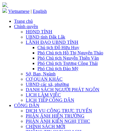
Vietnamese
|
English
Trang chủ
Chính quyền
HĐND TỈNH
UBND tỉnh Đắk Lắk
LÃNH ĐẠO UBND TỈNH
Chủ tịch Đỗ Hữu Huy
Phó Chủ tịch Hồ Thị Nguyên Thảo
Phó Chủ tịch Nguyễn Thiên Văn
Phó Chủ tịch Trương Công Thái
Phó Chủ tịch Đào Mỹ
Sở, Ban, Ngành
CƠ QUAN KHÁC
UBND các xã, phường
DANH SÁCH NGƯỜI PHÁT NGÔN
LỊCH LÀM VIỆC
LỊCH TIẾP CÔNG DÂN
CÔNG DÂN
DỊCH VỤ CÔNG TRỰC TUYẾN
PHẢN ÁNH HIỆN TRƯỜNG
PHẢN ÁNH KIẾN NGHỊ TTHC
CHÍNH SÁCH MỚI