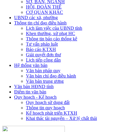
SỞ, BAN, NGÀNH
HỘI, ĐOÀN THỂ
CƠ QUAN KHÁC
UBND các xã, phường
Thông tin chỉ đạo điều hành
Lịch làm việc của UBND tỉnh
Khen thưởng, xử phạt HC
Thông tin báo cáo thống kê
Tư vấn pháp luật
Báo cáo KTXH
Giải quyết đơn thư
Lịch tiếp công dân
Hệ thống văn bản
Văn bản pháp quy
Văn bản chỉ đạo điều hành
Văn bản trung ương
Văn bản HĐND tỉnh
Điểm tin văn bản
Quy hoạch - Kế hoạch
Quy hoạch sử dụng đất
Thông tin quy hoạch
Kế hoạch phát triển KTXH
Khai thác tài nguyên – Xử lý chất thải