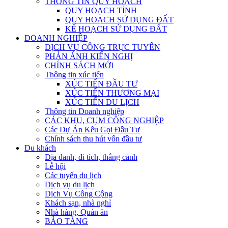
THÔNG TIN QUY HOẠCH
QUY HOẠCH TỈNH
QUY HOẠCH SỬ DỤNG ĐẤT
KẾ HOẠCH SỬ DỤNG ĐẤT
DOANH NGHIỆP
DỊCH VỤ CÔNG TRỰC TUYẾN
PHẢN ÁNH KIẾN NGHỊ
CHÍNH SÁCH MỚI
Thông tin xúc tiến
XÚC TIẾN ĐẦU TƯ
XÚC TIẾN THƯƠNG MẠI
XÚC TIẾN DU LỊCH
Thông tin Doanh nghiệp
CÁC KHU, CỤM CÔNG NGHIỆP
Các Dự Án Kêu Gọi Đầu Tư
Chính sách thu hút vốn đầu tư
Du khách
Địa danh, di tích, thắng cảnh
Lễ hội
Các tuyến du lịch
Dịch vụ du lịch
Dịch Vụ Công Cộng
Khách sạn, nhà nghỉ
Nhà hàng, Quán ăn
BẢO TÀNG