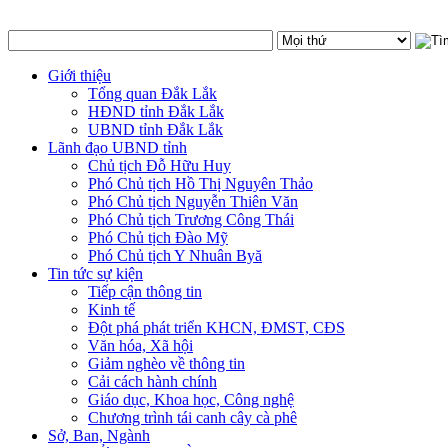
Giới thiệu
Tổng quan Đắk Lắk
HĐND tỉnh Đắk Lắk
UBND tỉnh Đắk Lắk
Lãnh đạo UBND tỉnh
Chủ tịch Đỗ Hữu Huy
Phó Chủ tịch Hồ Thị Nguyên Thảo
Phó Chủ tịch Nguyễn Thiên Văn
Phó Chủ tịch Trương Công Thái
Phó Chủ tịch Đào Mỹ
Phó Chủ tịch Y Nhuân Byă
Tin tức sự kiện
Tiếp cận thông tin
Kinh tế
Đột phá phát triển KHCN, ĐMST, CĐS
Văn hóa, Xã hội
Giảm nghèo về thông tin
Cải cách hành chính
Giáo dục, Khoa học, Công nghệ
Chương trình tái canh cây cà phê
Sở, Ban, Ngành