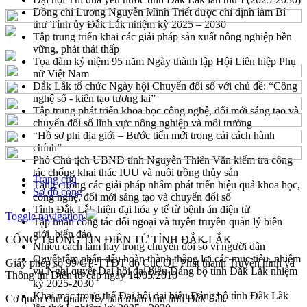
Đồng chí Lương Nguyễn Minh Triết được chỉ định làm Bí
thư Tỉnh ủy Đắk Lắk nhiệm kỳ 2025 – 2030
Tập trung triển khai các giải pháp sản xuất nông nghiệp bền
vững, phát thải thấp
Tọa đàm kỷ niệm 95 năm Ngày thành lập Hội Liên hiệp Phụ
nữ Việt Nam
Đắk Lắk tổ chức Ngày hội Chuyển đổi số với chủ đề: “Công
nghệ số - kiến tạo tương lai”
Tập trung phát triển khoa học công nghệ, đổi mới sáng tạo và
chuyển đổi số lĩnh vực nông nghiệp và môi trường
“Hồ sơ phi địa giới – Bước tiến mới trong cải cách hành
chính”
Phó Chủ tịch UBND tỉnh Nguyễn Thiên Văn kiểm tra công
tác chống khai thác IUU và nuôi trồng thủy sản
Trang chủ
Tăng cường các giải pháp nhằm phát triển hiệu quả khoa học,
Sơ đồ cổng
công nghệ, đổi mới sáng tạo và chuyển đổi số
Tỉnh Đắk Lắk hiện đại hóa y tế từ bệnh án điện tử
Toggle navigation
Tập huấn công tác đối ngoại và tuyên truyền quản lý biên
giới, biển đảo
CỔNG THÔNG TIN ĐIỆN TỬ TỈNH ĐẮK LẮK
Nhiều cách làm hay trong chuyển đổi số vì người dân
Quyết tâm phấn đấu hoàn thành thắng lợi các mục tiêu, nhiệm
Giấy phép số 99/GP-TTĐT do Cục QL Phát thanh Truyền hình và
vụ Nghị quyết Đại hội đại biểu Đảng bộ tỉnh Đắk Lắk nhiệm
Thông tin Điện tử cấp ngày 14/05/2010
kỳ 2025-2030
Khai mạc trọng thể Đại hội đại biểu Đảng bộ tỉnh Đắk Lắk
Cơ quan chủ quản: Ủy ban nhân dân tỉnh Đắk Lắk