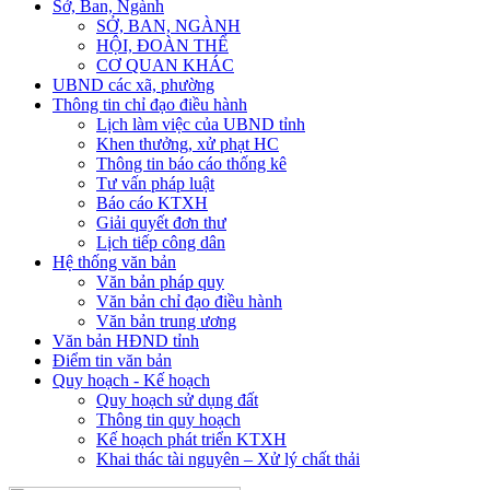
Sở, Ban, Ngành
SỞ, BAN, NGÀNH
HỘI, ĐOÀN THỂ
CƠ QUAN KHÁC
UBND các xã, phường
Thông tin chỉ đạo điều hành
Lịch làm việc của UBND tỉnh
Khen thưởng, xử phạt HC
Thông tin báo cáo thống kê
Tư vấn pháp luật
Báo cáo KTXH
Giải quyết đơn thư
Lịch tiếp công dân
Hệ thống văn bản
Văn bản pháp quy
Văn bản chỉ đạo điều hành
Văn bản trung ương
Văn bản HĐND tỉnh
Điểm tin văn bản
Quy hoạch - Kế hoạch
Quy hoạch sử dụng đất
Thông tin quy hoạch
Kế hoạch phát triển KTXH
Khai thác tài nguyên – Xử lý chất thải