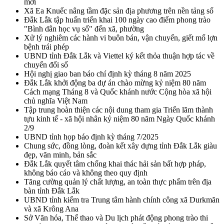
mới
Xã Ea Knuếc nâng tầm đặc sản địa phương trên nền tảng số
Đắk Lắk tập huấn triển khai 100 ngày cao điểm phong trào
"Bình dân học vụ số" đến xã, phường
Xử lý nghiêm các hành vi buôn bán, vận chuyển, giết mổ lợn
bệnh trái phép
UBND tỉnh Đắk Lắk và Viettel ký kết thỏa thuận hợp tác về
chuyển đổi số
Hội nghị giao ban báo chí định kỳ tháng 8 năm 2025
Đắk Lắk khởi động ba dự án chào mừng kỷ niệm 80 năm
Cách mạng Tháng 8 và Quốc khánh nước Cộng hòa xã hội
chủ nghĩa Việt Nam
Tập trung hoàn thiện các nội dung tham gia Triển lãm thành
tựu kinh tế - xã hội nhân kỷ niệm 80 năm Ngày Quốc khánh
2/9
UBND tỉnh họp báo định kỳ tháng 7/2025
Chung sức, đồng lòng, đoàn kết xây dựng tỉnh Đắk Lắk giàu
đẹp, văn minh, bản sắc
Đắk Lắk quyết tâm chống khai thác hải sản bất hợp pháp,
không báo cáo và không theo quy định
Tăng cường quản lý chất lượng, an toàn thực phẩm trên địa
bàn tỉnh Đắk Lắk
UBND tỉnh kiểm tra Trung tâm hành chính công xã Durkmăn
và xã Krông Ana
Sở Văn hóa, Thể thao và Du lịch phát động phong trào thi