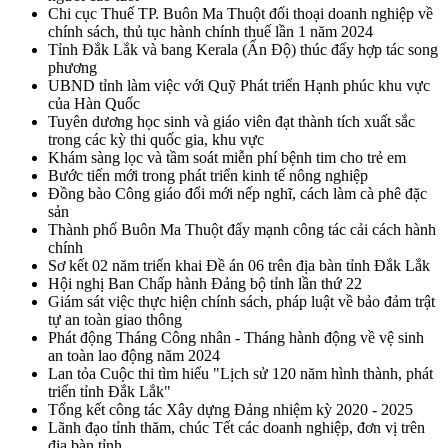
Chi cục Thuế TP. Buôn Ma Thuột đối thoại doanh nghiệp về
chính sách, thủ tục hành chính thuế lần 1 năm 2024
Tỉnh Đắk Lắk và bang Kerala (Ấn Độ) thúc đẩy hợp tác song
phương
UBND tỉnh làm việc với Quỹ Phát triển Hạnh phúc khu vực
của Hàn Quốc
Tuyên dương học sinh và giáo viên đạt thành tích xuất sắc
trong các kỳ thi quốc gia, khu vực
Khám sàng lọc và tầm soát miễn phí bệnh tim cho trẻ em
Bước tiến mới trong phát triển kinh tế nông nghiệp
Đồng bào Công giáo đổi mới nếp nghĩ, cách làm cà phê đặc
sản
Thành phố Buôn Ma Thuột đẩy mạnh công tác cải cách hành
chính
Sơ kết 02 năm triển khai Đề án 06 trên địa bàn tỉnh Đắk Lắk
Hội nghị Ban Chấp hành Đảng bộ tỉnh lần thứ 22
Giám sát việc thực hiện chính sách, pháp luật về bảo đảm trật
tự an toàn giao thông
Phát động Tháng Công nhân - Tháng hành động về vệ sinh
an toàn lao động năm 2024
Lan tỏa Cuộc thi tìm hiểu "Lịch sử 120 năm hình thành, phát
triển tỉnh Đắk Lắk"
Tổng kết công tác Xây dựng Đảng nhiệm kỳ 2020 - 2025
Lãnh đạo tỉnh thăm, chúc Tết các doanh nghiệp, đơn vị trên
địa bàn tỉnh