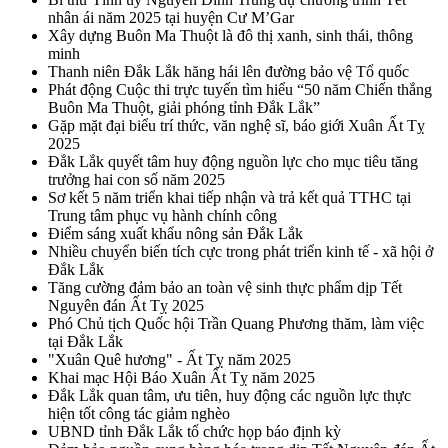
nhân ái năm 2025 tại huyện Cư M’Gar
Xây dựng Buôn Ma Thuột là đô thị xanh, sinh thái, thông
minh
Thanh niên Đắk Lắk hăng hái lên đường bảo vệ Tổ quốc
Phát động Cuộc thi trực tuyến tìm hiểu “50 năm Chiến thắng
Buôn Ma Thuột, giải phóng tỉnh Đắk Lắk”
Gặp mặt đại biểu trí thức, văn nghệ sĩ, báo giới Xuân Ất Tỵ
2025
Đắk Lắk quyết tâm huy động nguồn lực cho mục tiêu tăng
trưởng hai con số năm 2025
Sơ kết 5 năm triển khai tiếp nhận và trả kết quả TTHC tại
Trung tâm phục vụ hành chính công
Điểm sáng xuất khẩu nông sản Đắk Lắk
Nhiều chuyển biến tích cực trong phát triển kinh tế - xã hội ở
Đắk Lắk
Tăng cường đảm bảo an toàn vệ sinh thực phẩm dịp Tết
Nguyên đán Ất Tỵ 2025
Phó Chủ tịch Quốc hội Trần Quang Phương thăm, làm việc
tại Đắk Lắk
"Xuân Quê hương" - Ất Tỵ năm 2025
Khai mạc Hội Báo Xuân Ất Tỵ năm 2025
Đắk Lắk quan tâm, ưu tiên, huy động các nguồn lực thực
hiện tốt công tác giảm nghèo
UBND tỉnh Đắk Lắk tổ chức họp báo định kỳ