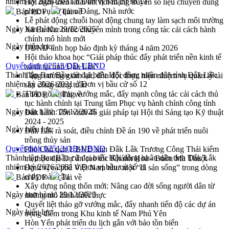
nhiệm kỳ 2026-2031 ở Đơn vị bầu cử số 13
Hội nghị triển khai kết nối mạng truyền số liệu chuyên dùng
phục vụ cơ quan Đảng, Nhà nước
Bản PDF
Tải về
Lễ phát động chuỗi hoạt động chung tay làm sạch môi trường
Ngày ban hành:
29/12/2025
Xã Ea Kar bước chuyển mình trong công tác cải cách hành
chính mô hình mới
Ngày hiệu lực:
UBND tỉnh họp báo định kỳ tháng 4 năm 2026
Hội thảo khoa học “Giải pháp thúc đẩy phát triển nền kinh tế
Quyết định 02513/QĐ-UBND
xanh tại tỉnh Đắk Lắk”
Thành lập Ban Bầu cử đại biểu Hội đồng nhân dân tỉnh Đắk Lắk
Tăng cường giám sát, đôn đốc thực hiện nhiệm vụ quản lý tài
nhiệm kỳ 2026-2031 ở Đơn vị bầu cử số 12
sản công hàng tuần
Tháo gỡ những vướng mắc, đẩy mạnh công tác cải cách thủ
Bản PDF
Tải về
tục hành chính tại Trung tâm Phục vụ hành chính công tỉnh
Ngày ban hành:
29/12/2025
Đắk Lắk: Tôn vinh 46 giải pháp tại Hội thi Sáng tạo Kỹ thuật
2024 - 2025
Ngày hiệu lực:
Đắk Lắk rà soát, điều chỉnh Đề án 190 về phát triển nuôi
trồng thủy sản
Quyết định 02512/QĐ-UBND
Phó Chủ tịch UBND tỉnh Đắk Lắk Trương Công Thái kiểm
Thành lập Ban Bầu cử đại biểu Hội đồng nhân dân tỉnh Đắk Lắk
tra thực địa Dự án cao tốc Khánh Hòa - Buôn Ma Thuột
nhiệm kỳ 2026-2031 ở Đơn vị bầu cử số 11
Định vị cà phê Việt Nam như một “di sản sống” trong dòng
chảy toàn cầu
Bản PDF
Tải về
Xây dựng nông thôn mới: Nâng cao đời sống người dân từ
Ngày ban hành:
29/12/2025
những mô hình thiết thực
Quyết liệt tháo gỡ vướng mắc, đẩy nhanh tiến độ các dự án
Ngày hiệu lực:
trọng điểm trong Khu kinh tế Nam Phú Yên
Hòn Yến phát triển du lịch gắn với bảo tồn biển