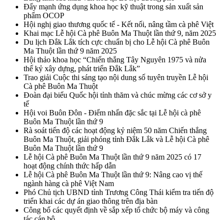
Đẩy mạnh ứng dụng khoa học kỹ thuật trong sản xuất sản
phẩm OCOP
Hội nghị giao thương quốc tế - Kết nối, nâng tầm cà phê Việt
Khai mạc Lễ hội Cà phê Buôn Ma Thuột lần thứ 9, năm 2025
Du lịch Đắk Lắk tích cực chuẩn bị cho Lễ hội Cà phê Buôn
Ma Thuột lần thứ 9 năm 2025
Hội thảo khoa học “Chiến thắng Tây Nguyên 1975 và nửa
thế kỷ xây dựng, phát triển Đắk Lắk”
Trao giải Cuộc thi sáng tạo nội dung số tuyên truyền Lễ hội
Cà phê Buôn Ma Thuột
Đoàn đại biểu Quốc hội tỉnh thăm và chúc mừng các cơ sở y
tế
Hội voi Buôn Đôn - Điểm nhấn đặc sắc tại Lễ hội cà phê
Buôn Ma Thuột lần thứ 9
Rà soát tiến độ các hoạt động kỷ niệm 50 năm Chiến thắng
Buôn Ma Thuột, giải phóng tỉnh Đắk Lắk và Lễ hội Cà phê
Buôn Ma Thuột lần thứ 9
Lễ hội Cà phê Buôn Ma Thuột lần thứ 9 năm 2025 có 17
hoạt động chính thức hấp dẫn
Lễ hội Cà phê Buôn Ma Thuột lần thứ 9: Nâng cao vị thế
ngành hàng cà phê Việt Nam
Phó Chủ tịch UBND tỉnh Trương Công Thái kiểm tra tiến độ
triển khai các dự án giao thông trên địa bàn
Công bố các quyết định về sắp xếp tổ chức bộ máy và công
tác cán bộ