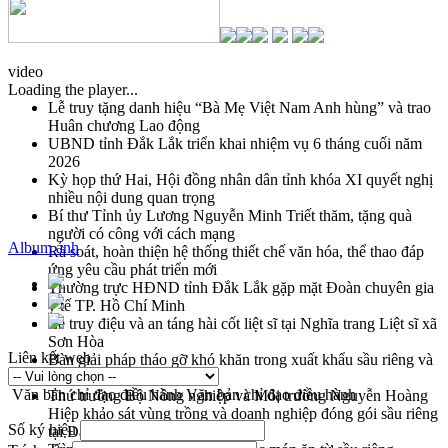
video
Loading the player...
Lễ truy tặng danh hiệu “Bà Mẹ Việt Nam Anh hùng” và trao
Huân chương Lao động
UBND tỉnh Đắk Lắk triển khai nhiệm vụ 6 tháng cuối năm
2026
Kỳ họp thứ Hai, Hội đồng nhân dân tỉnh khóa XI quyết nghị
nhiều nội dung quan trọng
Bí thư Tỉnh ủy Lương Nguyễn Minh Triết thăm, tặng quà
người có công với cách mạng
Album ảnh
Rà soát, hoàn thiện hệ thống thiết chế văn hóa, thể thao đáp
ứng yêu cầu phát triển mới
Thường trực HĐND tỉnh Đắk Lắk gặp mặt Đoàn chuyên gia
y tế TP. Hồ Chí Minh
Lễ truy điệu và an táng hài cốt liệt sĩ tại Nghĩa trang Liệt sĩ xã
Sơn Hòa
Liên kết web
Bàn giải pháp tháo gỡ khó khăn trong xuất khẩu sầu riêng và
triển khai quy định EUDR
Văn bản chỉ đạo điều hành
Văn bản chỉ đạo điều hành
Thứ trưởng Bộ Nông nghiệp và Môi trường Nguyễn Hoàng
Hiệp khảo sát vùng trồng và doanh nghiệp đóng gói sầu riêng
Số ký hiệu
tại Đắk Lắk