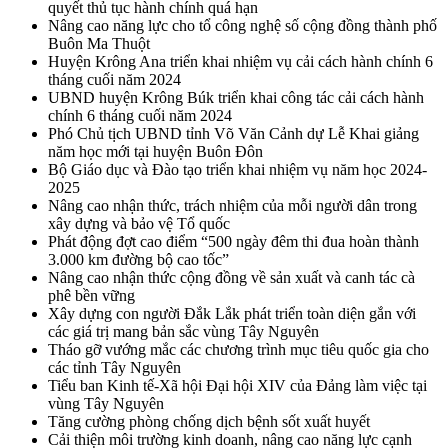
quyết thủ tục hành chính quá hạn
Nâng cao năng lực cho tổ công nghệ số cộng đồng thành phố
Buôn Ma Thuột
Huyện Krông Ana triển khai nhiệm vụ cải cách hành chính 6
tháng cuối năm 2024
UBND huyện Krông Búk triển khai công tác cải cách hành
chính 6 tháng cuối năm 2024
Phó Chủ tịch UBND tỉnh Võ Văn Cảnh dự Lễ Khai giảng
năm học mới tại huyện Buôn Đôn
Bộ Giáo dục và Đào tạo triển khai nhiệm vụ năm học 2024-
2025
Nâng cao nhận thức, trách nhiệm của mỗi người dân trong
xây dựng và bảo vệ Tổ quốc
Phát động đợt cao điểm “500 ngày đêm thi đua hoàn thành
3.000 km đường bộ cao tốc”
Nâng cao nhận thức cộng đồng về sản xuất và canh tác cà
phê bền vững
Xây dựng con người Đắk Lắk phát triển toàn diện gắn với
các giá trị mang bản sắc vùng Tây Nguyên
Tháo gỡ vướng mắc các chương trình mục tiêu quốc gia cho
các tỉnh Tây Nguyên
Tiểu ban Kinh tế-Xã hội Đại hội XIV của Đảng làm việc tại
vùng Tây Nguyên
Tăng cường phòng chống dịch bệnh sốt xuất huyết
Cải thiện môi trường kinh doanh, nâng cao năng lực cạnh