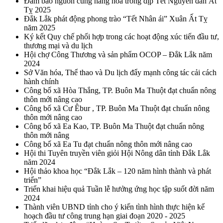
Đảm bảo nguồn cung hàng hóa trong dịp Tết Nguyên đán Ất
Tỵ 2025
Đắk Lắk phát động phong trào “Tết Nhân ái” Xuân Ất Tỵ
năm 2025
Ký kết Quy chế phối hợp trong các hoạt động xúc tiến đầu tư,
thương mại và du lịch
Hội chợ Công Thương và sản phẩm OCOP – Đắk Lắk năm
2024
Sở Văn hóa, Thể thao và Du lịch đẩy mạnh công tác cải cách
hành chính
Công bố xã Hòa Thắng, TP. Buôn Ma Thuột đạt chuẩn nông
thôn mới nâng cao
Công bố xã Cư Êbur , TP. Buôn Ma Thuột đạt chuẩn nông
thôn mới nâng cao
Công bố xã Ea Kao, TP. Buôn Ma Thuột đạt chuẩn nông
thôn mới nâng
Công bố xã Ea Tu đạt chuẩn nông thôn mới nâng cao
Hội thi Tuyên truyền viên giỏi Hội Nông dân tỉnh Đắk Lắk
năm 2024
Hội thảo khoa học “Đắk Lắk – 120 năm hình thành và phát
triển”
Triển khai hiệu quả Tuần lễ hưởng ứng học tập suốt đời năm
2024
Thành viên UBND tỉnh cho ý kiến tình hình thực hiện kế
hoạch đầu tư công trung hạn giai đoạn 2020 - 2025