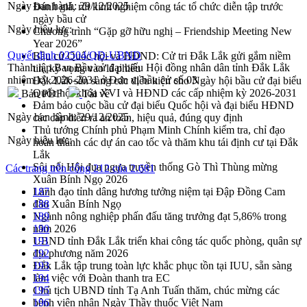
Ngày ban hành:
29/12/2025
Đánh giá, rút kinh nghiệm công tác tổ chức diễn tập trước
ngày bầu cử
Ngày hiệu lực:
Chương trình “Gặp gỡ hữu nghị – Friendship Meeting New
Year 2026”
Quyết định 02504/QĐ-UBND
Bầu cử Quốc hội và HĐND: Cử tri Đắk Lắk gửi gắm niềm
Thành lập Ban Bầu cử đại biểu Hội đồng nhân dân tỉnh Đắk Lắk
tin, kỳ vọng vào lá phiếu
nhiệm kỳ 2026-2031 ở Đơn vị bầu cử số 03
Đắk Lắk sẵn sàng các điều kiện cho Ngày hội bầu cử đại biểu
Quốc hội khóa XVI và HĐND các cấp nhiệm kỳ 2026-2031
Bản PDF
Tải về
Đảm bảo cuộc bầu cử đại biểu Quốc hội và đại biểu HĐND
Ngày ban hành:
29/12/2025
các cấp diễn ra an toàn, hiệu quả, đúng quy định
Thủ tướng Chính phủ Phạm Minh Chính kiểm tra, chỉ đạo
Ngày hiệu lực:
hoàn thành các dự án cao tốc và thăm khu tái định cư tại Đắk
Lắk
Sôi nổi Hội đua ngựa truyền thống Gò Thì Thùng mừng
Các trang trên cổng 212 của 2.681
Xuân Bính Ngọ 2026
Lãnh đạo tỉnh dâng hương tưởng niệm tại Đập Đồng Cam
187
đầu Xuân Bính Ngọ
188
Ngành nông nghiệp phấn đấu tăng trưởng đạt 5,86% trong
189
năm 2026
190
UBND tỉnh Đắk Lắk triển khai công tác quốc phòng, quân sự
191
địa phương năm 2026
192
Đắk Lắk tập trung toàn lực khắc phục tồn tại IUU, sẵn sàng
193
làm việc với Đoàn thanh tra EC
194
Chủ tịch UBND tỉnh Tạ Anh Tuấn thăm, chúc mừng các
195
bệnh viện nhân Ngày Thầy thuốc Việt Nam
196