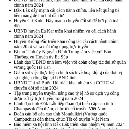
chính năm 2024
Đắk Lắk đẩy mạnh cải cách hành chính, liên kết quảng bá
tiềm năng để thu hút đầu tư
Huyện Cư Kuin: Đẩy mạnh chuyển đổi số để bứt phá toàn
diện
UBND huyện Ea Kar triển khai nhiệm vụ cải cách hành
chính năm 2024
Huyện Krông Pắc triển khai công tác cải cách hành chính
năm 2024 và ra mắt ứng dụng trực tuyến
Bí thư Tỉnh ủy Nguyễn Đình Trung làm việc với Ban
Thường vụ Huyện ủy Ea Súp
Lãnh đạo UBND tỉnh làm việc với đoàn công tác đại sứ quán
vương quốc Hà Lan
Giám sát việc thực hiện chính sách về hoạt động của đơn vị
sự nghiệp công lập tại UBND tỉnh
UBND Thị xã Buôn Hồ triển khai nhiệm vụ CCHC và
chuyển đổi số năm 2024
Tập trung tuyên truyền, nâng cao tỷ lệ hồ sơ dịch vụ công
được xử lý trực tuyến trong năm 2024
Lãnh đạo tỉnh Đắk Lắk tiếp đoàn đại biểu cấp cao tỉnh
Champasak đến thăm, chúc tết cổ truyền Việt Nam
Đoàn cán bộ cấp cao tỉnh Mondulkiri (Vương quốc
Campuchia) đến thăm, chúc Tết cổ truyền Việt Nam
Bảo hiểm xã hội tỉnh Đắk Lắk triển khai nhiệm vụ năm 2024