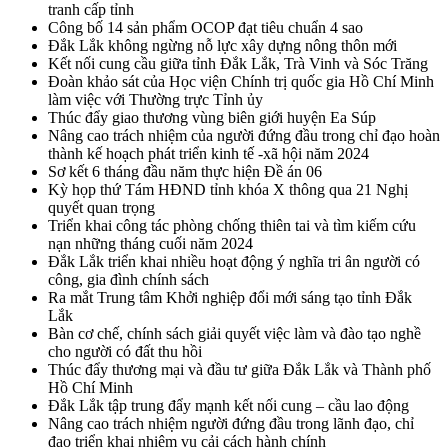
tranh cấp tỉnh
Công bố 14 sản phẩm OCOP đạt tiêu chuẩn 4 sao
Đắk Lắk không ngừng nỗ lực xây dựng nông thôn mới
Kết nối cung cầu giữa tỉnh Đắk Lắk, Trà Vinh và Sóc Trăng
Đoàn khảo sát của Học viện Chính trị quốc gia Hồ Chí Minh
làm việc với Thường trực Tỉnh ủy
Thúc đẩy giao thương vùng biên giới huyện Ea Súp
Nâng cao trách nhiệm của người đứng đầu trong chỉ đạo hoàn
thành kế hoạch phát triển kinh tế -xã hội năm 2024
Sơ kết 6 tháng đầu năm thực hiện Đề án 06
Kỳ họp thứ Tám HĐND tỉnh khóa X thông qua 21 Nghị
quyết quan trọng
Triển khai công tác phòng chống thiên tai và tìm kiếm cứu
nạn những tháng cuối năm 2024
Đắk Lắk triển khai nhiều hoạt động ý nghĩa tri ân người có
công, gia đình chính sách
Ra mắt Trung tâm Khởi nghiệp đổi mới sáng tạo tỉnh Đắk
Lắk
Bàn cơ chế, chính sách giải quyết việc làm và đào tạo nghề
cho người có đất thu hồi
Thúc đẩy thương mại và đầu tư giữa Đắk Lắk và Thành phố
Hồ Chí Minh
Đắk Lắk tập trung đẩy mạnh kết nối cung – cầu lao động
Nâng cao trách nhiệm người đứng đầu trong lãnh đạo, chỉ
đạo triển khai nhiệm vụ cải cách hành chính