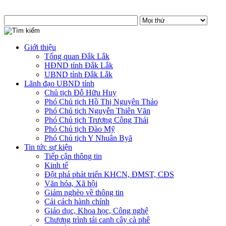
Giới thiệu
Tổng quan Đắk Lắk
HĐND tỉnh Đắk Lắk
UBND tỉnh Đắk Lắk
Lãnh đạo UBND tỉnh
Chủ tịch Đỗ Hữu Huy
Phó Chủ tịch Hồ Thị Nguyên Thảo
Phó Chủ tịch Nguyễn Thiên Văn
Phó Chủ tịch Trương Công Thái
Phó Chủ tịch Đào Mỹ
Phó Chủ tịch Y Nhuân Byă
Tin tức sự kiện
Tiếp cận thông tin
Kinh tế
Đột phá phát triển KHCN, ĐMST, CĐS
Văn hóa, Xã hội
Giảm nghèo về thông tin
Cải cách hành chính
Giáo dục, Khoa học, Công nghệ
Chương trình tái canh cây cà phê