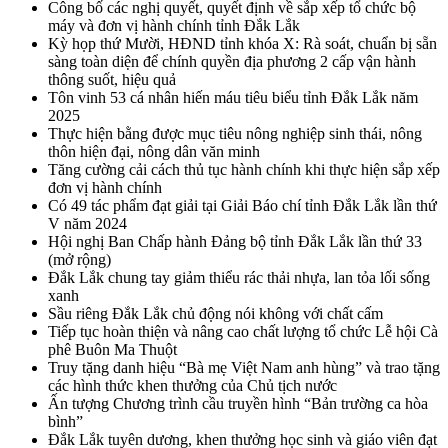
Công bố các nghị quyết, quyết định về sắp xếp tổ chức bộ
máy và đơn vị hành chính tỉnh Đắk Lắk
Kỳ họp thứ Mười, HĐND tỉnh khóa X: Rà soát, chuẩn bị sẵn
sàng toàn diện để chính quyền địa phương 2 cấp vận hành
thông suốt, hiệu quả
Tôn vinh 53 cá nhân hiến máu tiêu biểu tỉnh Đắk Lắk năm
2025
Thực hiện bằng được mục tiêu nông nghiệp sinh thái, nông
thôn hiện đại, nông dân văn minh
Tăng cường cải cách thủ tục hành chính khi thực hiện sắp xếp
đơn vị hành chính
Có 49 tác phẩm đạt giải tại Giải Báo chí tỉnh Đắk Lắk lần thứ
V năm 2024
Hội nghị Ban Chấp hành Đảng bộ tỉnh Đắk Lắk lần thứ 33
(mở rộng)
Đắk Lắk chung tay giảm thiểu rác thải nhựa, lan tỏa lối sống
xanh
Sầu riêng Đắk Lắk chủ động nói không với chất cấm
Tiếp tục hoàn thiện và nâng cao chất lượng tổ chức Lễ hội Cà
phê Buôn Ma Thuột
Truy tặng danh hiệu “Bà mẹ Việt Nam anh hùng” và trao tặng
các hình thức khen thưởng của Chủ tịch nước
Ấn tượng Chương trình cầu truyền hình “Bản trường ca hòa
bình”
Đắk Lắk tuyên dương, khen thưởng học sinh và giáo viên đạt