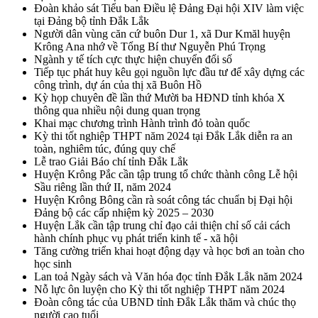
Đoàn khảo sát Tiểu ban Điều lệ Đảng Đại hội XIV làm việc
tại Đảng bộ tỉnh Đắk Lắk
Người dân vùng căn cứ buôn Dur 1, xã Dur Kmăl huyện
Krông Ana nhớ về Tổng Bí thư Nguyễn Phú Trọng
Ngành y tế tích cực thực hiện chuyển đổi số
Tiếp tục phát huy kêu gọi nguồn lực đầu tư để xây dựng các
công trình, dự án của thị xã Buôn Hồ
Kỳ họp chuyên đề lần thứ Mười ba HĐND tỉnh khóa X
thông qua nhiều nội dung quan trọng
Khai mạc chương trình Hành trình đỏ toàn quốc
Kỳ thi tốt nghiệp THPT năm 2024 tại Đắk Lắk diễn ra an
toàn, nghiêm túc, đúng quy chế
Lễ trao Giải Báo chí tỉnh Đắk Lắk
Huyện Krông Pắc cần tập trung tổ chức thành công Lễ hội
Sầu riêng lần thứ II, năm 2024
Huyện Krông Bông cần rà soát công tác chuẩn bị Đại hội
Đảng bộ các cấp nhiệm kỳ 2025 – 2030
Huyện Lắk cần tập trung chỉ đạo cải thiện chỉ số cải cách
hành chính phục vụ phát triển kinh tế - xã hội
Tăng cường triển khai hoạt động dạy và học bơi an toàn cho
học sinh
Lan toả Ngày sách và Văn hóa đọc tỉnh Đắk Lắk năm 2024
Nỗ lực ôn luyện cho Kỳ thi tốt nghiệp THPT năm 2024
Đoàn công tác của UBND tỉnh Đắk Lắk thăm và chúc thọ
người cao tuổi