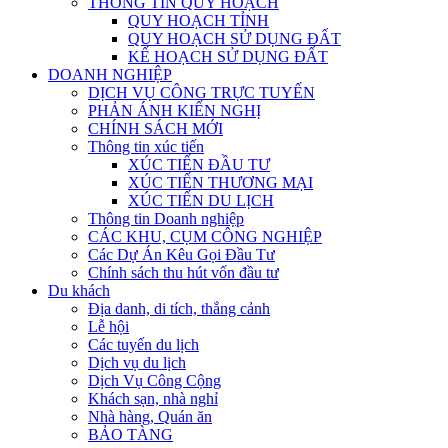
THÔNG TIN QUY HOẠCH
QUY HOẠCH TỈNH
QUY HOẠCH SỬ DỤNG ĐẤT
KẾ HOẠCH SỬ DỤNG ĐẤT
DOANH NGHIỆP
DỊCH VỤ CÔNG TRỰC TUYẾN
PHẢN ÁNH KIẾN NGHỊ
CHÍNH SÁCH MỚI
Thông tin xúc tiến
XÚC TIẾN ĐẦU TƯ
XÚC TIẾN THƯƠNG MẠI
XÚC TIẾN DU LỊCH
Thông tin Doanh nghiệp
CÁC KHU, CỤM CÔNG NGHIỆP
Các Dự Án Kêu Gọi Đầu Tư
Chính sách thu hút vốn đầu tư
Du khách
Địa danh, di tích, thắng cảnh
Lễ hội
Các tuyến du lịch
Dịch vụ du lịch
Dịch Vụ Công Cộng
Khách sạn, nhà nghỉ
Nhà hàng, Quán ăn
BẢO TÀNG