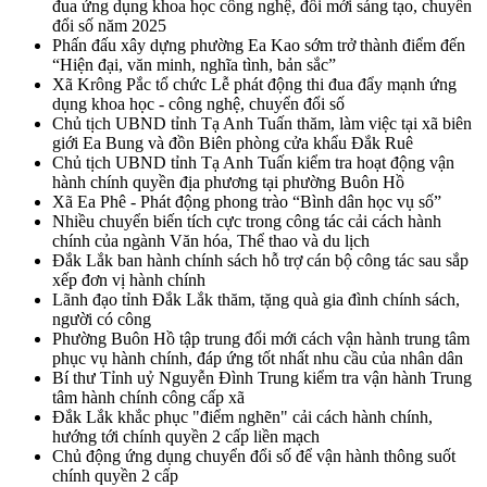
đua ứng dụng khoa học công nghệ, đổi mới sáng tạo, chuyển
đổi số năm 2025
Phấn đấu xây dựng phường Ea Kao sớm trở thành điểm đến
“Hiện đại, văn minh, nghĩa tình, bản sắc”
Xã Krông Pắc tổ chức Lễ phát động thi đua đẩy mạnh ứng
dụng khoa học - công nghệ, chuyển đổi số
Chủ tịch UBND tỉnh Tạ Anh Tuấn thăm, làm việc tại xã biên
giới Ea Bung và đồn Biên phòng cửa khẩu Đắk Ruê
Chủ tịch UBND tỉnh Tạ Anh Tuấn kiểm tra hoạt động vận
hành chính quyền địa phương tại phường Buôn Hồ
Xã Ea Phê - Phát động phong trào “Bình dân học vụ số”
Nhiều chuyển biến tích cực trong công tác cải cách hành
chính của ngành Văn hóa, Thể thao và du lịch
Đắk Lắk ban hành chính sách hỗ trợ cán bộ công tác sau sắp
xếp đơn vị hành chính
Lãnh đạo tỉnh Đắk Lắk thăm, tặng quà gia đình chính sách,
người có công
Phường Buôn Hồ tập trung đổi mới cách vận hành trung tâm
phục vụ hành chính, đáp ứng tốt nhất nhu cầu của nhân dân
Bí thư Tỉnh uỷ Nguyễn Đình Trung kiểm tra vận hành Trung
tâm hành chính công cấp xã
Đắk Lắk khắc phục "điểm nghẽn" cải cách hành chính,
hướng tới chính quyền 2 cấp liền mạch
Chủ động ứng dụng chuyển đổi số để vận hành thông suốt
chính quyền 2 cấp