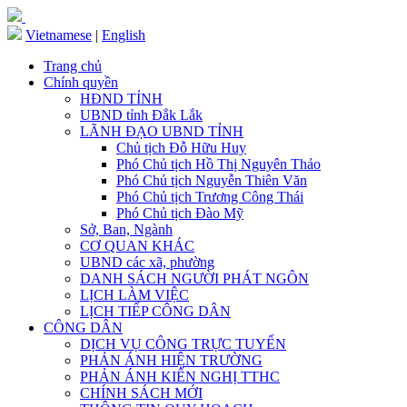
Vietnamese
|
English
Trang chủ
Chính quyền
HĐND TỈNH
UBND tỉnh Đắk Lắk
LÃNH ĐẠO UBND TỈNH
Chủ tịch Đỗ Hữu Huy
Phó Chủ tịch Hồ Thị Nguyên Thảo
Phó Chủ tịch Nguyễn Thiên Văn
Phó Chủ tịch Trương Công Thái
Phó Chủ tịch Đào Mỹ
Sở, Ban, Ngành
CƠ QUAN KHÁC
UBND các xã, phường
DANH SÁCH NGƯỜI PHÁT NGÔN
LỊCH LÀM VIỆC
LỊCH TIẾP CÔNG DÂN
CÔNG DÂN
DỊCH VỤ CÔNG TRỰC TUYẾN
PHẢN ÁNH HIỆN TRƯỜNG
PHẢN ÁNH KIẾN NGHỊ TTHC
CHÍNH SÁCH MỚI