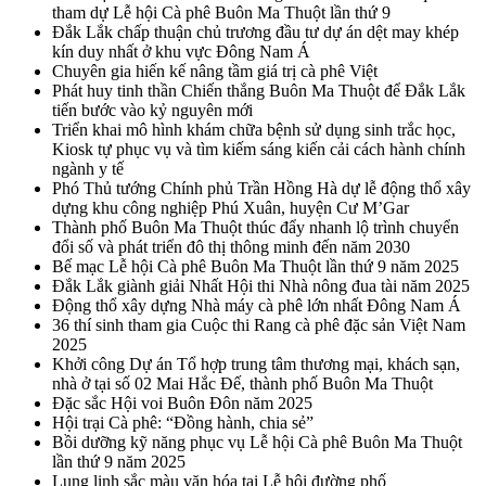
tham dự Lễ hội Cà phê Buôn Ma Thuột lần thứ 9
Đắk Lắk chấp thuận chủ trương đầu tư dự án dệt may khép
kín duy nhất ở khu vực Đông Nam Á
Chuyên gia hiến kế nâng tầm giá trị cà phê Việt
Phát huy tinh thần Chiến thắng Buôn Ma Thuột để Đắk Lắk
tiến bước vào kỷ nguyên mới
Triển khai mô hình khám chữa bệnh sử dụng sinh trắc học,
Kiosk tự phục vụ và tìm kiếm sáng kiến cải cách hành chính
ngành y tế
Phó Thủ tướng Chính phủ Trần Hồng Hà dự lễ động thổ xây
dựng khu công nghiệp Phú Xuân, huyện Cư M’Gar
Thành phố Buôn Ma Thuột thúc đẩy nhanh lộ trình chuyển
đổi số và phát triển đô thị thông minh đến năm 2030
Bế mạc Lễ hội Cà phê Buôn Ma Thuột lần thứ 9 năm 2025
Đắk Lắk giành giải Nhất Hội thi Nhà nông đua tài năm 2025
Động thổ xây dựng Nhà máy cà phê lớn nhất Đông Nam Á
36 thí sinh tham gia Cuộc thi Rang cà phê đặc sản Việt Nam
2025
Khởi công Dự án Tổ hợp trung tâm thương mại, khách sạn,
nhà ở tại số 02 Mai Hắc Đế, thành phố Buôn Ma Thuột
Đặc sắc Hội voi Buôn Đôn năm 2025
Hội trại Cà phê: “Đồng hành, chia sẻ”
Bồi dưỡng kỹ năng phục vụ Lễ hội Cà phê Buôn Ma Thuột
lần thứ 9 năm 2025
Lung linh sắc màu văn hóa tại Lễ hội đường phố