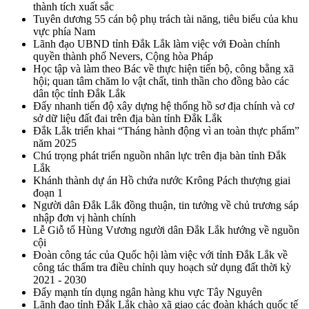
thành tích xuất sắc
Tuyên dương 55 cán bộ phụ trách tài năng, tiêu biểu của khu
vực phía Nam
Lãnh đạo UBND tỉnh Đắk Lắk làm việc với Đoàn chính
quyền thành phố Nevers, Cộng hòa Pháp
Học tập và làm theo Bác về thực hiện tiến bộ, công bằng xã
hội; quan tâm chăm lo vật chất, tinh thần cho đồng bào các
dân tộc tỉnh Đắk Lắk
Đẩy nhanh tiến độ xây dựng hệ thống hồ sơ địa chính và cơ
sở dữ liệu đất đai trên địa bàn tỉnh Đắk Lắk
Đắk Lắk triển khai “Tháng hành động vì an toàn thực phẩm”
năm 2025
Chú trọng phát triển nguồn nhân lực trên địa bàn tỉnh Đắk
Lắk
Khánh thành dự án Hồ chứa nước Krông Pách thượng giai
đoạn 1
Người dân Đắk Lắk đồng thuận, tin tưởng về chủ trương sáp
nhập đơn vị hành chính
Lễ Giỗ tổ Hùng Vương người dân Đắk Lắk hướng về nguồn
cội
Đoàn công tác của Quốc hội làm việc với tỉnh Đắk Lắk về
công tác thẩm tra điều chỉnh quy hoạch sử dụng đất thời kỳ
2021 - 2030
Đẩy mạnh tín dụng ngân hàng khu vực Tây Nguyên
Lãnh đạo tỉnh Đắk Lắk chào xã giao các đoàn khách quốc tế