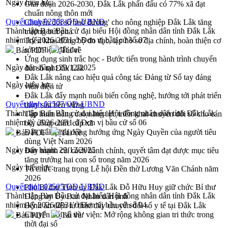
Ngày hiệu lực:
Giai đoạn 2026-2030, Đắk Lắk phấn đấu có 77% xã đạt
chuẩn nông thôn mới
Quyết định 02508/QĐ-UBND
Chuyển đổi số 'mở đường' cho nông nghiệp Đắk Lắk tăng
Thành lập Ban Bầu cử đại biểu Hội đồng nhân dân tỉnh Đắk Lắk
trưởng bứt phá
nhiệm kỳ 2026-2031 ở Đơn vị bầu cử số 07
Triển khai đồng bộ đo đạc, lập hồ sơ địa chính, hoàn thiện cơ
sở dữ liệu đất đai
Bản PDF
Tải về
Ứng dụng sinh trắc học - Bước tiến trong hành trình chuyển
Ngày ban hành:
29/12/2025
đổi số tại Đắk Lắk
Đắk Lắk nâng cao hiệu quả công tác Đảng từ Sổ tay đảng
Ngày hiệu lực:
viên điện tử
Đắk Lắk đẩy mạnh nuôi biển công nghệ, hướng tới phát triển
Quyết định 02507/QĐ-UBND
thủy sản bền vững
Thành lập Ban Bầu cử đại biểu Hội đồng nhân dân tỉnh Đắk Lắk
Tập huấn nâng cao năng lực triển khai chuyển đổi số cho cán
nhiệm kỳ 2026-2031 ở Đơn vị bầu cử số 06
bộ, công chức cấp xã
Đắk Lắk phát động hưởng ứng Ngày Quyền của người tiêu
Bản PDF
Tải về
dùng Việt Nam 2026
Ngày ban hành:
29/12/2025
Đẩy mạnh cải cách hành chính, quyết tâm đạt được mục tiêu
tăng trưởng hai con số trong năm 2026
Ngày hiệu lực:
Tổ chức trang trọng Lễ hội Đền thờ Lương Văn Chánh năm
2026
Quyết định 02505/QĐ-UBND
Phó Bí thư Tỉnh ủy Đắk Lắk Đỗ Hữu Huy giữ chức Bí thư
Thành lập Ban Bầu cử đại biểu Hội đồng nhân dân tỉnh Đắk Lắk
Đảng ủy Ủy Ban Nhân dân tỉnh
nhiệm kỳ 2026-2031 ở Đơn vị bầu cử số 04
Bệnh án điện tử thúc đẩy chuyển đổi số y tế tại Đắk Lắk
Chuyển đổi số thư viện: Mở rộng không gian tri thức trong
Bản PDF
Tải về
thời đại số