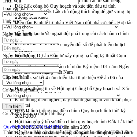
Trình diễn nghệ thuật chế biến các món ăn từ sầu riêng
Trích yếu
Đắk Lắk công bố Quy hoạch và xúc tiến đầu tư tỉnh
Loại văn bản
Ngành cá ngừ Đắk Lắk chủ động thích ứng để giữ vững thị
trường xuất khẩu
Lĩnh vực
Diễn đàn Kinh tế tư nhân Việt Nam đột phá cơ chế - Hợp tác
công tư
Đề án 06 tạo bước ngoặt đột phá trong cải cách hành chính
Ngày ban hành
tỉnh Đắk Lắk
Kết nối tour, đẩy mạnh chuyển đổi số để phát triển du lịch
Đắk Lắk
Ngày hiệu lực
Khởi động Dự án Đầu tư xây dựng hạ tầng kỹ thuật Cụm
công nghiệp Tân Tiến
Gặp mặt các cơ quan báo chí nhân Kỷ niệm 101 năm Ngày
Báo chí Cách mạng Việt Nam
Cấp ban hành
Đắk Lắk sơ kết 4 năm triển khai thực hiện Đề án 06 của
Chính phủ
Họp báo thông tin về Hội nghị Công bố Quy hoạch và Xúc
Cơ quan ban hành
tiến đầu tư tỉnh Đắk Lắk
Khơi thông điểm nghẽn, đẩy nhanh giải ngân vốn khắc phục
thiên tai
HĐND tỉnh thông qua điều chỉnh Quy hoạch tỉnh thời kỳ
Có
26803
kết quả được tìm thấy
2021-2030
Hội thảo góp ý hồ sơ điều chỉnh quy hoạch tỉnh Đắk Lắk thời
Quyết định 02514/QĐ-UBND
kỳ 2021-2030, tầm nhìn đến năm 2050
Thành lập Ban Bầu cử đại biểu Hội đồng nhân dân tỉnh Đắk Lắk
Nâng cao hiệu quả hoạt động của các doanh nghiệp nhà nước