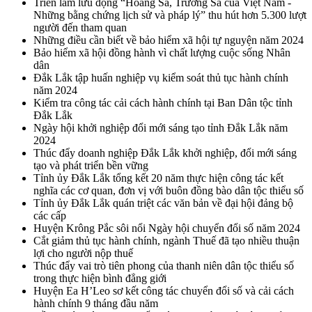
Triển lãm lưu động “Hoàng Sa, Trường Sa của Việt Nam -
Những bằng chứng lịch sử và pháp lý” thu hút hơn 5.300 lượt
người đến tham quan
Những điều cần biết về bảo hiểm xã hội tự nguyện năm 2024
Bảo hiểm xã hội đồng hành vì chất lượng cuộc sống Nhân
dân
Đắk Lắk tập huấn nghiệp vụ kiểm soát thủ tục hành chính
năm 2024
Kiểm tra công tác cải cách hành chính tại Ban Dân tộc tỉnh
Đắk Lắk
Ngày hội khởi nghiệp đổi mới sáng tạo tỉnh Đắk Lắk năm
2024
Thúc đẩy doanh nghiệp Đắk Lắk khởi nghiệp, đổi mới sáng
tạo và phát triển bền vững
Tỉnh ủy Đắk Lắk tổng kết 20 năm thực hiện công tác kết
nghĩa các cơ quan, đơn vị với buôn đồng bào dân tộc thiểu số
Tỉnh ủy Đắk Lắk quán triệt các văn bản về đại hội đảng bộ
các cấp
Huyện Krông Pắc sôi nổi Ngày hội chuyển đổi số năm 2024
Cắt giảm thủ tục hành chính, ngành Thuế đã tạo nhiều thuận
lợi cho người nộp thuế
Thúc đẩy vai trò tiên phong của thanh niên dân tộc thiểu số
trong thực hiện bình đẳng giới
Huyện Ea H’Leo sơ kết công tác chuyển đổi số và cải cách
hành chính 9 tháng đầu năm