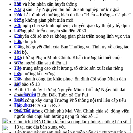
hôn và hôn nhân cận huyết thống
222
Nông sản Tây Nguyên thu hút doanh nghiệp nước ngoài
223
Đắk Lắk định vị thương hiệu du lịch “Biển – Rừng – Cà phê”
224
trong không gian phát triển mới
225
Hội nghị chia sẻ kinh nghiệm, chuyển giao kỹ thuật y tế, định
226
hướng phát triển chuyên sâu đến 2030
227
Chuyển đổi số mở ra không gian phát triển trong lĩnh vực văn
228
hóa, du lịch
229
Công bố quyết định của Ban Thường vụ Tỉnh ủy về công tác
230
cán bộ.
231
Thủ tướng Phạm Minh Chính: Khẩn trương tái thiết cuộc
232
sống người dân sau thiên tai
233
Tập trung nâng cao chất lượng, tổ chức sản xuất sầu riêng
234
theo hướng bền vững
235
Đẩy nhanh công tác khắc phục, ổn định đời sống Nhân dân
236
sau bão số 13
237
Bí thư Tỉnh ủy Lương Nguyễn Minh Triết dự Ngày hội đại
← Đầu tiên
đoàn kết tại Buôn Đăk Tuôr, xã Cư Pui
Trước
Khởi công xây dựng Trường Phổ thông nội trú liên cấp tiểu
Tiếp theo
học và THCS xã Ia Rvê
Cuối cùng →
Phó Thủ tướng Chính phủ Mai Văn Chính chia sẻ, động viên
người dân chịu ảnh hưởng nặng từ bão số 13
Chủ tịch UBND tỉnh kiểm tra công tác phòng, chống bão số
13 tại các địa bàn xung yếu
Tập trung đẩy nhanh giải ngân nguồn vốn các chương trình