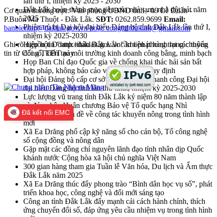
lần thứ I, nhiệm kỳ 2025 - 2030
Đắk Lắk hoàn thành mục tiêu xóa nhà tạm, nhà dột nát năm
Cơ quan thường trực: Văn phòng UBND tỉnh - 09 Lê Duẩn -
2025
P.Buôn Ma Thuột - Đắk Lắk.
SĐT:
0262.859.9699
Email:
Phiên trù bị Đại hội đại biểu Đảng bộ tỉnh Đắk Lắk lần thứ I,
banbientap@daklak.gov.vn hoặc congttdtdaklak@gmail.com
nhiệm kỳ 2025-2030
Ghi rõ nguồn tin "http://daklak.gov.vn" khi phát hành lại các thông
Hiệp hội Doanh nhân Đắk Lắk cần tiên phong trong chuyển
tin từ Cổng TTĐT này
đổi số, kiến tạo môi trường kinh doanh công bằng, minh bạch
Họp Ban Chỉ đạo Quốc gia về chống khai thác hải sản bất
hợp pháp, không báo cáo và không theo quy định
Đại hội Đảng bộ cấp cơ sở góp phần vào thanh công Đại hội
đại biểu Đảng bộ tỉnh lần thứ nhất, nhiệm kỳ 2025-2030
Lực lượng vũ trang tỉnh Đắk Lắk kỷ niệm 80 năm thành lập
và đón nhận Huân chương Bảo vệ Tổ quốc hạng Nhì
Đã kết nối EMC
Hội nghị chuyên đề về công tác khuyến nông trong tình hình
mới
Xã Ea Drăng phổ cập kỹ năng số cho cán bộ, Tổ công nghệ
số cộng đồng và nông dân
Gặp mặt các đồng chí nguyên lãnh đạo tỉnh nhân dịp Quốc
khánh nước Cộng hòa xã hội chủ nghĩa Việt Nam
300 gian hàng tham gia Tuần lễ Văn hóa, Du lịch và Ẩm thực
Đắk Lắk năm 2025
Xã Ea Drăng thúc đẩy phong trào “Bình dân học vụ số”, phát
triển khoa học, công nghệ và đổi mới sáng tạo
Công an tỉnh Đắk Lắk đẩy mạnh cải cách hành chính, thích
ứng chuyển đổi số, đáp ứng yêu cầu nhiệm vụ trong tình hình