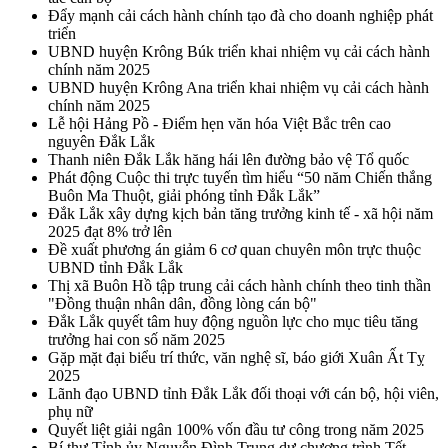
Đẩy mạnh cải cách hành chính tạo đà cho doanh nghiệp phát
triển
UBND huyện Krông Búk triển khai nhiệm vụ cải cách hành
chính năm 2025
UBND huyện Krông Ana triển khai nhiệm vụ cải cách hành
chính năm 2025
Lễ hội Hảng Pồ - Điểm hẹn văn hóa Việt Bắc trên cao
nguyên Đắk Lắk
Thanh niên Đắk Lắk hăng hái lên đường bảo vệ Tổ quốc
Phát động Cuộc thi trực tuyến tìm hiểu “50 năm Chiến thắng
Buôn Ma Thuột, giải phóng tỉnh Đắk Lắk”
Đắk Lắk xây dựng kịch bản tăng trưởng kinh tế - xã hội năm
2025 đạt 8% trở lên
Đề xuất phương án giảm 6 cơ quan chuyên môn trực thuộc
UBND tỉnh Đắk Lắk
Thị xã Buôn Hồ tập trung cải cách hành chính theo tinh thần
"Đồng thuận nhân dân, đồng lòng cán bộ"
Đắk Lắk quyết tâm huy động nguồn lực cho mục tiêu tăng
trưởng hai con số năm 2025
Gặp mặt đại biểu trí thức, văn nghệ sĩ, báo giới Xuân Ất Tỵ
2025
Lãnh đạo UBND tỉnh Đắk Lắk đối thoại với cán bộ, hội viên,
phụ nữ
Quyết liệt giải ngân 100% vốn đầu tư công trong năm 2025
Bí thư Tỉnh ủy Nguyễn Đình Trung dự chương trình Tết