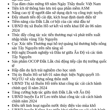
Tọa đàm chào mừng 69 năm Ngày Thầy thuốc Việt Nam
Tiện ích từ thông báo lưu trú qua phần mềm ASM
Nâng cao tỷ lệ người dân sử dụng dịch vụ công trực tuyến
Đẩy nhanh tiến độ cài đặt, kích hoạt định danh điện tử
Tiềm năng của Đắk Lắk cơ hội của các nhà đầu tư
UBND thị xã Buôn Hồ sơ kết và triển khai Đề án 06 năm
2024
Thúc đẩy công tác xúc tiến thương mại và phát triển xuất
nhập khẩu vùng Tây Nguyên
Cục Xúc tiến Thương mại hỗ trợ quảng bá thương hiệu nông
sản Tây Nguyên trên nền tảng số
Hội nghị Doanh nghiệp và Đầu tư giữa Ấn Độ và các tỉnh
Tây Nguyên
Sản phẩm OCOP Đắk Lắk chủ động tiếp cận thị trường quốc
tế
Hấp dẫn du lịch trải nghiệm cho học sinh
Thị ủy Buôn Hồ sơ kết 01 năm thực hiện Nghị quyết 10-
NQ/TU về xây dựng nông thôn mới
UBND Thị xã Buôn Hồ triển khai công tác cải cách hành
chính quý II năm 2024
Tăng cường hợp tác giữa tỉnh Đắk Lắk với Ấn Độ
UBND huyện Ea H’Leo triển khai công tác cải cách hành
chính năm 2024
Điều tiết linh hoạt nguồn nước thủy điện vào mùa khô
UBND huyện Krông Ana triển khai nhiệm vụ cải cách hành