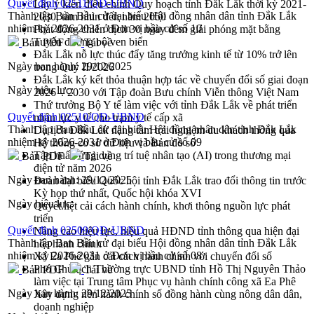
Quyết định 02511/QĐ-UBND
Lấy ý kiến điều chỉnh Quy hoạch tỉnh Đắk Lắk thời kỳ 2021-
Thành lập Ban Bầu cử đại biểu Hội đồng nhân dân tỉnh Đắk Lắk
2030, tầm nhìn đến năm 2050
nhiệm kỳ 2026-2031 ở Đơn vị bầu cử số 10
Phát động chiến dịch 30 ngày đêm giải phóng mặt bằng
Tuyến đường bộ ven biển
Bản PDF
Tải về
Đắk Lắk nỗ lực thúc đẩy tăng trưởng kinh tế từ 10% trở lên
Ngày ban hành:
29/12/2025
trong Quý II/2026
Đắk Lắk ký kết thỏa thuận hợp tác về chuyển đổi số giai đoạn
Ngày hiệu lực:
2026 – 2030 với Tập đoàn Bưu chính Viễn thông Việt Nam
Thứ trưởng Bộ Y tế làm việc với tỉnh Đắk Lắk về phát triển
Quyết định 02510/QĐ-UBND
nhân lực y tế cho trạm y tế cấp xã
Thành lập Ban Bầu cử đại biểu Hội đồng nhân dân tỉnh Đắk Lắk
Du lịch Đắk Lắk nâng tầm trải nghiệm du khách thông qua
nhiệm kỳ 2026-2031 ở Đơn vị bầu cử số 09
Hệ thống cơ sở dữ liệu và Bản đồ số
Tập huấn ứng dụng trí tuệ nhân tạo (AI) trong thương mại
Bản PDF
Tải về
điện tử năm 2026
Ngày ban hành:
29/12/2025
Đoàn đại biểu Quốc hội tỉnh Đắk Lắk trao đổi thông tin trước
Kỳ họp thứ nhất, Quốc hội khóa XVI
Ngày hiệu lực:
Quyết liệt cải cách hành chính, khơi thông nguồn lực phát
triển
Quyết định 02509/QĐ-UBND
Nâng cao hiệu lực, hiệu quả HĐND tỉnh thông qua hiện đại
Thành lập Ban Bầu cử đại biểu Hội đồng nhân dân tỉnh Đắk Lắk
hóa hành chính
nhiệm kỳ 2026-2031 ở Đơn vị bầu cử số 08
Xã Ea Phê gắn cải cách hành chính với chuyển đổi số
Phó Chủ tịch Thường trực UBND tỉnh Hồ Thị Nguyên Thảo
Bản PDF
Tải về
làm việc tại Trung tâm Phục vụ hành chính công xã Ea Phê
Ngày ban hành:
29/12/2025
Xây dựng nền hành chính số đồng hành cùng nông dân dân,
doanh nghiệp