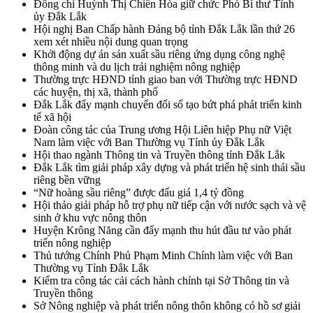
Đồng chí Huỳnh Thị Chiến Hòa giữ chức Phó Bí thư Tỉnh
ủy Đắk Lắk
Hội nghị Ban Chấp hành Đảng bộ tỉnh Đắk Lắk lần thứ 26
xem xét nhiều nội dung quan trọng
Khởi động dự án sản xuất sầu riêng ứng dụng công nghệ
thông minh và du lịch trải nghiệm nông nghiệp
Thường trực HĐND tỉnh giao ban với Thường trực HĐND
các huyện, thị xã, thành phố
Đắk Lắk đẩy mạnh chuyển đổi số tạo bứt phá phát triển kinh
tế xã hội
Đoàn công tác của Trung ương Hội Liên hiệp Phụ nữ Việt
Nam làm việc với Ban Thường vụ Tỉnh ủy Đắk Lắk
Hội thao ngành Thông tin và Truyền thông tỉnh Đắk Lắk
Đắk Lắk tìm giải pháp xây dựng và phát triển hệ sinh thái sầu
riêng bền vững
“Nữ hoàng sầu riêng” được đấu giá 1,4 tỷ đồng
Hội thảo giải pháp hỗ trợ phụ nữ tiếp cận với nước sạch và vệ
sinh ở khu vực nông thôn
Huyện Krông Năng cần đẩy mạnh thu hút đầu tư vào phát
triển nông nghiệp
Thủ tướng Chính Phủ Phạm Minh Chính làm việc với Ban
Thường vụ Tỉnh Đắk Lắk
Kiểm tra công tác cải cách hành chính tại Sở Thông tin và
Truyền thông
Sở Nông nghiệp và phát triển nông thôn không có hồ sơ giải