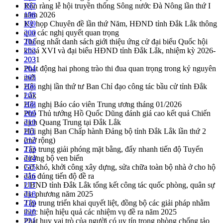
Rộn ràng lễ hội truyền thống Sông nước Đà Nông lần thứ I
197
năm 2026
198
Kỳ họp Chuyên đề lần thứ Năm, HĐND tỉnh Đắk Lắk thông
199
qua các nghị quyết quan trọng
200
Thống nhất danh sách giới thiệu ứng cử đại biểu Quốc hội
201
khoá XVI và đại biểu HĐND tỉnh Đắk Lắk, nhiệm kỳ 2026-
202
2031
203
Phát động hai phong trào thi đua quan trọng trong kỷ nguyên
204
mới
205
Hội nghị lần thứ tư Ban Chỉ đạo công tác bầu cử tỉnh Đắk
206
Lắk
207
Hội nghị Báo cáo viên Trung ương tháng 01/2026
208
Phó Thủ tướng Hồ Quốc Dũng đánh giá cao kết quả Chiến
209
dịch Quang Trung tại Đắk Lắk
210
Hội nghị Ban Chấp hành Đảng bộ tỉnh Đắk Lắk lần thứ 2
211
(mở rộng)
212
Tập trung giải phóng mặt bằng, đẩy nhanh tiến độ Tuyến
213
đường bộ ven biển
214
Gỡ khó, khởi công xây dựng, sửa chữa toàn bộ nhà ở cho hộ
215
dân đúng tiến độ đề ra
216
UBND tỉnh Đắk Lắk tổng kết công tác quốc phòng, quân sự
217
địa phương năm 2025
218
Tập trung triển khai quyết liệt, đồng bộ các giải pháp nhằm
219
thực hiện hiệu quả các nhiệm vụ đề ra năm 2025
220
Phát huy vai trò của người có uy tín trong phòng chống tảo
221