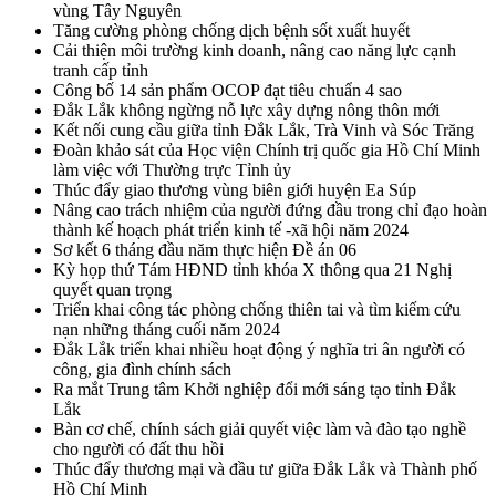
vùng Tây Nguyên
Tăng cường phòng chống dịch bệnh sốt xuất huyết
Cải thiện môi trường kinh doanh, nâng cao năng lực cạnh
tranh cấp tỉnh
Công bố 14 sản phẩm OCOP đạt tiêu chuẩn 4 sao
Đắk Lắk không ngừng nỗ lực xây dựng nông thôn mới
Kết nối cung cầu giữa tỉnh Đắk Lắk, Trà Vinh và Sóc Trăng
Đoàn khảo sát của Học viện Chính trị quốc gia Hồ Chí Minh
làm việc với Thường trực Tỉnh ủy
Thúc đẩy giao thương vùng biên giới huyện Ea Súp
Nâng cao trách nhiệm của người đứng đầu trong chỉ đạo hoàn
thành kế hoạch phát triển kinh tế -xã hội năm 2024
Sơ kết 6 tháng đầu năm thực hiện Đề án 06
Kỳ họp thứ Tám HĐND tỉnh khóa X thông qua 21 Nghị
quyết quan trọng
Triển khai công tác phòng chống thiên tai và tìm kiếm cứu
nạn những tháng cuối năm 2024
Đắk Lắk triển khai nhiều hoạt động ý nghĩa tri ân người có
công, gia đình chính sách
Ra mắt Trung tâm Khởi nghiệp đổi mới sáng tạo tỉnh Đắk
Lắk
Bàn cơ chế, chính sách giải quyết việc làm và đào tạo nghề
cho người có đất thu hồi
Thúc đẩy thương mại và đầu tư giữa Đắk Lắk và Thành phố
Hồ Chí Minh