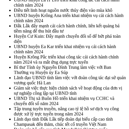
chính năm 2024
Điều tiết linh hoạt nguồn nước thủy điện vào mùa khô
UBND huyện Krông Ana triển khai nhiệm vụ cải cách hành
chính năm 2024
Đắk Lắk đẩy mạnh cải cách hành chính, liên kết quảng bá
tiềm năng để thu hút đầu tư
Huyện Cư Kuin: Đẩy mạnh chuyển đổi số để bứt phá toàn
diện
UBND huyện Ea Kar triển khai nhiệm vụ cải cách hành
chính năm 2024
Huyện Krông Pắc triển khai công tác cải cách hành chính
năm 2024 và ra mắt ứng dụng trực tuyến
Bí thư Tỉnh ủy Nguyễn Đình Trung làm việc với Ban
Thường vụ Huyện ủy Ea Súp
Lãnh đạo UBND tỉnh làm việc với đoàn công tác đại sứ quán
vương quốc Hà Lan
Giám sát việc thực hiện chính sách về hoạt động của đơn vị
sự nghiệp công lập tại UBND tỉnh
UBND Thị xã Buôn Hồ triển khai nhiệm vụ CCHC và
chuyển đổi số năm 2024
Tập trung tuyên truyền, nâng cao tỷ lệ hồ sơ dịch vụ công
được xử lý trực tuyến trong năm 2024
Lãnh đạo tỉnh Đắk Lắk tiếp đoàn đại biểu cấp cao tỉnh
Champasak đến thăm, chúc tết cổ truyền Việt Nam