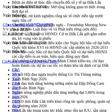
Bệnh án điện tử thúc đẩy chuyển đổi số y tế tại Đắk Lắk
Ngày ban hành:
08/11/2016
Chuyển đổi số thư viện: Mở rộng không gian tri thức trong
thời đại số
Ngày hiệu lực:
Đánh giá, rút kinh nghiệm công tác tổ chức diễn tập trước
ngày bầu cử
Công văn 8955/UBND-NNMT
Chương trình “Gặp gỡ hữu nghị – Friendship Meeting New
V/v góp ý dự thảo Luật Bảo vệ và Phát triển rừng (sửa đổi)
Year 2026”
Bầu cử Quốc hội và HĐND: Cử tri Đắk Lắk gửi gắm niềm
Bản PDF
Tải về
tin, kỳ vọng vào lá phiếu
Ngày ban hành:
08/11/2016
Đắk Lắk sẵn sàng các điều kiện cho Ngày hội bầu cử đại biểu
Quốc hội khóa XVI và HĐND các cấp nhiệm kỳ 2026-2031
Ngày hiệu lực:
Đảm bảo cuộc bầu cử đại biểu Quốc hội và đại biểu HĐND
các cấp diễn ra an toàn, hiệu quả, đúng quy định
Thủ tướng Chính phủ Phạm Minh Chính kiểm tra, chỉ đạo
Các trang trên cổng 2140 của 2.683
hoàn thành các dự án cao tốc và thăm khu tái định cư tại Đắk
Lắk
2115
Sôi nổi Hội đua ngựa truyền thống Gò Thì Thùng mừng
2116
Xuân Bính Ngọ 2026
2117
Lãnh đạo tỉnh dâng hương tưởng niệm tại Đập Đồng Cam
2118
đầu Xuân Bính Ngọ
2119
Ngành nông nghiệp phấn đấu tăng trưởng đạt 5,86% trong
2120
năm 2026
2121
UBND tỉnh Đắk Lắk triển khai công tác quốc phòng, quân sự
2122
địa phương năm 2026
2123
Đắk Lắk tập trung toàn lực khắc phục tồn tại IUU, sẵn sàng
2124