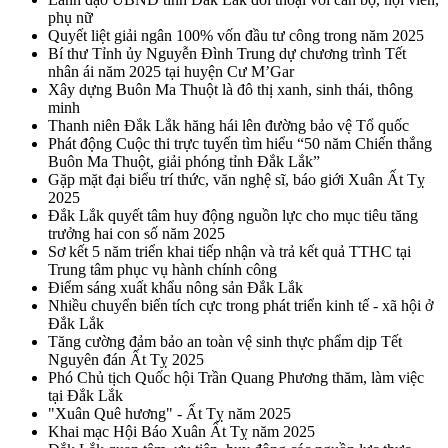
phụ nữ
Quyết liệt giải ngân 100% vốn đầu tư công trong năm 2025
Bí thư Tỉnh ủy Nguyễn Đình Trung dự chương trình Tết
nhân ái năm 2025 tại huyện Cư M’Gar
Xây dựng Buôn Ma Thuột là đô thị xanh, sinh thái, thông
minh
Thanh niên Đắk Lắk hăng hái lên đường bảo vệ Tổ quốc
Phát động Cuộc thi trực tuyến tìm hiểu “50 năm Chiến thắng
Buôn Ma Thuột, giải phóng tỉnh Đắk Lắk”
Gặp mặt đại biểu trí thức, văn nghệ sĩ, báo giới Xuân Ất Tỵ
2025
Đắk Lắk quyết tâm huy động nguồn lực cho mục tiêu tăng
trưởng hai con số năm 2025
Sơ kết 5 năm triển khai tiếp nhận và trả kết quả TTHC tại
Trung tâm phục vụ hành chính công
Điểm sáng xuất khẩu nông sản Đắk Lắk
Nhiều chuyển biến tích cực trong phát triển kinh tế - xã hội ở
Đắk Lắk
Tăng cường đảm bảo an toàn vệ sinh thực phẩm dịp Tết
Nguyên đán Ất Tỵ 2025
Phó Chủ tịch Quốc hội Trần Quang Phương thăm, làm việc
tại Đắk Lắk
"Xuân Quê hương" - Ất Tỵ năm 2025
Khai mạc Hội Báo Xuân Ất Tỵ năm 2025