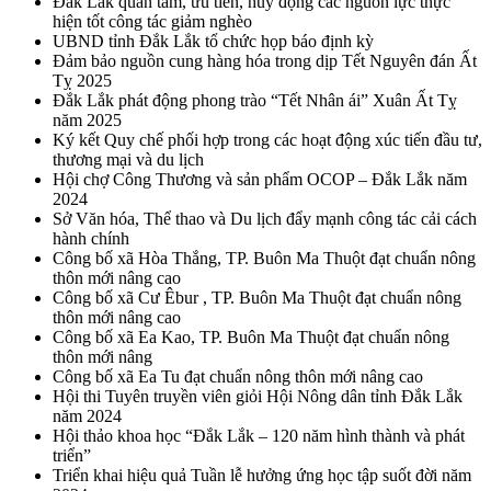
Đắk Lắk quan tâm, ưu tiên, huy động các nguồn lực thực
hiện tốt công tác giảm nghèo
UBND tỉnh Đắk Lắk tổ chức họp báo định kỳ
Đảm bảo nguồn cung hàng hóa trong dịp Tết Nguyên đán Ất
Tỵ 2025
Đắk Lắk phát động phong trào “Tết Nhân ái” Xuân Ất Tỵ
năm 2025
Ký kết Quy chế phối hợp trong các hoạt động xúc tiến đầu tư,
thương mại và du lịch
Hội chợ Công Thương và sản phẩm OCOP – Đắk Lắk năm
2024
Sở Văn hóa, Thể thao và Du lịch đẩy mạnh công tác cải cách
hành chính
Công bố xã Hòa Thắng, TP. Buôn Ma Thuột đạt chuẩn nông
thôn mới nâng cao
Công bố xã Cư Êbur , TP. Buôn Ma Thuột đạt chuẩn nông
thôn mới nâng cao
Công bố xã Ea Kao, TP. Buôn Ma Thuột đạt chuẩn nông
thôn mới nâng
Công bố xã Ea Tu đạt chuẩn nông thôn mới nâng cao
Hội thi Tuyên truyền viên giỏi Hội Nông dân tỉnh Đắk Lắk
năm 2024
Hội thảo khoa học “Đắk Lắk – 120 năm hình thành và phát
triển”
Triển khai hiệu quả Tuần lễ hưởng ứng học tập suốt đời năm