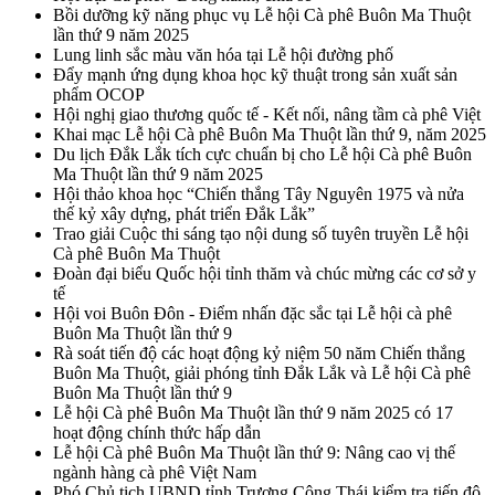
Bồi dưỡng kỹ năng phục vụ Lễ hội Cà phê Buôn Ma Thuột
lần thứ 9 năm 2025
Lung linh sắc màu văn hóa tại Lễ hội đường phố
Đẩy mạnh ứng dụng khoa học kỹ thuật trong sản xuất sản
phẩm OCOP
Hội nghị giao thương quốc tế - Kết nối, nâng tầm cà phê Việt
Khai mạc Lễ hội Cà phê Buôn Ma Thuột lần thứ 9, năm 2025
Du lịch Đắk Lắk tích cực chuẩn bị cho Lễ hội Cà phê Buôn
Ma Thuột lần thứ 9 năm 2025
Hội thảo khoa học “Chiến thắng Tây Nguyên 1975 và nửa
thế kỷ xây dựng, phát triển Đắk Lắk”
Trao giải Cuộc thi sáng tạo nội dung số tuyên truyền Lễ hội
Cà phê Buôn Ma Thuột
Đoàn đại biểu Quốc hội tỉnh thăm và chúc mừng các cơ sở y
tế
Hội voi Buôn Đôn - Điểm nhấn đặc sắc tại Lễ hội cà phê
Buôn Ma Thuột lần thứ 9
Rà soát tiến độ các hoạt động kỷ niệm 50 năm Chiến thắng
Buôn Ma Thuột, giải phóng tỉnh Đắk Lắk và Lễ hội Cà phê
Buôn Ma Thuột lần thứ 9
Lễ hội Cà phê Buôn Ma Thuột lần thứ 9 năm 2025 có 17
hoạt động chính thức hấp dẫn
Lễ hội Cà phê Buôn Ma Thuột lần thứ 9: Nâng cao vị thế
ngành hàng cà phê Việt Nam
Phó Chủ tịch UBND tỉnh Trương Công Thái kiểm tra tiến độ