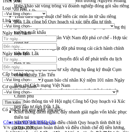
Thứ trưởng Bộ Nông nghiệp và Môi trường Nguyễn Hoàng
Trích yếu
Hiệp khảo sát vùng trồng và doanh nghiệp đóng gói sầu riêng
Loại văn bản
tại Đắk Lắk
Trình diễn nghệ thuật chế biến các món ăn từ sầu riêng
Lĩnh vực
Đắk Lắk công bố Quy hoạch và xúc tiến đầu tư tỉnh
Ngành cá ngừ Đắk Lắk chủ động thích ứng để giữ vững thị
trường xuất khẩu
Ngày ban hành
Diễn đàn Kinh tế tư nhân Việt Nam đột phá cơ chế - Hợp tác
công tư
Đề án 06 tạo bước ngoặt đột phá trong cải cách hành chính
Ngày hiệu lực
tỉnh Đắk Lắk
Kết nối tour, đẩy mạnh chuyển đổi số để phát triển du lịch
Đắk Lắk
Khởi động Dự án Đầu tư xây dựng hạ tầng kỹ thuật Cụm
Cấp ban hành
công nghiệp Tân Tiến
Gặp mặt các cơ quan báo chí nhân Kỷ niệm 101 năm Ngày
Báo chí Cách mạng Việt Nam
Cơ quan ban hành
Đắk Lắk sơ kết 4 năm triển khai thực hiện Đề án 06 của
Chính phủ
Họp báo thông tin về Hội nghị Công bố Quy hoạch và Xúc
tiến đầu tư tỉnh Đắk Lắk
Có
26826
kết quả được tìm thấy
Khơi thông điểm nghẽn, đẩy nhanh giải ngân vốn khắc phục
thiên tai
Công văn 8970/UBND-CN
HĐND tỉnh thông qua điều chỉnh Quy hoạch tỉnh thời kỳ
V/v gia hạn thời gian hoàn thành và điều chỉnh chế độ tiền lương,
2021-2030