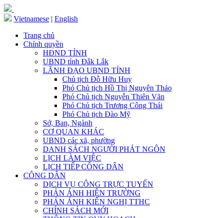
Vietnamese
|
English
Trang chủ
Chính quyền
HĐND TỈNH
UBND tỉnh Đắk Lắk
LÃNH ĐẠO UBND TỈNH
Chủ tịch Đỗ Hữu Huy
Phó Chủ tịch Hồ Thị Nguyên Thảo
Phó Chủ tịch Nguyễn Thiên Văn
Phó Chủ tịch Trương Công Thái
Phó Chủ tịch Đào Mỹ
Sở, Ban, Ngành
CƠ QUAN KHÁC
UBND các xã, phường
DANH SÁCH NGƯỜI PHÁT NGÔN
LỊCH LÀM VIỆC
LỊCH TIẾP CÔNG DÂN
CÔNG DÂN
DỊCH VỤ CÔNG TRỰC TUYẾN
PHẢN ÁNH HIỆN TRƯỜNG
PHẢN ÁNH KIẾN NGHỊ TTHC
CHÍNH SÁCH MỚI