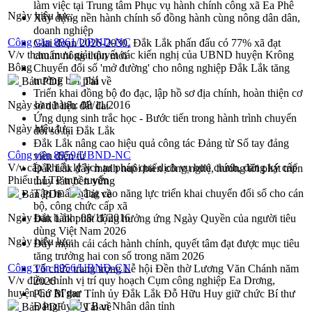
làm việc tại Trung tâm Phục vụ hành chính công xã Ea Phê
Ngày hiệu lực:
Xây dựng nền hành chính số đồng hành cùng nông dân dân,
doanh nghiệp
Công văn 8961/UBND-NC
Giai đoạn 2026-2030, Đắk Lắk phấn đấu có 77% xã đạt
V/v tham mưu giải quyết các kiến nghị của UBND huyện Krông
chuẩn nông thôn mới
Bông
Chuyển đổi số 'mở đường' cho nông nghiệp Đắk Lắk tăng
trưởng bứt phá
Bản PDF
Tải về
Triển khai đồng bộ đo đạc, lập hồ sơ địa chính, hoàn thiện cơ
Ngày ban hành:
08/11/2016
sở dữ liệu đất đai
Ứng dụng sinh trắc học - Bước tiến trong hành trình chuyển
Ngày hiệu lực:
đổi số tại Đắk Lắk
Đắk Lắk nâng cao hiệu quả công tác Đảng từ Sổ tay đảng
Công văn 8959/UBND-NC
viên điện tử
V/v cấp Phiếu lý lịch tư pháp qua dịch vụ bưu chính, đăng ký cấp
Đắk Lắk đẩy mạnh nuôi biển công nghệ, hướng tới phát triển
Phiếu LLTP trực tuyến
thủy sản bền vững
Tập huấn nâng cao năng lực triển khai chuyển đổi số cho cán
Bản PDF
Tải về
bộ, công chức cấp xã
Ngày ban hành:
08/11/2016
Đắk Lắk phát động hưởng ứng Ngày Quyền của người tiêu
dùng Việt Nam 2026
Ngày hiệu lực:
Đẩy mạnh cải cách hành chính, quyết tâm đạt được mục tiêu
tăng trưởng hai con số trong năm 2026
Công văn 8956/UBND-CN
Tổ chức trang trọng Lễ hội Đền thờ Lương Văn Chánh năm
V/v điều chỉnh vị trí quy hoạch Cụm công nghiệp Ea Drơng,
2026
huyện Cư M'gar
Phó Bí thư Tỉnh ủy Đắk Lắk Đỗ Hữu Huy giữ chức Bí thư
Đảng ủy Ủy Ban Nhân dân tỉnh
Bản PDF
Tải về