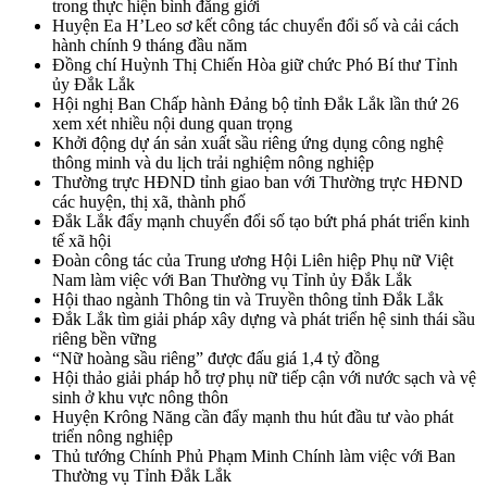
trong thực hiện bình đẳng giới
Huyện Ea H’Leo sơ kết công tác chuyển đổi số và cải cách
hành chính 9 tháng đầu năm
Đồng chí Huỳnh Thị Chiến Hòa giữ chức Phó Bí thư Tỉnh
ủy Đắk Lắk
Hội nghị Ban Chấp hành Đảng bộ tỉnh Đắk Lắk lần thứ 26
xem xét nhiều nội dung quan trọng
Khởi động dự án sản xuất sầu riêng ứng dụng công nghệ
thông minh và du lịch trải nghiệm nông nghiệp
Thường trực HĐND tỉnh giao ban với Thường trực HĐND
các huyện, thị xã, thành phố
Đắk Lắk đẩy mạnh chuyển đổi số tạo bứt phá phát triển kinh
tế xã hội
Đoàn công tác của Trung ương Hội Liên hiệp Phụ nữ Việt
Nam làm việc với Ban Thường vụ Tỉnh ủy Đắk Lắk
Hội thao ngành Thông tin và Truyền thông tỉnh Đắk Lắk
Đắk Lắk tìm giải pháp xây dựng và phát triển hệ sinh thái sầu
riêng bền vững
“Nữ hoàng sầu riêng” được đấu giá 1,4 tỷ đồng
Hội thảo giải pháp hỗ trợ phụ nữ tiếp cận với nước sạch và vệ
sinh ở khu vực nông thôn
Huyện Krông Năng cần đẩy mạnh thu hút đầu tư vào phát
triển nông nghiệp
Thủ tướng Chính Phủ Phạm Minh Chính làm việc với Ban
Thường vụ Tỉnh Đắk Lắk