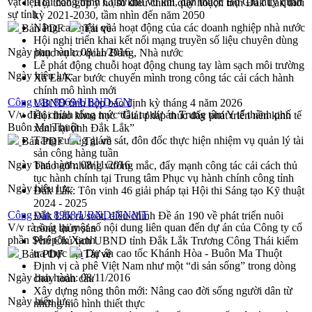
vật liệu tại công trình Cụm khu vũ khí, đạn thuộc Bộ Chỉ huy quân
Hội thảo góp ý hồ sơ điều chỉnh quy hoạch tỉnh Đắk Lắk thời
sự tỉnh
kỳ 2021-2030, tầm nhìn đến năm 2050
Nâng cao hiệu quả hoạt động của các doanh nghiệp nhà nước
Bản PDF
Tải về
Hội nghị triển khai kết nối mạng truyền số liệu chuyên dùng
Ngày ban hành:
08/11/2016
phục vụ cơ quan Đảng, Nhà nước
Lễ phát động chuỗi hoạt động chung tay làm sạch môi trường
Ngày hiệu lực:
Xã Ea Kar bước chuyển mình trong công tác cải cách hành
chính mô hình mới
Công văn 8969/UBND-CN
UBND tỉnh họp báo định kỳ tháng 4 năm 2026
V/v điều chỉnh tổng mức đầu tư dự án Trung tâm Y tế thành phố
Hội thảo khoa học “Giải pháp thúc đẩy phát triển nền kinh tế
Buôn Ma Thuột
xanh tại tỉnh Đắk Lắk”
Tăng cường giám sát, đôn đốc thực hiện nhiệm vụ quản lý tài
Bản PDF
Tải về
sản công hàng tuần
Ngày ban hành:
08/11/2016
Tháo gỡ những vướng mắc, đẩy mạnh công tác cải cách thủ
tục hành chính tại Trung tâm Phục vụ hành chính công tỉnh
Ngày hiệu lực:
Đắk Lắk: Tôn vinh 46 giải pháp tại Hội thi Sáng tạo Kỹ thuật
2024 - 2025
Công văn 8968/UBND-NNMT
Đắk Lắk rà soát, điều chỉnh Đề án 190 về phát triển nuôi
V/v rà soát lại một số nội dung liên quan đến dự án của Công ty cổ
trồng thủy sản
phần Sêrêpôk Xanh
Phó Chủ tịch UBND tỉnh Đắk Lắk Trương Công Thái kiểm
tra thực địa Dự án cao tốc Khánh Hòa - Buôn Ma Thuột
Bản PDF
Tải về
Định vị cà phê Việt Nam như một “di sản sống” trong dòng
Ngày ban hành:
08/11/2016
chảy toàn cầu
Xây dựng nông thôn mới: Nâng cao đời sống người dân từ
Ngày hiệu lực:
những mô hình thiết thực