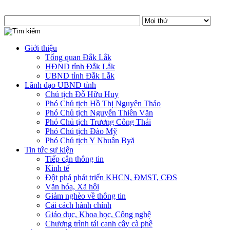
Giới thiệu
Tổng quan Đắk Lắk
HĐND tỉnh Đắk Lắk
UBND tỉnh Đắk Lắk
Lãnh đạo UBND tỉnh
Chủ tịch Đỗ Hữu Huy
Phó Chủ tịch Hồ Thị Nguyên Thảo
Phó Chủ tịch Nguyễn Thiên Văn
Phó Chủ tịch Trương Công Thái
Phó Chủ tịch Đào Mỹ
Phó Chủ tịch Y Nhuân Byă
Tin tức sự kiện
Tiếp cận thông tin
Kinh tế
Đột phá phát triển KHCN, ĐMST, CĐS
Văn hóa, Xã hội
Giảm nghèo về thông tin
Cải cách hành chính
Giáo dục, Khoa học, Công nghệ
Chương trình tái canh cây cà phê