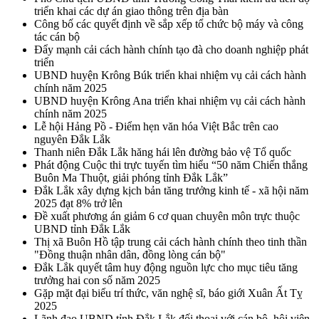
triển khai các dự án giao thông trên địa bàn
Công bố các quyết định về sắp xếp tổ chức bộ máy và công
tác cán bộ
Đẩy mạnh cải cách hành chính tạo đà cho doanh nghiệp phát
triển
UBND huyện Krông Búk triển khai nhiệm vụ cải cách hành
chính năm 2025
UBND huyện Krông Ana triển khai nhiệm vụ cải cách hành
chính năm 2025
Lễ hội Hảng Pồ - Điểm hẹn văn hóa Việt Bắc trên cao
nguyên Đắk Lắk
Thanh niên Đắk Lắk hăng hái lên đường bảo vệ Tổ quốc
Phát động Cuộc thi trực tuyến tìm hiểu “50 năm Chiến thắng
Buôn Ma Thuột, giải phóng tỉnh Đắk Lắk”
Đắk Lắk xây dựng kịch bản tăng trưởng kinh tế - xã hội năm
2025 đạt 8% trở lên
Đề xuất phương án giảm 6 cơ quan chuyên môn trực thuộc
UBND tỉnh Đắk Lắk
Thị xã Buôn Hồ tập trung cải cách hành chính theo tinh thần
"Đồng thuận nhân dân, đồng lòng cán bộ"
Đắk Lắk quyết tâm huy động nguồn lực cho mục tiêu tăng
trưởng hai con số năm 2025
Gặp mặt đại biểu trí thức, văn nghệ sĩ, báo giới Xuân Ất Tỵ
2025
Lãnh đạo UBND tỉnh Đắk Lắk đối thoại với cán bộ, hội viên,