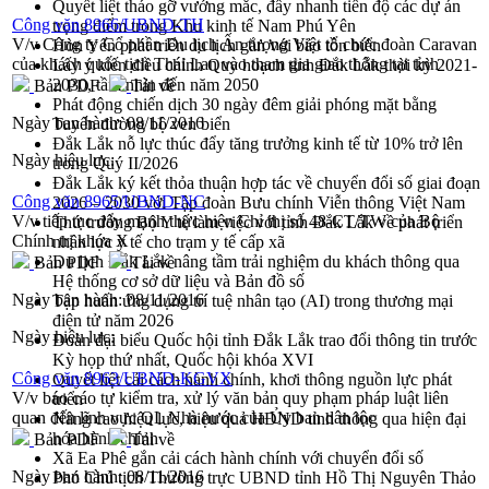
Quyết liệt tháo gỡ vướng mắc, đẩy nhanh tiến độ các dự án
Công văn 8966/UBND-TH
trọng điểm trong Khu kinh tế Nam Phú Yên
V/v Công ty Cổ phần Du lịch Ấn tượng Việt tổ chức đoàn Caravan
Hòn Yến phát triển du lịch gắn với bảo tồn biển
của khách quốc tịch Thái Lan vào tham gia giao thông tại tỉnh
Lấy ý kiến điều chỉnh Quy hoạch tỉnh Đắk Lắk thời kỳ 2021-
2030, tầm nhìn đến năm 2050
Bản PDF
Tải về
Phát động chiến dịch 30 ngày đêm giải phóng mặt bằng
Ngày ban hành:
08/11/2016
Tuyến đường bộ ven biển
Đắk Lắk nỗ lực thúc đẩy tăng trưởng kinh tế từ 10% trở lên
Ngày hiệu lực:
trong Quý II/2026
Đắk Lắk ký kết thỏa thuận hợp tác về chuyển đổi số giai đoạn
Công văn 8965/UBND-NC
2026 – 2030 với Tập đoàn Bưu chính Viễn thông Việt Nam
V/v tiếp tục đẩy mạnh thực hiện Chỉ thị số 48-CT/TW của Bộ
Thứ trưởng Bộ Y tế làm việc với tỉnh Đắk Lắk về phát triển
Chính trị khóa X
nhân lực y tế cho trạm y tế cấp xã
Du lịch Đắk Lắk nâng tầm trải nghiệm du khách thông qua
Bản PDF
Tải về
Hệ thống cơ sở dữ liệu và Bản đồ số
Ngày ban hành:
08/11/2016
Tập huấn ứng dụng trí tuệ nhân tạo (AI) trong thương mại
điện tử năm 2026
Ngày hiệu lực:
Đoàn đại biểu Quốc hội tỉnh Đắk Lắk trao đổi thông tin trước
Kỳ họp thứ nhất, Quốc hội khóa XVI
Công văn 8963/UBND-KGVX
Quyết liệt cải cách hành chính, khơi thông nguồn lực phát
V/v báo cáo tự kiểm tra, xử lý văn bản quy phạm pháp luật liên
triển
quan đến lĩnh vực QL Nhà nước của Ủy ban dân tộc
Nâng cao hiệu lực, hiệu quả HĐND tỉnh thông qua hiện đại
hóa hành chính
Bản PDF
Tải về
Xã Ea Phê gắn cải cách hành chính với chuyển đổi số
Ngày ban hành:
08/11/2016
Phó Chủ tịch Thường trực UBND tỉnh Hồ Thị Nguyên Thảo