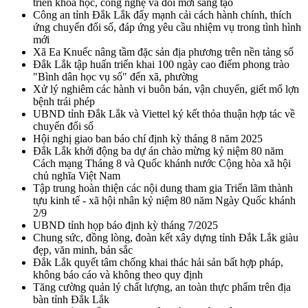
triển khoa học, công nghệ và đổi mới sáng tạo
Công an tỉnh Đắk Lắk đẩy mạnh cải cách hành chính, thích
ứng chuyển đổi số, đáp ứng yêu cầu nhiệm vụ trong tình hình
mới
Xã Ea Knuếc nâng tầm đặc sản địa phương trên nền tảng số
Đắk Lắk tập huấn triển khai 100 ngày cao điểm phong trào
"Bình dân học vụ số" đến xã, phường
Xử lý nghiêm các hành vi buôn bán, vận chuyển, giết mổ lợn
bệnh trái phép
UBND tỉnh Đắk Lắk và Viettel ký kết thỏa thuận hợp tác về
chuyển đổi số
Hội nghị giao ban báo chí định kỳ tháng 8 năm 2025
Đắk Lắk khởi động ba dự án chào mừng kỷ niệm 80 năm
Cách mạng Tháng 8 và Quốc khánh nước Cộng hòa xã hội
chủ nghĩa Việt Nam
Tập trung hoàn thiện các nội dung tham gia Triển lãm thành
tựu kinh tế - xã hội nhân kỷ niệm 80 năm Ngày Quốc khánh
2/9
UBND tỉnh họp báo định kỳ tháng 7/2025
Chung sức, đồng lòng, đoàn kết xây dựng tỉnh Đắk Lắk giàu
đẹp, văn minh, bản sắc
Đắk Lắk quyết tâm chống khai thác hải sản bất hợp pháp,
không báo cáo và không theo quy định
Tăng cường quản lý chất lượng, an toàn thực phẩm trên địa
bàn tỉnh Đắk Lắk