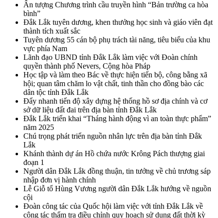
Ấn tượng Chương trình cầu truyền hình “Bản trường ca hòa
bình”
Đắk Lắk tuyên dương, khen thưởng học sinh và giáo viên đạt
thành tích xuất sắc
Tuyên dương 55 cán bộ phụ trách tài năng, tiêu biểu của khu
vực phía Nam
Lãnh đạo UBND tỉnh Đắk Lắk làm việc với Đoàn chính
quyền thành phố Nevers, Cộng hòa Pháp
Học tập và làm theo Bác về thực hiện tiến bộ, công bằng xã
hội; quan tâm chăm lo vật chất, tinh thần cho đồng bào các
dân tộc tỉnh Đắk Lắk
Đẩy nhanh tiến độ xây dựng hệ thống hồ sơ địa chính và cơ
sở dữ liệu đất đai trên địa bàn tỉnh Đắk Lắk
Đắk Lắk triển khai “Tháng hành động vì an toàn thực phẩm”
năm 2025
Chú trọng phát triển nguồn nhân lực trên địa bàn tỉnh Đắk
Lắk
Khánh thành dự án Hồ chứa nước Krông Pách thượng giai
đoạn 1
Người dân Đắk Lắk đồng thuận, tin tưởng về chủ trương sáp
nhập đơn vị hành chính
Lễ Giỗ tổ Hùng Vương người dân Đắk Lắk hướng về nguồn
cội
Đoàn công tác của Quốc hội làm việc với tỉnh Đắk Lắk về
công tác thẩm tra điều chỉnh quy hoạch sử dụng đất thời kỳ