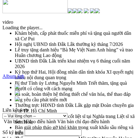
video
Loading the player...
Khám bệnh, cấp phát thuốc miễn phí và tặng quà người dân
xã Cư Pui
Hội nghị UBND tỉnh Đắk Lắk thường kỳ tháng 7/2026
Lễ truy tặng danh hiệu “Bà Mẹ Việt Nam Anh hùng” và trao
Huân chương Lao động
UBND tỉnh Đắk Lắk triển khai nhiệm vụ 6 tháng cuối năm
2026
Kỳ họp thứ Hai, Hội đồng nhân dân tỉnh khóa XI quyết nghị
Album ảnh
nhiều nội dung quan trọng
Bí thư Tỉnh ủy Lương Nguyễn Minh Triết thăm, tặng quà
người có công với cách mạng
Rà soát, hoàn thiện hệ thống thiết chế văn hóa, thể thao đáp
ứng yêu cầu phát triển mới
Thường trực HĐND tỉnh Đắk Lắk gặp mặt Đoàn chuyên gia
Liên kết web
y tế TP. Hồ Chí Minh
Lễ truy điệu và an táng hài cốt liệt sĩ tại Nghĩa trang Liệt sĩ xã
Văn bản chỉ đạo điều hành
Văn bản chỉ đạo điều hành
Sơn Hòa
Bàn giải pháp tháo gỡ khó khăn trong xuất khẩu sầu riêng và
Số ký hiệu
triển khai quy định EUDR