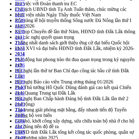
làm việc với Đoàn thanh tra EC
2125
Chủ tịch UBND tỉnh Tạ Anh Tuấn thăm, chúc mừng các
2126
bệnh viện nhân Ngày Thầy thuốc Việt Nam
2127
Rộn ràng lễ hội truyền thống Sông nước Đà Nông lần thứ I
2128
năm 2026
2129
Kỳ họp Chuyên đề lần thứ Năm, HĐND tỉnh Đắk Lắk thông
2130
qua các nghị quyết quan trọng
2131
Thống nhất danh sách giới thiệu ứng cử đại biểu Quốc hội
2132
khoá XVI và đại biểu HĐND tỉnh Đắk Lắk, nhiệm kỳ 2026-
2133
2031
2134
Phát động hai phong trào thi đua quan trọng trong kỷ nguyên
2135
mới
2136
Hội nghị lần thứ tư Ban Chỉ đạo công tác bầu cử tỉnh Đắk
2137
Lắk
2138
Hội nghị Báo cáo viên Trung ương tháng 01/2026
2139
Phó Thủ tướng Hồ Quốc Dũng đánh giá cao kết quả Chiến
2140
dịch Quang Trung tại Đắk Lắk
2141
Hội nghị Ban Chấp hành Đảng bộ tỉnh Đắk Lắk lần thứ 2
2142
(mở rộng)
2143
Tập trung giải phóng mặt bằng, đẩy nhanh tiến độ Tuyến
2144
đường bộ ven biển
2145
Gỡ khó, khởi công xây dựng, sửa chữa toàn bộ nhà ở cho hộ
2146
dân đúng tiến độ đề ra
2147
UBND tỉnh Đắk Lắk tổng kết công tác quốc phòng, quân sự
2148
địa phương năm 2025
2149