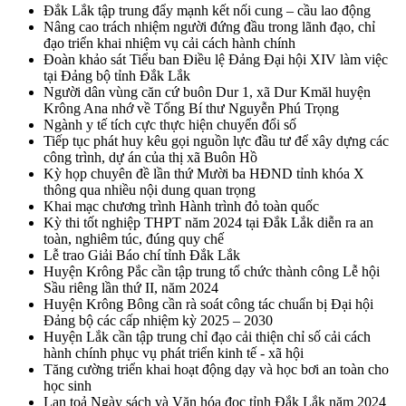
Đắk Lắk tập trung đẩy mạnh kết nối cung – cầu lao động
Nâng cao trách nhiệm người đứng đầu trong lãnh đạo, chỉ
đạo triển khai nhiệm vụ cải cách hành chính
Đoàn khảo sát Tiểu ban Điều lệ Đảng Đại hội XIV làm việc
tại Đảng bộ tỉnh Đắk Lắk
Người dân vùng căn cứ buôn Dur 1, xã Dur Kmăl huyện
Krông Ana nhớ về Tổng Bí thư Nguyễn Phú Trọng
Ngành y tế tích cực thực hiện chuyển đổi số
Tiếp tục phát huy kêu gọi nguồn lực đầu tư để xây dựng các
công trình, dự án của thị xã Buôn Hồ
Kỳ họp chuyên đề lần thứ Mười ba HĐND tỉnh khóa X
thông qua nhiều nội dung quan trọng
Khai mạc chương trình Hành trình đỏ toàn quốc
Kỳ thi tốt nghiệp THPT năm 2024 tại Đắk Lắk diễn ra an
toàn, nghiêm túc, đúng quy chế
Lễ trao Giải Báo chí tỉnh Đắk Lắk
Huyện Krông Pắc cần tập trung tổ chức thành công Lễ hội
Sầu riêng lần thứ II, năm 2024
Huyện Krông Bông cần rà soát công tác chuẩn bị Đại hội
Đảng bộ các cấp nhiệm kỳ 2025 – 2030
Huyện Lắk cần tập trung chỉ đạo cải thiện chỉ số cải cách
hành chính phục vụ phát triển kinh tế - xã hội
Tăng cường triển khai hoạt động dạy và học bơi an toàn cho
học sinh
Lan toả Ngày sách và Văn hóa đọc tỉnh Đắk Lắk năm 2024