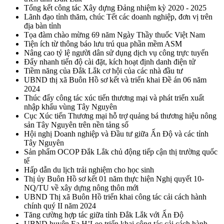
Tổng kết công tác Xây dựng Đảng nhiệm kỳ 2020 - 2025
Lãnh đạo tỉnh thăm, chúc Tết các doanh nghiệp, đơn vị trên
địa bàn tỉnh
Tọa đàm chào mừng 69 năm Ngày Thầy thuốc Việt Nam
Tiện ích từ thông báo lưu trú qua phần mềm ASM
Nâng cao tỷ lệ người dân sử dụng dịch vụ công trực tuyến
Đẩy nhanh tiến độ cài đặt, kích hoạt định danh điện tử
Tiềm năng của Đắk Lắk cơ hội của các nhà đầu tư
UBND thị xã Buôn Hồ sơ kết và triển khai Đề án 06 năm
2024
Thúc đẩy công tác xúc tiến thương mại và phát triển xuất
nhập khẩu vùng Tây Nguyên
Cục Xúc tiến Thương mại hỗ trợ quảng bá thương hiệu nông
sản Tây Nguyên trên nền tảng số
Hội nghị Doanh nghiệp và Đầu tư giữa Ấn Độ và các tỉnh
Tây Nguyên
Sản phẩm OCOP Đắk Lắk chủ động tiếp cận thị trường quốc
tế
Hấp dẫn du lịch trải nghiệm cho học sinh
Thị ủy Buôn Hồ sơ kết 01 năm thực hiện Nghị quyết 10-
NQ/TU về xây dựng nông thôn mới
UBND Thị xã Buôn Hồ triển khai công tác cải cách hành
chính quý II năm 2024
Tăng cường hợp tác giữa tỉnh Đắk Lắk với Ấn Độ
UBND huyện Ea H’Leo triển khai công tác cải cách hành