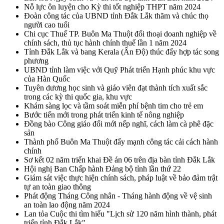
Nỗ lực ôn luyện cho Kỳ thi tốt nghiệp THPT năm 2024
Đoàn công tác của UBND tỉnh Đắk Lắk thăm và chúc thọ
người cao tuổi
Chi cục Thuế TP. Buôn Ma Thuột đối thoại doanh nghiệp về
chính sách, thủ tục hành chính thuế lần 1 năm 2024
Tỉnh Đắk Lắk và bang Kerala (Ấn Độ) thúc đẩy hợp tác song
phương
UBND tỉnh làm việc với Quỹ Phát triển Hạnh phúc khu vực
của Hàn Quốc
Tuyên dương học sinh và giáo viên đạt thành tích xuất sắc
trong các kỳ thi quốc gia, khu vực
Khám sàng lọc và tầm soát miễn phí bệnh tim cho trẻ em
Bước tiến mới trong phát triển kinh tế nông nghiệp
Đồng bào Công giáo đổi mới nếp nghĩ, cách làm cà phê đặc
sản
Thành phố Buôn Ma Thuột đẩy mạnh công tác cải cách hành
chính
Sơ kết 02 năm triển khai Đề án 06 trên địa bàn tỉnh Đắk Lắk
Hội nghị Ban Chấp hành Đảng bộ tỉnh lần thứ 22
Giám sát việc thực hiện chính sách, pháp luật về bảo đảm trật
tự an toàn giao thông
Phát động Tháng Công nhân - Tháng hành động về vệ sinh
an toàn lao động năm 2024
Lan tỏa Cuộc thi tìm hiểu "Lịch sử 120 năm hình thành, phát
triển tỉnh Đắk Lắk"