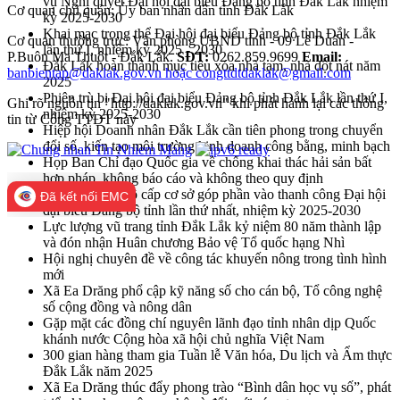
vụ Nghị quyết Đại hội đại biểu Đảng bộ tỉnh Đắk Lắk nhiệm
Cơ quan chủ quản: Ủy ban nhân dân tỉnh Đắk Lắk
kỳ 2025-2030
Khai mạc trọng thể Đại hội đại biểu Đảng bộ tỉnh Đắk Lắk
Cơ quan thường trực: Văn phòng UBND tỉnh - 09 Lê Duẩn -
lần thứ I, nhiệm kỳ 2025 - 2030
P.Buôn Ma Thuột - Đắk Lắk.
SĐT:
0262.859.9699
Email:
Đắk Lắk hoàn thành mục tiêu xóa nhà tạm, nhà dột nát năm
banbientap@daklak.gov.vn hoặc congttdtdaklak@gmail.com
2025
Phiên trù bị Đại hội đại biểu Đảng bộ tỉnh Đắk Lắk lần thứ I,
Ghi rõ nguồn tin "http://daklak.gov.vn" khi phát hành lại các thông
nhiệm kỳ 2025-2030
tin từ Cổng TTĐT này
Hiệp hội Doanh nhân Đắk Lắk cần tiên phong trong chuyển
đổi số, kiến tạo môi trường kinh doanh công bằng, minh bạch
Họp Ban Chỉ đạo Quốc gia về chống khai thác hải sản bất
hợp pháp, không báo cáo và không theo quy định
Đại hội Đảng bộ cấp cơ sở góp phần vào thanh công Đại hội
Đã kết nối EMC
đại biểu Đảng bộ tỉnh lần thứ nhất, nhiệm kỳ 2025-2030
Lực lượng vũ trang tỉnh Đắk Lắk kỷ niệm 80 năm thành lập
và đón nhận Huân chương Bảo vệ Tổ quốc hạng Nhì
Hội nghị chuyên đề về công tác khuyến nông trong tình hình
mới
Xã Ea Drăng phổ cập kỹ năng số cho cán bộ, Tổ công nghệ
số cộng đồng và nông dân
Gặp mặt các đồng chí nguyên lãnh đạo tỉnh nhân dịp Quốc
khánh nước Cộng hòa xã hội chủ nghĩa Việt Nam
300 gian hàng tham gia Tuần lễ Văn hóa, Du lịch và Ẩm thực
Đắk Lắk năm 2025
Xã Ea Drăng thúc đẩy phong trào “Bình dân học vụ số”, phát