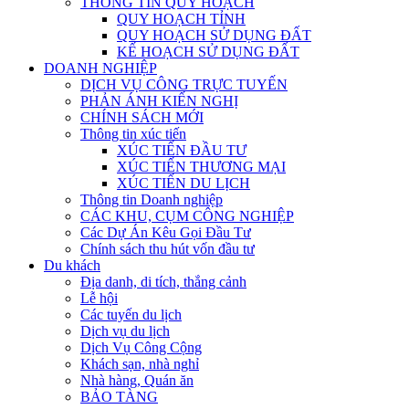
THÔNG TIN QUY HOẠCH
QUY HOẠCH TỈNH
QUY HOẠCH SỬ DỤNG ĐẤT
KẾ HOẠCH SỬ DỤNG ĐẤT
DOANH NGHIỆP
DỊCH VỤ CÔNG TRỰC TUYẾN
PHẢN ÁNH KIẾN NGHỊ
CHÍNH SÁCH MỚI
Thông tin xúc tiến
XÚC TIẾN ĐẦU TƯ
XÚC TIẾN THƯƠNG MẠI
XÚC TIẾN DU LỊCH
Thông tin Doanh nghiệp
CÁC KHU, CỤM CÔNG NGHIỆP
Các Dự Án Kêu Gọi Đầu Tư
Chính sách thu hút vốn đầu tư
Du khách
Địa danh, di tích, thắng cảnh
Lễ hội
Các tuyến du lịch
Dịch vụ du lịch
Dịch Vụ Công Cộng
Khách sạn, nhà nghỉ
Nhà hàng, Quán ăn
BẢO TÀNG