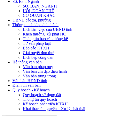
Sở, Ban, Ngành
SỞ, BAN, NGÀNH
HỘI, ĐOÀN THỂ
CƠ QUAN KHÁC
UBND các xã, phường
Thông tin chỉ đạo điều hành
Lịch làm việc của UBND tỉnh
Khen thưởng, xử phạt HC
Thông tin báo cáo thống kê
Tư vấn pháp luật
Báo cáo KTXH
Giải quyết đơn thư
Lịch tiếp công dân
Hệ thống văn bản
Văn bản pháp quy
Văn bản chỉ đạo điều hành
Văn bản trung ương
Văn bản HĐND tỉnh
Điểm tin văn bản
Quy hoạch - Kế hoạch
Quy hoạch sử dụng đất
Thông tin quy hoạch
Kế hoạch phát triển KTXH
Khai thác tài nguyên – Xử lý chất thải