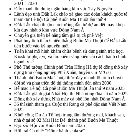
2021 - 2030
Đẩy mạnh tín dụng ngân hàng khu vực Tây Nguyên
Lãnh đạo tỉnh Đắk Lắk chào xã giao các đoàn khách quốc tế
tham dự Lễ hội Cà phê Buôn Ma Thuột lần thứ 9
Đắk Lắk chấp thuận chủ trương đầu tư dự án dệt may khép
kín duy nhất ở khu vực Đông Nam Á
Chuyên gia hiến kế nâng tầm giá trị cà phê Việt
Phát huy tinh thần Chiến thắng Buôn Ma Thuột để Đắk Lắk
tiến bước vào kỷ nguyên mới
Triển khai mô hình khám chữa bệnh sử dụng sinh trắc học,
Kiosk tự phục vụ và tìm kiếm sáng kiến cải cách hành chính
ngành y tế
Phó Thủ tướng Chính phủ Trần Hồng Hà dự lễ động thổ xây
dựng khu công nghiệp Phú Xuân, huyện Cư M’Gar
Thành phố Buôn Ma Thuột thúc đẩy nhanh lộ trình chuyển
đổi số và phát triển đô thị thông minh đến năm 2030
Bế mạc Lễ hội Cà phê Buôn Ma Thuột lần thứ 9 năm 2025
Đắk Lắk giành giải Nhất Hội thi Nhà nông đua tài năm 2025
Động thổ xây dựng Nhà máy cà phê lớn nhất Đông Nam Á
36 thí sinh tham gia Cuộc thi Rang cà phê đặc sản Việt Nam
2025
Khởi công Dự án Tổ hợp trung tâm thương mại, khách sạn,
nhà ở tại số 02 Mai Hắc Đế, thành phố Buôn Ma Thuột
Đặc sắc Hội voi Buôn Đôn năm 2025
Hội trại Cà phê: “Đồng hành, chia sẻ”