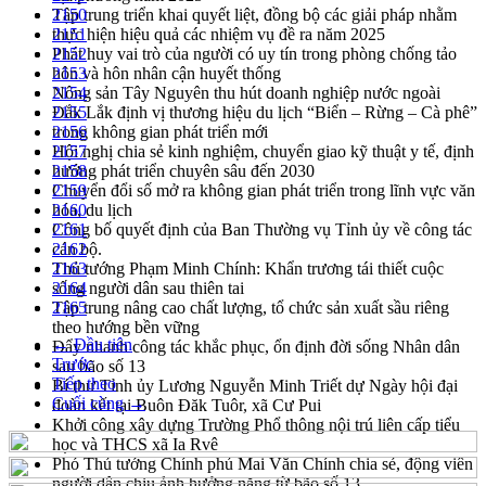
Tập trung triển khai quyết liệt, đồng bộ các giải pháp nhằm
2150
thực hiện hiệu quả các nhiệm vụ đề ra năm 2025
2151
Phát huy vai trò của người có uy tín trong phòng chống tảo
2152
hôn và hôn nhân cận huyết thống
2153
Nông sản Tây Nguyên thu hút doanh nghiệp nước ngoài
2154
Đắk Lắk định vị thương hiệu du lịch “Biển – Rừng – Cà phê”
2155
trong không gian phát triển mới
2156
Hội nghị chia sẻ kinh nghiệm, chuyển giao kỹ thuật y tế, định
2157
hướng phát triển chuyên sâu đến 2030
2158
Chuyển đổi số mở ra không gian phát triển trong lĩnh vực văn
2159
hóa, du lịch
2160
Công bố quyết định của Ban Thường vụ Tỉnh ủy về công tác
2161
cán bộ.
2162
Thủ tướng Phạm Minh Chính: Khẩn trương tái thiết cuộc
2163
sống người dân sau thiên tai
2164
Tập trung nâng cao chất lượng, tổ chức sản xuất sầu riêng
2165
theo hướng bền vững
← Đầu tiên
Đẩy nhanh công tác khắc phục, ổn định đời sống Nhân dân
Trước
sau bão số 13
Tiếp theo
Bí thư Tỉnh ủy Lương Nguyễn Minh Triết dự Ngày hội đại
Cuối cùng →
đoàn kết tại Buôn Đăk Tuôr, xã Cư Pui
Khởi công xây dựng Trường Phổ thông nội trú liên cấp tiểu
học và THCS xã Ia Rvê
Phó Thủ tướng Chính phủ Mai Văn Chính chia sẻ, động viên
người dân chịu ảnh hưởng nặng từ bão số 13