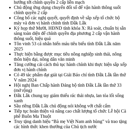
hướng tới chính quyền 2 cấp liền mạch
Chủ động ứng dụng chuyển đổi số để vận hành thông suốt
chính quyền 2 cấp
Công bố các nghị quyết, quyết định về sắp xếp tổ chức bộ
máy và đơn vị hành chính tỉnh Đắk Lắk
Kỳ họp thứ Mười, HĐND tỉnh khóa X: Rà soát, chuẩn bị sẵn
sàng toàn diện để chính quyền địa phương 2 cấp vận hành
thông suốt, hiệu quả
Tôn vinh 53 cá nhân hiến máu tiêu biểu tỉnh Đắk Lắk năm
2025
Thực hiện bằng được mục tiêu nông nghiệp sinh thái, nông
thôn hiện đại, nông dân văn minh
Tăng cường cải cách thủ tục hành chính khi thực hiện sắp xếp
đơn vị hành chính
Có 49 tác phẩm đạt giải tại Giải Báo chí tỉnh Đắk Lắk lần thứ
V năm 2024
Hội nghị Ban Chấp hành Đảng bộ tỉnh Đắk Lắk lần thứ 33
(mở rộng)
Đắk Lắk chung tay giảm thiểu rác thải nhựa, lan tỏa lối sống
xanh
Sầu riêng Đắk Lắk chủ động nói không với chất cấm
Tiếp tục hoàn thiện và nâng cao chất lượng tổ chức Lễ hội Cà
phê Buôn Ma Thuột
Truy tặng danh hiệu “Bà mẹ Việt Nam anh hùng” và trao tặng
các hình thức khen thưởng của Chủ tịch nước