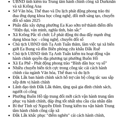
UBND tỉnh kiểm tra Trung tâm hành chính công xã Durkmăn
và xã Krông Ana
Sở Văn hóa, Thể thao và Du lịch phát động phong trào thi
đua ứng dụng khoa học công nghệ, đổi mới sáng tạo, chuyển
đổi số năm 2025
Phấn đấu xây dựng phường Ea Kao sớm trở thành điểm đến
“Hiện đại, văn minh, nghĩa tình, bản sắc”
Xã Krông Pắc tổ chức Lễ phát động thi đua đẩy mạnh ứng
dụng khoa học - công nghệ, chuyển đổi số
Chủ tịch UBND tỉnh Tạ Anh Tuấn thăm, làm việc tại xã biên
giới Ea Bung và đồn Biên phòng cửa khẩu Đắk Ruê
Chủ tịch UBND tỉnh Tạ Anh Tuấn kiểm tra hoạt động vận
hành chính quyền địa phương tại phường Buôn Hồ
Xã Ea Phê - Phát động phong trào “Bình dân học vụ số”
Nhiều chuyển biến tích cực trong công tác cải cách hành
chính của ngành Văn hóa, Thể thao và du lịch
Đắk Lắk ban hành chính sách hỗ trợ cán bộ công tác sau sắp
xếp đơn vị hành chính
Lãnh đạo tỉnh Đắk Lắk thăm, tặng quà gia đình chính sách,
người có công
Phường Buôn Hồ tập trung đổi mới cách vận hành trung tâm
phục vụ hành chính, đáp ứng tốt nhất nhu cầu của nhân dân
Bí thư Tỉnh uỷ Nguyễn Đình Trung kiểm tra vận hành Trung
tâm hành chính công cấp xã
Đắk Lắk khắc phục "điểm nghẽn" cải cách hành chính,