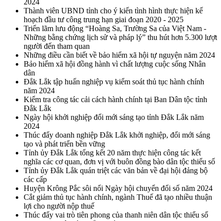
2024
Thành viên UBND tỉnh cho ý kiến tình hình thực hiện kế
hoạch đầu tư công trung hạn giai đoạn 2020 - 2025
Triển lãm lưu động “Hoàng Sa, Trường Sa của Việt Nam -
Những bằng chứng lịch sử và pháp lý” thu hút hơn 5.300 lượt
người đến tham quan
Những điều cần biết về bảo hiểm xã hội tự nguyện năm 2024
Bảo hiểm xã hội đồng hành vì chất lượng cuộc sống Nhân
dân
Đắk Lắk tập huấn nghiệp vụ kiểm soát thủ tục hành chính
năm 2024
Kiểm tra công tác cải cách hành chính tại Ban Dân tộc tỉnh
Đắk Lắk
Ngày hội khởi nghiệp đổi mới sáng tạo tỉnh Đắk Lắk năm
2024
Thúc đẩy doanh nghiệp Đắk Lắk khởi nghiệp, đổi mới sáng
tạo và phát triển bền vững
Tỉnh ủy Đắk Lắk tổng kết 20 năm thực hiện công tác kết
nghĩa các cơ quan, đơn vị với buôn đồng bào dân tộc thiểu số
Tỉnh ủy Đắk Lắk quán triệt các văn bản về đại hội đảng bộ
các cấp
Huyện Krông Pắc sôi nổi Ngày hội chuyển đổi số năm 2024
Cắt giảm thủ tục hành chính, ngành Thuế đã tạo nhiều thuận
lợi cho người nộp thuế
Thúc đẩy vai trò tiên phong của thanh niên dân tộc thiểu số