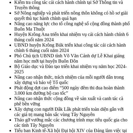
Kiểm tra công tác cải cách hành chính tại Sở Thông tin và
Truyền thông
Sở Nông nghiệp và phát triển nông thôn không có hồ sơ giải
quyết thủ tục hành chính quá hạn
Nâng cao năng lực cho tổ công nghệ số cộng đồng thành phố
Buôn Ma Thuột
Huyện Krông Ana triển khai nhiệm vụ cải cách hành chính 6
tháng cuối năm 2024
UBND huyện Krông Búk triển khai công tác cải cách hành
chính 6 tháng cuối năm 2024
Phó Chủ tịch UBND tỉnh Võ Văn Cảnh dự Lễ Khai giảng
năm học mới tại huyện Buôn Đôn
Bộ Giáo dục và Đào tạo triển khai nhiệm vụ năm học 2024-
2025
Nâng cao nhận thức, trách nhiệm của mỗi người dân trong
xây dựng và bảo vệ Tổ quốc
Phát động đợt cao điểm “500 ngày đêm thi đua hoàn thành
3.000 km đường bộ cao tốc”
Nâng cao nhận thức cộng đồng về sản xuất và canh tác cà
phê bền vững
Xây dựng con người Đắk Lắk phát triển toàn diện gắn với
các giá trị mang bản sắc vùng Tây Nguyên
Tháo gỡ vướng mắc các chương trình mục tiêu quốc gia cho
các tỉnh Tây Nguyên
Tiểu ban Kinh tế-Xã hội Đại hội XIV của Đảng làm việc tại