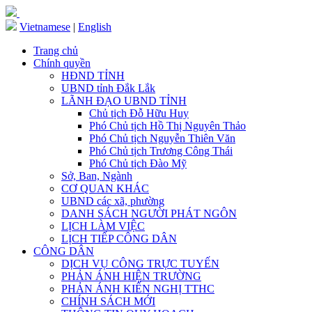
Vietnamese
|
English
Trang chủ
Chính quyền
HĐND TỈNH
UBND tỉnh Đắk Lắk
LÃNH ĐẠO UBND TỈNH
Chủ tịch Đỗ Hữu Huy
Phó Chủ tịch Hồ Thị Nguyên Thảo
Phó Chủ tịch Nguyễn Thiên Văn
Phó Chủ tịch Trương Công Thái
Phó Chủ tịch Đào Mỹ
Sở, Ban, Ngành
CƠ QUAN KHÁC
UBND các xã, phường
DANH SÁCH NGƯỜI PHÁT NGÔN
LỊCH LÀM VIỆC
LỊCH TIẾP CÔNG DÂN
CÔNG DÂN
DỊCH VỤ CÔNG TRỰC TUYẾN
PHẢN ÁNH HIỆN TRƯỜNG
PHẢN ÁNH KIẾN NGHỊ TTHC
CHÍNH SÁCH MỚI