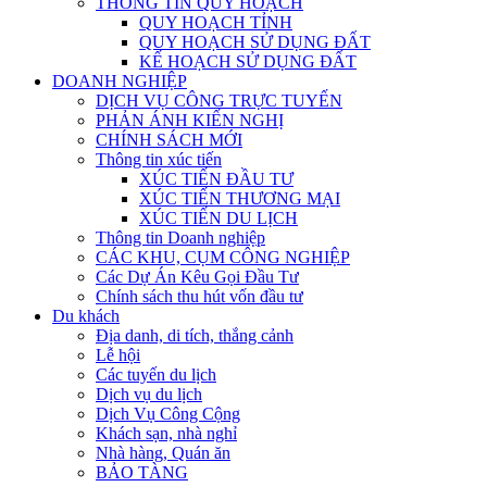
THÔNG TIN QUY HOẠCH
QUY HOẠCH TỈNH
QUY HOẠCH SỬ DỤNG ĐẤT
KẾ HOẠCH SỬ DỤNG ĐẤT
DOANH NGHIỆP
DỊCH VỤ CÔNG TRỰC TUYẾN
PHẢN ÁNH KIẾN NGHỊ
CHÍNH SÁCH MỚI
Thông tin xúc tiến
XÚC TIẾN ĐẦU TƯ
XÚC TIẾN THƯƠNG MẠI
XÚC TIẾN DU LỊCH
Thông tin Doanh nghiệp
CÁC KHU, CỤM CÔNG NGHIỆP
Các Dự Án Kêu Gọi Đầu Tư
Chính sách thu hút vốn đầu tư
Du khách
Địa danh, di tích, thắng cảnh
Lễ hội
Các tuyến du lịch
Dịch vụ du lịch
Dịch Vụ Công Cộng
Khách sạn, nhà nghỉ
Nhà hàng, Quán ăn
BẢO TÀNG