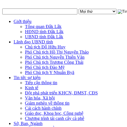
Giới thiệu
Tổng quan Đắk Lắk
HĐND tỉnh Đắk Lắk
UBND tỉnh Đắk Lắk
Lãnh đạo UBND tỉnh
Chủ tịch Đỗ Hữu Huy
Phó Chủ tịch Hồ Thị Nguyên Thảo
Phó Chủ tịch Nguyễn Thiên Văn
Phó Chủ tịch Trương Công Thái
Phó Chủ tịch Đào Mỹ
Phó Chủ tịch Y Nhuân Byă
Tin tức sự kiện
Tiếp cận thông tin
Kinh tế
Đột phá phát triển KHCN, ĐMST, CĐS
Văn hóa, Xã hội
Giảm nghèo về thông tin
Cải cách hành chính
Giáo dục, Khoa học, Công nghệ
Chương trình tái canh cây cà phê
Sở, Ban, Ngành