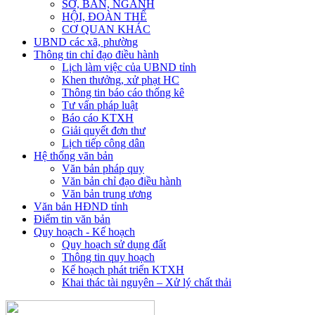
SỞ, BAN, NGÀNH
HỘI, ĐOÀN THỂ
CƠ QUAN KHÁC
UBND các xã, phường
Thông tin chỉ đạo điều hành
Lịch làm việc của UBND tỉnh
Khen thưởng, xử phạt HC
Thông tin báo cáo thống kê
Tư vấn pháp luật
Báo cáo KTXH
Giải quyết đơn thư
Lịch tiếp công dân
Hệ thống văn bản
Văn bản pháp quy
Văn bản chỉ đạo điều hành
Văn bản trung ương
Văn bản HĐND tỉnh
Điểm tin văn bản
Quy hoạch - Kế hoạch
Quy hoạch sử dụng đất
Thông tin quy hoạch
Kế hoạch phát triển KTXH
Khai thác tài nguyên – Xử lý chất thải