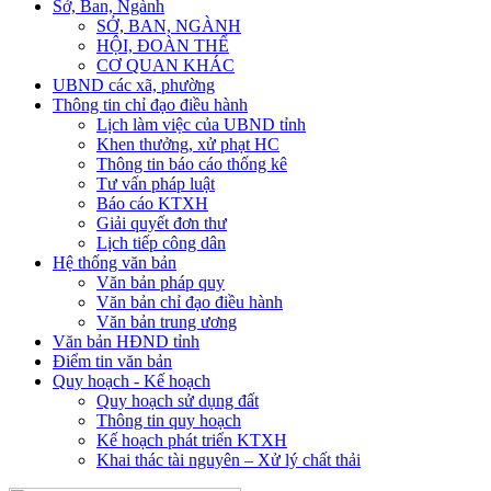
Sở, Ban, Ngành
SỞ, BAN, NGÀNH
HỘI, ĐOÀN THỂ
CƠ QUAN KHÁC
UBND các xã, phường
Thông tin chỉ đạo điều hành
Lịch làm việc của UBND tỉnh
Khen thưởng, xử phạt HC
Thông tin báo cáo thống kê
Tư vấn pháp luật
Báo cáo KTXH
Giải quyết đơn thư
Lịch tiếp công dân
Hệ thống văn bản
Văn bản pháp quy
Văn bản chỉ đạo điều hành
Văn bản trung ương
Văn bản HĐND tỉnh
Điểm tin văn bản
Quy hoạch - Kế hoạch
Quy hoạch sử dụng đất
Thông tin quy hoạch
Kế hoạch phát triển KTXH
Khai thác tài nguyên – Xử lý chất thải