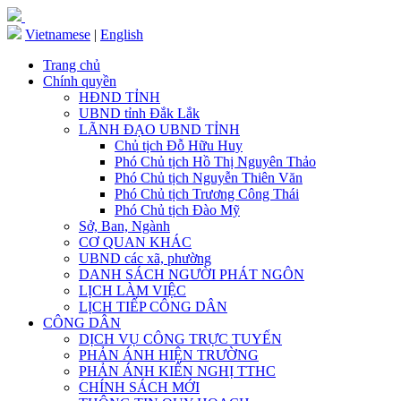
Vietnamese
|
English
Trang chủ
Chính quyền
HĐND TỈNH
UBND tỉnh Đắk Lắk
LÃNH ĐẠO UBND TỈNH
Chủ tịch Đỗ Hữu Huy
Phó Chủ tịch Hồ Thị Nguyên Thảo
Phó Chủ tịch Nguyễn Thiên Văn
Phó Chủ tịch Trương Công Thái
Phó Chủ tịch Đào Mỹ
Sở, Ban, Ngành
CƠ QUAN KHÁC
UBND các xã, phường
DANH SÁCH NGƯỜI PHÁT NGÔN
LỊCH LÀM VIỆC
LỊCH TIẾP CÔNG DÂN
CÔNG DÂN
DỊCH VỤ CÔNG TRỰC TUYẾN
PHẢN ÁNH HIỆN TRƯỜNG
PHẢN ÁNH KIẾN NGHỊ TTHC
CHÍNH SÁCH MỚI