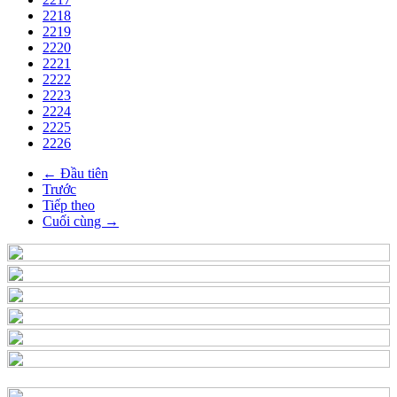
2218
2219
2220
2221
2222
2223
2224
2225
2226
← Đầu tiên
Trước
Tiếp theo
Cuối cùng →