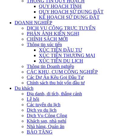
THÔNG TIN QUY HOẠCH
QUY HOẠCH TỈNH
QUY HOẠCH SỬ DỤNG ĐẤT
KẾ HOẠCH SỬ DỤNG ĐẤT
DOANH NGHIỆP
DỊCH VỤ CÔNG TRỰC TUYẾN
PHẢN ÁNH KIẾN NGHỊ
CHÍNH SÁCH MỚI
Thông tin xúc tiến
XÚC TIẾN ĐẦU TƯ
XÚC TIẾN THƯƠNG MẠI
XÚC TIẾN DU LỊCH
Thông tin Doanh nghiệp
CÁC KHU, CỤM CÔNG NGHIỆP
Các Dự Án Kêu Gọi Đầu Tư
Chính sách thu hút vốn đầu tư
Du khách
Địa danh, di tích, thắng cảnh
Lễ hội
Các tuyến du lịch
Dịch vụ du lịch
Dịch Vụ Công Cộng
Khách sạn, nhà nghỉ
Nhà hàng, Quán ăn
BẢO TÀNG