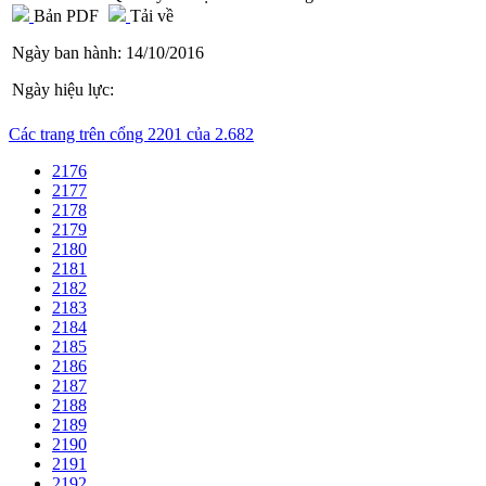
Bản PDF
Tải về
Ngày ban hành:
14/10/2016
Ngày hiệu lực:
Các trang trên cổng 2201 của 2.682
2176
2177
2178
2179
2180
2181
2182
2183
2184
2185
2186
2187
2188
2189
2190
2191
2192