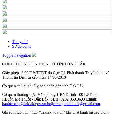
Trang chủ
Sơ đồ cổng
Toggle navigation
CỔNG THÔNG TIN ĐIỆN TỬ TỈNH ĐẮK LẮK
Giấy phép số 99/GP-TTĐT do Cục QL Phát thanh Truyền hình và
Thông tin Điện tử cấp ngày 14/05/2010
Cơ quan chủ quản: Ủy ban nhân dân tỉnh Đắk Lắk
Cơ quan thường trực: Văn phòng UBND tỉnh - 09 Lê Duẩn -
P.Buôn Ma Thuột - Đắk Lắk.
SĐT:
0262.859.9699
Email:
banbientap@daklak.gov.vn hoặc congttdtdaklak@gmail.com
Ghi rõ nguồn tin "http://daklak.gov.vn" khi phát hành lại các thông