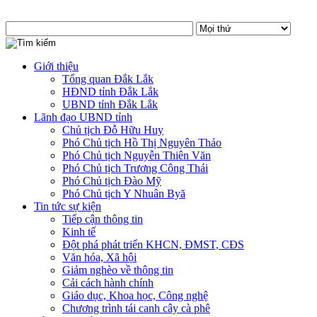
Giới thiệu
Tổng quan Đắk Lắk
HĐND tỉnh Đắk Lắk
UBND tỉnh Đắk Lắk
Lãnh đạo UBND tỉnh
Chủ tịch Đỗ Hữu Huy
Phó Chủ tịch Hồ Thị Nguyên Thảo
Phó Chủ tịch Nguyễn Thiên Văn
Phó Chủ tịch Trương Công Thái
Phó Chủ tịch Đào Mỹ
Phó Chủ tịch Y Nhuân Byă
Tin tức sự kiện
Tiếp cận thông tin
Kinh tế
Đột phá phát triển KHCN, ĐMST, CĐS
Văn hóa, Xã hội
Giảm nghèo về thông tin
Cải cách hành chính
Giáo dục, Khoa học, Công nghệ
Chương trình tái canh cây cà phê