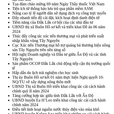
Tọa đàm chào mừng 69 năm Ngày Thầy thuốc Việt Nam
Tiện ích từ thông báo lưu trú qua phần mềm ASM
Nâng cao tỷ lệ người dân sử dụng dịch vụ công trực tuyến
Đẩy nhanh tiến độ cài đặt, kích hoạt định danh điện tử
Tiềm năng của Đắk Lắk cơ hội của các nhà đầu tư
UBND thị xã Buôn Hồ sơ kết và triển khai Đề án 06 năm
2024
Thúc đẩy công tác xúc tiến thương mại và phát triển xuất
nhập khẩu vùng Tây Nguyên
Cục Xúc tiến Thương mại hỗ trợ quảng bá thương hiệu nông
sản Tây Nguyên trên nền tảng số
Hội nghị Doanh nghiệp và Đầu tư giữa Ấn Độ và các tỉnh
Tây Nguyên
Sản phẩm OCOP Đắk Lắk chủ động tiếp cận thị trường quốc
tế
Hấp dẫn du lịch trải nghiệm cho học sinh
Thị ủy Buôn Hồ sơ kết 01 năm thực hiện Nghị quyết 10-
NQ/TU về xây dựng nông thôn mới
UBND Thị xã Buôn Hồ triển khai công tác cải cách hành
chính quý II năm 2024
Tăng cường hợp tác giữa tỉnh Đắk Lắk với Ấn Độ
UBND huyện Ea H’Leo triển khai công tác cải cách hành
chính năm 2024
Điều tiết linh hoạt nguồn nước thủy điện vào mùa khô
UBND huyện Krông Ana triển khai nhiệm vụ cải cách hành