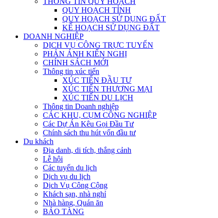
THÔNG TIN QUY HOẠCH
QUY HOẠCH TỈNH
QUY HOẠCH SỬ DỤNG ĐẤT
KẾ HOẠCH SỬ DỤNG ĐẤT
DOANH NGHIỆP
DỊCH VỤ CÔNG TRỰC TUYẾN
PHẢN ÁNH KIẾN NGHỊ
CHÍNH SÁCH MỚI
Thông tin xúc tiến
XÚC TIẾN ĐẦU TƯ
XÚC TIẾN THƯƠNG MẠI
XÚC TIẾN DU LỊCH
Thông tin Doanh nghiệp
CÁC KHU, CỤM CÔNG NGHIỆP
Các Dự Án Kêu Gọi Đầu Tư
Chính sách thu hút vốn đầu tư
Du khách
Địa danh, di tích, thắng cảnh
Lễ hội
Các tuyến du lịch
Dịch vụ du lịch
Dịch Vụ Công Cộng
Khách sạn, nhà nghỉ
Nhà hàng, Quán ăn
BẢO TÀNG