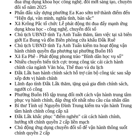
đua ứng dụng khoa học công nghệ, đổi mới sáng tạo, chuyển
đổi số năm 2025
Phấn đấu xây dựng phường Ea Kao sớm trở thành điểm đến
“Hiện đại, văn minh, nghĩa tình, bản sắc”
Xã Krông Pắc tổ chức Lễ phát động thi đua đẩy mạnh ứng
dụng khoa học - công nghệ, chuyển đổi số
Chủ tịch UBND tỉnh Tạ Anh Tuấn thăm, làm việc tại xã biên
giới Ea Bung và đồn Biên phòng cửa khẩu Đắk Ruê
Chủ tịch UBND tỉnh Tạ Anh Tuấn kiểm tra hoạt động vận
hành chính quyền địa phương tại phường Buôn Hồ
Xã Ea Phê - Phát động phong trào “Bình dân học vụ số”
Nhiều chuyển biến tích cực trong công tác cải cách hành
chính của ngành Văn hóa, Thể thao và du lịch
Đắk Lắk ban hành chính sách hỗ trợ cán bộ công tác sau sắp
xếp đơn vị hành chính
Lãnh đạo tỉnh Đắk Lắk thăm, tặng quà gia đình chính sách,
người có công
Phường Buôn Hồ tập trung đổi mới cách vận hành trung tâm
phục vụ hành chính, đáp ứng tốt nhất nhu cầu của nhân dân
Bí thư Tỉnh uỷ Nguyễn Đình Trung kiểm tra vận hành Trung
tâm hành chính công cấp xã
Đắk Lắk khắc phục "điểm nghẽn" cải cách hành chính,
hướng tới chính quyền 2 cấp liền mạch
Chủ động ứng dụng chuyển đổi số để vận hành thông suốt
chính quyền 2 cấp