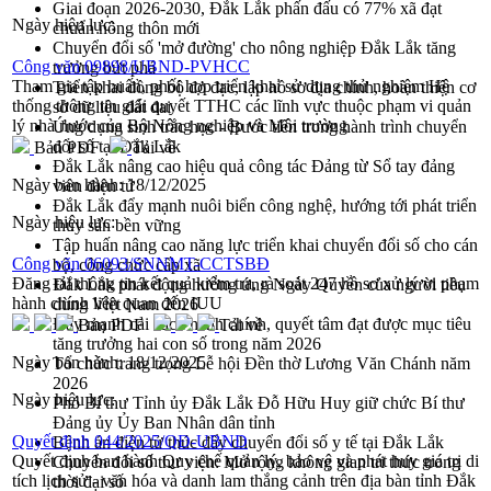
Giai đoạn 2026-2030, Đắk Lắk phấn đấu có 77% xã đạt
Ngày hiệu lực:
chuẩn nông thôn mới
Chuyển đổi số 'mở đường' cho nông nghiệp Đắk Lắk tăng
Công văn 09898/UBND-PVHCC
trưởng bứt phá
Tham gia tập huấn, phối hợp triển khai sử dụng thử nghiệm Hệ
Triển khai đồng bộ đo đạc, lập hồ sơ địa chính, hoàn thiện cơ
thống thông tin giải quyết TTHC các lĩnh vực thuộc phạm vi quản
sở dữ liệu đất đai
lý nhà nước của Bộ Nông nghiệp và Môi trường
Ứng dụng sinh trắc học - Bước tiến trong hành trình chuyển
đổi số tại Đắk Lắk
Bản PDF
Tải về
Đắk Lắk nâng cao hiệu quả công tác Đảng từ Sổ tay đảng
Ngày ban hành:
18/12/2025
viên điện tử
Đắk Lắk đẩy mạnh nuôi biển công nghệ, hướng tới phát triển
Ngày hiệu lực:
thủy sản bền vững
Tập huấn nâng cao năng lực triển khai chuyển đổi số cho cán
Công văn 06093/SNNMT-CCTSBĐ
bộ, công chức cấp xã
Đăng tải thông tin kết quả kiểm tra, rà soát 247 hồ sơ xử lý vi phạm
Đắk Lắk phát động hưởng ứng Ngày Quyền của người tiêu
hành chính liên quan đến IUU
dùng Việt Nam 2026
Đẩy mạnh cải cách hành chính, quyết tâm đạt được mục tiêu
Bản PDF
Tải về
tăng trưởng hai con số trong năm 2026
Ngày ban hành:
18/12/2025
Tổ chức trang trọng Lễ hội Đền thờ Lương Văn Chánh năm
2026
Ngày hiệu lực:
Phó Bí thư Tỉnh ủy Đắk Lắk Đỗ Hữu Huy giữ chức Bí thư
Đảng ủy Ủy Ban Nhân dân tỉnh
Quyết định 044/2025/QĐ-UBND
Bệnh án điện tử thúc đẩy chuyển đổi số y tế tại Đắk Lắk
Quyết định ban hành Quy chế quản lý, bảo vệ và phát huy giá trị di
Chuyển đổi số thư viện: Mở rộng không gian tri thức trong
tích lịch sử - văn hóa và danh lam thắng cảnh trên địa bàn tỉnh Đắk
thời đại số