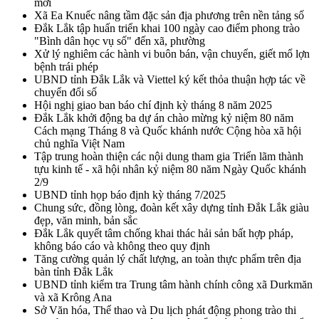
mới
Xã Ea Knuếc nâng tầm đặc sản địa phương trên nền tảng số
Đắk Lắk tập huấn triển khai 100 ngày cao điểm phong trào
"Bình dân học vụ số" đến xã, phường
Xử lý nghiêm các hành vi buôn bán, vận chuyển, giết mổ lợn
bệnh trái phép
UBND tỉnh Đắk Lắk và Viettel ký kết thỏa thuận hợp tác về
chuyển đổi số
Hội nghị giao ban báo chí định kỳ tháng 8 năm 2025
Đắk Lắk khởi động ba dự án chào mừng kỷ niệm 80 năm
Cách mạng Tháng 8 và Quốc khánh nước Cộng hòa xã hội
chủ nghĩa Việt Nam
Tập trung hoàn thiện các nội dung tham gia Triển lãm thành
tựu kinh tế - xã hội nhân kỷ niệm 80 năm Ngày Quốc khánh
2/9
UBND tỉnh họp báo định kỳ tháng 7/2025
Chung sức, đồng lòng, đoàn kết xây dựng tỉnh Đắk Lắk giàu
đẹp, văn minh, bản sắc
Đắk Lắk quyết tâm chống khai thác hải sản bất hợp pháp,
không báo cáo và không theo quy định
Tăng cường quản lý chất lượng, an toàn thực phẩm trên địa
bàn tỉnh Đắk Lắk
UBND tỉnh kiểm tra Trung tâm hành chính công xã Durkmăn
và xã Krông Ana
Sở Văn hóa, Thể thao và Du lịch phát động phong trào thi