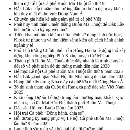
tham dự Lễ hội Cà phê Buôn Ma Thuột lần thứ 9
Đắk Lắk chấp thuận chủ trương đầu tư dự án dệt may khép
kín duy nhất ở khu vực Đông Nam Á
Chuyên gia hiến kế nâng tầm giá trị cà phê Việt
Phát huy tinh thần Chiến thắng Buôn Ma Thuột để Đắk Lắk
tiến bước vào kỷ nguyên mới
Triển khai mô hình khám chữa bệnh sử dụng sinh trắc học,
Kiosk tự phục vụ và tìm kiếm sáng kiến cải cách hành chính
ngành y tế
Phó Thủ tướng Chính phủ Trần Hồng Hà dự lễ động thổ xây
dựng khu công nghiệp Phú Xuân, huyện Cư M’Gar
Thành phố Buôn Ma Thuột thúc đẩy nhanh lộ trình chuyển
đổi số và phát triển đô thị thông minh đến năm 2030
Bế mạc Lễ hội Cà phê Buôn Ma Thuột lần thứ 9 năm 2025
Đắk Lắk giành giải Nhất Hội thi Nhà nông đua tài năm 2025
Động thổ xây dựng Nhà máy cà phê lớn nhất Đông Nam Á
36 thí sinh tham gia Cuộc thi Rang cà phê đặc sản Việt Nam
2025
Khởi công Dự án Tổ hợp trung tâm thương mại, khách sạn,
nhà ở tại số 02 Mai Hắc Đế, thành phố Buôn Ma Thuột
Đặc sắc Hội voi Buôn Đôn năm 2025
Hội trại Cà phê: “Đồng hành, chia sẻ”
Bồi dưỡng kỹ năng phục vụ Lễ hội Cà phê Buôn Ma Thuột
lần thứ 9 năm 2025
Lung linh sắc màu văn hóa tại Lễ hội đường phố