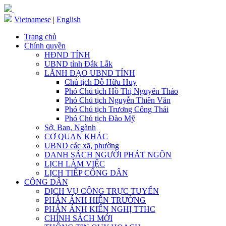
Vietnamese
|
English
Trang chủ
Chính quyền
HĐND TỈNH
UBND tỉnh Đắk Lắk
LÃNH ĐẠO UBND TỈNH
Chủ tịch Đỗ Hữu Huy
Phó Chủ tịch Hồ Thị Nguyên Thảo
Phó Chủ tịch Nguyễn Thiên Văn
Phó Chủ tịch Trương Công Thái
Phó Chủ tịch Đào Mỹ
Sở, Ban, Ngành
CƠ QUAN KHÁC
UBND các xã, phường
DANH SÁCH NGƯỜI PHÁT NGÔN
LỊCH LÀM VIỆC
LỊCH TIẾP CÔNG DÂN
CÔNG DÂN
DỊCH VỤ CÔNG TRỰC TUYẾN
PHẢN ÁNH HIỆN TRƯỜNG
PHẢN ÁNH KIẾN NGHỊ TTHC
CHÍNH SÁCH MỚI