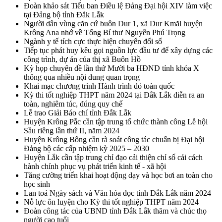
Đoàn khảo sát Tiểu ban Điều lệ Đảng Đại hội XIV làm việc
tại Đảng bộ tỉnh Đắk Lắk
Người dân vùng căn cứ buôn Dur 1, xã Dur Kmăl huyện
Krông Ana nhớ về Tổng Bí thư Nguyễn Phú Trọng
Ngành y tế tích cực thực hiện chuyển đổi số
Tiếp tục phát huy kêu gọi nguồn lực đầu tư để xây dựng các
công trình, dự án của thị xã Buôn Hồ
Kỳ họp chuyên đề lần thứ Mười ba HĐND tỉnh khóa X
thông qua nhiều nội dung quan trọng
Khai mạc chương trình Hành trình đỏ toàn quốc
Kỳ thi tốt nghiệp THPT năm 2024 tại Đắk Lắk diễn ra an
toàn, nghiêm túc, đúng quy chế
Lễ trao Giải Báo chí tỉnh Đắk Lắk
Huyện Krông Pắc cần tập trung tổ chức thành công Lễ hội
Sầu riêng lần thứ II, năm 2024
Huyện Krông Bông cần rà soát công tác chuẩn bị Đại hội
Đảng bộ các cấp nhiệm kỳ 2025 – 2030
Huyện Lắk cần tập trung chỉ đạo cải thiện chỉ số cải cách
hành chính phục vụ phát triển kinh tế - xã hội
Tăng cường triển khai hoạt động dạy và học bơi an toàn cho
học sinh
Lan toả Ngày sách và Văn hóa đọc tỉnh Đắk Lắk năm 2024
Nỗ lực ôn luyện cho Kỳ thi tốt nghiệp THPT năm 2024
Đoàn công tác của UBND tỉnh Đắk Lắk thăm và chúc thọ
người cao tuổi