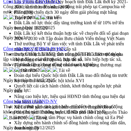
Công văn 09931/UBND-NGV
Lấy ý kiến điều chỉnh Quy hoạch tỉnh Đắk Lắk thời kỳ 2021-
Công dân của tỉnh xuất cảnh, lao động trái phép tại Campuchia về
2030, tầm nhìn đến năm 2050
nước (03 người)
Phát động chiến dịch 30 ngày đêm giải phóng mặt bằng
Tuyến đường bộ ven biển
Bản PDF
Tải về
Đắk Lắk nỗ lực thúc đẩy tăng trưởng kinh tế từ 10% trở lên
Ngày ban hành:
18/12/2025
trong Quý II/2026
Đắk Lắk ký kết thỏa thuận hợp tác về chuyển đổi số giai đoạn
Ngày hiệu lực:
2026 – 2030 với Tập đoàn Bưu chính Viễn thông Việt Nam
Thứ trưởng Bộ Y tế làm việc với tỉnh Đắk Lắk về phát triển
Công văn 09927/UBND-PVHCC
nhân lực y tế cho trạm y tế cấp xã
Tham mưu Chủ tịch UBND tỉnh công bố TTHC lĩnh vực thành
Du lịch Đắk Lắk nâng tầm trải nghiệm du khách thông qua
lập và hoạt động của tổ hợp tác, hợp tác xã, liên hiệp hợp tác xã,
Hệ thống cơ sở dữ liệu và Bản đồ số
lĩnh vực thành lập và hoạt động của doanh nghiệp
Tập huấn ứng dụng trí tuệ nhân tạo (AI) trong thương mại
điện tử năm 2026
Bản PDF
Tải về
Đoàn đại biểu Quốc hội tỉnh Đắk Lắk trao đổi thông tin trước
Ngày ban hành:
18/12/2025
Kỳ họp thứ nhất, Quốc hội khóa XVI
Quyết liệt cải cách hành chính, khơi thông nguồn lực phát
Ngày hiệu lực:
triển
Nâng cao hiệu lực, hiệu quả HĐND tỉnh thông qua hiện đại
Công văn 09911/UBND-NV
hóa hành chính
Thực hiện chính sách tinh giản biên chế đối với người hoạt động
Xã Ea Phê gắn cải cách hành chính với chuyển đổi số
không chuyên trách ở thôn, buôn, tổ dân phố (khu phố)
Phó Chủ tịch Thường trực UBND tỉnh Hồ Thị Nguyên Thảo
làm việc tại Trung tâm Phục vụ hành chính công xã Ea Phê
Bản PDF
Tải về
Xây dựng nền hành chính số đồng hành cùng nông dân dân,
Ngày ban hành:
18/12/2025
doanh nghiệp