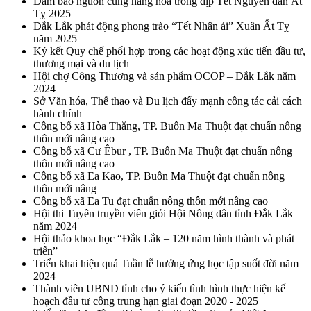
Đảm bảo nguồn cung hàng hóa trong dịp Tết Nguyên đán Ất
Tỵ 2025
Đắk Lắk phát động phong trào “Tết Nhân ái” Xuân Ất Tỵ
năm 2025
Ký kết Quy chế phối hợp trong các hoạt động xúc tiến đầu tư,
thương mại và du lịch
Hội chợ Công Thương và sản phẩm OCOP – Đắk Lắk năm
2024
Sở Văn hóa, Thể thao và Du lịch đẩy mạnh công tác cải cách
hành chính
Công bố xã Hòa Thắng, TP. Buôn Ma Thuột đạt chuẩn nông
thôn mới nâng cao
Công bố xã Cư Êbur , TP. Buôn Ma Thuột đạt chuẩn nông
thôn mới nâng cao
Công bố xã Ea Kao, TP. Buôn Ma Thuột đạt chuẩn nông
thôn mới nâng
Công bố xã Ea Tu đạt chuẩn nông thôn mới nâng cao
Hội thi Tuyên truyền viên giỏi Hội Nông dân tỉnh Đắk Lắk
năm 2024
Hội thảo khoa học “Đắk Lắk – 120 năm hình thành và phát
triển”
Triển khai hiệu quả Tuần lễ hưởng ứng học tập suốt đời năm
2024
Thành viên UBND tỉnh cho ý kiến tình hình thực hiện kế
hoạch đầu tư công trung hạn giai đoạn 2020 - 2025