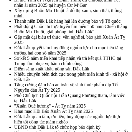
nhân ái năm 2025 tại huyện Cư M’Gar
Xây dựng Buôn Ma Thuột là đô thị xanh, sinh thái, thông
minh
Thanh niên Đắk Lắk hăng hái lên đường bảo vệ Tổ quốc
Phát động Cuộc thi trực tuyến tìm hiểu “50 năm Chiến thắng
Buôn Ma Thuột, giải phóng tỉnh Đắk Lắk”
Gặp mặt đại biểu trí thức, văn nghệ sĩ, báo giới Xuân Ất Tỵ
2025
Đắk Lắk quyết tâm huy động nguồn lực cho mục tiêu tăng
trưởng hai con số năm 2025
Sơ kết 5 năm triển khai tiếp nhận và trả kết quả TTHC tại
Trung tâm phục vụ hành chính công
Điểm sáng xuất khẩu nông sản Đắk Lắk
Nhiều chuyển biến tích cực trong phát triển kinh tế - xã hội ở
Đắk Lắk
Tăng cường đảm bảo an toàn vệ sinh thực phẩm dịp Tết
Nguyên đán Ất Tỵ 2025
Phó Chủ tịch Quốc hội Trần Quang Phương thăm, làm việc
tại Đắk Lắk
"Xuân Quê hương" - Ất Tỵ năm 2025
Khai mạc Hội Báo Xuân Ất Tỵ năm 2025
Đắk Lắk quan tâm, ưu tiên, huy động các nguồn lực thực
hiện tốt công tác giảm nghèo
UBND tỉnh Đắk Lắk tổ chức họp báo định kỳ