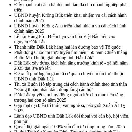
Đẩy mạnh cải cách hành chính tạo đà cho doanh nghiệp phát
triển
UBND huyện Krông Búk triển khai nhiệm vụ cải cách hành
chính năm 2025
UBND huyện Krông Ana triển khai nhiệm vụ cải cách hành
chính năm 2025
Lễ hội Hảng Pồ - Điểm hẹn văn hóa Việt Bắc trên cao
nguyên Đắk Lắk
Thanh niên Đắk Lắk hăng hái lên đường bảo vệ Tổ quốc
Phát động Cuộc thi trực tuyến tìm hiểu “50 năm Chiến thắng
Buôn Ma Thuột, giải phóng tỉnh Đắk Lắk”
Đắk Lắk xây dựng kịch bản tăng trưởng kinh tế - xã hội năm
2025 đạt 8% trở lên
Đề xuất phương án giảm 6 cơ quan chuyên môn trực thuộc
UBND tỉnh Đắk Lắk
Thị xã Buôn Hồ tập trung cải cách hành chính theo tinh thần
"Đồng thuận nhân dân, đồng lòng cán bộ"
Đắk Lắk quyết tâm huy động nguồn lực cho mục tiêu tăng
trưởng hai con số năm 2025
Gặp mặt đại biểu trí thức, văn nghệ sĩ, báo giới Xuân Ất Tỵ
2025
Lãnh đạo UBND tỉnh Đắk Lắk đối thoại với cán bộ, hội viên,
phụ nữ
Quyết liệt giải ngân 100% vốn đầu tư công trong năm 2025
Bí thư Tỉnh ủy Nguyễn Đình Trung dự chương trình Tết