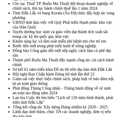
Chi cục Thuế TP. Buôn Ma Thuột đối thoại doanh nghiệp về
chính sách, thủ tục hành chính thuế lần 1 năm 2024
Tỉnh Đắk Lắk và bang Kerala (Ấn Độ) thúc đẩy hợp tác song
phương
UBND tỉnh làm việc với Quỹ Phát triển Hạnh phúc khu vực
của Hàn Quốc
Tuyên dương học sinh và giáo viên đạt thành tích xuất sắc
trong các kỳ thi quốc gia, khu vực
Khám sàng lọc và tầm soát miễn phí bệnh tim cho trẻ em
Bước tiến mới trong phát triển kinh tế nông nghiệp
Đồng bào Công giáo đổi mới nếp nghĩ, cách làm cà phê đặc
sản
Thành phố Buôn Ma Thuột đẩy mạnh công tác cải cách hành
chính
Sơ kết 02 năm triển khai Đề án 06 trên địa bàn tỉnh Đắk Lắk
Hội nghị Ban Chấp hành Đảng bộ tỉnh lần thứ 22
Giám sát việc thực hiện chính sách, pháp luật về bảo đảm trật
tự an toàn giao thông
Phát động Tháng Công nhân - Tháng hành động về vệ sinh
an toàn lao động năm 2024
Lan tỏa Cuộc thi tìm hiểu "Lịch sử 120 năm hình thành, phát
triển tỉnh Đắk Lắk"
Tổng kết công tác Xây dựng Đảng nhiệm kỳ 2020 - 2025
Lãnh đạo tỉnh thăm, chúc Tết các doanh nghiệp, đơn vị trên
địa bàn tỉnh