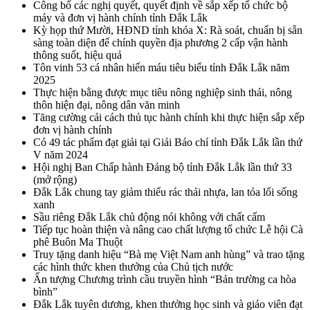
Công bố các nghị quyết, quyết định về sắp xếp tổ chức bộ
máy và đơn vị hành chính tỉnh Đắk Lắk
Kỳ họp thứ Mười, HĐND tỉnh khóa X: Rà soát, chuẩn bị sẵn
sàng toàn diện để chính quyền địa phương 2 cấp vận hành
thông suốt, hiệu quả
Tôn vinh 53 cá nhân hiến máu tiêu biểu tỉnh Đắk Lắk năm
2025
Thực hiện bằng được mục tiêu nông nghiệp sinh thái, nông
thôn hiện đại, nông dân văn minh
Tăng cường cải cách thủ tục hành chính khi thực hiện sắp xếp
đơn vị hành chính
Có 49 tác phẩm đạt giải tại Giải Báo chí tỉnh Đắk Lắk lần thứ
V năm 2024
Hội nghị Ban Chấp hành Đảng bộ tỉnh Đắk Lắk lần thứ 33
(mở rộng)
Đắk Lắk chung tay giảm thiểu rác thải nhựa, lan tỏa lối sống
xanh
Sầu riêng Đắk Lắk chủ động nói không với chất cấm
Tiếp tục hoàn thiện và nâng cao chất lượng tổ chức Lễ hội Cà
phê Buôn Ma Thuột
Truy tặng danh hiệu “Bà mẹ Việt Nam anh hùng” và trao tặng
các hình thức khen thưởng của Chủ tịch nước
Ấn tượng Chương trình cầu truyền hình “Bản trường ca hòa
bình”
Đắk Lắk tuyên dương, khen thưởng học sinh và giáo viên đạt