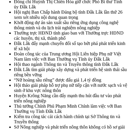
Đồng chí Huỳnh Thị Chiến Hòa giữ chức Phó Bí thư Tỉnh
ủy Đắk Lắk
Hội nghị Ban Chấp hành Đảng bộ tỉnh Đắk Lắk lần thứ 26
xem xét nhiều nội dung quan trọng
Khởi động dự án sản xuất sầu riêng ứng dụng công nghệ
thông minh và du lịch trải nghiệm nông nghiệp
Thường trực HĐND tỉnh giao ban với Thường trực HĐND
các huyện, thị xã, thành phố
Đắk Lắk đẩy mạnh chuyển đổi số tạo bứt phá phát triển kinh
tế xã hội
Đoàn công tác của Trung ương Hội Liên hiệp Phụ nữ Việt
Nam làm việc với Ban Thường vụ Tỉnh ủy Đắk Lắk
Hội thao ngành Thông tin và Truyền thông tỉnh Đắk Lắk
Đắk Lắk tìm giải pháp xây dựng và phát triển hệ sinh thái sầu
riêng bền vững
“Nữ hoàng sầu riêng” được đấu giá 1,4 tỷ đồng
Hội thảo giải pháp hỗ trợ phụ nữ tiếp cận với nước sạch và vệ
sinh ở khu vực nông thôn
Huyện Krông Năng cần đẩy mạnh thu hút đầu tư vào phát
triển nông nghiệp
Thủ tướng Chính Phủ Phạm Minh Chính làm việc với Ban
Thường vụ Tỉnh Đắk Lắk
Kiểm tra công tác cải cách hành chính tại Sở Thông tin và
Truyền thông
Sở Nông nghiệp và phát triển nông thôn không có hồ sơ giải