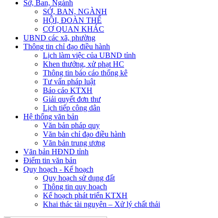
Sở, Ban, Ngành
SỞ, BAN, NGÀNH
HỘI, ĐOÀN THỂ
CƠ QUAN KHÁC
UBND các xã, phường
Thông tin chỉ đạo điều hành
Lịch làm việc của UBND tỉnh
Khen thưởng, xử phạt HC
Thông tin báo cáo thống kê
Tư vấn pháp luật
Báo cáo KTXH
Giải quyết đơn thư
Lịch tiếp công dân
Hệ thống văn bản
Văn bản pháp quy
Văn bản chỉ đạo điều hành
Văn bản trung ương
Văn bản HĐND tỉnh
Điểm tin văn bản
Quy hoạch - Kế hoạch
Quy hoạch sử dụng đất
Thông tin quy hoạch
Kế hoạch phát triển KTXH
Khai thác tài nguyên – Xử lý chất thải