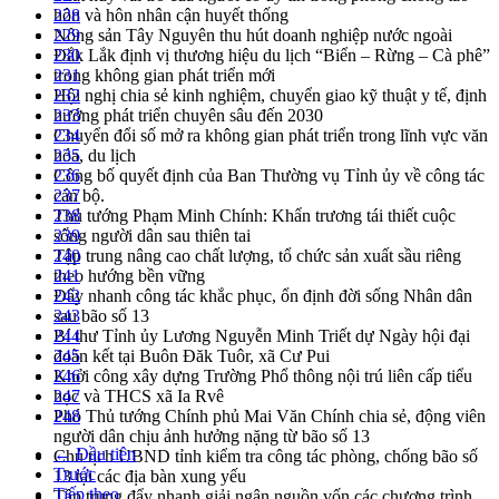
hôn và hôn nhân cận huyết thống
228
Nông sản Tây Nguyên thu hút doanh nghiệp nước ngoài
229
Đắk Lắk định vị thương hiệu du lịch “Biển – Rừng – Cà phê”
230
trong không gian phát triển mới
231
Hội nghị chia sẻ kinh nghiệm, chuyển giao kỹ thuật y tế, định
232
hướng phát triển chuyên sâu đến 2030
233
Chuyển đổi số mở ra không gian phát triển trong lĩnh vực văn
234
hóa, du lịch
235
Công bố quyết định của Ban Thường vụ Tỉnh ủy về công tác
236
cán bộ.
237
Thủ tướng Phạm Minh Chính: Khẩn trương tái thiết cuộc
238
sống người dân sau thiên tai
239
Tập trung nâng cao chất lượng, tổ chức sản xuất sầu riêng
240
theo hướng bền vững
241
Đẩy nhanh công tác khắc phục, ổn định đời sống Nhân dân
242
sau bão số 13
243
Bí thư Tỉnh ủy Lương Nguyễn Minh Triết dự Ngày hội đại
244
đoàn kết tại Buôn Đăk Tuôr, xã Cư Pui
245
Khởi công xây dựng Trường Phổ thông nội trú liên cấp tiểu
246
học và THCS xã Ia Rvê
247
Phó Thủ tướng Chính phủ Mai Văn Chính chia sẻ, động viên
248
người dân chịu ảnh hưởng nặng từ bão số 13
← Đầu tiên
Chủ tịch UBND tỉnh kiểm tra công tác phòng, chống bão số
Trước
13 tại các địa bàn xung yếu
Tiếp theo
Tập trung đẩy nhanh giải ngân nguồn vốn các chương trình