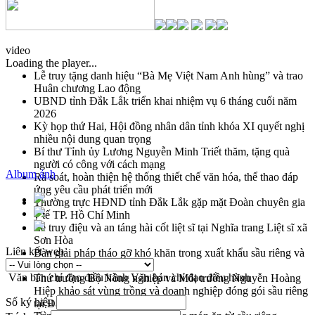
video
Loading the player...
Lễ truy tặng danh hiệu “Bà Mẹ Việt Nam Anh hùng” và trao
Huân chương Lao động
UBND tỉnh Đắk Lắk triển khai nhiệm vụ 6 tháng cuối năm
2026
Kỳ họp thứ Hai, Hội đồng nhân dân tỉnh khóa XI quyết nghị
nhiều nội dung quan trọng
Bí thư Tỉnh ủy Lương Nguyễn Minh Triết thăm, tặng quà
người có công với cách mạng
Album ảnh
Rà soát, hoàn thiện hệ thống thiết chế văn hóa, thể thao đáp
ứng yêu cầu phát triển mới
Thường trực HĐND tỉnh Đắk Lắk gặp mặt Đoàn chuyên gia
y tế TP. Hồ Chí Minh
Lễ truy điệu và an táng hài cốt liệt sĩ tại Nghĩa trang Liệt sĩ xã
Sơn Hòa
Liên kết web
Bàn giải pháp tháo gỡ khó khăn trong xuất khẩu sầu riêng và
triển khai quy định EUDR
Văn bản chỉ đạo điều hành
Văn bản chỉ đạo điều hành
Thứ trưởng Bộ Nông nghiệp và Môi trường Nguyễn Hoàng
Hiệp khảo sát vùng trồng và doanh nghiệp đóng gói sầu riêng
Số ký hiệu
tại Đắk Lắk