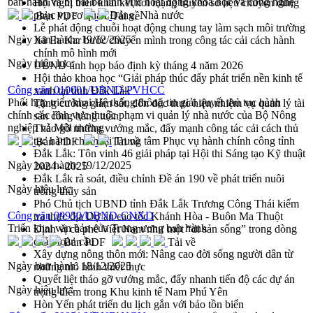
ban hành và bị bãi bỏ lĩnh vực hoạt động khoa học và công nghệ
Hội nghị triển khai kết nối mạng truyền số liệu chuyên dùng
phục vụ cơ quan Đảng, Nhà nước
Bản PDF
Tải về
Lễ phát động chuỗi hoạt động chung tay làm sạch môi trường
Ngày ban hành:
19/12/2025
Xã Ea Kar bước chuyển mình trong công tác cải cách hành
chính mô hình mới
Ngày hiệu lực:
UBND tỉnh họp báo định kỳ tháng 4 năm 2026
Hội thảo khoa học “Giải pháp thúc đẩy phát triển nền kinh tế
Công văn 010001/UBND-PVHCC
xanh tại tỉnh Đắk Lắk”
Phối hợp triển khai Hệ thống thông tin giải quyết thủ tục hành
Tăng cường giám sát, đôn đốc thực hiện nhiệm vụ quản lý tài
chính các lĩnh vực thuộc phạm vi quản lý nhà nước của Bộ Nông
sản công hàng tuần
nghiệp và Môi trường
Tháo gỡ những vướng mắc, đẩy mạnh công tác cải cách thủ
tục hành chính tại Trung tâm Phục vụ hành chính công tỉnh
Bản PDF
Tải về
Đắk Lắk: Tôn vinh 46 giải pháp tại Hội thi Sáng tạo Kỹ thuật
Ngày ban hành:
19/12/2025
2024 - 2025
Đắk Lắk rà soát, điều chỉnh Đề án 190 về phát triển nuôi
Ngày hiệu lực:
trồng thủy sản
Phó Chủ tịch UBND tỉnh Đắk Lắk Trương Công Thái kiểm
Công văn 09950/UBND-CNXD
tra thực địa Dự án cao tốc Khánh Hòa - Buôn Ma Thuột
Triển khai văn bản của Trung ương ban hành
Định vị cà phê Việt Nam như một “di sản sống” trong dòng
chảy toàn cầu
Bản PDF
Tải về
Xây dựng nông thôn mới: Nâng cao đời sống người dân từ
Ngày ban hành:
18/12/2025
những mô hình thiết thực
Quyết liệt tháo gỡ vướng mắc, đẩy nhanh tiến độ các dự án
Ngày hiệu lực:
trọng điểm trong Khu kinh tế Nam Phú Yên
Hòn Yến phát triển du lịch gắn với bảo tồn biển