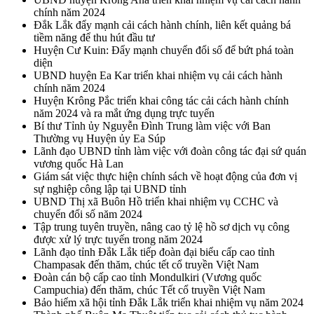
chính năm 2024
Đắk Lắk đẩy mạnh cải cách hành chính, liên kết quảng bá
tiềm năng để thu hút đầu tư
Huyện Cư Kuin: Đẩy mạnh chuyển đổi số để bứt phá toàn
diện
UBND huyện Ea Kar triển khai nhiệm vụ cải cách hành
chính năm 2024
Huyện Krông Pắc triển khai công tác cải cách hành chính
năm 2024 và ra mắt ứng dụng trực tuyến
Bí thư Tỉnh ủy Nguyễn Đình Trung làm việc với Ban
Thường vụ Huyện ủy Ea Súp
Lãnh đạo UBND tỉnh làm việc với đoàn công tác đại sứ quán
vương quốc Hà Lan
Giám sát việc thực hiện chính sách về hoạt động của đơn vị
sự nghiệp công lập tại UBND tỉnh
UBND Thị xã Buôn Hồ triển khai nhiệm vụ CCHC và
chuyển đổi số năm 2024
Tập trung tuyên truyền, nâng cao tỷ lệ hồ sơ dịch vụ công
được xử lý trực tuyến trong năm 2024
Lãnh đạo tỉnh Đắk Lắk tiếp đoàn đại biểu cấp cao tỉnh
Champasak đến thăm, chúc tết cổ truyền Việt Nam
Đoàn cán bộ cấp cao tỉnh Mondulkiri (Vương quốc
Campuchia) đến thăm, chúc Tết cổ truyền Việt Nam
Bảo hiểm xã hội tỉnh Đắk Lắk triển khai nhiệm vụ năm 2024