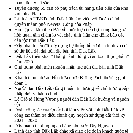
thành tích xuất sắc
Tuyên dương 55 cán bộ phụ trách tài năng, tiêu biểu của khu
vực phía Nam
Lãnh đạo UBND tỉnh Đắk Lắk làm việc với Đoàn chính
quyền thành phố Nevers, Cộng hòa Pháp
Học tập và làm theo Bác về thực hiện tiến bộ, công bằng xã
hội; quan tâm chăm lo vật chất, tinh thần cho đồng bào các
dân tộc tỉnh Đắk Lắk
Đẩy nhanh tiến độ xây dựng hệ thống hồ sơ địa chính và cơ
sở dữ liệu đất đai trên địa bàn tỉnh Đắk Lắk
Đắk Lắk triển khai “Tháng hành động vì an toàn thực phẩm”
năm 2025
Chú trọng phát triển nguồn nhân lực trên địa bàn tỉnh Đắk
Lắk
Khánh thành dự án Hồ chứa nước Krông Pách thượng giai
đoạn 1
Người dân Đắk Lắk đồng thuận, tin tưởng về chủ trương sáp
nhập đơn vị hành chính
Lễ Giỗ tổ Hùng Vương người dân Đắk Lắk hướng về nguồn
cội
Đoàn công tác của Quốc hội làm việc với tỉnh Đắk Lắk về
công tác thẩm tra điều chỉnh quy hoạch sử dụng đất thời kỳ
2021 - 2030
Đẩy mạnh tín dụng ngân hàng khu vực Tây Nguyên
Lãnh đạo tỉnh Đắk Lắk chào xã giao các đoàn khách quốc tế