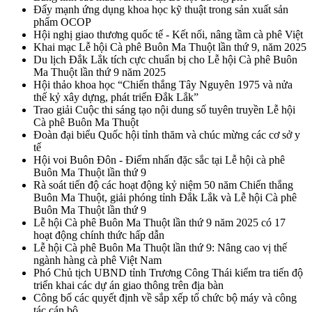
Đẩy mạnh ứng dụng khoa học kỹ thuật trong sản xuất sản
phẩm OCOP
Hội nghị giao thương quốc tế - Kết nối, nâng tầm cà phê Việt
Khai mạc Lễ hội Cà phê Buôn Ma Thuột lần thứ 9, năm 2025
Du lịch Đắk Lắk tích cực chuẩn bị cho Lễ hội Cà phê Buôn
Ma Thuột lần thứ 9 năm 2025
Hội thảo khoa học “Chiến thắng Tây Nguyên 1975 và nửa
thế kỷ xây dựng, phát triển Đắk Lắk”
Trao giải Cuộc thi sáng tạo nội dung số tuyên truyền Lễ hội
Cà phê Buôn Ma Thuột
Đoàn đại biểu Quốc hội tỉnh thăm và chúc mừng các cơ sở y
tế
Hội voi Buôn Đôn - Điểm nhấn đặc sắc tại Lễ hội cà phê
Buôn Ma Thuột lần thứ 9
Rà soát tiến độ các hoạt động kỷ niệm 50 năm Chiến thắng
Buôn Ma Thuột, giải phóng tỉnh Đắk Lắk và Lễ hội Cà phê
Buôn Ma Thuột lần thứ 9
Lễ hội Cà phê Buôn Ma Thuột lần thứ 9 năm 2025 có 17
hoạt động chính thức hấp dẫn
Lễ hội Cà phê Buôn Ma Thuột lần thứ 9: Nâng cao vị thế
ngành hàng cà phê Việt Nam
Phó Chủ tịch UBND tỉnh Trương Công Thái kiểm tra tiến độ
triển khai các dự án giao thông trên địa bàn
Công bố các quyết định về sắp xếp tổ chức bộ máy và công
tác cán bộ