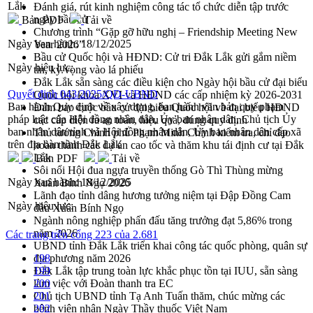
Lắk
Đánh giá, rút kinh nghiệm công tác tổ chức diễn tập trước
ngày bầu cử
Bản PDF
Tải về
Chương trình “Gặp gỡ hữu nghị – Friendship Meeting New
Ngày ban hành:
18/12/2025
Year 2026”
Bầu cử Quốc hội và HĐND: Cử tri Đắk Lắk gửi gắm niềm
Ngày hiệu lực:
tin, kỳ vọng vào lá phiếu
Đắk Lắk sẵn sàng các điều kiện cho Ngày hội bầu cử đại biểu
Quyết định 043/2025/QĐ-UBND
Quốc hội khóa XVI và HĐND các cấp nhiệm kỳ 2026-2031
Ban hành Quy định về xây dựng, ban hành văn bản quy phạm
Đảm bảo cuộc bầu cử đại biểu Quốc hội và đại biểu HĐND
pháp luật của Hội đồng nhân dân, Ủy ban nhân dân, Chủ tịch Ủy
các cấp diễn ra an toàn, hiệu quả, đúng quy định
ban nhân dân tỉnh và Hội đồng nhân dân, Ủy ban nhân dân cấp xã
Thủ tướng Chính phủ Phạm Minh Chính kiểm tra, chỉ đạo
trên địa bàn tỉnh Đắk Lắk
hoàn thành các dự án cao tốc và thăm khu tái định cư tại Đắk
Lắk
Bản PDF
Tải về
Sôi nổi Hội đua ngựa truyền thống Gò Thì Thùng mừng
Ngày ban hành:
18/12/2025
Xuân Bính Ngọ 2026
Lãnh đạo tỉnh dâng hương tưởng niệm tại Đập Đồng Cam
Ngày hiệu lực:
đầu Xuân Bính Ngọ
Ngành nông nghiệp phấn đấu tăng trưởng đạt 5,86% trong
năm 2026
Các trang trên cổng 223 của 2.681
UBND tỉnh Đắk Lắk triển khai công tác quốc phòng, quân sự
địa phương năm 2026
198
Đắk Lắk tập trung toàn lực khắc phục tồn tại IUU, sẵn sàng
199
làm việc với Đoàn thanh tra EC
200
Chủ tịch UBND tỉnh Tạ Anh Tuấn thăm, chúc mừng các
201
bệnh viện nhân Ngày Thầy thuốc Việt Nam
202