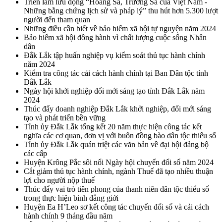
Triển lãm lưu động “Hoàng Sa, Trường Sa của Việt Nam -
Những bằng chứng lịch sử và pháp lý” thu hút hơn 5.300 lượt
người đến tham quan
Những điều cần biết về bảo hiểm xã hội tự nguyện năm 2024
Bảo hiểm xã hội đồng hành vì chất lượng cuộc sống Nhân
dân
Đắk Lắk tập huấn nghiệp vụ kiểm soát thủ tục hành chính
năm 2024
Kiểm tra công tác cải cách hành chính tại Ban Dân tộc tỉnh
Đắk Lắk
Ngày hội khởi nghiệp đổi mới sáng tạo tỉnh Đắk Lắk năm
2024
Thúc đẩy doanh nghiệp Đắk Lắk khởi nghiệp, đổi mới sáng
tạo và phát triển bền vững
Tỉnh ủy Đắk Lắk tổng kết 20 năm thực hiện công tác kết
nghĩa các cơ quan, đơn vị với buôn đồng bào dân tộc thiểu số
Tỉnh ủy Đắk Lắk quán triệt các văn bản về đại hội đảng bộ
các cấp
Huyện Krông Pắc sôi nổi Ngày hội chuyển đổi số năm 2024
Cắt giảm thủ tục hành chính, ngành Thuế đã tạo nhiều thuận
lợi cho người nộp thuế
Thúc đẩy vai trò tiên phong của thanh niên dân tộc thiểu số
trong thực hiện bình đẳng giới
Huyện Ea H’Leo sơ kết công tác chuyển đổi số và cải cách
hành chính 9 tháng đầu năm