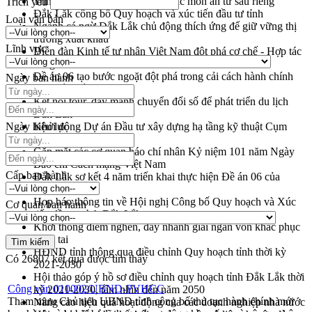
Trình diễn nghệ thuật chế biến các món ăn từ sầu riêng
Trích yếu
Đắk Lắk công bố Quy hoạch và xúc tiến đầu tư tỉnh
Loại văn bản
Ngành cá ngừ Đắk Lắk chủ động thích ứng để giữ vững thị
trường xuất khẩu
Lĩnh vực
Diễn đàn Kinh tế tư nhân Việt Nam đột phá cơ chế - Hợp tác
công tư
Đề án 06 tạo bước ngoặt đột phá trong cải cách hành chính
Ngày ban hành
tỉnh Đắk Lắk
Kết nối tour, đẩy mạnh chuyển đổi số để phát triển du lịch
Đắk Lắk
Ngày hiệu lực
Khởi động Dự án Đầu tư xây dựng hạ tầng kỹ thuật Cụm
công nghiệp Tân Tiến
Gặp mặt các cơ quan báo chí nhân Kỷ niệm 101 năm Ngày
Báo chí Cách mạng Việt Nam
Cấp ban hành
Đắk Lắk sơ kết 4 năm triển khai thực hiện Đề án 06 của
Chính phủ
Họp báo thông tin về Hội nghị Công bố Quy hoạch và Xúc
Cơ quan ban hành
tiến đầu tư tỉnh Đắk Lắk
Khơi thông điểm nghẽn, đẩy nhanh giải ngân vốn khắc phục
thiên tai
HĐND tỉnh thông qua điều chỉnh Quy hoạch tỉnh thời kỳ
Có
26807
kết quả được tìm thấy
2021-2030
Hội thảo góp ý hồ sơ điều chỉnh quy hoạch tỉnh Đắk Lắk thời
Công văn 010002/UBND-PVHCC
kỳ 2021-2030, tầm nhìn đến năm 2050
Tham mưu Chủ tịch UBND tỉnh công bố thủ tục hành chính mới
Nâng cao hiệu quả hoạt động của các doanh nghiệp nhà nước