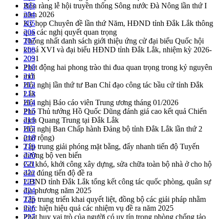
Rộn ràng lễ hội truyền thống Sông nước Đà Nông lần thứ I
203
năm 2026
204
Kỳ họp Chuyên đề lần thứ Năm, HĐND tỉnh Đắk Lắk thông
205
qua các nghị quyết quan trọng
206
Thống nhất danh sách giới thiệu ứng cử đại biểu Quốc hội
207
khoá XVI và đại biểu HĐND tỉnh Đắk Lắk, nhiệm kỳ 2026-
208
2031
209
Phát động hai phong trào thi đua quan trọng trong kỷ nguyên
210
mới
211
Hội nghị lần thứ tư Ban Chỉ đạo công tác bầu cử tỉnh Đắk
212
Lắk
213
Hội nghị Báo cáo viên Trung ương tháng 01/2026
214
Phó Thủ tướng Hồ Quốc Dũng đánh giá cao kết quả Chiến
215
dịch Quang Trung tại Đắk Lắk
216
Hội nghị Ban Chấp hành Đảng bộ tỉnh Đắk Lắk lần thứ 2
217
(mở rộng)
218
Tập trung giải phóng mặt bằng, đẩy nhanh tiến độ Tuyến
219
đường bộ ven biển
220
Gỡ khó, khởi công xây dựng, sửa chữa toàn bộ nhà ở cho hộ
221
dân đúng tiến độ đề ra
222
UBND tỉnh Đắk Lắk tổng kết công tác quốc phòng, quân sự
223
địa phương năm 2025
224
Tập trung triển khai quyết liệt, đồng bộ các giải pháp nhằm
225
thực hiện hiệu quả các nhiệm vụ đề ra năm 2025
226
Phát huy vai trò của người có uy tín trong phòng chống tảo
227