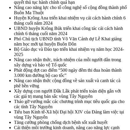
quyết thủ tục hành chính quá hạn
Nâng cao năng lực cho tổ công nghệ số cộng đồng thành phố
Buôn Ma Thuột
Huyện Krông Ana triển khai nhiệm vụ cải cách hành chính 6
tháng cuối năm 2024
UBND huyện Krông Búk triển khai công tác cải cách hành
chính 6 tháng cuối năm 2024
Phó Chủ tịch UBND tỉnh Võ Văn Cảnh dự Lễ Khai giảng
năm học mới tại huyện Buôn Đôn
Bộ Giáo dục và Đào tạo triển khai nhiệm vụ năm học 2024-
2025
Nâng cao nhận thức, trách nhiệm của mỗi người dân trong
xây dựng và bảo vệ Tổ quốc
Phát động đợt cao điểm “500 ngày đêm thi đua hoàn thành
3.000 km đường bộ cao tốc”
Nâng cao nhận thức cộng đồng về sản xuất và canh tác cà
phê bền vững
Xây dựng con người Đắk Lắk phát triển toàn diện gắn với
các giá trị mang bản sắc vùng Tây Nguyên
Tháo gỡ vướng mắc các chương trình mục tiêu quốc gia cho
các tỉnh Tây Nguyên
Tiểu ban Kinh tế-Xã hội Đại hội XIV của Đảng làm việc tại
vùng Tây Nguyên
Tăng cường phòng chống dịch bệnh sốt xuất huyết
Cải thiện môi trường kinh doanh, nâng cao năng lực cạnh