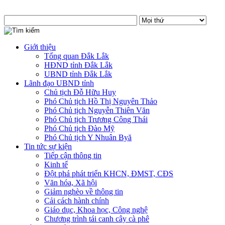
Giới thiệu
Tổng quan Đắk Lắk
HĐND tỉnh Đắk Lắk
UBND tỉnh Đắk Lắk
Lãnh đạo UBND tỉnh
Chủ tịch Đỗ Hữu Huy
Phó Chủ tịch Hồ Thị Nguyên Thảo
Phó Chủ tịch Nguyễn Thiên Văn
Phó Chủ tịch Trương Công Thái
Phó Chủ tịch Đào Mỹ
Phó Chủ tịch Y Nhuân Byă
Tin tức sự kiện
Tiếp cận thông tin
Kinh tế
Đột phá phát triển KHCN, ĐMST, CĐS
Văn hóa, Xã hội
Giảm nghèo về thông tin
Cải cách hành chính
Giáo dục, Khoa học, Công nghệ
Chương trình tái canh cây cà phê