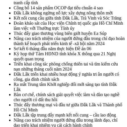
tranh cấp tỉnh
Công bố 14 sản phẩm OCOP đạt tiêu chuẩn 4 sao
Đắk Lắk không ngừng nỗ lực xây dựng nông thôn mới
Kết nối cung cầu giữa tỉnh Đắk Lắk, Trà Vinh và Sóc Trăng
Đoàn khảo sát của Học viện Chính trị quốc gia Hồ Chí Minh
làm việc với Thường trực Tỉnh ủy
Thúc đẩy giao thương vùng biên giới huyện Ea Súp
Nâng cao trách nhiệm của người đứng đầu trong chỉ đạo hoàn
thành kế hoạch phát triển kinh tế -xã hội năm 2024
Sơ kết 6 tháng đầu năm thực hiện Đề án 06
Kỳ họp thứ Tám HĐND tỉnh khóa X thông qua 21 Nghị
quyết quan trọng
Triển khai công tác phòng chống thiên tai và tìm kiếm cứu
nạn những tháng cuối năm 2024
Đắk Lắk triển khai nhiều hoạt động ý nghĩa tri ân người có
công, gia đình chính sách
Ra mắt Trung tâm Khởi nghiệp đổi mới sáng tạo tỉnh Đắk
Lắk
Bàn cơ chế, chính sách giải quyết việc làm và đào tạo nghề
cho người có đất thu hồi
Thúc đẩy thương mại và đầu tư giữa Đắk Lắk và Thành phố
Hồ Chí Minh
Đắk Lắk tập trung đẩy mạnh kết nối cung – cầu lao động
Nâng cao trách nhiệm người đứng đầu trong lãnh đạo, chỉ
đạo triển khai nhiệm vụ cải cách hành chính