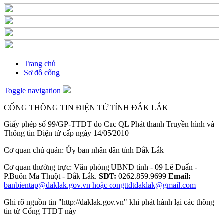
Trang chủ
Sơ đồ cổng
Toggle navigation
CỔNG THÔNG TIN ĐIỆN TỬ TỈNH ĐẮK LẮK
Giấy phép số 99/GP-TTĐT do Cục QL Phát thanh Truyền hình và
Thông tin Điện tử cấp ngày 14/05/2010
Cơ quan chủ quản: Ủy ban nhân dân tỉnh Đắk Lắk
Cơ quan thường trực: Văn phòng UBND tỉnh - 09 Lê Duẩn -
P.Buôn Ma Thuột - Đắk Lắk.
SĐT:
0262.859.9699
Email:
banbientap@daklak.gov.vn hoặc congttdtdaklak@gmail.com
Ghi rõ nguồn tin "http://daklak.gov.vn" khi phát hành lại các thông
tin từ Cổng TTĐT này