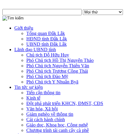
Giới thiệu
Tổng quan Đắk Lắk
HĐND tỉnh Đắk Lắk
UBND tỉnh Đắk Lắk
Lãnh đạo UBND tỉnh
Chủ tịch Đỗ Hữu Huy
Phó Chủ tịch Hồ Thị Nguyên Thảo
Phó Chủ tịch Nguyễn Thiên Văn
Phó Chủ tịch Trương Công Thái
Phó Chủ tịch Đào Mỹ
Phó Chủ tịch Y Nhuân Byă
Tin tức sự kiện
Tiếp cận thông tin
Kinh tế
Đột phá phát triển KHCN, ĐMST, CĐS
Văn hóa, Xã hội
Giảm nghèo về thông tin
Cải cách hành chính
Giáo dục, Khoa học, Công nghệ
Chương trình tái canh cây cà phê