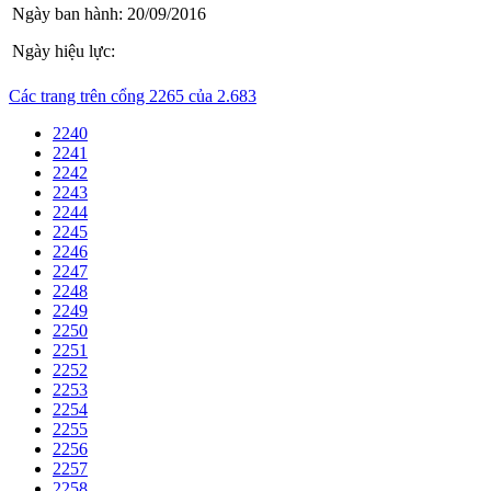
Ngày ban hành:
20/09/2016
Ngày hiệu lực:
Các trang trên cổng 2265 của 2.683
2240
2241
2242
2243
2244
2245
2246
2247
2248
2249
2250
2251
2252
2253
2254
2255
2256
2257
2258