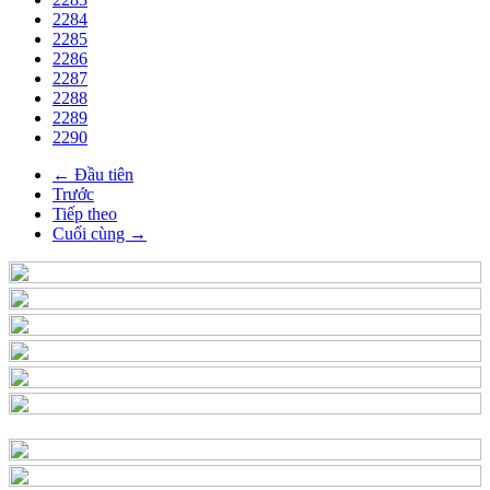
2284
2285
2286
2287
2288
2289
2290
← Đầu tiên
Trước
Tiếp theo
Cuối cùng →