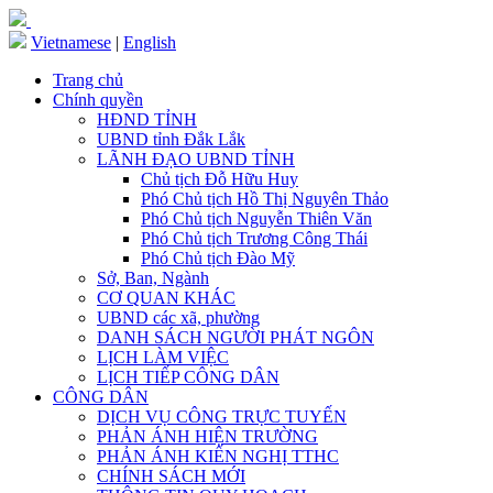
Vietnamese
|
English
Trang chủ
Chính quyền
HĐND TỈNH
UBND tỉnh Đắk Lắk
LÃNH ĐẠO UBND TỈNH
Chủ tịch Đỗ Hữu Huy
Phó Chủ tịch Hồ Thị Nguyên Thảo
Phó Chủ tịch Nguyễn Thiên Văn
Phó Chủ tịch Trương Công Thái
Phó Chủ tịch Đào Mỹ
Sở, Ban, Ngành
CƠ QUAN KHÁC
UBND các xã, phường
DANH SÁCH NGƯỜI PHÁT NGÔN
LỊCH LÀM VIỆC
LỊCH TIẾP CÔNG DÂN
CÔNG DÂN
DỊCH VỤ CÔNG TRỰC TUYẾN
PHẢN ÁNH HIỆN TRƯỜNG
PHẢN ÁNH KIẾN NGHỊ TTHC
CHÍNH SÁCH MỚI