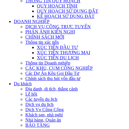
THÔNG TIN QUY HOẠCH
QUY HOẠCH TỈNH
QUY HOẠCH SỬ DỤNG ĐẤT
KẾ HOẠCH SỬ DỤNG ĐẤT
DOANH NGHIỆP
DỊCH VỤ CÔNG TRỰC TUYẾN
PHẢN ÁNH KIẾN NGHỊ
CHÍNH SÁCH MỚI
Thông tin xúc tiến
XÚC TIẾN ĐẦU TƯ
XÚC TIẾN THƯƠNG MẠI
XÚC TIẾN DU LỊCH
Thông tin Doanh nghiệp
CÁC KHU, CỤM CÔNG NGHIỆP
Các Dự Án Kêu Gọi Đầu Tư
Chính sách thu hút vốn đầu tư
Du khách
Địa danh, di tích, thắng cảnh
Lễ hội
Các tuyến du lịch
Dịch vụ du lịch
Dịch Vụ Công Cộng
Khách sạn, nhà nghỉ
Nhà hàng, Quán ăn
BẢO TÀNG