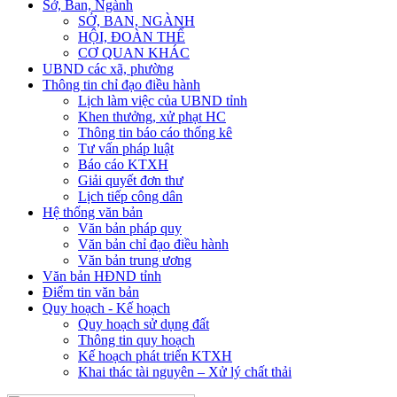
Sở, Ban, Ngành
SỞ, BAN, NGÀNH
HỘI, ĐOÀN THỂ
CƠ QUAN KHÁC
UBND các xã, phường
Thông tin chỉ đạo điều hành
Lịch làm việc của UBND tỉnh
Khen thưởng, xử phạt HC
Thông tin báo cáo thống kê
Tư vấn pháp luật
Báo cáo KTXH
Giải quyết đơn thư
Lịch tiếp công dân
Hệ thống văn bản
Văn bản pháp quy
Văn bản chỉ đạo điều hành
Văn bản trung ương
Văn bản HĐND tỉnh
Điểm tin văn bản
Quy hoạch - Kế hoạch
Quy hoạch sử dụng đất
Thông tin quy hoạch
Kế hoạch phát triển KTXH
Khai thác tài nguyên – Xử lý chất thải