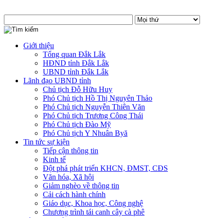
Giới thiệu
Tổng quan Đắk Lắk
HĐND tỉnh Đắk Lắk
UBND tỉnh Đắk Lắk
Lãnh đạo UBND tỉnh
Chủ tịch Đỗ Hữu Huy
Phó Chủ tịch Hồ Thị Nguyên Thảo
Phó Chủ tịch Nguyễn Thiên Văn
Phó Chủ tịch Trương Công Thái
Phó Chủ tịch Đào Mỹ
Phó Chủ tịch Y Nhuân Byă
Tin tức sự kiện
Tiếp cận thông tin
Kinh tế
Đột phá phát triển KHCN, ĐMST, CĐS
Văn hóa, Xã hội
Giảm nghèo về thông tin
Cải cách hành chính
Giáo dục, Khoa học, Công nghệ
Chương trình tái canh cây cà phê