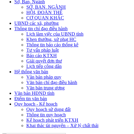
Sở, Ban, Ngành
SỞ, BAN, NGÀNH
HỘI, ĐOÀN THỂ
CƠ QUAN KHÁC
UBND các xã, phường
Thông tin chỉ đạo điều hành
Lịch làm việc của UBND tỉnh
Khen thưởng, xử phạt HC
Thông tin báo cáo thống kê
Tư vấn pháp luật
Báo cáo KTXH
Giải quyết đơn thư
Lịch tiếp công dân
Hệ thống văn bản
Văn bản pháp quy
Văn bản chỉ đạo điều hành
Văn bản trung ương
Văn bản HĐND tỉnh
Điểm tin văn bản
Quy hoạch - Kế hoạch
Quy hoạch sử dụng đất
Thông tin quy hoạch
Kế hoạch phát triển KTXH
Khai thác tài nguyên – Xử lý chất thải