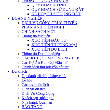
THÔNG TIN QUY HOẠCH
QUY HOẠCH TỈNH
QUY HOẠCH SỬ DỤNG ĐẤT
KẾ HOẠCH SỬ DỤNG ĐẤT
DOANH NGHIỆP
DỊCH VỤ CÔNG TRỰC TUYẾN
PHẢN ÁNH KIẾN NGHỊ
CHÍNH SÁCH MỚI
Thông tin xúc tiến
XÚC TIẾN ĐẦU TƯ
XÚC TIẾN THƯƠNG MẠI
XÚC TIẾN DU LỊCH
Thông tin Doanh nghiệp
CÁC KHU, CỤM CÔNG NGHIỆP
Các Dự Án Kêu Gọi Đầu Tư
Chính sách thu hút vốn đầu tư
Du khách
Địa danh, di tích, thắng cảnh
Lễ hội
Các tuyến du lịch
Dịch vụ du lịch
Dịch Vụ Công Cộng
Khách sạn, nhà nghỉ
Nhà hàng, Quán ăn
BẢO TÀNG