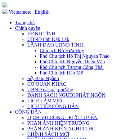
Vietnamese
|
English
Trang chủ
Chính quyền
HĐND TỈNH
UBND tỉnh Đắk Lắk
LÃNH ĐẠO UBND TỈNH
Chủ tịch Đỗ Hữu Huy
Phó Chủ tịch Hồ Thị Nguyên Thảo
Phó Chủ tịch Nguyễn Thiên Văn
Phó Chủ tịch Trương Công Thái
Phó Chủ tịch Đào Mỹ
Sở, Ban, Ngành
CƠ QUAN KHÁC
UBND các xã, phường
DANH SÁCH NGƯỜI PHÁT NGÔN
LỊCH LÀM VIỆC
LỊCH TIẾP CÔNG DÂN
CÔNG DÂN
DỊCH VỤ CÔNG TRỰC TUYẾN
PHẢN ÁNH HIỆN TRƯỜNG
PHẢN ÁNH KIẾN NGHỊ TTHC
CHÍNH SÁCH MỚI