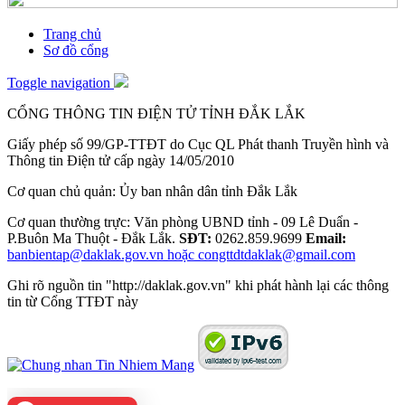
Trang chủ
Sơ đồ cổng
Toggle navigation
CỔNG THÔNG TIN ĐIỆN TỬ TỈNH ĐẮK LẮK
Giấy phép số 99/GP-TTĐT do Cục QL Phát thanh Truyền hình và
Thông tin Điện tử cấp ngày 14/05/2010
Cơ quan chủ quản: Ủy ban nhân dân tỉnh Đắk Lắk
Cơ quan thường trực: Văn phòng UBND tỉnh - 09 Lê Duẩn -
P.Buôn Ma Thuột - Đắk Lắk.
SĐT:
0262.859.9699
Email:
banbientap@daklak.gov.vn hoặc congttdtdaklak@gmail.com
Ghi rõ nguồn tin "http://daklak.gov.vn" khi phát hành lại các thông
tin từ Cổng TTĐT này