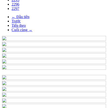
2296
2297
← Đầu tiên
Trước
Tiếp theo
Cuối cùng →