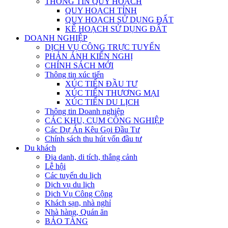
THÔNG TIN QUY HOẠCH
QUY HOẠCH TỈNH
QUY HOẠCH SỬ DỤNG ĐẤT
KẾ HOẠCH SỬ DỤNG ĐẤT
DOANH NGHIỆP
DỊCH VỤ CÔNG TRỰC TUYẾN
PHẢN ÁNH KIẾN NGHỊ
CHÍNH SÁCH MỚI
Thông tin xúc tiến
XÚC TIẾN ĐẦU TƯ
XÚC TIẾN THƯƠNG MẠI
XÚC TIẾN DU LỊCH
Thông tin Doanh nghiệp
CÁC KHU, CỤM CÔNG NGHIỆP
Các Dự Án Kêu Gọi Đầu Tư
Chính sách thu hút vốn đầu tư
Du khách
Địa danh, di tích, thắng cảnh
Lễ hội
Các tuyến du lịch
Dịch vụ du lịch
Dịch Vụ Công Cộng
Khách sạn, nhà nghỉ
Nhà hàng, Quán ăn
BẢO TÀNG