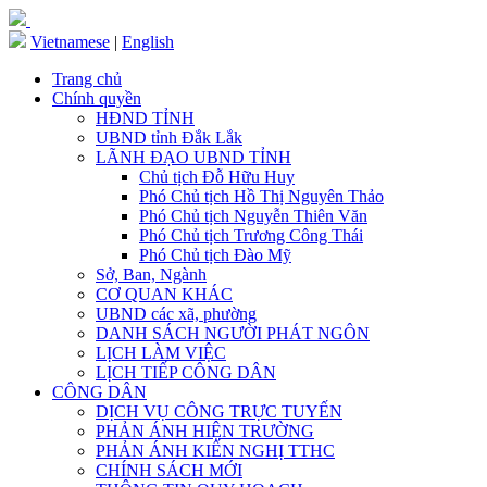
Vietnamese
|
English
Trang chủ
Chính quyền
HĐND TỈNH
UBND tỉnh Đắk Lắk
LÃNH ĐẠO UBND TỈNH
Chủ tịch Đỗ Hữu Huy
Phó Chủ tịch Hồ Thị Nguyên Thảo
Phó Chủ tịch Nguyễn Thiên Văn
Phó Chủ tịch Trương Công Thái
Phó Chủ tịch Đào Mỹ
Sở, Ban, Ngành
CƠ QUAN KHÁC
UBND các xã, phường
DANH SÁCH NGƯỜI PHÁT NGÔN
LỊCH LÀM VIỆC
LỊCH TIẾP CÔNG DÂN
CÔNG DÂN
DỊCH VỤ CÔNG TRỰC TUYẾN
PHẢN ÁNH HIỆN TRƯỜNG
PHẢN ÁNH KIẾN NGHỊ TTHC
CHÍNH SÁCH MỚI