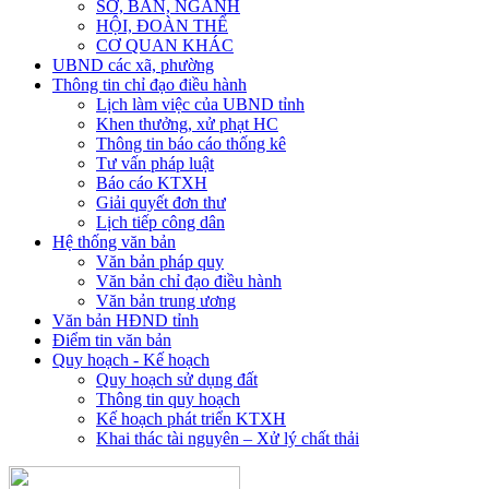
SỞ, BAN, NGÀNH
HỘI, ĐOÀN THỂ
CƠ QUAN KHÁC
UBND các xã, phường
Thông tin chỉ đạo điều hành
Lịch làm việc của UBND tỉnh
Khen thưởng, xử phạt HC
Thông tin báo cáo thống kê
Tư vấn pháp luật
Báo cáo KTXH
Giải quyết đơn thư
Lịch tiếp công dân
Hệ thống văn bản
Văn bản pháp quy
Văn bản chỉ đạo điều hành
Văn bản trung ương
Văn bản HĐND tỉnh
Điểm tin văn bản
Quy hoạch - Kế hoạch
Quy hoạch sử dụng đất
Thông tin quy hoạch
Kế hoạch phát triển KTXH
Khai thác tài nguyên – Xử lý chất thải