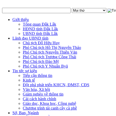
Giới thiệu
Tổng quan Đắk Lắk
HĐND tỉnh Đắk Lắk
UBND tỉnh Đắk Lắk
Lãnh đạo UBND tỉnh
Chủ tịch Đỗ Hữu Huy
Phó Chủ tịch Hồ Thị Nguyên Thảo
Phó Chủ tịch Nguyễn Thiên Văn
Phó Chủ tịch Trương Công Thái
Phó Chủ tịch Đào Mỹ
Phó Chủ tịch Y Nhuân Byă
Tin tức sự kiện
Tiếp cận thông tin
Kinh tế
Đột phá phát triển KHCN, ĐMST, CĐS
Văn hóa, Xã hội
Giảm nghèo về thông tin
Cải cách hành chính
Giáo dục, Khoa học, Công nghệ
Chương trình tái canh cây cà phê
Sở, Ban, Ngành