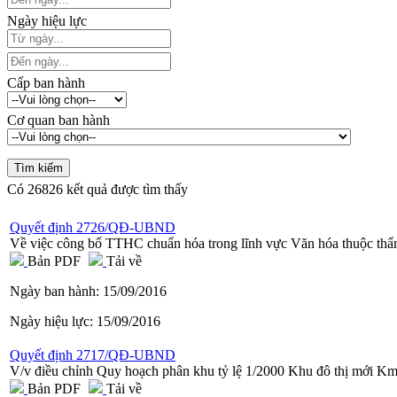
Ngày hiệu lực
Cấp ban hành
Cơ quan ban hành
Có
26826
kết quả được tìm thấy
Quyết định 2726/QĐ-UBND
Về việc công bố TTHC chuẩn hóa trong lĩnh vực Văn hóa thuộc thẩm
Bản PDF
Tải về
Ngày ban hành:
15/09/2016
Ngày hiệu lực:
15/09/2016
Quyết định 2717/QĐ-UBND
V/v điều chỉnh Quy hoạch phân khu tỷ lệ 1/2000 Khu đô thị mới K
Bản PDF
Tải về