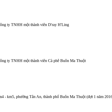
i Công ty TNHH một thành viên D'ray H'Ling
với Công ty TNHH một thành viên Cà phê Buôn Ma Thuột
ư km4 - km5, phường Tân An, thành phố Buôn Ma Thuột (đợt 1 năm 201