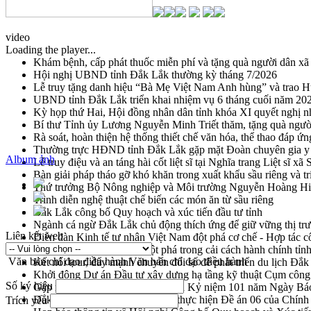
video
Loading the player...
Khám bệnh, cấp phát thuốc miễn phí và tặng quà người dân xã
Hội nghị UBND tỉnh Đắk Lắk thường kỳ tháng 7/2026
Lễ truy tặng danh hiệu “Bà Mẹ Việt Nam Anh hùng” và trao 
UBND tỉnh Đắk Lắk triển khai nhiệm vụ 6 tháng cuối năm 20
Kỳ họp thứ Hai, Hội đồng nhân dân tỉnh khóa XI quyết nghị n
Bí thư Tỉnh ủy Lương Nguyễn Minh Triết thăm, tặng quà ngườ
Rà soát, hoàn thiện hệ thống thiết chế văn hóa, thể thao đáp ứn
Thường trực HĐND tỉnh Đắk Lắk gặp mặt Đoàn chuyên gia y 
Album ảnh
Lễ truy điệu và an táng hài cốt liệt sĩ tại Nghĩa trang Liệt sĩ x
Bàn giải pháp tháo gỡ khó khăn trong xuất khẩu sầu riêng và 
Thứ trưởng Bộ Nông nghiệp và Môi trường Nguyễn Hoàng Hiệp 
Trình diễn nghệ thuật chế biến các món ăn từ sầu riêng
Đắk Lắk công bố Quy hoạch và xúc tiến đầu tư tỉnh
Ngành cá ngừ Đắk Lắk chủ động thích ứng để giữ vững thị tr
Liên kết web
Diễn đàn Kinh tế tư nhân Việt Nam đột phá cơ chế - Hợp tác c
Đề án 06 tạo bước ngoặt đột phá trong cải cách hành chính tỉ
Văn bản chỉ đạo điều hành
Văn bản chỉ đạo điều hành
Kết nối tour, đẩy mạnh chuyển đổi số để phát triển du lịch Đắ
Khởi động Dự án Đầu tư xây dựng hạ tầng kỹ thuật Cụm công
Số ký hiệu
Gặp mặt các cơ quan báo chí nhân Kỷ niệm 101 năm Ngày Bá
Đắk Lắk sơ kết 4 năm triển khai thực hiện Đề án 06 của Chính
Trích yếu