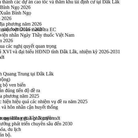
thành các dự án cao tốc và thăm khu tái định cư tại Đắk Lắk
 Bính Ngọ 2026
u Xuân Bính Ngọ
m 2026
 địa phương năm 2026
i giai đoạn 2016 - 2020
m việc với Đoàn thanh tra EC
viện nhân Ngày Thầy thuốc Việt Nam
ăm 2026
a các nghị quyết quan trọng
hoá XVI và đại biểu HĐND tỉnh Đắk Lắk, nhiệm kỳ 2026-2031
mới
h Quang Trung tại Đắk Lắk
rộng)
g bộ ven biển
n đúng tiến độ đề ra
địa phương năm 2025
hực hiện hiệu quả các nhiệm vụ đề ra năm 2025
n và hôn nhân cận huyết thống
ạn qua khu vực Tây Nguyên
rong không gian phát triển mới
 hướng phát triển chuyên sâu đến 2030
óa, du lịch
án bộ.