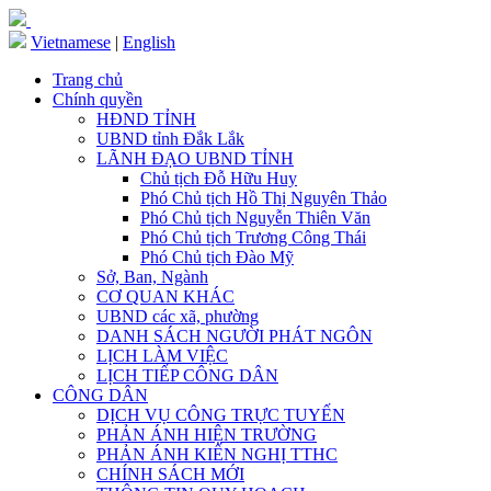
Vietnamese
|
English
Trang chủ
Chính quyền
HĐND TỈNH
UBND tỉnh Đắk Lắk
LÃNH ĐẠO UBND TỈNH
Chủ tịch Đỗ Hữu Huy
Phó Chủ tịch Hồ Thị Nguyên Thảo
Phó Chủ tịch Nguyễn Thiên Văn
Phó Chủ tịch Trương Công Thái
Phó Chủ tịch Đào Mỹ
Sở, Ban, Ngành
CƠ QUAN KHÁC
UBND các xã, phường
DANH SÁCH NGƯỜI PHÁT NGÔN
LỊCH LÀM VIỆC
LỊCH TIẾP CÔNG DÂN
CÔNG DÂN
DỊCH VỤ CÔNG TRỰC TUYẾN
PHẢN ÁNH HIỆN TRƯỜNG
PHẢN ÁNH KIẾN NGHỊ TTHC
CHÍNH SÁCH MỚI