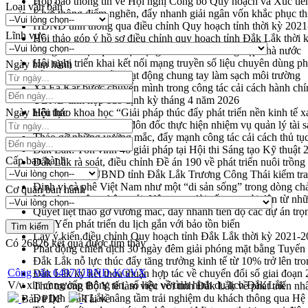
Họp báo thông tin về Hội nghị Công bố Quy hoạch và Xúc tiế
Loại văn bản
Khơi thông điểm nghẽn, đẩy nhanh giải ngân vốn khắc phục thi
HĐND tỉnh thông qua điều chỉnh Quy hoạch tỉnh thời kỳ 202
Lĩnh vực
Hội thảo góp ý hồ sơ điều chỉnh quy hoạch tỉnh Đắk Lắk thời
Nâng cao hiệu quả hoạt động của các doanh nghiệp nhà nước
Hội nghị triển khai kết nối mạng truyền số liệu chuyên dùng 
Ngày ban hành
Lễ phát động chuỗi hoạt động chung tay làm sạch môi trường
Xã Ea Kar bước chuyển mình trong công tác cải cách hành ch
UBND tỉnh họp báo định kỳ tháng 4 năm 2026
Ngày hiệu lực
Hội thảo khoa học “Giải pháp thúc đẩy phát triển nền kinh tế x
Tăng cường giám sát, đôn đốc thực hiện nhiệm vụ quản lý tài 
Tháo gỡ những vướng mắc, đẩy mạnh công tác cải cách thủ tục
Đắk Lắk: Tôn vinh 46 giải pháp tại Hội thi Sáng tạo Kỹ thuật 
Cấp ban hành
Đắk Lắk rà soát, điều chỉnh Đề án 190 về phát triển nuôi trồng
Phó Chủ tịch UBND tỉnh Đắk Lắk Trương Công Thái kiểm tra
Định vị cà phê Việt Nam như một “di sản sống” trong dòng ch
Cơ quan ban hành
Xây dựng nông thôn mới: Nâng cao đời sống người dân từ nhữ
Quyết liệt tháo gỡ vướng mắc, đẩy nhanh tiến độ các dự án t
Hòn Yến phát triển du lịch gắn với bảo tồn biển
Lấy ý kiến điều chỉnh Quy hoạch tỉnh Đắk Lắk thời kỳ 2021-
Có
26826
kết quả được tìm thấy
Phát động chiến dịch 30 ngày đêm giải phóng mặt bằng Tuyến
Đắk Lắk nỗ lực thúc đẩy tăng trưởng kinh tế từ 10% trở lên tr
Công văn 6497/UBND-KGVX
Đắk Lắk ký kết thỏa thuận hợp tác về chuyển đổi số giai đoạ
V/v xin cung cấp thông tin, số liệu về tình hình du lịch Đắk Lắk
Thứ trưởng Bộ Y tế làm việc với tỉnh Đắk Lắk về phát triển nhâ
Du lịch Đắk Lắk nâng tầm trải nghiệm du khách thông qua Hệ 
Bản PDF
Tải về