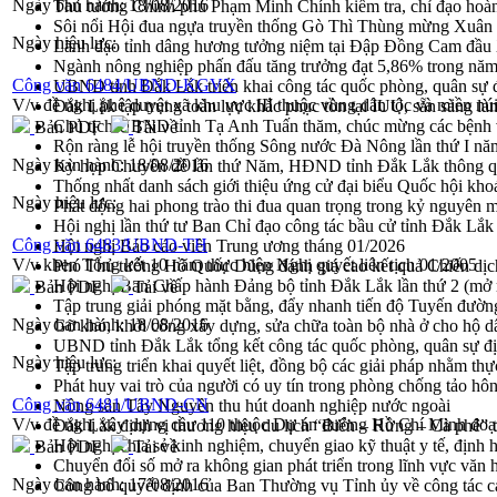
Ngày ban hành:
18/08/2016
Thủ tướng Chính phủ Phạm Minh Chính kiểm tra, chỉ đạo hoàn 
Sôi nổi Hội đua ngựa truyền thống Gò Thì Thùng mừng Xuân
Ngày hiệu lực:
Lãnh đạo tỉnh dâng hương tưởng niệm tại Đập Đồng Cam đầ
Ngành nông nghiệp phấn đấu tăng trưởng đạt 5,86% trong nă
Công văn 6484/UBND-KGVX
UBND tỉnh Đắk Lắk triển khai công tác quốc phòng, quân sự
V/v đề nghị phê duyệt xã khu vực III thuộc vùng dân tộc và miền nú
Đắk Lắk tập trung toàn lực khắc phục tồn tại IUU, sẵn sàng là
Chủ tịch UBND tỉnh Tạ Anh Tuấn thăm, chúc mừng các bệnh 
Bản PDF
Tải về
Rộn ràng lễ hội truyền thống Sông nước Đà Nông lần thứ I n
Ngày ban hành:
18/08/2016
Kỳ họp Chuyên đề lần thứ Năm, HĐND tỉnh Đắk Lắk thông qu
Thống nhất danh sách giới thiệu ứng cử đại biểu Quốc hội k
Ngày hiệu lực:
Phát động hai phong trào thi đua quan trọng trong kỷ nguyên 
Hội nghị lần thứ tư Ban Chỉ đạo công tác bầu cử tỉnh Đắk Lắk
Công văn 6483/UBND-TH
Hội nghị Báo cáo viên Trung ương tháng 01/2026
V/v khen Tổng kết 10 năm thực hiện Nghị quyết liên tịch 01/2005
Phó Thủ tướng Hồ Quốc Dũng đánh giá cao kết quả Chiến dịc
Hội nghị Ban Chấp hành Đảng bộ tỉnh Đắk Lắk lần thứ 2 (mở 
Bản PDF
Tải về
Tập trung giải phóng mặt bằng, đẩy nhanh tiến độ Tuyến đườn
Ngày ban hành:
18/08/2016
Gỡ khó, khởi công xây dựng, sửa chữa toàn bộ nhà ở cho hộ dâ
UBND tỉnh Đắk Lắk tổng kết công tác quốc phòng, quân sự 
Ngày hiệu lực:
Tập trung triển khai quyết liệt, đồng bộ các giải pháp nhằm t
Phát huy vai trò của người có uy tín trong phòng chống tảo hô
Công văn 6481/UBND-CN
Nông sản Tây Nguyên thu hút doanh nghiệp nước ngoài
V/v đề nghị xây dựng cầu 110 thuộc Dự án đường Hồ Chí Minh đo
Đắk Lắk định vị thương hiệu du lịch “Biển – Rừng – Cà phê” t
Hội nghị chia sẻ kinh nghiệm, chuyển giao kỹ thuật y tế, định
Bản PDF
Tải về
Chuyển đổi số mở ra không gian phát triển trong lĩnh vực văn h
Ngày ban hành:
17/08/2016
Công bố quyết định của Ban Thường vụ Tỉnh ủy về công tác c