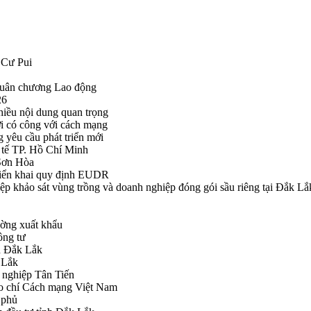
 Cư Pui
Huân chương Lao động
26
hiều nội dung quan trọng
i có công với cách mạng
g yêu cầu phát triển mới
tế TP. Hồ Chí Minh
ã Sơn Hòa
triển khai quy định EUDR
khảo sát vùng trồng và doanh nghiệp đóng gói sầu riêng tại Đắk Lắ
ường xuất khẩu
ông tư
nh Đắk Lắk
k Lắk
 nghiệp Tân Tiến
o chí Cách mạng Việt Nam
 phủ