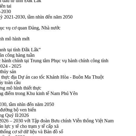
n đầu tư tỉnh Đắk Lắk
ên tai
1-2030
 kỳ 2021-2030, tầm nhìn đến năm 2050
phục vụ cơ quan Đảng, Nhà nước
ính mô hình mới
anh tại tỉnh Đắk Lắk”
sản công hàng tuần
 hành chính tại Trung tâm Phục vụ hành chính công tỉnh
2024 - 2025
 thủy sản
 thực địa Dự án cao tốc Khánh Hòa - Buôn Ma Thuột
ảy toàn cầu
ng mô hình thiết thực
rọng điểm trong Khu kinh tế Nam Phú Yên
2030, tầm nhìn đến năm 2050
 đường bộ ven biển
ong Quý II/2026
n 2026 – 2030 với Tập đoàn Bưu chính Viễn thông Việt Nam
n lực y tế cho trạm y tế cấp xã
thống cơ sở dữ liệu và Bản đồ số