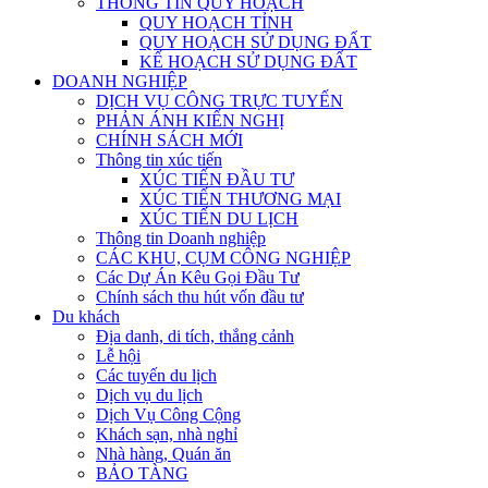
THÔNG TIN QUY HOẠCH
QUY HOẠCH TỈNH
QUY HOẠCH SỬ DỤNG ĐẤT
KẾ HOẠCH SỬ DỤNG ĐẤT
DOANH NGHIỆP
DỊCH VỤ CÔNG TRỰC TUYẾN
PHẢN ÁNH KIẾN NGHỊ
CHÍNH SÁCH MỚI
Thông tin xúc tiến
XÚC TIẾN ĐẦU TƯ
XÚC TIẾN THƯƠNG MẠI
XÚC TIẾN DU LỊCH
Thông tin Doanh nghiệp
CÁC KHU, CỤM CÔNG NGHIỆP
Các Dự Án Kêu Gọi Đầu Tư
Chính sách thu hút vốn đầu tư
Du khách
Địa danh, di tích, thắng cảnh
Lễ hội
Các tuyến du lịch
Dịch vụ du lịch
Dịch Vụ Công Cộng
Khách sạn, nhà nghỉ
Nhà hàng, Quán ăn
BẢO TÀNG