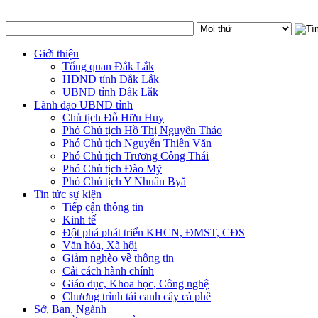
Giới thiệu
Tổng quan Đắk Lắk
HĐND tỉnh Đắk Lắk
UBND tỉnh Đắk Lắk
Lãnh đạo UBND tỉnh
Chủ tịch Đỗ Hữu Huy
Phó Chủ tịch Hồ Thị Nguyên Thảo
Phó Chủ tịch Nguyễn Thiên Văn
Phó Chủ tịch Trương Công Thái
Phó Chủ tịch Đào Mỹ
Phó Chủ tịch Y Nhuân Byă
Tin tức sự kiện
Tiếp cận thông tin
Kinh tế
Đột phá phát triển KHCN, ĐMST, CĐS
Văn hóa, Xã hội
Giảm nghèo về thông tin
Cải cách hành chính
Giáo dục, Khoa học, Công nghệ
Chương trình tái canh cây cà phê
Sở, Ban, Ngành