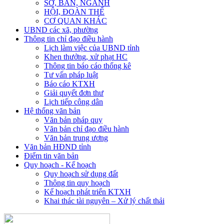
SỞ, BAN, NGÀNH
HỘI, ĐOÀN THỂ
CƠ QUAN KHÁC
UBND các xã, phường
Thông tin chỉ đạo điều hành
Lịch làm việc của UBND tỉnh
Khen thưởng, xử phạt HC
Thông tin báo cáo thống kê
Tư vấn pháp luật
Báo cáo KTXH
Giải quyết đơn thư
Lịch tiếp công dân
Hệ thống văn bản
Văn bản pháp quy
Văn bản chỉ đạo điều hành
Văn bản trung ương
Văn bản HĐND tỉnh
Điểm tin văn bản
Quy hoạch - Kế hoạch
Quy hoạch sử dụng đất
Thông tin quy hoạch
Kế hoạch phát triển KTXH
Khai thác tài nguyên – Xử lý chất thải