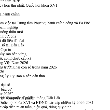
n tử năm 2026
 Kỳ họp thứ nhất, Quốc hội khóa XVI
a hành chính
 việc tại Trung tâm Phục vụ hành chính công xã Ea Phê
oanh nghiệp
 nông thôn mới
ng bứt phá
 dữ liệu đất đai
i số tại Đắk Lắk
điện tử
thủy sản bền vững
bộ, công chức cấp xã
ng Việt Nam 2026
ng trưởng hai con số trong năm 2026
026
ng ủy Ủy Ban Nhân dân tỉnh
 đại số
y bầu cử
ar 2026”
ữu của Nhà nước của Viễn thông Đắk Lắk
kỳ vọng vào lá phiếu
ểu Quốc hội khóa XVI và HĐND các cấp nhiệm kỳ 2026-2031
cấp diễn ra an toàn, hiệu quả, đúng quy định