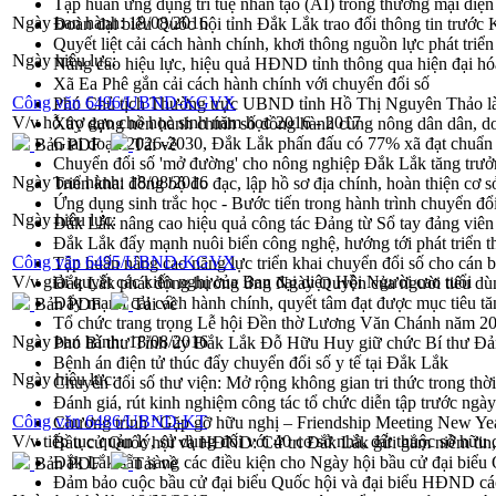
Tập huấn ứng dụng trí tuệ nhân tạo (AI) trong thương mại điệ
Ngày ban hành:
18/08/2016
Đoàn đại biểu Quốc hội tỉnh Đắk Lắk trao đổi thông tin trước
Quyết liệt cải cách hành chính, khơi thông nguồn lực phát triển
Ngày hiệu lực:
Nâng cao hiệu lực, hiệu quả HĐND tỉnh thông qua hiện đại hó
Xã Ea Phê gắn cải cách hành chính với chuyển đổi số
Công văn 6496/UBND-KGVX
Phó Chủ tịch Thường trực UBND tỉnh Hồ Thị Nguyên Thảo làm
V/v hỗ trợ gạo cho học sinh năm học 2016 - 2017
Xây dựng nền hành chính số đồng hành cùng nông dân dân, d
Giai đoạn 2026-2030, Đắk Lắk phấn đấu có 77% xã đạt chuẩn
Bản PDF
Tải về
Chuyển đổi số 'mở đường' cho nông nghiệp Đắk Lắk tăng trưở
Ngày ban hành:
18/08/2016
Triển khai đồng bộ đo đạc, lập hồ sơ địa chính, hoàn thiện cơ sở
Ứng dụng sinh trắc học - Bước tiến trong hành trình chuyển đổ
Ngày hiệu lực:
Đắk Lắk nâng cao hiệu quả công tác Đảng từ Sổ tay đảng viên 
Đắk Lắk đẩy mạnh nuôi biển công nghệ, hướng tới phát triển 
Công văn 6495/UBND-KGVX
Tập huấn nâng cao năng lực triển khai chuyển đổi số cho cán 
V/v giải quyết các kiến nghị của Ban đại diện Hội Người cao tuổi
Đắk Lắk phát động hưởng ứng Ngày Quyền của người tiêu dù
Đẩy mạnh cải cách hành chính, quyết tâm đạt được mục tiêu tă
Bản PDF
Tải về
Tổ chức trang trọng Lễ hội Đền thờ Lương Văn Chánh năm 2
Ngày ban hành:
18/08/2016
Phó Bí thư Tỉnh ủy Đắk Lắk Đỗ Hữu Huy giữ chức Bí thư Đả
Bệnh án điện tử thúc đẩy chuyển đổi số y tế tại Đắk Lắk
Ngày hiệu lực:
Chuyển đổi số thư viện: Mở rộng không gian tri thức trong thời
Đánh giá, rút kinh nghiệm công tác tổ chức diễn tập trước ngà
Công văn 6486/UBND-KT
Chương trình “Gặp gỡ hữu nghị – Friendship Meeting New Ye
V/v tiếp tục quản lý, sử dụng đối với 40 cơ sở nhà, đất thuộc sở h
Bầu cử Quốc hội và HĐND: Cử tri Đắk Lắk gửi gắm niềm tin, 
Đắk Lắk sẵn sàng các điều kiện cho Ngày hội bầu cử đại bi
Bản PDF
Tải về
Đảm bảo cuộc bầu cử đại biểu Quốc hội và đại biểu HĐND các 