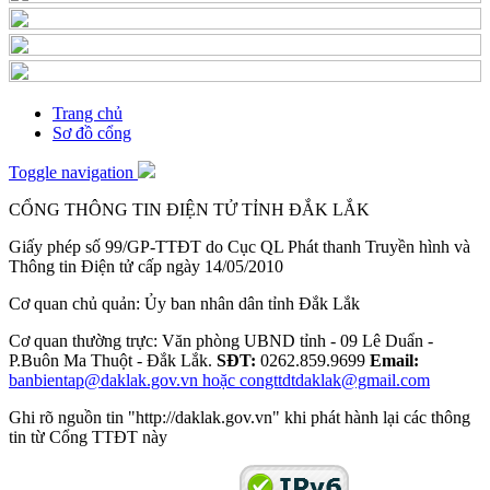
Trang chủ
Sơ đồ cổng
Toggle navigation
CỔNG THÔNG TIN ĐIỆN TỬ TỈNH ĐẮK LẮK
Giấy phép số 99/GP-TTĐT do Cục QL Phát thanh Truyền hình và
Thông tin Điện tử cấp ngày 14/05/2010
Cơ quan chủ quản: Ủy ban nhân dân tỉnh Đắk Lắk
Cơ quan thường trực: Văn phòng UBND tỉnh - 09 Lê Duẩn -
P.Buôn Ma Thuột - Đắk Lắk.
SĐT:
0262.859.9699
Email:
banbientap@daklak.gov.vn hoặc congttdtdaklak@gmail.com
Ghi rõ nguồn tin "http://daklak.gov.vn" khi phát hành lại các thông
tin từ Cổng TTĐT này