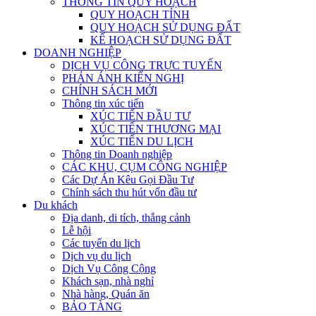
THÔNG TIN QUY HOẠCH
QUY HOẠCH TỈNH
QUY HOẠCH SỬ DỤNG ĐẤT
KẾ HOẠCH SỬ DỤNG ĐẤT
DOANH NGHIỆP
DỊCH VỤ CÔNG TRỰC TUYẾN
PHẢN ÁNH KIẾN NGHỊ
CHÍNH SÁCH MỚI
Thông tin xúc tiến
XÚC TIẾN ĐẦU TƯ
XÚC TIẾN THƯƠNG MẠI
XÚC TIẾN DU LỊCH
Thông tin Doanh nghiệp
CÁC KHU, CỤM CÔNG NGHIỆP
Các Dự Án Kêu Gọi Đầu Tư
Chính sách thu hút vốn đầu tư
Du khách
Địa danh, di tích, thắng cảnh
Lễ hội
Các tuyến du lịch
Dịch vụ du lịch
Dịch Vụ Công Cộng
Khách sạn, nhà nghỉ
Nhà hàng, Quán ăn
BẢO TÀNG