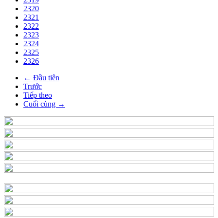
2320
2321
2322
2323
2324
2325
2326
← Đầu tiên
Trước
Tiếp theo
Cuối cùng →