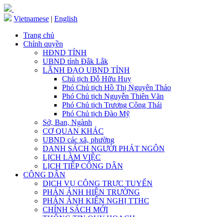
Vietnamese
|
English
Trang chủ
Chính quyền
HĐND TỈNH
UBND tỉnh Đắk Lắk
LÃNH ĐẠO UBND TỈNH
Chủ tịch Đỗ Hữu Huy
Phó Chủ tịch Hồ Thị Nguyên Thảo
Phó Chủ tịch Nguyễn Thiên Văn
Phó Chủ tịch Trương Công Thái
Phó Chủ tịch Đào Mỹ
Sở, Ban, Ngành
CƠ QUAN KHÁC
UBND các xã, phường
DANH SÁCH NGƯỜI PHÁT NGÔN
LỊCH LÀM VIỆC
LỊCH TIẾP CÔNG DÂN
CÔNG DÂN
DỊCH VỤ CÔNG TRỰC TUYẾN
PHẢN ÁNH HIỆN TRƯỜNG
PHẢN ÁNH KIẾN NGHỊ TTHC
CHÍNH SÁCH MỚI