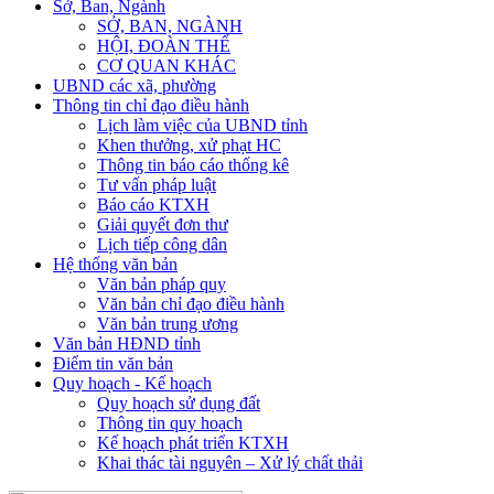
Sở, Ban, Ngành
SỞ, BAN, NGÀNH
HỘI, ĐOÀN THỂ
CƠ QUAN KHÁC
UBND các xã, phường
Thông tin chỉ đạo điều hành
Lịch làm việc của UBND tỉnh
Khen thưởng, xử phạt HC
Thông tin báo cáo thống kê
Tư vấn pháp luật
Báo cáo KTXH
Giải quyết đơn thư
Lịch tiếp công dân
Hệ thống văn bản
Văn bản pháp quy
Văn bản chỉ đạo điều hành
Văn bản trung ương
Văn bản HĐND tỉnh
Điểm tin văn bản
Quy hoạch - Kế hoạch
Quy hoạch sử dụng đất
Thông tin quy hoạch
Kế hoạch phát triển KTXH
Khai thác tài nguyên – Xử lý chất thải