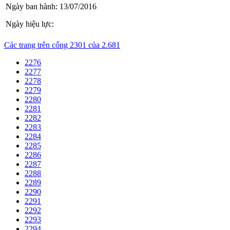
Ngày ban hành:
13/07/2016
Ngày hiệu lực:
Các trang trên cổng 2301 của 2.681
2276
2277
2278
2279
2280
2281
2282
2283
2284
2285
2286
2287
2288
2289
2290
2291
2292
2293
2294