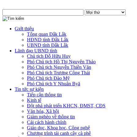
Giới thiệu
Tổng quan Đắk Lắk
HĐND tỉnh Đắk Lắk
UBND tỉnh Đắk Lắk
Lãnh đạo UBND tỉnh
Chủ tịch Đỗ Hữu Huy
Phó Chủ tịch Hồ Thị Nguyên Thảo
Phó Chủ tịch Nguyễn Thiên Văn
Phó Chủ tịch Trương Công Thái
Phó Chủ tịch Đào Mỹ
Phó Chủ tịch Y Nhuân Byă
Tin tức sự kiện
Tiếp cận thông tin
Kinh tế
Đột phá phát triển KHCN, ĐMST, CĐS
Văn hóa, Xã hội
Giảm nghèo về thông tin
Cải cách hành chính
Giáo dục, Khoa học, Công nghệ
Chương trình tái canh cây cà phê