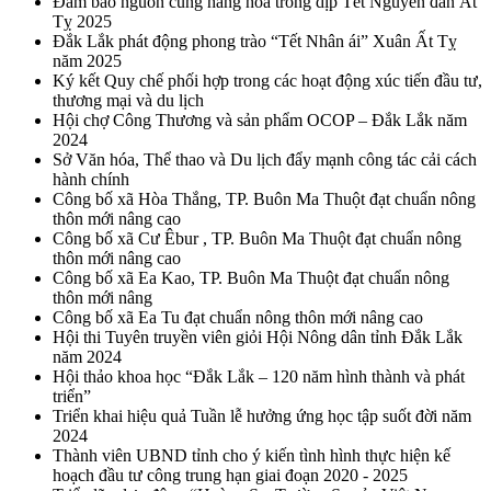
Đảm bảo nguồn cung hàng hóa trong dịp Tết Nguyên đán Ất
Tỵ 2025
Đắk Lắk phát động phong trào “Tết Nhân ái” Xuân Ất Tỵ
năm 2025
Ký kết Quy chế phối hợp trong các hoạt động xúc tiến đầu tư,
thương mại và du lịch
Hội chợ Công Thương và sản phẩm OCOP – Đắk Lắk năm
2024
Sở Văn hóa, Thể thao và Du lịch đẩy mạnh công tác cải cách
hành chính
Công bố xã Hòa Thắng, TP. Buôn Ma Thuột đạt chuẩn nông
thôn mới nâng cao
Công bố xã Cư Êbur , TP. Buôn Ma Thuột đạt chuẩn nông
thôn mới nâng cao
Công bố xã Ea Kao, TP. Buôn Ma Thuột đạt chuẩn nông
thôn mới nâng
Công bố xã Ea Tu đạt chuẩn nông thôn mới nâng cao
Hội thi Tuyên truyền viên giỏi Hội Nông dân tỉnh Đắk Lắk
năm 2024
Hội thảo khoa học “Đắk Lắk – 120 năm hình thành và phát
triển”
Triển khai hiệu quả Tuần lễ hưởng ứng học tập suốt đời năm
2024
Thành viên UBND tỉnh cho ý kiến tình hình thực hiện kế
hoạch đầu tư công trung hạn giai đoạn 2020 - 2025