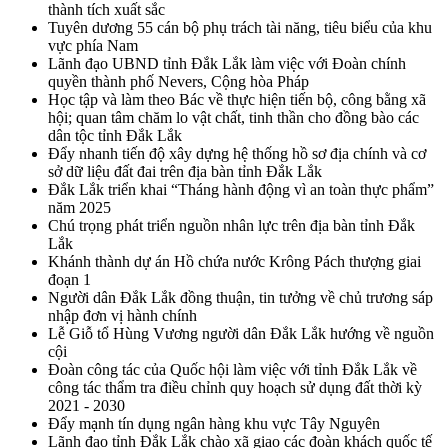
thành tích xuất sắc
Tuyên dương 55 cán bộ phụ trách tài năng, tiêu biểu của khu
vực phía Nam
Lãnh đạo UBND tỉnh Đắk Lắk làm việc với Đoàn chính
quyền thành phố Nevers, Cộng hòa Pháp
Học tập và làm theo Bác về thực hiện tiến bộ, công bằng xã
hội; quan tâm chăm lo vật chất, tinh thần cho đồng bào các
dân tộc tỉnh Đắk Lắk
Đẩy nhanh tiến độ xây dựng hệ thống hồ sơ địa chính và cơ
sở dữ liệu đất đai trên địa bàn tỉnh Đắk Lắk
Đắk Lắk triển khai “Tháng hành động vì an toàn thực phẩm”
năm 2025
Chú trọng phát triển nguồn nhân lực trên địa bàn tỉnh Đắk
Lắk
Khánh thành dự án Hồ chứa nước Krông Pách thượng giai
đoạn 1
Người dân Đắk Lắk đồng thuận, tin tưởng về chủ trương sáp
nhập đơn vị hành chính
Lễ Giỗ tổ Hùng Vương người dân Đắk Lắk hướng về nguồn
cội
Đoàn công tác của Quốc hội làm việc với tỉnh Đắk Lắk về
công tác thẩm tra điều chỉnh quy hoạch sử dụng đất thời kỳ
2021 - 2030
Đẩy mạnh tín dụng ngân hàng khu vực Tây Nguyên
Lãnh đạo tỉnh Đắk Lắk chào xã giao các đoàn khách quốc tế