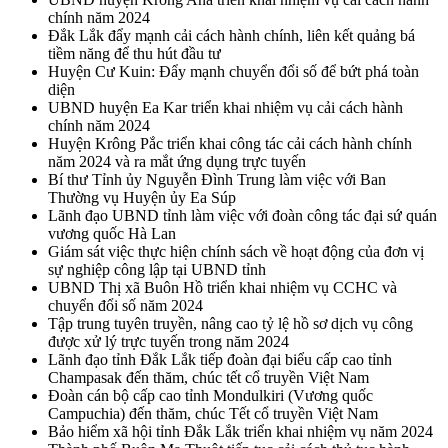
chính năm 2024
Đắk Lắk đẩy mạnh cải cách hành chính, liên kết quảng bá
tiềm năng để thu hút đầu tư
Huyện Cư Kuin: Đẩy mạnh chuyển đổi số để bứt phá toàn
diện
UBND huyện Ea Kar triển khai nhiệm vụ cải cách hành
chính năm 2024
Huyện Krông Pắc triển khai công tác cải cách hành chính
năm 2024 và ra mắt ứng dụng trực tuyến
Bí thư Tỉnh ủy Nguyễn Đình Trung làm việc với Ban
Thường vụ Huyện ủy Ea Súp
Lãnh đạo UBND tỉnh làm việc với đoàn công tác đại sứ quán
vương quốc Hà Lan
Giám sát việc thực hiện chính sách về hoạt động của đơn vị
sự nghiệp công lập tại UBND tỉnh
UBND Thị xã Buôn Hồ triển khai nhiệm vụ CCHC và
chuyển đổi số năm 2024
Tập trung tuyên truyền, nâng cao tỷ lệ hồ sơ dịch vụ công
được xử lý trực tuyến trong năm 2024
Lãnh đạo tỉnh Đắk Lắk tiếp đoàn đại biểu cấp cao tỉnh
Champasak đến thăm, chúc tết cổ truyền Việt Nam
Đoàn cán bộ cấp cao tỉnh Mondulkiri (Vương quốc
Campuchia) đến thăm, chúc Tết cổ truyền Việt Nam
Bảo hiểm xã hội tỉnh Đắk Lắk triển khai nhiệm vụ năm 2024