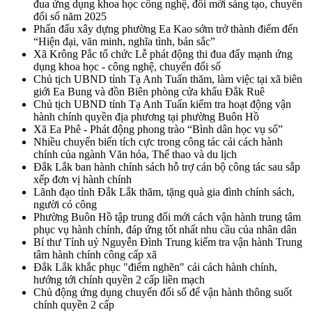
đua ứng dụng khoa học công nghệ, đổi mới sáng tạo, chuyển
đổi số năm 2025
Phấn đấu xây dựng phường Ea Kao sớm trở thành điểm đến
“Hiện đại, văn minh, nghĩa tình, bản sắc”
Xã Krông Pắc tổ chức Lễ phát động thi đua đẩy mạnh ứng
dụng khoa học - công nghệ, chuyển đổi số
Chủ tịch UBND tỉnh Tạ Anh Tuấn thăm, làm việc tại xã biên
giới Ea Bung và đồn Biên phòng cửa khẩu Đắk Ruê
Chủ tịch UBND tỉnh Tạ Anh Tuấn kiểm tra hoạt động vận
hành chính quyền địa phương tại phường Buôn Hồ
Xã Ea Phê - Phát động phong trào “Bình dân học vụ số”
Nhiều chuyển biến tích cực trong công tác cải cách hành
chính của ngành Văn hóa, Thể thao và du lịch
Đắk Lắk ban hành chính sách hỗ trợ cán bộ công tác sau sắp
xếp đơn vị hành chính
Lãnh đạo tỉnh Đắk Lắk thăm, tặng quà gia đình chính sách,
người có công
Phường Buôn Hồ tập trung đổi mới cách vận hành trung tâm
phục vụ hành chính, đáp ứng tốt nhất nhu cầu của nhân dân
Bí thư Tỉnh uỷ Nguyễn Đình Trung kiểm tra vận hành Trung
tâm hành chính công cấp xã
Đắk Lắk khắc phục "điểm nghẽn" cải cách hành chính,
hướng tới chính quyền 2 cấp liền mạch
Chủ động ứng dụng chuyển đổi số để vận hành thông suốt
chính quyền 2 cấp