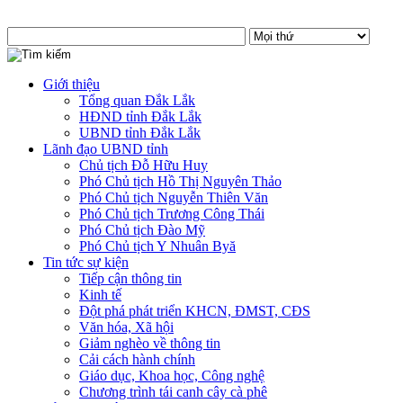
Giới thiệu
Tổng quan Đắk Lắk
HĐND tỉnh Đắk Lắk
UBND tỉnh Đắk Lắk
Lãnh đạo UBND tỉnh
Chủ tịch Đỗ Hữu Huy
Phó Chủ tịch Hồ Thị Nguyên Thảo
Phó Chủ tịch Nguyễn Thiên Văn
Phó Chủ tịch Trương Công Thái
Phó Chủ tịch Đào Mỹ
Phó Chủ tịch Y Nhuân Byă
Tin tức sự kiện
Tiếp cận thông tin
Kinh tế
Đột phá phát triển KHCN, ĐMST, CĐS
Văn hóa, Xã hội
Giảm nghèo về thông tin
Cải cách hành chính
Giáo dục, Khoa học, Công nghệ
Chương trình tái canh cây cà phê