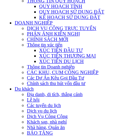
THÔNG TIN QUY HOẠCH
QUY HOẠCH TỈNH
QUY HOẠCH SỬ DỤNG ĐẤT
KẾ HOẠCH SỬ DỤNG ĐẤT
DOANH NGHIỆP
DỊCH VỤ CÔNG TRỰC TUYẾN
PHẢN ÁNH KIẾN NGHỊ
CHÍNH SÁCH MỚI
Thông tin xúc tiến
XÚC TIẾN ĐẦU TƯ
XÚC TIẾN THƯƠNG MẠI
XÚC TIẾN DU LỊCH
Thông tin Doanh nghiệp
CÁC KHU, CỤM CÔNG NGHIỆP
Các Dự Án Kêu Gọi Đầu Tư
Chính sách thu hút vốn đầu tư
Du khách
Địa danh, di tích, thắng cảnh
Lễ hội
Các tuyến du lịch
Dịch vụ du lịch
Dịch Vụ Công Cộng
Khách sạn, nhà nghỉ
Nhà hàng, Quán ăn
BẢO TÀNG