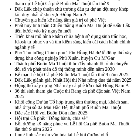
tham dự Lễ hội Cà phê Buôn Ma Thuột lần thứ 9
Đắk Lắk chấp thuận chủ trương đầu tư dự án dệt may khép
kín duy nhất ở khu vực Đông Nam Á
Chuyên gia hiến kế nâng tầm giá trị cà phê Việt
Phát huy tinh thần Chiến thắng Buôn Ma Thuột để Đắk Lắk
tiến bước vào kỷ nguyên mới
Triển khai mô hình khám chữa bệnh sử dụng sinh trắc học,
Kiosk tự phục vụ và tìm kiếm sáng kiến cải cách hành chính
ngành y tế
Phó Thủ tướng Chính phủ Trần Hồng Hà dự lễ động thổ xây
dựng khu công nghiệp Phú Xuân, huyện Cư M’Gar
Thành phố Buôn Ma Thuột thúc đẩy nhanh lộ trình chuyển
đổi số và phát triển đô thị thông minh đến năm 2030
Bế mạc Lễ hội Cà phê Buôn Ma Thuột lần thứ 9 năm 2025
Đắk Lắk giành giải Nhất Hội thi Nhà nông đua tài năm 2025
Động thổ xây dựng Nhà máy cà phê lớn nhất Đông Nam Á
36 thí sinh tham gia Cuộc thi Rang cà phê đặc sản Việt Nam
2025
Khởi công Dự án Tổ hợp trung tâm thương mại, khách sạn,
nhà ở tại số 02 Mai Hắc Đế, thành phố Buôn Ma Thuột
Đặc sắc Hội voi Buôn Đôn năm 2025
Hội trại Cà phê: “Đồng hành, chia sẻ”
Bồi dưỡng kỹ năng phục vụ Lễ hội Cà phê Buôn Ma Thuột
lần thứ 9 năm 2025
Lung linh sắc màu văn hóa tại Lễ hội đường phố