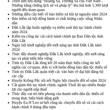
Triển lãm lưu động “Hoàng Sa, Trường Sa của Việt Nam -
Những bằng chứng lịch sử và pháp lý” thu hút hơn 5.300 lượt
người đến tham quan
Những điều cần biết về bảo hiểm xã hội tự nguyện năm 2024
Bảo hiểm xã hội đồng hành vì chất lượng cuộc sống Nhân
dân
Đắk Lắk tập huấn nghiệp vụ kiểm soát thủ tục hành chính
năm 2024
Kiểm tra công tác cải cách hành chính tại Ban Dân tộc tỉnh
Đắk Lắk
Ngày hội khởi nghiệp đổi mới sáng tạo tỉnh Đắk Lắk năm
2024
Thúc đẩy doanh nghiệp Đắk Lắk khởi nghiệp, đổi mới sáng
tạo và phát triển bền vững
Tỉnh ủy Đắk Lắk tổng kết 20 năm thực hiện công tác kết
nghĩa các cơ quan, đơn vị với buôn đồng bào dân tộc thiểu số
Tỉnh ủy Đắk Lắk quán triệt các văn bản về đại hội đảng bộ
các cấp
Huyện Krông Pắc sôi nổi Ngày hội chuyển đổi số năm 2024
Cắt giảm thủ tục hành chính, ngành Thuế đã tạo nhiều thuận
lợi cho người nộp thuế
Thúc đẩy vai trò tiên phong của thanh niên dân tộc thiểu số
trong thực hiện bình đẳng giới
Huyện Ea H’Leo sơ kết công tác chuyển đổi số và cải cách
hành chính 9 tháng đầu năm