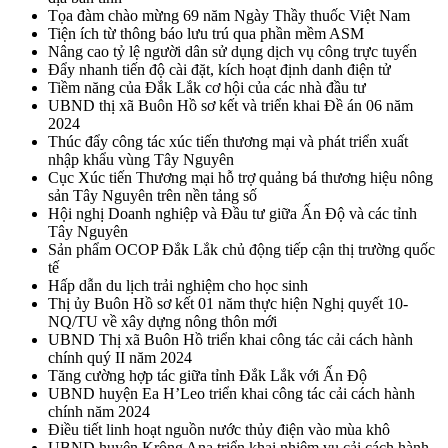
Tọa đàm chào mừng 69 năm Ngày Thầy thuốc Việt Nam
Tiện ích từ thông báo lưu trú qua phần mềm ASM
Nâng cao tỷ lệ người dân sử dụng dịch vụ công trực tuyến
Đẩy nhanh tiến độ cài đặt, kích hoạt định danh điện tử
Tiềm năng của Đắk Lắk cơ hội của các nhà đầu tư
UBND thị xã Buôn Hồ sơ kết và triển khai Đề án 06 năm
2024
Thúc đẩy công tác xúc tiến thương mại và phát triển xuất
nhập khẩu vùng Tây Nguyên
Cục Xúc tiến Thương mại hỗ trợ quảng bá thương hiệu nông
sản Tây Nguyên trên nền tảng số
Hội nghị Doanh nghiệp và Đầu tư giữa Ấn Độ và các tỉnh
Tây Nguyên
Sản phẩm OCOP Đắk Lắk chủ động tiếp cận thị trường quốc
tế
Hấp dẫn du lịch trải nghiệm cho học sinh
Thị ủy Buôn Hồ sơ kết 01 năm thực hiện Nghị quyết 10-
NQ/TU về xây dựng nông thôn mới
UBND Thị xã Buôn Hồ triển khai công tác cải cách hành
chính quý II năm 2024
Tăng cường hợp tác giữa tỉnh Đắk Lắk với Ấn Độ
UBND huyện Ea H’Leo triển khai công tác cải cách hành
chính năm 2024
Điều tiết linh hoạt nguồn nước thủy điện vào mùa khô
UBND huyện Krông Ana triển khai nhiệm vụ cải cách hành