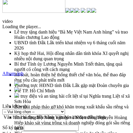
video
Loading the player...
Lễ truy tặng danh hiệu “Bà Mẹ Việt Nam Anh hùng” và trao
Huân chương Lao động
UBND tỉnh Đắk Lắk triển khai nhiệm vụ 6 tháng cuối năm
2026
Kỳ họp thứ Hai, Hội đồng nhân dân tỉnh khóa XI quyết nghị
nhiều nội dung quan trọng
Bí thư Tỉnh ủy Lương Nguyễn Minh Triết thăm, tặng quà
người có công với cách mạng
Album ảnh
Rà soát, hoàn thiện hệ thống thiết chế văn hóa, thể thao đáp
ứng yêu cầu phát triển mới
Thường trực HĐND tỉnh Đắk Lắk gặp mặt Đoàn chuyên gia
y tế TP. Hồ Chí Minh
Lễ truy điệu và an táng hài cốt liệt sĩ tại Nghĩa trang Liệt sĩ xã
Sơn Hòa
Liên kết web
Bàn giải pháp tháo gỡ khó khăn trong xuất khẩu sầu riêng và
triển khai quy định EUDR
Văn bản chỉ đạo điều hành
Văn bản chỉ đạo điều hành
Thứ trưởng Bộ Nông nghiệp và Môi trường Nguyễn Hoàng
Hiệp khảo sát vùng trồng và doanh nghiệp đóng gói sầu riêng
Số ký hiệu
tại Đắk Lắk