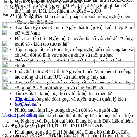
thông tin của Cổng thông tin điện tử tỉnh
Đồng chí Lương Nguyễn Minh Triết được chỉ định làm Bí
Rất tốt
Tốt
Trung bình
Kém
Rất kém
thư Tỉnh ủy Đắk Lắk nhiệm kỳ 2025 – 2030
Bình chọn
Kết quả
Tập trung triển khai các giải pháp sản xuất nông nghiệp bền
vững, phát thải thấp
Tọa đàm kỷ niệm 95 năm Ngày thành lập Hội Liên hiệp Phụ
nữ Việt Nam
Đắk Lắk tổ chức Ngày hội Chuyển đổi số với chủ đề: “Công
nghệ số - kiến tạo tương lai”
Tập trung phát triển khoa học công nghệ, đổi mới sáng tạo và
chuyển đổi số lĩnh vực nông nghiệp và môi trường
“Hồ sơ phi địa giới – Bước tiến mới trong cải cách hành
chính”
Phó Chủ tịch UBND tỉnh Nguyễn Thiên Văn kiểm tra công
tác chống khai thác IUU và nuôi trồng thủy sản
Tăng cường các giải pháp nhằm phát triển hiệu quả khoa học,
công nghệ, đổi mới sáng tạo và chuyển đổi số
Tỉnh Đắk Lắk hiện đại hóa y tế từ bệnh án điện tử
Trang chủ
Tập huấn công tác đối ngoại và tuyên truyền quản lý biên
Sơ đồ cổng
giới, biển đảo
Nhiều cách làm hay trong chuyển đổi số vì người dân
Toggle navigation
Quyết tâm phấn đấu hoàn thành thắng lợi các mục tiêu, nhiệm
vụ Nghị quyết Đại hội đại biểu Đảng bộ tỉnh Đắk Lắk nhiệm
CỔNG THÔNG TIN ĐIỆN TỬ TỈNH ĐẮK LẮK
kỳ 2025-2030
Khai mạc trọng thể Đại hội đại biểu Đảng bộ tỉnh Đắk Lắk
Giấy phép số 99/GP-TTĐT do Cục QL Phát thanh Truyền hình và