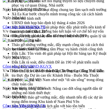
Hội nghị triển khai kết nối mạng truyền số liệu chuyên dùng
Bản PDF
Tải về
phục vụ cơ quan Đảng, Nhà nước
Ngày ban hành:
04/07/2016
Lễ phát động chuỗi hoạt động chung tay làm sạch môi trường
Xã Ea Kar bước chuyển mình trong công tác cải cách hành
Ngày hiệu lực:
chính mô hình mới
UBND tỉnh họp báo định kỳ tháng 4 năm 2026
Công văn 5183/UBND-TH
Hội thảo khoa học “Giải pháp thúc đẩy phát triển nền kinh tế
V/v tham mưu triển khai Thông báo kết luận về cơ chế hỗ trợ vốn
xanh tại tỉnh Đắk Lắk”
Nhà nước đối với các dự án đầu tư theo hình thức PPP
Tăng cường giám sát, đôn đốc thực hiện nhiệm vụ quản lý tài
sản công hàng tuần
Bản PDF
Tải về
Tháo gỡ những vướng mắc, đẩy mạnh công tác cải cách thủ
Ngày ban hành:
04/07/2016
tục hành chính tại Trung tâm Phục vụ hành chính công tỉnh
Đắk Lắk: Tôn vinh 46 giải pháp tại Hội thi Sáng tạo Kỹ thuật
Ngày hiệu lực:
2024 - 2025
Đắk Lắk rà soát, điều chỉnh Đề án 190 về phát triển nuôi
Công văn 5173/UBND-KGVX
trồng thủy sản
V/v Thẩm tra Đề án khả thi thành lập Trường Cao đẳng Y tế Đắk
Phó Chủ tịch UBND tỉnh Đắk Lắk Trương Công Thái kiểm
Lắk
tra thực địa Dự án cao tốc Khánh Hòa - Buôn Ma Thuột
Định vị cà phê Việt Nam như một “di sản sống” trong dòng
Bản PDF
Tải về
chảy toàn cầu
Ngày ban hành:
04/07/2016
Xây dựng nông thôn mới: Nâng cao đời sống người dân từ
những mô hình thiết thực
Ngày hiệu lực:
Quyết liệt tháo gỡ vướng mắc, đẩy nhanh tiến độ các dự án
trọng điểm trong Khu kinh tế Nam Phú Yên
Công văn 5084/UBND-TH
Hòn Yến phát triển du lịch gắn với bảo tồn biển