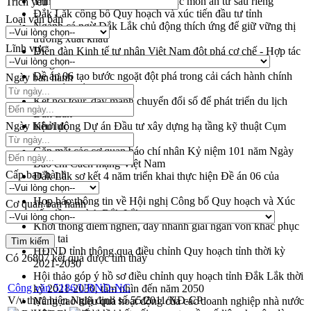
Trình diễn nghệ thuật chế biến các món ăn từ sầu riêng
Trích yếu
Đắk Lắk công bố Quy hoạch và xúc tiến đầu tư tỉnh
Loại văn bản
Ngành cá ngừ Đắk Lắk chủ động thích ứng để giữ vững thị
trường xuất khẩu
Lĩnh vực
Diễn đàn Kinh tế tư nhân Việt Nam đột phá cơ chế - Hợp tác
công tư
Đề án 06 tạo bước ngoặt đột phá trong cải cách hành chính
Ngày ban hành
tỉnh Đắk Lắk
Kết nối tour, đẩy mạnh chuyển đổi số để phát triển du lịch
Đắk Lắk
Ngày hiệu lực
Khởi động Dự án Đầu tư xây dựng hạ tầng kỹ thuật Cụm
công nghiệp Tân Tiến
Gặp mặt các cơ quan báo chí nhân Kỷ niệm 101 năm Ngày
Báo chí Cách mạng Việt Nam
Cấp ban hành
Đắk Lắk sơ kết 4 năm triển khai thực hiện Đề án 06 của
Chính phủ
Họp báo thông tin về Hội nghị Công bố Quy hoạch và Xúc
Cơ quan ban hành
tiến đầu tư tỉnh Đắk Lắk
Khơi thông điểm nghẽn, đẩy nhanh giải ngân vốn khắc phục
thiên tai
HĐND tỉnh thông qua điều chỉnh Quy hoạch tỉnh thời kỳ
Có
26807
kết quả được tìm thấy
2021-2030
Hội thảo góp ý hồ sơ điều chỉnh quy hoạch tỉnh Đắk Lắk thời
Công văn 5186/UBND-NC
kỳ 2021-2030, tầm nhìn đến năm 2050
V/v thực hiện Nghị định số 55/2011/NĐ-CP
Nâng cao hiệu quả hoạt động của các doanh nghiệp nhà nước