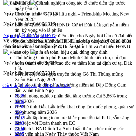
Đánh giá, rút kinh nghiệm công tác tổ chức diễn tập trước
Bản PDF
Tải về
ngày bầu cử
Ngày ban hành:
04/07/2016
Chương trình “Gặp gỡ hữu nghị – Friendship Meeting New
Year 2026”
Ngày hiệu lực:
04/07/2016
Bầu cử Quốc hội và HĐND: Cử tri Đắk Lắk gửi gắm niềm
tin, kỳ vọng vào lá phiếu
Nghị quyết 12/NQ-HĐND
Đắk Lắk sẵn sàng các điều kiện cho Ngày hội bầu cử đại biểu
Về việc xác nhận kết quả bầu Hội thẩm nhân dân của Tòa án nhân
Quốc hội khóa XVI và HĐND các cấp nhiệm kỳ 2026-2031
dân tỉnh Đắk Lắk nhiệm kỳ 2016 - 2021
Đảm bảo cuộc bầu cử đại biểu Quốc hội và đại biểu HĐND
các cấp diễn ra an toàn, hiệu quả, đúng quy định
Bản PDF
Tải về
Thủ tướng Chính phủ Phạm Minh Chính kiểm tra, chỉ đạo
Ngày ban hành:
04/07/2016
hoàn thành các dự án cao tốc và thăm khu tái định cư tại Đắk
Lắk
Ngày hiệu lực:
04/07/2016
Sôi nổi Hội đua ngựa truyền thống Gò Thì Thùng mừng
Xuân Bính Ngọ 2026
Lãnh đạo tỉnh dâng hương tưởng niệm tại Đập Đồng Cam
Các trang trên cổng 2313 của 2.681
đầu Xuân Bính Ngọ
Ngành nông nghiệp phấn đấu tăng trưởng đạt 5,86% trong
2288
năm 2026
2289
UBND tỉnh Đắk Lắk triển khai công tác quốc phòng, quân sự
2290
địa phương năm 2026
2291
Đắk Lắk tập trung toàn lực khắc phục tồn tại IUU, sẵn sàng
2292
làm việc với Đoàn thanh tra EC
2293
Chủ tịch UBND tỉnh Tạ Anh Tuấn thăm, chúc mừng các
2294
bệnh viện nhân Ngày Thầy thuốc Việt Nam
2295