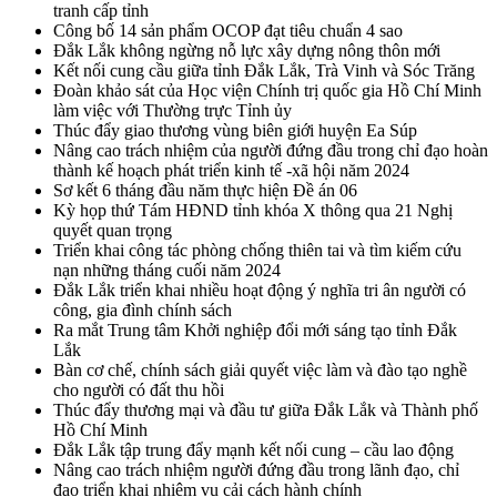
tranh cấp tỉnh
Công bố 14 sản phẩm OCOP đạt tiêu chuẩn 4 sao
Đắk Lắk không ngừng nỗ lực xây dựng nông thôn mới
Kết nối cung cầu giữa tỉnh Đắk Lắk, Trà Vinh và Sóc Trăng
Đoàn khảo sát của Học viện Chính trị quốc gia Hồ Chí Minh
làm việc với Thường trực Tỉnh ủy
Thúc đẩy giao thương vùng biên giới huyện Ea Súp
Nâng cao trách nhiệm của người đứng đầu trong chỉ đạo hoàn
thành kế hoạch phát triển kinh tế -xã hội năm 2024
Sơ kết 6 tháng đầu năm thực hiện Đề án 06
Kỳ họp thứ Tám HĐND tỉnh khóa X thông qua 21 Nghị
quyết quan trọng
Triển khai công tác phòng chống thiên tai và tìm kiếm cứu
nạn những tháng cuối năm 2024
Đắk Lắk triển khai nhiều hoạt động ý nghĩa tri ân người có
công, gia đình chính sách
Ra mắt Trung tâm Khởi nghiệp đổi mới sáng tạo tỉnh Đắk
Lắk
Bàn cơ chế, chính sách giải quyết việc làm và đào tạo nghề
cho người có đất thu hồi
Thúc đẩy thương mại và đầu tư giữa Đắk Lắk và Thành phố
Hồ Chí Minh
Đắk Lắk tập trung đẩy mạnh kết nối cung – cầu lao động
Nâng cao trách nhiệm người đứng đầu trong lãnh đạo, chỉ
đạo triển khai nhiệm vụ cải cách hành chính