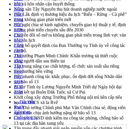
hôn và hôn nhân cận huyết thống
2321
Nông sản Tây Nguyên thu hút doanh nghiệp nước ngoài
2322
Đắk Lắk định vị thương hiệu du lịch “Biển – Rừng – Cà phê”
2323
trong không gian phát triển mới
2324
Hội nghị chia sẻ kinh nghiệm, chuyển giao kỹ thuật y tế, định
2325
hướng phát triển chuyên sâu đến 2030
2326
Chuyển đổi số mở ra không gian phát triển trong lĩnh vực văn
2327
hóa, du lịch
2328
Công bố quyết định của Ban Thường vụ Tỉnh ủy về công tác
2329
cán bộ.
2330
Thủ tướng Phạm Minh Chính: Khẩn trương tái thiết cuộc
2331
sống người dân sau thiên tai
2332
Tập trung nâng cao chất lượng, tổ chức sản xuất sầu riêng
2333
theo hướng bền vững
2334
Đẩy nhanh công tác khắc phục, ổn định đời sống Nhân dân
2335
sau bão số 13
2336
Bí thư Tỉnh ủy Lương Nguyễn Minh Triết dự Ngày hội đại
2337
đoàn kết tại Buôn Đăk Tuôr, xã Cư Pui
2338
Khởi công xây dựng Trường Phổ thông nội trú liên cấp tiểu
← Đầu tiên
học và THCS xã Ia Rvê
Trước
Phó Thủ tướng Chính phủ Mai Văn Chính chia sẻ, động viên
Tiếp theo
người dân chịu ảnh hưởng nặng từ bão số 13
Cuối cùng →
Chủ tịch UBND tỉnh kiểm tra công tác phòng, chống bão số
13 tại các địa bàn xung yếu
Tập trung đẩy nhanh giải ngân nguồn vốn các chương trình