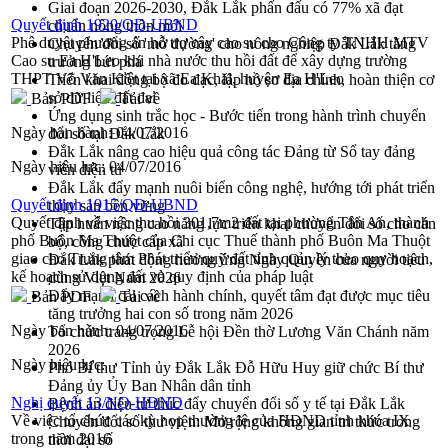
Giai đoạn 2026-2030, Đắk Lắk phấn đấu có 77% xã đạt
Quyết định 1920/QĐ-UBND
chuẩn nông thôn mới
Phê duyệt phương án hỗ trợ cây cao su cho Công ty TNHH MTV
Chuyển đổi số 'mở đường' cho nông nghiệp Đắk Lắk tăng
Cao su Ea H'Leo khi nhà nước thu hồi đất để xây dựng trường
trưởng bứt phá
THPT Võ Văn Kiệt tại xã Ea Khăl, huyện Ea H'Leo
Triển khai đồng bộ đo đạc, lập hồ sơ địa chính, hoàn thiện cơ
sở dữ liệu đất đai
Bản PDF
Tải về
Ứng dụng sinh trắc học - Bước tiến trong hành trình chuyển
Ngày ban hành:
04/07/2016
đổi số tại Đắk Lắk
Đắk Lắk nâng cao hiệu quả công tác Đảng từ Sổ tay đảng
Ngày hiệu lực:
04/07/2016
viên điện tử
Đắk Lắk đẩy mạnh nuôi biển công nghệ, hướng tới phát triển
Quyết định 1915/QĐ-UBND
thủy sản bền vững
Quyết định về việc thu hồi 301,7m2 đất tại phường Tân An, thành
Tập huấn nâng cao năng lực triển khai chuyển đổi số cho cán
phố Buôn Ma Thuột của Chi cục Thuế thành phố Buôn Ma Thuột
bộ, công chức cấp xã
giao cho Trung tâm Phát triển quỹ đất tỉnh quản lý theo quy hoạch,
Đắk Lắk phát động hưởng ứng Ngày Quyền của người tiêu
kế hoạch sử dụng đất và quy định của pháp luật
dùng Việt Nam 2026
Đẩy mạnh cải cách hành chính, quyết tâm đạt được mục tiêu
Bản PDF
Tải về
tăng trưởng hai con số trong năm 2026
Ngày ban hành:
04/07/2016
Tổ chức trang trọng Lễ hội Đền thờ Lương Văn Chánh năm
2026
Ngày hiệu lực:
Phó Bí thư Tỉnh ủy Đắk Lắk Đỗ Hữu Huy giữ chức Bí thư
Đảng ủy Ủy Ban Nhân dân tỉnh
Nghị quyết 13/NQ-HĐND
Bệnh án điện tử thúc đẩy chuyển đổi số y tế tại Đắk Lắk
Về việc tổ chức các kỳ họp thường lệ của HĐND tỉnh khóa IX
Chuyển đổi số thư viện: Mở rộng không gian tri thức trong
trong năm 2016
thời đại số