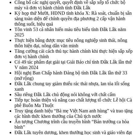
Công bố các nghị quyết, quyết định về sắp xếp tổ chức bộ
máy và đơn vị hành chính tỉnh Đắk Lắk
Kỳ họp thứ Mười, HĐND tỉnh khóa X: Rà soát, chuẩn bị sẵn
sàng toàn diện để chính quyền địa phương 2 cấp vận hành
thông suốt, hiệu quả
Tôn vinh 53 cá nhân hiến máu tiêu biểu tỉnh Đắk Lắk năm
2025
Thực hiện bằng được mục tiêu nông nghiệp sinh thái, nông
thôn hiện đại, nông dân văn minh
Tăng cường cải cách thủ tục hành chính khi thực hiện sắp xếp
đơn vị hành chính
Có 49 tác phẩm đạt giải tại Giải Báo chí tỉnh Đắk Lắk lần thứ
V năm 2024
Hội nghị Ban Chấp hành Đảng bộ tỉnh Đắk Lắk lần thứ 33
(mở rộng)
Đắk Lắk chung tay giảm thiểu rác thải nhựa, lan tỏa lối sống
xanh
Sầu riêng Đắk Lắk chủ động nói không với chất cấm
Tiếp tục hoàn thiện và nâng cao chất lượng tổ chức Lễ hội Cà
phê Buôn Ma Thuột
Truy tặng danh hiệu “Bà mẹ Việt Nam anh hùng” và trao tặng
các hình thức khen thưởng của Chủ tịch nước
Ấn tượng Chương trình cầu truyền hình “Bản trường ca hòa
bình”
Đắk Lắk tuyên dương, khen thưởng học sinh và giáo viên đạt