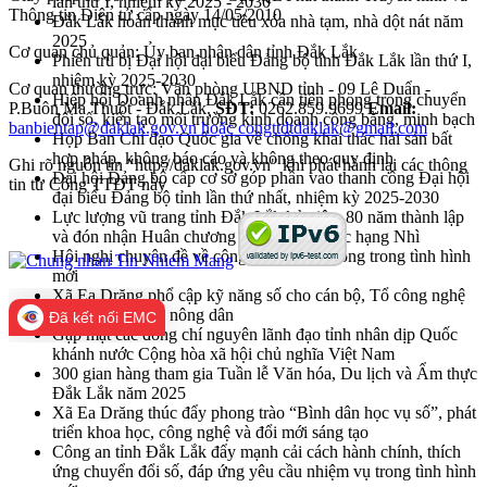
lần thứ I, nhiệm kỳ 2025 - 2030
Thông tin Điện tử cấp ngày 14/05/2010
Đắk Lắk hoàn thành mục tiêu xóa nhà tạm, nhà dột nát năm
2025
Cơ quan chủ quản: Ủy ban nhân dân tỉnh Đắk Lắk
Phiên trù bị Đại hội đại biểu Đảng bộ tỉnh Đắk Lắk lần thứ I,
nhiệm kỳ 2025-2030
Cơ quan thường trực: Văn phòng UBND tỉnh - 09 Lê Duẩn -
Hiệp hội Doanh nhân Đắk Lắk cần tiên phong trong chuyển
P.Buôn Ma Thuột - Đắk Lắk.
SĐT:
0262.859.9699
Email:
đổi số, kiến tạo môi trường kinh doanh công bằng, minh bạch
banbientap@daklak.gov.vn hoặc congttdtdaklak@gmail.com
Họp Ban Chỉ đạo Quốc gia về chống khai thác hải sản bất
hợp pháp, không báo cáo và không theo quy định
Ghi rõ nguồn tin "http://daklak.gov.vn" khi phát hành lại các thông
Đại hội Đảng bộ cấp cơ sở góp phần vào thanh công Đại hội
tin từ Cổng TTĐT này
đại biểu Đảng bộ tỉnh lần thứ nhất, nhiệm kỳ 2025-2030
Lực lượng vũ trang tỉnh Đắk Lắk kỷ niệm 80 năm thành lập
và đón nhận Huân chương Bảo vệ Tổ quốc hạng Nhì
Hội nghị chuyên đề về công tác khuyến nông trong tình hình
mới
Xã Ea Drăng phổ cập kỹ năng số cho cán bộ, Tổ công nghệ
số cộng đồng và nông dân
Đã kết nối EMC
Gặp mặt các đồng chí nguyên lãnh đạo tỉnh nhân dịp Quốc
khánh nước Cộng hòa xã hội chủ nghĩa Việt Nam
300 gian hàng tham gia Tuần lễ Văn hóa, Du lịch và Ẩm thực
Đắk Lắk năm 2025
Xã Ea Drăng thúc đẩy phong trào “Bình dân học vụ số”, phát
triển khoa học, công nghệ và đổi mới sáng tạo
Công an tỉnh Đắk Lắk đẩy mạnh cải cách hành chính, thích
ứng chuyển đổi số, đáp ứng yêu cầu nhiệm vụ trong tình hình