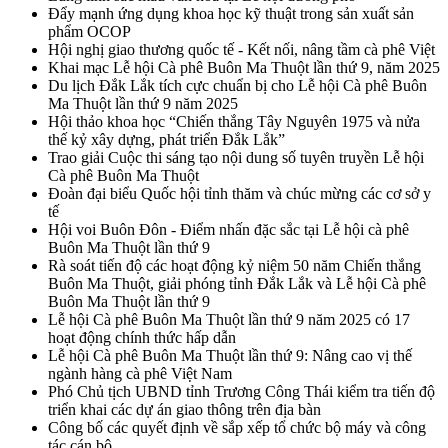
Đẩy mạnh ứng dụng khoa học kỹ thuật trong sản xuất sản
phẩm OCOP
Hội nghị giao thương quốc tế - Kết nối, nâng tầm cà phê Việt
Khai mạc Lễ hội Cà phê Buôn Ma Thuột lần thứ 9, năm 2025
Du lịch Đắk Lắk tích cực chuẩn bị cho Lễ hội Cà phê Buôn
Ma Thuột lần thứ 9 năm 2025
Hội thảo khoa học “Chiến thắng Tây Nguyên 1975 và nửa
thế kỷ xây dựng, phát triển Đắk Lắk”
Trao giải Cuộc thi sáng tạo nội dung số tuyên truyền Lễ hội
Cà phê Buôn Ma Thuột
Đoàn đại biểu Quốc hội tỉnh thăm và chúc mừng các cơ sở y
tế
Hội voi Buôn Đôn - Điểm nhấn đặc sắc tại Lễ hội cà phê
Buôn Ma Thuột lần thứ 9
Rà soát tiến độ các hoạt động kỷ niệm 50 năm Chiến thắng
Buôn Ma Thuột, giải phóng tỉnh Đắk Lắk và Lễ hội Cà phê
Buôn Ma Thuột lần thứ 9
Lễ hội Cà phê Buôn Ma Thuột lần thứ 9 năm 2025 có 17
hoạt động chính thức hấp dẫn
Lễ hội Cà phê Buôn Ma Thuột lần thứ 9: Nâng cao vị thế
ngành hàng cà phê Việt Nam
Phó Chủ tịch UBND tỉnh Trương Công Thái kiểm tra tiến độ
triển khai các dự án giao thông trên địa bàn
Công bố các quyết định về sắp xếp tổ chức bộ máy và công
tác cán bộ