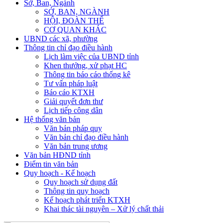
Sở, Ban, Ngành
SỞ, BAN, NGÀNH
HỘI, ĐOÀN THỂ
CƠ QUAN KHÁC
UBND các xã, phường
Thông tin chỉ đạo điều hành
Lịch làm việc của UBND tỉnh
Khen thưởng, xử phạt HC
Thông tin báo cáo thống kê
Tư vấn pháp luật
Báo cáo KTXH
Giải quyết đơn thư
Lịch tiếp công dân
Hệ thống văn bản
Văn bản pháp quy
Văn bản chỉ đạo điều hành
Văn bản trung ương
Văn bản HĐND tỉnh
Điểm tin văn bản
Quy hoạch - Kế hoạch
Quy hoạch sử dụng đất
Thông tin quy hoạch
Kế hoạch phát triển KTXH
Khai thác tài nguyên – Xử lý chất thải