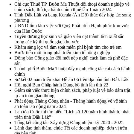
Chi cục Thuế TP. Buôn Ma Thuột đối thoại doanh nghiệp về
chính sách, thủ tục hành chính thuế lần 1 năm 2024
Tỉnh Đắk Lắk và bang Kerala (Ấn Độ) thúc đẩy hợp tác song
phương
UBND tỉnh làm việc với Quỹ Phát triển Hạnh phúc khu vực
của Hàn Quốc
Tuyên dương học sinh và giáo viên đạt thành tích xuất sắc
trong các kỳ thi quốc gia, khu vực
Khám sàng lọc và tầm soát miễn phí bệnh tim cho trẻ em
Bước tiến mới trong phát triển kinh tế nông nghiệp
Đồng bào Công giáo đổi mới nếp nghĩ, cách làm cà phê đặc
sản
Thành phố Buôn Ma Thuột đẩy mạnh công tác cải cách hành
chính
Sơ kết 02 năm triển khai Đề án 06 trên địa bàn tỉnh Đắk Lắk
Hội nghị Ban Chấp hành Đảng bộ tỉnh lần thứ 22
Giám sát việc thực hiện chính sách, pháp luật về bảo đảm trật
tự an toàn giao thông
Phát động Tháng Công nhân - Tháng hành động về vệ sinh
an toàn lao động năm 2024
Lan tỏa Cuộc thi tìm hiểu "Lịch sử 120 năm hình thành, phát
triển tỉnh Đắk Lắk"
Tổng kết công tác Xây dựng Đảng nhiệm kỳ 2020 - 2025
Lãnh đạo tỉnh thăm, chúc Tết các doanh nghiệp, đơn vị trên
địa bàn tỉnh