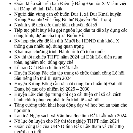
Đoàn khảo sát Tiểu ban Điều lệ Đảng Đại hội XIV làm việc
tại Đảng bộ tỉnh Đắk Lắk
Người dân vùng căn cứ buôn Dur 1, xã Dur Kmăl huyện
Krông Ana nhớ về Tổng Bí thư Nguyễn Phú Trọng
Ngành y tế tích cực thực hiện chuyển đổi số
Tiếp tục phát huy kêu gọi nguồn lực đầu tư để xây dựng các
công trình, dự án của thị xã Buôn Hồ
Kỳ họp chuyên đề lần thứ Mười ba HĐND tỉnh khóa X
thông qua nhiều nội dung quan trọng
Khai mạc chương trình Hành trình đỏ toàn quốc
Kỳ thi tốt nghiệp THPT năm 2024 tại Đắk Lắk diễn ra an
toàn, nghiêm túc, đúng quy chế
Lễ trao Giải Báo chí tỉnh Đắk Lắk
Huyện Krông Pắc cần tập trung tổ chức thành công Lễ hội
Sầu riêng lần thứ II, năm 2024
Huyện Krông Bông cần rà soát công tác chuẩn bị Đại hội
Đảng bộ các cấp nhiệm kỳ 2025 – 2030
Huyện Lắk cần tập trung chỉ đạo cải thiện chỉ số cải cách
hành chính phục vụ phát triển kinh tế - xã hội
Tăng cường triển khai hoạt động dạy và học bơi an toàn cho
học sinh
Lan toả Ngày sách và Văn hóa đọc tỉnh Đắk Lắk năm 2024
Nỗ lực ôn luyện cho Kỳ thi tốt nghiệp THPT năm 2024
Đoàn công tác của UBND tỉnh Đắk Lắk thăm và chúc thọ
người cao tuổi