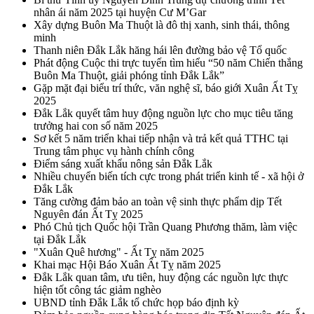
nhân ái năm 2025 tại huyện Cư M’Gar
Xây dựng Buôn Ma Thuột là đô thị xanh, sinh thái, thông
minh
Thanh niên Đắk Lắk hăng hái lên đường bảo vệ Tổ quốc
Phát động Cuộc thi trực tuyến tìm hiểu “50 năm Chiến thắng
Buôn Ma Thuột, giải phóng tỉnh Đắk Lắk”
Gặp mặt đại biểu trí thức, văn nghệ sĩ, báo giới Xuân Ất Tỵ
2025
Đắk Lắk quyết tâm huy động nguồn lực cho mục tiêu tăng
trưởng hai con số năm 2025
Sơ kết 5 năm triển khai tiếp nhận và trả kết quả TTHC tại
Trung tâm phục vụ hành chính công
Điểm sáng xuất khẩu nông sản Đắk Lắk
Nhiều chuyển biến tích cực trong phát triển kinh tế - xã hội ở
Đắk Lắk
Tăng cường đảm bảo an toàn vệ sinh thực phẩm dịp Tết
Nguyên đán Ất Tỵ 2025
Phó Chủ tịch Quốc hội Trần Quang Phương thăm, làm việc
tại Đắk Lắk
"Xuân Quê hương" - Ất Tỵ năm 2025
Khai mạc Hội Báo Xuân Ất Tỵ năm 2025
Đắk Lắk quan tâm, ưu tiên, huy động các nguồn lực thực
hiện tốt công tác giảm nghèo
UBND tỉnh Đắk Lắk tổ chức họp báo định kỳ