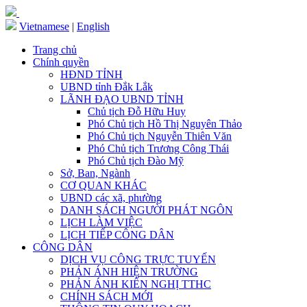
Vietnamese
|
English
Trang chủ
Chính quyền
HĐND TỈNH
UBND tỉnh Đắk Lắk
LÃNH ĐẠO UBND TỈNH
Chủ tịch Đỗ Hữu Huy
Phó Chủ tịch Hồ Thị Nguyên Thảo
Phó Chủ tịch Nguyễn Thiên Văn
Phó Chủ tịch Trương Công Thái
Phó Chủ tịch Đào Mỹ
Sở, Ban, Ngành
CƠ QUAN KHÁC
UBND các xã, phường
DANH SÁCH NGƯỜI PHÁT NGÔN
LỊCH LÀM VIỆC
LỊCH TIẾP CÔNG DÂN
CÔNG DÂN
DỊCH VỤ CÔNG TRỰC TUYẾN
PHẢN ÁNH HIỆN TRƯỜNG
PHẢN ÁNH KIẾN NGHỊ TTHC
CHÍNH SÁCH MỚI