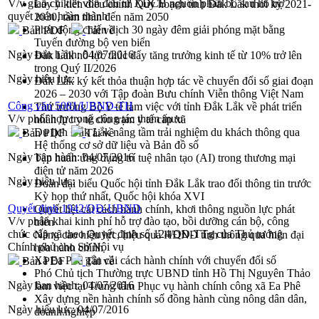
V/v giao chi tiết vốn đầu tư XDCB nguồn phân bổ sau hỗ trợ
Lấy ý kiến điều chỉnh Quy hoạch tỉnh Đắk Lắk thời kỳ 2021-
quyết toán hoàn thành
2030, tầm nhìn đến năm 2050
Phát động chiến dịch 30 ngày đêm giải phóng mặt bằng
Bản PDF
Tải về
Tuyến đường bộ ven biển
Ngày ban hành:
04/07/2016
Đắk Lắk nỗ lực thúc đẩy tăng trưởng kinh tế từ 10% trở lên
trong Quý II/2026
Ngày hiệu lực:
Đắk Lắk ký kết thỏa thuận hợp tác về chuyển đổi số giai đoạn
2026 – 2030 với Tập đoàn Bưu chính Viễn thông Việt Nam
Công văn 5081/UBND-TH
Thứ trưởng Bộ Y tế làm việc với tỉnh Đắk Lắk về phát triển
V/v phối hợp trong công tác tham mưu
nhân lực y tế cho trạm y tế cấp xã
Du lịch Đắk Lắk nâng tầm trải nghiệm du khách thông qua
Bản PDF
Tải về
Hệ thống cơ sở dữ liệu và Bản đồ số
Ngày ban hành:
04/07/2016
Tập huấn ứng dụng trí tuệ nhân tạo (AI) trong thương mại
điện tử năm 2026
Ngày hiệu lực:
Đoàn đại biểu Quốc hội tỉnh Đắk Lắk trao đổi thông tin trước
Kỳ họp thứ nhất, Quốc hội khóa XVI
Quyết định 1942/QĐ-UBND
Quyết liệt cải cách hành chính, khơi thông nguồn lực phát
V/v phân khai kinh phí hỗ trợ đào tạo, bồi dưỡng cán bộ, công
triển
chức cấp xã theo Quyết định số 124/QĐ-TTg của Thủ tướng
Nâng cao hiệu lực, hiệu quả HĐND tỉnh thông qua hiện đại
Chính phủ cho Sở Nội vụ
hóa hành chính
Xã Ea Phê gắn cải cách hành chính với chuyển đổi số
Bản PDF
Tải về
Phó Chủ tịch Thường trực UBND tỉnh Hồ Thị Nguyên Thảo
Ngày ban hành:
04/07/2016
làm việc tại Trung tâm Phục vụ hành chính công xã Ea Phê
Xây dựng nền hành chính số đồng hành cùng nông dân dân,
Ngày hiệu lực:
04/07/2016
doanh nghiệp