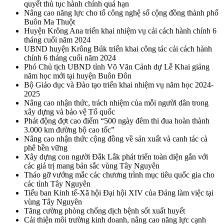
quyết thủ tục hành chính quá hạn
Nâng cao năng lực cho tổ công nghệ số cộng đồng thành phố
Buôn Ma Thuột
Huyện Krông Ana triển khai nhiệm vụ cải cách hành chính 6
tháng cuối năm 2024
UBND huyện Krông Búk triển khai công tác cải cách hành
chính 6 tháng cuối năm 2024
Phó Chủ tịch UBND tỉnh Võ Văn Cảnh dự Lễ Khai giảng
năm học mới tại huyện Buôn Đôn
Bộ Giáo dục và Đào tạo triển khai nhiệm vụ năm học 2024-
2025
Nâng cao nhận thức, trách nhiệm của mỗi người dân trong
xây dựng và bảo vệ Tổ quốc
Phát động đợt cao điểm “500 ngày đêm thi đua hoàn thành
3.000 km đường bộ cao tốc”
Nâng cao nhận thức cộng đồng về sản xuất và canh tác cà
phê bền vững
Xây dựng con người Đắk Lắk phát triển toàn diện gắn với
các giá trị mang bản sắc vùng Tây Nguyên
Tháo gỡ vướng mắc các chương trình mục tiêu quốc gia cho
các tỉnh Tây Nguyên
Tiểu ban Kinh tế-Xã hội Đại hội XIV của Đảng làm việc tại
vùng Tây Nguyên
Tăng cường phòng chống dịch bệnh sốt xuất huyết
Cải thiện môi trường kinh doanh, nâng cao năng lực cạnh