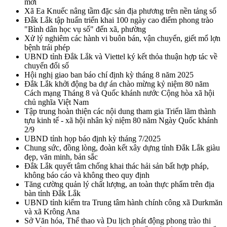
mới
Xã Ea Knuếc nâng tầm đặc sản địa phương trên nền tảng số
Đắk Lắk tập huấn triển khai 100 ngày cao điểm phong trào
"Bình dân học vụ số" đến xã, phường
Xử lý nghiêm các hành vi buôn bán, vận chuyển, giết mổ lợn
bệnh trái phép
UBND tỉnh Đắk Lắk và Viettel ký kết thỏa thuận hợp tác về
chuyển đổi số
Hội nghị giao ban báo chí định kỳ tháng 8 năm 2025
Đắk Lắk khởi động ba dự án chào mừng kỷ niệm 80 năm
Cách mạng Tháng 8 và Quốc khánh nước Cộng hòa xã hội
chủ nghĩa Việt Nam
Tập trung hoàn thiện các nội dung tham gia Triển lãm thành
tựu kinh tế - xã hội nhân kỷ niệm 80 năm Ngày Quốc khánh
2/9
UBND tỉnh họp báo định kỳ tháng 7/2025
Chung sức, đồng lòng, đoàn kết xây dựng tỉnh Đắk Lắk giàu
đẹp, văn minh, bản sắc
Đắk Lắk quyết tâm chống khai thác hải sản bất hợp pháp,
không báo cáo và không theo quy định
Tăng cường quản lý chất lượng, an toàn thực phẩm trên địa
bàn tỉnh Đắk Lắk
UBND tỉnh kiểm tra Trung tâm hành chính công xã Durkmăn
và xã Krông Ana
Sở Văn hóa, Thể thao và Du lịch phát động phong trào thi