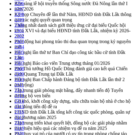
Rộn ràng lễ hội truyền thống Sông nước Đà Nông lần thứ I
2296
năm 2026
2297
Kỳ họp Chuyên đề lần thứ Năm, HĐND tỉnh Đắk Lắk thông
2298
qua các nghị quyết quan trọng
2299
Thống nhất danh sách giới thiệu ứng cử đại biểu Quốc hội
2300
khoá XVI và đại biểu HĐND tỉnh Đắk Lắk, nhiệm kỳ 2026-
2301
2031
2302
Phát động hai phong trào thi đua quan trọng trong kỷ nguyên
2303
mới
2304
Hội nghị lần thứ tư Ban Chỉ đạo công tác bầu cử tỉnh Đắk
2305
Lắk
2306
Hội nghị Báo cáo viên Trung ương tháng 01/2026
2307
Phó Thủ tướng Hồ Quốc Dũng đánh giá cao kết quả Chiến
2308
dịch Quang Trung tại Đắk Lắk
2309
Hội nghị Ban Chấp hành Đảng bộ tỉnh Đắk Lắk lần thứ 2
2310
(mở rộng)
2311
Tập trung giải phóng mặt bằng, đẩy nhanh tiến độ Tuyến
2312
đường bộ ven biển
2313
Gỡ khó, khởi công xây dựng, sửa chữa toàn bộ nhà ở cho hộ
2314
dân đúng tiến độ đề ra
2315
UBND tỉnh Đắk Lắk tổng kết công tác quốc phòng, quân sự
2316
địa phương năm 2025
2317
Tập trung triển khai quyết liệt, đồng bộ các giải pháp nhằm
2318
thực hiện hiệu quả các nhiệm vụ đề ra năm 2025
2319
Phát huy vai trò của người có uy tín trong phòng chống tảo
2320