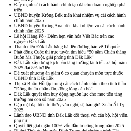
Đẩy mạnh cải cách hành chính tạo đà cho doanh nghiệp phát
triển
UBND huyện Krông Búk triển khai nhiệm vụ cải cách hành
chính năm 2025
UBND huyện Krông Ana triển khai nhiệm vụ cải cách hành
chính năm 2025
Lễ hội Hảng Pồ - Điểm hẹn văn hóa Việt Bắc trên cao
nguyên Đắk Lắk
Thanh niên Đắk Lắk hăng hái lên đường bảo vệ Tổ quốc
Phát động Cuộc thi trực tuyến tìm hiểu “50 năm Chiến thắng
Buôn Ma Thuột, giải phóng tỉnh Đắk Lắk”
Đắk Lắk xây dựng kịch bản tăng trưởng kinh tế - xã hội năm
2025 đạt 8% trở lên
Đề xuất phương án giảm 6 cơ quan chuyên môn trực thuộc
UBND tỉnh Đắk Lắk
Thị xã Buôn Hồ tập trung cải cách hành chính theo tinh thần
"Đồng thuận nhân dân, đồng lòng cán bộ"
Đắk Lắk quyết tâm huy động nguồn lực cho mục tiêu tăng
trưởng hai con số năm 2025
Gặp mặt đại biểu trí thức, văn nghệ sĩ, báo giới Xuân Ất Tỵ
2025
Lãnh đạo UBND tỉnh Đắk Lắk đối thoại với cán bộ, hội viên,
phụ nữ
Quyết liệt giải ngân 100% vốn đầu tư công trong năm 2025
Bí thư Tỉnh ủy Nguyễn Đình Trung dự chương trình Tết