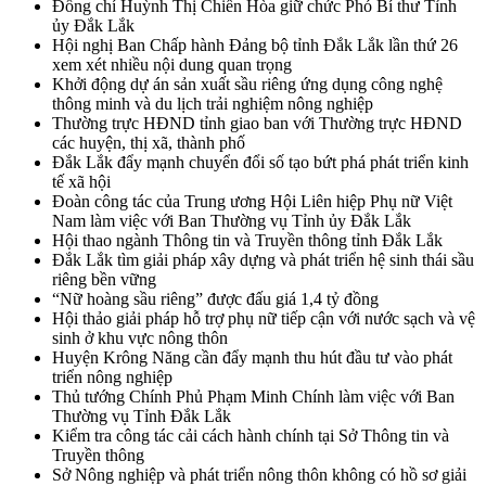
Đồng chí Huỳnh Thị Chiến Hòa giữ chức Phó Bí thư Tỉnh
ủy Đắk Lắk
Hội nghị Ban Chấp hành Đảng bộ tỉnh Đắk Lắk lần thứ 26
xem xét nhiều nội dung quan trọng
Khởi động dự án sản xuất sầu riêng ứng dụng công nghệ
thông minh và du lịch trải nghiệm nông nghiệp
Thường trực HĐND tỉnh giao ban với Thường trực HĐND
các huyện, thị xã, thành phố
Đắk Lắk đẩy mạnh chuyển đổi số tạo bứt phá phát triển kinh
tế xã hội
Đoàn công tác của Trung ương Hội Liên hiệp Phụ nữ Việt
Nam làm việc với Ban Thường vụ Tỉnh ủy Đắk Lắk
Hội thao ngành Thông tin và Truyền thông tỉnh Đắk Lắk
Đắk Lắk tìm giải pháp xây dựng và phát triển hệ sinh thái sầu
riêng bền vững
“Nữ hoàng sầu riêng” được đấu giá 1,4 tỷ đồng
Hội thảo giải pháp hỗ trợ phụ nữ tiếp cận với nước sạch và vệ
sinh ở khu vực nông thôn
Huyện Krông Năng cần đẩy mạnh thu hút đầu tư vào phát
triển nông nghiệp
Thủ tướng Chính Phủ Phạm Minh Chính làm việc với Ban
Thường vụ Tỉnh Đắk Lắk
Kiểm tra công tác cải cách hành chính tại Sở Thông tin và
Truyền thông
Sở Nông nghiệp và phát triển nông thôn không có hồ sơ giải