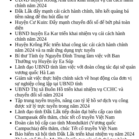
chính năm 2024
Đắk Lắk đẩy mạnh cải cách hành chính, liên kết quảng bá
tiềm năng để thu hút đầu tư
Huyện Cư Kuin: Đẩy mạnh chuyển đổi số để bứt phá toàn
diện
UBND huyện Ea Kar triển khai nhiệm vụ cải cách hành
chính năm 2024
Huyện Krông Pắc triển khai công tác cải cách hành chính
năm 2024 và ra mắt ứng dụng trực tuyến
Bí thư Tỉnh ủy Nguyễn Đình Trung làm việc với Ban
Thường vụ Huyện ủy Ea Súp
Lãnh đạo UBND tỉnh làm việc với đoàn công tác đại sứ quán
vương quốc Hà Lan
Giám sát việc thực hiện chính sách về hoạt động của đơn vị
sự nghiệp công lập tại UBND tỉnh
UBND Thị xã Buôn Hồ triển khai nhiệm vụ CCHC và
chuyển đổi số năm 2024
Tập trung tuyên truyền, nâng cao tỷ lệ hồ sơ dịch vụ công
được xử lý trực tuyến trong năm 2024
Lãnh đạo tỉnh Đắk Lắk tiếp đoàn đại biểu cấp cao tỉnh
Champasak đến thăm, chúc tết cổ truyền Việt Nam
Đoàn cán bộ cấp cao tỉnh Mondulkiri (Vương quốc
Campuchia) đến thăm, chúc Tết cổ truyền Việt Nam
Bảo hiểm xã hội tỉnh Đắk Lắk triển khai nhiệm vụ năm 2024