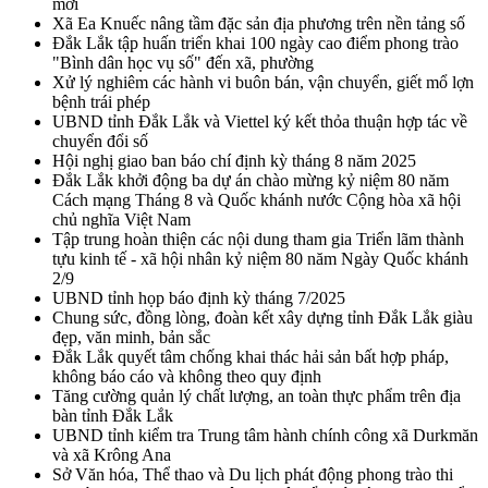
mới
Xã Ea Knuếc nâng tầm đặc sản địa phương trên nền tảng số
Đắk Lắk tập huấn triển khai 100 ngày cao điểm phong trào
"Bình dân học vụ số" đến xã, phường
Xử lý nghiêm các hành vi buôn bán, vận chuyển, giết mổ lợn
bệnh trái phép
UBND tỉnh Đắk Lắk và Viettel ký kết thỏa thuận hợp tác về
chuyển đổi số
Hội nghị giao ban báo chí định kỳ tháng 8 năm 2025
Đắk Lắk khởi động ba dự án chào mừng kỷ niệm 80 năm
Cách mạng Tháng 8 và Quốc khánh nước Cộng hòa xã hội
chủ nghĩa Việt Nam
Tập trung hoàn thiện các nội dung tham gia Triển lãm thành
tựu kinh tế - xã hội nhân kỷ niệm 80 năm Ngày Quốc khánh
2/9
UBND tỉnh họp báo định kỳ tháng 7/2025
Chung sức, đồng lòng, đoàn kết xây dựng tỉnh Đắk Lắk giàu
đẹp, văn minh, bản sắc
Đắk Lắk quyết tâm chống khai thác hải sản bất hợp pháp,
không báo cáo và không theo quy định
Tăng cường quản lý chất lượng, an toàn thực phẩm trên địa
bàn tỉnh Đắk Lắk
UBND tỉnh kiểm tra Trung tâm hành chính công xã Durkmăn
và xã Krông Ana
Sở Văn hóa, Thể thao và Du lịch phát động phong trào thi