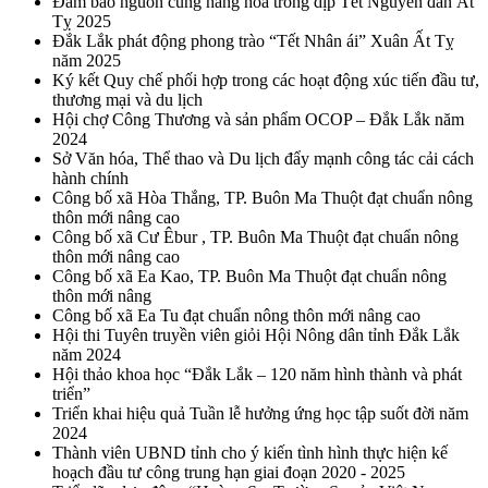
Đảm bảo nguồn cung hàng hóa trong dịp Tết Nguyên đán Ất
Tỵ 2025
Đắk Lắk phát động phong trào “Tết Nhân ái” Xuân Ất Tỵ
năm 2025
Ký kết Quy chế phối hợp trong các hoạt động xúc tiến đầu tư,
thương mại và du lịch
Hội chợ Công Thương và sản phẩm OCOP – Đắk Lắk năm
2024
Sở Văn hóa, Thể thao và Du lịch đẩy mạnh công tác cải cách
hành chính
Công bố xã Hòa Thắng, TP. Buôn Ma Thuột đạt chuẩn nông
thôn mới nâng cao
Công bố xã Cư Êbur , TP. Buôn Ma Thuột đạt chuẩn nông
thôn mới nâng cao
Công bố xã Ea Kao, TP. Buôn Ma Thuột đạt chuẩn nông
thôn mới nâng
Công bố xã Ea Tu đạt chuẩn nông thôn mới nâng cao
Hội thi Tuyên truyền viên giỏi Hội Nông dân tỉnh Đắk Lắk
năm 2024
Hội thảo khoa học “Đắk Lắk – 120 năm hình thành và phát
triển”
Triển khai hiệu quả Tuần lễ hưởng ứng học tập suốt đời năm
2024
Thành viên UBND tỉnh cho ý kiến tình hình thực hiện kế
hoạch đầu tư công trung hạn giai đoạn 2020 - 2025