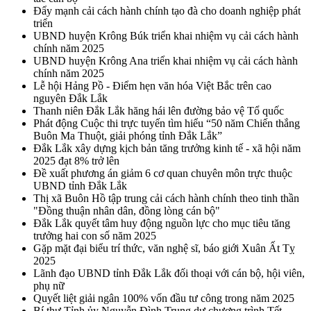
Đẩy mạnh cải cách hành chính tạo đà cho doanh nghiệp phát
triển
UBND huyện Krông Búk triển khai nhiệm vụ cải cách hành
chính năm 2025
UBND huyện Krông Ana triển khai nhiệm vụ cải cách hành
chính năm 2025
Lễ hội Hảng Pồ - Điểm hẹn văn hóa Việt Bắc trên cao
nguyên Đắk Lắk
Thanh niên Đắk Lắk hăng hái lên đường bảo vệ Tổ quốc
Phát động Cuộc thi trực tuyến tìm hiểu “50 năm Chiến thắng
Buôn Ma Thuột, giải phóng tỉnh Đắk Lắk”
Đắk Lắk xây dựng kịch bản tăng trưởng kinh tế - xã hội năm
2025 đạt 8% trở lên
Đề xuất phương án giảm 6 cơ quan chuyên môn trực thuộc
UBND tỉnh Đắk Lắk
Thị xã Buôn Hồ tập trung cải cách hành chính theo tinh thần
"Đồng thuận nhân dân, đồng lòng cán bộ"
Đắk Lắk quyết tâm huy động nguồn lực cho mục tiêu tăng
trưởng hai con số năm 2025
Gặp mặt đại biểu trí thức, văn nghệ sĩ, báo giới Xuân Ất Tỵ
2025
Lãnh đạo UBND tỉnh Đắk Lắk đối thoại với cán bộ, hội viên,
phụ nữ
Quyết liệt giải ngân 100% vốn đầu tư công trong năm 2025
Bí thư Tỉnh ủy Nguyễn Đình Trung dự chương trình Tết