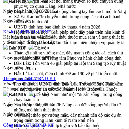
Hội nghị triển khai kết nối mạng truyền số liệu chuyên dùng
Bản PDF
Tải về
phục vụ cơ quan Đảng, Nhà nước
Ngày ban hành:
07/06/2016
Lễ phát động chuỗi hoạt động chung tay làm sạch môi trường
Xã Ea Kar bước chuyển mình trong công tác cải cách hành
Ngày hiệu lực:
chính mô hình mới
UBND tỉnh họp báo định kỳ tháng 4 năm 2026
Kết luận 4365/KL-UBND
Hội thảo khoa học “Giải pháp thúc đẩy phát triển nền kinh tế
Kết luận thanh tra về việc đấu thầu thuốc mua sắm và trang thiết bị
xanh tại tỉnh Đắk Lắk”
y tế tại Sở Y tế tỉnh Đắk Lắk
Tăng cường giám sát, đôn đốc thực hiện nhiệm vụ quản lý tài
sản công hàng tuần
Bản PDF
Tải về
Tháo gỡ những vướng mắc, đẩy mạnh công tác cải cách thủ
Ngày ban hành:
06/06/2016
tục hành chính tại Trung tâm Phục vụ hành chính công tỉnh
Đắk Lắk: Tôn vinh 46 giải pháp tại Hội thi Sáng tạo Kỹ thuật
Ngày hiệu lực:
2024 - 2025
Đắk Lắk rà soát, điều chỉnh Đề án 190 về phát triển nuôi
Thông báo 4360/UBND-KT
trồng thủy sản
V/v Báo cáo định kỳ thực hiện Quyết định số 2195/QĐ-TTg về
Phó Chủ tịch UBND tỉnh Đắk Lắk Trương Công Thái kiểm
Đề án xây dựng và phát triển hệ thống tài chính vi mô
tra thực địa Dự án cao tốc Khánh Hòa - Buôn Ma Thuột
Định vị cà phê Việt Nam như một “di sản sống” trong dòng
Bản PDF
Tải về
chảy toàn cầu
Ngày ban hành:
06/06/2016
Xây dựng nông thôn mới: Nâng cao đời sống người dân từ
những mô hình thiết thực
Ngày hiệu lực:
Quyết liệt tháo gỡ vướng mắc, đẩy nhanh tiến độ các dự án
trọng điểm trong Khu kinh tế Nam Phú Yên
Công văn 4357/UBND-KT
Hòn Yến phát triển du lịch gắn với bảo tồn biển