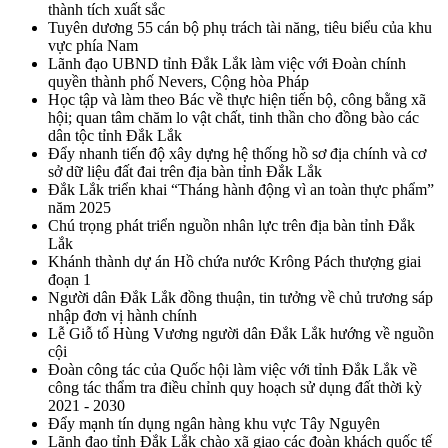
thành tích xuất sắc
Tuyên dương 55 cán bộ phụ trách tài năng, tiêu biểu của khu
vực phía Nam
Lãnh đạo UBND tỉnh Đắk Lắk làm việc với Đoàn chính
quyền thành phố Nevers, Cộng hòa Pháp
Học tập và làm theo Bác về thực hiện tiến bộ, công bằng xã
hội; quan tâm chăm lo vật chất, tinh thần cho đồng bào các
dân tộc tỉnh Đắk Lắk
Đẩy nhanh tiến độ xây dựng hệ thống hồ sơ địa chính và cơ
sở dữ liệu đất đai trên địa bàn tỉnh Đắk Lắk
Đắk Lắk triển khai “Tháng hành động vì an toàn thực phẩm”
năm 2025
Chú trọng phát triển nguồn nhân lực trên địa bàn tỉnh Đắk
Lắk
Khánh thành dự án Hồ chứa nước Krông Pách thượng giai
đoạn 1
Người dân Đắk Lắk đồng thuận, tin tưởng về chủ trương sáp
nhập đơn vị hành chính
Lễ Giỗ tổ Hùng Vương người dân Đắk Lắk hướng về nguồn
cội
Đoàn công tác của Quốc hội làm việc với tỉnh Đắk Lắk về
công tác thẩm tra điều chỉnh quy hoạch sử dụng đất thời kỳ
2021 - 2030
Đẩy mạnh tín dụng ngân hàng khu vực Tây Nguyên
Lãnh đạo tỉnh Đắk Lắk chào xã giao các đoàn khách quốc tế