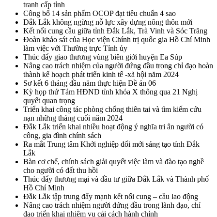
tranh cấp tỉnh
Công bố 14 sản phẩm OCOP đạt tiêu chuẩn 4 sao
Đắk Lắk không ngừng nỗ lực xây dựng nông thôn mới
Kết nối cung cầu giữa tỉnh Đắk Lắk, Trà Vinh và Sóc Trăng
Đoàn khảo sát của Học viện Chính trị quốc gia Hồ Chí Minh
làm việc với Thường trực Tỉnh ủy
Thúc đẩy giao thương vùng biên giới huyện Ea Súp
Nâng cao trách nhiệm của người đứng đầu trong chỉ đạo hoàn
thành kế hoạch phát triển kinh tế -xã hội năm 2024
Sơ kết 6 tháng đầu năm thực hiện Đề án 06
Kỳ họp thứ Tám HĐND tỉnh khóa X thông qua 21 Nghị
quyết quan trọng
Triển khai công tác phòng chống thiên tai và tìm kiếm cứu
nạn những tháng cuối năm 2024
Đắk Lắk triển khai nhiều hoạt động ý nghĩa tri ân người có
công, gia đình chính sách
Ra mắt Trung tâm Khởi nghiệp đổi mới sáng tạo tỉnh Đắk
Lắk
Bàn cơ chế, chính sách giải quyết việc làm và đào tạo nghề
cho người có đất thu hồi
Thúc đẩy thương mại và đầu tư giữa Đắk Lắk và Thành phố
Hồ Chí Minh
Đắk Lắk tập trung đẩy mạnh kết nối cung – cầu lao động
Nâng cao trách nhiệm người đứng đầu trong lãnh đạo, chỉ
đạo triển khai nhiệm vụ cải cách hành chính