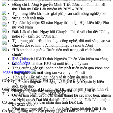
Đồng chí Lương Nguyễn Minh Triết được chỉ định làm Bí
thư Tỉnh ủy Đắk Lắk nhiệm kỳ 2025 – 2030
Tập trung triển khai các giải pháp sản xuất nông nghiệp bền
vững, phát thải thấp
Tọa đàm kỷ niệm 95 năm Ngày thành lập Hội Liên hiệp Phụ
nữ Việt Nam
Đắk Lắk tổ chức Ngày hội Chuyển đổi số với chủ đề: “Công
nghệ số - kiến tạo tương lai”
Tập trung phát triển khoa học công nghệ, đổi mới sáng tạo và
chuyển đổi số lĩnh vực nông nghiệp và môi trường
“Hồ sơ phi địa giới – Bước tiến mới trong cải cách hành
chính”
Trang chủ
Phó Chủ tịch UBND tỉnh Nguyễn Thiên Văn kiểm tra công
Sơ đồ cổng
tác chống khai thác IUU và nuôi trồng thủy sản
Tăng cường các giải pháp nhằm phát triển hiệu quả khoa học,
Toggle navigation
công nghệ, đổi mới sáng tạo và chuyển đổi số
Tỉnh Đắk Lắk hiện đại hóa y tế từ bệnh án điện tử
CỔNG THÔNG TIN ĐIỆN TỬ TỈNH ĐẮK LẮK
Tập huấn công tác đối ngoại và tuyên truyền quản lý biên
giới, biển đảo
Giấy phép số 99/GP-TTĐT do Cục QL Phát thanh Truyền hình và
Nhiều cách làm hay trong chuyển đổi số vì người dân
Thông tin Điện tử cấp ngày 14/05/2010
Quyết tâm phấn đấu hoàn thành thắng lợi các mục tiêu, nhiệm
vụ Nghị quyết Đại hội đại biểu Đảng bộ tỉnh Đắk Lắk nhiệm
Cơ quan chủ quản: Ủy ban nhân dân tỉnh Đắk Lắk
kỳ 2025-2030
Khai mạc trọng thể Đại hội đại biểu Đảng bộ tỉnh Đắk Lắk
Cơ quan thường trực: Văn phòng UBND tỉnh - 09 Lê Duẩn -