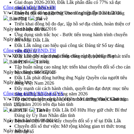
Giai đoạn 2026-2030, Đắk Lắk phấn đấu có 77% xã đạt
Công văn 4342/UBND-TH
chuẩn nông thôn mới
V/v Chuẩn bị nội dung gặp mặt Doanh nghiệp lần 1 năm 2016
Chuyển đổi số 'mở đường' cho nông nghiệp Đắk Lắk tăng
trưởng bứt phá
Bản PDF
Tải về
Triển khai đồng bộ đo đạc, lập hồ sơ địa chính, hoàn thiện cơ
Ngày ban hành:
06/06/2016
sở dữ liệu đất đai
Ứng dụng sinh trắc học - Bước tiến trong hành trình chuyển
Ngày hiệu lực:
đổi số tại Đắk Lắk
Đắk Lắk nâng cao hiệu quả công tác Đảng từ Sổ tay đảng
Công văn 4337/UBND-TH
viên điện tử
V/v Xử lý kinh phí xây dựng cổng chào của huyện Ea Kar
Đắk Lắk đẩy mạnh nuôi biển công nghệ, hướng tới phát triển
thủy sản bền vững
Bản PDF
Tải về
Tập huấn nâng cao năng lực triển khai chuyển đổi số cho cán
Ngày ban hành:
06/06/2016
bộ, công chức cấp xã
Đắk Lắk phát động hưởng ứng Ngày Quyền của người tiêu
Ngày hiệu lực:
dùng Việt Nam 2026
Đẩy mạnh cải cách hành chính, quyết tâm đạt được mục tiêu
Công văn 4328/UBND-KGVX
tăng trưởng hai con số trong năm 2026
V/v Tiếp tục thực hiện công tác duy tu bão dưỡng thuộc Chương
Tổ chức trang trọng Lễ hội Đền thờ Lương Văn Chánh năm
trình 135, năm 2016 trên địa bàn tỉnh
2026
Phó Bí thư Tỉnh ủy Đắk Lắk Đỗ Hữu Huy giữ chức Bí thư
Bản PDF
Tải về
Đảng ủy Ủy Ban Nhân dân tỉnh
Ngày ban hành:
06/06/2016
Bệnh án điện tử thúc đẩy chuyển đổi số y tế tại Đắk Lắk
Chuyển đổi số thư viện: Mở rộng không gian tri thức trong
Ngày hiệu lực:
thời đại số