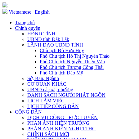
Vietnamese
|
English
Trang chủ
Chính quyền
HĐND TỈNH
UBND tỉnh Đắk Lắk
LÃNH ĐẠO UBND TỈNH
Chủ tịch Đỗ Hữu Huy
Phó Chủ tịch Hồ Thị Nguyên Thảo
Phó Chủ tịch Nguyễn Thiên Văn
Phó Chủ tịch Trương Công Thái
Phó Chủ tịch Đào Mỹ
Sở, Ban, Ngành
CƠ QUAN KHÁC
UBND các xã, phường
DANH SÁCH NGƯỜI PHÁT NGÔN
LỊCH LÀM VIỆC
LỊCH TIẾP CÔNG DÂN
CÔNG DÂN
DỊCH VỤ CÔNG TRỰC TUYẾN
PHẢN ÁNH HIỆN TRƯỜNG
PHẢN ÁNH KIẾN NGHỊ TTHC
CHÍNH SÁCH MỚI