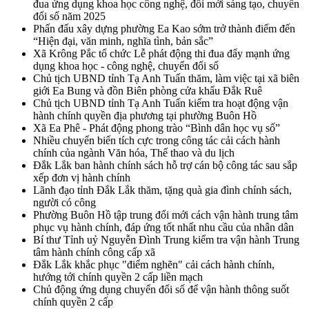
đua ứng dụng khoa học công nghệ, đổi mới sáng tạo, chuyển
đổi số năm 2025
Phấn đấu xây dựng phường Ea Kao sớm trở thành điểm đến
“Hiện đại, văn minh, nghĩa tình, bản sắc”
Xã Krông Pắc tổ chức Lễ phát động thi đua đẩy mạnh ứng
dụng khoa học - công nghệ, chuyển đổi số
Chủ tịch UBND tỉnh Tạ Anh Tuấn thăm, làm việc tại xã biên
giới Ea Bung và đồn Biên phòng cửa khẩu Đắk Ruê
Chủ tịch UBND tỉnh Tạ Anh Tuấn kiểm tra hoạt động vận
hành chính quyền địa phương tại phường Buôn Hồ
Xã Ea Phê - Phát động phong trào “Bình dân học vụ số”
Nhiều chuyển biến tích cực trong công tác cải cách hành
chính của ngành Văn hóa, Thể thao và du lịch
Đắk Lắk ban hành chính sách hỗ trợ cán bộ công tác sau sắp
xếp đơn vị hành chính
Lãnh đạo tỉnh Đắk Lắk thăm, tặng quà gia đình chính sách,
người có công
Phường Buôn Hồ tập trung đổi mới cách vận hành trung tâm
phục vụ hành chính, đáp ứng tốt nhất nhu cầu của nhân dân
Bí thư Tỉnh uỷ Nguyễn Đình Trung kiểm tra vận hành Trung
tâm hành chính công cấp xã
Đắk Lắk khắc phục "điểm nghẽn" cải cách hành chính,
hướng tới chính quyền 2 cấp liền mạch
Chủ động ứng dụng chuyển đổi số để vận hành thông suốt
chính quyền 2 cấp