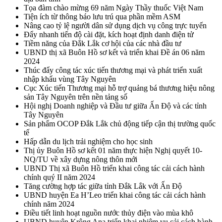
Tọa đàm chào mừng 69 năm Ngày Thầy thuốc Việt Nam
Tiện ích từ thông báo lưu trú qua phần mềm ASM
Nâng cao tỷ lệ người dân sử dụng dịch vụ công trực tuyến
Đẩy nhanh tiến độ cài đặt, kích hoạt định danh điện tử
Tiềm năng của Đắk Lắk cơ hội của các nhà đầu tư
UBND thị xã Buôn Hồ sơ kết và triển khai Đề án 06 năm
2024
Thúc đẩy công tác xúc tiến thương mại và phát triển xuất
nhập khẩu vùng Tây Nguyên
Cục Xúc tiến Thương mại hỗ trợ quảng bá thương hiệu nông
sản Tây Nguyên trên nền tảng số
Hội nghị Doanh nghiệp và Đầu tư giữa Ấn Độ và các tỉnh
Tây Nguyên
Sản phẩm OCOP Đắk Lắk chủ động tiếp cận thị trường quốc
tế
Hấp dẫn du lịch trải nghiệm cho học sinh
Thị ủy Buôn Hồ sơ kết 01 năm thực hiện Nghị quyết 10-
NQ/TU về xây dựng nông thôn mới
UBND Thị xã Buôn Hồ triển khai công tác cải cách hành
chính quý II năm 2024
Tăng cường hợp tác giữa tỉnh Đắk Lắk với Ấn Độ
UBND huyện Ea H’Leo triển khai công tác cải cách hành
chính năm 2024
Điều tiết linh hoạt nguồn nước thủy điện vào mùa khô
UBND huyện Krông Ana triển khai nhiệm vụ cải cách hành