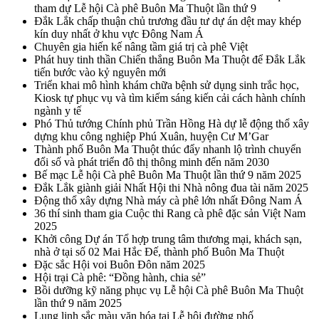
tham dự Lễ hội Cà phê Buôn Ma Thuột lần thứ 9
Đắk Lắk chấp thuận chủ trương đầu tư dự án dệt may khép
kín duy nhất ở khu vực Đông Nam Á
Chuyên gia hiến kế nâng tầm giá trị cà phê Việt
Phát huy tinh thần Chiến thắng Buôn Ma Thuột để Đắk Lắk
tiến bước vào kỷ nguyên mới
Triển khai mô hình khám chữa bệnh sử dụng sinh trắc học,
Kiosk tự phục vụ và tìm kiếm sáng kiến cải cách hành chính
ngành y tế
Phó Thủ tướng Chính phủ Trần Hồng Hà dự lễ động thổ xây
dựng khu công nghiệp Phú Xuân, huyện Cư M’Gar
Thành phố Buôn Ma Thuột thúc đẩy nhanh lộ trình chuyển
đổi số và phát triển đô thị thông minh đến năm 2030
Bế mạc Lễ hội Cà phê Buôn Ma Thuột lần thứ 9 năm 2025
Đắk Lắk giành giải Nhất Hội thi Nhà nông đua tài năm 2025
Động thổ xây dựng Nhà máy cà phê lớn nhất Đông Nam Á
36 thí sinh tham gia Cuộc thi Rang cà phê đặc sản Việt Nam
2025
Khởi công Dự án Tổ hợp trung tâm thương mại, khách sạn,
nhà ở tại số 02 Mai Hắc Đế, thành phố Buôn Ma Thuột
Đặc sắc Hội voi Buôn Đôn năm 2025
Hội trại Cà phê: “Đồng hành, chia sẻ”
Bồi dưỡng kỹ năng phục vụ Lễ hội Cà phê Buôn Ma Thuột
lần thứ 9 năm 2025
Lung linh sắc màu văn hóa tại Lễ hội đường phố