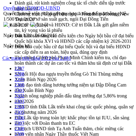
Đánh giá, rút kinh nghiệm công tác tổ chức diễn tập trước
Quyết định 1599/QĐ-UBND
ngày bầu cử
Quyết định về việc phê duyệt quy hoạch tổng thể mặt bằng tỷ lệ
Chương trình “Gặp gỡ hữu nghị – Friendship Meeting New
1/500 Dự án Cơ sở sản xuất gạch, ngói Đại Đồng Tiến
Year 2026”
Bầu cử Quốc hội và HĐND: Cử tri Đắk Lắk gửi gắm niềm
Bản PDF
Tải về
tin, kỳ vọng vào lá phiếu
Ngày ban hành:
06/06/2016
Đắk Lắk sẵn sàng các điều kiện cho Ngày hội bầu cử đại biểu
Quốc hội khóa XVI và HĐND các cấp nhiệm kỳ 2026-2031
Ngày hiệu lực:
Đảm bảo cuộc bầu cử đại biểu Quốc hội và đại biểu HĐND
các cấp diễn ra an toàn, hiệu quả, đúng quy định
Thủ tướng Chính phủ Phạm Minh Chính kiểm tra, chỉ đạo
Các trang trên cổng 2322 của 2.681
hoàn thành các dự án cao tốc và thăm khu tái định cư tại Đắk
Lắk
2297
Sôi nổi Hội đua ngựa truyền thống Gò Thì Thùng mừng
2298
Xuân Bính Ngọ 2026
2299
Lãnh đạo tỉnh dâng hương tưởng niệm tại Đập Đồng Cam
2300
đầu Xuân Bính Ngọ
2301
Ngành nông nghiệp phấn đấu tăng trưởng đạt 5,86% trong
2302
năm 2026
2303
UBND tỉnh Đắk Lắk triển khai công tác quốc phòng, quân sự
2304
địa phương năm 2026
2305
Đắk Lắk tập trung toàn lực khắc phục tồn tại IUU, sẵn sàng
2306
làm việc với Đoàn thanh tra EC
2307
Chủ tịch UBND tỉnh Tạ Anh Tuấn thăm, chúc mừng các
2308
bệnh viện nhân Ngày Thầy thuốc Việt Nam
2309