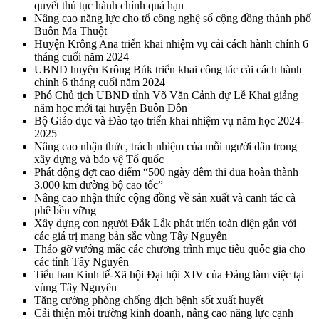
quyết thủ tục hành chính quá hạn
Nâng cao năng lực cho tổ công nghệ số cộng đồng thành phố
Buôn Ma Thuột
Huyện Krông Ana triển khai nhiệm vụ cải cách hành chính 6
tháng cuối năm 2024
UBND huyện Krông Búk triển khai công tác cải cách hành
chính 6 tháng cuối năm 2024
Phó Chủ tịch UBND tỉnh Võ Văn Cảnh dự Lễ Khai giảng
năm học mới tại huyện Buôn Đôn
Bộ Giáo dục và Đào tạo triển khai nhiệm vụ năm học 2024-
2025
Nâng cao nhận thức, trách nhiệm của mỗi người dân trong
xây dựng và bảo vệ Tổ quốc
Phát động đợt cao điểm “500 ngày đêm thi đua hoàn thành
3.000 km đường bộ cao tốc”
Nâng cao nhận thức cộng đồng về sản xuất và canh tác cà
phê bền vững
Xây dựng con người Đắk Lắk phát triển toàn diện gắn với
các giá trị mang bản sắc vùng Tây Nguyên
Tháo gỡ vướng mắc các chương trình mục tiêu quốc gia cho
các tỉnh Tây Nguyên
Tiểu ban Kinh tế-Xã hội Đại hội XIV của Đảng làm việc tại
vùng Tây Nguyên
Tăng cường phòng chống dịch bệnh sốt xuất huyết
Cải thiện môi trường kinh doanh, nâng cao năng lực cạnh