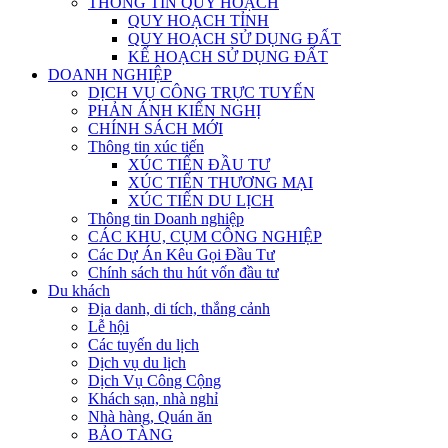
THÔNG TIN QUY HOẠCH
QUY HOẠCH TỈNH
QUY HOẠCH SỬ DỤNG ĐẤT
KẾ HOẠCH SỬ DỤNG ĐẤT
DOANH NGHIỆP
DỊCH VỤ CÔNG TRỰC TUYẾN
PHẢN ÁNH KIẾN NGHỊ
CHÍNH SÁCH MỚI
Thông tin xúc tiến
XÚC TIẾN ĐẦU TƯ
XÚC TIẾN THƯƠNG MẠI
XÚC TIẾN DU LỊCH
Thông tin Doanh nghiệp
CÁC KHU, CỤM CÔNG NGHIỆP
Các Dự Án Kêu Gọi Đầu Tư
Chính sách thu hút vốn đầu tư
Du khách
Địa danh, di tích, thắng cảnh
Lễ hội
Các tuyến du lịch
Dịch vụ du lịch
Dịch Vụ Công Cộng
Khách sạn, nhà nghỉ
Nhà hàng, Quán ăn
BẢO TÀNG