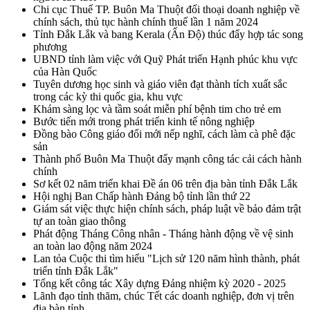
Chi cục Thuế TP. Buôn Ma Thuột đối thoại doanh nghiệp về
chính sách, thủ tục hành chính thuế lần 1 năm 2024
Tỉnh Đắk Lắk và bang Kerala (Ấn Độ) thúc đẩy hợp tác song
phương
UBND tỉnh làm việc với Quỹ Phát triển Hạnh phúc khu vực
của Hàn Quốc
Tuyên dương học sinh và giáo viên đạt thành tích xuất sắc
trong các kỳ thi quốc gia, khu vực
Khám sàng lọc và tầm soát miễn phí bệnh tim cho trẻ em
Bước tiến mới trong phát triển kinh tế nông nghiệp
Đồng bào Công giáo đổi mới nếp nghĩ, cách làm cà phê đặc
sản
Thành phố Buôn Ma Thuột đẩy mạnh công tác cải cách hành
chính
Sơ kết 02 năm triển khai Đề án 06 trên địa bàn tỉnh Đắk Lắk
Hội nghị Ban Chấp hành Đảng bộ tỉnh lần thứ 22
Giám sát việc thực hiện chính sách, pháp luật về bảo đảm trật
tự an toàn giao thông
Phát động Tháng Công nhân - Tháng hành động về vệ sinh
an toàn lao động năm 2024
Lan tỏa Cuộc thi tìm hiểu "Lịch sử 120 năm hình thành, phát
triển tỉnh Đắk Lắk"
Tổng kết công tác Xây dựng Đảng nhiệm kỳ 2020 - 2025
Lãnh đạo tỉnh thăm, chúc Tết các doanh nghiệp, đơn vị trên
địa bàn tỉnh