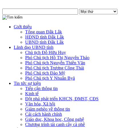
Giới thiệu
Tổng quan Đắk Lắk
HĐND tỉnh Đắk Lắk
UBND tỉnh Đắk Lắk
Lãnh đạo UBND tỉnh
Chủ tịch Đỗ Hữu Huy
Phó Chủ tịch Hồ Thị Nguyên Thảo
Phó Chủ tịch Nguyễn Thiên Văn
Phó Chủ tịch Trương Công Thái
Phó Chủ tịch Đào Mỹ
Phó Chủ tịch Y Nhuân Byă
Tin tức sự kiện
Tiếp cận thông tin
Kinh tế
Đột phá phát triển KHCN, ĐMST, CĐS
Văn hóa, Xã hội
Giảm nghèo về thông tin
Cải cách hành chính
Giáo dục, Khoa học, Công nghệ
Chương trình tái canh cây cà phê