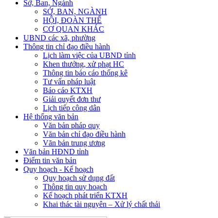
Sở, Ban, Ngành
SỞ, BAN, NGÀNH
HỘI, ĐOÀN THỂ
CƠ QUAN KHÁC
UBND các xã, phường
Thông tin chỉ đạo điều hành
Lịch làm việc của UBND tỉnh
Khen thưởng, xử phạt HC
Thông tin báo cáo thống kê
Tư vấn pháp luật
Báo cáo KTXH
Giải quyết đơn thư
Lịch tiếp công dân
Hệ thống văn bản
Văn bản pháp quy
Văn bản chỉ đạo điều hành
Văn bản trung ương
Văn bản HĐND tỉnh
Điểm tin văn bản
Quy hoạch - Kế hoạch
Quy hoạch sử dụng đất
Thông tin quy hoạch
Kế hoạch phát triển KTXH
Khai thác tài nguyên – Xử lý chất thải