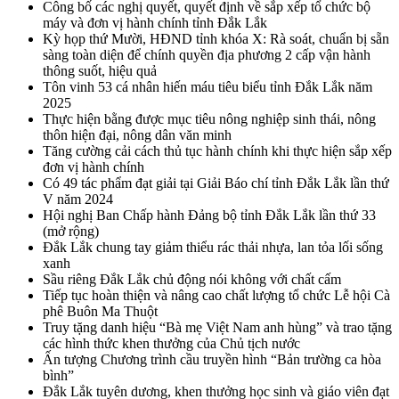
Công bố các nghị quyết, quyết định về sắp xếp tổ chức bộ
máy và đơn vị hành chính tỉnh Đắk Lắk
Kỳ họp thứ Mười, HĐND tỉnh khóa X: Rà soát, chuẩn bị sẵn
sàng toàn diện để chính quyền địa phương 2 cấp vận hành
thông suốt, hiệu quả
Tôn vinh 53 cá nhân hiến máu tiêu biểu tỉnh Đắk Lắk năm
2025
Thực hiện bằng được mục tiêu nông nghiệp sinh thái, nông
thôn hiện đại, nông dân văn minh
Tăng cường cải cách thủ tục hành chính khi thực hiện sắp xếp
đơn vị hành chính
Có 49 tác phẩm đạt giải tại Giải Báo chí tỉnh Đắk Lắk lần thứ
V năm 2024
Hội nghị Ban Chấp hành Đảng bộ tỉnh Đắk Lắk lần thứ 33
(mở rộng)
Đắk Lắk chung tay giảm thiểu rác thải nhựa, lan tỏa lối sống
xanh
Sầu riêng Đắk Lắk chủ động nói không với chất cấm
Tiếp tục hoàn thiện và nâng cao chất lượng tổ chức Lễ hội Cà
phê Buôn Ma Thuột
Truy tặng danh hiệu “Bà mẹ Việt Nam anh hùng” và trao tặng
các hình thức khen thưởng của Chủ tịch nước
Ấn tượng Chương trình cầu truyền hình “Bản trường ca hòa
bình”
Đắk Lắk tuyên dương, khen thưởng học sinh và giáo viên đạt