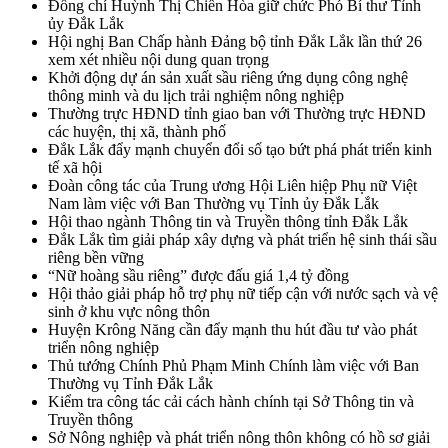
Đồng chí Huỳnh Thị Chiến Hòa giữ chức Phó Bí thư Tỉnh
ủy Đắk Lắk
Hội nghị Ban Chấp hành Đảng bộ tỉnh Đắk Lắk lần thứ 26
xem xét nhiều nội dung quan trọng
Khởi động dự án sản xuất sầu riêng ứng dụng công nghệ
thông minh và du lịch trải nghiệm nông nghiệp
Thường trực HĐND tỉnh giao ban với Thường trực HĐND
các huyện, thị xã, thành phố
Đắk Lắk đẩy mạnh chuyển đổi số tạo bứt phá phát triển kinh
tế xã hội
Đoàn công tác của Trung ương Hội Liên hiệp Phụ nữ Việt
Nam làm việc với Ban Thường vụ Tỉnh ủy Đắk Lắk
Hội thao ngành Thông tin và Truyền thông tỉnh Đắk Lắk
Đắk Lắk tìm giải pháp xây dựng và phát triển hệ sinh thái sầu
riêng bền vững
“Nữ hoàng sầu riêng” được đấu giá 1,4 tỷ đồng
Hội thảo giải pháp hỗ trợ phụ nữ tiếp cận với nước sạch và vệ
sinh ở khu vực nông thôn
Huyện Krông Năng cần đẩy mạnh thu hút đầu tư vào phát
triển nông nghiệp
Thủ tướng Chính Phủ Phạm Minh Chính làm việc với Ban
Thường vụ Tỉnh Đắk Lắk
Kiểm tra công tác cải cách hành chính tại Sở Thông tin và
Truyền thông
Sở Nông nghiệp và phát triển nông thôn không có hồ sơ giải