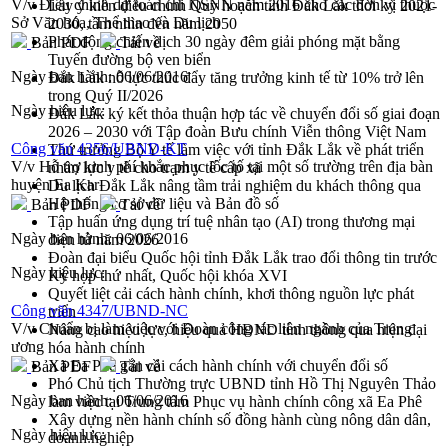
V/v Điều chỉnh dự toán chi NSNN năm 2016 cho các đơn vị thuộc
Lấy ý kiến điều chỉnh Quy hoạch tỉnh Đắk Lắk thời kỳ 2021-
Sở Văn hóa, Thể thao và Du lịch
2030, tầm nhìn đến năm 2050
Phát động chiến dịch 30 ngày đêm giải phóng mặt bằng
Bản PDF
Tải về
Tuyến đường bộ ven biển
Ngày ban hành:
06/06/2016
Đắk Lắk nỗ lực thúc đẩy tăng trưởng kinh tế từ 10% trở lên
trong Quý II/2026
Ngày hiệu lực:
Đắk Lắk ký kết thỏa thuận hợp tác về chuyển đổi số giai đoạn
2026 – 2030 với Tập đoàn Bưu chính Viễn thông Việt Nam
Công văn 4356/UBND-KT
Thứ trưởng Bộ Y tế làm việc với tỉnh Đắk Lắk về phát triển
V/v Hỗ trợ kinh phí khắc phục lốc tố tại một số trường trên địa bàn
nhân lực y tế cho trạm y tế cấp xã
huyện Ea Kar
Du lịch Đắk Lắk nâng tầm trải nghiệm du khách thông qua
Hệ thống cơ sở dữ liệu và Bản đồ số
Bản PDF
Tải về
Tập huấn ứng dụng trí tuệ nhân tạo (AI) trong thương mại
Ngày ban hành:
06/06/2016
điện tử năm 2026
Đoàn đại biểu Quốc hội tỉnh Đắk Lắk trao đổi thông tin trước
Ngày hiệu lực:
Kỳ họp thứ nhất, Quốc hội khóa XVI
Quyết liệt cải cách hành chính, khơi thông nguồn lực phát
Công văn 4347/UBND-NC
triển
V/v Chuẩn bị làm việc với Đoàn công tác liên ngành của Trung
Nâng cao hiệu lực, hiệu quả HĐND tỉnh thông qua hiện đại
ương
hóa hành chính
Xã Ea Phê gắn cải cách hành chính với chuyển đổi số
Bản PDF
Tải về
Phó Chủ tịch Thường trực UBND tỉnh Hồ Thị Nguyên Thảo
Ngày ban hành:
06/06/2016
làm việc tại Trung tâm Phục vụ hành chính công xã Ea Phê
Xây dựng nền hành chính số đồng hành cùng nông dân dân,
Ngày hiệu lực:
doanh nghiệp