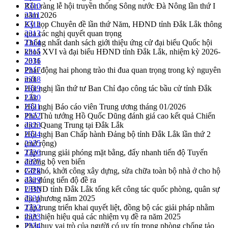
Rộn ràng lễ hội truyền thống Sông nước Đà Nông lần thứ I
2310
năm 2026
2311
Kỳ họp Chuyên đề lần thứ Năm, HĐND tỉnh Đắk Lắk thông
2312
qua các nghị quyết quan trọng
2313
Thống nhất danh sách giới thiệu ứng cử đại biểu Quốc hội
2314
khoá XVI và đại biểu HĐND tỉnh Đắk Lắk, nhiệm kỳ 2026-
2315
2031
2316
Phát động hai phong trào thi đua quan trọng trong kỷ nguyên
2317
mới
2318
Hội nghị lần thứ tư Ban Chỉ đạo công tác bầu cử tỉnh Đắk
2319
Lắk
2320
Hội nghị Báo cáo viên Trung ương tháng 01/2026
2321
Phó Thủ tướng Hồ Quốc Dũng đánh giá cao kết quả Chiến
2322
dịch Quang Trung tại Đắk Lắk
2323
Hội nghị Ban Chấp hành Đảng bộ tỉnh Đắk Lắk lần thứ 2
2324
(mở rộng)
2325
Tập trung giải phóng mặt bằng, đẩy nhanh tiến độ Tuyến
2326
đường bộ ven biển
2327
Gỡ khó, khởi công xây dựng, sửa chữa toàn bộ nhà ở cho hộ
2328
dân đúng tiến độ đề ra
2329
UBND tỉnh Đắk Lắk tổng kết công tác quốc phòng, quân sự
2330
địa phương năm 2025
2331
Tập trung triển khai quyết liệt, đồng bộ các giải pháp nhằm
2332
thực hiện hiệu quả các nhiệm vụ đề ra năm 2025
2333
Phát huy vai trò của người có uy tín trong phòng chống tảo
2334