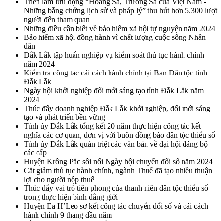
Triển lãm lưu động “Hoàng Sa, Trường Sa của Việt Nam -
Những bằng chứng lịch sử và pháp lý” thu hút hơn 5.300 lượt
người đến tham quan
Những điều cần biết về bảo hiểm xã hội tự nguyện năm 2024
Bảo hiểm xã hội đồng hành vì chất lượng cuộc sống Nhân
dân
Đắk Lắk tập huấn nghiệp vụ kiểm soát thủ tục hành chính
năm 2024
Kiểm tra công tác cải cách hành chính tại Ban Dân tộc tỉnh
Đắk Lắk
Ngày hội khởi nghiệp đổi mới sáng tạo tỉnh Đắk Lắk năm
2024
Thúc đẩy doanh nghiệp Đắk Lắk khởi nghiệp, đổi mới sáng
tạo và phát triển bền vững
Tỉnh ủy Đắk Lắk tổng kết 20 năm thực hiện công tác kết
nghĩa các cơ quan, đơn vị với buôn đồng bào dân tộc thiểu số
Tỉnh ủy Đắk Lắk quán triệt các văn bản về đại hội đảng bộ
các cấp
Huyện Krông Pắc sôi nổi Ngày hội chuyển đổi số năm 2024
Cắt giảm thủ tục hành chính, ngành Thuế đã tạo nhiều thuận
lợi cho người nộp thuế
Thúc đẩy vai trò tiên phong của thanh niên dân tộc thiểu số
trong thực hiện bình đẳng giới
Huyện Ea H’Leo sơ kết công tác chuyển đổi số và cải cách
hành chính 9 tháng đầu năm