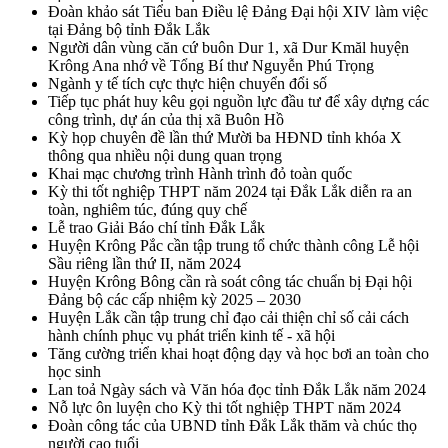
Đoàn khảo sát Tiểu ban Điều lệ Đảng Đại hội XIV làm việc
tại Đảng bộ tỉnh Đắk Lắk
Người dân vùng căn cứ buôn Dur 1, xã Dur Kmăl huyện
Krông Ana nhớ về Tổng Bí thư Nguyễn Phú Trọng
Ngành y tế tích cực thực hiện chuyển đổi số
Tiếp tục phát huy kêu gọi nguồn lực đầu tư để xây dựng các
công trình, dự án của thị xã Buôn Hồ
Kỳ họp chuyên đề lần thứ Mười ba HĐND tỉnh khóa X
thông qua nhiều nội dung quan trọng
Khai mạc chương trình Hành trình đỏ toàn quốc
Kỳ thi tốt nghiệp THPT năm 2024 tại Đắk Lắk diễn ra an
toàn, nghiêm túc, đúng quy chế
Lễ trao Giải Báo chí tỉnh Đắk Lắk
Huyện Krông Pắc cần tập trung tổ chức thành công Lễ hội
Sầu riêng lần thứ II, năm 2024
Huyện Krông Bông cần rà soát công tác chuẩn bị Đại hội
Đảng bộ các cấp nhiệm kỳ 2025 – 2030
Huyện Lắk cần tập trung chỉ đạo cải thiện chỉ số cải cách
hành chính phục vụ phát triển kinh tế - xã hội
Tăng cường triển khai hoạt động dạy và học bơi an toàn cho
học sinh
Lan toả Ngày sách và Văn hóa đọc tỉnh Đắk Lắk năm 2024
Nỗ lực ôn luyện cho Kỳ thi tốt nghiệp THPT năm 2024
Đoàn công tác của UBND tỉnh Đắk Lắk thăm và chúc thọ
người cao tuổi