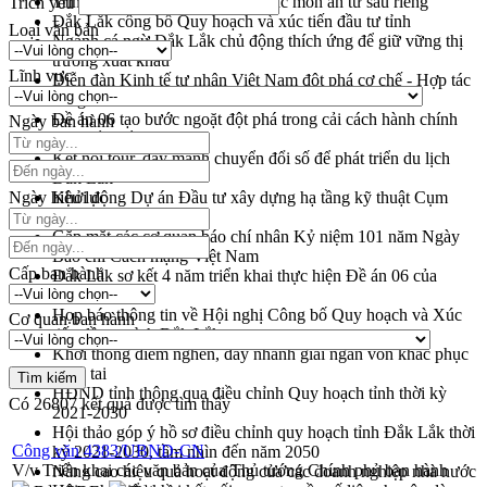
Trình diễn nghệ thuật chế biến các món ăn từ sầu riêng
Trích yếu
Đắk Lắk công bố Quy hoạch và xúc tiến đầu tư tỉnh
Loại văn bản
Ngành cá ngừ Đắk Lắk chủ động thích ứng để giữ vững thị
trường xuất khẩu
Lĩnh vực
Diễn đàn Kinh tế tư nhân Việt Nam đột phá cơ chế - Hợp tác
công tư
Đề án 06 tạo bước ngoặt đột phá trong cải cách hành chính
Ngày ban hành
tỉnh Đắk Lắk
Kết nối tour, đẩy mạnh chuyển đổi số để phát triển du lịch
Đắk Lắk
Ngày hiệu lực
Khởi động Dự án Đầu tư xây dựng hạ tầng kỹ thuật Cụm
công nghiệp Tân Tiến
Gặp mặt các cơ quan báo chí nhân Kỷ niệm 101 năm Ngày
Báo chí Cách mạng Việt Nam
Cấp ban hành
Đắk Lắk sơ kết 4 năm triển khai thực hiện Đề án 06 của
Chính phủ
Họp báo thông tin về Hội nghị Công bố Quy hoạch và Xúc
Cơ quan ban hành
tiến đầu tư tỉnh Đắk Lắk
Khơi thông điểm nghẽn, đẩy nhanh giải ngân vốn khắc phục
thiên tai
HĐND tỉnh thông qua điều chỉnh Quy hoạch tỉnh thời kỳ
Có
26807
kết quả được tìm thấy
2021-2030
Hội thảo góp ý hồ sơ điều chỉnh quy hoạch tỉnh Đắk Lắk thời
Công văn 4383/UBND-CN
kỳ 2021-2030, tầm nhìn đến năm 2050
V/v Triển khai các văn bản của Thủ tướng Chính phủ ban hành
Nâng cao hiệu quả hoạt động của các doanh nghiệp nhà nước