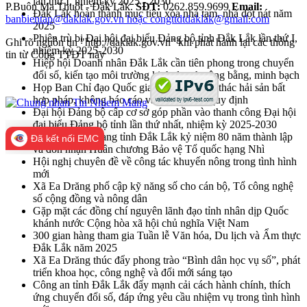
lần thứ I, nhiệm kỳ 2025 - 2030
P.Buôn Ma Thuột - Đắk Lắk.
SĐT:
0262.859.9699
Email:
Đắk Lắk hoàn thành mục tiêu xóa nhà tạm, nhà dột nát năm
banbientap@daklak.gov.vn hoặc congttdtdaklak@gmail.com
2025
Phiên trù bị Đại hội đại biểu Đảng bộ tỉnh Đắk Lắk lần thứ I,
Ghi rõ nguồn tin "http://daklak.gov.vn" khi phát hành lại các thông
nhiệm kỳ 2025-2030
tin từ Cổng TTĐT này
Hiệp hội Doanh nhân Đắk Lắk cần tiên phong trong chuyển
đổi số, kiến tạo môi trường kinh doanh công bằng, minh bạch
Họp Ban Chỉ đạo Quốc gia về chống khai thác hải sản bất
hợp pháp, không báo cáo và không theo quy định
Đại hội Đảng bộ cấp cơ sở góp phần vào thanh công Đại hội
đại biểu Đảng bộ tỉnh lần thứ nhất, nhiệm kỳ 2025-2030
Lực lượng vũ trang tỉnh Đắk Lắk kỷ niệm 80 năm thành lập
Đã kết nối EMC
và đón nhận Huân chương Bảo vệ Tổ quốc hạng Nhì
Hội nghị chuyên đề về công tác khuyến nông trong tình hình
mới
Xã Ea Drăng phổ cập kỹ năng số cho cán bộ, Tổ công nghệ
số cộng đồng và nông dân
Gặp mặt các đồng chí nguyên lãnh đạo tỉnh nhân dịp Quốc
khánh nước Cộng hòa xã hội chủ nghĩa Việt Nam
300 gian hàng tham gia Tuần lễ Văn hóa, Du lịch và Ẩm thực
Đắk Lắk năm 2025
Xã Ea Drăng thúc đẩy phong trào “Bình dân học vụ số”, phát
triển khoa học, công nghệ và đổi mới sáng tạo
Công an tỉnh Đắk Lắk đẩy mạnh cải cách hành chính, thích
ứng chuyển đổi số, đáp ứng yêu cầu nhiệm vụ trong tình hình