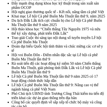
Đẩy mạnh ứng dụng khoa học kỹ thuật trong sản xuất sản
phẩm OCOP
Hội nghị giao thương quốc tế - Kết nối, nâng tầm cà phê Việt
Khai mạc Lễ hội Cà phê Buôn Ma Thuột lần thứ 9, năm 2025
Du lịch Đắk Lắk tích cực chuẩn bị cho Lễ hội Cà phê Buôn
Ma Thuột lần thứ 9 năm 2025
Hội thảo khoa học “Chiến thắng Tây Nguyên 1975 và nửa
thế kỷ xây dựng, phát triển Đắk Lắk”
Trao giải Cuộc thi sáng tạo nội dung số tuyên truyền Lễ hội
Cà phê Buôn Ma Thuột
Đoàn đại biểu Quốc hội tỉnh thăm và chúc mừng các cơ sở y
tế
Hội voi Buôn Đôn - Điểm nhấn đặc sắc tại Lễ hội cà phê
Buôn Ma Thuột lần thứ 9
Rà soát tiến độ các hoạt động kỷ niệm 50 năm Chiến thắng
Buôn Ma Thuột, giải phóng tỉnh Đắk Lắk và Lễ hội Cà phê
Buôn Ma Thuột lần thứ 9
Lễ hội Cà phê Buôn Ma Thuột lần thứ 9 năm 2025 có 17
hoạt động chính thức hấp dẫn
Lễ hội Cà phê Buôn Ma Thuột lần thứ 9: Nâng cao vị thế
ngành hàng cà phê Việt Nam
Phó Chủ tịch UBND tỉnh Trương Công Thái kiểm tra tiến độ
triển khai các dự án giao thông trên địa bàn
Công bố các quyết định về sắp xếp tổ chức bộ máy và công
tác cán bộ