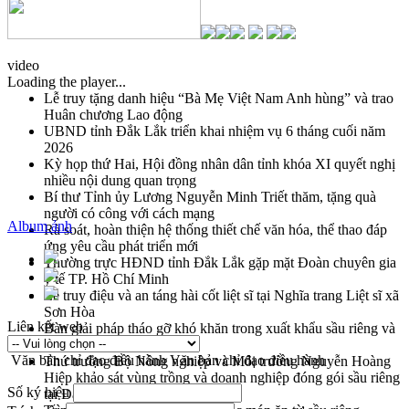
video
Loading the player...
Lễ truy tặng danh hiệu “Bà Mẹ Việt Nam Anh hùng” và trao
Huân chương Lao động
UBND tỉnh Đắk Lắk triển khai nhiệm vụ 6 tháng cuối năm
2026
Kỳ họp thứ Hai, Hội đồng nhân dân tỉnh khóa XI quyết nghị
nhiều nội dung quan trọng
Bí thư Tỉnh ủy Lương Nguyễn Minh Triết thăm, tặng quà
người có công với cách mạng
Album ảnh
Rà soát, hoàn thiện hệ thống thiết chế văn hóa, thể thao đáp
ứng yêu cầu phát triển mới
Thường trực HĐND tỉnh Đắk Lắk gặp mặt Đoàn chuyên gia
y tế TP. Hồ Chí Minh
Lễ truy điệu và an táng hài cốt liệt sĩ tại Nghĩa trang Liệt sĩ xã
Sơn Hòa
Liên kết web
Bàn giải pháp tháo gỡ khó khăn trong xuất khẩu sầu riêng và
triển khai quy định EUDR
Văn bản chỉ đạo điều hành
Văn bản chỉ đạo điều hành
Thứ trưởng Bộ Nông nghiệp và Môi trường Nguyễn Hoàng
Hiệp khảo sát vùng trồng và doanh nghiệp đóng gói sầu riêng
Số ký hiệu
tại Đắk Lắk