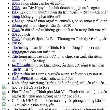
hôn và hôn nhân cận huyết thống
2335
Nông sản Tây Nguyên thu hút doanh nghiệp nước ngoài
2336
Đắk Lắk định vị thương hiệu du lịch “Biển – Rừng – Cà phê”
2337
trong không gian phát triển mới
2338
Hội nghị chia sẻ kinh nghiệm, chuyển giao kỹ thuật y tế, định
2339
hướng phát triển chuyên sâu đến 2030
2340
Chuyển đổi số mở ra không gian phát triển trong lĩnh vực văn
2341
hóa, du lịch
2342
Công bố quyết định của Ban Thường vụ Tỉnh ủy về công tác
2343
cán bộ.
2344
Thủ tướng Phạm Minh Chính: Khẩn trương tái thiết cuộc
2345
sống người dân sau thiên tai
2346
Tập trung nâng cao chất lượng, tổ chức sản xuất sầu riêng
2347
theo hướng bền vững
← Đầu tiên
Đẩy nhanh công tác khắc phục, ổn định đời sống Nhân dân
Trước
sau bão số 13
Tiếp theo
Bí thư Tỉnh ủy Lương Nguyễn Minh Triết dự Ngày hội đại
Cuối cùng →
đoàn kết tại Buôn Đăk Tuôr, xã Cư Pui
Khởi công xây dựng Trường Phổ thông nội trú liên cấp tiểu
học và THCS xã Ia Rvê
Phó Thủ tướng Chính phủ Mai Văn Chính chia sẻ, động viên
người dân chịu ảnh hưởng nặng từ bão số 13
Chủ tịch UBND tỉnh kiểm tra công tác phòng, chống bão số
13 tại các địa bàn xung yếu
Tập trung đẩy nhanh giải ngân nguồn vốn các chương trình