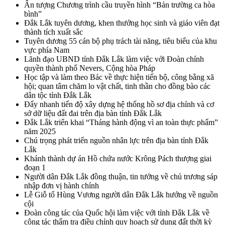
Ấn tượng Chương trình cầu truyền hình “Bản trường ca hòa
bình”
Đắk Lắk tuyên dương, khen thưởng học sinh và giáo viên đạt
thành tích xuất sắc
Tuyên dương 55 cán bộ phụ trách tài năng, tiêu biểu của khu
vực phía Nam
Lãnh đạo UBND tỉnh Đắk Lắk làm việc với Đoàn chính
quyền thành phố Nevers, Cộng hòa Pháp
Học tập và làm theo Bác về thực hiện tiến bộ, công bằng xã
hội; quan tâm chăm lo vật chất, tinh thần cho đồng bào các
dân tộc tỉnh Đắk Lắk
Đẩy nhanh tiến độ xây dựng hệ thống hồ sơ địa chính và cơ
sở dữ liệu đất đai trên địa bàn tỉnh Đắk Lắk
Đắk Lắk triển khai “Tháng hành động vì an toàn thực phẩm”
năm 2025
Chú trọng phát triển nguồn nhân lực trên địa bàn tỉnh Đắk
Lắk
Khánh thành dự án Hồ chứa nước Krông Pách thượng giai
đoạn 1
Người dân Đắk Lắk đồng thuận, tin tưởng về chủ trương sáp
nhập đơn vị hành chính
Lễ Giỗ tổ Hùng Vương người dân Đắk Lắk hướng về nguồn
cội
Đoàn công tác của Quốc hội làm việc với tỉnh Đắk Lắk về
công tác thẩm tra điều chỉnh quy hoạch sử dụng đất thời kỳ