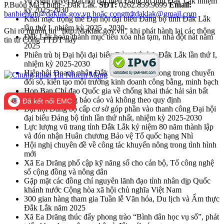
vụ Nghị quyết Đại hội đại biểu Đảng bộ tỉnh Đắk Lắk nhiệm
P.Buôn Ma Thuột - Đắk Lắk.
SĐT:
0262.859.9699
Email:
kỳ 2025-2030
banbientap@daklak.gov.vn hoặc congttdtdaklak@gmail.com
Khai mạc trọng thể Đại hội đại biểu Đảng bộ tỉnh Đắk Lắk
lần thứ I, nhiệm kỳ 2025 - 2030
Ghi rõ nguồn tin "http://daklak.gov.vn" khi phát hành lại các thông
Đắk Lắk hoàn thành mục tiêu xóa nhà tạm, nhà dột nát năm
tin từ Cổng TTĐT này
2025
Phiên trù bị Đại hội đại biểu Đảng bộ tỉnh Đắk Lắk lần thứ I,
nhiệm kỳ 2025-2030
Hiệp hội Doanh nhân Đắk Lắk cần tiên phong trong chuyển
đổi số, kiến tạo môi trường kinh doanh công bằng, minh bạch
Họp Ban Chỉ đạo Quốc gia về chống khai thác hải sản bất
hợp pháp, không báo cáo và không theo quy định
Đã kết nối EMC
Đại hội Đảng bộ cấp cơ sở góp phần vào thanh công Đại hội
đại biểu Đảng bộ tỉnh lần thứ nhất, nhiệm kỳ 2025-2030
Lực lượng vũ trang tỉnh Đắk Lắk kỷ niệm 80 năm thành lập
và đón nhận Huân chương Bảo vệ Tổ quốc hạng Nhì
Hội nghị chuyên đề về công tác khuyến nông trong tình hình
mới
Xã Ea Drăng phổ cập kỹ năng số cho cán bộ, Tổ công nghệ
số cộng đồng và nông dân
Gặp mặt các đồng chí nguyên lãnh đạo tỉnh nhân dịp Quốc
khánh nước Cộng hòa xã hội chủ nghĩa Việt Nam
300 gian hàng tham gia Tuần lễ Văn hóa, Du lịch và Ẩm thực
Đắk Lắk năm 2025
Xã Ea Drăng thúc đẩy phong trào “Bình dân học vụ số”, phát