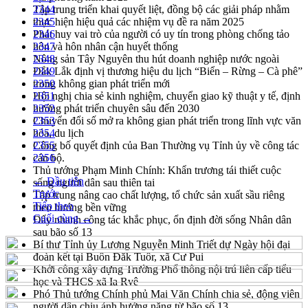
Tập trung triển khai quyết liệt, đồng bộ các giải pháp nhằm
2344
thực hiện hiệu quả các nhiệm vụ đề ra năm 2025
2345
Phát huy vai trò của người có uy tín trong phòng chống tảo
2346
hôn và hôn nhân cận huyết thống
2347
Nông sản Tây Nguyên thu hút doanh nghiệp nước ngoài
2348
Đắk Lắk định vị thương hiệu du lịch “Biển – Rừng – Cà phê”
2349
trong không gian phát triển mới
2350
Hội nghị chia sẻ kinh nghiệm, chuyển giao kỹ thuật y tế, định
2351
hướng phát triển chuyên sâu đến 2030
2352
Chuyển đổi số mở ra không gian phát triển trong lĩnh vực văn
2353
hóa, du lịch
2354
Công bố quyết định của Ban Thường vụ Tỉnh ủy về công tác
2355
cán bộ.
2356
Thủ tướng Phạm Minh Chính: Khẩn trương tái thiết cuộc
← Đầu tiên
sống người dân sau thiên tai
Trước
Tập trung nâng cao chất lượng, tổ chức sản xuất sầu riêng
Tiếp theo
theo hướng bền vững
Cuối cùng →
Đẩy nhanh công tác khắc phục, ổn định đời sống Nhân dân
sau bão số 13
Bí thư Tỉnh ủy Lương Nguyễn Minh Triết dự Ngày hội đại
đoàn kết tại Buôn Đăk Tuôr, xã Cư Pui
Khởi công xây dựng Trường Phổ thông nội trú liên cấp tiểu
học và THCS xã Ia Rvê
Phó Thủ tướng Chính phủ Mai Văn Chính chia sẻ, động viên
người dân chịu ảnh hưởng nặng từ bão số 13