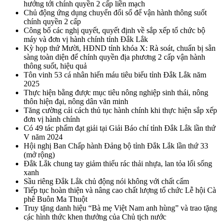
hướng tới chính quyền 2 cấp liền mạch
Chủ động ứng dụng chuyển đổi số để vận hành thông suốt
chính quyền 2 cấp
Công bố các nghị quyết, quyết định về sắp xếp tổ chức bộ
máy và đơn vị hành chính tỉnh Đắk Lắk
Kỳ họp thứ Mười, HĐND tỉnh khóa X: Rà soát, chuẩn bị sẵn
sàng toàn diện để chính quyền địa phương 2 cấp vận hành
thông suốt, hiệu quả
Tôn vinh 53 cá nhân hiến máu tiêu biểu tỉnh Đắk Lắk năm
2025
Thực hiện bằng được mục tiêu nông nghiệp sinh thái, nông
thôn hiện đại, nông dân văn minh
Tăng cường cải cách thủ tục hành chính khi thực hiện sắp xếp
đơn vị hành chính
Có 49 tác phẩm đạt giải tại Giải Báo chí tỉnh Đắk Lắk lần thứ
V năm 2024
Hội nghị Ban Chấp hành Đảng bộ tỉnh Đắk Lắk lần thứ 33
(mở rộng)
Đắk Lắk chung tay giảm thiểu rác thải nhựa, lan tỏa lối sống
xanh
Sầu riêng Đắk Lắk chủ động nói không với chất cấm
Tiếp tục hoàn thiện và nâng cao chất lượng tổ chức Lễ hội Cà
phê Buôn Ma Thuột
Truy tặng danh hiệu “Bà mẹ Việt Nam anh hùng” và trao tặng
các hình thức khen thưởng của Chủ tịch nước