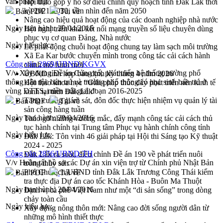
vấn pháp luật
Hội thảo góp ý hồ sơ điều chỉnh quy hoạch tỉnh Đắk Lắk thời
kỳ 2021-2030, tầm nhìn đến năm 2050
Bản PDF
Tải về
Nâng cao hiệu quả hoạt động của các doanh nghiệp nhà nước
Ngày ban hành:
20/04/2016
Hội nghị triển khai kết nối mạng truyền số liệu chuyên dùng
phục vụ cơ quan Đảng, Nhà nước
Ngày hiệu lực:
Lễ phát động chuỗi hoạt động chung tay làm sạch môi trường
Xã Ea Kar bước chuyển mình trong công tác cải cách hành
Công văn 2869/UBND-KGVX
chính mô hình mới
V/v Xây dựng Đề án Củng cố, phát triển hệ thống trường phổ
UBND tỉnh họp báo định kỳ tháng 4 năm 2026
thông dân tộc bán trú và trường phổ thông có học sinh bán trú ở
Hội thảo khoa học “Giải pháp thúc đẩy phát triển nền kinh tế
vùng DTTS, miền núi giai đoạn 2016-2025
xanh tại tỉnh Đắk Lắk”
Tăng cường giám sát, đôn đốc thực hiện nhiệm vụ quản lý tài
Bản PDF
Tải về
sản công hàng tuần
Ngày ban hành:
20/04/2016
Tháo gỡ những vướng mắc, đẩy mạnh công tác cải cách thủ
tục hành chính tại Trung tâm Phục vụ hành chính công tỉnh
Ngày hiệu lực:
Đắk Lắk: Tôn vinh 46 giải pháp tại Hội thi Sáng tạo Kỹ thuật
2024 - 2025
Công văn 2856/UBND-TH
Đắk Lắk rà soát, điều chỉnh Đề án 190 về phát triển nuôi
V/v Hoàn tất hồ sơ các Dự án xin viện trợ từ Chính phủ Nhật Bản
trồng thủy sản
Phó Chủ tịch UBND tỉnh Đắk Lắk Trương Công Thái kiểm
Bản PDF
Tải về
tra thực địa Dự án cao tốc Khánh Hòa - Buôn Ma Thuột
Ngày ban hành:
20/04/2016
Định vị cà phê Việt Nam như một “di sản sống” trong dòng
chảy toàn cầu
Ngày hiệu lực:
Xây dựng nông thôn mới: Nâng cao đời sống người dân từ
những mô hình thiết thực