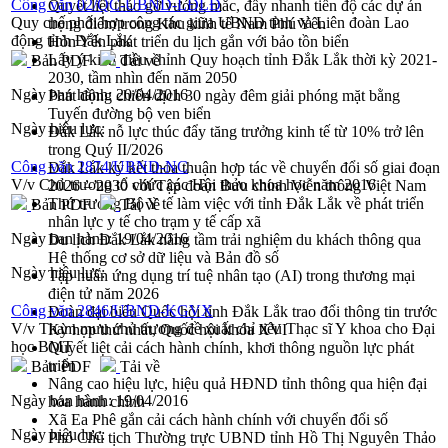
Công văn 02/QC-UBND-LĐLĐ
Quyết liệt tháo gỡ vướng mắc, đẩy nhanh tiến độ các dự án
Quy chế phối hợp công tác giữa UBND tỉnh và Liên đoàn Lao
trọng điểm trong Khu kinh tế Nam Phú Yên
động tỉnh Đắk Lắk
Hòn Yến phát triển du lịch gắn với bảo tồn biển
Lấy ý kiến điều chỉnh Quy hoạch tỉnh Đắk Lắk thời kỳ 2021-
Bản PDF
Tải về
2030, tầm nhìn đến năm 2050
Ngày ban hành:
20/04/2016
Phát động chiến dịch 30 ngày đêm giải phóng mặt bằng
Tuyến đường bộ ven biển
Ngày hiệu lực:
Đắk Lắk nỗ lực thúc đẩy tăng trưởng kinh tế từ 10% trở lên
trong Quý II/2026
Công văn 2874/UBND-NC
Đắk Lắk ký kết thỏa thuận hợp tác về chuyển đổi số giai đoạn
V/v Chủ trương tổ chức các Hội thảo khoa học năm 2016
2026 – 2030 với Tập đoàn Bưu chính Viễn thông Việt Nam
Thứ trưởng Bộ Y tế làm việc với tỉnh Đắk Lắk về phát triển
Bản PDF
Tải về
nhân lực y tế cho trạm y tế cấp xã
Ngày ban hành:
19/04/2016
Du lịch Đắk Lắk nâng tầm trải nghiệm du khách thông qua
Hệ thống cơ sở dữ liệu và Bản đồ số
Ngày hiệu lực:
Tập huấn ứng dụng trí tuệ nhân tạo (AI) trong thương mại
điện tử năm 2026
Công văn 2846/UBND-KGVX
Đoàn đại biểu Quốc hội tỉnh Đắk Lắk trao đổi thông tin trước
V/v Tham mưu chủ trương đề xuất chỉ tiêu Thạc sĩ Y khoa cho Đại
Kỳ họp thứ nhất, Quốc hội khóa XVI
học BMT
Quyết liệt cải cách hành chính, khơi thông nguồn lực phát
triển
Bản PDF
Tải về
Nâng cao hiệu lực, hiệu quả HĐND tỉnh thông qua hiện đại
Ngày ban hành:
19/04/2016
hóa hành chính
Xã Ea Phê gắn cải cách hành chính với chuyển đổi số
Ngày hiệu lực:
Phó Chủ tịch Thường trực UBND tỉnh Hồ Thị Nguyên Thảo