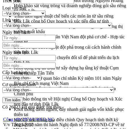
Thứ trưởng Bộ Nông nghiệp và Môi trường Nguyễn Hoàng
Trích yếu
Hiệp khảo sát vùng trồng và doanh nghiệp đóng gói sầu riêng
Loại văn bản
tại Đắk Lắk
Trình diễn nghệ thuật chế biến các món ăn từ sầu riêng
Lĩnh vực
Đắk Lắk công bố Quy hoạch và xúc tiến đầu tư tỉnh
Ngành cá ngừ Đắk Lắk chủ động thích ứng để giữ vững thị
trường xuất khẩu
Ngày ban hành
Diễn đàn Kinh tế tư nhân Việt Nam đột phá cơ chế - Hợp tác
công tư
Đề án 06 tạo bước ngoặt đột phá trong cải cách hành chính
Ngày hiệu lực
tỉnh Đắk Lắk
Kết nối tour, đẩy mạnh chuyển đổi số để phát triển du lịch
Đắk Lắk
Khởi động Dự án Đầu tư xây dựng hạ tầng kỹ thuật Cụm
Cấp ban hành
công nghiệp Tân Tiến
Gặp mặt các cơ quan báo chí nhân Kỷ niệm 101 năm Ngày
Báo chí Cách mạng Việt Nam
Cơ quan ban hành
Đắk Lắk sơ kết 4 năm triển khai thực hiện Đề án 06 của
Chính phủ
Họp báo thông tin về Hội nghị Công bố Quy hoạch và Xúc
tiến đầu tư tỉnh Đắk Lắk
Có
26823
kết quả được tìm thấy
Khơi thông điểm nghẽn, đẩy nhanh giải ngân vốn khắc phục
thiên tai
Công văn 2874/UBND-NC
HĐND tỉnh thông qua điều chỉnh Quy hoạch tỉnh thời kỳ
V/v Tổng kết 07 năm thi hành Nghị định số 77/2008/NĐ-CP về tư
2021-2030