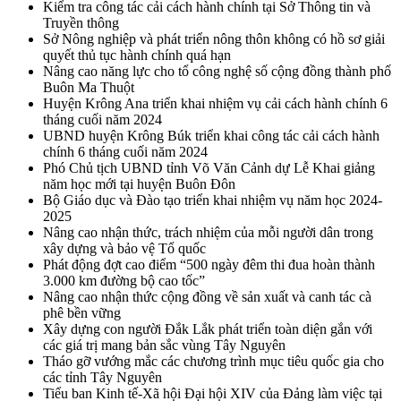
Kiểm tra công tác cải cách hành chính tại Sở Thông tin và
Truyền thông
Sở Nông nghiệp và phát triển nông thôn không có hồ sơ giải
quyết thủ tục hành chính quá hạn
Nâng cao năng lực cho tổ công nghệ số cộng đồng thành phố
Buôn Ma Thuột
Huyện Krông Ana triển khai nhiệm vụ cải cách hành chính 6
tháng cuối năm 2024
UBND huyện Krông Búk triển khai công tác cải cách hành
chính 6 tháng cuối năm 2024
Phó Chủ tịch UBND tỉnh Võ Văn Cảnh dự Lễ Khai giảng
năm học mới tại huyện Buôn Đôn
Bộ Giáo dục và Đào tạo triển khai nhiệm vụ năm học 2024-
2025
Nâng cao nhận thức, trách nhiệm của mỗi người dân trong
xây dựng và bảo vệ Tổ quốc
Phát động đợt cao điểm “500 ngày đêm thi đua hoàn thành
3.000 km đường bộ cao tốc”
Nâng cao nhận thức cộng đồng về sản xuất và canh tác cà
phê bền vững
Xây dựng con người Đắk Lắk phát triển toàn diện gắn với
các giá trị mang bản sắc vùng Tây Nguyên
Tháo gỡ vướng mắc các chương trình mục tiêu quốc gia cho
các tỉnh Tây Nguyên
Tiểu ban Kinh tế-Xã hội Đại hội XIV của Đảng làm việc tại