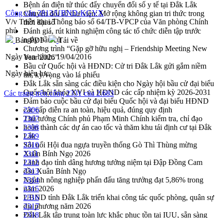
Bệnh án điện tử thúc đẩy chuyển đổi số y tế tại Đắk Lắk
Công văn 2813/UBND-KGVX
Chuyển đổi số thư viện: Mở rộng không gian tri thức trong
V/v Triển khai Thông báo số 64/TB-VPCP của Văn phòng Chính
thời đại số
phủ
Đánh giá, rút kinh nghiệm công tác tổ chức diễn tập trước
ngày bầu cử
Bản PDF
Tải về
Chương trình “Gặp gỡ hữu nghị – Friendship Meeting New
Ngày ban hành:
19/04/2016
Year 2026”
Bầu cử Quốc hội và HĐND: Cử tri Đắk Lắk gửi gắm niềm
Ngày hiệu lực:
tin, kỳ vọng vào lá phiếu
Đắk Lắk sẵn sàng các điều kiện cho Ngày hội bầu cử đại biểu
Quốc hội khóa XVI và HĐND các cấp nhiệm kỳ 2026-2031
Các trang trên cổng 2331 của 2.683
Đảm bảo cuộc bầu cử đại biểu Quốc hội và đại biểu HĐND
các cấp diễn ra an toàn, hiệu quả, đúng quy định
2306
Thủ tướng Chính phủ Phạm Minh Chính kiểm tra, chỉ đạo
2307
hoàn thành các dự án cao tốc và thăm khu tái định cư tại Đắk
2308
Lắk
2309
Sôi nổi Hội đua ngựa truyền thống Gò Thì Thùng mừng
2310
Xuân Bính Ngọ 2026
2311
Lãnh đạo tỉnh dâng hương tưởng niệm tại Đập Đồng Cam
2312
đầu Xuân Bính Ngọ
2313
Ngành nông nghiệp phấn đấu tăng trưởng đạt 5,86% trong
2314
năm 2026
2315
UBND tỉnh Đắk Lắk triển khai công tác quốc phòng, quân sự
2316
địa phương năm 2026
2317
Đắk Lắk tập trung toàn lực khắc phục tồn tại IUU, sẵn sàng
2318