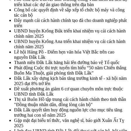
triển khai các dự án giao thông trên địa bàn
Công bố các quyết định về sắp xếp tổ chức bộ máy và công
tác cán bộ
Đẩy mạnh cải cách hành chính tạo đà cho doanh nghiệp phát
triển
UBND huyện Krông Búk triển khai nhiệm vụ cải cách hành
chính năm 2025
UBND huyện Krông Ana triển khai nhiệm vụ cải cách hành
chính năm 2025
Lễ hội Hảng Pồ - Điểm hẹn văn hóa Việt Bắc trên cao
nguyên Đắk Lắk
Thanh niên Đắk Lắk hăng hái lên đường bảo vệ Tổ quốc
Phát động Cuộc thi trực tuyến tìm hiểu “50 năm Chiến thắng
Buôn Ma Thuột, giải phóng tỉnh Đắk Lắk”
Đắk Lắk xây dựng kịch bản tăng trưởng kinh tế - xã hội năm
2025 đạt 8% trở lên
Đề xuất phương án giảm 6 cơ quan chuyên môn trực thuộc
UBND tỉnh Đắk Lắk
Thị xã Buôn Hồ tập trung cải cách hành chính theo tinh thần
"Đồng thuận nhân dân, đồng lòng cán bộ"
Đắk Lắk quyết tâm huy động nguồn lực cho mục tiêu tăng
trưởng hai con số năm 2025
Gặp mặt đại biểu trí thức, văn nghệ sĩ, báo giới Xuân Ất Tỵ
2025
Lãnh đạo UBND tỉnh Đắk Lắk đối thoại với cán bộ, hội viên,