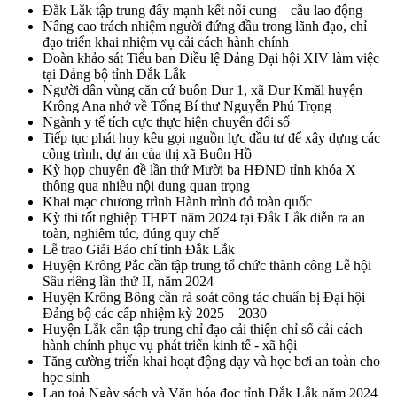
Đắk Lắk tập trung đẩy mạnh kết nối cung – cầu lao động
Nâng cao trách nhiệm người đứng đầu trong lãnh đạo, chỉ
đạo triển khai nhiệm vụ cải cách hành chính
Đoàn khảo sát Tiểu ban Điều lệ Đảng Đại hội XIV làm việc
tại Đảng bộ tỉnh Đắk Lắk
Người dân vùng căn cứ buôn Dur 1, xã Dur Kmăl huyện
Krông Ana nhớ về Tổng Bí thư Nguyễn Phú Trọng
Ngành y tế tích cực thực hiện chuyển đổi số
Tiếp tục phát huy kêu gọi nguồn lực đầu tư để xây dựng các
công trình, dự án của thị xã Buôn Hồ
Kỳ họp chuyên đề lần thứ Mười ba HĐND tỉnh khóa X
thông qua nhiều nội dung quan trọng
Khai mạc chương trình Hành trình đỏ toàn quốc
Kỳ thi tốt nghiệp THPT năm 2024 tại Đắk Lắk diễn ra an
toàn, nghiêm túc, đúng quy chế
Lễ trao Giải Báo chí tỉnh Đắk Lắk
Huyện Krông Pắc cần tập trung tổ chức thành công Lễ hội
Sầu riêng lần thứ II, năm 2024
Huyện Krông Bông cần rà soát công tác chuẩn bị Đại hội
Đảng bộ các cấp nhiệm kỳ 2025 – 2030
Huyện Lắk cần tập trung chỉ đạo cải thiện chỉ số cải cách
hành chính phục vụ phát triển kinh tế - xã hội
Tăng cường triển khai hoạt động dạy và học bơi an toàn cho
học sinh
Lan toả Ngày sách và Văn hóa đọc tỉnh Đắk Lắk năm 2024