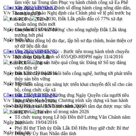
làm việc tại Trung tâm Phục vụ hành chính công xã Ea Phê
Công văn 2822/UBND-KT
Xây dựng nền hành chính số đồng hành cùng nông dân dân,
V/v Tham gia dự thảo Nghị định của Chính phủ về lệ phí trước bạ
doanh nghiệp
Giai đoạn 2026-2030, Đắk Lắk phấn đấu có 77% xã đạt
Bản PDF
Tải về
chuẩn nông thôn mới
Ngày ban hành:
19/04/2016
Chuyển đổi số 'mở đường' cho nông nghiệp Đắk Lắk tăng
trưởng bứt phá
Ngày hiệu lực:
Triển khai đồng bộ đo đạc, lập hồ sơ địa chính, hoàn thiện cơ
sở dữ liệu đất đai
Công văn 2821/UBND-NC
Ứng dụng sinh trắc học - Bước tiến trong hành trình chuyển
V/v Thực hiện Quyết định số 655/QĐ-HĐPH ngày 11/4/2016
đổi số tại Đắk Lắk
Đắk Lắk nâng cao hiệu quả công tác Đảng từ Sổ tay đảng
Bản PDF
Tải về
viên điện tử
Ngày ban hành:
19/04/2016
Đắk Lắk đẩy mạnh nuôi biển công nghệ, hướng tới phát triển
thủy sản bền vững
Ngày hiệu lực:
Tập huấn nâng cao năng lực triển khai chuyển đổi số cho cán
bộ, công chức cấp xã
Công văn 2818/UBND-NC
Đắk Lắk phát động hưởng ứng Ngày Quyền của người tiêu
V/v Thực hiện việc bổ sung Chương trình xây dựng và ban hành
dùng Việt Nam 2026
văn bản QPPL của UBND tỉnh năm 2016
Đẩy mạnh cải cách hành chính, quyết tâm đạt được mục tiêu
tăng trưởng hai con số trong năm 2026
Bản PDF
Tải về
Tổ chức trang trọng Lễ hội Đền thờ Lương Văn Chánh năm
Ngày ban hành:
19/04/2016
2026
Phó Bí thư Tỉnh ủy Đắk Lắk Đỗ Hữu Huy giữ chức Bí thư
Ngày hiệu lực:
Đảng ủy Ủy Ban Nhân dân tỉnh