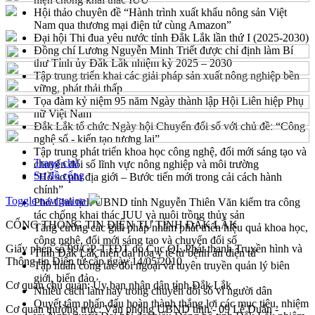
Hội thảo chuyên đề “Hành trình xuất khẩu nông sản Việt
Nam qua thương mại điện tử cùng Amazon”
Đại hội Thi đua yêu nước tỉnh Đắk Lắk lần thứ I (2025-2030)
Đồng chí Lương Nguyễn Minh Triết được chỉ định làm Bí
thư Tỉnh ủy Đắk Lắk nhiệm kỳ 2025 – 2030
Tập trung triển khai các giải pháp sản xuất nông nghiệp bền
vững, phát thải thấp
Tọa đàm kỷ niệm 95 năm Ngày thành lập Hội Liên hiệp Phụ
nữ Việt Nam
Đắk Lắk tổ chức Ngày hội Chuyển đổi số với chủ đề: “Công
nghệ số - kiến tạo tương lai”
Tập trung phát triển khoa học công nghệ, đổi mới sáng tạo và
Trang chủ
chuyển đổi số lĩnh vực nông nghiệp và môi trường
Sơ đồ cổng
“Hồ sơ phi địa giới – Bước tiến mới trong cải cách hành
chính”
Toggle navigation
Phó Chủ tịch UBND tỉnh Nguyễn Thiên Văn kiểm tra công
tác chống khai thác IUU và nuôi trồng thủy sản
CỔNG THÔNG TIN ĐIỆN TỬ TỈNH ĐẮK LẮK
Tăng cường các giải pháp nhằm phát triển hiệu quả khoa học,
công nghệ, đổi mới sáng tạo và chuyển đổi số
Giấy phép số 99/GP-TTĐT do Cục QL Phát thanh Truyền hình và
Tỉnh Đắk Lắk hiện đại hóa y tế từ bệnh án điện tử
Thông tin Điện tử cấp ngày 14/05/2010
Tập huấn công tác đối ngoại và tuyên truyền quản lý biên
giới, biển đảo
Cơ quan chủ quản: Ủy ban nhân dân tỉnh Đắk Lắk
Nhiều cách làm hay trong chuyển đổi số vì người dân
Quyết tâm phấn đấu hoàn thành thắng lợi các mục tiêu, nhiệm
Cơ quan thường trực: Văn phòng UBND tỉnh - 09 Lê Duẩn -