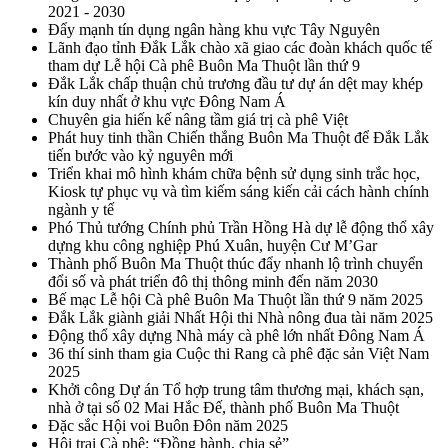
2021 - 2030
Đẩy mạnh tín dụng ngân hàng khu vực Tây Nguyên
Lãnh đạo tỉnh Đắk Lắk chào xã giao các đoàn khách quốc tế
tham dự Lễ hội Cà phê Buôn Ma Thuột lần thứ 9
Đắk Lắk chấp thuận chủ trương đầu tư dự án dệt may khép
kín duy nhất ở khu vực Đông Nam Á
Chuyên gia hiến kế nâng tầm giá trị cà phê Việt
Phát huy tinh thần Chiến thắng Buôn Ma Thuột để Đắk Lắk
tiến bước vào kỷ nguyên mới
Triển khai mô hình khám chữa bệnh sử dụng sinh trắc học,
Kiosk tự phục vụ và tìm kiếm sáng kiến cải cách hành chính
ngành y tế
Phó Thủ tướng Chính phủ Trần Hồng Hà dự lễ động thổ xây
dựng khu công nghiệp Phú Xuân, huyện Cư M’Gar
Thành phố Buôn Ma Thuột thúc đẩy nhanh lộ trình chuyển
đổi số và phát triển đô thị thông minh đến năm 2030
Bế mạc Lễ hội Cà phê Buôn Ma Thuột lần thứ 9 năm 2025
Đắk Lắk giành giải Nhất Hội thi Nhà nông đua tài năm 2025
Động thổ xây dựng Nhà máy cà phê lớn nhất Đông Nam Á
36 thí sinh tham gia Cuộc thi Rang cà phê đặc sản Việt Nam
2025
Khởi công Dự án Tổ hợp trung tâm thương mại, khách sạn,
nhà ở tại số 02 Mai Hắc Đế, thành phố Buôn Ma Thuột
Đặc sắc Hội voi Buôn Đôn năm 2025
Hội trại Cà phê: “Đồng hành, chia sẻ”