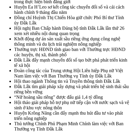
trong thực hiện bình đẳng giới
Huyện Ea H’Leo sơ kết công tác chuyển đổi số và cải cách
hành chính 9 tháng đầu năm
Đồng chí Huỳnh Thị Chiến Hòa giữ chức Phó Bí thư Tỉnh
ủy Đắk Lắk
Hội nghị Ban Chấp hành Đảng bộ tỉnh Đắk Lắk lần thứ 26
xem xét nhiều nội dung quan trọng
Khởi động dự án sản xuất sầu riêng ứng dụng công nghệ
thông minh và du lịch trải nghiệm nông nghiệp
Thường trực HĐND tỉnh giao ban với Thường trực HĐND
các huyện, thị xã, thành phố
Đắk Lắk đẩy mạnh chuyển đổi số tạo bứt phá phát triển kinh
tế xã hội
Đoàn công tác của Trung ương Hội Liên hiệp Phụ nữ Việt
Nam làm việc với Ban Thường vụ Tỉnh ủy Đắk Lắk
Hội thao ngành Thông tin và Truyền thông tỉnh Đắk Lắk
Đắk Lắk tìm giải pháp xây dựng và phát triển hệ sinh thái sầu
riêng bền vững
“Nữ hoàng sầu riêng” được đấu giá 1,4 tỷ đồng
Hội thảo giải pháp hỗ trợ phụ nữ tiếp cận với nước sạch và vệ
sinh ở khu vực nông thôn
Huyện Krông Năng cần đẩy mạnh thu hút đầu tư vào phát
triển nông nghiệp
Thủ tướng Chính Phủ Phạm Minh Chính làm việc với Ban
Thường vụ Tỉnh Đắk Lắk