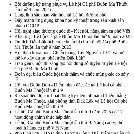
Bồi dưỡng kỹ năng phục vụ Lễ hội Cà phê Buôn Ma Thuột
lần thứ 9 năm 2025
Lung linh sắc màu văn hóa tại Lễ hội đường phố
Đẩy mạnh ứng dụng khoa học kỹ thuật trong sản xuất sản
phẩm OCOP
Hội nghị giao thương quốc tế - Kết nối, nâng tầm cà phê Việt
Khai mạc Lễ hội Cà phê Buôn Ma Thuột lần thứ 9, năm 2025
Du lịch Đắk Lắk tích cực chuẩn bị cho Lễ hội Cà phê Buôn
Ma Thuột lần thứ 9 năm 2025
Hội thảo khoa học “Chiến thắng Tây Nguyên 1975 và nửa
thế kỷ xây dựng, phát triển Đắk Lắk”
Trao giải Cuộc thi sáng tạo nội dung số tuyên truyền Lễ hội
Cà phê Buôn Ma Thuột
Đoàn đại biểu Quốc hội tỉnh thăm và chúc mừng các cơ sở y
tế
Hội voi Buôn Đôn - Điểm nhấn đặc sắc tại Lễ hội cà phê
Buôn Ma Thuột lần thứ 9
Rà soát tiến độ các hoạt động kỷ niệm 50 năm Chiến thắng
Buôn Ma Thuột, giải phóng tỉnh Đắk Lắk và Lễ hội Cà phê
Buôn Ma Thuột lần thứ 9
Lễ hội Cà phê Buôn Ma Thuột lần thứ 9 năm 2025 có 17
hoạt động chính thức hấp dẫn
Lễ hội Cà phê Buôn Ma Thuột lần thứ 9: Nâng cao vị thế
ngành hàng cà phê Việt Nam
Phó Chủ tịch UBND tỉnh Trương Công Thái kiểm tra tiến độ