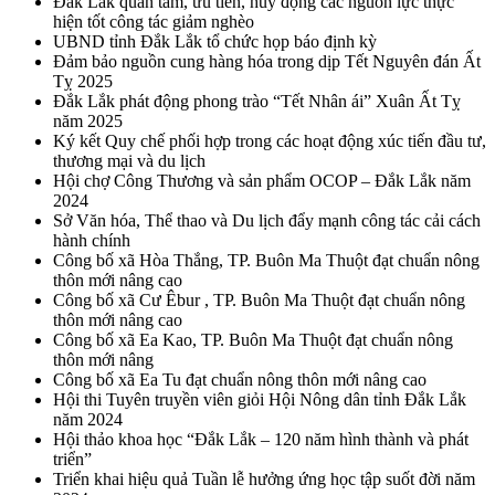
Đắk Lắk quan tâm, ưu tiên, huy động các nguồn lực thực
hiện tốt công tác giảm nghèo
UBND tỉnh Đắk Lắk tổ chức họp báo định kỳ
Đảm bảo nguồn cung hàng hóa trong dịp Tết Nguyên đán Ất
Tỵ 2025
Đắk Lắk phát động phong trào “Tết Nhân ái” Xuân Ất Tỵ
năm 2025
Ký kết Quy chế phối hợp trong các hoạt động xúc tiến đầu tư,
thương mại và du lịch
Hội chợ Công Thương và sản phẩm OCOP – Đắk Lắk năm
2024
Sở Văn hóa, Thể thao và Du lịch đẩy mạnh công tác cải cách
hành chính
Công bố xã Hòa Thắng, TP. Buôn Ma Thuột đạt chuẩn nông
thôn mới nâng cao
Công bố xã Cư Êbur , TP. Buôn Ma Thuột đạt chuẩn nông
thôn mới nâng cao
Công bố xã Ea Kao, TP. Buôn Ma Thuột đạt chuẩn nông
thôn mới nâng
Công bố xã Ea Tu đạt chuẩn nông thôn mới nâng cao
Hội thi Tuyên truyền viên giỏi Hội Nông dân tỉnh Đắk Lắk
năm 2024
Hội thảo khoa học “Đắk Lắk – 120 năm hình thành và phát
triển”
Triển khai hiệu quả Tuần lễ hưởng ứng học tập suốt đời năm