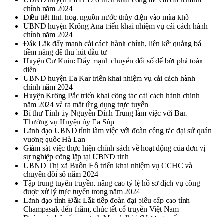
chính năm 2024
Điều tiết linh hoạt nguồn nước thủy điện vào mùa khô
UBND huyện Krông Ana triển khai nhiệm vụ cải cách hành
chính năm 2024
Đắk Lắk đẩy mạnh cải cách hành chính, liên kết quảng bá
tiềm năng để thu hút đầu tư
Huyện Cư Kuin: Đẩy mạnh chuyển đổi số để bứt phá toàn
diện
UBND huyện Ea Kar triển khai nhiệm vụ cải cách hành
chính năm 2024
Huyện Krông Pắc triển khai công tác cải cách hành chính
năm 2024 và ra mắt ứng dụng trực tuyến
Bí thư Tỉnh ủy Nguyễn Đình Trung làm việc với Ban
Thường vụ Huyện ủy Ea Súp
Lãnh đạo UBND tỉnh làm việc với đoàn công tác đại sứ quán
vương quốc Hà Lan
Giám sát việc thực hiện chính sách về hoạt động của đơn vị
sự nghiệp công lập tại UBND tỉnh
UBND Thị xã Buôn Hồ triển khai nhiệm vụ CCHC và
chuyển đổi số năm 2024
Tập trung tuyên truyền, nâng cao tỷ lệ hồ sơ dịch vụ công
được xử lý trực tuyến trong năm 2024
Lãnh đạo tỉnh Đắk Lắk tiếp đoàn đại biểu cấp cao tỉnh
Champasak đến thăm, chúc tết cổ truyền Việt Nam