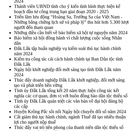
2024
Thành viên UBND tỉnh cho ý kiến tình hình thực hiện kế
hoạch đầu tư công trung hạn giai đoạn 2020 - 2025
Triển lãm lưu động “Hoàng Sa, Trường Sa của Việt Nam -
Những bằng chứng lịch sử và pháp lý” thu hút hơn 5.300 lượt
người đến tham quan
Những điều cần biết về bảo hiểm xã hội tự nguyện năm 2024
Bảo hiểm xã hội đồng hành vì chất lượng cuộc sống Nhân
dân
Đắk Lắk tập huấn nghiệp vụ kiểm soát thủ tục hành chính
năm 2024
Kiểm tra công tác cải cách hành chính tại Ban Dân tộc tỉnh
Đắk Lắk
Ngày hội khởi nghiệp đổi mới sáng tạo tỉnh Đắk Lắk năm
2024
Thúc đẩy doanh nghiệp Đắk Lắk khởi nghiệp, đổi mới sáng
tạo và phát triển bền vững
Tỉnh ủy Đắk Lắk tổng kết 20 năm thực hiện công tác kết
nghĩa các cơ quan, đơn vị với buôn đồng bào dân tộc thiểu số
Tỉnh ủy Đắk Lắk quán triệt các văn bản về đại hội đảng bộ
các cấp
Huyện Krông Pắc sôi nổi Ngày hội chuyển đổi số năm 2024
Cắt giảm thủ tục hành chính, ngành Thuế đã tạo nhiều thuận
lợi cho người nộp thuế
Thúc đẩy vai trò tiên phong của thanh niên dân tộc thiểu số