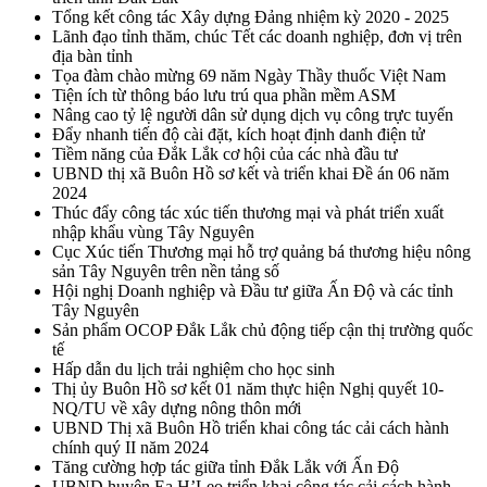
Tổng kết công tác Xây dựng Đảng nhiệm kỳ 2020 - 2025
Lãnh đạo tỉnh thăm, chúc Tết các doanh nghiệp, đơn vị trên
địa bàn tỉnh
Tọa đàm chào mừng 69 năm Ngày Thầy thuốc Việt Nam
Tiện ích từ thông báo lưu trú qua phần mềm ASM
Nâng cao tỷ lệ người dân sử dụng dịch vụ công trực tuyến
Đẩy nhanh tiến độ cài đặt, kích hoạt định danh điện tử
Tiềm năng của Đắk Lắk cơ hội của các nhà đầu tư
UBND thị xã Buôn Hồ sơ kết và triển khai Đề án 06 năm
2024
Thúc đẩy công tác xúc tiến thương mại và phát triển xuất
nhập khẩu vùng Tây Nguyên
Cục Xúc tiến Thương mại hỗ trợ quảng bá thương hiệu nông
sản Tây Nguyên trên nền tảng số
Hội nghị Doanh nghiệp và Đầu tư giữa Ấn Độ và các tỉnh
Tây Nguyên
Sản phẩm OCOP Đắk Lắk chủ động tiếp cận thị trường quốc
tế
Hấp dẫn du lịch trải nghiệm cho học sinh
Thị ủy Buôn Hồ sơ kết 01 năm thực hiện Nghị quyết 10-
NQ/TU về xây dựng nông thôn mới
UBND Thị xã Buôn Hồ triển khai công tác cải cách hành
chính quý II năm 2024
Tăng cường hợp tác giữa tỉnh Đắk Lắk với Ấn Độ
UBND huyện Ea H’Leo triển khai công tác cải cách hành