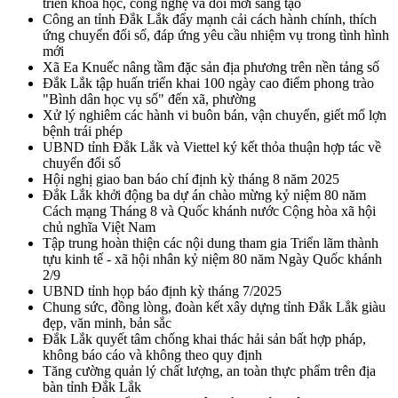
triển khoa học, công nghệ và đổi mới sáng tạo
Công an tỉnh Đắk Lắk đẩy mạnh cải cách hành chính, thích
ứng chuyển đổi số, đáp ứng yêu cầu nhiệm vụ trong tình hình
mới
Xã Ea Knuếc nâng tầm đặc sản địa phương trên nền tảng số
Đắk Lắk tập huấn triển khai 100 ngày cao điểm phong trào
"Bình dân học vụ số" đến xã, phường
Xử lý nghiêm các hành vi buôn bán, vận chuyển, giết mổ lợn
bệnh trái phép
UBND tỉnh Đắk Lắk và Viettel ký kết thỏa thuận hợp tác về
chuyển đổi số
Hội nghị giao ban báo chí định kỳ tháng 8 năm 2025
Đắk Lắk khởi động ba dự án chào mừng kỷ niệm 80 năm
Cách mạng Tháng 8 và Quốc khánh nước Cộng hòa xã hội
chủ nghĩa Việt Nam
Tập trung hoàn thiện các nội dung tham gia Triển lãm thành
tựu kinh tế - xã hội nhân kỷ niệm 80 năm Ngày Quốc khánh
2/9
UBND tỉnh họp báo định kỳ tháng 7/2025
Chung sức, đồng lòng, đoàn kết xây dựng tỉnh Đắk Lắk giàu
đẹp, văn minh, bản sắc
Đắk Lắk quyết tâm chống khai thác hải sản bất hợp pháp,
không báo cáo và không theo quy định
Tăng cường quản lý chất lượng, an toàn thực phẩm trên địa
bàn tỉnh Đắk Lắk