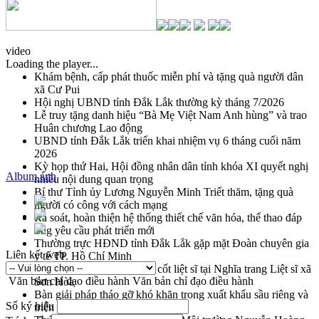
video
Loading the player...
Khám bệnh, cấp phát thuốc miễn phí và tặng quà người dân
xã Cư Pui
Hội nghị UBND tỉnh Đắk Lắk thường kỳ tháng 7/2026
Lễ truy tặng danh hiệu “Bà Mẹ Việt Nam Anh hùng” và trao
Huân chương Lao động
UBND tỉnh Đắk Lắk triển khai nhiệm vụ 6 tháng cuối năm
2026
Kỳ họp thứ Hai, Hội đồng nhân dân tỉnh khóa XI quyết nghị
Album ảnh
nhiều nội dung quan trọng
Bí thư Tỉnh ủy Lương Nguyễn Minh Triết thăm, tặng quà
người có công với cách mạng
Rà soát, hoàn thiện hệ thống thiết chế văn hóa, thể thao đáp
ứng yêu cầu phát triển mới
Thường trực HĐND tỉnh Đắk Lắk gặp mặt Đoàn chuyên gia
Liên kết web
y tế TP. Hồ Chí Minh
Lễ truy điệu và an táng hài cốt liệt sĩ tại Nghĩa trang Liệt sĩ xã
Văn bản chỉ đạo điều hành
Văn bản chỉ đạo điều hành
Sơn Hòa
Bàn giải pháp tháo gỡ khó khăn trong xuất khẩu sầu riêng và
Số ký hiệu
triển khai quy định EUDR