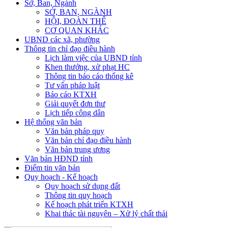
Sở, Ban, Ngành
SỞ, BAN, NGÀNH
HỘI, ĐOÀN THỂ
CƠ QUAN KHÁC
UBND các xã, phường
Thông tin chỉ đạo điều hành
Lịch làm việc của UBND tỉnh
Khen thưởng, xử phạt HC
Thông tin báo cáo thống kê
Tư vấn pháp luật
Báo cáo KTXH
Giải quyết đơn thư
Lịch tiếp công dân
Hệ thống văn bản
Văn bản pháp quy
Văn bản chỉ đạo điều hành
Văn bản trung ương
Văn bản HĐND tỉnh
Điểm tin văn bản
Quy hoạch - Kế hoạch
Quy hoạch sử dụng đất
Thông tin quy hoạch
Kế hoạch phát triển KTXH
Khai thác tài nguyên – Xử lý chất thải