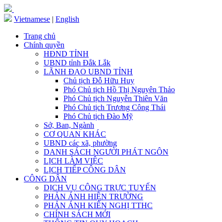
Vietnamese
|
English
Trang chủ
Chính quyền
HĐND TỈNH
UBND tỉnh Đắk Lắk
LÃNH ĐẠO UBND TỈNH
Chủ tịch Đỗ Hữu Huy
Phó Chủ tịch Hồ Thị Nguyên Thảo
Phó Chủ tịch Nguyễn Thiên Văn
Phó Chủ tịch Trương Công Thái
Phó Chủ tịch Đào Mỹ
Sở, Ban, Ngành
CƠ QUAN KHÁC
UBND các xã, phường
DANH SÁCH NGƯỜI PHÁT NGÔN
LỊCH LÀM VIỆC
LỊCH TIẾP CÔNG DÂN
CÔNG DÂN
DỊCH VỤ CÔNG TRỰC TUYẾN
PHẢN ÁNH HIỆN TRƯỜNG
PHẢN ÁNH KIẾN NGHỊ TTHC
CHÍNH SÁCH MỚI