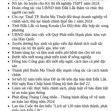
Nỗ lực ôn luyện cho Kỳ thi tốt nghiệp THPT năm 2024
Đoàn công tác của UBND tỉnh Đắk Lắk thăm và chúc thọ
người cao tuổi
Chi cục Thuế TP. Buôn Ma Thuột đối thoại doanh nghiệp về
chính sách, thủ tục hành chính thuế lần 1 năm 2024
Tỉnh Đắk Lắk và bang Kerala (Ấn Độ) thúc đẩy hợp tác song
phương
UBND tỉnh làm việc với Quỹ Phát triển Hạnh phúc khu vực
của Hàn Quốc
Tuyên dương học sinh và giáo viên đạt thành tích xuất sắc
trong các kỳ thi quốc gia, khu vực
Khám sàng lọc và tầm soát miễn phí bệnh tim cho trẻ em
Bước tiến mới trong phát triển kinh tế nông nghiệp
Đồng bào Công giáo đổi mới nếp nghĩ, cách làm cà phê đặc
sản
Thành phố Buôn Ma Thuột đẩy mạnh công tác cải cách hành
chính
Sơ kết 02 năm triển khai Đề án 06 trên địa bàn tỉnh Đắk Lắk
Hội nghị Ban Chấp hành Đảng bộ tỉnh lần thứ 22
Giám sát việc thực hiện chính sách, pháp luật về bảo đảm trật
tự an toàn giao thông
Phát động Tháng Công nhân - Tháng hành động về vệ sinh
an toàn lao động năm 2024
Lan tỏa Cuộc thi tìm hiểu "Lịch sử 120 năm hình thành, phát
triển tỉnh Đắk Lắk"