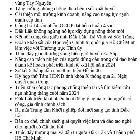
vùng Tây Nguyên
Tăng cường phòng chống dịch bệnh sốt xuất huyết
Cải thiện môi trường kinh doanh, nâng cao năng lực cạnh
tranh cấp tỉnh
Công bố 14 sản phẩm OCOP đạt tiêu chuẩn 4 sao
Đắk Lắk không ngừng nỗ lực xây dựng nông thôn mới
Kết nối cung cầu giữa tỉnh Đắk Lắk, Trà Vinh và Sóc Trăng
Đoàn khảo sát của Học viện Chính trị quốc gia Hồ Chí Minh
làm việc với Thường trực Tỉnh ủy
Thúc đẩy giao thương vùng biên giới huyện Ea Súp
Nâng cao trách nhiệm của người đứng đầu trong chỉ đạo hoàn
thành kế hoạch phát triển kinh tế -xã hội năm 2024
Sơ kết 6 tháng đầu năm thực hiện Đề án 06
Kỳ họp thứ Tám HĐND tỉnh khóa X thông qua 21 Nghị
quyết quan trọng
Triển khai công tác phòng chống thiên tai và tìm kiếm cứu
nạn những tháng cuối năm 2024
Đắk Lắk triển khai nhiều hoạt động ý nghĩa tri ân người có
công, gia đình chính sách
Ra mắt Trung tâm Khởi nghiệp đổi mới sáng tạo tỉnh Đắk
Lắk
Bàn cơ chế, chính sách giải quyết việc làm và đào tạo nghề
cho người có đất thu hồi
Thúc đẩy thương mại và đầu tư giữa Đắk Lắk và Thành phố
Hồ Chí Minh