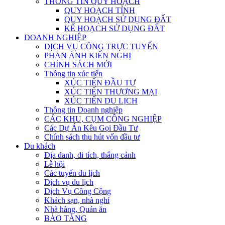
THÔNG TIN QUY HOẠCH
QUY HOẠCH TỈNH
QUY HOẠCH SỬ DỤNG ĐẤT
KẾ HOẠCH SỬ DỤNG ĐẤT
DOANH NGHIỆP
DỊCH VỤ CÔNG TRỰC TUYẾN
PHẢN ÁNH KIẾN NGHỊ
CHÍNH SÁCH MỚI
Thông tin xúc tiến
XÚC TIẾN ĐẦU TƯ
XÚC TIẾN THƯƠNG MẠI
XÚC TIẾN DU LỊCH
Thông tin Doanh nghiệp
CÁC KHU, CỤM CÔNG NGHIỆP
Các Dự Án Kêu Gọi Đầu Tư
Chính sách thu hút vốn đầu tư
Du khách
Địa danh, di tích, thắng cảnh
Lễ hội
Các tuyến du lịch
Dịch vụ du lịch
Dịch Vụ Công Cộng
Khách sạn, nhà nghỉ
Nhà hàng, Quán ăn
BẢO TÀNG