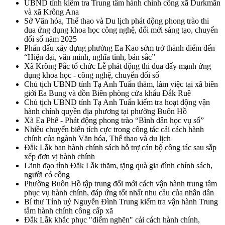
UBND tỉnh kiểm tra Trung tâm hành chính công xã Durkmăn
và xã Krông Ana
Sở Văn hóa, Thể thao và Du lịch phát động phong trào thi
đua ứng dụng khoa học công nghệ, đổi mới sáng tạo, chuyển
đổi số năm 2025
Phấn đấu xây dựng phường Ea Kao sớm trở thành điểm đến
“Hiện đại, văn minh, nghĩa tình, bản sắc”
Xã Krông Pắc tổ chức Lễ phát động thi đua đẩy mạnh ứng
dụng khoa học - công nghệ, chuyển đổi số
Chủ tịch UBND tỉnh Tạ Anh Tuấn thăm, làm việc tại xã biên
giới Ea Bung và đồn Biên phòng cửa khẩu Đắk Ruê
Chủ tịch UBND tỉnh Tạ Anh Tuấn kiểm tra hoạt động vận
hành chính quyền địa phương tại phường Buôn Hồ
Xã Ea Phê - Phát động phong trào “Bình dân học vụ số”
Nhiều chuyển biến tích cực trong công tác cải cách hành
chính của ngành Văn hóa, Thể thao và du lịch
Đắk Lắk ban hành chính sách hỗ trợ cán bộ công tác sau sắp
xếp đơn vị hành chính
Lãnh đạo tỉnh Đắk Lắk thăm, tặng quà gia đình chính sách,
người có công
Phường Buôn Hồ tập trung đổi mới cách vận hành trung tâm
phục vụ hành chính, đáp ứng tốt nhất nhu cầu của nhân dân
Bí thư Tỉnh uỷ Nguyễn Đình Trung kiểm tra vận hành Trung
tâm hành chính công cấp xã
Đắk Lắk khắc phục "điểm nghẽn" cải cách hành chính,