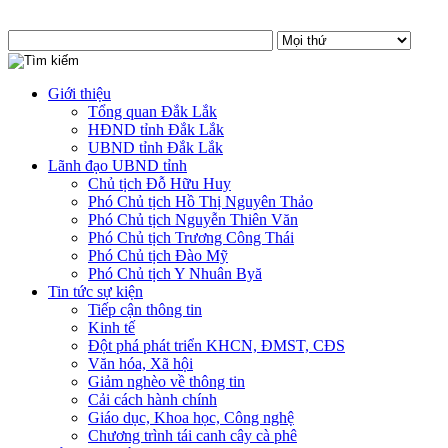
Giới thiệu
Tổng quan Đắk Lắk
HĐND tỉnh Đắk Lắk
UBND tỉnh Đắk Lắk
Lãnh đạo UBND tỉnh
Chủ tịch Đỗ Hữu Huy
Phó Chủ tịch Hồ Thị Nguyên Thảo
Phó Chủ tịch Nguyễn Thiên Văn
Phó Chủ tịch Trương Công Thái
Phó Chủ tịch Đào Mỹ
Phó Chủ tịch Y Nhuân Byă
Tin tức sự kiện
Tiếp cận thông tin
Kinh tế
Đột phá phát triển KHCN, ĐMST, CĐS
Văn hóa, Xã hội
Giảm nghèo về thông tin
Cải cách hành chính
Giáo dục, Khoa học, Công nghệ
Chương trình tái canh cây cà phê