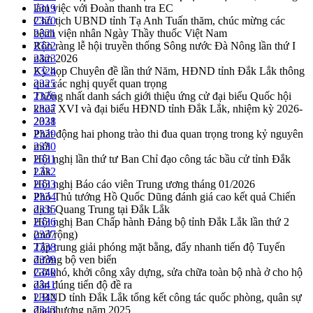
làm việc với Đoàn thanh tra EC
2319
Chủ tịch UBND tỉnh Tạ Anh Tuấn thăm, chúc mừng các
2320
bệnh viện nhân Ngày Thầy thuốc Việt Nam
2321
Rộn ràng lễ hội truyền thống Sông nước Đà Nông lần thứ I
2322
năm 2026
2323
Kỳ họp Chuyên đề lần thứ Năm, HĐND tỉnh Đắk Lắk thông
2324
qua các nghị quyết quan trọng
2325
Thống nhất danh sách giới thiệu ứng cử đại biểu Quốc hội
2326
khoá XVI và đại biểu HĐND tỉnh Đắk Lắk, nhiệm kỳ 2026-
2327
2031
2328
Phát động hai phong trào thi đua quan trọng trong kỷ nguyên
2329
mới
2330
Hội nghị lần thứ tư Ban Chỉ đạo công tác bầu cử tỉnh Đắk
2331
Lắk
2332
Hội nghị Báo cáo viên Trung ương tháng 01/2026
2333
Phó Thủ tướng Hồ Quốc Dũng đánh giá cao kết quả Chiến
2334
dịch Quang Trung tại Đắk Lắk
2335
Hội nghị Ban Chấp hành Đảng bộ tỉnh Đắk Lắk lần thứ 2
2336
(mở rộng)
2337
Tập trung giải phóng mặt bằng, đẩy nhanh tiến độ Tuyến
2338
đường bộ ven biển
2339
Gỡ khó, khởi công xây dựng, sửa chữa toàn bộ nhà ở cho hộ
2340
dân đúng tiến độ đề ra
2341
UBND tỉnh Đắk Lắk tổng kết công tác quốc phòng, quân sự
2342
địa phương năm 2025
2343