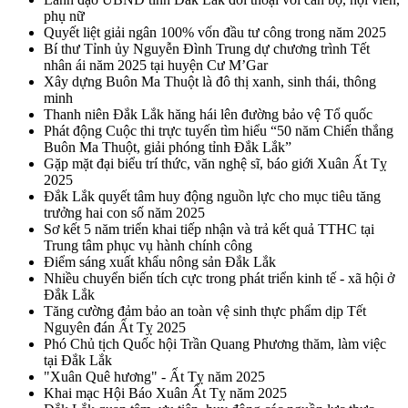
phụ nữ
Quyết liệt giải ngân 100% vốn đầu tư công trong năm 2025
Bí thư Tỉnh ủy Nguyễn Đình Trung dự chương trình Tết
nhân ái năm 2025 tại huyện Cư M’Gar
Xây dựng Buôn Ma Thuột là đô thị xanh, sinh thái, thông
minh
Thanh niên Đắk Lắk hăng hái lên đường bảo vệ Tổ quốc
Phát động Cuộc thi trực tuyến tìm hiểu “50 năm Chiến thắng
Buôn Ma Thuột, giải phóng tỉnh Đắk Lắk”
Gặp mặt đại biểu trí thức, văn nghệ sĩ, báo giới Xuân Ất Tỵ
2025
Đắk Lắk quyết tâm huy động nguồn lực cho mục tiêu tăng
trưởng hai con số năm 2025
Sơ kết 5 năm triển khai tiếp nhận và trả kết quả TTHC tại
Trung tâm phục vụ hành chính công
Điểm sáng xuất khẩu nông sản Đắk Lắk
Nhiều chuyển biến tích cực trong phát triển kinh tế - xã hội ở
Đắk Lắk
Tăng cường đảm bảo an toàn vệ sinh thực phẩm dịp Tết
Nguyên đán Ất Tỵ 2025
Phó Chủ tịch Quốc hội Trần Quang Phương thăm, làm việc
tại Đắk Lắk
"Xuân Quê hương" - Ất Tỵ năm 2025
Khai mạc Hội Báo Xuân Ất Tỵ năm 2025