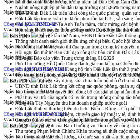
Ngày ban hành:
21/03/2016
Lãnh đạo tỉnh dâng hương tưởng niệm tại Đập Đồng Cam đầ
Ngành nông nghiệp phấn đấu tăng trưởng đạt 5,86% trong nă
Ngày hiệu lực:
UBND tỉnh Đắk Lắk triển khai công tác quốc phòng, quân sự
Đắk Lắk tập trung toàn lực khắc phục tồn tại IUU, sẵn sàng là
Công văn 1921/UBND-CN
Chủ tịch UBND tỉnh Tạ Anh Tuấn thăm, chúc mừng các bệnh 
V/v Danh sách khách hàng sử dụng điện quan trọng trên địa bàn tỉn
Rộn ràng lễ hội truyền thống Sông nước Đà Nông lần thứ I n
Kỳ họp Chuyên đề lần thứ Năm, HĐND tỉnh Đắk Lắk thông qu
Bản PDF
Tải về
Thống nhất danh sách giới thiệu ứng cử đại biểu Quốc hội k
Ngày ban hành:
21/03/2016
Phát động hai phong trào thi đua quan trọng trong kỷ nguyên 
Hội nghị lần thứ tư Ban Chỉ đạo công tác bầu cử tỉnh Đắk Lắk
Ngày hiệu lực:
Hội nghị Báo cáo viên Trung ương tháng 01/2026
Phó Thủ tướng Hồ Quốc Dũng đánh giá cao kết quả Chiến dịc
Công văn 1915/UBND-VHXH
Hội nghị Ban Chấp hành Đảng bộ tỉnh Đắk Lắk lần thứ 2 (mở 
V/v Triển khai Quyết định số 4480/QĐ-BVHTTDL ngày 25/01/2016 v
Tập trung giải phóng mặt bằng, đẩy nhanh tiến độ Tuyến đườn
Gỡ khó, khởi công xây dựng, sửa chữa toàn bộ nhà ở cho hộ dâ
Bản PDF
Tải về
UBND tỉnh Đắk Lắk tổng kết công tác quốc phòng, quân sự 
Ngày ban hành:
21/03/2016
Tập trung triển khai quyết liệt, đồng bộ các giải pháp nhằm t
Phát huy vai trò của người có uy tín trong phòng chống tảo hô
Ngày hiệu lực:
Nông sản Tây Nguyên thu hút doanh nghiệp nước ngoài
Đắk Lắk định vị thương hiệu du lịch “Biển – Rừng – Cà phê” t
Công văn 1914/UBND-VHXH
Hội nghị chia sẻ kinh nghiệm, chuyển giao kỹ thuật y tế, định
V/v Tham gia Ngày hội văn hóa dân tộc Mông toàn quốc lần thứ II,
Chuyển đổi số mở ra không gian phát triển trong lĩnh vực văn h
Công bố quyết định của Ban Thường vụ Tỉnh ủy về công tác c
Bản PDF
Tải về
Thủ tướng Phạm Minh Chính: Khẩn trương tái thiết cuộc sống n
Ngày ban hành:
21/03/2016
Tập trung nâng cao chất lượng, tổ chức sản xuất sầu riêng th