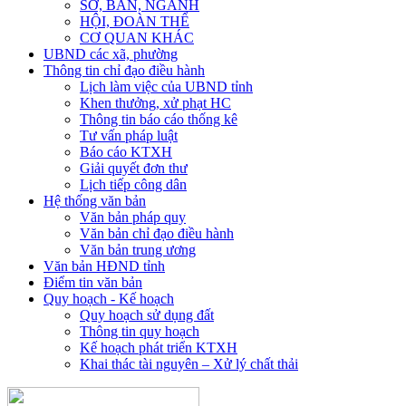
SỞ, BAN, NGÀNH
HỘI, ĐOÀN THỂ
CƠ QUAN KHÁC
UBND các xã, phường
Thông tin chỉ đạo điều hành
Lịch làm việc của UBND tỉnh
Khen thưởng, xử phạt HC
Thông tin báo cáo thống kê
Tư vấn pháp luật
Báo cáo KTXH
Giải quyết đơn thư
Lịch tiếp công dân
Hệ thống văn bản
Văn bản pháp quy
Văn bản chỉ đạo điều hành
Văn bản trung ương
Văn bản HĐND tỉnh
Điểm tin văn bản
Quy hoạch - Kế hoạch
Quy hoạch sử dụng đất
Thông tin quy hoạch
Kế hoạch phát triển KTXH
Khai thác tài nguyên – Xử lý chất thải