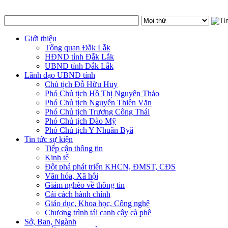
Giới thiệu
Tổng quan Đắk Lắk
HĐND tỉnh Đắk Lắk
UBND tỉnh Đắk Lắk
Lãnh đạo UBND tỉnh
Chủ tịch Đỗ Hữu Huy
Phó Chủ tịch Hồ Thị Nguyên Thảo
Phó Chủ tịch Nguyễn Thiên Văn
Phó Chủ tịch Trương Công Thái
Phó Chủ tịch Đào Mỹ
Phó Chủ tịch Y Nhuân Byă
Tin tức sự kiện
Tiếp cận thông tin
Kinh tế
Đột phá phát triển KHCN, ĐMST, CĐS
Văn hóa, Xã hội
Giảm nghèo về thông tin
Cải cách hành chính
Giáo dục, Khoa học, Công nghệ
Chương trình tái canh cây cà phê
Sở, Ban, Ngành