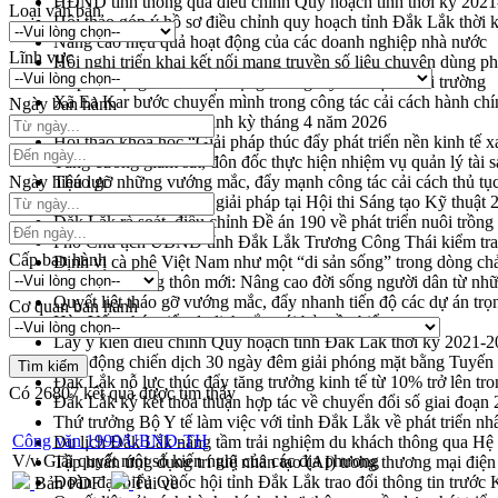
HĐND tỉnh thông qua điều chỉnh Quy hoạch tỉnh thời kỳ 202
Loại văn bản
Hội thảo góp ý hồ sơ điều chỉnh quy hoạch tỉnh Đắk Lắk thời
Nâng cao hiệu quả hoạt động của các doanh nghiệp nhà nước
Lĩnh vực
Hội nghị triển khai kết nối mạng truyền số liệu chuyên dùng 
Lễ phát động chuỗi hoạt động chung tay làm sạch môi trường
Xã Ea Kar bước chuyển mình trong công tác cải cách hành ch
Ngày ban hành
UBND tỉnh họp báo định kỳ tháng 4 năm 2026
Hội thảo khoa học “Giải pháp thúc đẩy phát triển nền kinh tế x
Tăng cường giám sát, đôn đốc thực hiện nhiệm vụ quản lý tài 
Ngày hiệu lực
Tháo gỡ những vướng mắc, đẩy mạnh công tác cải cách thủ tục
Đắk Lắk: Tôn vinh 46 giải pháp tại Hội thi Sáng tạo Kỹ thuật 
Đắk Lắk rà soát, điều chỉnh Đề án 190 về phát triển nuôi trồng
Phó Chủ tịch UBND tỉnh Đắk Lắk Trương Công Thái kiểm tra
Cấp ban hành
Định vị cà phê Việt Nam như một “di sản sống” trong dòng ch
Xây dựng nông thôn mới: Nâng cao đời sống người dân từ nhữ
Quyết liệt tháo gỡ vướng mắc, đẩy nhanh tiến độ các dự án t
Cơ quan ban hành
Hòn Yến phát triển du lịch gắn với bảo tồn biển
Lấy ý kiến điều chỉnh Quy hoạch tỉnh Đắk Lắk thời kỳ 2021-
Phát động chiến dịch 30 ngày đêm giải phóng mặt bằng Tuyến
Đắk Lắk nỗ lực thúc đẩy tăng trưởng kinh tế từ 10% trở lên tr
Có
26807
kết quả được tìm thấy
Đắk Lắk ký kết thỏa thuận hợp tác về chuyển đổi số giai đoạ
Thứ trưởng Bộ Y tế làm việc với tỉnh Đắk Lắk về phát triển nhâ
Công văn 1999/UBND-TH
Du lịch Đắk Lắk nâng tầm trải nghiệm du khách thông qua Hệ 
V/v Giải quyết một số kiến nghị của các địa phương
Tập huấn ứng dụng trí tuệ nhân tạo (AI) trong thương mại điệ
Đoàn đại biểu Quốc hội tỉnh Đắk Lắk trao đổi thông tin trước
Bản PDF
Tải về