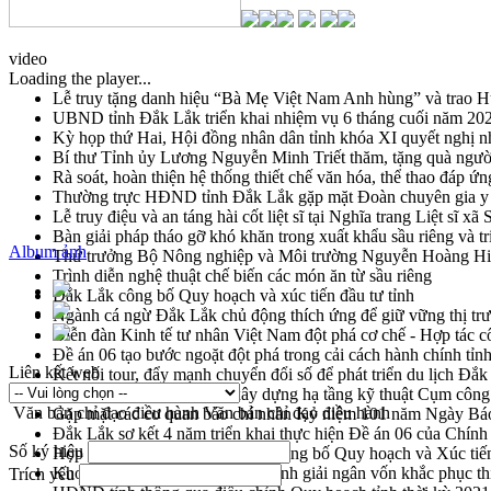
video
Loading the player...
Lễ truy tặng danh hiệu “Bà Mẹ Việt Nam Anh hùng” và trao 
UBND tỉnh Đắk Lắk triển khai nhiệm vụ 6 tháng cuối năm 20
Kỳ họp thứ Hai, Hội đồng nhân dân tỉnh khóa XI quyết nghị n
Bí thư Tỉnh ủy Lương Nguyễn Minh Triết thăm, tặng quà ngườ
Rà soát, hoàn thiện hệ thống thiết chế văn hóa, thể thao đáp ứn
Thường trực HĐND tỉnh Đắk Lắk gặp mặt Đoàn chuyên gia y 
Lễ truy điệu và an táng hài cốt liệt sĩ tại Nghĩa trang Liệt sĩ x
Bàn giải pháp tháo gỡ khó khăn trong xuất khẩu sầu riêng và 
Album ảnh
Thứ trưởng Bộ Nông nghiệp và Môi trường Nguyễn Hoàng Hiệp 
Trình diễn nghệ thuật chế biến các món ăn từ sầu riêng
Đắk Lắk công bố Quy hoạch và xúc tiến đầu tư tỉnh
Ngành cá ngừ Đắk Lắk chủ động thích ứng để giữ vững thị tr
Diễn đàn Kinh tế tư nhân Việt Nam đột phá cơ chế - Hợp tác c
Đề án 06 tạo bước ngoặt đột phá trong cải cách hành chính tỉ
Liên kết web
Kết nối tour, đẩy mạnh chuyển đổi số để phát triển du lịch Đắ
Khởi động Dự án Đầu tư xây dựng hạ tầng kỹ thuật Cụm công
Văn bản chỉ đạo điều hành
Văn bản chỉ đạo điều hành
Gặp mặt các cơ quan báo chí nhân Kỷ niệm 101 năm Ngày Bá
Đắk Lắk sơ kết 4 năm triển khai thực hiện Đề án 06 của Chính
Số ký hiệu
Họp báo thông tin về Hội nghị Công bố Quy hoạch và Xúc tiế
Khơi thông điểm nghẽn, đẩy nhanh giải ngân vốn khắc phục thi
Trích yếu