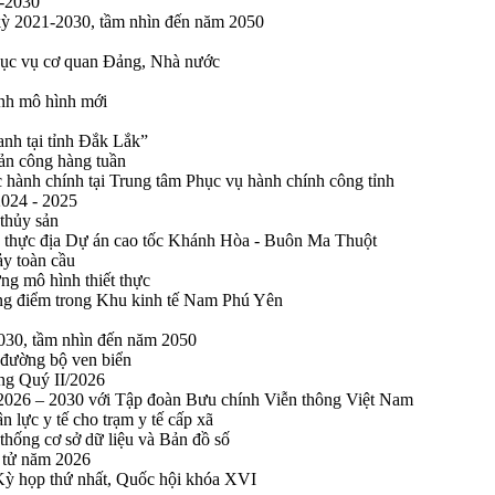
1-2030
 kỳ 2021-2030, tầm nhìn đến năm 2050
phục vụ cơ quan Đảng, Nhà nước
ính mô hình mới
anh tại tỉnh Đắk Lắk”
sản công hàng tuần
 hành chính tại Trung tâm Phục vụ hành chính công tỉnh
2024 - 2025
 thủy sản
 thực địa Dự án cao tốc Khánh Hòa - Buôn Ma Thuột
ảy toàn cầu
ng mô hình thiết thực
rọng điểm trong Khu kinh tế Nam Phú Yên
2030, tầm nhìn đến năm 2050
 đường bộ ven biển
ong Quý II/2026
n 2026 – 2030 với Tập đoàn Bưu chính Viễn thông Việt Nam
n lực y tế cho trạm y tế cấp xã
thống cơ sở dữ liệu và Bản đồ số
n tử năm 2026
 Kỳ họp thứ nhất, Quốc hội khóa XVI