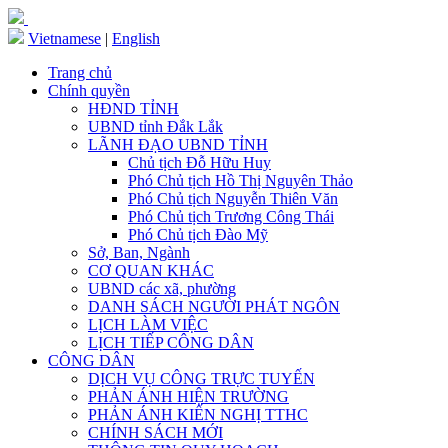
Vietnamese
|
English
Trang chủ
Chính quyền
HĐND TỈNH
UBND tỉnh Đắk Lắk
LÃNH ĐẠO UBND TỈNH
Chủ tịch Đỗ Hữu Huy
Phó Chủ tịch Hồ Thị Nguyên Thảo
Phó Chủ tịch Nguyễn Thiên Văn
Phó Chủ tịch Trương Công Thái
Phó Chủ tịch Đào Mỹ
Sở, Ban, Ngành
CƠ QUAN KHÁC
UBND các xã, phường
DANH SÁCH NGƯỜI PHÁT NGÔN
LỊCH LÀM VIỆC
LỊCH TIẾP CÔNG DÂN
CÔNG DÂN
DỊCH VỤ CÔNG TRỰC TUYẾN
PHẢN ÁNH HIỆN TRƯỜNG
PHẢN ÁNH KIẾN NGHỊ TTHC
CHÍNH SÁCH MỚI