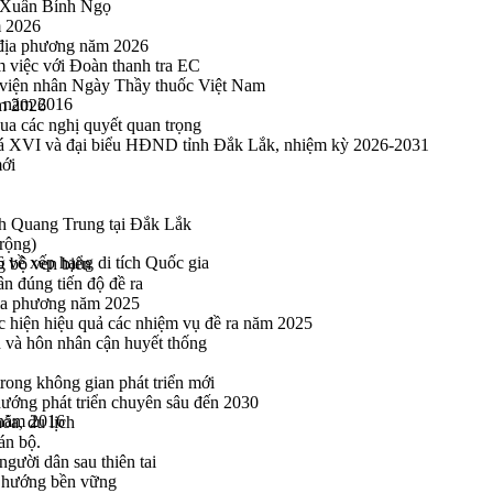
u Xuân Bính Ngọ
m 2026
 địa phương năm 2026
m việc với Đoàn thanh tra EC
viện nhân Ngày Thầy thuốc Việt Nam
h năm 2016
ăm 2026
a các nghị quyết quan trọng
hoá XVI và đại biểu HĐND tỉnh Đắk Lắk, nhiệm kỳ 2026-2031
mới
h Quang Trung tại Đắk Lắk
rộng)
ề xếp hạng di tích Quốc gia
g bộ ven biển
n đúng tiến độ đề ra
địa phương năm 2025
hực hiện hiệu quả các nhiệm vụ đề ra năm 2025
n và hôn nhân cận huyết thống
rong không gian phát triển mới
 hướng phát triển chuyên sâu đến 2030
 năm 2016
óa, du lịch
án bộ.
gười dân sau thiên tai
eo hướng bền vững