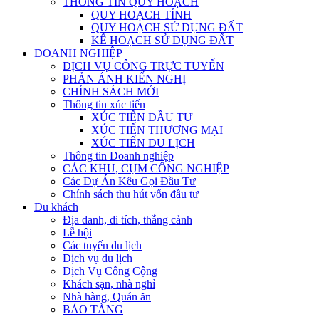
THÔNG TIN QUY HOẠCH
QUY HOẠCH TỈNH
QUY HOẠCH SỬ DỤNG ĐẤT
KẾ HOẠCH SỬ DỤNG ĐẤT
DOANH NGHIỆP
DỊCH VỤ CÔNG TRỰC TUYẾN
PHẢN ÁNH KIẾN NGHỊ
CHÍNH SÁCH MỚI
Thông tin xúc tiến
XÚC TIẾN ĐẦU TƯ
XÚC TIẾN THƯƠNG MẠI
XÚC TIẾN DU LỊCH
Thông tin Doanh nghiệp
CÁC KHU, CỤM CÔNG NGHIỆP
Các Dự Án Kêu Gọi Đầu Tư
Chính sách thu hút vốn đầu tư
Du khách
Địa danh, di tích, thắng cảnh
Lễ hội
Các tuyến du lịch
Dịch vụ du lịch
Dịch Vụ Công Cộng
Khách sạn, nhà nghỉ
Nhà hàng, Quán ăn
BẢO TÀNG