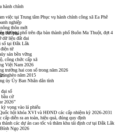
a hành chính
 việc tại Trung tâm Phục vụ hành chính công xã Ea Phê
oanh nghiệp
 nông thôn mới
 tên đường, phố trên địa bàn thành phố Buôn Ma Thuột, đợt 4
ng bứt phá
 dữ liệu đất đai
i số tại Đắk Lắk
điện tử
thủy sản bền vững
bộ, công chức cấp xã
ng Việt Nam 2026
ng trưởng hai con số trong năm 2026
 cận nghèo năm 2015
026
ng ủy Ủy Ban Nhân dân tỉnh
 đại số
y bầu cử
ar 2026”
kỳ vọng vào lá phiếu
ểu Quốc hội khóa XVI và HĐND các cấp nhiệm kỳ 2026-2031
cấp diễn ra an toàn, hiệu quả, đúng quy định
thành các dự án cao tốc và thăm khu tái định cư tại Đắk Lắk
 Bính Ngọ 2026