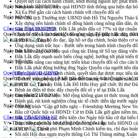
Quyết liệt cải cách hành chính, khơi thông nguồn lực phát triển
Ngày ban hành:
22/03/2016
Nâng cao hiệu lực, hiệu quả HĐND tỉnh thông qua hiện đại hó
Xã Ea Phê gắn cải cách hành chính với chuyển đổi số
Ngày hiệu lực:
Phó Chủ tịch Thường trực UBND tỉnh Hồ Thị Nguyên Thảo làm
Xây dựng nền hành chính số đồng hành cùng nông dân dân, d
Công văn 779/QĐ-UBND
Giai đoạn 2026-2030, Đắk Lắk phấn đấu có 77% xã đạt chuẩn
Quyết định về việc kiện toàn Hội đồng tư vấn, Tổ giúp việc đặt, đổi
Chuyển đổi số 'mở đường' cho nông nghiệp Đắk Lắk tăng trưở
Triển khai đồng bộ đo đạc, lập hồ sơ địa chính, hoàn thiện cơ sở
Bản PDF
Tải về
Ứng dụng sinh trắc học - Bước tiến trong hành trình chuyển đổ
Ngày ban hành:
21/03/2016
Đắk Lắk nâng cao hiệu quả công tác Đảng từ Sổ tay đảng viên 
Đắk Lắk đẩy mạnh nuôi biển công nghệ, hướng tới phát triển 
Ngày hiệu lực:
Tập huấn nâng cao năng lực triển khai chuyển đổi số cho cán 
Đắk Lắk phát động hưởng ứng Ngày Quyền của người tiêu dù
Quyết định 764/QĐ-UBND
Đẩy mạnh cải cách hành chính, quyết tâm đạt được mục tiêu tă
Quyết định về việc phê duyệt kết quả điều tra, rà soát hộ nghèo, hộ
Tổ chức trang trọng Lễ hội Đền thờ Lương Văn Chánh năm 2
Phó Bí thư Tỉnh ủy Đắk Lắk Đỗ Hữu Huy giữ chức Bí thư Đả
Bản PDF
Tải về
Bệnh án điện tử thúc đẩy chuyển đổi số y tế tại Đắk Lắk
Ngày ban hành:
21/03/2016
Chuyển đổi số thư viện: Mở rộng không gian tri thức trong thời
Đánh giá, rút kinh nghiệm công tác tổ chức diễn tập trước ngà
Ngày hiệu lực:
Chương trình “Gặp gỡ hữu nghị – Friendship Meeting New Ye
Bầu cử Quốc hội và HĐND: Cử tri Đắk Lắk gửi gắm niềm tin, 
Công văn 1954/UBND-KT
Đắk Lắk sẵn sàng các điều kiện cho Ngày hội bầu cử đại bi
V/v Tăng cường quản lý hoạt động bán hàng đa cấp
Đảm bảo cuộc bầu cử đại biểu Quốc hội và đại biểu HĐND các 
Thủ tướng Chính phủ Phạm Minh Chính kiểm tra, chỉ đạo hoàn 
Bản PDF
Tải về
Sôi nổi Hội đua ngựa truyền thống Gò Thì Thùng mừng Xuân