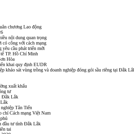
Huân chương Lao động
26
hiều nội dung quan trọng
i có công với cách mạng
g yêu cầu phát triển mới
tế TP. Hồ Chí Minh
ã Sơn Hòa
triển khai quy định EUDR
khảo sát vùng trồng và doanh nghiệp đóng gói sầu riêng tại Đắk Lắ
ường xuất khẩu
ông tư
nh Đắk Lắk
k Lắk
 nghiệp Tân Tiến
o chí Cách mạng Việt Nam
 phủ
n đầu tư tỉnh Đắk Lắk
ên tai