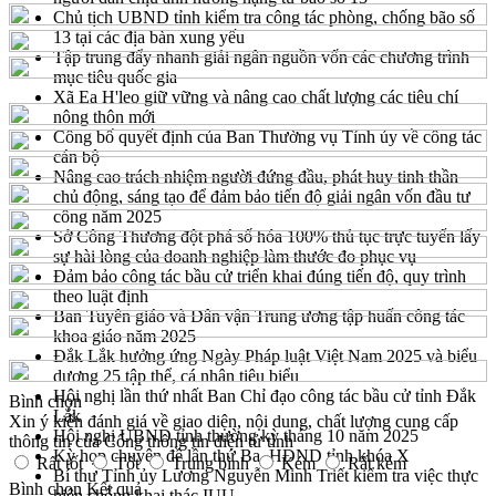
Chủ tịch UBND tỉnh kiểm tra công tác phòng, chống bão số
13 tại các địa bàn xung yếu
Tập trung đẩy nhanh giải ngân nguồn vốn các chương trình
mục tiêu quốc gia
Xã Ea H'leo giữ vững và nâng cao chất lượng các tiêu chí
nông thôn mới
Công bố quyết định của Ban Thường vụ Tỉnh ủy về công tác
cán bộ
Nâng cao trách nhiệm người đứng đầu, phát huy tinh thần
chủ động, sáng tạo để đảm bảo tiến độ giải ngân vốn đầu tư
công năm 2025
Sở Công Thương đột phá số hóa 100% thủ tục trực tuyến lấy
sự hài lòng của doanh nghiệp làm thước đo phục vụ
Đảm bảo công tác bầu cử triển khai đúng tiến độ, quy trình
theo luật định
Ban Tuyên giáo và Dân vận Trung ương tập huấn công tác
khoa giáo năm 2025
Đắk Lắk hưởng ứng Ngày Pháp luật Việt Nam 2025 và biểu
dương 25 tập thể, cá nhân tiêu biểu
Hội nghị lần thứ nhất Ban Chỉ đạo công tác bầu cử tỉnh Đắk
Bình chọn
Lắk
Xin ý kiến đánh giá về giao diện, nội dung, chất lượng cung cấp
Hội nghị UBND tỉnh thường kỳ tháng 10 năm 2025
thông tin của Cổng thông tin điện tử tỉnh
Kỳ họp chuyên đề lần thứ Ba, HĐND tỉnh khóa X
Rất tốt
Tốt
Trung bình
Kém
Rất kém
Bí thư Tỉnh ủy Lương Nguyễn Minh Triết kiểm tra việc thực
Bình chọn
Kết quả
hiện chống khai thác IUU