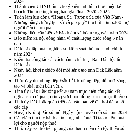
2024
Thành viên UBND tỉnh cho ý kiến tình hình thực hiện kế
hoạch đầu tư công trung hạn giai đoạn 2020 - 2025
Triển lãm lưu động “Hoàng Sa, Trường Sa của Việt Nam -
Những bằng chứng lịch sử và pháp lý” thu hút hơn 5.300 lượt
người đến tham quan
Những điều cần biết về bảo hiểm xã hội tự nguyện năm 2024
Bảo hiểm xã hội đồng hành vì chất lượng cuộc sống Nhân
dân
Đắk Lắk tập huấn nghiệp vụ kiểm soát thủ tục hành chính
năm 2024
Kiểm tra công tác cải cách hành chính tại Ban Dân tộc tỉnh
Đắk Lắk
Ngày hội khởi nghiệp đổi mới sáng tạo tỉnh Đắk Lắk năm
2024
Thúc đẩy doanh nghiệp Đắk Lắk khởi nghiệp, đổi mới sáng
tạo và phát triển bền vững
Tỉnh ủy Đắk Lắk tổng kết 20 năm thực hiện công tác kết
nghĩa các cơ quan, đơn vị với buôn đồng bào dân tộc thiểu số
Tỉnh ủy Đắk Lắk quán triệt các văn bản về đại hội đảng bộ
các cấp
Huyện Krông Pắc sôi nổi Ngày hội chuyển đổi số năm 2024
Cắt giảm thủ tục hành chính, ngành Thuế đã tạo nhiều thuận
lợi cho người nộp thuế
Thúc đẩy vai trò tiên phong của thanh niên dân tộc thiểu số