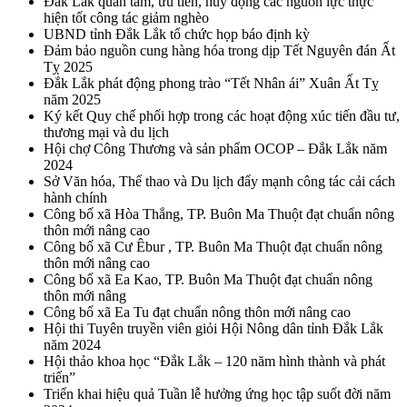
Đắk Lắk quan tâm, ưu tiên, huy động các nguồn lực thực
hiện tốt công tác giảm nghèo
UBND tỉnh Đắk Lắk tổ chức họp báo định kỳ
Đảm bảo nguồn cung hàng hóa trong dịp Tết Nguyên đán Ất
Tỵ 2025
Đắk Lắk phát động phong trào “Tết Nhân ái” Xuân Ất Tỵ
năm 2025
Ký kết Quy chế phối hợp trong các hoạt động xúc tiến đầu tư,
thương mại và du lịch
Hội chợ Công Thương và sản phẩm OCOP – Đắk Lắk năm
2024
Sở Văn hóa, Thể thao và Du lịch đẩy mạnh công tác cải cách
hành chính
Công bố xã Hòa Thắng, TP. Buôn Ma Thuột đạt chuẩn nông
thôn mới nâng cao
Công bố xã Cư Êbur , TP. Buôn Ma Thuột đạt chuẩn nông
thôn mới nâng cao
Công bố xã Ea Kao, TP. Buôn Ma Thuột đạt chuẩn nông
thôn mới nâng
Công bố xã Ea Tu đạt chuẩn nông thôn mới nâng cao
Hội thi Tuyên truyền viên giỏi Hội Nông dân tỉnh Đắk Lắk
năm 2024
Hội thảo khoa học “Đắk Lắk – 120 năm hình thành và phát
triển”
Triển khai hiệu quả Tuần lễ hưởng ứng học tập suốt đời năm