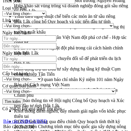
Thứ trưởng Bộ Nông nghiệp và Môi trường Nguyễn Hoàng
Trích yếu
Hiệp khảo sát vùng trồng và doanh nghiệp đóng gói sầu riêng
Loại văn bản
tại Đắk Lắk
Trình diễn nghệ thuật chế biến các món ăn từ sầu riêng
Lĩnh vực
Đắk Lắk công bố Quy hoạch và xúc tiến đầu tư tỉnh
Ngành cá ngừ Đắk Lắk chủ động thích ứng để giữ vững thị
trường xuất khẩu
Ngày ban hành
Diễn đàn Kinh tế tư nhân Việt Nam đột phá cơ chế - Hợp tác
công tư
Đề án 06 tạo bước ngoặt đột phá trong cải cách hành chính
Ngày hiệu lực
tỉnh Đắk Lắk
Kết nối tour, đẩy mạnh chuyển đổi số để phát triển du lịch
Đắk Lắk
Khởi động Dự án Đầu tư xây dựng hạ tầng kỹ thuật Cụm
Cấp ban hành
công nghiệp Tân Tiến
Gặp mặt các cơ quan báo chí nhân Kỷ niệm 101 năm Ngày
Báo chí Cách mạng Việt Nam
Cơ quan ban hành
Đắk Lắk sơ kết 4 năm triển khai thực hiện Đề án 06 của
Chính phủ
Họp báo thông tin về Hội nghị Công bố Quy hoạch và Xúc
tiến đầu tư tỉnh Đắk Lắk
Có
26826
kết quả được tìm thấy
Khơi thông điểm nghẽn, đẩy nhanh giải ngân vốn khắc phục
thiên tai
Báo cáo 29/BC-UBND
HĐND tỉnh thông qua điều chỉnh Quy hoạch tỉnh thời kỳ
Báo cáo thực hiện Chương trình mục tiêu quốc gia xây dựng nông
2021-2030