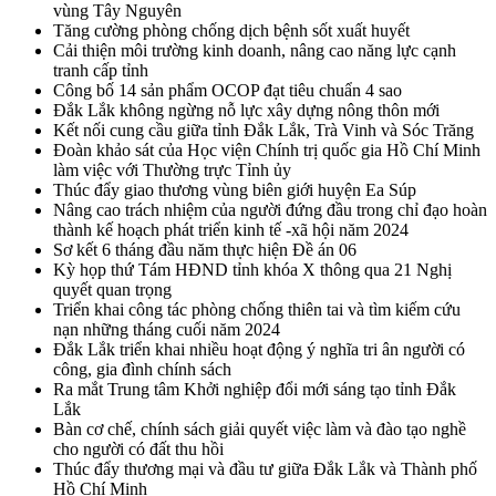
vùng Tây Nguyên
Tăng cường phòng chống dịch bệnh sốt xuất huyết
Cải thiện môi trường kinh doanh, nâng cao năng lực cạnh
tranh cấp tỉnh
Công bố 14 sản phẩm OCOP đạt tiêu chuẩn 4 sao
Đắk Lắk không ngừng nỗ lực xây dựng nông thôn mới
Kết nối cung cầu giữa tỉnh Đắk Lắk, Trà Vinh và Sóc Trăng
Đoàn khảo sát của Học viện Chính trị quốc gia Hồ Chí Minh
làm việc với Thường trực Tỉnh ủy
Thúc đẩy giao thương vùng biên giới huyện Ea Súp
Nâng cao trách nhiệm của người đứng đầu trong chỉ đạo hoàn
thành kế hoạch phát triển kinh tế -xã hội năm 2024
Sơ kết 6 tháng đầu năm thực hiện Đề án 06
Kỳ họp thứ Tám HĐND tỉnh khóa X thông qua 21 Nghị
quyết quan trọng
Triển khai công tác phòng chống thiên tai và tìm kiếm cứu
nạn những tháng cuối năm 2024
Đắk Lắk triển khai nhiều hoạt động ý nghĩa tri ân người có
công, gia đình chính sách
Ra mắt Trung tâm Khởi nghiệp đổi mới sáng tạo tỉnh Đắk
Lắk
Bàn cơ chế, chính sách giải quyết việc làm và đào tạo nghề
cho người có đất thu hồi
Thúc đẩy thương mại và đầu tư giữa Đắk Lắk và Thành phố
Hồ Chí Minh