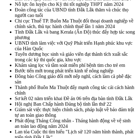
Nỗ lực ôn luyện cho Kỳ thi tốt nghiệp THPT năm 2024
Đoàn công tác của UBND tỉnh Đắk Lắk thăm và chúc thọ
người cao tuổi
Chi cục Thuế TP. Buôn Ma Thuột đối thoại doanh nghiệp về
chính sách, thủ tục hành chính thuế lần 1 năm 2024
Tỉnh Đắk Lắk và bang Kerala (Ấn Độ) thúc đẩy hợp tác song
phương
UBND tỉnh làm việc với Quỹ Phát triển Hạnh phúc khu vực
của Hàn Quốc
Tuyên dương học sinh và giáo viên đạt thành tích xuất sắc
trong các kỳ thi quốc gia, khu vực
Khám sàng lọc và tầm soát miễn phí bệnh tim cho trẻ em
Bước tiến mới trong phát triển kinh tế nông nghiệp
Đồng bào Công giáo đổi mới nếp nghĩ, cách làm cà phê đặc
sản
Thành phố Buôn Ma Thuột đẩy mạnh công tác cải cách hành
chính
Sơ kết 02 năm triển khai Đề án 06 trên địa bàn tỉnh Đắk Lắk
Hội nghị Ban Chấp hành Đảng bộ tỉnh lần thứ 22
Giám sát việc thực hiện chính sách, pháp luật về bảo đảm trật
tự an toàn giao thông
Phát động Tháng Công nhân - Tháng hành động về vệ sinh
an toàn lao động năm 2024
Lan tỏa Cuộc thi tìm hiểu "Lịch sử 120 năm hình thành, phát
triển tỉnh Đắk Lắk"