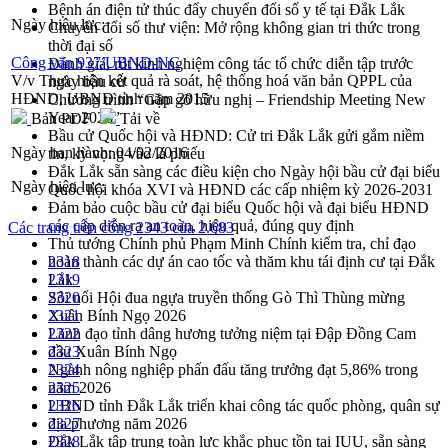
Bệnh án điện tử thúc đẩy chuyển đổi số y tế tại Đắk Lắk
Ngày hiệu lực:
Chuyển đổi số thư viện: Mở rộng không gian tri thức trong
thời đại số
Công văn 937/UBND-NC
Đánh giá, rút kinh nghiệm công tác tổ chức diễn tập trước
V/v Thực hiện kết quả rà soát, hệ thống hoá văn bản QPPL của
ngày bầu cử
HĐND, UBND tỉnh năm 2015
Chương trình “Gặp gỡ hữu nghị – Friendship Meeting New
Year 2026”
Bản PDF
Tải về
Bầu cử Quốc hội và HĐND: Cử tri Đắk Lắk gửi gắm niềm
Ngày ban hành:
04/02/2016
tin, kỳ vọng vào lá phiếu
Đắk Lắk sẵn sàng các điều kiện cho Ngày hội bầu cử đại biểu
Ngày hiệu lực:
Quốc hội khóa XVI và HĐND các cấp nhiệm kỳ 2026-2031
Đảm bảo cuộc bầu cử đại biểu Quốc hội và đại biểu HĐND
các cấp diễn ra an toàn, hiệu quả, đúng quy định
Các trang trên cổng 2343 của 2.683
Thủ tướng Chính phủ Phạm Minh Chính kiểm tra, chỉ đạo
hoàn thành các dự án cao tốc và thăm khu tái định cư tại Đắk
2318
Lắk
2319
Sôi nổi Hội đua ngựa truyền thống Gò Thì Thùng mừng
2320
Xuân Bính Ngọ 2026
2321
Lãnh đạo tỉnh dâng hương tưởng niệm tại Đập Đồng Cam
2322
đầu Xuân Bính Ngọ
2323
Ngành nông nghiệp phấn đấu tăng trưởng đạt 5,86% trong
2324
năm 2026
2325
UBND tỉnh Đắk Lắk triển khai công tác quốc phòng, quân sự
2326
địa phương năm 2026
2327
Đắk Lắk tập trung toàn lực khắc phục tồn tại IUU, sẵn sàng
2328