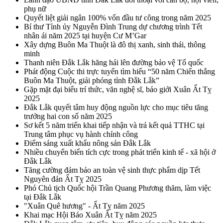
phụ nữ
Quyết liệt giải ngân 100% vốn đầu tư công trong năm 2025
Bí thư Tỉnh ủy Nguyễn Đình Trung dự chương trình Tết
nhân ái năm 2025 tại huyện Cư M’Gar
Xây dựng Buôn Ma Thuột là đô thị xanh, sinh thái, thông
minh
Thanh niên Đắk Lắk hăng hái lên đường bảo vệ Tổ quốc
Phát động Cuộc thi trực tuyến tìm hiểu “50 năm Chiến thắng
Buôn Ma Thuột, giải phóng tỉnh Đắk Lắk”
Gặp mặt đại biểu trí thức, văn nghệ sĩ, báo giới Xuân Ất Tỵ
2025
Đắk Lắk quyết tâm huy động nguồn lực cho mục tiêu tăng
trưởng hai con số năm 2025
Sơ kết 5 năm triển khai tiếp nhận và trả kết quả TTHC tại
Trung tâm phục vụ hành chính công
Điểm sáng xuất khẩu nông sản Đắk Lắk
Nhiều chuyển biến tích cực trong phát triển kinh tế - xã hội ở
Đắk Lắk
Tăng cường đảm bảo an toàn vệ sinh thực phẩm dịp Tết
Nguyên đán Ất Tỵ 2025
Phó Chủ tịch Quốc hội Trần Quang Phương thăm, làm việc
tại Đắk Lắk
"Xuân Quê hương" - Ất Tỵ năm 2025
Khai mạc Hội Báo Xuân Ất Tỵ năm 2025