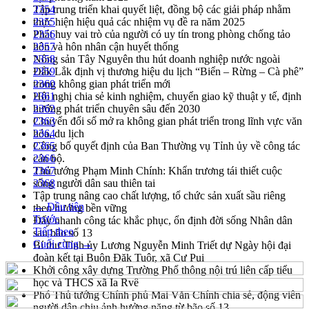
Tập trung triển khai quyết liệt, đồng bộ các giải pháp nhằm
2354
thực hiện hiệu quả các nhiệm vụ đề ra năm 2025
2355
Phát huy vai trò của người có uy tín trong phòng chống tảo
2356
hôn và hôn nhân cận huyết thống
2357
Nông sản Tây Nguyên thu hút doanh nghiệp nước ngoài
2358
Đắk Lắk định vị thương hiệu du lịch “Biển – Rừng – Cà phê”
2359
trong không gian phát triển mới
2360
Hội nghị chia sẻ kinh nghiệm, chuyển giao kỹ thuật y tế, định
2361
hướng phát triển chuyên sâu đến 2030
2362
Chuyển đổi số mở ra không gian phát triển trong lĩnh vực văn
2363
hóa, du lịch
2364
Công bố quyết định của Ban Thường vụ Tỉnh ủy về công tác
2365
cán bộ.
2366
Thủ tướng Phạm Minh Chính: Khẩn trương tái thiết cuộc
2367
sống người dân sau thiên tai
2368
Tập trung nâng cao chất lượng, tổ chức sản xuất sầu riêng
← Đầu tiên
theo hướng bền vững
Trước
Đẩy nhanh công tác khắc phục, ổn định đời sống Nhân dân
Tiếp theo
sau bão số 13
Cuối cùng →
Bí thư Tỉnh ủy Lương Nguyễn Minh Triết dự Ngày hội đại
đoàn kết tại Buôn Đăk Tuôr, xã Cư Pui
Khởi công xây dựng Trường Phổ thông nội trú liên cấp tiểu
học và THCS xã Ia Rvê
Phó Thủ tướng Chính phủ Mai Văn Chính chia sẻ, động viên
người dân chịu ảnh hưởng nặng từ bão số 13