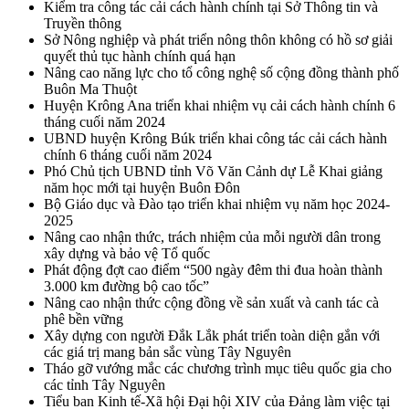
Kiểm tra công tác cải cách hành chính tại Sở Thông tin và
Truyền thông
Sở Nông nghiệp và phát triển nông thôn không có hồ sơ giải
quyết thủ tục hành chính quá hạn
Nâng cao năng lực cho tổ công nghệ số cộng đồng thành phố
Buôn Ma Thuột
Huyện Krông Ana triển khai nhiệm vụ cải cách hành chính 6
tháng cuối năm 2024
UBND huyện Krông Búk triển khai công tác cải cách hành
chính 6 tháng cuối năm 2024
Phó Chủ tịch UBND tỉnh Võ Văn Cảnh dự Lễ Khai giảng
năm học mới tại huyện Buôn Đôn
Bộ Giáo dục và Đào tạo triển khai nhiệm vụ năm học 2024-
2025
Nâng cao nhận thức, trách nhiệm của mỗi người dân trong
xây dựng và bảo vệ Tổ quốc
Phát động đợt cao điểm “500 ngày đêm thi đua hoàn thành
3.000 km đường bộ cao tốc”
Nâng cao nhận thức cộng đồng về sản xuất và canh tác cà
phê bền vững
Xây dựng con người Đắk Lắk phát triển toàn diện gắn với
các giá trị mang bản sắc vùng Tây Nguyên
Tháo gỡ vướng mắc các chương trình mục tiêu quốc gia cho
các tỉnh Tây Nguyên
Tiểu ban Kinh tế-Xã hội Đại hội XIV của Đảng làm việc tại