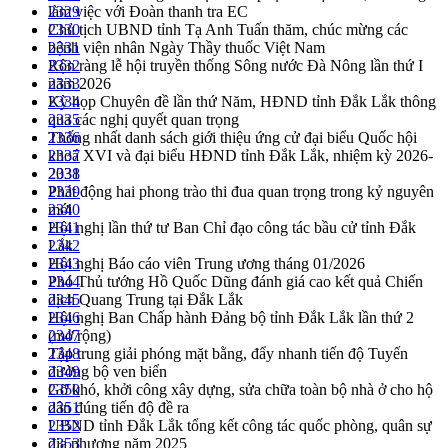
làm việc với Đoàn thanh tra EC
2329
Chủ tịch UBND tỉnh Tạ Anh Tuấn thăm, chúc mừng các
2330
bệnh viện nhân Ngày Thầy thuốc Việt Nam
2331
Rộn ràng lễ hội truyền thống Sông nước Đà Nông lần thứ I
2332
năm 2026
2333
Kỳ họp Chuyên đề lần thứ Năm, HĐND tỉnh Đắk Lắk thông
2334
qua các nghị quyết quan trọng
2335
Thống nhất danh sách giới thiệu ứng cử đại biểu Quốc hội
2336
khoá XVI và đại biểu HĐND tỉnh Đắk Lắk, nhiệm kỳ 2026-
2337
2031
2338
Phát động hai phong trào thi đua quan trọng trong kỷ nguyên
2339
mới
2340
Hội nghị lần thứ tư Ban Chỉ đạo công tác bầu cử tỉnh Đắk
2341
Lắk
2342
Hội nghị Báo cáo viên Trung ương tháng 01/2026
2343
Phó Thủ tướng Hồ Quốc Dũng đánh giá cao kết quả Chiến
2344
dịch Quang Trung tại Đắk Lắk
2345
Hội nghị Ban Chấp hành Đảng bộ tỉnh Đắk Lắk lần thứ 2
2346
(mở rộng)
2347
Tập trung giải phóng mặt bằng, đẩy nhanh tiến độ Tuyến
2348
đường bộ ven biển
2349
Gỡ khó, khởi công xây dựng, sửa chữa toàn bộ nhà ở cho hộ
2350
dân đúng tiến độ đề ra
2351
UBND tỉnh Đắk Lắk tổng kết công tác quốc phòng, quân sự
2352
địa phương năm 2025
2353