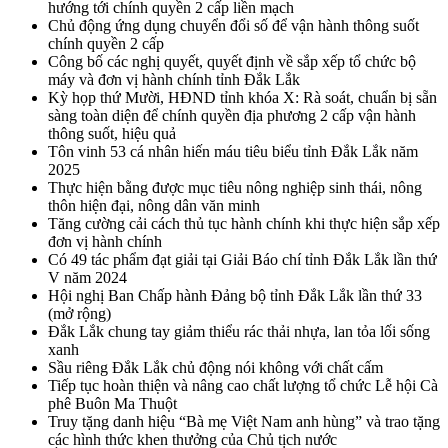
hướng tới chính quyền 2 cấp liền mạch
Chủ động ứng dụng chuyển đổi số để vận hành thông suốt
chính quyền 2 cấp
Công bố các nghị quyết, quyết định về sắp xếp tổ chức bộ
máy và đơn vị hành chính tỉnh Đắk Lắk
Kỳ họp thứ Mười, HĐND tỉnh khóa X: Rà soát, chuẩn bị sẵn
sàng toàn diện để chính quyền địa phương 2 cấp vận hành
thông suốt, hiệu quả
Tôn vinh 53 cá nhân hiến máu tiêu biểu tỉnh Đắk Lắk năm
2025
Thực hiện bằng được mục tiêu nông nghiệp sinh thái, nông
thôn hiện đại, nông dân văn minh
Tăng cường cải cách thủ tục hành chính khi thực hiện sắp xếp
đơn vị hành chính
Có 49 tác phẩm đạt giải tại Giải Báo chí tỉnh Đắk Lắk lần thứ
V năm 2024
Hội nghị Ban Chấp hành Đảng bộ tỉnh Đắk Lắk lần thứ 33
(mở rộng)
Đắk Lắk chung tay giảm thiểu rác thải nhựa, lan tỏa lối sống
xanh
Sầu riêng Đắk Lắk chủ động nói không với chất cấm
Tiếp tục hoàn thiện và nâng cao chất lượng tổ chức Lễ hội Cà
phê Buôn Ma Thuột
Truy tặng danh hiệu “Bà mẹ Việt Nam anh hùng” và trao tặng
các hình thức khen thưởng của Chủ tịch nước