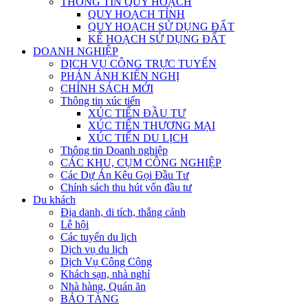
THÔNG TIN QUY HOẠCH
QUY HOẠCH TỈNH
QUY HOẠCH SỬ DỤNG ĐẤT
KẾ HOẠCH SỬ DỤNG ĐẤT
DOANH NGHIỆP
DỊCH VỤ CÔNG TRỰC TUYẾN
PHẢN ÁNH KIẾN NGHỊ
CHÍNH SÁCH MỚI
Thông tin xúc tiến
XÚC TIẾN ĐẦU TƯ
XÚC TIẾN THƯƠNG MẠI
XÚC TIẾN DU LỊCH
Thông tin Doanh nghiệp
CÁC KHU, CỤM CÔNG NGHIỆP
Các Dự Án Kêu Gọi Đầu Tư
Chính sách thu hút vốn đầu tư
Du khách
Địa danh, di tích, thắng cảnh
Lễ hội
Các tuyến du lịch
Dịch vụ du lịch
Dịch Vụ Công Cộng
Khách sạn, nhà nghỉ
Nhà hàng, Quán ăn
BẢO TÀNG