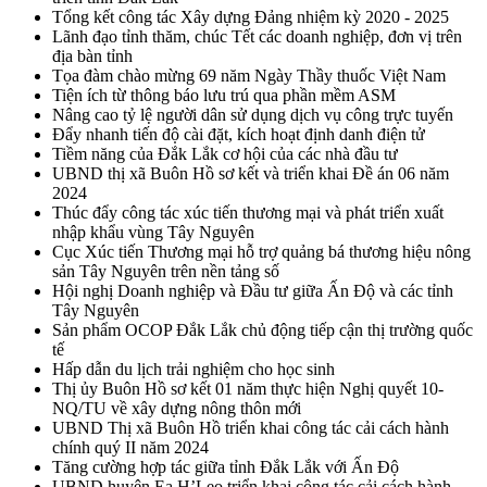
Tổng kết công tác Xây dựng Đảng nhiệm kỳ 2020 - 2025
Lãnh đạo tỉnh thăm, chúc Tết các doanh nghiệp, đơn vị trên
địa bàn tỉnh
Tọa đàm chào mừng 69 năm Ngày Thầy thuốc Việt Nam
Tiện ích từ thông báo lưu trú qua phần mềm ASM
Nâng cao tỷ lệ người dân sử dụng dịch vụ công trực tuyến
Đẩy nhanh tiến độ cài đặt, kích hoạt định danh điện tử
Tiềm năng của Đắk Lắk cơ hội của các nhà đầu tư
UBND thị xã Buôn Hồ sơ kết và triển khai Đề án 06 năm
2024
Thúc đẩy công tác xúc tiến thương mại và phát triển xuất
nhập khẩu vùng Tây Nguyên
Cục Xúc tiến Thương mại hỗ trợ quảng bá thương hiệu nông
sản Tây Nguyên trên nền tảng số
Hội nghị Doanh nghiệp và Đầu tư giữa Ấn Độ và các tỉnh
Tây Nguyên
Sản phẩm OCOP Đắk Lắk chủ động tiếp cận thị trường quốc
tế
Hấp dẫn du lịch trải nghiệm cho học sinh
Thị ủy Buôn Hồ sơ kết 01 năm thực hiện Nghị quyết 10-
NQ/TU về xây dựng nông thôn mới
UBND Thị xã Buôn Hồ triển khai công tác cải cách hành
chính quý II năm 2024
Tăng cường hợp tác giữa tỉnh Đắk Lắk với Ấn Độ
UBND huyện Ea H’Leo triển khai công tác cải cách hành