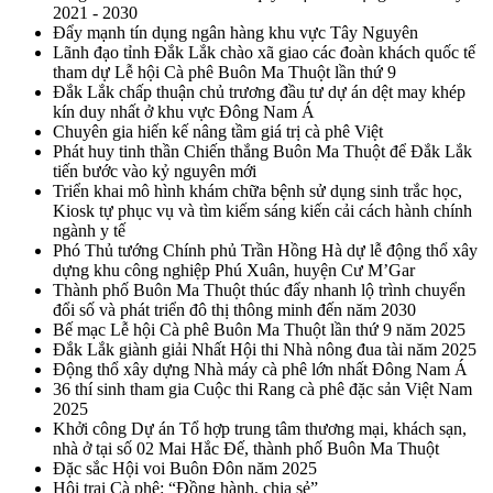
2021 - 2030
Đẩy mạnh tín dụng ngân hàng khu vực Tây Nguyên
Lãnh đạo tỉnh Đắk Lắk chào xã giao các đoàn khách quốc tế
tham dự Lễ hội Cà phê Buôn Ma Thuột lần thứ 9
Đắk Lắk chấp thuận chủ trương đầu tư dự án dệt may khép
kín duy nhất ở khu vực Đông Nam Á
Chuyên gia hiến kế nâng tầm giá trị cà phê Việt
Phát huy tinh thần Chiến thắng Buôn Ma Thuột để Đắk Lắk
tiến bước vào kỷ nguyên mới
Triển khai mô hình khám chữa bệnh sử dụng sinh trắc học,
Kiosk tự phục vụ và tìm kiếm sáng kiến cải cách hành chính
ngành y tế
Phó Thủ tướng Chính phủ Trần Hồng Hà dự lễ động thổ xây
dựng khu công nghiệp Phú Xuân, huyện Cư M’Gar
Thành phố Buôn Ma Thuột thúc đẩy nhanh lộ trình chuyển
đổi số và phát triển đô thị thông minh đến năm 2030
Bế mạc Lễ hội Cà phê Buôn Ma Thuột lần thứ 9 năm 2025
Đắk Lắk giành giải Nhất Hội thi Nhà nông đua tài năm 2025
Động thổ xây dựng Nhà máy cà phê lớn nhất Đông Nam Á
36 thí sinh tham gia Cuộc thi Rang cà phê đặc sản Việt Nam
2025
Khởi công Dự án Tổ hợp trung tâm thương mại, khách sạn,
nhà ở tại số 02 Mai Hắc Đế, thành phố Buôn Ma Thuột
Đặc sắc Hội voi Buôn Đôn năm 2025
Hội trại Cà phê: “Đồng hành, chia sẻ”