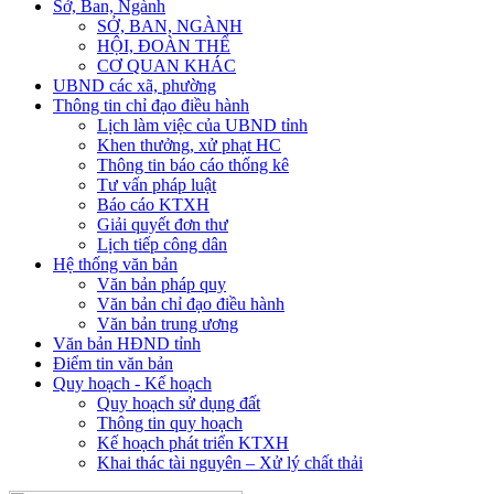
Sở, Ban, Ngành
SỞ, BAN, NGÀNH
HỘI, ĐOÀN THỂ
CƠ QUAN KHÁC
UBND các xã, phường
Thông tin chỉ đạo điều hành
Lịch làm việc của UBND tỉnh
Khen thưởng, xử phạt HC
Thông tin báo cáo thống kê
Tư vấn pháp luật
Báo cáo KTXH
Giải quyết đơn thư
Lịch tiếp công dân
Hệ thống văn bản
Văn bản pháp quy
Văn bản chỉ đạo điều hành
Văn bản trung ương
Văn bản HĐND tỉnh
Điểm tin văn bản
Quy hoạch - Kế hoạch
Quy hoạch sử dụng đất
Thông tin quy hoạch
Kế hoạch phát triển KTXH
Khai thác tài nguyên – Xử lý chất thải