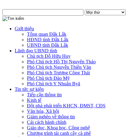
Giới thiệu
Tổng quan Đắk Lắk
HĐND tỉnh Đắk Lắk
UBND tỉnh Đắk Lắk
Lãnh đạo UBND tỉnh
Chủ tịch Đỗ Hữu Huy
Phó Chủ tịch Hồ Thị Nguyên Thảo
Phó Chủ tịch Nguyễn Thiên Văn
Phó Chủ tịch Trương Công Thái
Phó Chủ tịch Đào Mỹ
Phó Chủ tịch Y Nhuân Byă
Tin tức sự kiện
Tiếp cận thông tin
Kinh tế
Đột phá phát triển KHCN, ĐMST, CĐS
Văn hóa, Xã hội
Giảm nghèo về thông tin
Cải cách hành chính
Giáo dục, Khoa học, Công nghệ
Chương trình tái canh cây cà phê