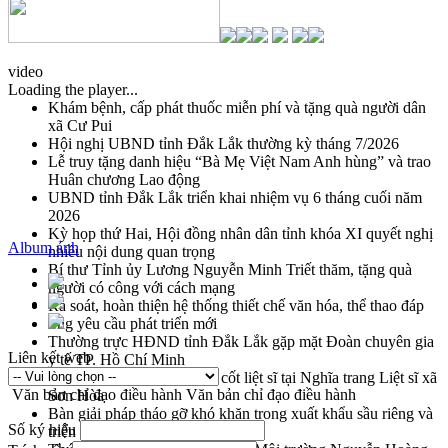
video
Loading the player...
Khám bệnh, cấp phát thuốc miễn phí và tặng quà người dân
xã Cư Pui
Hội nghị UBND tỉnh Đắk Lắk thường kỳ tháng 7/2026
Lễ truy tặng danh hiệu “Bà Mẹ Việt Nam Anh hùng” và trao
Huân chương Lao động
UBND tỉnh Đắk Lắk triển khai nhiệm vụ 6 tháng cuối năm
2026
Kỳ họp thứ Hai, Hội đồng nhân dân tỉnh khóa XI quyết nghị
Album ảnh
nhiều nội dung quan trọng
Bí thư Tỉnh ủy Lương Nguyễn Minh Triết thăm, tặng quà
người có công với cách mạng
Rà soát, hoàn thiện hệ thống thiết chế văn hóa, thể thao đáp
ứng yêu cầu phát triển mới
Thường trực HĐND tỉnh Đắk Lắk gặp mặt Đoàn chuyên gia
Liên kết web
y tế TP. Hồ Chí Minh
Lễ truy điệu và an táng hài cốt liệt sĩ tại Nghĩa trang Liệt sĩ xã
Văn bản chỉ đạo điều hành
Văn bản chỉ đạo điều hành
Sơn Hòa
Bàn giải pháp tháo gỡ khó khăn trong xuất khẩu sầu riêng và
Số ký hiệu
triển khai quy định EUDR