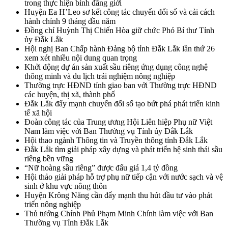
trong thực hiện bình đẳng giới
Huyện Ea H’Leo sơ kết công tác chuyển đổi số và cải cách
hành chính 9 tháng đầu năm
Đồng chí Huỳnh Thị Chiến Hòa giữ chức Phó Bí thư Tỉnh
ủy Đắk Lắk
Hội nghị Ban Chấp hành Đảng bộ tỉnh Đắk Lắk lần thứ 26
xem xét nhiều nội dung quan trọng
Khởi động dự án sản xuất sầu riêng ứng dụng công nghệ
thông minh và du lịch trải nghiệm nông nghiệp
Thường trực HĐND tỉnh giao ban với Thường trực HĐND
các huyện, thị xã, thành phố
Đắk Lắk đẩy mạnh chuyển đổi số tạo bứt phá phát triển kinh
tế xã hội
Đoàn công tác của Trung ương Hội Liên hiệp Phụ nữ Việt
Nam làm việc với Ban Thường vụ Tỉnh ủy Đắk Lắk
Hội thao ngành Thông tin và Truyền thông tỉnh Đắk Lắk
Đắk Lắk tìm giải pháp xây dựng và phát triển hệ sinh thái sầu
riêng bền vững
“Nữ hoàng sầu riêng” được đấu giá 1,4 tỷ đồng
Hội thảo giải pháp hỗ trợ phụ nữ tiếp cận với nước sạch và vệ
sinh ở khu vực nông thôn
Huyện Krông Năng cần đẩy mạnh thu hút đầu tư vào phát
triển nông nghiệp
Thủ tướng Chính Phủ Phạm Minh Chính làm việc với Ban
Thường vụ Tỉnh Đắk Lắk