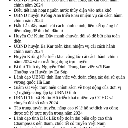
chính năm 2024
Điều tiết linh hoạt nguồn nước thủy điện vào mùa khô
UBND huyện Krông Ana triển khai nhiệm vụ cải cách hành
chính năm 2024
Đắk Lắk đẩy mạnh cải cách hành chính, liên kết quảng bá
tiềm năng để thu hút đầu tư
Huyện Cư Kuin: Đẩy mạnh chuyển đổi số để bứt phá toàn
diện
UBND huyện Ea Kar triển khai nhiệm vụ cải cách hành
chính năm 2024
Huyện Krông Pắc triển khai công tác cải cách hành chính
năm 2024 và ra mắt ứng dụng trực tuyến
Bí thư Tỉnh ủy Nguyễn Đình Trung làm việc với Ban
Thường vụ Huyện ủy Ea Súp
Lãnh đạo UBND tỉnh làm việc với đoàn công tác đại sứ quán
vương quốc Hà Lan
Giám sát việc thực hiện chính sách về hoạt động của đơn vị
sự nghiệp công lập tại UBND tỉnh
UBND Thị xã Buôn Hồ triển khai nhiệm vụ CCHC và
chuyển đổi số năm 2024
Tập trung tuyên truyền, nâng cao tỷ lệ hồ sơ dịch vụ công
được xử lý trực tuyến trong năm 2024
Lãnh đạo tỉnh Đắk Lắk tiếp đoàn đại biểu cấp cao tỉnh
Champasak đến thăm, chúc tết cổ truyền Việt Nam