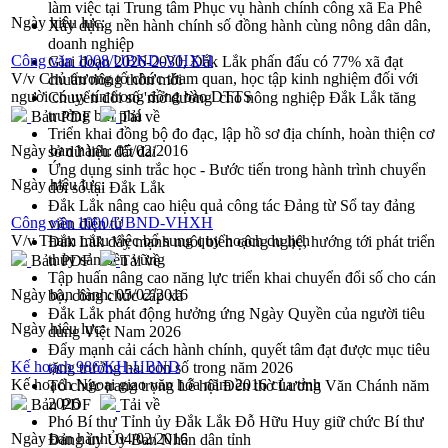
làm việc tại Trung tâm Phục vụ hành chính công xã Ea Phê
Ngày hiệu lực:
Xây dựng nền hành chính số đồng hành cùng nông dân dân,
doanh nghiệp
Công văn 1008/UBND-VHXH
Giai đoạn 2026-2030, Đắk Lắk phấn đấu có 77% xã đạt
V/v Chủ trương tổ chức tham quan, học tập kinh nghiệm đối với
chuẩn nông thôn mới
người có uy tín trong đồng bào DTTS
Chuyển đổi số 'mở đường' cho nông nghiệp Đắk Lắk tăng
trưởng bứt phá
Bản PDF
Tải về
Triển khai đồng bộ đo đạc, lập hồ sơ địa chính, hoàn thiện cơ
Ngày ban hành:
05/02/2016
sở dữ liệu đất đai
Ứng dụng sinh trắc học - Bước tiến trong hành trình chuyển
Ngày hiệu lực:
đổi số tại Đắk Lắk
Đắk Lắk nâng cao hiệu quả công tác Đảng từ Sổ tay đảng
Công văn 1000/UBND-VHXH
viên điện tử
V/v Tham mưu việc bổ sung quy hoạch du lịch
Đắk Lắk đẩy mạnh nuôi biển công nghệ, hướng tới phát triển
thủy sản bền vững
Bản PDF
Tải về
Tập huấn nâng cao năng lực triển khai chuyển đổi số cho cán
Ngày ban hành:
05/02/2016
bộ, công chức cấp xã
Đắk Lắk phát động hưởng ứng Ngày Quyền của người tiêu
Ngày hiệu lực:
dùng Việt Nam 2026
Đẩy mạnh cải cách hành chính, quyết tâm đạt được mục tiêu
Kế hoạch 986/KH-UBND
tăng trưởng hai con số trong năm 2026
Kế hoạch Ngoại giao văn hóa năm 2016 của tỉnh
Tổ chức trang trọng Lễ hội Đền thờ Lương Văn Chánh năm
2026
Bản PDF
Tải về
Phó Bí thư Tỉnh ủy Đắk Lắk Đỗ Hữu Huy giữ chức Bí thư
Ngày ban hành:
04/02/2016
Đảng ủy Ủy Ban Nhân dân tỉnh