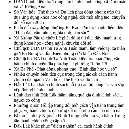
UBND tỉnh kiểm tra Trung tâm hành chính công xã Durkmăn
và xã Krông Ana
Sở Văn hóa, Thể thao và Du lịch phát động phong trào thi
đua ứng dụng khoa học công nghệ, đổi mới sáng tạo, chuyển
đổi số năm 2025
Phấn đấu xây dựng phường Ea Kao sớm trở thành điểm đến
“Hiện đại, văn minh, nghĩa tình, bản sắc”
Xã Krông Pắc tổ chức Lễ phát động thi đua đẩy mạnh ứng
dụng khoa học - công nghệ, chuyển đổi số
Chủ tịch UBND tỉnh Tạ Anh Tuấn thăm, làm việc tại xã biên
giới Ea Bung và đồn Biên phòng cửa khẩu Đắk Ruê
Chủ tịch UBND tỉnh Tạ Anh Tuấn kiểm tra hoạt động vận
hành chính quyền địa phương tại phường Buôn Hồ
Xã Ea Phê - Phát động phong trào “Bình dân học vụ số”
Nhiều chuyển biến tích cực trong công tác cải cách hành
chính của ngành Văn hóa, Thể thao và du lịch
Đắk Lắk ban hành chính sách hỗ trợ cán bộ công tác sau sắp
xếp đơn vị hành chính
Lãnh đạo tỉnh Đắk Lắk thăm, tặng quà gia đình chính sách,
người có công
Phường Buôn Hồ tập trung đổi mới cách vận hành trung tâm
phục vụ hành chính, đáp ứng tốt nhất nhu cầu của nhân dân
Bí thư Tỉnh uỷ Nguyễn Đình Trung kiểm tra vận hành Trung
tâm hành chính công cấp xã
Đắk Lắk khắc phục "điểm nghẽn" cải cách hành chính,