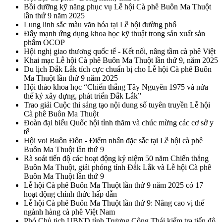
Bồi dưỡng kỹ năng phục vụ Lễ hội Cà phê Buôn Ma Thuột
lần thứ 9 năm 2025
Lung linh sắc màu văn hóa tại Lễ hội đường phố
Đẩy mạnh ứng dụng khoa học kỹ thuật trong sản xuất sản
phẩm OCOP
Hội nghị giao thương quốc tế - Kết nối, nâng tầm cà phê Việt
Khai mạc Lễ hội Cà phê Buôn Ma Thuột lần thứ 9, năm 2025
Du lịch Đắk Lắk tích cực chuẩn bị cho Lễ hội Cà phê Buôn
Ma Thuột lần thứ 9 năm 2025
Hội thảo khoa học “Chiến thắng Tây Nguyên 1975 và nửa
thế kỷ xây dựng, phát triển Đắk Lắk”
Trao giải Cuộc thi sáng tạo nội dung số tuyên truyền Lễ hội
Cà phê Buôn Ma Thuột
Đoàn đại biểu Quốc hội tỉnh thăm và chúc mừng các cơ sở y
tế
Hội voi Buôn Đôn - Điểm nhấn đặc sắc tại Lễ hội cà phê
Buôn Ma Thuột lần thứ 9
Rà soát tiến độ các hoạt động kỷ niệm 50 năm Chiến thắng
Buôn Ma Thuột, giải phóng tỉnh Đắk Lắk và Lễ hội Cà phê
Buôn Ma Thuột lần thứ 9
Lễ hội Cà phê Buôn Ma Thuột lần thứ 9 năm 2025 có 17
hoạt động chính thức hấp dẫn
Lễ hội Cà phê Buôn Ma Thuột lần thứ 9: Nâng cao vị thế
ngành hàng cà phê Việt Nam
Phó Chủ tịch UBND tỉnh Trương Công Thái kiểm tra tiến độ