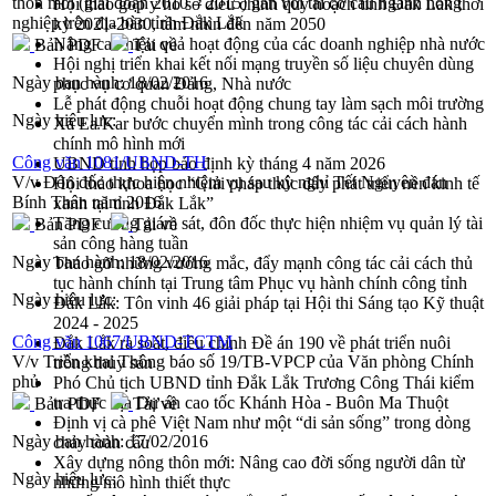
thôn mới (giai đoạn 2010 – 2015) gắn với tái cơ cấu ngành nông
Hội thảo góp ý hồ sơ điều chỉnh quy hoạch tỉnh Đắk Lắk thời
nghiệp trên địa bàn tỉnh Đắk Lắk
kỳ 2021-2030, tầm nhìn đến năm 2050
Nâng cao hiệu quả hoạt động của các doanh nghiệp nhà nước
Bản PDF
Tải về
Hội nghị triển khai kết nối mạng truyền số liệu chuyên dùng
Ngày ban hành:
18/02/2016
phục vụ cơ quan Đảng, Nhà nước
Lễ phát động chuỗi hoạt động chung tay làm sạch môi trường
Ngày hiệu lực:
Xã Ea Kar bước chuyển mình trong công tác cải cách hành
chính mô hình mới
Công văn 1081/UBND-TH
UBND tỉnh họp báo định kỳ tháng 4 năm 2026
V/v Đôn đốc thực hiện nhiệm vụ sau kỳ nghỉ Tết Nguyên đán
Hội thảo khoa học “Giải pháp thúc đẩy phát triển nền kinh tế
Bính Thân năm 2016
xanh tại tỉnh Đắk Lắk”
Tăng cường giám sát, đôn đốc thực hiện nhiệm vụ quản lý tài
Bản PDF
Tải về
sản công hàng tuần
Ngày ban hành:
18/02/2016
Tháo gỡ những vướng mắc, đẩy mạnh công tác cải cách thủ
tục hành chính tại Trung tâm Phục vụ hành chính công tỉnh
Ngày hiệu lực:
Đắk Lắk: Tôn vinh 46 giải pháp tại Hội thi Sáng tạo Kỹ thuật
2024 - 2025
Công văn 1067/UBND-TCTM
Đắk Lắk rà soát, điều chỉnh Đề án 190 về phát triển nuôi
V/v Triển khai Thông báo số 19/TB-VPCP của Văn phòng Chính
trồng thủy sản
phủ
Phó Chủ tịch UBND tỉnh Đắk Lắk Trương Công Thái kiểm
tra thực địa Dự án cao tốc Khánh Hòa - Buôn Ma Thuột
Bản PDF
Tải về
Định vị cà phê Việt Nam như một “di sản sống” trong dòng
Ngày ban hành:
17/02/2016
chảy toàn cầu
Xây dựng nông thôn mới: Nâng cao đời sống người dân từ
Ngày hiệu lực:
những mô hình thiết thực