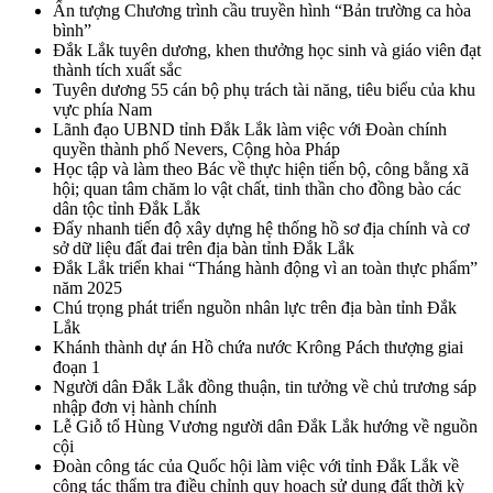
Ấn tượng Chương trình cầu truyền hình “Bản trường ca hòa
bình”
Đắk Lắk tuyên dương, khen thưởng học sinh và giáo viên đạt
thành tích xuất sắc
Tuyên dương 55 cán bộ phụ trách tài năng, tiêu biểu của khu
vực phía Nam
Lãnh đạo UBND tỉnh Đắk Lắk làm việc với Đoàn chính
quyền thành phố Nevers, Cộng hòa Pháp
Học tập và làm theo Bác về thực hiện tiến bộ, công bằng xã
hội; quan tâm chăm lo vật chất, tinh thần cho đồng bào các
dân tộc tỉnh Đắk Lắk
Đẩy nhanh tiến độ xây dựng hệ thống hồ sơ địa chính và cơ
sở dữ liệu đất đai trên địa bàn tỉnh Đắk Lắk
Đắk Lắk triển khai “Tháng hành động vì an toàn thực phẩm”
năm 2025
Chú trọng phát triển nguồn nhân lực trên địa bàn tỉnh Đắk
Lắk
Khánh thành dự án Hồ chứa nước Krông Pách thượng giai
đoạn 1
Người dân Đắk Lắk đồng thuận, tin tưởng về chủ trương sáp
nhập đơn vị hành chính
Lễ Giỗ tổ Hùng Vương người dân Đắk Lắk hướng về nguồn
cội
Đoàn công tác của Quốc hội làm việc với tỉnh Đắk Lắk về
công tác thẩm tra điều chỉnh quy hoạch sử dụng đất thời kỳ