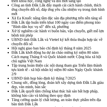
triển khoa học, công nghệ và đổi mới sáng tạo
Công an tỉnh Đắk Lắk đẩy mạnh cải cách hành chính, thích
ứng chuyển đổi số, đáp ứng yêu cầu nhiệm vụ trong tình hình
mới
Xã Ea Knuếc nâng tầm đặc sản địa phương trên nền tảng số
Đắk Lắk tập huấn triển khai 100 ngày cao điểm phong trào
"Bình dân học vụ số" đến xã, phường
Xử lý nghiêm các hành vi buôn bán, vận chuyển, giết mổ lợn
bệnh trái phép
UBND tỉnh Đắk Lắk và Viettel ký kết thỏa thuận hợp tác về
chuyển đổi số
Hội nghị giao ban báo chí định kỳ tháng 8 năm 2025
Đắk Lắk khởi động ba dự án chào mừng kỷ niệm 80 năm
Cách mạng Tháng 8 và Quốc khánh nước Cộng hòa xã hội
chủ nghĩa Việt Nam
Tập trung hoàn thiện các nội dung tham gia Triển lãm thành
tựu kinh tế - xã hội nhân kỷ niệm 80 năm Ngày Quốc khánh
2/9
UBND tỉnh họp báo định kỳ tháng 7/2025
Chung sức, đồng lòng, đoàn kết xây dựng tỉnh Đắk Lắk giàu
đẹp, văn minh, bản sắc
Đắk Lắk quyết tâm chống khai thác hải sản bất hợp pháp,
không báo cáo và không theo quy định
Tăng cường quản lý chất lượng, an toàn thực phẩm trên địa
bàn tỉnh Đắk Lắk