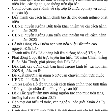
triển khai các dự án giao thông trên địa bàn
Công bố các quyết định về sắp xếp tổ chức bộ máy và công
tác cán bộ
Đẩy mạnh cải cách hành chính tạo đà cho doanh nghiệp phát
triển
UBND huyện Krông Búk triển khai nhiệm vụ cải cách hành
chính năm 2025
UBND huyện Krông Ana triển khai nhiệm vụ cải cách hành
chính năm 2025
Lễ hội Hảng Pồ - Điểm hẹn văn hóa Việt Bắc trên cao
nguyên Đắk Lắk
Thanh niên Đắk Lắk hăng hái lên đường bảo vệ Tổ quốc
Phát động Cuộc thi trực tuyến tìm hiểu “50 năm Chiến thắng
Buôn Ma Thuột, giải phóng tỉnh Đắk Lắk”
Đắk Lắk xây dựng kịch bản tăng trưởng kinh tế - xã hội năm
2025 đạt 8% trở lên
Đề xuất phương án giảm 6 cơ quan chuyên môn trực thuộc
UBND tỉnh Đắk Lắk
Thị xã Buôn Hồ tập trung cải cách hành chính theo tinh thần
"Đồng thuận nhân dân, đồng lòng cán bộ"
Đắk Lắk quyết tâm huy động nguồn lực cho mục tiêu tăng
trưởng hai con số năm 2025
Gặp mặt đại biểu trí thức, văn nghệ sĩ, báo giới Xuân Ất Tỵ
2025
Lãnh đạo UBND tỉnh Đắk Lắk đối thoại với cán bộ, hội viên,