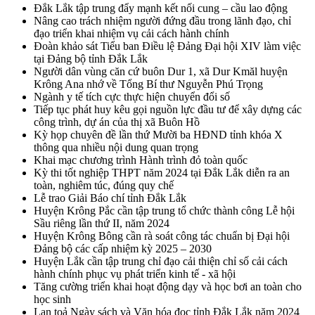
Đắk Lắk tập trung đẩy mạnh kết nối cung – cầu lao động
Nâng cao trách nhiệm người đứng đầu trong lãnh đạo, chỉ
đạo triển khai nhiệm vụ cải cách hành chính
Đoàn khảo sát Tiểu ban Điều lệ Đảng Đại hội XIV làm việc
tại Đảng bộ tỉnh Đắk Lắk
Người dân vùng căn cứ buôn Dur 1, xã Dur Kmăl huyện
Krông Ana nhớ về Tổng Bí thư Nguyễn Phú Trọng
Ngành y tế tích cực thực hiện chuyển đổi số
Tiếp tục phát huy kêu gọi nguồn lực đầu tư để xây dựng các
công trình, dự án của thị xã Buôn Hồ
Kỳ họp chuyên đề lần thứ Mười ba HĐND tỉnh khóa X
thông qua nhiều nội dung quan trọng
Khai mạc chương trình Hành trình đỏ toàn quốc
Kỳ thi tốt nghiệp THPT năm 2024 tại Đắk Lắk diễn ra an
toàn, nghiêm túc, đúng quy chế
Lễ trao Giải Báo chí tỉnh Đắk Lắk
Huyện Krông Pắc cần tập trung tổ chức thành công Lễ hội
Sầu riêng lần thứ II, năm 2024
Huyện Krông Bông cần rà soát công tác chuẩn bị Đại hội
Đảng bộ các cấp nhiệm kỳ 2025 – 2030
Huyện Lắk cần tập trung chỉ đạo cải thiện chỉ số cải cách
hành chính phục vụ phát triển kinh tế - xã hội
Tăng cường triển khai hoạt động dạy và học bơi an toàn cho
học sinh
Lan toả Ngày sách và Văn hóa đọc tỉnh Đắk Lắk năm 2024