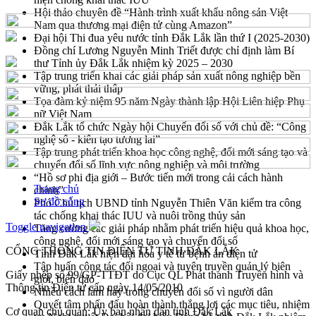
Hội thảo chuyên đề “Hành trình xuất khẩu nông sản Việt
Nam qua thương mại điện tử cùng Amazon”
Đại hội Thi đua yêu nước tỉnh Đắk Lắk lần thứ I (2025-2030)
Đồng chí Lương Nguyễn Minh Triết được chỉ định làm Bí
thư Tỉnh ủy Đắk Lắk nhiệm kỳ 2025 – 2030
Tập trung triển khai các giải pháp sản xuất nông nghiệp bền
vững, phát thải thấp
Tọa đàm kỷ niệm 95 năm Ngày thành lập Hội Liên hiệp Phụ
nữ Việt Nam
Đắk Lắk tổ chức Ngày hội Chuyển đổi số với chủ đề: “Công
nghệ số - kiến tạo tương lai”
Tập trung phát triển khoa học công nghệ, đổi mới sáng tạo và
chuyển đổi số lĩnh vực nông nghiệp và môi trường
“Hồ sơ phi địa giới – Bước tiến mới trong cải cách hành
Trang chủ
chính”
Sơ đồ cổng
Phó Chủ tịch UBND tỉnh Nguyễn Thiên Văn kiểm tra công
tác chống khai thác IUU và nuôi trồng thủy sản
Toggle navigation
Tăng cường các giải pháp nhằm phát triển hiệu quả khoa học,
công nghệ, đổi mới sáng tạo và chuyển đổi số
CỔNG THÔNG TIN ĐIỆN TỬ TỈNH ĐẮK LẮK
Tỉnh Đắk Lắk hiện đại hóa y tế từ bệnh án điện tử
Tập huấn công tác đối ngoại và tuyên truyền quản lý biên
Giấy phép số 99/GP-TTĐT do Cục QL Phát thanh Truyền hình và
giới, biển đảo
Thông tin Điện tử cấp ngày 14/05/2010
Nhiều cách làm hay trong chuyển đổi số vì người dân
Quyết tâm phấn đấu hoàn thành thắng lợi các mục tiêu, nhiệm
Cơ quan chủ quản: Ủy ban nhân dân tỉnh Đắk Lắk