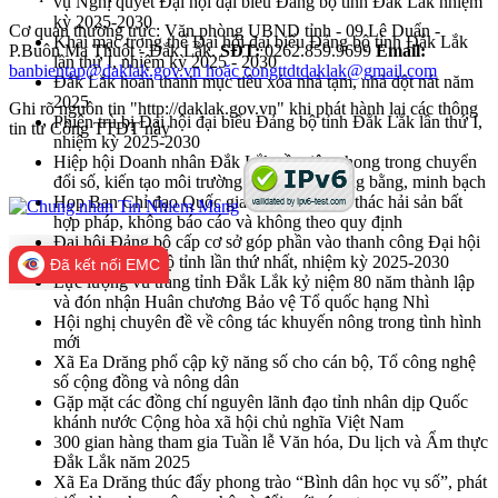
vụ Nghị quyết Đại hội đại biểu Đảng bộ tỉnh Đắk Lắk nhiệm
kỳ 2025-2030
Cơ quan thường trực: Văn phòng UBND tỉnh - 09 Lê Duẩn -
Khai mạc trọng thể Đại hội đại biểu Đảng bộ tỉnh Đắk Lắk
P.Buôn Ma Thuột - Đắk Lắk.
SĐT:
0262.859.9699
Email:
lần thứ I, nhiệm kỳ 2025 - 2030
banbientap@daklak.gov.vn hoặc congttdtdaklak@gmail.com
Đắk Lắk hoàn thành mục tiêu xóa nhà tạm, nhà dột nát năm
2025
Ghi rõ nguồn tin "http://daklak.gov.vn" khi phát hành lại các thông
Phiên trù bị Đại hội đại biểu Đảng bộ tỉnh Đắk Lắk lần thứ I,
tin từ Cổng TTĐT này
nhiệm kỳ 2025-2030
Hiệp hội Doanh nhân Đắk Lắk cần tiên phong trong chuyển
đổi số, kiến tạo môi trường kinh doanh công bằng, minh bạch
Họp Ban Chỉ đạo Quốc gia về chống khai thác hải sản bất
hợp pháp, không báo cáo và không theo quy định
Đại hội Đảng bộ cấp cơ sở góp phần vào thanh công Đại hội
đại biểu Đảng bộ tỉnh lần thứ nhất, nhiệm kỳ 2025-2030
Đã kết nối EMC
Lực lượng vũ trang tỉnh Đắk Lắk kỷ niệm 80 năm thành lập
và đón nhận Huân chương Bảo vệ Tổ quốc hạng Nhì
Hội nghị chuyên đề về công tác khuyến nông trong tình hình
mới
Xã Ea Drăng phổ cập kỹ năng số cho cán bộ, Tổ công nghệ
số cộng đồng và nông dân
Gặp mặt các đồng chí nguyên lãnh đạo tỉnh nhân dịp Quốc
khánh nước Cộng hòa xã hội chủ nghĩa Việt Nam
300 gian hàng tham gia Tuần lễ Văn hóa, Du lịch và Ẩm thực
Đắk Lắk năm 2025
Xã Ea Drăng thúc đẩy phong trào “Bình dân học vụ số”, phát