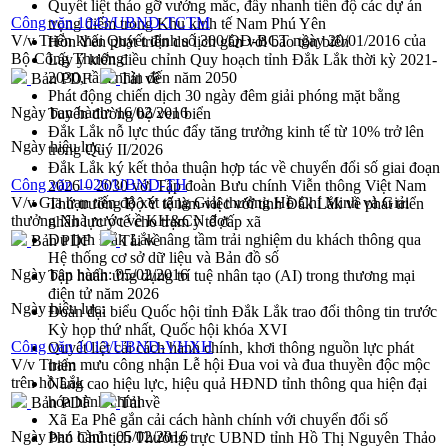
Quyết liệt tháo gỡ vướng mắc, đẩy nhanh tiến độ các dự án
Công văn 1043/UBND-TCTM
trọng điểm trong Khu kinh tế Nam Phú Yên
V/v Triển khai Quyết định số 300/QĐ-BCT ngày 20/01/2016 của
Hòn Yến phát triển du lịch gắn với bảo tồn biển
Bộ Công Thương
Lấy ý kiến điều chỉnh Quy hoạch tỉnh Đắk Lắk thời kỳ 2021-
2030, tầm nhìn đến năm 2050
Bản PDF
Tải về
Phát động chiến dịch 30 ngày đêm giải phóng mặt bằng
Ngày ban hành:
16/02/2016
Tuyến đường bộ ven biển
Đắk Lắk nỗ lực thúc đẩy tăng trưởng kinh tế từ 10% trở lên
Ngày hiệu lực:
trong Quý II/2026
Đắk Lắk ký kết thỏa thuận hợp tác về chuyển đổi số giai đoạn
Công văn 1026/UBND-TH
2026 – 2030 với Tập đoàn Bưu chính Viễn thông Việt Nam
V/v Gia hạn tiến độ xét tặng Giải thưởng Hồ Chí Minh và Giải
Thứ trưởng Bộ Y tế làm việc với tỉnh Đắk Lắk về phát triển
thưởng Nhà nước về KH&CN đợt
nhân lực y tế cho trạm y tế cấp xã
Du lịch Đắk Lắk nâng tầm trải nghiệm du khách thông qua
Bản PDF
Tải về
Hệ thống cơ sở dữ liệu và Bản đồ số
Ngày ban hành:
05/02/2016
Tập huấn ứng dụng trí tuệ nhân tạo (AI) trong thương mại
điện tử năm 2026
Ngày hiệu lực:
Đoàn đại biểu Quốc hội tỉnh Đắk Lắk trao đổi thông tin trước
Kỳ họp thứ nhất, Quốc hội khóa XVI
Công văn 1013/UBND-VHXH
Quyết liệt cải cách hành chính, khơi thông nguồn lực phát
V/v Tham mưu công nhận Lễ hội Đua voi và đua thuyền độc mộc
triển
trên hồ Lắk
Nâng cao hiệu lực, hiệu quả HĐND tỉnh thông qua hiện đại
hóa hành chính
Bản PDF
Tải về
Xã Ea Phê gắn cải cách hành chính với chuyển đổi số
Ngày ban hành:
05/02/2016
Phó Chủ tịch Thường trực UBND tỉnh Hồ Thị Nguyên Thảo