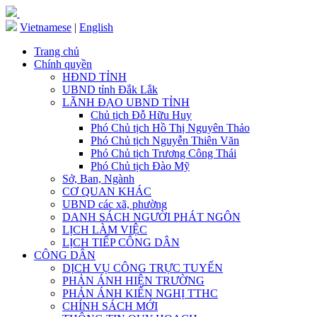
Vietnamese
|
English
Trang chủ
Chính quyền
HĐND TỈNH
UBND tỉnh Đắk Lắk
LÃNH ĐẠO UBND TỈNH
Chủ tịch Đỗ Hữu Huy
Phó Chủ tịch Hồ Thị Nguyên Thảo
Phó Chủ tịch Nguyễn Thiên Văn
Phó Chủ tịch Trương Công Thái
Phó Chủ tịch Đào Mỹ
Sở, Ban, Ngành
CƠ QUAN KHÁC
UBND các xã, phường
DANH SÁCH NGƯỜI PHÁT NGÔN
LỊCH LÀM VIỆC
LỊCH TIẾP CÔNG DÂN
CÔNG DÂN
DỊCH VỤ CÔNG TRỰC TUYẾN
PHẢN ÁNH HIỆN TRƯỜNG
PHẢN ÁNH KIẾN NGHỊ TTHC
CHÍNH SÁCH MỚI