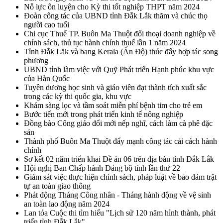
Nỗ lực ôn luyện cho Kỳ thi tốt nghiệp THPT năm 2024
Đoàn công tác của UBND tỉnh Đắk Lắk thăm và chúc thọ
người cao tuổi
Chi cục Thuế TP. Buôn Ma Thuột đối thoại doanh nghiệp về
chính sách, thủ tục hành chính thuế lần 1 năm 2024
Tỉnh Đắk Lắk và bang Kerala (Ấn Độ) thúc đẩy hợp tác song
phương
UBND tỉnh làm việc với Quỹ Phát triển Hạnh phúc khu vực
của Hàn Quốc
Tuyên dương học sinh và giáo viên đạt thành tích xuất sắc
trong các kỳ thi quốc gia, khu vực
Khám sàng lọc và tầm soát miễn phí bệnh tim cho trẻ em
Bước tiến mới trong phát triển kinh tế nông nghiệp
Đồng bào Công giáo đổi mới nếp nghĩ, cách làm cà phê đặc
sản
Thành phố Buôn Ma Thuột đẩy mạnh công tác cải cách hành
chính
Sơ kết 02 năm triển khai Đề án 06 trên địa bàn tỉnh Đắk Lắk
Hội nghị Ban Chấp hành Đảng bộ tỉnh lần thứ 22
Giám sát việc thực hiện chính sách, pháp luật về bảo đảm trật
tự an toàn giao thông
Phát động Tháng Công nhân - Tháng hành động về vệ sinh
an toàn lao động năm 2024
Lan tỏa Cuộc thi tìm hiểu "Lịch sử 120 năm hình thành, phát
triển tỉnh Đắk Lắk"