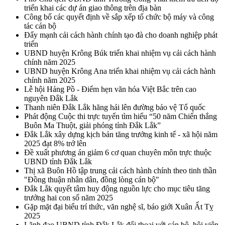
triển khai các dự án giao thông trên địa bàn
Công bố các quyết định về sắp xếp tổ chức bộ máy và công
tác cán bộ
Đẩy mạnh cải cách hành chính tạo đà cho doanh nghiệp phát
triển
UBND huyện Krông Búk triển khai nhiệm vụ cải cách hành
chính năm 2025
UBND huyện Krông Ana triển khai nhiệm vụ cải cách hành
chính năm 2025
Lễ hội Hảng Pồ - Điểm hẹn văn hóa Việt Bắc trên cao
nguyên Đắk Lắk
Thanh niên Đắk Lắk hăng hái lên đường bảo vệ Tổ quốc
Phát động Cuộc thi trực tuyến tìm hiểu “50 năm Chiến thắng
Buôn Ma Thuột, giải phóng tỉnh Đắk Lắk”
Đắk Lắk xây dựng kịch bản tăng trưởng kinh tế - xã hội năm
2025 đạt 8% trở lên
Đề xuất phương án giảm 6 cơ quan chuyên môn trực thuộc
UBND tỉnh Đắk Lắk
Thị xã Buôn Hồ tập trung cải cách hành chính theo tinh thần
"Đồng thuận nhân dân, đồng lòng cán bộ"
Đắk Lắk quyết tâm huy động nguồn lực cho mục tiêu tăng
trưởng hai con số năm 2025
Gặp mặt đại biểu trí thức, văn nghệ sĩ, báo giới Xuân Ất Tỵ
2025
Lãnh đạo UBND tỉnh Đắk Lắk đối thoại với cán bộ, hội viên,