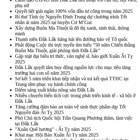
phụ nữ
Quyết liệt giải ngân 100% vốn đầu tư công trong năm 2025
Bí thư Tỉnh ủy Nguyễn Đình Trung dự chương trình Tết
nhân ái năm 2025 tại huyện Cư M’Gar
Xây dựng Buôn Ma Thuột là đô thị xanh, sinh thái, thông
minh
Thanh niên Đắk Lắk hăng hái lên đường bảo vệ Tổ quốc
Phát động Cuộc thi trực tuyến tìm hiểu “50 năm Chiến thắng
Buôn Ma Thuột, giải phóng tỉnh Đắk Lắk”
Gặp mặt đại biểu trí thức, văn nghệ sĩ, báo giới Xuân Ất Tỵ
2025
Đắk Lắk quyết tâm huy động nguồn lực cho mục tiêu tăng
trưởng hai con số năm 2025
Sơ kết 5 năm triển khai tiếp nhận và trả kết quả TTHC tại
Trung tâm phục vụ hành chính công
Điểm sáng xuất khẩu nông sản Đắk Lắk
Nhiều chuyển biến tích cực trong phát triển kinh tế - xã hội ở
Đắk Lắk
Tăng cường đảm bảo an toàn vệ sinh thực phẩm dịp Tết
Nguyên đán Ất Tỵ 2025
Phó Chủ tịch Quốc hội Trần Quang Phương thăm, làm việc
tại Đắk Lắk
"Xuân Quê hương" - Ất Tỵ năm 2025
Khai mạc Hội Báo Xuân Ất Tỵ năm 2025