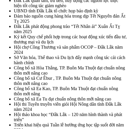
Đắk Lắk quan tâm, ưu tiên, huy động các nguồn lực thực
hiện tốt công tác giảm nghèo
UBND tỉnh Đắk Lắk tổ chức họp báo định kỳ
Đảm bảo nguồn cung hàng hóa trong dịp Tết Nguyên đán Ất
Tỵ 2025
Đắk Lắk phát động phong trào “Tết Nhân ái” Xuân Ất Tỵ
năm 2025
Ký kết Quy chế phối hợp trong các hoạt động xúc tiến đầu tư,
thương mại và du lịch
Hội chợ Công Thương và sản phẩm OCOP – Đắk Lắk năm
2024
Sở Văn hóa, Thể thao và Du lịch đẩy mạnh công tác cải cách
hành chính
Công bố xã Hòa Thắng, TP. Buôn Ma Thuột đạt chuẩn nông
thôn mới nâng cao
Công bố xã Cư Êbur , TP. Buôn Ma Thuột đạt chuẩn nông
thôn mới nâng cao
Công bố xã Ea Kao, TP. Buôn Ma Thuột đạt chuẩn nông
thôn mới nâng
Công bố xã Ea Tu đạt chuẩn nông thôn mới nâng cao
Hội thi Tuyên truyền viên giỏi Hội Nông dân tỉnh Đắk Lắk
năm 2024
Hội thảo khoa học “Đắk Lắk – 120 năm hình thành và phát
triển”
Triển khai hiệu quả Tuần lễ hưởng ứng học tập suốt đời năm