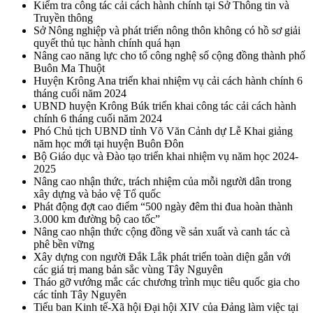
Kiểm tra công tác cải cách hành chính tại Sở Thông tin và
Truyền thông
Sở Nông nghiệp và phát triển nông thôn không có hồ sơ giải
quyết thủ tục hành chính quá hạn
Nâng cao năng lực cho tổ công nghệ số cộng đồng thành phố
Buôn Ma Thuột
Huyện Krông Ana triển khai nhiệm vụ cải cách hành chính 6
tháng cuối năm 2024
UBND huyện Krông Búk triển khai công tác cải cách hành
chính 6 tháng cuối năm 2024
Phó Chủ tịch UBND tỉnh Võ Văn Cảnh dự Lễ Khai giảng
năm học mới tại huyện Buôn Đôn
Bộ Giáo dục và Đào tạo triển khai nhiệm vụ năm học 2024-
2025
Nâng cao nhận thức, trách nhiệm của mỗi người dân trong
xây dựng và bảo vệ Tổ quốc
Phát động đợt cao điểm “500 ngày đêm thi đua hoàn thành
3.000 km đường bộ cao tốc”
Nâng cao nhận thức cộng đồng về sản xuất và canh tác cà
phê bền vững
Xây dựng con người Đắk Lắk phát triển toàn diện gắn với
các giá trị mang bản sắc vùng Tây Nguyên
Tháo gỡ vướng mắc các chương trình mục tiêu quốc gia cho
các tỉnh Tây Nguyên
Tiểu ban Kinh tế-Xã hội Đại hội XIV của Đảng làm việc tại