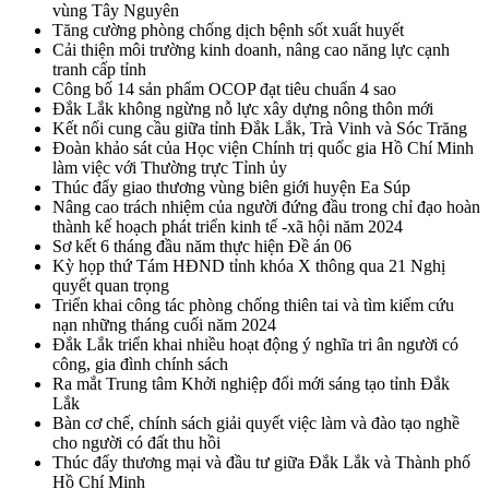
vùng Tây Nguyên
Tăng cường phòng chống dịch bệnh sốt xuất huyết
Cải thiện môi trường kinh doanh, nâng cao năng lực cạnh
tranh cấp tỉnh
Công bố 14 sản phẩm OCOP đạt tiêu chuẩn 4 sao
Đắk Lắk không ngừng nỗ lực xây dựng nông thôn mới
Kết nối cung cầu giữa tỉnh Đắk Lắk, Trà Vinh và Sóc Trăng
Đoàn khảo sát của Học viện Chính trị quốc gia Hồ Chí Minh
làm việc với Thường trực Tỉnh ủy
Thúc đẩy giao thương vùng biên giới huyện Ea Súp
Nâng cao trách nhiệm của người đứng đầu trong chỉ đạo hoàn
thành kế hoạch phát triển kinh tế -xã hội năm 2024
Sơ kết 6 tháng đầu năm thực hiện Đề án 06
Kỳ họp thứ Tám HĐND tỉnh khóa X thông qua 21 Nghị
quyết quan trọng
Triển khai công tác phòng chống thiên tai và tìm kiếm cứu
nạn những tháng cuối năm 2024
Đắk Lắk triển khai nhiều hoạt động ý nghĩa tri ân người có
công, gia đình chính sách
Ra mắt Trung tâm Khởi nghiệp đổi mới sáng tạo tỉnh Đắk
Lắk
Bàn cơ chế, chính sách giải quyết việc làm và đào tạo nghề
cho người có đất thu hồi
Thúc đẩy thương mại và đầu tư giữa Đắk Lắk và Thành phố
Hồ Chí Minh