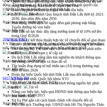
Quyết định về việc công bố thủ tục hành chính trong lĩnh vực Lao
Quyết liệt tháo gỡ vướng mắc, đẩy nhanh tiến độ các dự án
động, Thương binh và Xã hội thuộc thẩm quyền giải quyết của
trọng điểm trong Khu kinh tế Nam Phú Yên
UBND cấp huyện trên địa bàn tỉnh Đắk Lắk
Hòn Yến phát triển du lịch gắn với bảo tồn biển
Bản PDF
Tải về
Lấy ý kiến điều chỉnh Quy hoạch tỉnh Đắk Lắk thời kỳ 2021-
2030, tầm nhìn đến năm 2050
Ngày ban hành:
04/09/2015
Phát động chiến dịch 30 ngày đêm giải phóng mặt bằng
Tuyến đường bộ ven biển
Ngày hiệu lực:
Đắk Lắk nỗ lực thúc đẩy tăng trưởng kinh tế từ 10% trở lên
trong Quý II/2026
208/BC-UBND
Đắk Lắk ký kết thỏa thuận hợp tác về chuyển đổi số giai đoạn
V/v Báo cáo số lượng cán bộ, công chức, viên chức nghỉ hưu đúng
2026 – 2030 với Tập đoàn Bưu chính Viễn thông Việt Nam
tuổi, thôi việc và thực hiện tinh giản biên chế năm 2015
Thứ trưởng Bộ Y tế làm việc với tỉnh Đắk Lắk về phát triển
Bản PDF
Tải về
nhân lực y tế cho trạm y tế cấp xã
Du lịch Đắk Lắk nâng tầm trải nghiệm du khách thông qua
Ngày ban hành:
04/09/2015
Hệ thống cơ sở dữ liệu và Bản đồ số
Tập huấn ứng dụng trí tuệ nhân tạo (AI) trong thương mại
Ngày hiệu lực:
điện tử năm 2026
Đoàn đại biểu Quốc hội tỉnh Đắk Lắk trao đổi thông tin trước
6437/UBND-TH
Kỳ họp thứ nhất, Quốc hội khóa XVI
V/v Triển khai Chỉ thị số 16/CT-TTg
Quyết liệt cải cách hành chính, khơi thông nguồn lực phát
Bản PDF
Tải về
triển
Nâng cao hiệu lực, hiệu quả HĐND tỉnh thông qua hiện đại
Ngày ban hành:
03/09/2015
hóa hành chính
Xã Ea Phê gắn cải cách hành chính với chuyển đổi số
Ngày hiệu lực:
Phó Chủ tịch Thường trực UBND tỉnh Hồ Thị Nguyên Thảo