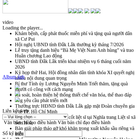
video
Loading the player...
Khám bệnh, cấp phát thuốc miễn phí và tặng quà người dân
xã Cư Pui
Hội nghị UBND tỉnh Đắk Lắk thường kỳ tháng 7/2026
Lễ truy tặng danh hiệu “Bà Mẹ Việt Nam Anh hùng” và trao
Huân chương Lao động
UBND tỉnh Đắk Lắk triển khai nhiệm vụ 6 tháng cuối năm
2026
Kỳ họp thứ Hai, Hội đồng nhân dân tỉnh khóa XI quyết nghị
Album ảnh
nhiều nội dung quan trọng
Bí thư Tỉnh ủy Lương Nguyễn Minh Triết thăm, tặng quà
người có công với cách mạng
Rà soát, hoàn thiện hệ thống thiết chế văn hóa, thể thao đáp
ứng yêu cầu phát triển mới
Thường trực HĐND tỉnh Đắk Lắk gặp mặt Đoàn chuyên gia
Liên kết web
y tế TP. Hồ Chí Minh
Lễ truy điệu và an táng hài cốt liệt sĩ tại Nghĩa trang Liệt sĩ xã
Văn bản chỉ đạo điều hành
Văn bản chỉ đạo điều hành
Sơn Hòa
Bàn giải pháp tháo gỡ khó khăn trong xuất khẩu sầu riêng và
Số ký hiệu
triển khai quy định EUDR