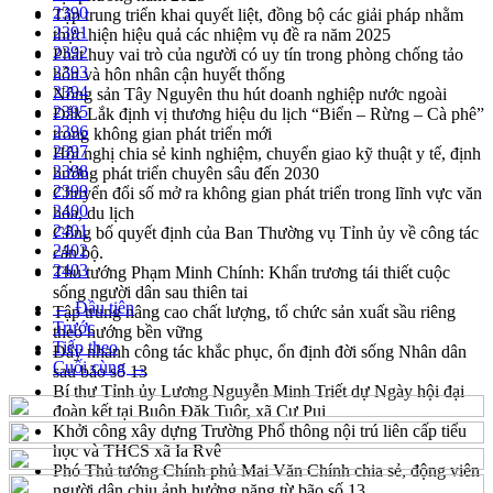
2390
Tập trung triển khai quyết liệt, đồng bộ các giải pháp nhằm
2391
thực hiện hiệu quả các nhiệm vụ đề ra năm 2025
2392
Phát huy vai trò của người có uy tín trong phòng chống tảo
2393
hôn và hôn nhân cận huyết thống
2394
Nông sản Tây Nguyên thu hút doanh nghiệp nước ngoài
2395
Đắk Lắk định vị thương hiệu du lịch “Biển – Rừng – Cà phê”
2396
trong không gian phát triển mới
2397
Hội nghị chia sẻ kinh nghiệm, chuyển giao kỹ thuật y tế, định
2398
hướng phát triển chuyên sâu đến 2030
2399
Chuyển đổi số mở ra không gian phát triển trong lĩnh vực văn
2400
hóa, du lịch
2401
Công bố quyết định của Ban Thường vụ Tỉnh ủy về công tác
2402
cán bộ.
2403
Thủ tướng Phạm Minh Chính: Khẩn trương tái thiết cuộc
sống người dân sau thiên tai
← Đầu tiên
Tập trung nâng cao chất lượng, tổ chức sản xuất sầu riêng
Trước
theo hướng bền vững
Tiếp theo
Đẩy nhanh công tác khắc phục, ổn định đời sống Nhân dân
Cuối cùng →
sau bão số 13
Bí thư Tỉnh ủy Lương Nguyễn Minh Triết dự Ngày hội đại
đoàn kết tại Buôn Đăk Tuôr, xã Cư Pui
Khởi công xây dựng Trường Phổ thông nội trú liên cấp tiểu
học và THCS xã Ia Rvê
Phó Thủ tướng Chính phủ Mai Văn Chính chia sẻ, động viên
người dân chịu ảnh hưởng nặng từ bão số 13