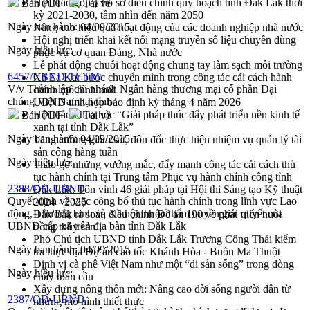
Hội thảo góp ý hồ sơ điều chỉnh quy hoạch tỉnh Đắk Lắk thời
Bản PDF
Tải về
kỳ 2021-2030, tầm nhìn đến năm 2050
Ngày ban hành:
04/09/2015
Nâng cao hiệu quả hoạt động của các doanh nghiệp nhà nước
Hội nghị triển khai kết nối mạng truyền số liệu chuyên dùng
Ngày hiệu lực:
phục vụ cơ quan Đảng, Nhà nước
Lễ phát động chuỗi hoạt động chung tay làm sạch môi trường
6457/UBND-TCTM
Xã Ea Kar bước chuyển mình trong công tác cải cách hành
V/v Thành lập chi nhánh Ngân hàng thương mại cổ phần Đại
chính mô hình mới
chúng Việt Nam tại tỉnh
UBND tỉnh họp báo định kỳ tháng 4 năm 2026
Hội thảo khoa học “Giải pháp thúc đẩy phát triển nền kinh tế
Bản PDF
Tải về
xanh tại tỉnh Đắk Lắk”
Ngày ban hành:
04/09/2015
Tăng cường giám sát, đôn đốc thực hiện nhiệm vụ quản lý tài
sản công hàng tuần
Ngày hiệu lực:
Tháo gỡ những vướng mắc, đẩy mạnh công tác cải cách thủ
tục hành chính tại Trung tâm Phục vụ hành chính công tỉnh
2388/QĐ-UBND
Đắk Lắk: Tôn vinh 46 giải pháp tại Hội thi Sáng tạo Kỹ thuật
Quyết định về việc công bố thủ tục hành chính trong lĩnh vực Lao
2024 - 2025
động, Thương binh và Xã hội thuộc thẩm quyền giải quyết của
Đắk Lắk rà soát, điều chỉnh Đề án 190 về phát triển nuôi
UBND cấp xã trên địa bàn tỉnh Đắk Lắk
trồng thủy sản
Phó Chủ tịch UBND tỉnh Đắk Lắk Trương Công Thái kiểm
Ngày ban hành:
04/09/2015
tra thực địa Dự án cao tốc Khánh Hòa - Buôn Ma Thuột
Định vị cà phê Việt Nam như một “di sản sống” trong dòng
Ngày hiệu lực:
chảy toàn cầu
Xây dựng nông thôn mới: Nâng cao đời sống người dân từ
2387/QĐ-UBND
những mô hình thiết thực