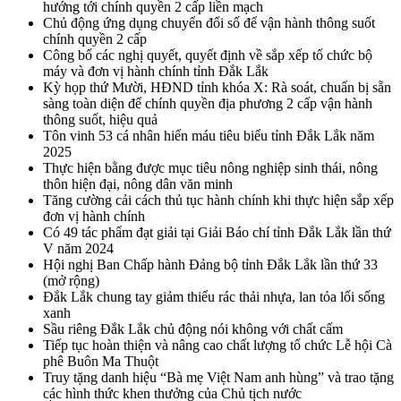
hướng tới chính quyền 2 cấp liền mạch
Chủ động ứng dụng chuyển đổi số để vận hành thông suốt
chính quyền 2 cấp
Công bố các nghị quyết, quyết định về sắp xếp tổ chức bộ
máy và đơn vị hành chính tỉnh Đắk Lắk
Kỳ họp thứ Mười, HĐND tỉnh khóa X: Rà soát, chuẩn bị sẵn
sàng toàn diện để chính quyền địa phương 2 cấp vận hành
thông suốt, hiệu quả
Tôn vinh 53 cá nhân hiến máu tiêu biểu tỉnh Đắk Lắk năm
2025
Thực hiện bằng được mục tiêu nông nghiệp sinh thái, nông
thôn hiện đại, nông dân văn minh
Tăng cường cải cách thủ tục hành chính khi thực hiện sắp xếp
đơn vị hành chính
Có 49 tác phẩm đạt giải tại Giải Báo chí tỉnh Đắk Lắk lần thứ
V năm 2024
Hội nghị Ban Chấp hành Đảng bộ tỉnh Đắk Lắk lần thứ 33
(mở rộng)
Đắk Lắk chung tay giảm thiểu rác thải nhựa, lan tỏa lối sống
xanh
Sầu riêng Đắk Lắk chủ động nói không với chất cấm
Tiếp tục hoàn thiện và nâng cao chất lượng tổ chức Lễ hội Cà
phê Buôn Ma Thuột
Truy tặng danh hiệu “Bà mẹ Việt Nam anh hùng” và trao tặng
các hình thức khen thưởng của Chủ tịch nước