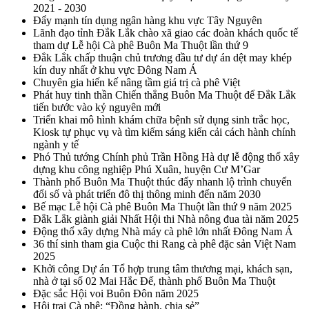
2021 - 2030
Đẩy mạnh tín dụng ngân hàng khu vực Tây Nguyên
Lãnh đạo tỉnh Đắk Lắk chào xã giao các đoàn khách quốc tế
tham dự Lễ hội Cà phê Buôn Ma Thuột lần thứ 9
Đắk Lắk chấp thuận chủ trương đầu tư dự án dệt may khép
kín duy nhất ở khu vực Đông Nam Á
Chuyên gia hiến kế nâng tầm giá trị cà phê Việt
Phát huy tinh thần Chiến thắng Buôn Ma Thuột để Đắk Lắk
tiến bước vào kỷ nguyên mới
Triển khai mô hình khám chữa bệnh sử dụng sinh trắc học,
Kiosk tự phục vụ và tìm kiếm sáng kiến cải cách hành chính
ngành y tế
Phó Thủ tướng Chính phủ Trần Hồng Hà dự lễ động thổ xây
dựng khu công nghiệp Phú Xuân, huyện Cư M’Gar
Thành phố Buôn Ma Thuột thúc đẩy nhanh lộ trình chuyển
đổi số và phát triển đô thị thông minh đến năm 2030
Bế mạc Lễ hội Cà phê Buôn Ma Thuột lần thứ 9 năm 2025
Đắk Lắk giành giải Nhất Hội thi Nhà nông đua tài năm 2025
Động thổ xây dựng Nhà máy cà phê lớn nhất Đông Nam Á
36 thí sinh tham gia Cuộc thi Rang cà phê đặc sản Việt Nam
2025
Khởi công Dự án Tổ hợp trung tâm thương mại, khách sạn,
nhà ở tại số 02 Mai Hắc Đế, thành phố Buôn Ma Thuột
Đặc sắc Hội voi Buôn Đôn năm 2025
Hội trại Cà phê: “Đồng hành, chia sẻ”