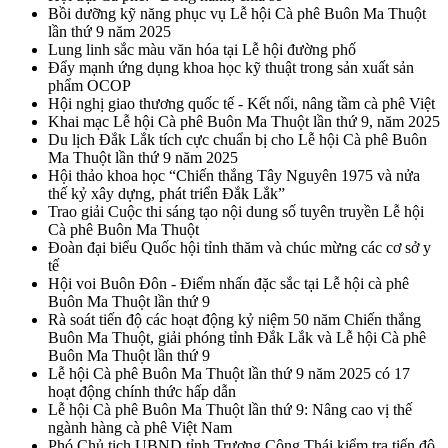
Bồi dưỡng kỹ năng phục vụ Lễ hội Cà phê Buôn Ma Thuột
lần thứ 9 năm 2025
Lung linh sắc màu văn hóa tại Lễ hội đường phố
Đẩy mạnh ứng dụng khoa học kỹ thuật trong sản xuất sản
phẩm OCOP
Hội nghị giao thương quốc tế - Kết nối, nâng tầm cà phê Việt
Khai mạc Lễ hội Cà phê Buôn Ma Thuột lần thứ 9, năm 2025
Du lịch Đắk Lắk tích cực chuẩn bị cho Lễ hội Cà phê Buôn
Ma Thuột lần thứ 9 năm 2025
Hội thảo khoa học “Chiến thắng Tây Nguyên 1975 và nửa
thế kỷ xây dựng, phát triển Đắk Lắk”
Trao giải Cuộc thi sáng tạo nội dung số tuyên truyền Lễ hội
Cà phê Buôn Ma Thuột
Đoàn đại biểu Quốc hội tỉnh thăm và chúc mừng các cơ sở y
tế
Hội voi Buôn Đôn - Điểm nhấn đặc sắc tại Lễ hội cà phê
Buôn Ma Thuột lần thứ 9
Rà soát tiến độ các hoạt động kỷ niệm 50 năm Chiến thắng
Buôn Ma Thuột, giải phóng tỉnh Đắk Lắk và Lễ hội Cà phê
Buôn Ma Thuột lần thứ 9
Lễ hội Cà phê Buôn Ma Thuột lần thứ 9 năm 2025 có 17
hoạt động chính thức hấp dẫn
Lễ hội Cà phê Buôn Ma Thuột lần thứ 9: Nâng cao vị thế
ngành hàng cà phê Việt Nam
Phó Chủ tịch UBND tỉnh Trương Công Thái kiểm tra tiến độ