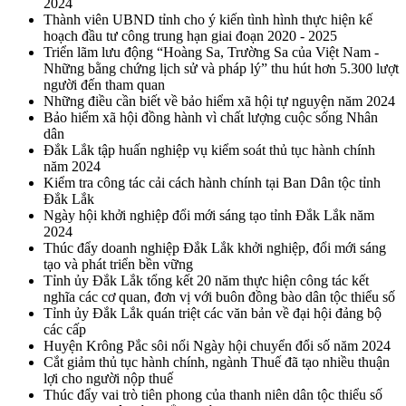
2024
Thành viên UBND tỉnh cho ý kiến tình hình thực hiện kế
hoạch đầu tư công trung hạn giai đoạn 2020 - 2025
Triển lãm lưu động “Hoàng Sa, Trường Sa của Việt Nam -
Những bằng chứng lịch sử và pháp lý” thu hút hơn 5.300 lượt
người đến tham quan
Những điều cần biết về bảo hiểm xã hội tự nguyện năm 2024
Bảo hiểm xã hội đồng hành vì chất lượng cuộc sống Nhân
dân
Đắk Lắk tập huấn nghiệp vụ kiểm soát thủ tục hành chính
năm 2024
Kiểm tra công tác cải cách hành chính tại Ban Dân tộc tỉnh
Đắk Lắk
Ngày hội khởi nghiệp đổi mới sáng tạo tỉnh Đắk Lắk năm
2024
Thúc đẩy doanh nghiệp Đắk Lắk khởi nghiệp, đổi mới sáng
tạo và phát triển bền vững
Tỉnh ủy Đắk Lắk tổng kết 20 năm thực hiện công tác kết
nghĩa các cơ quan, đơn vị với buôn đồng bào dân tộc thiểu số
Tỉnh ủy Đắk Lắk quán triệt các văn bản về đại hội đảng bộ
các cấp
Huyện Krông Pắc sôi nổi Ngày hội chuyển đổi số năm 2024
Cắt giảm thủ tục hành chính, ngành Thuế đã tạo nhiều thuận
lợi cho người nộp thuế
Thúc đẩy vai trò tiên phong của thanh niên dân tộc thiểu số