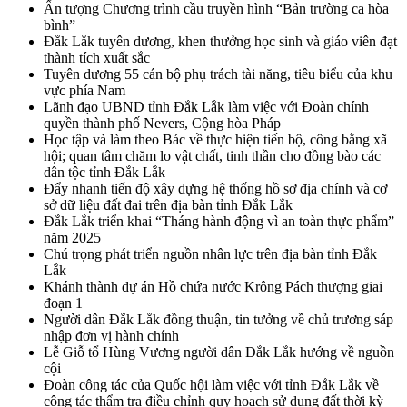
Ấn tượng Chương trình cầu truyền hình “Bản trường ca hòa
bình”
Đắk Lắk tuyên dương, khen thưởng học sinh và giáo viên đạt
thành tích xuất sắc
Tuyên dương 55 cán bộ phụ trách tài năng, tiêu biểu của khu
vực phía Nam
Lãnh đạo UBND tỉnh Đắk Lắk làm việc với Đoàn chính
quyền thành phố Nevers, Cộng hòa Pháp
Học tập và làm theo Bác về thực hiện tiến bộ, công bằng xã
hội; quan tâm chăm lo vật chất, tinh thần cho đồng bào các
dân tộc tỉnh Đắk Lắk
Đẩy nhanh tiến độ xây dựng hệ thống hồ sơ địa chính và cơ
sở dữ liệu đất đai trên địa bàn tỉnh Đắk Lắk
Đắk Lắk triển khai “Tháng hành động vì an toàn thực phẩm”
năm 2025
Chú trọng phát triển nguồn nhân lực trên địa bàn tỉnh Đắk
Lắk
Khánh thành dự án Hồ chứa nước Krông Pách thượng giai
đoạn 1
Người dân Đắk Lắk đồng thuận, tin tưởng về chủ trương sáp
nhập đơn vị hành chính
Lễ Giỗ tổ Hùng Vương người dân Đắk Lắk hướng về nguồn
cội
Đoàn công tác của Quốc hội làm việc với tỉnh Đắk Lắk về
công tác thẩm tra điều chỉnh quy hoạch sử dụng đất thời kỳ