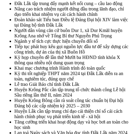
Đắk Lắk tập trung đẩy mạnh kết nối cung – cầu lao động
Nâng cao trách nhiệm người đứng đầu trong lãnh đạo, chỉ
đạo triển khai nhiệm vụ cải cách hành chính
Đoàn khảo sát Tiểu ban Điều lệ Đảng Đại hội XIV làm việc
tại Đảng bộ tỉnh Đắk Lắk
Người dân vùng căn cứ buôn Dur 1, xã Dur Kmăl huyện
Krông Ana nhớ về Tổng Bí thư Nguyễn Phú Trọng
Ngành y tế tích cực thực hiện chuyển đổi số
Tiếp tục phát huy kêu gọi nguồn lực đầu tư để xây dựng các
công trình, dự án của thị xã Buôn Hồ
Kỳ họp chuyên đề lần thứ Mười ba HĐND tỉnh khóa X
thông qua nhiều nội dung quan trọng
Khai mạc chương trình Hành trình đỏ toàn quốc
Kỳ thi tốt nghiệp THPT năm 2024 tại Đắk Lắk diễn ra an
toàn, nghiêm túc, đúng quy chế
Lễ trao Giải Báo chí tỉnh Đắk Lắk
Huyện Krông Pắc cần tập trung tổ chức thành công Lễ hội
Sầu riêng lần thứ II, năm 2024
Huyện Krông Bông cần rà soát công tác chuẩn bị Đại hội
Đảng bộ các cấp nhiệm kỳ 2025 – 2030
Huyện Lắk cần tập trung chỉ đạo cải thiện chỉ số cải cách
hành chính phục vụ phát triển kinh tế - xã hội
Tăng cường triển khai hoạt động dạy và học bơi an toàn cho
học sinh
Lan toả Ngày sách và Văn hóa đọc tỉnh Đắk Lắk năm 2024