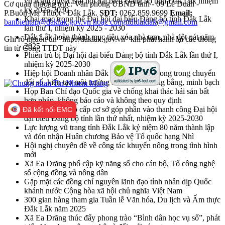
vụ Nghị quyết Đại hội đại biểu Đảng bộ tỉnh Đắk Lắk nhiệm
Cơ quan thường trực: Văn phòng UBND tỉnh - 09 Lê Duẩn -
kỳ 2025-2030
P.Buôn Ma Thuột - Đắk Lắk.
SĐT:
0262.859.9699
Email:
Khai mạc trọng thể Đại hội đại biểu Đảng bộ tỉnh Đắk Lắk
banbientap@daklak.gov.vn hoặc congttdtdaklak@gmail.com
lần thứ I, nhiệm kỳ 2025 - 2030
Đắk Lắk hoàn thành mục tiêu xóa nhà tạm, nhà dột nát năm
Ghi rõ nguồn tin "http://daklak.gov.vn" khi phát hành lại các thông
2025
tin từ Cổng TTĐT này
Phiên trù bị Đại hội đại biểu Đảng bộ tỉnh Đắk Lắk lần thứ I,
nhiệm kỳ 2025-2030
Hiệp hội Doanh nhân Đắk Lắk cần tiên phong trong chuyển
đổi số, kiến tạo môi trường kinh doanh công bằng, minh bạch
Họp Ban Chỉ đạo Quốc gia về chống khai thác hải sản bất
hợp pháp, không báo cáo và không theo quy định
Đại hội Đảng bộ cấp cơ sở góp phần vào thanh công Đại hội
Đã kết nối EMC
đại biểu Đảng bộ tỉnh lần thứ nhất, nhiệm kỳ 2025-2030
Lực lượng vũ trang tỉnh Đắk Lắk kỷ niệm 80 năm thành lập
và đón nhận Huân chương Bảo vệ Tổ quốc hạng Nhì
Hội nghị chuyên đề về công tác khuyến nông trong tình hình
mới
Xã Ea Drăng phổ cập kỹ năng số cho cán bộ, Tổ công nghệ
số cộng đồng và nông dân
Gặp mặt các đồng chí nguyên lãnh đạo tỉnh nhân dịp Quốc
khánh nước Cộng hòa xã hội chủ nghĩa Việt Nam
300 gian hàng tham gia Tuần lễ Văn hóa, Du lịch và Ẩm thực
Đắk Lắk năm 2025
Xã Ea Drăng thúc đẩy phong trào “Bình dân học vụ số”, phát