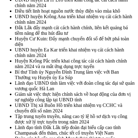
chính năm 2024
Điều tiết linh hoạt nguồn nước thủy điện vào mùa khô
UBND huyện Krông Ana triển khai nhiệm vụ cải cách hành
chính năm 2024
Đắk Lắk đẩy mạnh cải cách hành chính, liên kết quảng bá
tiềm năng để thu hút đầu tư
Huyện Cư Kuin: Đẩy mạnh chuyển đổi số để bứt phá toàn
diện
UBND huyện Ea Kar triển khai nhiệm vụ cải cách hành
chính năm 2024
Huyện Krông Pắc triển khai công tác cải cách hành chính
năm 2024 và ra mắt ứng dụng trực tuyến
Bí thư Tỉnh ủy Nguyễn Đình Trung làm việc với Ban
Thường vụ Huyện ủy Ea Súp
Lãnh đạo UBND tỉnh làm việc với đoàn công tác đại sứ quán
vương quốc Hà Lan
Giám sát việc thực hiện chính sách về hoạt động của đơn vị
sự nghiệp công lập tại UBND tỉnh
UBND Thị xã Buôn Hồ triển khai nhiệm vụ CCHC và
chuyển đổi số năm 2024
Tập trung tuyên truyền, nâng cao tỷ lệ hồ sơ dịch vụ công
được xử lý trực tuyến trong năm 2024
Lãnh đạo tỉnh Đắk Lắk tiếp đoàn đại biểu cấp cao tỉnh
Champasak đến thăm, chúc tết cổ truyền Việt Nam