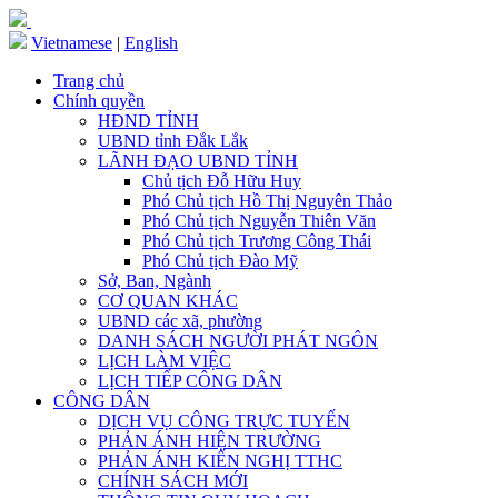
Vietnamese
|
English
Trang chủ
Chính quyền
HĐND TỈNH
UBND tỉnh Đắk Lắk
LÃNH ĐẠO UBND TỈNH
Chủ tịch Đỗ Hữu Huy
Phó Chủ tịch Hồ Thị Nguyên Thảo
Phó Chủ tịch Nguyễn Thiên Văn
Phó Chủ tịch Trương Công Thái
Phó Chủ tịch Đào Mỹ
Sở, Ban, Ngành
CƠ QUAN KHÁC
UBND các xã, phường
DANH SÁCH NGƯỜI PHÁT NGÔN
LỊCH LÀM VIỆC
LỊCH TIẾP CÔNG DÂN
CÔNG DÂN
DỊCH VỤ CÔNG TRỰC TUYẾN
PHẢN ÁNH HIỆN TRƯỜNG
PHẢN ÁNH KIẾN NGHỊ TTHC
CHÍNH SÁCH MỚI