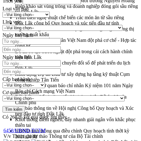
Thứ trưởng Bộ Nông nghiệp và Môi trường Nguyễn Hoàng
Trích yếu
Hiệp khảo sát vùng trồng và doanh nghiệp đóng gói sầu riêng
Loại văn bản
tại Đắk Lắk
Trình diễn nghệ thuật chế biến các món ăn từ sầu riêng
Lĩnh vực
Đắk Lắk công bố Quy hoạch và xúc tiến đầu tư tỉnh
Ngành cá ngừ Đắk Lắk chủ động thích ứng để giữ vững thị
trường xuất khẩu
Ngày ban hành
Diễn đàn Kinh tế tư nhân Việt Nam đột phá cơ chế - Hợp tác
công tư
Đề án 06 tạo bước ngoặt đột phá trong cải cách hành chính
Ngày hiệu lực
tỉnh Đắk Lắk
Kết nối tour, đẩy mạnh chuyển đổi số để phát triển du lịch
Đắk Lắk
Khởi động Dự án Đầu tư xây dựng hạ tầng kỹ thuật Cụm
Cấp ban hành
công nghiệp Tân Tiến
Gặp mặt các cơ quan báo chí nhân Kỷ niệm 101 năm Ngày
Báo chí Cách mạng Việt Nam
Cơ quan ban hành
Đắk Lắk sơ kết 4 năm triển khai thực hiện Đề án 06 của
Chính phủ
Họp báo thông tin về Hội nghị Công bố Quy hoạch và Xúc
tiến đầu tư tỉnh Đắk Lắk
Có
26826
kết quả được tìm thấy
Khơi thông điểm nghẽn, đẩy nhanh giải ngân vốn khắc phục
thiên tai
6458/UBND-TCTM
HĐND tỉnh thông qua điều chỉnh Quy hoạch tỉnh thời kỳ
V/v Tham gia dự thảo Thông tư của Bộ Tài chính
2021-2030