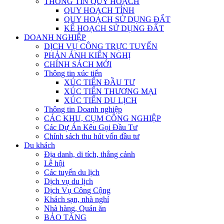
THÔNG TIN QUY HOẠCH
QUY HOẠCH TỈNH
QUY HOẠCH SỬ DỤNG ĐẤT
KẾ HOẠCH SỬ DỤNG ĐẤT
DOANH NGHIỆP
DỊCH VỤ CÔNG TRỰC TUYẾN
PHẢN ÁNH KIẾN NGHỊ
CHÍNH SÁCH MỚI
Thông tin xúc tiến
XÚC TIẾN ĐẦU TƯ
XÚC TIẾN THƯƠNG MẠI
XÚC TIẾN DU LỊCH
Thông tin Doanh nghiệp
CÁC KHU, CỤM CÔNG NGHIỆP
Các Dự Án Kêu Gọi Đầu Tư
Chính sách thu hút vốn đầu tư
Du khách
Địa danh, di tích, thắng cảnh
Lễ hội
Các tuyến du lịch
Dịch vụ du lịch
Dịch Vụ Công Cộng
Khách sạn, nhà nghỉ
Nhà hàng, Quán ăn
BẢO TÀNG