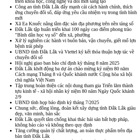
triển khoa học, công nghệ và đổi mới sáng tạo
Công an tỉnh Đắk Lắk đẩy mạnh cải cách hành chính, thích
ứng chuyển đổi số, đáp ứng yêu cầu nhiệm vụ trong tình hình
mới
Xã Ea Knuếc nâng tầm đặc sản địa phương trên nền tảng số
Đắk Lắk tập huấn triển khai 100 ngày cao điểm phong trào
"Bình dân học vụ số" đến xã, phường
Xử lý nghiêm các hành vi buôn bán, vận chuyển, giết mổ lợn
bệnh trái phép
UBND tỉnh Đắk Lắk và Viettel ký kết thỏa thuận hợp tác về
chuyển đổi số
Hội nghị giao ban báo chí định kỳ tháng 8 năm 2025
Đắk Lắk khởi động ba dự án chào mừng kỷ niệm 80 năm
Cách mạng Tháng 8 và Quốc khánh nước Cộng hòa xã hội
chủ nghĩa Việt Nam
Tập trung hoàn thiện các nội dung tham gia Triển lãm thành
tựu kinh tế - xã hội nhân kỷ niệm 80 năm Ngày Quốc khánh
2/9
UBND tỉnh họp báo định kỳ tháng 7/2025
Chung sức, đồng lòng, đoàn kết xây dựng tỉnh Đắk Lắk giàu
đẹp, văn minh, bản sắc
Đắk Lắk quyết tâm chống khai thác hải sản bất hợp pháp,
không báo cáo và không theo quy định
Tăng cường quản lý chất lượng, an toàn thực phẩm trên địa
bàn tỉnh Đắk Lắk