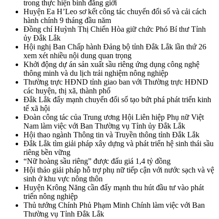
trong thực hiện bình đẳng giới
Huyện Ea H’Leo sơ kết công tác chuyển đổi số và cải cách
hành chính 9 tháng đầu năm
Đồng chí Huỳnh Thị Chiến Hòa giữ chức Phó Bí thư Tỉnh
ủy Đắk Lắk
Hội nghị Ban Chấp hành Đảng bộ tỉnh Đắk Lắk lần thứ 26
xem xét nhiều nội dung quan trọng
Khởi động dự án sản xuất sầu riêng ứng dụng công nghệ
thông minh và du lịch trải nghiệm nông nghiệp
Thường trực HĐND tỉnh giao ban với Thường trực HĐND
các huyện, thị xã, thành phố
Đắk Lắk đẩy mạnh chuyển đổi số tạo bứt phá phát triển kinh
tế xã hội
Đoàn công tác của Trung ương Hội Liên hiệp Phụ nữ Việt
Nam làm việc với Ban Thường vụ Tỉnh ủy Đắk Lắk
Hội thao ngành Thông tin và Truyền thông tỉnh Đắk Lắk
Đắk Lắk tìm giải pháp xây dựng và phát triển hệ sinh thái sầu
riêng bền vững
“Nữ hoàng sầu riêng” được đấu giá 1,4 tỷ đồng
Hội thảo giải pháp hỗ trợ phụ nữ tiếp cận với nước sạch và vệ
sinh ở khu vực nông thôn
Huyện Krông Năng cần đẩy mạnh thu hút đầu tư vào phát
triển nông nghiệp
Thủ tướng Chính Phủ Phạm Minh Chính làm việc với Ban
Thường vụ Tỉnh Đắk Lắk