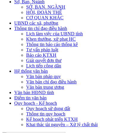
Sở, Ban, Ngành
SỞ, BAN, NGÀNH
HỘI, ĐOÀN THỂ
CƠ QUAN KHÁC
UBND các xã, phường
Thông tin chỉ đạo điều hành
Lịch làm việc của UBND tỉnh
Khen thưởng, xử phạt HC
Thông tin báo cáo thống kê
Tư vấn pháp luật
Báo cáo KTXH
Giải quyết đơn thư
Lịch tiếp công dân
Hệ thống văn bản
Văn bản pháp quy
Văn bản chỉ đạo điều hành
Văn bản trung ương
Văn bản HĐND tỉnh
Điểm tin văn bản
Quy hoạch - Kế hoạch
Quy hoạch sử dụng đất
Thông tin quy hoạch
Kế hoạch phát triển KTXH
Khai thác tài nguyên – Xử lý chất thải