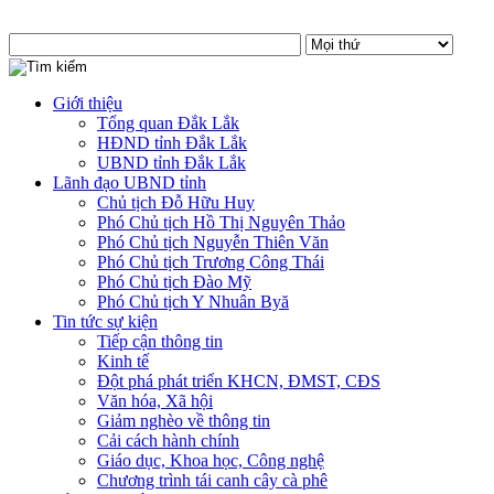
Giới thiệu
Tổng quan Đắk Lắk
HĐND tỉnh Đắk Lắk
UBND tỉnh Đắk Lắk
Lãnh đạo UBND tỉnh
Chủ tịch Đỗ Hữu Huy
Phó Chủ tịch Hồ Thị Nguyên Thảo
Phó Chủ tịch Nguyễn Thiên Văn
Phó Chủ tịch Trương Công Thái
Phó Chủ tịch Đào Mỹ
Phó Chủ tịch Y Nhuân Byă
Tin tức sự kiện
Tiếp cận thông tin
Kinh tế
Đột phá phát triển KHCN, ĐMST, CĐS
Văn hóa, Xã hội
Giảm nghèo về thông tin
Cải cách hành chính
Giáo dục, Khoa học, Công nghệ
Chương trình tái canh cây cà phê