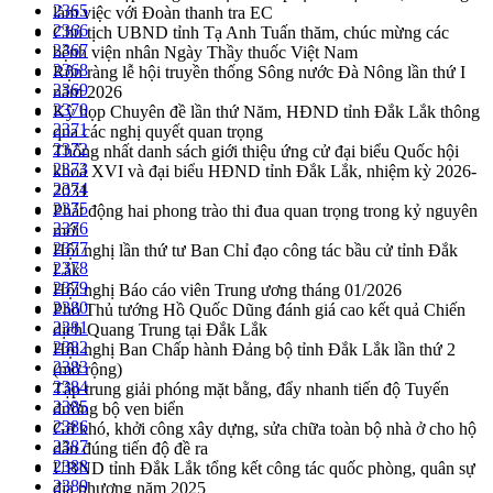
2365
làm việc với Đoàn thanh tra EC
2366
Chủ tịch UBND tỉnh Tạ Anh Tuấn thăm, chúc mừng các
2367
bệnh viện nhân Ngày Thầy thuốc Việt Nam
2368
Rộn ràng lễ hội truyền thống Sông nước Đà Nông lần thứ I
2369
năm 2026
2370
Kỳ họp Chuyên đề lần thứ Năm, HĐND tỉnh Đắk Lắk thông
2371
qua các nghị quyết quan trọng
2372
Thống nhất danh sách giới thiệu ứng cử đại biểu Quốc hội
2373
khoá XVI và đại biểu HĐND tỉnh Đắk Lắk, nhiệm kỳ 2026-
2374
2031
2375
Phát động hai phong trào thi đua quan trọng trong kỷ nguyên
2376
mới
2377
Hội nghị lần thứ tư Ban Chỉ đạo công tác bầu cử tỉnh Đắk
2378
Lắk
2379
Hội nghị Báo cáo viên Trung ương tháng 01/2026
2380
Phó Thủ tướng Hồ Quốc Dũng đánh giá cao kết quả Chiến
2381
dịch Quang Trung tại Đắk Lắk
2382
Hội nghị Ban Chấp hành Đảng bộ tỉnh Đắk Lắk lần thứ 2
2383
(mở rộng)
2384
Tập trung giải phóng mặt bằng, đẩy nhanh tiến độ Tuyến
2385
đường bộ ven biển
2386
Gỡ khó, khởi công xây dựng, sửa chữa toàn bộ nhà ở cho hộ
2387
dân đúng tiến độ đề ra
2388
UBND tỉnh Đắk Lắk tổng kết công tác quốc phòng, quân sự
2389
địa phương năm 2025