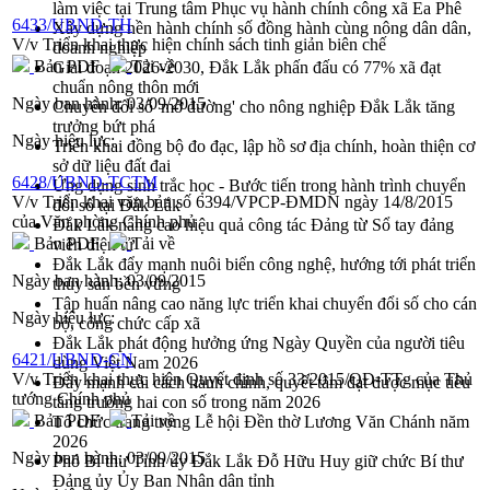
làm việc tại Trung tâm Phục vụ hành chính công xã Ea Phê
6433/UBND-TH
Xây dựng nền hành chính số đồng hành cùng nông dân dân,
V/v Triển khai thực hiện chính sách tinh giản biên chế
doanh nghiệp
Bản PDF
Tải về
Giai đoạn 2026-2030, Đắk Lắk phấn đấu có 77% xã đạt
chuẩn nông thôn mới
Ngày ban hành:
03/09/2015
Chuyển đổi số 'mở đường' cho nông nghiệp Đắk Lắk tăng
trưởng bứt phá
Ngày hiệu lực:
Triển khai đồng bộ đo đạc, lập hồ sơ địa chính, hoàn thiện cơ
sở dữ liệu đất đai
6428/UBND-TCTM
Ứng dụng sinh trắc học - Bước tiến trong hành trình chuyển
V/v Triển khai văn bản số 6394/VPCP-ĐMDN ngày 14/8/2015
đổi số tại Đắk Lắk
của Văn phòng Chính phủ
Đắk Lắk nâng cao hiệu quả công tác Đảng từ Sổ tay đảng
Bản PDF
Tải về
viên điện tử
Đắk Lắk đẩy mạnh nuôi biển công nghệ, hướng tới phát triển
Ngày ban hành:
03/09/2015
thủy sản bền vững
Tập huấn nâng cao năng lực triển khai chuyển đổi số cho cán
Ngày hiệu lực:
bộ, công chức cấp xã
Đắk Lắk phát động hưởng ứng Ngày Quyền của người tiêu
6421/UBND-CN
dùng Việt Nam 2026
V/v Triển khai thực hiện Quyết định số 33/2015/QĐ-TTg của Thủ
Đẩy mạnh cải cách hành chính, quyết tâm đạt được mục tiêu
tướng Chính phủ
tăng trưởng hai con số trong năm 2026
Bản PDF
Tải về
Tổ chức trang trọng Lễ hội Đền thờ Lương Văn Chánh năm
2026
Ngày ban hành:
03/09/2015
Phó Bí thư Tỉnh ủy Đắk Lắk Đỗ Hữu Huy giữ chức Bí thư
Đảng ủy Ủy Ban Nhân dân tỉnh