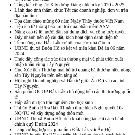
Tổng kết công tác Xây dựng Đảng nhiệm kỳ 2020 - 2025
Lãnh đạo tỉnh thăm, chúc Tết các doanh nghiệp, đơn vị trên
địa bàn tỉnh
Tọa đàm chào mừng 69 năm Ngày Thầy thuốc Việt Nam
Tiện ích từ thông báo lưu trú qua phần mềm ASM
Nâng cao tỷ lệ người dân sử dụng dịch vụ công trực tuyến
Đẩy nhanh tiến độ cài đặt, kích hoạt định danh điện tử
Tiềm năng của Đắk Lắk cơ hội của các nhà đầu tư
UBND thị xã Buôn Hồ sơ kết và triển khai Đề án 06 năm
2024
Thúc đẩy công tác xúc tiến thương mại và phát triển xuất
nhập khẩu vùng Tây Nguyên
Cục Xúc tiến Thương mại hỗ trợ quảng bá thương hiệu nông
sản Tây Nguyên trên nền tảng số
Hội nghị Doanh nghiệp và Đầu tư giữa Ấn Độ và các tỉnh
Tây Nguyên
Sản phẩm OCOP Đắk Lắk chủ động tiếp cận thị trường quốc
tế
Hấp dẫn du lịch trải nghiệm cho học sinh
Thị ủy Buôn Hồ sơ kết 01 năm thực hiện Nghị quyết 10-
NQ/TU về xây dựng nông thôn mới
UBND Thị xã Buôn Hồ triển khai công tác cải cách hành
chính quý II năm 2024
Tăng cường hợp tác giữa tỉnh Đắk Lắk với Ấn Độ
UBND huyện Ea H’Leo triển khai công tác cải cách hành