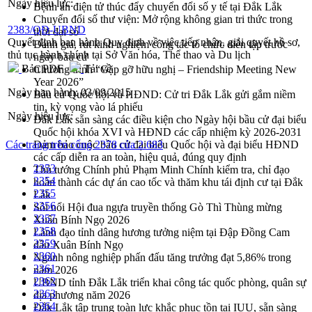
Ngày hiệu lực:
Bệnh án điện tử thúc đẩy chuyển đổi số y tế tại Đắk Lắk
Chuyển đổi số thư viện: Mở rộng không gian tri thức trong
2383/QĐ-UBND
thời đại số
Quyết định ban hành Quy định về việc tiếp nhận, giải quyết hồ sơ,
Đánh giá, rút kinh nghiệm công tác tổ chức diễn tập trước
thủ tục hành chính tại Sở Văn hóa, Thể thao và Du lịch
ngày bầu cử
Bản PDF
Tải về
Chương trình “Gặp gỡ hữu nghị – Friendship Meeting New
Year 2026”
Ngày ban hành:
03/09/2015
Bầu cử Quốc hội và HĐND: Cử tri Đắk Lắk gửi gắm niềm
tin, kỳ vọng vào lá phiếu
Ngày hiệu lực:
Đắk Lắk sẵn sàng các điều kiện cho Ngày hội bầu cử đại biểu
Quốc hội khóa XVI và HĐND các cấp nhiệm kỳ 2026-2031
Các trang trên cổng 2378 của 2.683
Đảm bảo cuộc bầu cử đại biểu Quốc hội và đại biểu HĐND
các cấp diễn ra an toàn, hiệu quả, đúng quy định
2353
Thủ tướng Chính phủ Phạm Minh Chính kiểm tra, chỉ đạo
2354
hoàn thành các dự án cao tốc và thăm khu tái định cư tại Đắk
2355
Lắk
2356
Sôi nổi Hội đua ngựa truyền thống Gò Thì Thùng mừng
2357
Xuân Bính Ngọ 2026
2358
Lãnh đạo tỉnh dâng hương tưởng niệm tại Đập Đồng Cam
2359
đầu Xuân Bính Ngọ
2360
Ngành nông nghiệp phấn đấu tăng trưởng đạt 5,86% trong
2361
năm 2026
2362
UBND tỉnh Đắk Lắk triển khai công tác quốc phòng, quân sự
2363
địa phương năm 2026
2364
Đắk Lắk tập trung toàn lực khắc phục tồn tại IUU, sẵn sàng