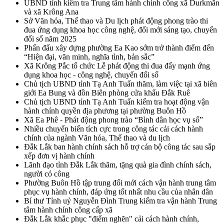
UBND tỉnh kiểm tra Trung tâm hành chính công xã Durkmăn
và xã Krông Ana
Sở Văn hóa, Thể thao và Du lịch phát động phong trào thi
đua ứng dụng khoa học công nghệ, đổi mới sáng tạo, chuyển
đổi số năm 2025
Phấn đấu xây dựng phường Ea Kao sớm trở thành điểm đến
“Hiện đại, văn minh, nghĩa tình, bản sắc”
Xã Krông Pắc tổ chức Lễ phát động thi đua đẩy mạnh ứng
dụng khoa học - công nghệ, chuyển đổi số
Chủ tịch UBND tỉnh Tạ Anh Tuấn thăm, làm việc tại xã biên
giới Ea Bung và đồn Biên phòng cửa khẩu Đắk Ruê
Chủ tịch UBND tỉnh Tạ Anh Tuấn kiểm tra hoạt động vận
hành chính quyền địa phương tại phường Buôn Hồ
Xã Ea Phê - Phát động phong trào “Bình dân học vụ số”
Nhiều chuyển biến tích cực trong công tác cải cách hành
chính của ngành Văn hóa, Thể thao và du lịch
Đắk Lắk ban hành chính sách hỗ trợ cán bộ công tác sau sắp
xếp đơn vị hành chính
Lãnh đạo tỉnh Đắk Lắk thăm, tặng quà gia đình chính sách,
người có công
Phường Buôn Hồ tập trung đổi mới cách vận hành trung tâm
phục vụ hành chính, đáp ứng tốt nhất nhu cầu của nhân dân
Bí thư Tỉnh uỷ Nguyễn Đình Trung kiểm tra vận hành Trung
tâm hành chính công cấp xã
Đắk Lắk khắc phục "điểm nghẽn" cải cách hành chính,