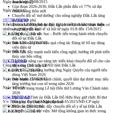
Ngày ban hành:
27/08/2015
doanh nghiệp
Giai đoạn 2026-2030, Đắk Lắk phấn đấu có 77% xã đạt
Ngày hiệu lực:
chuẩn nông thôn mới
Chuyển đổi số 'mở đường' cho nông nghiệp Đắk Lắk tăng
197/TB-UBND
trưởng bứt phá
Kết luận của UBND tỉnh tại Hội nghị sơ kết tình hình thực hiện
Triển khai đồng bộ đo đạc, lập hồ sơ địa chính, hoàn thiện cơ
nhiệm vụ phát triển kinh tế xã hội từ ngày 01/8 đến 15/8/2015
sở dữ liệu đất đai
Ứng dụng sinh trắc học - Bước tiến trong hành trình chuyển
Bản PDF
Tải về
đổi số tại Đắk Lắk
Ngày ban hành:
27/08/2015
Đắk Lắk nâng cao hiệu quả công tác Đảng từ Sổ tay đảng
viên điện tử
Ngày hiệu lực:
Đắk Lắk đẩy mạnh nuôi biển công nghệ, hướng tới phát triển
thủy sản bền vững
02/CĐ-UBND
Tập huấn nâng cao năng lực triển khai chuyển đổi số cho cán
Công điện của Chủ tịch UBND tỉnh Đắk Lắk
bộ, công chức cấp xã
Đắk Lắk phát động hưởng ứng Ngày Quyền của người tiêu
Bản PDF
Tải về
dùng Việt Nam 2026
Ngày ban hành:
27/08/2015
Đẩy mạnh cải cách hành chính, quyết tâm đạt được mục tiêu
tăng trưởng hai con số trong năm 2026
Ngày hiệu lực:
Tổ chức trang trọng Lễ hội Đền thờ Lương Văn Chánh năm
2026
6161/UBND-CN
Phó Bí thư Tỉnh ủy Đắk Lắk Đỗ Hữu Huy giữ chức Bí thư
V/v Triển khai thực hiện Nghị định số 65/2015/NĐ-CP ngày
Đảng ủy Ủy Ban Nhân dân tỉnh
07/8/2015 của Chính phủ
Bệnh án điện tử thúc đẩy chuyển đổi số y tế tại Đắk Lắk
Chuyển đổi số thư viện: Mở rộng không gian tri thức trong
Bản PDF
Tải về