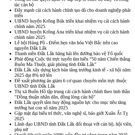
tác cán bộ
Đẩy mạnh cải cách hành chính tạo đà cho doanh nghiệp phát
triển
UBND huyện Krông Búk triển khai nhiệm vụ cải cách hành
chính năm 2025
UBND huyện Krông Ana triển khai nhiệm vụ cải cách hành
chính năm 2025
Lễ hội Hảng Pồ - Điểm hẹn văn hóa Việt Bắc trên cao
nguyên Đắk Lắk
Thanh niên Đắk Lắk hăng hái lên đường bảo vệ Tổ quốc
Phát động Cuộc thi trực tuyến tìm hiểu “50 năm Chiến thắng
Buôn Ma Thuột, giải phóng tỉnh Đắk Lắk”
Đắk Lắk xây dựng kịch bản tăng trưởng kinh tế - xã hội năm
2025 đạt 8% trở lên
Đề xuất phương án giảm 6 cơ quan chuyên môn trực thuộc
UBND tỉnh Đắk Lắk
Thị xã Buôn Hồ tập trung cải cách hành chính theo tinh thần
"Đồng thuận nhân dân, đồng lòng cán bộ"
Đắk Lắk quyết tâm huy động nguồn lực cho mục tiêu tăng
trưởng hai con số năm 2025
Gặp mặt đại biểu trí thức, văn nghệ sĩ, báo giới Xuân Ất Tỵ
2025
Lãnh đạo UBND tỉnh Đắk Lắk đối thoại với cán bộ, hội viên,
phụ nữ
Quyết liệt giải ngân 100% vốn đầu tư công trong năm 2025