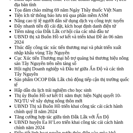
địa bàn tỉnh
Tọa đàm chào mừng 69 năm Ngày Thầy thuốc Việt Nam
Tiện ích từ thông báo lưu trú qua phần mềm ASM
Nâng cao tỷ lệ người dân sử dụng dịch vụ công trực tuyến
Đẩy nhanh tiến độ cài đặt, kích hoạt định danh điện tử
Tiềm năng của Đắk Lắk cơ hội của các nhà đầu tư
UBND thị xã Buôn Hồ sơ kết và triển khai Đề án 06 năm
2024
Thúc đẩy công tác xúc tiến thương mại và phát triển xuất
nhập khẩu vùng Tây Nguyên
Cục Xúc tiến Thương mại hỗ trợ quảng bá thương hiệu nông
sản Tây Nguyên trên nền tảng số
Hội nghị Doanh nghiệp và Đầu tư giữa Ấn Độ và các tỉnh
Tây Nguyên
Sản phẩm OCOP Đắk Lắk chủ động tiếp cận thị trường quốc
tế
Hấp dẫn du lịch trải nghiệm cho học sinh
Thị ủy Buôn Hồ sơ kết 01 năm thực hiện Nghị quyết 10-
NQ/TU về xây dựng nông thôn mới
UBND Thị xã Buôn Hồ triển khai công tác cải cách hành
chính quý II năm 2024
Tăng cường hợp tác giữa tỉnh Đắk Lắk với Ấn Độ
UBND huyện Ea H’Leo triển khai công tác cải cách hành
chính năm 2024
Điều tiết linh hoạt nguồn nước thủy điện vào mùa khô