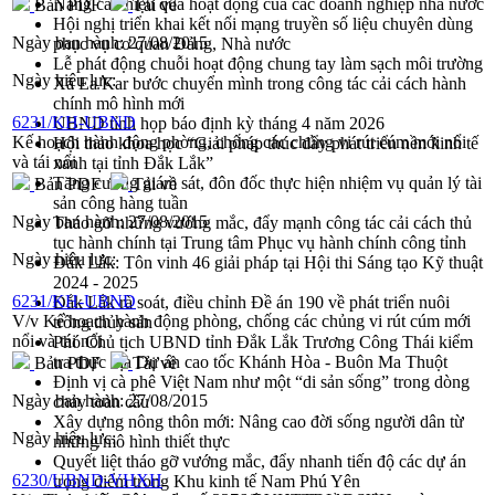
Nâng cao hiệu quả hoạt động của các doanh nghiệp nhà nước
Bản PDF
Tải về
Hội nghị triển khai kết nối mạng truyền số liệu chuyên dùng
Ngày ban hành:
27/08/2015
phục vụ cơ quan Đảng, Nhà nước
Lễ phát động chuỗi hoạt động chung tay làm sạch môi trường
Ngày hiệu lực:
Xã Ea Kar bước chuyển mình trong công tác cải cách hành
chính mô hình mới
6231/KH-UBND
UBND tỉnh họp báo định kỳ tháng 4 năm 2026
Kế hoạch hành động phòng, chống các chủng vi rút cúm mới nổi
Hội thảo khoa học “Giải pháp thúc đẩy phát triển nền kinh tế
và tái nổi
xanh tại tỉnh Đắk Lắk”
Tăng cường giám sát, đôn đốc thực hiện nhiệm vụ quản lý tài
Bản PDF
Tải về
sản công hàng tuần
Ngày ban hành:
27/08/2015
Tháo gỡ những vướng mắc, đẩy mạnh công tác cải cách thủ
tục hành chính tại Trung tâm Phục vụ hành chính công tỉnh
Ngày hiệu lực:
Đắk Lắk: Tôn vinh 46 giải pháp tại Hội thi Sáng tạo Kỹ thuật
2024 - 2025
6231/KH-UBND
Đắk Lắk rà soát, điều chỉnh Đề án 190 về phát triển nuôi
V/v Kế hoạch hành động phòng, chống các chủng vi rút cúm mới
trồng thủy sản
nổi và tái nổi
Phó Chủ tịch UBND tỉnh Đắk Lắk Trương Công Thái kiểm
tra thực địa Dự án cao tốc Khánh Hòa - Buôn Ma Thuột
Bản PDF
Tải về
Định vị cà phê Việt Nam như một “di sản sống” trong dòng
Ngày ban hành:
27/08/2015
chảy toàn cầu
Xây dựng nông thôn mới: Nâng cao đời sống người dân từ
Ngày hiệu lực:
những mô hình thiết thực
Quyết liệt tháo gỡ vướng mắc, đẩy nhanh tiến độ các dự án
6230/UBND-VHXH
trọng điểm trong Khu kinh tế Nam Phú Yên