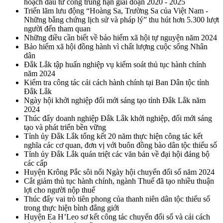
hoạch đầu tư công trung hạn giai đoạn 2020 - 2025
Triển lãm lưu động “Hoàng Sa, Trường Sa của Việt Nam -
Những bằng chứng lịch sử và pháp lý” thu hút hơn 5.300 lượt
người đến tham quan
Những điều cần biết về bảo hiểm xã hội tự nguyện năm 2024
Bảo hiểm xã hội đồng hành vì chất lượng cuộc sống Nhân
dân
Đắk Lắk tập huấn nghiệp vụ kiểm soát thủ tục hành chính
năm 2024
Kiểm tra công tác cải cách hành chính tại Ban Dân tộc tỉnh
Đắk Lắk
Ngày hội khởi nghiệp đổi mới sáng tạo tỉnh Đắk Lắk năm
2024
Thúc đẩy doanh nghiệp Đắk Lắk khởi nghiệp, đổi mới sáng
tạo và phát triển bền vững
Tỉnh ủy Đắk Lắk tổng kết 20 năm thực hiện công tác kết
nghĩa các cơ quan, đơn vị với buôn đồng bào dân tộc thiểu số
Tỉnh ủy Đắk Lắk quán triệt các văn bản về đại hội đảng bộ
các cấp
Huyện Krông Pắc sôi nổi Ngày hội chuyển đổi số năm 2024
Cắt giảm thủ tục hành chính, ngành Thuế đã tạo nhiều thuận
lợi cho người nộp thuế
Thúc đẩy vai trò tiên phong của thanh niên dân tộc thiểu số
trong thực hiện bình đẳng giới
Huyện Ea H’Leo sơ kết công tác chuyển đổi số và cải cách