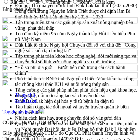
Rất tốt
Tốt
Trung bình
Kém
Rất kém
Đại hội Thi đua yêu nước tỉnh Đắk Lắk lần thứ I (2025-2030)
Bình chọn
Kết quả
Đồng chí Lương Nguyễn Minh Triết được chỉ định làm Bí
thư Tỉnh ủy Đắk Lắk nhiệm kỳ 2025 – 2030
Tập trung triển khai các giải pháp sản xuất nông nghiệp bền
vững, phát thải thấp
Tọa đàm kỷ niệm 95 năm Ngày thành lập Hội Liên hiệp Phụ
nữ Việt Nam
Đắk Lắk tổ chức Ngày hội Chuyển đổi số với chủ đề: “Công
nghệ số - kiến tạo tương lai”
Tập trung phát triển khoa học công nghệ, đổi mới sáng tạo và
chuyển đổi số lĩnh vực nông nghiệp và môi trường
“Hồ sơ phi địa giới – Bước tiến mới trong cải cách hành
chính”
Phó Chủ tịch UBND tỉnh Nguyễn Thiên Văn kiểm tra công
tác chống khai thác IUU và nuôi trồng thủy sản
Tăng cường các giải pháp nhằm phát triển hiệu quả khoa học,
Trang chủ
công nghệ, đổi mới sáng tạo và chuyển đổi số
Sơ đồ cổng
Tỉnh Đắk Lắk hiện đại hóa y tế từ bệnh án điện tử
Tập huấn công tác đối ngoại và tuyên truyền quản lý biên
Toggle navigation
giới, biển đảo
Nhiều cách làm hay trong chuyển đổi số vì người dân
CỔNG THÔNG TIN ĐIỆN TỬ TỈNH ĐẮK LẮK
Quyết tâm phấn đấu hoàn thành thắng lợi các mục tiêu, nhiệm
vụ Nghị quyết Đại hội đại biểu Đảng bộ tỉnh Đắk Lắk nhiệm
Giấy phép số 99/GP-TTĐT do Cục QL Phát thanh Truyền hình và
kỳ 2025-2030
Thông tin Điện tử cấp ngày 14/05/2010