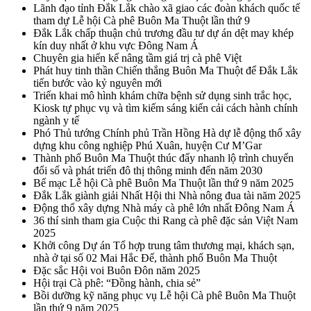
Lãnh đạo tỉnh Đắk Lắk chào xã giao các đoàn khách quốc tế
tham dự Lễ hội Cà phê Buôn Ma Thuột lần thứ 9
Đắk Lắk chấp thuận chủ trương đầu tư dự án dệt may khép
kín duy nhất ở khu vực Đông Nam Á
Chuyên gia hiến kế nâng tầm giá trị cà phê Việt
Phát huy tinh thần Chiến thắng Buôn Ma Thuột để Đắk Lắk
tiến bước vào kỷ nguyên mới
Triển khai mô hình khám chữa bệnh sử dụng sinh trắc học,
Kiosk tự phục vụ và tìm kiếm sáng kiến cải cách hành chính
ngành y tế
Phó Thủ tướng Chính phủ Trần Hồng Hà dự lễ động thổ xây
dựng khu công nghiệp Phú Xuân, huyện Cư M’Gar
Thành phố Buôn Ma Thuột thúc đẩy nhanh lộ trình chuyển
đổi số và phát triển đô thị thông minh đến năm 2030
Bế mạc Lễ hội Cà phê Buôn Ma Thuột lần thứ 9 năm 2025
Đắk Lắk giành giải Nhất Hội thi Nhà nông đua tài năm 2025
Động thổ xây dựng Nhà máy cà phê lớn nhất Đông Nam Á
36 thí sinh tham gia Cuộc thi Rang cà phê đặc sản Việt Nam
2025
Khởi công Dự án Tổ hợp trung tâm thương mại, khách sạn,
nhà ở tại số 02 Mai Hắc Đế, thành phố Buôn Ma Thuột
Đặc sắc Hội voi Buôn Đôn năm 2025
Hội trại Cà phê: “Đồng hành, chia sẻ”
Bồi dưỡng kỹ năng phục vụ Lễ hội Cà phê Buôn Ma Thuột
lần thứ 9 năm 2025