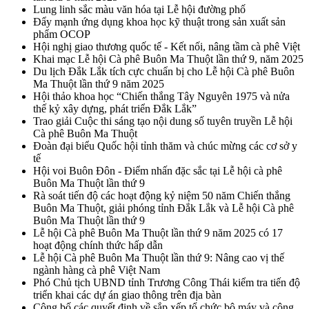
Lung linh sắc màu văn hóa tại Lễ hội đường phố
Đẩy mạnh ứng dụng khoa học kỹ thuật trong sản xuất sản
phẩm OCOP
Hội nghị giao thương quốc tế - Kết nối, nâng tầm cà phê Việt
Khai mạc Lễ hội Cà phê Buôn Ma Thuột lần thứ 9, năm 2025
Du lịch Đắk Lắk tích cực chuẩn bị cho Lễ hội Cà phê Buôn
Ma Thuột lần thứ 9 năm 2025
Hội thảo khoa học “Chiến thắng Tây Nguyên 1975 và nửa
thế kỷ xây dựng, phát triển Đắk Lắk”
Trao giải Cuộc thi sáng tạo nội dung số tuyên truyền Lễ hội
Cà phê Buôn Ma Thuột
Đoàn đại biểu Quốc hội tỉnh thăm và chúc mừng các cơ sở y
tế
Hội voi Buôn Đôn - Điểm nhấn đặc sắc tại Lễ hội cà phê
Buôn Ma Thuột lần thứ 9
Rà soát tiến độ các hoạt động kỷ niệm 50 năm Chiến thắng
Buôn Ma Thuột, giải phóng tỉnh Đắk Lắk và Lễ hội Cà phê
Buôn Ma Thuột lần thứ 9
Lễ hội Cà phê Buôn Ma Thuột lần thứ 9 năm 2025 có 17
hoạt động chính thức hấp dẫn
Lễ hội Cà phê Buôn Ma Thuột lần thứ 9: Nâng cao vị thế
ngành hàng cà phê Việt Nam
Phó Chủ tịch UBND tỉnh Trương Công Thái kiểm tra tiến độ
triển khai các dự án giao thông trên địa bàn
Công bố các quyết định về sắp xếp tổ chức bộ máy và công