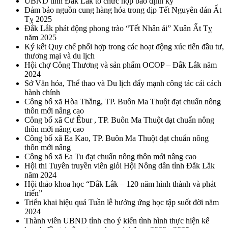
UBND tỉnh Đắk Lắk tổ chức họp báo định kỳ
Đảm bảo nguồn cung hàng hóa trong dịp Tết Nguyên đán Ất
Tỵ 2025
Đắk Lắk phát động phong trào “Tết Nhân ái” Xuân Ất Tỵ
năm 2025
Ký kết Quy chế phối hợp trong các hoạt động xúc tiến đầu tư,
thương mại và du lịch
Hội chợ Công Thương và sản phẩm OCOP – Đắk Lắk năm
2024
Sở Văn hóa, Thể thao và Du lịch đẩy mạnh công tác cải cách
hành chính
Công bố xã Hòa Thắng, TP. Buôn Ma Thuột đạt chuẩn nông
thôn mới nâng cao
Công bố xã Cư Êbur , TP. Buôn Ma Thuột đạt chuẩn nông
thôn mới nâng cao
Công bố xã Ea Kao, TP. Buôn Ma Thuột đạt chuẩn nông
thôn mới nâng
Công bố xã Ea Tu đạt chuẩn nông thôn mới nâng cao
Hội thi Tuyên truyền viên giỏi Hội Nông dân tỉnh Đắk Lắk
năm 2024
Hội thảo khoa học “Đắk Lắk – 120 năm hình thành và phát
triển”
Triển khai hiệu quả Tuần lễ hưởng ứng học tập suốt đời năm
2024
Thành viên UBND tỉnh cho ý kiến tình hình thực hiện kế