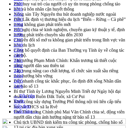
Phát huy vai trò của người có uy tín trong phòng chống tảo
2390
hôn và hôn nhân cận huyết thống
2391
Nông sản Tây Nguyên thu hút doanh nghiệp nước ngoài
2392
Đắk Lắk định vị thương hiệu du lịch “Biển – Rừng – Cà phê”
2393
trong không gian phát triển mới
2394
Hội nghị chia sẻ kinh nghiệm, chuyển giao kỹ thuật y tế, định
2395
hướng phát triển chuyên sâu đến 2030
2396
Chuyển đổi số mở ra không gian phát triển trong lĩnh vực văn
2397
hóa, du lịch
2398
Công bố quyết định của Ban Thường vụ Tỉnh ủy về công tác
2399
cán bộ.
2400
Thủ tướng Phạm Minh Chính: Khẩn trương tái thiết cuộc
2401
sống người dân sau thiên tai
2402
Tập trung nâng cao chất lượng, tổ chức sản xuất sầu riêng
2403
theo hướng bền vững
2404
Đẩy nhanh công tác khắc phục, ổn định đời sống Nhân dân
2405
sau bão số 13
2406
Bí thư Tỉnh ủy Lương Nguyễn Minh Triết dự Ngày hội đại
← Đầu tiên
đoàn kết tại Buôn Đăk Tuôr, xã Cư Pui
Trước
Khởi công xây dựng Trường Phổ thông nội trú liên cấp tiểu
Tiếp theo
học và THCS xã Ia Rvê
Cuối cùng →
Phó Thủ tướng Chính phủ Mai Văn Chính chia sẻ, động viên
người dân chịu ảnh hưởng nặng từ bão số 13
Chủ tịch UBND tỉnh kiểm tra công tác phòng, chống bão số
13 tại các địa bàn xung yếu