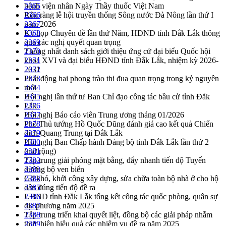
bệnh viện nhân Ngày Thầy thuốc Việt Nam
2365
Rộn ràng lễ hội truyền thống Sông nước Đà Nông lần thứ I
2366
năm 2026
2367
Kỳ họp Chuyên đề lần thứ Năm, HĐND tỉnh Đắk Lắk thông
2368
qua các nghị quyết quan trọng
2369
Thống nhất danh sách giới thiệu ứng cử đại biểu Quốc hội
2370
khoá XVI và đại biểu HĐND tỉnh Đắk Lắk, nhiệm kỳ 2026-
2371
2031
2372
Phát động hai phong trào thi đua quan trọng trong kỷ nguyên
2373
mới
2374
Hội nghị lần thứ tư Ban Chỉ đạo công tác bầu cử tỉnh Đắk
2375
Lắk
2376
Hội nghị Báo cáo viên Trung ương tháng 01/2026
2377
Phó Thủ tướng Hồ Quốc Dũng đánh giá cao kết quả Chiến
2378
dịch Quang Trung tại Đắk Lắk
2379
Hội nghị Ban Chấp hành Đảng bộ tỉnh Đắk Lắk lần thứ 2
2380
(mở rộng)
2381
Tập trung giải phóng mặt bằng, đẩy nhanh tiến độ Tuyến
2382
đường bộ ven biển
2383
Gỡ khó, khởi công xây dựng, sửa chữa toàn bộ nhà ở cho hộ
2384
dân đúng tiến độ đề ra
2385
UBND tỉnh Đắk Lắk tổng kết công tác quốc phòng, quân sự
2386
địa phương năm 2025
2387
Tập trung triển khai quyết liệt, đồng bộ các giải pháp nhằm
2388
thực hiện hiệu quả các nhiệm vụ đề ra năm 2025
2389