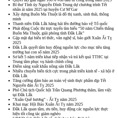
Bí thư Tỉnh ủy Nguyễn Đình Trung dự chương trình Tết
nhân ái năm 2025 tại huyện Cư M’Gar
Xây dựng Buôn Ma Thuột là đô thị xanh, sinh thái, thông
minh
Thanh niên Đắk Lắk hăng hái lên đường bảo vệ Tổ quốc
Phát động Cuộc thi trực tuyến tìm hiểu “50 năm Chiến thắng
Buôn Ma Thuột, giải phóng tỉnh Đắk Lắk”
Gặp mặt đại biểu trí thức, văn nghệ sĩ, báo giới Xuân Ất Tỵ
2025
Đắk Lắk quyết tâm huy động nguồn lực cho mục tiêu tăng
trưởng hai con số năm 2025
Sơ kết 5 năm triển khai tiếp nhận và trả kết quả TTHC tại
Trung tâm phục vụ hành chính công
Điểm sáng xuất khẩu nông sản Đắk Lắk
Nhiều chuyển biến tích cực trong phát triển kinh tế - xã hội ở
Đắk Lắk
Tăng cường đảm bảo an toàn vệ sinh thực phẩm dịp Tết
Nguyên đán Ất Tỵ 2025
Phó Chủ tịch Quốc hội Trần Quang Phương thăm, làm việc
tại Đắk Lắk
"Xuân Quê hương" - Ất Tỵ năm 2025
Khai mạc Hội Báo Xuân Ất Tỵ năm 2025
Đắk Lắk quan tâm, ưu tiên, huy động các nguồn lực thực
hiện tốt công tác giảm nghèo