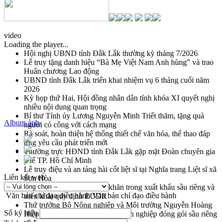
video
Loading the player...
Hội nghị UBND tỉnh Đắk Lắk thường kỳ tháng 7/2026
Lễ truy tặng danh hiệu “Bà Mẹ Việt Nam Anh hùng” và trao
Huân chương Lao động
UBND tỉnh Đắk Lắk triển khai nhiệm vụ 6 tháng cuối năm
2026
Kỳ họp thứ Hai, Hội đồng nhân dân tỉnh khóa XI quyết nghị
nhiều nội dung quan trọng
Bí thư Tỉnh ủy Lương Nguyễn Minh Triết thăm, tặng quà
Album ảnh
người có công với cách mạng
Rà soát, hoàn thiện hệ thống thiết chế văn hóa, thể thao đáp
ứng yêu cầu phát triển mới
Thường trực HĐND tỉnh Đắk Lắk gặp mặt Đoàn chuyên gia
y tế TP. Hồ Chí Minh
Lễ truy điệu và an táng hài cốt liệt sĩ tại Nghĩa trang Liệt sĩ xã
Liên kết web
Sơn Hòa
Bàn giải pháp tháo gỡ khó khăn trong xuất khẩu sầu riêng và
Văn bản chỉ đạo điều hành
Văn bản chỉ đạo điều hành
triển khai quy định EUDR
Thứ trưởng Bộ Nông nghiệp và Môi trường Nguyễn Hoàng
Số ký hiệu
Hiệp khảo sát vùng trồng và doanh nghiệp đóng gói sầu riêng