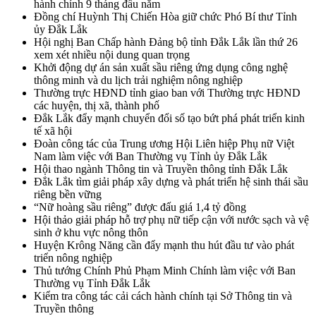
hành chính 9 tháng đầu năm
Đồng chí Huỳnh Thị Chiến Hòa giữ chức Phó Bí thư Tỉnh
ủy Đắk Lắk
Hội nghị Ban Chấp hành Đảng bộ tỉnh Đắk Lắk lần thứ 26
xem xét nhiều nội dung quan trọng
Khởi động dự án sản xuất sầu riêng ứng dụng công nghệ
thông minh và du lịch trải nghiệm nông nghiệp
Thường trực HĐND tỉnh giao ban với Thường trực HĐND
các huyện, thị xã, thành phố
Đắk Lắk đẩy mạnh chuyển đổi số tạo bứt phá phát triển kinh
tế xã hội
Đoàn công tác của Trung ương Hội Liên hiệp Phụ nữ Việt
Nam làm việc với Ban Thường vụ Tỉnh ủy Đắk Lắk
Hội thao ngành Thông tin và Truyền thông tỉnh Đắk Lắk
Đắk Lắk tìm giải pháp xây dựng và phát triển hệ sinh thái sầu
riêng bền vững
“Nữ hoàng sầu riêng” được đấu giá 1,4 tỷ đồng
Hội thảo giải pháp hỗ trợ phụ nữ tiếp cận với nước sạch và vệ
sinh ở khu vực nông thôn
Huyện Krông Năng cần đẩy mạnh thu hút đầu tư vào phát
triển nông nghiệp
Thủ tướng Chính Phủ Phạm Minh Chính làm việc với Ban
Thường vụ Tỉnh Đắk Lắk
Kiểm tra công tác cải cách hành chính tại Sở Thông tin và
Truyền thông