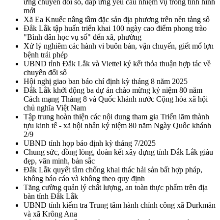
ứng chuyển đổi số, đáp ứng yêu cầu nhiệm vụ trong tình hình
mới
Xã Ea Knuếc nâng tầm đặc sản địa phương trên nền tảng số
Đắk Lắk tập huấn triển khai 100 ngày cao điểm phong trào
"Bình dân học vụ số" đến xã, phường
Xử lý nghiêm các hành vi buôn bán, vận chuyển, giết mổ lợn
bệnh trái phép
UBND tỉnh Đắk Lắk và Viettel ký kết thỏa thuận hợp tác về
chuyển đổi số
Hội nghị giao ban báo chí định kỳ tháng 8 năm 2025
Đắk Lắk khởi động ba dự án chào mừng kỷ niệm 80 năm
Cách mạng Tháng 8 và Quốc khánh nước Cộng hòa xã hội
chủ nghĩa Việt Nam
Tập trung hoàn thiện các nội dung tham gia Triển lãm thành
tựu kinh tế - xã hội nhân kỷ niệm 80 năm Ngày Quốc khánh
2/9
UBND tỉnh họp báo định kỳ tháng 7/2025
Chung sức, đồng lòng, đoàn kết xây dựng tỉnh Đắk Lắk giàu
đẹp, văn minh, bản sắc
Đắk Lắk quyết tâm chống khai thác hải sản bất hợp pháp,
không báo cáo và không theo quy định
Tăng cường quản lý chất lượng, an toàn thực phẩm trên địa
bàn tỉnh Đắk Lắk
UBND tỉnh kiểm tra Trung tâm hành chính công xã Durkmăn
và xã Krông Ana