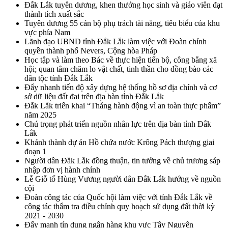
Đắk Lắk tuyên dương, khen thưởng học sinh và giáo viên đạt
thành tích xuất sắc
Tuyên dương 55 cán bộ phụ trách tài năng, tiêu biểu của khu
vực phía Nam
Lãnh đạo UBND tỉnh Đắk Lắk làm việc với Đoàn chính
quyền thành phố Nevers, Cộng hòa Pháp
Học tập và làm theo Bác về thực hiện tiến bộ, công bằng xã
hội; quan tâm chăm lo vật chất, tinh thần cho đồng bào các
dân tộc tỉnh Đắk Lắk
Đẩy nhanh tiến độ xây dựng hệ thống hồ sơ địa chính và cơ
sở dữ liệu đất đai trên địa bàn tỉnh Đắk Lắk
Đắk Lắk triển khai “Tháng hành động vì an toàn thực phẩm”
năm 2025
Chú trọng phát triển nguồn nhân lực trên địa bàn tỉnh Đắk
Lắk
Khánh thành dự án Hồ chứa nước Krông Pách thượng giai
đoạn 1
Người dân Đắk Lắk đồng thuận, tin tưởng về chủ trương sáp
nhập đơn vị hành chính
Lễ Giỗ tổ Hùng Vương người dân Đắk Lắk hướng về nguồn
cội
Đoàn công tác của Quốc hội làm việc với tỉnh Đắk Lắk về
công tác thẩm tra điều chỉnh quy hoạch sử dụng đất thời kỳ
2021 - 2030
Đẩy mạnh tín dụng ngân hàng khu vực Tây Nguyên