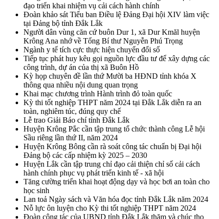
đạo triển khai nhiệm vụ cải cách hành chính
Đoàn khảo sát Tiểu ban Điều lệ Đảng Đại hội XIV làm việc
tại Đảng bộ tỉnh Đắk Lắk
Người dân vùng căn cứ buôn Dur 1, xã Dur Kmăl huyện
Krông Ana nhớ về Tổng Bí thư Nguyễn Phú Trọng
Ngành y tế tích cực thực hiện chuyển đổi số
Tiếp tục phát huy kêu gọi nguồn lực đầu tư để xây dựng các
công trình, dự án của thị xã Buôn Hồ
Kỳ họp chuyên đề lần thứ Mười ba HĐND tỉnh khóa X
thông qua nhiều nội dung quan trọng
Khai mạc chương trình Hành trình đỏ toàn quốc
Kỳ thi tốt nghiệp THPT năm 2024 tại Đắk Lắk diễn ra an
toàn, nghiêm túc, đúng quy chế
Lễ trao Giải Báo chí tỉnh Đắk Lắk
Huyện Krông Pắc cần tập trung tổ chức thành công Lễ hội
Sầu riêng lần thứ II, năm 2024
Huyện Krông Bông cần rà soát công tác chuẩn bị Đại hội
Đảng bộ các cấp nhiệm kỳ 2025 – 2030
Huyện Lắk cần tập trung chỉ đạo cải thiện chỉ số cải cách
hành chính phục vụ phát triển kinh tế - xã hội
Tăng cường triển khai hoạt động dạy và học bơi an toàn cho
học sinh
Lan toả Ngày sách và Văn hóa đọc tỉnh Đắk Lắk năm 2024
Nỗ lực ôn luyện cho Kỳ thi tốt nghiệp THPT năm 2024
Đoàn công tác của UBND tỉnh Đắk Lắk thăm và chúc thọ