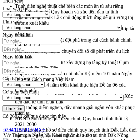
tại Đắk Lắk
Trích yếu
Trình diễn nghệ thuật chế biến các món ăn từ sầu riêng
Loại văn bản
Đắk Lắk công bố Quy hoạch và xúc tiến đầu tư tỉnh
Ngành cá ngừ Đắk Lắk chủ động thích ứng để giữ vững thị
Lĩnh vực
trường xuất khẩu
Diễn đàn Kinh tế tư nhân Việt Nam đột phá cơ chế - Hợp tác
công tư
Ngày ban hành
Đề án 06 tạo bước ngoặt đột phá trong cải cách hành chính
tỉnh Đắk Lắk
Kết nối tour, đẩy mạnh chuyển đổi số để phát triển du lịch
Ngày hiệu lực
Đắk Lắk
Khởi động Dự án Đầu tư xây dựng hạ tầng kỹ thuật Cụm
công nghiệp Tân Tiến
Gặp mặt các cơ quan báo chí nhân Kỷ niệm 101 năm Ngày
Cấp ban hành
Báo chí Cách mạng Việt Nam
Đắk Lắk sơ kết 4 năm triển khai thực hiện Đề án 06 của
Chính phủ
Cơ quan ban hành
Họp báo thông tin về Hội nghị Công bố Quy hoạch và Xúc
tiến đầu tư tỉnh Đắk Lắk
Khơi thông điểm nghẽn, đẩy nhanh giải ngân vốn khắc phục
thiên tai
Có
26820
kết quả được tìm thấy
HĐND tỉnh thông qua điều chỉnh Quy hoạch tỉnh thời kỳ
2021-2030
6234/UBND-VHXH
Hội thảo góp ý hồ sơ điều chỉnh quy hoạch tỉnh Đắk Lắk thời
V/v Tham gia Ngày hội Khơi nguồn bản sắc tại tỉnh Đắk Nông
kỳ 2021-2030, tầm nhìn đến năm 2050