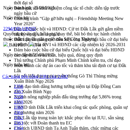
thời đại số
Ngày ban hành:
25/08/2015
Đánh giá, rút kinh nghiệm công tác tổ chức diễn tập trước
ngày bầu cử
Ngày hiệu lực:
Chương trình “Gặp gỡ hữu nghị – Friendship Meeting New
Year 2026”
2294/QĐ-UBND
Bầu cử Quốc hội và HĐND: Cử tri Đắk Lắk gửi gắm niềm
Quyết định sửa đổi, bổ sung, thay thế, bãi bỏ thủ tục hành chính
tin, kỳ vọng vào lá phiếu
thuộc thẩm quyền giải quyết của Sở Công Thương
Đắk Lắk sẵn sàng các điều kiện cho Ngày hội bầu cử đại biểu
Quốc hội khóa XVI và HĐND các cấp nhiệm kỳ 2026-2031
Bản PDF
Tải về
Đảm bảo cuộc bầu cử đại biểu Quốc hội và đại biểu HĐND
Ngày ban hành:
25/08/2015
các cấp diễn ra an toàn, hiệu quả, đúng quy định
Thủ tướng Chính phủ Phạm Minh Chính kiểm tra, chỉ đạo
Ngày hiệu lực:
hoàn thành các dự án cao tốc và thăm khu tái định cư tại Đắk
Lắk
Sôi nổi Hội đua ngựa truyền thống Gò Thì Thùng mừng
Các trang trên cổng 2381 của 2.682
Xuân Bính Ngọ 2026
Lãnh đạo tỉnh dâng hương tưởng niệm tại Đập Đồng Cam
2356
đầu Xuân Bính Ngọ
2357
Ngành nông nghiệp phấn đấu tăng trưởng đạt 5,86% trong
2358
năm 2026
2359
UBND tỉnh Đắk Lắk triển khai công tác quốc phòng, quân sự
2360
địa phương năm 2026
2361
Đắk Lắk tập trung toàn lực khắc phục tồn tại IUU, sẵn sàng
2362
làm việc với Đoàn thanh tra EC
2363
Chủ tịch UBND tỉnh Tạ Anh Tuấn thăm, chúc mừng các
2364