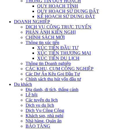
THÔNG TIN QUY HOẠCH
QUY HOẠCH TỈNH
QUY HOẠCH SỬ DỤNG ĐẤT
KẾ HOẠCH SỬ DỤNG ĐẤT
DOANH NGHIỆP
DỊCH VỤ CÔNG TRỰC TUYẾN
PHẢN ÁNH KIẾN NGHỊ
CHÍNH SÁCH MỚI
Thông tin xúc tiến
XÚC TIẾN ĐẦU TƯ
XÚC TIẾN THƯƠNG MẠI
XÚC TIẾN DU LỊCH
Thông tin Doanh nghiệp
CÁC KHU, CỤM CÔNG NGHIỆP
Các Dự Án Kêu Gọi Đầu Tư
Chính sách thu hút vốn đầu tư
Du khách
Địa danh, di tích, thắng cảnh
Lễ hội
Các tuyến du lịch
Dịch vụ du lịch
Dịch Vụ Công Cộng
Khách sạn, nhà nghỉ
Nhà hàng, Quán ăn
BẢO TÀNG