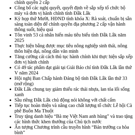
chính quyền 2 cấp
Công bố các nghị quyết, quyết định về sắp xếp tổ chức bộ
máy và đơn vị hành chính tỉnh Đắk Lắk
Kỳ họp thứ Mười, HĐND tỉnh khóa X: Rà soát, chuẩn bị sẵn
sàng toàn diện để chính quyền địa phương 2 cấp vận hành
thông suốt, hiệu quả
Tôn vinh 53 cá nhân hiến máu tiêu biểu tỉnh Đắk Lắk năm
2025
Thực hiện bằng được mục tiêu nông nghiệp sinh thái, nông
thôn hiện đại, nông dân văn minh
Tăng cường cải cách thủ tục hành chính khi thực hiện sắp xếp
đơn vị hành chính
Có 49 tác phẩm đạt giải tại Giải Báo chí tỉnh Đắk Lắk lần thứ
V năm 2024
Hội nghị Ban Chấp hành Đảng bộ tỉnh Đắk Lắk lần thứ 33
(mở rộng)
Đắk Lắk chung tay giảm thiểu rác thải nhựa, lan tỏa lối sống
xanh
Sầu riêng Đắk Lắk chủ động nói không với chất cấm
Tiếp tục hoàn thiện và nâng cao chất lượng tổ chức Lễ hội Cà
phê Buôn Ma Thuột
Truy tặng danh hiệu “Bà mẹ Việt Nam anh hùng” và trao tặng
các hình thức khen thưởng của Chủ tịch nước
Ấn tượng Chương trình cầu truyền hình “Bản trường ca hòa
bình”