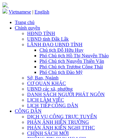
Vietnamese
|
English
Trang chủ
Chính quyền
HĐND TỈNH
UBND tỉnh Đắk Lắk
LÃNH ĐẠO UBND TỈNH
Chủ tịch Đỗ Hữu Huy
Phó Chủ tịch Hồ Thị Nguyên Thảo
Phó Chủ tịch Nguyễn Thiên Văn
Phó Chủ tịch Trương Công Thái
Phó Chủ tịch Đào Mỹ
Sở, Ban, Ngành
CƠ QUAN KHÁC
UBND các xã, phường
DANH SÁCH NGƯỜI PHÁT NGÔN
LỊCH LÀM VIỆC
LỊCH TIẾP CÔNG DÂN
CÔNG DÂN
DỊCH VỤ CÔNG TRỰC TUYẾN
PHẢN ÁNH HIỆN TRƯỜNG
PHẢN ÁNH KIẾN NGHỊ TTHC
CHÍNH SÁCH MỚI