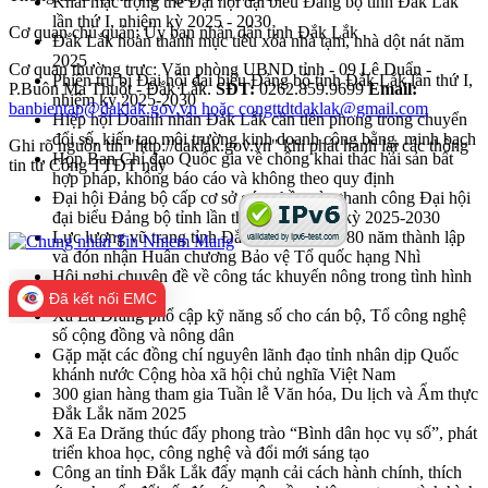
Khai mạc trọng thể Đại hội đại biểu Đảng bộ tỉnh Đắk Lắk
lần thứ I, nhiệm kỳ 2025 - 2030
Cơ quan chủ quản: Ủy ban nhân dân tỉnh Đắk Lắk
Đắk Lắk hoàn thành mục tiêu xóa nhà tạm, nhà dột nát năm
2025
Cơ quan thường trực: Văn phòng UBND tỉnh - 09 Lê Duẩn -
Phiên trù bị Đại hội đại biểu Đảng bộ tỉnh Đắk Lắk lần thứ I,
P.Buôn Ma Thuột - Đắk Lắk.
SĐT:
0262.859.9699
Email:
nhiệm kỳ 2025-2030
banbientap@daklak.gov.vn hoặc congttdtdaklak@gmail.com
Hiệp hội Doanh nhân Đắk Lắk cần tiên phong trong chuyển
đổi số, kiến tạo môi trường kinh doanh công bằng, minh bạch
Ghi rõ nguồn tin "http://daklak.gov.vn" khi phát hành lại các thông
Họp Ban Chỉ đạo Quốc gia về chống khai thác hải sản bất
tin từ Cổng TTĐT này
hợp pháp, không báo cáo và không theo quy định
Đại hội Đảng bộ cấp cơ sở góp phần vào thanh công Đại hội
đại biểu Đảng bộ tỉnh lần thứ nhất, nhiệm kỳ 2025-2030
Lực lượng vũ trang tỉnh Đắk Lắk kỷ niệm 80 năm thành lập
và đón nhận Huân chương Bảo vệ Tổ quốc hạng Nhì
Hội nghị chuyên đề về công tác khuyến nông trong tình hình
mới
Đã kết nối EMC
Xã Ea Drăng phổ cập kỹ năng số cho cán bộ, Tổ công nghệ
số cộng đồng và nông dân
Gặp mặt các đồng chí nguyên lãnh đạo tỉnh nhân dịp Quốc
khánh nước Cộng hòa xã hội chủ nghĩa Việt Nam
300 gian hàng tham gia Tuần lễ Văn hóa, Du lịch và Ẩm thực
Đắk Lắk năm 2025
Xã Ea Drăng thúc đẩy phong trào “Bình dân học vụ số”, phát
triển khoa học, công nghệ và đổi mới sáng tạo
Công an tỉnh Đắk Lắk đẩy mạnh cải cách hành chính, thích