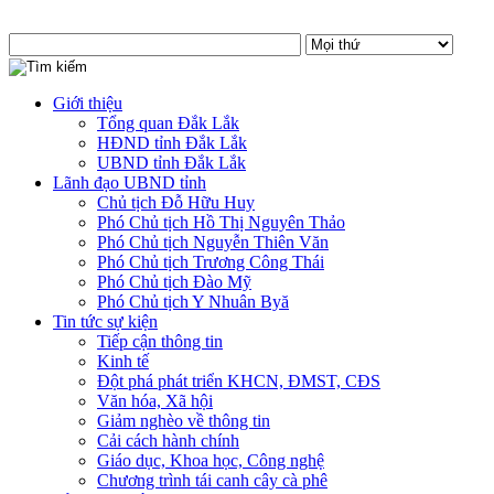
Giới thiệu
Tổng quan Đắk Lắk
HĐND tỉnh Đắk Lắk
UBND tỉnh Đắk Lắk
Lãnh đạo UBND tỉnh
Chủ tịch Đỗ Hữu Huy
Phó Chủ tịch Hồ Thị Nguyên Thảo
Phó Chủ tịch Nguyễn Thiên Văn
Phó Chủ tịch Trương Công Thái
Phó Chủ tịch Đào Mỹ
Phó Chủ tịch Y Nhuân Byă
Tin tức sự kiện
Tiếp cận thông tin
Kinh tế
Đột phá phát triển KHCN, ĐMST, CĐS
Văn hóa, Xã hội
Giảm nghèo về thông tin
Cải cách hành chính
Giáo dục, Khoa học, Công nghệ
Chương trình tái canh cây cà phê