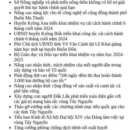
Sở Nông nghiệp và phát triển nông thôn không có hồ sơ giải
quyết thủ tục hành chính quá hạn
Nâng cao năng lực cho tổ công nghệ số cộng đồng thành phố
Buôn Ma Thuột
Huyện Krông Ana triển khai nhiệm vụ cải cách hành chính 6
tháng cuối năm 2024
UBND huyện Krông Búk triển khai công tác cải cách hành
chính 6 tháng cuối năm 2024
Phó Chủ tịch UBND tỉnh Võ Văn Cảnh dự Lễ Khai giảng
năm học mới tại huyện Buôn Đôn
Bộ Giáo dục và Đào tạo triển khai nhiệm vụ năm học 2024-
2025
Nâng cao nhận thức, trách nhiệm của mỗi người dân trong
xây dựng và bảo vệ Tổ quốc
Phát động đợt cao điểm “500 ngày đêm thi đua hoàn thành
3.000 km đường bộ cao tốc”
Nâng cao nhận thức cộng đồng về sản xuất và canh tác cà
phê bền vững
Xây dựng con người Đắk Lắk phát triển toàn diện gắn với
các giá trị mang bản sắc vùng Tây Nguyên
Tháo gỡ vướng mắc các chương trình mục tiêu quốc gia cho
các tỉnh Tây Nguyên
Tiểu ban Kinh tế-Xã hội Đại hội XIV của Đảng làm việc tại
vùng Tây Nguyên
Tăng cường phòng chống dịch bệnh sốt xuất huyết