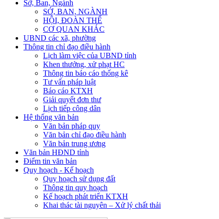
Sở, Ban, Ngành
SỞ, BAN, NGÀNH
HỘI, ĐOÀN THỂ
CƠ QUAN KHÁC
UBND các xã, phường
Thông tin chỉ đạo điều hành
Lịch làm việc của UBND tỉnh
Khen thưởng, xử phạt HC
Thông tin báo cáo thống kê
Tư vấn pháp luật
Báo cáo KTXH
Giải quyết đơn thư
Lịch tiếp công dân
Hệ thống văn bản
Văn bản pháp quy
Văn bản chỉ đạo điều hành
Văn bản trung ương
Văn bản HĐND tỉnh
Điểm tin văn bản
Quy hoạch - Kế hoạch
Quy hoạch sử dụng đất
Thông tin quy hoạch
Kế hoạch phát triển KTXH
Khai thác tài nguyên – Xử lý chất thải