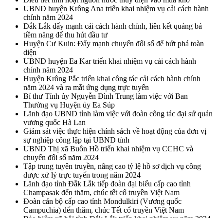
UBND huyện Krông Ana triển khai nhiệm vụ cải cách hành
chính năm 2024
Đắk Lắk đẩy mạnh cải cách hành chính, liên kết quảng bá
tiềm năng để thu hút đầu tư
Huyện Cư Kuin: Đẩy mạnh chuyển đổi số để bứt phá toàn
diện
UBND huyện Ea Kar triển khai nhiệm vụ cải cách hành
chính năm 2024
Huyện Krông Pắc triển khai công tác cải cách hành chính
năm 2024 và ra mắt ứng dụng trực tuyến
Bí thư Tỉnh ủy Nguyễn Đình Trung làm việc với Ban
Thường vụ Huyện ủy Ea Súp
Lãnh đạo UBND tỉnh làm việc với đoàn công tác đại sứ quán
vương quốc Hà Lan
Giám sát việc thực hiện chính sách về hoạt động của đơn vị
sự nghiệp công lập tại UBND tỉnh
UBND Thị xã Buôn Hồ triển khai nhiệm vụ CCHC và
chuyển đổi số năm 2024
Tập trung tuyên truyền, nâng cao tỷ lệ hồ sơ dịch vụ công
được xử lý trực tuyến trong năm 2024
Lãnh đạo tỉnh Đắk Lắk tiếp đoàn đại biểu cấp cao tỉnh
Champasak đến thăm, chúc tết cổ truyền Việt Nam
Đoàn cán bộ cấp cao tỉnh Mondulkiri (Vương quốc
Campuchia) đến thăm, chúc Tết cổ truyền Việt Nam