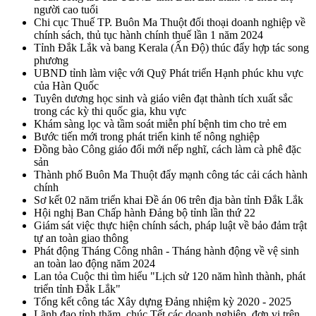
người cao tuổi
Chi cục Thuế TP. Buôn Ma Thuột đối thoại doanh nghiệp về
chính sách, thủ tục hành chính thuế lần 1 năm 2024
Tỉnh Đắk Lắk và bang Kerala (Ấn Độ) thúc đẩy hợp tác song
phương
UBND tỉnh làm việc với Quỹ Phát triển Hạnh phúc khu vực
của Hàn Quốc
Tuyên dương học sinh và giáo viên đạt thành tích xuất sắc
trong các kỳ thi quốc gia, khu vực
Khám sàng lọc và tầm soát miễn phí bệnh tim cho trẻ em
Bước tiến mới trong phát triển kinh tế nông nghiệp
Đồng bào Công giáo đổi mới nếp nghĩ, cách làm cà phê đặc
sản
Thành phố Buôn Ma Thuột đẩy mạnh công tác cải cách hành
chính
Sơ kết 02 năm triển khai Đề án 06 trên địa bàn tỉnh Đắk Lắk
Hội nghị Ban Chấp hành Đảng bộ tỉnh lần thứ 22
Giám sát việc thực hiện chính sách, pháp luật về bảo đảm trật
tự an toàn giao thông
Phát động Tháng Công nhân - Tháng hành động về vệ sinh
an toàn lao động năm 2024
Lan tỏa Cuộc thi tìm hiểu "Lịch sử 120 năm hình thành, phát
triển tỉnh Đắk Lắk"
Tổng kết công tác Xây dựng Đảng nhiệm kỳ 2020 - 2025
Lãnh đạo tỉnh thăm, chúc Tết các doanh nghiệp, đơn vị trên