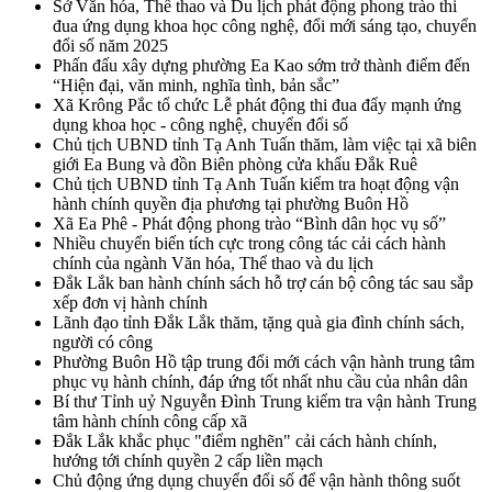
Sở Văn hóa, Thể thao và Du lịch phát động phong trào thi
đua ứng dụng khoa học công nghệ, đổi mới sáng tạo, chuyển
đổi số năm 2025
Phấn đấu xây dựng phường Ea Kao sớm trở thành điểm đến
“Hiện đại, văn minh, nghĩa tình, bản sắc”
Xã Krông Pắc tổ chức Lễ phát động thi đua đẩy mạnh ứng
dụng khoa học - công nghệ, chuyển đổi số
Chủ tịch UBND tỉnh Tạ Anh Tuấn thăm, làm việc tại xã biên
giới Ea Bung và đồn Biên phòng cửa khẩu Đắk Ruê
Chủ tịch UBND tỉnh Tạ Anh Tuấn kiểm tra hoạt động vận
hành chính quyền địa phương tại phường Buôn Hồ
Xã Ea Phê - Phát động phong trào “Bình dân học vụ số”
Nhiều chuyển biến tích cực trong công tác cải cách hành
chính của ngành Văn hóa, Thể thao và du lịch
Đắk Lắk ban hành chính sách hỗ trợ cán bộ công tác sau sắp
xếp đơn vị hành chính
Lãnh đạo tỉnh Đắk Lắk thăm, tặng quà gia đình chính sách,
người có công
Phường Buôn Hồ tập trung đổi mới cách vận hành trung tâm
phục vụ hành chính, đáp ứng tốt nhất nhu cầu của nhân dân
Bí thư Tỉnh uỷ Nguyễn Đình Trung kiểm tra vận hành Trung
tâm hành chính công cấp xã
Đắk Lắk khắc phục "điểm nghẽn" cải cách hành chính,
hướng tới chính quyền 2 cấp liền mạch
Chủ động ứng dụng chuyển đổi số để vận hành thông suốt