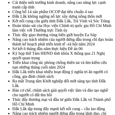
Cải thiện môi trường kinh doanh, nâng cao năng lực cạnh
tranh cấp tỉnh
Công bố 14 sản phẩm OCOP đạt tiêu chuẩn 4 sao
Đắk Lắk không ngừng nỗ lực xây dựng nông thôn mới
Kết nối cung cầu giữa tỉnh Đắk Lắk, Trà Vinh và Sóc Trăng
Đoàn khảo sát của Học viện Chính trị quốc gia Hồ Chí Minh
làm việc với Thường trực Tỉnh ủy
Thúc đẩy giao thương vùng biên giới huyện Ea Súp
Nâng cao trách nhiệm của người đứng đầu trong chỉ đạo hoàn
thành kế hoạch phát triển kinh tế -xã hội năm 2024
Sơ kết 6 tháng đầu năm thực hiện Đề án 06
Kỳ họp thứ Tám HĐND tỉnh khóa X thông qua 21 Nghị
quyết quan trọng
Triển khai công tác phòng chống thiên tai và tìm kiếm cứu
nạn những tháng cuối năm 2024
Đắk Lắk triển khai nhiều hoạt động ý nghĩa tri ân người có
công, gia đình chính sách
Ra mắt Trung tâm Khởi nghiệp đổi mới sáng tạo tỉnh Đắk
Lắk
Bàn cơ chế, chính sách giải quyết việc làm và đào tạo nghề
cho người có đất thu hồi
Thúc đẩy thương mại và đầu tư giữa Đắk Lắk và Thành phố
Hồ Chí Minh
Đắk Lắk tập trung đẩy mạnh kết nối cung – cầu lao động
Nâng cao trách nhiệm người đứng đầu trong lãnh đạo, chỉ