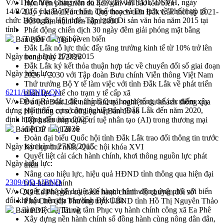
V/v Thực hiện Công văn số 3376/BVHTTDL-DSVH, ngày
Hòn Yến phát triển du lịch gắn với bảo tồn biển
14/8/2015 của Bộ Văn hóa, Thể thao và Du lịch về Phối hợp tổ
Lấy ý kiến điều chỉnh Quy hoạch tỉnh Đắk Lắk thời kỳ 2021-
chức Hội nghị- Hội thảo-Tập huấn Di sản văn hóa năm 2015 tại
2030, tầm nhìn đến năm 2050
tỉnh
Phát động chiến dịch 30 ngày đêm giải phóng mặt bằng
Tuyến đường bộ ven biển
Bản PDF
Tải về
Đắk Lắk nỗ lực thúc đẩy tăng trưởng kinh tế từ 10% trở lên
Ngày ban hành:
27/08/2015
trong Quý II/2026
Đắk Lắk ký kết thỏa thuận hợp tác về chuyển đổi số giai đoạn
Ngày hiệu lực:
2026 – 2030 với Tập đoàn Bưu chính Viễn thông Việt Nam
Thứ trưởng Bộ Y tế làm việc với tỉnh Đắk Lắk về phát triển
6211/UBND-CN
nhân lực y tế cho trạm y tế cấp xã
V/v Đề án Rà soát, điều chỉnh Quy hoạch tổng thể các điểm xây
Du lịch Đắk Lắk nâng tầm trải nghiệm du khách thông qua
dựng phát triển cụm công nghiệp tỉnh Đắk Lắk đến năm 2020,
Hệ thống cơ sở dữ liệu và Bản đồ số
định hướng đến năm 2025
Tập huấn ứng dụng trí tuệ nhân tạo (AI) trong thương mại
điện tử năm 2026
Bản PDF
Tải về
Đoàn đại biểu Quốc hội tỉnh Đắk Lắk trao đổi thông tin trước
Ngày ban hành:
27/08/2015
Kỳ họp thứ nhất, Quốc hội khóa XVI
Quyết liệt cải cách hành chính, khơi thông nguồn lực phát
Ngày hiệu lực:
triển
Nâng cao hiệu lực, hiệu quả HĐND tỉnh thông qua hiện đại
2309/QĐ-UBND
hóa hành chính
V/v Quyết định phê duyệt Kế hoạch hành động ứng phó với biến
Xã Ea Phê gắn cải cách hành chính với chuyển đổi số
đổi khí hậu trên địa bàn tỉnh Đắk Lắk
Phó Chủ tịch Thường trực UBND tỉnh Hồ Thị Nguyên Thảo
làm việc tại Trung tâm Phục vụ hành chính công xã Ea Phê
Bản PDF
Tải về
Xây dựng nền hành chính số đồng hành cùng nông dân dân,