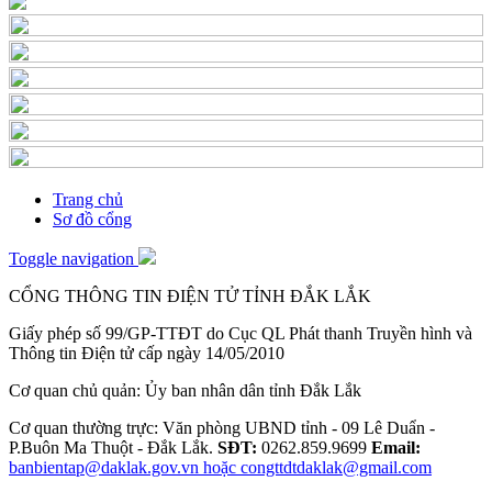
Trang chủ
Sơ đồ cổng
Toggle navigation
CỔNG THÔNG TIN ĐIỆN TỬ TỈNH ĐẮK LẮK
Giấy phép số 99/GP-TTĐT do Cục QL Phát thanh Truyền hình và
Thông tin Điện tử cấp ngày 14/05/2010
Cơ quan chủ quản: Ủy ban nhân dân tỉnh Đắk Lắk
Cơ quan thường trực: Văn phòng UBND tỉnh - 09 Lê Duẩn -
P.Buôn Ma Thuột - Đắk Lắk.
SĐT:
0262.859.9699
Email:
banbientap@daklak.gov.vn hoặc congttdtdaklak@gmail.com