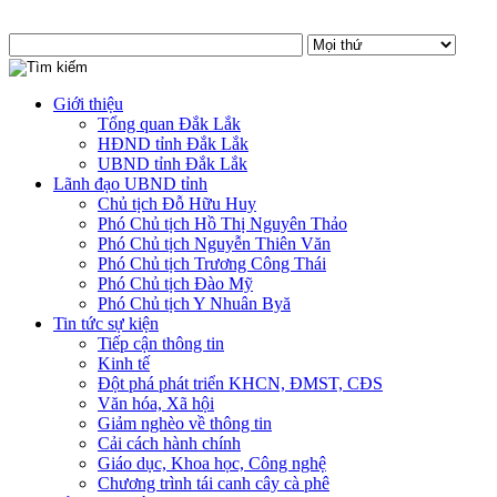
Giới thiệu
Tổng quan Đắk Lắk
HĐND tỉnh Đắk Lắk
UBND tỉnh Đắk Lắk
Lãnh đạo UBND tỉnh
Chủ tịch Đỗ Hữu Huy
Phó Chủ tịch Hồ Thị Nguyên Thảo
Phó Chủ tịch Nguyễn Thiên Văn
Phó Chủ tịch Trương Công Thái
Phó Chủ tịch Đào Mỹ
Phó Chủ tịch Y Nhuân Byă
Tin tức sự kiện
Tiếp cận thông tin
Kinh tế
Đột phá phát triển KHCN, ĐMST, CĐS
Văn hóa, Xã hội
Giảm nghèo về thông tin
Cải cách hành chính
Giáo dục, Khoa học, Công nghệ
Chương trình tái canh cây cà phê