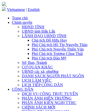
Vietnamese
|
English
Trang chủ
Chính quyền
HĐND TỈNH
UBND tỉnh Đắk Lắk
LÃNH ĐẠO UBND TỈNH
Chủ tịch Đỗ Hữu Huy
Phó Chủ tịch Hồ Thị Nguyên Thảo
Phó Chủ tịch Nguyễn Thiên Văn
Phó Chủ tịch Trương Công Thái
Phó Chủ tịch Đào Mỹ
Sở, Ban, Ngành
CƠ QUAN KHÁC
UBND các xã, phường
DANH SÁCH NGƯỜI PHÁT NGÔN
LỊCH LÀM VIỆC
LỊCH TIẾP CÔNG DÂN
CÔNG DÂN
DỊCH VỤ CÔNG TRỰC TUYẾN
PHẢN ÁNH HIỆN TRƯỜNG
PHẢN ÁNH KIẾN NGHỊ TTHC
CHÍNH SÁCH MỚI