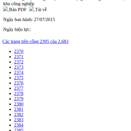
khu công nghiệp
Bản PDF
Tải về
Ngày ban hành:
27/07/2015
Ngày hiệu lực:
Các trang trên cổng 2395 của 2.683
2370
2371
2372
2373
2374
2375
2376
2377
2378
2379
2380
2381
2382
2383
2384
2385