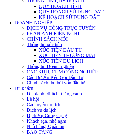
THÔNG TIN QUY HOẠCH
QUY HOẠCH TỈNH
QUY HOẠCH SỬ DỤNG ĐẤT
KẾ HOẠCH SỬ DỤNG ĐẤT
DOANH NGHIỆP
DỊCH VỤ CÔNG TRỰC TUYẾN
PHẢN ÁNH KIẾN NGHỊ
CHÍNH SÁCH MỚI
Thông tin xúc tiến
XÚC TIẾN ĐẦU TƯ
XÚC TIẾN THƯƠNG MẠI
XÚC TIẾN DU LỊCH
Thông tin Doanh nghiệp
CÁC KHU, CỤM CÔNG NGHIỆP
Các Dự Án Kêu Gọi Đầu Tư
Chính sách thu hút vốn đầu tư
Du khách
Địa danh, di tích, thắng cảnh
Lễ hội
Các tuyến du lịch
Dịch vụ du lịch
Dịch Vụ Công Cộng
Khách sạn, nhà nghỉ
Nhà hàng, Quán ăn
BẢO TÀNG