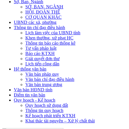
Sở, Ban, Ngành
SỞ, BAN, NGÀNH
HỘI, ĐOÀN THỂ
CƠ QUAN KHÁC
UBND các xã, phường
Thông tin chỉ đạo điều hành
Lịch làm việc của UBND tỉnh
Khen thưởng, xử phạt HC
Thông tin báo cáo thống kê
Tư vấn pháp luật
Báo cáo KTXH
Giải quyết đơn thư
Lịch tiếp công dân
Hệ thống văn bản
Văn bản pháp quy
Văn bản chỉ đạo điều hành
Văn bản trung ương
Văn bản HĐND tỉnh
Điểm tin văn bản
Quy hoạch - Kế hoạch
Quy hoạch sử dụng đất
Thông tin quy hoạch
Kế hoạch phát triển KTXH
Khai thác tài nguyên – Xử lý chất thải