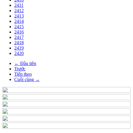
2411
2412
2413
2414
2415
2416
2417
2418
2419
2420
← Đầu tiên
Trước
Tiếp theo
Cuối cùng →