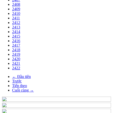
2408
2409
2410
2411
2412
2413
2414
2415
2416
2417
2418
2419
2420
2421
2422
← Đầu tiên
Trước
Tiếp theo
Cuối cùng →