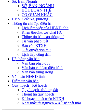
Sở, Ban, Ngành
SỞ, BAN, NGÀNH
HỘI, ĐOÀN THỂ
CƠ QUAN KHÁC
UBND các xã, phường
Thông tin chỉ đạo điều hành
Lịch làm việc của UBND tỉnh
Khen thưởng, xử phạt HC
Thông tin báo cáo thống kê
Tư vấn pháp luật
Báo cáo KTXH
Giải quyết đơn thư
Lịch tiếp công dân
Hệ thống văn bản
Văn bản pháp quy
Văn bản chỉ đạo điều hành
Văn bản trung ương
Văn bản HĐND tỉnh
Điểm tin văn bản
Quy hoạch - Kế hoạch
Quy hoạch sử dụng đất
Thông tin quy hoạch
Kế hoạch phát triển KTXH
Khai thác tài nguyên – Xử lý chất thải