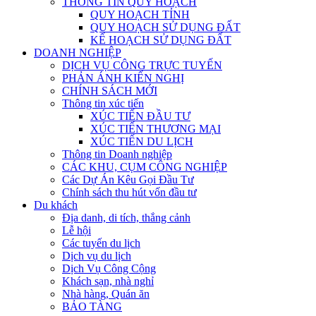
THÔNG TIN QUY HOẠCH
QUY HOẠCH TỈNH
QUY HOẠCH SỬ DỤNG ĐẤT
KẾ HOẠCH SỬ DỤNG ĐẤT
DOANH NGHIỆP
DỊCH VỤ CÔNG TRỰC TUYẾN
PHẢN ÁNH KIẾN NGHỊ
CHÍNH SÁCH MỚI
Thông tin xúc tiến
XÚC TIẾN ĐẦU TƯ
XÚC TIẾN THƯƠNG MẠI
XÚC TIẾN DU LỊCH
Thông tin Doanh nghiệp
CÁC KHU, CỤM CÔNG NGHIỆP
Các Dự Án Kêu Gọi Đầu Tư
Chính sách thu hút vốn đầu tư
Du khách
Địa danh, di tích, thắng cảnh
Lễ hội
Các tuyến du lịch
Dịch vụ du lịch
Dịch Vụ Công Cộng
Khách sạn, nhà nghỉ
Nhà hàng, Quán ăn
BẢO TÀNG