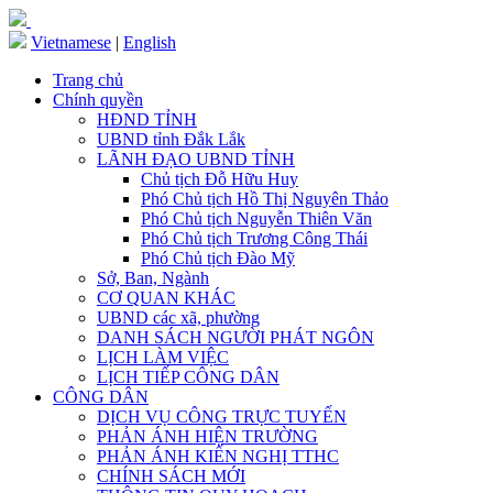
Vietnamese
|
English
Trang chủ
Chính quyền
HĐND TỈNH
UBND tỉnh Đắk Lắk
LÃNH ĐẠO UBND TỈNH
Chủ tịch Đỗ Hữu Huy
Phó Chủ tịch Hồ Thị Nguyên Thảo
Phó Chủ tịch Nguyễn Thiên Văn
Phó Chủ tịch Trương Công Thái
Phó Chủ tịch Đào Mỹ
Sở, Ban, Ngành
CƠ QUAN KHÁC
UBND các xã, phường
DANH SÁCH NGƯỜI PHÁT NGÔN
LỊCH LÀM VIỆC
LỊCH TIẾP CÔNG DÂN
CÔNG DÂN
DỊCH VỤ CÔNG TRỰC TUYẾN
PHẢN ÁNH HIỆN TRƯỜNG
PHẢN ÁNH KIẾN NGHỊ TTHC
CHÍNH SÁCH MỚI