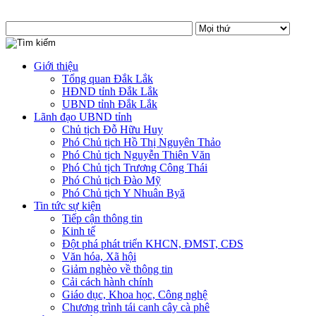
Giới thiệu
Tổng quan Đắk Lắk
HĐND tỉnh Đắk Lắk
UBND tỉnh Đắk Lắk
Lãnh đạo UBND tỉnh
Chủ tịch Đỗ Hữu Huy
Phó Chủ tịch Hồ Thị Nguyên Thảo
Phó Chủ tịch Nguyễn Thiên Văn
Phó Chủ tịch Trương Công Thái
Phó Chủ tịch Đào Mỹ
Phó Chủ tịch Y Nhuân Byă
Tin tức sự kiện
Tiếp cận thông tin
Kinh tế
Đột phá phát triển KHCN, ĐMST, CĐS
Văn hóa, Xã hội
Giảm nghèo về thông tin
Cải cách hành chính
Giáo dục, Khoa học, Công nghệ
Chương trình tái canh cây cà phê