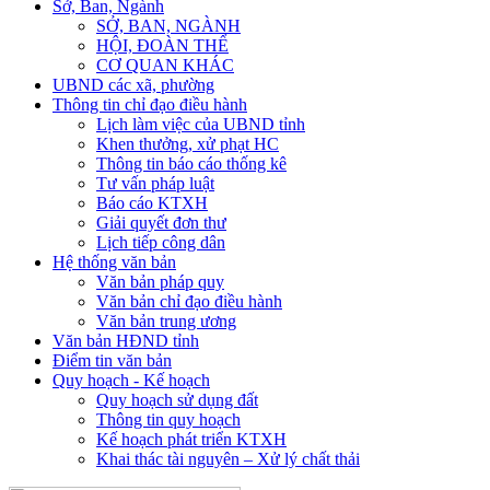
Sở, Ban, Ngành
SỞ, BAN, NGÀNH
HỘI, ĐOÀN THỂ
CƠ QUAN KHÁC
UBND các xã, phường
Thông tin chỉ đạo điều hành
Lịch làm việc của UBND tỉnh
Khen thưởng, xử phạt HC
Thông tin báo cáo thống kê
Tư vấn pháp luật
Báo cáo KTXH
Giải quyết đơn thư
Lịch tiếp công dân
Hệ thống văn bản
Văn bản pháp quy
Văn bản chỉ đạo điều hành
Văn bản trung ương
Văn bản HĐND tỉnh
Điểm tin văn bản
Quy hoạch - Kế hoạch
Quy hoạch sử dụng đất
Thông tin quy hoạch
Kế hoạch phát triển KTXH
Khai thác tài nguyên – Xử lý chất thải