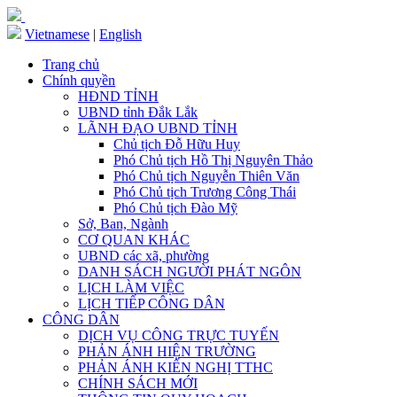
Vietnamese
|
English
Trang chủ
Chính quyền
HĐND TỈNH
UBND tỉnh Đắk Lắk
LÃNH ĐẠO UBND TỈNH
Chủ tịch Đỗ Hữu Huy
Phó Chủ tịch Hồ Thị Nguyên Thảo
Phó Chủ tịch Nguyễn Thiên Văn
Phó Chủ tịch Trương Công Thái
Phó Chủ tịch Đào Mỹ
Sở, Ban, Ngành
CƠ QUAN KHÁC
UBND các xã, phường
DANH SÁCH NGƯỜI PHÁT NGÔN
LỊCH LÀM VIỆC
LỊCH TIẾP CÔNG DÂN
CÔNG DÂN
DỊCH VỤ CÔNG TRỰC TUYẾN
PHẢN ÁNH HIỆN TRƯỜNG
PHẢN ÁNH KIẾN NGHỊ TTHC
CHÍNH SÁCH MỚI