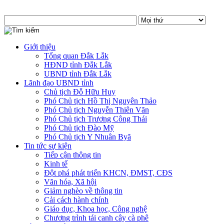
Giới thiệu
Tổng quan Đắk Lắk
HĐND tỉnh Đắk Lắk
UBND tỉnh Đắk Lắk
Lãnh đạo UBND tỉnh
Chủ tịch Đỗ Hữu Huy
Phó Chủ tịch Hồ Thị Nguyên Thảo
Phó Chủ tịch Nguyễn Thiên Văn
Phó Chủ tịch Trương Công Thái
Phó Chủ tịch Đào Mỹ
Phó Chủ tịch Y Nhuân Byă
Tin tức sự kiện
Tiếp cận thông tin
Kinh tế
Đột phá phát triển KHCN, ĐMST, CĐS
Văn hóa, Xã hội
Giảm nghèo về thông tin
Cải cách hành chính
Giáo dục, Khoa học, Công nghệ
Chương trình tái canh cây cà phê