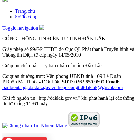
Trang chủ
Sơ đồ cổng
Toggle navigation
CỔNG THÔNG TIN ĐIỆN TỬ TỈNH ĐẮK LẮK
Giấy phép số 99/GP-TTĐT do Cục QL Phát thanh Truyền hình và
Thông tin Điện tử cấp ngày 14/05/2010
Cơ quan chủ quản: Ủy ban nhân dân tỉnh Đắk Lắk
Cơ quan thường trực: Văn phòng UBND tỉnh - 09 Lê Duẩn -
P.Buôn Ma Thuột - Đắk Lắk.
SĐT:
0262.859.9699
Email:
banbientap@daklak.gov.vn hoặc congttdtdaklak@gmail.com
Ghi rõ nguồn tin "http://daklak.gov.vn" khi phát hành lại các thông
tin từ Cổng TTĐT này