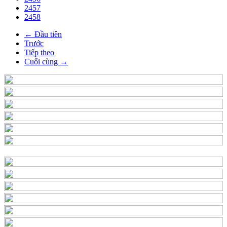
2457
2458
← Đầu tiên
Trước
Tiếp theo
Cuối cùng →