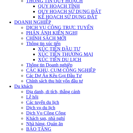
THÔNG TIN QUY HOẠCH
QUY HOẠCH TỈNH
QUY HOẠCH SỬ DỤNG ĐẤT
KẾ HOẠCH SỬ DỤNG ĐẤT
DOANH NGHIỆP
DỊCH VỤ CÔNG TRỰC TUYẾN
PHẢN ÁNH KIẾN NGHỊ
CHÍNH SÁCH MỚI
Thông tin xúc tiến
XÚC TIẾN ĐẦU TƯ
XÚC TIẾN THƯƠNG MẠI
XÚC TIẾN DU LỊCH
Thông tin Doanh nghiệp
CÁC KHU, CỤM CÔNG NGHIỆP
Các Dự Án Kêu Gọi Đầu Tư
Chính sách thu hút vốn đầu tư
Du khách
Địa danh, di tích, thắng cảnh
Lễ hội
Các tuyến du lịch
Dịch vụ du lịch
Dịch Vụ Công Cộng
Khách sạn, nhà nghỉ
Nhà hàng, Quán ăn
BẢO TÀNG