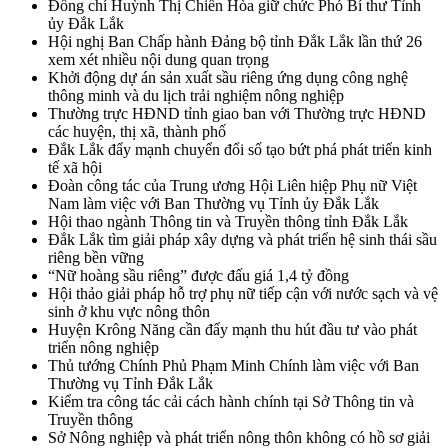
Đồng chí Huỳnh Thị Chiến Hòa giữ chức Phó Bí thư Tỉnh
ủy Đắk Lắk
Hội nghị Ban Chấp hành Đảng bộ tỉnh Đắk Lắk lần thứ 26
xem xét nhiều nội dung quan trọng
Khởi động dự án sản xuất sầu riêng ứng dụng công nghệ
thông minh và du lịch trải nghiệm nông nghiệp
Thường trực HĐND tỉnh giao ban với Thường trực HĐND
các huyện, thị xã, thành phố
Đắk Lắk đẩy mạnh chuyển đổi số tạo bứt phá phát triển kinh
tế xã hội
Đoàn công tác của Trung ương Hội Liên hiệp Phụ nữ Việt
Nam làm việc với Ban Thường vụ Tỉnh ủy Đắk Lắk
Hội thao ngành Thông tin và Truyền thông tỉnh Đắk Lắk
Đắk Lắk tìm giải pháp xây dựng và phát triển hệ sinh thái sầu
riêng bền vững
“Nữ hoàng sầu riêng” được đấu giá 1,4 tỷ đồng
Hội thảo giải pháp hỗ trợ phụ nữ tiếp cận với nước sạch và vệ
sinh ở khu vực nông thôn
Huyện Krông Năng cần đẩy mạnh thu hút đầu tư vào phát
triển nông nghiệp
Thủ tướng Chính Phủ Phạm Minh Chính làm việc với Ban
Thường vụ Tỉnh Đắk Lắk
Kiểm tra công tác cải cách hành chính tại Sở Thông tin và
Truyền thông
Sở Nông nghiệp và phát triển nông thôn không có hồ sơ giải