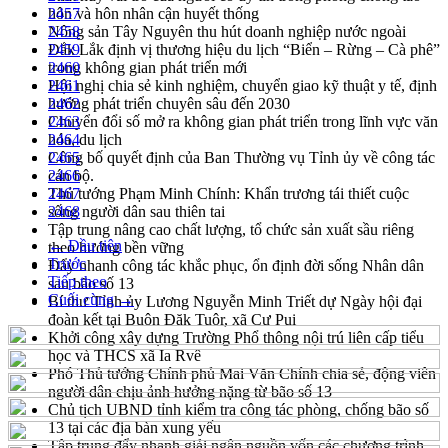
hôn và hôn nhân cận huyết thống
2457
Nông sản Tây Nguyên thu hút doanh nghiệp nước ngoài
2458
Đắk Lắk định vị thương hiệu du lịch “Biển – Rừng – Cà phê”
2459
trong không gian phát triển mới
2460
Hội nghị chia sẻ kinh nghiệm, chuyển giao kỹ thuật y tế, định
2461
hướng phát triển chuyên sâu đến 2030
2462
Chuyển đổi số mở ra không gian phát triển trong lĩnh vực văn
2463
hóa, du lịch
2464
Công bố quyết định của Ban Thường vụ Tỉnh ủy về công tác
2465
cán bộ.
2466
Thủ tướng Phạm Minh Chính: Khẩn trương tái thiết cuộc
2467
sống người dân sau thiên tai
2468
Tập trung nâng cao chất lượng, tổ chức sản xuất sầu riêng
← Đầu tiên
theo hướng bền vững
Trước
Đẩy nhanh công tác khắc phục, ổn định đời sống Nhân dân
Tiếp theo
sau bão số 13
Cuối cùng →
Bí thư Tỉnh ủy Lương Nguyễn Minh Triết dự Ngày hội đại
đoàn kết tại Buôn Đăk Tuôr, xã Cư Pui
Khởi công xây dựng Trường Phổ thông nội trú liên cấp tiểu
học và THCS xã Ia Rvê
Phó Thủ tướng Chính phủ Mai Văn Chính chia sẻ, động viên
người dân chịu ảnh hưởng nặng từ bão số 13
Chủ tịch UBND tỉnh kiểm tra công tác phòng, chống bão số
13 tại các địa bàn xung yếu
Tập trung đẩy nhanh giải ngân nguồn vốn các chương trình