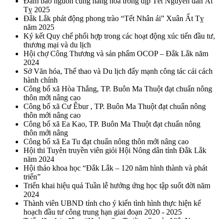
Đảm bảo nguồn cung hàng hóa trong dịp Tết Nguyên đán Ất
Tỵ 2025
Đắk Lắk phát động phong trào “Tết Nhân ái” Xuân Ất Tỵ
năm 2025
Ký kết Quy chế phối hợp trong các hoạt động xúc tiến đầu tư,
thương mại và du lịch
Hội chợ Công Thương và sản phẩm OCOP – Đắk Lắk năm
2024
Sở Văn hóa, Thể thao và Du lịch đẩy mạnh công tác cải cách
hành chính
Công bố xã Hòa Thắng, TP. Buôn Ma Thuột đạt chuẩn nông
thôn mới nâng cao
Công bố xã Cư Êbur , TP. Buôn Ma Thuột đạt chuẩn nông
thôn mới nâng cao
Công bố xã Ea Kao, TP. Buôn Ma Thuột đạt chuẩn nông
thôn mới nâng
Công bố xã Ea Tu đạt chuẩn nông thôn mới nâng cao
Hội thi Tuyên truyền viên giỏi Hội Nông dân tỉnh Đắk Lắk
năm 2024
Hội thảo khoa học “Đắk Lắk – 120 năm hình thành và phát
triển”
Triển khai hiệu quả Tuần lễ hưởng ứng học tập suốt đời năm
2024
Thành viên UBND tỉnh cho ý kiến tình hình thực hiện kế
hoạch đầu tư công trung hạn giai đoạn 2020 - 2025