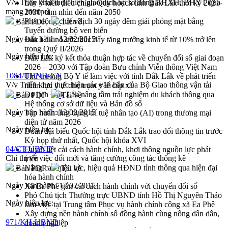
V/v Triển khai thực hiện giao dịch hồ sơ đóng BHXH, BHYT qua
Lấy ý kiến điều chỉnh Quy hoạch tỉnh Đắk Lắk thời kỳ 2021-
mạng Internet
2030, tầm nhìn đến năm 2050
Phát động chiến dịch 30 ngày đêm giải phóng mặt bằng
Bản PDF
Tải về
Tuyến đường bộ ven biển
Ngày ban hành:
12/02/2015
Đắk Lắk nỗ lực thúc đẩy tăng trưởng kinh tế từ 10% trở lên
trong Quý II/2026
Ngày hiệu lực:
Đắk Lắk ký kết thỏa thuận hợp tác về chuyển đổi số giai đoạn
2026 – 2030 với Tập đoàn Bưu chính Viễn thông Việt Nam
1084/UBND-CN
Thứ trưởng Bộ Y tế làm việc với tỉnh Đắk Lắk về phát triển
V/v Triển khai thực hiện các văn bản của Bộ Giao thông vận tải
nhân lực y tế cho trạm y tế cấp xã
Du lịch Đắk Lắk nâng tầm trải nghiệm du khách thông qua
Bản PDF
Tải về
Hệ thống cơ sở dữ liệu và Bản đồ số
Ngày ban hành:
12/02/2015
Tập huấn ứng dụng trí tuệ nhân tạo (AI) trong thương mại
điện tử năm 2026
Ngày hiệu lực:
Đoàn đại biểu Quốc hội tỉnh Đắk Lắk trao đổi thông tin trước
Kỳ họp thứ nhất, Quốc hội khóa XVI
04/CT-UBND
Quyết liệt cải cách hành chính, khơi thông nguồn lực phát
Chỉ thị về việc đổi mới và tăng cường công tác thống kê
triển
Nâng cao hiệu lực, hiệu quả HĐND tỉnh thông qua hiện đại
Bản PDF
Tải về
hóa hành chính
Ngày ban hành:
12/02/2015
Xã Ea Phê gắn cải cách hành chính với chuyển đổi số
Phó Chủ tịch Thường trực UBND tỉnh Hồ Thị Nguyên Thảo
Ngày hiệu lực:
làm việc tại Trung tâm Phục vụ hành chính công xã Ea Phê
Xây dựng nền hành chính số đồng hành cùng nông dân dân,
971/KH-UBND
doanh nghiệp