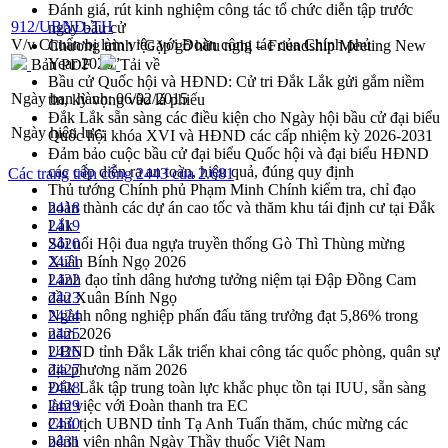
Đánh giá, rút kinh nghiệm công tác tổ chức diễn tập trước
912/UBND-TH
ngày bầu cử
V/v Chuẩn bị làm việc với Đoàn công tác của Chính phủ
Chương trình “Gặp gỡ hữu nghị – Friendship Meeting New
Year 2026”
Bản PDF
Tải về
Bầu cử Quốc hội và HĐND: Cử tri Đắk Lắk gửi gắm niềm
Ngày ban hành:
06/02/2015
tin, kỳ vọng vào lá phiếu
Đắk Lắk sẵn sàng các điều kiện cho Ngày hội bầu cử đại biểu
Ngày hiệu lực:
Quốc hội khóa XVI và HĐND các cấp nhiệm kỳ 2026-2031
Đảm bảo cuộc bầu cử đại biểu Quốc hội và đại biểu HĐND
các cấp diễn ra an toàn, hiệu quả, đúng quy định
Các trang trên cổng 2443 của 2.681
Thủ tướng Chính phủ Phạm Minh Chính kiểm tra, chỉ đạo
hoàn thành các dự án cao tốc và thăm khu tái định cư tại Đắk
2418
Lắk
2419
Sôi nổi Hội đua ngựa truyền thống Gò Thì Thùng mừng
2420
Xuân Bính Ngọ 2026
2421
Lãnh đạo tỉnh dâng hương tưởng niệm tại Đập Đồng Cam
2422
đầu Xuân Bính Ngọ
2423
Ngành nông nghiệp phấn đấu tăng trưởng đạt 5,86% trong
2424
năm 2026
2425
UBND tỉnh Đắk Lắk triển khai công tác quốc phòng, quân sự
2426
địa phương năm 2026
2427
Đắk Lắk tập trung toàn lực khắc phục tồn tại IUU, sẵn sàng
2428
làm việc với Đoàn thanh tra EC
2429
Chủ tịch UBND tỉnh Tạ Anh Tuấn thăm, chúc mừng các
2430
bệnh viện nhân Ngày Thầy thuốc Việt Nam
2431