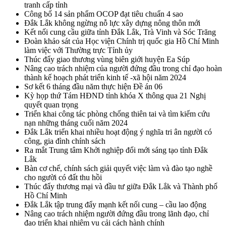
tranh cấp tỉnh
Công bố 14 sản phẩm OCOP đạt tiêu chuẩn 4 sao
Đắk Lắk không ngừng nỗ lực xây dựng nông thôn mới
Kết nối cung cầu giữa tỉnh Đắk Lắk, Trà Vinh và Sóc Trăng
Đoàn khảo sát của Học viện Chính trị quốc gia Hồ Chí Minh
làm việc với Thường trực Tỉnh ủy
Thúc đẩy giao thương vùng biên giới huyện Ea Súp
Nâng cao trách nhiệm của người đứng đầu trong chỉ đạo hoàn
thành kế hoạch phát triển kinh tế -xã hội năm 2024
Sơ kết 6 tháng đầu năm thực hiện Đề án 06
Kỳ họp thứ Tám HĐND tỉnh khóa X thông qua 21 Nghị
quyết quan trọng
Triển khai công tác phòng chống thiên tai và tìm kiếm cứu
nạn những tháng cuối năm 2024
Đắk Lắk triển khai nhiều hoạt động ý nghĩa tri ân người có
công, gia đình chính sách
Ra mắt Trung tâm Khởi nghiệp đổi mới sáng tạo tỉnh Đắk
Lắk
Bàn cơ chế, chính sách giải quyết việc làm và đào tạo nghề
cho người có đất thu hồi
Thúc đẩy thương mại và đầu tư giữa Đắk Lắk và Thành phố
Hồ Chí Minh
Đắk Lắk tập trung đẩy mạnh kết nối cung – cầu lao động
Nâng cao trách nhiệm người đứng đầu trong lãnh đạo, chỉ
đạo triển khai nhiệm vụ cải cách hành chính