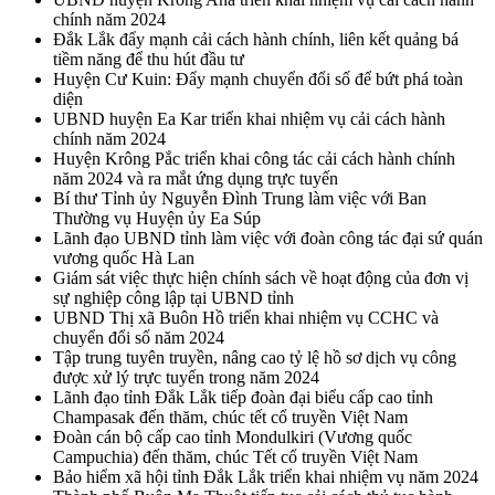
chính năm 2024
Đắk Lắk đẩy mạnh cải cách hành chính, liên kết quảng bá
tiềm năng để thu hút đầu tư
Huyện Cư Kuin: Đẩy mạnh chuyển đổi số để bứt phá toàn
diện
UBND huyện Ea Kar triển khai nhiệm vụ cải cách hành
chính năm 2024
Huyện Krông Pắc triển khai công tác cải cách hành chính
năm 2024 và ra mắt ứng dụng trực tuyến
Bí thư Tỉnh ủy Nguyễn Đình Trung làm việc với Ban
Thường vụ Huyện ủy Ea Súp
Lãnh đạo UBND tỉnh làm việc với đoàn công tác đại sứ quán
vương quốc Hà Lan
Giám sát việc thực hiện chính sách về hoạt động của đơn vị
sự nghiệp công lập tại UBND tỉnh
UBND Thị xã Buôn Hồ triển khai nhiệm vụ CCHC và
chuyển đổi số năm 2024
Tập trung tuyên truyền, nâng cao tỷ lệ hồ sơ dịch vụ công
được xử lý trực tuyến trong năm 2024
Lãnh đạo tỉnh Đắk Lắk tiếp đoàn đại biểu cấp cao tỉnh
Champasak đến thăm, chúc tết cổ truyền Việt Nam
Đoàn cán bộ cấp cao tỉnh Mondulkiri (Vương quốc
Campuchia) đến thăm, chúc Tết cổ truyền Việt Nam
Bảo hiểm xã hội tỉnh Đắk Lắk triển khai nhiệm vụ năm 2024