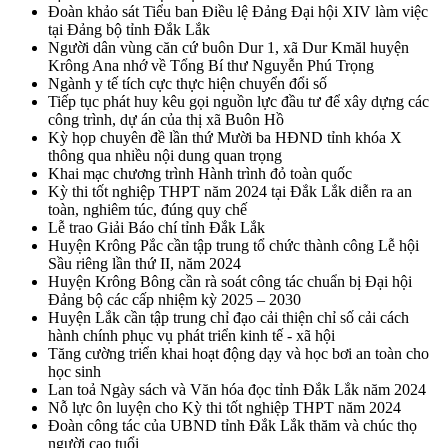
Đoàn khảo sát Tiểu ban Điều lệ Đảng Đại hội XIV làm việc
tại Đảng bộ tỉnh Đắk Lắk
Người dân vùng căn cứ buôn Dur 1, xã Dur Kmăl huyện
Krông Ana nhớ về Tổng Bí thư Nguyễn Phú Trọng
Ngành y tế tích cực thực hiện chuyển đổi số
Tiếp tục phát huy kêu gọi nguồn lực đầu tư để xây dựng các
công trình, dự án của thị xã Buôn Hồ
Kỳ họp chuyên đề lần thứ Mười ba HĐND tỉnh khóa X
thông qua nhiều nội dung quan trọng
Khai mạc chương trình Hành trình đỏ toàn quốc
Kỳ thi tốt nghiệp THPT năm 2024 tại Đắk Lắk diễn ra an
toàn, nghiêm túc, đúng quy chế
Lễ trao Giải Báo chí tỉnh Đắk Lắk
Huyện Krông Pắc cần tập trung tổ chức thành công Lễ hội
Sầu riêng lần thứ II, năm 2024
Huyện Krông Bông cần rà soát công tác chuẩn bị Đại hội
Đảng bộ các cấp nhiệm kỳ 2025 – 2030
Huyện Lắk cần tập trung chỉ đạo cải thiện chỉ số cải cách
hành chính phục vụ phát triển kinh tế - xã hội
Tăng cường triển khai hoạt động dạy và học bơi an toàn cho
học sinh
Lan toả Ngày sách và Văn hóa đọc tỉnh Đắk Lắk năm 2024
Nỗ lực ôn luyện cho Kỳ thi tốt nghiệp THPT năm 2024
Đoàn công tác của UBND tỉnh Đắk Lắk thăm và chúc thọ
người cao tuổi