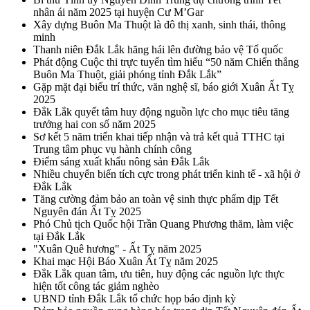
nhân ái năm 2025 tại huyện Cư M’Gar
Xây dựng Buôn Ma Thuột là đô thị xanh, sinh thái, thông
minh
Thanh niên Đắk Lắk hăng hái lên đường bảo vệ Tổ quốc
Phát động Cuộc thi trực tuyến tìm hiểu “50 năm Chiến thắng
Buôn Ma Thuột, giải phóng tỉnh Đắk Lắk”
Gặp mặt đại biểu trí thức, văn nghệ sĩ, báo giới Xuân Ất Tỵ
2025
Đắk Lắk quyết tâm huy động nguồn lực cho mục tiêu tăng
trưởng hai con số năm 2025
Sơ kết 5 năm triển khai tiếp nhận và trả kết quả TTHC tại
Trung tâm phục vụ hành chính công
Điểm sáng xuất khẩu nông sản Đắk Lắk
Nhiều chuyển biến tích cực trong phát triển kinh tế - xã hội ở
Đắk Lắk
Tăng cường đảm bảo an toàn vệ sinh thực phẩm dịp Tết
Nguyên đán Ất Tỵ 2025
Phó Chủ tịch Quốc hội Trần Quang Phương thăm, làm việc
tại Đắk Lắk
"Xuân Quê hương" - Ất Tỵ năm 2025
Khai mạc Hội Báo Xuân Ất Tỵ năm 2025
Đắk Lắk quan tâm, ưu tiên, huy động các nguồn lực thực
hiện tốt công tác giảm nghèo
UBND tỉnh Đắk Lắk tổ chức họp báo định kỳ