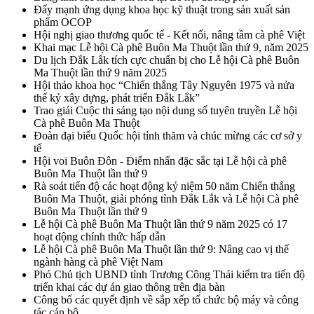
Đẩy mạnh ứng dụng khoa học kỹ thuật trong sản xuất sản
phẩm OCOP
Hội nghị giao thương quốc tế - Kết nối, nâng tầm cà phê Việt
Khai mạc Lễ hội Cà phê Buôn Ma Thuột lần thứ 9, năm 2025
Du lịch Đắk Lắk tích cực chuẩn bị cho Lễ hội Cà phê Buôn
Ma Thuột lần thứ 9 năm 2025
Hội thảo khoa học “Chiến thắng Tây Nguyên 1975 và nửa
thế kỷ xây dựng, phát triển Đắk Lắk”
Trao giải Cuộc thi sáng tạo nội dung số tuyên truyền Lễ hội
Cà phê Buôn Ma Thuột
Đoàn đại biểu Quốc hội tỉnh thăm và chúc mừng các cơ sở y
tế
Hội voi Buôn Đôn - Điểm nhấn đặc sắc tại Lễ hội cà phê
Buôn Ma Thuột lần thứ 9
Rà soát tiến độ các hoạt động kỷ niệm 50 năm Chiến thắng
Buôn Ma Thuột, giải phóng tỉnh Đắk Lắk và Lễ hội Cà phê
Buôn Ma Thuột lần thứ 9
Lễ hội Cà phê Buôn Ma Thuột lần thứ 9 năm 2025 có 17
hoạt động chính thức hấp dẫn
Lễ hội Cà phê Buôn Ma Thuột lần thứ 9: Nâng cao vị thế
ngành hàng cà phê Việt Nam
Phó Chủ tịch UBND tỉnh Trương Công Thái kiểm tra tiến độ
triển khai các dự án giao thông trên địa bàn
Công bố các quyết định về sắp xếp tổ chức bộ máy và công
tác cán bộ