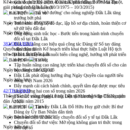
Kế hoạch tổ chức Kỷ niệm 40 năm Chiến thắng Buôn Ma Thuột,
Giai đoạn 2026-2030, Đắk Lắk phấn đấu có 77% xã đạt
giải phóng tỉnh Đắk Lắk (10/3/1975 – 10/3/2015)
chuẩn nông thôn mới
Chuyển đổi số 'mở đường' cho nông nghiệp Đắk Lắk tăng
Bản PDF
Tải về
trưởng bứt phá
Ngày ban hành:
10/02/2015
Triển khai đồng bộ đo đạc, lập hồ sơ địa chính, hoàn thiện cơ
sở dữ liệu đất đai
Ngày hiệu lực:
Ứng dụng sinh trắc học - Bước tiến trong hành trình chuyển
đổi số tại Đắk Lắk
382/QĐ-UBND
Đắk Lắk nâng cao hiệu quả công tác Đảng từ Sổ tay đảng
Quyết định ban hành Kế hoạch triển khai thực hiện Luật Hộ tịch
viên điện tử
trên địa bàn tỉnh Đắk Lắk
Đắk Lắk đẩy mạnh nuôi biển công nghệ, hướng tới phát triển
thủy sản bền vững
Bản PDF
Tải về
Tập huấn nâng cao năng lực triển khai chuyển đổi số cho cán
Ngày ban hành:
10/02/2015
bộ, công chức cấp xã
Đắk Lắk phát động hưởng ứng Ngày Quyền của người tiêu
Ngày hiệu lực:
dùng Việt Nam 2026
Đẩy mạnh cải cách hành chính, quyết tâm đạt được mục tiêu
42/TB-UBND
tăng trưởng hai con số trong năm 2026
Thông báo Lễ viếng Nghĩa trang Liệt sỹ tỉnh nhân dịp Tết Nguyên
Tổ chức trang trọng Lễ hội Đền thờ Lương Văn Chánh năm
đán Ất Mùi năm 2015
2026
Phó Bí thư Tỉnh ủy Đắk Lắk Đỗ Hữu Huy giữ chức Bí thư
Bản PDF
Tải về
Đảng ủy Ủy Ban Nhân dân tỉnh
Ngày ban hành:
09/02/2015
Bệnh án điện tử thúc đẩy chuyển đổi số y tế tại Đắk Lắk
Chuyển đổi số thư viện: Mở rộng không gian tri thức trong
Ngày hiệu lực:
thời đại số