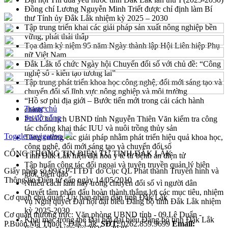
Đồng chí Lương Nguyễn Minh Triết được chỉ định làm Bí
thư Tỉnh ủy Đắk Lắk nhiệm kỳ 2025 – 2030
Tập trung triển khai các giải pháp sản xuất nông nghiệp bền
vững, phát thải thấp
Tọa đàm kỷ niệm 95 năm Ngày thành lập Hội Liên hiệp Phụ
nữ Việt Nam
Đắk Lắk tổ chức Ngày hội Chuyển đổi số với chủ đề: “Công
nghệ số - kiến tạo tương lai”
Tập trung phát triển khoa học công nghệ, đổi mới sáng tạo và
chuyển đổi số lĩnh vực nông nghiệp và môi trường
“Hồ sơ phi địa giới – Bước tiến mới trong cải cách hành
Trang chủ
chính”
Sơ đồ cổng
Phó Chủ tịch UBND tỉnh Nguyễn Thiên Văn kiểm tra công
tác chống khai thác IUU và nuôi trồng thủy sản
Toggle navigation
Tăng cường các giải pháp nhằm phát triển hiệu quả khoa học,
công nghệ, đổi mới sáng tạo và chuyển đổi số
CỔNG THÔNG TIN ĐIỆN TỬ TỈNH ĐẮK LẮK
Tỉnh Đắk Lắk hiện đại hóa y tế từ bệnh án điện tử
Tập huấn công tác đối ngoại và tuyên truyền quản lý biên
Giấy phép số 99/GP-TTĐT do Cục QL Phát thanh Truyền hình và
giới, biển đảo
Thông tin Điện tử cấp ngày 14/05/2010
Nhiều cách làm hay trong chuyển đổi số vì người dân
Quyết tâm phấn đấu hoàn thành thắng lợi các mục tiêu, nhiệm
Cơ quan chủ quản: Ủy ban nhân dân tỉnh Đắk Lắk
vụ Nghị quyết Đại hội đại biểu Đảng bộ tỉnh Đắk Lắk nhiệm
kỳ 2025-2030
Cơ quan thường trực: Văn phòng UBND tỉnh - 09 Lê Duẩn -
Khai mạc trọng thể Đại hội đại biểu Đảng bộ tỉnh Đắk Lắk
P.Buôn Ma Thuột - Đắk Lắk.
SĐT:
0262.859.9699
Email: