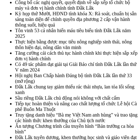
Công bố các nghị quyết, quyết định về sắp xếp tổ chức bộ
máy và đơn vị hành chính tỉnh Đắk Lắk
Kỳ họp thứ Mười, HĐND tỉnh khóa X: Rà soát, chuẩn bị sẵn
sàng toàn diện để chính quyền địa phương 2 cấp vận hành
thông suốt, hiệu quả
Tôn vinh 53 cá nhân hiến máu tiêu biểu tỉnh Đắk Lắk năm
2025
Thực hiện bằng được mục tiêu nông nghiệp sinh thái, nông
thôn hiện đại, nông dân văn minh
Tăng cường cải cách thủ tục hành chính khi thực hiện sắp xếp
đơn vị hành chính
Có 49 tác phẩm đạt giải tại Giải Báo chí tỉnh Đắk Lắk lần thứ
V năm 2024
Hội nghị Ban Chấp hành Đảng bộ tỉnh Đắk Lắk lần thứ 33
(mở rộng)
Đắk Lắk chung tay giảm thiểu rác thải nhựa, lan tỏa lối sống
xanh
Sầu riêng Đắk Lắk chủ động nói không với chất cấm
Tiếp tục hoàn thiện và nâng cao chất lượng tổ chức Lễ hội Cà
phê Buôn Ma Thuột
Truy tặng danh hiệu “Bà mẹ Việt Nam anh hùng” và trao tặng
các hình thức khen thưởng của Chủ tịch nước
Ấn tượng Chương trình cầu truyền hình “Bản trường ca hòa
bình”
Đắk Lắk tuyên dương, khen thưởng học sinh và giáo viên đạt