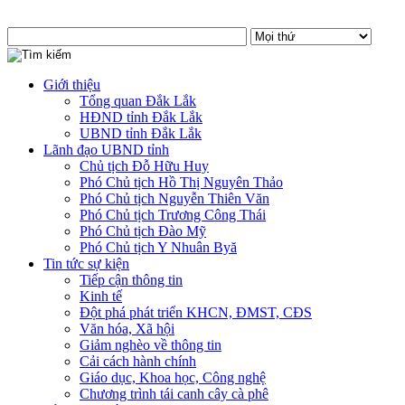
Giới thiệu
Tổng quan Đắk Lắk
HĐND tỉnh Đắk Lắk
UBND tỉnh Đắk Lắk
Lãnh đạo UBND tỉnh
Chủ tịch Đỗ Hữu Huy
Phó Chủ tịch Hồ Thị Nguyên Thảo
Phó Chủ tịch Nguyễn Thiên Văn
Phó Chủ tịch Trương Công Thái
Phó Chủ tịch Đào Mỹ
Phó Chủ tịch Y Nhuân Byă
Tin tức sự kiện
Tiếp cận thông tin
Kinh tế
Đột phá phát triển KHCN, ĐMST, CĐS
Văn hóa, Xã hội
Giảm nghèo về thông tin
Cải cách hành chính
Giáo dục, Khoa học, Công nghệ
Chương trình tái canh cây cà phê