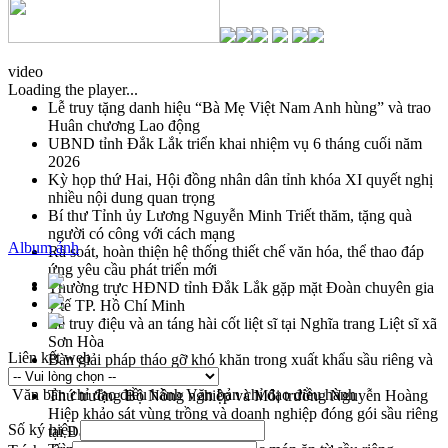
video
Loading the player...
Lễ truy tặng danh hiệu “Bà Mẹ Việt Nam Anh hùng” và trao
Huân chương Lao động
UBND tỉnh Đắk Lắk triển khai nhiệm vụ 6 tháng cuối năm
2026
Kỳ họp thứ Hai, Hội đồng nhân dân tỉnh khóa XI quyết nghị
nhiều nội dung quan trọng
Bí thư Tỉnh ủy Lương Nguyễn Minh Triết thăm, tặng quà
người có công với cách mạng
Album ảnh
Rà soát, hoàn thiện hệ thống thiết chế văn hóa, thể thao đáp
ứng yêu cầu phát triển mới
Thường trực HĐND tỉnh Đắk Lắk gặp mặt Đoàn chuyên gia
y tế TP. Hồ Chí Minh
Lễ truy điệu và an táng hài cốt liệt sĩ tại Nghĩa trang Liệt sĩ xã
Sơn Hòa
Liên kết web
Bàn giải pháp tháo gỡ khó khăn trong xuất khẩu sầu riêng và
triển khai quy định EUDR
Văn bản chỉ đạo điều hành
Văn bản chỉ đạo điều hành
Thứ trưởng Bộ Nông nghiệp và Môi trường Nguyễn Hoàng
Hiệp khảo sát vùng trồng và doanh nghiệp đóng gói sầu riêng
Số ký hiệu
tại Đắk Lắk