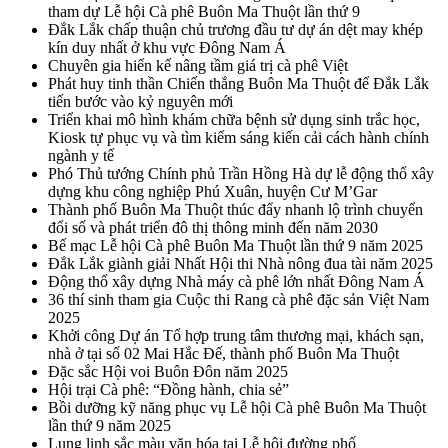
tham dự Lễ hội Cà phê Buôn Ma Thuột lần thứ 9
Đắk Lắk chấp thuận chủ trương đầu tư dự án dệt may khép
kín duy nhất ở khu vực Đông Nam Á
Chuyên gia hiến kế nâng tầm giá trị cà phê Việt
Phát huy tinh thần Chiến thắng Buôn Ma Thuột để Đắk Lắk
tiến bước vào kỷ nguyên mới
Triển khai mô hình khám chữa bệnh sử dụng sinh trắc học,
Kiosk tự phục vụ và tìm kiếm sáng kiến cải cách hành chính
ngành y tế
Phó Thủ tướng Chính phủ Trần Hồng Hà dự lễ động thổ xây
dựng khu công nghiệp Phú Xuân, huyện Cư M’Gar
Thành phố Buôn Ma Thuột thúc đẩy nhanh lộ trình chuyển
đổi số và phát triển đô thị thông minh đến năm 2030
Bế mạc Lễ hội Cà phê Buôn Ma Thuột lần thứ 9 năm 2025
Đắk Lắk giành giải Nhất Hội thi Nhà nông đua tài năm 2025
Động thổ xây dựng Nhà máy cà phê lớn nhất Đông Nam Á
36 thí sinh tham gia Cuộc thi Rang cà phê đặc sản Việt Nam
2025
Khởi công Dự án Tổ hợp trung tâm thương mại, khách sạn,
nhà ở tại số 02 Mai Hắc Đế, thành phố Buôn Ma Thuột
Đặc sắc Hội voi Buôn Đôn năm 2025
Hội trại Cà phê: “Đồng hành, chia sẻ”
Bồi dưỡng kỹ năng phục vụ Lễ hội Cà phê Buôn Ma Thuột
lần thứ 9 năm 2025
Lung linh sắc màu văn hóa tại Lễ hội đường phố