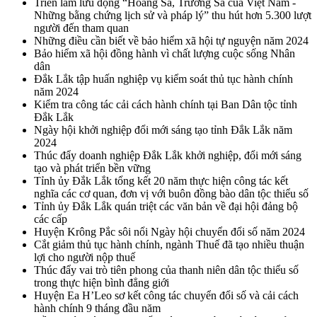
Triển lãm lưu động “Hoàng Sa, Trường Sa của Việt Nam -
Những bằng chứng lịch sử và pháp lý” thu hút hơn 5.300 lượt
người đến tham quan
Những điều cần biết về bảo hiểm xã hội tự nguyện năm 2024
Bảo hiểm xã hội đồng hành vì chất lượng cuộc sống Nhân
dân
Đắk Lắk tập huấn nghiệp vụ kiểm soát thủ tục hành chính
năm 2024
Kiểm tra công tác cải cách hành chính tại Ban Dân tộc tỉnh
Đắk Lắk
Ngày hội khởi nghiệp đổi mới sáng tạo tỉnh Đắk Lắk năm
2024
Thúc đẩy doanh nghiệp Đắk Lắk khởi nghiệp, đổi mới sáng
tạo và phát triển bền vững
Tỉnh ủy Đắk Lắk tổng kết 20 năm thực hiện công tác kết
nghĩa các cơ quan, đơn vị với buôn đồng bào dân tộc thiểu số
Tỉnh ủy Đắk Lắk quán triệt các văn bản về đại hội đảng bộ
các cấp
Huyện Krông Pắc sôi nổi Ngày hội chuyển đổi số năm 2024
Cắt giảm thủ tục hành chính, ngành Thuế đã tạo nhiều thuận
lợi cho người nộp thuế
Thúc đẩy vai trò tiên phong của thanh niên dân tộc thiểu số
trong thực hiện bình đẳng giới
Huyện Ea H’Leo sơ kết công tác chuyển đổi số và cải cách
hành chính 9 tháng đầu năm