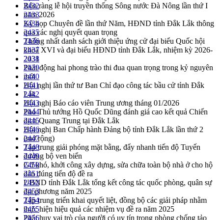
Rộn ràng lễ hội truyền thống Sông nước Đà Nông lần thứ I
2432
năm 2026
2433
Kỳ họp Chuyên đề lần thứ Năm, HĐND tỉnh Đắk Lắk thông
2434
qua các nghị quyết quan trọng
2435
Thống nhất danh sách giới thiệu ứng cử đại biểu Quốc hội
2436
khoá XVI và đại biểu HĐND tỉnh Đắk Lắk, nhiệm kỳ 2026-
2437
2031
2438
Phát động hai phong trào thi đua quan trọng trong kỷ nguyên
2439
mới
2440
Hội nghị lần thứ tư Ban Chỉ đạo công tác bầu cử tỉnh Đắk
2441
Lắk
2442
Hội nghị Báo cáo viên Trung ương tháng 01/2026
2443
Phó Thủ tướng Hồ Quốc Dũng đánh giá cao kết quả Chiến
2444
dịch Quang Trung tại Đắk Lắk
2445
Hội nghị Ban Chấp hành Đảng bộ tỉnh Đắk Lắk lần thứ 2
2446
(mở rộng)
2447
Tập trung giải phóng mặt bằng, đẩy nhanh tiến độ Tuyến
2448
đường bộ ven biển
2449
Gỡ khó, khởi công xây dựng, sửa chữa toàn bộ nhà ở cho hộ
2450
dân đúng tiến độ đề ra
2451
UBND tỉnh Đắk Lắk tổng kết công tác quốc phòng, quân sự
2452
địa phương năm 2025
2453
Tập trung triển khai quyết liệt, đồng bộ các giải pháp nhằm
2454
thực hiện hiệu quả các nhiệm vụ đề ra năm 2025
2455
Phát huy vai trò của người có uy tín trong phòng chống tảo
2456