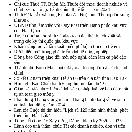
Chi cục Thuế TP. Buôn Ma Thuột đối thoại doanh nghiệp về
chính sách, thủ tục hành chính thuế lần 1 năm 2024
Tỉnh Đắk Lắk và bang Kerala (Ấn Độ) thúc đẩy hợp tác song
phương
UBND tỉnh làm việc với Quỹ Phát triển Hạnh phúc khu vực
của Hàn Quốc
Tuyên dương học sinh và giáo viên đạt thành tích xuất sắc
trong các kỳ thi quốc gia, khu vực
Khám sàng lọc và tầm soát miễn phí bệnh tim cho trẻ em
Bước tiến mới trong phát triển kinh tế nông nghiệp
Đồng bào Công giáo đổi mới nếp nghĩ, cách làm cà phê đặc
sản
Thành phố Buôn Ma Thuột đẩy mạnh công tác cải cách hành
chính
Sơ kết 02 năm triển khai Đề án 06 trên địa bàn tỉnh Đắk Lắk
Hội nghị Ban Chấp hành Đảng bộ tỉnh lần thứ 22
Giám sát việc thực hiện chính sách, pháp luật về bảo đảm trật
tự an toàn giao thông
Phát động Tháng Công nhân - Tháng hành động về vệ sinh
an toàn lao động năm 2024
Lan tỏa Cuộc thi tìm hiểu "Lịch sử 120 năm hình thành, phát
triển tỉnh Đắk Lắk"
Tổng kết công tác Xây dựng Đảng nhiệm kỳ 2020 - 2025
Lãnh đạo tỉnh thăm, chúc Tết các doanh nghiệp, đơn vị trên
địa bàn tỉnh