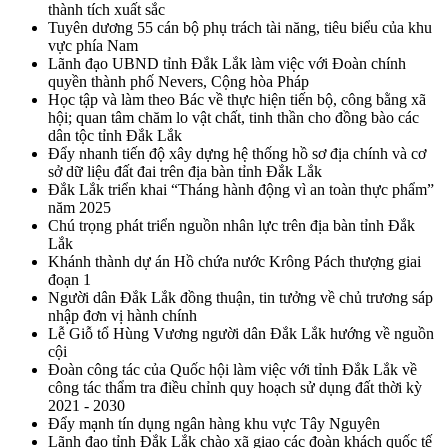
thành tích xuất sắc
Tuyên dương 55 cán bộ phụ trách tài năng, tiêu biểu của khu
vực phía Nam
Lãnh đạo UBND tỉnh Đắk Lắk làm việc với Đoàn chính
quyền thành phố Nevers, Cộng hòa Pháp
Học tập và làm theo Bác về thực hiện tiến bộ, công bằng xã
hội; quan tâm chăm lo vật chất, tinh thần cho đồng bào các
dân tộc tỉnh Đắk Lắk
Đẩy nhanh tiến độ xây dựng hệ thống hồ sơ địa chính và cơ
sở dữ liệu đất đai trên địa bàn tỉnh Đắk Lắk
Đắk Lắk triển khai “Tháng hành động vì an toàn thực phẩm”
năm 2025
Chú trọng phát triển nguồn nhân lực trên địa bàn tỉnh Đắk
Lắk
Khánh thành dự án Hồ chứa nước Krông Pách thượng giai
đoạn 1
Người dân Đắk Lắk đồng thuận, tin tưởng về chủ trương sáp
nhập đơn vị hành chính
Lễ Giỗ tổ Hùng Vương người dân Đắk Lắk hướng về nguồn
cội
Đoàn công tác của Quốc hội làm việc với tỉnh Đắk Lắk về
công tác thẩm tra điều chỉnh quy hoạch sử dụng đất thời kỳ
2021 - 2030
Đẩy mạnh tín dụng ngân hàng khu vực Tây Nguyên
Lãnh đạo tỉnh Đắk Lắk chào xã giao các đoàn khách quốc tế