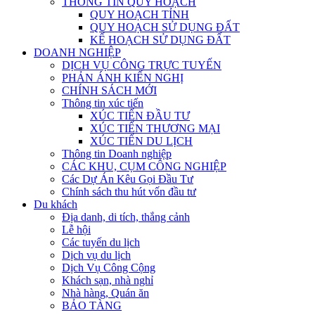
THÔNG TIN QUY HOẠCH
QUY HOẠCH TỈNH
QUY HOẠCH SỬ DỤNG ĐẤT
KẾ HOẠCH SỬ DỤNG ĐẤT
DOANH NGHIỆP
DỊCH VỤ CÔNG TRỰC TUYẾN
PHẢN ÁNH KIẾN NGHỊ
CHÍNH SÁCH MỚI
Thông tin xúc tiến
XÚC TIẾN ĐẦU TƯ
XÚC TIẾN THƯƠNG MẠI
XÚC TIẾN DU LỊCH
Thông tin Doanh nghiệp
CÁC KHU, CỤM CÔNG NGHIỆP
Các Dự Án Kêu Gọi Đầu Tư
Chính sách thu hút vốn đầu tư
Du khách
Địa danh, di tích, thắng cảnh
Lễ hội
Các tuyến du lịch
Dịch vụ du lịch
Dịch Vụ Công Cộng
Khách sạn, nhà nghỉ
Nhà hàng, Quán ăn
BẢO TÀNG