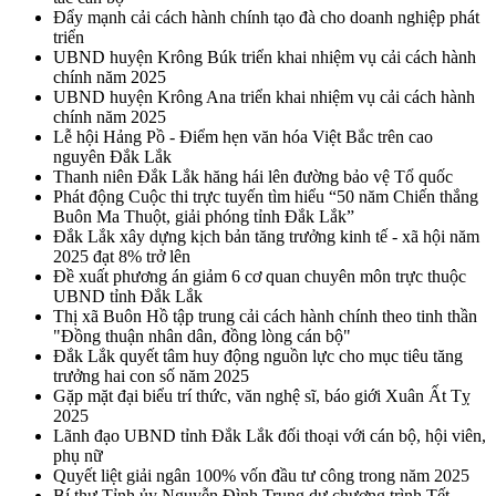
Đẩy mạnh cải cách hành chính tạo đà cho doanh nghiệp phát
triển
UBND huyện Krông Búk triển khai nhiệm vụ cải cách hành
chính năm 2025
UBND huyện Krông Ana triển khai nhiệm vụ cải cách hành
chính năm 2025
Lễ hội Hảng Pồ - Điểm hẹn văn hóa Việt Bắc trên cao
nguyên Đắk Lắk
Thanh niên Đắk Lắk hăng hái lên đường bảo vệ Tổ quốc
Phát động Cuộc thi trực tuyến tìm hiểu “50 năm Chiến thắng
Buôn Ma Thuột, giải phóng tỉnh Đắk Lắk”
Đắk Lắk xây dựng kịch bản tăng trưởng kinh tế - xã hội năm
2025 đạt 8% trở lên
Đề xuất phương án giảm 6 cơ quan chuyên môn trực thuộc
UBND tỉnh Đắk Lắk
Thị xã Buôn Hồ tập trung cải cách hành chính theo tinh thần
"Đồng thuận nhân dân, đồng lòng cán bộ"
Đắk Lắk quyết tâm huy động nguồn lực cho mục tiêu tăng
trưởng hai con số năm 2025
Gặp mặt đại biểu trí thức, văn nghệ sĩ, báo giới Xuân Ất Tỵ
2025
Lãnh đạo UBND tỉnh Đắk Lắk đối thoại với cán bộ, hội viên,
phụ nữ
Quyết liệt giải ngân 100% vốn đầu tư công trong năm 2025
Bí thư Tỉnh ủy Nguyễn Đình Trung dự chương trình Tết