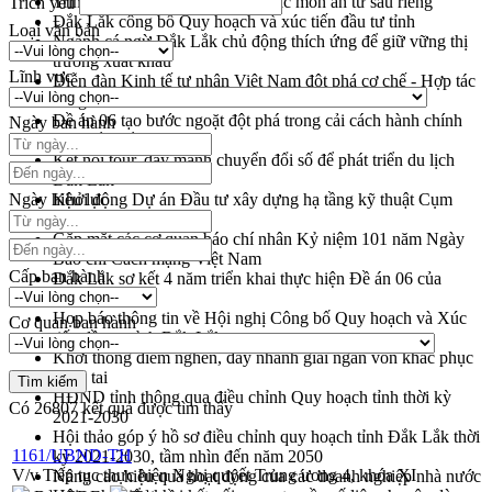
Trình diễn nghệ thuật chế biến các món ăn từ sầu riêng
Trích yếu
Đắk Lắk công bố Quy hoạch và xúc tiến đầu tư tỉnh
Loại văn bản
Ngành cá ngừ Đắk Lắk chủ động thích ứng để giữ vững thị
trường xuất khẩu
Lĩnh vực
Diễn đàn Kinh tế tư nhân Việt Nam đột phá cơ chế - Hợp tác
công tư
Đề án 06 tạo bước ngoặt đột phá trong cải cách hành chính
Ngày ban hành
tỉnh Đắk Lắk
Kết nối tour, đẩy mạnh chuyển đổi số để phát triển du lịch
Đắk Lắk
Ngày hiệu lực
Khởi động Dự án Đầu tư xây dựng hạ tầng kỹ thuật Cụm
công nghiệp Tân Tiến
Gặp mặt các cơ quan báo chí nhân Kỷ niệm 101 năm Ngày
Báo chí Cách mạng Việt Nam
Cấp ban hành
Đắk Lắk sơ kết 4 năm triển khai thực hiện Đề án 06 của
Chính phủ
Họp báo thông tin về Hội nghị Công bố Quy hoạch và Xúc
Cơ quan ban hành
tiến đầu tư tỉnh Đắk Lắk
Khơi thông điểm nghẽn, đẩy nhanh giải ngân vốn khắc phục
thiên tai
HĐND tỉnh thông qua điều chỉnh Quy hoạch tỉnh thời kỳ
Có
26807
kết quả được tìm thấy
2021-2030
Hội thảo góp ý hồ sơ điều chỉnh quy hoạch tỉnh Đắk Lắk thời
1161/UBND-TH
kỳ 2021-2030, tầm nhìn đến năm 2050
V/v Tiếp tục thực hiện Nghị quyết Trung ương 4, khóa XI
Nâng cao hiệu quả hoạt động của các doanh nghiệp nhà nước