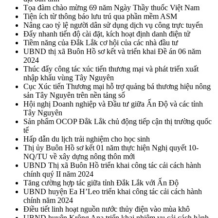
Tọa đàm chào mừng 69 năm Ngày Thầy thuốc Việt Nam
Tiện ích từ thông báo lưu trú qua phần mềm ASM
Nâng cao tỷ lệ người dân sử dụng dịch vụ công trực tuyến
Đẩy nhanh tiến độ cài đặt, kích hoạt định danh điện tử
Tiềm năng của Đắk Lắk cơ hội của các nhà đầu tư
UBND thị xã Buôn Hồ sơ kết và triển khai Đề án 06 năm
2024
Thúc đẩy công tác xúc tiến thương mại và phát triển xuất
nhập khẩu vùng Tây Nguyên
Cục Xúc tiến Thương mại hỗ trợ quảng bá thương hiệu nông
sản Tây Nguyên trên nền tảng số
Hội nghị Doanh nghiệp và Đầu tư giữa Ấn Độ và các tỉnh
Tây Nguyên
Sản phẩm OCOP Đắk Lắk chủ động tiếp cận thị trường quốc
tế
Hấp dẫn du lịch trải nghiệm cho học sinh
Thị ủy Buôn Hồ sơ kết 01 năm thực hiện Nghị quyết 10-
NQ/TU về xây dựng nông thôn mới
UBND Thị xã Buôn Hồ triển khai công tác cải cách hành
chính quý II năm 2024
Tăng cường hợp tác giữa tỉnh Đắk Lắk với Ấn Độ
UBND huyện Ea H’Leo triển khai công tác cải cách hành
chính năm 2024
Điều tiết linh hoạt nguồn nước thủy điện vào mùa khô
UBND huyện Krông Ana triển khai nhiệm vụ cải cách hành