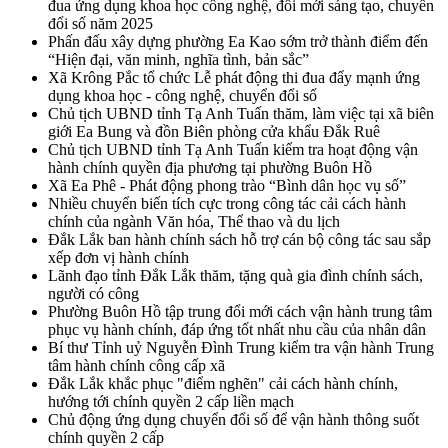
đua ứng dụng khoa học công nghệ, đổi mới sáng tạo, chuyển
đổi số năm 2025
Phấn đấu xây dựng phường Ea Kao sớm trở thành điểm đến
“Hiện đại, văn minh, nghĩa tình, bản sắc”
Xã Krông Pắc tổ chức Lễ phát động thi đua đẩy mạnh ứng
dụng khoa học - công nghệ, chuyển đổi số
Chủ tịch UBND tỉnh Tạ Anh Tuấn thăm, làm việc tại xã biên
giới Ea Bung và đồn Biên phòng cửa khẩu Đắk Ruê
Chủ tịch UBND tỉnh Tạ Anh Tuấn kiểm tra hoạt động vận
hành chính quyền địa phương tại phường Buôn Hồ
Xã Ea Phê - Phát động phong trào “Bình dân học vụ số”
Nhiều chuyển biến tích cực trong công tác cải cách hành
chính của ngành Văn hóa, Thể thao và du lịch
Đắk Lắk ban hành chính sách hỗ trợ cán bộ công tác sau sắp
xếp đơn vị hành chính
Lãnh đạo tỉnh Đắk Lắk thăm, tặng quà gia đình chính sách,
người có công
Phường Buôn Hồ tập trung đổi mới cách vận hành trung tâm
phục vụ hành chính, đáp ứng tốt nhất nhu cầu của nhân dân
Bí thư Tỉnh uỷ Nguyễn Đình Trung kiểm tra vận hành Trung
tâm hành chính công cấp xã
Đắk Lắk khắc phục "điểm nghẽn" cải cách hành chính,
hướng tới chính quyền 2 cấp liền mạch
Chủ động ứng dụng chuyển đổi số để vận hành thông suốt
chính quyền 2 cấp