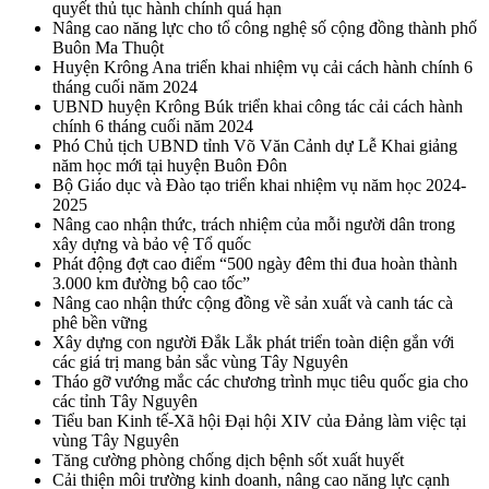
quyết thủ tục hành chính quá hạn
Nâng cao năng lực cho tổ công nghệ số cộng đồng thành phố
Buôn Ma Thuột
Huyện Krông Ana triển khai nhiệm vụ cải cách hành chính 6
tháng cuối năm 2024
UBND huyện Krông Búk triển khai công tác cải cách hành
chính 6 tháng cuối năm 2024
Phó Chủ tịch UBND tỉnh Võ Văn Cảnh dự Lễ Khai giảng
năm học mới tại huyện Buôn Đôn
Bộ Giáo dục và Đào tạo triển khai nhiệm vụ năm học 2024-
2025
Nâng cao nhận thức, trách nhiệm của mỗi người dân trong
xây dựng và bảo vệ Tổ quốc
Phát động đợt cao điểm “500 ngày đêm thi đua hoàn thành
3.000 km đường bộ cao tốc”
Nâng cao nhận thức cộng đồng về sản xuất và canh tác cà
phê bền vững
Xây dựng con người Đắk Lắk phát triển toàn diện gắn với
các giá trị mang bản sắc vùng Tây Nguyên
Tháo gỡ vướng mắc các chương trình mục tiêu quốc gia cho
các tỉnh Tây Nguyên
Tiểu ban Kinh tế-Xã hội Đại hội XIV của Đảng làm việc tại
vùng Tây Nguyên
Tăng cường phòng chống dịch bệnh sốt xuất huyết
Cải thiện môi trường kinh doanh, nâng cao năng lực cạnh