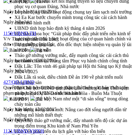
Hội nghị triển khai kết nối mạng truyền số liệu chuyên dùng
Bản PDF
Tải về
phục vụ cơ quan Đảng, Nhà nước
Ngày ban hành:
13/02/2015
Lễ phát động chuỗi hoạt động chung tay làm sạch môi trường
Xã Ea Kar bước chuyển mình trong công tác cải cách hành
Ngày hiệu lực:
chính mô hình mới
UBND tỉnh họp báo định kỳ tháng 4 năm 2026
1159/UBND-TH
Hội thảo khoa học “Giải pháp thúc đẩy phát triển nền kinh tế
V/v Thực hiện dân chủ trong hoạt động của cơ quan hành chính và
xanh tại tỉnh Đắk Lắk”
đơn vị sự nghiệp công lập
Tăng cường giám sát, đôn đốc thực hiện nhiệm vụ quản lý tài
sản công hàng tuần
Bản PDF
Tải về
Tháo gỡ những vướng mắc, đẩy mạnh công tác cải cách thủ
Ngày ban hành:
13/02/2015
tục hành chính tại Trung tâm Phục vụ hành chính công tỉnh
Đắk Lắk: Tôn vinh 46 giải pháp tại Hội thi Sáng tạo Kỹ thuật
Ngày hiệu lực:
2024 - 2025
Đắk Lắk rà soát, điều chỉnh Đề án 190 về phát triển nuôi
427/QĐ-UBND
trồng thủy sản
Quyết định bãi bỏ văn bản quy phạm phát luật, văn bản chứa quy
Phó Chủ tịch UBND tỉnh Đắk Lắk Trương Công Thái kiểm
phạm pháp luật do UBND tỉnh ban hành
tra thực địa Dự án cao tốc Khánh Hòa - Buôn Ma Thuột
Định vị cà phê Việt Nam như một “di sản sống” trong dòng
Bản PDF
Tải về
chảy toàn cầu
Ngày ban hành:
12/02/2015
Xây dựng nông thôn mới: Nâng cao đời sống người dân từ
những mô hình thiết thực
Ngày hiệu lực:
Quyết liệt tháo gỡ vướng mắc, đẩy nhanh tiến độ các dự án
trọng điểm trong Khu kinh tế Nam Phú Yên
1121/UBND-VHXH
Hòn Yến phát triển du lịch gắn với bảo tồn biển