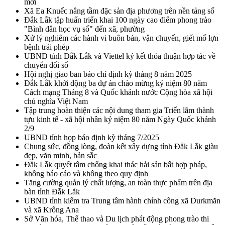
mới
Xã Ea Knuếc nâng tầm đặc sản địa phương trên nền tảng số
Đắk Lắk tập huấn triển khai 100 ngày cao điểm phong trào
"Bình dân học vụ số" đến xã, phường
Xử lý nghiêm các hành vi buôn bán, vận chuyển, giết mổ lợn
bệnh trái phép
UBND tỉnh Đắk Lắk và Viettel ký kết thỏa thuận hợp tác về
chuyển đổi số
Hội nghị giao ban báo chí định kỳ tháng 8 năm 2025
Đắk Lắk khởi động ba dự án chào mừng kỷ niệm 80 năm
Cách mạng Tháng 8 và Quốc khánh nước Cộng hòa xã hội
chủ nghĩa Việt Nam
Tập trung hoàn thiện các nội dung tham gia Triển lãm thành
tựu kinh tế - xã hội nhân kỷ niệm 80 năm Ngày Quốc khánh
2/9
UBND tỉnh họp báo định kỳ tháng 7/2025
Chung sức, đồng lòng, đoàn kết xây dựng tỉnh Đắk Lắk giàu
đẹp, văn minh, bản sắc
Đắk Lắk quyết tâm chống khai thác hải sản bất hợp pháp,
không báo cáo và không theo quy định
Tăng cường quản lý chất lượng, an toàn thực phẩm trên địa
bàn tỉnh Đắk Lắk
UBND tỉnh kiểm tra Trung tâm hành chính công xã Durkmăn
và xã Krông Ana
Sở Văn hóa, Thể thao và Du lịch phát động phong trào thi