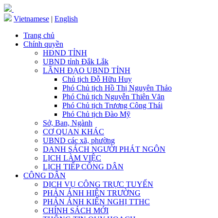
Vietnamese
|
English
Trang chủ
Chính quyền
HĐND TỈNH
UBND tỉnh Đắk Lắk
LÃNH ĐẠO UBND TỈNH
Chủ tịch Đỗ Hữu Huy
Phó Chủ tịch Hồ Thị Nguyên Thảo
Phó Chủ tịch Nguyễn Thiên Văn
Phó Chủ tịch Trương Công Thái
Phó Chủ tịch Đào Mỹ
Sở, Ban, Ngành
CƠ QUAN KHÁC
UBND các xã, phường
DANH SÁCH NGƯỜI PHÁT NGÔN
LỊCH LÀM VIỆC
LỊCH TIẾP CÔNG DÂN
CÔNG DÂN
DỊCH VỤ CÔNG TRỰC TUYẾN
PHẢN ÁNH HIỆN TRƯỜNG
PHẢN ÁNH KIẾN NGHỊ TTHC
CHÍNH SÁCH MỚI