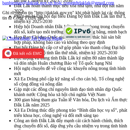
lần thứ I, nhiệm kỳ 2025 - 2030
banbientap@daklak.gov.vn hoặc congttdtdaklak@gmail.com
Đắk Lắk hoàn thành mục tiêu xóa nhà tạm, nhà dột nát năm
2025
Ghi rõ nguồn tin "http://daklak.gov.vn" khi phát hành lại các thông
Phiên trù bị Đại hội đại biểu Đảng bộ tỉnh Đắk Lắk lần thứ I,
tin từ Cổng TTĐT này
nhiệm kỳ 2025-2030
Hiệp hội Doanh nhân Đắk Lắk cần tiên phong trong chuyển
đổi số, kiến tạo môi trường kinh doanh công bằng, minh bạch
Họp Ban Chỉ đạo Quốc gia về chống khai thác hải sản bất
hợp pháp, không báo cáo và không theo quy định
Đại hội Đảng bộ cấp cơ sở góp phần vào thanh công Đại hội
đại biểu Đảng bộ tỉnh lần thứ nhất, nhiệm kỳ 2025-2030
Đã kết nối EMC
Lực lượng vũ trang tỉnh Đắk Lắk kỷ niệm 80 năm thành lập
và đón nhận Huân chương Bảo vệ Tổ quốc hạng Nhì
Hội nghị chuyên đề về công tác khuyến nông trong tình hình
mới
Xã Ea Drăng phổ cập kỹ năng số cho cán bộ, Tổ công nghệ
số cộng đồng và nông dân
Gặp mặt các đồng chí nguyên lãnh đạo tỉnh nhân dịp Quốc
khánh nước Cộng hòa xã hội chủ nghĩa Việt Nam
300 gian hàng tham gia Tuần lễ Văn hóa, Du lịch và Ẩm thực
Đắk Lắk năm 2025
Xã Ea Drăng thúc đẩy phong trào “Bình dân học vụ số”, phát
triển khoa học, công nghệ và đổi mới sáng tạo
Công an tỉnh Đắk Lắk đẩy mạnh cải cách hành chính, thích
ứng chuyển đổi số, đáp ứng yêu cầu nhiệm vụ trong tình hình