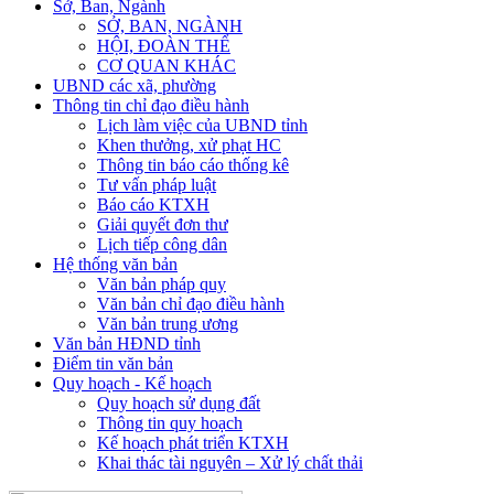
Sở, Ban, Ngành
SỞ, BAN, NGÀNH
HỘI, ĐOÀN THỂ
CƠ QUAN KHÁC
UBND các xã, phường
Thông tin chỉ đạo điều hành
Lịch làm việc của UBND tỉnh
Khen thưởng, xử phạt HC
Thông tin báo cáo thống kê
Tư vấn pháp luật
Báo cáo KTXH
Giải quyết đơn thư
Lịch tiếp công dân
Hệ thống văn bản
Văn bản pháp quy
Văn bản chỉ đạo điều hành
Văn bản trung ương
Văn bản HĐND tỉnh
Điểm tin văn bản
Quy hoạch - Kế hoạch
Quy hoạch sử dụng đất
Thông tin quy hoạch
Kế hoạch phát triển KTXH
Khai thác tài nguyên – Xử lý chất thải