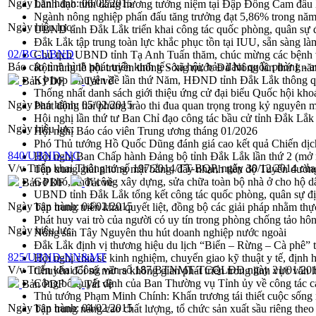
Ngày ban hành:
06/02/2015
Lãnh đạo tỉnh dâng hương tưởng niệm tại Đập Đồng Cam đầ
Ngành nông nghiệp phấn đấu tăng trưởng đạt 5,86% trong nă
Ngày hiệu lực:
UBND tỉnh Đắk Lắk triển khai công tác quốc phòng, quân sự
Đắk Lắk tập trung toàn lực khắc phục tồn tại IUU, sẵn sàng là
02/BC-UBND
Chủ tịch UBND tỉnh Tạ Anh Tuấn thăm, chúc mừng các bệnh 
Báo cáo tình hình phát triển kinh tế - xã hội, bảo đảm quốc phòng 
Rộn ràng lễ hội truyền thống Sông nước Đà Nông lần thứ I n
Kỳ họp Chuyên đề lần thứ Năm, HĐND tỉnh Đắk Lắk thông qu
Bản PDF
Tải về
Thống nhất danh sách giới thiệu ứng cử đại biểu Quốc hội k
Ngày ban hành:
05/02/2015
Phát động hai phong trào thi đua quan trọng trong kỷ nguyên 
Hội nghị lần thứ tư Ban Chỉ đạo công tác bầu cử tỉnh Đắk Lắk
Ngày hiệu lực:
Hội nghị Báo cáo viên Trung ương tháng 01/2026
Phó Thủ tướng Hồ Quốc Dũng đánh giá cao kết quả Chiến dịc
840/UBND-NC
Hội nghị Ban Chấp hành Đảng bộ tỉnh Đắk Lắk lần thứ 2 (mở 
V/v Triển khai Thông tư số 197/2014/TT-BQP, ngày 30/12/2014 củ
Tập trung giải phóng mặt bằng, đẩy nhanh tiến độ Tuyến đườn
Gỡ khó, khởi công xây dựng, sửa chữa toàn bộ nhà ở cho hộ dâ
Bản PDF
Tải về
UBND tỉnh Đắk Lắk tổng kết công tác quốc phòng, quân sự 
Ngày ban hành:
04/02/2015
Tập trung triển khai quyết liệt, đồng bộ các giải pháp nhằm t
Phát huy vai trò của người có uy tín trong phòng chống tảo hô
Ngày hiệu lực:
Nông sản Tây Nguyên thu hút doanh nghiệp nước ngoài
Đắk Lắk định vị thương hiệu du lịch “Biển – Rừng – Cà phê” t
825/UBND-NN&MT
Hội nghị chia sẻ kinh nghiệm, chuyển giao kỹ thuật y tế, định
V/v Triển khai Công văn số 187/BTNMT-TCQLĐĐ ngày 21/01/2015
Chuyển đổi số mở ra không gian phát triển trong lĩnh vực văn h
Công bố quyết định của Ban Thường vụ Tỉnh ủy về công tác c
Bản PDF
Tải về
Thủ tướng Phạm Minh Chính: Khẩn trương tái thiết cuộc sống n
Ngày ban hành:
04/02/2015
Tập trung nâng cao chất lượng, tổ chức sản xuất sầu riêng th