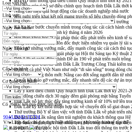
HĐND tỉnh thông qua điều chỉnh Quy hoạch tỉnh thời kỳ 202
Loại văn bản
Hội thảo góp ý hồ sơ điều chỉnh quy hoạch tỉnh Đắk Lắk thời
Nâng cao hiệu quả hoạt động của các doanh nghiệp nhà nước
Lĩnh vực
Hội nghị triển khai kết nối mạng truyền số liệu chuyên dùng 
Lễ phát động chuỗi hoạt động chung tay làm sạch môi trường
Xã Ea Kar bước chuyển mình trong công tác cải cách hành ch
Ngày ban hành
UBND tỉnh họp báo định kỳ tháng 4 năm 2026
Hội thảo khoa học “Giải pháp thúc đẩy phát triển nền kinh tế x
Tăng cường giám sát, đôn đốc thực hiện nhiệm vụ quản lý tài 
Ngày hiệu lực
Tháo gỡ những vướng mắc, đẩy mạnh công tác cải cách thủ tục
Đắk Lắk: Tôn vinh 46 giải pháp tại Hội thi Sáng tạo Kỹ thuật 
Đắk Lắk rà soát, điều chỉnh Đề án 190 về phát triển nuôi trồng
Phó Chủ tịch UBND tỉnh Đắk Lắk Trương Công Thái kiểm tra
Cấp ban hành
Định vị cà phê Việt Nam như một “di sản sống” trong dòng ch
Xây dựng nông thôn mới: Nâng cao đời sống người dân từ nhữ
Quyết liệt tháo gỡ vướng mắc, đẩy nhanh tiến độ các dự án t
Cơ quan ban hành
Hòn Yến phát triển du lịch gắn với bảo tồn biển
Lấy ý kiến điều chỉnh Quy hoạch tỉnh Đắk Lắk thời kỳ 2021-
Phát động chiến dịch 30 ngày đêm giải phóng mặt bằng Tuyến
Đắk Lắk nỗ lực thúc đẩy tăng trưởng kinh tế từ 10% trở lên tr
Có
26807
kết quả được tìm thấy
Đắk Lắk ký kết thỏa thuận hợp tác về chuyển đổi số giai đoạ
Thứ trưởng Bộ Y tế làm việc với tỉnh Đắk Lắk về phát triển nhâ
904/UBND-TCTM
Du lịch Đắk Lắk nâng tầm trải nghiệm du khách thông qua Hệ 
V/v Lãnh đạo, chỉ đạo thực hiện nhiệm vụ phát triển kinh tế tập thể
Tập huấn ứng dụng trí tuệ nhân tạo (AI) trong thương mại điệ
Đoàn đại biểu Quốc hội tỉnh Đắk Lắk trao đổi thông tin trước
Bản PDF
Tải về