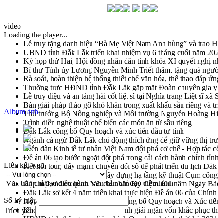
video
Loading the player...
Lễ truy tặng danh hiệu “Bà Mẹ Việt Nam Anh hùng” và trao 
UBND tỉnh Đắk Lắk triển khai nhiệm vụ 6 tháng cuối năm 20
Kỳ họp thứ Hai, Hội đồng nhân dân tỉnh khóa XI quyết nghị n
Bí thư Tỉnh ủy Lương Nguyễn Minh Triết thăm, tặng quà ngườ
Rà soát, hoàn thiện hệ thống thiết chế văn hóa, thể thao đáp ứn
Thường trực HĐND tỉnh Đắk Lắk gặp mặt Đoàn chuyên gia y 
Lễ truy điệu và an táng hài cốt liệt sĩ tại Nghĩa trang Liệt sĩ x
Bàn giải pháp tháo gỡ khó khăn trong xuất khẩu sầu riêng và 
Album ảnh
Thứ trưởng Bộ Nông nghiệp và Môi trường Nguyễn Hoàng Hiệp 
Trình diễn nghệ thuật chế biến các món ăn từ sầu riêng
Đắk Lắk công bố Quy hoạch và xúc tiến đầu tư tỉnh
Ngành cá ngừ Đắk Lắk chủ động thích ứng để giữ vững thị tr
Diễn đàn Kinh tế tư nhân Việt Nam đột phá cơ chế - Hợp tác c
Đề án 06 tạo bước ngoặt đột phá trong cải cách hành chính tỉ
Liên kết web
Kết nối tour, đẩy mạnh chuyển đổi số để phát triển du lịch Đắ
Khởi động Dự án Đầu tư xây dựng hạ tầng kỹ thuật Cụm công
Văn bản chỉ đạo điều hành
Văn bản chỉ đạo điều hành
Gặp mặt các cơ quan báo chí nhân Kỷ niệm 101 năm Ngày Bá
Đắk Lắk sơ kết 4 năm triển khai thực hiện Đề án 06 của Chính
Số ký hiệu
Họp báo thông tin về Hội nghị Công bố Quy hoạch và Xúc tiế
Khơi thông điểm nghẽn, đẩy nhanh giải ngân vốn khắc phục thi
Trích yếu