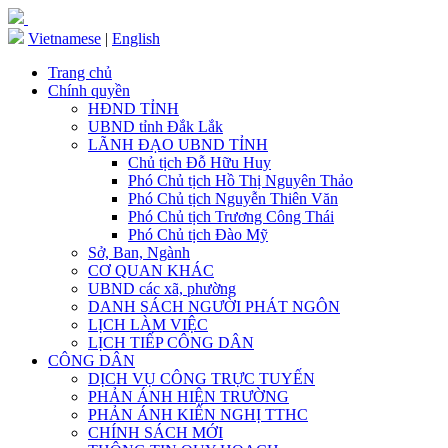
Vietnamese
|
English
Trang chủ
Chính quyền
HĐND TỈNH
UBND tỉnh Đắk Lắk
LÃNH ĐẠO UBND TỈNH
Chủ tịch Đỗ Hữu Huy
Phó Chủ tịch Hồ Thị Nguyên Thảo
Phó Chủ tịch Nguyễn Thiên Văn
Phó Chủ tịch Trương Công Thái
Phó Chủ tịch Đào Mỹ
Sở, Ban, Ngành
CƠ QUAN KHÁC
UBND các xã, phường
DANH SÁCH NGƯỜI PHÁT NGÔN
LỊCH LÀM VIỆC
LỊCH TIẾP CÔNG DÂN
CÔNG DÂN
DỊCH VỤ CÔNG TRỰC TUYẾN
PHẢN ÁNH HIỆN TRƯỜNG
PHẢN ÁNH KIẾN NGHỊ TTHC
CHÍNH SÁCH MỚI