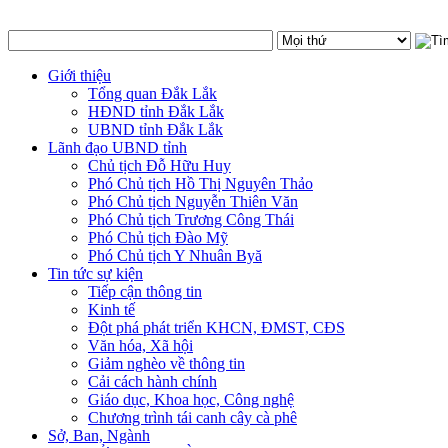
Giới thiệu
Tổng quan Đắk Lắk
HĐND tỉnh Đắk Lắk
UBND tỉnh Đắk Lắk
Lãnh đạo UBND tỉnh
Chủ tịch Đỗ Hữu Huy
Phó Chủ tịch Hồ Thị Nguyên Thảo
Phó Chủ tịch Nguyễn Thiên Văn
Phó Chủ tịch Trương Công Thái
Phó Chủ tịch Đào Mỹ
Phó Chủ tịch Y Nhuân Byă
Tin tức sự kiện
Tiếp cận thông tin
Kinh tế
Đột phá phát triển KHCN, ĐMST, CĐS
Văn hóa, Xã hội
Giảm nghèo về thông tin
Cải cách hành chính
Giáo dục, Khoa học, Công nghệ
Chương trình tái canh cây cà phê
Sở, Ban, Ngành