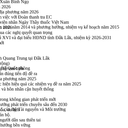
u Xuân Bính Ngọ
m 2026
 địa phương năm 2026
m việc với Đoàn thanh tra EC
viện nhân Ngày Thầy thuốc Việt Nam
- an ninh năm 2014 và phương hướng, nhiệm vụ kế hoạch năm 2015
ăm 2026
a các nghị quyết quan trọng
hoá XVI và đại biểu HĐND tỉnh Đắk Lắk, nhiệm kỳ 2026-2031
mới
h Quang Trung tại Đắk Lắk
rộng)
a Bộ Quốc phòng
g bộ ven biển
n đúng tiến độ đề ra
địa phương năm 2025
hực hiện hiệu quả các nhiệm vụ đề ra năm 2025
n và hôn nhân cận huyết thống
rong không gian phát triển mới
 hướng phát triển chuyên sâu đến 2030
 của Bộ Tài nguyên và Môi trường
óa, du lịch
án bộ.
gười dân sau thiên tai
eo hướng bền vững