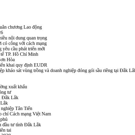
Huân chương Lao động
26
hiều nội dung quan trọng
i có công với cách mạng
g yêu cầu phát triển mới
tế TP. Hồ Chí Minh
ã Sơn Hòa
triển khai quy định EUDR
khảo sát vùng trồng và doanh nghiệp đóng gói sầu riêng tại Đắk Lắ
ường xuất khẩu
ông tư
nh Đắk Lắk
k Lắk
 nghiệp Tân Tiến
o chí Cách mạng Việt Nam
 phủ
n đầu tư tỉnh Đắk Lắk
ên tai