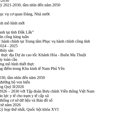
1-2030
 kỳ 2021-2030, tầm nhìn đến năm 2050
phục vụ cơ quan Đảng, Nhà nước
ính mô hình mới
anh tại tỉnh Đắk Lắk”
sản công hàng tuần
 hành chính tại Trung tâm Phục vụ hành chính công tỉnh
2024 - 2025
 thủy sản
 thực địa Dự án cao tốc Khánh Hòa - Buôn Ma Thuột
ảy toàn cầu
ng mô hình thiết thực
rọng điểm trong Khu kinh tế Nam Phú Yên
2030, tầm nhìn đến năm 2050
 đường bộ ven biển
ong Quý II/2026
n 2026 – 2030 với Tập đoàn Bưu chính Viễn thông Việt Nam
n lực y tế cho trạm y tế cấp xã
thống cơ sở dữ liệu và Bản đồ số
n tử năm 2026
 Kỳ họp thứ nhất, Quốc hội khóa XVI