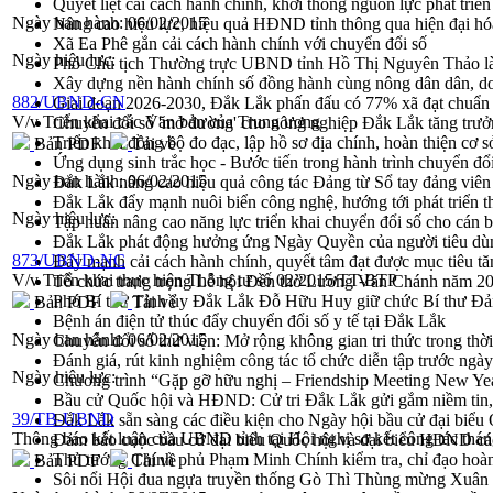
Quyết liệt cải cách hành chính, khơi thông nguồn lực phát triển
Ngày ban hành:
06/02/2015
Nâng cao hiệu lực, hiệu quả HĐND tỉnh thông qua hiện đại hó
Xã Ea Phê gắn cải cách hành chính với chuyển đổi số
Ngày hiệu lực:
Phó Chủ tịch Thường trực UBND tỉnh Hồ Thị Nguyên Thảo làm
Xây dựng nền hành chính số đồng hành cùng nông dân dân, d
882/UBND-CN
Giai đoạn 2026-2030, Đắk Lắk phấn đấu có 77% xã đạt chuẩn
V/v Triển khai các Văn bản của Trung ương
Chuyển đổi số 'mở đường' cho nông nghiệp Đắk Lắk tăng trưở
Triển khai đồng bộ đo đạc, lập hồ sơ địa chính, hoàn thiện cơ sở
Bản PDF
Tải về
Ứng dụng sinh trắc học - Bước tiến trong hành trình chuyển đổ
Ngày ban hành:
06/02/2015
Đắk Lắk nâng cao hiệu quả công tác Đảng từ Sổ tay đảng viên 
Đắk Lắk đẩy mạnh nuôi biển công nghệ, hướng tới phát triển 
Ngày hiệu lực:
Tập huấn nâng cao năng lực triển khai chuyển đổi số cho cán 
Đắk Lắk phát động hưởng ứng Ngày Quyền của người tiêu dù
873/UBND-NC
Đẩy mạnh cải cách hành chính, quyết tâm đạt được mục tiêu tă
V/v Triển khai thực hiện Thông tư số 02/2015/TT-BTP
Tổ chức trang trọng Lễ hội Đền thờ Lương Văn Chánh năm 2
Phó Bí thư Tỉnh ủy Đắk Lắk Đỗ Hữu Huy giữ chức Bí thư Đả
Bản PDF
Tải về
Bệnh án điện tử thúc đẩy chuyển đổi số y tế tại Đắk Lắk
Ngày ban hành:
06/02/2015
Chuyển đổi số thư viện: Mở rộng không gian tri thức trong thời
Đánh giá, rút kinh nghiệm công tác tổ chức diễn tập trước ngà
Ngày hiệu lực:
Chương trình “Gặp gỡ hữu nghị – Friendship Meeting New Ye
Bầu cử Quốc hội và HĐND: Cử tri Đắk Lắk gửi gắm niềm tin, 
39/TB-UBND
Đắk Lắk sẵn sàng các điều kiện cho Ngày hội bầu cử đại bi
Thông báo kết luận của UBND tỉnh tại Hội nghị sơ kết công tác thán
Đảm bảo cuộc bầu cử đại biểu Quốc hội và đại biểu HĐND các 
Thủ tướng Chính phủ Phạm Minh Chính kiểm tra, chỉ đạo hoàn 
Bản PDF
Tải về
Sôi nổi Hội đua ngựa truyền thống Gò Thì Thùng mừng Xuân