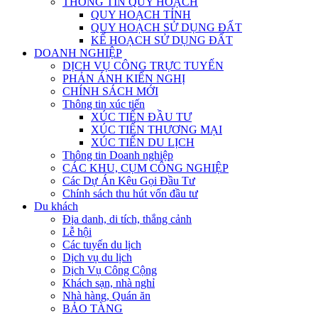
THÔNG TIN QUY HOẠCH
QUY HOẠCH TỈNH
QUY HOẠCH SỬ DỤNG ĐẤT
KẾ HOẠCH SỬ DỤNG ĐẤT
DOANH NGHIỆP
DỊCH VỤ CÔNG TRỰC TUYẾN
PHẢN ÁNH KIẾN NGHỊ
CHÍNH SÁCH MỚI
Thông tin xúc tiến
XÚC TIẾN ĐẦU TƯ
XÚC TIẾN THƯƠNG MẠI
XÚC TIẾN DU LỊCH
Thông tin Doanh nghiệp
CÁC KHU, CỤM CÔNG NGHIỆP
Các Dự Án Kêu Gọi Đầu Tư
Chính sách thu hút vốn đầu tư
Du khách
Địa danh, di tích, thắng cảnh
Lễ hội
Các tuyến du lịch
Dịch vụ du lịch
Dịch Vụ Công Cộng
Khách sạn, nhà nghỉ
Nhà hàng, Quán ăn
BẢO TÀNG