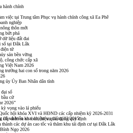
a hành chính
 việc tại Trung tâm Phục vụ hành chính công xã Ea Phê
oanh nghiệp
 nông thôn mới
ng bứt phá
 dữ liệu đất đai
i số tại Đắk Lắk
điện tử
thủy sản bền vững
bộ, công chức cấp xã
ng Việt Nam 2026
ng trưởng hai con số trong năm 2026
026
ng ủy Ủy Ban Nhân dân tỉnh
 đại số
y bầu cử
ar 2026”
kỳ vọng vào lá phiếu
ểu Quốc hội khóa XVI và HĐND các cấp nhiệm kỳ 2026-2031
g 01 và triển khai nhiệm vụ tháng 02/2015
cấp diễn ra an toàn, hiệu quả, đúng quy định
thành các dự án cao tốc và thăm khu tái định cư tại Đắk Lắk
 Bính Ngọ 2026