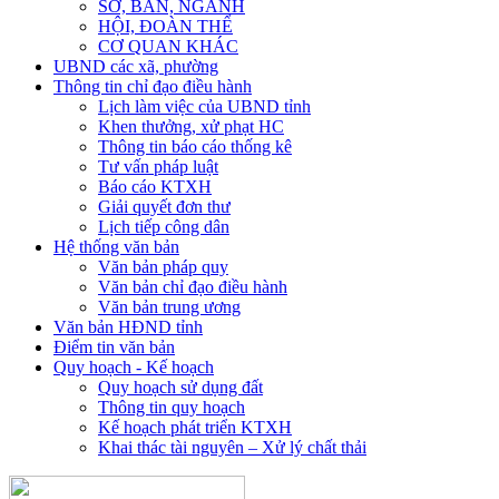
SỞ, BAN, NGÀNH
HỘI, ĐOÀN THỂ
CƠ QUAN KHÁC
UBND các xã, phường
Thông tin chỉ đạo điều hành
Lịch làm việc của UBND tỉnh
Khen thưởng, xử phạt HC
Thông tin báo cáo thống kê
Tư vấn pháp luật
Báo cáo KTXH
Giải quyết đơn thư
Lịch tiếp công dân
Hệ thống văn bản
Văn bản pháp quy
Văn bản chỉ đạo điều hành
Văn bản trung ương
Văn bản HĐND tỉnh
Điểm tin văn bản
Quy hoạch - Kế hoạch
Quy hoạch sử dụng đất
Thông tin quy hoạch
Kế hoạch phát triển KTXH
Khai thác tài nguyên – Xử lý chất thải