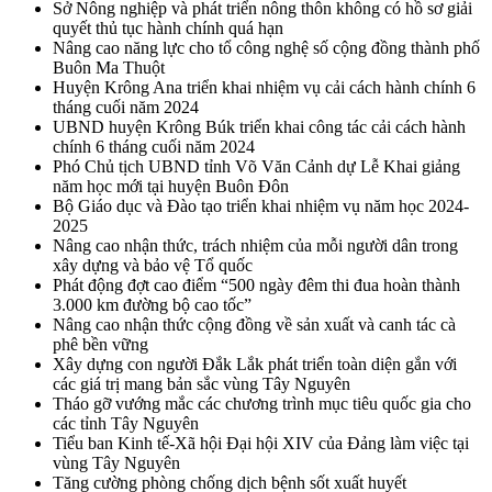
Sở Nông nghiệp và phát triển nông thôn không có hồ sơ giải
quyết thủ tục hành chính quá hạn
Nâng cao năng lực cho tổ công nghệ số cộng đồng thành phố
Buôn Ma Thuột
Huyện Krông Ana triển khai nhiệm vụ cải cách hành chính 6
tháng cuối năm 2024
UBND huyện Krông Búk triển khai công tác cải cách hành
chính 6 tháng cuối năm 2024
Phó Chủ tịch UBND tỉnh Võ Văn Cảnh dự Lễ Khai giảng
năm học mới tại huyện Buôn Đôn
Bộ Giáo dục và Đào tạo triển khai nhiệm vụ năm học 2024-
2025
Nâng cao nhận thức, trách nhiệm của mỗi người dân trong
xây dựng và bảo vệ Tổ quốc
Phát động đợt cao điểm “500 ngày đêm thi đua hoàn thành
3.000 km đường bộ cao tốc”
Nâng cao nhận thức cộng đồng về sản xuất và canh tác cà
phê bền vững
Xây dựng con người Đắk Lắk phát triển toàn diện gắn với
các giá trị mang bản sắc vùng Tây Nguyên
Tháo gỡ vướng mắc các chương trình mục tiêu quốc gia cho
các tỉnh Tây Nguyên
Tiểu ban Kinh tế-Xã hội Đại hội XIV của Đảng làm việc tại
vùng Tây Nguyên
Tăng cường phòng chống dịch bệnh sốt xuất huyết