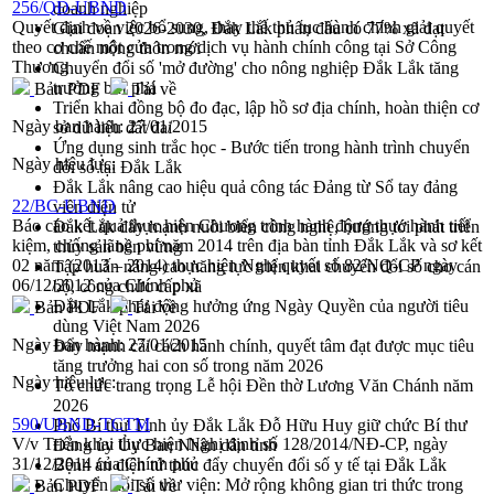
256/QĐ-UBND
doanh nghiệp
Quyết định về việc bổ sung, thay thế thủ tục hành chính giải quyết
Giai đoạn 2026-2030, Đắk Lắk phấn đấu có 77% xã đạt
theo cơ chế một cửa trong dịch vụ hành chính công tại Sở Công
chuẩn nông thôn mới
Thương
Chuyển đổi số 'mở đường' cho nông nghiệp Đắk Lắk tăng
trưởng bứt phá
Bản PDF
Tải về
Triển khai đồng bộ đo đạc, lập hồ sơ địa chính, hoàn thiện cơ
Ngày ban hành:
27/01/2015
sở dữ liệu đất đai
Ứng dụng sinh trắc học - Bước tiến trong hành trình chuyển
Ngày hiệu lực:
đổi số tại Đắk Lắk
Đắk Lắk nâng cao hiệu quả công tác Đảng từ Sổ tay đảng
22/BC-UBND
viên điện tử
Báo cáo kết quả thực hiện Chương trình hành động thực hành tiết
Đắk Lắk đẩy mạnh nuôi biển công nghệ, hướng tới phát triển
kiệm, chống lãng phí năm 2014 trên địa bàn tỉnh Đắk Lắk và sơ kết
thủy sản bền vững
02 năm (2013 – 2014) thực hiện Nghị quyết số 82/NQ-CP ngày
Tập huấn nâng cao năng lực triển khai chuyển đổi số cho cán
06/12/2012 của Chính phủ
bộ, công chức cấp xã
Đắk Lắk phát động hưởng ứng Ngày Quyền của người tiêu
Bản PDF
Tải về
dùng Việt Nam 2026
Ngày ban hành:
27/01/2015
Đẩy mạnh cải cách hành chính, quyết tâm đạt được mục tiêu
tăng trưởng hai con số trong năm 2026
Ngày hiệu lực:
Tổ chức trang trọng Lễ hội Đền thờ Lương Văn Chánh năm
2026
590/UBND-TCTM
Phó Bí thư Tỉnh ủy Đắk Lắk Đỗ Hữu Huy giữ chức Bí thư
V/v Triển khai thực hiện Nghị định số 128/2014/NĐ-CP, ngày
Đảng ủy Ủy Ban Nhân dân tỉnh
31/12/2014 của Chính phủ
Bệnh án điện tử thúc đẩy chuyển đổi số y tế tại Đắk Lắk
Chuyển đổi số thư viện: Mở rộng không gian tri thức trong
Bản PDF
Tải về