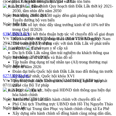
các ngày Lễ, hội lớn trong năm 2014 - 2015
Hòn Yến phát triển du lịch gắn với bảo tồn biển
Lấy ý kiến điều chỉnh Quy hoạch tỉnh Đắk Lắk thời kỳ 2021-
Bản PDF
Tải về
2030, tầm nhìn đến năm 2050
Ngày ban hành:
28/01/2015
Phát động chiến dịch 30 ngày đêm giải phóng mặt bằng
Tuyến đường bộ ven biển
Ngày hiệu lực:
Đắk Lắk nỗ lực thúc đẩy tăng trưởng kinh tế từ 10% trở lên
trong Quý II/2026
638/UBND-CN
Đắk Lắk ký kết thỏa thuận hợp tác về chuyển đổi số giai đoạn
V/v Triển khai thực hiện Thông tư 21/2014/TT-BXD ngày
2026 – 2030 với Tập đoàn Bưu chính Viễn thông Việt Nam
29/12/2014 của Bộ Xây dựng
Thứ trưởng Bộ Y tế làm việc với tỉnh Đắk Lắk về phát triển
nhân lực y tế cho trạm y tế cấp xã
Bản PDF
Tải về
Du lịch Đắk Lắk nâng tầm trải nghiệm du khách thông qua
Ngày ban hành:
27/01/2015
Hệ thống cơ sở dữ liệu và Bản đồ số
Tập huấn ứng dụng trí tuệ nhân tạo (AI) trong thương mại
Ngày hiệu lực:
điện tử năm 2026
Đoàn đại biểu Quốc hội tỉnh Đắk Lắk trao đổi thông tin trước
627/UBND-NC
Kỳ họp thứ nhất, Quốc hội khóa XVI
V/v Triển khai thực hiện Thông tư số 24/2014/TT-BTP ngày
Quyết liệt cải cách hành chính, khơi thông nguồn lực phát
07/11/2014 của Bộ Tư pháp
triển
Nâng cao hiệu lực, hiệu quả HĐND tỉnh thông qua hiện đại
Bản PDF
Tải về
hóa hành chính
Ngày ban hành:
27/01/2015
Xã Ea Phê gắn cải cách hành chính với chuyển đổi số
Phó Chủ tịch Thường trực UBND tỉnh Hồ Thị Nguyên Thảo
Ngày hiệu lực:
làm việc tại Trung tâm Phục vụ hành chính công xã Ea Phê
Xây dựng nền hành chính số đồng hành cùng nông dân dân,