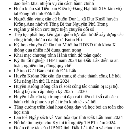
đạo triển khai nhiệm vụ cải cách hành chính
Đoàn khảo sát Tiểu ban Điều lệ Đảng Đại hội XIV làm việc
tại Đảng bộ tỉnh Đắk Lắk
Người dân vùng căn cứ buôn Dur 1, xã Dur Kmăl huyện
Krông Ana nhớ về Tổng Bí thư Nguyễn Phú Trọng
Ngành y tế tích cực thực hiện chuyển đổi số
Tiếp tục phát huy kêu gọi nguồn lực đầu tư để xây dựng các
công trình, dự án của thị xã Buôn Hồ
Kỳ họp chuyên đề lần thứ Mười ba HĐND tỉnh khóa X
thông qua nhiều nội dung quan trọng
Khai mạc chương trình Hành trình đỏ toàn quốc
Kỳ thi tốt nghiệp THPT năm 2024 tại Đắk Lắk diễn ra an
toàn, nghiêm túc, đúng quy chế
Lễ trao Giải Báo chí tỉnh Đắk Lắk
Huyện Krông Pắc cần tập trung tổ chức thành công Lễ hội
Sầu riêng lần thứ II, năm 2024
Huyện Krông Bông cần rà soát công tác chuẩn bị Đại hội
Đảng bộ các cấp nhiệm kỳ 2025 – 2030
Huyện Lắk cần tập trung chỉ đạo cải thiện chỉ số cải cách
hành chính phục vụ phát triển kinh tế - xã hội
Tăng cường triển khai hoạt động dạy và học bơi an toàn cho
học sinh
Lan toả Ngày sách và Văn hóa đọc tỉnh Đắk Lắk năm 2024
Nỗ lực ôn luyện cho Kỳ thi tốt nghiệp THPT năm 2024
Đoàn công tác của UBND tỉnh Đắk Lắk thăm và chúc thọ