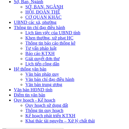
Sở, Ban, Ngành
SỞ, BAN, NGÀNH
HỘI, ĐOÀN THỂ
CƠ QUAN KHÁC
UBND các xã, phường
Thông tin chỉ đạo điều hành
Lịch làm việc của UBND tỉnh
Khen thưởng, xử phạt HC
Thông tin báo cáo thống kê
Tư vấn pháp luật
Báo cáo KTXH
Giải quyết đơn thư
Lịch tiếp công dân
Hệ thống văn bản
Văn bản pháp quy
Văn bản chỉ đạo điều hành
Văn bản trung ương
Văn bản HĐND tỉnh
Điểm tin văn bản
Quy hoạch - Kế hoạch
Quy hoạch sử dụng đất
Thông tin quy hoạch
Kế hoạch phát triển KTXH
Khai thác tài nguyên – Xử lý chất thải