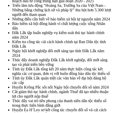
hoạch đầu tư công trung hạn giai đoạn 2020 - 2025
Triển lãm lưu động “Hoàng Sa, Trường Sa của Việt Nam -
Những bằng chứng lịch sử và pháp lý” thu hút hơn 5.300 lượt
người đến tham quan
Những điều cần biết về bảo hiểm xã hội tự nguyện năm 2024
Bảo hiểm xã hội đồng hành vì chất lượng cuộc sống Nhân
dân
Đắk Lắk tập huấn nghiệp vụ kiểm soát thủ tục hành chính
năm 2024
Kiểm tra công tác cải cách hành chính tại Ban Dân tộc tỉnh
Đắk Lắk
Ngày hội khởi nghiệp đổi mới sáng tạo tỉnh Đắk Lắk năm
2024
Thúc đẩy doanh nghiệp Đắk Lắk khởi nghiệp, đổi mới sáng
tạo và phát triển bền vững
Tỉnh ủy Đắk Lắk tổng kết 20 năm thực hiện công tác kết
nghĩa các cơ quan, đơn vị với buôn đồng bào dân tộc thiểu số
Tỉnh ủy Đắk Lắk quán triệt các văn bản về đại hội đảng bộ
các cấp
Huyện Krông Pắc sôi nổi Ngày hội chuyển đổi số năm 2024
Cắt giảm thủ tục hành chính, ngành Thuế đã tạo nhiều thuận
lợi cho người nộp thuế
Thúc đẩy vai trò tiên phong của thanh niên dân tộc thiểu số
trong thực hiện bình đẳng giới
Huyện Ea H’Leo sơ kết công tác chuyển đổi số và cải cách