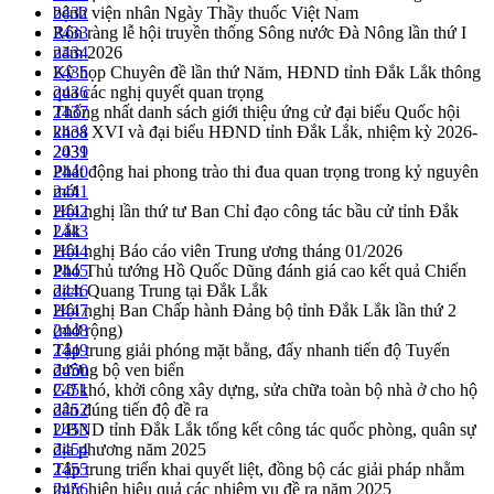
bệnh viện nhân Ngày Thầy thuốc Việt Nam
2432
Rộn ràng lễ hội truyền thống Sông nước Đà Nông lần thứ I
2433
năm 2026
2434
Kỳ họp Chuyên đề lần thứ Năm, HĐND tỉnh Đắk Lắk thông
2435
qua các nghị quyết quan trọng
2436
Thống nhất danh sách giới thiệu ứng cử đại biểu Quốc hội
2437
khoá XVI và đại biểu HĐND tỉnh Đắk Lắk, nhiệm kỳ 2026-
2438
2031
2439
Phát động hai phong trào thi đua quan trọng trong kỷ nguyên
2440
mới
2441
Hội nghị lần thứ tư Ban Chỉ đạo công tác bầu cử tỉnh Đắk
2442
Lắk
2443
Hội nghị Báo cáo viên Trung ương tháng 01/2026
2444
Phó Thủ tướng Hồ Quốc Dũng đánh giá cao kết quả Chiến
2445
dịch Quang Trung tại Đắk Lắk
2446
Hội nghị Ban Chấp hành Đảng bộ tỉnh Đắk Lắk lần thứ 2
2447
(mở rộng)
2448
Tập trung giải phóng mặt bằng, đẩy nhanh tiến độ Tuyến
2449
đường bộ ven biển
2450
Gỡ khó, khởi công xây dựng, sửa chữa toàn bộ nhà ở cho hộ
2451
dân đúng tiến độ đề ra
2452
UBND tỉnh Đắk Lắk tổng kết công tác quốc phòng, quân sự
2453
địa phương năm 2025
2454
Tập trung triển khai quyết liệt, đồng bộ các giải pháp nhằm
2455
thực hiện hiệu quả các nhiệm vụ đề ra năm 2025
2456