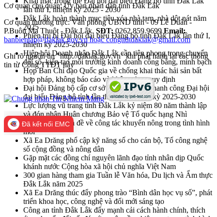
Khai mạc trọng thể Đại hội đại biểu Đảng bộ tỉnh Đắk Lắk
Cơ quan chủ quản: Ủy ban nhân dân tỉnh Đắk Lắk
lần thứ I, nhiệm kỳ 2025 - 2030
Đắk Lắk hoàn thành mục tiêu xóa nhà tạm, nhà dột nát năm
Cơ quan thường trực: Văn phòng UBND tỉnh - 09 Lê Duẩn -
2025
P.Buôn Ma Thuột - Đắk Lắk.
SĐT:
0262.859.9699
Email:
Phiên trù bị Đại hội đại biểu Đảng bộ tỉnh Đắk Lắk lần thứ I,
banbientap@daklak.gov.vn hoặc congttdtdaklak@gmail.com
nhiệm kỳ 2025-2030
Hiệp hội Doanh nhân Đắk Lắk cần tiên phong trong chuyển
Ghi rõ nguồn tin "http://daklak.gov.vn" khi phát hành lại các thông
đổi số, kiến tạo môi trường kinh doanh công bằng, minh bạch
tin từ Cổng TTĐT này
Họp Ban Chỉ đạo Quốc gia về chống khai thác hải sản bất
hợp pháp, không báo cáo và không theo quy định
Đại hội Đảng bộ cấp cơ sở góp phần vào thanh công Đại hội
đại biểu Đảng bộ tỉnh lần thứ nhất, nhiệm kỳ 2025-2030
Lực lượng vũ trang tỉnh Đắk Lắk kỷ niệm 80 năm thành lập
và đón nhận Huân chương Bảo vệ Tổ quốc hạng Nhì
Hội nghị chuyên đề về công tác khuyến nông trong tình hình
Đã kết nối EMC
mới
Xã Ea Drăng phổ cập kỹ năng số cho cán bộ, Tổ công nghệ
số cộng đồng và nông dân
Gặp mặt các đồng chí nguyên lãnh đạo tỉnh nhân dịp Quốc
khánh nước Cộng hòa xã hội chủ nghĩa Việt Nam
300 gian hàng tham gia Tuần lễ Văn hóa, Du lịch và Ẩm thực
Đắk Lắk năm 2025
Xã Ea Drăng thúc đẩy phong trào “Bình dân học vụ số”, phát
triển khoa học, công nghệ và đổi mới sáng tạo
Công an tỉnh Đắk Lắk đẩy mạnh cải cách hành chính, thích