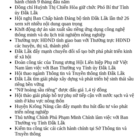
hành chính 9 tháng đầu năm
Đồng chí Huỳnh Thị Chiến Hòa giữ chức Phó Bí thư Tỉnh
ủy Đắk Lắk
Hội nghị Ban Chấp hành Đảng bộ tỉnh Đắk Lắk lần thứ 26
xem xét nhiều nội dung quan trọng
Khởi động dự án sản xuất sầu riêng ứng dụng công nghệ
thông minh và du lịch trải nghiệm nông nghiệp
Thường trực HĐND tỉnh giao ban với Thường trực HĐND
các huyện, thị xã, thành phố
Đắk Lắk đẩy mạnh chuyển đổi số tạo bứt phá phát triển kinh
tế xã hội
Đoàn công tác của Trung ương Hội Liên hiệp Phụ nữ Việt
Nam làm việc với Ban Thường vụ Tỉnh ủy Đắk Lắk
Hội thao ngành Thông tin và Truyền thông tỉnh Đắk Lắk
Đắk Lắk tìm giải pháp xây dựng và phát triển hệ sinh thái sầu
riêng bền vững
“Nữ hoàng sầu riêng” được đấu giá 1,4 tỷ đồng
Hội thảo giải pháp hỗ trợ phụ nữ tiếp cận với nước sạch và vệ
sinh ở khu vực nông thôn
Huyện Krông Năng cần đẩy mạnh thu hút đầu tư vào phát
triển nông nghiệp
Thủ tướng Chính Phủ Phạm Minh Chính làm việc với Ban
Thường vụ Tỉnh Đắk Lắk
Kiểm tra công tác cải cách hành chính tại Sở Thông tin và
Truyền thông