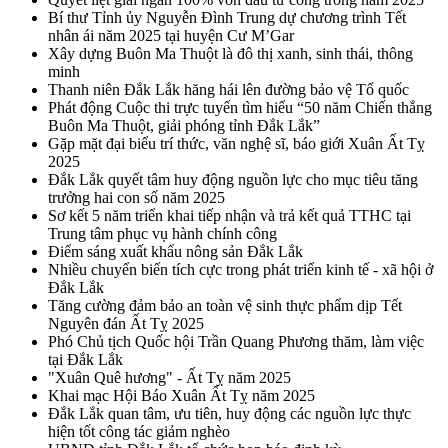
Bí thư Tỉnh ủy Nguyễn Đình Trung dự chương trình Tết
nhân ái năm 2025 tại huyện Cư M’Gar
Xây dựng Buôn Ma Thuột là đô thị xanh, sinh thái, thông
minh
Thanh niên Đắk Lắk hăng hái lên đường bảo vệ Tổ quốc
Phát động Cuộc thi trực tuyến tìm hiểu “50 năm Chiến thắng
Buôn Ma Thuột, giải phóng tỉnh Đắk Lắk”
Gặp mặt đại biểu trí thức, văn nghệ sĩ, báo giới Xuân Ất Tỵ
2025
Đắk Lắk quyết tâm huy động nguồn lực cho mục tiêu tăng
trưởng hai con số năm 2025
Sơ kết 5 năm triển khai tiếp nhận và trả kết quả TTHC tại
Trung tâm phục vụ hành chính công
Điểm sáng xuất khẩu nông sản Đắk Lắk
Nhiều chuyển biến tích cực trong phát triển kinh tế - xã hội ở
Đắk Lắk
Tăng cường đảm bảo an toàn vệ sinh thực phẩm dịp Tết
Nguyên đán Ất Tỵ 2025
Phó Chủ tịch Quốc hội Trần Quang Phương thăm, làm việc
tại Đắk Lắk
"Xuân Quê hương" - Ất Tỵ năm 2025
Khai mạc Hội Báo Xuân Ất Tỵ năm 2025
Đắk Lắk quan tâm, ưu tiên, huy động các nguồn lực thực
hiện tốt công tác giảm nghèo