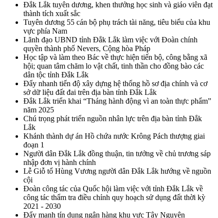
Đắk Lắk tuyên dương, khen thưởng học sinh và giáo viên đạt
thành tích xuất sắc
Tuyên dương 55 cán bộ phụ trách tài năng, tiêu biểu của khu
vực phía Nam
Lãnh đạo UBND tỉnh Đắk Lắk làm việc với Đoàn chính
quyền thành phố Nevers, Cộng hòa Pháp
Học tập và làm theo Bác về thực hiện tiến bộ, công bằng xã
hội; quan tâm chăm lo vật chất, tinh thần cho đồng bào các
dân tộc tỉnh Đắk Lắk
Đẩy nhanh tiến độ xây dựng hệ thống hồ sơ địa chính và cơ
sở dữ liệu đất đai trên địa bàn tỉnh Đắk Lắk
Đắk Lắk triển khai “Tháng hành động vì an toàn thực phẩm”
năm 2025
Chú trọng phát triển nguồn nhân lực trên địa bàn tỉnh Đắk
Lắk
Khánh thành dự án Hồ chứa nước Krông Pách thượng giai
đoạn 1
Người dân Đắk Lắk đồng thuận, tin tưởng về chủ trương sáp
nhập đơn vị hành chính
Lễ Giỗ tổ Hùng Vương người dân Đắk Lắk hướng về nguồn
cội
Đoàn công tác của Quốc hội làm việc với tỉnh Đắk Lắk về
công tác thẩm tra điều chỉnh quy hoạch sử dụng đất thời kỳ
2021 - 2030
Đẩy mạnh tín dụng ngân hàng khu vực Tây Nguyên