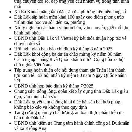
ứng chuyển đổi số, đáp ứng yêu cầu nhiệm vụ trong tình hình
mới
Xã Ea Knuếc nâng tầm đặc sản địa phương trên nền tảng số
Đắk Lắk tập huấn triển khai 100 ngày cao điểm phong trào
"Bình dân học vụ số" đến xã, phường
Xử lý nghiêm các hành vi buôn bán, vận chuyển, giết mổ lợn
bệnh trái phép
UBND tỉnh Đắk Lắk và Viettel ký kết thỏa thuận hợp tác về
chuyển đổi số
Hội nghị giao ban báo chí định kỳ tháng 8 năm 2025
Đắk Lắk khởi động ba dự án chào mừng kỷ niệm 80 năm
Cách mạng Tháng 8 và Quốc khánh nước Cộng hòa xã hội
chủ nghĩa Việt Nam
Tập trung hoàn thiện các nội dung tham gia Triển lãm thành
tựu kinh tế - xã hội nhân kỷ niệm 80 năm Ngày Quốc khánh
2/9
UBND tỉnh họp báo định kỳ tháng 7/2025
Chung sức, đồng lòng, đoàn kết xây dựng tỉnh Đắk Lắk giàu
đẹp, văn minh, bản sắc
Đắk Lắk quyết tâm chống khai thác hải sản bất hợp pháp,
không báo cáo và không theo quy định
Tăng cường quản lý chất lượng, an toàn thực phẩm trên địa
bàn tỉnh Đắk Lắk
UBND tỉnh kiểm tra Trung tâm hành chính công xã Durkmăn
và xã Krông Ana