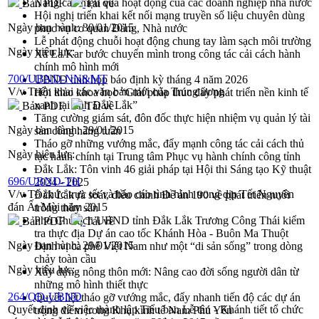
Nâng cao hiệu quả hoạt động của các doanh nghiệp nhà nước
Bản PDF
Tải về
Hội nghị triển khai kết nối mạng truyền số liệu chuyên dùng
Ngày ban hành:
30/01/2015
phục vụ cơ quan Đảng, Nhà nước
Lễ phát động chuỗi hoạt động chung tay làm sạch môi trường
Ngày hiệu lực:
Xã Ea Kar bước chuyển mình trong công tác cải cách hành
chính mô hình mới
700/UBND-NN&MT
UBND tỉnh họp báo định kỳ tháng 4 năm 2026
V/v Triển khai các văn bản mới của Trung ương
Hội thảo khoa học “Giải pháp thúc đẩy phát triển nền kinh tế
xanh tại tỉnh Đắk Lắk”
Bản PDF
Tải về
Tăng cường giám sát, đôn đốc thực hiện nhiệm vụ quản lý tài
Ngày ban hành:
29/01/2015
sản công hàng tuần
Tháo gỡ những vướng mắc, đẩy mạnh công tác cải cách thủ
Ngày hiệu lực:
tục hành chính tại Trung tâm Phục vụ hành chính công tỉnh
Đắk Lắk: Tôn vinh 46 giải pháp tại Hội thi Sáng tạo Kỹ thuật
696/UBND-TH
2024 - 2025
V/v Tổ chức trực tết và báo cáo tình hình trong dịp Tết Nguyên
Đắk Lắk rà soát, điều chỉnh Đề án 190 về phát triển nuôi
đán Ất Mùi năm 2015
trồng thủy sản
Phó Chủ tịch UBND tỉnh Đắk Lắk Trương Công Thái kiểm
Bản PDF
Tải về
tra thực địa Dự án cao tốc Khánh Hòa - Buôn Ma Thuột
Ngày ban hành:
29/01/2015
Định vị cà phê Việt Nam như một “di sản sống” trong dòng
chảy toàn cầu
Ngày hiệu lực:
Xây dựng nông thôn mới: Nâng cao đời sống người dân từ
những mô hình thiết thực
264/QĐ-UBND
Quyết liệt tháo gỡ vướng mắc, đẩy nhanh tiến độ các dự án
Quyết định về việc thành lập Tiểu ban Lễ tân - Khánh tiết tổ chức
trọng điểm trong Khu kinh tế Nam Phú Yên