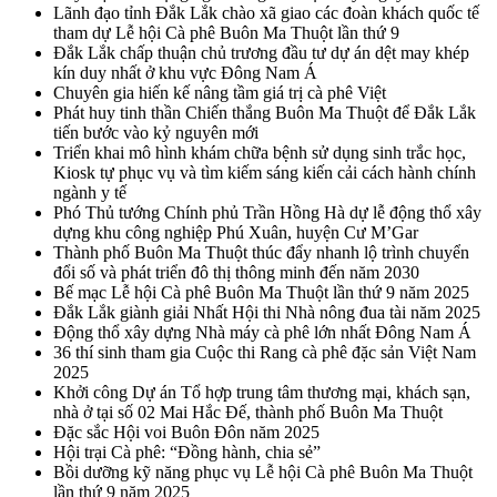
Lãnh đạo tỉnh Đắk Lắk chào xã giao các đoàn khách quốc tế
tham dự Lễ hội Cà phê Buôn Ma Thuột lần thứ 9
Đắk Lắk chấp thuận chủ trương đầu tư dự án dệt may khép
kín duy nhất ở khu vực Đông Nam Á
Chuyên gia hiến kế nâng tầm giá trị cà phê Việt
Phát huy tinh thần Chiến thắng Buôn Ma Thuột để Đắk Lắk
tiến bước vào kỷ nguyên mới
Triển khai mô hình khám chữa bệnh sử dụng sinh trắc học,
Kiosk tự phục vụ và tìm kiếm sáng kiến cải cách hành chính
ngành y tế
Phó Thủ tướng Chính phủ Trần Hồng Hà dự lễ động thổ xây
dựng khu công nghiệp Phú Xuân, huyện Cư M’Gar
Thành phố Buôn Ma Thuột thúc đẩy nhanh lộ trình chuyển
đổi số và phát triển đô thị thông minh đến năm 2030
Bế mạc Lễ hội Cà phê Buôn Ma Thuột lần thứ 9 năm 2025
Đắk Lắk giành giải Nhất Hội thi Nhà nông đua tài năm 2025
Động thổ xây dựng Nhà máy cà phê lớn nhất Đông Nam Á
36 thí sinh tham gia Cuộc thi Rang cà phê đặc sản Việt Nam
2025
Khởi công Dự án Tổ hợp trung tâm thương mại, khách sạn,
nhà ở tại số 02 Mai Hắc Đế, thành phố Buôn Ma Thuột
Đặc sắc Hội voi Buôn Đôn năm 2025
Hội trại Cà phê: “Đồng hành, chia sẻ”
Bồi dưỡng kỹ năng phục vụ Lễ hội Cà phê Buôn Ma Thuột
lần thứ 9 năm 2025