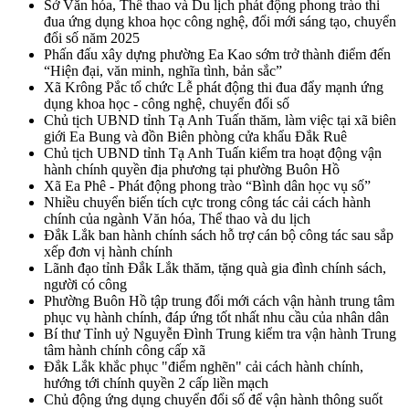
Sở Văn hóa, Thể thao và Du lịch phát động phong trào thi
đua ứng dụng khoa học công nghệ, đổi mới sáng tạo, chuyển
đổi số năm 2025
Phấn đấu xây dựng phường Ea Kao sớm trở thành điểm đến
“Hiện đại, văn minh, nghĩa tình, bản sắc”
Xã Krông Pắc tổ chức Lễ phát động thi đua đẩy mạnh ứng
dụng khoa học - công nghệ, chuyển đổi số
Chủ tịch UBND tỉnh Tạ Anh Tuấn thăm, làm việc tại xã biên
giới Ea Bung và đồn Biên phòng cửa khẩu Đắk Ruê
Chủ tịch UBND tỉnh Tạ Anh Tuấn kiểm tra hoạt động vận
hành chính quyền địa phương tại phường Buôn Hồ
Xã Ea Phê - Phát động phong trào “Bình dân học vụ số”
Nhiều chuyển biến tích cực trong công tác cải cách hành
chính của ngành Văn hóa, Thể thao và du lịch
Đắk Lắk ban hành chính sách hỗ trợ cán bộ công tác sau sắp
xếp đơn vị hành chính
Lãnh đạo tỉnh Đắk Lắk thăm, tặng quà gia đình chính sách,
người có công
Phường Buôn Hồ tập trung đổi mới cách vận hành trung tâm
phục vụ hành chính, đáp ứng tốt nhất nhu cầu của nhân dân
Bí thư Tỉnh uỷ Nguyễn Đình Trung kiểm tra vận hành Trung
tâm hành chính công cấp xã
Đắk Lắk khắc phục "điểm nghẽn" cải cách hành chính,
hướng tới chính quyền 2 cấp liền mạch
Chủ động ứng dụng chuyển đổi số để vận hành thông suốt