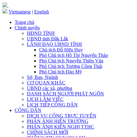
Vietnamese
|
English
Trang chủ
Chính quyền
HĐND TỈNH
UBND tỉnh Đắk Lắk
LÃNH ĐẠO UBND TỈNH
Chủ tịch Đỗ Hữu Huy
Phó Chủ tịch Hồ Thị Nguyên Thảo
Phó Chủ tịch Nguyễn Thiên Văn
Phó Chủ tịch Trương Công Thái
Phó Chủ tịch Đào Mỹ
Sở, Ban, Ngành
CƠ QUAN KHÁC
UBND các xã, phường
DANH SÁCH NGƯỜI PHÁT NGÔN
LỊCH LÀM VIỆC
LỊCH TIẾP CÔNG DÂN
CÔNG DÂN
DỊCH VỤ CÔNG TRỰC TUYẾN
PHẢN ÁNH HIỆN TRƯỜNG
PHẢN ÁNH KIẾN NGHỊ TTHC
CHÍNH SÁCH MỚI