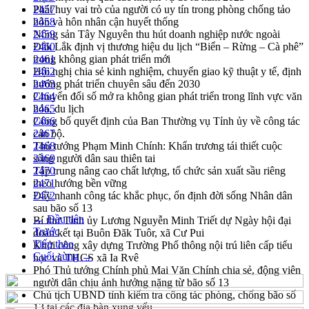
Phát huy vai trò của người có uy tín trong phòng chống tảo
2457
hôn và hôn nhân cận huyết thống
2458
Nông sản Tây Nguyên thu hút doanh nghiệp nước ngoài
2459
Đắk Lắk định vị thương hiệu du lịch “Biển – Rừng – Cà phê”
2460
trong không gian phát triển mới
2461
Hội nghị chia sẻ kinh nghiệm, chuyển giao kỹ thuật y tế, định
2462
hướng phát triển chuyên sâu đến 2030
2463
Chuyển đổi số mở ra không gian phát triển trong lĩnh vực văn
2464
hóa, du lịch
2465
Công bố quyết định của Ban Thường vụ Tỉnh ủy về công tác
2466
cán bộ.
2467
Thủ tướng Phạm Minh Chính: Khẩn trương tái thiết cuộc
2468
sống người dân sau thiên tai
2469
Tập trung nâng cao chất lượng, tổ chức sản xuất sầu riêng
2470
theo hướng bền vững
2471
Đẩy nhanh công tác khắc phục, ổn định đời sống Nhân dân
2472
sau bão số 13
← Đầu tiên
Bí thư Tỉnh ủy Lương Nguyễn Minh Triết dự Ngày hội đại
Trước
đoàn kết tại Buôn Đăk Tuôr, xã Cư Pui
Tiếp theo
Khởi công xây dựng Trường Phổ thông nội trú liên cấp tiểu
Cuối cùng →
học và THCS xã Ia Rvê
Phó Thủ tướng Chính phủ Mai Văn Chính chia sẻ, động viên
người dân chịu ảnh hưởng nặng từ bão số 13
Chủ tịch UBND tỉnh kiểm tra công tác phòng, chống bão số
13 tại các địa bàn xung yếu