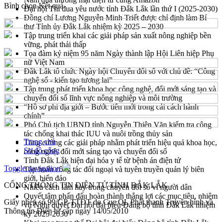
Bình chọn
Kết quả
Đại hội Thi đua yêu nước tỉnh Đắk Lắk lần thứ I (2025-2030)
Đồng chí Lương Nguyễn Minh Triết được chỉ định làm Bí
thư Tỉnh ủy Đắk Lắk nhiệm kỳ 2025 – 2030
Tập trung triển khai các giải pháp sản xuất nông nghiệp bền
vững, phát thải thấp
Tọa đàm kỷ niệm 95 năm Ngày thành lập Hội Liên hiệp Phụ
nữ Việt Nam
Đắk Lắk tổ chức Ngày hội Chuyển đổi số với chủ đề: “Công
nghệ số - kiến tạo tương lai”
Tập trung phát triển khoa học công nghệ, đổi mới sáng tạo và
chuyển đổi số lĩnh vực nông nghiệp và môi trường
“Hồ sơ phi địa giới – Bước tiến mới trong cải cách hành
chính”
Phó Chủ tịch UBND tỉnh Nguyễn Thiên Văn kiểm tra công
tác chống khai thác IUU và nuôi trồng thủy sản
Trang chủ
Tăng cường các giải pháp nhằm phát triển hiệu quả khoa học,
Sơ đồ cổng
công nghệ, đổi mới sáng tạo và chuyển đổi số
Tỉnh Đắk Lắk hiện đại hóa y tế từ bệnh án điện tử
Toggle navigation
Tập huấn công tác đối ngoại và tuyên truyền quản lý biên
giới, biển đảo
CỔNG THÔNG TIN ĐIỆN TỬ TỈNH ĐẮK LẮK
Nhiều cách làm hay trong chuyển đổi số vì người dân
Quyết tâm phấn đấu hoàn thành thắng lợi các mục tiêu, nhiệm
Giấy phép số 99/GP-TTĐT do Cục QL Phát thanh Truyền hình và
vụ Nghị quyết Đại hội đại biểu Đảng bộ tỉnh Đắk Lắk nhiệm
Thông tin Điện tử cấp ngày 14/05/2010
kỳ 2025-2030