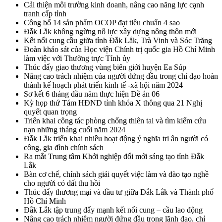
Cải thiện môi trường kinh doanh, nâng cao năng lực cạnh
tranh cấp tỉnh
Công bố 14 sản phẩm OCOP đạt tiêu chuẩn 4 sao
Đắk Lắk không ngừng nỗ lực xây dựng nông thôn mới
Kết nối cung cầu giữa tỉnh Đắk Lắk, Trà Vinh và Sóc Trăng
Đoàn khảo sát của Học viện Chính trị quốc gia Hồ Chí Minh
làm việc với Thường trực Tỉnh ủy
Thúc đẩy giao thương vùng biên giới huyện Ea Súp
Nâng cao trách nhiệm của người đứng đầu trong chỉ đạo hoàn
thành kế hoạch phát triển kinh tế -xã hội năm 2024
Sơ kết 6 tháng đầu năm thực hiện Đề án 06
Kỳ họp thứ Tám HĐND tỉnh khóa X thông qua 21 Nghị
quyết quan trọng
Triển khai công tác phòng chống thiên tai và tìm kiếm cứu
nạn những tháng cuối năm 2024
Đắk Lắk triển khai nhiều hoạt động ý nghĩa tri ân người có
công, gia đình chính sách
Ra mắt Trung tâm Khởi nghiệp đổi mới sáng tạo tỉnh Đắk
Lắk
Bàn cơ chế, chính sách giải quyết việc làm và đào tạo nghề
cho người có đất thu hồi
Thúc đẩy thương mại và đầu tư giữa Đắk Lắk và Thành phố
Hồ Chí Minh
Đắk Lắk tập trung đẩy mạnh kết nối cung – cầu lao động
Nâng cao trách nhiệm người đứng đầu trong lãnh đạo, chỉ