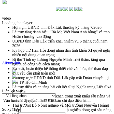
video
Loading the player...
Hội nghị UBND tỉnh Đắk Lắk thường kỳ tháng 7/2026
Lễ truy tặng danh hiệu “Bà Mẹ Việt Nam Anh hùng” và trao
Huân chương Lao động
UBND tỉnh Đắk Lắk triển khai nhiệm vụ 6 tháng cuối năm
2026
Kỳ họp thứ Hai, Hội đồng nhân dân tỉnh khóa XI quyết nghị
nhiều nội dung quan trọng
Bí thư Tỉnh ủy Lương Nguyễn Minh Triết thăm, tặng quà
Album ảnh
người có công với cách mạng
Rà soát, hoàn thiện hệ thống thiết chế văn hóa, thể thao đáp
ứng yêu cầu phát triển mới
Thường trực HĐND tỉnh Đắk Lắk gặp mặt Đoàn chuyên gia
y tế TP. Hồ Chí Minh
Lễ truy điệu và an táng hài cốt liệt sĩ tại Nghĩa trang Liệt sĩ xã
Liên kết web
Sơn Hòa
Bàn giải pháp tháo gỡ khó khăn trong xuất khẩu sầu riêng và
Văn bản chỉ đạo điều hành
Văn bản chỉ đạo điều hành
triển khai quy định EUDR
Thứ trưởng Bộ Nông nghiệp và Môi trường Nguyễn Hoàng
Số ký hiệu
Hiệp khảo sát vùng trồng và doanh nghiệp đóng gói sầu riêng