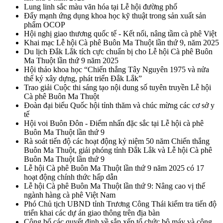
Lung linh sắc màu văn hóa tại Lễ hội đường phố
Đẩy mạnh ứng dụng khoa học kỹ thuật trong sản xuất sản
phẩm OCOP
Hội nghị giao thương quốc tế - Kết nối, nâng tầm cà phê Việt
Khai mạc Lễ hội Cà phê Buôn Ma Thuột lần thứ 9, năm 2025
Du lịch Đắk Lắk tích cực chuẩn bị cho Lễ hội Cà phê Buôn
Ma Thuột lần thứ 9 năm 2025
Hội thảo khoa học “Chiến thắng Tây Nguyên 1975 và nửa
thế kỷ xây dựng, phát triển Đắk Lắk”
Trao giải Cuộc thi sáng tạo nội dung số tuyên truyền Lễ hội
Cà phê Buôn Ma Thuột
Đoàn đại biểu Quốc hội tỉnh thăm và chúc mừng các cơ sở y
tế
Hội voi Buôn Đôn - Điểm nhấn đặc sắc tại Lễ hội cà phê
Buôn Ma Thuột lần thứ 9
Rà soát tiến độ các hoạt động kỷ niệm 50 năm Chiến thắng
Buôn Ma Thuột, giải phóng tỉnh Đắk Lắk và Lễ hội Cà phê
Buôn Ma Thuột lần thứ 9
Lễ hội Cà phê Buôn Ma Thuột lần thứ 9 năm 2025 có 17
hoạt động chính thức hấp dẫn
Lễ hội Cà phê Buôn Ma Thuột lần thứ 9: Nâng cao vị thế
ngành hàng cà phê Việt Nam
Phó Chủ tịch UBND tỉnh Trương Công Thái kiểm tra tiến độ
triển khai các dự án giao thông trên địa bàn
Công bố các quyết định về sắp xếp tổ chức bộ máy và công