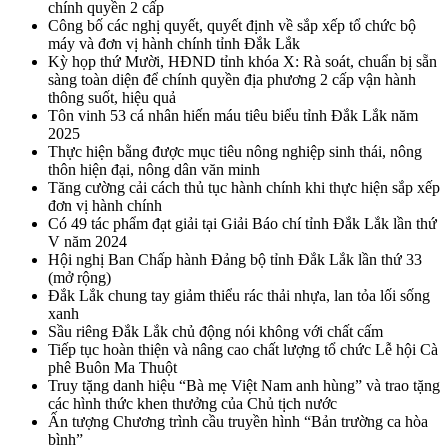
chính quyền 2 cấp
Công bố các nghị quyết, quyết định về sắp xếp tổ chức bộ
máy và đơn vị hành chính tỉnh Đắk Lắk
Kỳ họp thứ Mười, HĐND tỉnh khóa X: Rà soát, chuẩn bị sẵn
sàng toàn diện để chính quyền địa phương 2 cấp vận hành
thông suốt, hiệu quả
Tôn vinh 53 cá nhân hiến máu tiêu biểu tỉnh Đắk Lắk năm
2025
Thực hiện bằng được mục tiêu nông nghiệp sinh thái, nông
thôn hiện đại, nông dân văn minh
Tăng cường cải cách thủ tục hành chính khi thực hiện sắp xếp
đơn vị hành chính
Có 49 tác phẩm đạt giải tại Giải Báo chí tỉnh Đắk Lắk lần thứ
V năm 2024
Hội nghị Ban Chấp hành Đảng bộ tỉnh Đắk Lắk lần thứ 33
(mở rộng)
Đắk Lắk chung tay giảm thiểu rác thải nhựa, lan tỏa lối sống
xanh
Sầu riêng Đắk Lắk chủ động nói không với chất cấm
Tiếp tục hoàn thiện và nâng cao chất lượng tổ chức Lễ hội Cà
phê Buôn Ma Thuột
Truy tặng danh hiệu “Bà mẹ Việt Nam anh hùng” và trao tặng
các hình thức khen thưởng của Chủ tịch nước
Ấn tượng Chương trình cầu truyền hình “Bản trường ca hòa
bình”