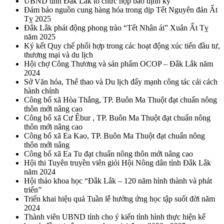
UBND tỉnh Đắk Lắk tổ chức họp báo định kỳ
Đảm bảo nguồn cung hàng hóa trong dịp Tết Nguyên đán Ất
Tỵ 2025
Đắk Lắk phát động phong trào “Tết Nhân ái” Xuân Ất Tỵ
năm 2025
Ký kết Quy chế phối hợp trong các hoạt động xúc tiến đầu tư,
thương mại và du lịch
Hội chợ Công Thương và sản phẩm OCOP – Đắk Lắk năm
2024
Sở Văn hóa, Thể thao và Du lịch đẩy mạnh công tác cải cách
hành chính
Công bố xã Hòa Thắng, TP. Buôn Ma Thuột đạt chuẩn nông
thôn mới nâng cao
Công bố xã Cư Êbur , TP. Buôn Ma Thuột đạt chuẩn nông
thôn mới nâng cao
Công bố xã Ea Kao, TP. Buôn Ma Thuột đạt chuẩn nông
thôn mới nâng
Công bố xã Ea Tu đạt chuẩn nông thôn mới nâng cao
Hội thi Tuyên truyền viên giỏi Hội Nông dân tỉnh Đắk Lắk
năm 2024
Hội thảo khoa học “Đắk Lắk – 120 năm hình thành và phát
triển”
Triển khai hiệu quả Tuần lễ hưởng ứng học tập suốt đời năm
2024
Thành viên UBND tỉnh cho ý kiến tình hình thực hiện kế