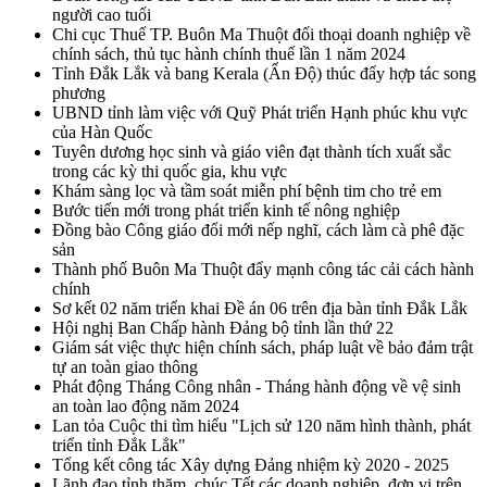
người cao tuổi
Chi cục Thuế TP. Buôn Ma Thuột đối thoại doanh nghiệp về
chính sách, thủ tục hành chính thuế lần 1 năm 2024
Tỉnh Đắk Lắk và bang Kerala (Ấn Độ) thúc đẩy hợp tác song
phương
UBND tỉnh làm việc với Quỹ Phát triển Hạnh phúc khu vực
của Hàn Quốc
Tuyên dương học sinh và giáo viên đạt thành tích xuất sắc
trong các kỳ thi quốc gia, khu vực
Khám sàng lọc và tầm soát miễn phí bệnh tim cho trẻ em
Bước tiến mới trong phát triển kinh tế nông nghiệp
Đồng bào Công giáo đổi mới nếp nghĩ, cách làm cà phê đặc
sản
Thành phố Buôn Ma Thuột đẩy mạnh công tác cải cách hành
chính
Sơ kết 02 năm triển khai Đề án 06 trên địa bàn tỉnh Đắk Lắk
Hội nghị Ban Chấp hành Đảng bộ tỉnh lần thứ 22
Giám sát việc thực hiện chính sách, pháp luật về bảo đảm trật
tự an toàn giao thông
Phát động Tháng Công nhân - Tháng hành động về vệ sinh
an toàn lao động năm 2024
Lan tỏa Cuộc thi tìm hiểu "Lịch sử 120 năm hình thành, phát
triển tỉnh Đắk Lắk"
Tổng kết công tác Xây dựng Đảng nhiệm kỳ 2020 - 2025
Lãnh đạo tỉnh thăm, chúc Tết các doanh nghiệp, đơn vị trên