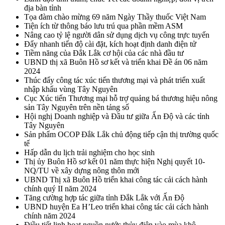
địa bàn tỉnh
Tọa đàm chào mừng 69 năm Ngày Thầy thuốc Việt Nam
Tiện ích từ thông báo lưu trú qua phần mềm ASM
Nâng cao tỷ lệ người dân sử dụng dịch vụ công trực tuyến
Đẩy nhanh tiến độ cài đặt, kích hoạt định danh điện tử
Tiềm năng của Đắk Lắk cơ hội của các nhà đầu tư
UBND thị xã Buôn Hồ sơ kết và triển khai Đề án 06 năm
2024
Thúc đẩy công tác xúc tiến thương mại và phát triển xuất
nhập khẩu vùng Tây Nguyên
Cục Xúc tiến Thương mại hỗ trợ quảng bá thương hiệu nông
sản Tây Nguyên trên nền tảng số
Hội nghị Doanh nghiệp và Đầu tư giữa Ấn Độ và các tỉnh
Tây Nguyên
Sản phẩm OCOP Đắk Lắk chủ động tiếp cận thị trường quốc
tế
Hấp dẫn du lịch trải nghiệm cho học sinh
Thị ủy Buôn Hồ sơ kết 01 năm thực hiện Nghị quyết 10-
NQ/TU về xây dựng nông thôn mới
UBND Thị xã Buôn Hồ triển khai công tác cải cách hành
chính quý II năm 2024
Tăng cường hợp tác giữa tỉnh Đắk Lắk với Ấn Độ
UBND huyện Ea H’Leo triển khai công tác cải cách hành
chính năm 2024
Điều tiết linh hoạt nguồn nước thủy điện vào mùa khô