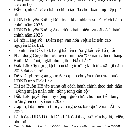
tác cán bộ
Đẩy mạnh cải cách hành chính tạo đà cho doanh nghiệp phát
triển
UBND huyện Krông Búk triển khai nhiệm vụ cải cách hành
chính năm 2025
UBND huyện Krông Ana triển khai nhiệm vụ cải cách hành
chính năm 2025
Lễ hội Hảng Pồ - Điểm hẹn văn hóa Việt Bắc trên cao
nguyên Đắk Lắk
Thanh niên Đắk Lắk hăng hái lên đường bảo vệ Tổ quốc
Phát động Cuộc thi trực tuyến tìm hiểu “50 năm Chiến thắng
Buôn Ma Thuột, giải phóng tỉnh Đắk Lắk”
Đắk Lắk xây dựng kịch bản tăng trưởng kinh tế - xã hội năm
2025 đạt 8% trở lên
Đề xuất phương án giảm 6 cơ quan chuyên môn trực thuộc
UBND tỉnh Đắk Lắk
Thị xã Buôn Hồ tập trung cải cách hành chính theo tinh thần
"Đồng thuận nhân dân, đồng lòng cán bộ"
Đắk Lắk quyết tâm huy động nguồn lực cho mục tiêu tăng
trưởng hai con số năm 2025
Gặp mặt đại biểu trí thức, văn nghệ sĩ, báo giới Xuân Ất Tỵ
2025
Lãnh đạo UBND tỉnh Đắk Lắk đối thoại với cán bộ, hội viên,
phụ nữ
Quyết liệt giải ngân 100% vốn đầu tư công trong năm 2025