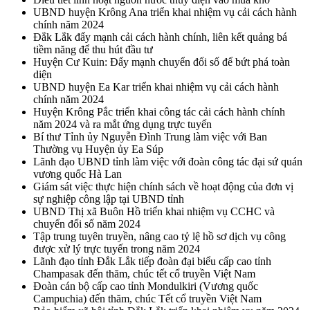
UBND huyện Krông Ana triển khai nhiệm vụ cải cách hành
chính năm 2024
Đắk Lắk đẩy mạnh cải cách hành chính, liên kết quảng bá
tiềm năng để thu hút đầu tư
Huyện Cư Kuin: Đẩy mạnh chuyển đổi số để bứt phá toàn
diện
UBND huyện Ea Kar triển khai nhiệm vụ cải cách hành
chính năm 2024
Huyện Krông Pắc triển khai công tác cải cách hành chính
năm 2024 và ra mắt ứng dụng trực tuyến
Bí thư Tỉnh ủy Nguyễn Đình Trung làm việc với Ban
Thường vụ Huyện ủy Ea Súp
Lãnh đạo UBND tỉnh làm việc với đoàn công tác đại sứ quán
vương quốc Hà Lan
Giám sát việc thực hiện chính sách về hoạt động của đơn vị
sự nghiệp công lập tại UBND tỉnh
UBND Thị xã Buôn Hồ triển khai nhiệm vụ CCHC và
chuyển đổi số năm 2024
Tập trung tuyên truyền, nâng cao tỷ lệ hồ sơ dịch vụ công
được xử lý trực tuyến trong năm 2024
Lãnh đạo tỉnh Đắk Lắk tiếp đoàn đại biểu cấp cao tỉnh
Champasak đến thăm, chúc tết cổ truyền Việt Nam
Đoàn cán bộ cấp cao tỉnh Mondulkiri (Vương quốc
Campuchia) đến thăm, chúc Tết cổ truyền Việt Nam