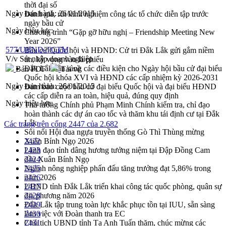
thời đại số
Ngày ban hành:
26/01/2015
Đánh giá, rút kinh nghiệm công tác tổ chức diễn tập trước
ngày bầu cử
Ngày hiệu lực:
Chương trình “Gặp gỡ hữu nghị – Friendship Meeting New
Year 2026”
577/UBND-TCTM
Bầu cử Quốc hội và HĐND: Cử tri Đắk Lắk gửi gắm niềm
V/v Sát nhập doanh nghiệp
tin, kỳ vọng vào lá phiếu
Đắk Lắk sẵn sàng các điều kiện cho Ngày hội bầu cử đại biểu
Bản PDF
Tải về
Quốc hội khóa XVI và HĐND các cấp nhiệm kỳ 2026-2031
Ngày ban hành:
26/01/2015
Đảm bảo cuộc bầu cử đại biểu Quốc hội và đại biểu HĐND
các cấp diễn ra an toàn, hiệu quả, đúng quy định
Ngày hiệu lực:
Thủ tướng Chính phủ Phạm Minh Chính kiểm tra, chỉ đạo
hoàn thành các dự án cao tốc và thăm khu tái định cư tại Đắk
Lắk
Các trang trên cổng 2447 của 2.682
Sôi nổi Hội đua ngựa truyền thống Gò Thì Thùng mừng
Xuân Bính Ngọ 2026
2422
Lãnh đạo tỉnh dâng hương tưởng niệm tại Đập Đồng Cam
2423
đầu Xuân Bính Ngọ
2424
Ngành nông nghiệp phấn đấu tăng trưởng đạt 5,86% trong
2425
năm 2026
2426
UBND tỉnh Đắk Lắk triển khai công tác quốc phòng, quân sự
2427
địa phương năm 2026
2428
Đắk Lắk tập trung toàn lực khắc phục tồn tại IUU, sẵn sàng
2429
làm việc với Đoàn thanh tra EC
2430
Chủ tịch UBND tỉnh Tạ Anh Tuấn thăm, chúc mừng các
2431