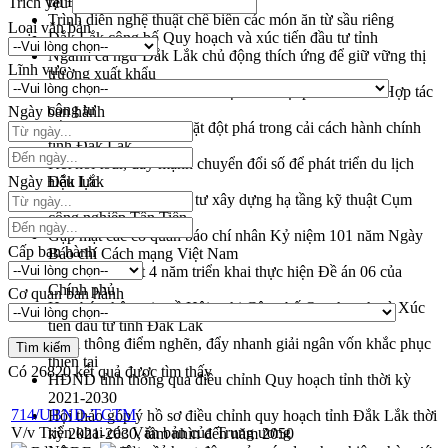
tại Đắk Lắk
Trích yếu
Trình diễn nghệ thuật chế biến các món ăn từ sầu riêng
Loại văn bản
Đắk Lắk công bố Quy hoạch và xúc tiến đầu tư tỉnh
Ngành cá ngừ Đắk Lắk chủ động thích ứng để giữ vững thị
Lĩnh vực
trường xuất khẩu
Diễn đàn Kinh tế tư nhân Việt Nam đột phá cơ chế - Hợp tác
công tư
Ngày ban hành
Đề án 06 tạo bước ngoặt đột phá trong cải cách hành chính
tỉnh Đắk Lắk
Kết nối tour, đẩy mạnh chuyển đổi số để phát triển du lịch
Ngày hiệu lực
Đắk Lắk
Khởi động Dự án Đầu tư xây dựng hạ tầng kỹ thuật Cụm
công nghiệp Tân Tiến
Gặp mặt các cơ quan báo chí nhân Kỷ niệm 101 năm Ngày
Cấp ban hành
Báo chí Cách mạng Việt Nam
Đắk Lắk sơ kết 4 năm triển khai thực hiện Đề án 06 của
Chính phủ
Cơ quan ban hành
Họp báo thông tin về Hội nghị Công bố Quy hoạch và Xúc
tiến đầu tư tỉnh Đắk Lắk
Khơi thông điểm nghẽn, đẩy nhanh giải ngân vốn khắc phục
thiên tai
Có
26820
kết quả được tìm thấy
HĐND tỉnh thông qua điều chỉnh Quy hoạch tỉnh thời kỳ
2021-2030
714/UBND-TCTM
Hội thảo góp ý hồ sơ điều chỉnh quy hoạch tỉnh Đắk Lắk thời
V/v Triển khai các Văn bản của Trung ương
kỳ 2021-2030, tầm nhìn đến năm 2050