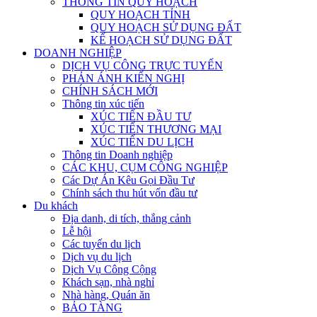
THÔNG TIN QUY HOẠCH
QUY HOẠCH TỈNH
QUY HOẠCH SỬ DỤNG ĐẤT
KẾ HOẠCH SỬ DỤNG ĐẤT
DOANH NGHIỆP
DỊCH VỤ CÔNG TRỰC TUYẾN
PHẢN ÁNH KIẾN NGHỊ
CHÍNH SÁCH MỚI
Thông tin xúc tiến
XÚC TIẾN ĐẦU TƯ
XÚC TIẾN THƯƠNG MẠI
XÚC TIẾN DU LỊCH
Thông tin Doanh nghiệp
CÁC KHU, CỤM CÔNG NGHIỆP
Các Dự Án Kêu Gọi Đầu Tư
Chính sách thu hút vốn đầu tư
Du khách
Địa danh, di tích, thắng cảnh
Lễ hội
Các tuyến du lịch
Dịch vụ du lịch
Dịch Vụ Công Cộng
Khách sạn, nhà nghỉ
Nhà hàng, Quán ăn
BẢO TÀNG