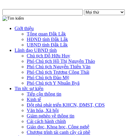
Giới thiệu
Tổng quan Đắk Lắk
HĐND tỉnh Đắk Lắk
UBND tỉnh Đắk Lắk
Lãnh đạo UBND tỉnh
Chủ tịch Đỗ Hữu Huy
Phó Chủ tịch Hồ Thị Nguyên Thảo
Phó Chủ tịch Nguyễn Thiên Văn
Phó Chủ tịch Trương Công Thái
Phó Chủ tịch Đào Mỹ
Phó Chủ tịch Y Nhuân Byă
Tin tức sự kiện
Tiếp cận thông tin
Kinh tế
Đột phá phát triển KHCN, ĐMST, CĐS
Văn hóa, Xã hội
Giảm nghèo về thông tin
Cải cách hành chính
Giáo dục, Khoa học, Công nghệ
Chương trình tái canh cây cà phê