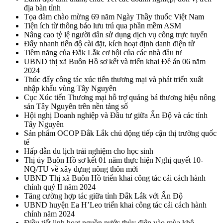
địa bàn tỉnh
Tọa đàm chào mừng 69 năm Ngày Thầy thuốc Việt Nam
Tiện ích từ thông báo lưu trú qua phần mềm ASM
Nâng cao tỷ lệ người dân sử dụng dịch vụ công trực tuyến
Đẩy nhanh tiến độ cài đặt, kích hoạt định danh điện tử
Tiềm năng của Đắk Lắk cơ hội của các nhà đầu tư
UBND thị xã Buôn Hồ sơ kết và triển khai Đề án 06 năm
2024
Thúc đẩy công tác xúc tiến thương mại và phát triển xuất
nhập khẩu vùng Tây Nguyên
Cục Xúc tiến Thương mại hỗ trợ quảng bá thương hiệu nông
sản Tây Nguyên trên nền tảng số
Hội nghị Doanh nghiệp và Đầu tư giữa Ấn Độ và các tỉnh
Tây Nguyên
Sản phẩm OCOP Đắk Lắk chủ động tiếp cận thị trường quốc
tế
Hấp dẫn du lịch trải nghiệm cho học sinh
Thị ủy Buôn Hồ sơ kết 01 năm thực hiện Nghị quyết 10-
NQ/TU về xây dựng nông thôn mới
UBND Thị xã Buôn Hồ triển khai công tác cải cách hành
chính quý II năm 2024
Tăng cường hợp tác giữa tỉnh Đắk Lắk với Ấn Độ
UBND huyện Ea H’Leo triển khai công tác cải cách hành
chính năm 2024
Điều tiết linh hoạt nguồn nước thủy điện vào mùa khô