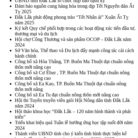
UBND tỉnh Đắk Lắk tổ chức họp báo định kỳ
Đảm bảo nguồn cung hàng hóa trong dịp Tết Nguyên đán Ất
Tỵ 2025
Đắk Lắk phát động phong trào “Tết Nhân ái” Xuân Ất Tỵ
năm 2025
Ký kết Quy chế phối hợp trong các hoạt động xúc tiến đầu tư,
thương mại và du lịch
Hội chợ Công Thương và sản phẩm OCOP – Đắk Lắk năm
2024
Sở Văn hóa, Thể thao và Du lịch đẩy mạnh công tác cải cách
hành chính
Công bố xã Hòa Thắng, TP. Buôn Ma Thuột đạt chuẩn nông
thôn mới nâng cao
Công bố xã Cư Êbur , TP. Buôn Ma Thuột đạt chuẩn nông
thôn mới nâng cao
Công bố xã Ea Kao, TP. Buôn Ma Thuột đạt chuẩn nông
thôn mới nâng
Công bố xã Ea Tu đạt chuẩn nông thôn mới nâng cao
Hội thi Tuyên truyền viên giỏi Hội Nông dân tỉnh Đắk Lắk
năm 2024
Hội thảo khoa học “Đắk Lắk – 120 năm hình thành và phát
triển”
Triển khai hiệu quả Tuần lễ hưởng ứng học tập suốt đời năm
2024
Thành viên UBND tỉnh cho ý kiến tình hình thực hiện kế