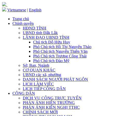
Vietnamese
|
English
Trang chủ
Chính quyền
HĐND TỈNH
UBND tỉnh Đắk Lắk
LÃNH ĐẠO UBND TỈNH
Chủ tịch Đỗ Hữu Huy
Phó Chủ tịch Hồ Thị Nguyên Thảo
Phó Chủ tịch Nguyễn Thiên Văn
Phó Chủ tịch Trương Công Thái
Phó Chủ tịch Đào Mỹ
Sở, Ban, Ngành
CƠ QUAN KHÁC
UBND các xã, phường
DANH SÁCH NGƯỜI PHÁT NGÔN
LỊCH LÀM VIỆC
LỊCH TIẾP CÔNG DÂN
CÔNG DÂN
DỊCH VỤ CÔNG TRỰC TUYẾN
PHẢN ÁNH HIỆN TRƯỜNG
PHẢN ÁNH KIẾN NGHỊ TTHC
CHÍNH SÁCH MỚI