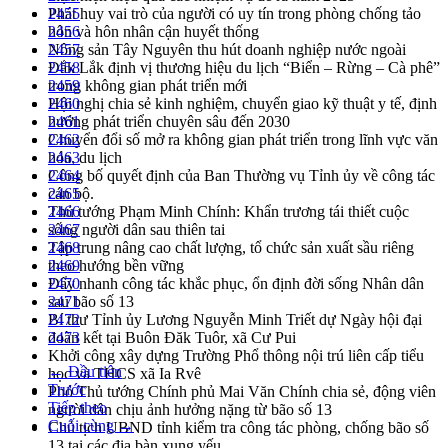
Phát huy vai trò của người có uy tín trong phòng chống tảo
2455
hôn và hôn nhân cận huyết thống
2456
Nông sản Tây Nguyên thu hút doanh nghiệp nước ngoài
2457
Đắk Lắk định vị thương hiệu du lịch “Biển – Rừng – Cà phê”
2458
trong không gian phát triển mới
2459
Hội nghị chia sẻ kinh nghiệm, chuyển giao kỹ thuật y tế, định
2460
hướng phát triển chuyên sâu đến 2030
2461
Chuyển đổi số mở ra không gian phát triển trong lĩnh vực văn
2462
hóa, du lịch
2463
Công bố quyết định của Ban Thường vụ Tỉnh ủy về công tác
2464
cán bộ.
2465
Thủ tướng Phạm Minh Chính: Khẩn trương tái thiết cuộc
2466
sống người dân sau thiên tai
2467
Tập trung nâng cao chất lượng, tổ chức sản xuất sầu riêng
2468
theo hướng bền vững
2469
Đẩy nhanh công tác khắc phục, ổn định đời sống Nhân dân
2470
sau bão số 13
2471
Bí thư Tỉnh ủy Lương Nguyễn Minh Triết dự Ngày hội đại
2472
đoàn kết tại Buôn Đăk Tuôr, xã Cư Pui
2473
Khởi công xây dựng Trường Phổ thông nội trú liên cấp tiểu
← Đầu tiên
học và THCS xã Ia Rvê
Trước
Phó Thủ tướng Chính phủ Mai Văn Chính chia sẻ, động viên
Tiếp theo
người dân chịu ảnh hưởng nặng từ bão số 13
Cuối cùng →
Chủ tịch UBND tỉnh kiểm tra công tác phòng, chống bão số
13 tại các địa bàn xung yếu