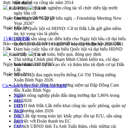
thực hiện nhiệm vụ công tác năm 2014
thời đại số
Đánh giá, rút kinh nghiệm công tác tổ chức diễn tập trước
Bản PDF
Tải về
ngày bầu cử
Ngày ban hành:
20/01/2015
Chương trình “Gặp gỡ hữu nghị – Friendship Meeting New
Year 2026”
Ngày hiệu lực:
Bầu cử Quốc hội và HĐND: Cử tri Đắk Lắk gửi gắm niềm
tin, kỳ vọng vào lá phiếu
15/BC-UBND
Đắk Lắk sẵn sàng các điều kiện cho Ngày hội bầu cử đại biểu
Báo cáo tình hình dân di cư ngoài kế hoạch trên địa bàn tỉnh Đắk
Quốc hội khóa XVI và HĐND các cấp nhiệm kỳ 2026-2031
Lắk
Đảm bảo cuộc bầu cử đại biểu Quốc hội và đại biểu HĐND
các cấp diễn ra an toàn, hiệu quả, đúng quy định
Bản PDF
Tải về
Thủ tướng Chính phủ Phạm Minh Chính kiểm tra, chỉ đạo
Ngày ban hành:
20/01/2015
hoàn thành các dự án cao tốc và thăm khu tái định cư tại Đắk
Lắk
Ngày hiệu lực:
Sôi nổi Hội đua ngựa truyền thống Gò Thì Thùng mừng
Xuân Bính Ngọ 2026
Lãnh đạo tỉnh dâng hương tưởng niệm tại Đập Đồng Cam
Các trang trên cổng 2448 của 2.682
đầu Xuân Bính Ngọ
Ngành nông nghiệp phấn đấu tăng trưởng đạt 5,86% trong
2423
năm 2026
2424
UBND tỉnh Đắk Lắk triển khai công tác quốc phòng, quân sự
2425
địa phương năm 2026
2426
Đắk Lắk tập trung toàn lực khắc phục tồn tại IUU, sẵn sàng
2427
làm việc với Đoàn thanh tra EC
2428
Chủ tịch UBND tỉnh Tạ Anh Tuấn thăm, chúc mừng các
2429