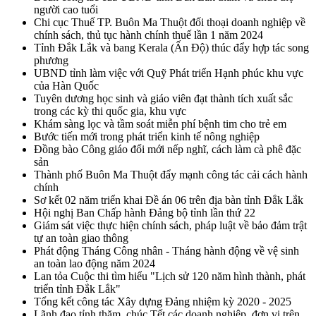
người cao tuổi
Chi cục Thuế TP. Buôn Ma Thuột đối thoại doanh nghiệp về
chính sách, thủ tục hành chính thuế lần 1 năm 2024
Tỉnh Đắk Lắk và bang Kerala (Ấn Độ) thúc đẩy hợp tác song
phương
UBND tỉnh làm việc với Quỹ Phát triển Hạnh phúc khu vực
của Hàn Quốc
Tuyên dương học sinh và giáo viên đạt thành tích xuất sắc
trong các kỳ thi quốc gia, khu vực
Khám sàng lọc và tầm soát miễn phí bệnh tim cho trẻ em
Bước tiến mới trong phát triển kinh tế nông nghiệp
Đồng bào Công giáo đổi mới nếp nghĩ, cách làm cà phê đặc
sản
Thành phố Buôn Ma Thuột đẩy mạnh công tác cải cách hành
chính
Sơ kết 02 năm triển khai Đề án 06 trên địa bàn tỉnh Đắk Lắk
Hội nghị Ban Chấp hành Đảng bộ tỉnh lần thứ 22
Giám sát việc thực hiện chính sách, pháp luật về bảo đảm trật
tự an toàn giao thông
Phát động Tháng Công nhân - Tháng hành động về vệ sinh
an toàn lao động năm 2024
Lan tỏa Cuộc thi tìm hiểu "Lịch sử 120 năm hình thành, phát
triển tỉnh Đắk Lắk"
Tổng kết công tác Xây dựng Đảng nhiệm kỳ 2020 - 2025
Lãnh đạo tỉnh thăm, chúc Tết các doanh nghiệp, đơn vị trên