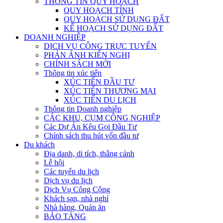
THÔNG TIN QUY HOẠCH
QUY HOẠCH TỈNH
QUY HOẠCH SỬ DỤNG ĐẤT
KẾ HOẠCH SỬ DỤNG ĐẤT
DOANH NGHIỆP
DỊCH VỤ CÔNG TRỰC TUYẾN
PHẢN ÁNH KIẾN NGHỊ
CHÍNH SÁCH MỚI
Thông tin xúc tiến
XÚC TIẾN ĐẦU TƯ
XÚC TIẾN THƯƠNG MẠI
XÚC TIẾN DU LỊCH
Thông tin Doanh nghiệp
CÁC KHU, CỤM CÔNG NGHIỆP
Các Dự Án Kêu Gọi Đầu Tư
Chính sách thu hút vốn đầu tư
Du khách
Địa danh, di tích, thắng cảnh
Lễ hội
Các tuyến du lịch
Dịch vụ du lịch
Dịch Vụ Công Cộng
Khách sạn, nhà nghỉ
Nhà hàng, Quán ăn
BẢO TÀNG