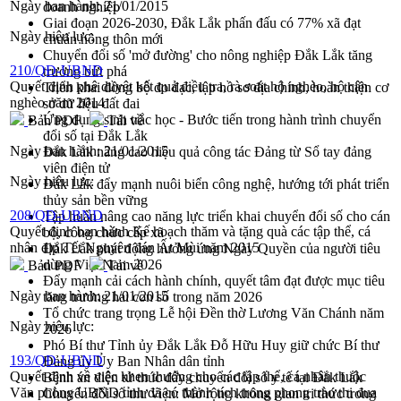
Ngày ban hành:
21/01/2015
doanh nghiệp
Giai đoạn 2026-2030, Đắk Lắk phấn đấu có 77% xã đạt
Ngày hiệu lực:
chuẩn nông thôn mới
Chuyển đổi số 'mở đường' cho nông nghiệp Đắk Lắk tăng
210/QĐ-UBND
trưởng bứt phá
Quyết định phê duyệt kết quả điều tra, rà soát hộ nghèo, hộ cận
Triển khai đồng bộ đo đạc, lập hồ sơ địa chính, hoàn thiện cơ
nghèo năm 2014
sở dữ liệu đất đai
Ứng dụng sinh trắc học - Bước tiến trong hành trình chuyển
Bản PDF
Tải về
đổi số tại Đắk Lắk
Ngày ban hành:
21/01/2015
Đắk Lắk nâng cao hiệu quả công tác Đảng từ Sổ tay đảng
viên điện tử
Ngày hiệu lực:
Đắk Lắk đẩy mạnh nuôi biển công nghệ, hướng tới phát triển
thủy sản bền vững
208/QĐ-UBND
Tập huấn nâng cao năng lực triển khai chuyển đổi số cho cán
Quyết định ban hành Kế hoạch thăm và tặng quà các tập thể, cá
bộ, công chức cấp xã
nhân dịp Tết Nguyên đán Ất Mùi năm 2015
Đắk Lắk phát động hưởng ứng Ngày Quyền của người tiêu
dùng Việt Nam 2026
Bản PDF
Tải về
Đẩy mạnh cải cách hành chính, quyết tâm đạt được mục tiêu
Ngày ban hành:
21/01/2015
tăng trưởng hai con số trong năm 2026
Tổ chức trang trọng Lễ hội Đền thờ Lương Văn Chánh năm
Ngày hiệu lực:
2026
Phó Bí thư Tỉnh ủy Đắk Lắk Đỗ Hữu Huy giữ chức Bí thư
193/QĐ-UBND
Đảng ủy Ủy Ban Nhân dân tỉnh
Quyết định về việc khen thưởng cho các tập thể, cá nhân thuộc
Bệnh án điện tử thúc đẩy chuyển đổi số y tế tại Đắk Lắk
Văn phòng UBND tỉnh đã có thành tích trong phong trào thi đua
Chuyển đổi số thư viện: Mở rộng không gian tri thức trong