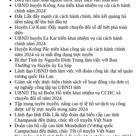
UBND huyện Krông Ana triển khai nhiệm vụ cải cách hành
chính năm 2024
Đắk Lắk đẩy mạnh cải cách hành chính, liên kết quảng bá
tiềm năng để thu hút đầu tư
Huyện Cư Kuin: Đẩy mạnh chuyển đổi số để bứt phá toàn
diện
UBND huyện Ea Kar triển khai nhiệm vụ cải cách hành
chính năm 2024
Huyện Krông Pắc triển khai công tác cải cách hành chính
năm 2024 và ra mắt ứng dụng trực tuyến
Bí thư Tỉnh ủy Nguyễn Đình Trung làm việc với Ban
Thường vụ Huyện ủy Ea Súp
Lãnh đạo UBND tỉnh làm việc với đoàn công tác đại sứ quán
vương quốc Hà Lan
Giám sát việc thực hiện chính sách về hoạt động của đơn vị
sự nghiệp công lập tại UBND tỉnh
UBND Thị xã Buôn Hồ triển khai nhiệm vụ CCHC và
chuyển đổi số năm 2024
Tập trung tuyên truyền, nâng cao tỷ lệ hồ sơ dịch vụ công
được xử lý trực tuyến trong năm 2024
Lãnh đạo tỉnh Đắk Lắk tiếp đoàn đại biểu cấp cao tỉnh
Champasak đến thăm, chúc tết cổ truyền Việt Nam
Đoàn cán bộ cấp cao tỉnh Mondulkiri (Vương quốc
Campuchia) đến thăm, chúc Tết cổ truyền Việt Nam