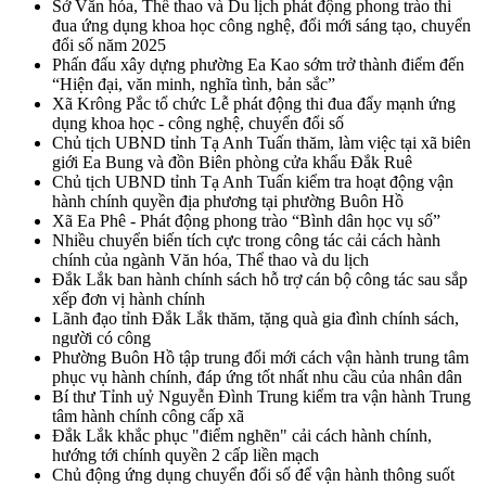
Sở Văn hóa, Thể thao và Du lịch phát động phong trào thi
đua ứng dụng khoa học công nghệ, đổi mới sáng tạo, chuyển
đổi số năm 2025
Phấn đấu xây dựng phường Ea Kao sớm trở thành điểm đến
“Hiện đại, văn minh, nghĩa tình, bản sắc”
Xã Krông Pắc tổ chức Lễ phát động thi đua đẩy mạnh ứng
dụng khoa học - công nghệ, chuyển đổi số
Chủ tịch UBND tỉnh Tạ Anh Tuấn thăm, làm việc tại xã biên
giới Ea Bung và đồn Biên phòng cửa khẩu Đắk Ruê
Chủ tịch UBND tỉnh Tạ Anh Tuấn kiểm tra hoạt động vận
hành chính quyền địa phương tại phường Buôn Hồ
Xã Ea Phê - Phát động phong trào “Bình dân học vụ số”
Nhiều chuyển biến tích cực trong công tác cải cách hành
chính của ngành Văn hóa, Thể thao và du lịch
Đắk Lắk ban hành chính sách hỗ trợ cán bộ công tác sau sắp
xếp đơn vị hành chính
Lãnh đạo tỉnh Đắk Lắk thăm, tặng quà gia đình chính sách,
người có công
Phường Buôn Hồ tập trung đổi mới cách vận hành trung tâm
phục vụ hành chính, đáp ứng tốt nhất nhu cầu của nhân dân
Bí thư Tỉnh uỷ Nguyễn Đình Trung kiểm tra vận hành Trung
tâm hành chính công cấp xã
Đắk Lắk khắc phục "điểm nghẽn" cải cách hành chính,
hướng tới chính quyền 2 cấp liền mạch
Chủ động ứng dụng chuyển đổi số để vận hành thông suốt