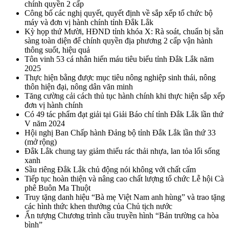
chính quyền 2 cấp
Công bố các nghị quyết, quyết định về sắp xếp tổ chức bộ
máy và đơn vị hành chính tỉnh Đắk Lắk
Kỳ họp thứ Mười, HĐND tỉnh khóa X: Rà soát, chuẩn bị sẵn
sàng toàn diện để chính quyền địa phương 2 cấp vận hành
thông suốt, hiệu quả
Tôn vinh 53 cá nhân hiến máu tiêu biểu tỉnh Đắk Lắk năm
2025
Thực hiện bằng được mục tiêu nông nghiệp sinh thái, nông
thôn hiện đại, nông dân văn minh
Tăng cường cải cách thủ tục hành chính khi thực hiện sắp xếp
đơn vị hành chính
Có 49 tác phẩm đạt giải tại Giải Báo chí tỉnh Đắk Lắk lần thứ
V năm 2024
Hội nghị Ban Chấp hành Đảng bộ tỉnh Đắk Lắk lần thứ 33
(mở rộng)
Đắk Lắk chung tay giảm thiểu rác thải nhựa, lan tỏa lối sống
xanh
Sầu riêng Đắk Lắk chủ động nói không với chất cấm
Tiếp tục hoàn thiện và nâng cao chất lượng tổ chức Lễ hội Cà
phê Buôn Ma Thuột
Truy tặng danh hiệu “Bà mẹ Việt Nam anh hùng” và trao tặng
các hình thức khen thưởng của Chủ tịch nước
Ấn tượng Chương trình cầu truyền hình “Bản trường ca hòa
bình”