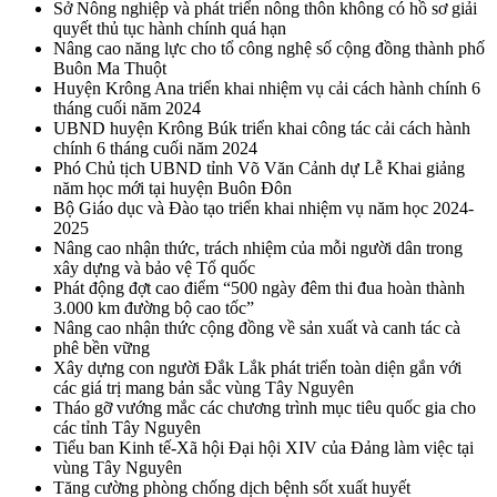
Sở Nông nghiệp và phát triển nông thôn không có hồ sơ giải
quyết thủ tục hành chính quá hạn
Nâng cao năng lực cho tổ công nghệ số cộng đồng thành phố
Buôn Ma Thuột
Huyện Krông Ana triển khai nhiệm vụ cải cách hành chính 6
tháng cuối năm 2024
UBND huyện Krông Búk triển khai công tác cải cách hành
chính 6 tháng cuối năm 2024
Phó Chủ tịch UBND tỉnh Võ Văn Cảnh dự Lễ Khai giảng
năm học mới tại huyện Buôn Đôn
Bộ Giáo dục và Đào tạo triển khai nhiệm vụ năm học 2024-
2025
Nâng cao nhận thức, trách nhiệm của mỗi người dân trong
xây dựng và bảo vệ Tổ quốc
Phát động đợt cao điểm “500 ngày đêm thi đua hoàn thành
3.000 km đường bộ cao tốc”
Nâng cao nhận thức cộng đồng về sản xuất và canh tác cà
phê bền vững
Xây dựng con người Đắk Lắk phát triển toàn diện gắn với
các giá trị mang bản sắc vùng Tây Nguyên
Tháo gỡ vướng mắc các chương trình mục tiêu quốc gia cho
các tỉnh Tây Nguyên
Tiểu ban Kinh tế-Xã hội Đại hội XIV của Đảng làm việc tại
vùng Tây Nguyên
Tăng cường phòng chống dịch bệnh sốt xuất huyết