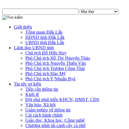
Giới thiệu
Tổng quan Đắk Lắk
HĐND tỉnh Đắk Lắk
UBND tỉnh Đắk Lắk
Lãnh đạo UBND tỉnh
Chủ tịch Đỗ Hữu Huy
Phó Chủ tịch Hồ Thị Nguyên Thảo
Phó Chủ tịch Nguyễn Thiên Văn
Phó Chủ tịch Trương Công Thái
Phó Chủ tịch Đào Mỹ
Phó Chủ tịch Y Nhuân Byă
Tin tức sự kiện
Tiếp cận thông tin
Kinh tế
Đột phá phát triển KHCN, ĐMST, CĐS
Văn hóa, Xã hội
Giảm nghèo về thông tin
Cải cách hành chính
Giáo dục, Khoa học, Công nghệ
Chương trình tái canh cây cà phê