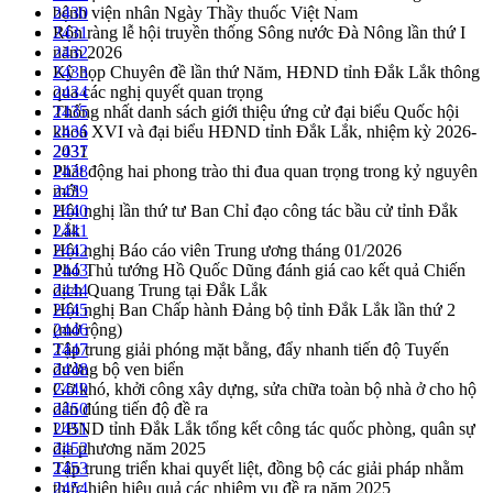
bệnh viện nhân Ngày Thầy thuốc Việt Nam
2430
Rộn ràng lễ hội truyền thống Sông nước Đà Nông lần thứ I
2431
năm 2026
2432
Kỳ họp Chuyên đề lần thứ Năm, HĐND tỉnh Đắk Lắk thông
2433
qua các nghị quyết quan trọng
2434
Thống nhất danh sách giới thiệu ứng cử đại biểu Quốc hội
2435
khoá XVI và đại biểu HĐND tỉnh Đắk Lắk, nhiệm kỳ 2026-
2436
2031
2437
Phát động hai phong trào thi đua quan trọng trong kỷ nguyên
2438
mới
2439
Hội nghị lần thứ tư Ban Chỉ đạo công tác bầu cử tỉnh Đắk
2440
Lắk
2441
Hội nghị Báo cáo viên Trung ương tháng 01/2026
2442
Phó Thủ tướng Hồ Quốc Dũng đánh giá cao kết quả Chiến
2443
dịch Quang Trung tại Đắk Lắk
2444
Hội nghị Ban Chấp hành Đảng bộ tỉnh Đắk Lắk lần thứ 2
2445
(mở rộng)
2446
Tập trung giải phóng mặt bằng, đẩy nhanh tiến độ Tuyến
2447
đường bộ ven biển
2448
Gỡ khó, khởi công xây dựng, sửa chữa toàn bộ nhà ở cho hộ
2449
dân đúng tiến độ đề ra
2450
UBND tỉnh Đắk Lắk tổng kết công tác quốc phòng, quân sự
2451
địa phương năm 2025
2452
Tập trung triển khai quyết liệt, đồng bộ các giải pháp nhằm
2453
thực hiện hiệu quả các nhiệm vụ đề ra năm 2025
2454