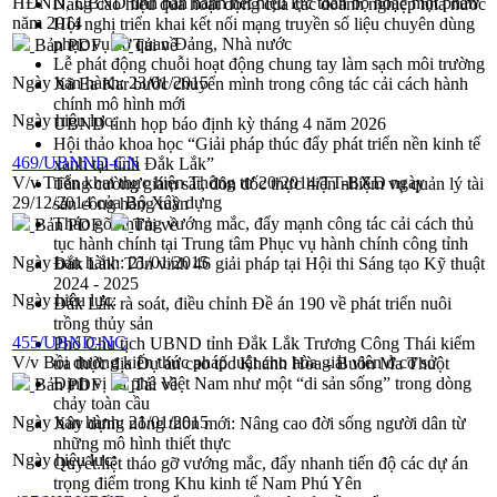
HĐND, UBND tỉnh ban hành hết hiệu lực toàn bộ hoặc một phần
Nâng cao hiệu quả hoạt động của các doanh nghiệp nhà nước
năm 2014
Hội nghị triển khai kết nối mạng truyền số liệu chuyên dùng
phục vụ cơ quan Đảng, Nhà nước
Bản PDF
Tải về
Lễ phát động chuỗi hoạt động chung tay làm sạch môi trường
Ngày ban hành:
23/01/2015
Xã Ea Kar bước chuyển mình trong công tác cải cách hành
chính mô hình mới
Ngày hiệu lực:
UBND tỉnh họp báo định kỳ tháng 4 năm 2026
Hội thảo khoa học “Giải pháp thúc đẩy phát triển nền kinh tế
469/UBNND-CN
xanh tại tỉnh Đắk Lắk”
V/v Triển khai thực hiện Thông tư 20/2014/TT-BXD ngày
Tăng cường giám sát, đôn đốc thực hiện nhiệm vụ quản lý tài
29/12/2014 của Bộ Xây dựng
sản công hàng tuần
Tháo gỡ những vướng mắc, đẩy mạnh công tác cải cách thủ
Bản PDF
Tải về
tục hành chính tại Trung tâm Phục vụ hành chính công tỉnh
Ngày ban hành:
21/01/2015
Đắk Lắk: Tôn vinh 46 giải pháp tại Hội thi Sáng tạo Kỹ thuật
2024 - 2025
Ngày hiệu lực:
Đắk Lắk rà soát, điều chỉnh Đề án 190 về phát triển nuôi
trồng thủy sản
455/UBND-NC
Phó Chủ tịch UBND tỉnh Đắk Lắk Trương Công Thái kiểm
V/v Bồi dưỡng kiến thức pháp luật cho hòa giải viên ở cơ sở
tra thực địa Dự án cao tốc Khánh Hòa - Buôn Ma Thuột
Định vị cà phê Việt Nam như một “di sản sống” trong dòng
Bản PDF
Tải về
chảy toàn cầu
Ngày ban hành:
21/01/2015
Xây dựng nông thôn mới: Nâng cao đời sống người dân từ
những mô hình thiết thực
Ngày hiệu lực:
Quyết liệt tháo gỡ vướng mắc, đẩy nhanh tiến độ các dự án
trọng điểm trong Khu kinh tế Nam Phú Yên