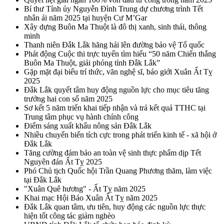
Bí thư Tỉnh ủy Nguyễn Đình Trung dự chương trình Tết
nhân ái năm 2025 tại huyện Cư M’Gar
Xây dựng Buôn Ma Thuột là đô thị xanh, sinh thái, thông
minh
Thanh niên Đắk Lắk hăng hái lên đường bảo vệ Tổ quốc
Phát động Cuộc thi trực tuyến tìm hiểu “50 năm Chiến thắng
Buôn Ma Thuột, giải phóng tỉnh Đắk Lắk”
Gặp mặt đại biểu trí thức, văn nghệ sĩ, báo giới Xuân Ất Tỵ
2025
Đắk Lắk quyết tâm huy động nguồn lực cho mục tiêu tăng
trưởng hai con số năm 2025
Sơ kết 5 năm triển khai tiếp nhận và trả kết quả TTHC tại
Trung tâm phục vụ hành chính công
Điểm sáng xuất khẩu nông sản Đắk Lắk
Nhiều chuyển biến tích cực trong phát triển kinh tế - xã hội ở
Đắk Lắk
Tăng cường đảm bảo an toàn vệ sinh thực phẩm dịp Tết
Nguyên đán Ất Tỵ 2025
Phó Chủ tịch Quốc hội Trần Quang Phương thăm, làm việc
tại Đắk Lắk
"Xuân Quê hương" - Ất Tỵ năm 2025
Khai mạc Hội Báo Xuân Ất Tỵ năm 2025
Đắk Lắk quan tâm, ưu tiên, huy động các nguồn lực thực
hiện tốt công tác giảm nghèo