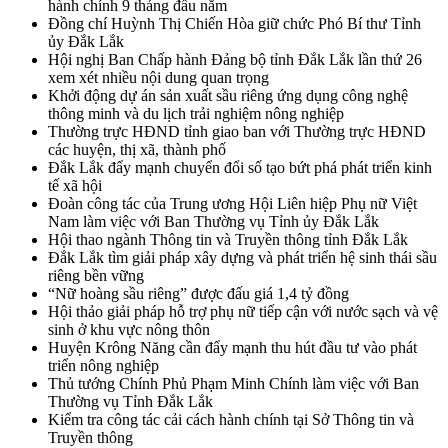
hành chính 9 tháng đầu năm
Đồng chí Huỳnh Thị Chiến Hòa giữ chức Phó Bí thư Tỉnh
ủy Đắk Lắk
Hội nghị Ban Chấp hành Đảng bộ tỉnh Đắk Lắk lần thứ 26
xem xét nhiều nội dung quan trọng
Khởi động dự án sản xuất sầu riêng ứng dụng công nghệ
thông minh và du lịch trải nghiệm nông nghiệp
Thường trực HĐND tỉnh giao ban với Thường trực HĐND
các huyện, thị xã, thành phố
Đắk Lắk đẩy mạnh chuyển đổi số tạo bứt phá phát triển kinh
tế xã hội
Đoàn công tác của Trung ương Hội Liên hiệp Phụ nữ Việt
Nam làm việc với Ban Thường vụ Tỉnh ủy Đắk Lắk
Hội thao ngành Thông tin và Truyền thông tỉnh Đắk Lắk
Đắk Lắk tìm giải pháp xây dựng và phát triển hệ sinh thái sầu
riêng bền vững
“Nữ hoàng sầu riêng” được đấu giá 1,4 tỷ đồng
Hội thảo giải pháp hỗ trợ phụ nữ tiếp cận với nước sạch và vệ
sinh ở khu vực nông thôn
Huyện Krông Năng cần đẩy mạnh thu hút đầu tư vào phát
triển nông nghiệp
Thủ tướng Chính Phủ Phạm Minh Chính làm việc với Ban
Thường vụ Tỉnh Đắk Lắk
Kiểm tra công tác cải cách hành chính tại Sở Thông tin và
Truyền thông