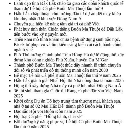
Lãnh đạo tỉnh Đắk Lắk chào xã giao các đoàn khách quốc tế
tham dự Lễ hội Cà phê Buôn Ma Thuột lần thứ 9
Đắk Lắk chấp thuận chủ trương đầu tư dự án dệt may khép
kín duy nhất ở khu vực Đông Nam Á
Chuyên gia hiến kế nâng tầm giá trị cà phê Việt
Phát huy tinh thần Chiến thắng Buôn Ma Thuột để Đắk Lắk
tiến bước vào kỷ nguyên mới
Triển khai mô hình khám chữa bệnh sử dụng sinh trắc học,
Kiosk tự phục vụ và tìm kiếm sáng kiến cải cách hành chính
ngành y tế
Phó Thủ tướng Chính phủ Trần Hồng Hà dự lễ động thổ xây
dựng khu công nghiệp Phú Xuân, huyện Cư M’Gar
Thành phố Buôn Ma Thuột thúc đẩy nhanh lộ trình chuyển
đổi số và phát triển đô thị thông minh đến năm 2030
Bế mạc Lễ hội Cà phê Buôn Ma Thuột lần thứ 9 năm 2025
Đắk Lắk giành giải Nhất Hội thi Nhà nông đua tài năm 2025
Động thổ xây dựng Nhà máy cà phê lớn nhất Đông Nam Á
36 thí sinh tham gia Cuộc thi Rang cà phê đặc sản Việt Nam
2025
Khởi công Dự án Tổ hợp trung tâm thương mại, khách sạn,
nhà ở tại số 02 Mai Hắc Đế, thành phố Buôn Ma Thuột
Đặc sắc Hội voi Buôn Đôn năm 2025
Hội trại Cà phê: “Đồng hành, chia sẻ”
Bồi dưỡng kỹ năng phục vụ Lễ hội Cà phê Buôn Ma Thuột
lần thứ 9 năm 2025