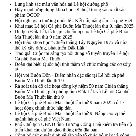
Lung linh sắc màu văn hóa tại Lễ hội đường phố
Đẩy mạnh ứng dụng khoa học kỹ thuật trong sản xuất sản
phẩm OCOP
Hội nghị giao thương quốc tế - Kết nối, nâng tầm cà phê Việt
Khai mạc Lễ hội Cà phê Buôn Ma Thuột lần thứ 9, năm 2025
Du lịch Đắk Lắk tích cực chuẩn bị cho Lễ hội Cà phê Buôn
Ma Thuột lần thứ 9 năm 2025
Hội thảo khoa học “Chiến thắng Tây Nguyên 1975 và nửa
thế kỷ xây dựng, phát triển Đắk Lắk”
Trao giải Cuộc thi sáng tạo nội dung số tuyên truyền Lễ hội
Cà phê Buôn Ma Thuột
Đoàn đại biểu Quốc hội tỉnh thăm và chúc mừng các cơ sở y
tế
Hội voi Buôn Đôn - Điểm nhấn đặc sắc tại Lễ hội cà phê
Buôn Ma Thuột lần thứ 9
Rà soát tiến độ các hoạt động kỷ niệm 50 năm Chiến thắng
Buôn Ma Thuột, giải phóng tỉnh Đắk Lắk và Lễ hội Cà phê
Buôn Ma Thuột lần thứ 9
Lễ hội Cà phê Buôn Ma Thuột lần thứ 9 năm 2025 có 17
hoạt động chính thức hấp dẫn
Lễ hội Cà phê Buôn Ma Thuột lần thứ 9: Nâng cao vị thế
ngành hàng cà phê Việt Nam
Phó Chủ tịch UBND tỉnh Trương Công Thái kiểm tra tiến độ
triển khai các dự án giao thông trên địa bàn
Công bố các quyết định về sắp xếp tổ chức bộ máy và công