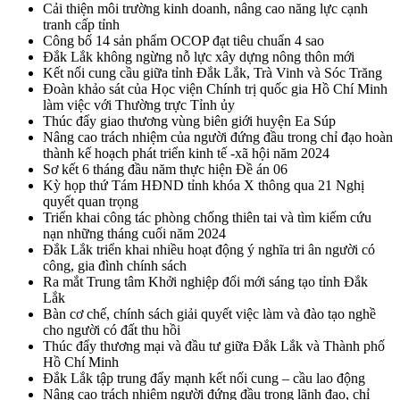
Cải thiện môi trường kinh doanh, nâng cao năng lực cạnh
tranh cấp tỉnh
Công bố 14 sản phẩm OCOP đạt tiêu chuẩn 4 sao
Đắk Lắk không ngừng nỗ lực xây dựng nông thôn mới
Kết nối cung cầu giữa tỉnh Đắk Lắk, Trà Vinh và Sóc Trăng
Đoàn khảo sát của Học viện Chính trị quốc gia Hồ Chí Minh
làm việc với Thường trực Tỉnh ủy
Thúc đẩy giao thương vùng biên giới huyện Ea Súp
Nâng cao trách nhiệm của người đứng đầu trong chỉ đạo hoàn
thành kế hoạch phát triển kinh tế -xã hội năm 2024
Sơ kết 6 tháng đầu năm thực hiện Đề án 06
Kỳ họp thứ Tám HĐND tỉnh khóa X thông qua 21 Nghị
quyết quan trọng
Triển khai công tác phòng chống thiên tai và tìm kiếm cứu
nạn những tháng cuối năm 2024
Đắk Lắk triển khai nhiều hoạt động ý nghĩa tri ân người có
công, gia đình chính sách
Ra mắt Trung tâm Khởi nghiệp đổi mới sáng tạo tỉnh Đắk
Lắk
Bàn cơ chế, chính sách giải quyết việc làm và đào tạo nghề
cho người có đất thu hồi
Thúc đẩy thương mại và đầu tư giữa Đắk Lắk và Thành phố
Hồ Chí Minh
Đắk Lắk tập trung đẩy mạnh kết nối cung – cầu lao động
Nâng cao trách nhiệm người đứng đầu trong lãnh đạo, chỉ