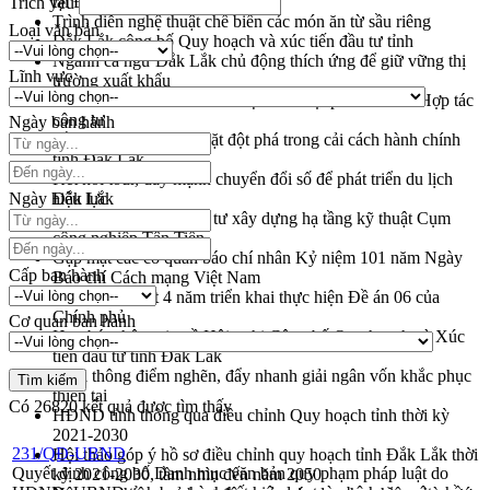
tại Đắk Lắk
Trích yếu
Trình diễn nghệ thuật chế biến các món ăn từ sầu riêng
Loại văn bản
Đắk Lắk công bố Quy hoạch và xúc tiến đầu tư tỉnh
Ngành cá ngừ Đắk Lắk chủ động thích ứng để giữ vững thị
Lĩnh vực
trường xuất khẩu
Diễn đàn Kinh tế tư nhân Việt Nam đột phá cơ chế - Hợp tác
công tư
Ngày ban hành
Đề án 06 tạo bước ngoặt đột phá trong cải cách hành chính
tỉnh Đắk Lắk
Kết nối tour, đẩy mạnh chuyển đổi số để phát triển du lịch
Ngày hiệu lực
Đắk Lắk
Khởi động Dự án Đầu tư xây dựng hạ tầng kỹ thuật Cụm
công nghiệp Tân Tiến
Gặp mặt các cơ quan báo chí nhân Kỷ niệm 101 năm Ngày
Cấp ban hành
Báo chí Cách mạng Việt Nam
Đắk Lắk sơ kết 4 năm triển khai thực hiện Đề án 06 của
Chính phủ
Cơ quan ban hành
Họp báo thông tin về Hội nghị Công bố Quy hoạch và Xúc
tiến đầu tư tỉnh Đắk Lắk
Khơi thông điểm nghẽn, đẩy nhanh giải ngân vốn khắc phục
thiên tai
Có
26820
kết quả được tìm thấy
HĐND tỉnh thông qua điều chỉnh Quy hoạch tỉnh thời kỳ
2021-2030
231/QĐ-UBND
Hội thảo góp ý hồ sơ điều chỉnh quy hoạch tỉnh Đắk Lắk thời
Quyết định công bố Danh mục văn bản quy phạm pháp luật do
kỳ 2021-2030, tầm nhìn đến năm 2050