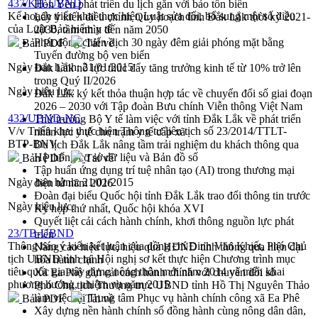
437/KH-UBND
Hòn Yến phát triển du lịch gắn với bảo tồn biển
Kế hoạch triển khai thực hiện Luật sửa đổi, bổ sung một số điều
Lấy ý kiến điều chỉnh Quy hoạch tỉnh Đắk Lắk thời kỳ 2021-
của Luật Bảo hiểm y tế
2030, tầm nhìn đến năm 2050
Phát động chiến dịch 30 ngày đêm giải phóng mặt bằng
Bản PDF
Tải về
Tuyến đường bộ ven biển
Ngày ban hành:
21/01/2015
Đắk Lắk nỗ lực thúc đẩy tăng trưởng kinh tế từ 10% trở lên
trong Quý II/2026
Ngày hiệu lực:
Đắk Lắk ký kết thỏa thuận hợp tác về chuyển đổi số giai đoạn
2026 – 2030 với Tập đoàn Bưu chính Viễn thông Việt Nam
432/UBND-NC
Thứ trưởng Bộ Y tế làm việc với tỉnh Đắk Lắk về phát triển
V/v Triển khai thực hiện Thông tư liên tịch số 23/2014/TTLT-
nhân lực y tế cho trạm y tế cấp xã
BTP-BNV
Du lịch Đắk Lắk nâng tầm trải nghiệm du khách thông qua
Hệ thống cơ sở dữ liệu và Bản đồ số
Bản PDF
Tải về
Tập huấn ứng dụng trí tuệ nhân tạo (AI) trong thương mại
Ngày ban hành:
21/01/2015
điện tử năm 2026
Đoàn đại biểu Quốc hội tỉnh Đắk Lắk trao đổi thông tin trước
Ngày hiệu lực:
Kỳ họp thứ nhất, Quốc hội khóa XVI
Quyết liệt cải cách hành chính, khơi thông nguồn lực phát
23/TB-UBND
triển
Thông báo ý kiến kết luận của đồng chí Đinh Văn Khiết, Phó Chủ
Nâng cao hiệu lực, hiệu quả HĐND tỉnh thông qua hiện đại
tịch UBND tỉnh tại Hội nghị sơ kết thực hiện Chương trình mục
hóa hành chính
tiêu quốc gia xây dựng nông thôn mới năm 2014 và triển khai
Xã Ea Phê gắn cải cách hành chính với chuyển đổi số
phương hướng, nhiệm vụ năm 2015
Phó Chủ tịch Thường trực UBND tỉnh Hồ Thị Nguyên Thảo
làm việc tại Trung tâm Phục vụ hành chính công xã Ea Phê
Bản PDF
Tải về
Xây dựng nền hành chính số đồng hành cùng nông dân dân,