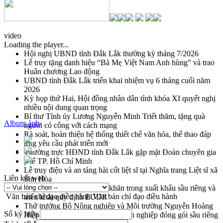
video
Loading the player...
Hội nghị UBND tỉnh Đắk Lắk thường kỳ tháng 7/2026
Lễ truy tặng danh hiệu “Bà Mẹ Việt Nam Anh hùng” và trao
Huân chương Lao động
UBND tỉnh Đắk Lắk triển khai nhiệm vụ 6 tháng cuối năm
2026
Kỳ họp thứ Hai, Hội đồng nhân dân tỉnh khóa XI quyết nghị
nhiều nội dung quan trọng
Bí thư Tỉnh ủy Lương Nguyễn Minh Triết thăm, tặng quà
Album ảnh
người có công với cách mạng
Rà soát, hoàn thiện hệ thống thiết chế văn hóa, thể thao đáp
ứng yêu cầu phát triển mới
Thường trực HĐND tỉnh Đắk Lắk gặp mặt Đoàn chuyên gia
y tế TP. Hồ Chí Minh
Lễ truy điệu và an táng hài cốt liệt sĩ tại Nghĩa trang Liệt sĩ xã
Liên kết web
Sơn Hòa
Bàn giải pháp tháo gỡ khó khăn trong xuất khẩu sầu riêng và
Văn bản chỉ đạo điều hành
Văn bản chỉ đạo điều hành
triển khai quy định EUDR
Thứ trưởng Bộ Nông nghiệp và Môi trường Nguyễn Hoàng
Số ký hiệu
Hiệp khảo sát vùng trồng và doanh nghiệp đóng gói sầu riêng