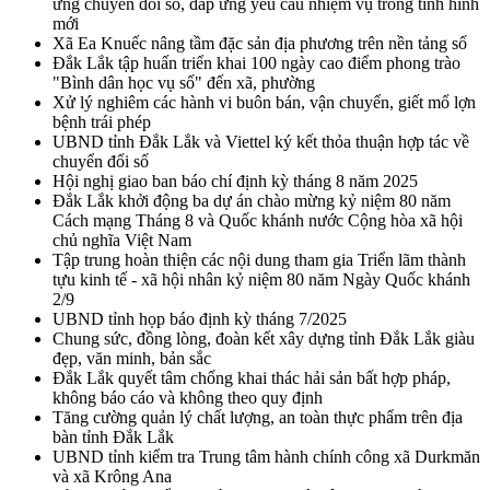
ứng chuyển đổi số, đáp ứng yêu cầu nhiệm vụ trong tình hình
mới
Xã Ea Knuếc nâng tầm đặc sản địa phương trên nền tảng số
Đắk Lắk tập huấn triển khai 100 ngày cao điểm phong trào
"Bình dân học vụ số" đến xã, phường
Xử lý nghiêm các hành vi buôn bán, vận chuyển, giết mổ lợn
bệnh trái phép
UBND tỉnh Đắk Lắk và Viettel ký kết thỏa thuận hợp tác về
chuyển đổi số
Hội nghị giao ban báo chí định kỳ tháng 8 năm 2025
Đắk Lắk khởi động ba dự án chào mừng kỷ niệm 80 năm
Cách mạng Tháng 8 và Quốc khánh nước Cộng hòa xã hội
chủ nghĩa Việt Nam
Tập trung hoàn thiện các nội dung tham gia Triển lãm thành
tựu kinh tế - xã hội nhân kỷ niệm 80 năm Ngày Quốc khánh
2/9
UBND tỉnh họp báo định kỳ tháng 7/2025
Chung sức, đồng lòng, đoàn kết xây dựng tỉnh Đắk Lắk giàu
đẹp, văn minh, bản sắc
Đắk Lắk quyết tâm chống khai thác hải sản bất hợp pháp,
không báo cáo và không theo quy định
Tăng cường quản lý chất lượng, an toàn thực phẩm trên địa
bàn tỉnh Đắk Lắk
UBND tỉnh kiểm tra Trung tâm hành chính công xã Durkmăn
và xã Krông Ana