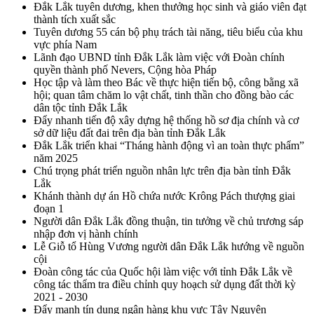
Đắk Lắk tuyên dương, khen thưởng học sinh và giáo viên đạt
thành tích xuất sắc
Tuyên dương 55 cán bộ phụ trách tài năng, tiêu biểu của khu
vực phía Nam
Lãnh đạo UBND tỉnh Đắk Lắk làm việc với Đoàn chính
quyền thành phố Nevers, Cộng hòa Pháp
Học tập và làm theo Bác về thực hiện tiến bộ, công bằng xã
hội; quan tâm chăm lo vật chất, tinh thần cho đồng bào các
dân tộc tỉnh Đắk Lắk
Đẩy nhanh tiến độ xây dựng hệ thống hồ sơ địa chính và cơ
sở dữ liệu đất đai trên địa bàn tỉnh Đắk Lắk
Đắk Lắk triển khai “Tháng hành động vì an toàn thực phẩm”
năm 2025
Chú trọng phát triển nguồn nhân lực trên địa bàn tỉnh Đắk
Lắk
Khánh thành dự án Hồ chứa nước Krông Pách thượng giai
đoạn 1
Người dân Đắk Lắk đồng thuận, tin tưởng về chủ trương sáp
nhập đơn vị hành chính
Lễ Giỗ tổ Hùng Vương người dân Đắk Lắk hướng về nguồn
cội
Đoàn công tác của Quốc hội làm việc với tỉnh Đắk Lắk về
công tác thẩm tra điều chỉnh quy hoạch sử dụng đất thời kỳ
2021 - 2030
Đẩy mạnh tín dụng ngân hàng khu vực Tây Nguyên