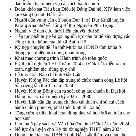
đạo triển khai nhiệm vụ cải cách hành chính
Đoàn khảo sát Tiểu ban Điều lệ Đảng Đại hội XIV làm việc
tại Đảng bộ tỉnh Đắk Lắk
Người dân vùng căn cứ buôn Dur 1, xã Dur Kmăl huyện
Krông Ana nhớ về Tổng Bí thư Nguyễn Phú Trọng
Ngành y tế tích cực thực hiện chuyển đổi số
Tiếp tục phát huy kêu gọi nguồn lực đầu tư để xây dựng các
công trình, dự án của thị xã Buôn Hồ
Kỳ họp chuyên đề lần thứ Mười ba HĐND tỉnh khóa X
thông qua nhiều nội dung quan trọng
Khai mạc chương trình Hành trình đỏ toàn quốc
Kỳ thi tốt nghiệp THPT năm 2024 tại Đắk Lắk diễn ra an
toàn, nghiêm túc, đúng quy chế
Lễ trao Giải Báo chí tỉnh Đắk Lắk
Huyện Krông Pắc cần tập trung tổ chức thành công Lễ hội
Sầu riêng lần thứ II, năm 2024
Huyện Krông Bông cần rà soát công tác chuẩn bị Đại hội
Đảng bộ các cấp nhiệm kỳ 2025 – 2030
Huyện Lắk cần tập trung chỉ đạo cải thiện chỉ số cải cách
hành chính phục vụ phát triển kinh tế - xã hội
Tăng cường triển khai hoạt động dạy và học bơi an toàn cho
học sinh
Lan toả Ngày sách và Văn hóa đọc tỉnh Đắk Lắk năm 2024
Nỗ lực ôn luyện cho Kỳ thi tốt nghiệp THPT năm 2024
Đoàn công tác của UBND tỉnh Đắk Lắk thăm và chúc thọ