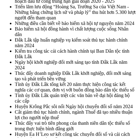
hoạch đầu tư công trung hạn giai đoạn 2020 - 2025
Triển lãm lưu động “Hoàng Sa, Trường Sa của Việt Nam -
Những bằng chứng lịch sử và pháp lý” thu hút hơn 5.300 lượt
người đến tham quan
Những điều cần biết về bảo hiểm xã hội tự nguyện năm 2024
Bảo hiểm xã hội đồng hành vì chất lượng cuộc sống Nhân
dân
Đắk Lắk tập huấn nghiệp vụ kiểm soát thủ tục hành chính
năm 2024
Kiểm tra công tác cải cách hành chính tại Ban Dân tộc tỉnh
Đắk Lắk
Ngày hội khởi nghiệp đổi mới sáng tạo tỉnh Đắk Lắk năm
2024
Thúc đẩy doanh nghiệp Đắk Lắk khởi nghiệp, đổi mới sáng
tạo và phát triển bền vững
Tỉnh ủy Đắk Lắk tổng kết 20 năm thực hiện công tác kết
nghĩa các cơ quan, đơn vị với buôn đồng bào dân tộc thiểu số
Tỉnh ủy Đắk Lắk quán triệt các văn bản về đại hội đảng bộ
các cấp
Huyện Krông Pắc sôi nổi Ngày hội chuyển đổi số năm 2024
Cắt giảm thủ tục hành chính, ngành Thuế đã tạo nhiều thuận
lợi cho người nộp thuế
Thúc đẩy vai trò tiên phong của thanh niên dân tộc thiểu số
trong thực hiện bình đẳng giới
Huyện Ea H’Leo sơ kết công tác chuyển đổi số và cải cách