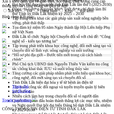
Xin ý kiến đánh giá về giao diện, nội dung, chất lượng cung cấp
Đại hội Thi đua yêu nước tỉnh Đắk Lắk lần thứ I (2025-2030)
thông tin của Cổng thông tin điện tử tỉnh
Đồng chí Lương Nguyễn Minh Triết được chỉ định làm Bí
Rất tốt
Tốt
Trung bình
Kém
Rất kém
thư Tỉnh ủy Đắk Lắk nhiệm kỳ 2025 – 2030
Bình chọn
Kết quả
Tập trung triển khai các giải pháp sản xuất nông nghiệp bền
vững, phát thải thấp
Tọa đàm kỷ niệm 95 năm Ngày thành lập Hội Liên hiệp Phụ
nữ Việt Nam
Đắk Lắk tổ chức Ngày hội Chuyển đổi số với chủ đề: “Công
nghệ số - kiến tạo tương lai”
Tập trung phát triển khoa học công nghệ, đổi mới sáng tạo và
chuyển đổi số lĩnh vực nông nghiệp và môi trường
“Hồ sơ phi địa giới – Bước tiến mới trong cải cách hành
chính”
Phó Chủ tịch UBND tỉnh Nguyễn Thiên Văn kiểm tra công
tác chống khai thác IUU và nuôi trồng thủy sản
Tăng cường các giải pháp nhằm phát triển hiệu quả khoa học,
công nghệ, đổi mới sáng tạo và chuyển đổi số
Tỉnh Đắk Lắk hiện đại hóa y tế từ bệnh án điện tử
Trang chủ
Tập huấn công tác đối ngoại và tuyên truyền quản lý biên
Sơ đồ cổng
giới, biển đảo
Nhiều cách làm hay trong chuyển đổi số vì người dân
Toggle navigation
Quyết tâm phấn đấu hoàn thành thắng lợi các mục tiêu, nhiệm
vụ Nghị quyết Đại hội đại biểu Đảng bộ tỉnh Đắk Lắk nhiệm
CỔNG THÔNG TIN ĐIỆN TỬ TỈNH ĐẮK LẮK
kỳ 2025-2030