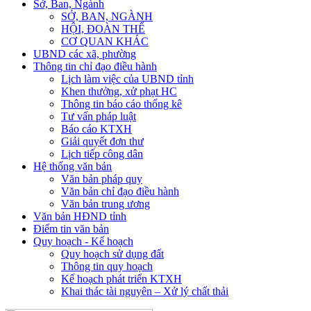
Sở, Ban, Ngành
SỞ, BAN, NGÀNH
HỘI, ĐOÀN THỂ
CƠ QUAN KHÁC
UBND các xã, phường
Thông tin chỉ đạo điều hành
Lịch làm việc của UBND tỉnh
Khen thưởng, xử phạt HC
Thông tin báo cáo thống kê
Tư vấn pháp luật
Báo cáo KTXH
Giải quyết đơn thư
Lịch tiếp công dân
Hệ thống văn bản
Văn bản pháp quy
Văn bản chỉ đạo điều hành
Văn bản trung ương
Văn bản HĐND tỉnh
Điểm tin văn bản
Quy hoạch - Kế hoạch
Quy hoạch sử dụng đất
Thông tin quy hoạch
Kế hoạch phát triển KTXH
Khai thác tài nguyên – Xử lý chất thải