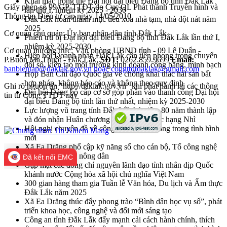
Khai mạc trọng thể Đại hội đại biểu Đảng bộ tỉnh Đắk Lắk
Giấy phép số 99/GP-TTĐT do Cục QL Phát thanh Truyền hình và
lần thứ I, nhiệm kỳ 2025 - 2030
Thông tin Điện tử cấp ngày 14/05/2010
Đắk Lắk hoàn thành mục tiêu xóa nhà tạm, nhà dột nát năm
2025
Cơ quan chủ quản: Ủy ban nhân dân tỉnh Đắk Lắk
Phiên trù bị Đại hội đại biểu Đảng bộ tỉnh Đắk Lắk lần thứ I,
nhiệm kỳ 2025-2030
Cơ quan thường trực: Văn phòng UBND tỉnh - 09 Lê Duẩn -
Hiệp hội Doanh nhân Đắk Lắk cần tiên phong trong chuyển
P.Buôn Ma Thuột - Đắk Lắk.
SĐT:
0262.859.9699
Email:
đổi số, kiến tạo môi trường kinh doanh công bằng, minh bạch
banbientap@daklak.gov.vn hoặc congttdtdaklak@gmail.com
Họp Ban Chỉ đạo Quốc gia về chống khai thác hải sản bất
hợp pháp, không báo cáo và không theo quy định
Ghi rõ nguồn tin "http://daklak.gov.vn" khi phát hành lại các thông
Đại hội Đảng bộ cấp cơ sở góp phần vào thanh công Đại hội
tin từ Cổng TTĐT này
đại biểu Đảng bộ tỉnh lần thứ nhất, nhiệm kỳ 2025-2030
Lực lượng vũ trang tỉnh Đắk Lắk kỷ niệm 80 năm thành lập
và đón nhận Huân chương Bảo vệ Tổ quốc hạng Nhì
Hội nghị chuyên đề về công tác khuyến nông trong tình hình
mới
Xã Ea Drăng phổ cập kỹ năng số cho cán bộ, Tổ công nghệ
số cộng đồng và nông dân
Đã kết nối EMC
Gặp mặt các đồng chí nguyên lãnh đạo tỉnh nhân dịp Quốc
khánh nước Cộng hòa xã hội chủ nghĩa Việt Nam
300 gian hàng tham gia Tuần lễ Văn hóa, Du lịch và Ẩm thực
Đắk Lắk năm 2025
Xã Ea Drăng thúc đẩy phong trào “Bình dân học vụ số”, phát
triển khoa học, công nghệ và đổi mới sáng tạo
Công an tỉnh Đắk Lắk đẩy mạnh cải cách hành chính, thích