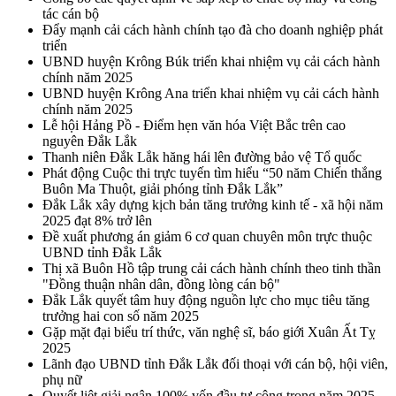
tác cán bộ
Đẩy mạnh cải cách hành chính tạo đà cho doanh nghiệp phát
triển
UBND huyện Krông Búk triển khai nhiệm vụ cải cách hành
chính năm 2025
UBND huyện Krông Ana triển khai nhiệm vụ cải cách hành
chính năm 2025
Lễ hội Hảng Pồ - Điểm hẹn văn hóa Việt Bắc trên cao
nguyên Đắk Lắk
Thanh niên Đắk Lắk hăng hái lên đường bảo vệ Tổ quốc
Phát động Cuộc thi trực tuyến tìm hiểu “50 năm Chiến thắng
Buôn Ma Thuột, giải phóng tỉnh Đắk Lắk”
Đắk Lắk xây dựng kịch bản tăng trưởng kinh tế - xã hội năm
2025 đạt 8% trở lên
Đề xuất phương án giảm 6 cơ quan chuyên môn trực thuộc
UBND tỉnh Đắk Lắk
Thị xã Buôn Hồ tập trung cải cách hành chính theo tinh thần
"Đồng thuận nhân dân, đồng lòng cán bộ"
Đắk Lắk quyết tâm huy động nguồn lực cho mục tiêu tăng
trưởng hai con số năm 2025
Gặp mặt đại biểu trí thức, văn nghệ sĩ, báo giới Xuân Ất Tỵ
2025
Lãnh đạo UBND tỉnh Đắk Lắk đối thoại với cán bộ, hội viên,
phụ nữ
Quyết liệt giải ngân 100% vốn đầu tư công trong năm 2025