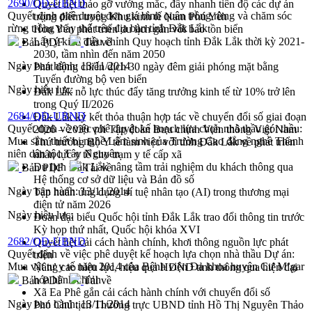
2690/QĐ-UBND
Quyết liệt tháo gỡ vướng mắc, đẩy nhanh tiến độ các dự án
Quyết định phê duyệt đơn giá bình quân trồng rừng và chăm sóc
trọng điểm trong Khu kinh tế Nam Phú Yên
rừng trồng thay thế trên địa bàn tỉnh Đắk Lắk
Hòn Yến phát triển du lịch gắn với bảo tồn biển
Lấy ý kiến điều chỉnh Quy hoạch tỉnh Đắk Lắk thời kỳ 2021-
Bản PDF
Tải về
2030, tầm nhìn đến năm 2050
Ngày ban hành:
13/11/2014
Phát động chiến dịch 30 ngày đêm giải phóng mặt bằng
Tuyến đường bộ ven biển
Ngày hiệu lực:
Đắk Lắk nỗ lực thúc đẩy tăng trưởng kinh tế từ 10% trở lên
trong Quý II/2026
2684/QĐ-UBND
Đắk Lắk ký kết thỏa thuận hợp tác về chuyển đổi số giai đoạn
Quyết định về việc phê duyệt kế hoạch lựa chọn nhà thầu gói thầu:
2026 – 2030 với Tập đoàn Bưu chính Viễn thông Việt Nam
Mua sắm thiết bị nghề Lâm sinh của Trường Cao đẳng nghề Thanh
Thứ trưởng Bộ Y tế làm việc với tỉnh Đắk Lắk về phát triển
niên dân tộc Tây Nguyên
nhân lực y tế cho trạm y tế cấp xã
Du lịch Đắk Lắk nâng tầm trải nghiệm du khách thông qua
Bản PDF
Tải về
Hệ thống cơ sở dữ liệu và Bản đồ số
Ngày ban hành:
13/11/2014
Tập huấn ứng dụng trí tuệ nhân tạo (AI) trong thương mại
điện tử năm 2026
Ngày hiệu lực:
Đoàn đại biểu Quốc hội tỉnh Đắk Lắk trao đổi thông tin trước
Kỳ họp thứ nhất, Quốc hội khóa XVI
2682/QĐ-UBND
Quyết liệt cải cách hành chính, khơi thông nguồn lực phát
Quyết định về việc phê duyệt kế hoạch lựa chọn nhà thầu Dự án:
triển
Mua vật tư y tế năm 2014 của Bệnh viện Đa khoa huyện Cư M’gar
Nâng cao hiệu lực, hiệu quả HĐND tỉnh thông qua hiện đại
hóa hành chính
Bản PDF
Tải về
Xã Ea Phê gắn cải cách hành chính với chuyển đổi số
Ngày ban hành:
13/11/2014
Phó Chủ tịch Thường trực UBND tỉnh Hồ Thị Nguyên Thảo