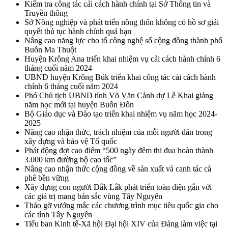
Kiểm tra công tác cải cách hành chính tại Sở Thông tin và
Truyền thông
Sở Nông nghiệp và phát triển nông thôn không có hồ sơ giải
quyết thủ tục hành chính quá hạn
Nâng cao năng lực cho tổ công nghệ số cộng đồng thành phố
Buôn Ma Thuột
Huyện Krông Ana triển khai nhiệm vụ cải cách hành chính 6
tháng cuối năm 2024
UBND huyện Krông Búk triển khai công tác cải cách hành
chính 6 tháng cuối năm 2024
Phó Chủ tịch UBND tỉnh Võ Văn Cảnh dự Lễ Khai giảng
năm học mới tại huyện Buôn Đôn
Bộ Giáo dục và Đào tạo triển khai nhiệm vụ năm học 2024-
2025
Nâng cao nhận thức, trách nhiệm của mỗi người dân trong
xây dựng và bảo vệ Tổ quốc
Phát động đợt cao điểm “500 ngày đêm thi đua hoàn thành
3.000 km đường bộ cao tốc”
Nâng cao nhận thức cộng đồng về sản xuất và canh tác cà
phê bền vững
Xây dựng con người Đắk Lắk phát triển toàn diện gắn với
các giá trị mang bản sắc vùng Tây Nguyên
Tháo gỡ vướng mắc các chương trình mục tiêu quốc gia cho
các tỉnh Tây Nguyên
Tiểu ban Kinh tế-Xã hội Đại hội XIV của Đảng làm việc tại