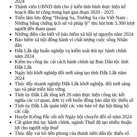
2024
Thành viên UBND tỉnh cho ý kiến tình hình thực hiện kế
hoạch đầu tư công trung hạn giai đoạn 2020 - 2025
Triển lãm lưu động “Hoàng Sa, Trường Sa của Việt Nam -
Những bằng chứng lịch sử và pháp lý” thu hút hơn 5.300 lượt
người đến tham quan
Những điều cần biết về bảo hiểm xã hội tự nguyện năm 2024
Bảo hiểm xã hội đồng hành vì chất lượng cuộc sống Nhân
dân
Đắk Lắk tập huấn nghiệp vụ kiểm soát thủ tục hành chính
năm 2024
Kiểm tra công tác cải cách hành chính tại Ban Dân tộc tỉnh
Đắk Lắk
Ngày hội khởi nghiệp đổi mới sáng tạo tỉnh Đắk Lắk năm
2024
Thúc đẩy doanh nghiệp Đắk Lắk khởi nghiệp, đổi mới sáng
tạo và phát triển bền vững
Tỉnh ủy Đắk Lắk tổng kết 20 năm thực hiện công tác kết
nghĩa các cơ quan, đơn vị với buôn đồng bào dân tộc thiểu số
Tỉnh ủy Đắk Lắk quán triệt các văn bản về đại hội đảng bộ
các cấp
Huyện Krông Pắc sôi nổi Ngày hội chuyển đổi số năm 2024
Cắt giảm thủ tục hành chính, ngành Thuế đã tạo nhiều thuận
lợi cho người nộp thuế
Thúc đẩy vai trò tiên phong của thanh niên dân tộc thiểu số