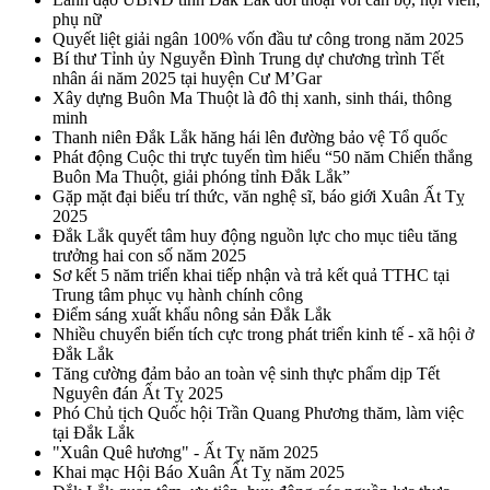
phụ nữ
Quyết liệt giải ngân 100% vốn đầu tư công trong năm 2025
Bí thư Tỉnh ủy Nguyễn Đình Trung dự chương trình Tết
nhân ái năm 2025 tại huyện Cư M’Gar
Xây dựng Buôn Ma Thuột là đô thị xanh, sinh thái, thông
minh
Thanh niên Đắk Lắk hăng hái lên đường bảo vệ Tổ quốc
Phát động Cuộc thi trực tuyến tìm hiểu “50 năm Chiến thắng
Buôn Ma Thuột, giải phóng tỉnh Đắk Lắk”
Gặp mặt đại biểu trí thức, văn nghệ sĩ, báo giới Xuân Ất Tỵ
2025
Đắk Lắk quyết tâm huy động nguồn lực cho mục tiêu tăng
trưởng hai con số năm 2025
Sơ kết 5 năm triển khai tiếp nhận và trả kết quả TTHC tại
Trung tâm phục vụ hành chính công
Điểm sáng xuất khẩu nông sản Đắk Lắk
Nhiều chuyển biến tích cực trong phát triển kinh tế - xã hội ở
Đắk Lắk
Tăng cường đảm bảo an toàn vệ sinh thực phẩm dịp Tết
Nguyên đán Ất Tỵ 2025
Phó Chủ tịch Quốc hội Trần Quang Phương thăm, làm việc
tại Đắk Lắk
"Xuân Quê hương" - Ất Tỵ năm 2025
Khai mạc Hội Báo Xuân Ất Tỵ năm 2025