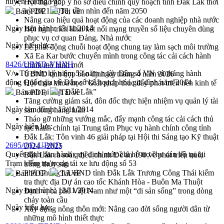
huyện Krông Pắc
Hội thảo góp ý hồ sơ điều chỉnh quy hoạch tỉnh Đắk Lắk thời
kỳ 2021-2030, tầm nhìn đến năm 2050
Bản PDF
Tải về
Nâng cao hiệu quả hoạt động của các doanh nghiệp nhà nước
Ngày ban hành:
13/11/2014
Hội nghị triển khai kết nối mạng truyền số liệu chuyên dùng
phục vụ cơ quan Đảng, Nhà nước
Ngày hiệu lực:
Lễ phát động chuỗi hoạt động chung tay làm sạch môi trường
Xã Ea Kar bước chuyển mình trong công tác cải cách hành
8426/UBND-VHXH
chính mô hình mới
V/v Tổ chức kỷ niệm 53 năm ngày Dân số VN và tháng hành
UBND tỉnh họp báo định kỳ tháng 4 năm 2026
động Quốc gia về Dân số kế hoạch hóa gia đình năm 2014
Hội thảo khoa học “Giải pháp thúc đẩy phát triển nền kinh tế
xanh tại tỉnh Đắk Lắk”
Bản PDF
Tải về
Tăng cường giám sát, đôn đốc thực hiện nhiệm vụ quản lý tài
Ngày ban hành:
13/11/2014
sản công hàng tuần
Tháo gỡ những vướng mắc, đẩy mạnh công tác cải cách thủ
Ngày hiệu lực:
tục hành chính tại Trung tâm Phục vụ hành chính công tỉnh
Đắk Lắk: Tôn vinh 46 giải pháp tại Hội thi Sáng tạo Kỹ thuật
2695/QĐ-UBND
2024 - 2025
Quyết định ban hành quy định mức chi hỗ trợ cho cán bộ tại tại
Đắk Lắk rà soát, điều chỉnh Đề án 190 về phát triển nuôi
Trạm kiểm tra trọng tải xe lưu động số 53
trồng thủy sản
Phó Chủ tịch UBND tỉnh Đắk Lắk Trương Công Thái kiểm
Bản PDF
Tải về
tra thực địa Dự án cao tốc Khánh Hòa - Buôn Ma Thuột
Ngày ban hành:
13/11/2014
Định vị cà phê Việt Nam như một “di sản sống” trong dòng
chảy toàn cầu
Ngày hiệu lực:
Xây dựng nông thôn mới: Nâng cao đời sống người dân từ
những mô hình thiết thực