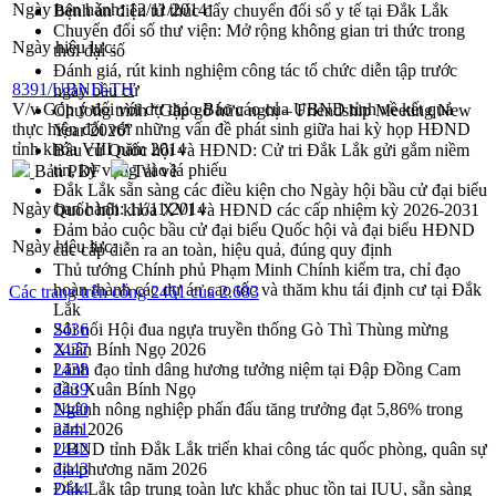
Ngày ban hành:
12/11/2014
Bệnh án điện tử thúc đẩy chuyển đổi số y tế tại Đắk Lắk
Chuyển đổi số thư viện: Mở rộng không gian tri thức trong
Ngày hiệu lực:
thời đại số
Đánh giá, rút kinh nghiệm công tác tổ chức diễn tập trước
8391/UBND-TH
ngày bầu cử
V/v Góp ý đối với dự thảo Báo cáo của UBND tỉnh về kết quả
Chương trình “Gặp gỡ hữu nghị – Friendship Meeting New
thực hiện đối với những vấn đề phát sinh giữa hai kỳ họp HĐND
Year 2026”
tỉnh khóa VIII năm 2014
Bầu cử Quốc hội và HĐND: Cử tri Đắk Lắk gửi gắm niềm
tin, kỳ vọng vào lá phiếu
Bản PDF
Tải về
Đắk Lắk sẵn sàng các điều kiện cho Ngày hội bầu cử đại biểu
Ngày ban hành:
11/11/2014
Quốc hội khóa XVI và HĐND các cấp nhiệm kỳ 2026-2031
Đảm bảo cuộc bầu cử đại biểu Quốc hội và đại biểu HĐND
Ngày hiệu lực:
các cấp diễn ra an toàn, hiệu quả, đúng quy định
Thủ tướng Chính phủ Phạm Minh Chính kiểm tra, chỉ đạo
hoàn thành các dự án cao tốc và thăm khu tái định cư tại Đắk
Các trang trên cổng 2461 của 2.683
Lắk
Sôi nổi Hội đua ngựa truyền thống Gò Thì Thùng mừng
2436
Xuân Bính Ngọ 2026
2437
Lãnh đạo tỉnh dâng hương tưởng niệm tại Đập Đồng Cam
2438
đầu Xuân Bính Ngọ
2439
Ngành nông nghiệp phấn đấu tăng trưởng đạt 5,86% trong
2440
năm 2026
2441
UBND tỉnh Đắk Lắk triển khai công tác quốc phòng, quân sự
2442
địa phương năm 2026
2443
Đắk Lắk tập trung toàn lực khắc phục tồn tại IUU, sẵn sàng
2444