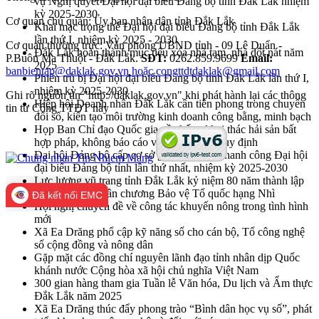
vụ Nghị quyết Đại hội đại biểu Đảng bộ tỉnh Đắk Lắk nhiệm
kỳ 2025-2030
Cơ quan chủ quản: Ủy ban nhân dân tỉnh Đắk Lắk
Khai mạc trọng thể Đại hội đại biểu Đảng bộ tỉnh Đắk Lắk
lần thứ I, nhiệm kỳ 2025 - 2030
Cơ quan thường trực: Văn phòng UBND tỉnh - 09 Lê Duẩn -
Đắk Lắk hoàn thành mục tiêu xóa nhà tạm, nhà dột nát năm
P.Buôn Ma Thuột - Đắk Lắk.
SĐT:
0262.859.9699
Email:
2025
banbientap@daklak.gov.vn hoặc congttdtdaklak@gmail.com
Phiên trù bị Đại hội đại biểu Đảng bộ tỉnh Đắk Lắk lần thứ I,
nhiệm kỳ 2025-2030
Ghi rõ nguồn tin "http://daklak.gov.vn" khi phát hành lại các thông
Hiệp hội Doanh nhân Đắk Lắk cần tiên phong trong chuyển
tin từ Cổng TTĐT này
đổi số, kiến tạo môi trường kinh doanh công bằng, minh bạch
Họp Ban Chỉ đạo Quốc gia về chống khai thác hải sản bất
hợp pháp, không báo cáo và không theo quy định
Đại hội Đảng bộ cấp cơ sở góp phần vào thanh công Đại hội
đại biểu Đảng bộ tỉnh lần thứ nhất, nhiệm kỳ 2025-2030
Lực lượng vũ trang tỉnh Đắk Lắk kỷ niệm 80 năm thành lập
và đón nhận Huân chương Bảo vệ Tổ quốc hạng Nhì
Đã kết nối EMC
Hội nghị chuyên đề về công tác khuyến nông trong tình hình
mới
Xã Ea Drăng phổ cập kỹ năng số cho cán bộ, Tổ công nghệ
số cộng đồng và nông dân
Gặp mặt các đồng chí nguyên lãnh đạo tỉnh nhân dịp Quốc
khánh nước Cộng hòa xã hội chủ nghĩa Việt Nam
300 gian hàng tham gia Tuần lễ Văn hóa, Du lịch và Ẩm thực
Đắk Lắk năm 2025
Xã Ea Drăng thúc đẩy phong trào “Bình dân học vụ số”, phát