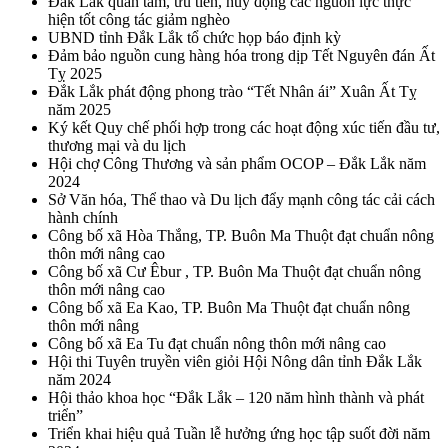
Đắk Lắk quan tâm, ưu tiên, huy động các nguồn lực thực
hiện tốt công tác giảm nghèo
UBND tỉnh Đắk Lắk tổ chức họp báo định kỳ
Đảm bảo nguồn cung hàng hóa trong dịp Tết Nguyên đán Ất
Tỵ 2025
Đắk Lắk phát động phong trào “Tết Nhân ái” Xuân Ất Tỵ
năm 2025
Ký kết Quy chế phối hợp trong các hoạt động xúc tiến đầu tư,
thương mại và du lịch
Hội chợ Công Thương và sản phẩm OCOP – Đắk Lắk năm
2024
Sở Văn hóa, Thể thao và Du lịch đẩy mạnh công tác cải cách
hành chính
Công bố xã Hòa Thắng, TP. Buôn Ma Thuột đạt chuẩn nông
thôn mới nâng cao
Công bố xã Cư Êbur , TP. Buôn Ma Thuột đạt chuẩn nông
thôn mới nâng cao
Công bố xã Ea Kao, TP. Buôn Ma Thuột đạt chuẩn nông
thôn mới nâng
Công bố xã Ea Tu đạt chuẩn nông thôn mới nâng cao
Hội thi Tuyên truyền viên giỏi Hội Nông dân tỉnh Đắk Lắk
năm 2024
Hội thảo khoa học “Đắk Lắk – 120 năm hình thành và phát
triển”
Triển khai hiệu quả Tuần lễ hưởng ứng học tập suốt đời năm