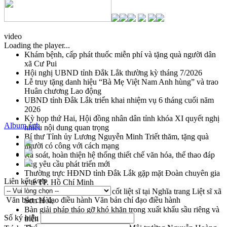
video
Loading the player...
Khám bệnh, cấp phát thuốc miễn phí và tặng quà người dân
xã Cư Pui
Hội nghị UBND tỉnh Đắk Lắk thường kỳ tháng 7/2026
Lễ truy tặng danh hiệu “Bà Mẹ Việt Nam Anh hùng” và trao
Huân chương Lao động
UBND tỉnh Đắk Lắk triển khai nhiệm vụ 6 tháng cuối năm
2026
Kỳ họp thứ Hai, Hội đồng nhân dân tỉnh khóa XI quyết nghị
Album ảnh
nhiều nội dung quan trọng
Bí thư Tỉnh ủy Lương Nguyễn Minh Triết thăm, tặng quà
người có công với cách mạng
Rà soát, hoàn thiện hệ thống thiết chế văn hóa, thể thao đáp
ứng yêu cầu phát triển mới
Thường trực HĐND tỉnh Đắk Lắk gặp mặt Đoàn chuyên gia
Liên kết web
y tế TP. Hồ Chí Minh
Lễ truy điệu và an táng hài cốt liệt sĩ tại Nghĩa trang Liệt sĩ xã
Văn bản chỉ đạo điều hành
Văn bản chỉ đạo điều hành
Sơn Hòa
Bàn giải pháp tháo gỡ khó khăn trong xuất khẩu sầu riêng và
Số ký hiệu
triển khai quy định EUDR