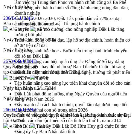
làm việc tại Trung tâm Phục vụ hành chính công xã Ea Phê
Ngày hiệu lực:
Xây dựng nền hành chính số đồng hành cùng nông dân dân,
doanh nghiệp
238/BC-UBND
Giai đoạn 2026-2030, Đắk Lắk phấn đấu có 77% xã đạt
Báo cáo tổng kết thi hành Luật Tố tụng hành chính
chuẩn nông thôn mới
Chuyển đổi số 'mở đường' cho nông nghiệp Đắk Lắk tăng
Bản PDF
Tải về
trưởng bứt phá
Ngày ban hành:
13/11/2014
Triển khai đồng bộ đo đạc, lập hồ sơ địa chính, hoàn thiện cơ
sở dữ liệu đất đai
Ngày hiệu lực:
Ứng dụng sinh trắc học - Bước tiến trong hành trình chuyển
đổi số tại Đắk Lắk
2673/QĐ-UBND
Đắk Lắk nâng cao hiệu quả công tác Đảng từ Sổ tay đảng
Quyết định về việc thay đổi nhân sự Ban Tổ chức Cuộc thi sáng
viên điện tử
tạo thanh thiếu niên, nhi đồng tỉnh Đắk Lắk
Đắk Lắk đẩy mạnh nuôi biển công nghệ, hướng tới phát triển
thủy sản bền vững
Bản PDF
Tải về
Tập huấn nâng cao năng lực triển khai chuyển đổi số cho cán
Ngày ban hành:
12/11/2014
bộ, công chức cấp xã
Đắk Lắk phát động hưởng ứng Ngày Quyền của người tiêu
Ngày hiệu lực:
dùng Việt Nam 2026
Đẩy mạnh cải cách hành chính, quyết tâm đạt được mục tiêu
2660/QĐ-UBND
tăng trưởng hai con số trong năm 2026
Quyết định về việc phê duyệt danh sách đại biểu chính thức dự Đại
Tổ chức trang trọng Lễ hội Đền thờ Lương Văn Chánh năm
hội Đại biểu các dân tộc thiểu số của tỉnh lần thứ II, năm 2014
2026
Phó Bí thư Tỉnh ủy Đắk Lắk Đỗ Hữu Huy giữ chức Bí thư
Bản PDF
Tải về
Đảng ủy Ủy Ban Nhân dân tỉnh