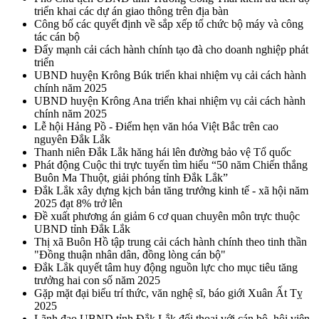
triển khai các dự án giao thông trên địa bàn
Công bố các quyết định về sắp xếp tổ chức bộ máy và công
tác cán bộ
Đẩy mạnh cải cách hành chính tạo đà cho doanh nghiệp phát
triển
UBND huyện Krông Búk triển khai nhiệm vụ cải cách hành
chính năm 2025
UBND huyện Krông Ana triển khai nhiệm vụ cải cách hành
chính năm 2025
Lễ hội Hảng Pồ - Điểm hẹn văn hóa Việt Bắc trên cao
nguyên Đắk Lắk
Thanh niên Đắk Lắk hăng hái lên đường bảo vệ Tổ quốc
Phát động Cuộc thi trực tuyến tìm hiểu “50 năm Chiến thắng
Buôn Ma Thuột, giải phóng tỉnh Đắk Lắk”
Đắk Lắk xây dựng kịch bản tăng trưởng kinh tế - xã hội năm
2025 đạt 8% trở lên
Đề xuất phương án giảm 6 cơ quan chuyên môn trực thuộc
UBND tỉnh Đắk Lắk
Thị xã Buôn Hồ tập trung cải cách hành chính theo tinh thần
"Đồng thuận nhân dân, đồng lòng cán bộ"
Đắk Lắk quyết tâm huy động nguồn lực cho mục tiêu tăng
trưởng hai con số năm 2025
Gặp mặt đại biểu trí thức, văn nghệ sĩ, báo giới Xuân Ất Tỵ
2025
Lãnh đạo UBND tỉnh Đắk Lắk đối thoại với cán bộ, hội viên,