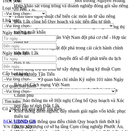
Thứ trưởng Bộ Nông nghiệp và Môi trường Nguyễn Hoàng
Trích yếu
Hiệp khảo sát vùng trồng và doanh nghiệp đóng gói sầu riêng
Loại văn bản
tại Đắk Lắk
Trình diễn nghệ thuật chế biến các món ăn từ sầu riêng
Lĩnh vực
Đắk Lắk công bố Quy hoạch và xúc tiến đầu tư tỉnh
Ngành cá ngừ Đắk Lắk chủ động thích ứng để giữ vững thị
trường xuất khẩu
Ngày ban hành
Diễn đàn Kinh tế tư nhân Việt Nam đột phá cơ chế - Hợp tác
công tư
Đề án 06 tạo bước ngoặt đột phá trong cải cách hành chính
Ngày hiệu lực
tỉnh Đắk Lắk
Kết nối tour, đẩy mạnh chuyển đổi số để phát triển du lịch
Đắk Lắk
Khởi động Dự án Đầu tư xây dựng hạ tầng kỹ thuật Cụm
Cấp ban hành
công nghiệp Tân Tiến
Gặp mặt các cơ quan báo chí nhân Kỷ niệm 101 năm Ngày
Báo chí Cách mạng Việt Nam
Cơ quan ban hành
Đắk Lắk sơ kết 4 năm triển khai thực hiện Đề án 06 của
Chính phủ
Họp báo thông tin về Hội nghị Công bố Quy hoạch và Xúc
tiến đầu tư tỉnh Đắk Lắk
Có
26826
kết quả được tìm thấy
Khơi thông điểm nghẽn, đẩy nhanh giải ngân vốn khắc phục
thiên tai
8431/UBND-CN
HĐND tỉnh thông qua điều chỉnh Quy hoạch tỉnh thời kỳ
V/v Đầu tư xây dựng cơ sở hạ tầng Cụm công nghiệp Phước An,
2021-2030