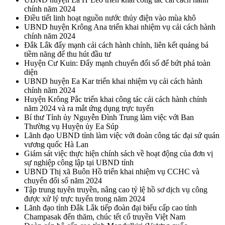
chính năm 2024
Điều tiết linh hoạt nguồn nước thủy điện vào mùa khô
UBND huyện Krông Ana triển khai nhiệm vụ cải cách hành
chính năm 2024
Đắk Lắk đẩy mạnh cải cách hành chính, liên kết quảng bá
tiềm năng để thu hút đầu tư
Huyện Cư Kuin: Đẩy mạnh chuyển đổi số để bứt phá toàn
diện
UBND huyện Ea Kar triển khai nhiệm vụ cải cách hành
chính năm 2024
Huyện Krông Pắc triển khai công tác cải cách hành chính
năm 2024 và ra mắt ứng dụng trực tuyến
Bí thư Tỉnh ủy Nguyễn Đình Trung làm việc với Ban
Thường vụ Huyện ủy Ea Súp
Lãnh đạo UBND tỉnh làm việc với đoàn công tác đại sứ quán
vương quốc Hà Lan
Giám sát việc thực hiện chính sách về hoạt động của đơn vị
sự nghiệp công lập tại UBND tỉnh
UBND Thị xã Buôn Hồ triển khai nhiệm vụ CCHC và
chuyển đổi số năm 2024
Tập trung tuyên truyền, nâng cao tỷ lệ hồ sơ dịch vụ công
được xử lý trực tuyến trong năm 2024
Lãnh đạo tỉnh Đắk Lắk tiếp đoàn đại biểu cấp cao tỉnh
Champasak đến thăm, chúc tết cổ truyền Việt Nam