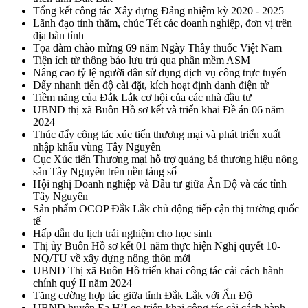
Tổng kết công tác Xây dựng Đảng nhiệm kỳ 2020 - 2025
Lãnh đạo tỉnh thăm, chúc Tết các doanh nghiệp, đơn vị trên
địa bàn tỉnh
Tọa đàm chào mừng 69 năm Ngày Thầy thuốc Việt Nam
Tiện ích từ thông báo lưu trú qua phần mềm ASM
Nâng cao tỷ lệ người dân sử dụng dịch vụ công trực tuyến
Đẩy nhanh tiến độ cài đặt, kích hoạt định danh điện tử
Tiềm năng của Đắk Lắk cơ hội của các nhà đầu tư
UBND thị xã Buôn Hồ sơ kết và triển khai Đề án 06 năm
2024
Thúc đẩy công tác xúc tiến thương mại và phát triển xuất
nhập khẩu vùng Tây Nguyên
Cục Xúc tiến Thương mại hỗ trợ quảng bá thương hiệu nông
sản Tây Nguyên trên nền tảng số
Hội nghị Doanh nghiệp và Đầu tư giữa Ấn Độ và các tỉnh
Tây Nguyên
Sản phẩm OCOP Đắk Lắk chủ động tiếp cận thị trường quốc
tế
Hấp dẫn du lịch trải nghiệm cho học sinh
Thị ủy Buôn Hồ sơ kết 01 năm thực hiện Nghị quyết 10-
NQ/TU về xây dựng nông thôn mới
UBND Thị xã Buôn Hồ triển khai công tác cải cách hành
chính quý II năm 2024
Tăng cường hợp tác giữa tỉnh Đắk Lắk với Ấn Độ
UBND huyện Ea H’Leo triển khai công tác cải cách hành