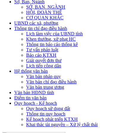
Sở, Ban, Ngành
SỞ, BAN, NGÀNH
HỘI, ĐOÀN THỂ
CƠ QUAN KHÁC
UBND các xã, phường
Thông tin chỉ đạo điều hành
Lịch làm việc của UBND tỉnh
Khen thưởng, xử phạt HC
Thông tin báo cáo thống kê
Tư vấn pháp luật
Báo cáo KTXH
Giải quyết đơn thư
Lịch tiếp công dân
Hệ thống văn bản
Văn bản pháp quy
Văn bản chỉ đạo điều hành
Văn bản trung ương
Văn bản HĐND tỉnh
Điểm tin văn bản
Quy hoạch - Kế hoạch
Quy hoạch sử dụng đất
Thông tin quy hoạch
Kế hoạch phát triển KTXH
Khai thác tài nguyên – Xử lý chất thải