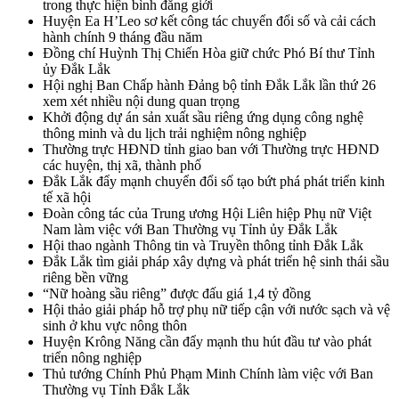
trong thực hiện bình đẳng giới
Huyện Ea H’Leo sơ kết công tác chuyển đổi số và cải cách
hành chính 9 tháng đầu năm
Đồng chí Huỳnh Thị Chiến Hòa giữ chức Phó Bí thư Tỉnh
ủy Đắk Lắk
Hội nghị Ban Chấp hành Đảng bộ tỉnh Đắk Lắk lần thứ 26
xem xét nhiều nội dung quan trọng
Khởi động dự án sản xuất sầu riêng ứng dụng công nghệ
thông minh và du lịch trải nghiệm nông nghiệp
Thường trực HĐND tỉnh giao ban với Thường trực HĐND
các huyện, thị xã, thành phố
Đắk Lắk đẩy mạnh chuyển đổi số tạo bứt phá phát triển kinh
tế xã hội
Đoàn công tác của Trung ương Hội Liên hiệp Phụ nữ Việt
Nam làm việc với Ban Thường vụ Tỉnh ủy Đắk Lắk
Hội thao ngành Thông tin và Truyền thông tỉnh Đắk Lắk
Đắk Lắk tìm giải pháp xây dựng và phát triển hệ sinh thái sầu
riêng bền vững
“Nữ hoàng sầu riêng” được đấu giá 1,4 tỷ đồng
Hội thảo giải pháp hỗ trợ phụ nữ tiếp cận với nước sạch và vệ
sinh ở khu vực nông thôn
Huyện Krông Năng cần đẩy mạnh thu hút đầu tư vào phát
triển nông nghiệp
Thủ tướng Chính Phủ Phạm Minh Chính làm việc với Ban
Thường vụ Tỉnh Đắk Lắk