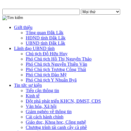
Giới thiệu
Tổng quan Đắk Lắk
HĐND tỉnh Đắk Lắk
UBND tỉnh Đắk Lắk
Lãnh đạo UBND tỉnh
Chủ tịch Đỗ Hữu Huy
Phó Chủ tịch Hồ Thị Nguyên Thảo
Phó Chủ tịch Nguyễn Thiên Văn
Phó Chủ tịch Trương Công Thái
Phó Chủ tịch Đào Mỹ
Phó Chủ tịch Y Nhuân Byă
Tin tức sự kiện
Tiếp cận thông tin
Kinh tế
Đột phá phát triển KHCN, ĐMST, CĐS
Văn hóa, Xã hội
Giảm nghèo về thông tin
Cải cách hành chính
Giáo dục, Khoa học, Công nghệ
Chương trình tái canh cây cà phê