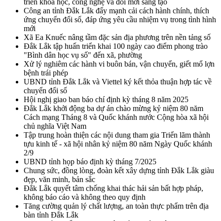
triển khoa học, công nghệ và đổi mới sáng tạo
Công an tỉnh Đắk Lắk đẩy mạnh cải cách hành chính, thích
ứng chuyển đổi số, đáp ứng yêu cầu nhiệm vụ trong tình hình
mới
Xã Ea Knuếc nâng tầm đặc sản địa phương trên nền tảng số
Đắk Lắk tập huấn triển khai 100 ngày cao điểm phong trào
"Bình dân học vụ số" đến xã, phường
Xử lý nghiêm các hành vi buôn bán, vận chuyển, giết mổ lợn
bệnh trái phép
UBND tỉnh Đắk Lắk và Viettel ký kết thỏa thuận hợp tác về
chuyển đổi số
Hội nghị giao ban báo chí định kỳ tháng 8 năm 2025
Đắk Lắk khởi động ba dự án chào mừng kỷ niệm 80 năm
Cách mạng Tháng 8 và Quốc khánh nước Cộng hòa xã hội
chủ nghĩa Việt Nam
Tập trung hoàn thiện các nội dung tham gia Triển lãm thành
tựu kinh tế - xã hội nhân kỷ niệm 80 năm Ngày Quốc khánh
2/9
UBND tỉnh họp báo định kỳ tháng 7/2025
Chung sức, đồng lòng, đoàn kết xây dựng tỉnh Đắk Lắk giàu
đẹp, văn minh, bản sắc
Đắk Lắk quyết tâm chống khai thác hải sản bất hợp pháp,
không báo cáo và không theo quy định
Tăng cường quản lý chất lượng, an toàn thực phẩm trên địa
bàn tỉnh Đắk Lắk