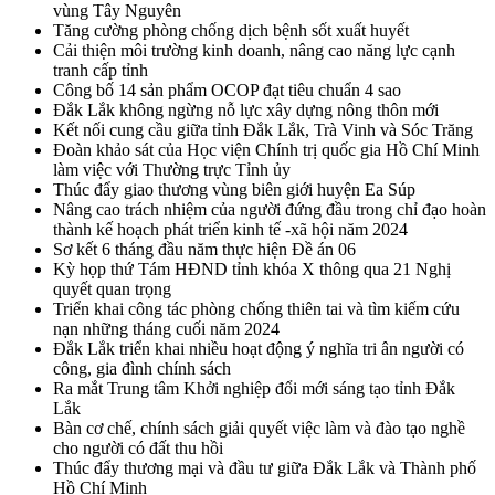
vùng Tây Nguyên
Tăng cường phòng chống dịch bệnh sốt xuất huyết
Cải thiện môi trường kinh doanh, nâng cao năng lực cạnh
tranh cấp tỉnh
Công bố 14 sản phẩm OCOP đạt tiêu chuẩn 4 sao
Đắk Lắk không ngừng nỗ lực xây dựng nông thôn mới
Kết nối cung cầu giữa tỉnh Đắk Lắk, Trà Vinh và Sóc Trăng
Đoàn khảo sát của Học viện Chính trị quốc gia Hồ Chí Minh
làm việc với Thường trực Tỉnh ủy
Thúc đẩy giao thương vùng biên giới huyện Ea Súp
Nâng cao trách nhiệm của người đứng đầu trong chỉ đạo hoàn
thành kế hoạch phát triển kinh tế -xã hội năm 2024
Sơ kết 6 tháng đầu năm thực hiện Đề án 06
Kỳ họp thứ Tám HĐND tỉnh khóa X thông qua 21 Nghị
quyết quan trọng
Triển khai công tác phòng chống thiên tai và tìm kiếm cứu
nạn những tháng cuối năm 2024
Đắk Lắk triển khai nhiều hoạt động ý nghĩa tri ân người có
công, gia đình chính sách
Ra mắt Trung tâm Khởi nghiệp đổi mới sáng tạo tỉnh Đắk
Lắk
Bàn cơ chế, chính sách giải quyết việc làm và đào tạo nghề
cho người có đất thu hồi
Thúc đẩy thương mại và đầu tư giữa Đắk Lắk và Thành phố
Hồ Chí Minh