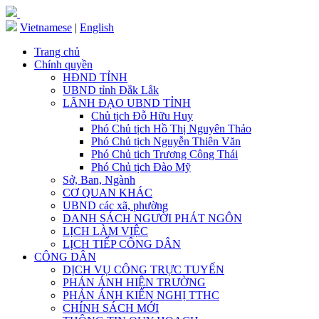
Vietnamese
|
English
Trang chủ
Chính quyền
HĐND TỈNH
UBND tỉnh Đắk Lắk
LÃNH ĐẠO UBND TỈNH
Chủ tịch Đỗ Hữu Huy
Phó Chủ tịch Hồ Thị Nguyên Thảo
Phó Chủ tịch Nguyễn Thiên Văn
Phó Chủ tịch Trương Công Thái
Phó Chủ tịch Đào Mỹ
Sở, Ban, Ngành
CƠ QUAN KHÁC
UBND các xã, phường
DANH SÁCH NGƯỜI PHÁT NGÔN
LỊCH LÀM VIỆC
LỊCH TIẾP CÔNG DÂN
CÔNG DÂN
DỊCH VỤ CÔNG TRỰC TUYẾN
PHẢN ÁNH HIỆN TRƯỜNG
PHẢN ÁNH KIẾN NGHỊ TTHC
CHÍNH SÁCH MỚI