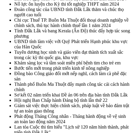
Nỗ lực ôn luyện cho Kỳ thi tốt nghiệp THPT năm 2024
Đoàn công tác của UBND tỉnh Đắk Lắk thăm và chúc thọ
người cao tuổi
Chi cục Thuế TP. Buôn Ma Thuột đối thoại doanh nghiệp về
chính sách, thủ tục hành chính thuế lần 1 năm 2024
Tỉnh Đắk Lắk và bang Kerala (Ấn Độ) thúc đẩy hợp tác song
phương
UBND tỉnh làm việc với Quỹ Phát triển Hạnh phúc khu vực
của Hàn Quốc
Tuyên dương học sinh và giáo viên đạt thành tích xuất sắc
trong các kỳ thi quốc gia, khu vực
Khám sàng lọc và tầm soát miễn phí bệnh tim cho trẻ em
Bước tiến mới trong phát triển kinh tế nông nghiệp
Đồng bào Công giáo đổi mới nếp nghĩ, cách làm cà phê đặc
sản
Thành phố Buôn Ma Thuột đẩy mạnh công tác cải cách hành
chính
Sơ kết 02 năm triển khai Đề án 06 trên địa bàn tỉnh Đắk Lắk
Hội nghị Ban Chấp hành Đảng bộ tỉnh lần thứ 22
Giám sát việc thực hiện chính sách, pháp luật về bảo đảm trật
tự an toàn giao thông
Phát động Tháng Công nhân - Tháng hành động về vệ sinh
an toàn lao động năm 2024
Lan tỏa Cuộc thi tìm hiểu "Lịch sử 120 năm hình thành, phát
triển tỉnh Đắk Lắk"