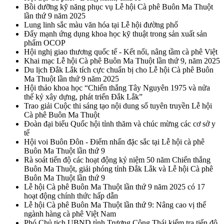
Bồi dưỡng kỹ năng phục vụ Lễ hội Cà phê Buôn Ma Thuột
lần thứ 9 năm 2025
Lung linh sắc màu văn hóa tại Lễ hội đường phố
Đẩy mạnh ứng dụng khoa học kỹ thuật trong sản xuất sản
phẩm OCOP
Hội nghị giao thương quốc tế - Kết nối, nâng tầm cà phê Việt
Khai mạc Lễ hội Cà phê Buôn Ma Thuột lần thứ 9, năm 2025
Du lịch Đắk Lắk tích cực chuẩn bị cho Lễ hội Cà phê Buôn
Ma Thuột lần thứ 9 năm 2025
Hội thảo khoa học “Chiến thắng Tây Nguyên 1975 và nửa
thế kỷ xây dựng, phát triển Đắk Lắk”
Trao giải Cuộc thi sáng tạo nội dung số tuyên truyền Lễ hội
Cà phê Buôn Ma Thuột
Đoàn đại biểu Quốc hội tỉnh thăm và chúc mừng các cơ sở y
tế
Hội voi Buôn Đôn - Điểm nhấn đặc sắc tại Lễ hội cà phê
Buôn Ma Thuột lần thứ 9
Rà soát tiến độ các hoạt động kỷ niệm 50 năm Chiến thắng
Buôn Ma Thuột, giải phóng tỉnh Đắk Lắk và Lễ hội Cà phê
Buôn Ma Thuột lần thứ 9
Lễ hội Cà phê Buôn Ma Thuột lần thứ 9 năm 2025 có 17
hoạt động chính thức hấp dẫn
Lễ hội Cà phê Buôn Ma Thuột lần thứ 9: Nâng cao vị thế
ngành hàng cà phê Việt Nam
Phó Chủ tịch UBND tỉnh Trương Công Thái kiểm tra tiến độ