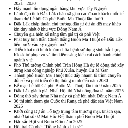
2021 - 2030
Đẩy mạnh tín dụng ngân hàng khu vực Tây Nguyên
Lãnh đạo tỉnh Đắk Lắk chào xã giao các đoàn khách quốc tế
tham dự Lễ hội Cà phê Buôn Ma Thuột lần thứ 9
Đắk Lắk chấp thuận chủ trương đầu tư dự án dệt may khép
kín duy nhất ở khu vực Đông Nam Á
Chuyên gia hiến kế nâng tầm giá trị cà phê Việt
Phát huy tinh thần Chiến thắng Buôn Ma Thuột để Đắk Lắk
tiến bước vào kỷ nguyên mới
Triển khai mô hình khám chữa bệnh sử dụng sinh trắc học,
Kiosk tự phục vụ và tìm kiếm sáng kiến cải cách hành chính
ngành y tế
Phó Thủ tướng Chính phủ Trần Hồng Hà dự lễ động thổ xây
dựng khu công nghiệp Phú Xuân, huyện Cư M’Gar
Thành phố Buôn Ma Thuột thúc đẩy nhanh lộ trình chuyển
đổi số và phát triển đô thị thông minh đến năm 2030
Bế mạc Lễ hội Cà phê Buôn Ma Thuột lần thứ 9 năm 2025
Đắk Lắk giành giải Nhất Hội thi Nhà nông đua tài năm 2025
Động thổ xây dựng Nhà máy cà phê lớn nhất Đông Nam Á
36 thí sinh tham gia Cuộc thi Rang cà phê đặc sản Việt Nam
2025
Khởi công Dự án Tổ hợp trung tâm thương mại, khách sạn,
nhà ở tại số 02 Mai Hắc Đế, thành phố Buôn Ma Thuột
Đặc sắc Hội voi Buôn Đôn năm 2025
Hội trại Cà phê: “Đồng hành, chia sẻ”