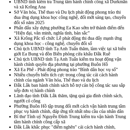
UBND tỉnh kiểm tra Trung tâm hành chính công xã Durkmăn
và xã Krông Ana
Sở Văn hóa, Thể thao và Du lịch phát động phong trào thi
đua ứng dụng khoa học công nghệ, đổi mới sáng tạo, chuyển
đổi số năm 2025
Phấn đấu xây dựng phường Ea Kao sớm trở thành điểm đến
“Hiện đại, văn minh, nghĩa tình, bản sắc”
Xã Krông Pắc tổ chức Lễ phát động thi đua đẩy mạnh ứng
dụng khoa học - công nghệ, chuyển đổi số
Chủ tịch UBND tỉnh Tạ Anh Tuấn thăm, làm việc tại xã biên
giới Ea Bung và đồn Biên phòng cửa khẩu Đắk Ruê
Chủ tịch UBND tỉnh Tạ Anh Tuấn kiểm tra hoạt động vận
hành chính quyền địa phương tại phường Buôn Hồ
Xã Ea Phê - Phát động phong trào “Bình dân học vụ số”
Nhiều chuyển biến tích cực trong công tác cải cách hành
chính của ngành Văn hóa, Thể thao và du lịch
Đắk Lắk ban hành chính sách hỗ trợ cán bộ công tác sau sắp
xếp đơn vị hành chính
Lãnh đạo tỉnh Đắk Lắk thăm, tặng quà gia đình chính sách,
người có công
Phường Buôn Hồ tập trung đổi mới cách vận hành trung tâm
phục vụ hành chính, đáp ứng tốt nhất nhu cầu của nhân dân
Bí thư Tỉnh uỷ Nguyễn Đình Trung kiểm tra vận hành Trung
tâm hành chính công cấp xã
Đắk Lắk khắc phục "điểm nghẽn" cải cách hành chính,