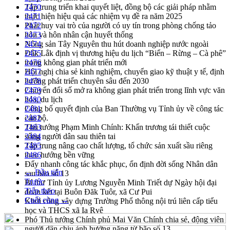
Tập trung triển khai quyết liệt, đồng bộ các giải pháp nhằm
2470
thực hiện hiệu quả các nhiệm vụ đề ra năm 2025
2471
Phát huy vai trò của người có uy tín trong phòng chống tảo
2472
hôn và hôn nhân cận huyết thống
2473
Nông sản Tây Nguyên thu hút doanh nghiệp nước ngoài
2474
Đắk Lắk định vị thương hiệu du lịch “Biển – Rừng – Cà phê”
2475
trong không gian phát triển mới
2476
Hội nghị chia sẻ kinh nghiệm, chuyển giao kỹ thuật y tế, định
2477
hướng phát triển chuyên sâu đến 2030
2478
Chuyển đổi số mở ra không gian phát triển trong lĩnh vực văn
2479
hóa, du lịch
2480
Công bố quyết định của Ban Thường vụ Tỉnh ủy về công tác
2481
cán bộ.
2482
Thủ tướng Phạm Minh Chính: Khẩn trương tái thiết cuộc
2483
sống người dân sau thiên tai
2484
Tập trung nâng cao chất lượng, tổ chức sản xuất sầu riêng
2485
theo hướng bền vững
2486
Đẩy nhanh công tác khắc phục, ổn định đời sống Nhân dân
← Đầu tiên
sau bão số 13
Trước
Bí thư Tỉnh ủy Lương Nguyễn Minh Triết dự Ngày hội đại
Tiếp theo
đoàn kết tại Buôn Đăk Tuôr, xã Cư Pui
Cuối cùng →
Khởi công xây dựng Trường Phổ thông nội trú liên cấp tiểu
học và THCS xã Ia Rvê
Phó Thủ tướng Chính phủ Mai Văn Chính chia sẻ, động viên
người dân chịu ảnh hưởng nặng từ bão số 13