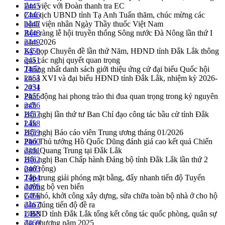
làm việc với Đoàn thanh tra EC
2445
Chủ tịch UBND tỉnh Tạ Anh Tuấn thăm, chúc mừng các
2446
bệnh viện nhân Ngày Thầy thuốc Việt Nam
2447
Rộn ràng lễ hội truyền thống Sông nước Đà Nông lần thứ I
2448
năm 2026
2449
Kỳ họp Chuyên đề lần thứ Năm, HĐND tỉnh Đắk Lắk thông
2450
qua các nghị quyết quan trọng
2451
Thống nhất danh sách giới thiệu ứng cử đại biểu Quốc hội
2452
khoá XVI và đại biểu HĐND tỉnh Đắk Lắk, nhiệm kỳ 2026-
2453
2031
2454
Phát động hai phong trào thi đua quan trọng trong kỷ nguyên
2455
mới
2456
Hội nghị lần thứ tư Ban Chỉ đạo công tác bầu cử tỉnh Đắk
2457
Lắk
2458
Hội nghị Báo cáo viên Trung ương tháng 01/2026
2459
Phó Thủ tướng Hồ Quốc Dũng đánh giá cao kết quả Chiến
2460
dịch Quang Trung tại Đắk Lắk
2461
Hội nghị Ban Chấp hành Đảng bộ tỉnh Đắk Lắk lần thứ 2
2462
(mở rộng)
2463
Tập trung giải phóng mặt bằng, đẩy nhanh tiến độ Tuyến
2464
đường bộ ven biển
2465
Gỡ khó, khởi công xây dựng, sửa chữa toàn bộ nhà ở cho hộ
2466
dân đúng tiến độ đề ra
2467
UBND tỉnh Đắk Lắk tổng kết công tác quốc phòng, quân sự
2468
địa phương năm 2025
2469