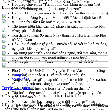
Rất tốt
Tốt
Trung bình
Kém
Rất kém
Hội thảo chuyên đề “Hành trình xuất khẩu nông sản Việt
Bình chọn
Kết quả
Nam qua thương mại điện tử cùng Amazon”
Đại hội Thi đua yêu nước tỉnh Đắk Lắk lần thứ I (2025-2030)
Đồng chí Lương Nguyễn Minh Triết được chỉ định làm Bí
thư Tỉnh ủy Đắk Lắk nhiệm kỳ 2025 – 2030
Tập trung triển khai các giải pháp sản xuất nông nghiệp bền
vững, phát thải thấp
Tọa đàm kỷ niệm 95 năm Ngày thành lập Hội Liên hiệp Phụ
nữ Việt Nam
Đắk Lắk tổ chức Ngày hội Chuyển đổi số với chủ đề: “Công
nghệ số - kiến tạo tương lai”
Tập trung phát triển khoa học công nghệ, đổi mới sáng tạo và
chuyển đổi số lĩnh vực nông nghiệp và môi trường
“Hồ sơ phi địa giới – Bước tiến mới trong cải cách hành
chính”
Phó Chủ tịch UBND tỉnh Nguyễn Thiên Văn kiểm tra công
Trang chủ
tác chống khai thác IUU và nuôi trồng thủy sản
Sơ đồ cổng
Tăng cường các giải pháp nhằm phát triển hiệu quả khoa học,
công nghệ, đổi mới sáng tạo và chuyển đổi số
Toggle navigation
Tỉnh Đắk Lắk hiện đại hóa y tế từ bệnh án điện tử
Tập huấn công tác đối ngoại và tuyên truyền quản lý biên
CỔNG THÔNG TIN ĐIỆN TỬ TỈNH ĐẮK LẮK
giới, biển đảo
Nhiều cách làm hay trong chuyển đổi số vì người dân
Giấy phép số 99/GP-TTĐT do Cục QL Phát thanh Truyền hình và
Quyết tâm phấn đấu hoàn thành thắng lợi các mục tiêu, nhiệm
Thông tin Điện tử cấp ngày 14/05/2010