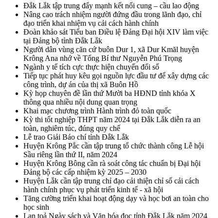
Đắk Lắk tập trung đẩy mạnh kết nối cung – cầu lao động
Nâng cao trách nhiệm người đứng đầu trong lãnh đạo, chỉ
đạo triển khai nhiệm vụ cải cách hành chính
Đoàn khảo sát Tiểu ban Điều lệ Đảng Đại hội XIV làm việc
tại Đảng bộ tỉnh Đắk Lắk
Người dân vùng căn cứ buôn Dur 1, xã Dur Kmăl huyện
Krông Ana nhớ về Tổng Bí thư Nguyễn Phú Trọng
Ngành y tế tích cực thực hiện chuyển đổi số
Tiếp tục phát huy kêu gọi nguồn lực đầu tư để xây dựng các
công trình, dự án của thị xã Buôn Hồ
Kỳ họp chuyên đề lần thứ Mười ba HĐND tỉnh khóa X
thông qua nhiều nội dung quan trọng
Khai mạc chương trình Hành trình đỏ toàn quốc
Kỳ thi tốt nghiệp THPT năm 2024 tại Đắk Lắk diễn ra an
toàn, nghiêm túc, đúng quy chế
Lễ trao Giải Báo chí tỉnh Đắk Lắk
Huyện Krông Pắc cần tập trung tổ chức thành công Lễ hội
Sầu riêng lần thứ II, năm 2024
Huyện Krông Bông cần rà soát công tác chuẩn bị Đại hội
Đảng bộ các cấp nhiệm kỳ 2025 – 2030
Huyện Lắk cần tập trung chỉ đạo cải thiện chỉ số cải cách
hành chính phục vụ phát triển kinh tế - xã hội
Tăng cường triển khai hoạt động dạy và học bơi an toàn cho
học sinh
Lan toả Ngày sách và Văn hóa đọc tỉnh Đắk Lắk năm 2024