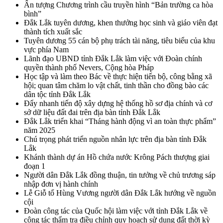
Ấn tượng Chương trình cầu truyền hình “Bản trường ca hòa
bình”
Đắk Lắk tuyên dương, khen thưởng học sinh và giáo viên đạt
thành tích xuất sắc
Tuyên dương 55 cán bộ phụ trách tài năng, tiêu biểu của khu
vực phía Nam
Lãnh đạo UBND tỉnh Đắk Lắk làm việc với Đoàn chính
quyền thành phố Nevers, Cộng hòa Pháp
Học tập và làm theo Bác về thực hiện tiến bộ, công bằng xã
hội; quan tâm chăm lo vật chất, tinh thần cho đồng bào các
dân tộc tỉnh Đắk Lắk
Đẩy nhanh tiến độ xây dựng hệ thống hồ sơ địa chính và cơ
sở dữ liệu đất đai trên địa bàn tỉnh Đắk Lắk
Đắk Lắk triển khai “Tháng hành động vì an toàn thực phẩm”
năm 2025
Chú trọng phát triển nguồn nhân lực trên địa bàn tỉnh Đắk
Lắk
Khánh thành dự án Hồ chứa nước Krông Pách thượng giai
đoạn 1
Người dân Đắk Lắk đồng thuận, tin tưởng về chủ trương sáp
nhập đơn vị hành chính
Lễ Giỗ tổ Hùng Vương người dân Đắk Lắk hướng về nguồn
cội
Đoàn công tác của Quốc hội làm việc với tỉnh Đắk Lắk về
công tác thẩm tra điều chỉnh quy hoạch sử dụng đất thời kỳ