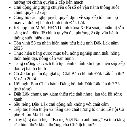
hướng tới chính quyền 2 cấp liền mạch
Chủ động ứng dụng chuyển đổi số để vận hành thông suốt
chính quyền 2 cấp
Công bố các nghị quyết, quyết định về sắp xếp tổ chức bộ
máy và đơn vị hành chính tỉnh Đắk Lắk
Kỳ họp thứ Mười, HĐND tỉnh khóa X: Rà soát, chuẩn bị sẵn
sàng toàn diện để chính quyền địa phương 2 cấp vận hành
thông suốt, hiệu quả
Tôn vinh 53 cá nhân hiến máu tiêu biểu tỉnh Đắk Lắk năm
2025
Thực hiện bằng được mục tiêu nông nghiệp sinh thái, nông
thôn hiện đại, nông dân văn minh
Tăng cường cải cách thủ tục hành chính khi thực hiện sắp xếp
đơn vị hành chính
Có 49 tác phẩm đạt giải tại Giải Báo chí tỉnh Đắk Lắk lần thứ
V năm 2024
Hội nghị Ban Chấp hành Đảng bộ tỉnh Đắk Lắk lần thứ 33
(mở rộng)
Đắk Lắk chung tay giảm thiểu rác thải nhựa, lan tỏa lối sống
xanh
Sầu riêng Đắk Lắk chủ động nói không với chất cấm
Tiếp tục hoàn thiện và nâng cao chất lượng tổ chức Lễ hội Cà
phê Buôn Ma Thuột
Truy tặng danh hiệu “Bà mẹ Việt Nam anh hùng” và trao tặng
các hình thức khen thưởng của Chủ tịch nước