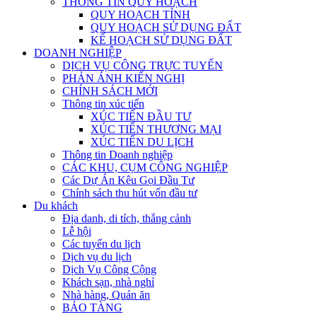
THÔNG TIN QUY HOẠCH
QUY HOẠCH TỈNH
QUY HOẠCH SỬ DỤNG ĐẤT
KẾ HOẠCH SỬ DỤNG ĐẤT
DOANH NGHIỆP
DỊCH VỤ CÔNG TRỰC TUYẾN
PHẢN ÁNH KIẾN NGHỊ
CHÍNH SÁCH MỚI
Thông tin xúc tiến
XÚC TIẾN ĐẦU TƯ
XÚC TIẾN THƯƠNG MẠI
XÚC TIẾN DU LỊCH
Thông tin Doanh nghiệp
CÁC KHU, CỤM CÔNG NGHIỆP
Các Dự Án Kêu Gọi Đầu Tư
Chính sách thu hút vốn đầu tư
Du khách
Địa danh, di tích, thắng cảnh
Lễ hội
Các tuyến du lịch
Dịch vụ du lịch
Dịch Vụ Công Cộng
Khách sạn, nhà nghỉ
Nhà hàng, Quán ăn
BẢO TÀNG