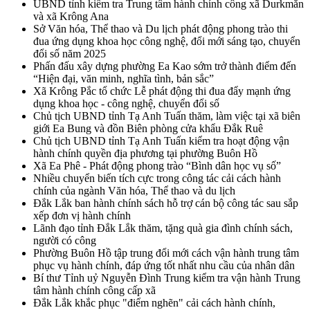
UBND tỉnh kiểm tra Trung tâm hành chính công xã Durkmăn
và xã Krông Ana
Sở Văn hóa, Thể thao và Du lịch phát động phong trào thi
đua ứng dụng khoa học công nghệ, đổi mới sáng tạo, chuyển
đổi số năm 2025
Phấn đấu xây dựng phường Ea Kao sớm trở thành điểm đến
“Hiện đại, văn minh, nghĩa tình, bản sắc”
Xã Krông Pắc tổ chức Lễ phát động thi đua đẩy mạnh ứng
dụng khoa học - công nghệ, chuyển đổi số
Chủ tịch UBND tỉnh Tạ Anh Tuấn thăm, làm việc tại xã biên
giới Ea Bung và đồn Biên phòng cửa khẩu Đắk Ruê
Chủ tịch UBND tỉnh Tạ Anh Tuấn kiểm tra hoạt động vận
hành chính quyền địa phương tại phường Buôn Hồ
Xã Ea Phê - Phát động phong trào “Bình dân học vụ số”
Nhiều chuyển biến tích cực trong công tác cải cách hành
chính của ngành Văn hóa, Thể thao và du lịch
Đắk Lắk ban hành chính sách hỗ trợ cán bộ công tác sau sắp
xếp đơn vị hành chính
Lãnh đạo tỉnh Đắk Lắk thăm, tặng quà gia đình chính sách,
người có công
Phường Buôn Hồ tập trung đổi mới cách vận hành trung tâm
phục vụ hành chính, đáp ứng tốt nhất nhu cầu của nhân dân
Bí thư Tỉnh uỷ Nguyễn Đình Trung kiểm tra vận hành Trung
tâm hành chính công cấp xã
Đắk Lắk khắc phục "điểm nghẽn" cải cách hành chính,