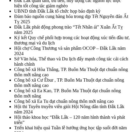
Đắk Lắk quan tâm, ưu tiên, huy động các nguồn lực thực
hiện tốt công tác giảm nghèo
UBND tỉnh Đắk Lắk tổ chức họp báo định kỳ
Đảm bảo nguồn cung hàng hóa trong dịp Tết Nguyên đán Ất
Tỵ 2025
Đắk Lắk phát động phong trào “Tết Nhân ái” Xuân Ất Tỵ
năm 2025
Ký kết Quy chế phối hợp trong các hoạt động xúc tiến đầu tư,
thương mại và du lịch
Hội chợ Công Thương và sản phẩm OCOP – Đắk Lắk năm
2024
Sở Văn hóa, Thể thao và Du lịch đẩy mạnh công tác cải cách
hành chính
Công bố xã Hòa Thắng, TP. Buôn Ma Thuột đạt chuẩn nông
thôn mới nâng cao
Công bố xã Cư Êbur , TP. Buôn Ma Thuột đạt chuẩn nông
thôn mới nâng cao
Công bố xã Ea Kao, TP. Buôn Ma Thuột đạt chuẩn nông
thôn mới nâng
Công bố xã Ea Tu đạt chuẩn nông thôn mới nâng cao
Hội thi Tuyên truyền viên giỏi Hội Nông dân tỉnh Đắk Lắk
năm 2024
Hội thảo khoa học “Đắk Lắk – 120 năm hình thành và phát
triển”
Triển khai hiệu quả Tuần lễ hưởng ứng học tập suốt đời năm