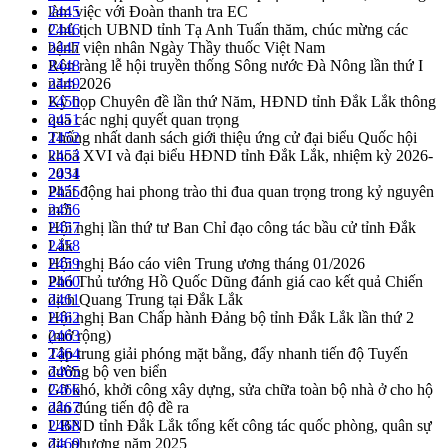
làm việc với Đoàn thanh tra EC
2445
Chủ tịch UBND tỉnh Tạ Anh Tuấn thăm, chúc mừng các
2446
bệnh viện nhân Ngày Thầy thuốc Việt Nam
2447
Rộn ràng lễ hội truyền thống Sông nước Đà Nông lần thứ I
2448
năm 2026
2449
Kỳ họp Chuyên đề lần thứ Năm, HĐND tỉnh Đắk Lắk thông
2450
qua các nghị quyết quan trọng
2451
Thống nhất danh sách giới thiệu ứng cử đại biểu Quốc hội
2452
khoá XVI và đại biểu HĐND tỉnh Đắk Lắk, nhiệm kỳ 2026-
2453
2031
2454
Phát động hai phong trào thi đua quan trọng trong kỷ nguyên
2455
mới
2456
Hội nghị lần thứ tư Ban Chỉ đạo công tác bầu cử tỉnh Đắk
2457
Lắk
2458
Hội nghị Báo cáo viên Trung ương tháng 01/2026
2459
Phó Thủ tướng Hồ Quốc Dũng đánh giá cao kết quả Chiến
2460
dịch Quang Trung tại Đắk Lắk
2461
Hội nghị Ban Chấp hành Đảng bộ tỉnh Đắk Lắk lần thứ 2
2462
(mở rộng)
2463
Tập trung giải phóng mặt bằng, đẩy nhanh tiến độ Tuyến
2464
đường bộ ven biển
2465
Gỡ khó, khởi công xây dựng, sửa chữa toàn bộ nhà ở cho hộ
2466
dân đúng tiến độ đề ra
2467
UBND tỉnh Đắk Lắk tổng kết công tác quốc phòng, quân sự
2468
địa phương năm 2025
2469