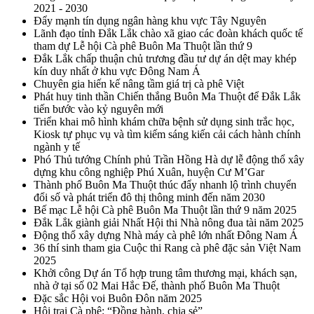
2021 - 2030
Đẩy mạnh tín dụng ngân hàng khu vực Tây Nguyên
Lãnh đạo tỉnh Đắk Lắk chào xã giao các đoàn khách quốc tế
tham dự Lễ hội Cà phê Buôn Ma Thuột lần thứ 9
Đắk Lắk chấp thuận chủ trương đầu tư dự án dệt may khép
kín duy nhất ở khu vực Đông Nam Á
Chuyên gia hiến kế nâng tầm giá trị cà phê Việt
Phát huy tinh thần Chiến thắng Buôn Ma Thuột để Đắk Lắk
tiến bước vào kỷ nguyên mới
Triển khai mô hình khám chữa bệnh sử dụng sinh trắc học,
Kiosk tự phục vụ và tìm kiếm sáng kiến cải cách hành chính
ngành y tế
Phó Thủ tướng Chính phủ Trần Hồng Hà dự lễ động thổ xây
dựng khu công nghiệp Phú Xuân, huyện Cư M’Gar
Thành phố Buôn Ma Thuột thúc đẩy nhanh lộ trình chuyển
đổi số và phát triển đô thị thông minh đến năm 2030
Bế mạc Lễ hội Cà phê Buôn Ma Thuột lần thứ 9 năm 2025
Đắk Lắk giành giải Nhất Hội thi Nhà nông đua tài năm 2025
Động thổ xây dựng Nhà máy cà phê lớn nhất Đông Nam Á
36 thí sinh tham gia Cuộc thi Rang cà phê đặc sản Việt Nam
2025
Khởi công Dự án Tổ hợp trung tâm thương mại, khách sạn,
nhà ở tại số 02 Mai Hắc Đế, thành phố Buôn Ma Thuột
Đặc sắc Hội voi Buôn Đôn năm 2025
Hội trại Cà phê: “Đồng hành, chia sẻ”