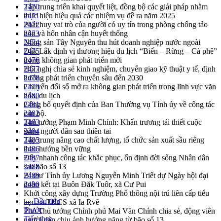
Tập trung triển khai quyết liệt, đồng bộ các giải pháp nhằm
2470
thực hiện hiệu quả các nhiệm vụ đề ra năm 2025
2471
Phát huy vai trò của người có uy tín trong phòng chống tảo
2472
hôn và hôn nhân cận huyết thống
2473
Nông sản Tây Nguyên thu hút doanh nghiệp nước ngoài
2474
Đắk Lắk định vị thương hiệu du lịch “Biển – Rừng – Cà phê”
2475
trong không gian phát triển mới
2476
Hội nghị chia sẻ kinh nghiệm, chuyển giao kỹ thuật y tế, định
2477
hướng phát triển chuyên sâu đến 2030
2478
Chuyển đổi số mở ra không gian phát triển trong lĩnh vực văn
2479
hóa, du lịch
2480
Công bố quyết định của Ban Thường vụ Tỉnh ủy về công tác
2481
cán bộ.
2482
Thủ tướng Phạm Minh Chính: Khẩn trương tái thiết cuộc
2483
sống người dân sau thiên tai
2484
Tập trung nâng cao chất lượng, tổ chức sản xuất sầu riêng
2485
theo hướng bền vững
2486
Đẩy nhanh công tác khắc phục, ổn định đời sống Nhân dân
2487
sau bão số 13
2488
Bí thư Tỉnh ủy Lương Nguyễn Minh Triết dự Ngày hội đại
2489
đoàn kết tại Buôn Đăk Tuôr, xã Cư Pui
2490
Khởi công xây dựng Trường Phổ thông nội trú liên cấp tiểu
← Đầu tiên
học và THCS xã Ia Rvê
Trước
Phó Thủ tướng Chính phủ Mai Văn Chính chia sẻ, động viên
Tiếp theo
người dân chịu ảnh hưởng nặng từ bão số 13