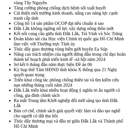
vùng Tây Nguyên
Tăng cường phòng chống dịch bệnh sốt xuất huyết
Cải thiện môi trường kinh doanh, nâng cao năng lực cạnh
tranh cấp tỉnh
Công bố 14 sản phẩm OCOP đạt tiêu chuẩn 4 sao
Đắk Lắk không ngừng nỗ lực xây dựng nông thôn mới
Kết nối cung cầu giữa tỉnh Đắk Lắk, Trà Vinh và Sóc Trăng
Đoàn khảo sát của Học viện Chính trị quốc gia Hồ Chí Minh
làm việc với Thường trực Tỉnh ủy
Thúc đẩy giao thương vùng biên giới huyện Ea Súp
Nâng cao trách nhiệm của người đứng đầu trong chỉ đạo hoàn
thành kế hoạch phát triển kinh tế -xã hội năm 2024
Sơ kết 6 tháng đầu năm thực hiện Đề án 06
Kỳ họp thứ Tám HĐND tỉnh khóa X thông qua 21 Nghị
quyết quan trọng
Triển khai công tác phòng chống thiên tai và tìm kiếm cứu
nạn những tháng cuối năm 2024
Đắk Lắk triển khai nhiều hoạt động ý nghĩa tri ân người có
công, gia đình chính sách
Ra mắt Trung tâm Khởi nghiệp đổi mới sáng tạo tỉnh Đắk
Lắk
Bàn cơ chế, chính sách giải quyết việc làm và đào tạo nghề
cho người có đất thu hồi
Thúc đẩy thương mại và đầu tư giữa Đắk Lắk và Thành phố
Hồ Chí Minh