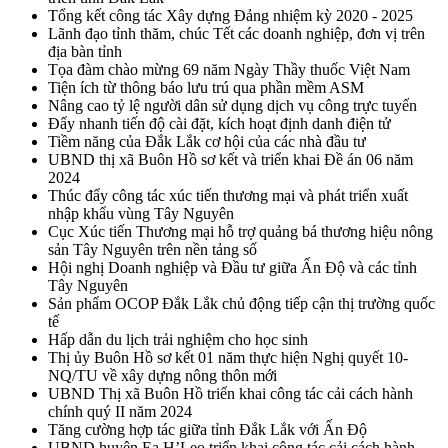
Tổng kết công tác Xây dựng Đảng nhiệm kỳ 2020 - 2025
Lãnh đạo tỉnh thăm, chúc Tết các doanh nghiệp, đơn vị trên
địa bàn tỉnh
Tọa đàm chào mừng 69 năm Ngày Thầy thuốc Việt Nam
Tiện ích từ thông báo lưu trú qua phần mềm ASM
Nâng cao tỷ lệ người dân sử dụng dịch vụ công trực tuyến
Đẩy nhanh tiến độ cài đặt, kích hoạt định danh điện tử
Tiềm năng của Đắk Lắk cơ hội của các nhà đầu tư
UBND thị xã Buôn Hồ sơ kết và triển khai Đề án 06 năm
2024
Thúc đẩy công tác xúc tiến thương mại và phát triển xuất
nhập khẩu vùng Tây Nguyên
Cục Xúc tiến Thương mại hỗ trợ quảng bá thương hiệu nông
sản Tây Nguyên trên nền tảng số
Hội nghị Doanh nghiệp và Đầu tư giữa Ấn Độ và các tỉnh
Tây Nguyên
Sản phẩm OCOP Đắk Lắk chủ động tiếp cận thị trường quốc
tế
Hấp dẫn du lịch trải nghiệm cho học sinh
Thị ủy Buôn Hồ sơ kết 01 năm thực hiện Nghị quyết 10-
NQ/TU về xây dựng nông thôn mới
UBND Thị xã Buôn Hồ triển khai công tác cải cách hành
chính quý II năm 2024
Tăng cường hợp tác giữa tỉnh Đắk Lắk với Ấn Độ
UBND huyện Ea H’Leo triển khai công tác cải cách hành