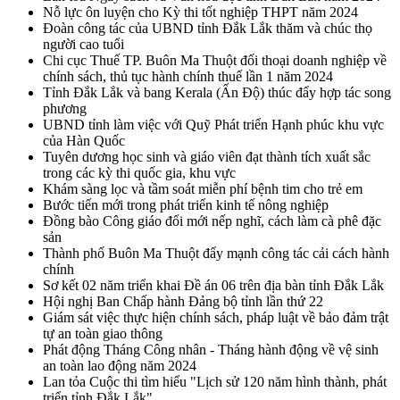
Nỗ lực ôn luyện cho Kỳ thi tốt nghiệp THPT năm 2024
Đoàn công tác của UBND tỉnh Đắk Lắk thăm và chúc thọ
người cao tuổi
Chi cục Thuế TP. Buôn Ma Thuột đối thoại doanh nghiệp về
chính sách, thủ tục hành chính thuế lần 1 năm 2024
Tỉnh Đắk Lắk và bang Kerala (Ấn Độ) thúc đẩy hợp tác song
phương
UBND tỉnh làm việc với Quỹ Phát triển Hạnh phúc khu vực
của Hàn Quốc
Tuyên dương học sinh và giáo viên đạt thành tích xuất sắc
trong các kỳ thi quốc gia, khu vực
Khám sàng lọc và tầm soát miễn phí bệnh tim cho trẻ em
Bước tiến mới trong phát triển kinh tế nông nghiệp
Đồng bào Công giáo đổi mới nếp nghĩ, cách làm cà phê đặc
sản
Thành phố Buôn Ma Thuột đẩy mạnh công tác cải cách hành
chính
Sơ kết 02 năm triển khai Đề án 06 trên địa bàn tỉnh Đắk Lắk
Hội nghị Ban Chấp hành Đảng bộ tỉnh lần thứ 22
Giám sát việc thực hiện chính sách, pháp luật về bảo đảm trật
tự an toàn giao thông
Phát động Tháng Công nhân - Tháng hành động về vệ sinh
an toàn lao động năm 2024
Lan tỏa Cuộc thi tìm hiểu "Lịch sử 120 năm hình thành, phát
triển tỉnh Đắk Lắk"