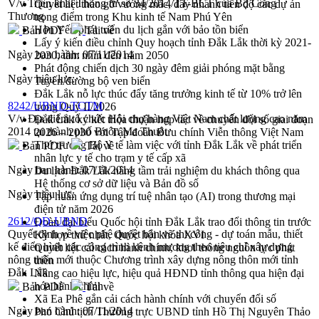
V/v Triển khai Thông tư số 34/2014/TT-BCT của Bộ Công
Quyết liệt tháo gỡ vướng mắc, đẩy nhanh tiến độ các dự án
Thương
trọng điểm trong Khu kinh tế Nam Phú Yên
Hòn Yến phát triển du lịch gắn với bảo tồn biển
Bản PDF
Tải về
Lấy ý kiến điều chỉnh Quy hoạch tỉnh Đắk Lắk thời kỳ 2021-
Ngày ban hành:
07/11/2014
2030, tầm nhìn đến năm 2050
Phát động chiến dịch 30 ngày đêm giải phóng mặt bằng
Ngày hiệu lực:
Tuyến đường bộ ven biển
Đắk Lắk nỗ lực thúc đẩy tăng trưởng kinh tế từ 10% trở lên
8242/UBND-TCTM
trong Quý II/2026
V/v Địa điểm tổ chức Hội chợ hàng Việt Nam chất lượng cao năm
Đắk Lắk ký kết thỏa thuận hợp tác về chuyển đổi số giai đoạn
2014 tại thành phố Buôn Ma Thuôt
2026 – 2030 với Tập đoàn Bưu chính Viễn thông Việt Nam
Thứ trưởng Bộ Y tế làm việc với tỉnh Đắk Lắk về phát triển
Bản PDF
Tải về
nhân lực y tế cho trạm y tế cấp xã
Ngày ban hành:
07/11/2014
Du lịch Đắk Lắk nâng tầm trải nghiệm du khách thông qua
Hệ thống cơ sở dữ liệu và Bản đồ số
Ngày hiệu lực:
Tập huấn ứng dụng trí tuệ nhân tạo (AI) trong thương mại
điện tử năm 2026
2612/QĐ-UBND
Đoàn đại biểu Quốc hội tỉnh Đắk Lắk trao đổi thông tin trước
Quyết định về việc phê duyệt bản vẽ thi công - dự toán mẫu, thiết
Kỳ họp thứ nhất, Quốc hội khóa XVI
kế điển hình các công trình kênh mương theo tiêu chí xây dựng
Quyết liệt cải cách hành chính, khơi thông nguồn lực phát
nông thôn mới thuộc Chương trình xây dựng nông thôn mới tỉnh
triển
Đắk Lắk
Nâng cao hiệu lực, hiệu quả HĐND tỉnh thông qua hiện đại
hóa hành chính
Bản PDF
Tải về
Xã Ea Phê gắn cải cách hành chính với chuyển đổi số
Ngày ban hành:
07/11/2014
Phó Chủ tịch Thường trực UBND tỉnh Hồ Thị Nguyên Thảo