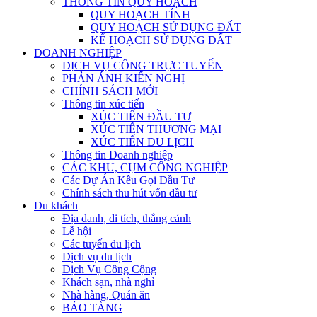
THÔNG TIN QUY HOẠCH
QUY HOẠCH TỈNH
QUY HOẠCH SỬ DỤNG ĐẤT
KẾ HOẠCH SỬ DỤNG ĐẤT
DOANH NGHIỆP
DỊCH VỤ CÔNG TRỰC TUYẾN
PHẢN ÁNH KIẾN NGHỊ
CHÍNH SÁCH MỚI
Thông tin xúc tiến
XÚC TIẾN ĐẦU TƯ
XÚC TIẾN THƯƠNG MẠI
XÚC TIẾN DU LỊCH
Thông tin Doanh nghiệp
CÁC KHU, CỤM CÔNG NGHIỆP
Các Dự Án Kêu Gọi Đầu Tư
Chính sách thu hút vốn đầu tư
Du khách
Địa danh, di tích, thắng cảnh
Lễ hội
Các tuyến du lịch
Dịch vụ du lịch
Dịch Vụ Công Cộng
Khách sạn, nhà nghỉ
Nhà hàng, Quán ăn
BẢO TÀNG