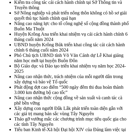
Kiểm tra công tác cải cách hành chính tại Sở Thông tin và
Truyền thông
Sở Nông nghiệp và phát triển nông thôn không có hồ sơ giải
quyết thủ tục hành chính quá hạn
Nâng cao năng lực cho tổ công nghệ số cộng đồng thành phố
Buôn Ma Thuột
Huyện Krông Ana triển khai nhiệm vụ cải cách hành chính 6
tháng cuối năm 2024
UBND huyện Krông Búk triển khai công tác cải cách hành
chính 6 tháng cuối năm 2024
Phó Chủ tịch UBND tỉnh Võ Văn Cảnh dự Lễ Khai giảng
năm học mới tại huyện Buôn Đôn
Bộ Giáo dục và Đào tạo triển khai nhiệm vụ năm học 2024-
2025
Nâng cao nhận thức, trách nhiệm của mỗi người dân trong
xây dựng và bảo vệ Tổ quốc
Phát động đợt cao điểm “500 ngày đêm thi đua hoàn thành
3.000 km đường bộ cao tốc”
Nâng cao nhận thức cộng đồng về sản xuất và canh tác cà
phê bền vững
Xây dựng con người Đắk Lắk phát triển toàn diện gắn với
các giá trị mang bản sắc vùng Tây Nguyên
Tháo gỡ vướng mắc các chương trình mục tiêu quốc gia cho
các tỉnh Tây Nguyên
Tiểu ban Kinh tế-Xã hội Đại hội XIV của Đảng làm việc tại