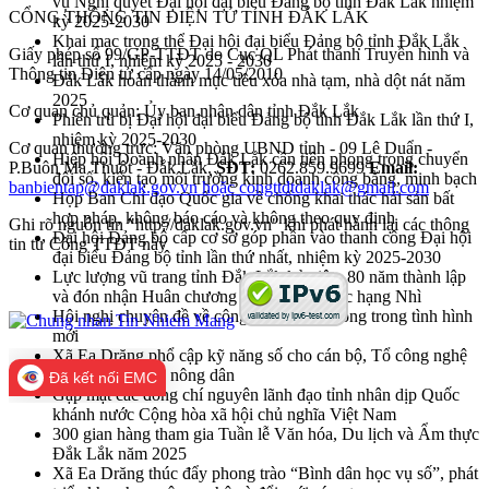
vụ Nghị quyết Đại hội đại biểu Đảng bộ tỉnh Đắk Lắk nhiệm
CỔNG THÔNG TIN ĐIỆN TỬ TỈNH ĐẮK LẮK
kỳ 2025-2030
Khai mạc trọng thể Đại hội đại biểu Đảng bộ tỉnh Đắk Lắk
Giấy phép số 99/GP-TTĐT do Cục QL Phát thanh Truyền hình và
lần thứ I, nhiệm kỳ 2025 - 2030
Thông tin Điện tử cấp ngày 14/05/2010
Đắk Lắk hoàn thành mục tiêu xóa nhà tạm, nhà dột nát năm
2025
Cơ quan chủ quản: Ủy ban nhân dân tỉnh Đắk Lắk
Phiên trù bị Đại hội đại biểu Đảng bộ tỉnh Đắk Lắk lần thứ I,
nhiệm kỳ 2025-2030
Cơ quan thường trực: Văn phòng UBND tỉnh - 09 Lê Duẩn -
Hiệp hội Doanh nhân Đắk Lắk cần tiên phong trong chuyển
P.Buôn Ma Thuột - Đắk Lắk.
SĐT:
0262.859.9699
Email:
đổi số, kiến tạo môi trường kinh doanh công bằng, minh bạch
banbientap@daklak.gov.vn hoặc congttdtdaklak@gmail.com
Họp Ban Chỉ đạo Quốc gia về chống khai thác hải sản bất
hợp pháp, không báo cáo và không theo quy định
Ghi rõ nguồn tin "http://daklak.gov.vn" khi phát hành lại các thông
Đại hội Đảng bộ cấp cơ sở góp phần vào thanh công Đại hội
tin từ Cổng TTĐT này
đại biểu Đảng bộ tỉnh lần thứ nhất, nhiệm kỳ 2025-2030
Lực lượng vũ trang tỉnh Đắk Lắk kỷ niệm 80 năm thành lập
và đón nhận Huân chương Bảo vệ Tổ quốc hạng Nhì
Hội nghị chuyên đề về công tác khuyến nông trong tình hình
mới
Xã Ea Drăng phổ cập kỹ năng số cho cán bộ, Tổ công nghệ
số cộng đồng và nông dân
Đã kết nối EMC
Gặp mặt các đồng chí nguyên lãnh đạo tỉnh nhân dịp Quốc
khánh nước Cộng hòa xã hội chủ nghĩa Việt Nam
300 gian hàng tham gia Tuần lễ Văn hóa, Du lịch và Ẩm thực
Đắk Lắk năm 2025
Xã Ea Drăng thúc đẩy phong trào “Bình dân học vụ số”, phát