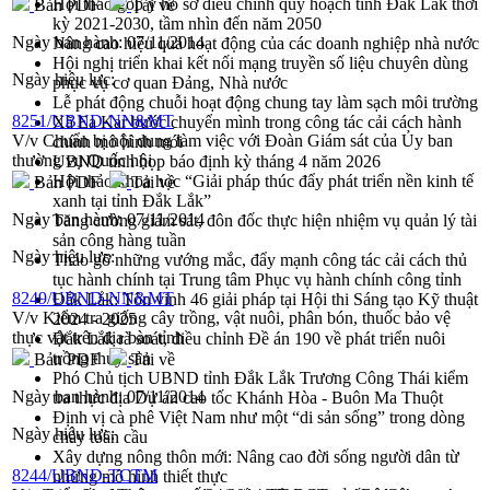
Hội thảo góp ý hồ sơ điều chỉnh quy hoạch tỉnh Đắk Lắk thời
Bản PDF
Tải về
kỳ 2021-2030, tầm nhìn đến năm 2050
Ngày ban hành:
07/11/2014
Nâng cao hiệu quả hoạt động của các doanh nghiệp nhà nước
Hội nghị triển khai kết nối mạng truyền số liệu chuyên dùng
Ngày hiệu lực:
phục vụ cơ quan Đảng, Nhà nước
Lễ phát động chuỗi hoạt động chung tay làm sạch môi trường
8251/UBND-NN&MT
Xã Ea Kar bước chuyển mình trong công tác cải cách hành
V/v Chuẩn bị nội dung làm việc với Đoàn Giám sát của Ủy ban
chính mô hình mới
thường vụ Quốc hội
UBND tỉnh họp báo định kỳ tháng 4 năm 2026
Hội thảo khoa học “Giải pháp thúc đẩy phát triển nền kinh tế
Bản PDF
Tải về
xanh tại tỉnh Đắk Lắk”
Ngày ban hành:
07/11/2014
Tăng cường giám sát, đôn đốc thực hiện nhiệm vụ quản lý tài
sản công hàng tuần
Ngày hiệu lực:
Tháo gỡ những vướng mắc, đẩy mạnh công tác cải cách thủ
tục hành chính tại Trung tâm Phục vụ hành chính công tỉnh
8249/UBND-NN&MT
Đắk Lắk: Tôn vinh 46 giải pháp tại Hội thi Sáng tạo Kỹ thuật
V/v Kiểm tra giống cây trồng, vật nuôi, phân bón, thuốc bảo vệ
2024 - 2025
thực vật trên địa bàn tỉnh
Đắk Lắk rà soát, điều chỉnh Đề án 190 về phát triển nuôi
trồng thủy sản
Bản PDF
Tải về
Phó Chủ tịch UBND tỉnh Đắk Lắk Trương Công Thái kiểm
Ngày ban hành:
07/11/2014
tra thực địa Dự án cao tốc Khánh Hòa - Buôn Ma Thuột
Định vị cà phê Việt Nam như một “di sản sống” trong dòng
Ngày hiệu lực:
chảy toàn cầu
Xây dựng nông thôn mới: Nâng cao đời sống người dân từ
8244/UBND-TCTM
những mô hình thiết thực