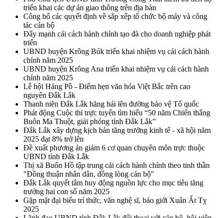
triển khai các dự án giao thông trên địa bàn
Công bố các quyết định về sắp xếp tổ chức bộ máy và công
tác cán bộ
Đẩy mạnh cải cách hành chính tạo đà cho doanh nghiệp phát
triển
UBND huyện Krông Búk triển khai nhiệm vụ cải cách hành
chính năm 2025
UBND huyện Krông Ana triển khai nhiệm vụ cải cách hành
chính năm 2025
Lễ hội Hảng Pồ - Điểm hẹn văn hóa Việt Bắc trên cao
nguyên Đắk Lắk
Thanh niên Đắk Lắk hăng hái lên đường bảo vệ Tổ quốc
Phát động Cuộc thi trực tuyến tìm hiểu “50 năm Chiến thắng
Buôn Ma Thuột, giải phóng tỉnh Đắk Lắk”
Đắk Lắk xây dựng kịch bản tăng trưởng kinh tế - xã hội năm
2025 đạt 8% trở lên
Đề xuất phương án giảm 6 cơ quan chuyên môn trực thuộc
UBND tỉnh Đắk Lắk
Thị xã Buôn Hồ tập trung cải cách hành chính theo tinh thần
"Đồng thuận nhân dân, đồng lòng cán bộ"
Đắk Lắk quyết tâm huy động nguồn lực cho mục tiêu tăng
trưởng hai con số năm 2025
Gặp mặt đại biểu trí thức, văn nghệ sĩ, báo giới Xuân Ất Tỵ
2025
Lãnh đạo UBND tỉnh Đắk Lắk đối thoại với cán bộ, hội viên,