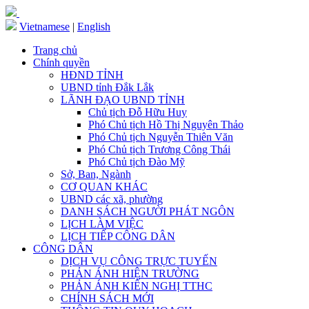
Vietnamese
|
English
Trang chủ
Chính quyền
HĐND TỈNH
UBND tỉnh Đắk Lắk
LÃNH ĐẠO UBND TỈNH
Chủ tịch Đỗ Hữu Huy
Phó Chủ tịch Hồ Thị Nguyên Thảo
Phó Chủ tịch Nguyễn Thiên Văn
Phó Chủ tịch Trương Công Thái
Phó Chủ tịch Đào Mỹ
Sở, Ban, Ngành
CƠ QUAN KHÁC
UBND các xã, phường
DANH SÁCH NGƯỜI PHÁT NGÔN
LỊCH LÀM VIỆC
LỊCH TIẾP CÔNG DÂN
CÔNG DÂN
DỊCH VỤ CÔNG TRỰC TUYẾN
PHẢN ÁNH HIỆN TRƯỜNG
PHẢN ÁNH KIẾN NGHỊ TTHC
CHÍNH SÁCH MỚI