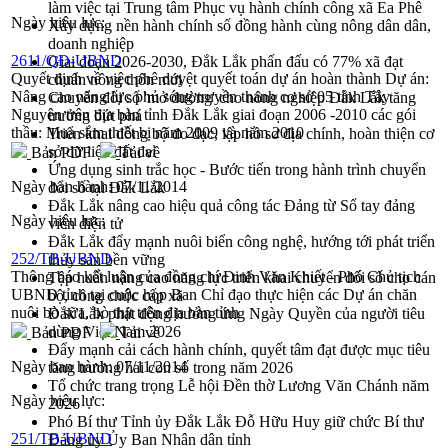
làm việc tại Trung tâm Phục vụ hành chính công xã Ea Phê
Ngày hiệu lực:
Xây dựng nền hành chính số đồng hành cùng nông dân dân,
doanh nghiệp
2611/QĐ-UBND
Giai đoạn 2026-2030, Đắk Lắk phấn đấu có 77% xã đạt
Quyết định về việc phê duyệt quyết toán dự án hoàn thành Dự án:
chuẩn nông thôn mới
Nâng cao năng lực phủ sóng truyền thanh cơ sở 05 tỉnh Tây
Chuyển đổi số 'mở đường' cho nông nghiệp Đắk Lắk tăng
Nguyên trên địa bàn tỉnh Đắk Lắk giai đoạn 2006 -2010 các gói
trưởng bứt phá
thầu: Mua sắm thiết bị năm 2009 và năm 2010
Triển khai đồng bộ đo đạc, lập hồ sơ địa chính, hoàn thiện cơ
sở dữ liệu đất đai
Bản PDF
Tải về
Ứng dụng sinh trắc học - Bước tiến trong hành trình chuyển
Ngày ban hành:
07/11/2014
đổi số tại Đắk Lắk
Đắk Lắk nâng cao hiệu quả công tác Đảng từ Sổ tay đảng
Ngày hiệu lực:
viên điện tử
Đắk Lắk đẩy mạnh nuôi biển công nghệ, hướng tới phát triển
252/TB-UBND
thủy sản bền vững
Thông báo kết luận của đồng chí Đinh Văn Khiết - Phó Chủ tịch
Tập huấn nâng cao năng lực triển khai chuyển đổi số cho cán
UBND tỉnh tại cuộc họp Ban Chỉ đạo thực hiện các Dự án chăn
bộ, công chức cấp xã
nuôi bò sữa, bò thịt trên địa bàn tỉnh
Đắk Lắk phát động hưởng ứng Ngày Quyền của người tiêu
dùng Việt Nam 2026
Bản PDF
Tải về
Đẩy mạnh cải cách hành chính, quyết tâm đạt được mục tiêu
Ngày ban hành:
07/11/2014
tăng trưởng hai con số trong năm 2026
Tổ chức trang trọng Lễ hội Đền thờ Lương Văn Chánh năm
Ngày hiệu lực:
2026
Phó Bí thư Tỉnh ủy Đắk Lắk Đỗ Hữu Huy giữ chức Bí thư
251/TB-UBND
Đảng ủy Ủy Ban Nhân dân tỉnh