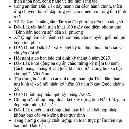
triển khoa học, công nghệ và đổi mới sáng tạo
Công an tỉnh Đắk Lắk đẩy mạnh cải cách hành chính, thích
ứng chuyển đổi số, đáp ứng yêu cầu nhiệm vụ trong tình hình
mới
Xã Ea Knuếc nâng tầm đặc sản địa phương trên nền tảng số
Đắk Lắk tập huấn triển khai 100 ngày cao điểm phong trào
"Bình dân học vụ số" đến xã, phường
Xử lý nghiêm các hành vi buôn bán, vận chuyển, giết mổ lợn
bệnh trái phép
UBND tỉnh Đắk Lắk và Viettel ký kết thỏa thuận hợp tác về
chuyển đổi số
Hội nghị giao ban báo chí định kỳ tháng 8 năm 2025
Đắk Lắk khởi động ba dự án chào mừng kỷ niệm 80 năm
Cách mạng Tháng 8 và Quốc khánh nước Cộng hòa xã hội
chủ nghĩa Việt Nam
Tập trung hoàn thiện các nội dung tham gia Triển lãm thành
tựu kinh tế - xã hội nhân kỷ niệm 80 năm Ngày Quốc khánh
2/9
UBND tỉnh họp báo định kỳ tháng 7/2025
Chung sức, đồng lòng, đoàn kết xây dựng tỉnh Đắk Lắk giàu
đẹp, văn minh, bản sắc
Đắk Lắk quyết tâm chống khai thác hải sản bất hợp pháp,
không báo cáo và không theo quy định
Tăng cường quản lý chất lượng, an toàn thực phẩm trên địa
bàn tỉnh Đắk Lắk