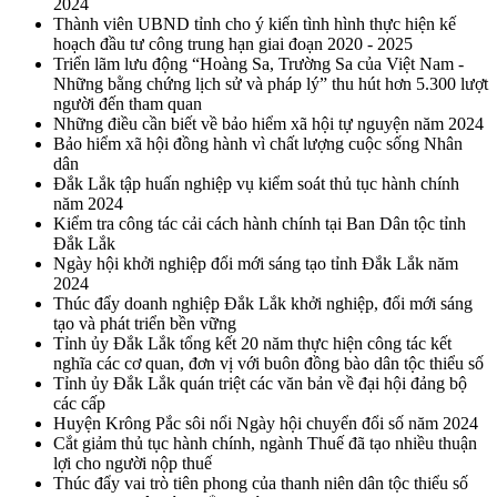
2024
Thành viên UBND tỉnh cho ý kiến tình hình thực hiện kế
hoạch đầu tư công trung hạn giai đoạn 2020 - 2025
Triển lãm lưu động “Hoàng Sa, Trường Sa của Việt Nam -
Những bằng chứng lịch sử và pháp lý” thu hút hơn 5.300 lượt
người đến tham quan
Những điều cần biết về bảo hiểm xã hội tự nguyện năm 2024
Bảo hiểm xã hội đồng hành vì chất lượng cuộc sống Nhân
dân
Đắk Lắk tập huấn nghiệp vụ kiểm soát thủ tục hành chính
năm 2024
Kiểm tra công tác cải cách hành chính tại Ban Dân tộc tỉnh
Đắk Lắk
Ngày hội khởi nghiệp đổi mới sáng tạo tỉnh Đắk Lắk năm
2024
Thúc đẩy doanh nghiệp Đắk Lắk khởi nghiệp, đổi mới sáng
tạo và phát triển bền vững
Tỉnh ủy Đắk Lắk tổng kết 20 năm thực hiện công tác kết
nghĩa các cơ quan, đơn vị với buôn đồng bào dân tộc thiểu số
Tỉnh ủy Đắk Lắk quán triệt các văn bản về đại hội đảng bộ
các cấp
Huyện Krông Pắc sôi nổi Ngày hội chuyển đổi số năm 2024
Cắt giảm thủ tục hành chính, ngành Thuế đã tạo nhiều thuận
lợi cho người nộp thuế
Thúc đẩy vai trò tiên phong của thanh niên dân tộc thiểu số