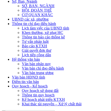
Sở, Ban, Ngành
SỞ, BAN, NGÀNH
HỘI, ĐOÀN THỂ
CƠ QUAN KHÁC
UBND các xã, phường
Thông tin chỉ đạo điều hành
Lịch làm việc của UBND tỉnh
Khen thưởng, xử phạt HC
Thông tin báo cáo thống kê
Tư vấn pháp luật
Báo cáo KTXH
Giải quyết đơn thư
Lịch tiếp công dân
Hệ thống văn bản
Văn bản pháp quy
Văn bản chỉ đạo điều hành
Văn bản trung ương
Văn bản HĐND tỉnh
Điểm tin văn bản
Quy hoạch - Kế hoạch
Quy hoạch sử dụng đất
Thông tin quy hoạch
Kế hoạch phát triển KTXH
Khai thác tài nguyên – Xử lý chất thải