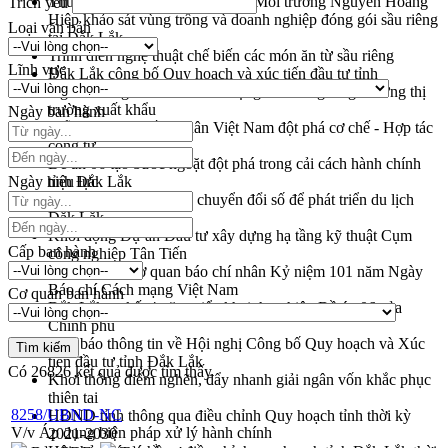
Thứ trưởng Bộ Nông nghiệp và Môi trường Nguyễn Hoàng
Trích yếu
Hiệp khảo sát vùng trồng và doanh nghiệp đóng gói sầu riêng
Loại văn bản
tại Đắk Lắk
Trình diễn nghệ thuật chế biến các món ăn từ sầu riêng
Lĩnh vực
Đắk Lắk công bố Quy hoạch và xúc tiến đầu tư tỉnh
Ngành cá ngừ Đắk Lắk chủ động thích ứng để giữ vững thị
trường xuất khẩu
Ngày ban hành
Diễn đàn Kinh tế tư nhân Việt Nam đột phá cơ chế - Hợp tác
công tư
Đề án 06 tạo bước ngoặt đột phá trong cải cách hành chính
Ngày hiệu lực
tỉnh Đắk Lắk
Kết nối tour, đẩy mạnh chuyển đổi số để phát triển du lịch
Đắk Lắk
Khởi động Dự án Đầu tư xây dựng hạ tầng kỹ thuật Cụm
Cấp ban hành
công nghiệp Tân Tiến
Gặp mặt các cơ quan báo chí nhân Kỷ niệm 101 năm Ngày
Báo chí Cách mạng Việt Nam
Cơ quan ban hành
Đắk Lắk sơ kết 4 năm triển khai thực hiện Đề án 06 của
Chính phủ
Họp báo thông tin về Hội nghị Công bố Quy hoạch và Xúc
tiến đầu tư tỉnh Đắk Lắk
Có
26826
kết quả được tìm thấy
Khơi thông điểm nghẽn, đẩy nhanh giải ngân vốn khắc phục
thiên tai
8258/UBND-NC
HĐND tỉnh thông qua điều chỉnh Quy hoạch tỉnh thời kỳ
V/v Áp dụng biện pháp xử lý hành chính
2021-2030