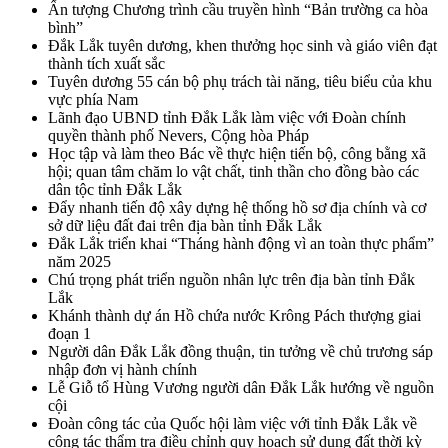
Ấn tượng Chương trình cầu truyền hình “Bản trường ca hòa
bình”
Đắk Lắk tuyên dương, khen thưởng học sinh và giáo viên đạt
thành tích xuất sắc
Tuyên dương 55 cán bộ phụ trách tài năng, tiêu biểu của khu
vực phía Nam
Lãnh đạo UBND tỉnh Đắk Lắk làm việc với Đoàn chính
quyền thành phố Nevers, Cộng hòa Pháp
Học tập và làm theo Bác về thực hiện tiến bộ, công bằng xã
hội; quan tâm chăm lo vật chất, tinh thần cho đồng bào các
dân tộc tỉnh Đắk Lắk
Đẩy nhanh tiến độ xây dựng hệ thống hồ sơ địa chính và cơ
sở dữ liệu đất đai trên địa bàn tỉnh Đắk Lắk
Đắk Lắk triển khai “Tháng hành động vì an toàn thực phẩm”
năm 2025
Chú trọng phát triển nguồn nhân lực trên địa bàn tỉnh Đắk
Lắk
Khánh thành dự án Hồ chứa nước Krông Pách thượng giai
đoạn 1
Người dân Đắk Lắk đồng thuận, tin tưởng về chủ trương sáp
nhập đơn vị hành chính
Lễ Giỗ tổ Hùng Vương người dân Đắk Lắk hướng về nguồn
cội
Đoàn công tác của Quốc hội làm việc với tỉnh Đắk Lắk về
công tác thẩm tra điều chỉnh quy hoạch sử dụng đất thời kỳ