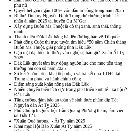
phụ nữ
Quyết liệt giải ngân 100% vốn đầu tư công trong năm 2025
Bí thư Tỉnh ủy Nguyễn Đình Trung dự chương trình Tết
nhân ái năm 2025 tại huyện Cư M’Gar
Xây dựng Buôn Ma Thuột là đô thị xanh, sinh thái, thông
minh
Thanh niên Đắk Lắk hăng hái lên đường bảo vệ Tổ quốc
Phát động Cuộc thi trực tuyến tìm hiểu “50 năm Chiến thắng
Buôn Ma Thuột, giải phóng tỉnh Đắk Lắk”
Gặp mặt đại biểu trí thức, văn nghệ sĩ, báo giới Xuân Ất Tỵ
2025
Đắk Lắk quyết tâm huy động nguồn lực cho mục tiêu tăng
trưởng hai con số năm 2025
Sơ kết 5 năm triển khai tiếp nhận và trả kết quả TTHC tại
Trung tâm phục vụ hành chính công
Điểm sáng xuất khẩu nông sản Đắk Lắk
Nhiều chuyển biến tích cực trong phát triển kinh tế - xã hội ở
Đắk Lắk
Tăng cường đảm bảo an toàn vệ sinh thực phẩm dịp Tết
Nguyên đán Ất Tỵ 2025
Phó Chủ tịch Quốc hội Trần Quang Phương thăm, làm việc
tại Đắk Lắk
"Xuân Quê hương" - Ất Tỵ năm 2025
Khai mạc Hội Báo Xuân Ất Tỵ năm 2025