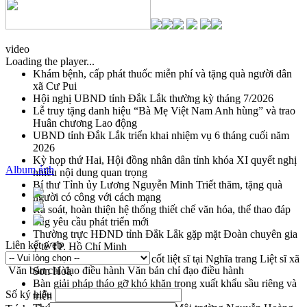
video
Loading the player...
Khám bệnh, cấp phát thuốc miễn phí và tặng quà người dân
xã Cư Pui
Hội nghị UBND tỉnh Đắk Lắk thường kỳ tháng 7/2026
Lễ truy tặng danh hiệu “Bà Mẹ Việt Nam Anh hùng” và trao
Huân chương Lao động
UBND tỉnh Đắk Lắk triển khai nhiệm vụ 6 tháng cuối năm
2026
Kỳ họp thứ Hai, Hội đồng nhân dân tỉnh khóa XI quyết nghị
Album ảnh
nhiều nội dung quan trọng
Bí thư Tỉnh ủy Lương Nguyễn Minh Triết thăm, tặng quà
người có công với cách mạng
Rà soát, hoàn thiện hệ thống thiết chế văn hóa, thể thao đáp
ứng yêu cầu phát triển mới
Thường trực HĐND tỉnh Đắk Lắk gặp mặt Đoàn chuyên gia
Liên kết web
y tế TP. Hồ Chí Minh
Lễ truy điệu và an táng hài cốt liệt sĩ tại Nghĩa trang Liệt sĩ xã
Văn bản chỉ đạo điều hành
Văn bản chỉ đạo điều hành
Sơn Hòa
Bàn giải pháp tháo gỡ khó khăn trong xuất khẩu sầu riêng và
Số ký hiệu
triển khai quy định EUDR