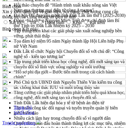
Hội thảo chuyên đề “Hành trình xuất khẩu nông sản Việt
Bình chọn
Nam qua thương mại điện tử cùng Amazon”
Xin ý kiến đánh giá về giao diện, nội dung, chất lượng cung cấp
Đại hội Thi đua yêu nước tỉnh Đắk Lắk lần thứ I (2025-2030)
thông tin của Cổng thông tin điện tử tỉnh
Đồng chí Lương Nguyễn Minh Triết được chỉ định làm Bí
Rất tốt
Tốt
Trung bình
Kém
Rất kém
thư Tỉnh ủy Đắk Lắk nhiệm kỳ 2025 – 2030
Bình chọn
Kết quả
Tập trung triển khai các giải pháp sản xuất nông nghiệp bền
vững, phát thải thấp
Tọa đàm kỷ niệm 95 năm Ngày thành lập Hội Liên hiệp Phụ
nữ Việt Nam
Đắk Lắk tổ chức Ngày hội Chuyển đổi số với chủ đề: “Công
nghệ số - kiến tạo tương lai”
Tập trung phát triển khoa học công nghệ, đổi mới sáng tạo và
chuyển đổi số lĩnh vực nông nghiệp và môi trường
“Hồ sơ phi địa giới – Bước tiến mới trong cải cách hành
chính”
Phó Chủ tịch UBND tỉnh Nguyễn Thiên Văn kiểm tra công
tác chống khai thác IUU và nuôi trồng thủy sản
Tăng cường các giải pháp nhằm phát triển hiệu quả khoa học,
công nghệ, đổi mới sáng tạo và chuyển đổi số
Tỉnh Đắk Lắk hiện đại hóa y tế từ bệnh án điện tử
Trang chủ
Tập huấn công tác đối ngoại và tuyên truyền quản lý biên
Sơ đồ cổng
giới, biển đảo
Nhiều cách làm hay trong chuyển đổi số vì người dân
Toggle navigation
Quyết tâm phấn đấu hoàn thành thắng lợi các mục tiêu, nhiệm