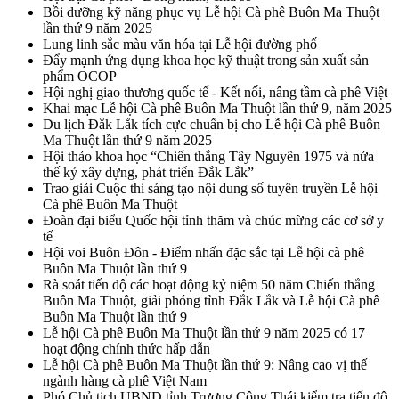
Bồi dưỡng kỹ năng phục vụ Lễ hội Cà phê Buôn Ma Thuột
lần thứ 9 năm 2025
Lung linh sắc màu văn hóa tại Lễ hội đường phố
Đẩy mạnh ứng dụng khoa học kỹ thuật trong sản xuất sản
phẩm OCOP
Hội nghị giao thương quốc tế - Kết nối, nâng tầm cà phê Việt
Khai mạc Lễ hội Cà phê Buôn Ma Thuột lần thứ 9, năm 2025
Du lịch Đắk Lắk tích cực chuẩn bị cho Lễ hội Cà phê Buôn
Ma Thuột lần thứ 9 năm 2025
Hội thảo khoa học “Chiến thắng Tây Nguyên 1975 và nửa
thế kỷ xây dựng, phát triển Đắk Lắk”
Trao giải Cuộc thi sáng tạo nội dung số tuyên truyền Lễ hội
Cà phê Buôn Ma Thuột
Đoàn đại biểu Quốc hội tỉnh thăm và chúc mừng các cơ sở y
tế
Hội voi Buôn Đôn - Điểm nhấn đặc sắc tại Lễ hội cà phê
Buôn Ma Thuột lần thứ 9
Rà soát tiến độ các hoạt động kỷ niệm 50 năm Chiến thắng
Buôn Ma Thuột, giải phóng tỉnh Đắk Lắk và Lễ hội Cà phê
Buôn Ma Thuột lần thứ 9
Lễ hội Cà phê Buôn Ma Thuột lần thứ 9 năm 2025 có 17
hoạt động chính thức hấp dẫn
Lễ hội Cà phê Buôn Ma Thuột lần thứ 9: Nâng cao vị thế
ngành hàng cà phê Việt Nam
Phó Chủ tịch UBND tỉnh Trương Công Thái kiểm tra tiến độ