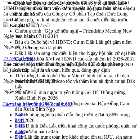
Thông báo kết luận của đồng chí Đinh Văn Khiết - Phó Chủ tịch
Bệnh án điện tử thúc đẩy chuyển đổi số y tế tại Đắk Lắk
UBND tỉnh tại buổi làm việc kiểm tra tiến độ thực hiện khảo sát dự
Chuyển đổi số thư viện: Mở rộng không gian tri thức trong
án chăn nuôi bò sữa của Công ty Cổ phần Tập đoàn Đức Long
thời đại số
Gia Lai
Đánh giá, rút kinh nghiệm công tác tổ chức diễn tập trước
ngày bầu cử
Bản PDF
Tải về
Chương trình “Gặp gỡ hữu nghị – Friendship Meeting New
Ngày ban hành:
07/11/2014
Year 2026”
Bầu cử Quốc hội và HĐND: Cử tri Đắk Lắk gửi gắm niềm
Ngày hiệu lực:
tin, kỳ vọng vào lá phiếu
Đắk Lắk sẵn sàng các điều kiện cho Ngày hội bầu cử đại biểu
232/BC-UBND
Quốc hội khóa XVI và HĐND các cấp nhiệm kỳ 2026-2031
Báo cáo về việc triển khai thực hiện Đề án 123 ở địa phương
Đảm bảo cuộc bầu cử đại biểu Quốc hội và đại biểu HĐND
các cấp diễn ra an toàn, hiệu quả, đúng quy định
Bản PDF
Tải về
Thủ tướng Chính phủ Phạm Minh Chính kiểm tra, chỉ đạo
Ngày ban hành:
07/11/2014
hoàn thành các dự án cao tốc và thăm khu tái định cư tại Đắk
Lắk
Ngày hiệu lực:
Sôi nổi Hội đua ngựa truyền thống Gò Thì Thùng mừng
Xuân Bính Ngọ 2026
Lãnh đạo tỉnh dâng hương tưởng niệm tại Đập Đồng Cam
Các trang trên cổng 2465 của 2.683
đầu Xuân Bính Ngọ
Ngành nông nghiệp phấn đấu tăng trưởng đạt 5,86% trong
2440
năm 2026
2441
UBND tỉnh Đắk Lắk triển khai công tác quốc phòng, quân sự
2442
địa phương năm 2026
2443
Đắk Lắk tập trung toàn lực khắc phục tồn tại IUU, sẵn sàng
2444