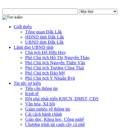
Giới thiệu
Tổng quan Đắk Lắk
HĐND tỉnh Đắk Lắk
UBND tỉnh Đắk Lắk
Lãnh đạo UBND tỉnh
Chủ tịch Đỗ Hữu Huy
Phó Chủ tịch Hồ Thị Nguyên Thảo
Phó Chủ tịch Nguyễn Thiên Văn
Phó Chủ tịch Trương Công Thái
Phó Chủ tịch Đào Mỹ
Phó Chủ tịch Y Nhuân Byă
Tin tức sự kiện
Tiếp cận thông tin
Kinh tế
Đột phá phát triển KHCN, ĐMST, CĐS
Văn hóa, Xã hội
Giảm nghèo về thông tin
Cải cách hành chính
Giáo dục, Khoa học, Công nghệ
Chương trình tái canh cây cà phê