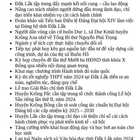
Đắk Lắk tập trung đẩy mạnh kết nối cung – cầu lao động
Nâng cao trách nhiệm người đứng đầu trong lãnh đạo, chỉ
đạo triển khai nhiệm vụ cải cách hành chính
Đoàn khảo sát Tiểu ban Điều lệ Đảng Đại hội XIV làm việc
tại Đảng bộ tỉnh Đắk Lắk
Người dân vùng căn cứ buôn Dur 1, xã Dur Kmăl huyện
Krông Ana nhớ về Tổng Bí thư Nguyễn Phú Trọng
Ngành y tế tích cực thực hiện chuyển đổi số
Tiếp tục phát huy kêu gọi nguồn lực đầu tư để xây dựng các
công trình, dự án của thị xã Buôn Hồ
Kỳ họp chuyên đề lần thứ Mười ba HĐND tỉnh khóa X
thông qua nhiều nội dung quan trọng
Khai mạc chương trình Hành trình đỏ toàn quốc
Kỳ thi tốt nghiệp THPT năm 2024 tại Đắk Lắk diễn ra an
toàn, nghiêm túc, đúng quy chế
Lễ trao Giải Báo chí tỉnh Đắk Lắk
Huyện Krông Pắc cần tập trung tổ chức thành công Lễ hội
Sầu riêng lần thứ II, năm 2024
Huyện Krông Bông cần rà soát công tác chuẩn bị Đại hội
Đảng bộ các cấp nhiệm kỳ 2025 – 2030
Huyện Lắk cần tập trung chỉ đạo cải thiện chỉ số cải cách
hành chính phục vụ phát triển kinh tế - xã hội
Tăng cường triển khai hoạt động dạy và học bơi an toàn cho
học sinh
Lan toả Ngày sách và Văn hóa đọc tỉnh Đắk Lắk năm 2024