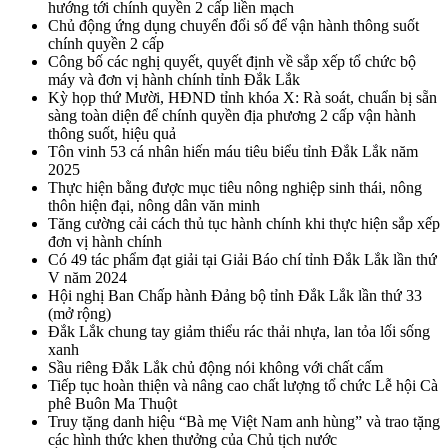
hướng tới chính quyền 2 cấp liền mạch
Chủ động ứng dụng chuyển đổi số để vận hành thông suốt
chính quyền 2 cấp
Công bố các nghị quyết, quyết định về sắp xếp tổ chức bộ
máy và đơn vị hành chính tỉnh Đắk Lắk
Kỳ họp thứ Mười, HĐND tỉnh khóa X: Rà soát, chuẩn bị sẵn
sàng toàn diện để chính quyền địa phương 2 cấp vận hành
thông suốt, hiệu quả
Tôn vinh 53 cá nhân hiến máu tiêu biểu tỉnh Đắk Lắk năm
2025
Thực hiện bằng được mục tiêu nông nghiệp sinh thái, nông
thôn hiện đại, nông dân văn minh
Tăng cường cải cách thủ tục hành chính khi thực hiện sắp xếp
đơn vị hành chính
Có 49 tác phẩm đạt giải tại Giải Báo chí tỉnh Đắk Lắk lần thứ
V năm 2024
Hội nghị Ban Chấp hành Đảng bộ tỉnh Đắk Lắk lần thứ 33
(mở rộng)
Đắk Lắk chung tay giảm thiểu rác thải nhựa, lan tỏa lối sống
xanh
Sầu riêng Đắk Lắk chủ động nói không với chất cấm
Tiếp tục hoàn thiện và nâng cao chất lượng tổ chức Lễ hội Cà
phê Buôn Ma Thuột
Truy tặng danh hiệu “Bà mẹ Việt Nam anh hùng” và trao tặng
các hình thức khen thưởng của Chủ tịch nước