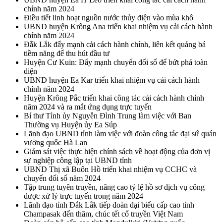
chính năm 2024
Điều tiết linh hoạt nguồn nước thủy điện vào mùa khô
UBND huyện Krông Ana triển khai nhiệm vụ cải cách hành
chính năm 2024
Đắk Lắk đẩy mạnh cải cách hành chính, liên kết quảng bá
tiềm năng để thu hút đầu tư
Huyện Cư Kuin: Đẩy mạnh chuyển đổi số để bứt phá toàn
diện
UBND huyện Ea Kar triển khai nhiệm vụ cải cách hành
chính năm 2024
Huyện Krông Pắc triển khai công tác cải cách hành chính
năm 2024 và ra mắt ứng dụng trực tuyến
Bí thư Tỉnh ủy Nguyễn Đình Trung làm việc với Ban
Thường vụ Huyện ủy Ea Súp
Lãnh đạo UBND tỉnh làm việc với đoàn công tác đại sứ quán
vương quốc Hà Lan
Giám sát việc thực hiện chính sách về hoạt động của đơn vị
sự nghiệp công lập tại UBND tỉnh
UBND Thị xã Buôn Hồ triển khai nhiệm vụ CCHC và
chuyển đổi số năm 2024
Tập trung tuyên truyền, nâng cao tỷ lệ hồ sơ dịch vụ công
được xử lý trực tuyến trong năm 2024
Lãnh đạo tỉnh Đắk Lắk tiếp đoàn đại biểu cấp cao tỉnh
Champasak đến thăm, chúc tết cổ truyền Việt Nam