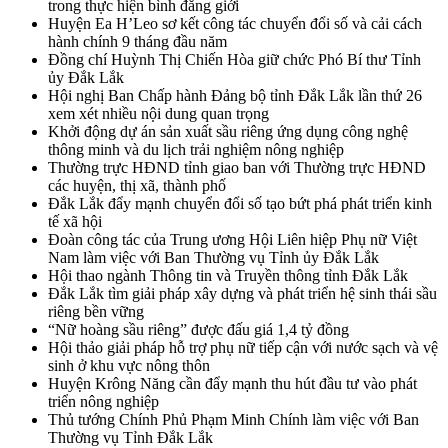
trong thực hiện bình đẳng giới
Huyện Ea H’Leo sơ kết công tác chuyển đổi số và cải cách
hành chính 9 tháng đầu năm
Đồng chí Huỳnh Thị Chiến Hòa giữ chức Phó Bí thư Tỉnh
ủy Đắk Lắk
Hội nghị Ban Chấp hành Đảng bộ tỉnh Đắk Lắk lần thứ 26
xem xét nhiều nội dung quan trọng
Khởi động dự án sản xuất sầu riêng ứng dụng công nghệ
thông minh và du lịch trải nghiệm nông nghiệp
Thường trực HĐND tỉnh giao ban với Thường trực HĐND
các huyện, thị xã, thành phố
Đắk Lắk đẩy mạnh chuyển đổi số tạo bứt phá phát triển kinh
tế xã hội
Đoàn công tác của Trung ương Hội Liên hiệp Phụ nữ Việt
Nam làm việc với Ban Thường vụ Tỉnh ủy Đắk Lắk
Hội thao ngành Thông tin và Truyền thông tỉnh Đắk Lắk
Đắk Lắk tìm giải pháp xây dựng và phát triển hệ sinh thái sầu
riêng bền vững
“Nữ hoàng sầu riêng” được đấu giá 1,4 tỷ đồng
Hội thảo giải pháp hỗ trợ phụ nữ tiếp cận với nước sạch và vệ
sinh ở khu vực nông thôn
Huyện Krông Năng cần đẩy mạnh thu hút đầu tư vào phát
triển nông nghiệp
Thủ tướng Chính Phủ Phạm Minh Chính làm việc với Ban
Thường vụ Tỉnh Đắk Lắk