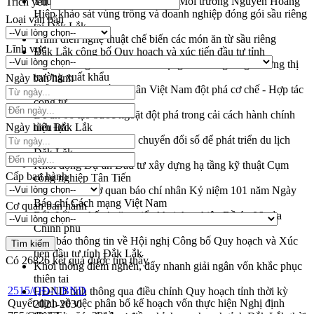
Thứ trưởng Bộ Nông nghiệp và Môi trường Nguyễn Hoàng
Trích yếu
Hiệp khảo sát vùng trồng và doanh nghiệp đóng gói sầu riêng
Loại văn bản
tại Đắk Lắk
Trình diễn nghệ thuật chế biến các món ăn từ sầu riêng
Lĩnh vực
Đắk Lắk công bố Quy hoạch và xúc tiến đầu tư tỉnh
Ngành cá ngừ Đắk Lắk chủ động thích ứng để giữ vững thị
trường xuất khẩu
Ngày ban hành
Diễn đàn Kinh tế tư nhân Việt Nam đột phá cơ chế - Hợp tác
công tư
Đề án 06 tạo bước ngoặt đột phá trong cải cách hành chính
Ngày hiệu lực
tỉnh Đắk Lắk
Kết nối tour, đẩy mạnh chuyển đổi số để phát triển du lịch
Đắk Lắk
Khởi động Dự án Đầu tư xây dựng hạ tầng kỹ thuật Cụm
Cấp ban hành
công nghiệp Tân Tiến
Gặp mặt các cơ quan báo chí nhân Kỷ niệm 101 năm Ngày
Báo chí Cách mạng Việt Nam
Cơ quan ban hành
Đắk Lắk sơ kết 4 năm triển khai thực hiện Đề án 06 của
Chính phủ
Họp báo thông tin về Hội nghị Công bố Quy hoạch và Xúc
tiến đầu tư tỉnh Đắk Lắk
Có
26826
kết quả được tìm thấy
Khơi thông điểm nghẽn, đẩy nhanh giải ngân vốn khắc phục
thiên tai
2515/QĐ-UBND
HĐND tỉnh thông qua điều chỉnh Quy hoạch tỉnh thời kỳ
Quyết định về việc phân bổ kế hoạch vốn thực hiện Nghị định
2021-2030