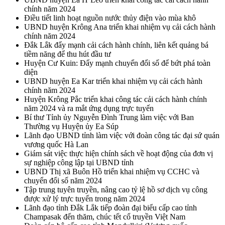
chính năm 2024
Điều tiết linh hoạt nguồn nước thủy điện vào mùa khô
UBND huyện Krông Ana triển khai nhiệm vụ cải cách hành
chính năm 2024
Đắk Lắk đẩy mạnh cải cách hành chính, liên kết quảng bá
tiềm năng để thu hút đầu tư
Huyện Cư Kuin: Đẩy mạnh chuyển đổi số để bứt phá toàn
diện
UBND huyện Ea Kar triển khai nhiệm vụ cải cách hành
chính năm 2024
Huyện Krông Pắc triển khai công tác cải cách hành chính
năm 2024 và ra mắt ứng dụng trực tuyến
Bí thư Tỉnh ủy Nguyễn Đình Trung làm việc với Ban
Thường vụ Huyện ủy Ea Súp
Lãnh đạo UBND tỉnh làm việc với đoàn công tác đại sứ quán
vương quốc Hà Lan
Giám sát việc thực hiện chính sách về hoạt động của đơn vị
sự nghiệp công lập tại UBND tỉnh
UBND Thị xã Buôn Hồ triển khai nhiệm vụ CCHC và
chuyển đổi số năm 2024
Tập trung tuyên truyền, nâng cao tỷ lệ hồ sơ dịch vụ công
được xử lý trực tuyến trong năm 2024
Lãnh đạo tỉnh Đắk Lắk tiếp đoàn đại biểu cấp cao tỉnh
Champasak đến thăm, chúc tết cổ truyền Việt Nam