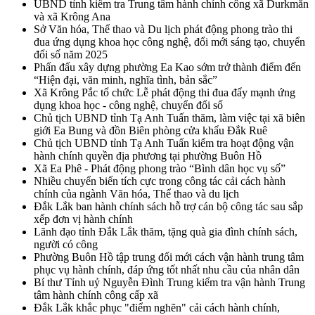
UBND tỉnh kiểm tra Trung tâm hành chính công xã Durkmăn
và xã Krông Ana
Sở Văn hóa, Thể thao và Du lịch phát động phong trào thi
đua ứng dụng khoa học công nghệ, đổi mới sáng tạo, chuyển
đổi số năm 2025
Phấn đấu xây dựng phường Ea Kao sớm trở thành điểm đến
“Hiện đại, văn minh, nghĩa tình, bản sắc”
Xã Krông Pắc tổ chức Lễ phát động thi đua đẩy mạnh ứng
dụng khoa học - công nghệ, chuyển đổi số
Chủ tịch UBND tỉnh Tạ Anh Tuấn thăm, làm việc tại xã biên
giới Ea Bung và đồn Biên phòng cửa khẩu Đắk Ruê
Chủ tịch UBND tỉnh Tạ Anh Tuấn kiểm tra hoạt động vận
hành chính quyền địa phương tại phường Buôn Hồ
Xã Ea Phê - Phát động phong trào “Bình dân học vụ số”
Nhiều chuyển biến tích cực trong công tác cải cách hành
chính của ngành Văn hóa, Thể thao và du lịch
Đắk Lắk ban hành chính sách hỗ trợ cán bộ công tác sau sắp
xếp đơn vị hành chính
Lãnh đạo tỉnh Đắk Lắk thăm, tặng quà gia đình chính sách,
người có công
Phường Buôn Hồ tập trung đổi mới cách vận hành trung tâm
phục vụ hành chính, đáp ứng tốt nhất nhu cầu của nhân dân
Bí thư Tỉnh uỷ Nguyễn Đình Trung kiểm tra vận hành Trung
tâm hành chính công cấp xã
Đắk Lắk khắc phục "điểm nghẽn" cải cách hành chính,