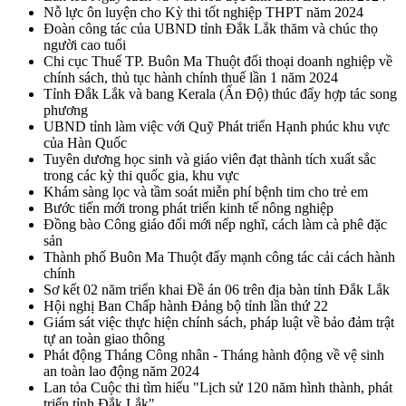
Nỗ lực ôn luyện cho Kỳ thi tốt nghiệp THPT năm 2024
Đoàn công tác của UBND tỉnh Đắk Lắk thăm và chúc thọ
người cao tuổi
Chi cục Thuế TP. Buôn Ma Thuột đối thoại doanh nghiệp về
chính sách, thủ tục hành chính thuế lần 1 năm 2024
Tỉnh Đắk Lắk và bang Kerala (Ấn Độ) thúc đẩy hợp tác song
phương
UBND tỉnh làm việc với Quỹ Phát triển Hạnh phúc khu vực
của Hàn Quốc
Tuyên dương học sinh và giáo viên đạt thành tích xuất sắc
trong các kỳ thi quốc gia, khu vực
Khám sàng lọc và tầm soát miễn phí bệnh tim cho trẻ em
Bước tiến mới trong phát triển kinh tế nông nghiệp
Đồng bào Công giáo đổi mới nếp nghĩ, cách làm cà phê đặc
sản
Thành phố Buôn Ma Thuột đẩy mạnh công tác cải cách hành
chính
Sơ kết 02 năm triển khai Đề án 06 trên địa bàn tỉnh Đắk Lắk
Hội nghị Ban Chấp hành Đảng bộ tỉnh lần thứ 22
Giám sát việc thực hiện chính sách, pháp luật về bảo đảm trật
tự an toàn giao thông
Phát động Tháng Công nhân - Tháng hành động về vệ sinh
an toàn lao động năm 2024
Lan tỏa Cuộc thi tìm hiểu "Lịch sử 120 năm hình thành, phát
triển tỉnh Đắk Lắk"