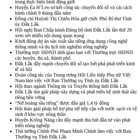
trong thực hiện bình đẳng giới
Huyện Ea H’Leo sơ kết công tác chuyển đổi số và cải cách
hành chính 9 tháng đầu năm
Đồng chí Huỳnh Thị Chiến Hòa giữ chức Phó Bí thư Tỉnh
ủy Đắk Lắk
Hội nghị Ban Chấp hành Đảng bộ tỉnh Đắk Lắk lần thứ 26
xem xét nhiều nội dung quan trọng
Khởi động dự án sản xuất sầu riêng ứng dụng công nghệ
thông minh và du lịch trải nghiệm nông nghiệp
Thường trực HĐND tỉnh giao ban với Thường trực HĐND
các huyện, thị xã, thành phố
Đắk Lắk đẩy mạnh chuyển đổi số tạo bứt phá phát triển kinh
tế xã hội
Đoàn công tác của Trung ương Hội Liên hiệp Phụ nữ Việt
Nam làm việc với Ban Thường vụ Tỉnh ủy Đắk Lắk
Hội thao ngành Thông tin và Truyền thông tỉnh Đắk Lắk
Đắk Lắk tìm giải pháp xây dựng và phát triển hệ sinh thái sầu
riêng bền vững
“Nữ hoàng sầu riêng” được đấu giá 1,4 tỷ đồng
Hội thảo giải pháp hỗ trợ phụ nữ tiếp cận với nước sạch và vệ
sinh ở khu vực nông thôn
Huyện Krông Năng cần đẩy mạnh thu hút đầu tư vào phát
triển nông nghiệp
Thủ tướng Chính Phủ Phạm Minh Chính làm việc với Ban
Thường vụ Tỉnh Đắk Lắk