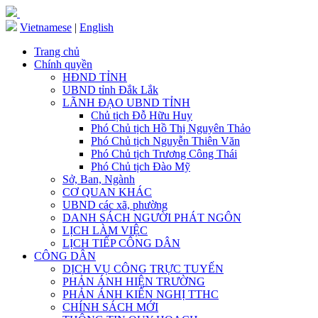
Vietnamese
|
English
Trang chủ
Chính quyền
HĐND TỈNH
UBND tỉnh Đắk Lắk
LÃNH ĐẠO UBND TỈNH
Chủ tịch Đỗ Hữu Huy
Phó Chủ tịch Hồ Thị Nguyên Thảo
Phó Chủ tịch Nguyễn Thiên Văn
Phó Chủ tịch Trương Công Thái
Phó Chủ tịch Đào Mỹ
Sở, Ban, Ngành
CƠ QUAN KHÁC
UBND các xã, phường
DANH SÁCH NGƯỜI PHÁT NGÔN
LỊCH LÀM VIỆC
LỊCH TIẾP CÔNG DÂN
CÔNG DÂN
DỊCH VỤ CÔNG TRỰC TUYẾN
PHẢN ÁNH HIỆN TRƯỜNG
PHẢN ÁNH KIẾN NGHỊ TTHC
CHÍNH SÁCH MỚI