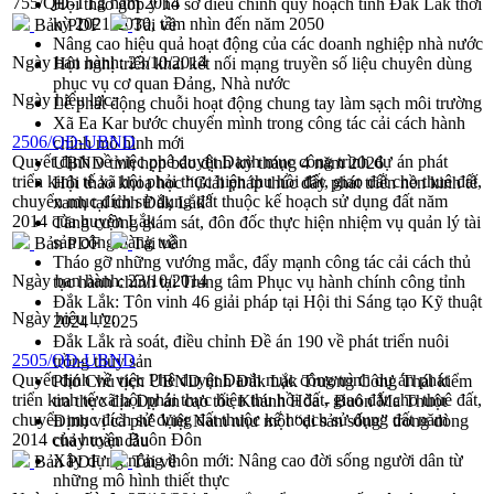
755/QĐ-TTg năm 2014
Hội thảo góp ý hồ sơ điều chỉnh quy hoạch tỉnh Đắk Lắk thời
kỳ 2021-2030, tầm nhìn đến năm 2050
Bản PDF
Tải về
Nâng cao hiệu quả hoạt động của các doanh nghiệp nhà nước
Ngày ban hành:
23/10/2014
Hội nghị triển khai kết nối mạng truyền số liệu chuyên dùng
phục vụ cơ quan Đảng, Nhà nước
Ngày hiệu lực:
Lễ phát động chuỗi hoạt động chung tay làm sạch môi trường
Xã Ea Kar bước chuyển mình trong công tác cải cách hành
2506/QĐ-UBND
chính mô hình mới
Quyết định về việc phê duyệt Danh mục công trình dự án phát
UBND tỉnh họp báo định kỳ tháng 4 năm 2026
triển kinh tế xã hội phải thực hiện thu hồi đất, giao đất cho thuê đất,
Hội thảo khoa học “Giải pháp thúc đẩy phát triển nền kinh tế
chuyển mục đích sử dụng đất thuộc kế hoạch sử dụng đất năm
xanh tại tỉnh Đắk Lắk”
2014 của huyện Lắk
Tăng cường giám sát, đôn đốc thực hiện nhiệm vụ quản lý tài
sản công hàng tuần
Bản PDF
Tải về
Tháo gỡ những vướng mắc, đẩy mạnh công tác cải cách thủ
Ngày ban hành:
23/10/2014
tục hành chính tại Trung tâm Phục vụ hành chính công tỉnh
Đắk Lắk: Tôn vinh 46 giải pháp tại Hội thi Sáng tạo Kỹ thuật
Ngày hiệu lực:
2024 - 2025
Đắk Lắk rà soát, điều chỉnh Đề án 190 về phát triển nuôi
2505/QĐ-UBND
trồng thủy sản
Quyết định về việc Phê duyệt Danh mục công trình dự án phát
Phó Chủ tịch UBND tỉnh Đắk Lắk Trương Công Thái kiểm
triển kinh tế xã hội phải thực hiện thu hồi đất, giao đất cho thuê đất,
tra thực địa Dự án cao tốc Khánh Hòa - Buôn Ma Thuột
chuyển mục đích sử dụng đất thuộc kế hoạch sử dụng đất năm
Định vị cà phê Việt Nam như một “di sản sống” trong dòng
2014 của huyện Buôn Đôn
chảy toàn cầu
Xây dựng nông thôn mới: Nâng cao đời sống người dân từ
Bản PDF
Tải về
những mô hình thiết thực