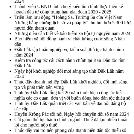
2024
Thành viên UBND tỉnh cho ý kiến tình hình thực hiện kế
hoạch đầu tư công trung hạn giai đoạn 2020 - 2025
Triển lãm lưu động “Hoàng Sa, Trường Sa của Việt Nam -
Những bằng chứng lịch sử và pháp lý” thu hút hơn 5.300 lượt
người đến tham quan
Những điều cần biết về bảo hiểm xã hội tự nguyện năm 2024
Bảo hiểm xã hội đồng hành vì chất lượng cuộc sống Nhân
dân
Đắk Lắk tập huấn nghiệp vụ kiểm soát thủ tục hành chính
năm 2024
Kiểm tra công tác cải cách hành chính tại Ban Dân tộc tỉnh
Đắk Lắk
Ngày hội khởi nghiệp đổi mới sáng tạo tỉnh Đắk Lắk năm
2024
Thúc đẩy doanh nghiệp Đắk Lắk khởi nghiệp, đổi mới sáng
tạo và phát triển bền vững
Tỉnh ủy Đắk Lắk tổng kết 20 năm thực hiện công tác kết
nghĩa các cơ quan, đơn vị với buôn đồng bào dân tộc thiểu số
Tỉnh ủy Đắk Lắk quán triệt các văn bản về đại hội đảng bộ
các cấp
Huyện Krông Pắc sôi nổi Ngày hội chuyển đổi số năm 2024
Cắt giảm thủ tục hành chính, ngành Thuế đã tạo nhiều thuận
lợi cho người nộp thuế
Thúc đẩy vai trò tiên phong của thanh niên dân tộc thiểu số