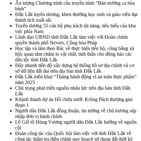
Ấn tượng Chương trình cầu truyền hình “Bản trường ca hòa
bình”
Đắk Lắk tuyên dương, khen thưởng học sinh và giáo viên đạt
thành tích xuất sắc
Tuyên dương 55 cán bộ phụ trách tài năng, tiêu biểu của khu
vực phía Nam
Lãnh đạo UBND tỉnh Đắk Lắk làm việc với Đoàn chính
quyền thành phố Nevers, Cộng hòa Pháp
Học tập và làm theo Bác về thực hiện tiến bộ, công bằng xã
hội; quan tâm chăm lo vật chất, tinh thần cho đồng bào các
dân tộc tỉnh Đắk Lắk
Đẩy nhanh tiến độ xây dựng hệ thống hồ sơ địa chính và cơ
sở dữ liệu đất đai trên địa bàn tỉnh Đắk Lắk
Đắk Lắk triển khai “Tháng hành động vì an toàn thực phẩm”
năm 2025
Chú trọng phát triển nguồn nhân lực trên địa bàn tỉnh Đắk
Lắk
Khánh thành dự án Hồ chứa nước Krông Pách thượng giai
đoạn 1
Người dân Đắk Lắk đồng thuận, tin tưởng về chủ trương sáp
nhập đơn vị hành chính
Lễ Giỗ tổ Hùng Vương người dân Đắk Lắk hướng về nguồn
cội
Đoàn công tác của Quốc hội làm việc với tỉnh Đắk Lắk về
công tác thẩm tra điều chỉnh quy hoạch sử dụng đất thời kỳ