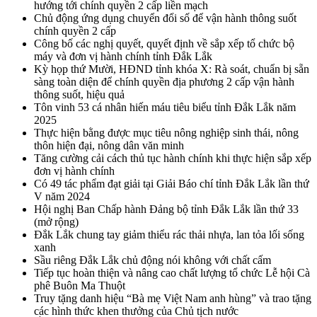
hướng tới chính quyền 2 cấp liền mạch
Chủ động ứng dụng chuyển đổi số để vận hành thông suốt
chính quyền 2 cấp
Công bố các nghị quyết, quyết định về sắp xếp tổ chức bộ
máy và đơn vị hành chính tỉnh Đắk Lắk
Kỳ họp thứ Mười, HĐND tỉnh khóa X: Rà soát, chuẩn bị sẵn
sàng toàn diện để chính quyền địa phương 2 cấp vận hành
thông suốt, hiệu quả
Tôn vinh 53 cá nhân hiến máu tiêu biểu tỉnh Đắk Lắk năm
2025
Thực hiện bằng được mục tiêu nông nghiệp sinh thái, nông
thôn hiện đại, nông dân văn minh
Tăng cường cải cách thủ tục hành chính khi thực hiện sắp xếp
đơn vị hành chính
Có 49 tác phẩm đạt giải tại Giải Báo chí tỉnh Đắk Lắk lần thứ
V năm 2024
Hội nghị Ban Chấp hành Đảng bộ tỉnh Đắk Lắk lần thứ 33
(mở rộng)
Đắk Lắk chung tay giảm thiểu rác thải nhựa, lan tỏa lối sống
xanh
Sầu riêng Đắk Lắk chủ động nói không với chất cấm
Tiếp tục hoàn thiện và nâng cao chất lượng tổ chức Lễ hội Cà
phê Buôn Ma Thuột
Truy tặng danh hiệu “Bà mẹ Việt Nam anh hùng” và trao tặng
các hình thức khen thưởng của Chủ tịch nước