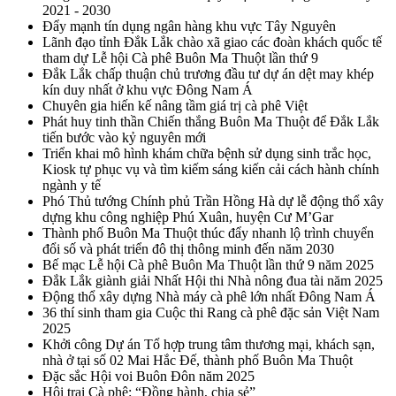
2021 - 2030
Đẩy mạnh tín dụng ngân hàng khu vực Tây Nguyên
Lãnh đạo tỉnh Đắk Lắk chào xã giao các đoàn khách quốc tế
tham dự Lễ hội Cà phê Buôn Ma Thuột lần thứ 9
Đắk Lắk chấp thuận chủ trương đầu tư dự án dệt may khép
kín duy nhất ở khu vực Đông Nam Á
Chuyên gia hiến kế nâng tầm giá trị cà phê Việt
Phát huy tinh thần Chiến thắng Buôn Ma Thuột để Đắk Lắk
tiến bước vào kỷ nguyên mới
Triển khai mô hình khám chữa bệnh sử dụng sinh trắc học,
Kiosk tự phục vụ và tìm kiếm sáng kiến cải cách hành chính
ngành y tế
Phó Thủ tướng Chính phủ Trần Hồng Hà dự lễ động thổ xây
dựng khu công nghiệp Phú Xuân, huyện Cư M’Gar
Thành phố Buôn Ma Thuột thúc đẩy nhanh lộ trình chuyển
đổi số và phát triển đô thị thông minh đến năm 2030
Bế mạc Lễ hội Cà phê Buôn Ma Thuột lần thứ 9 năm 2025
Đắk Lắk giành giải Nhất Hội thi Nhà nông đua tài năm 2025
Động thổ xây dựng Nhà máy cà phê lớn nhất Đông Nam Á
36 thí sinh tham gia Cuộc thi Rang cà phê đặc sản Việt Nam
2025
Khởi công Dự án Tổ hợp trung tâm thương mại, khách sạn,
nhà ở tại số 02 Mai Hắc Đế, thành phố Buôn Ma Thuột
Đặc sắc Hội voi Buôn Đôn năm 2025
Hội trại Cà phê: “Đồng hành, chia sẻ”