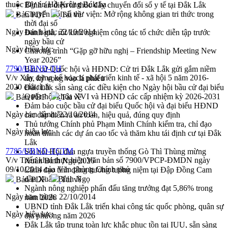
thuộc Dự án Hồ Krông Búk hạ
Bệnh án điện tử thúc đẩy chuyển đổi số y tế tại Đắk Lắk
Chuyển đổi số thư viện: Mở rộng không gian tri thức trong
Bản PDF
Tải về
thời đại số
Ngày ban hành:
22/10/2014
Đánh giá, rút kinh nghiệm công tác tổ chức diễn tập trước
ngày bầu cử
Ngày hiệu lực:
Chương trình “Gặp gỡ hữu nghị – Friendship Meeting New
Year 2026”
7790/UBND-TH
Bầu cử Quốc hội và HĐND: Cử tri Đắk Lắk gửi gắm niềm
V/v Xây dựng kế hoạch phát triển kinh tế - xã hội 5 năm 2016-
tin, kỳ vọng vào lá phiếu
2020 của tỉnh
Đắk Lắk sẵn sàng các điều kiện cho Ngày hội bầu cử đại biểu
Quốc hội khóa XVI và HĐND các cấp nhiệm kỳ 2026-2031
Bản PDF
Tải về
Đảm bảo cuộc bầu cử đại biểu Quốc hội và đại biểu HĐND
Ngày ban hành:
22/10/2014
các cấp diễn ra an toàn, hiệu quả, đúng quy định
Thủ tướng Chính phủ Phạm Minh Chính kiểm tra, chỉ đạo
Ngày hiệu lực:
hoàn thành các dự án cao tốc và thăm khu tái định cư tại Đắk
Lắk
7785/UBND-TCTM
Sôi nổi Hội đua ngựa truyền thống Gò Thì Thùng mừng
V/v Triển khai thực hiện Văn bản số 7900/VPCP-ĐMDN ngày
Xuân Bính Ngọ 2026
09/10/2014 của Văn phòng Chính phủ
Lãnh đạo tỉnh dâng hương tưởng niệm tại Đập Đồng Cam
đầu Xuân Bính Ngọ
Bản PDF
Tải về
Ngành nông nghiệp phấn đấu tăng trưởng đạt 5,86% trong
Ngày ban hành:
22/10/2014
năm 2026
UBND tỉnh Đắk Lắk triển khai công tác quốc phòng, quân sự
Ngày hiệu lực:
địa phương năm 2026
Đắk Lắk tập trung toàn lực khắc phục tồn tại IUU, sẵn sàng