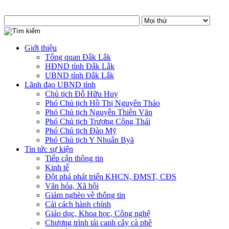
Giới thiệu
Tổng quan Đắk Lắk
HĐND tỉnh Đắk Lắk
UBND tỉnh Đắk Lắk
Lãnh đạo UBND tỉnh
Chủ tịch Đỗ Hữu Huy
Phó Chủ tịch Hồ Thị Nguyên Thảo
Phó Chủ tịch Nguyễn Thiên Văn
Phó Chủ tịch Trương Công Thái
Phó Chủ tịch Đào Mỹ
Phó Chủ tịch Y Nhuân Byă
Tin tức sự kiện
Tiếp cận thông tin
Kinh tế
Đột phá phát triển KHCN, ĐMST, CĐS
Văn hóa, Xã hội
Giảm nghèo về thông tin
Cải cách hành chính
Giáo dục, Khoa học, Công nghệ
Chương trình tái canh cây cà phê