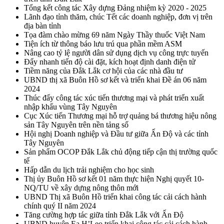
Tổng kết công tác Xây dựng Đảng nhiệm kỳ 2020 - 2025
Lãnh đạo tỉnh thăm, chúc Tết các doanh nghiệp, đơn vị trên
địa bàn tỉnh
Tọa đàm chào mừng 69 năm Ngày Thầy thuốc Việt Nam
Tiện ích từ thông báo lưu trú qua phần mềm ASM
Nâng cao tỷ lệ người dân sử dụng dịch vụ công trực tuyến
Đẩy nhanh tiến độ cài đặt, kích hoạt định danh điện tử
Tiềm năng của Đắk Lắk cơ hội của các nhà đầu tư
UBND thị xã Buôn Hồ sơ kết và triển khai Đề án 06 năm
2024
Thúc đẩy công tác xúc tiến thương mại và phát triển xuất
nhập khẩu vùng Tây Nguyên
Cục Xúc tiến Thương mại hỗ trợ quảng bá thương hiệu nông
sản Tây Nguyên trên nền tảng số
Hội nghị Doanh nghiệp và Đầu tư giữa Ấn Độ và các tỉnh
Tây Nguyên
Sản phẩm OCOP Đắk Lắk chủ động tiếp cận thị trường quốc
tế
Hấp dẫn du lịch trải nghiệm cho học sinh
Thị ủy Buôn Hồ sơ kết 01 năm thực hiện Nghị quyết 10-
NQ/TU về xây dựng nông thôn mới
UBND Thị xã Buôn Hồ triển khai công tác cải cách hành
chính quý II năm 2024
Tăng cường hợp tác giữa tỉnh Đắk Lắk với Ấn Độ
UBND huyện Ea H’Leo triển khai công tác cải cách hành