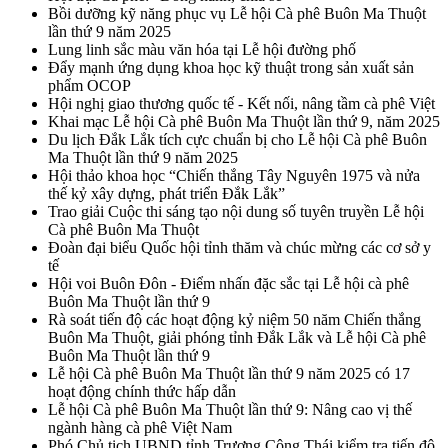
Bồi dưỡng kỹ năng phục vụ Lễ hội Cà phê Buôn Ma Thuột
lần thứ 9 năm 2025
Lung linh sắc màu văn hóa tại Lễ hội đường phố
Đẩy mạnh ứng dụng khoa học kỹ thuật trong sản xuất sản
phẩm OCOP
Hội nghị giao thương quốc tế - Kết nối, nâng tầm cà phê Việt
Khai mạc Lễ hội Cà phê Buôn Ma Thuột lần thứ 9, năm 2025
Du lịch Đắk Lắk tích cực chuẩn bị cho Lễ hội Cà phê Buôn
Ma Thuột lần thứ 9 năm 2025
Hội thảo khoa học “Chiến thắng Tây Nguyên 1975 và nửa
thế kỷ xây dựng, phát triển Đắk Lắk”
Trao giải Cuộc thi sáng tạo nội dung số tuyên truyền Lễ hội
Cà phê Buôn Ma Thuột
Đoàn đại biểu Quốc hội tỉnh thăm và chúc mừng các cơ sở y
tế
Hội voi Buôn Đôn - Điểm nhấn đặc sắc tại Lễ hội cà phê
Buôn Ma Thuột lần thứ 9
Rà soát tiến độ các hoạt động kỷ niệm 50 năm Chiến thắng
Buôn Ma Thuột, giải phóng tỉnh Đắk Lắk và Lễ hội Cà phê
Buôn Ma Thuột lần thứ 9
Lễ hội Cà phê Buôn Ma Thuột lần thứ 9 năm 2025 có 17
hoạt động chính thức hấp dẫn
Lễ hội Cà phê Buôn Ma Thuột lần thứ 9: Nâng cao vị thế
ngành hàng cà phê Việt Nam
Phó Chủ tịch UBND tỉnh Trương Công Thái kiểm tra tiến độ