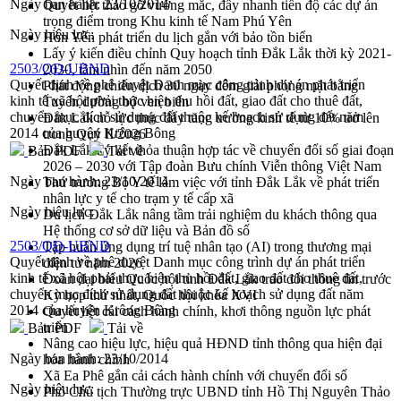
Ngày ban hành:
23/10/2014
Quyết liệt tháo gỡ vướng mắc, đẩy nhanh tiến độ các dự án
trọng điểm trong Khu kinh tế Nam Phú Yên
Ngày hiệu lực:
Hòn Yến phát triển du lịch gắn với bảo tồn biển
Lấy ý kiến điều chỉnh Quy hoạch tỉnh Đắk Lắk thời kỳ 2021-
2503/QĐ-UBND
2030, tầm nhìn đến năm 2050
Quyết định về phê duyệt Danh mục công trình dự án phát triển
Phát động chiến dịch 30 ngày đêm giải phóng mặt bằng
kinh tế xã hội phải thực hiện thu hồi đất, giao đất cho thuê đất,
Tuyến đường bộ ven biển
chuyển mục đích sử dụng đất thuộc kế hoạch sử dụng đất năm
Đắk Lắk nỗ lực thúc đẩy tăng trưởng kinh tế từ 10% trở lên
2014 của huyện Krông Bông
trong Quý II/2026
Đắk Lắk ký kết thỏa thuận hợp tác về chuyển đổi số giai đoạn
Bản PDF
Tải về
2026 – 2030 với Tập đoàn Bưu chính Viễn thông Việt Nam
Ngày ban hành:
23/10/2014
Thứ trưởng Bộ Y tế làm việc với tỉnh Đắk Lắk về phát triển
nhân lực y tế cho trạm y tế cấp xã
Ngày hiệu lực:
Du lịch Đắk Lắk nâng tầm trải nghiệm du khách thông qua
Hệ thống cơ sở dữ liệu và Bản đồ số
2503/QĐ-UBND
Tập huấn ứng dụng trí tuệ nhân tạo (AI) trong thương mại
Quyết định về phê duyệt Danh mục công trình dự án phát triển
điện tử năm 2026
kinh tế xã hội phải thực hiện thu hồi đất, giao đất cho thuê đất,
Đoàn đại biểu Quốc hội tỉnh Đắk Lắk trao đổi thông tin trước
chuyển mục đích sử dụng đất thuộc kế hoạch sử dụng đất năm
Kỳ họp thứ nhất, Quốc hội khóa XVI
2014 của huyện Krông Bông
Quyết liệt cải cách hành chính, khơi thông nguồn lực phát
triển
Bản PDF
Tải về
Nâng cao hiệu lực, hiệu quả HĐND tỉnh thông qua hiện đại
Ngày ban hành:
23/10/2014
hóa hành chính
Xã Ea Phê gắn cải cách hành chính với chuyển đổi số
Ngày hiệu lực:
Phó Chủ tịch Thường trực UBND tỉnh Hồ Thị Nguyên Thảo