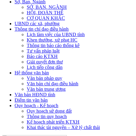
Sở, Ban, Ngành
SỞ, BAN, NGÀNH
HỘI, ĐOÀN THỂ
CƠ QUAN KHÁC
UBND các xã, phường
Thông tin chỉ đạo điều hành
Lịch làm việc của UBND tỉnh
Khen thưởng, xử phạt HC
Thông tin báo cáo thống kê
Tư vấn pháp luật
Báo cáo KTXH
Giải quyết đơn thư
Lịch tiếp công dân
Hệ thống văn bản
Văn bản pháp quy
Văn bản chỉ đạo điều hành
Văn bản trung ương
Văn bản HĐND tỉnh
Điểm tin văn bản
Quy hoạch - Kế hoạch
Quy hoạch sử dụng đất
Thông tin quy hoạch
Kế hoạch phát triển KTXH
Khai thác tài nguyên – Xử lý chất thải