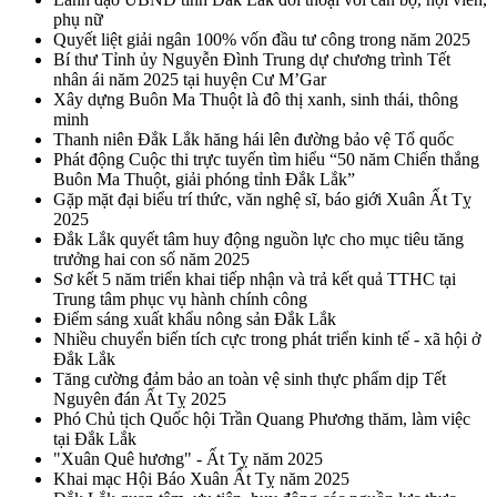
phụ nữ
Quyết liệt giải ngân 100% vốn đầu tư công trong năm 2025
Bí thư Tỉnh ủy Nguyễn Đình Trung dự chương trình Tết
nhân ái năm 2025 tại huyện Cư M’Gar
Xây dựng Buôn Ma Thuột là đô thị xanh, sinh thái, thông
minh
Thanh niên Đắk Lắk hăng hái lên đường bảo vệ Tổ quốc
Phát động Cuộc thi trực tuyến tìm hiểu “50 năm Chiến thắng
Buôn Ma Thuột, giải phóng tỉnh Đắk Lắk”
Gặp mặt đại biểu trí thức, văn nghệ sĩ, báo giới Xuân Ất Tỵ
2025
Đắk Lắk quyết tâm huy động nguồn lực cho mục tiêu tăng
trưởng hai con số năm 2025
Sơ kết 5 năm triển khai tiếp nhận và trả kết quả TTHC tại
Trung tâm phục vụ hành chính công
Điểm sáng xuất khẩu nông sản Đắk Lắk
Nhiều chuyển biến tích cực trong phát triển kinh tế - xã hội ở
Đắk Lắk
Tăng cường đảm bảo an toàn vệ sinh thực phẩm dịp Tết
Nguyên đán Ất Tỵ 2025
Phó Chủ tịch Quốc hội Trần Quang Phương thăm, làm việc
tại Đắk Lắk
"Xuân Quê hương" - Ất Tỵ năm 2025
Khai mạc Hội Báo Xuân Ất Tỵ năm 2025