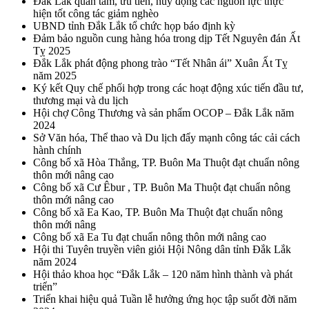
Đắk Lắk quan tâm, ưu tiên, huy động các nguồn lực thực
hiện tốt công tác giảm nghèo
UBND tỉnh Đắk Lắk tổ chức họp báo định kỳ
Đảm bảo nguồn cung hàng hóa trong dịp Tết Nguyên đán Ất
Tỵ 2025
Đắk Lắk phát động phong trào “Tết Nhân ái” Xuân Ất Tỵ
năm 2025
Ký kết Quy chế phối hợp trong các hoạt động xúc tiến đầu tư,
thương mại và du lịch
Hội chợ Công Thương và sản phẩm OCOP – Đắk Lắk năm
2024
Sở Văn hóa, Thể thao và Du lịch đẩy mạnh công tác cải cách
hành chính
Công bố xã Hòa Thắng, TP. Buôn Ma Thuột đạt chuẩn nông
thôn mới nâng cao
Công bố xã Cư Êbur , TP. Buôn Ma Thuột đạt chuẩn nông
thôn mới nâng cao
Công bố xã Ea Kao, TP. Buôn Ma Thuột đạt chuẩn nông
thôn mới nâng
Công bố xã Ea Tu đạt chuẩn nông thôn mới nâng cao
Hội thi Tuyên truyền viên giỏi Hội Nông dân tỉnh Đắk Lắk
năm 2024
Hội thảo khoa học “Đắk Lắk – 120 năm hình thành và phát
triển”
Triển khai hiệu quả Tuần lễ hưởng ứng học tập suốt đời năm