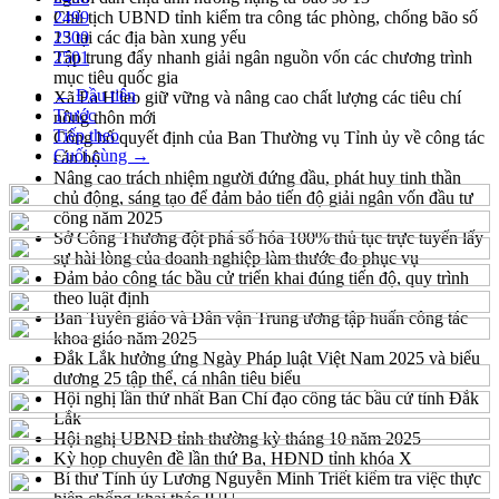
Chủ tịch UBND tỉnh kiểm tra công tác phòng, chống bão số
2499
13 tại các địa bàn xung yếu
2500
Tập trung đẩy nhanh giải ngân nguồn vốn các chương trình
2501
mục tiêu quốc gia
← Đầu tiên
Xã Ea H'leo giữ vững và nâng cao chất lượng các tiêu chí
Trước
nông thôn mới
Tiếp theo
Công bố quyết định của Ban Thường vụ Tỉnh ủy về công tác
Cuối cùng →
cán bộ
Nâng cao trách nhiệm người đứng đầu, phát huy tinh thần
chủ động, sáng tạo để đảm bảo tiến độ giải ngân vốn đầu tư
công năm 2025
Sở Công Thương đột phá số hóa 100% thủ tục trực tuyến lấy
sự hài lòng của doanh nghiệp làm thước đo phục vụ
Đảm bảo công tác bầu cử triển khai đúng tiến độ, quy trình
theo luật định
Ban Tuyên giáo và Dân vận Trung ương tập huấn công tác
khoa giáo năm 2025
Đắk Lắk hưởng ứng Ngày Pháp luật Việt Nam 2025 và biểu
dương 25 tập thể, cá nhân tiêu biểu
Hội nghị lần thứ nhất Ban Chỉ đạo công tác bầu cử tỉnh Đắk
Lắk
Hội nghị UBND tỉnh thường kỳ tháng 10 năm 2025
Kỳ họp chuyên đề lần thứ Ba, HĐND tỉnh khóa X
Bí thư Tỉnh ủy Lương Nguyễn Minh Triết kiểm tra việc thực
hiện chống khai thác IUU