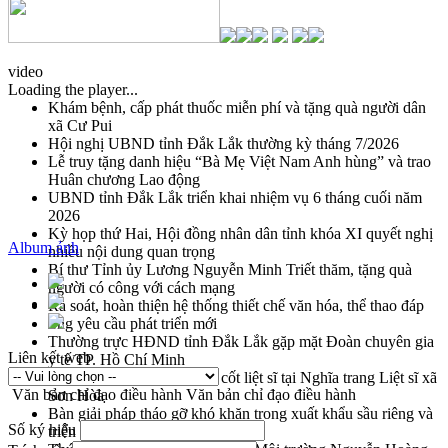
video
Loading the player...
Khám bệnh, cấp phát thuốc miễn phí và tặng quà người dân
xã Cư Pui
Hội nghị UBND tỉnh Đắk Lắk thường kỳ tháng 7/2026
Lễ truy tặng danh hiệu “Bà Mẹ Việt Nam Anh hùng” và trao
Huân chương Lao động
UBND tỉnh Đắk Lắk triển khai nhiệm vụ 6 tháng cuối năm
2026
Kỳ họp thứ Hai, Hội đồng nhân dân tỉnh khóa XI quyết nghị
Album ảnh
nhiều nội dung quan trọng
Bí thư Tỉnh ủy Lương Nguyễn Minh Triết thăm, tặng quà
người có công với cách mạng
Rà soát, hoàn thiện hệ thống thiết chế văn hóa, thể thao đáp
ứng yêu cầu phát triển mới
Thường trực HĐND tỉnh Đắk Lắk gặp mặt Đoàn chuyên gia
Liên kết web
y tế TP. Hồ Chí Minh
Lễ truy điệu và an táng hài cốt liệt sĩ tại Nghĩa trang Liệt sĩ xã
Văn bản chỉ đạo điều hành
Văn bản chỉ đạo điều hành
Sơn Hòa
Bàn giải pháp tháo gỡ khó khăn trong xuất khẩu sầu riêng và
Số ký hiệu
triển khai quy định EUDR