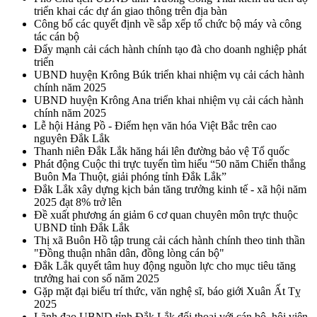
triển khai các dự án giao thông trên địa bàn
Công bố các quyết định về sắp xếp tổ chức bộ máy và công
tác cán bộ
Đẩy mạnh cải cách hành chính tạo đà cho doanh nghiệp phát
triển
UBND huyện Krông Búk triển khai nhiệm vụ cải cách hành
chính năm 2025
UBND huyện Krông Ana triển khai nhiệm vụ cải cách hành
chính năm 2025
Lễ hội Hảng Pồ - Điểm hẹn văn hóa Việt Bắc trên cao
nguyên Đắk Lắk
Thanh niên Đắk Lắk hăng hái lên đường bảo vệ Tổ quốc
Phát động Cuộc thi trực tuyến tìm hiểu “50 năm Chiến thắng
Buôn Ma Thuột, giải phóng tỉnh Đắk Lắk”
Đắk Lắk xây dựng kịch bản tăng trưởng kinh tế - xã hội năm
2025 đạt 8% trở lên
Đề xuất phương án giảm 6 cơ quan chuyên môn trực thuộc
UBND tỉnh Đắk Lắk
Thị xã Buôn Hồ tập trung cải cách hành chính theo tinh thần
"Đồng thuận nhân dân, đồng lòng cán bộ"
Đắk Lắk quyết tâm huy động nguồn lực cho mục tiêu tăng
trưởng hai con số năm 2025
Gặp mặt đại biểu trí thức, văn nghệ sĩ, báo giới Xuân Ất Tỵ
2025
Lãnh đạo UBND tỉnh Đắk Lắk đối thoại với cán bộ, hội viên,