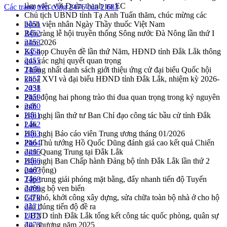
làm việc với Đoàn thanh tra EC
Các trang trên cổng 2476 của 2.683
Chủ tịch UBND tỉnh Tạ Anh Tuấn thăm, chúc mừng các
bệnh viện nhân Ngày Thầy thuốc Việt Nam
2451
Rộn ràng lễ hội truyền thống Sông nước Đà Nông lần thứ I
2452
năm 2026
2453
Kỳ họp Chuyên đề lần thứ Năm, HĐND tỉnh Đắk Lắk thông
2454
qua các nghị quyết quan trọng
2455
Thống nhất danh sách giới thiệu ứng cử đại biểu Quốc hội
2456
khoá XVI và đại biểu HĐND tỉnh Đắk Lắk, nhiệm kỳ 2026-
2457
2031
2458
Phát động hai phong trào thi đua quan trọng trong kỷ nguyên
2459
mới
2460
Hội nghị lần thứ tư Ban Chỉ đạo công tác bầu cử tỉnh Đắk
2461
Lắk
2462
Hội nghị Báo cáo viên Trung ương tháng 01/2026
2463
Phó Thủ tướng Hồ Quốc Dũng đánh giá cao kết quả Chiến
2464
dịch Quang Trung tại Đắk Lắk
2465
Hội nghị Ban Chấp hành Đảng bộ tỉnh Đắk Lắk lần thứ 2
2466
(mở rộng)
2467
Tập trung giải phóng mặt bằng, đẩy nhanh tiến độ Tuyến
2468
đường bộ ven biển
2469
Gỡ khó, khởi công xây dựng, sửa chữa toàn bộ nhà ở cho hộ
2470
dân đúng tiến độ đề ra
2471
UBND tỉnh Đắk Lắk tổng kết công tác quốc phòng, quân sự
2472
địa phương năm 2025
2473