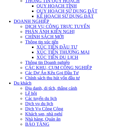
THÔNG TIN QUY HOẠCH
QUY HOẠCH TỈNH
QUY HOẠCH SỬ DỤNG ĐẤT
KẾ HOẠCH SỬ DỤNG ĐẤT
DOANH NGHIỆP
DỊCH VỤ CÔNG TRỰC TUYẾN
PHẢN ÁNH KIẾN NGHỊ
CHÍNH SÁCH MỚI
Thông tin xúc tiến
XÚC TIẾN ĐẦU TƯ
XÚC TIẾN THƯƠNG MẠI
XÚC TIẾN DU LỊCH
Thông tin Doanh nghiệp
CÁC KHU, CỤM CÔNG NGHIỆP
Các Dự Án Kêu Gọi Đầu Tư
Chính sách thu hút vốn đầu tư
Du khách
Địa danh, di tích, thắng cảnh
Lễ hội
Các tuyến du lịch
Dịch vụ du lịch
Dịch Vụ Công Cộng
Khách sạn, nhà nghỉ
Nhà hàng, Quán ăn
BẢO TÀNG