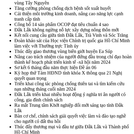
vùng Tây Nguyên
Tăng cường phòng chống dịch bệnh sốt xuất huyết
Cải thiện môi trường kinh doanh, nâng cao năng lực cạnh
tranh cấp tỉnh
Công bố 14 sản phẩm OCOP đạt tiêu chuẩn 4 sao
Đắk Lắk không ngừng nỗ lực xây dựng nông thôn mới
Kết nối cung cầu giữa tỉnh Đắk Lắk, Trà Vinh và Sóc Trăng
Đoàn khảo sát của Học viện Chính trị quốc gia Hồ Chí Minh
làm việc với Thường trực Tỉnh ủy
Thúc đẩy giao thương vùng biên giới huyện Ea Súp
Nâng cao trách nhiệm của người đứng đầu trong chỉ đạo hoàn
thành kế hoạch phát triển kinh tế -xã hội năm 2024
Sơ kết 6 tháng đầu năm thực hiện Đề án 06
Kỳ họp thứ Tám HĐND tỉnh khóa X thông qua 21 Nghị
quyết quan trọng
Triển khai công tác phòng chống thiên tai và tìm kiếm cứu
nạn những tháng cuối năm 2024
Đắk Lắk triển khai nhiều hoạt động ý nghĩa tri ân người có
công, gia đình chính sách
Ra mắt Trung tâm Khởi nghiệp đổi mới sáng tạo tỉnh Đắk
Lắk
Bàn cơ chế, chính sách giải quyết việc làm và đào tạo nghề
cho người có đất thu hồi
Thúc đẩy thương mại và đầu tư giữa Đắk Lắk và Thành phố
Hồ Chí Minh