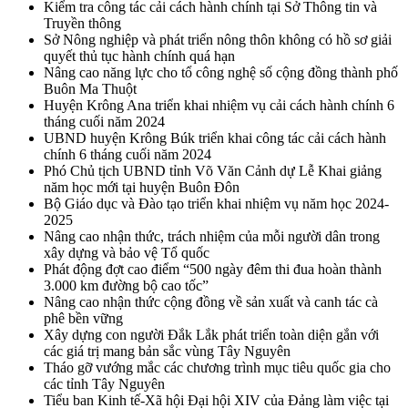
Kiểm tra công tác cải cách hành chính tại Sở Thông tin và
Truyền thông
Sở Nông nghiệp và phát triển nông thôn không có hồ sơ giải
quyết thủ tục hành chính quá hạn
Nâng cao năng lực cho tổ công nghệ số cộng đồng thành phố
Buôn Ma Thuột
Huyện Krông Ana triển khai nhiệm vụ cải cách hành chính 6
tháng cuối năm 2024
UBND huyện Krông Búk triển khai công tác cải cách hành
chính 6 tháng cuối năm 2024
Phó Chủ tịch UBND tỉnh Võ Văn Cảnh dự Lễ Khai giảng
năm học mới tại huyện Buôn Đôn
Bộ Giáo dục và Đào tạo triển khai nhiệm vụ năm học 2024-
2025
Nâng cao nhận thức, trách nhiệm của mỗi người dân trong
xây dựng và bảo vệ Tổ quốc
Phát động đợt cao điểm “500 ngày đêm thi đua hoàn thành
3.000 km đường bộ cao tốc”
Nâng cao nhận thức cộng đồng về sản xuất và canh tác cà
phê bền vững
Xây dựng con người Đắk Lắk phát triển toàn diện gắn với
các giá trị mang bản sắc vùng Tây Nguyên
Tháo gỡ vướng mắc các chương trình mục tiêu quốc gia cho
các tỉnh Tây Nguyên
Tiểu ban Kinh tế-Xã hội Đại hội XIV của Đảng làm việc tại