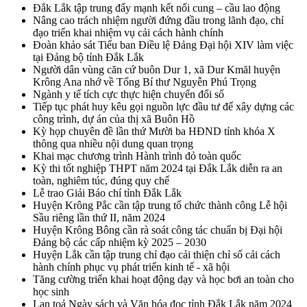
Đắk Lắk tập trung đẩy mạnh kết nối cung – cầu lao động
Nâng cao trách nhiệm người đứng đầu trong lãnh đạo, chỉ
đạo triển khai nhiệm vụ cải cách hành chính
Đoàn khảo sát Tiểu ban Điều lệ Đảng Đại hội XIV làm việc
tại Đảng bộ tỉnh Đắk Lắk
Người dân vùng căn cứ buôn Dur 1, xã Dur Kmăl huyện
Krông Ana nhớ về Tổng Bí thư Nguyễn Phú Trọng
Ngành y tế tích cực thực hiện chuyển đổi số
Tiếp tục phát huy kêu gọi nguồn lực đầu tư để xây dựng các
công trình, dự án của thị xã Buôn Hồ
Kỳ họp chuyên đề lần thứ Mười ba HĐND tỉnh khóa X
thông qua nhiều nội dung quan trọng
Khai mạc chương trình Hành trình đỏ toàn quốc
Kỳ thi tốt nghiệp THPT năm 2024 tại Đắk Lắk diễn ra an
toàn, nghiêm túc, đúng quy chế
Lễ trao Giải Báo chí tỉnh Đắk Lắk
Huyện Krông Pắc cần tập trung tổ chức thành công Lễ hội
Sầu riêng lần thứ II, năm 2024
Huyện Krông Bông cần rà soát công tác chuẩn bị Đại hội
Đảng bộ các cấp nhiệm kỳ 2025 – 2030
Huyện Lắk cần tập trung chỉ đạo cải thiện chỉ số cải cách
hành chính phục vụ phát triển kinh tế - xã hội
Tăng cường triển khai hoạt động dạy và học bơi an toàn cho
học sinh
Lan toả Ngày sách và Văn hóa đọc tỉnh Đắk Lắk năm 2024