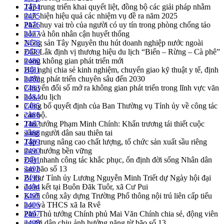
Tập trung triển khai quyết liệt, đồng bộ các giải pháp nhằm
2474
thực hiện hiệu quả các nhiệm vụ đề ra năm 2025
2475
Phát huy vai trò của người có uy tín trong phòng chống tảo
2476
hôn và hôn nhân cận huyết thống
2477
Nông sản Tây Nguyên thu hút doanh nghiệp nước ngoài
2478
Đắk Lắk định vị thương hiệu du lịch “Biển – Rừng – Cà phê”
2479
trong không gian phát triển mới
2480
Hội nghị chia sẻ kinh nghiệm, chuyển giao kỹ thuật y tế, định
2481
hướng phát triển chuyên sâu đến 2030
2482
Chuyển đổi số mở ra không gian phát triển trong lĩnh vực văn
2483
hóa, du lịch
2484
Công bố quyết định của Ban Thường vụ Tỉnh ủy về công tác
2485
cán bộ.
2486
Thủ tướng Phạm Minh Chính: Khẩn trương tái thiết cuộc
2487
sống người dân sau thiên tai
2488
Tập trung nâng cao chất lượng, tổ chức sản xuất sầu riêng
2489
theo hướng bền vững
2490
Đẩy nhanh công tác khắc phục, ổn định đời sống Nhân dân
2491
sau bão số 13
2492
Bí thư Tỉnh ủy Lương Nguyễn Minh Triết dự Ngày hội đại
2493
đoàn kết tại Buôn Đăk Tuôr, xã Cư Pui
2494
Khởi công xây dựng Trường Phổ thông nội trú liên cấp tiểu
2495
học và THCS xã Ia Rvê
2496
Phó Thủ tướng Chính phủ Mai Văn Chính chia sẻ, động viên
2497
người dân chịu ảnh hưởng nặng từ bão số 13
2498