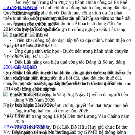
làm việc tại Trung tâm Phục vụ hành chính công xã Ea Phê
2502/QĐ-UBND
Xây dựng nền hành chính số đồng hành cùng nông dân dân,
Quyết định về việc phê duyệt Danh mục công trình dự án phát
doanh nghiệp
triển kinh tế xã hội phải thực hiện thu hồi đất, giao đất cho thuê đất,
Giai đoạn 2026-2030, Đắk Lắk phấn đấu có 77% xã đạt
chuyển mục đích sử dụng đất thuộc kế hoạch sử dụng đất năm
chuẩn nông thôn mới
2014 của huyện Krông Búk
Chuyển đổi số 'mở đường' cho nông nghiệp Đắk Lắk tăng
trưởng bứt phá
Bản PDF
Tải về
Triển khai đồng bộ đo đạc, lập hồ sơ địa chính, hoàn thiện cơ
Ngày ban hành:
23/10/2014
sở dữ liệu đất đai
Ứng dụng sinh trắc học - Bước tiến trong hành trình chuyển
Ngày hiệu lực:
đổi số tại Đắk Lắk
Đắk Lắk nâng cao hiệu quả công tác Đảng từ Sổ tay đảng
2501/QĐ-UBND
viên điện tử
Quyết định về phê duyệt Danh mục công trình dự án phát triển
Đắk Lắk đẩy mạnh nuôi biển công nghệ, hướng tới phát triển
kinh tế xã hội phải thực hiện thu hồi đất, giao đất cho thuê đất,
thủy sản bền vững
chuyển mục đích sử dụng đất thuộc kế hoạch sử dụng đất năm
Tập huấn nâng cao năng lực triển khai chuyển đổi số cho cán
2014 của huyện Krông Ana
bộ, công chức cấp xã
Đắk Lắk phát động hưởng ứng Ngày Quyền của người tiêu
Bản PDF
Tải về
dùng Việt Nam 2026
Ngày ban hành:
23/10/2014
Đẩy mạnh cải cách hành chính, quyết tâm đạt được mục tiêu
tăng trưởng hai con số trong năm 2026
Ngày hiệu lực:
Tổ chức trang trọng Lễ hội Đền thờ Lương Văn Chánh năm
2026
7795/UBND-NN&MT
Phó Bí thư Tỉnh ủy Đắk Lắk Đỗ Hữu Huy giữ chức Bí thư
V/v Đẩy nhanh tiến độ bồi thường, hỗ trợ GPMB hệ thống kênh
Đảng ủy Ủy Ban Nhân dân tỉnh