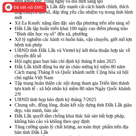
triển khoa học, công nghệ và đổi mới sáng tạo
Công an tỉnh Đắk Lắk đẩy mạnh cải cách hành chính, thích
Đã kết nối EMC
ứng chuyển đổi số, đáp ứng yêu cầu nhiệm vụ trong tình hình
mới
Xã Ea Knuếc nâng tầm đặc sản địa phương trên nền tảng số
Đắk Lắk tập huấn triển khai 100 ngày cao điểm phong trào
"Bình dân học vụ số" đến xã, phường
Xử lý nghiêm các hành vi buôn bán, vận chuyển, giết mổ lợn
bệnh trái phép
UBND tỉnh Đắk Lắk và Viettel ký kết thỏa thuận hợp tác về
chuyển đổi số
Hội nghị giao ban báo chí định kỳ tháng 8 năm 2025
Đắk Lắk khởi động ba dự án chào mừng kỷ niệm 80 năm
Cách mạng Tháng 8 và Quốc khánh nước Cộng hòa xã hội
chủ nghĩa Việt Nam
Tập trung hoàn thiện các nội dung tham gia Triển lãm thành
tựu kinh tế - xã hội nhân kỷ niệm 80 năm Ngày Quốc khánh
2/9
UBND tỉnh họp báo định kỳ tháng 7/2025
Chung sức, đồng lòng, đoàn kết xây dựng tỉnh Đắk Lắk giàu
đẹp, văn minh, bản sắc
Đắk Lắk quyết tâm chống khai thác hải sản bất hợp pháp,
không báo cáo và không theo quy định
Tăng cường quản lý chất lượng, an toàn thực phẩm trên địa
bàn tỉnh Đắk Lắk