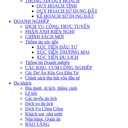
THÔNG TIN QUY HOẠCH
QUY HOẠCH TỈNH
QUY HOẠCH SỬ DỤNG ĐẤT
KẾ HOẠCH SỬ DỤNG ĐẤT
DOANH NGHIỆP
DỊCH VỤ CÔNG TRỰC TUYẾN
PHẢN ÁNH KIẾN NGHỊ
CHÍNH SÁCH MỚI
Thông tin xúc tiến
XÚC TIẾN ĐẦU TƯ
XÚC TIẾN THƯƠNG MẠI
XÚC TIẾN DU LỊCH
Thông tin Doanh nghiệp
CÁC KHU, CỤM CÔNG NGHIỆP
Các Dự Án Kêu Gọi Đầu Tư
Chính sách thu hút vốn đầu tư
Du khách
Địa danh, di tích, thắng cảnh
Lễ hội
Các tuyến du lịch
Dịch vụ du lịch
Dịch Vụ Công Cộng
Khách sạn, nhà nghỉ
Nhà hàng, Quán ăn
BẢO TÀNG