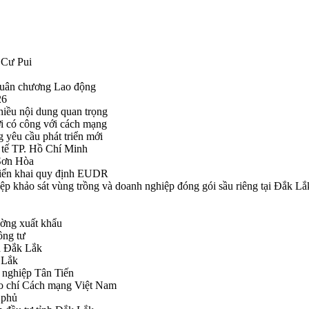
 Cư Pui
Huân chương Lao động
26
hiều nội dung quan trọng
i có công với cách mạng
g yêu cầu phát triển mới
tế TP. Hồ Chí Minh
ã Sơn Hòa
triển khai quy định EUDR
khảo sát vùng trồng và doanh nghiệp đóng gói sầu riêng tại Đắk Lắ
ường xuất khẩu
ông tư
nh Đắk Lắk
k Lắk
 nghiệp Tân Tiến
o chí Cách mạng Việt Nam
 phủ