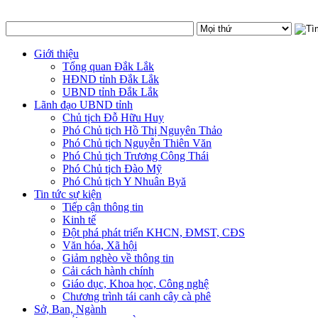
Giới thiệu
Tổng quan Đắk Lắk
HĐND tỉnh Đắk Lắk
UBND tỉnh Đắk Lắk
Lãnh đạo UBND tỉnh
Chủ tịch Đỗ Hữu Huy
Phó Chủ tịch Hồ Thị Nguyên Thảo
Phó Chủ tịch Nguyễn Thiên Văn
Phó Chủ tịch Trương Công Thái
Phó Chủ tịch Đào Mỹ
Phó Chủ tịch Y Nhuân Byă
Tin tức sự kiện
Tiếp cận thông tin
Kinh tế
Đột phá phát triển KHCN, ĐMST, CĐS
Văn hóa, Xã hội
Giảm nghèo về thông tin
Cải cách hành chính
Giáo dục, Khoa học, Công nghệ
Chương trình tái canh cây cà phê
Sở, Ban, Ngành