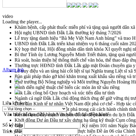
video
Loading the player...
Khám bệnh, cấp phát thuốc miễn phí và tặng quà người dân xã
Hội nghị UBND tỉnh Đắk Lắk thường kỳ tháng 7/2026
Lễ truy tặng danh hiệu “Bà Mẹ Việt Nam Anh hùng” và trao 
UBND tỉnh Đắk Lắk triển khai nhiệm vụ 6 tháng cuối năm 20
Kỳ họp thứ Hai, Hội đồng nhân dân tỉnh khóa XI quyết nghị n
Bí thư Tỉnh ủy Lương Nguyễn Minh Triết thăm, tặng quà ngườ
Rà soát, hoàn thiện hệ thống thiết chế văn hóa, thể thao đáp ứn
Thường trực HĐND tỉnh Đắk Lắk gặp mặt Đoàn chuyên gia y 
Album ảnh
Lễ truy điệu và an táng hài cốt liệt sĩ tại Nghĩa trang Liệt sĩ x
Bàn giải pháp tháo gỡ khó khăn trong xuất khẩu sầu riêng và 
Thứ trưởng Bộ Nông nghiệp và Môi trường Nguyễn Hoàng Hiệp 
Trình diễn nghệ thuật chế biến các món ăn từ sầu riêng
Đắk Lắk công bố Quy hoạch và xúc tiến đầu tư tỉnh
Ngành cá ngừ Đắk Lắk chủ động thích ứng để giữ vững thị tr
Liên kết web
Diễn đàn Kinh tế tư nhân Việt Nam đột phá cơ chế - Hợp tác c
Đề án 06 tạo bước ngoặt đột phá trong cải cách hành chính tỉ
Văn bản chỉ đạo điều hành
Văn bản chỉ đạo điều hành
Kết nối tour, đẩy mạnh chuyển đổi số để phát triển du lịch Đắ
Khởi động Dự án Đầu tư xây dựng hạ tầng kỹ thuật Cụm công
Số ký hiệu
Gặp mặt các cơ quan báo chí nhân Kỷ niệm 101 năm Ngày Bá
Đắk Lắk sơ kết 4 năm triển khai thực hiện Đề án 06 của Chính
Trích yếu