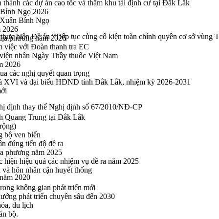
thành các dự án cao tốc và thăm khu tái định cư tại Đắk Lắk
 Bính Ngọ 2026
u Xuân Bính Ngọ
m 2026
thực hiện Đề án “Tiếp tục củng cố kiện toàn chính quyền cơ sở vùng 
 địa phương năm 2026
m việc với Đoàn thanh tra EC
viện nhân Ngày Thầy thuốc Việt Nam
ăm 2026
a các nghị quyết quan trọng
hoá XVI và đại biểu HĐND tỉnh Đắk Lắk, nhiệm kỳ 2026-2031
mới
hị định thay thế Nghị định số 67/2010/NĐ-CP
h Quang Trung tại Đắk Lắk
rộng)
g bộ ven biển
n đúng tiến độ đề ra
địa phương năm 2025
hực hiện hiệu quả các nhiệm vụ đề ra năm 2025
n và hôn nhân cận huyết thống
n năm 2020
rong không gian phát triển mới
 hướng phát triển chuyên sâu đến 2030
óa, du lịch
án bộ.