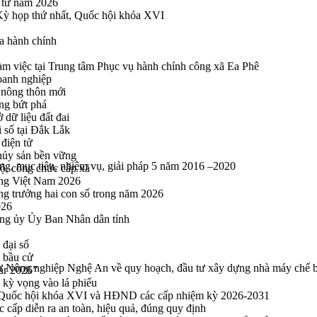
n tử năm 2026
 Kỳ họp thứ nhất, Quốc hội khóa XVI
a hành chính
 việc tại Trung tâm Phục vụ hành chính công xã Ea Phê
oanh nghiệp
 nông thôn mới
ng bứt phá
 dữ liệu đất đai
i số tại Đắk Lắk
điện tử
thủy sản bền vững
g, mục tiêu, nhiệm vụ, giải pháp 5 năm 2016 –2020
bộ, công chức cấp xã
ng Việt Nam 2026
ng trưởng hai con số trong năm 2026
026
ng ủy Ủy Ban Nhân dân tỉnh
 đại số
y bầu cử
 Nông nghiệp Nghệ An về quy hoạch, đầu tư xây dựng nhà máy chế biến
ar 2026”
kỳ vọng vào lá phiếu
ểu Quốc hội khóa XVI và HĐND các cấp nhiệm kỳ 2026-2031
cấp diễn ra an toàn, hiệu quả, đúng quy định