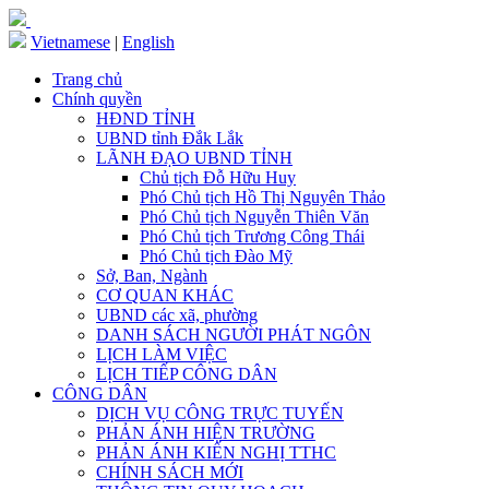
Vietnamese
|
English
Trang chủ
Chính quyền
HĐND TỈNH
UBND tỉnh Đắk Lắk
LÃNH ĐẠO UBND TỈNH
Chủ tịch Đỗ Hữu Huy
Phó Chủ tịch Hồ Thị Nguyên Thảo
Phó Chủ tịch Nguyễn Thiên Văn
Phó Chủ tịch Trương Công Thái
Phó Chủ tịch Đào Mỹ
Sở, Ban, Ngành
CƠ QUAN KHÁC
UBND các xã, phường
DANH SÁCH NGƯỜI PHÁT NGÔN
LỊCH LÀM VIỆC
LỊCH TIẾP CÔNG DÂN
CÔNG DÂN
DỊCH VỤ CÔNG TRỰC TUYẾN
PHẢN ÁNH HIỆN TRƯỜNG
PHẢN ÁNH KIẾN NGHỊ TTHC
CHÍNH SÁCH MỚI