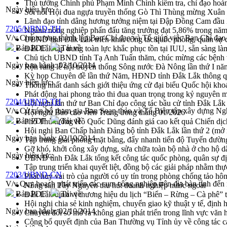
Thủ tướng Chính phủ Phạm Minh Chính kiểm tra, chỉ đạo hoàn 
Ngày hiệu lực:
Sôi nổi Hội đua ngựa truyền thống Gò Thì Thùng mừng Xuân
Lãnh đạo tỉnh dâng hương tưởng niệm tại Đập Đồng Cam đầ
7205/UBND-TH
Ngành nông nghiệp phấn đấu tăng trưởng đạt 5,86% trong nă
V/v Chủ trương thành lập Ban Chỉ đạo và Tổ giúp việc Ban Chỉ đạo 
UBND tỉnh Đắk Lắk triển khai công tác quốc phòng, quân sự
Bản PDF
Tải về
Đắk Lắk tập trung toàn lực khắc phục tồn tại IUU, sẵn sàng là
Chủ tịch UBND tỉnh Tạ Anh Tuấn thăm, chúc mừng các bệnh 
Ngày ban hành:
02/10/2014
Rộn ràng lễ hội truyền thống Sông nước Đà Nông lần thứ I n
Kỳ họp Chuyên đề lần thứ Năm, HĐND tỉnh Đắk Lắk thông qu
Ngày hiệu lực:
Thống nhất danh sách giới thiệu ứng cử đại biểu Quốc hội k
Phát động hai phong trào thi đua quan trọng trong kỷ nguyên 
7204/UBND-TH
Hội nghị lần thứ tư Ban Chỉ đạo công tác bầu cử tỉnh Đắk Lắk
V/v Cử cán bộ tham gia Ban Soạn thảo và Tổ Biên tập xây dựng Ng
Hội nghị Báo cáo viên Trung ương tháng 01/2026
Bản PDF
Tải về
Phó Thủ tướng Hồ Quốc Dũng đánh giá cao kết quả Chiến dịc
Hội nghị Ban Chấp hành Đảng bộ tỉnh Đắk Lắk lần thứ 2 (mở 
Ngày ban hành:
02/10/2014
Tập trung giải phóng mặt bằng, đẩy nhanh tiến độ Tuyến đườn
Gỡ khó, khởi công xây dựng, sửa chữa toàn bộ nhà ở cho hộ dâ
Ngày hiệu lực:
UBND tỉnh Đắk Lắk tổng kết công tác quốc phòng, quân sự 
Tập trung triển khai quyết liệt, đồng bộ các giải pháp nhằm t
7203/UBND-CN
Phát huy vai trò của người có uy tín trong phòng chống tảo hô
V/v Quy hoạch phát triển các cụm công nghiệp trên địa bàn tỉnh đế
Nông sản Tây Nguyên thu hút doanh nghiệp nước ngoài
Bản PDF
Tải về
Đắk Lắk định vị thương hiệu du lịch “Biển – Rừng – Cà phê” t
Hội nghị chia sẻ kinh nghiệm, chuyển giao kỹ thuật y tế, định
Ngày ban hành:
02/10/2014
Chuyển đổi số mở ra không gian phát triển trong lĩnh vực văn h
Công bố quyết định của Ban Thường vụ Tỉnh ủy về công tác c