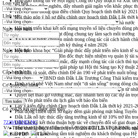
Họp báo thông tin về Hội nghị Công bố Quy hoạch và Xúc tiế
Loại văn bản
Khơi thông điểm nghẽn, đẩy nhanh giải ngân vốn khắc phục thi
HĐND tỉnh thông qua điều chỉnh Quy hoạch tỉnh thời kỳ 202
Lĩnh vực
Hội thảo góp ý hồ sơ điều chỉnh quy hoạch tỉnh Đắk Lắk thời
Nâng cao hiệu quả hoạt động của các doanh nghiệp nhà nước
Hội nghị triển khai kết nối mạng truyền số liệu chuyên dùng 
Ngày ban hành
Lễ phát động chuỗi hoạt động chung tay làm sạch môi trường
Xã Ea Kar bước chuyển mình trong công tác cải cách hành ch
UBND tỉnh họp báo định kỳ tháng 4 năm 2026
Ngày hiệu lực
Hội thảo khoa học “Giải pháp thúc đẩy phát triển nền kinh tế x
Tăng cường giám sát, đôn đốc thực hiện nhiệm vụ quản lý tài 
Tháo gỡ những vướng mắc, đẩy mạnh công tác cải cách thủ tục
Đắk Lắk: Tôn vinh 46 giải pháp tại Hội thi Sáng tạo Kỹ thuật 
Cấp ban hành
Đắk Lắk rà soát, điều chỉnh Đề án 190 về phát triển nuôi trồng
Phó Chủ tịch UBND tỉnh Đắk Lắk Trương Công Thái kiểm tra
Định vị cà phê Việt Nam như một “di sản sống” trong dòng ch
Cơ quan ban hành
Xây dựng nông thôn mới: Nâng cao đời sống người dân từ nhữ
Quyết liệt tháo gỡ vướng mắc, đẩy nhanh tiến độ các dự án t
Hòn Yến phát triển du lịch gắn với bảo tồn biển
Lấy ý kiến điều chỉnh Quy hoạch tỉnh Đắk Lắk thời kỳ 2021-
Có
26826
kết quả được tìm thấy
Phát động chiến dịch 30 ngày đêm giải phóng mặt bằng Tuyến
Đắk Lắk nỗ lực thúc đẩy tăng trưởng kinh tế từ 10% trở lên tr
7220/UBND-NC
Đắk Lắk ký kết thỏa thuận hợp tác về chuyển đổi số giai đoạ
V/v Triển khai Thông tư liên tịch số 03/2014/TTLT-TTCP-BNV, ngà
Thứ trưởng Bộ Y tế làm việc với tỉnh Đắk Lắk về phát triển nhâ
Du lịch Đắk Lắk nâng tầm trải nghiệm du khách thông qua Hệ 
Bản PDF
Tải về