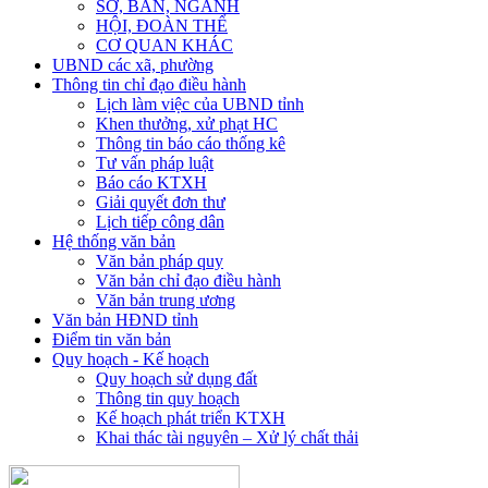
SỞ, BAN, NGÀNH
HỘI, ĐOÀN THỂ
CƠ QUAN KHÁC
UBND các xã, phường
Thông tin chỉ đạo điều hành
Lịch làm việc của UBND tỉnh
Khen thưởng, xử phạt HC
Thông tin báo cáo thống kê
Tư vấn pháp luật
Báo cáo KTXH
Giải quyết đơn thư
Lịch tiếp công dân
Hệ thống văn bản
Văn bản pháp quy
Văn bản chỉ đạo điều hành
Văn bản trung ương
Văn bản HĐND tỉnh
Điểm tin văn bản
Quy hoạch - Kế hoạch
Quy hoạch sử dụng đất
Thông tin quy hoạch
Kế hoạch phát triển KTXH
Khai thác tài nguyên – Xử lý chất thải