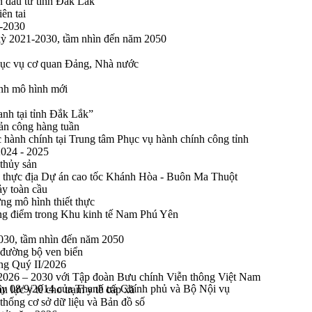
n đầu tư tỉnh Đắk Lắk
ên tai
1-2030
 kỳ 2021-2030, tầm nhìn đến năm 2050
phục vụ cơ quan Đảng, Nhà nước
ính mô hình mới
anh tại tỉnh Đắk Lắk”
sản công hàng tuần
 hành chính tại Trung tâm Phục vụ hành chính công tỉnh
2024 - 2025
 thủy sản
 thực địa Dự án cao tốc Khánh Hòa - Buôn Ma Thuột
ảy toàn cầu
ng mô hình thiết thực
rọng điểm trong Khu kinh tế Nam Phú Yên
2030, tầm nhìn đến năm 2050
 đường bộ ven biển
ong Quý II/2026
n 2026 – 2030 với Tập đoàn Bưu chính Viễn thông Việt Nam
y 08/9/2014 của Thanh tra Chính phủ và Bộ Nội vụ
n lực y tế cho trạm y tế cấp xã
thống cơ sở dữ liệu và Bản đồ số