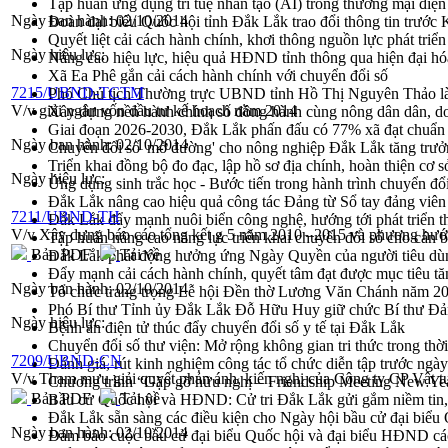
Tập huấn ứng dụng trí tuệ nhân tạo (AI) trong thương mại điệ
Ngày ban hành:
02/10/2014
Đoàn đại biểu Quốc hội tỉnh Đắk Lắk trao đổi thông tin trước
Quyết liệt cải cách hành chính, khơi thông nguồn lực phát triển
Ngày hiệu lực:
Nâng cao hiệu lực, hiệu quả HĐND tỉnh thông qua hiện đại hó
Xã Ea Phê gắn cải cách hành chính với chuyển đổi số
7215/UBND-TCTM
Phó Chủ tịch Thường trực UBND tỉnh Hồ Thị Nguyên Thảo làm
V/v giải ngân vốn đầu tư kế hoạch năm 2014
Xây dựng nền hành chính số đồng hành cùng nông dân dân, d
Giai đoạn 2026-2030, Đắk Lắk phấn đấu có 77% xã đạt chuẩn
Ngày ban hành:
02/10/2014
Chuyển đổi số 'mở đường' cho nông nghiệp Đắk Lắk tăng trưở
Triển khai đồng bộ đo đạc, lập hồ sơ địa chính, hoàn thiện cơ sở
Ngày hiệu lực:
Ứng dụng sinh trắc học - Bước tiến trong hành trình chuyển đổ
Đắk Lắk nâng cao hiệu quả công tác Đảng từ Sổ tay đảng viên 
7211/UBND-TH
Đắk Lắk đẩy mạnh nuôi biển công nghệ, hướng tới phát triển 
V/v Xây dựng báo cáo tổng kết g 5 năm 2010 –2015 và phương hướn
Tập huấn nâng cao năng lực triển khai chuyển đổi số cho cán 
Bản PDF
Tải về
Đắk Lắk phát động hưởng ứng Ngày Quyền của người tiêu dù
Đẩy mạnh cải cách hành chính, quyết tâm đạt được mục tiêu tă
Ngày ban hành:
02/10/2014
Tổ chức trang trọng Lễ hội Đền thờ Lương Văn Chánh năm 2
Phó Bí thư Tỉnh ủy Đắk Lắk Đỗ Hữu Huy giữ chức Bí thư Đả
Ngày hiệu lực:
Bệnh án điện tử thúc đẩy chuyển đổi số y tế tại Đắk Lắk
Chuyển đổi số thư viện: Mở rộng không gian tri thức trong thời
7209/UBND-CN
Đánh giá, rút kinh nghiệm công tác tổ chức diễn tập trước ngà
V/v Tham mưu giải quyết phản ánh, kiến nghị của Công ty CP Vật tư
Chương trình “Gặp gỡ hữu nghị – Friendship Meeting New Ye
Bản PDF
Tải về
Bầu cử Quốc hội và HĐND: Cử tri Đắk Lắk gửi gắm niềm tin, 
Đắk Lắk sẵn sàng các điều kiện cho Ngày hội bầu cử đại bi
Ngày ban hành:
02/10/2014
Đảm bảo cuộc bầu cử đại biểu Quốc hội và đại biểu HĐND các 