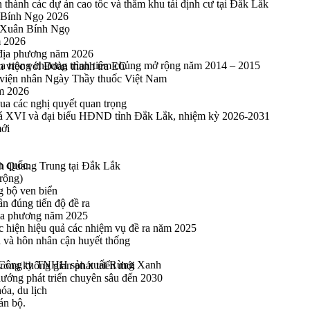
thành các dự án cao tốc và thăm khu tái định cư tại Đắk Lắk
 Bính Ngọ 2026
u Xuân Bính Ngọ
m 2026
 địa phương năm 2026
la trong chương trình tiêm chủng mở rộng năm 2014 – 2015
m việc với Đoàn thanh tra EC
viện nhân Ngày Thầy thuốc Việt Nam
ăm 2026
a các nghị quyết quan trọng
hoá XVI và đại biểu HĐND tỉnh Đắk Lắk, nhiệm kỳ 2026-2031
mới
n quốc.
h Quang Trung tại Đắk Lắk
rộng)
g bộ ven biển
n đúng tiến độ đề ra
địa phương năm 2025
hực hiện hiệu quả các nhiệm vụ đề ra năm 2025
n và hôn nhân cận huyết thống
của Công ty TNHH sản xuất Rừng Xanh
rong không gian phát triển mới
 hướng phát triển chuyên sâu đến 2030
óa, du lịch
án bộ.