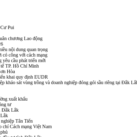
 Cư Pui
Huân chương Lao động
26
hiều nội dung quan trọng
i có công với cách mạng
g yêu cầu phát triển mới
tế TP. Hồ Chí Minh
ã Sơn Hòa
triển khai quy định EUDR
khảo sát vùng trồng và doanh nghiệp đóng gói sầu riêng tại Đắk Lắ
ường xuất khẩu
ông tư
nh Đắk Lắk
k Lắk
 nghiệp Tân Tiến
o chí Cách mạng Việt Nam
 phủ