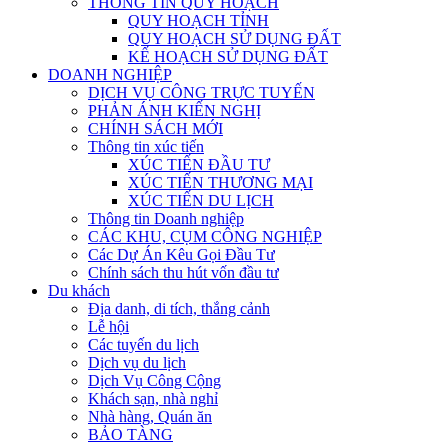
THÔNG TIN QUY HOẠCH
QUY HOẠCH TỈNH
QUY HOẠCH SỬ DỤNG ĐẤT
KẾ HOẠCH SỬ DỤNG ĐẤT
DOANH NGHIỆP
DỊCH VỤ CÔNG TRỰC TUYẾN
PHẢN ÁNH KIẾN NGHỊ
CHÍNH SÁCH MỚI
Thông tin xúc tiến
XÚC TIẾN ĐẦU TƯ
XÚC TIẾN THƯƠNG MẠI
XÚC TIẾN DU LỊCH
Thông tin Doanh nghiệp
CÁC KHU, CỤM CÔNG NGHIỆP
Các Dự Án Kêu Gọi Đầu Tư
Chính sách thu hút vốn đầu tư
Du khách
Địa danh, di tích, thắng cảnh
Lễ hội
Các tuyến du lịch
Dịch vụ du lịch
Dịch Vụ Công Cộng
Khách sạn, nhà nghỉ
Nhà hàng, Quán ăn
BẢO TÀNG