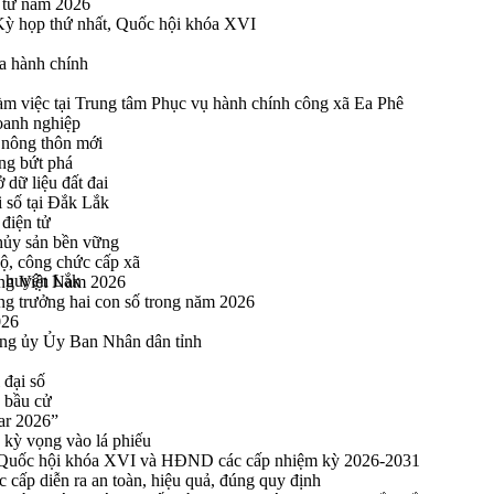
n tử năm 2026
 Kỳ họp thứ nhất, Quốc hội khóa XVI
a hành chính
 việc tại Trung tâm Phục vụ hành chính công xã Ea Phê
oanh nghiệp
 nông thôn mới
ng bứt phá
 dữ liệu đất đai
i số tại Đắk Lắk
điện tử
thủy sản bền vững
bộ, công chức cấp xã
, huyện Lắk
ng Việt Nam 2026
ng trưởng hai con số trong năm 2026
026
ng ủy Ủy Ban Nhân dân tỉnh
 đại số
y bầu cử
ar 2026”
kỳ vọng vào lá phiếu
ểu Quốc hội khóa XVI và HĐND các cấp nhiệm kỳ 2026-2031
cấp diễn ra an toàn, hiệu quả, đúng quy định