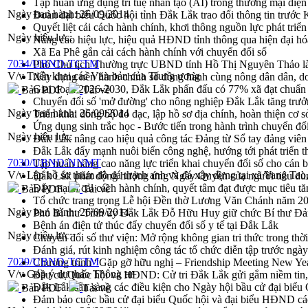
Tập huấn ứng dụng trí tuệ nhân tạo (AI) trong thương mại điệ
Ngày ban hành:
26/09/2014
Đoàn đại biểu Quốc hội tỉnh Đắk Lắk trao đổi thông tin trước
Quyết liệt cải cách hành chính, khơi thông nguồn lực phát triển
Ngày hiệu lực:
Nâng cao hiệu lực, hiệu quả HĐND tỉnh thông qua hiện đại hó
Xã Ea Phê gắn cải cách hành chính với chuyển đổi số
7034/UBND-TCTM
Phó Chủ tịch Thường trực UBND tỉnh Hồ Thị Nguyên Thảo làm
V/v Triển khai các Văn bản của Trung ương
Xây dựng nền hành chính số đồng hành cùng nông dân dân, d
Giai đoạn 2026-2030, Đắk Lắk phấn đấu có 77% xã đạt chuẩn
Bản PDF
Tải về
Chuyển đổi số 'mở đường' cho nông nghiệp Đắk Lắk tăng trưở
Ngày ban hành:
26/09/2014
Triển khai đồng bộ đo đạc, lập hồ sơ địa chính, hoàn thiện cơ sở
Ứng dụng sinh trắc học - Bước tiến trong hành trình chuyển đổ
Ngày hiệu lực:
Đắk Lắk nâng cao hiệu quả công tác Đảng từ Sổ tay đảng viên 
Đắk Lắk đẩy mạnh nuôi biển công nghệ, hướng tới phát triển 
7030/UBND-NNMT
Tập huấn nâng cao năng lực triển khai chuyển đổi số cho cán 
V/v Lập hồ sơ thăm dò đá thạch anh và đá xây dựng tại xã Yang Tao
Đắk Lắk phát động hưởng ứng Ngày Quyền của người tiêu dù
Đẩy mạnh cải cách hành chính, quyết tâm đạt được mục tiêu tă
Bản PDF
Tải về
Tổ chức trang trọng Lễ hội Đền thờ Lương Văn Chánh năm 2
Ngày ban hành:
26/09/2014
Phó Bí thư Tỉnh ủy Đắk Lắk Đỗ Hữu Huy giữ chức Bí thư Đả
Bệnh án điện tử thúc đẩy chuyển đổi số y tế tại Đắk Lắk
Ngày hiệu lực:
Chuyển đổi số thư viện: Mở rộng không gian tri thức trong thời
Đánh giá, rút kinh nghiệm công tác tổ chức diễn tập trước ngà
7029/UBND-TCTM
Chương trình “Gặp gỡ hữu nghị – Friendship Meeting New Ye
V/v Góp ý dự thảo Thông tư
Bầu cử Quốc hội và HĐND: Cử tri Đắk Lắk gửi gắm niềm tin, 
Đắk Lắk sẵn sàng các điều kiện cho Ngày hội bầu cử đại bi
Bản PDF
Tải về
Đảm bảo cuộc bầu cử đại biểu Quốc hội và đại biểu HĐND các 