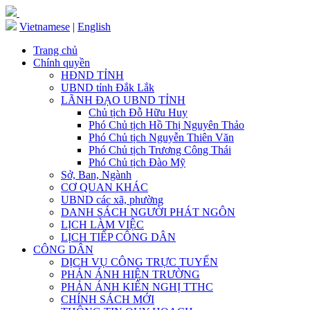
Vietnamese
|
English
Trang chủ
Chính quyền
HĐND TỈNH
UBND tỉnh Đắk Lắk
LÃNH ĐẠO UBND TỈNH
Chủ tịch Đỗ Hữu Huy
Phó Chủ tịch Hồ Thị Nguyên Thảo
Phó Chủ tịch Nguyễn Thiên Văn
Phó Chủ tịch Trương Công Thái
Phó Chủ tịch Đào Mỹ
Sở, Ban, Ngành
CƠ QUAN KHÁC
UBND các xã, phường
DANH SÁCH NGƯỜI PHÁT NGÔN
LỊCH LÀM VIỆC
LỊCH TIẾP CÔNG DÂN
CÔNG DÂN
DỊCH VỤ CÔNG TRỰC TUYẾN
PHẢN ÁNH HIỆN TRƯỜNG
PHẢN ÁNH KIẾN NGHỊ TTHC
CHÍNH SÁCH MỚI