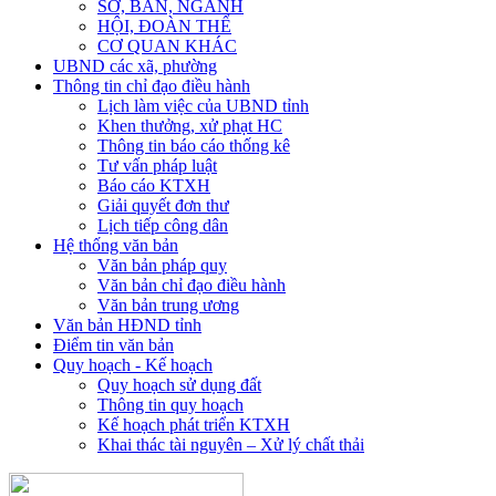
SỞ, BAN, NGÀNH
HỘI, ĐOÀN THỂ
CƠ QUAN KHÁC
UBND các xã, phường
Thông tin chỉ đạo điều hành
Lịch làm việc của UBND tỉnh
Khen thưởng, xử phạt HC
Thông tin báo cáo thống kê
Tư vấn pháp luật
Báo cáo KTXH
Giải quyết đơn thư
Lịch tiếp công dân
Hệ thống văn bản
Văn bản pháp quy
Văn bản chỉ đạo điều hành
Văn bản trung ương
Văn bản HĐND tỉnh
Điểm tin văn bản
Quy hoạch - Kế hoạch
Quy hoạch sử dụng đất
Thông tin quy hoạch
Kế hoạch phát triển KTXH
Khai thác tài nguyên – Xử lý chất thải