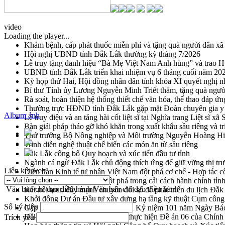
video
Loading the player...
Khám bệnh, cấp phát thuốc miễn phí và tặng quà người dân xã
Hội nghị UBND tỉnh Đắk Lắk thường kỳ tháng 7/2026
Lễ truy tặng danh hiệu “Bà Mẹ Việt Nam Anh hùng” và trao 
UBND tỉnh Đắk Lắk triển khai nhiệm vụ 6 tháng cuối năm 20
Kỳ họp thứ Hai, Hội đồng nhân dân tỉnh khóa XI quyết nghị n
Bí thư Tỉnh ủy Lương Nguyễn Minh Triết thăm, tặng quà ngườ
Rà soát, hoàn thiện hệ thống thiết chế văn hóa, thể thao đáp ứn
Thường trực HĐND tỉnh Đắk Lắk gặp mặt Đoàn chuyên gia y 
Album ảnh
Lễ truy điệu và an táng hài cốt liệt sĩ tại Nghĩa trang Liệt sĩ x
Bàn giải pháp tháo gỡ khó khăn trong xuất khẩu sầu riêng và 
Thứ trưởng Bộ Nông nghiệp và Môi trường Nguyễn Hoàng Hiệp 
Trình diễn nghệ thuật chế biến các món ăn từ sầu riêng
Đắk Lắk công bố Quy hoạch và xúc tiến đầu tư tỉnh
Ngành cá ngừ Đắk Lắk chủ động thích ứng để giữ vững thị tr
Liên kết web
Diễn đàn Kinh tế tư nhân Việt Nam đột phá cơ chế - Hợp tác c
Đề án 06 tạo bước ngoặt đột phá trong cải cách hành chính tỉ
Văn bản chỉ đạo điều hành
Văn bản chỉ đạo điều hành
Kết nối tour, đẩy mạnh chuyển đổi số để phát triển du lịch Đắ
Khởi động Dự án Đầu tư xây dựng hạ tầng kỹ thuật Cụm công
Số ký hiệu
Gặp mặt các cơ quan báo chí nhân Kỷ niệm 101 năm Ngày Bá
Đắk Lắk sơ kết 4 năm triển khai thực hiện Đề án 06 của Chính
Trích yếu