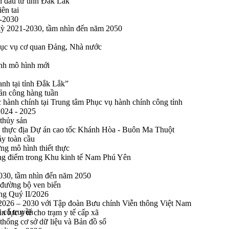
n đầu tư tỉnh Đắk Lắk
ên tai
1-2030
 kỳ 2021-2030, tầm nhìn đến năm 2050
phục vụ cơ quan Đảng, Nhà nước
ính mô hình mới
anh tại tỉnh Đắk Lắk”
sản công hàng tuần
 hành chính tại Trung tâm Phục vụ hành chính công tỉnh
2024 - 2025
 thủy sản
 thực địa Dự án cao tốc Khánh Hòa - Buôn Ma Thuột
ảy toàn cầu
ng mô hình thiết thực
rọng điểm trong Khu kinh tế Nam Phú Yên
2030, tầm nhìn đến năm 2050
 đường bộ ven biển
ong Quý II/2026
n 2026 – 2030 với Tập đoàn Bưu chính Viễn thông Việt Nam
 cổ truyền
n lực y tế cho trạm y tế cấp xã
thống cơ sở dữ liệu và Bản đồ số