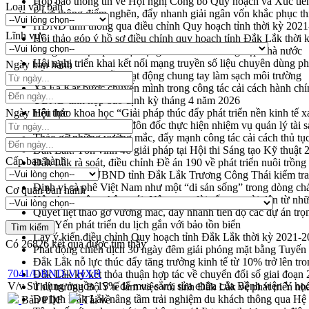
Họp báo thông tin về Hội nghị Công bố Quy hoạch và Xúc tiế
Loại văn bản
Khơi thông điểm nghẽn, đẩy nhanh giải ngân vốn khắc phục thi
HĐND tỉnh thông qua điều chỉnh Quy hoạch tỉnh thời kỳ 202
Lĩnh vực
Hội thảo góp ý hồ sơ điều chỉnh quy hoạch tỉnh Đắk Lắk thời
Nâng cao hiệu quả hoạt động của các doanh nghiệp nhà nước
Hội nghị triển khai kết nối mạng truyền số liệu chuyên dùng 
Ngày ban hành
Lễ phát động chuỗi hoạt động chung tay làm sạch môi trường
Xã Ea Kar bước chuyển mình trong công tác cải cách hành ch
UBND tỉnh họp báo định kỳ tháng 4 năm 2026
Ngày hiệu lực
Hội thảo khoa học “Giải pháp thúc đẩy phát triển nền kinh tế x
Tăng cường giám sát, đôn đốc thực hiện nhiệm vụ quản lý tài 
Tháo gỡ những vướng mắc, đẩy mạnh công tác cải cách thủ tục
Đắk Lắk: Tôn vinh 46 giải pháp tại Hội thi Sáng tạo Kỹ thuật 
Cấp ban hành
Đắk Lắk rà soát, điều chỉnh Đề án 190 về phát triển nuôi trồng
Phó Chủ tịch UBND tỉnh Đắk Lắk Trương Công Thái kiểm tra
Định vị cà phê Việt Nam như một “di sản sống” trong dòng ch
Cơ quan ban hành
Xây dựng nông thôn mới: Nâng cao đời sống người dân từ nhữ
Quyết liệt tháo gỡ vướng mắc, đẩy nhanh tiến độ các dự án t
Hòn Yến phát triển du lịch gắn với bảo tồn biển
Lấy ý kiến điều chỉnh Quy hoạch tỉnh Đắk Lắk thời kỳ 2021-
Có
26826
kết quả được tìm thấy
Phát động chiến dịch 30 ngày đêm giải phóng mặt bằng Tuyến
Đắk Lắk nỗ lực thúc đẩy tăng trưởng kinh tế từ 10% trở lên tr
7041/UBND-VHXH
Đắk Lắk ký kết thỏa thuận hợp tác về chuyển đổi số giai đoạ
V/v Sử dụng nguồn 15% để mua sắm, sửa chữa của Bệnh viện Y học
Thứ trưởng Bộ Y tế làm việc với tỉnh Đắk Lắk về phát triển nhâ
Du lịch Đắk Lắk nâng tầm trải nghiệm du khách thông qua Hệ 
Bản PDF
Tải về