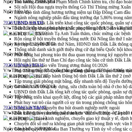
Ngày ban hành:
26/09/2014
Thủ tướng Chính phủ Phạm Minh Chính kiểm tra, chỉ đạo hoàn 
Sôi nổi Hội đua ngựa truyền thống Gò Thì Thùng mừng Xuân
Ngày hiệu lực:
Lãnh đạo tỉnh dâng hương tưởng niệm tại Đập Đồng Cam đầ
Ngành nông nghiệp phấn đấu tăng trưởng đạt 5,86% trong nă
7028/UBND-VHXH
UBND tỉnh Đắk Lắk triển khai công tác quốc phòng, quân sự
V/v Tổ chức triển khai tiêm phòng vắc xin phòng bệnh Sởi và Rubel
Đắk Lắk tập trung toàn lực khắc phục tồn tại IUU, sẵn sàng là
Chủ tịch UBND tỉnh Tạ Anh Tuấn thăm, chúc mừng các bệnh 
Bản PDF
Tải về
Rộn ràng lễ hội truyền thống Sông nước Đà Nông lần thứ I n
Ngày ban hành:
26/09/2014
Kỳ họp Chuyên đề lần thứ Năm, HĐND tỉnh Đắk Lắk thông qu
Thống nhất danh sách giới thiệu ứng cử đại biểu Quốc hội k
Ngày hiệu lực:
Phát động hai phong trào thi đua quan trọng trong kỷ nguyên 
Hội nghị lần thứ tư Ban Chỉ đạo công tác bầu cử tỉnh Đắk Lắk
7026/UBND-VHXH
Hội nghị Báo cáo viên Trung ương tháng 01/2026
V/v Tăng cường triển khai công tác phòng chống đái tháo đường toà
Phó Thủ tướng Hồ Quốc Dũng đánh giá cao kết quả Chiến dịc
Hội nghị Ban Chấp hành Đảng bộ tỉnh Đắk Lắk lần thứ 2 (mở 
Bản PDF
Tải về
Tập trung giải phóng mặt bằng, đẩy nhanh tiến độ Tuyến đườn
Ngày ban hành:
26/09/2014
Gỡ khó, khởi công xây dựng, sửa chữa toàn bộ nhà ở cho hộ dâ
UBND tỉnh Đắk Lắk tổng kết công tác quốc phòng, quân sự 
Ngày hiệu lực:
Tập trung triển khai quyết liệt, đồng bộ các giải pháp nhằm t
Phát huy vai trò của người có uy tín trong phòng chống tảo hô
7023/UBND-NN&MT
Nông sản Tây Nguyên thu hút doanh nghiệp nước ngoài
V/v Khẩn trương báo cáo kết quả thanh tra việc thực hiện dự án 
Đắk Lắk định vị thương hiệu du lịch “Biển – Rừng – Cà phê” t
Hội nghị chia sẻ kinh nghiệm, chuyển giao kỹ thuật y tế, định
Bản PDF
Tải về
Chuyển đổi số mở ra không gian phát triển trong lĩnh vực văn h
Ngày ban hành:
26/09/2014
Công bố quyết định của Ban Thường vụ Tỉnh ủy về công tác c