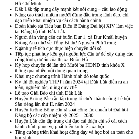
Hồ Chí Minh
Đắk Lắk tập trung đẩy mạnh kết nối cung – cầu lao động
Nâng cao trách nhiệm người đứng đầu trong lãnh đạo, chỉ
đạo triển khai nhiệm vụ cải cách hành chính
Đoàn khảo sát Tiểu ban Điều lệ Đảng Đại hội XIV làm việc
tại Đảng bộ tỉnh Đắk Lắk
Người dân vùng căn cứ buôn Dur 1, xã Dur Kmăl huyện
Krông Ana nhớ về Tổng Bí thư Nguyễn Phú Trọng
Ngành y tế tích cực thực hiện chuyển đổi số
Tiếp tục phát huy kêu gọi nguồn lực đầu tư để xây dựng các
công trình, dự án của thị xã Buôn Hồ
Kỳ họp chuyên đề lần thứ Mười ba HĐND tỉnh khóa X
thông qua nhiều nội dung quan trọng
Khai mạc chương trình Hành trình đỏ toàn quốc
Kỳ thi tốt nghiệp THPT năm 2024 tại Đắk Lắk diễn ra an
toàn, nghiêm túc, đúng quy chế
Lễ trao Giải Báo chí tỉnh Đắk Lắk
Huyện Krông Pắc cần tập trung tổ chức thành công Lễ hội
Sầu riêng lần thứ II, năm 2024
Huyện Krông Bông cần rà soát công tác chuẩn bị Đại hội
Đảng bộ các cấp nhiệm kỳ 2025 – 2030
Huyện Lắk cần tập trung chỉ đạo cải thiện chỉ số cải cách
hành chính phục vụ phát triển kinh tế - xã hội
Tăng cường triển khai hoạt động dạy và học bơi an toàn cho
học sinh