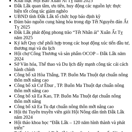
Khai mạc Hội Báo Xuân Ất Tỵ năm 2025
Đắk Lắk quan tâm, ưu tiên, huy động các nguồn lực thực
hiện tốt công tác giảm nghèo
UBND tỉnh Đắk Lắk tổ chức họp báo định kỳ
Đảm bảo nguồn cung hàng hóa trong dịp Tết Nguyên đán Ất
Tỵ 2025
Đắk Lắk phát động phong trào “Tết Nhân ái” Xuân Ất Tỵ
năm 2025
Ký kết Quy chế phối hợp trong các hoạt động xúc tiến đầu tư,
thương mại và du lịch
Hội chợ Công Thương và sản phẩm OCOP – Đắk Lắk năm
2024
Sở Văn hóa, Thể thao và Du lịch đẩy mạnh công tác cải cách
hành chính
Công bố xã Hòa Thắng, TP. Buôn Ma Thuột đạt chuẩn nông
thôn mới nâng cao
Công bố xã Cư Êbur , TP. Buôn Ma Thuột đạt chuẩn nông
thôn mới nâng cao
Công bố xã Ea Kao, TP. Buôn Ma Thuột đạt chuẩn nông
thôn mới nâng
Công bố xã Ea Tu đạt chuẩn nông thôn mới nâng cao
Hội thi Tuyên truyền viên giỏi Hội Nông dân tỉnh Đắk Lắk
năm 2024
Hội thảo khoa học “Đắk Lắk – 120 năm hình thành và phát
triển”