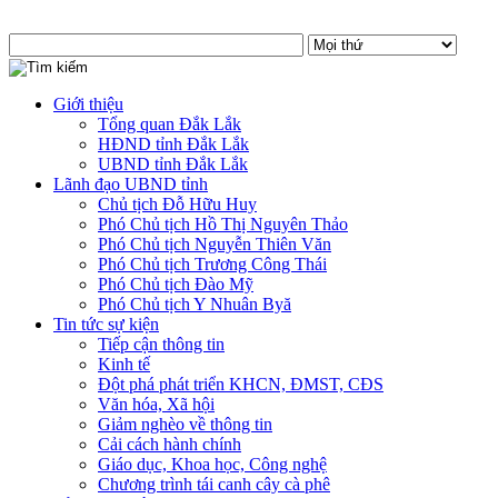
Giới thiệu
Tổng quan Đắk Lắk
HĐND tỉnh Đắk Lắk
UBND tỉnh Đắk Lắk
Lãnh đạo UBND tỉnh
Chủ tịch Đỗ Hữu Huy
Phó Chủ tịch Hồ Thị Nguyên Thảo
Phó Chủ tịch Nguyễn Thiên Văn
Phó Chủ tịch Trương Công Thái
Phó Chủ tịch Đào Mỹ
Phó Chủ tịch Y Nhuân Byă
Tin tức sự kiện
Tiếp cận thông tin
Kinh tế
Đột phá phát triển KHCN, ĐMST, CĐS
Văn hóa, Xã hội
Giảm nghèo về thông tin
Cải cách hành chính
Giáo dục, Khoa học, Công nghệ
Chương trình tái canh cây cà phê