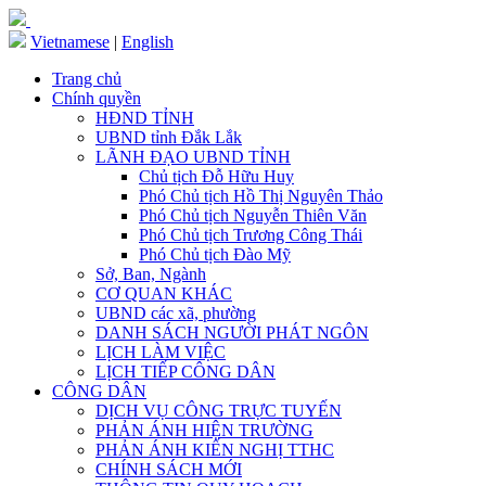
Vietnamese
|
English
Trang chủ
Chính quyền
HĐND TỈNH
UBND tỉnh Đắk Lắk
LÃNH ĐẠO UBND TỈNH
Chủ tịch Đỗ Hữu Huy
Phó Chủ tịch Hồ Thị Nguyên Thảo
Phó Chủ tịch Nguyễn Thiên Văn
Phó Chủ tịch Trương Công Thái
Phó Chủ tịch Đào Mỹ
Sở, Ban, Ngành
CƠ QUAN KHÁC
UBND các xã, phường
DANH SÁCH NGƯỜI PHÁT NGÔN
LỊCH LÀM VIỆC
LỊCH TIẾP CÔNG DÂN
CÔNG DÂN
DỊCH VỤ CÔNG TRỰC TUYẾN
PHẢN ÁNH HIỆN TRƯỜNG
PHẢN ÁNH KIẾN NGHỊ TTHC
CHÍNH SÁCH MỚI