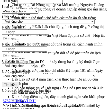
triển khai quy định EUDR
Trích yếu
Thứ trưởng Bộ Nông nghiệp và Môi trường Nguyễn Hoàng
Loại văn bản
Hiệp khảo sát vùng trồng và doanh nghiệp đóng gói sầu riêng
tại Đắk Lắk
Lĩnh vực
Trình diễn nghệ thuật chế biến các món ăn từ sầu riêng
Đắk Lắk công bố Quy hoạch và xúc tiến đầu tư tỉnh
Ngành cá ngừ Đắk Lắk chủ động thích ứng để giữ vững thị
Ngày ban hành
trường xuất khẩu
Diễn đàn Kinh tế tư nhân Việt Nam đột phá cơ chế - Hợp tác
công tư
Ngày hiệu lực
Đề án 06 tạo bước ngoặt đột phá trong cải cách hành chính
tỉnh Đắk Lắk
Kết nối tour, đẩy mạnh chuyển đổi số để phát triển du lịch
Đắk Lắk
Cấp ban hành
Khởi động Dự án Đầu tư xây dựng hạ tầng kỹ thuật Cụm
công nghiệp Tân Tiến
Gặp mặt các cơ quan báo chí nhân Kỷ niệm 101 năm Ngày
Cơ quan ban hành
Báo chí Cách mạng Việt Nam
Đắk Lắk sơ kết 4 năm triển khai thực hiện Đề án 06 của
Chính phủ
Họp báo thông tin về Hội nghị Công bố Quy hoạch và Xúc
Có
26826
kết quả được tìm thấy
tiến đầu tư tỉnh Đắk Lắk
Khơi thông điểm nghẽn, đẩy nhanh giải ngân vốn khắc phục
6767/UBND-VHXH
thiên tai
V/v Triển khai thực hiện Kế hoạch số 3513/KH-BNV, ngày
HĐND tỉnh thông qua điều chỉnh Quy hoạch tỉnh thời kỳ