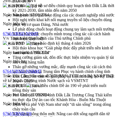
29/8/2014 của BNV
2021-2030
Hội thảo góp ý hồ sơ điều chỉnh quy hoạch tỉnh Đắk Lắk thời
Bản PDF
Tải về
kỳ 2021-2030, tầm nhìn đến năm 2050
Ngày ban hành:
17/09/2014
Nâng cao hiệu quả hoạt động của các doanh nghiệp nhà nước
Hội nghị triển khai kết nối mạng truyền số liệu chuyên dùng
Ngày hiệu lực:
phục vụ cơ quan Đảng, Nhà nước
Lễ phát động chuỗi hoạt động chung tay làm sạch môi trường
6765/UBND-NNMT
Xã Ea Kar bước chuyển mình trong công tác cải cách hành
V/v Thực hiện Quyết định của Thủ tướng Chính phủ
chính mô hình mới
UBND tỉnh họp báo định kỳ tháng 4 năm 2026
Bản PDF
Tải về
Hội thảo khoa học “Giải pháp thúc đẩy phát triển nền kinh tế
Ngày ban hành:
17/09/2014
xanh tại tỉnh Đắk Lắk”
Tăng cường giám sát, đôn đốc thực hiện nhiệm vụ quản lý tài
Ngày hiệu lực:
sản công hàng tuần
Tháo gỡ những vướng mắc, đẩy mạnh công tác cải cách thủ
6764/UBND-NN&MT
tục hành chính tại Trung tâm Phục vụ hành chính công tỉnh
Triển khai Công văn của số 7078/BNN-TCTL của Bộ NN&PTNT
Đắk Lắk: Tôn vinh 46 giải pháp tại Hội thi Sáng tạo Kỹ thuật
về kế hoạch Chương trình Nước sạch và VSMTNT
2024 - 2025
Đắk Lắk rà soát, điều chỉnh Đề án 190 về phát triển nuôi
Bản PDF
Tải về
trồng thủy sản
Ngày ban hành:
17/09/2014
Phó Chủ tịch UBND tỉnh Đắk Lắk Trương Công Thái kiểm
tra thực địa Dự án cao tốc Khánh Hòa - Buôn Ma Thuột
Ngày hiệu lực:
Định vị cà phê Việt Nam như một “di sản sống” trong dòng
chảy toàn cầu
6763/UBND-TH
Xây dựng nông thôn mới: Nâng cao đời sống người dân từ