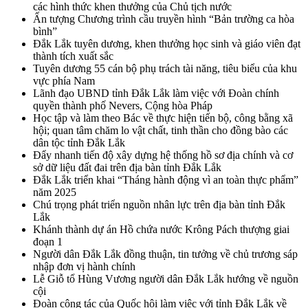
các hình thức khen thưởng của Chủ tịch nước
Ấn tượng Chương trình cầu truyền hình “Bản trường ca hòa
bình”
Đắk Lắk tuyên dương, khen thưởng học sinh và giáo viên đạt
thành tích xuất sắc
Tuyên dương 55 cán bộ phụ trách tài năng, tiêu biểu của khu
vực phía Nam
Lãnh đạo UBND tỉnh Đắk Lắk làm việc với Đoàn chính
quyền thành phố Nevers, Cộng hòa Pháp
Học tập và làm theo Bác về thực hiện tiến bộ, công bằng xã
hội; quan tâm chăm lo vật chất, tinh thần cho đồng bào các
dân tộc tỉnh Đắk Lắk
Đẩy nhanh tiến độ xây dựng hệ thống hồ sơ địa chính và cơ
sở dữ liệu đất đai trên địa bàn tỉnh Đắk Lắk
Đắk Lắk triển khai “Tháng hành động vì an toàn thực phẩm”
năm 2025
Chú trọng phát triển nguồn nhân lực trên địa bàn tỉnh Đắk
Lắk
Khánh thành dự án Hồ chứa nước Krông Pách thượng giai
đoạn 1
Người dân Đắk Lắk đồng thuận, tin tưởng về chủ trương sáp
nhập đơn vị hành chính
Lễ Giỗ tổ Hùng Vương người dân Đắk Lắk hướng về nguồn
cội
Đoàn công tác của Quốc hội làm việc với tỉnh Đắk Lắk về