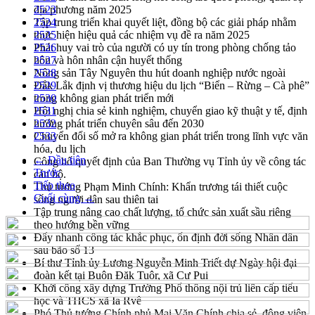
địa phương năm 2025
2523
Tập trung triển khai quyết liệt, đồng bộ các giải pháp nhằm
2524
thực hiện hiệu quả các nhiệm vụ đề ra năm 2025
2525
Phát huy vai trò của người có uy tín trong phòng chống tảo
2526
hôn và hôn nhân cận huyết thống
2527
Nông sản Tây Nguyên thu hút doanh nghiệp nước ngoài
2528
Đắk Lắk định vị thương hiệu du lịch “Biển – Rừng – Cà phê”
2529
trong không gian phát triển mới
2530
Hội nghị chia sẻ kinh nghiệm, chuyển giao kỹ thuật y tế, định
2531
hướng phát triển chuyên sâu đến 2030
2532
Chuyển đổi số mở ra không gian phát triển trong lĩnh vực văn
2533
hóa, du lịch
← Đầu tiên
Công bố quyết định của Ban Thường vụ Tỉnh ủy về công tác
Trước
cán bộ.
Tiếp theo
Thủ tướng Phạm Minh Chính: Khẩn trương tái thiết cuộc
Cuối cùng →
sống người dân sau thiên tai
Tập trung nâng cao chất lượng, tổ chức sản xuất sầu riêng
theo hướng bền vững
Đẩy nhanh công tác khắc phục, ổn định đời sống Nhân dân
sau bão số 13
Bí thư Tỉnh ủy Lương Nguyễn Minh Triết dự Ngày hội đại
đoàn kết tại Buôn Đăk Tuôr, xã Cư Pui
Khởi công xây dựng Trường Phổ thông nội trú liên cấp tiểu
học và THCS xã Ia Rvê
Phó Thủ tướng Chính phủ Mai Văn Chính chia sẻ, động viên