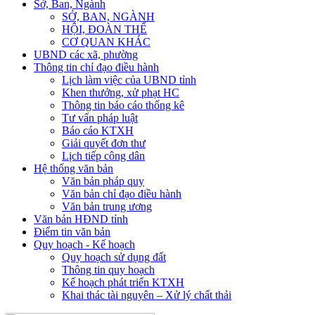
Sở, Ban, Ngành
SỞ, BAN, NGÀNH
HỘI, ĐOÀN THỂ
CƠ QUAN KHÁC
UBND các xã, phường
Thông tin chỉ đạo điều hành
Lịch làm việc của UBND tỉnh
Khen thưởng, xử phạt HC
Thông tin báo cáo thống kê
Tư vấn pháp luật
Báo cáo KTXH
Giải quyết đơn thư
Lịch tiếp công dân
Hệ thống văn bản
Văn bản pháp quy
Văn bản chỉ đạo điều hành
Văn bản trung ương
Văn bản HĐND tỉnh
Điểm tin văn bản
Quy hoạch - Kế hoạch
Quy hoạch sử dụng đất
Thông tin quy hoạch
Kế hoạch phát triển KTXH
Khai thác tài nguyên – Xử lý chất thải