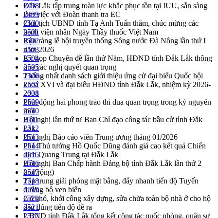
Đắk Lắk tập trung toàn lực khắc phục tồn tại IUU, sẵn sàng
2498
làm việc với Đoàn thanh tra EC
2499
Chủ tịch UBND tỉnh Tạ Anh Tuấn thăm, chúc mừng các
2500
bệnh viện nhân Ngày Thầy thuốc Việt Nam
2501
Rộn ràng lễ hội truyền thống Sông nước Đà Nông lần thứ I
2502
năm 2026
2503
Kỳ họp Chuyên đề lần thứ Năm, HĐND tỉnh Đắk Lắk thông
2504
qua các nghị quyết quan trọng
2505
Thống nhất danh sách giới thiệu ứng cử đại biểu Quốc hội
2506
khoá XVI và đại biểu HĐND tỉnh Đắk Lắk, nhiệm kỳ 2026-
2507
2031
2508
Phát động hai phong trào thi đua quan trọng trong kỷ nguyên
2509
mới
2510
Hội nghị lần thứ tư Ban Chỉ đạo công tác bầu cử tỉnh Đắk
2511
Lắk
2512
Hội nghị Báo cáo viên Trung ương tháng 01/2026
2513
Phó Thủ tướng Hồ Quốc Dũng đánh giá cao kết quả Chiến
2514
dịch Quang Trung tại Đắk Lắk
2515
Hội nghị Ban Chấp hành Đảng bộ tỉnh Đắk Lắk lần thứ 2
2516
(mở rộng)
2517
Tập trung giải phóng mặt bằng, đẩy nhanh tiến độ Tuyến
2518
đường bộ ven biển
2519
Gỡ khó, khởi công xây dựng, sửa chữa toàn bộ nhà ở cho hộ
2520
dân đúng tiến độ đề ra
2521
UBND tỉnh Đắk Lắk tổng kết công tác quốc phòng, quân sự
2522