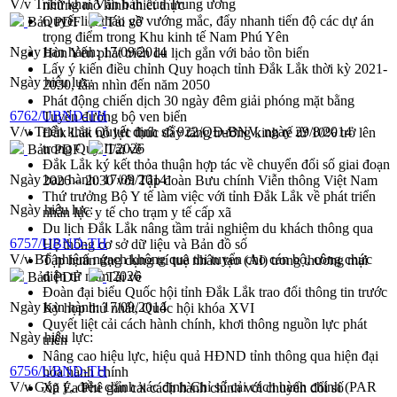
V/v Triển khai Văn bản của Trung ương
những mô hình thiết thực
Quyết liệt tháo gỡ vướng mắc, đẩy nhanh tiến độ các dự án
Bản PDF
Tải về
trọng điểm trong Khu kinh tế Nam Phú Yên
Ngày ban hành:
17/09/2014
Hòn Yến phát triển du lịch gắn với bảo tồn biển
Lấy ý kiến điều chỉnh Quy hoạch tỉnh Đắk Lắk thời kỳ 2021-
Ngày hiệu lực:
2030, tầm nhìn đến năm 2050
Phát động chiến dịch 30 ngày đêm giải phóng mặt bằng
6762/UBND-TH
Tuyến đường bộ ven biển
V/v Triển khai Quyết định số 922/QĐ-BNV, ngày 29/8/2014
Đắk Lắk nỗ lực thúc đẩy tăng trưởng kinh tế từ 10% trở lên
trong Quý II/2026
Bản PDF
Tải về
Đắk Lắk ký kết thỏa thuận hợp tác về chuyển đổi số giai đoạn
Ngày ban hành:
17/09/2014
2026 – 2030 với Tập đoàn Bưu chính Viễn thông Việt Nam
Thứ trưởng Bộ Y tế làm việc với tỉnh Đắk Lắk về phát triển
Ngày hiệu lực:
nhân lực y tế cho trạm y tế cấp xã
Du lịch Đắk Lắk nâng tầm trải nghiệm du khách thông qua
6757/UBND-TH
Hệ thống cơ sở dữ liệu và Bản đồ số
V/v Bổ nhiệm ngạch không qua thi tuyển cho cán bộ, công chức
Tập huấn ứng dụng trí tuệ nhân tạo (AI) trong thương mại
điện tử năm 2026
Bản PDF
Tải về
Đoàn đại biểu Quốc hội tỉnh Đắk Lắk trao đổi thông tin trước
Ngày ban hành:
17/09/2014
Kỳ họp thứ nhất, Quốc hội khóa XVI
Quyết liệt cải cách hành chính, khơi thông nguồn lực phát
Ngày hiệu lực:
triển
Nâng cao hiệu lực, hiệu quả HĐND tỉnh thông qua hiện đại
6756/UBND-TH
hóa hành chính
V/v Góp ý, điều chỉnh xác định Chỉ số cải cách hành chính (PAR
Xã Ea Phê gắn cải cách hành chính với chuyển đổi số