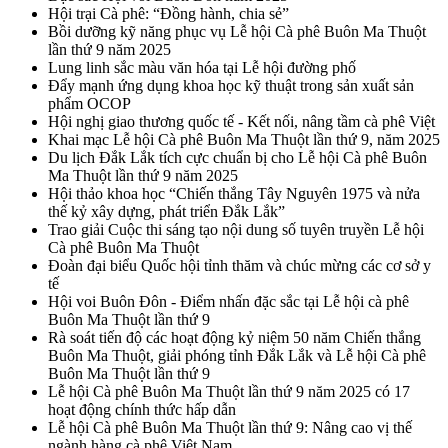
Hội trại Cà phê: “Đồng hành, chia sẻ”
Bồi dưỡng kỹ năng phục vụ Lễ hội Cà phê Buôn Ma Thuột
lần thứ 9 năm 2025
Lung linh sắc màu văn hóa tại Lễ hội đường phố
Đẩy mạnh ứng dụng khoa học kỹ thuật trong sản xuất sản
phẩm OCOP
Hội nghị giao thương quốc tế - Kết nối, nâng tầm cà phê Việt
Khai mạc Lễ hội Cà phê Buôn Ma Thuột lần thứ 9, năm 2025
Du lịch Đắk Lắk tích cực chuẩn bị cho Lễ hội Cà phê Buôn
Ma Thuột lần thứ 9 năm 2025
Hội thảo khoa học “Chiến thắng Tây Nguyên 1975 và nửa
thế kỷ xây dựng, phát triển Đắk Lắk”
Trao giải Cuộc thi sáng tạo nội dung số tuyên truyền Lễ hội
Cà phê Buôn Ma Thuột
Đoàn đại biểu Quốc hội tỉnh thăm và chúc mừng các cơ sở y
tế
Hội voi Buôn Đôn - Điểm nhấn đặc sắc tại Lễ hội cà phê
Buôn Ma Thuột lần thứ 9
Rà soát tiến độ các hoạt động kỷ niệm 50 năm Chiến thắng
Buôn Ma Thuột, giải phóng tỉnh Đắk Lắk và Lễ hội Cà phê
Buôn Ma Thuột lần thứ 9
Lễ hội Cà phê Buôn Ma Thuột lần thứ 9 năm 2025 có 17
hoạt động chính thức hấp dẫn
Lễ hội Cà phê Buôn Ma Thuột lần thứ 9: Nâng cao vị thế
ngành hàng cà phê Việt Nam