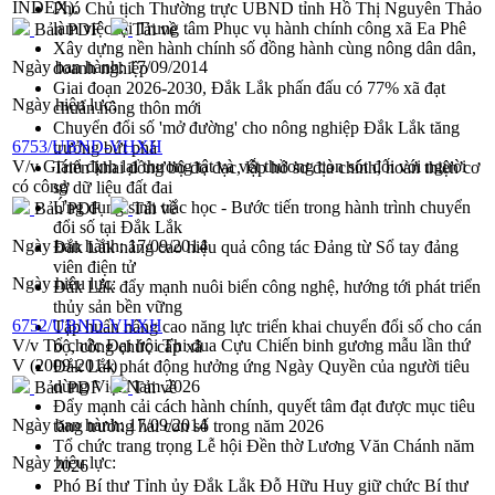
INDEX).
Phó Chủ tịch Thường trực UBND tỉnh Hồ Thị Nguyên Thảo
làm việc tại Trung tâm Phục vụ hành chính công xã Ea Phê
Bản PDF
Tải về
Xây dựng nền hành chính số đồng hành cùng nông dân dân,
Ngày ban hành:
17/09/2014
doanh nghiệp
Giai đoạn 2026-2030, Đắk Lắk phấn đấu có 77% xã đạt
Ngày hiệu lực:
chuẩn nông thôn mới
Chuyển đổi số 'mở đường' cho nông nghiệp Đắk Lắk tăng
6753/UBND-VHXH
trưởng bứt phá
V/v Giám định lại thương tật và vết thương còn sót đối với người
Triển khai đồng bộ đo đạc, lập hồ sơ địa chính, hoàn thiện cơ
có công
sở dữ liệu đất đai
Ứng dụng sinh trắc học - Bước tiến trong hành trình chuyển
Bản PDF
Tải về
đổi số tại Đắk Lắk
Ngày ban hành:
17/09/2014
Đắk Lắk nâng cao hiệu quả công tác Đảng từ Sổ tay đảng
viên điện tử
Ngày hiệu lực:
Đắk Lắk đẩy mạnh nuôi biển công nghệ, hướng tới phát triển
thủy sản bền vững
6752/UBND-VHXH
Tập huấn nâng cao năng lực triển khai chuyển đổi số cho cán
V/v Tổ chức Đại hội Thi đua Cựu Chiến binh gương mẫu lần thứ
bộ, công chức cấp xã
V (2009-2014)
Đắk Lắk phát động hưởng ứng Ngày Quyền của người tiêu
dùng Việt Nam 2026
Bản PDF
Tải về
Đẩy mạnh cải cách hành chính, quyết tâm đạt được mục tiêu
Ngày ban hành:
17/09/2014
tăng trưởng hai con số trong năm 2026
Tổ chức trang trọng Lễ hội Đền thờ Lương Văn Chánh năm
Ngày hiệu lực:
2026
Phó Bí thư Tỉnh ủy Đắk Lắk Đỗ Hữu Huy giữ chức Bí thư