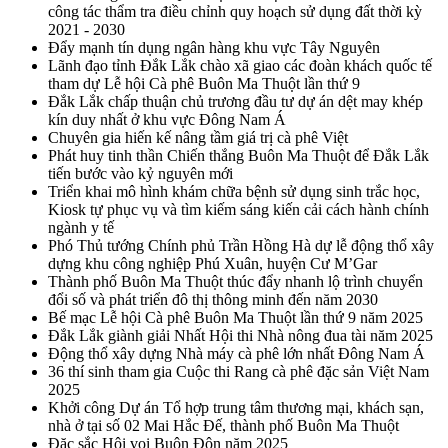
công tác thẩm tra điều chỉnh quy hoạch sử dụng đất thời kỳ
2021 - 2030
Đẩy mạnh tín dụng ngân hàng khu vực Tây Nguyên
Lãnh đạo tỉnh Đắk Lắk chào xã giao các đoàn khách quốc tế
tham dự Lễ hội Cà phê Buôn Ma Thuột lần thứ 9
Đắk Lắk chấp thuận chủ trương đầu tư dự án dệt may khép
kín duy nhất ở khu vực Đông Nam Á
Chuyên gia hiến kế nâng tầm giá trị cà phê Việt
Phát huy tinh thần Chiến thắng Buôn Ma Thuột để Đắk Lắk
tiến bước vào kỷ nguyên mới
Triển khai mô hình khám chữa bệnh sử dụng sinh trắc học,
Kiosk tự phục vụ và tìm kiếm sáng kiến cải cách hành chính
ngành y tế
Phó Thủ tướng Chính phủ Trần Hồng Hà dự lễ động thổ xây
dựng khu công nghiệp Phú Xuân, huyện Cư M’Gar
Thành phố Buôn Ma Thuột thúc đẩy nhanh lộ trình chuyển
đổi số và phát triển đô thị thông minh đến năm 2030
Bế mạc Lễ hội Cà phê Buôn Ma Thuột lần thứ 9 năm 2025
Đắk Lắk giành giải Nhất Hội thi Nhà nông đua tài năm 2025
Động thổ xây dựng Nhà máy cà phê lớn nhất Đông Nam Á
36 thí sinh tham gia Cuộc thi Rang cà phê đặc sản Việt Nam
2025
Khởi công Dự án Tổ hợp trung tâm thương mại, khách sạn,
nhà ở tại số 02 Mai Hắc Đế, thành phố Buôn Ma Thuột
Đặc sắc Hội voi Buôn Đôn năm 2025