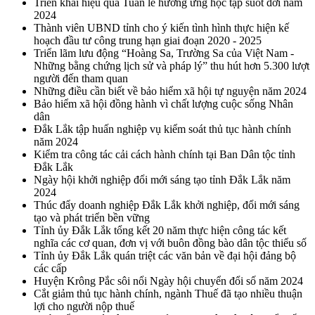
Triển khai hiệu quả Tuần lễ hưởng ứng học tập suốt đời năm
2024
Thành viên UBND tỉnh cho ý kiến tình hình thực hiện kế
hoạch đầu tư công trung hạn giai đoạn 2020 - 2025
Triển lãm lưu động “Hoàng Sa, Trường Sa của Việt Nam -
Những bằng chứng lịch sử và pháp lý” thu hút hơn 5.300 lượt
người đến tham quan
Những điều cần biết về bảo hiểm xã hội tự nguyện năm 2024
Bảo hiểm xã hội đồng hành vì chất lượng cuộc sống Nhân
dân
Đắk Lắk tập huấn nghiệp vụ kiểm soát thủ tục hành chính
năm 2024
Kiểm tra công tác cải cách hành chính tại Ban Dân tộc tỉnh
Đắk Lắk
Ngày hội khởi nghiệp đổi mới sáng tạo tỉnh Đắk Lắk năm
2024
Thúc đẩy doanh nghiệp Đắk Lắk khởi nghiệp, đổi mới sáng
tạo và phát triển bền vững
Tỉnh ủy Đắk Lắk tổng kết 20 năm thực hiện công tác kết
nghĩa các cơ quan, đơn vị với buôn đồng bào dân tộc thiểu số
Tỉnh ủy Đắk Lắk quán triệt các văn bản về đại hội đảng bộ
các cấp
Huyện Krông Pắc sôi nổi Ngày hội chuyển đổi số năm 2024
Cắt giảm thủ tục hành chính, ngành Thuế đã tạo nhiều thuận
lợi cho người nộp thuế