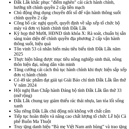
Đắk Lắk khắc phục "điểm nghẽn" cải cách hành chính,
hướng tới chính quyền 2 cấp liền mạch
Chủ động ứng dụng chuyển đổi số để vận hành thông suốt
chính quyền 2 cấp
Công bố các nghị quyết, quyết định về sắp xếp tổ chức bộ
máy và đơn vị hành chính tỉnh Đắk Lắk
Kỳ họp thứ Mười, HĐND tỉnh khóa X: Rà soát, chuẩn bị sẵn
sàng toàn diện để chính quyền địa phương 2 cấp vận hành
thông suốt, hiệu quả
Tôn vinh 53 cá nhân hiến máu tiêu biểu tỉnh Đắk Lắk năm
2025
Thực hiện bằng được mục tiêu nông nghiệp sinh thái, nông
thôn hiện đại, nông dân văn minh
Tăng cường cải cách thủ tục hành chính khi thực hiện sắp xếp
đơn vị hành chính
Có 49 tác phẩm đạt giải tại Giải Báo chí tỉnh Đắk Lắk lần thứ
V năm 2024
Hội nghị Ban Chấp hành Đảng bộ tỉnh Đắk Lắk lần thứ 33
(mở rộng)
Đắk Lắk chung tay giảm thiểu rác thải nhựa, lan tỏa lối sống
xanh
Sầu riêng Đắk Lắk chủ động nói không với chất cấm
Tiếp tục hoàn thiện và nâng cao chất lượng tổ chức Lễ hội Cà
phê Buôn Ma Thuột
Truy tặng danh hiệu “Bà mẹ Việt Nam anh hùng” và trao tặng