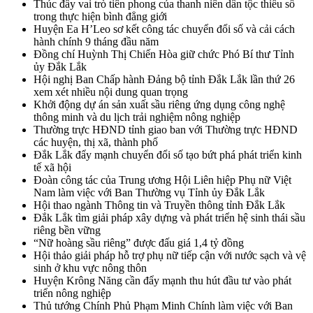
Thúc đẩy vai trò tiên phong của thanh niên dân tộc thiểu số
trong thực hiện bình đẳng giới
Huyện Ea H’Leo sơ kết công tác chuyển đổi số và cải cách
hành chính 9 tháng đầu năm
Đồng chí Huỳnh Thị Chiến Hòa giữ chức Phó Bí thư Tỉnh
ủy Đắk Lắk
Hội nghị Ban Chấp hành Đảng bộ tỉnh Đắk Lắk lần thứ 26
xem xét nhiều nội dung quan trọng
Khởi động dự án sản xuất sầu riêng ứng dụng công nghệ
thông minh và du lịch trải nghiệm nông nghiệp
Thường trực HĐND tỉnh giao ban với Thường trực HĐND
các huyện, thị xã, thành phố
Đắk Lắk đẩy mạnh chuyển đổi số tạo bứt phá phát triển kinh
tế xã hội
Đoàn công tác của Trung ương Hội Liên hiệp Phụ nữ Việt
Nam làm việc với Ban Thường vụ Tỉnh ủy Đắk Lắk
Hội thao ngành Thông tin và Truyền thông tỉnh Đắk Lắk
Đắk Lắk tìm giải pháp xây dựng và phát triển hệ sinh thái sầu
riêng bền vững
“Nữ hoàng sầu riêng” được đấu giá 1,4 tỷ đồng
Hội thảo giải pháp hỗ trợ phụ nữ tiếp cận với nước sạch và vệ
sinh ở khu vực nông thôn
Huyện Krông Năng cần đẩy mạnh thu hút đầu tư vào phát
triển nông nghiệp
Thủ tướng Chính Phủ Phạm Minh Chính làm việc với Ban