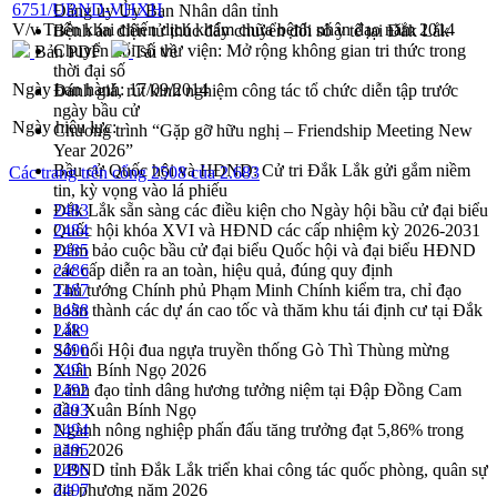
6751/UBND-VHXH
Đảng ủy Ủy Ban Nhân dân tỉnh
V/v Triển khai chiến dịch khám chữa bệnh nhân đạo năm 2014
Bệnh án điện tử thúc đẩy chuyển đổi số y tế tại Đắk Lắk
Chuyển đổi số thư viện: Mở rộng không gian tri thức trong
Bản PDF
Tải về
thời đại số
Ngày ban hành:
17/09/2014
Đánh giá, rút kinh nghiệm công tác tổ chức diễn tập trước
ngày bầu cử
Ngày hiệu lực:
Chương trình “Gặp gỡ hữu nghị – Friendship Meeting New
Year 2026”
Bầu cử Quốc hội và HĐND: Cử tri Đắk Lắk gửi gắm niềm
Các trang trên cổng 2508 của 2.683
tin, kỳ vọng vào lá phiếu
Đắk Lắk sẵn sàng các điều kiện cho Ngày hội bầu cử đại biểu
2483
Quốc hội khóa XVI và HĐND các cấp nhiệm kỳ 2026-2031
2484
Đảm bảo cuộc bầu cử đại biểu Quốc hội và đại biểu HĐND
2485
các cấp diễn ra an toàn, hiệu quả, đúng quy định
2486
Thủ tướng Chính phủ Phạm Minh Chính kiểm tra, chỉ đạo
2487
hoàn thành các dự án cao tốc và thăm khu tái định cư tại Đắk
2488
Lắk
2489
Sôi nổi Hội đua ngựa truyền thống Gò Thì Thùng mừng
2490
Xuân Bính Ngọ 2026
2491
Lãnh đạo tỉnh dâng hương tưởng niệm tại Đập Đồng Cam
2492
đầu Xuân Bính Ngọ
2493
Ngành nông nghiệp phấn đấu tăng trưởng đạt 5,86% trong
2494
năm 2026
2495
UBND tỉnh Đắk Lắk triển khai công tác quốc phòng, quân sự
2496
địa phương năm 2026
2497