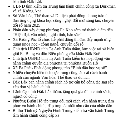
bàn tỉnh Đắk Lắk
UBND tỉnh kiểm tra Trung tâm hành chính công xã Durkmăn
và xã Krông Ana
Sở Văn hóa, Thể thao và Du lịch phát động phong trào thi
đua ứng dụng khoa học công nghệ, đổi mới sáng tạo, chuyển
đổi số năm 2025
Phấn đấu xây dựng phường Ea Kao sớm trở thành điểm đến
“Hiện đại, văn minh, nghĩa tình, bản sắc”
Xã Krông Pắc tổ chức Lễ phát động thi đua đẩy mạnh ứng
dụng khoa học - công nghệ, chuyển đổi số
Chủ tịch UBND tỉnh Tạ Anh Tuấn thăm, làm việc tại xã biên
giới Ea Bung và đồn Biên phòng cửa khẩu Đắk Ruê
Chủ tịch UBND tỉnh Tạ Anh Tuấn kiểm tra hoạt động vận
hành chính quyền địa phương tại phường Buôn Hồ
Xã Ea Phê - Phát động phong trào “Bình dân học vụ số”
Nhiều chuyển biến tích cực trong công tác cải cách hành
chính của ngành Văn hóa, Thể thao và du lịch
Đắk Lắk ban hành chính sách hỗ trợ cán bộ công tác sau sắp
xếp đơn vị hành chính
Lãnh đạo tỉnh Đắk Lắk thăm, tặng quà gia đình chính sách,
người có công
Phường Buôn Hồ tập trung đổi mới cách vận hành trung tâm
phục vụ hành chính, đáp ứng tốt nhất nhu cầu của nhân dân
Bí thư Tỉnh uỷ Nguyễn Đình Trung kiểm tra vận hành Trung
tâm hành chính công cấp xã