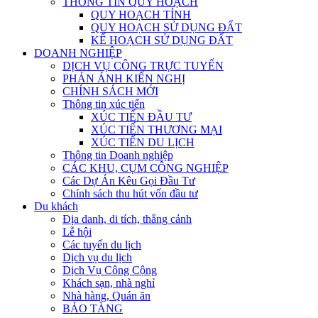
THÔNG TIN QUY HOẠCH
QUY HOẠCH TỈNH
QUY HOẠCH SỬ DỤNG ĐẤT
KẾ HOẠCH SỬ DỤNG ĐẤT
DOANH NGHIỆP
DỊCH VỤ CÔNG TRỰC TUYẾN
PHẢN ÁNH KIẾN NGHỊ
CHÍNH SÁCH MỚI
Thông tin xúc tiến
XÚC TIẾN ĐẦU TƯ
XÚC TIẾN THƯƠNG MẠI
XÚC TIẾN DU LỊCH
Thông tin Doanh nghiệp
CÁC KHU, CỤM CÔNG NGHIỆP
Các Dự Án Kêu Gọi Đầu Tư
Chính sách thu hút vốn đầu tư
Du khách
Địa danh, di tích, thắng cảnh
Lễ hội
Các tuyến du lịch
Dịch vụ du lịch
Dịch Vụ Công Cộng
Khách sạn, nhà nghỉ
Nhà hàng, Quán ăn
BẢO TÀNG