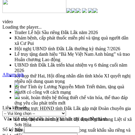
video
Loading the player...
Trailer Lễ hội Sầu riêng Đắk Lắk năm 2026
Khám bệnh, cấp phát thuốc miễn phí và tặng quà người dân
xã Cư Pui
Hội nghị UBND tỉnh Đắk Lắk thường kỳ tháng 7/2026
Lễ truy tặng danh hiệu “Bà Mẹ Việt Nam Anh hùng” và trao
Huân chương Lao động
UBND tỉnh Đắk Lắk triển khai nhiệm vụ 6 tháng cuối năm
2026
Album ảnh
Kỳ họp thứ Hai, Hội đồng nhân dân tỉnh khóa XI quyết nghị
nhiều nội dung quan trọng
Bí thư Tỉnh ủy Lương Nguyễn Minh Triết thăm, tặng quà
người có công với cách mạng
Rà soát, hoàn thiện hệ thống thiết chế văn hóa, thể thao đáp
ứng yêu cầu phát triển mới
Liên kết web
Thường trực HĐND tỉnh Đắk Lắk gặp mặt Đoàn chuyên gia
y tế TP. Hồ Chí Minh
Văn bản chỉ đạo điều hành
Văn bản chỉ đạo điều hành
Lễ truy điệu và an táng hài cốt liệt sĩ tại Nghĩa trang Liệt sĩ xã
Sơn Hòa
Số ký hiệu
Bàn giải pháp tháo gỡ khó khăn trong xuất khẩu sầu riêng và