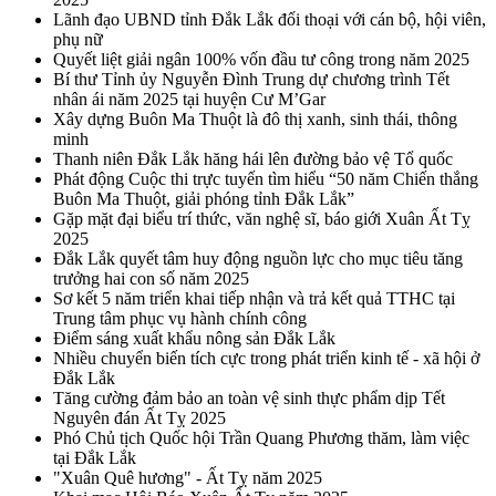
Lãnh đạo UBND tỉnh Đắk Lắk đối thoại với cán bộ, hội viên,
phụ nữ
Quyết liệt giải ngân 100% vốn đầu tư công trong năm 2025
Bí thư Tỉnh ủy Nguyễn Đình Trung dự chương trình Tết
nhân ái năm 2025 tại huyện Cư M’Gar
Xây dựng Buôn Ma Thuột là đô thị xanh, sinh thái, thông
minh
Thanh niên Đắk Lắk hăng hái lên đường bảo vệ Tổ quốc
Phát động Cuộc thi trực tuyến tìm hiểu “50 năm Chiến thắng
Buôn Ma Thuột, giải phóng tỉnh Đắk Lắk”
Gặp mặt đại biểu trí thức, văn nghệ sĩ, báo giới Xuân Ất Tỵ
2025
Đắk Lắk quyết tâm huy động nguồn lực cho mục tiêu tăng
trưởng hai con số năm 2025
Sơ kết 5 năm triển khai tiếp nhận và trả kết quả TTHC tại
Trung tâm phục vụ hành chính công
Điểm sáng xuất khẩu nông sản Đắk Lắk
Nhiều chuyển biến tích cực trong phát triển kinh tế - xã hội ở
Đắk Lắk
Tăng cường đảm bảo an toàn vệ sinh thực phẩm dịp Tết
Nguyên đán Ất Tỵ 2025
Phó Chủ tịch Quốc hội Trần Quang Phương thăm, làm việc
tại Đắk Lắk
"Xuân Quê hương" - Ất Tỵ năm 2025