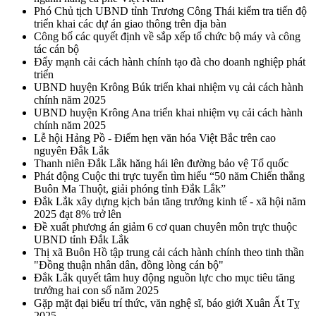
Phó Chủ tịch UBND tỉnh Trương Công Thái kiểm tra tiến độ
triển khai các dự án giao thông trên địa bàn
Công bố các quyết định về sắp xếp tổ chức bộ máy và công
tác cán bộ
Đẩy mạnh cải cách hành chính tạo đà cho doanh nghiệp phát
triển
UBND huyện Krông Búk triển khai nhiệm vụ cải cách hành
chính năm 2025
UBND huyện Krông Ana triển khai nhiệm vụ cải cách hành
chính năm 2025
Lễ hội Hảng Pồ - Điểm hẹn văn hóa Việt Bắc trên cao
nguyên Đắk Lắk
Thanh niên Đắk Lắk hăng hái lên đường bảo vệ Tổ quốc
Phát động Cuộc thi trực tuyến tìm hiểu “50 năm Chiến thắng
Buôn Ma Thuột, giải phóng tỉnh Đắk Lắk”
Đắk Lắk xây dựng kịch bản tăng trưởng kinh tế - xã hội năm
2025 đạt 8% trở lên
Đề xuất phương án giảm 6 cơ quan chuyên môn trực thuộc
UBND tỉnh Đắk Lắk
Thị xã Buôn Hồ tập trung cải cách hành chính theo tinh thần
"Đồng thuận nhân dân, đồng lòng cán bộ"
Đắk Lắk quyết tâm huy động nguồn lực cho mục tiêu tăng
trưởng hai con số năm 2025
Gặp mặt đại biểu trí thức, văn nghệ sĩ, báo giới Xuân Ất Tỵ
2025