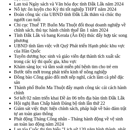
Lan toả Ngày sách và Văn hóa đọc tỉnh Đắk Lắk năm 2024
Nỗ lực ôn luyện cho Kỳ thi tốt nghiệp THPT năm 2024
Đoàn công tác của UBND tỉnh Đắk Lắk thăm và chúc thọ
người cao tuổi
Chi cục Thuế TP. Buôn Ma Thuột đối thoại doanh nghiệp về
chính sách, thủ tục hành chính thuế lần 1 năm 2024
Tỉnh Đắk Lắk và bang Kerala (Ấn Độ) thúc đẩy hợp tác song
phương
UBND tỉnh làm việc với Quỹ Phát triển Hạnh phúc khu vực
của Hàn Quốc
Tuyên dương học sinh và giáo viên đạt thành tích xuất sắc
trong các kỳ thi quốc gia, khu vực
Khám sàng lọc và tầm soát miễn phí bệnh tim cho trẻ em
Bước tiến mới trong phát triển kinh tế nông nghiệp
Đồng bào Công giáo đổi mới nếp nghĩ, cách làm cà phê đặc
sản
Thành phố Buôn Ma Thuột đẩy mạnh công tác cải cách hành
chính
Sơ kết 02 năm triển khai Đề án 06 trên địa bàn tỉnh Đắk Lắk
Hội nghị Ban Chấp hành Đảng bộ tỉnh lần thứ 22
Giám sát việc thực hiện chính sách, pháp luật về bảo đảm trật
tự an toàn giao thông
Phát động Tháng Công nhân - Tháng hành động về vệ sinh
an toàn lao động năm 2024
Lan tỏa Cuộc thi tìm hiểu "Lịch sử 120 năm hình thành, phát