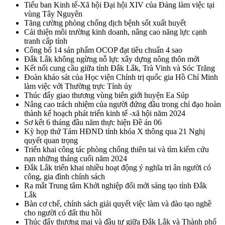
Tiểu ban Kinh tế-Xã hội Đại hội XIV của Đảng làm việc tại
vùng Tây Nguyên
Tăng cường phòng chống dịch bệnh sốt xuất huyết
Cải thiện môi trường kinh doanh, nâng cao năng lực cạnh
tranh cấp tỉnh
Công bố 14 sản phẩm OCOP đạt tiêu chuẩn 4 sao
Đắk Lắk không ngừng nỗ lực xây dựng nông thôn mới
Kết nối cung cầu giữa tỉnh Đắk Lắk, Trà Vinh và Sóc Trăng
Đoàn khảo sát của Học viện Chính trị quốc gia Hồ Chí Minh
làm việc với Thường trực Tỉnh ủy
Thúc đẩy giao thương vùng biên giới huyện Ea Súp
Nâng cao trách nhiệm của người đứng đầu trong chỉ đạo hoàn
thành kế hoạch phát triển kinh tế -xã hội năm 2024
Sơ kết 6 tháng đầu năm thực hiện Đề án 06
Kỳ họp thứ Tám HĐND tỉnh khóa X thông qua 21 Nghị
quyết quan trọng
Triển khai công tác phòng chống thiên tai và tìm kiếm cứu
nạn những tháng cuối năm 2024
Đắk Lắk triển khai nhiều hoạt động ý nghĩa tri ân người có
công, gia đình chính sách
Ra mắt Trung tâm Khởi nghiệp đổi mới sáng tạo tỉnh Đắk
Lắk
Bàn cơ chế, chính sách giải quyết việc làm và đào tạo nghề
cho người có đất thu hồi
Thúc đẩy thương mại và đầu tư giữa Đắk Lắk và Thành phố