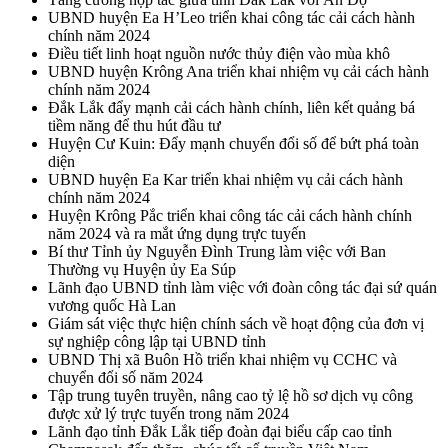
UBND huyện Ea H’Leo triển khai công tác cải cách hành
chính năm 2024
Điều tiết linh hoạt nguồn nước thủy điện vào mùa khô
UBND huyện Krông Ana triển khai nhiệm vụ cải cách hành
chính năm 2024
Đắk Lắk đẩy mạnh cải cách hành chính, liên kết quảng bá
tiềm năng để thu hút đầu tư
Huyện Cư Kuin: Đẩy mạnh chuyển đổi số để bứt phá toàn
diện
UBND huyện Ea Kar triển khai nhiệm vụ cải cách hành
chính năm 2024
Huyện Krông Pắc triển khai công tác cải cách hành chính
năm 2024 và ra mắt ứng dụng trực tuyến
Bí thư Tỉnh ủy Nguyễn Đình Trung làm việc với Ban
Thường vụ Huyện ủy Ea Súp
Lãnh đạo UBND tỉnh làm việc với đoàn công tác đại sứ quán
vương quốc Hà Lan
Giám sát việc thực hiện chính sách về hoạt động của đơn vị
sự nghiệp công lập tại UBND tỉnh
UBND Thị xã Buôn Hồ triển khai nhiệm vụ CCHC và
chuyển đổi số năm 2024
Tập trung tuyên truyền, nâng cao tỷ lệ hồ sơ dịch vụ công
được xử lý trực tuyến trong năm 2024
Lãnh đạo tỉnh Đắk Lắk tiếp đoàn đại biểu cấp cao tỉnh