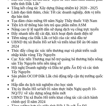
triển tỉnh Đắk Lắk"
Tổng kết công tác Xây dựng Đảng nhiệm kỳ 2020 - 2025
Lãnh đạo tỉnh thăm, chúc Tết các doanh nghiệp, đơn vị trên
địa bàn tỉnh
Tọa đàm chào mừng 69 năm Ngày Thầy thuốc Việt Nam
Tiện ích từ thông báo lưu trú qua phần mềm ASM
Nâng cao tỷ lệ người dân sử dụng dịch vụ công trực tuyến
Đẩy nhanh tiến độ cài đặt, kích hoạt định danh điện tử
Tiềm năng của Đắk Lắk cơ hội của các nhà đầu tư
UBND thị xã Buôn Hồ sơ kết và triển khai Đề án 06 năm
2024
Thúc đẩy công tác xúc tiến thương mại và phát triển xuất
nhập khẩu vùng Tây Nguyên
Cục Xúc tiến Thương mại hỗ trợ quảng bá thương hiệu nông
sản Tây Nguyên trên nền tảng số
Hội nghị Doanh nghiệp và Đầu tư giữa Ấn Độ và các tỉnh
Tây Nguyên
Sản phẩm OCOP Đắk Lắk chủ động tiếp cận thị trường quốc
tế
Hấp dẫn du lịch trải nghiệm cho học sinh
Thị ủy Buôn Hồ sơ kết 01 năm thực hiện Nghị quyết 10-
NQ/TU về xây dựng nông thôn mới
UBND Thị xã Buôn Hồ triển khai công tác cải cách hành
chính quý II năm 2024
Tăng cường hợp tác giữa tỉnh Đắk Lắk với Ấn Độ