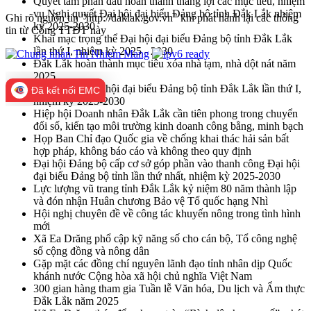
Quyết tâm phấn đấu hoàn thành thắng lợi các mục tiêu, nhiệm
vụ Nghị quyết Đại hội đại biểu Đảng bộ tỉnh Đắk Lắk nhiệm
Ghi rõ nguồn tin "http://daklak.gov.vn" khi phát hành lại các thông
kỳ 2025-2030
tin từ Cổng TTĐT này
Khai mạc trọng thể Đại hội đại biểu Đảng bộ tỉnh Đắk Lắk
lần thứ I, nhiệm kỳ 2025 - 2030
Đắk Lắk hoàn thành mục tiêu xóa nhà tạm, nhà dột nát năm
2025
Phiên trù bị Đại hội đại biểu Đảng bộ tỉnh Đắk Lắk lần thứ I,
Đã kết nối EMC
nhiệm kỳ 2025-2030
Hiệp hội Doanh nhân Đắk Lắk cần tiên phong trong chuyển
đổi số, kiến tạo môi trường kinh doanh công bằng, minh bạch
Họp Ban Chỉ đạo Quốc gia về chống khai thác hải sản bất
hợp pháp, không báo cáo và không theo quy định
Đại hội Đảng bộ cấp cơ sở góp phần vào thanh công Đại hội
đại biểu Đảng bộ tỉnh lần thứ nhất, nhiệm kỳ 2025-2030
Lực lượng vũ trang tỉnh Đắk Lắk kỷ niệm 80 năm thành lập
và đón nhận Huân chương Bảo vệ Tổ quốc hạng Nhì
Hội nghị chuyên đề về công tác khuyến nông trong tình hình
mới
Xã Ea Drăng phổ cập kỹ năng số cho cán bộ, Tổ công nghệ
số cộng đồng và nông dân
Gặp mặt các đồng chí nguyên lãnh đạo tỉnh nhân dịp Quốc
khánh nước Cộng hòa xã hội chủ nghĩa Việt Nam
300 gian hàng tham gia Tuần lễ Văn hóa, Du lịch và Ẩm thực
Đắk Lắk năm 2025