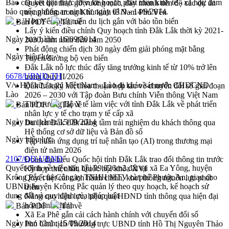
Báo cáo kết quả thực hiện kế hoạch phát triển kinh tế - xã hội, đảm
Quyết liệt tháo gỡ vướng mắc, đẩy nhanh tiến độ các dự án
bảo quốc phòng an ninh từ ngày 01/9 - 14/9/2014.
trọng điểm trong Khu kinh tế Nam Phú Yên
Hòn Yến phát triển du lịch gắn với bảo tồn biển
Bản PDF
Tải về
Lấy ý kiến điều chỉnh Quy hoạch tỉnh Đắk Lắk thời kỳ 2021-
Ngày ban hành:
16/09/2014
2030, tầm nhìn đến năm 2050
Phát động chiến dịch 30 ngày đêm giải phóng mặt bằng
Ngày hiệu lực:
Tuyến đường bộ ven biển
Đắk Lắk nỗ lực thúc đẩy tăng trưởng kinh tế từ 10% trở lên
6678/UBND-TH
trong Quý II/2026
V/v Hội hữu nghị Việt Nam - Lào đi khảo sát nước CHDCND
Đắk Lắk ký kết thỏa thuận hợp tác về chuyển đổi số giai đoạn
Lào
2026 – 2030 với Tập đoàn Bưu chính Viễn thông Việt Nam
Thứ trưởng Bộ Y tế làm việc với tỉnh Đắk Lắk về phát triển
Bản PDF
Tải về
nhân lực y tế cho trạm y tế cấp xã
Ngày ban hành:
15/09/2014
Du lịch Đắk Lắk nâng tầm trải nghiệm du khách thông qua
Hệ thống cơ sở dữ liệu và Bản đồ số
Ngày hiệu lực:
Tập huấn ứng dụng trí tuệ nhân tạo (AI) trong thương mại
điện tử năm 2026
2107/QĐ-UBND
Đoàn đại biểu Quốc hội tỉnh Đắk Lắk trao đổi thông tin trước
Quyết định về việc thu hồi 89.826m2 đất tại xã Ea Yông, huyện
Kỳ họp thứ nhất, Quốc hội khóa XVI
Krông Pắc của Công ty TNHH MTV cà phê Phước An, giao cho
Quyết liệt cải cách hành chính, khơi thông nguồn lực phát
UBND huyện Krông Pắc quản lý theo quy hoạch, kế hoạch sử
triển
dung đất và quy định của pháp luật
Nâng cao hiệu lực, hiệu quả HĐND tỉnh thông qua hiện đại
hóa hành chính
Bản PDF
Tải về
Xã Ea Phê gắn cải cách hành chính với chuyển đổi số
Ngày ban hành:
15/09/2014
Phó Chủ tịch Thường trực UBND tỉnh Hồ Thị Nguyên Thảo