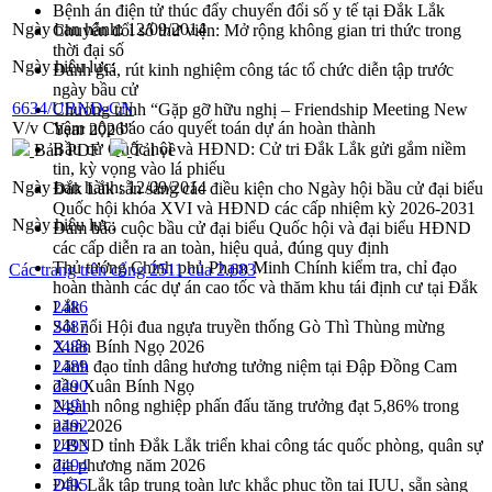
Bệnh án điện tử thúc đẩy chuyển đổi số y tế tại Đắk Lắk
Ngày ban hành:
12/09/2014
Chuyển đổi số thư viện: Mở rộng không gian tri thức trong
thời đại số
Ngày hiệu lực:
Đánh giá, rút kinh nghiệm công tác tổ chức diễn tập trước
ngày bầu cử
6634/UBND-CN
Chương trình “Gặp gỡ hữu nghị – Friendship Meeting New
V/v Chậm nộp báo cáo quyết toán dự án hoàn thành
Year 2026”
Bầu cử Quốc hội và HĐND: Cử tri Đắk Lắk gửi gắm niềm
Bản PDF
Tải về
tin, kỳ vọng vào lá phiếu
Ngày ban hành:
12/09/2014
Đắk Lắk sẵn sàng các điều kiện cho Ngày hội bầu cử đại biểu
Quốc hội khóa XVI và HĐND các cấp nhiệm kỳ 2026-2031
Ngày hiệu lực:
Đảm bảo cuộc bầu cử đại biểu Quốc hội và đại biểu HĐND
các cấp diễn ra an toàn, hiệu quả, đúng quy định
Thủ tướng Chính phủ Phạm Minh Chính kiểm tra, chỉ đạo
Các trang trên cổng 2511 của 2.683
hoàn thành các dự án cao tốc và thăm khu tái định cư tại Đắk
Lắk
2486
Sôi nổi Hội đua ngựa truyền thống Gò Thì Thùng mừng
2487
Xuân Bính Ngọ 2026
2488
Lãnh đạo tỉnh dâng hương tưởng niệm tại Đập Đồng Cam
2489
đầu Xuân Bính Ngọ
2490
Ngành nông nghiệp phấn đấu tăng trưởng đạt 5,86% trong
2491
năm 2026
2492
UBND tỉnh Đắk Lắk triển khai công tác quốc phòng, quân sự
2493
địa phương năm 2026
2494
Đắk Lắk tập trung toàn lực khắc phục tồn tại IUU, sẵn sàng
2495