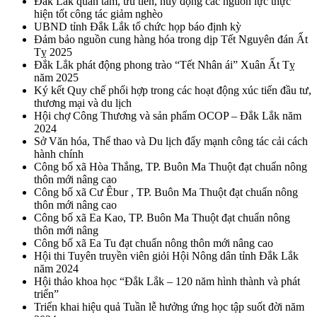
Đắk Lắk quan tâm, ưu tiên, huy động các nguồn lực thực
hiện tốt công tác giảm nghèo
UBND tỉnh Đắk Lắk tổ chức họp báo định kỳ
Đảm bảo nguồn cung hàng hóa trong dịp Tết Nguyên đán Ất
Tỵ 2025
Đắk Lắk phát động phong trào “Tết Nhân ái” Xuân Ất Tỵ
năm 2025
Ký kết Quy chế phối hợp trong các hoạt động xúc tiến đầu tư,
thương mại và du lịch
Hội chợ Công Thương và sản phẩm OCOP – Đắk Lắk năm
2024
Sở Văn hóa, Thể thao và Du lịch đẩy mạnh công tác cải cách
hành chính
Công bố xã Hòa Thắng, TP. Buôn Ma Thuột đạt chuẩn nông
thôn mới nâng cao
Công bố xã Cư Êbur , TP. Buôn Ma Thuột đạt chuẩn nông
thôn mới nâng cao
Công bố xã Ea Kao, TP. Buôn Ma Thuột đạt chuẩn nông
thôn mới nâng
Công bố xã Ea Tu đạt chuẩn nông thôn mới nâng cao
Hội thi Tuyên truyền viên giỏi Hội Nông dân tỉnh Đắk Lắk
năm 2024
Hội thảo khoa học “Đắk Lắk – 120 năm hình thành và phát
triển”
Triển khai hiệu quả Tuần lễ hưởng ứng học tập suốt đời năm