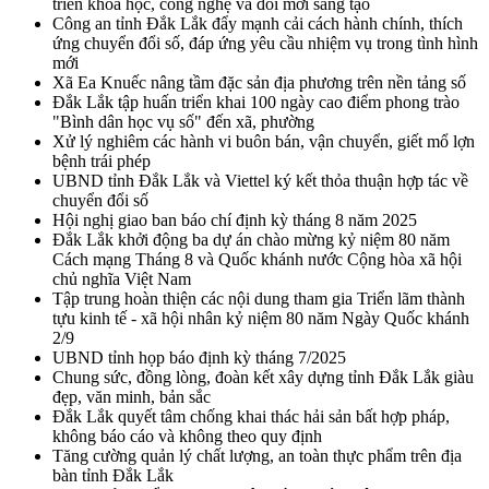
triển khoa học, công nghệ và đổi mới sáng tạo
Công an tỉnh Đắk Lắk đẩy mạnh cải cách hành chính, thích
ứng chuyển đổi số, đáp ứng yêu cầu nhiệm vụ trong tình hình
mới
Xã Ea Knuếc nâng tầm đặc sản địa phương trên nền tảng số
Đắk Lắk tập huấn triển khai 100 ngày cao điểm phong trào
"Bình dân học vụ số" đến xã, phường
Xử lý nghiêm các hành vi buôn bán, vận chuyển, giết mổ lợn
bệnh trái phép
UBND tỉnh Đắk Lắk và Viettel ký kết thỏa thuận hợp tác về
chuyển đổi số
Hội nghị giao ban báo chí định kỳ tháng 8 năm 2025
Đắk Lắk khởi động ba dự án chào mừng kỷ niệm 80 năm
Cách mạng Tháng 8 và Quốc khánh nước Cộng hòa xã hội
chủ nghĩa Việt Nam
Tập trung hoàn thiện các nội dung tham gia Triển lãm thành
tựu kinh tế - xã hội nhân kỷ niệm 80 năm Ngày Quốc khánh
2/9
UBND tỉnh họp báo định kỳ tháng 7/2025
Chung sức, đồng lòng, đoàn kết xây dựng tỉnh Đắk Lắk giàu
đẹp, văn minh, bản sắc
Đắk Lắk quyết tâm chống khai thác hải sản bất hợp pháp,
không báo cáo và không theo quy định
Tăng cường quản lý chất lượng, an toàn thực phẩm trên địa
bàn tỉnh Đắk Lắk