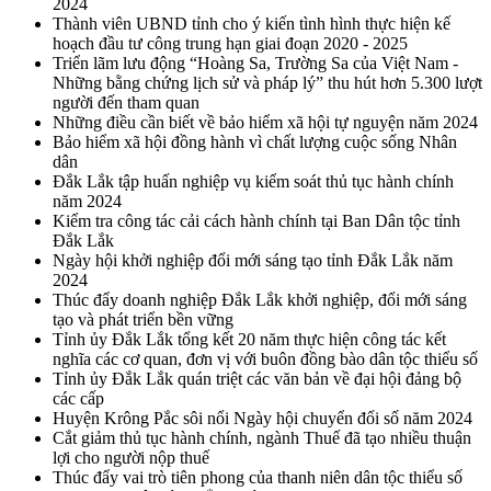
2024
Thành viên UBND tỉnh cho ý kiến tình hình thực hiện kế
hoạch đầu tư công trung hạn giai đoạn 2020 - 2025
Triển lãm lưu động “Hoàng Sa, Trường Sa của Việt Nam -
Những bằng chứng lịch sử và pháp lý” thu hút hơn 5.300 lượt
người đến tham quan
Những điều cần biết về bảo hiểm xã hội tự nguyện năm 2024
Bảo hiểm xã hội đồng hành vì chất lượng cuộc sống Nhân
dân
Đắk Lắk tập huấn nghiệp vụ kiểm soát thủ tục hành chính
năm 2024
Kiểm tra công tác cải cách hành chính tại Ban Dân tộc tỉnh
Đắk Lắk
Ngày hội khởi nghiệp đổi mới sáng tạo tỉnh Đắk Lắk năm
2024
Thúc đẩy doanh nghiệp Đắk Lắk khởi nghiệp, đổi mới sáng
tạo và phát triển bền vững
Tỉnh ủy Đắk Lắk tổng kết 20 năm thực hiện công tác kết
nghĩa các cơ quan, đơn vị với buôn đồng bào dân tộc thiểu số
Tỉnh ủy Đắk Lắk quán triệt các văn bản về đại hội đảng bộ
các cấp
Huyện Krông Pắc sôi nổi Ngày hội chuyển đổi số năm 2024
Cắt giảm thủ tục hành chính, ngành Thuế đã tạo nhiều thuận
lợi cho người nộp thuế
Thúc đẩy vai trò tiên phong của thanh niên dân tộc thiểu số