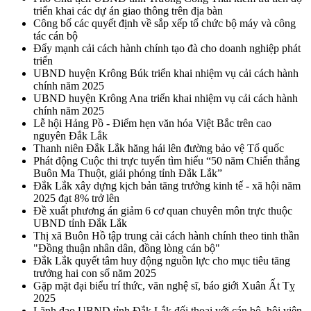
triển khai các dự án giao thông trên địa bàn
Công bố các quyết định về sắp xếp tổ chức bộ máy và công
tác cán bộ
Đẩy mạnh cải cách hành chính tạo đà cho doanh nghiệp phát
triển
UBND huyện Krông Búk triển khai nhiệm vụ cải cách hành
chính năm 2025
UBND huyện Krông Ana triển khai nhiệm vụ cải cách hành
chính năm 2025
Lễ hội Hảng Pồ - Điểm hẹn văn hóa Việt Bắc trên cao
nguyên Đắk Lắk
Thanh niên Đắk Lắk hăng hái lên đường bảo vệ Tổ quốc
Phát động Cuộc thi trực tuyến tìm hiểu “50 năm Chiến thắng
Buôn Ma Thuột, giải phóng tỉnh Đắk Lắk”
Đắk Lắk xây dựng kịch bản tăng trưởng kinh tế - xã hội năm
2025 đạt 8% trở lên
Đề xuất phương án giảm 6 cơ quan chuyên môn trực thuộc
UBND tỉnh Đắk Lắk
Thị xã Buôn Hồ tập trung cải cách hành chính theo tinh thần
"Đồng thuận nhân dân, đồng lòng cán bộ"
Đắk Lắk quyết tâm huy động nguồn lực cho mục tiêu tăng
trưởng hai con số năm 2025
Gặp mặt đại biểu trí thức, văn nghệ sĩ, báo giới Xuân Ất Tỵ
2025
Lãnh đạo UBND tỉnh Đắk Lắk đối thoại với cán bộ, hội viên,