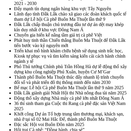
2021 - 2030
Đẩy mạnh tín dụng ngân hàng khu vực Tây Nguyên
Lãnh đạo tỉnh Đắk Lắk chào xã giao các đoàn khách quốc tế
tham dự Lễ hội Cà phê Buôn Ma Thuột lần thứ 9
Đắk Lắk chấp thuận chủ trương đầu tư dự án dệt may khép
kín duy nhất ở khu vực Đông Nam Á
Chuyên gia hiến kế nâng tầm giá trị cà phê Việt
Phát huy tinh thần Chiến thắng Buôn Ma Thuột để Đắk Lắk
tiến bước vào kỷ nguyên mới
Triển khai mô hình khám chữa bệnh sử dụng sinh trắc học,
Kiosk tự phục vụ và tìm kiếm sáng kiến cải cách hành chính
ngành y tế
Phó Thủ tướng Chính phủ Trần Hồng Hà dự lễ động thổ xây
dựng khu công nghiệp Phú Xuân, huyện Cư M’Gar
Thành phố Buôn Ma Thuột thúc đẩy nhanh lộ trình chuyển
đổi số và phát triển đô thị thông minh đến năm 2030
Bế mạc Lễ hội Cà phê Buôn Ma Thuột lần thứ 9 năm 2025
Đắk Lắk giành giải Nhất Hội thi Nhà nông đua tài năm 2025
Động thổ xây dựng Nhà máy cà phê lớn nhất Đông Nam Á
36 thí sinh tham gia Cuộc thi Rang cà phê đặc sản Việt Nam
2025
Khởi công Dự án Tổ hợp trung tâm thương mại, khách sạn,
nhà ở tại số 02 Mai Hắc Đế, thành phố Buôn Ma Thuột
Đặc sắc Hội voi Buôn Đôn năm 2025
Hội trại Cà phê: “Đồng hành, chia sẻ”