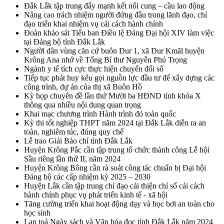
Đắk Lắk tập trung đẩy mạnh kết nối cung – cầu lao động
Nâng cao trách nhiệm người đứng đầu trong lãnh đạo, chỉ
đạo triển khai nhiệm vụ cải cách hành chính
Đoàn khảo sát Tiểu ban Điều lệ Đảng Đại hội XIV làm việc
tại Đảng bộ tỉnh Đắk Lắk
Người dân vùng căn cứ buôn Dur 1, xã Dur Kmăl huyện
Krông Ana nhớ về Tổng Bí thư Nguyễn Phú Trọng
Ngành y tế tích cực thực hiện chuyển đổi số
Tiếp tục phát huy kêu gọi nguồn lực đầu tư để xây dựng các
công trình, dự án của thị xã Buôn Hồ
Kỳ họp chuyên đề lần thứ Mười ba HĐND tỉnh khóa X
thông qua nhiều nội dung quan trọng
Khai mạc chương trình Hành trình đỏ toàn quốc
Kỳ thi tốt nghiệp THPT năm 2024 tại Đắk Lắk diễn ra an
toàn, nghiêm túc, đúng quy chế
Lễ trao Giải Báo chí tỉnh Đắk Lắk
Huyện Krông Pắc cần tập trung tổ chức thành công Lễ hội
Sầu riêng lần thứ II, năm 2024
Huyện Krông Bông cần rà soát công tác chuẩn bị Đại hội
Đảng bộ các cấp nhiệm kỳ 2025 – 2030
Huyện Lắk cần tập trung chỉ đạo cải thiện chỉ số cải cách
hành chính phục vụ phát triển kinh tế - xã hội
Tăng cường triển khai hoạt động dạy và học bơi an toàn cho
học sinh
Lan toả Ngày sách và Văn hóa đọc tỉnh Đắk Lắk năm 2024