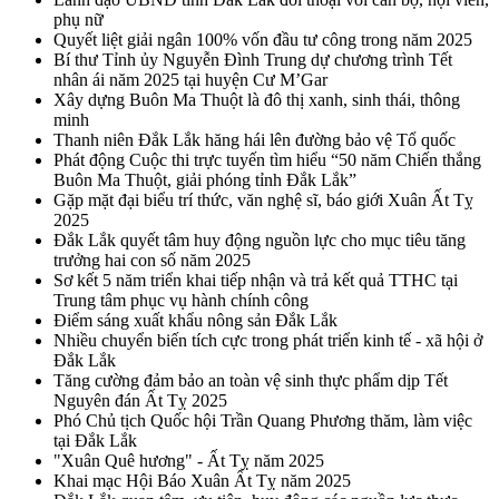
phụ nữ
Quyết liệt giải ngân 100% vốn đầu tư công trong năm 2025
Bí thư Tỉnh ủy Nguyễn Đình Trung dự chương trình Tết
nhân ái năm 2025 tại huyện Cư M’Gar
Xây dựng Buôn Ma Thuột là đô thị xanh, sinh thái, thông
minh
Thanh niên Đắk Lắk hăng hái lên đường bảo vệ Tổ quốc
Phát động Cuộc thi trực tuyến tìm hiểu “50 năm Chiến thắng
Buôn Ma Thuột, giải phóng tỉnh Đắk Lắk”
Gặp mặt đại biểu trí thức, văn nghệ sĩ, báo giới Xuân Ất Tỵ
2025
Đắk Lắk quyết tâm huy động nguồn lực cho mục tiêu tăng
trưởng hai con số năm 2025
Sơ kết 5 năm triển khai tiếp nhận và trả kết quả TTHC tại
Trung tâm phục vụ hành chính công
Điểm sáng xuất khẩu nông sản Đắk Lắk
Nhiều chuyển biến tích cực trong phát triển kinh tế - xã hội ở
Đắk Lắk
Tăng cường đảm bảo an toàn vệ sinh thực phẩm dịp Tết
Nguyên đán Ất Tỵ 2025
Phó Chủ tịch Quốc hội Trần Quang Phương thăm, làm việc
tại Đắk Lắk
"Xuân Quê hương" - Ất Tỵ năm 2025
Khai mạc Hội Báo Xuân Ất Tỵ năm 2025