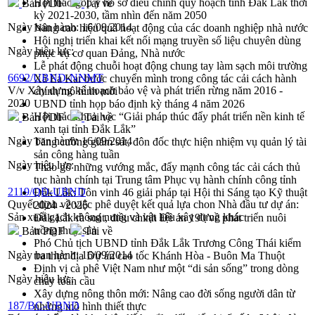
Hội thảo góp ý hồ sơ điều chỉnh quy hoạch tỉnh Đắk Lắk thời
Bản PDF
Tải về
kỳ 2021-2030, tầm nhìn đến năm 2050
Ngày ban hành:
16/09/2014
Nâng cao hiệu quả hoạt động của các doanh nghiệp nhà nước
Hội nghị triển khai kết nối mạng truyền số liệu chuyên dùng
Ngày hiệu lực:
phục vụ cơ quan Đảng, Nhà nước
Lễ phát động chuỗi hoạt động chung tay làm sạch môi trường
6692/UBND-NNMT
Xã Ea Kar bước chuyển mình trong công tác cải cách hành
V/v Xây dựng kế hoạch bảo vệ và phát triển rừng năm 2016 -
chính mô hình mới
2020
UBND tỉnh họp báo định kỳ tháng 4 năm 2026
Hội thảo khoa học “Giải pháp thúc đẩy phát triển nền kinh tế
Bản PDF
Tải về
xanh tại tỉnh Đắk Lắk”
Ngày ban hành:
16/09/2014
Tăng cường giám sát, đôn đốc thực hiện nhiệm vụ quản lý tài
sản công hàng tuần
Ngày hiệu lực:
Tháo gỡ những vướng mắc, đẩy mạnh công tác cải cách thủ
tục hành chính tại Trung tâm Phục vụ hành chính công tỉnh
2119/QĐ-UBND
Đắk Lắk: Tôn vinh 46 giải pháp tại Hội thi Sáng tạo Kỹ thuật
Quyết định về việc phê duyệt kết quả lựa chon Nhà đầu tư dự án:
2024 - 2025
Sản xuất gạch không nung và vật liệu xây dựng khác
Đắk Lắk rà soát, điều chỉnh Đề án 190 về phát triển nuôi
trồng thủy sản
Bản PDF
Tải về
Phó Chủ tịch UBND tỉnh Đắk Lắk Trương Công Thái kiểm
Ngày ban hành:
16/09/2014
tra thực địa Dự án cao tốc Khánh Hòa - Buôn Ma Thuột
Định vị cà phê Việt Nam như một “di sản sống” trong dòng
Ngày hiệu lực:
chảy toàn cầu
Xây dựng nông thôn mới: Nâng cao đời sống người dân từ
187/BC-UBND
những mô hình thiết thực