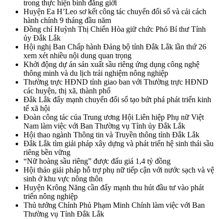
trong thực hiện bình đẳng giới
Huyện Ea H’Leo sơ kết công tác chuyển đổi số và cải cách
hành chính 9 tháng đầu năm
Đồng chí Huỳnh Thị Chiến Hòa giữ chức Phó Bí thư Tỉnh
ủy Đắk Lắk
Hội nghị Ban Chấp hành Đảng bộ tỉnh Đắk Lắk lần thứ 26
xem xét nhiều nội dung quan trọng
Khởi động dự án sản xuất sầu riêng ứng dụng công nghệ
thông minh và du lịch trải nghiệm nông nghiệp
Thường trực HĐND tỉnh giao ban với Thường trực HĐND
các huyện, thị xã, thành phố
Đắk Lắk đẩy mạnh chuyển đổi số tạo bứt phá phát triển kinh
tế xã hội
Đoàn công tác của Trung ương Hội Liên hiệp Phụ nữ Việt
Nam làm việc với Ban Thường vụ Tỉnh ủy Đắk Lắk
Hội thao ngành Thông tin và Truyền thông tỉnh Đắk Lắk
Đắk Lắk tìm giải pháp xây dựng và phát triển hệ sinh thái sầu
riêng bền vững
“Nữ hoàng sầu riêng” được đấu giá 1,4 tỷ đồng
Hội thảo giải pháp hỗ trợ phụ nữ tiếp cận với nước sạch và vệ
sinh ở khu vực nông thôn
Huyện Krông Năng cần đẩy mạnh thu hút đầu tư vào phát
triển nông nghiệp
Thủ tướng Chính Phủ Phạm Minh Chính làm việc với Ban
Thường vụ Tỉnh Đắk Lắk