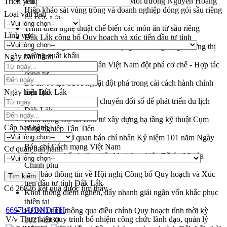
Thứ trưởng Bộ Nông nghiệp và Môi trường Nguyễn Hoàng
Trích yếu
Hiệp khảo sát vùng trồng và doanh nghiệp đóng gói sầu riêng
Loại văn bản
tại Đắk Lắk
Trình diễn nghệ thuật chế biến các món ăn từ sầu riêng
Lĩnh vực
Đắk Lắk công bố Quy hoạch và xúc tiến đầu tư tỉnh
Ngành cá ngừ Đắk Lắk chủ động thích ứng để giữ vững thị
trường xuất khẩu
Ngày ban hành
Diễn đàn Kinh tế tư nhân Việt Nam đột phá cơ chế - Hợp tác
công tư
Đề án 06 tạo bước ngoặt đột phá trong cải cách hành chính
Ngày hiệu lực
tỉnh Đắk Lắk
Kết nối tour, đẩy mạnh chuyển đổi số để phát triển du lịch
Đắk Lắk
Khởi động Dự án Đầu tư xây dựng hạ tầng kỹ thuật Cụm
Cấp ban hành
công nghiệp Tân Tiến
Gặp mặt các cơ quan báo chí nhân Kỷ niệm 101 năm Ngày
Báo chí Cách mạng Việt Nam
Cơ quan ban hành
Đắk Lắk sơ kết 4 năm triển khai thực hiện Đề án 06 của
Chính phủ
Họp báo thông tin về Hội nghị Công bố Quy hoạch và Xúc
tiến đầu tư tỉnh Đắk Lắk
Có
26826
kết quả được tìm thấy
Khơi thông điểm nghẽn, đẩy nhanh giải ngân vốn khắc phục
thiên tai
6697b/UBND-TH
HĐND tỉnh thông qua điều chỉnh Quy hoạch tỉnh thời kỳ
V/v Thực hiện quy trình bổ nhiệm công chức lãnh đạo, quản lý
2021-2030