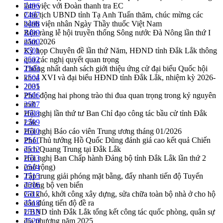
làm việc với Đoàn thanh tra EC
2496
Chủ tịch UBND tỉnh Tạ Anh Tuấn thăm, chúc mừng các
2497
bệnh viện nhân Ngày Thầy thuốc Việt Nam
2498
Rộn ràng lễ hội truyền thống Sông nước Đà Nông lần thứ I
2499
năm 2026
2500
Kỳ họp Chuyên đề lần thứ Năm, HĐND tỉnh Đắk Lắk thông
2501
qua các nghị quyết quan trọng
2502
Thống nhất danh sách giới thiệu ứng cử đại biểu Quốc hội
2503
khoá XVI và đại biểu HĐND tỉnh Đắk Lắk, nhiệm kỳ 2026-
2504
2031
2505
Phát động hai phong trào thi đua quan trọng trong kỷ nguyên
2506
mới
2507
Hội nghị lần thứ tư Ban Chỉ đạo công tác bầu cử tỉnh Đắk
2508
Lắk
2509
Hội nghị Báo cáo viên Trung ương tháng 01/2026
2510
Phó Thủ tướng Hồ Quốc Dũng đánh giá cao kết quả Chiến
2511
dịch Quang Trung tại Đắk Lắk
2512
Hội nghị Ban Chấp hành Đảng bộ tỉnh Đắk Lắk lần thứ 2
2513
(mở rộng)
2514
Tập trung giải phóng mặt bằng, đẩy nhanh tiến độ Tuyến
2515
đường bộ ven biển
2516
Gỡ khó, khởi công xây dựng, sửa chữa toàn bộ nhà ở cho hộ
2517
dân đúng tiến độ đề ra
2518
UBND tỉnh Đắk Lắk tổng kết công tác quốc phòng, quân sự
2519
địa phương năm 2025
2520