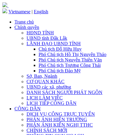
Vietnamese
|
English
Trang chủ
Chính quyền
HĐND TỈNH
UBND tỉnh Đắk Lắk
LÃNH ĐẠO UBND TỈNH
Chủ tịch Đỗ Hữu Huy
Phó Chủ tịch Hồ Thị Nguyên Thảo
Phó Chủ tịch Nguyễn Thiên Văn
Phó Chủ tịch Trương Công Thái
Phó Chủ tịch Đào Mỹ
Sở, Ban, Ngành
CƠ QUAN KHÁC
UBND các xã, phường
DANH SÁCH NGƯỜI PHÁT NGÔN
LỊCH LÀM VIỆC
LỊCH TIẾP CÔNG DÂN
CÔNG DÂN
DỊCH VỤ CÔNG TRỰC TUYẾN
PHẢN ÁNH HIỆN TRƯỜNG
PHẢN ÁNH KIẾN NGHỊ TTHC
CHÍNH SÁCH MỚI