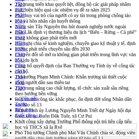
Tập trung triển khai quyết liệt, đồng bộ các giải pháp nhằm
2521
thực hiện hiệu quả các nhiệm vụ đề ra năm 2025
2522
Phát huy vai trò của người có uy tín trong phòng chống tảo
2523
hôn và hôn nhân cận huyết thống
2524
Nông sản Tây Nguyên thu hút doanh nghiệp nước ngoài
2525
Đắk Lắk định vị thương hiệu du lịch “Biển – Rừng – Cà phê”
2526
trong không gian phát triển mới
2527
Hội nghị chia sẻ kinh nghiệm, chuyển giao kỹ thuật y tế, định
2528
hướng phát triển chuyên sâu đến 2030
2529
Chuyển đổi số mở ra không gian phát triển trong lĩnh vực văn
2530
hóa, du lịch
2531
Công bố quyết định của Ban Thường vụ Tỉnh ủy về công tác
2532
cán bộ.
2533
Thủ tướng Phạm Minh Chính: Khẩn trương tái thiết cuộc
2534
sống người dân sau thiên tai
2535
Tập trung nâng cao chất lượng, tổ chức sản xuất sầu riêng
2536
theo hướng bền vững
← Đầu tiên
Đẩy nhanh công tác khắc phục, ổn định đời sống Nhân dân
Trước
sau bão số 13
Tiếp theo
Bí thư Tỉnh ủy Lương Nguyễn Minh Triết dự Ngày hội đại
Cuối cùng →
đoàn kết tại Buôn Đăk Tuôr, xã Cư Pui
Khởi công xây dựng Trường Phổ thông nội trú liên cấp tiểu
học và THCS xã Ia Rvê
Phó Thủ tướng Chính phủ Mai Văn Chính chia sẻ, động viên
người dân chịu ảnh hưởng nặng từ bão số 13