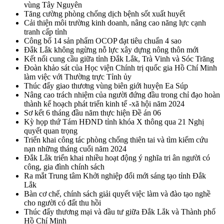
vùng Tây Nguyên
Tăng cường phòng chống dịch bệnh sốt xuất huyết
Cải thiện môi trường kinh doanh, nâng cao năng lực cạnh
tranh cấp tỉnh
Công bố 14 sản phẩm OCOP đạt tiêu chuẩn 4 sao
Đắk Lắk không ngừng nỗ lực xây dựng nông thôn mới
Kết nối cung cầu giữa tỉnh Đắk Lắk, Trà Vinh và Sóc Trăng
Đoàn khảo sát của Học viện Chính trị quốc gia Hồ Chí Minh
làm việc với Thường trực Tỉnh ủy
Thúc đẩy giao thương vùng biên giới huyện Ea Súp
Nâng cao trách nhiệm của người đứng đầu trong chỉ đạo hoàn
thành kế hoạch phát triển kinh tế -xã hội năm 2024
Sơ kết 6 tháng đầu năm thực hiện Đề án 06
Kỳ họp thứ Tám HĐND tỉnh khóa X thông qua 21 Nghị
quyết quan trọng
Triển khai công tác phòng chống thiên tai và tìm kiếm cứu
nạn những tháng cuối năm 2024
Đắk Lắk triển khai nhiều hoạt động ý nghĩa tri ân người có
công, gia đình chính sách
Ra mắt Trung tâm Khởi nghiệp đổi mới sáng tạo tỉnh Đắk
Lắk
Bàn cơ chế, chính sách giải quyết việc làm và đào tạo nghề
cho người có đất thu hồi
Thúc đẩy thương mại và đầu tư giữa Đắk Lắk và Thành phố
Hồ Chí Minh