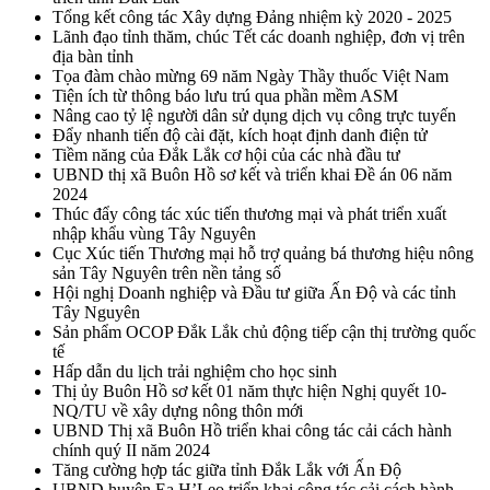
Tổng kết công tác Xây dựng Đảng nhiệm kỳ 2020 - 2025
Lãnh đạo tỉnh thăm, chúc Tết các doanh nghiệp, đơn vị trên
địa bàn tỉnh
Tọa đàm chào mừng 69 năm Ngày Thầy thuốc Việt Nam
Tiện ích từ thông báo lưu trú qua phần mềm ASM
Nâng cao tỷ lệ người dân sử dụng dịch vụ công trực tuyến
Đẩy nhanh tiến độ cài đặt, kích hoạt định danh điện tử
Tiềm năng của Đắk Lắk cơ hội của các nhà đầu tư
UBND thị xã Buôn Hồ sơ kết và triển khai Đề án 06 năm
2024
Thúc đẩy công tác xúc tiến thương mại và phát triển xuất
nhập khẩu vùng Tây Nguyên
Cục Xúc tiến Thương mại hỗ trợ quảng bá thương hiệu nông
sản Tây Nguyên trên nền tảng số
Hội nghị Doanh nghiệp và Đầu tư giữa Ấn Độ và các tỉnh
Tây Nguyên
Sản phẩm OCOP Đắk Lắk chủ động tiếp cận thị trường quốc
tế
Hấp dẫn du lịch trải nghiệm cho học sinh
Thị ủy Buôn Hồ sơ kết 01 năm thực hiện Nghị quyết 10-
NQ/TU về xây dựng nông thôn mới
UBND Thị xã Buôn Hồ triển khai công tác cải cách hành
chính quý II năm 2024
Tăng cường hợp tác giữa tỉnh Đắk Lắk với Ấn Độ
UBND huyện Ea H’Leo triển khai công tác cải cách hành