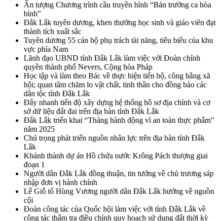
Ấn tượng Chương trình cầu truyền hình “Bản trường ca hòa
bình”
Đắk Lắk tuyên dương, khen thưởng học sinh và giáo viên đạt
thành tích xuất sắc
Tuyên dương 55 cán bộ phụ trách tài năng, tiêu biểu của khu
vực phía Nam
Lãnh đạo UBND tỉnh Đắk Lắk làm việc với Đoàn chính
quyền thành phố Nevers, Cộng hòa Pháp
Học tập và làm theo Bác về thực hiện tiến bộ, công bằng xã
hội; quan tâm chăm lo vật chất, tinh thần cho đồng bào các
dân tộc tỉnh Đắk Lắk
Đẩy nhanh tiến độ xây dựng hệ thống hồ sơ địa chính và cơ
sở dữ liệu đất đai trên địa bàn tỉnh Đắk Lắk
Đắk Lắk triển khai “Tháng hành động vì an toàn thực phẩm”
năm 2025
Chú trọng phát triển nguồn nhân lực trên địa bàn tỉnh Đắk
Lắk
Khánh thành dự án Hồ chứa nước Krông Pách thượng giai
đoạn 1
Người dân Đắk Lắk đồng thuận, tin tưởng về chủ trương sáp
nhập đơn vị hành chính
Lễ Giỗ tổ Hùng Vương người dân Đắk Lắk hướng về nguồn
cội
Đoàn công tác của Quốc hội làm việc với tỉnh Đắk Lắk về
công tác thẩm tra điều chỉnh quy hoạch sử dụng đất thời kỳ