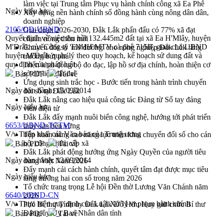
làm việc tại Trung tâm Phục vụ hành chính công xã Ea Phê
Ngày hiệu lực:
Xây dựng nền hành chính số đồng hành cùng nông dân dân,
doanh nghiệp
2105/QĐ-UBND
Giai đoạn 2026-2030, Đắk Lắk phấn đấu có 77% xã đạt
Quyết định về việc thu hồi 132.445m2 đất tại xã Ea H'Mlây, huyện
chuẩn nông thôn mới
M'Drắk của Công ty TNHH MTV cà phê 715B, giao cho UBND
Chuyển đổi số 'mở đường' cho nông nghiệp Đắk Lắk tăng
huyện M'Drắk quản lý theo quy hoạch, kế hoạch sử dung đất và
trưởng bứt phá
quy định của pháp luật
Triển khai đồng bộ đo đạc, lập hồ sơ địa chính, hoàn thiện cơ
sở dữ liệu đất đai
Bản PDF
Tải về
Ứng dụng sinh trắc học - Bước tiến trong hành trình chuyển
Ngày ban hành:
15/09/2014
đổi số tại Đắk Lắk
Đắk Lắk nâng cao hiệu quả công tác Đảng từ Sổ tay đảng
Ngày hiệu lực:
viên điện tử
Đắk Lắk đẩy mạnh nuôi biển công nghệ, hướng tới phát triển
6653/UBND-TCTM
thủy sản bền vững
V/v Triển khai các Văn bản của Trung ương
Tập huấn nâng cao năng lực triển khai chuyển đổi số cho cán
bộ, công chức cấp xã
Bản PDF
Tải về
Đắk Lắk phát động hưởng ứng Ngày Quyền của người tiêu
Ngày ban hành:
12/09/2014
dùng Việt Nam 2026
Đẩy mạnh cải cách hành chính, quyết tâm đạt được mục tiêu
Ngày hiệu lực:
tăng trưởng hai con số trong năm 2026
Tổ chức trang trọng Lễ hội Đền thờ Lương Văn Chánh năm
6640/UBND-CN
2026
V/v Thực hiện quy định của Luật Xử lý vi phạm hành chính
Phó Bí thư Tỉnh ủy Đắk Lắk Đỗ Hữu Huy giữ chức Bí thư
Đảng ủy Ủy Ban Nhân dân tỉnh
Bản PDF
Tải về