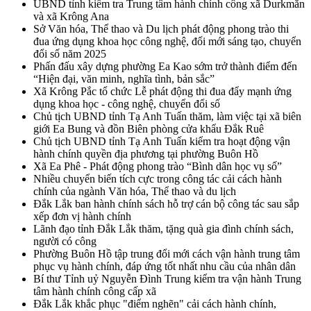
UBND tỉnh kiểm tra Trung tâm hành chính công xã Durkmăn
và xã Krông Ana
Sở Văn hóa, Thể thao và Du lịch phát động phong trào thi
đua ứng dụng khoa học công nghệ, đổi mới sáng tạo, chuyển
đổi số năm 2025
Phấn đấu xây dựng phường Ea Kao sớm trở thành điểm đến
“Hiện đại, văn minh, nghĩa tình, bản sắc”
Xã Krông Pắc tổ chức Lễ phát động thi đua đẩy mạnh ứng
dụng khoa học - công nghệ, chuyển đổi số
Chủ tịch UBND tỉnh Tạ Anh Tuấn thăm, làm việc tại xã biên
giới Ea Bung và đồn Biên phòng cửa khẩu Đắk Ruê
Chủ tịch UBND tỉnh Tạ Anh Tuấn kiểm tra hoạt động vận
hành chính quyền địa phương tại phường Buôn Hồ
Xã Ea Phê - Phát động phong trào “Bình dân học vụ số”
Nhiều chuyển biến tích cực trong công tác cải cách hành
chính của ngành Văn hóa, Thể thao và du lịch
Đắk Lắk ban hành chính sách hỗ trợ cán bộ công tác sau sắp
xếp đơn vị hành chính
Lãnh đạo tỉnh Đắk Lắk thăm, tặng quà gia đình chính sách,
người có công
Phường Buôn Hồ tập trung đổi mới cách vận hành trung tâm
phục vụ hành chính, đáp ứng tốt nhất nhu cầu của nhân dân
Bí thư Tỉnh uỷ Nguyễn Đình Trung kiểm tra vận hành Trung
tâm hành chính công cấp xã
Đắk Lắk khắc phục "điểm nghẽn" cải cách hành chính,