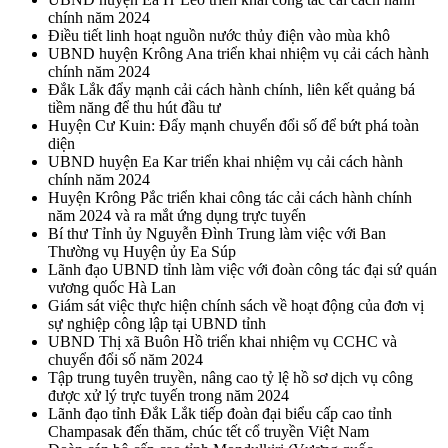
chính năm 2024
Điều tiết linh hoạt nguồn nước thủy điện vào mùa khô
UBND huyện Krông Ana triển khai nhiệm vụ cải cách hành
chính năm 2024
Đắk Lắk đẩy mạnh cải cách hành chính, liên kết quảng bá
tiềm năng để thu hút đầu tư
Huyện Cư Kuin: Đẩy mạnh chuyển đổi số để bứt phá toàn
diện
UBND huyện Ea Kar triển khai nhiệm vụ cải cách hành
chính năm 2024
Huyện Krông Pắc triển khai công tác cải cách hành chính
năm 2024 và ra mắt ứng dụng trực tuyến
Bí thư Tỉnh ủy Nguyễn Đình Trung làm việc với Ban
Thường vụ Huyện ủy Ea Súp
Lãnh đạo UBND tỉnh làm việc với đoàn công tác đại sứ quán
vương quốc Hà Lan
Giám sát việc thực hiện chính sách về hoạt động của đơn vị
sự nghiệp công lập tại UBND tỉnh
UBND Thị xã Buôn Hồ triển khai nhiệm vụ CCHC và
chuyển đổi số năm 2024
Tập trung tuyên truyền, nâng cao tỷ lệ hồ sơ dịch vụ công
được xử lý trực tuyến trong năm 2024
Lãnh đạo tỉnh Đắk Lắk tiếp đoàn đại biểu cấp cao tỉnh
Champasak đến thăm, chúc tết cổ truyền Việt Nam