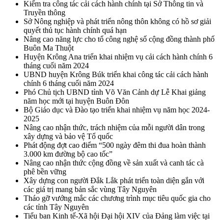
Kiểm tra công tác cải cách hành chính tại Sở Thông tin và
Truyền thông
Sở Nông nghiệp và phát triển nông thôn không có hồ sơ giải
quyết thủ tục hành chính quá hạn
Nâng cao năng lực cho tổ công nghệ số cộng đồng thành phố
Buôn Ma Thuột
Huyện Krông Ana triển khai nhiệm vụ cải cách hành chính 6
tháng cuối năm 2024
UBND huyện Krông Búk triển khai công tác cải cách hành
chính 6 tháng cuối năm 2024
Phó Chủ tịch UBND tỉnh Võ Văn Cảnh dự Lễ Khai giảng
năm học mới tại huyện Buôn Đôn
Bộ Giáo dục và Đào tạo triển khai nhiệm vụ năm học 2024-
2025
Nâng cao nhận thức, trách nhiệm của mỗi người dân trong
xây dựng và bảo vệ Tổ quốc
Phát động đợt cao điểm “500 ngày đêm thi đua hoàn thành
3.000 km đường bộ cao tốc”
Nâng cao nhận thức cộng đồng về sản xuất và canh tác cà
phê bền vững
Xây dựng con người Đắk Lắk phát triển toàn diện gắn với
các giá trị mang bản sắc vùng Tây Nguyên
Tháo gỡ vướng mắc các chương trình mục tiêu quốc gia cho
các tỉnh Tây Nguyên
Tiểu ban Kinh tế-Xã hội Đại hội XIV của Đảng làm việc tại