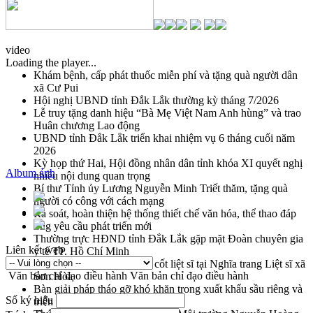
video
Loading the player...
Khám bệnh, cấp phát thuốc miễn phí và tặng quà người dân
xã Cư Pui
Hội nghị UBND tỉnh Đắk Lắk thường kỳ tháng 7/2026
Lễ truy tặng danh hiệu “Bà Mẹ Việt Nam Anh hùng” và trao
Huân chương Lao động
UBND tỉnh Đắk Lắk triển khai nhiệm vụ 6 tháng cuối năm
2026
Kỳ họp thứ Hai, Hội đồng nhân dân tỉnh khóa XI quyết nghị
Album ảnh
nhiều nội dung quan trọng
Bí thư Tỉnh ủy Lương Nguyễn Minh Triết thăm, tặng quà
người có công với cách mạng
Rà soát, hoàn thiện hệ thống thiết chế văn hóa, thể thao đáp
ứng yêu cầu phát triển mới
Thường trực HĐND tỉnh Đắk Lắk gặp mặt Đoàn chuyên gia
Liên kết web
y tế TP. Hồ Chí Minh
Lễ truy điệu và an táng hài cốt liệt sĩ tại Nghĩa trang Liệt sĩ xã
Văn bản chỉ đạo điều hành
Văn bản chỉ đạo điều hành
Sơn Hòa
Bàn giải pháp tháo gỡ khó khăn trong xuất khẩu sầu riêng và
Số ký hiệu
triển khai quy định EUDR