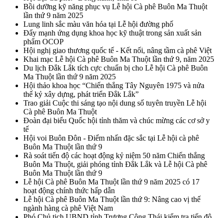
Bồi dưỡng kỹ năng phục vụ Lễ hội Cà phê Buôn Ma Thuột
lần thứ 9 năm 2025
Lung linh sắc màu văn hóa tại Lễ hội đường phố
Đẩy mạnh ứng dụng khoa học kỹ thuật trong sản xuất sản
phẩm OCOP
Hội nghị giao thương quốc tế - Kết nối, nâng tầm cà phê Việt
Khai mạc Lễ hội Cà phê Buôn Ma Thuột lần thứ 9, năm 2025
Du lịch Đắk Lắk tích cực chuẩn bị cho Lễ hội Cà phê Buôn
Ma Thuột lần thứ 9 năm 2025
Hội thảo khoa học “Chiến thắng Tây Nguyên 1975 và nửa
thế kỷ xây dựng, phát triển Đắk Lắk”
Trao giải Cuộc thi sáng tạo nội dung số tuyên truyền Lễ hội
Cà phê Buôn Ma Thuột
Đoàn đại biểu Quốc hội tỉnh thăm và chúc mừng các cơ sở y
tế
Hội voi Buôn Đôn - Điểm nhấn đặc sắc tại Lễ hội cà phê
Buôn Ma Thuột lần thứ 9
Rà soát tiến độ các hoạt động kỷ niệm 50 năm Chiến thắng
Buôn Ma Thuột, giải phóng tỉnh Đắk Lắk và Lễ hội Cà phê
Buôn Ma Thuột lần thứ 9
Lễ hội Cà phê Buôn Ma Thuột lần thứ 9 năm 2025 có 17
hoạt động chính thức hấp dẫn
Lễ hội Cà phê Buôn Ma Thuột lần thứ 9: Nâng cao vị thế
ngành hàng cà phê Việt Nam
Phó Chủ tịch UBND tỉnh Trương Công Thái kiểm tra tiến độ