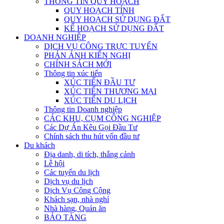
THÔNG TIN QUY HOẠCH
QUY HOẠCH TỈNH
QUY HOẠCH SỬ DỤNG ĐẤT
KẾ HOẠCH SỬ DỤNG ĐẤT
DOANH NGHIỆP
DỊCH VỤ CÔNG TRỰC TUYẾN
PHẢN ÁNH KIẾN NGHỊ
CHÍNH SÁCH MỚI
Thông tin xúc tiến
XÚC TIẾN ĐẦU TƯ
XÚC TIẾN THƯƠNG MẠI
XÚC TIẾN DU LỊCH
Thông tin Doanh nghiệp
CÁC KHU, CỤM CÔNG NGHIỆP
Các Dự Án Kêu Gọi Đầu Tư
Chính sách thu hút vốn đầu tư
Du khách
Địa danh, di tích, thắng cảnh
Lễ hội
Các tuyến du lịch
Dịch vụ du lịch
Dịch Vụ Công Cộng
Khách sạn, nhà nghỉ
Nhà hàng, Quán ăn
BẢO TÀNG