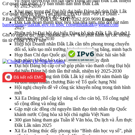
vụ Nghị quyết Đại hội đại biểu Đảng bộ tỉnh Đắk Lắk nhiệm
Cơ quan chủ quản: Ủy ban nhân dân tỉnh Đắk Lắk
kỳ 2025-2030
Khai mạc trọng thể Đại hội đại biểu Đảng bộ tỉnh Đắk Lắk
Cơ quan thường trực: Văn phòng UBND tỉnh - 09 Lê Duẩn -
lần thứ I, nhiệm kỳ 2025 - 2030
P.Buôn Ma Thuột - Đắk Lắk.
SĐT:
0262.859.9699
Email:
Đắk Lắk hoàn thành mục tiêu xóa nhà tạm, nhà dột nát năm
banbientap@daklak.gov.vn hoặc congttdtdaklak@gmail.com
2025
Phiên trù bị Đại hội đại biểu Đảng bộ tỉnh Đắk Lắk lần thứ I,
Ghi rõ nguồn tin "http://daklak.gov.vn" khi phát hành lại các thông
nhiệm kỳ 2025-2030
tin từ Cổng TTĐT này
Hiệp hội Doanh nhân Đắk Lắk cần tiên phong trong chuyển
đổi số, kiến tạo môi trường kinh doanh công bằng, minh bạch
Họp Ban Chỉ đạo Quốc gia về chống khai thác hải sản bất
hợp pháp, không báo cáo và không theo quy định
Đại hội Đảng bộ cấp cơ sở góp phần vào thanh công Đại hội
đại biểu Đảng bộ tỉnh lần thứ nhất, nhiệm kỳ 2025-2030
Lực lượng vũ trang tỉnh Đắk Lắk kỷ niệm 80 năm thành lập
Đã kết nối EMC
và đón nhận Huân chương Bảo vệ Tổ quốc hạng Nhì
Hội nghị chuyên đề về công tác khuyến nông trong tình hình
mới
Xã Ea Drăng phổ cập kỹ năng số cho cán bộ, Tổ công nghệ
số cộng đồng và nông dân
Gặp mặt các đồng chí nguyên lãnh đạo tỉnh nhân dịp Quốc
khánh nước Cộng hòa xã hội chủ nghĩa Việt Nam
300 gian hàng tham gia Tuần lễ Văn hóa, Du lịch và Ẩm thực
Đắk Lắk năm 2025
Xã Ea Drăng thúc đẩy phong trào “Bình dân học vụ số”, phát