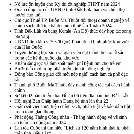
Nỗ lực ôn luyện cho Kỳ thi tốt nghiệp THPT năm 2024
Đoàn công tác của UBND tỉnh Đắk Lắk thăm và chúc thọ
người cao tuổi
Chi cục Thuế TP. Buôn Ma Thuột đối thoại doanh nghiệp về
chính sách, thủ tục hành chính thuế lần 1 năm 2024
Tỉnh Đắk Lắk và bang Kerala (Ấn Độ) thúc đẩy hợp tác song
phương
UBND tỉnh làm việc với Quỹ Phát triển Hạnh phúc khu vực
của Hàn Quốc
Tuyên dương học sinh và giáo viên đạt thành tích xuất sắc
trong các kỳ thi quốc gia, khu vực
Khám sàng lọc và tầm soát miễn phí bệnh tim cho trẻ em
Bước tiến mới trong phát triển kinh tế nông nghiệp
Đồng bào Công giáo đổi mới nếp nghĩ, cách làm cà phê đặc
sản
Thành phố Buôn Ma Thuột đẩy mạnh công tác cải cách hành
chính
Sơ kết 02 năm triển khai Đề án 06 trên địa bàn tỉnh Đắk Lắk
Hội nghị Ban Chấp hành Đảng bộ tỉnh lần thứ 22
Giám sát việc thực hiện chính sách, pháp luật về bảo đảm trật
tự an toàn giao thông
Phát động Tháng Công nhân - Tháng hành động về vệ sinh
an toàn lao động năm 2024
Lan tỏa Cuộc thi tìm hiểu "Lịch sử 120 năm hình thành, phát
triển tỉnh Đắk Lắk"