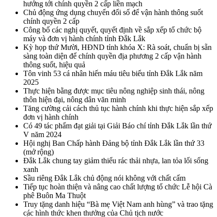
hướng tới chính quyền 2 cấp liền mạch
Chủ động ứng dụng chuyển đổi số để vận hành thông suốt
chính quyền 2 cấp
Công bố các nghị quyết, quyết định về sắp xếp tổ chức bộ
máy và đơn vị hành chính tỉnh Đắk Lắk
Kỳ họp thứ Mười, HĐND tỉnh khóa X: Rà soát, chuẩn bị sẵn
sàng toàn diện để chính quyền địa phương 2 cấp vận hành
thông suốt, hiệu quả
Tôn vinh 53 cá nhân hiến máu tiêu biểu tỉnh Đắk Lắk năm
2025
Thực hiện bằng được mục tiêu nông nghiệp sinh thái, nông
thôn hiện đại, nông dân văn minh
Tăng cường cải cách thủ tục hành chính khi thực hiện sắp xếp
đơn vị hành chính
Có 49 tác phẩm đạt giải tại Giải Báo chí tỉnh Đắk Lắk lần thứ
V năm 2024
Hội nghị Ban Chấp hành Đảng bộ tỉnh Đắk Lắk lần thứ 33
(mở rộng)
Đắk Lắk chung tay giảm thiểu rác thải nhựa, lan tỏa lối sống
xanh
Sầu riêng Đắk Lắk chủ động nói không với chất cấm
Tiếp tục hoàn thiện và nâng cao chất lượng tổ chức Lễ hội Cà
phê Buôn Ma Thuột
Truy tặng danh hiệu “Bà mẹ Việt Nam anh hùng” và trao tặng
các hình thức khen thưởng của Chủ tịch nước