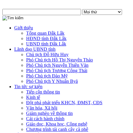
Giới thiệu
Tổng quan Đắk Lắk
HĐND tỉnh Đắk Lắk
UBND tỉnh Đắk Lắk
Lãnh đạo UBND tỉnh
Chủ tịch Đỗ Hữu Huy
Phó Chủ tịch Hồ Thị Nguyên Thảo
Phó Chủ tịch Nguyễn Thiên Văn
Phó Chủ tịch Trương Công Thái
Phó Chủ tịch Đào Mỹ
Phó Chủ tịch Y Nhuân Byă
Tin tức sự kiện
Tiếp cận thông tin
Kinh tế
Đột phá phát triển KHCN, ĐMST, CĐS
Văn hóa, Xã hội
Giảm nghèo về thông tin
Cải cách hành chính
Giáo dục, Khoa học, Công nghệ
Chương trình tái canh cây cà phê