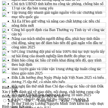
Chủ tịch UBND tỉnh kiểm tra công tác phòng, chống bão số
13 tại các địa bàn xung yếu
Tập trung đẩy nhanh giải ngân nguồn vốn các chương trình
mục tiêu quốc gia
Xã Ea H'leo giữ vững và nâng cao chất lượng các tiêu chí
nông thôn mới
Công bố quyết định của Ban Thường vụ Tỉnh ủy về công tác
cán bộ
Nâng cao trách nhiệm người đứng đầu, phát huy tinh thần
chủ động, sáng tạo để đảm bảo tiến độ giải ngân vốn đầu tư
công năm 2025
Sở Công Thương đột phá số hóa 100% thủ tục trực tuyến lấy
sự hài lòng của doanh nghiệp làm thước đo phục vụ
Đảm bảo công tác bầu cử triển khai đúng tiến độ, quy trình
theo luật định
Ban Tuyên giáo và Dân vận Trung ương tập huấn công tác
khoa giáo năm 2025
Đắk Lắk hưởng ứng Ngày Pháp luật Việt Nam 2025 và biểu
dương 25 tập thể, cá nhân tiêu biểu
Hội nghị lần thứ nhất Ban Chỉ đạo công tác bầu cử tỉnh Đắk
Bình chọn
Lắk
Xin ý kiến đánh giá về giao diện, nội dung, chất lượng cung cấp
Hội nghị UBND tỉnh thường kỳ tháng 10 năm 2025
thông tin của Cổng thông tin điện tử tỉnh
Kỳ họp chuyên đề lần thứ Ba, HĐND tỉnh khóa X
Rất tốt
Tốt
Trung bình
Kém
Rất kém
Bí thư Tỉnh ủy Lương Nguyễn Minh Triết kiểm tra việc thực
Bình chọn
Kết quả
hiện chống khai thác IUU