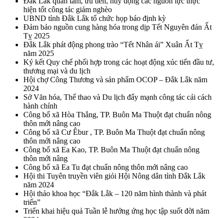
Đắk Lắk quan tâm, ưu tiên, huy động các nguồn lực thực
hiện tốt công tác giảm nghèo
UBND tỉnh Đắk Lắk tổ chức họp báo định kỳ
Đảm bảo nguồn cung hàng hóa trong dịp Tết Nguyên đán Ất
Tỵ 2025
Đắk Lắk phát động phong trào “Tết Nhân ái” Xuân Ất Tỵ
năm 2025
Ký kết Quy chế phối hợp trong các hoạt động xúc tiến đầu tư,
thương mại và du lịch
Hội chợ Công Thương và sản phẩm OCOP – Đắk Lắk năm
2024
Sở Văn hóa, Thể thao và Du lịch đẩy mạnh công tác cải cách
hành chính
Công bố xã Hòa Thắng, TP. Buôn Ma Thuột đạt chuẩn nông
thôn mới nâng cao
Công bố xã Cư Êbur , TP. Buôn Ma Thuột đạt chuẩn nông
thôn mới nâng cao
Công bố xã Ea Kao, TP. Buôn Ma Thuột đạt chuẩn nông
thôn mới nâng
Công bố xã Ea Tu đạt chuẩn nông thôn mới nâng cao
Hội thi Tuyên truyền viên giỏi Hội Nông dân tỉnh Đắk Lắk
năm 2024
Hội thảo khoa học “Đắk Lắk – 120 năm hình thành và phát
triển”
Triển khai hiệu quả Tuần lễ hưởng ứng học tập suốt đời năm