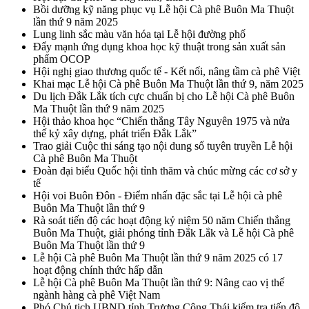
Bồi dưỡng kỹ năng phục vụ Lễ hội Cà phê Buôn Ma Thuột
lần thứ 9 năm 2025
Lung linh sắc màu văn hóa tại Lễ hội đường phố
Đẩy mạnh ứng dụng khoa học kỹ thuật trong sản xuất sản
phẩm OCOP
Hội nghị giao thương quốc tế - Kết nối, nâng tầm cà phê Việt
Khai mạc Lễ hội Cà phê Buôn Ma Thuột lần thứ 9, năm 2025
Du lịch Đắk Lắk tích cực chuẩn bị cho Lễ hội Cà phê Buôn
Ma Thuột lần thứ 9 năm 2025
Hội thảo khoa học “Chiến thắng Tây Nguyên 1975 và nửa
thế kỷ xây dựng, phát triển Đắk Lắk”
Trao giải Cuộc thi sáng tạo nội dung số tuyên truyền Lễ hội
Cà phê Buôn Ma Thuột
Đoàn đại biểu Quốc hội tỉnh thăm và chúc mừng các cơ sở y
tế
Hội voi Buôn Đôn - Điểm nhấn đặc sắc tại Lễ hội cà phê
Buôn Ma Thuột lần thứ 9
Rà soát tiến độ các hoạt động kỷ niệm 50 năm Chiến thắng
Buôn Ma Thuột, giải phóng tỉnh Đắk Lắk và Lễ hội Cà phê
Buôn Ma Thuột lần thứ 9
Lễ hội Cà phê Buôn Ma Thuột lần thứ 9 năm 2025 có 17
hoạt động chính thức hấp dẫn
Lễ hội Cà phê Buôn Ma Thuột lần thứ 9: Nâng cao vị thế
ngành hàng cà phê Việt Nam
Phó Chủ tịch UBND tỉnh Trương Công Thái kiểm tra tiến độ