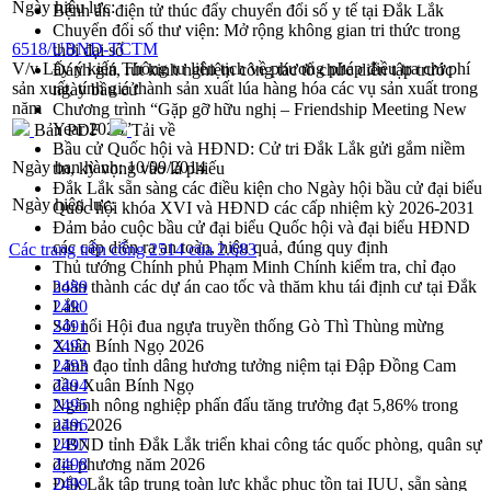
Ngày hiệu lực:
Bệnh án điện tử thúc đẩy chuyển đổi số y tế tại Đắk Lắk
Chuyển đổi số thư viện: Mở rộng không gian tri thức trong
6518/UBND-TCTM
thời đại số
V/v Lấy ý kiến Thông tư liên tịch về phương pháp điều tra chi phí
Đánh giá, rút kinh nghiệm công tác tổ chức diễn tập trước
sản xuất, tính giá thành sản xuất lúa hàng hóa các vụ sản xuất trong
ngày bầu cử
năm
Chương trình “Gặp gỡ hữu nghị – Friendship Meeting New
Year 2026”
Bản PDF
Tải về
Bầu cử Quốc hội và HĐND: Cử tri Đắk Lắk gửi gắm niềm
Ngày ban hành:
10/09/2014
tin, kỳ vọng vào lá phiếu
Đắk Lắk sẵn sàng các điều kiện cho Ngày hội bầu cử đại biểu
Ngày hiệu lực:
Quốc hội khóa XVI và HĐND các cấp nhiệm kỳ 2026-2031
Đảm bảo cuộc bầu cử đại biểu Quốc hội và đại biểu HĐND
các cấp diễn ra an toàn, hiệu quả, đúng quy định
Các trang trên cổng 2514 của 2.683
Thủ tướng Chính phủ Phạm Minh Chính kiểm tra, chỉ đạo
hoàn thành các dự án cao tốc và thăm khu tái định cư tại Đắk
2489
Lắk
2490
Sôi nổi Hội đua ngựa truyền thống Gò Thì Thùng mừng
2491
Xuân Bính Ngọ 2026
2492
Lãnh đạo tỉnh dâng hương tưởng niệm tại Đập Đồng Cam
2493
đầu Xuân Bính Ngọ
2494
Ngành nông nghiệp phấn đấu tăng trưởng đạt 5,86% trong
2495
năm 2026
2496
UBND tỉnh Đắk Lắk triển khai công tác quốc phòng, quân sự
2497
địa phương năm 2026
2498
Đắk Lắk tập trung toàn lực khắc phục tồn tại IUU, sẵn sàng
2499