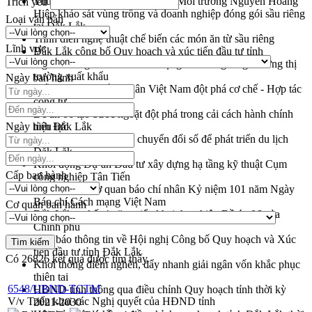
Thứ trưởng Bộ Nông nghiệp và Môi trường Nguyễn Hoàng
Trích yếu
Hiệp khảo sát vùng trồng và doanh nghiệp đóng gói sầu riêng
Loại văn bản
tại Đắk Lắk
Trình diễn nghệ thuật chế biến các món ăn từ sầu riêng
Lĩnh vực
Đắk Lắk công bố Quy hoạch và xúc tiến đầu tư tỉnh
Ngành cá ngừ Đắk Lắk chủ động thích ứng để giữ vững thị
trường xuất khẩu
Ngày ban hành
Diễn đàn Kinh tế tư nhân Việt Nam đột phá cơ chế - Hợp tác
công tư
Đề án 06 tạo bước ngoặt đột phá trong cải cách hành chính
Ngày hiệu lực
tỉnh Đắk Lắk
Kết nối tour, đẩy mạnh chuyển đổi số để phát triển du lịch
Đắk Lắk
Khởi động Dự án Đầu tư xây dựng hạ tầng kỹ thuật Cụm
Cấp ban hành
công nghiệp Tân Tiến
Gặp mặt các cơ quan báo chí nhân Kỷ niệm 101 năm Ngày
Báo chí Cách mạng Việt Nam
Cơ quan ban hành
Đắk Lắk sơ kết 4 năm triển khai thực hiện Đề án 06 của
Chính phủ
Họp báo thông tin về Hội nghị Công bố Quy hoạch và Xúc
tiến đầu tư tỉnh Đắk Lắk
Có
26826
kết quả được tìm thấy
Khơi thông điểm nghẽn, đẩy nhanh giải ngân vốn khắc phục
thiên tai
6548/UBND-TCTM
HĐND tỉnh thông qua điều chỉnh Quy hoạch tỉnh thời kỳ
V/v Triển khai các Nghị quyết của HĐND tỉnh
2021-2030