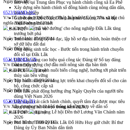
Ngày hiệu lực:
làm việc tại Trung tâm Phục vụ hành chính công xã Ea Phê
Xây dựng nền hành chính số đồng hành cùng nông dân dân,
6523/UBND-NC
doanh nghiệp
V/v Tổ chức thực hiện Ngày Pháp luật nước Cộng hòa xã hội chủ
Giai đoạn 2026-2030, Đắk Lắk phấn đấu có 77% xã đạt
nghĩa Việt Nam năm 2014
chuẩn nông thôn mới
Chuyển đổi số 'mở đường' cho nông nghiệp Đắk Lắk tăng
Bản PDF
Tải về
trưởng bứt phá
Ngày ban hành:
10/09/2014
Triển khai đồng bộ đo đạc, lập hồ sơ địa chính, hoàn thiện cơ
sở dữ liệu đất đai
Ngày hiệu lực:
Ứng dụng sinh trắc học - Bước tiến trong hành trình chuyển
đổi số tại Đắk Lắk
6521/UBND- CN
Đắk Lắk nâng cao hiệu quả công tác Đảng từ Sổ tay đảng
V/v Đầu tư xây dựng chợ đầu mối nông sản địa bàn tỉnh
viên điện tử
Đắk Lắk đẩy mạnh nuôi biển công nghệ, hướng tới phát triển
Bản PDF
Tải về
thủy sản bền vững
Ngày ban hành:
10/09/2014
Tập huấn nâng cao năng lực triển khai chuyển đổi số cho cán
bộ, công chức cấp xã
Ngày hiệu lực:
Đắk Lắk phát động hưởng ứng Ngày Quyền của người tiêu
dùng Việt Nam 2026
6520/UBND-TH
Đẩy mạnh cải cách hành chính, quyết tâm đạt được mục tiêu
V/v Xây dựng cơ sở dữ liệu thống kê tổng hợp về dân số
tăng trưởng hai con số trong năm 2026
Tổ chức trang trọng Lễ hội Đền thờ Lương Văn Chánh năm
Bản PDF
Tải về
2026
Ngày ban hành:
10/09/2014
Phó Bí thư Tỉnh ủy Đắk Lắk Đỗ Hữu Huy giữ chức Bí thư
Đảng ủy Ủy Ban Nhân dân tỉnh