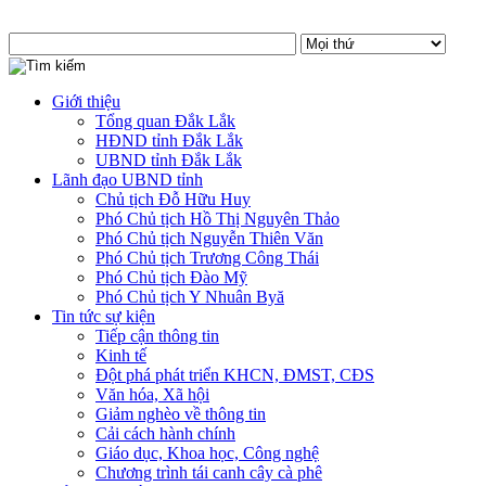
Giới thiệu
Tổng quan Đắk Lắk
HĐND tỉnh Đắk Lắk
UBND tỉnh Đắk Lắk
Lãnh đạo UBND tỉnh
Chủ tịch Đỗ Hữu Huy
Phó Chủ tịch Hồ Thị Nguyên Thảo
Phó Chủ tịch Nguyễn Thiên Văn
Phó Chủ tịch Trương Công Thái
Phó Chủ tịch Đào Mỹ
Phó Chủ tịch Y Nhuân Byă
Tin tức sự kiện
Tiếp cận thông tin
Kinh tế
Đột phá phát triển KHCN, ĐMST, CĐS
Văn hóa, Xã hội
Giảm nghèo về thông tin
Cải cách hành chính
Giáo dục, Khoa học, Công nghệ
Chương trình tái canh cây cà phê