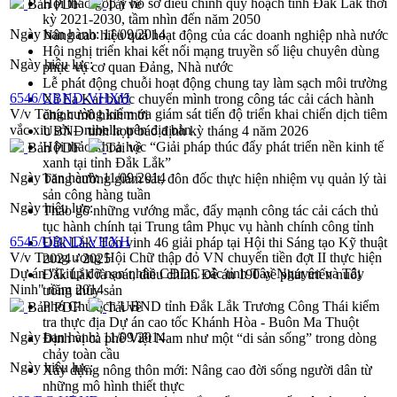
Hội thảo góp ý hồ sơ điều chỉnh quy hoạch tỉnh Đắk Lắk thời
Bản PDF
Tải về
kỳ 2021-2030, tầm nhìn đến năm 2050
Ngày ban hành:
11/09/2014
Nâng cao hiệu quả hoạt động của các doanh nghiệp nhà nước
Hội nghị triển khai kết nối mạng truyền số liệu chuyên dùng
Ngày hiệu lực:
phục vụ cơ quan Đảng, Nhà nước
Lễ phát động chuỗi hoạt động chung tay làm sạch môi trường
6546/UBND-VHXH
Xã Ea Kar bước chuyển mình trong công tác cải cách hành
V/v Tăng cường kiểm tra giám sát tiến độ triển khai chiến dịch tiêm
chính mô hình mới
vắc xin sởi – rubella trên địa bàn
UBND tỉnh họp báo định kỳ tháng 4 năm 2026
Hội thảo khoa học “Giải pháp thúc đẩy phát triển nền kinh tế
Bản PDF
Tải về
xanh tại tỉnh Đắk Lắk”
Ngày ban hành:
11/09/2014
Tăng cường giám sát, đôn đốc thực hiện nhiệm vụ quản lý tài
sản công hàng tuần
Ngày hiệu lực:
Tháo gỡ những vướng mắc, đẩy mạnh công tác cải cách thủ
tục hành chính tại Trung tâm Phục vụ hành chính công tỉnh
6545/UBND-VHXH
Đắk Lắk: Tôn vinh 46 giải pháp tại Hội thi Sáng tạo Kỹ thuật
V/v Trung ương Hội Chữ thập đỏ VN chuyển tiền đợt II thực hiện
2024 - 2025
Dự án "Giúp đỡ nạn nhân CĐDC các tỉnh Tây Nguyên và Tây
Đắk Lắk rà soát, điều chỉnh Đề án 190 về phát triển nuôi
Ninh" năm 2014
trồng thủy sản
Phó Chủ tịch UBND tỉnh Đắk Lắk Trương Công Thái kiểm
Bản PDF
Tải về
tra thực địa Dự án cao tốc Khánh Hòa - Buôn Ma Thuột
Ngày ban hành:
11/09/2014
Định vị cà phê Việt Nam như một “di sản sống” trong dòng
chảy toàn cầu
Ngày hiệu lực:
Xây dựng nông thôn mới: Nâng cao đời sống người dân từ
những mô hình thiết thực