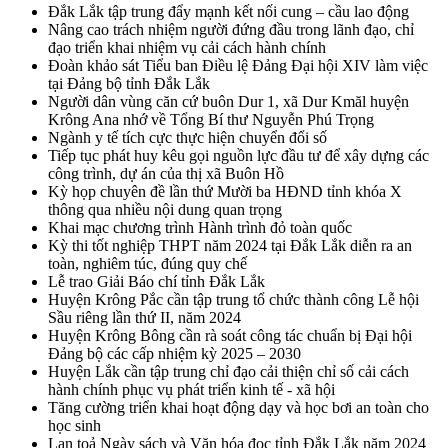
Đắk Lắk tập trung đẩy mạnh kết nối cung – cầu lao động
Nâng cao trách nhiệm người đứng đầu trong lãnh đạo, chỉ
đạo triển khai nhiệm vụ cải cách hành chính
Đoàn khảo sát Tiểu ban Điều lệ Đảng Đại hội XIV làm việc
tại Đảng bộ tỉnh Đắk Lắk
Người dân vùng căn cứ buôn Dur 1, xã Dur Kmăl huyện
Krông Ana nhớ về Tổng Bí thư Nguyễn Phú Trọng
Ngành y tế tích cực thực hiện chuyển đổi số
Tiếp tục phát huy kêu gọi nguồn lực đầu tư để xây dựng các
công trình, dự án của thị xã Buôn Hồ
Kỳ họp chuyên đề lần thứ Mười ba HĐND tỉnh khóa X
thông qua nhiều nội dung quan trọng
Khai mạc chương trình Hành trình đỏ toàn quốc
Kỳ thi tốt nghiệp THPT năm 2024 tại Đắk Lắk diễn ra an
toàn, nghiêm túc, đúng quy chế
Lễ trao Giải Báo chí tỉnh Đắk Lắk
Huyện Krông Pắc cần tập trung tổ chức thành công Lễ hội
Sầu riêng lần thứ II, năm 2024
Huyện Krông Bông cần rà soát công tác chuẩn bị Đại hội
Đảng bộ các cấp nhiệm kỳ 2025 – 2030
Huyện Lắk cần tập trung chỉ đạo cải thiện chỉ số cải cách
hành chính phục vụ phát triển kinh tế - xã hội
Tăng cường triển khai hoạt động dạy và học bơi an toàn cho
học sinh
Lan toả Ngày sách và Văn hóa đọc tỉnh Đắk Lắk năm 2024