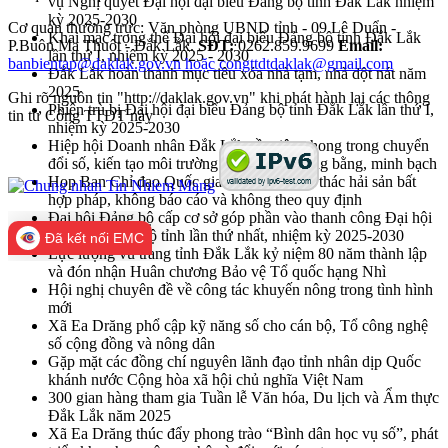
vụ Nghị quyết Đại hội đại biểu Đảng bộ tỉnh Đắk Lắk nhiệm
kỳ 2025-2030
Cơ quan thường trực: Văn phòng UBND tỉnh - 09 Lê Duẩn -
Khai mạc trọng thể Đại hội đại biểu Đảng bộ tỉnh Đắk Lắk
P.Buôn Ma Thuột - Đắk Lắk.
SĐT:
0262.859.9699
Email:
lần thứ I, nhiệm kỳ 2025 - 2030
banbientap@daklak.gov.vn hoặc congttdtdaklak@gmail.com
Đắk Lắk hoàn thành mục tiêu xóa nhà tạm, nhà dột nát năm
2025
Ghi rõ nguồn tin "http://daklak.gov.vn" khi phát hành lại các thông
Phiên trù bị Đại hội đại biểu Đảng bộ tỉnh Đắk Lắk lần thứ I,
tin từ Cổng TTĐT này
nhiệm kỳ 2025-2030
Hiệp hội Doanh nhân Đắk Lắk cần tiên phong trong chuyển
đổi số, kiến tạo môi trường kinh doanh công bằng, minh bạch
Họp Ban Chỉ đạo Quốc gia về chống khai thác hải sản bất
hợp pháp, không báo cáo và không theo quy định
Đại hội Đảng bộ cấp cơ sở góp phần vào thanh công Đại hội
đại biểu Đảng bộ tỉnh lần thứ nhất, nhiệm kỳ 2025-2030
Đã kết nối EMC
Lực lượng vũ trang tỉnh Đắk Lắk kỷ niệm 80 năm thành lập
và đón nhận Huân chương Bảo vệ Tổ quốc hạng Nhì
Hội nghị chuyên đề về công tác khuyến nông trong tình hình
mới
Xã Ea Drăng phổ cập kỹ năng số cho cán bộ, Tổ công nghệ
số cộng đồng và nông dân
Gặp mặt các đồng chí nguyên lãnh đạo tỉnh nhân dịp Quốc
khánh nước Cộng hòa xã hội chủ nghĩa Việt Nam
300 gian hàng tham gia Tuần lễ Văn hóa, Du lịch và Ẩm thực
Đắk Lắk năm 2025
Xã Ea Drăng thúc đẩy phong trào “Bình dân học vụ số”, phát