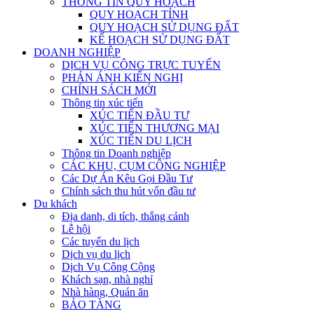
THÔNG TIN QUY HOẠCH
QUY HOẠCH TỈNH
QUY HOẠCH SỬ DỤNG ĐẤT
KẾ HOẠCH SỬ DỤNG ĐẤT
DOANH NGHIỆP
DỊCH VỤ CÔNG TRỰC TUYẾN
PHẢN ÁNH KIẾN NGHỊ
CHÍNH SÁCH MỚI
Thông tin xúc tiến
XÚC TIẾN ĐẦU TƯ
XÚC TIẾN THƯƠNG MẠI
XÚC TIẾN DU LỊCH
Thông tin Doanh nghiệp
CÁC KHU, CỤM CÔNG NGHIỆP
Các Dự Án Kêu Gọi Đầu Tư
Chính sách thu hút vốn đầu tư
Du khách
Địa danh, di tích, thắng cảnh
Lễ hội
Các tuyến du lịch
Dịch vụ du lịch
Dịch Vụ Công Cộng
Khách sạn, nhà nghỉ
Nhà hàng, Quán ăn
BẢO TÀNG