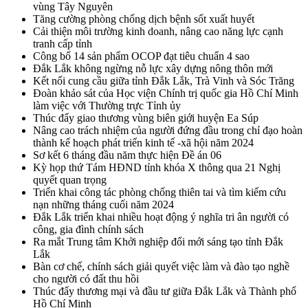
vùng Tây Nguyên
Tăng cường phòng chống dịch bệnh sốt xuất huyết
Cải thiện môi trường kinh doanh, nâng cao năng lực cạnh
tranh cấp tỉnh
Công bố 14 sản phẩm OCOP đạt tiêu chuẩn 4 sao
Đắk Lắk không ngừng nỗ lực xây dựng nông thôn mới
Kết nối cung cầu giữa tỉnh Đắk Lắk, Trà Vinh và Sóc Trăng
Đoàn khảo sát của Học viện Chính trị quốc gia Hồ Chí Minh
làm việc với Thường trực Tỉnh ủy
Thúc đẩy giao thương vùng biên giới huyện Ea Súp
Nâng cao trách nhiệm của người đứng đầu trong chỉ đạo hoàn
thành kế hoạch phát triển kinh tế -xã hội năm 2024
Sơ kết 6 tháng đầu năm thực hiện Đề án 06
Kỳ họp thứ Tám HĐND tỉnh khóa X thông qua 21 Nghị
quyết quan trọng
Triển khai công tác phòng chống thiên tai và tìm kiếm cứu
nạn những tháng cuối năm 2024
Đắk Lắk triển khai nhiều hoạt động ý nghĩa tri ân người có
công, gia đình chính sách
Ra mắt Trung tâm Khởi nghiệp đổi mới sáng tạo tỉnh Đắk
Lắk
Bàn cơ chế, chính sách giải quyết việc làm và đào tạo nghề
cho người có đất thu hồi
Thúc đẩy thương mại và đầu tư giữa Đắk Lắk và Thành phố
Hồ Chí Minh