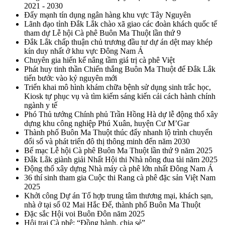
2021 - 2030
Đẩy mạnh tín dụng ngân hàng khu vực Tây Nguyên
Lãnh đạo tỉnh Đắk Lắk chào xã giao các đoàn khách quốc tế
tham dự Lễ hội Cà phê Buôn Ma Thuột lần thứ 9
Đắk Lắk chấp thuận chủ trương đầu tư dự án dệt may khép
kín duy nhất ở khu vực Đông Nam Á
Chuyên gia hiến kế nâng tầm giá trị cà phê Việt
Phát huy tinh thần Chiến thắng Buôn Ma Thuột để Đắk Lắk
tiến bước vào kỷ nguyên mới
Triển khai mô hình khám chữa bệnh sử dụng sinh trắc học,
Kiosk tự phục vụ và tìm kiếm sáng kiến cải cách hành chính
ngành y tế
Phó Thủ tướng Chính phủ Trần Hồng Hà dự lễ động thổ xây
dựng khu công nghiệp Phú Xuân, huyện Cư M’Gar
Thành phố Buôn Ma Thuột thúc đẩy nhanh lộ trình chuyển
đổi số và phát triển đô thị thông minh đến năm 2030
Bế mạc Lễ hội Cà phê Buôn Ma Thuột lần thứ 9 năm 2025
Đắk Lắk giành giải Nhất Hội thi Nhà nông đua tài năm 2025
Động thổ xây dựng Nhà máy cà phê lớn nhất Đông Nam Á
36 thí sinh tham gia Cuộc thi Rang cà phê đặc sản Việt Nam
2025
Khởi công Dự án Tổ hợp trung tâm thương mại, khách sạn,
nhà ở tại số 02 Mai Hắc Đế, thành phố Buôn Ma Thuột
Đặc sắc Hội voi Buôn Đôn năm 2025
Hội trại Cà phê: “Đồng hành, chia sẻ”