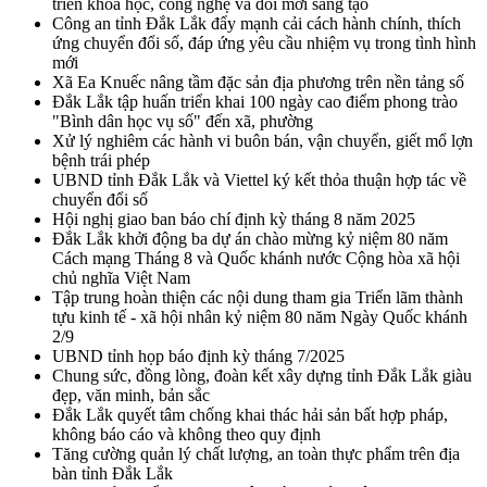
triển khoa học, công nghệ và đổi mới sáng tạo
Công an tỉnh Đắk Lắk đẩy mạnh cải cách hành chính, thích
ứng chuyển đổi số, đáp ứng yêu cầu nhiệm vụ trong tình hình
mới
Xã Ea Knuếc nâng tầm đặc sản địa phương trên nền tảng số
Đắk Lắk tập huấn triển khai 100 ngày cao điểm phong trào
"Bình dân học vụ số" đến xã, phường
Xử lý nghiêm các hành vi buôn bán, vận chuyển, giết mổ lợn
bệnh trái phép
UBND tỉnh Đắk Lắk và Viettel ký kết thỏa thuận hợp tác về
chuyển đổi số
Hội nghị giao ban báo chí định kỳ tháng 8 năm 2025
Đắk Lắk khởi động ba dự án chào mừng kỷ niệm 80 năm
Cách mạng Tháng 8 và Quốc khánh nước Cộng hòa xã hội
chủ nghĩa Việt Nam
Tập trung hoàn thiện các nội dung tham gia Triển lãm thành
tựu kinh tế - xã hội nhân kỷ niệm 80 năm Ngày Quốc khánh
2/9
UBND tỉnh họp báo định kỳ tháng 7/2025
Chung sức, đồng lòng, đoàn kết xây dựng tỉnh Đắk Lắk giàu
đẹp, văn minh, bản sắc
Đắk Lắk quyết tâm chống khai thác hải sản bất hợp pháp,
không báo cáo và không theo quy định
Tăng cường quản lý chất lượng, an toàn thực phẩm trên địa
bàn tỉnh Đắk Lắk