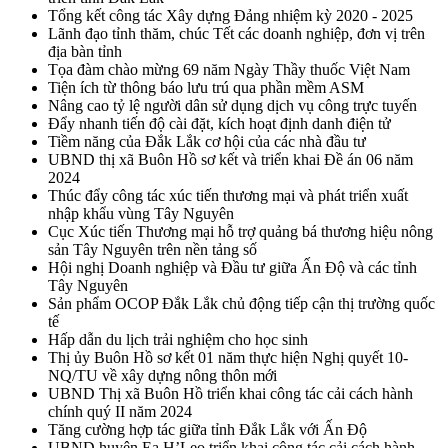
Tổng kết công tác Xây dựng Đảng nhiệm kỳ 2020 - 2025
Lãnh đạo tỉnh thăm, chúc Tết các doanh nghiệp, đơn vị trên
địa bàn tỉnh
Tọa đàm chào mừng 69 năm Ngày Thầy thuốc Việt Nam
Tiện ích từ thông báo lưu trú qua phần mềm ASM
Nâng cao tỷ lệ người dân sử dụng dịch vụ công trực tuyến
Đẩy nhanh tiến độ cài đặt, kích hoạt định danh điện tử
Tiềm năng của Đắk Lắk cơ hội của các nhà đầu tư
UBND thị xã Buôn Hồ sơ kết và triển khai Đề án 06 năm
2024
Thúc đẩy công tác xúc tiến thương mại và phát triển xuất
nhập khẩu vùng Tây Nguyên
Cục Xúc tiến Thương mại hỗ trợ quảng bá thương hiệu nông
sản Tây Nguyên trên nền tảng số
Hội nghị Doanh nghiệp và Đầu tư giữa Ấn Độ và các tỉnh
Tây Nguyên
Sản phẩm OCOP Đắk Lắk chủ động tiếp cận thị trường quốc
tế
Hấp dẫn du lịch trải nghiệm cho học sinh
Thị ủy Buôn Hồ sơ kết 01 năm thực hiện Nghị quyết 10-
NQ/TU về xây dựng nông thôn mới
UBND Thị xã Buôn Hồ triển khai công tác cải cách hành
chính quý II năm 2024
Tăng cường hợp tác giữa tỉnh Đắk Lắk với Ấn Độ
UBND huyện Ea H’Leo triển khai công tác cải cách hành