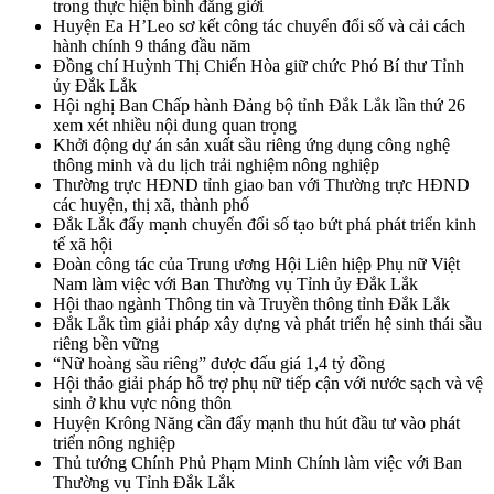
trong thực hiện bình đẳng giới
Huyện Ea H’Leo sơ kết công tác chuyển đổi số và cải cách
hành chính 9 tháng đầu năm
Đồng chí Huỳnh Thị Chiến Hòa giữ chức Phó Bí thư Tỉnh
ủy Đắk Lắk
Hội nghị Ban Chấp hành Đảng bộ tỉnh Đắk Lắk lần thứ 26
xem xét nhiều nội dung quan trọng
Khởi động dự án sản xuất sầu riêng ứng dụng công nghệ
thông minh và du lịch trải nghiệm nông nghiệp
Thường trực HĐND tỉnh giao ban với Thường trực HĐND
các huyện, thị xã, thành phố
Đắk Lắk đẩy mạnh chuyển đổi số tạo bứt phá phát triển kinh
tế xã hội
Đoàn công tác của Trung ương Hội Liên hiệp Phụ nữ Việt
Nam làm việc với Ban Thường vụ Tỉnh ủy Đắk Lắk
Hội thao ngành Thông tin và Truyền thông tỉnh Đắk Lắk
Đắk Lắk tìm giải pháp xây dựng và phát triển hệ sinh thái sầu
riêng bền vững
“Nữ hoàng sầu riêng” được đấu giá 1,4 tỷ đồng
Hội thảo giải pháp hỗ trợ phụ nữ tiếp cận với nước sạch và vệ
sinh ở khu vực nông thôn
Huyện Krông Năng cần đẩy mạnh thu hút đầu tư vào phát
triển nông nghiệp
Thủ tướng Chính Phủ Phạm Minh Chính làm việc với Ban
Thường vụ Tỉnh Đắk Lắk