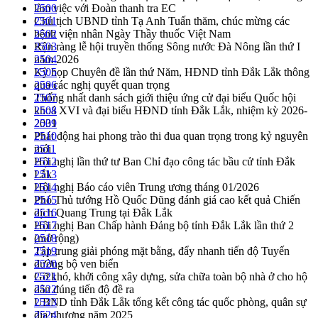
làm việc với Đoàn thanh tra EC
2500
Chủ tịch UBND tỉnh Tạ Anh Tuấn thăm, chúc mừng các
2501
bệnh viện nhân Ngày Thầy thuốc Việt Nam
2502
Rộn ràng lễ hội truyền thống Sông nước Đà Nông lần thứ I
2503
năm 2026
2504
Kỳ họp Chuyên đề lần thứ Năm, HĐND tỉnh Đắk Lắk thông
2505
qua các nghị quyết quan trọng
2506
Thống nhất danh sách giới thiệu ứng cử đại biểu Quốc hội
2507
khoá XVI và đại biểu HĐND tỉnh Đắk Lắk, nhiệm kỳ 2026-
2508
2031
2509
Phát động hai phong trào thi đua quan trọng trong kỷ nguyên
2510
mới
2511
Hội nghị lần thứ tư Ban Chỉ đạo công tác bầu cử tỉnh Đắk
2512
Lắk
2513
Hội nghị Báo cáo viên Trung ương tháng 01/2026
2514
Phó Thủ tướng Hồ Quốc Dũng đánh giá cao kết quả Chiến
2515
dịch Quang Trung tại Đắk Lắk
2516
Hội nghị Ban Chấp hành Đảng bộ tỉnh Đắk Lắk lần thứ 2
2517
(mở rộng)
2518
Tập trung giải phóng mặt bằng, đẩy nhanh tiến độ Tuyến
2519
đường bộ ven biển
2520
Gỡ khó, khởi công xây dựng, sửa chữa toàn bộ nhà ở cho hộ
2521
dân đúng tiến độ đề ra
2522
UBND tỉnh Đắk Lắk tổng kết công tác quốc phòng, quân sự
2523
địa phương năm 2025
2524