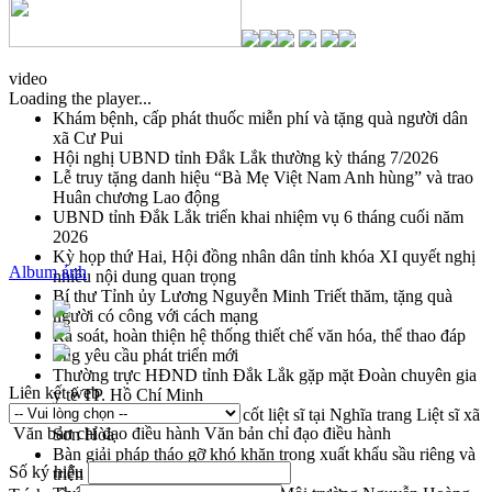
video
Loading the player...
Khám bệnh, cấp phát thuốc miễn phí và tặng quà người dân
xã Cư Pui
Hội nghị UBND tỉnh Đắk Lắk thường kỳ tháng 7/2026
Lễ truy tặng danh hiệu “Bà Mẹ Việt Nam Anh hùng” và trao
Huân chương Lao động
UBND tỉnh Đắk Lắk triển khai nhiệm vụ 6 tháng cuối năm
2026
Kỳ họp thứ Hai, Hội đồng nhân dân tỉnh khóa XI quyết nghị
Album ảnh
nhiều nội dung quan trọng
Bí thư Tỉnh ủy Lương Nguyễn Minh Triết thăm, tặng quà
người có công với cách mạng
Rà soát, hoàn thiện hệ thống thiết chế văn hóa, thể thao đáp
ứng yêu cầu phát triển mới
Thường trực HĐND tỉnh Đắk Lắk gặp mặt Đoàn chuyên gia
Liên kết web
y tế TP. Hồ Chí Minh
Lễ truy điệu và an táng hài cốt liệt sĩ tại Nghĩa trang Liệt sĩ xã
Văn bản chỉ đạo điều hành
Văn bản chỉ đạo điều hành
Sơn Hòa
Bàn giải pháp tháo gỡ khó khăn trong xuất khẩu sầu riêng và
Số ký hiệu
triển khai quy định EUDR