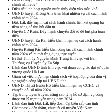
chính năm 2024
Điều tiết linh hoạt nguồn nước thủy điện vào mùa khô
UBND huyện Krông Ana triển khai nhiệm vụ cải cách hành
chính năm 2024
Đắk Lắk đẩy mạnh cải cách hành chính, liên kết quảng bá
tiềm năng để thu hút đầu tư
Huyện Cư Kuin: Đẩy mạnh chuyển đổi số để bứt phá toàn
diện
UBND huyện Ea Kar triển khai nhiệm vụ cải cách hành
chính năm 2024
Huyện Krông Pắc triển khai công tác cải cách hành chính
năm 2024 và ra mắt ứng dụng trực tuyến
Bí thư Tỉnh ủy Nguyễn Đình Trung làm việc với Ban
Thường vụ Huyện ủy Ea Súp
Lãnh đạo UBND tỉnh làm việc với đoàn công tác đại sứ quán
vương quốc Hà Lan
Giám sát việc thực hiện chính sách về hoạt động của đơn vị
sự nghiệp công lập tại UBND tỉnh
UBND Thị xã Buôn Hồ triển khai nhiệm vụ CCHC và
chuyển đổi số năm 2024
Tập trung tuyên truyền, nâng cao tỷ lệ hồ sơ dịch vụ công
được xử lý trực tuyến trong năm 2024
Lãnh đạo tỉnh Đắk Lắk tiếp đoàn đại biểu cấp cao tỉnh
Champasak đến thăm, chúc tết cổ truyền Việt Nam