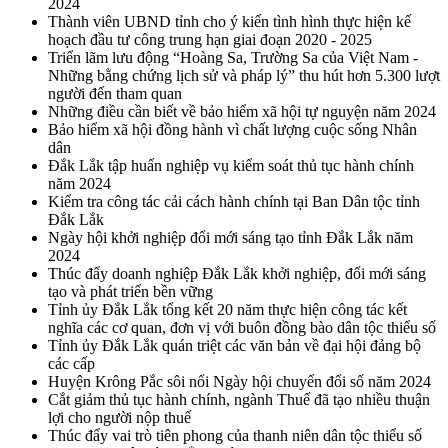
2024
Thành viên UBND tỉnh cho ý kiến tình hình thực hiện kế
hoạch đầu tư công trung hạn giai đoạn 2020 - 2025
Triển lãm lưu động “Hoàng Sa, Trường Sa của Việt Nam -
Những bằng chứng lịch sử và pháp lý” thu hút hơn 5.300 lượt
người đến tham quan
Những điều cần biết về bảo hiểm xã hội tự nguyện năm 2024
Bảo hiểm xã hội đồng hành vì chất lượng cuộc sống Nhân
dân
Đắk Lắk tập huấn nghiệp vụ kiểm soát thủ tục hành chính
năm 2024
Kiểm tra công tác cải cách hành chính tại Ban Dân tộc tỉnh
Đắk Lắk
Ngày hội khởi nghiệp đổi mới sáng tạo tỉnh Đắk Lắk năm
2024
Thúc đẩy doanh nghiệp Đắk Lắk khởi nghiệp, đổi mới sáng
tạo và phát triển bền vững
Tỉnh ủy Đắk Lắk tổng kết 20 năm thực hiện công tác kết
nghĩa các cơ quan, đơn vị với buôn đồng bào dân tộc thiểu số
Tỉnh ủy Đắk Lắk quán triệt các văn bản về đại hội đảng bộ
các cấp
Huyện Krông Pắc sôi nổi Ngày hội chuyển đổi số năm 2024
Cắt giảm thủ tục hành chính, ngành Thuế đã tạo nhiều thuận
lợi cho người nộp thuế
Thúc đẩy vai trò tiên phong của thanh niên dân tộc thiểu số