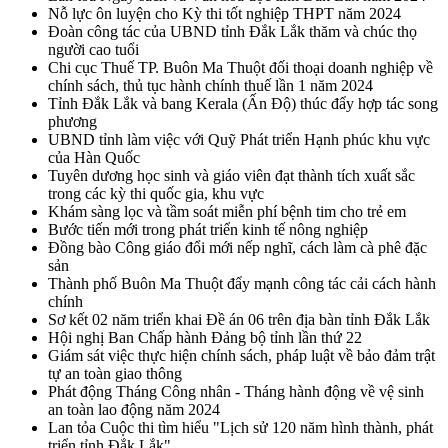
Nỗ lực ôn luyện cho Kỳ thi tốt nghiệp THPT năm 2024
Đoàn công tác của UBND tỉnh Đắk Lắk thăm và chúc thọ
người cao tuổi
Chi cục Thuế TP. Buôn Ma Thuột đối thoại doanh nghiệp về
chính sách, thủ tục hành chính thuế lần 1 năm 2024
Tỉnh Đắk Lắk và bang Kerala (Ấn Độ) thúc đẩy hợp tác song
phương
UBND tỉnh làm việc với Quỹ Phát triển Hạnh phúc khu vực
của Hàn Quốc
Tuyên dương học sinh và giáo viên đạt thành tích xuất sắc
trong các kỳ thi quốc gia, khu vực
Khám sàng lọc và tầm soát miễn phí bệnh tim cho trẻ em
Bước tiến mới trong phát triển kinh tế nông nghiệp
Đồng bào Công giáo đổi mới nếp nghĩ, cách làm cà phê đặc
sản
Thành phố Buôn Ma Thuột đẩy mạnh công tác cải cách hành
chính
Sơ kết 02 năm triển khai Đề án 06 trên địa bàn tỉnh Đắk Lắk
Hội nghị Ban Chấp hành Đảng bộ tỉnh lần thứ 22
Giám sát việc thực hiện chính sách, pháp luật về bảo đảm trật
tự an toàn giao thông
Phát động Tháng Công nhân - Tháng hành động về vệ sinh
an toàn lao động năm 2024
Lan tỏa Cuộc thi tìm hiểu "Lịch sử 120 năm hình thành, phát
triển tỉnh Đắk Lắk"