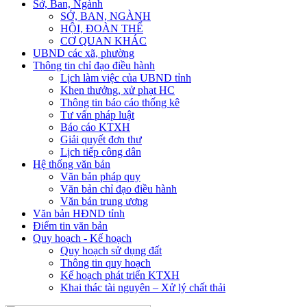
Sở, Ban, Ngành
SỞ, BAN, NGÀNH
HỘI, ĐOÀN THỂ
CƠ QUAN KHÁC
UBND các xã, phường
Thông tin chỉ đạo điều hành
Lịch làm việc của UBND tỉnh
Khen thưởng, xử phạt HC
Thông tin báo cáo thống kê
Tư vấn pháp luật
Báo cáo KTXH
Giải quyết đơn thư
Lịch tiếp công dân
Hệ thống văn bản
Văn bản pháp quy
Văn bản chỉ đạo điều hành
Văn bản trung ương
Văn bản HĐND tỉnh
Điểm tin văn bản
Quy hoạch - Kế hoạch
Quy hoạch sử dụng đất
Thông tin quy hoạch
Kế hoạch phát triển KTXH
Khai thác tài nguyên – Xử lý chất thải