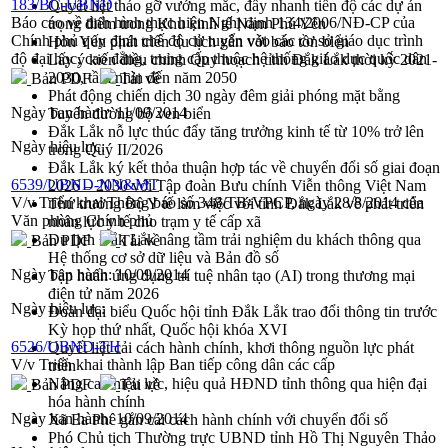
183/BC-UBND
Quyết liệt tháo gỡ vướng mắc, đẩy nhanh tiến độ các dự án
Báo cáo về tình hình thực hiện Nghị định 134/2006/NĐ-CP của
trọng điểm trong Khu kinh tế Nam Phú Yên
Chính phủ quy định chế độ cử tuyển vào các cơ sở giáo dục trình
Hòn Yến phát triển du lịch gắn với bảo tồn biển
độ đại học, cao đẳng, trung cấp thuộc hệ thống giáo dục quốc dân
Lấy ý kiến điều chỉnh Quy hoạch tỉnh Đắk Lắk thời kỳ 2021-
2030, tầm nhìn đến năm 2050
Bản PDF
Tải về
Phát động chiến dịch 30 ngày đêm giải phóng mặt bằng
Ngày ban hành:
11/09/2014
Tuyến đường bộ ven biển
Đắk Lắk nỗ lực thúc đẩy tăng trưởng kinh tế từ 10% trở lên
Ngày hiệu lực:
trong Quý II/2026
Đắk Lắk ký kết thỏa thuận hợp tác về chuyển đổi số giai đoạn
6539/UBND-NN&MT
2026 – 2030 với Tập đoàn Bưu chính Viễn thông Việt Nam
V/v Triển khai Thông báo số 348/TB-VPCP, ngày 28/8/2014 của
Thứ trưởng Bộ Y tế làm việc với tỉnh Đắk Lắk về phát triển
Văn phòng Chính phủ
nhân lực y tế cho trạm y tế cấp xã
Du lịch Đắk Lắk nâng tầm trải nghiệm du khách thông qua
Bản PDF
Tải về
Hệ thống cơ sở dữ liệu và Bản đồ số
Ngày ban hành:
10/09/2014
Tập huấn ứng dụng trí tuệ nhân tạo (AI) trong thương mại
điện tử năm 2026
Ngày hiệu lực:
Đoàn đại biểu Quốc hội tỉnh Đắk Lắk trao đổi thông tin trước
Kỳ họp thứ nhất, Quốc hội khóa XVI
6526/UBND-TH
Quyết liệt cải cách hành chính, khơi thông nguồn lực phát
V/v Triển khai thành lập Ban tiếp công dân các cấp
triển
Nâng cao hiệu lực, hiệu quả HĐND tỉnh thông qua hiện đại
Bản PDF
Tải về
hóa hành chính
Ngày ban hành:
10/09/2014
Xã Ea Phê gắn cải cách hành chính với chuyển đổi số
Phó Chủ tịch Thường trực UBND tỉnh Hồ Thị Nguyên Thảo