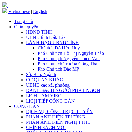
Vietnamese
|
English
Trang chủ
Chính quyền
HĐND TỈNH
UBND tỉnh Đắk Lắk
LÃNH ĐẠO UBND TỈNH
Chủ tịch Đỗ Hữu Huy
Phó Chủ tịch Hồ Thị Nguyên Thảo
Phó Chủ tịch Nguyễn Thiên Văn
Phó Chủ tịch Trương Công Thái
Phó Chủ tịch Đào Mỹ
Sở, Ban, Ngành
CƠ QUAN KHÁC
UBND các xã, phường
DANH SÁCH NGƯỜI PHÁT NGÔN
LỊCH LÀM VIỆC
LỊCH TIẾP CÔNG DÂN
CÔNG DÂN
DỊCH VỤ CÔNG TRỰC TUYẾN
PHẢN ÁNH HIỆN TRƯỜNG
PHẢN ÁNH KIẾN NGHỊ TTHC
CHÍNH SÁCH MỚI