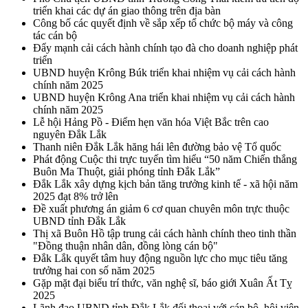
triển khai các dự án giao thông trên địa bàn
Công bố các quyết định về sắp xếp tổ chức bộ máy và công
tác cán bộ
Đẩy mạnh cải cách hành chính tạo đà cho doanh nghiệp phát
triển
UBND huyện Krông Búk triển khai nhiệm vụ cải cách hành
chính năm 2025
UBND huyện Krông Ana triển khai nhiệm vụ cải cách hành
chính năm 2025
Lễ hội Hảng Pồ - Điểm hẹn văn hóa Việt Bắc trên cao
nguyên Đắk Lắk
Thanh niên Đắk Lắk hăng hái lên đường bảo vệ Tổ quốc
Phát động Cuộc thi trực tuyến tìm hiểu “50 năm Chiến thắng
Buôn Ma Thuột, giải phóng tỉnh Đắk Lắk”
Đắk Lắk xây dựng kịch bản tăng trưởng kinh tế - xã hội năm
2025 đạt 8% trở lên
Đề xuất phương án giảm 6 cơ quan chuyên môn trực thuộc
UBND tỉnh Đắk Lắk
Thị xã Buôn Hồ tập trung cải cách hành chính theo tinh thần
"Đồng thuận nhân dân, đồng lòng cán bộ"
Đắk Lắk quyết tâm huy động nguồn lực cho mục tiêu tăng
trưởng hai con số năm 2025
Gặp mặt đại biểu trí thức, văn nghệ sĩ, báo giới Xuân Ất Tỵ
2025
Lãnh đạo UBND tỉnh Đắk Lắk đối thoại với cán bộ, hội viên,