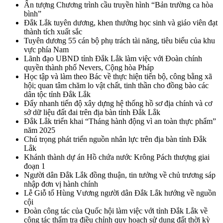
Ấn tượng Chương trình cầu truyền hình “Bản trường ca hòa
bình”
Đắk Lắk tuyên dương, khen thưởng học sinh và giáo viên đạt
thành tích xuất sắc
Tuyên dương 55 cán bộ phụ trách tài năng, tiêu biểu của khu
vực phía Nam
Lãnh đạo UBND tỉnh Đắk Lắk làm việc với Đoàn chính
quyền thành phố Nevers, Cộng hòa Pháp
Học tập và làm theo Bác về thực hiện tiến bộ, công bằng xã
hội; quan tâm chăm lo vật chất, tinh thần cho đồng bào các
dân tộc tỉnh Đắk Lắk
Đẩy nhanh tiến độ xây dựng hệ thống hồ sơ địa chính và cơ
sở dữ liệu đất đai trên địa bàn tỉnh Đắk Lắk
Đắk Lắk triển khai “Tháng hành động vì an toàn thực phẩm”
năm 2025
Chú trọng phát triển nguồn nhân lực trên địa bàn tỉnh Đắk
Lắk
Khánh thành dự án Hồ chứa nước Krông Pách thượng giai
đoạn 1
Người dân Đắk Lắk đồng thuận, tin tưởng về chủ trương sáp
nhập đơn vị hành chính
Lễ Giỗ tổ Hùng Vương người dân Đắk Lắk hướng về nguồn
cội
Đoàn công tác của Quốc hội làm việc với tỉnh Đắk Lắk về
công tác thẩm tra điều chỉnh quy hoạch sử dụng đất thời kỳ