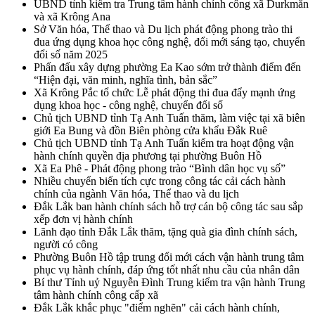
UBND tỉnh kiểm tra Trung tâm hành chính công xã Durkmăn
và xã Krông Ana
Sở Văn hóa, Thể thao và Du lịch phát động phong trào thi
đua ứng dụng khoa học công nghệ, đổi mới sáng tạo, chuyển
đổi số năm 2025
Phấn đấu xây dựng phường Ea Kao sớm trở thành điểm đến
“Hiện đại, văn minh, nghĩa tình, bản sắc”
Xã Krông Pắc tổ chức Lễ phát động thi đua đẩy mạnh ứng
dụng khoa học - công nghệ, chuyển đổi số
Chủ tịch UBND tỉnh Tạ Anh Tuấn thăm, làm việc tại xã biên
giới Ea Bung và đồn Biên phòng cửa khẩu Đắk Ruê
Chủ tịch UBND tỉnh Tạ Anh Tuấn kiểm tra hoạt động vận
hành chính quyền địa phương tại phường Buôn Hồ
Xã Ea Phê - Phát động phong trào “Bình dân học vụ số”
Nhiều chuyển biến tích cực trong công tác cải cách hành
chính của ngành Văn hóa, Thể thao và du lịch
Đắk Lắk ban hành chính sách hỗ trợ cán bộ công tác sau sắp
xếp đơn vị hành chính
Lãnh đạo tỉnh Đắk Lắk thăm, tặng quà gia đình chính sách,
người có công
Phường Buôn Hồ tập trung đổi mới cách vận hành trung tâm
phục vụ hành chính, đáp ứng tốt nhất nhu cầu của nhân dân
Bí thư Tỉnh uỷ Nguyễn Đình Trung kiểm tra vận hành Trung
tâm hành chính công cấp xã
Đắk Lắk khắc phục "điểm nghẽn" cải cách hành chính,