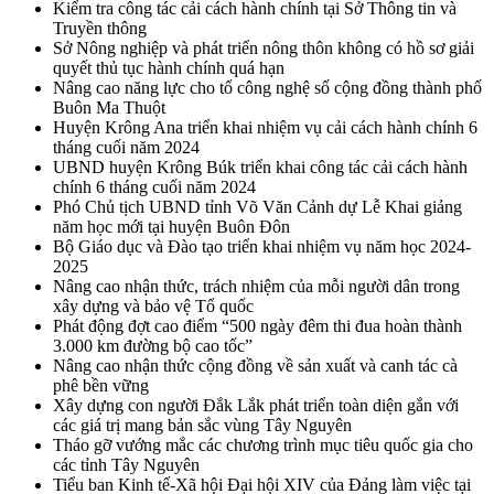
Kiểm tra công tác cải cách hành chính tại Sở Thông tin và
Truyền thông
Sở Nông nghiệp và phát triển nông thôn không có hồ sơ giải
quyết thủ tục hành chính quá hạn
Nâng cao năng lực cho tổ công nghệ số cộng đồng thành phố
Buôn Ma Thuột
Huyện Krông Ana triển khai nhiệm vụ cải cách hành chính 6
tháng cuối năm 2024
UBND huyện Krông Búk triển khai công tác cải cách hành
chính 6 tháng cuối năm 2024
Phó Chủ tịch UBND tỉnh Võ Văn Cảnh dự Lễ Khai giảng
năm học mới tại huyện Buôn Đôn
Bộ Giáo dục và Đào tạo triển khai nhiệm vụ năm học 2024-
2025
Nâng cao nhận thức, trách nhiệm của mỗi người dân trong
xây dựng và bảo vệ Tổ quốc
Phát động đợt cao điểm “500 ngày đêm thi đua hoàn thành
3.000 km đường bộ cao tốc”
Nâng cao nhận thức cộng đồng về sản xuất và canh tác cà
phê bền vững
Xây dựng con người Đắk Lắk phát triển toàn diện gắn với
các giá trị mang bản sắc vùng Tây Nguyên
Tháo gỡ vướng mắc các chương trình mục tiêu quốc gia cho
các tỉnh Tây Nguyên
Tiểu ban Kinh tế-Xã hội Đại hội XIV của Đảng làm việc tại