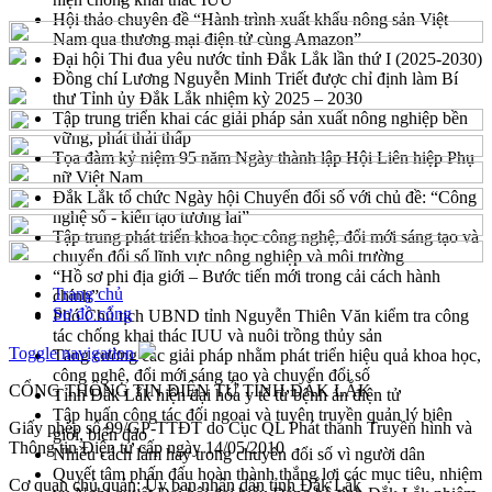
Hội thảo chuyên đề “Hành trình xuất khẩu nông sản Việt
Nam qua thương mại điện tử cùng Amazon”
Đại hội Thi đua yêu nước tỉnh Đắk Lắk lần thứ I (2025-2030)
Đồng chí Lương Nguyễn Minh Triết được chỉ định làm Bí
thư Tỉnh ủy Đắk Lắk nhiệm kỳ 2025 – 2030
Tập trung triển khai các giải pháp sản xuất nông nghiệp bền
vững, phát thải thấp
Tọa đàm kỷ niệm 95 năm Ngày thành lập Hội Liên hiệp Phụ
nữ Việt Nam
Đắk Lắk tổ chức Ngày hội Chuyển đổi số với chủ đề: “Công
nghệ số - kiến tạo tương lai”
Tập trung phát triển khoa học công nghệ, đổi mới sáng tạo và
chuyển đổi số lĩnh vực nông nghiệp và môi trường
“Hồ sơ phi địa giới – Bước tiến mới trong cải cách hành
Trang chủ
chính”
Sơ đồ cổng
Phó Chủ tịch UBND tỉnh Nguyễn Thiên Văn kiểm tra công
tác chống khai thác IUU và nuôi trồng thủy sản
Toggle navigation
Tăng cường các giải pháp nhằm phát triển hiệu quả khoa học,
công nghệ, đổi mới sáng tạo và chuyển đổi số
CỔNG THÔNG TIN ĐIỆN TỬ TỈNH ĐẮK LẮK
Tỉnh Đắk Lắk hiện đại hóa y tế từ bệnh án điện tử
Tập huấn công tác đối ngoại và tuyên truyền quản lý biên
Giấy phép số 99/GP-TTĐT do Cục QL Phát thanh Truyền hình và
giới, biển đảo
Thông tin Điện tử cấp ngày 14/05/2010
Nhiều cách làm hay trong chuyển đổi số vì người dân
Quyết tâm phấn đấu hoàn thành thắng lợi các mục tiêu, nhiệm
Cơ quan chủ quản: Ủy ban nhân dân tỉnh Đắk Lắk