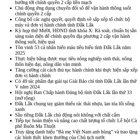
hướng tới chính quyền 2 cấp liền mạch
Chủ động ứng dụng chuyển đổi số để vận hành thông suốt
chính quyền 2 cấp
Công bố các nghị quyết, quyết định về sắp xếp tổ chức bộ
máy và đơn vị hành chính tỉnh Đắk Lắk
Kỳ họp thứ Mười, HĐND tỉnh khóa X: Rà soát, chuẩn bị sẵn
sàng toàn diện để chính quyền địa phương 2 cấp vận hành
thông suốt, hiệu quả
Tôn vinh 53 cá nhân hiến máu tiêu biểu tỉnh Đắk Lắk năm
2025
Thực hiện bằng được mục tiêu nông nghiệp sinh thái, nông
thôn hiện đại, nông dân văn minh
Tăng cường cải cách thủ tục hành chính khi thực hiện sắp xếp
đơn vị hành chính
Có 49 tác phẩm đạt giải tại Giải Báo chí tỉnh Đắk Lắk lần thứ
V năm 2024
Hội nghị Ban Chấp hành Đảng bộ tỉnh Đắk Lắk lần thứ 33
(mở rộng)
Đắk Lắk chung tay giảm thiểu rác thải nhựa, lan tỏa lối sống
xanh
Sầu riêng Đắk Lắk chủ động nói không với chất cấm
Tiếp tục hoàn thiện và nâng cao chất lượng tổ chức Lễ hội Cà
phê Buôn Ma Thuột
Truy tặng danh hiệu “Bà mẹ Việt Nam anh hùng” và trao tặng
các hình thức khen thưởng của Chủ tịch nước