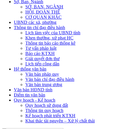
Sở, Ban, Ngành
SỞ, BAN, NGÀNH
HỘI, ĐOÀN THỂ
CƠ QUAN KHÁC
UBND các xã, phường
Thông tin chỉ đạo điều hành
Lịch làm việc của UBND tỉnh
Khen thưởng, xử phạt HC
Thông tin báo cáo thống kê
Tư vấn pháp luật
Báo cáo KTXH
Giải quyết đơn thư
Lịch tiếp công dân
Hệ thống văn bản
Văn bản pháp quy
Văn bản chỉ đạo điều hành
Văn bản trung ương
Văn bản HĐND tỉnh
Điểm tin văn bản
Quy hoạch - Kế hoạch
Quy hoạch sử dụng đất
Thông tin quy hoạch
Kế hoạch phát triển KTXH
Khai thác tài nguyên – Xử lý chất thải