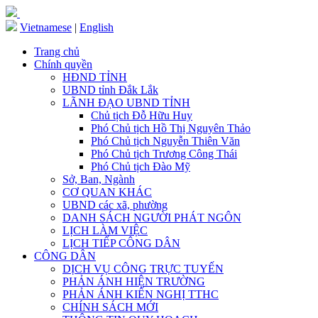
Vietnamese
|
English
Trang chủ
Chính quyền
HĐND TỈNH
UBND tỉnh Đắk Lắk
LÃNH ĐẠO UBND TỈNH
Chủ tịch Đỗ Hữu Huy
Phó Chủ tịch Hồ Thị Nguyên Thảo
Phó Chủ tịch Nguyễn Thiên Văn
Phó Chủ tịch Trương Công Thái
Phó Chủ tịch Đào Mỹ
Sở, Ban, Ngành
CƠ QUAN KHÁC
UBND các xã, phường
DANH SÁCH NGƯỜI PHÁT NGÔN
LỊCH LÀM VIỆC
LỊCH TIẾP CÔNG DÂN
CÔNG DÂN
DỊCH VỤ CÔNG TRỰC TUYẾN
PHẢN ÁNH HIỆN TRƯỜNG
PHẢN ÁNH KIẾN NGHỊ TTHC
CHÍNH SÁCH MỚI