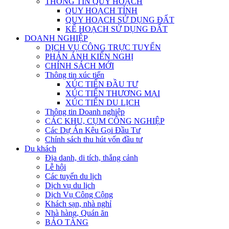
THÔNG TIN QUY HOẠCH
QUY HOẠCH TỈNH
QUY HOẠCH SỬ DỤNG ĐẤT
KẾ HOẠCH SỬ DỤNG ĐẤT
DOANH NGHIỆP
DỊCH VỤ CÔNG TRỰC TUYẾN
PHẢN ÁNH KIẾN NGHỊ
CHÍNH SÁCH MỚI
Thông tin xúc tiến
XÚC TIẾN ĐẦU TƯ
XÚC TIẾN THƯƠNG MẠI
XÚC TIẾN DU LỊCH
Thông tin Doanh nghiệp
CÁC KHU, CỤM CÔNG NGHIỆP
Các Dự Án Kêu Gọi Đầu Tư
Chính sách thu hút vốn đầu tư
Du khách
Địa danh, di tích, thắng cảnh
Lễ hội
Các tuyến du lịch
Dịch vụ du lịch
Dịch Vụ Công Cộng
Khách sạn, nhà nghỉ
Nhà hàng, Quán ăn
BẢO TÀNG