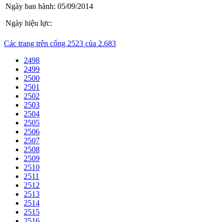
Ngày ban hành:
05/09/2014
Ngày hiệu lực:
Các trang trên cổng 2523 của 2.683
2498
2499
2500
2501
2502
2503
2504
2505
2506
2507
2508
2509
2510
2511
2512
2513
2514
2515
2516