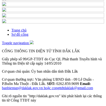
Trang chủ
Sơ đồ cổng
Toggle navigation
CỔNG THÔNG TIN ĐIỆN TỬ TỈNH ĐẮK LẮK
Giấy phép số 99/GP-TTĐT do Cục QL Phát thanh Truyền hình và
Thông tin Điện tử cấp ngày 14/05/2010
Cơ quan chủ quản: Ủy ban nhân dân tỉnh Đắk Lắk
Cơ quan thường trực: Văn phòng UBND tỉnh - 09 Lê Duẩn -
P.Buôn Ma Thuột - Đắk Lắk.
SĐT:
0262.859.9699
Email:
banbientap@daklak.gov.vn hoặc congttdtdaklak@gmail.com
Ghi rõ nguồn tin "http://daklak.gov.vn" khi phát hành lại các thông
tin từ Cổng TTĐT này