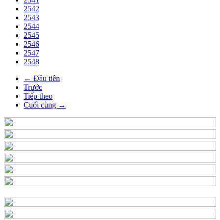
2542
2543
2544
2545
2546
2547
2548
← Đầu tiên
Trước
Tiếp theo
Cuối cùng →