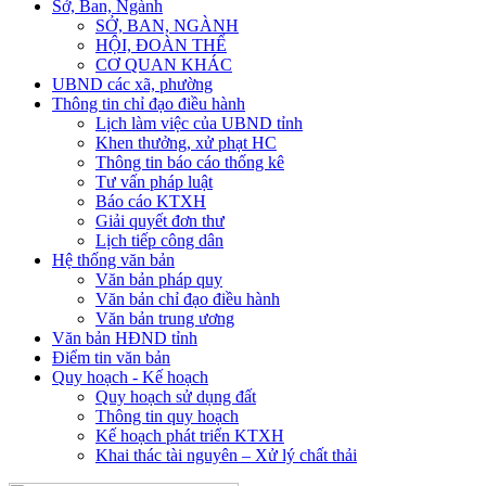
Sở, Ban, Ngành
SỞ, BAN, NGÀNH
HỘI, ĐOÀN THỂ
CƠ QUAN KHÁC
UBND các xã, phường
Thông tin chỉ đạo điều hành
Lịch làm việc của UBND tỉnh
Khen thưởng, xử phạt HC
Thông tin báo cáo thống kê
Tư vấn pháp luật
Báo cáo KTXH
Giải quyết đơn thư
Lịch tiếp công dân
Hệ thống văn bản
Văn bản pháp quy
Văn bản chỉ đạo điều hành
Văn bản trung ương
Văn bản HĐND tỉnh
Điểm tin văn bản
Quy hoạch - Kế hoạch
Quy hoạch sử dụng đất
Thông tin quy hoạch
Kế hoạch phát triển KTXH
Khai thác tài nguyên – Xử lý chất thải