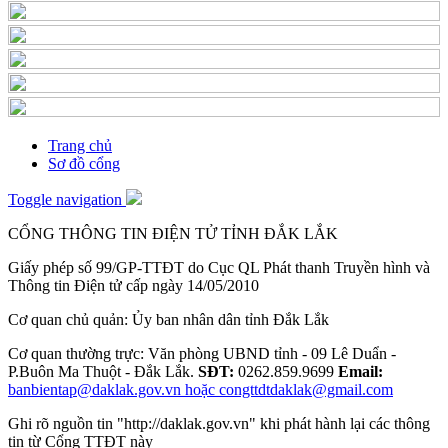
Trang chủ
Sơ đồ cổng
Toggle navigation
CỔNG THÔNG TIN ĐIỆN TỬ TỈNH ĐẮK LẮK
Giấy phép số 99/GP-TTĐT do Cục QL Phát thanh Truyền hình và
Thông tin Điện tử cấp ngày 14/05/2010
Cơ quan chủ quản: Ủy ban nhân dân tỉnh Đắk Lắk
Cơ quan thường trực: Văn phòng UBND tỉnh - 09 Lê Duẩn -
P.Buôn Ma Thuột - Đắk Lắk.
SĐT:
0262.859.9699
Email:
banbientap@daklak.gov.vn hoặc congttdtdaklak@gmail.com
Ghi rõ nguồn tin "http://daklak.gov.vn" khi phát hành lại các thông
tin từ Cổng TTĐT này