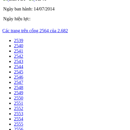
Ngày ban hành:
14/07/2014
Ngày hiệu lực:
Các trang trên cổng 2564 của 2.682
2539
2540
2541
2542
2543
2544
2545
2546
2547
2548
2549
2550
2551
2552
2553
2554
2555
2556