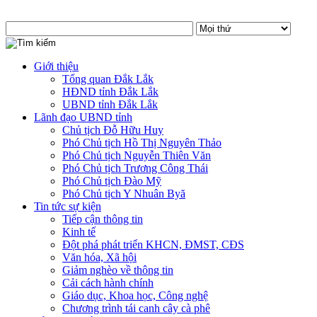
Giới thiệu
Tổng quan Đắk Lắk
HĐND tỉnh Đắk Lắk
UBND tỉnh Đắk Lắk
Lãnh đạo UBND tỉnh
Chủ tịch Đỗ Hữu Huy
Phó Chủ tịch Hồ Thị Nguyên Thảo
Phó Chủ tịch Nguyễn Thiên Văn
Phó Chủ tịch Trương Công Thái
Phó Chủ tịch Đào Mỹ
Phó Chủ tịch Y Nhuân Byă
Tin tức sự kiện
Tiếp cận thông tin
Kinh tế
Đột phá phát triển KHCN, ĐMST, CĐS
Văn hóa, Xã hội
Giảm nghèo về thông tin
Cải cách hành chính
Giáo dục, Khoa học, Công nghệ
Chương trình tái canh cây cà phê