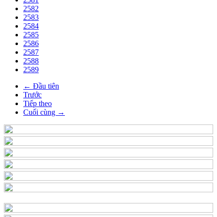
2582
2583
2584
2585
2586
2587
2588
2589
← Đầu tiên
Trước
Tiếp theo
Cuối cùng →