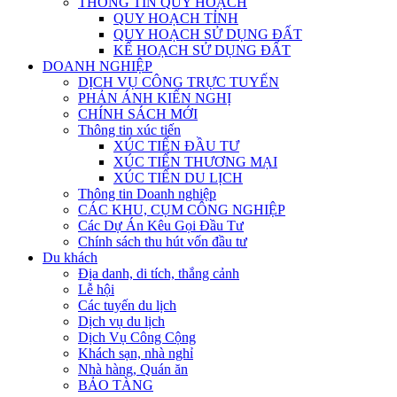
THÔNG TIN QUY HOẠCH
QUY HOẠCH TỈNH
QUY HOẠCH SỬ DỤNG ĐẤT
KẾ HOẠCH SỬ DỤNG ĐẤT
DOANH NGHIỆP
DỊCH VỤ CÔNG TRỰC TUYẾN
PHẢN ÁNH KIẾN NGHỊ
CHÍNH SÁCH MỚI
Thông tin xúc tiến
XÚC TIẾN ĐẦU TƯ
XÚC TIẾN THƯƠNG MẠI
XÚC TIẾN DU LỊCH
Thông tin Doanh nghiệp
CÁC KHU, CỤM CÔNG NGHIỆP
Các Dự Án Kêu Gọi Đầu Tư
Chính sách thu hút vốn đầu tư
Du khách
Địa danh, di tích, thắng cảnh
Lễ hội
Các tuyến du lịch
Dịch vụ du lịch
Dịch Vụ Công Cộng
Khách sạn, nhà nghỉ
Nhà hàng, Quán ăn
BẢO TÀNG