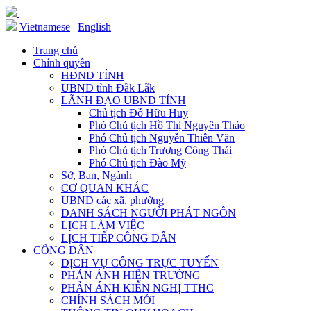
Vietnamese
|
English
Trang chủ
Chính quyền
HĐND TỈNH
UBND tỉnh Đắk Lắk
LÃNH ĐẠO UBND TỈNH
Chủ tịch Đỗ Hữu Huy
Phó Chủ tịch Hồ Thị Nguyên Thảo
Phó Chủ tịch Nguyễn Thiên Văn
Phó Chủ tịch Trương Công Thái
Phó Chủ tịch Đào Mỹ
Sở, Ban, Ngành
CƠ QUAN KHÁC
UBND các xã, phường
DANH SÁCH NGƯỜI PHÁT NGÔN
LỊCH LÀM VIỆC
LỊCH TIẾP CÔNG DÂN
CÔNG DÂN
DỊCH VỤ CÔNG TRỰC TUYẾN
PHẢN ÁNH HIỆN TRƯỜNG
PHẢN ÁNH KIẾN NGHỊ TTHC
CHÍNH SÁCH MỚI