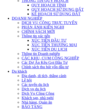
THÔNG TIN QUY HOẠCH
QUY HOẠCH TỈNH
QUY HOẠCH SỬ DỤNG ĐẤT
KẾ HOẠCH SỬ DỤNG ĐẤT
DOANH NGHIỆP
DỊCH VỤ CÔNG TRỰC TUYẾN
PHẢN ÁNH KIẾN NGHỊ
CHÍNH SÁCH MỚI
Thông tin xúc tiến
XÚC TIẾN ĐẦU TƯ
XÚC TIẾN THƯƠNG MẠI
XÚC TIẾN DU LỊCH
Thông tin Doanh nghiệp
CÁC KHU, CỤM CÔNG NGHIỆP
Các Dự Án Kêu Gọi Đầu Tư
Chính sách thu hút vốn đầu tư
Du khách
Địa danh, di tích, thắng cảnh
Lễ hội
Các tuyến du lịch
Dịch vụ du lịch
Dịch Vụ Công Cộng
Khách sạn, nhà nghỉ
Nhà hàng, Quán ăn
BẢO TÀNG