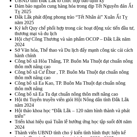
UBND tỉnh Đắk Lắk tổ chức họp báo định kỳ
Đảm bảo nguồn cung hàng hóa trong dịp Tết Nguyên đán Ất
Tỵ 2025
Đắk Lắk phát động phong trào “Tết Nhân ái” Xuân Ất Tỵ
năm 2025
Ký kết Quy chế phối hợp trong các hoạt động xúc tiến đầu tư,
thương mại và du lịch
Hội chợ Công Thương và sản phẩm OCOP – Đắk Lắk năm
2024
Sở Văn hóa, Thể thao và Du lịch đẩy mạnh công tác cải cách
hành chính
Công bố xã Hòa Thắng, TP. Buôn Ma Thuột đạt chuẩn nông
thôn mới nâng cao
Công bố xã Cư Êbur , TP. Buôn Ma Thuột đạt chuẩn nông
thôn mới nâng cao
Công bố xã Ea Kao, TP. Buôn Ma Thuột đạt chuẩn nông
thôn mới nâng
Công bố xã Ea Tu đạt chuẩn nông thôn mới nâng cao
Hội thi Tuyên truyền viên giỏi Hội Nông dân tỉnh Đắk Lắk
năm 2024
Hội thảo khoa học “Đắk Lắk – 120 năm hình thành và phát
triển”
Triển khai hiệu quả Tuần lễ hưởng ứng học tập suốt đời năm
2024
Thành viên UBND tỉnh cho ý kiến tình hình thực hiện kế