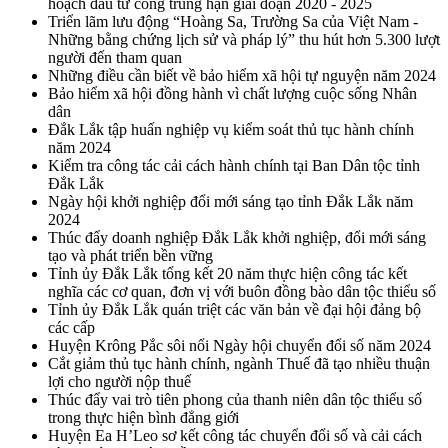
hoạch đầu tư công trung hạn giai đoạn 2020 - 2025
Triển lãm lưu động “Hoàng Sa, Trường Sa của Việt Nam -
Những bằng chứng lịch sử và pháp lý” thu hút hơn 5.300 lượt
người đến tham quan
Những điều cần biết về bảo hiểm xã hội tự nguyện năm 2024
Bảo hiểm xã hội đồng hành vì chất lượng cuộc sống Nhân
dân
Đắk Lắk tập huấn nghiệp vụ kiểm soát thủ tục hành chính
năm 2024
Kiểm tra công tác cải cách hành chính tại Ban Dân tộc tỉnh
Đắk Lắk
Ngày hội khởi nghiệp đổi mới sáng tạo tỉnh Đắk Lắk năm
2024
Thúc đẩy doanh nghiệp Đắk Lắk khởi nghiệp, đổi mới sáng
tạo và phát triển bền vững
Tỉnh ủy Đắk Lắk tổng kết 20 năm thực hiện công tác kết
nghĩa các cơ quan, đơn vị với buôn đồng bào dân tộc thiểu số
Tỉnh ủy Đắk Lắk quán triệt các văn bản về đại hội đảng bộ
các cấp
Huyện Krông Pắc sôi nổi Ngày hội chuyển đổi số năm 2024
Cắt giảm thủ tục hành chính, ngành Thuế đã tạo nhiều thuận
lợi cho người nộp thuế
Thúc đẩy vai trò tiên phong của thanh niên dân tộc thiểu số
trong thực hiện bình đẳng giới
Huyện Ea H’Leo sơ kết công tác chuyển đổi số và cải cách