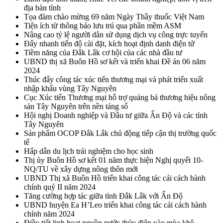
địa bàn tỉnh
Tọa đàm chào mừng 69 năm Ngày Thầy thuốc Việt Nam
Tiện ích từ thông báo lưu trú qua phần mềm ASM
Nâng cao tỷ lệ người dân sử dụng dịch vụ công trực tuyến
Đẩy nhanh tiến độ cài đặt, kích hoạt định danh điện tử
Tiềm năng của Đắk Lắk cơ hội của các nhà đầu tư
UBND thị xã Buôn Hồ sơ kết và triển khai Đề án 06 năm
2024
Thúc đẩy công tác xúc tiến thương mại và phát triển xuất
nhập khẩu vùng Tây Nguyên
Cục Xúc tiến Thương mại hỗ trợ quảng bá thương hiệu nông
sản Tây Nguyên trên nền tảng số
Hội nghị Doanh nghiệp và Đầu tư giữa Ấn Độ và các tỉnh
Tây Nguyên
Sản phẩm OCOP Đắk Lắk chủ động tiếp cận thị trường quốc
tế
Hấp dẫn du lịch trải nghiệm cho học sinh
Thị ủy Buôn Hồ sơ kết 01 năm thực hiện Nghị quyết 10-
NQ/TU về xây dựng nông thôn mới
UBND Thị xã Buôn Hồ triển khai công tác cải cách hành
chính quý II năm 2024
Tăng cường hợp tác giữa tỉnh Đắk Lắk với Ấn Độ
UBND huyện Ea H’Leo triển khai công tác cải cách hành
chính năm 2024
Điều tiết linh hoạt nguồn nước thủy điện vào mùa khô