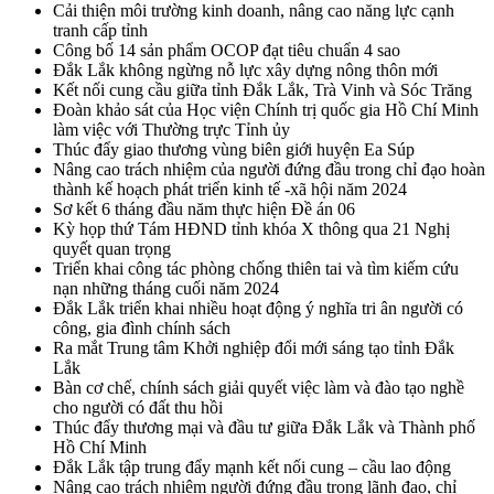
Cải thiện môi trường kinh doanh, nâng cao năng lực cạnh
tranh cấp tỉnh
Công bố 14 sản phẩm OCOP đạt tiêu chuẩn 4 sao
Đắk Lắk không ngừng nỗ lực xây dựng nông thôn mới
Kết nối cung cầu giữa tỉnh Đắk Lắk, Trà Vinh và Sóc Trăng
Đoàn khảo sát của Học viện Chính trị quốc gia Hồ Chí Minh
làm việc với Thường trực Tỉnh ủy
Thúc đẩy giao thương vùng biên giới huyện Ea Súp
Nâng cao trách nhiệm của người đứng đầu trong chỉ đạo hoàn
thành kế hoạch phát triển kinh tế -xã hội năm 2024
Sơ kết 6 tháng đầu năm thực hiện Đề án 06
Kỳ họp thứ Tám HĐND tỉnh khóa X thông qua 21 Nghị
quyết quan trọng
Triển khai công tác phòng chống thiên tai và tìm kiếm cứu
nạn những tháng cuối năm 2024
Đắk Lắk triển khai nhiều hoạt động ý nghĩa tri ân người có
công, gia đình chính sách
Ra mắt Trung tâm Khởi nghiệp đổi mới sáng tạo tỉnh Đắk
Lắk
Bàn cơ chế, chính sách giải quyết việc làm và đào tạo nghề
cho người có đất thu hồi
Thúc đẩy thương mại và đầu tư giữa Đắk Lắk và Thành phố
Hồ Chí Minh
Đắk Lắk tập trung đẩy mạnh kết nối cung – cầu lao động
Nâng cao trách nhiệm người đứng đầu trong lãnh đạo, chỉ