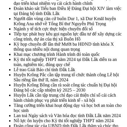
đạo triển khai nhiệm vụ cải cách hành chính
Đoàn khảo sát Tiểu ban Điều lệ Đảng Đại hội XIV làm việc
tại Đảng bộ tỉnh Đắk Lắk
Người dân vùng căn cứ buôn Dur 1, xã Dur Kmăl huyện
Krông Ana nhớ về Tổng Bí thư Nguyễn Phú Trọng
Ngành y tế tích cực thực hiện chuyển đổi số
Tiếp tục phát huy kêu gọi nguồn lực đầu tư để xây dựng các
công trình, dự án của thị xã Buôn Hồ
Kỳ họp chuyên đề lần thứ Mười ba HĐND tỉnh khóa X
thông qua nhiều nội dung quan trọng
Khai mạc chương trình Hành trình đỏ toàn quốc
Kỳ thi tốt nghiệp THPT năm 2024 tại Đắk Lắk diễn ra an
toàn, nghiêm túc, đúng quy chế
Lễ trao Giải Báo chí tỉnh Đắk Lắk
Huyện Krông Pắc cần tập trung tổ chức thành công Lễ hội
Sầu riêng lần thứ II, năm 2024
Huyện Krông Bông cần rà soát công tác chuẩn bị Đại hội
Đảng bộ các cấp nhiệm kỳ 2025 – 2030
Huyện Lắk cần tập trung chỉ đạo cải thiện chỉ số cải cách
hành chính phục vụ phát triển kinh tế - xã hội
Tăng cường triển khai hoạt động dạy và học bơi an toàn cho
học sinh
Lan toả Ngày sách và Văn hóa đọc tỉnh Đắk Lắk năm 2024
Nỗ lực ôn luyện cho Kỳ thi tốt nghiệp THPT năm 2024
Đoàn công tác của UBND tỉnh Đắk Lắk thăm và chúc thọ