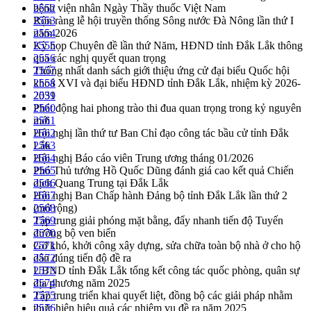
bệnh viện nhân Ngày Thầy thuốc Việt Nam
2552
Rộn ràng lễ hội truyền thống Sông nước Đà Nông lần thứ I
2553
năm 2026
2554
Kỳ họp Chuyên đề lần thứ Năm, HĐND tỉnh Đắk Lắk thông
2555
qua các nghị quyết quan trọng
2556
Thống nhất danh sách giới thiệu ứng cử đại biểu Quốc hội
2557
khoá XVI và đại biểu HĐND tỉnh Đắk Lắk, nhiệm kỳ 2026-
2558
2031
2559
Phát động hai phong trào thi đua quan trọng trong kỷ nguyên
2560
mới
2561
Hội nghị lần thứ tư Ban Chỉ đạo công tác bầu cử tỉnh Đắk
2562
Lắk
2563
Hội nghị Báo cáo viên Trung ương tháng 01/2026
2564
Phó Thủ tướng Hồ Quốc Dũng đánh giá cao kết quả Chiến
2565
dịch Quang Trung tại Đắk Lắk
2566
Hội nghị Ban Chấp hành Đảng bộ tỉnh Đắk Lắk lần thứ 2
2567
(mở rộng)
2568
Tập trung giải phóng mặt bằng, đẩy nhanh tiến độ Tuyến
2569
đường bộ ven biển
2570
Gỡ khó, khởi công xây dựng, sửa chữa toàn bộ nhà ở cho hộ
2571
dân đúng tiến độ đề ra
2572
UBND tỉnh Đắk Lắk tổng kết công tác quốc phòng, quân sự
2573
địa phương năm 2025
2574
Tập trung triển khai quyết liệt, đồng bộ các giải pháp nhằm
2575
thực hiện hiệu quả các nhiệm vụ đề ra năm 2025
2576