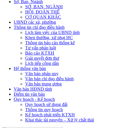
Sở, Ban, Ngành
SỞ, BAN, NGÀNH
HỘI, ĐOÀN THỂ
CƠ QUAN KHÁC
UBND các xã, phường
Thông tin chỉ đạo điều hành
Lịch làm việc của UBND tỉnh
Khen thưởng, xử phạt HC
Thông tin báo cáo thống kê
Tư vấn pháp luật
Báo cáo KTXH
Giải quyết đơn thư
Lịch tiếp công dân
Hệ thống văn bản
Văn bản pháp quy
Văn bản chỉ đạo điều hành
Văn bản trung ương
Văn bản HĐND tỉnh
Điểm tin văn bản
Quy hoạch - Kế hoạch
Quy hoạch sử dụng đất
Thông tin quy hoạch
Kế hoạch phát triển KTXH
Khai thác tài nguyên – Xử lý chất thải