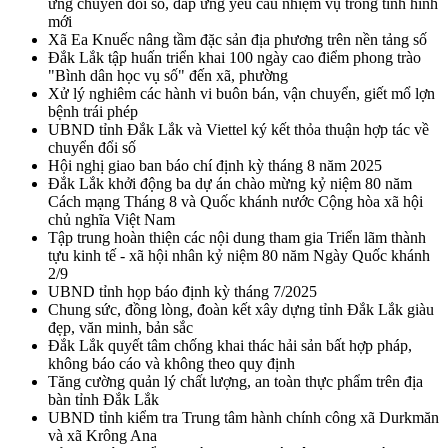
ứng chuyển đổi số, đáp ứng yêu cầu nhiệm vụ trong tình hình
mới
Xã Ea Knuếc nâng tầm đặc sản địa phương trên nền tảng số
Đắk Lắk tập huấn triển khai 100 ngày cao điểm phong trào
"Bình dân học vụ số" đến xã, phường
Xử lý nghiêm các hành vi buôn bán, vận chuyển, giết mổ lợn
bệnh trái phép
UBND tỉnh Đắk Lắk và Viettel ký kết thỏa thuận hợp tác về
chuyển đổi số
Hội nghị giao ban báo chí định kỳ tháng 8 năm 2025
Đắk Lắk khởi động ba dự án chào mừng kỷ niệm 80 năm
Cách mạng Tháng 8 và Quốc khánh nước Cộng hòa xã hội
chủ nghĩa Việt Nam
Tập trung hoàn thiện các nội dung tham gia Triển lãm thành
tựu kinh tế - xã hội nhân kỷ niệm 80 năm Ngày Quốc khánh
2/9
UBND tỉnh họp báo định kỳ tháng 7/2025
Chung sức, đồng lòng, đoàn kết xây dựng tỉnh Đắk Lắk giàu
đẹp, văn minh, bản sắc
Đắk Lắk quyết tâm chống khai thác hải sản bất hợp pháp,
không báo cáo và không theo quy định
Tăng cường quản lý chất lượng, an toàn thực phẩm trên địa
bàn tỉnh Đắk Lắk
UBND tỉnh kiểm tra Trung tâm hành chính công xã Durkmăn
và xã Krông Ana