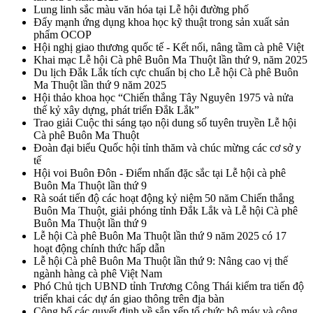
Lung linh sắc màu văn hóa tại Lễ hội đường phố
Đẩy mạnh ứng dụng khoa học kỹ thuật trong sản xuất sản
phẩm OCOP
Hội nghị giao thương quốc tế - Kết nối, nâng tầm cà phê Việt
Khai mạc Lễ hội Cà phê Buôn Ma Thuột lần thứ 9, năm 2025
Du lịch Đắk Lắk tích cực chuẩn bị cho Lễ hội Cà phê Buôn
Ma Thuột lần thứ 9 năm 2025
Hội thảo khoa học “Chiến thắng Tây Nguyên 1975 và nửa
thế kỷ xây dựng, phát triển Đắk Lắk”
Trao giải Cuộc thi sáng tạo nội dung số tuyên truyền Lễ hội
Cà phê Buôn Ma Thuột
Đoàn đại biểu Quốc hội tỉnh thăm và chúc mừng các cơ sở y
tế
Hội voi Buôn Đôn - Điểm nhấn đặc sắc tại Lễ hội cà phê
Buôn Ma Thuột lần thứ 9
Rà soát tiến độ các hoạt động kỷ niệm 50 năm Chiến thắng
Buôn Ma Thuột, giải phóng tỉnh Đắk Lắk và Lễ hội Cà phê
Buôn Ma Thuột lần thứ 9
Lễ hội Cà phê Buôn Ma Thuột lần thứ 9 năm 2025 có 17
hoạt động chính thức hấp dẫn
Lễ hội Cà phê Buôn Ma Thuột lần thứ 9: Nâng cao vị thế
ngành hàng cà phê Việt Nam
Phó Chủ tịch UBND tỉnh Trương Công Thái kiểm tra tiến độ
triển khai các dự án giao thông trên địa bàn
Công bố các quyết định về sắp xếp tổ chức bộ máy và công