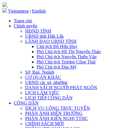
Vietnamese
|
English
Trang chủ
Chính quyền
HĐND TỈNH
UBND tỉnh Đắk Lắk
LÃNH ĐẠO UBND TỈNH
Chủ tịch Đỗ Hữu Huy
Phó Chủ tịch Hồ Thị Nguyên Thảo
Phó Chủ tịch Nguyễn Thiên Văn
Phó Chủ tịch Trương Công Thái
Phó Chủ tịch Đào Mỹ
Sở, Ban, Ngành
CƠ QUAN KHÁC
UBND các xã, phường
DANH SÁCH NGƯỜI PHÁT NGÔN
LỊCH LÀM VIỆC
LỊCH TIẾP CÔNG DÂN
CÔNG DÂN
DỊCH VỤ CÔNG TRỰC TUYẾN
PHẢN ÁNH HIỆN TRƯỜNG
PHẢN ÁNH KIẾN NGHỊ TTHC
CHÍNH SÁCH MỚI