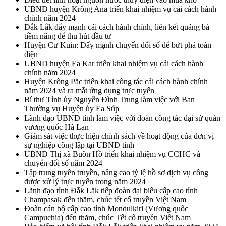
UBND huyện Krông Ana triển khai nhiệm vụ cải cách hành
chính năm 2024
Đắk Lắk đẩy mạnh cải cách hành chính, liên kết quảng bá
tiềm năng để thu hút đầu tư
Huyện Cư Kuin: Đẩy mạnh chuyển đổi số để bứt phá toàn
diện
UBND huyện Ea Kar triển khai nhiệm vụ cải cách hành
chính năm 2024
Huyện Krông Pắc triển khai công tác cải cách hành chính
năm 2024 và ra mắt ứng dụng trực tuyến
Bí thư Tỉnh ủy Nguyễn Đình Trung làm việc với Ban
Thường vụ Huyện ủy Ea Súp
Lãnh đạo UBND tỉnh làm việc với đoàn công tác đại sứ quán
vương quốc Hà Lan
Giám sát việc thực hiện chính sách về hoạt động của đơn vị
sự nghiệp công lập tại UBND tỉnh
UBND Thị xã Buôn Hồ triển khai nhiệm vụ CCHC và
chuyển đổi số năm 2024
Tập trung tuyên truyền, nâng cao tỷ lệ hồ sơ dịch vụ công
được xử lý trực tuyến trong năm 2024
Lãnh đạo tỉnh Đắk Lắk tiếp đoàn đại biểu cấp cao tỉnh
Champasak đến thăm, chúc tết cổ truyền Việt Nam
Đoàn cán bộ cấp cao tỉnh Mondulkiri (Vương quốc
Campuchia) đến thăm, chúc Tết cổ truyền Việt Nam