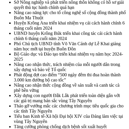
Sở Nông nghiệp và phát triển nông thôn không có hồ sơ giải
quyết thủ tục hành chính quá hạn
Nâng cao năng lực cho tổ công nghệ số cộng đồng thành phố
Buôn Ma Thuột
Huyện Krông Ana triển khai nhiệm vụ cải cách hành chính 6
tháng cuối năm 2024
UBND huyện Krông Búk triển khai công tác cải cách hành
chính 6 tháng cuối năm 2024
Phó Chủ tịch UBND tỉnh Võ Văn Cảnh dự Lễ Khai giảng
năm học mới tại huyện Buôn Đôn
Bộ Giáo dục và Đào tạo triển khai nhiệm vụ năm học 2024-
2025
Nâng cao nhận thức, trách nhiệm của mỗi người dân trong
xây dựng và bảo vệ Tổ quốc
Phát động đợt cao điểm “500 ngày đêm thi đua hoàn thành
3.000 km đường bộ cao tốc”
Nâng cao nhận thức cộng đồng về sản xuất và canh tác cà
phê bền vững
Xây dựng con người Đắk Lắk phát triển toàn diện gắn với
các giá trị mang bản sắc vùng Tây Nguyên
Tháo gỡ vướng mắc các chương trình mục tiêu quốc gia cho
các tỉnh Tây Nguyên
Tiểu ban Kinh tế-Xã hội Đại hội XIV của Đảng làm việc tại
vùng Tây Nguyên
Tăng cường phòng chống dịch bệnh sốt xuất huyết