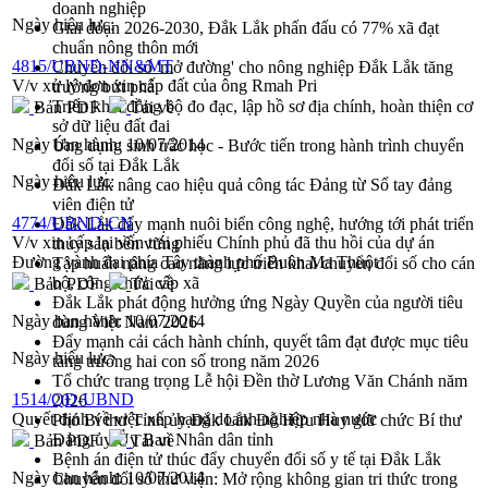
doanh nghiệp
Ngày hiệu lực:
Giai đoạn 2026-2030, Đắk Lắk phấn đấu có 77% xã đạt
chuẩn nông thôn mới
4815/UBND-NN&MT
Chuyển đổi số 'mở đường' cho nông nghiệp Đắk Lắk tăng
V/v xử lý đơn xin cấp đất của ông Rmah Pri
trưởng bứt phá
Triển khai đồng bộ đo đạc, lập hồ sơ địa chính, hoàn thiện cơ
Bản PDF
Tải về
sở dữ liệu đất đai
Ngày ban hành:
10/07/2014
Ứng dụng sinh trắc học - Bước tiến trong hành trình chuyển
đổi số tại Đắk Lắk
Ngày hiệu lực:
Đắk Lắk nâng cao hiệu quả công tác Đảng từ Sổ tay đảng
viên điện tử
4774/UBND-CN
Đắk Lắk đẩy mạnh nuôi biển công nghệ, hướng tới phát triển
V/v xin cấp lại vốn trái phiếu Chính phủ đã thu hồi của dự án
thủy sản bền vững
Đường vành đai phía Tây thành phố Buôn Ma Thuột
Tập huấn nâng cao năng lực triển khai chuyển đổi số cho cán
bộ, công chức cấp xã
Bản PDF
Tải về
Đắk Lắk phát động hưởng ứng Ngày Quyền của người tiêu
Ngày ban hành:
10/07/2014
dùng Việt Nam 2026
Đẩy mạnh cải cách hành chính, quyết tâm đạt được mục tiêu
Ngày hiệu lực:
tăng trưởng hai con số trong năm 2026
Tổ chức trang trọng Lễ hội Đền thờ Lương Văn Chánh năm
1514/QĐ-UBND
2026
Quyết định về việc xếp hạng doanh nghiệp nhà nước
Phó Bí thư Tỉnh ủy Đắk Lắk Đỗ Hữu Huy giữ chức Bí thư
Đảng ủy Ủy Ban Nhân dân tỉnh
Bản PDF
Tải về
Bệnh án điện tử thúc đẩy chuyển đổi số y tế tại Đắk Lắk
Ngày ban hành:
10/07/2014
Chuyển đổi số thư viện: Mở rộng không gian tri thức trong