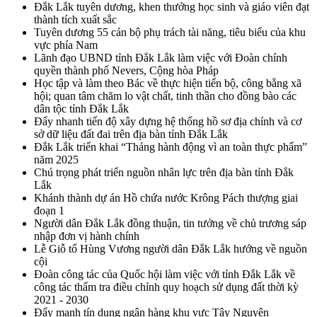
Đắk Lắk tuyên dương, khen thưởng học sinh và giáo viên đạt
thành tích xuất sắc
Tuyên dương 55 cán bộ phụ trách tài năng, tiêu biểu của khu
vực phía Nam
Lãnh đạo UBND tỉnh Đắk Lắk làm việc với Đoàn chính
quyền thành phố Nevers, Cộng hòa Pháp
Học tập và làm theo Bác về thực hiện tiến bộ, công bằng xã
hội; quan tâm chăm lo vật chất, tinh thần cho đồng bào các
dân tộc tỉnh Đắk Lắk
Đẩy nhanh tiến độ xây dựng hệ thống hồ sơ địa chính và cơ
sở dữ liệu đất đai trên địa bàn tỉnh Đắk Lắk
Đắk Lắk triển khai “Tháng hành động vì an toàn thực phẩm”
năm 2025
Chú trọng phát triển nguồn nhân lực trên địa bàn tỉnh Đắk
Lắk
Khánh thành dự án Hồ chứa nước Krông Pách thượng giai
đoạn 1
Người dân Đắk Lắk đồng thuận, tin tưởng về chủ trương sáp
nhập đơn vị hành chính
Lễ Giỗ tổ Hùng Vương người dân Đắk Lắk hướng về nguồn
cội
Đoàn công tác của Quốc hội làm việc với tỉnh Đắk Lắk về
công tác thẩm tra điều chỉnh quy hoạch sử dụng đất thời kỳ
2021 - 2030
Đẩy mạnh tín dụng ngân hàng khu vực Tây Nguyên