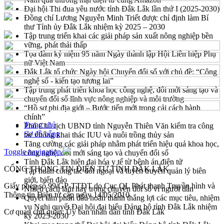
Đại hội Thi đua yêu nước tỉnh Đắk Lắk lần thứ I (2025-2030)
Đồng chí Lương Nguyễn Minh Triết được chỉ định làm Bí
thư Tỉnh ủy Đắk Lắk nhiệm kỳ 2025 – 2030
Tập trung triển khai các giải pháp sản xuất nông nghiệp bền
vững, phát thải thấp
Tọa đàm kỷ niệm 95 năm Ngày thành lập Hội Liên hiệp Phụ
nữ Việt Nam
Đắk Lắk tổ chức Ngày hội Chuyển đổi số với chủ đề: “Công
nghệ số - kiến tạo tương lai”
Tập trung phát triển khoa học công nghệ, đổi mới sáng tạo và
chuyển đổi số lĩnh vực nông nghiệp và môi trường
“Hồ sơ phi địa giới – Bước tiến mới trong cải cách hành
chính”
Trang chủ
Phó Chủ tịch UBND tỉnh Nguyễn Thiên Văn kiểm tra công
Sơ đồ cổng
tác chống khai thác IUU và nuôi trồng thủy sản
Tăng cường các giải pháp nhằm phát triển hiệu quả khoa học,
Toggle navigation
công nghệ, đổi mới sáng tạo và chuyển đổi số
Tỉnh Đắk Lắk hiện đại hóa y tế từ bệnh án điện tử
CỔNG THÔNG TIN ĐIỆN TỬ TỈNH ĐẮK LẮK
Tập huấn công tác đối ngoại và tuyên truyền quản lý biên
giới, biển đảo
Giấy phép số 99/GP-TTĐT do Cục QL Phát thanh Truyền hình và
Nhiều cách làm hay trong chuyển đổi số vì người dân
Thông tin Điện tử cấp ngày 14/05/2010
Quyết tâm phấn đấu hoàn thành thắng lợi các mục tiêu, nhiệm
vụ Nghị quyết Đại hội đại biểu Đảng bộ tỉnh Đắk Lắk nhiệm
Cơ quan chủ quản: Ủy ban nhân dân tỉnh Đắk Lắk
kỳ 2025-2030