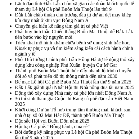
Lãnh đạo tỉnh Đắk Lắk chào xã giao các đoàn khách quốc tế
tham dự Lễ hội Cà phê Buôn Ma Thuột lần thứ 9
Đắk Lắk chấp thuận chủ trương đầu tư dự án dệt may khép
kín duy nhất ở khu vực Đông Nam Á
Chuyên gia hiến kế nâng tầm giá trị cà phê Việt
Phát huy tinh thần Chiến thắng Buôn Ma Thuột để Đắk Lắk
tiến bước vào kỷ nguyên mới
Triển khai mô hình khám chữa bệnh sử dụng sinh trắc học,
Kiosk tự phục vụ và tìm kiếm sáng kiến cải cách hành chính
ngành y tế
Phó Thủ tướng Chính phủ Trần Hồng Hà dự lễ động thổ xây
dựng khu công nghiệp Phú Xuân, huyện Cư M’Gar
Thành phố Buôn Ma Thuột thúc đẩy nhanh lộ trình chuyển
đổi số và phát triển đô thị thông minh đến năm 2030
Bế mạc Lễ hội Cà phê Buôn Ma Thuột lần thứ 9 năm 2025
Đắk Lắk giành giải Nhất Hội thi Nhà nông đua tài năm 2025
Động thổ xây dựng Nhà máy cà phê lớn nhất Đông Nam Á
36 thí sinh tham gia Cuộc thi Rang cà phê đặc sản Việt Nam
2025
Khởi công Dự án Tổ hợp trung tâm thương mại, khách sạn,
nhà ở tại số 02 Mai Hắc Đế, thành phố Buôn Ma Thuột
Đặc sắc Hội voi Buôn Đôn năm 2025
Hội trại Cà phê: “Đồng hành, chia sẻ”
Bồi dưỡng kỹ năng phục vụ Lễ hội Cà phê Buôn Ma Thuột
lần thứ 9 năm 2025