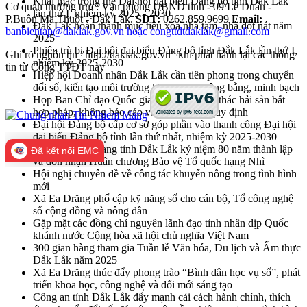
Khai mạc trọng thể Đại hội đại biểu Đảng bộ tỉnh Đắk Lắk
Cơ quan thường trực: Văn phòng UBND tỉnh - 09 Lê Duẩn -
lần thứ I, nhiệm kỳ 2025 - 2030
P.Buôn Ma Thuột - Đắk Lắk.
SĐT:
0262.859.9699
Email:
Đắk Lắk hoàn thành mục tiêu xóa nhà tạm, nhà dột nát năm
banbientap@daklak.gov.vn hoặc congttdtdaklak@gmail.com
2025
Phiên trù bị Đại hội đại biểu Đảng bộ tỉnh Đắk Lắk lần thứ I,
Ghi rõ nguồn tin "http://daklak.gov.vn" khi phát hành lại các thông
nhiệm kỳ 2025-2030
tin từ Cổng TTĐT này
Hiệp hội Doanh nhân Đắk Lắk cần tiên phong trong chuyển
đổi số, kiến tạo môi trường kinh doanh công bằng, minh bạch
Họp Ban Chỉ đạo Quốc gia về chống khai thác hải sản bất
hợp pháp, không báo cáo và không theo quy định
Đại hội Đảng bộ cấp cơ sở góp phần vào thanh công Đại hội
đại biểu Đảng bộ tỉnh lần thứ nhất, nhiệm kỳ 2025-2030
Lực lượng vũ trang tỉnh Đắk Lắk kỷ niệm 80 năm thành lập
Đã kết nối EMC
và đón nhận Huân chương Bảo vệ Tổ quốc hạng Nhì
Hội nghị chuyên đề về công tác khuyến nông trong tình hình
mới
Xã Ea Drăng phổ cập kỹ năng số cho cán bộ, Tổ công nghệ
số cộng đồng và nông dân
Gặp mặt các đồng chí nguyên lãnh đạo tỉnh nhân dịp Quốc
khánh nước Cộng hòa xã hội chủ nghĩa Việt Nam
300 gian hàng tham gia Tuần lễ Văn hóa, Du lịch và Ẩm thực
Đắk Lắk năm 2025
Xã Ea Drăng thúc đẩy phong trào “Bình dân học vụ số”, phát
triển khoa học, công nghệ và đổi mới sáng tạo
Công an tỉnh Đắk Lắk đẩy mạnh cải cách hành chính, thích