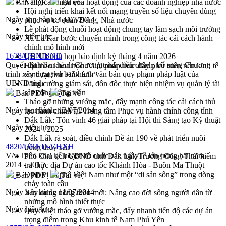
Nâng cao hiệu quả hoạt động của các doanh nghiệp nhà nước
Bản PDF
Tải về
Hội nghị triển khai kết nối mạng truyền số liệu chuyên dùng
Ngày ban hành:
14/07/2014
phục vụ cơ quan Đảng, Nhà nước
Lễ phát động chuỗi hoạt động chung tay làm sạch môi trường
Ngày hiệu lực:
Xã Ea Kar bước chuyển mình trong công tác cải cách hành
chính mô hình mới
1678/QĐ-UBND
UBND tỉnh họp báo định kỳ tháng 4 năm 2026
Quyết định ban hành Chương trình điều chỉnh, bổ sung Chương
Hội thảo khoa học “Giải pháp thúc đẩy phát triển nền kinh tế
trình xây dựng và ban hành văn bản quy phạm pháp luật của
xanh tại tỉnh Đắk Lắk”
UBND tỉnh
Tăng cường giám sát, đôn đốc thực hiện nhiệm vụ quản lý tài
sản công hàng tuần
Bản PDF
Tải về
Tháo gỡ những vướng mắc, đẩy mạnh công tác cải cách thủ
Ngày ban hành:
12/07/2014
tục hành chính tại Trung tâm Phục vụ hành chính công tỉnh
Đắk Lắk: Tôn vinh 46 giải pháp tại Hội thi Sáng tạo Kỹ thuật
Ngày hiệu lực:
2024 - 2025
Đắk Lắk rà soát, điều chỉnh Đề án 190 về phát triển nuôi
4820/UBND-VHXH
trồng thủy sản
V/v Triển khai kế hoạch tổ chức các ngày lễ lớn trong hai năm
Phó Chủ tịch UBND tỉnh Đắk Lắk Trương Công Thái kiểm
2014 - 2015
tra thực địa Dự án cao tốc Khánh Hòa - Buôn Ma Thuột
Định vị cà phê Việt Nam như một “di sản sống” trong dòng
Bản PDF
Tải về
chảy toàn cầu
Ngày ban hành:
11/07/2014
Xây dựng nông thôn mới: Nâng cao đời sống người dân từ
những mô hình thiết thực
Ngày hiệu lực:
Quyết liệt tháo gỡ vướng mắc, đẩy nhanh tiến độ các dự án
trọng điểm trong Khu kinh tế Nam Phú Yên