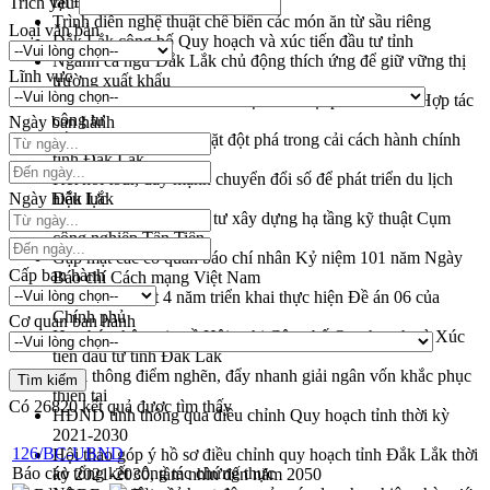
tại Đắk Lắk
Trích yếu
Trình diễn nghệ thuật chế biến các món ăn từ sầu riêng
Loại văn bản
Đắk Lắk công bố Quy hoạch và xúc tiến đầu tư tỉnh
Ngành cá ngừ Đắk Lắk chủ động thích ứng để giữ vững thị
Lĩnh vực
trường xuất khẩu
Diễn đàn Kinh tế tư nhân Việt Nam đột phá cơ chế - Hợp tác
công tư
Ngày ban hành
Đề án 06 tạo bước ngoặt đột phá trong cải cách hành chính
tỉnh Đắk Lắk
Kết nối tour, đẩy mạnh chuyển đổi số để phát triển du lịch
Ngày hiệu lực
Đắk Lắk
Khởi động Dự án Đầu tư xây dựng hạ tầng kỹ thuật Cụm
công nghiệp Tân Tiến
Gặp mặt các cơ quan báo chí nhân Kỷ niệm 101 năm Ngày
Cấp ban hành
Báo chí Cách mạng Việt Nam
Đắk Lắk sơ kết 4 năm triển khai thực hiện Đề án 06 của
Chính phủ
Cơ quan ban hành
Họp báo thông tin về Hội nghị Công bố Quy hoạch và Xúc
tiến đầu tư tỉnh Đắk Lắk
Khơi thông điểm nghẽn, đẩy nhanh giải ngân vốn khắc phục
thiên tai
Có
26820
kết quả được tìm thấy
HĐND tỉnh thông qua điều chỉnh Quy hoạch tỉnh thời kỳ
2021-2030
126/BC-UBND
Hội thảo góp ý hồ sơ điều chỉnh quy hoạch tỉnh Đắk Lắk thời
Báo cáo tổng kết công tác chứng thực
kỳ 2021-2030, tầm nhìn đến năm 2050