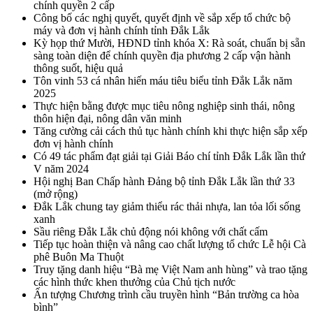
chính quyền 2 cấp
Công bố các nghị quyết, quyết định về sắp xếp tổ chức bộ
máy và đơn vị hành chính tỉnh Đắk Lắk
Kỳ họp thứ Mười, HĐND tỉnh khóa X: Rà soát, chuẩn bị sẵn
sàng toàn diện để chính quyền địa phương 2 cấp vận hành
thông suốt, hiệu quả
Tôn vinh 53 cá nhân hiến máu tiêu biểu tỉnh Đắk Lắk năm
2025
Thực hiện bằng được mục tiêu nông nghiệp sinh thái, nông
thôn hiện đại, nông dân văn minh
Tăng cường cải cách thủ tục hành chính khi thực hiện sắp xếp
đơn vị hành chính
Có 49 tác phẩm đạt giải tại Giải Báo chí tỉnh Đắk Lắk lần thứ
V năm 2024
Hội nghị Ban Chấp hành Đảng bộ tỉnh Đắk Lắk lần thứ 33
(mở rộng)
Đắk Lắk chung tay giảm thiểu rác thải nhựa, lan tỏa lối sống
xanh
Sầu riêng Đắk Lắk chủ động nói không với chất cấm
Tiếp tục hoàn thiện và nâng cao chất lượng tổ chức Lễ hội Cà
phê Buôn Ma Thuột
Truy tặng danh hiệu “Bà mẹ Việt Nam anh hùng” và trao tặng
các hình thức khen thưởng của Chủ tịch nước
Ấn tượng Chương trình cầu truyền hình “Bản trường ca hòa
bình”