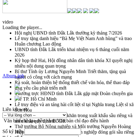
video
Loading the player...
Hội nghị UBND tỉnh Đắk Lắk thường kỳ tháng 7/2026
Lễ truy tặng danh hiệu “Bà Mẹ Việt Nam Anh hùng” và trao
Huân chương Lao động
UBND tỉnh Đắk Lắk triển khai nhiệm vụ 6 tháng cuối năm
2026
Kỳ họp thứ Hai, Hội đồng nhân dân tỉnh khóa XI quyết nghị
nhiều nội dung quan trọng
Bí thư Tỉnh ủy Lương Nguyễn Minh Triết thăm, tặng quà
Album ảnh
người có công với cách mạng
Rà soát, hoàn thiện hệ thống thiết chế văn hóa, thể thao đáp
ứng yêu cầu phát triển mới
Thường trực HĐND tỉnh Đắk Lắk gặp mặt Đoàn chuyên gia
y tế TP. Hồ Chí Minh
Lễ truy điệu và an táng hài cốt liệt sĩ tại Nghĩa trang Liệt sĩ xã
Liên kết web
Sơn Hòa
Bàn giải pháp tháo gỡ khó khăn trong xuất khẩu sầu riêng và
Văn bản chỉ đạo điều hành
Văn bản chỉ đạo điều hành
triển khai quy định EUDR
Thứ trưởng Bộ Nông nghiệp và Môi trường Nguyễn Hoàng
Số ký hiệu
Hiệp khảo sát vùng trồng và doanh nghiệp đóng gói sầu riêng