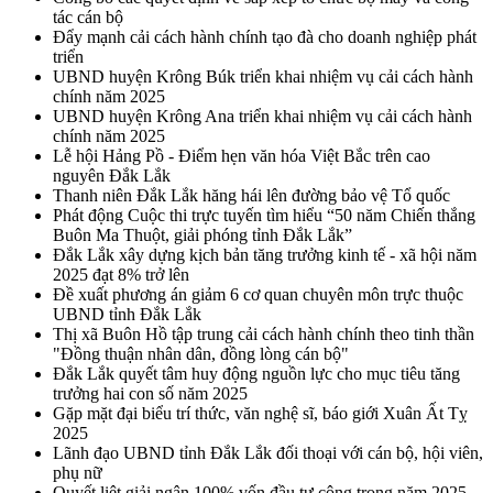
tác cán bộ
Đẩy mạnh cải cách hành chính tạo đà cho doanh nghiệp phát
triển
UBND huyện Krông Búk triển khai nhiệm vụ cải cách hành
chính năm 2025
UBND huyện Krông Ana triển khai nhiệm vụ cải cách hành
chính năm 2025
Lễ hội Hảng Pồ - Điểm hẹn văn hóa Việt Bắc trên cao
nguyên Đắk Lắk
Thanh niên Đắk Lắk hăng hái lên đường bảo vệ Tổ quốc
Phát động Cuộc thi trực tuyến tìm hiểu “50 năm Chiến thắng
Buôn Ma Thuột, giải phóng tỉnh Đắk Lắk”
Đắk Lắk xây dựng kịch bản tăng trưởng kinh tế - xã hội năm
2025 đạt 8% trở lên
Đề xuất phương án giảm 6 cơ quan chuyên môn trực thuộc
UBND tỉnh Đắk Lắk
Thị xã Buôn Hồ tập trung cải cách hành chính theo tinh thần
"Đồng thuận nhân dân, đồng lòng cán bộ"
Đắk Lắk quyết tâm huy động nguồn lực cho mục tiêu tăng
trưởng hai con số năm 2025
Gặp mặt đại biểu trí thức, văn nghệ sĩ, báo giới Xuân Ất Tỵ
2025
Lãnh đạo UBND tỉnh Đắk Lắk đối thoại với cán bộ, hội viên,
phụ nữ
Quyết liệt giải ngân 100% vốn đầu tư công trong năm 2025