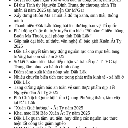
Bí thư Tỉnh ủy Nguyễn Đình Trung dự chương trình Tết
nhân ái năm 2025 tại huyện Cư M’Gar
Xây dựng Buôn Ma Thuột là đô thị xanh, sinh thái, thông
minh
Thanh niên Đắk Lắk hăng hái lên đường bảo vệ Tổ quốc
Phát động Cuộc thi trực tuyến tìm hiểu “50 năm Chiến thắng
Buôn Ma Thuột, giải phóng tỉnh Đắk Lắk”
Gặp mặt đại biểu trí thức, văn nghệ sĩ, báo giới Xuân Ất Tỵ
2025
Đắk Lắk quyết tâm huy động nguồn lực cho mục tiêu tăng
trưởng hai con số năm 2025
Sơ kết 5 năm triển khai tiếp nhận và trả kết quả TTHC tại
Trung tâm phục vụ hành chính công
Điểm sáng xuất khẩu nông sản Đắk Lắk
Nhiều chuyển biến tích cực trong phát triển kinh tế - xã hội ở
Đắk Lắk
Tăng cường đảm bảo an toàn vệ sinh thực phẩm dịp Tết
Nguyên đán Ất Tỵ 2025
Phó Chủ tịch Quốc hội Trần Quang Phương thăm, làm việc
tại Đắk Lắk
"Xuân Quê hương" - Ất Tỵ năm 2025
Khai mạc Hội Báo Xuân Ất Tỵ năm 2025
Đắk Lắk quan tâm, ưu tiên, huy động các nguồn lực thực
hiện tốt công tác giảm nghèo