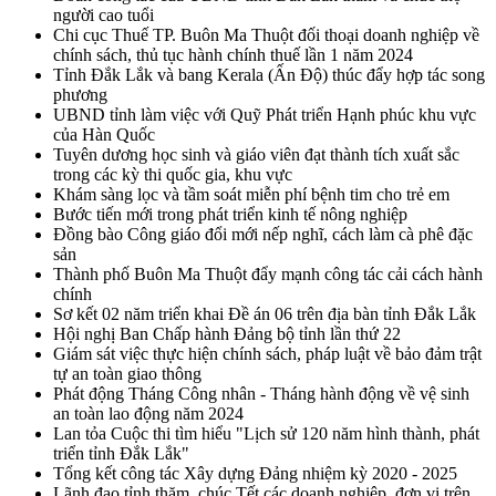
người cao tuổi
Chi cục Thuế TP. Buôn Ma Thuột đối thoại doanh nghiệp về
chính sách, thủ tục hành chính thuế lần 1 năm 2024
Tỉnh Đắk Lắk và bang Kerala (Ấn Độ) thúc đẩy hợp tác song
phương
UBND tỉnh làm việc với Quỹ Phát triển Hạnh phúc khu vực
của Hàn Quốc
Tuyên dương học sinh và giáo viên đạt thành tích xuất sắc
trong các kỳ thi quốc gia, khu vực
Khám sàng lọc và tầm soát miễn phí bệnh tim cho trẻ em
Bước tiến mới trong phát triển kinh tế nông nghiệp
Đồng bào Công giáo đổi mới nếp nghĩ, cách làm cà phê đặc
sản
Thành phố Buôn Ma Thuột đẩy mạnh công tác cải cách hành
chính
Sơ kết 02 năm triển khai Đề án 06 trên địa bàn tỉnh Đắk Lắk
Hội nghị Ban Chấp hành Đảng bộ tỉnh lần thứ 22
Giám sát việc thực hiện chính sách, pháp luật về bảo đảm trật
tự an toàn giao thông
Phát động Tháng Công nhân - Tháng hành động về vệ sinh
an toàn lao động năm 2024
Lan tỏa Cuộc thi tìm hiểu "Lịch sử 120 năm hình thành, phát
triển tỉnh Đắk Lắk"
Tổng kết công tác Xây dựng Đảng nhiệm kỳ 2020 - 2025
Lãnh đạo tỉnh thăm, chúc Tết các doanh nghiệp, đơn vị trên