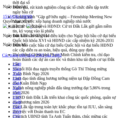
thời đại số
Ngày hiệu lực:
Đánh giá, rút kinh nghiệm công tác tổ chức diễn tập trước
ngày bầu cử
1513/QĐ-UBND
Chương trình “Gặp gỡ hữu nghị – Friendship Meeting New
Quyết định về việc xếp hạng doanh nghiệp nhà nước
Year 2026”
Bầu cử Quốc hội và HĐND: Cử tri Đắk Lắk gửi gắm niềm
Bản PDF
Tải về
tin, kỳ vọng vào lá phiếu
Ngày ban hành:
10/07/2014
Đắk Lắk sẵn sàng các điều kiện cho Ngày hội bầu cử đại biểu
Quốc hội khóa XVI và HĐND các cấp nhiệm kỳ 2026-2031
Ngày hiệu lực:
Đảm bảo cuộc bầu cử đại biểu Quốc hội và đại biểu HĐND
các cấp diễn ra an toàn, hiệu quả, đúng quy định
Thủ tướng Chính phủ Phạm Minh Chính kiểm tra, chỉ đạo
Các trang trên cổng 2565 của 2.682
hoàn thành các dự án cao tốc và thăm khu tái định cư tại Đắk
Lắk
2540
Sôi nổi Hội đua ngựa truyền thống Gò Thì Thùng mừng
2541
Xuân Bính Ngọ 2026
2542
Lãnh đạo tỉnh dâng hương tưởng niệm tại Đập Đồng Cam
2543
đầu Xuân Bính Ngọ
2544
Ngành nông nghiệp phấn đấu tăng trưởng đạt 5,86% trong
2545
năm 2026
2546
UBND tỉnh Đắk Lắk triển khai công tác quốc phòng, quân sự
2547
địa phương năm 2026
2548
Đắk Lắk tập trung toàn lực khắc phục tồn tại IUU, sẵn sàng
2549
làm việc với Đoàn thanh tra EC
2550
Chủ tịch UBND tỉnh Tạ Anh Tuấn thăm, chúc mừng các
2551