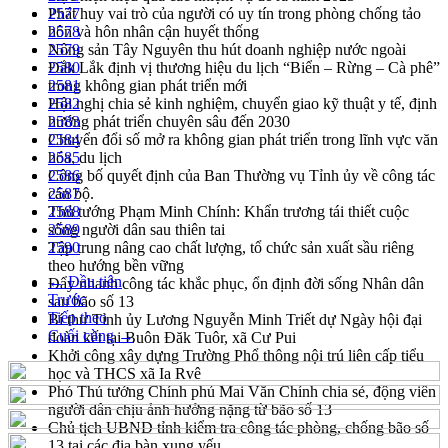
Phát huy vai trò của người có uy tín trong phòng chống tảo
2577
hôn và hôn nhân cận huyết thống
2578
Nông sản Tây Nguyên thu hút doanh nghiệp nước ngoài
2579
Đắk Lắk định vị thương hiệu du lịch “Biển – Rừng – Cà phê”
2580
trong không gian phát triển mới
2581
Hội nghị chia sẻ kinh nghiệm, chuyển giao kỹ thuật y tế, định
2582
hướng phát triển chuyên sâu đến 2030
2583
Chuyển đổi số mở ra không gian phát triển trong lĩnh vực văn
2584
hóa, du lịch
2585
Công bố quyết định của Ban Thường vụ Tỉnh ủy về công tác
2586
cán bộ.
2587
Thủ tướng Phạm Minh Chính: Khẩn trương tái thiết cuộc
2588
sống người dân sau thiên tai
2589
Tập trung nâng cao chất lượng, tổ chức sản xuất sầu riêng
2590
theo hướng bền vững
← Đầu tiên
Đẩy nhanh công tác khắc phục, ổn định đời sống Nhân dân
Trước
sau bão số 13
Tiếp theo
Bí thư Tỉnh ủy Lương Nguyễn Minh Triết dự Ngày hội đại
Cuối cùng →
đoàn kết tại Buôn Đăk Tuôr, xã Cư Pui
Khởi công xây dựng Trường Phổ thông nội trú liên cấp tiểu
học và THCS xã Ia Rvê
Phó Thủ tướng Chính phủ Mai Văn Chính chia sẻ, động viên
người dân chịu ảnh hưởng nặng từ bão số 13
Chủ tịch UBND tỉnh kiểm tra công tác phòng, chống bão số
13 tại các địa bàn xung yếu