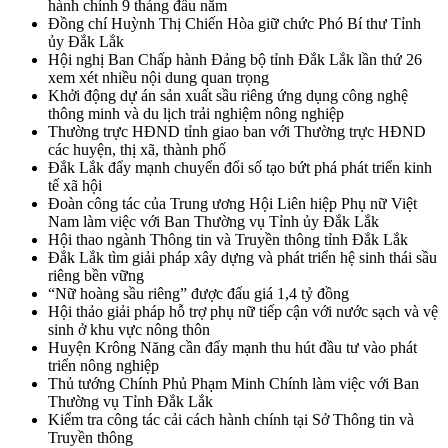
hành chính 9 tháng đầu năm
Đồng chí Huỳnh Thị Chiến Hòa giữ chức Phó Bí thư Tỉnh
ủy Đắk Lắk
Hội nghị Ban Chấp hành Đảng bộ tỉnh Đắk Lắk lần thứ 26
xem xét nhiều nội dung quan trọng
Khởi động dự án sản xuất sầu riêng ứng dụng công nghệ
thông minh và du lịch trải nghiệm nông nghiệp
Thường trực HĐND tỉnh giao ban với Thường trực HĐND
các huyện, thị xã, thành phố
Đắk Lắk đẩy mạnh chuyển đổi số tạo bứt phá phát triển kinh
tế xã hội
Đoàn công tác của Trung ương Hội Liên hiệp Phụ nữ Việt
Nam làm việc với Ban Thường vụ Tỉnh ủy Đắk Lắk
Hội thao ngành Thông tin và Truyền thông tỉnh Đắk Lắk
Đắk Lắk tìm giải pháp xây dựng và phát triển hệ sinh thái sầu
riêng bền vững
“Nữ hoàng sầu riêng” được đấu giá 1,4 tỷ đồng
Hội thảo giải pháp hỗ trợ phụ nữ tiếp cận với nước sạch và vệ
sinh ở khu vực nông thôn
Huyện Krông Năng cần đẩy mạnh thu hút đầu tư vào phát
triển nông nghiệp
Thủ tướng Chính Phủ Phạm Minh Chính làm việc với Ban
Thường vụ Tỉnh Đắk Lắk
Kiểm tra công tác cải cách hành chính tại Sở Thông tin và
Truyền thông