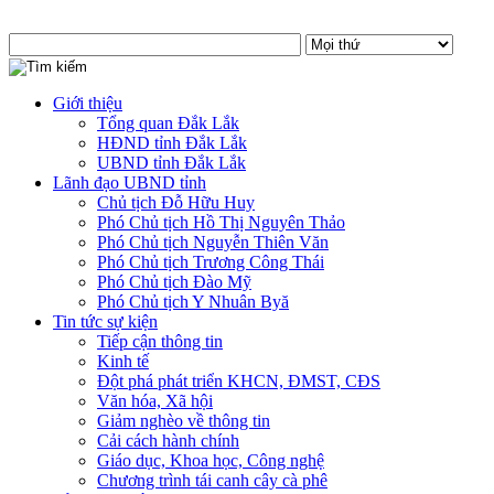
Giới thiệu
Tổng quan Đắk Lắk
HĐND tỉnh Đắk Lắk
UBND tỉnh Đắk Lắk
Lãnh đạo UBND tỉnh
Chủ tịch Đỗ Hữu Huy
Phó Chủ tịch Hồ Thị Nguyên Thảo
Phó Chủ tịch Nguyễn Thiên Văn
Phó Chủ tịch Trương Công Thái
Phó Chủ tịch Đào Mỹ
Phó Chủ tịch Y Nhuân Byă
Tin tức sự kiện
Tiếp cận thông tin
Kinh tế
Đột phá phát triển KHCN, ĐMST, CĐS
Văn hóa, Xã hội
Giảm nghèo về thông tin
Cải cách hành chính
Giáo dục, Khoa học, Công nghệ
Chương trình tái canh cây cà phê