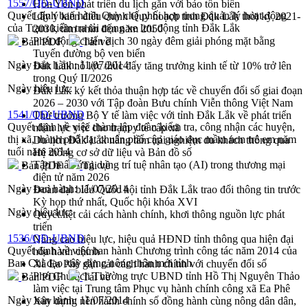
1557/QĐ-UBND
Hòn Yến phát triển du lịch gắn với bảo tồn biển
Quyết định ban hành Quy chế phối hợp trong quản lý hoạt động
Lấy ý kiến điều chỉnh Quy hoạch tỉnh Đắk Lắk thời kỳ 2021-
của Trạm kiểm tra tải trọng xe lưu động tỉnh Đắk Lắk
2030, tầm nhìn đến năm 2050
Phát động chiến dịch 30 ngày đêm giải phóng mặt bằng
Bản PDF
Tải về
Tuyến đường bộ ven biển
Ngày ban hành:
11/07/2014
Đắk Lắk nỗ lực thúc đẩy tăng trưởng kinh tế từ 10% trở lên
trong Quý II/2026
Ngày hiệu lực:
Đắk Lắk ký kết thỏa thuận hợp tác về chuyển đổi số giai đoạn
2026 – 2030 với Tập đoàn Bưu chính Viễn thông Việt Nam
1541/QĐ-UBND
Thứ trưởng Bộ Y tế làm việc với tỉnh Đắk Lắk về phát triển
Quyết định về việc thành lập đoàn kiểm tra, công nhận các huyện,
nhân lực y tế cho trạm y tế cấp xã
thị xã, thành phố đạt chuẩn phổ cập giáo dục mầm non trẻ em năm
Du lịch Đắk Lắk nâng tầm trải nghiệm du khách thông qua
tuổi năm 2014
Hệ thống cơ sở dữ liệu và Bản đồ số
Tập huấn ứng dụng trí tuệ nhân tạo (AI) trong thương mại
Bản PDF
Tải về
điện tử năm 2026
Ngày ban hành:
11/07/2014
Đoàn đại biểu Quốc hội tỉnh Đắk Lắk trao đổi thông tin trước
Kỳ họp thứ nhất, Quốc hội khóa XVI
Ngày hiệu lực:
Quyết liệt cải cách hành chính, khơi thông nguồn lực phát
triển
1536/QĐ-UBND
Nâng cao hiệu lực, hiệu quả HĐND tỉnh thông qua hiện đại
Quyết định về việc ban hành Chương trình công tác năm 2014 của
hóa hành chính
Ban Chỉ đạo xây dựng nông thôn mới tỉnh
Xã Ea Phê gắn cải cách hành chính với chuyển đổi số
Phó Chủ tịch Thường trực UBND tỉnh Hồ Thị Nguyên Thảo
Bản PDF
Tải về
làm việc tại Trung tâm Phục vụ hành chính công xã Ea Phê
Ngày ban hành:
11/07/2014
Xây dựng nền hành chính số đồng hành cùng nông dân dân,