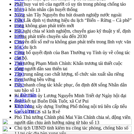
Phát huy vai trò của người có uy tín trong phòng chống tảo
2577
hôn và hôn nhân cận huyết thống
2578
Nông sản Tây Nguyên thu hút doanh nghiệp nước ngoài
2579
Đắk Lắk định vị thương hiệu du lịch “Biển – Rừng – Cà phê”
2580
trong không gian phát triển mới
2581
Hội nghị chia sẻ kinh nghiệm, chuyển giao kỹ thuật y tế, định
2582
hướng phát triển chuyên sâu đến 2030
2583
Chuyển đổi số mở ra không gian phát triển trong lĩnh vực văn
2584
hóa, du lịch
2585
Công bố quyết định của Ban Thường vụ Tỉnh ủy về công tác
2586
cán bộ.
2587
Thủ tướng Phạm Minh Chính: Khẩn trương tái thiết cuộc
2588
sống người dân sau thiên tai
2589
Tập trung nâng cao chất lượng, tổ chức sản xuất sầu riêng
2590
theo hướng bền vững
2591
Đẩy nhanh công tác khắc phục, ổn định đời sống Nhân dân
2592
sau bão số 13
← Đầu tiên
Bí thư Tỉnh ủy Lương Nguyễn Minh Triết dự Ngày hội đại
Trước
đoàn kết tại Buôn Đăk Tuôr, xã Cư Pui
Tiếp theo
Khởi công xây dựng Trường Phổ thông nội trú liên cấp tiểu
Cuối cùng →
học và THCS xã Ia Rvê
Phó Thủ tướng Chính phủ Mai Văn Chính chia sẻ, động viên
người dân chịu ảnh hưởng nặng từ bão số 13
Chủ tịch UBND tỉnh kiểm tra công tác phòng, chống bão số
13 tại các địa bàn xung yếu