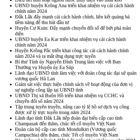
UBND huyện Krông Ana triển khai nhiệm vụ cải cách hành
chính năm 2024
Đắk Lắk đẩy mạnh cải cách hành chính, liên kết quảng bá
tiềm năng để thu hút đầu tư
Huyện Cư Kuin: Đẩy mạnh chuyển đổi số để bứt phá toàn
diện
UBND huyện Ea Kar triển khai nhiệm vụ cải cách hành
chính năm 2024
Huyện Krông Pắc triển khai công tác cải cách hành chính
năm 2024 và ra mắt ứng dụng trực tuyến
Bí thư Tỉnh ủy Nguyễn Đình Trung làm việc với Ban
Thường vụ Huyện ủy Ea Súp
Lãnh đạo UBND tỉnh làm việc với đoàn công tác đại sứ quán
vương quốc Hà Lan
Giám sát việc thực hiện chính sách về hoạt động của đơn vị
sự nghiệp công lập tại UBND tỉnh
UBND Thị xã Buôn Hồ triển khai nhiệm vụ CCHC và
chuyển đổi số năm 2024
Tập trung tuyên truyền, nâng cao tỷ lệ hồ sơ dịch vụ công
được xử lý trực tuyến trong năm 2024
Lãnh đạo tỉnh Đắk Lắk tiếp đoàn đại biểu cấp cao tỉnh
Champasak đến thăm, chúc tết cổ truyền Việt Nam
Đoàn cán bộ cấp cao tỉnh Mondulkiri (Vương quốc
Campuchia) đến thăm, chúc Tết cổ truyền Việt Nam