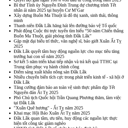
Bí thư Tỉnh ủy Nguyễn Đình Trung dự chương trình Tết
nhân ái năm 2025 tại huyện Cư M’Gar
Xây dựng Buôn Ma Thuột là đô thị xanh, sinh thái, thông
minh
Thanh niên Đắk Lắk hăng hái lên đường bảo vệ Tổ quốc
Phát động Cuộc thi trực tuyến tìm hiểu “50 năm Chiến thắng
Buôn Ma Thuột, giải phóng tỉnh Đắk Lắk”
Gặp mặt đại biểu trí thức, văn nghệ sĩ, báo giới Xuân Ất Tỵ
2025
Đắk Lắk quyết tâm huy động nguồn lực cho mục tiêu tăng
trưởng hai con số năm 2025
Sơ kết 5 năm triển khai tiếp nhận và trả kết quả TTHC tại
Trung tâm phục vụ hành chính công
Điểm sáng xuất khẩu nông sản Đắk Lắk
Nhiều chuyển biến tích cực trong phát triển kinh tế - xã hội ở
Đắk Lắk
Tăng cường đảm bảo an toàn vệ sinh thực phẩm dịp Tết
Nguyên đán Ất Tỵ 2025
Phó Chủ tịch Quốc hội Trần Quang Phương thăm, làm việc
tại Đắk Lắk
"Xuân Quê hương" - Ất Tỵ năm 2025
Khai mạc Hội Báo Xuân Ất Tỵ năm 2025
Đắk Lắk quan tâm, ưu tiên, huy động các nguồn lực thực
hiện tốt công tác giảm nghèo