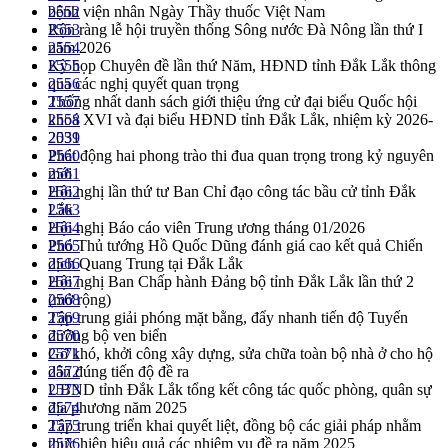
bệnh viện nhân Ngày Thầy thuốc Việt Nam
2552
Rộn ràng lễ hội truyền thống Sông nước Đà Nông lần thứ I
2553
năm 2026
2554
Kỳ họp Chuyên đề lần thứ Năm, HĐND tỉnh Đắk Lắk thông
2555
qua các nghị quyết quan trọng
2556
Thống nhất danh sách giới thiệu ứng cử đại biểu Quốc hội
2557
khoá XVI và đại biểu HĐND tỉnh Đắk Lắk, nhiệm kỳ 2026-
2558
2031
2559
Phát động hai phong trào thi đua quan trọng trong kỷ nguyên
2560
mới
2561
Hội nghị lần thứ tư Ban Chỉ đạo công tác bầu cử tỉnh Đắk
2562
Lắk
2563
Hội nghị Báo cáo viên Trung ương tháng 01/2026
2564
Phó Thủ tướng Hồ Quốc Dũng đánh giá cao kết quả Chiến
2565
dịch Quang Trung tại Đắk Lắk
2566
Hội nghị Ban Chấp hành Đảng bộ tỉnh Đắk Lắk lần thứ 2
2567
(mở rộng)
2568
Tập trung giải phóng mặt bằng, đẩy nhanh tiến độ Tuyến
2569
đường bộ ven biển
2570
Gỡ khó, khởi công xây dựng, sửa chữa toàn bộ nhà ở cho hộ
2571
dân đúng tiến độ đề ra
2572
UBND tỉnh Đắk Lắk tổng kết công tác quốc phòng, quân sự
2573
địa phương năm 2025
2574
Tập trung triển khai quyết liệt, đồng bộ các giải pháp nhằm
2575
thực hiện hiệu quả các nhiệm vụ đề ra năm 2025
2576