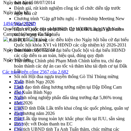
Ngày ban hành:
08/07/2014
thời đại số
Đánh giá, rút kinh nghiệm công tác tổ chức diễn tập trước
Ngày hiệu lực:
ngày bầu cử
Chương trình “Gặp gỡ hữu nghị – Friendship Meeting New
1494/QĐ-UBND
Year 2026”
Quyết định về việc cho phép thành lập Hội Hữu nghị Việt Nam -
Bầu cử Quốc hội và HĐND: Cử tri Đắk Lắk gửi gắm niềm
Campuchia huỵen Ea Súp
tin, kỳ vọng vào lá phiếu
Đắk Lắk sẵn sàng các điều kiện cho Ngày hội bầu cử đại biểu
Bản PDF
Tải về
Quốc hội khóa XVI và HĐND các cấp nhiệm kỳ 2026-2031
Ngày ban hành:
08/07/2014
Đảm bảo cuộc bầu cử đại biểu Quốc hội và đại biểu HĐND
các cấp diễn ra an toàn, hiệu quả, đúng quy định
Ngày hiệu lực:
Thủ tướng Chính phủ Phạm Minh Chính kiểm tra, chỉ đạo
hoàn thành các dự án cao tốc và thăm khu tái định cư tại Đắk
Lắk
Các trang trên cổng 2567 của 2.682
Sôi nổi Hội đua ngựa truyền thống Gò Thì Thùng mừng
Xuân Bính Ngọ 2026
2542
Lãnh đạo tỉnh dâng hương tưởng niệm tại Đập Đồng Cam
2543
đầu Xuân Bính Ngọ
2544
Ngành nông nghiệp phấn đấu tăng trưởng đạt 5,86% trong
2545
năm 2026
2546
UBND tỉnh Đắk Lắk triển khai công tác quốc phòng, quân sự
2547
địa phương năm 2026
2548
Đắk Lắk tập trung toàn lực khắc phục tồn tại IUU, sẵn sàng
2549
làm việc với Đoàn thanh tra EC
2550
Chủ tịch UBND tỉnh Tạ Anh Tuấn thăm, chúc mừng các
2551