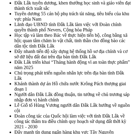
Đắk Lắk tuyên dương, khen thưởng học sinh và giáo viên đạt
thành tích xuất sắc
Tuyên dương 55 cán bộ phụ trách tài năng, tiêu biểu của khu
vực phía Nam
Lãnh đạo UBND tỉnh Đắk Lắk làm việc với Đoàn chính
quyền thành phố Nevers, Cộng hòa Pháp
Học tập và làm theo Bác về thực hiện tiến bộ, công bằng xã
hội; quan tâm chăm lo vật chất, tinh thần cho đồng bào các
dân tộc tỉnh Đắk Lắk
Đẩy nhanh tiến độ xây dựng hệ thống hồ sơ địa chính và cơ
sở dữ liệu đất đai trên địa bàn tỉnh Đắk Lắk
Đắk Lắk triển khai “Tháng hành động vì an toàn thực phẩm”
năm 2025
Chú trọng phát triển nguồn nhân lực trên địa bàn tỉnh Đắk
Lắk
Khánh thành dự án Hồ chứa nước Krông Pách thượng giai
đoạn 1
Người dân Đắk Lắk đồng thuận, tin tưởng về chủ trương sáp
nhập đơn vị hành chính
Lễ Giỗ tổ Hùng Vương người dân Đắk Lắk hướng về nguồn
cội
Đoàn công tác của Quốc hội làm việc với tỉnh Đắk Lắk về
công tác thẩm tra điều chỉnh quy hoạch sử dụng đất thời kỳ
2021 - 2030
Đẩy mạnh tín dụng ngân hàng khu vực Tây Nguyên