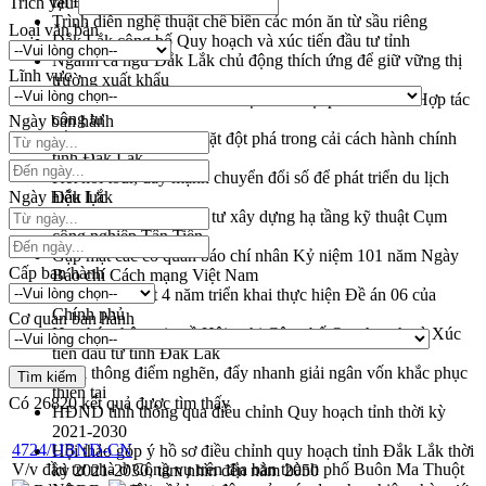
tại Đắk Lắk
Trích yếu
Trình diễn nghệ thuật chế biến các món ăn từ sầu riêng
Loại văn bản
Đắk Lắk công bố Quy hoạch và xúc tiến đầu tư tỉnh
Ngành cá ngừ Đắk Lắk chủ động thích ứng để giữ vững thị
Lĩnh vực
trường xuất khẩu
Diễn đàn Kinh tế tư nhân Việt Nam đột phá cơ chế - Hợp tác
công tư
Ngày ban hành
Đề án 06 tạo bước ngoặt đột phá trong cải cách hành chính
tỉnh Đắk Lắk
Kết nối tour, đẩy mạnh chuyển đổi số để phát triển du lịch
Ngày hiệu lực
Đắk Lắk
Khởi động Dự án Đầu tư xây dựng hạ tầng kỹ thuật Cụm
công nghiệp Tân Tiến
Gặp mặt các cơ quan báo chí nhân Kỷ niệm 101 năm Ngày
Cấp ban hành
Báo chí Cách mạng Việt Nam
Đắk Lắk sơ kết 4 năm triển khai thực hiện Đề án 06 của
Chính phủ
Cơ quan ban hành
Họp báo thông tin về Hội nghị Công bố Quy hoạch và Xúc
tiến đầu tư tỉnh Đắk Lắk
Khơi thông điểm nghẽn, đẩy nhanh giải ngân vốn khắc phục
thiên tai
Có
26820
kết quả được tìm thấy
HĐND tỉnh thông qua điều chỉnh Quy hoạch tỉnh thời kỳ
2021-2030
4724/UBND-CN
Hội thảo góp ý hồ sơ điều chỉnh quy hoạch tỉnh Đắk Lắk thời
V/v đầu tư nhà ở Công vụ trên địa bàn thành phố Buôn Ma Thuột
kỳ 2021-2030, tầm nhìn đến năm 2050