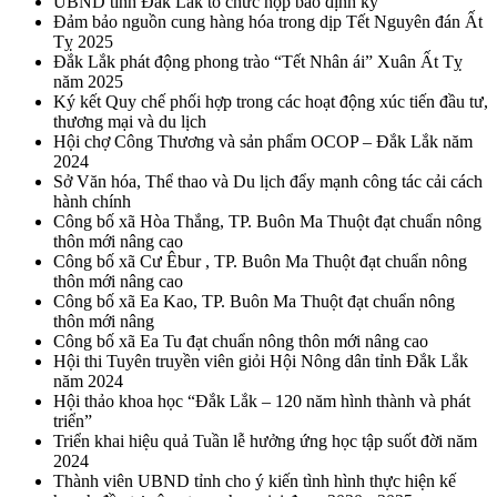
UBND tỉnh Đắk Lắk tổ chức họp báo định kỳ
Đảm bảo nguồn cung hàng hóa trong dịp Tết Nguyên đán Ất
Tỵ 2025
Đắk Lắk phát động phong trào “Tết Nhân ái” Xuân Ất Tỵ
năm 2025
Ký kết Quy chế phối hợp trong các hoạt động xúc tiến đầu tư,
thương mại và du lịch
Hội chợ Công Thương và sản phẩm OCOP – Đắk Lắk năm
2024
Sở Văn hóa, Thể thao và Du lịch đẩy mạnh công tác cải cách
hành chính
Công bố xã Hòa Thắng, TP. Buôn Ma Thuột đạt chuẩn nông
thôn mới nâng cao
Công bố xã Cư Êbur , TP. Buôn Ma Thuột đạt chuẩn nông
thôn mới nâng cao
Công bố xã Ea Kao, TP. Buôn Ma Thuột đạt chuẩn nông
thôn mới nâng
Công bố xã Ea Tu đạt chuẩn nông thôn mới nâng cao
Hội thi Tuyên truyền viên giỏi Hội Nông dân tỉnh Đắk Lắk
năm 2024
Hội thảo khoa học “Đắk Lắk – 120 năm hình thành và phát
triển”
Triển khai hiệu quả Tuần lễ hưởng ứng học tập suốt đời năm
2024
Thành viên UBND tỉnh cho ý kiến tình hình thực hiện kế