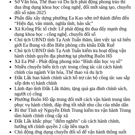
Sở Văn hóa, Thể thao và Du lịch phát động phong trào thi
đua ứng dụng khoa học công nghệ, đổi mới sáng tạo, chuyển
đổi số năm 2025
Phấn đấu xây dựng phường Ea Kao sớm trở thành điểm đến
“Hiện đại, văn minh, nghĩa tình, bản sắc”
Xã Krông Pắc tổ chức Lễ phát động thi đua đẩy mạnh ứng
dụng khoa học - công nghệ, chuyển đổi số
Chủ tịch UBND tỉnh Tạ Anh Tuấn thăm, làm việc tại xã biên
giới Ea Bung và đồn Biên phòng cửa khẩu Đắk Ruê
Chủ tịch UBND tỉnh Tạ Anh Tuấn kiểm tra hoạt động vận
hành chính quyền địa phương tại phường Buôn Hồ
Xã Ea Phê - Phát động phong trào “Bình dân học vụ số”
Nhiều chuyển biến tích cực trong công tác cải cách hành
chính của ngành Văn hóa, Thể thao và du lịch
Đắk Lắk ban hành chính sách hỗ trợ cán bộ công tác sau sắp
xếp đơn vị hành chính
Lãnh đạo tỉnh Đắk Lắk thăm, tặng quà gia đình chính sách,
người có công
Phường Buôn Hồ tập trung đổi mới cách vận hành trung tâm
phục vụ hành chính, đáp ứng tốt nhất nhu cầu của nhân dân
Bí thư Tỉnh uỷ Nguyễn Đình Trung kiểm tra vận hành Trung
tâm hành chính công cấp xã
Đắk Lắk khắc phục "điểm nghẽn" cải cách hành chính,
hướng tới chính quyền 2 cấp liền mạch
Chủ động ứng dụng chuyển đổi số để vận hành thông suốt