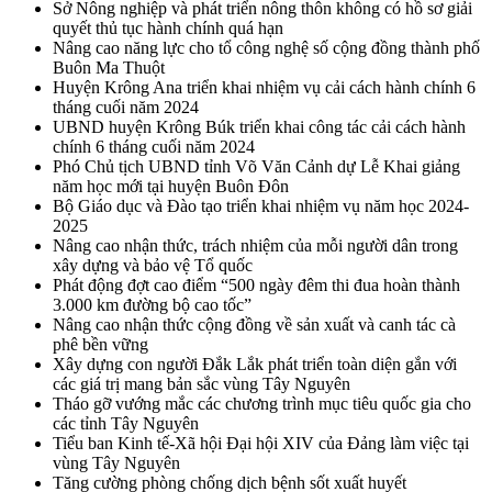
Sở Nông nghiệp và phát triển nông thôn không có hồ sơ giải
quyết thủ tục hành chính quá hạn
Nâng cao năng lực cho tổ công nghệ số cộng đồng thành phố
Buôn Ma Thuột
Huyện Krông Ana triển khai nhiệm vụ cải cách hành chính 6
tháng cuối năm 2024
UBND huyện Krông Búk triển khai công tác cải cách hành
chính 6 tháng cuối năm 2024
Phó Chủ tịch UBND tỉnh Võ Văn Cảnh dự Lễ Khai giảng
năm học mới tại huyện Buôn Đôn
Bộ Giáo dục và Đào tạo triển khai nhiệm vụ năm học 2024-
2025
Nâng cao nhận thức, trách nhiệm của mỗi người dân trong
xây dựng và bảo vệ Tổ quốc
Phát động đợt cao điểm “500 ngày đêm thi đua hoàn thành
3.000 km đường bộ cao tốc”
Nâng cao nhận thức cộng đồng về sản xuất và canh tác cà
phê bền vững
Xây dựng con người Đắk Lắk phát triển toàn diện gắn với
các giá trị mang bản sắc vùng Tây Nguyên
Tháo gỡ vướng mắc các chương trình mục tiêu quốc gia cho
các tỉnh Tây Nguyên
Tiểu ban Kinh tế-Xã hội Đại hội XIV của Đảng làm việc tại
vùng Tây Nguyên
Tăng cường phòng chống dịch bệnh sốt xuất huyết