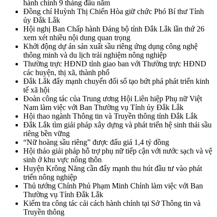
hành chính 9 tháng đầu năm
Đồng chí Huỳnh Thị Chiến Hòa giữ chức Phó Bí thư Tỉnh
ủy Đắk Lắk
Hội nghị Ban Chấp hành Đảng bộ tỉnh Đắk Lắk lần thứ 26
xem xét nhiều nội dung quan trọng
Khởi động dự án sản xuất sầu riêng ứng dụng công nghệ
thông minh và du lịch trải nghiệm nông nghiệp
Thường trực HĐND tỉnh giao ban với Thường trực HĐND
các huyện, thị xã, thành phố
Đắk Lắk đẩy mạnh chuyển đổi số tạo bứt phá phát triển kinh
tế xã hội
Đoàn công tác của Trung ương Hội Liên hiệp Phụ nữ Việt
Nam làm việc với Ban Thường vụ Tỉnh ủy Đắk Lắk
Hội thao ngành Thông tin và Truyền thông tỉnh Đắk Lắk
Đắk Lắk tìm giải pháp xây dựng và phát triển hệ sinh thái sầu
riêng bền vững
“Nữ hoàng sầu riêng” được đấu giá 1,4 tỷ đồng
Hội thảo giải pháp hỗ trợ phụ nữ tiếp cận với nước sạch và vệ
sinh ở khu vực nông thôn
Huyện Krông Năng cần đẩy mạnh thu hút đầu tư vào phát
triển nông nghiệp
Thủ tướng Chính Phủ Phạm Minh Chính làm việc với Ban
Thường vụ Tỉnh Đắk Lắk
Kiểm tra công tác cải cách hành chính tại Sở Thông tin và
Truyền thông