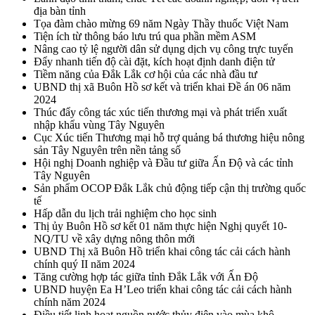
địa bàn tỉnh
Tọa đàm chào mừng 69 năm Ngày Thầy thuốc Việt Nam
Tiện ích từ thông báo lưu trú qua phần mềm ASM
Nâng cao tỷ lệ người dân sử dụng dịch vụ công trực tuyến
Đẩy nhanh tiến độ cài đặt, kích hoạt định danh điện tử
Tiềm năng của Đắk Lắk cơ hội của các nhà đầu tư
UBND thị xã Buôn Hồ sơ kết và triển khai Đề án 06 năm
2024
Thúc đẩy công tác xúc tiến thương mại và phát triển xuất
nhập khẩu vùng Tây Nguyên
Cục Xúc tiến Thương mại hỗ trợ quảng bá thương hiệu nông
sản Tây Nguyên trên nền tảng số
Hội nghị Doanh nghiệp và Đầu tư giữa Ấn Độ và các tỉnh
Tây Nguyên
Sản phẩm OCOP Đắk Lắk chủ động tiếp cận thị trường quốc
tế
Hấp dẫn du lịch trải nghiệm cho học sinh
Thị ủy Buôn Hồ sơ kết 01 năm thực hiện Nghị quyết 10-
NQ/TU về xây dựng nông thôn mới
UBND Thị xã Buôn Hồ triển khai công tác cải cách hành
chính quý II năm 2024
Tăng cường hợp tác giữa tỉnh Đắk Lắk với Ấn Độ
UBND huyện Ea H’Leo triển khai công tác cải cách hành
chính năm 2024
Điều tiết linh hoạt nguồn nước thủy điện vào mùa khô