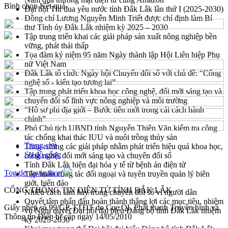
Bình chọn
Kết quả
Đại hội Thi đua yêu nước tỉnh Đắk Lắk lần thứ I (2025-2030)
Đồng chí Lương Nguyễn Minh Triết được chỉ định làm Bí
thư Tỉnh ủy Đắk Lắk nhiệm kỳ 2025 – 2030
Tập trung triển khai các giải pháp sản xuất nông nghiệp bền
vững, phát thải thấp
Tọa đàm kỷ niệm 95 năm Ngày thành lập Hội Liên hiệp Phụ
nữ Việt Nam
Đắk Lắk tổ chức Ngày hội Chuyển đổi số với chủ đề: “Công
nghệ số - kiến tạo tương lai”
Tập trung phát triển khoa học công nghệ, đổi mới sáng tạo và
chuyển đổi số lĩnh vực nông nghiệp và môi trường
“Hồ sơ phi địa giới – Bước tiến mới trong cải cách hành
chính”
Phó Chủ tịch UBND tỉnh Nguyễn Thiên Văn kiểm tra công
tác chống khai thác IUU và nuôi trồng thủy sản
Trang chủ
Tăng cường các giải pháp nhằm phát triển hiệu quả khoa học,
Sơ đồ cổng
công nghệ, đổi mới sáng tạo và chuyển đổi số
Tỉnh Đắk Lắk hiện đại hóa y tế từ bệnh án điện tử
Toggle navigation
Tập huấn công tác đối ngoại và tuyên truyền quản lý biên
giới, biển đảo
CỔNG THÔNG TIN ĐIỆN TỬ TỈNH ĐẮK LẮK
Nhiều cách làm hay trong chuyển đổi số vì người dân
Quyết tâm phấn đấu hoàn thành thắng lợi các mục tiêu, nhiệm
Giấy phép số 99/GP-TTĐT do Cục QL Phát thanh Truyền hình và
vụ Nghị quyết Đại hội đại biểu Đảng bộ tỉnh Đắk Lắk nhiệm
Thông tin Điện tử cấp ngày 14/05/2010
kỳ 2025-2030