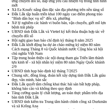
ứng chuyển đổi số, đáp ứng yêu cầu nhiệm vụ trong tình hình
mới
Xã Ea Knuếc nâng tầm đặc sản địa phương trên nền tảng số
Đắk Lắk tập huấn triển khai 100 ngày cao điểm phong trào
"Bình dân học vụ số" đến xã, phường
Xử lý nghiêm các hành vi buôn bán, vận chuyển, giết mổ lợn
bệnh trái phép
UBND tỉnh Đắk Lắk và Viettel ký kết thỏa thuận hợp tác về
chuyển đổi số
Hội nghị giao ban báo chí định kỳ tháng 8 năm 2025
Đắk Lắk khởi động ba dự án chào mừng kỷ niệm 80 năm
Cách mạng Tháng 8 và Quốc khánh nước Cộng hòa xã hội
chủ nghĩa Việt Nam
Tập trung hoàn thiện các nội dung tham gia Triển lãm thành
tựu kinh tế - xã hội nhân kỷ niệm 80 năm Ngày Quốc khánh
2/9
UBND tỉnh họp báo định kỳ tháng 7/2025
Chung sức, đồng lòng, đoàn kết xây dựng tỉnh Đắk Lắk giàu
đẹp, văn minh, bản sắc
Đắk Lắk quyết tâm chống khai thác hải sản bất hợp pháp,
không báo cáo và không theo quy định
Tăng cường quản lý chất lượng, an toàn thực phẩm trên địa
bàn tỉnh Đắk Lắk
UBND tỉnh kiểm tra Trung tâm hành chính công xã Durkmăn
và xã Krông Ana