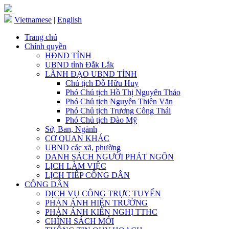
Vietnamese
|
English
Trang chủ
Chính quyền
HĐND TỈNH
UBND tỉnh Đắk Lắk
LÃNH ĐẠO UBND TỈNH
Chủ tịch Đỗ Hữu Huy
Phó Chủ tịch Hồ Thị Nguyên Thảo
Phó Chủ tịch Nguyễn Thiên Văn
Phó Chủ tịch Trương Công Thái
Phó Chủ tịch Đào Mỹ
Sở, Ban, Ngành
CƠ QUAN KHÁC
UBND các xã, phường
DANH SÁCH NGƯỜI PHÁT NGÔN
LỊCH LÀM VIỆC
LỊCH TIẾP CÔNG DÂN
CÔNG DÂN
DỊCH VỤ CÔNG TRỰC TUYẾN
PHẢN ÁNH HIỆN TRƯỜNG
PHẢN ÁNH KIẾN NGHỊ TTHC
CHÍNH SÁCH MỚI