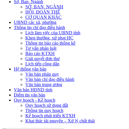
Sở, Ban, Ngành
SỞ, BAN, NGÀNH
HỘI, ĐOÀN THỂ
CƠ QUAN KHÁC
UBND các xã, phường
Thông tin chỉ đạo điều hành
Lịch làm việc của UBND tỉnh
Khen thưởng, xử phạt HC
Thông tin báo cáo thống kê
Tư vấn pháp luật
Báo cáo KTXH
Giải quyết đơn thư
Lịch tiếp công dân
Hệ thống văn bản
Văn bản pháp quy
Văn bản chỉ đạo điều hành
Văn bản trung ương
Văn bản HĐND tỉnh
Điểm tin văn bản
Quy hoạch - Kế hoạch
Quy hoạch sử dụng đất
Thông tin quy hoạch
Kế hoạch phát triển KTXH
Khai thác tài nguyên – Xử lý chất thải