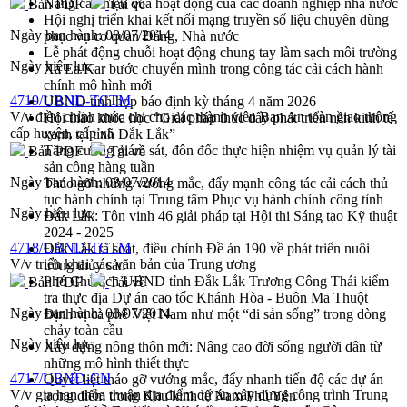
Nâng cao hiệu quả hoạt động của các doanh nghiệp nhà nước
Bản PDF
Tải về
Hội nghị triển khai kết nối mạng truyền số liệu chuyên dùng
Ngày ban hành:
08/07/2014
phục vụ cơ quan Đảng, Nhà nước
Lễ phát động chuỗi hoạt động chung tay làm sạch môi trường
Ngày hiệu lực:
Xã Ea Kar bước chuyển mình trong công tác cải cách hành
chính mô hình mới
4719/UBND-TCTM
UBND tỉnh họp báo định kỳ tháng 4 năm 2026
V/v điều chỉnh mức chi cho các thành viên Ban An toàn giao thông
Hội thảo khoa học “Giải pháp thúc đẩy phát triển nền kinh tế
cấp huyện, cấp xã
xanh tại tỉnh Đắk Lắk”
Tăng cường giám sát, đôn đốc thực hiện nhiệm vụ quản lý tài
Bản PDF
Tải về
sản công hàng tuần
Ngày ban hành:
08/07/2014
Tháo gỡ những vướng mắc, đẩy mạnh công tác cải cách thủ
tục hành chính tại Trung tâm Phục vụ hành chính công tỉnh
Ngày hiệu lực:
Đắk Lắk: Tôn vinh 46 giải pháp tại Hội thi Sáng tạo Kỹ thuật
2024 - 2025
4718/UBND-TCTM
Đắk Lắk rà soát, điều chỉnh Đề án 190 về phát triển nuôi
V/v triển khai các văn bản của Trung ương
trồng thủy sản
Phó Chủ tịch UBND tỉnh Đắk Lắk Trương Công Thái kiểm
Bản PDF
Tải về
tra thực địa Dự án cao tốc Khánh Hòa - Buôn Ma Thuột
Ngày ban hành:
08/07/2014
Định vị cà phê Việt Nam như một “di sản sống” trong dòng
chảy toàn cầu
Ngày hiệu lực:
Xây dựng nông thôn mới: Nâng cao đời sống người dân từ
những mô hình thiết thực
4717/UBND-CN
Quyết liệt tháo gỡ vướng mắc, đẩy nhanh tiến độ các dự án
V/v gia hạn thỏa thuận địa điểm dự án xây dựng công trình Trung
trọng điểm trong Khu kinh tế Nam Phú Yên