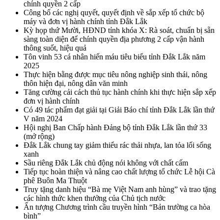
chính quyền 2 cấp
Công bố các nghị quyết, quyết định về sắp xếp tổ chức bộ
máy và đơn vị hành chính tỉnh Đắk Lắk
Kỳ họp thứ Mười, HĐND tỉnh khóa X: Rà soát, chuẩn bị sẵn
sàng toàn diện để chính quyền địa phương 2 cấp vận hành
thông suốt, hiệu quả
Tôn vinh 53 cá nhân hiến máu tiêu biểu tỉnh Đắk Lắk năm
2025
Thực hiện bằng được mục tiêu nông nghiệp sinh thái, nông
thôn hiện đại, nông dân văn minh
Tăng cường cải cách thủ tục hành chính khi thực hiện sắp xếp
đơn vị hành chính
Có 49 tác phẩm đạt giải tại Giải Báo chí tỉnh Đắk Lắk lần thứ
V năm 2024
Hội nghị Ban Chấp hành Đảng bộ tỉnh Đắk Lắk lần thứ 33
(mở rộng)
Đắk Lắk chung tay giảm thiểu rác thải nhựa, lan tỏa lối sống
xanh
Sầu riêng Đắk Lắk chủ động nói không với chất cấm
Tiếp tục hoàn thiện và nâng cao chất lượng tổ chức Lễ hội Cà
phê Buôn Ma Thuột
Truy tặng danh hiệu “Bà mẹ Việt Nam anh hùng” và trao tặng
các hình thức khen thưởng của Chủ tịch nước
Ấn tượng Chương trình cầu truyền hình “Bản trường ca hòa
bình”