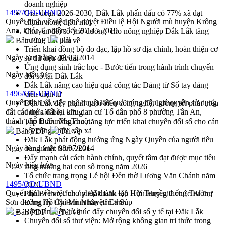
doanh nghiệp
1497/QĐ-UBND
Giai đoạn 2026-2030, Đắk Lắk phấn đấu có 77% xã đạt
Quyết định về việc phê duyệt Điều lệ Hội Người mù huyện Krông
chuẩn nông thôn mới
Ana, khóa I, nhiệm kỳ 2014 - 2019
Chuyển đổi số 'mở đường' cho nông nghiệp Đắk Lắk tăng
trưởng bứt phá
Bản PDF
Tải về
Triển khai đồng bộ đo đạc, lập hồ sơ địa chính, hoàn thiện cơ
Ngày ban hành:
08/07/2014
sở dữ liệu đất đai
Ứng dụng sinh trắc học - Bước tiến trong hành trình chuyển
Ngày hiệu lực:
đổi số tại Đắk Lắk
Đắk Lắk nâng cao hiệu quả công tác Đảng từ Sổ tay đảng
1496/QĐ-UBND
viên điện tử
Quyết định về việc phê duyệt kết quả trúng đấu giá quyền sử dụng
Đắk Lắk đẩy mạnh nuôi biển công nghệ, hướng tới phát triển
đất các thửa đất tại khu dan cư Tổ dân phố 8 phường Tân An,
thủy sản bền vững
thành phố Buôn Ma Thuột
Tập huấn nâng cao năng lực triển khai chuyển đổi số cho cán
bộ, công chức cấp xã
Bản PDF
Tải về
Đắk Lắk phát động hưởng ứng Ngày Quyền của người tiêu
Ngày ban hành:
08/07/2014
dùng Việt Nam 2026
Đẩy mạnh cải cách hành chính, quyết tâm đạt được mục tiêu
Ngày hiệu lực:
tăng trưởng hai con số trong năm 2026
Tổ chức trang trọng Lễ hội Đền thờ Lương Văn Chánh năm
1495/QĐ-UBND
2026
Quyết định về việc cho phép thành lập Hội Truyền thống Trường
Phó Bí thư Tỉnh ủy Đắk Lắk Đỗ Hữu Huy giữ chức Bí thư
Sơn đường Hồ Chí Minh huyện Ea Súp
Đảng ủy Ủy Ban Nhân dân tỉnh
Bệnh án điện tử thúc đẩy chuyển đổi số y tế tại Đắk Lắk
Bản PDF
Tải về
Chuyển đổi số thư viện: Mở rộng không gian tri thức trong