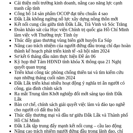
Cải thiện môi trường kinh doanh, nâng cao năng lực cạnh
tranh cấp tỉnh
Công bố 14 sản phẩm OCOP đạt tiêu chuẩn 4 sao
Đắk Lắk không ngừng nỗ lực xây dựng nông thôn mới
Kết nối cung cầu giữa tỉnh Đắk Lắk, Trà Vinh và Sóc Trăng
Đoàn khảo sát của Học viện Chính trị quốc gia Hồ Chí Minh
làm việc với Thường trực Tỉnh ủy
Thúc đẩy giao thương vùng biên giới huyện Ea Súp
Nâng cao trách nhiệm của người đứng đầu trong chỉ đạo hoàn
thành kế hoạch phát triển kinh tế -xã hội năm 2024
Sơ kết 6 tháng đầu năm thực hiện Đề án 06
Kỳ họp thứ Tám HĐND tỉnh khóa X thông qua 21 Nghị
quyết quan trọng
Triển khai công tác phòng chống thiên tai và tìm kiếm cứu
nạn những tháng cuối năm 2024
Đắk Lắk triển khai nhiều hoạt động ý nghĩa tri ân người có
công, gia đình chính sách
Ra mắt Trung tâm Khởi nghiệp đổi mới sáng tạo tỉnh Đắk
Lắk
Bàn cơ chế, chính sách giải quyết việc làm và đào tạo nghề
cho người có đất thu hồi
Thúc đẩy thương mại và đầu tư giữa Đắk Lắk và Thành phố
Hồ Chí Minh
Đắk Lắk tập trung đẩy mạnh kết nối cung – cầu lao động
Nâng cao trách nhiệm người đứng đầu trong lãnh đạo, chỉ