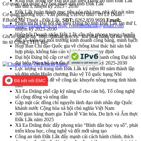
Khai mạc trọng thể Đại hội đại biểu Đảng bộ tỉnh Đắk Lắk
Cơ quan chủ quản: Ủy ban nhân dân tỉnh Đắk Lắk
lần thứ I, nhiệm kỳ 2025 - 2030
Đắk Lắk hoàn thành mục tiêu xóa nhà tạm, nhà dột nát năm
Cơ quan thường trực: Văn phòng UBND tỉnh - 09 Lê Duẩn -
2025
P.Buôn Ma Thuột - Đắk Lắk.
SĐT:
0262.859.9699
Email:
Phiên trù bị Đại hội đại biểu Đảng bộ tỉnh Đắk Lắk lần thứ I,
banbientap@daklak.gov.vn hoặc congttdtdaklak@gmail.com
nhiệm kỳ 2025-2030
Hiệp hội Doanh nhân Đắk Lắk cần tiên phong trong chuyển
Ghi rõ nguồn tin "http://daklak.gov.vn" khi phát hành lại các thông
đổi số, kiến tạo môi trường kinh doanh công bằng, minh bạch
tin từ Cổng TTĐT này
Họp Ban Chỉ đạo Quốc gia về chống khai thác hải sản bất
hợp pháp, không báo cáo và không theo quy định
Đại hội Đảng bộ cấp cơ sở góp phần vào thanh công Đại hội
đại biểu Đảng bộ tỉnh lần thứ nhất, nhiệm kỳ 2025-2030
Lực lượng vũ trang tỉnh Đắk Lắk kỷ niệm 80 năm thành lập
và đón nhận Huân chương Bảo vệ Tổ quốc hạng Nhì
Hội nghị chuyên đề về công tác khuyến nông trong tình hình
Đã kết nối EMC
mới
Xã Ea Drăng phổ cập kỹ năng số cho cán bộ, Tổ công nghệ
số cộng đồng và nông dân
Gặp mặt các đồng chí nguyên lãnh đạo tỉnh nhân dịp Quốc
khánh nước Cộng hòa xã hội chủ nghĩa Việt Nam
300 gian hàng tham gia Tuần lễ Văn hóa, Du lịch và Ẩm thực
Đắk Lắk năm 2025
Xã Ea Drăng thúc đẩy phong trào “Bình dân học vụ số”, phát
triển khoa học, công nghệ và đổi mới sáng tạo
Công an tỉnh Đắk Lắk đẩy mạnh cải cách hành chính, thích