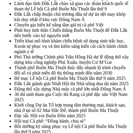
Lãnh đạo tỉnh Đắk Lắk chào xã giao các đoàn khách quốc tế
tham dự Lễ hội Cà phê Buôn Ma Thuột lần thứ 9
Đắk Lắk chấp thuận chủ trương đầu tư dự án dệt may khép
kín duy nhất ở khu vực Đông Nam Á
Chuyên gia hiến kế nâng tầm giá trị cà phê Việt
Phát huy tinh thần Chiến thắng Buôn Ma Thuột để Đắk Lắk
tiến bước vào kỷ nguyên mới
Triển khai mô hình khám chữa bệnh sử dụng sinh trắc học,
Kiosk tự phục vụ và tìm kiếm sáng kiến cải cách hành chính
ngành y tế
Phó Thủ tướng Chính phủ Trần Hồng Hà dự lễ động thổ xây
dựng khu công nghiệp Phú Xuân, huyện Cư M’Gar
Thành phố Buôn Ma Thuột thúc đẩy nhanh lộ trình chuyển
đổi số và phát triển đô thị thông minh đến năm 2030
Bế mạc Lễ hội Cà phê Buôn Ma Thuột lần thứ 9 năm 2025
Đắk Lắk giành giải Nhất Hội thi Nhà nông đua tài năm 2025
Động thổ xây dựng Nhà máy cà phê lớn nhất Đông Nam Á
36 thí sinh tham gia Cuộc thi Rang cà phê đặc sản Việt Nam
2025
Khởi công Dự án Tổ hợp trung tâm thương mại, khách sạn,
nhà ở tại số 02 Mai Hắc Đế, thành phố Buôn Ma Thuột
Đặc sắc Hội voi Buôn Đôn năm 2025
Hội trại Cà phê: “Đồng hành, chia sẻ”
Bồi dưỡng kỹ năng phục vụ Lễ hội Cà phê Buôn Ma Thuột
lần thứ 9 năm 2025