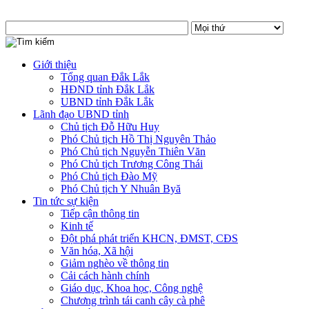
Giới thiệu
Tổng quan Đắk Lắk
HĐND tỉnh Đắk Lắk
UBND tỉnh Đắk Lắk
Lãnh đạo UBND tỉnh
Chủ tịch Đỗ Hữu Huy
Phó Chủ tịch Hồ Thị Nguyên Thảo
Phó Chủ tịch Nguyễn Thiên Văn
Phó Chủ tịch Trương Công Thái
Phó Chủ tịch Đào Mỹ
Phó Chủ tịch Y Nhuân Byă
Tin tức sự kiện
Tiếp cận thông tin
Kinh tế
Đột phá phát triển KHCN, ĐMST, CĐS
Văn hóa, Xã hội
Giảm nghèo về thông tin
Cải cách hành chính
Giáo dục, Khoa học, Công nghệ
Chương trình tái canh cây cà phê