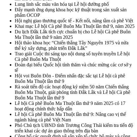
Lung linh sắc màu văn hóa tại Lễ hội đường phố
Đẩy mạnh ứng dụng khoa học kỹ thuật trong sản xuất sản
phẩm OCOP
Hội nghị giao thương quốc tế - Kết nối, nâng tầm cà phê Việt
Khai mạc Lễ hội Cà phê Buôn Ma Thuột lần thứ 9, năm 2025
Du lịch Đắk Lắk tích cực chuẩn bị cho Lễ hội Cà phê Buôn
Ma Thuột lần thứ 9 năm 2025
Hội thảo khoa học “Chiến thắng Tây Nguyên 1975 và nửa
thế kỷ xây dựng, phát triển Đắk Lắk”
Trao giải Cuộc thi sáng tạo nội dung số tuyên truyền Lễ hội
Cà phê Buôn Ma Thuột
Đoàn đại biểu Quốc hội tỉnh thăm và chúc mừng các cơ sở y
tế
Hội voi Buôn Đôn - Điểm nhấn đặc sắc tại Lễ hội cà phê
Buôn Ma Thuột lần thứ 9
Rà soát tiến độ các hoạt động kỷ niệm 50 năm Chiến thắng
Buôn Ma Thuột, giải phóng tỉnh Đắk Lắk và Lễ hội Cà phê
Buôn Ma Thuột lần thứ 9
Lễ hội Cà phê Buôn Ma Thuột lần thứ 9 năm 2025 có 17
hoạt động chính thức hấp dẫn
Lễ hội Cà phê Buôn Ma Thuột lần thứ 9: Nâng cao vị thế
ngành hàng cà phê Việt Nam
Phó Chủ tịch UBND tỉnh Trương Công Thái kiểm tra tiến độ
triển khai các dự án giao thông trên địa bàn
Công bố các quyết định về sắp xếp tổ chức bộ máy và công