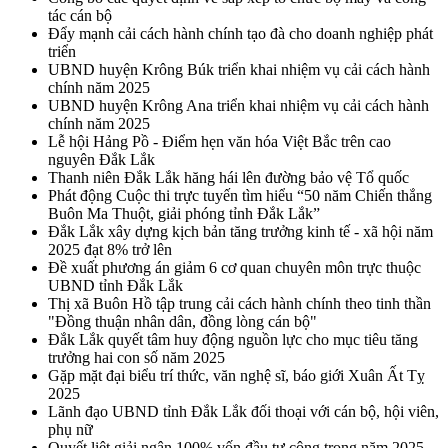
tác cán bộ
Đẩy mạnh cải cách hành chính tạo đà cho doanh nghiệp phát
triển
UBND huyện Krông Búk triển khai nhiệm vụ cải cách hành
chính năm 2025
UBND huyện Krông Ana triển khai nhiệm vụ cải cách hành
chính năm 2025
Lễ hội Hảng Pồ - Điểm hẹn văn hóa Việt Bắc trên cao
nguyên Đắk Lắk
Thanh niên Đắk Lắk hăng hái lên đường bảo vệ Tổ quốc
Phát động Cuộc thi trực tuyến tìm hiểu “50 năm Chiến thắng
Buôn Ma Thuột, giải phóng tỉnh Đắk Lắk”
Đắk Lắk xây dựng kịch bản tăng trưởng kinh tế - xã hội năm
2025 đạt 8% trở lên
Đề xuất phương án giảm 6 cơ quan chuyên môn trực thuộc
UBND tỉnh Đắk Lắk
Thị xã Buôn Hồ tập trung cải cách hành chính theo tinh thần
"Đồng thuận nhân dân, đồng lòng cán bộ"
Đắk Lắk quyết tâm huy động nguồn lực cho mục tiêu tăng
trưởng hai con số năm 2025
Gặp mặt đại biểu trí thức, văn nghệ sĩ, báo giới Xuân Ất Tỵ
2025
Lãnh đạo UBND tỉnh Đắk Lắk đối thoại với cán bộ, hội viên,
phụ nữ
Quyết liệt giải ngân 100% vốn đầu tư công trong năm 2025