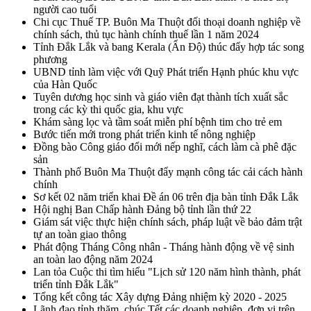
người cao tuổi
Chi cục Thuế TP. Buôn Ma Thuột đối thoại doanh nghiệp về
chính sách, thủ tục hành chính thuế lần 1 năm 2024
Tỉnh Đắk Lắk và bang Kerala (Ấn Độ) thúc đẩy hợp tác song
phương
UBND tỉnh làm việc với Quỹ Phát triển Hạnh phúc khu vực
của Hàn Quốc
Tuyên dương học sinh và giáo viên đạt thành tích xuất sắc
trong các kỳ thi quốc gia, khu vực
Khám sàng lọc và tầm soát miễn phí bệnh tim cho trẻ em
Bước tiến mới trong phát triển kinh tế nông nghiệp
Đồng bào Công giáo đổi mới nếp nghĩ, cách làm cà phê đặc
sản
Thành phố Buôn Ma Thuột đẩy mạnh công tác cải cách hành
chính
Sơ kết 02 năm triển khai Đề án 06 trên địa bàn tỉnh Đắk Lắk
Hội nghị Ban Chấp hành Đảng bộ tỉnh lần thứ 22
Giám sát việc thực hiện chính sách, pháp luật về bảo đảm trật
tự an toàn giao thông
Phát động Tháng Công nhân - Tháng hành động về vệ sinh
an toàn lao động năm 2024
Lan tỏa Cuộc thi tìm hiểu "Lịch sử 120 năm hình thành, phát
triển tỉnh Đắk Lắk"
Tổng kết công tác Xây dựng Đảng nhiệm kỳ 2020 - 2025
Lãnh đạo tỉnh thăm, chúc Tết các doanh nghiệp, đơn vị trên