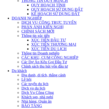
THÔNG TIN QUY HOẠCH
QUY HOẠCH TỈNH
QUY HOẠCH SỬ DỤNG ĐẤT
KẾ HOẠCH SỬ DỤNG ĐẤT
DOANH NGHIỆP
DỊCH VỤ CÔNG TRỰC TUYẾN
PHẢN ÁNH KIẾN NGHỊ
CHÍNH SÁCH MỚI
Thông tin xúc tiến
XÚC TIẾN ĐẦU TƯ
XÚC TIẾN THƯƠNG MẠI
XÚC TIẾN DU LỊCH
Thông tin Doanh nghiệp
CÁC KHU, CỤM CÔNG NGHIỆP
Các Dự Án Kêu Gọi Đầu Tư
Chính sách thu hút vốn đầu tư
Du khách
Địa danh, di tích, thắng cảnh
Lễ hội
Các tuyến du lịch
Dịch vụ du lịch
Dịch Vụ Công Cộng
Khách sạn, nhà nghỉ
Nhà hàng, Quán ăn
BẢO TÀNG