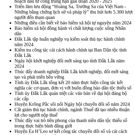
hoạch đầu tư công trung hạn giai đoạn 2020 - 2025
Triển lãm lưu động “Hoàng Sa, Trường Sa của Việt Nam -
Những bằng chứng lịch sử và pháp lý” thu hút hơn 5.300 lượt
người đến tham quan
Những điều cần biết về bảo hiểm xã hội tự nguyện năm 2024
Bảo hiểm xã hội đồng hành vì chất lượng cuộc sống Nhân
dân
Đắk Lắk tập huấn nghiệp vụ kiểm soát thủ tục hành chính
năm 2024
Kiểm tra công tác cải cách hành chính tại Ban Dân tộc tỉnh
Đắk Lắk
Ngày hội khởi nghiệp đổi mới sáng tạo tỉnh Đắk Lắk năm
2024
Thúc đẩy doanh nghiệp Đắk Lắk khởi nghiệp, đổi mới sáng
tạo và phát triển bền vững
Tỉnh ủy Đắk Lắk tổng kết 20 năm thực hiện công tác kết
nghĩa các cơ quan, đơn vị với buôn đồng bào dân tộc thiểu số
Tỉnh ủy Đắk Lắk quán triệt các văn bản về đại hội đảng bộ
các cấp
Huyện Krông Pắc sôi nổi Ngày hội chuyển đổi số năm 2024
Cắt giảm thủ tục hành chính, ngành Thuế đã tạo nhiều thuận
lợi cho người nộp thuế
Thúc đẩy vai trò tiên phong của thanh niên dân tộc thiểu số
trong thực hiện bình đẳng giới
Huyện Ea H’Leo sơ kết công tác chuyển đổi số và cải cách