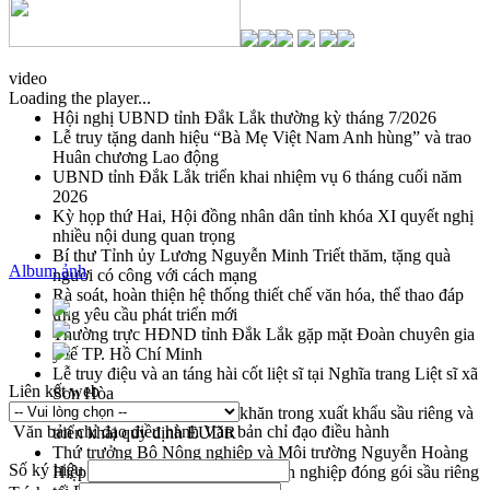
video
Loading the player...
Hội nghị UBND tỉnh Đắk Lắk thường kỳ tháng 7/2026
Lễ truy tặng danh hiệu “Bà Mẹ Việt Nam Anh hùng” và trao
Huân chương Lao động
UBND tỉnh Đắk Lắk triển khai nhiệm vụ 6 tháng cuối năm
2026
Kỳ họp thứ Hai, Hội đồng nhân dân tỉnh khóa XI quyết nghị
nhiều nội dung quan trọng
Bí thư Tỉnh ủy Lương Nguyễn Minh Triết thăm, tặng quà
Album ảnh
người có công với cách mạng
Rà soát, hoàn thiện hệ thống thiết chế văn hóa, thể thao đáp
ứng yêu cầu phát triển mới
Thường trực HĐND tỉnh Đắk Lắk gặp mặt Đoàn chuyên gia
y tế TP. Hồ Chí Minh
Lễ truy điệu và an táng hài cốt liệt sĩ tại Nghĩa trang Liệt sĩ xã
Liên kết web
Sơn Hòa
Bàn giải pháp tháo gỡ khó khăn trong xuất khẩu sầu riêng và
Văn bản chỉ đạo điều hành
Văn bản chỉ đạo điều hành
triển khai quy định EUDR
Thứ trưởng Bộ Nông nghiệp và Môi trường Nguyễn Hoàng
Số ký hiệu
Hiệp khảo sát vùng trồng và doanh nghiệp đóng gói sầu riêng