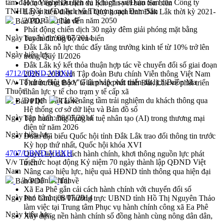
tâm đào tạo nghề Du lịch và Khách sạn Đam San của Công ty
Hòn Yến phát triển du lịch gắn với bảo tồn biển
TNHH Đầu tư Du lịch và Thương mại Đam San
Lấy ý kiến điều chỉnh Quy hoạch tỉnh Đắk Lắk thời kỳ 2021-
2030, tầm nhìn đến năm 2050
Bản PDF
Tải về
Phát động chiến dịch 30 ngày đêm giải phóng mặt bằng
Ngày ban hành:
08/07/2014
Tuyến đường bộ ven biển
Đắk Lắk nỗ lực thúc đẩy tăng trưởng kinh tế từ 10% trở lên
Ngày hiệu lực:
trong Quý II/2026
Đắk Lắk ký kết thỏa thuận hợp tác về chuyển đổi số giai đoạn
4712/UBND-VHXH
2026 – 2030 với Tập đoàn Bưu chính Viễn thông Việt Nam
V/v Tổ chức Hội thảo "Giải pháp phát triển du lịch Buôn Ma
Thứ trưởng Bộ Y tế làm việc với tỉnh Đắk Lắk về phát triển
Thuột"
nhân lực y tế cho trạm y tế cấp xã
Du lịch Đắk Lắk nâng tầm trải nghiệm du khách thông qua
Bản PDF
Tải về
Hệ thống cơ sở dữ liệu và Bản đồ số
Ngày ban hành:
08/07/2014
Tập huấn ứng dụng trí tuệ nhân tạo (AI) trong thương mại
điện tử năm 2026
Ngày hiệu lực:
Đoàn đại biểu Quốc hội tỉnh Đắk Lắk trao đổi thông tin trước
Kỳ họp thứ nhất, Quốc hội khóa XVI
4707/UBND-VHXH
Quyết liệt cải cách hành chính, khơi thông nguồn lực phát
V/v Tổ chức hoạt động Kỷ niệm 70 ngày thành lập QĐND Việt
triển
Nam
Nâng cao hiệu lực, hiệu quả HĐND tỉnh thông qua hiện đại
hóa hành chính
Bản PDF
Tải về
Xã Ea Phê gắn cải cách hành chính với chuyển đổi số
Ngày ban hành:
08/07/2014
Phó Chủ tịch Thường trực UBND tỉnh Hồ Thị Nguyên Thảo
làm việc tại Trung tâm Phục vụ hành chính công xã Ea Phê
Ngày hiệu lực:
Xây dựng nền hành chính số đồng hành cùng nông dân dân,