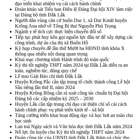
đạo triển khai nhiệm vụ cải cách hành chính
Đoàn khảo sát Tiểu ban Điều lệ Đảng Đại hội XIV làm việc
tại Đảng bộ tỉnh Đắk Lắk
Người dân vùng căn cứ buôn Dur 1, xã Dur Kmăl huyện
Krông Ana nhớ về Tổng Bí thư Nguyễn Phú Trọng
Ngành y tế tích cực thực hiện chuyển đổi số
Tiếp tục phát huy kêu gọi nguồn lực đầu tư để xây dựng các
công trình, dự án của thị xã Buôn Hồ
Kỳ họp chuyên đề lần thứ Mười ba HĐND tỉnh khóa X
thông qua nhiều nội dung quan trọng
Khai mạc chương trình Hành trình đỏ toàn quốc
Kỳ thi tốt nghiệp THPT năm 2024 tại Đắk Lắk diễn ra an
toàn, nghiêm túc, đúng quy chế
Lễ trao Giải Báo chí tỉnh Đắk Lắk
Huyện Krông Pắc cần tập trung tổ chức thành công Lễ hội
Sầu riêng lần thứ II, năm 2024
Huyện Krông Bông cần rà soát công tác chuẩn bị Đại hội
Đảng bộ các cấp nhiệm kỳ 2025 – 2030
Huyện Lắk cần tập trung chỉ đạo cải thiện chỉ số cải cách
hành chính phục vụ phát triển kinh tế - xã hội
Tăng cường triển khai hoạt động dạy và học bơi an toàn cho
học sinh
Lan toả Ngày sách và Văn hóa đọc tỉnh Đắk Lắk năm 2024
Nỗ lực ôn luyện cho Kỳ thi tốt nghiệp THPT năm 2024
Đoàn công tác của UBND tỉnh Đắk Lắk thăm và chúc thọ