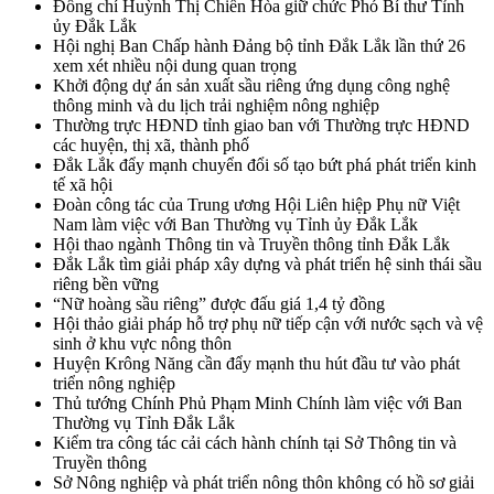
Đồng chí Huỳnh Thị Chiến Hòa giữ chức Phó Bí thư Tỉnh
ủy Đắk Lắk
Hội nghị Ban Chấp hành Đảng bộ tỉnh Đắk Lắk lần thứ 26
xem xét nhiều nội dung quan trọng
Khởi động dự án sản xuất sầu riêng ứng dụng công nghệ
thông minh và du lịch trải nghiệm nông nghiệp
Thường trực HĐND tỉnh giao ban với Thường trực HĐND
các huyện, thị xã, thành phố
Đắk Lắk đẩy mạnh chuyển đổi số tạo bứt phá phát triển kinh
tế xã hội
Đoàn công tác của Trung ương Hội Liên hiệp Phụ nữ Việt
Nam làm việc với Ban Thường vụ Tỉnh ủy Đắk Lắk
Hội thao ngành Thông tin và Truyền thông tỉnh Đắk Lắk
Đắk Lắk tìm giải pháp xây dựng và phát triển hệ sinh thái sầu
riêng bền vững
“Nữ hoàng sầu riêng” được đấu giá 1,4 tỷ đồng
Hội thảo giải pháp hỗ trợ phụ nữ tiếp cận với nước sạch và vệ
sinh ở khu vực nông thôn
Huyện Krông Năng cần đẩy mạnh thu hút đầu tư vào phát
triển nông nghiệp
Thủ tướng Chính Phủ Phạm Minh Chính làm việc với Ban
Thường vụ Tỉnh Đắk Lắk
Kiểm tra công tác cải cách hành chính tại Sở Thông tin và
Truyền thông
Sở Nông nghiệp và phát triển nông thôn không có hồ sơ giải