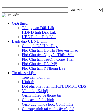
Giới thiệu
Tổng quan Đắk Lắk
HĐND tỉnh Đắk Lắk
UBND tỉnh Đắk Lắk
Lãnh đạo UBND tỉnh
Chủ tịch Đỗ Hữu Huy
Phó Chủ tịch Hồ Thị Nguyên Thảo
Phó Chủ tịch Nguyễn Thiên Văn
Phó Chủ tịch Trương Công Thái
Phó Chủ tịch Đào Mỹ
Phó Chủ tịch Y Nhuân Byă
Tin tức sự kiện
Tiếp cận thông tin
Kinh tế
Đột phá phát triển KHCN, ĐMST, CĐS
Văn hóa, Xã hội
Giảm nghèo về thông tin
Cải cách hành chính
Giáo dục, Khoa học, Công nghệ
Chương trình tái canh cây cà phê