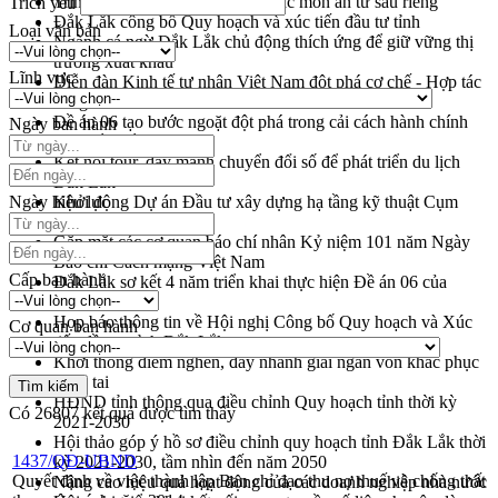
Trình diễn nghệ thuật chế biến các món ăn từ sầu riêng
Trích yếu
Đắk Lắk công bố Quy hoạch và xúc tiến đầu tư tỉnh
Loại văn bản
Ngành cá ngừ Đắk Lắk chủ động thích ứng để giữ vững thị
trường xuất khẩu
Lĩnh vực
Diễn đàn Kinh tế tư nhân Việt Nam đột phá cơ chế - Hợp tác
công tư
Đề án 06 tạo bước ngoặt đột phá trong cải cách hành chính
Ngày ban hành
tỉnh Đắk Lắk
Kết nối tour, đẩy mạnh chuyển đổi số để phát triển du lịch
Đắk Lắk
Ngày hiệu lực
Khởi động Dự án Đầu tư xây dựng hạ tầng kỹ thuật Cụm
công nghiệp Tân Tiến
Gặp mặt các cơ quan báo chí nhân Kỷ niệm 101 năm Ngày
Báo chí Cách mạng Việt Nam
Cấp ban hành
Đắk Lắk sơ kết 4 năm triển khai thực hiện Đề án 06 của
Chính phủ
Họp báo thông tin về Hội nghị Công bố Quy hoạch và Xúc
Cơ quan ban hành
tiến đầu tư tỉnh Đắk Lắk
Khơi thông điểm nghẽn, đẩy nhanh giải ngân vốn khắc phục
thiên tai
HĐND tỉnh thông qua điều chỉnh Quy hoạch tỉnh thời kỳ
Có
26807
kết quả được tìm thấy
2021-2030
Hội thảo góp ý hồ sơ điều chỉnh quy hoạch tỉnh Đắk Lắk thời
1437/QĐ-UBND
kỳ 2021-2030, tầm nhìn đến năm 2050
Quyết định về việc thành lập Ban chỉ đạo thu nợ thuế và chống thất
Nâng cao hiệu quả hoạt động của các doanh nghiệp nhà nước