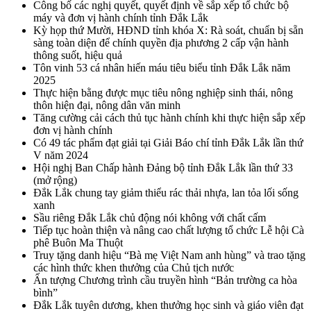
Công bố các nghị quyết, quyết định về sắp xếp tổ chức bộ
máy và đơn vị hành chính tỉnh Đắk Lắk
Kỳ họp thứ Mười, HĐND tỉnh khóa X: Rà soát, chuẩn bị sẵn
sàng toàn diện để chính quyền địa phương 2 cấp vận hành
thông suốt, hiệu quả
Tôn vinh 53 cá nhân hiến máu tiêu biểu tỉnh Đắk Lắk năm
2025
Thực hiện bằng được mục tiêu nông nghiệp sinh thái, nông
thôn hiện đại, nông dân văn minh
Tăng cường cải cách thủ tục hành chính khi thực hiện sắp xếp
đơn vị hành chính
Có 49 tác phẩm đạt giải tại Giải Báo chí tỉnh Đắk Lắk lần thứ
V năm 2024
Hội nghị Ban Chấp hành Đảng bộ tỉnh Đắk Lắk lần thứ 33
(mở rộng)
Đắk Lắk chung tay giảm thiểu rác thải nhựa, lan tỏa lối sống
xanh
Sầu riêng Đắk Lắk chủ động nói không với chất cấm
Tiếp tục hoàn thiện và nâng cao chất lượng tổ chức Lễ hội Cà
phê Buôn Ma Thuột
Truy tặng danh hiệu “Bà mẹ Việt Nam anh hùng” và trao tặng
các hình thức khen thưởng của Chủ tịch nước
Ấn tượng Chương trình cầu truyền hình “Bản trường ca hòa
bình”
Đắk Lắk tuyên dương, khen thưởng học sinh và giáo viên đạt