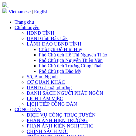
Vietnamese
|
English
Trang chủ
Chính quyền
HĐND TỈNH
UBND tỉnh Đắk Lắk
LÃNH ĐẠO UBND TỈNH
Chủ tịch Đỗ Hữu Huy
Phó Chủ tịch Hồ Thị Nguyên Thảo
Phó Chủ tịch Nguyễn Thiên Văn
Phó Chủ tịch Trương Công Thái
Phó Chủ tịch Đào Mỹ
Sở, Ban, Ngành
CƠ QUAN KHÁC
UBND các xã, phường
DANH SÁCH NGƯỜI PHÁT NGÔN
LỊCH LÀM VIỆC
LỊCH TIẾP CÔNG DÂN
CÔNG DÂN
DỊCH VỤ CÔNG TRỰC TUYẾN
PHẢN ÁNH HIỆN TRƯỜNG
PHẢN ÁNH KIẾN NGHỊ TTHC
CHÍNH SÁCH MỚI