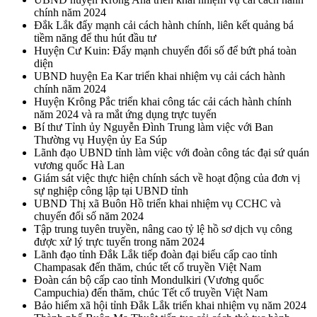
chính năm 2024
Đắk Lắk đẩy mạnh cải cách hành chính, liên kết quảng bá
tiềm năng để thu hút đầu tư
Huyện Cư Kuin: Đẩy mạnh chuyển đổi số để bứt phá toàn
diện
UBND huyện Ea Kar triển khai nhiệm vụ cải cách hành
chính năm 2024
Huyện Krông Pắc triển khai công tác cải cách hành chính
năm 2024 và ra mắt ứng dụng trực tuyến
Bí thư Tỉnh ủy Nguyễn Đình Trung làm việc với Ban
Thường vụ Huyện ủy Ea Súp
Lãnh đạo UBND tỉnh làm việc với đoàn công tác đại sứ quán
vương quốc Hà Lan
Giám sát việc thực hiện chính sách về hoạt động của đơn vị
sự nghiệp công lập tại UBND tỉnh
UBND Thị xã Buôn Hồ triển khai nhiệm vụ CCHC và
chuyển đổi số năm 2024
Tập trung tuyên truyền, nâng cao tỷ lệ hồ sơ dịch vụ công
được xử lý trực tuyến trong năm 2024
Lãnh đạo tỉnh Đắk Lắk tiếp đoàn đại biểu cấp cao tỉnh
Champasak đến thăm, chúc tết cổ truyền Việt Nam
Đoàn cán bộ cấp cao tỉnh Mondulkiri (Vương quốc
Campuchia) đến thăm, chúc Tết cổ truyền Việt Nam
Bảo hiểm xã hội tỉnh Đắk Lắk triển khai nhiệm vụ năm 2024