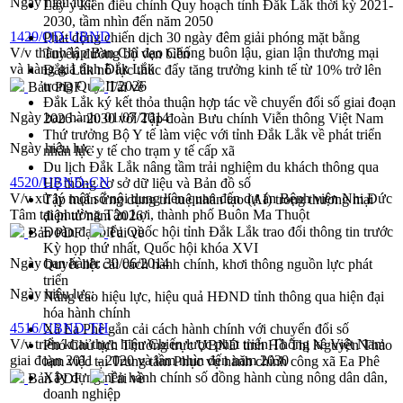
Ngày hiệu lực:
Lấy ý kiến điều chỉnh Quy hoạch tỉnh Đắk Lắk thời kỳ 2021-
2030, tầm nhìn đến năm 2050
1429/QD-UBND
Phát động chiến dịch 30 ngày đêm giải phóng mặt bằng
V/v thành lập Ban Chỉ đạo Chống buôn lậu, gian lận thương mại
Tuyến đường bộ ven biển
và hàng giả tỉnh Đắk Lắk
Đắk Lắk nỗ lực thúc đẩy tăng trưởng kinh tế từ 10% trở lên
trong Quý II/2026
Bản PDF
Tải về
Đắk Lắk ký kết thỏa thuận hợp tác về chuyển đổi số giai đoạn
Ngày ban hành:
01/07/2014
2026 – 2030 với Tập đoàn Bưu chính Viễn thông Việt Nam
Thứ trưởng Bộ Y tế làm việc với tỉnh Đắk Lắk về phát triển
Ngày hiệu lực:
nhân lực y tế cho trạm y tế cấp xã
Du lịch Đắk Lắk nâng tầm trải nghiệm du khách thông qua
4520/UBND-CN
Hệ thống cơ sở dữ liệu và Bản đồ số
V/v xử lý một số nội dung liên quan đến dự án Bệnh viện Nhi Đức
Tập huấn ứng dụng trí tuệ nhân tạo (AI) trong thương mại
Tâm tại phường Tân Lợi, thành phố Buôn Ma Thuột
điện tử năm 2026
Đoàn đại biểu Quốc hội tỉnh Đắk Lắk trao đổi thông tin trước
Bản PDF
Tải về
Kỳ họp thứ nhất, Quốc hội khóa XVI
Ngày ban hành:
30/06/2014
Quyết liệt cải cách hành chính, khơi thông nguồn lực phát
triển
Ngày hiệu lực:
Nâng cao hiệu lực, hiệu quả HĐND tỉnh thông qua hiện đại
hóa hành chính
4516/UBND-TH
Xã Ea Phê gắn cải cách hành chính với chuyển đổi số
V/v triển khai thực hiện Chiến lược phát triển Thống kê Việt Nam
Phó Chủ tịch Thường trực UBND tỉnh Hồ Thị Nguyên Thảo
giai đoạn 2011 - 2020 và tầm nhìn đến năm 2030
làm việc tại Trung tâm Phục vụ hành chính công xã Ea Phê
Xây dựng nền hành chính số đồng hành cùng nông dân dân,
Bản PDF
Tải về
doanh nghiệp