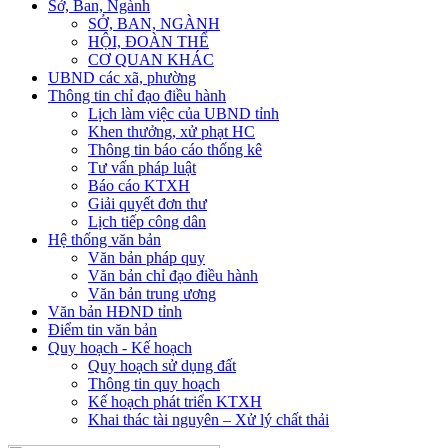
Sở, Ban, Ngành
SỞ, BAN, NGÀNH
HỘI, ĐOÀN THỂ
CƠ QUAN KHÁC
UBND các xã, phường
Thông tin chỉ đạo điều hành
Lịch làm việc của UBND tỉnh
Khen thưởng, xử phạt HC
Thông tin báo cáo thống kê
Tư vấn pháp luật
Báo cáo KTXH
Giải quyết đơn thư
Lịch tiếp công dân
Hệ thống văn bản
Văn bản pháp quy
Văn bản chỉ đạo điều hành
Văn bản trung ương
Văn bản HĐND tỉnh
Điểm tin văn bản
Quy hoạch - Kế hoạch
Quy hoạch sử dụng đất
Thông tin quy hoạch
Kế hoạch phát triển KTXH
Khai thác tài nguyên – Xử lý chất thải