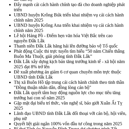
Đẩy mạnh cải cách hành chính tạo đà cho doanh nghiệp phát
triển
UBND huyện Krông Búk triển khai nhiệm vụ cải cách hành
chính năm 2025
UBND huyện Krông Ana triển khai nhiệm vụ cải cách hành
chính năm 2025
Lễ hội Hảng Pồ - Điểm hẹn văn hóa Việt Bắc trên cao
nguyên Đắk Lắk
Thanh niên Đắk Lắk hăng hái lên đường bảo vệ Tổ quốc
Phát động Cuộc thi trực tuyến tìm hiểu “50 năm Chiến thắng
Buôn Ma Thuột, giải phóng tỉnh Đắk Lắk”
Đắk Lắk xây dựng kịch bản tăng trưởng kinh tế - xã hội năm
2025 đạt 8% trở lên
Đề xuất phương án giảm 6 cơ quan chuyên môn trực thuộc
UBND tỉnh Đắk Lắk
Thị xã Buôn Hồ tập trung cải cách hành chính theo tinh thần
"Đồng thuận nhân dân, đồng lòng cán bộ"
Đắk Lắk quyết tâm huy động nguồn lực cho mục tiêu tăng
trưởng hai con số năm 2025
Gặp mặt đại biểu trí thức, văn nghệ sĩ, báo giới Xuân Ất Tỵ
2025
Lãnh đạo UBND tỉnh Đắk Lắk đối thoại với cán bộ, hội viên,
phụ nữ
Quyết liệt giải ngân 100% vốn đầu tư công trong năm 2025
Bí thư Tỉnh ủy Nguyễn Đình Trung dự chương trình Tết