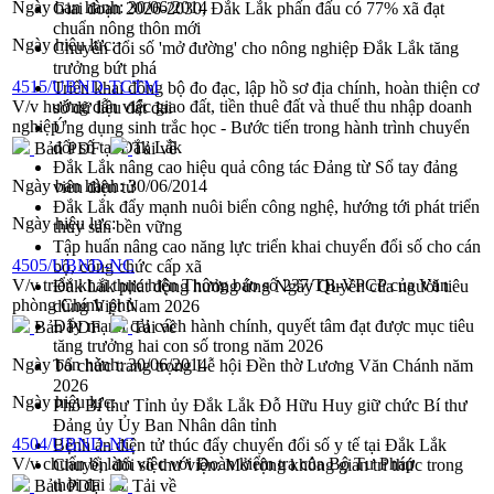
Ngày ban hành:
30/06/2014
Giai đoạn 2026-2030, Đắk Lắk phấn đấu có 77% xã đạt
chuẩn nông thôn mới
Ngày hiệu lực:
Chuyển đổi số 'mở đường' cho nông nghiệp Đắk Lắk tăng
trưởng bứt phá
4515/UBND-TCTM
Triển khai đồng bộ đo đạc, lập hồ sơ địa chính, hoàn thiện cơ
V/v hướng dẫn việc giao đất, tiền thuê đất và thuế thu nhập doanh
sở dữ liệu đất đai
nghiệp
Ứng dụng sinh trắc học - Bước tiến trong hành trình chuyển
đổi số tại Đắk Lắk
Bản PDF
Tải về
Đắk Lắk nâng cao hiệu quả công tác Đảng từ Sổ tay đảng
Ngày ban hành:
30/06/2014
viên điện tử
Đắk Lắk đẩy mạnh nuôi biển công nghệ, hướng tới phát triển
Ngày hiệu lực:
thủy sản bền vững
Tập huấn nâng cao năng lực triển khai chuyển đổi số cho cán
4505/UBND-NC
bộ, công chức cấp xã
V/v triển khai thực hiện Thông báo số 237/TB-VPCP của Văn
Đắk Lắk phát động hưởng ứng Ngày Quyền của người tiêu
phòng Chính phủ
dùng Việt Nam 2026
Đẩy mạnh cải cách hành chính, quyết tâm đạt được mục tiêu
Bản PDF
Tải về
tăng trưởng hai con số trong năm 2026
Ngày ban hành:
30/06/2014
Tổ chức trang trọng Lễ hội Đền thờ Lương Văn Chánh năm
2026
Ngày hiệu lực:
Phó Bí thư Tỉnh ủy Đắk Lắk Đỗ Hữu Huy giữ chức Bí thư
Đảng ủy Ủy Ban Nhân dân tỉnh
4504/UBND-NC
Bệnh án điện tử thúc đẩy chuyển đổi số y tế tại Đắk Lắk
V/v chuẩn bị làm việc với Đoàn kiểm tra của Bộ Tư Pháp
Chuyển đổi số thư viện: Mở rộng không gian tri thức trong
thời đại số
Bản PDF
Tải về