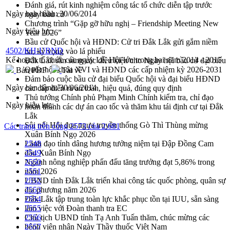
Đánh giá, rút kinh nghiệm công tác tổ chức diễn tập trước
Ngày ban hành:
30/06/2014
ngày bầu cử
Chương trình “Gặp gỡ hữu nghị – Friendship Meeting New
Ngày hiệu lực:
Year 2026”
Bầu cử Quốc hội và HĐND: Cử tri Đắk Lắk gửi gắm niềm
4502/KH-UBND
tin, kỳ vọng vào lá phiếu
Kế hoạch tổ chức các ngày Lễ, Hội lớn trong hai năm 2014 - 2015
Đắk Lắk sẵn sàng các điều kiện cho Ngày hội bầu cử đại biểu
Quốc hội khóa XVI và HĐND các cấp nhiệm kỳ 2026-2031
Bản PDF
Tải về
Đảm bảo cuộc bầu cử đại biểu Quốc hội và đại biểu HĐND
Ngày ban hành:
30/06/2014
các cấp diễn ra an toàn, hiệu quả, đúng quy định
Thủ tướng Chính phủ Phạm Minh Chính kiểm tra, chỉ đạo
Ngày hiệu lực:
hoàn thành các dự án cao tốc và thăm khu tái định cư tại Đắk
Lắk
Sôi nổi Hội đua ngựa truyền thống Gò Thì Thùng mừng
Các trang trên cổng 2573 của 2.681
Xuân Bính Ngọ 2026
Lãnh đạo tỉnh dâng hương tưởng niệm tại Đập Đồng Cam
2548
đầu Xuân Bính Ngọ
2549
Ngành nông nghiệp phấn đấu tăng trưởng đạt 5,86% trong
2550
năm 2026
2551
UBND tỉnh Đắk Lắk triển khai công tác quốc phòng, quân sự
2552
địa phương năm 2026
2553
Đắk Lắk tập trung toàn lực khắc phục tồn tại IUU, sẵn sàng
2554
làm việc với Đoàn thanh tra EC
2555
Chủ tịch UBND tỉnh Tạ Anh Tuấn thăm, chúc mừng các
2556
bệnh viện nhân Ngày Thầy thuốc Việt Nam
2557