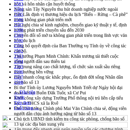
hôn và hôn nhân cận huyết thống
2583
Nông sản Tây Nguyên thu hút doanh nghiệp nước ngoài
2584
Đắk Lắk định vị thương hiệu du lịch “Biển – Rừng – Cà phê”
2585
trong không gian phát triển mới
2586
Hội nghị chia sẻ kinh nghiệm, chuyển giao kỹ thuật y tế, định
2587
hướng phát triển chuyên sâu đến 2030
2588
Chuyển đổi số mở ra không gian phát triển trong lĩnh vực văn
2589
hóa, du lịch
2590
Công bố quyết định của Ban Thường vụ Tỉnh ủy về công tác
2591
cán bộ.
2592
Thủ tướng Phạm Minh Chính: Khẩn trương tái thiết cuộc
2593
sống người dân sau thiên tai
2594
Tập trung nâng cao chất lượng, tổ chức sản xuất sầu riêng
2595
theo hướng bền vững
2596
Đẩy nhanh công tác khắc phục, ổn định đời sống Nhân dân
2597
sau bão số 13
2598
Bí thư Tỉnh ủy Lương Nguyễn Minh Triết dự Ngày hội đại
← Đầu tiên
đoàn kết tại Buôn Đăk Tuôr, xã Cư Pui
Trước
Khởi công xây dựng Trường Phổ thông nội trú liên cấp tiểu
Tiếp theo
học và THCS xã Ia Rvê
Cuối cùng →
Phó Thủ tướng Chính phủ Mai Văn Chính chia sẻ, động viên
người dân chịu ảnh hưởng nặng từ bão số 13
Chủ tịch UBND tỉnh kiểm tra công tác phòng, chống bão số
13 tại các địa bàn xung yếu
Tập trung đẩy nhanh giải ngân nguồn vốn các chương trình