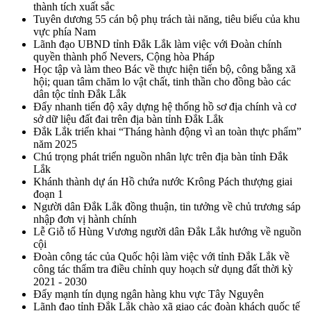
thành tích xuất sắc
Tuyên dương 55 cán bộ phụ trách tài năng, tiêu biểu của khu
vực phía Nam
Lãnh đạo UBND tỉnh Đắk Lắk làm việc với Đoàn chính
quyền thành phố Nevers, Cộng hòa Pháp
Học tập và làm theo Bác về thực hiện tiến bộ, công bằng xã
hội; quan tâm chăm lo vật chất, tinh thần cho đồng bào các
dân tộc tỉnh Đắk Lắk
Đẩy nhanh tiến độ xây dựng hệ thống hồ sơ địa chính và cơ
sở dữ liệu đất đai trên địa bàn tỉnh Đắk Lắk
Đắk Lắk triển khai “Tháng hành động vì an toàn thực phẩm”
năm 2025
Chú trọng phát triển nguồn nhân lực trên địa bàn tỉnh Đắk
Lắk
Khánh thành dự án Hồ chứa nước Krông Pách thượng giai
đoạn 1
Người dân Đắk Lắk đồng thuận, tin tưởng về chủ trương sáp
nhập đơn vị hành chính
Lễ Giỗ tổ Hùng Vương người dân Đắk Lắk hướng về nguồn
cội
Đoàn công tác của Quốc hội làm việc với tỉnh Đắk Lắk về
công tác thẩm tra điều chỉnh quy hoạch sử dụng đất thời kỳ
2021 - 2030
Đẩy mạnh tín dụng ngân hàng khu vực Tây Nguyên
Lãnh đạo tỉnh Đắk Lắk chào xã giao các đoàn khách quốc tế