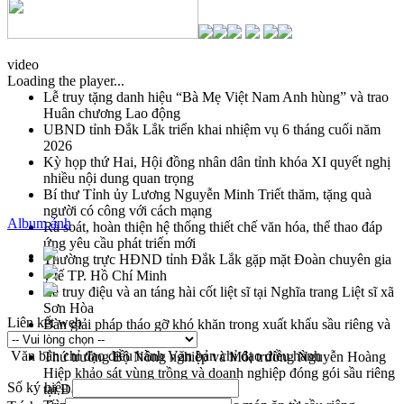
video
Loading the player...
Lễ truy tặng danh hiệu “Bà Mẹ Việt Nam Anh hùng” và trao
Huân chương Lao động
UBND tỉnh Đắk Lắk triển khai nhiệm vụ 6 tháng cuối năm
2026
Kỳ họp thứ Hai, Hội đồng nhân dân tỉnh khóa XI quyết nghị
nhiều nội dung quan trọng
Bí thư Tỉnh ủy Lương Nguyễn Minh Triết thăm, tặng quà
người có công với cách mạng
Album ảnh
Rà soát, hoàn thiện hệ thống thiết chế văn hóa, thể thao đáp
ứng yêu cầu phát triển mới
Thường trực HĐND tỉnh Đắk Lắk gặp mặt Đoàn chuyên gia
y tế TP. Hồ Chí Minh
Lễ truy điệu và an táng hài cốt liệt sĩ tại Nghĩa trang Liệt sĩ xã
Sơn Hòa
Liên kết web
Bàn giải pháp tháo gỡ khó khăn trong xuất khẩu sầu riêng và
triển khai quy định EUDR
Văn bản chỉ đạo điều hành
Văn bản chỉ đạo điều hành
Thứ trưởng Bộ Nông nghiệp và Môi trường Nguyễn Hoàng
Hiệp khảo sát vùng trồng và doanh nghiệp đóng gói sầu riêng
Số ký hiệu
tại Đắk Lắk