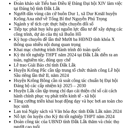
Đoàn khảo sát Tiểu ban Điều lệ Đảng Đại hội XIV làm việc
tại Đảng bộ tỉnh Đắk Lắk
Người dân vùng căn cứ buôn Dur 1, xã Dur Kmăl huyện
Krông Ana nhớ về Tổng Bí thư Nguyễn Phú Trọng
Ngành y tế tích cực thực hiện chuyển đổi số
Tiếp tục phát huy kêu gọi nguồn lực đầu tư để xây dựng các
công trình, dự án của thị xã Buôn Hồ
Kỳ họp chuyên đề lần thứ Mười ba HĐND tỉnh khóa X
thông qua nhiều nội dung quan trọng
Khai mạc chương trình Hành trình đỏ toàn quốc
Kỳ thi tốt nghiệp THPT năm 2024 tại Đắk Lắk diễn ra an
toàn, nghiêm túc, đúng quy chế
Lễ trao Giải Báo chí tỉnh Đắk Lắk
Huyện Krông Pắc cần tập trung tổ chức thành công Lễ hội
Sầu riêng lần thứ II, năm 2024
Huyện Krông Bông cần rà soát công tác chuẩn bị Đại hội
Đảng bộ các cấp nhiệm kỳ 2025 – 2030
Huyện Lắk cần tập trung chỉ đạo cải thiện chỉ số cải cách
hành chính phục vụ phát triển kinh tế - xã hội
Tăng cường triển khai hoạt động dạy và học bơi an toàn cho
học sinh
Lan toả Ngày sách và Văn hóa đọc tỉnh Đắk Lắk năm 2024
Nỗ lực ôn luyện cho Kỳ thi tốt nghiệp THPT năm 2024
Đoàn công tác của UBND tỉnh Đắk Lắk thăm và chúc thọ
người cao tuổi