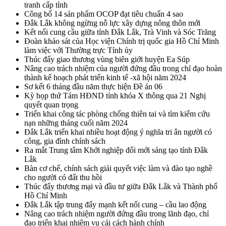
tranh cấp tỉnh
Công bố 14 sản phẩm OCOP đạt tiêu chuẩn 4 sao
Đắk Lắk không ngừng nỗ lực xây dựng nông thôn mới
Kết nối cung cầu giữa tỉnh Đắk Lắk, Trà Vinh và Sóc Trăng
Đoàn khảo sát của Học viện Chính trị quốc gia Hồ Chí Minh
làm việc với Thường trực Tỉnh ủy
Thúc đẩy giao thương vùng biên giới huyện Ea Súp
Nâng cao trách nhiệm của người đứng đầu trong chỉ đạo hoàn
thành kế hoạch phát triển kinh tế -xã hội năm 2024
Sơ kết 6 tháng đầu năm thực hiện Đề án 06
Kỳ họp thứ Tám HĐND tỉnh khóa X thông qua 21 Nghị
quyết quan trọng
Triển khai công tác phòng chống thiên tai và tìm kiếm cứu
nạn những tháng cuối năm 2024
Đắk Lắk triển khai nhiều hoạt động ý nghĩa tri ân người có
công, gia đình chính sách
Ra mắt Trung tâm Khởi nghiệp đổi mới sáng tạo tỉnh Đắk
Lắk
Bàn cơ chế, chính sách giải quyết việc làm và đào tạo nghề
cho người có đất thu hồi
Thúc đẩy thương mại và đầu tư giữa Đắk Lắk và Thành phố
Hồ Chí Minh
Đắk Lắk tập trung đẩy mạnh kết nối cung – cầu lao động
Nâng cao trách nhiệm người đứng đầu trong lãnh đạo, chỉ
đạo triển khai nhiệm vụ cải cách hành chính