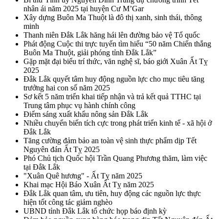
nhân ái năm 2025 tại huyện Cư M’Gar
Xây dựng Buôn Ma Thuột là đô thị xanh, sinh thái, thông
minh
Thanh niên Đắk Lắk hăng hái lên đường bảo vệ Tổ quốc
Phát động Cuộc thi trực tuyến tìm hiểu “50 năm Chiến thắng
Buôn Ma Thuột, giải phóng tỉnh Đắk Lắk”
Gặp mặt đại biểu trí thức, văn nghệ sĩ, báo giới Xuân Ất Tỵ
2025
Đắk Lắk quyết tâm huy động nguồn lực cho mục tiêu tăng
trưởng hai con số năm 2025
Sơ kết 5 năm triển khai tiếp nhận và trả kết quả TTHC tại
Trung tâm phục vụ hành chính công
Điểm sáng xuất khẩu nông sản Đắk Lắk
Nhiều chuyển biến tích cực trong phát triển kinh tế - xã hội ở
Đắk Lắk
Tăng cường đảm bảo an toàn vệ sinh thực phẩm dịp Tết
Nguyên đán Ất Tỵ 2025
Phó Chủ tịch Quốc hội Trần Quang Phương thăm, làm việc
tại Đắk Lắk
"Xuân Quê hương" - Ất Tỵ năm 2025
Khai mạc Hội Báo Xuân Ất Tỵ năm 2025
Đắk Lắk quan tâm, ưu tiên, huy động các nguồn lực thực
hiện tốt công tác giảm nghèo
UBND tỉnh Đắk Lắk tổ chức họp báo định kỳ