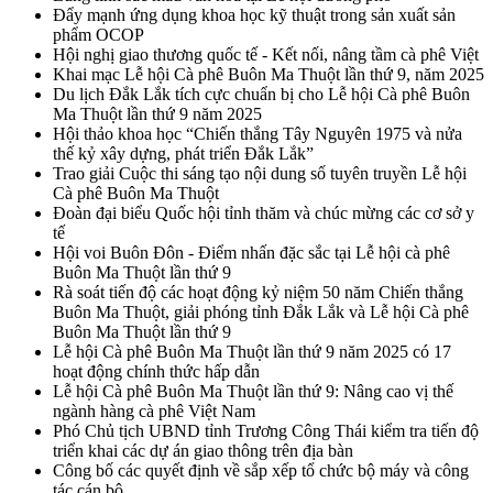
Đẩy mạnh ứng dụng khoa học kỹ thuật trong sản xuất sản
phẩm OCOP
Hội nghị giao thương quốc tế - Kết nối, nâng tầm cà phê Việt
Khai mạc Lễ hội Cà phê Buôn Ma Thuột lần thứ 9, năm 2025
Du lịch Đắk Lắk tích cực chuẩn bị cho Lễ hội Cà phê Buôn
Ma Thuột lần thứ 9 năm 2025
Hội thảo khoa học “Chiến thắng Tây Nguyên 1975 và nửa
thế kỷ xây dựng, phát triển Đắk Lắk”
Trao giải Cuộc thi sáng tạo nội dung số tuyên truyền Lễ hội
Cà phê Buôn Ma Thuột
Đoàn đại biểu Quốc hội tỉnh thăm và chúc mừng các cơ sở y
tế
Hội voi Buôn Đôn - Điểm nhấn đặc sắc tại Lễ hội cà phê
Buôn Ma Thuột lần thứ 9
Rà soát tiến độ các hoạt động kỷ niệm 50 năm Chiến thắng
Buôn Ma Thuột, giải phóng tỉnh Đắk Lắk và Lễ hội Cà phê
Buôn Ma Thuột lần thứ 9
Lễ hội Cà phê Buôn Ma Thuột lần thứ 9 năm 2025 có 17
hoạt động chính thức hấp dẫn
Lễ hội Cà phê Buôn Ma Thuột lần thứ 9: Nâng cao vị thế
ngành hàng cà phê Việt Nam
Phó Chủ tịch UBND tỉnh Trương Công Thái kiểm tra tiến độ
triển khai các dự án giao thông trên địa bàn
Công bố các quyết định về sắp xếp tổ chức bộ máy và công
tác cán bộ