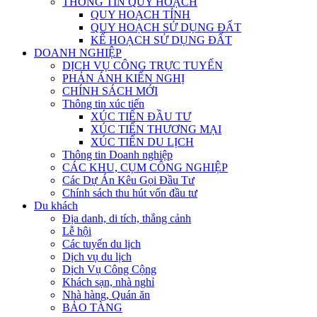
THÔNG TIN QUY HOẠCH
QUY HOẠCH TỈNH
QUY HOẠCH SỬ DỤNG ĐẤT
KẾ HOẠCH SỬ DỤNG ĐẤT
DOANH NGHIỆP
DỊCH VỤ CÔNG TRỰC TUYẾN
PHẢN ÁNH KIẾN NGHỊ
CHÍNH SÁCH MỚI
Thông tin xúc tiến
XÚC TIẾN ĐẦU TƯ
XÚC TIẾN THƯƠNG MẠI
XÚC TIẾN DU LỊCH
Thông tin Doanh nghiệp
CÁC KHU, CỤM CÔNG NGHIỆP
Các Dự Án Kêu Gọi Đầu Tư
Chính sách thu hút vốn đầu tư
Du khách
Địa danh, di tích, thắng cảnh
Lễ hội
Các tuyến du lịch
Dịch vụ du lịch
Dịch Vụ Công Cộng
Khách sạn, nhà nghỉ
Nhà hàng, Quán ăn
BẢO TÀNG