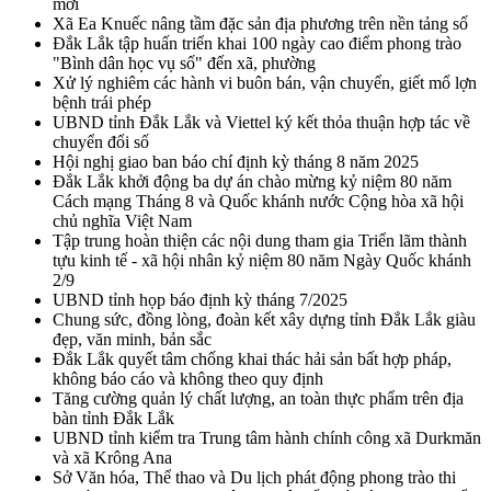
mới
Xã Ea Knuếc nâng tầm đặc sản địa phương trên nền tảng số
Đắk Lắk tập huấn triển khai 100 ngày cao điểm phong trào
"Bình dân học vụ số" đến xã, phường
Xử lý nghiêm các hành vi buôn bán, vận chuyển, giết mổ lợn
bệnh trái phép
UBND tỉnh Đắk Lắk và Viettel ký kết thỏa thuận hợp tác về
chuyển đổi số
Hội nghị giao ban báo chí định kỳ tháng 8 năm 2025
Đắk Lắk khởi động ba dự án chào mừng kỷ niệm 80 năm
Cách mạng Tháng 8 và Quốc khánh nước Cộng hòa xã hội
chủ nghĩa Việt Nam
Tập trung hoàn thiện các nội dung tham gia Triển lãm thành
tựu kinh tế - xã hội nhân kỷ niệm 80 năm Ngày Quốc khánh
2/9
UBND tỉnh họp báo định kỳ tháng 7/2025
Chung sức, đồng lòng, đoàn kết xây dựng tỉnh Đắk Lắk giàu
đẹp, văn minh, bản sắc
Đắk Lắk quyết tâm chống khai thác hải sản bất hợp pháp,
không báo cáo và không theo quy định
Tăng cường quản lý chất lượng, an toàn thực phẩm trên địa
bàn tỉnh Đắk Lắk
UBND tỉnh kiểm tra Trung tâm hành chính công xã Durkmăn
và xã Krông Ana
Sở Văn hóa, Thể thao và Du lịch phát động phong trào thi