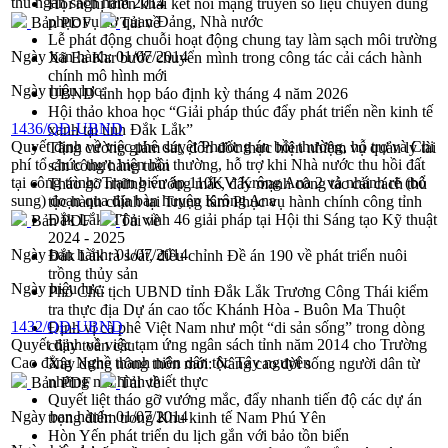
thu ngân sách năm 2014
Hội nghị triển khai kết nối mạng truyền số liệu chuyên dùng
phục vụ cơ quan Đảng, Nhà nước
Bản PDF
Tải về
Lễ phát động chuỗi hoạt động chung tay làm sạch môi trường
Ngày ban hành:
01/07/2014
Xã Ea Kar bước chuyển mình trong công tác cải cách hành
chính mô hình mới
Ngày hiệu lực:
UBND tỉnh họp báo định kỳ tháng 4 năm 2026
Hội thảo khoa học “Giải pháp thúc đẩy phát triển nền kinh tế
1436/QĐ-UBND
xanh tại tỉnh Đắk Lắk”
Quyết định về việc phê duyệt Phương án bồi thường, hỗ trợ và Chi
Tăng cường giám sát, đôn đốc thực hiện nhiệm vụ quản lý tài
phí tổ chức thực hiện bồi thường, hỗ trợ khi Nhà nước thu hồi đất
sản công hàng tuần
tại công trình: Trạm biến áp 110KV Krông Ana 2 và nhánh rẽ (bổ
Tháo gỡ những vướng mắc, đẩy mạnh công tác cải cách thủ
sung) đoạn qua địa bàn huyện Krông Ana
tục hành chính tại Trung tâm Phục vụ hành chính công tỉnh
Đắk Lắk: Tôn vinh 46 giải pháp tại Hội thi Sáng tạo Kỹ thuật
Bản PDF
Tải về
2024 - 2025
Ngày ban hành:
01/07/2014
Đắk Lắk rà soát, điều chỉnh Đề án 190 về phát triển nuôi
trồng thủy sản
Ngày hiệu lực:
Phó Chủ tịch UBND tỉnh Đắk Lắk Trương Công Thái kiểm
tra thực địa Dự án cao tốc Khánh Hòa - Buôn Ma Thuột
1432/QĐ-UBND
Định vị cà phê Việt Nam như một “di sản sống” trong dòng
Quyết định về việc tạm ứng ngân sách tỉnh năm 2014 cho Trường
chảy toàn cầu
Cao đẳng Nghề thanh niên dân tộc Tây nguyên
Xây dựng nông thôn mới: Nâng cao đời sống người dân từ
những mô hình thiết thực
Bản PDF
Tải về
Quyết liệt tháo gỡ vướng mắc, đẩy nhanh tiến độ các dự án
Ngày ban hành:
01/07/2014
trọng điểm trong Khu kinh tế Nam Phú Yên
Hòn Yến phát triển du lịch gắn với bảo tồn biển