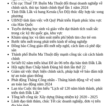
Chi cục Thuế TP. Buôn Ma Thuột đối thoại doanh nghiệp về
chính sách, thủ tục hành chính thuế lần 1 năm 2024
Tỉnh Đắk Lắk và bang Kerala (Ấn Độ) thúc đẩy hợp tác song
phương
UBND tỉnh làm việc với Quỹ Phát triển Hạnh phúc khu vực
của Hàn Quốc
Tuyên dương học sinh và giáo viên đạt thành tích xuất sắc
trong các kỳ thi quốc gia, khu vực
Khám sàng lọc và tầm soát miễn phí bệnh tim cho trẻ em
Bước tiến mới trong phát triển kinh tế nông nghiệp
Đồng bào Công giáo đổi mới nếp nghĩ, cách làm cà phê đặc
sản
Thành phố Buôn Ma Thuột đẩy mạnh công tác cải cách hành
chính
Sơ kết 02 năm triển khai Đề án 06 trên địa bàn tỉnh Đắk Lắk
Hội nghị Ban Chấp hành Đảng bộ tỉnh lần thứ 22
Giám sát việc thực hiện chính sách, pháp luật về bảo đảm trật
tự an toàn giao thông
Phát động Tháng Công nhân - Tháng hành động về vệ sinh
an toàn lao động năm 2024
Lan tỏa Cuộc thi tìm hiểu "Lịch sử 120 năm hình thành, phát
triển tỉnh Đắk Lắk"
Tổng kết công tác Xây dựng Đảng nhiệm kỳ 2020 - 2025
Lãnh đạo tỉnh thăm, chúc Tết các doanh nghiệp, đơn vị trên
địa bàn tỉnh