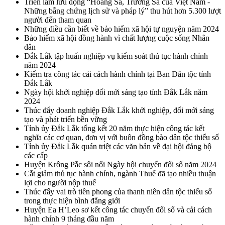
Triển lãm lưu động “Hoàng Sa, Trường Sa của Việt Nam -
Những bằng chứng lịch sử và pháp lý” thu hút hơn 5.300 lượt
người đến tham quan
Những điều cần biết về bảo hiểm xã hội tự nguyện năm 2024
Bảo hiểm xã hội đồng hành vì chất lượng cuộc sống Nhân
dân
Đắk Lắk tập huấn nghiệp vụ kiểm soát thủ tục hành chính
năm 2024
Kiểm tra công tác cải cách hành chính tại Ban Dân tộc tỉnh
Đắk Lắk
Ngày hội khởi nghiệp đổi mới sáng tạo tỉnh Đắk Lắk năm
2024
Thúc đẩy doanh nghiệp Đắk Lắk khởi nghiệp, đổi mới sáng
tạo và phát triển bền vững
Tỉnh ủy Đắk Lắk tổng kết 20 năm thực hiện công tác kết
nghĩa các cơ quan, đơn vị với buôn đồng bào dân tộc thiểu số
Tỉnh ủy Đắk Lắk quán triệt các văn bản về đại hội đảng bộ
các cấp
Huyện Krông Pắc sôi nổi Ngày hội chuyển đổi số năm 2024
Cắt giảm thủ tục hành chính, ngành Thuế đã tạo nhiều thuận
lợi cho người nộp thuế
Thúc đẩy vai trò tiên phong của thanh niên dân tộc thiểu số
trong thực hiện bình đẳng giới
Huyện Ea H’Leo sơ kết công tác chuyển đổi số và cải cách
hành chính 9 tháng đầu năm