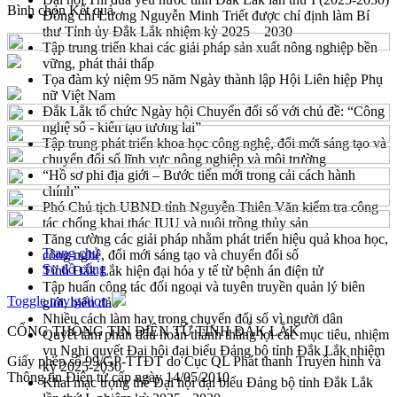
Bình chọn
Kết quả
Đồng chí Lương Nguyễn Minh Triết được chỉ định làm Bí
thư Tỉnh ủy Đắk Lắk nhiệm kỳ 2025 – 2030
Tập trung triển khai các giải pháp sản xuất nông nghiệp bền
vững, phát thải thấp
Tọa đàm kỷ niệm 95 năm Ngày thành lập Hội Liên hiệp Phụ
nữ Việt Nam
Đắk Lắk tổ chức Ngày hội Chuyển đổi số với chủ đề: “Công
nghệ số - kiến tạo tương lai”
Tập trung phát triển khoa học công nghệ, đổi mới sáng tạo và
chuyển đổi số lĩnh vực nông nghiệp và môi trường
“Hồ sơ phi địa giới – Bước tiến mới trong cải cách hành
chính”
Phó Chủ tịch UBND tỉnh Nguyễn Thiên Văn kiểm tra công
tác chống khai thác IUU và nuôi trồng thủy sản
Tăng cường các giải pháp nhằm phát triển hiệu quả khoa học,
Trang chủ
công nghệ, đổi mới sáng tạo và chuyển đổi số
Sơ đồ cổng
Tỉnh Đắk Lắk hiện đại hóa y tế từ bệnh án điện tử
Tập huấn công tác đối ngoại và tuyên truyền quản lý biên
Toggle navigation
giới, biển đảo
Nhiều cách làm hay trong chuyển đổi số vì người dân
CỔNG THÔNG TIN ĐIỆN TỬ TỈNH ĐẮK LẮK
Quyết tâm phấn đấu hoàn thành thắng lợi các mục tiêu, nhiệm
vụ Nghị quyết Đại hội đại biểu Đảng bộ tỉnh Đắk Lắk nhiệm
Giấy phép số 99/GP-TTĐT do Cục QL Phát thanh Truyền hình và
kỳ 2025-2030
Thông tin Điện tử cấp ngày 14/05/2010
Khai mạc trọng thể Đại hội đại biểu Đảng bộ tỉnh Đắk Lắk