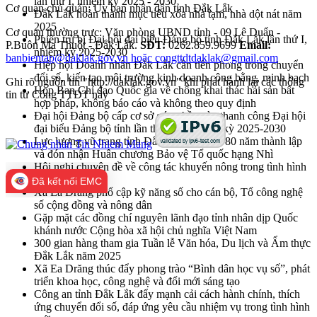
lần thứ I, nhiệm kỳ 2025 - 2030
Cơ quan chủ quản: Ủy ban nhân dân tỉnh Đắk Lắk
Đắk Lắk hoàn thành mục tiêu xóa nhà tạm, nhà dột nát năm
2025
Cơ quan thường trực: Văn phòng UBND tỉnh - 09 Lê Duẩn -
Phiên trù bị Đại hội đại biểu Đảng bộ tỉnh Đắk Lắk lần thứ I,
P.Buôn Ma Thuột - Đắk Lắk.
SĐT:
0262.859.9699
Email:
nhiệm kỳ 2025-2030
banbientap@daklak.gov.vn hoặc congttdtdaklak@gmail.com
Hiệp hội Doanh nhân Đắk Lắk cần tiên phong trong chuyển
đổi số, kiến tạo môi trường kinh doanh công bằng, minh bạch
Ghi rõ nguồn tin "http://daklak.gov.vn" khi phát hành lại các thông
Họp Ban Chỉ đạo Quốc gia về chống khai thác hải sản bất
tin từ Cổng TTĐT này
hợp pháp, không báo cáo và không theo quy định
Đại hội Đảng bộ cấp cơ sở góp phần vào thanh công Đại hội
đại biểu Đảng bộ tỉnh lần thứ nhất, nhiệm kỳ 2025-2030
Lực lượng vũ trang tỉnh Đắk Lắk kỷ niệm 80 năm thành lập
và đón nhận Huân chương Bảo vệ Tổ quốc hạng Nhì
Hội nghị chuyên đề về công tác khuyến nông trong tình hình
mới
Đã kết nối EMC
Xã Ea Drăng phổ cập kỹ năng số cho cán bộ, Tổ công nghệ
số cộng đồng và nông dân
Gặp mặt các đồng chí nguyên lãnh đạo tỉnh nhân dịp Quốc
khánh nước Cộng hòa xã hội chủ nghĩa Việt Nam
300 gian hàng tham gia Tuần lễ Văn hóa, Du lịch và Ẩm thực
Đắk Lắk năm 2025
Xã Ea Drăng thúc đẩy phong trào “Bình dân học vụ số”, phát
triển khoa học, công nghệ và đổi mới sáng tạo
Công an tỉnh Đắk Lắk đẩy mạnh cải cách hành chính, thích
ứng chuyển đổi số, đáp ứng yêu cầu nhiệm vụ trong tình hình