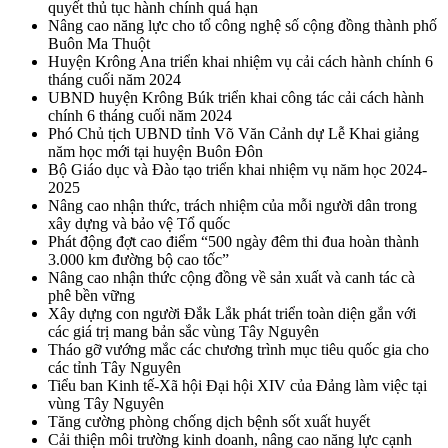
quyết thủ tục hành chính quá hạn
Nâng cao năng lực cho tổ công nghệ số cộng đồng thành phố
Buôn Ma Thuột
Huyện Krông Ana triển khai nhiệm vụ cải cách hành chính 6
tháng cuối năm 2024
UBND huyện Krông Búk triển khai công tác cải cách hành
chính 6 tháng cuối năm 2024
Phó Chủ tịch UBND tỉnh Võ Văn Cảnh dự Lễ Khai giảng
năm học mới tại huyện Buôn Đôn
Bộ Giáo dục và Đào tạo triển khai nhiệm vụ năm học 2024-
2025
Nâng cao nhận thức, trách nhiệm của mỗi người dân trong
xây dựng và bảo vệ Tổ quốc
Phát động đợt cao điểm “500 ngày đêm thi đua hoàn thành
3.000 km đường bộ cao tốc”
Nâng cao nhận thức cộng đồng về sản xuất và canh tác cà
phê bền vững
Xây dựng con người Đắk Lắk phát triển toàn diện gắn với
các giá trị mang bản sắc vùng Tây Nguyên
Tháo gỡ vướng mắc các chương trình mục tiêu quốc gia cho
các tỉnh Tây Nguyên
Tiểu ban Kinh tế-Xã hội Đại hội XIV của Đảng làm việc tại
vùng Tây Nguyên
Tăng cường phòng chống dịch bệnh sốt xuất huyết
Cải thiện môi trường kinh doanh, nâng cao năng lực cạnh