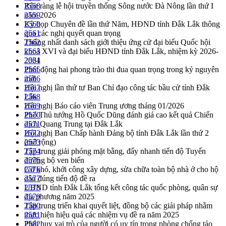
Rộn ràng lễ hội truyền thống Sông nước Đà Nông lần thứ I
2558
năm 2026
2559
Kỳ họp Chuyên đề lần thứ Năm, HĐND tỉnh Đắk Lắk thông
2560
qua các nghị quyết quan trọng
2561
Thống nhất danh sách giới thiệu ứng cử đại biểu Quốc hội
2562
khoá XVI và đại biểu HĐND tỉnh Đắk Lắk, nhiệm kỳ 2026-
2563
2031
2564
Phát động hai phong trào thi đua quan trọng trong kỷ nguyên
2565
mới
2566
Hội nghị lần thứ tư Ban Chỉ đạo công tác bầu cử tỉnh Đắk
2567
Lắk
2568
Hội nghị Báo cáo viên Trung ương tháng 01/2026
2569
Phó Thủ tướng Hồ Quốc Dũng đánh giá cao kết quả Chiến
2570
dịch Quang Trung tại Đắk Lắk
2571
Hội nghị Ban Chấp hành Đảng bộ tỉnh Đắk Lắk lần thứ 2
2572
(mở rộng)
2573
Tập trung giải phóng mặt bằng, đẩy nhanh tiến độ Tuyến
2574
đường bộ ven biển
2575
Gỡ khó, khởi công xây dựng, sửa chữa toàn bộ nhà ở cho hộ
2576
dân đúng tiến độ đề ra
2577
UBND tỉnh Đắk Lắk tổng kết công tác quốc phòng, quân sự
2578
địa phương năm 2025
2579
Tập trung triển khai quyết liệt, đồng bộ các giải pháp nhằm
2580
thực hiện hiệu quả các nhiệm vụ đề ra năm 2025
2581
Phát huy vai trò của người có uy tín trong phòng chống tảo
2582