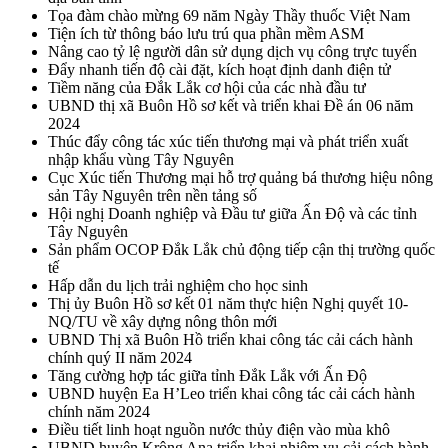
Tọa đàm chào mừng 69 năm Ngày Thầy thuốc Việt Nam
Tiện ích từ thông báo lưu trú qua phần mềm ASM
Nâng cao tỷ lệ người dân sử dụng dịch vụ công trực tuyến
Đẩy nhanh tiến độ cài đặt, kích hoạt định danh điện tử
Tiềm năng của Đắk Lắk cơ hội của các nhà đầu tư
UBND thị xã Buôn Hồ sơ kết và triển khai Đề án 06 năm
2024
Thúc đẩy công tác xúc tiến thương mại và phát triển xuất
nhập khẩu vùng Tây Nguyên
Cục Xúc tiến Thương mại hỗ trợ quảng bá thương hiệu nông
sản Tây Nguyên trên nền tảng số
Hội nghị Doanh nghiệp và Đầu tư giữa Ấn Độ và các tỉnh
Tây Nguyên
Sản phẩm OCOP Đắk Lắk chủ động tiếp cận thị trường quốc
tế
Hấp dẫn du lịch trải nghiệm cho học sinh
Thị ủy Buôn Hồ sơ kết 01 năm thực hiện Nghị quyết 10-
NQ/TU về xây dựng nông thôn mới
UBND Thị xã Buôn Hồ triển khai công tác cải cách hành
chính quý II năm 2024
Tăng cường hợp tác giữa tỉnh Đắk Lắk với Ấn Độ
UBND huyện Ea H’Leo triển khai công tác cải cách hành
chính năm 2024
Điều tiết linh hoạt nguồn nước thủy điện vào mùa khô
UBND huyện Krông Ana triển khai nhiệm vụ cải cách hành