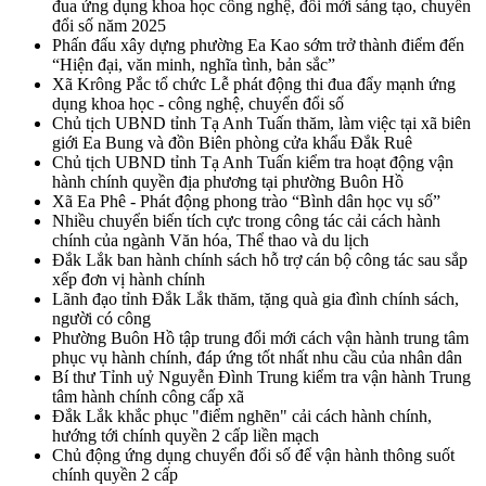
đua ứng dụng khoa học công nghệ, đổi mới sáng tạo, chuyển
đổi số năm 2025
Phấn đấu xây dựng phường Ea Kao sớm trở thành điểm đến
“Hiện đại, văn minh, nghĩa tình, bản sắc”
Xã Krông Pắc tổ chức Lễ phát động thi đua đẩy mạnh ứng
dụng khoa học - công nghệ, chuyển đổi số
Chủ tịch UBND tỉnh Tạ Anh Tuấn thăm, làm việc tại xã biên
giới Ea Bung và đồn Biên phòng cửa khẩu Đắk Ruê
Chủ tịch UBND tỉnh Tạ Anh Tuấn kiểm tra hoạt động vận
hành chính quyền địa phương tại phường Buôn Hồ
Xã Ea Phê - Phát động phong trào “Bình dân học vụ số”
Nhiều chuyển biến tích cực trong công tác cải cách hành
chính của ngành Văn hóa, Thể thao và du lịch
Đắk Lắk ban hành chính sách hỗ trợ cán bộ công tác sau sắp
xếp đơn vị hành chính
Lãnh đạo tỉnh Đắk Lắk thăm, tặng quà gia đình chính sách,
người có công
Phường Buôn Hồ tập trung đổi mới cách vận hành trung tâm
phục vụ hành chính, đáp ứng tốt nhất nhu cầu của nhân dân
Bí thư Tỉnh uỷ Nguyễn Đình Trung kiểm tra vận hành Trung
tâm hành chính công cấp xã
Đắk Lắk khắc phục "điểm nghẽn" cải cách hành chính,
hướng tới chính quyền 2 cấp liền mạch
Chủ động ứng dụng chuyển đổi số để vận hành thông suốt
chính quyền 2 cấp