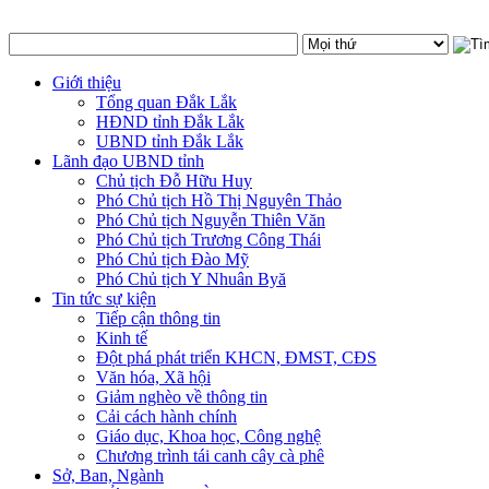
Giới thiệu
Tổng quan Đắk Lắk
HĐND tỉnh Đắk Lắk
UBND tỉnh Đắk Lắk
Lãnh đạo UBND tỉnh
Chủ tịch Đỗ Hữu Huy
Phó Chủ tịch Hồ Thị Nguyên Thảo
Phó Chủ tịch Nguyễn Thiên Văn
Phó Chủ tịch Trương Công Thái
Phó Chủ tịch Đào Mỹ
Phó Chủ tịch Y Nhuân Byă
Tin tức sự kiện
Tiếp cận thông tin
Kinh tế
Đột phá phát triển KHCN, ĐMST, CĐS
Văn hóa, Xã hội
Giảm nghèo về thông tin
Cải cách hành chính
Giáo dục, Khoa học, Công nghệ
Chương trình tái canh cây cà phê
Sở, Ban, Ngành