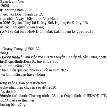
u Xuân Bính Ngọ
m 2026
 địa phương năm 2026
m việc với Đoàn thanh tra EC
viện nhân Ngày Thầy thuốc Việt Nam
 năm 2013 Dự án: Thuỷ lợi Krông Búk Hạ, huyện Krông Pắk
ăm 2026
a các nghị quyết quan trọng
hoá XVI và đại biểu HĐND tỉnh Đắk Lắk, nhiệm kỳ 2026-2031
mới
h Quang Trung tại Đắk Lắk
rộng)
D tỉnh tại buổi làm việc với UBND huyện Ea Súp và các Trung đoàn 73
g bộ ven biển
c phòng của Binh đoàn 16, huyện Ea Súp
n đúng tiến độ đề ra
địa phương năm 2025
hực hiện hiệu quả các nhiệm vụ đề ra năm 2025
n và hôn nhân cận huyết thống
rong không gian phát triển mới
 hướng phát triển chuyên sâu đến 2030
óa, du lịch
riển sản xuất thuộc Chương trình 135 theo Quyết định số: 552/QĐ-TT
án bộ.
gười dân sau thiên tai
eo hướng bền vững