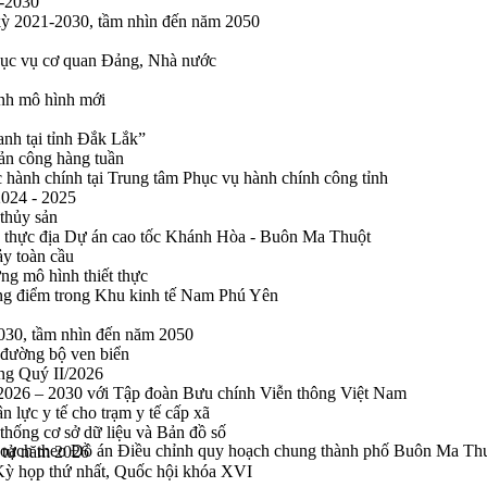
1-2030
 kỳ 2021-2030, tầm nhìn đến năm 2050
phục vụ cơ quan Đảng, Nhà nước
ính mô hình mới
anh tại tỉnh Đắk Lắk”
sản công hàng tuần
 hành chính tại Trung tâm Phục vụ hành chính công tỉnh
2024 - 2025
 thủy sản
 thực địa Dự án cao tốc Khánh Hòa - Buôn Ma Thuột
ảy toàn cầu
ng mô hình thiết thực
rọng điểm trong Khu kinh tế Nam Phú Yên
2030, tầm nhìn đến năm 2050
 đường bộ ven biển
ong Quý II/2026
n 2026 – 2030 với Tập đoàn Bưu chính Viễn thông Việt Nam
n lực y tế cho trạm y tế cấp xã
thống cơ sở dữ liệu và Bản đồ số
y hoạch theo Đồ án Điều chỉnh quy hoạch chung thành phố Buôn Ma Th
n tử năm 2026
 Kỳ họp thứ nhất, Quốc hội khóa XVI