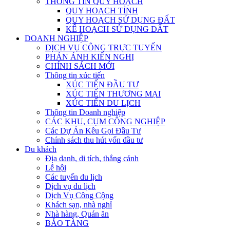
THÔNG TIN QUY HOẠCH
QUY HOẠCH TỈNH
QUY HOẠCH SỬ DỤNG ĐẤT
KẾ HOẠCH SỬ DỤNG ĐẤT
DOANH NGHIỆP
DỊCH VỤ CÔNG TRỰC TUYẾN
PHẢN ÁNH KIẾN NGHỊ
CHÍNH SÁCH MỚI
Thông tin xúc tiến
XÚC TIẾN ĐẦU TƯ
XÚC TIẾN THƯƠNG MẠI
XÚC TIẾN DU LỊCH
Thông tin Doanh nghiệp
CÁC KHU, CỤM CÔNG NGHIỆP
Các Dự Án Kêu Gọi Đầu Tư
Chính sách thu hút vốn đầu tư
Du khách
Địa danh, di tích, thắng cảnh
Lễ hội
Các tuyến du lịch
Dịch vụ du lịch
Dịch Vụ Công Cộng
Khách sạn, nhà nghỉ
Nhà hàng, Quán ăn
BẢO TÀNG