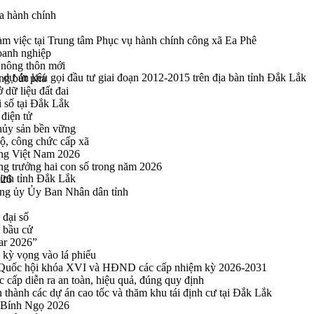
a hành chính
 việc tại Trung tâm Phục vụ hành chính công xã Ea Phê
oanh nghiệp
 nông thôn mới
dự án kêu gọi đầu tư giai đoạn 2012-2015 trên địa bàn tỉnh Đắk Lắk
ng bứt phá
 dữ liệu đất đai
i số tại Đắk Lắk
điện tử
thủy sản bền vững
bộ, công chức cấp xã
ng Việt Nam 2026
ng trưởng hai con số trong năm 2026
ninh tỉnh Đắk Lắk
026
ng ủy Ủy Ban Nhân dân tỉnh
 đại số
y bầu cử
ar 2026”
kỳ vọng vào lá phiếu
ểu Quốc hội khóa XVI và HĐND các cấp nhiệm kỳ 2026-2031
cấp diễn ra an toàn, hiệu quả, đúng quy định
thành các dự án cao tốc và thăm khu tái định cư tại Đắk Lắk
 Bính Ngọ 2026