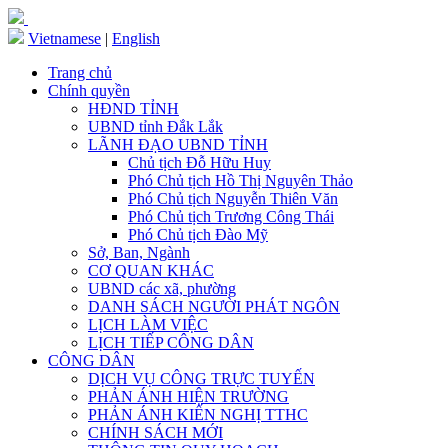
Vietnamese
|
English
Trang chủ
Chính quyền
HĐND TỈNH
UBND tỉnh Đắk Lắk
LÃNH ĐẠO UBND TỈNH
Chủ tịch Đỗ Hữu Huy
Phó Chủ tịch Hồ Thị Nguyên Thảo
Phó Chủ tịch Nguyễn Thiên Văn
Phó Chủ tịch Trương Công Thái
Phó Chủ tịch Đào Mỹ
Sở, Ban, Ngành
CƠ QUAN KHÁC
UBND các xã, phường
DANH SÁCH NGƯỜI PHÁT NGÔN
LỊCH LÀM VIỆC
LỊCH TIẾP CÔNG DÂN
CÔNG DÂN
DỊCH VỤ CÔNG TRỰC TUYẾN
PHẢN ÁNH HIỆN TRƯỜNG
PHẢN ÁNH KIẾN NGHỊ TTHC
CHÍNH SÁCH MỚI