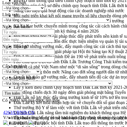
HĐND tỉnh thông qua điều chỉnh Quy hoạch tỉnh thời kỳ 202
Loại văn bản
Hội thảo góp ý hồ sơ điều chỉnh quy hoạch tỉnh Đắk Lắk thời
Nâng cao hiệu quả hoạt động của các doanh nghiệp nhà nước
Lĩnh vực
Hội nghị triển khai kết nối mạng truyền số liệu chuyên dùng 
Lễ phát động chuỗi hoạt động chung tay làm sạch môi trường
Xã Ea Kar bước chuyển mình trong công tác cải cách hành ch
Ngày ban hành
UBND tỉnh họp báo định kỳ tháng 4 năm 2026
Hội thảo khoa học “Giải pháp thúc đẩy phát triển nền kinh tế x
Tăng cường giám sát, đôn đốc thực hiện nhiệm vụ quản lý tài 
Ngày hiệu lực
Tháo gỡ những vướng mắc, đẩy mạnh công tác cải cách thủ tục
Đắk Lắk: Tôn vinh 46 giải pháp tại Hội thi Sáng tạo Kỹ thuật 
Đắk Lắk rà soát, điều chỉnh Đề án 190 về phát triển nuôi trồng
Phó Chủ tịch UBND tỉnh Đắk Lắk Trương Công Thái kiểm tra
Cấp ban hành
Định vị cà phê Việt Nam như một “di sản sống” trong dòng ch
Xây dựng nông thôn mới: Nâng cao đời sống người dân từ nhữ
Quyết liệt tháo gỡ vướng mắc, đẩy nhanh tiến độ các dự án t
Cơ quan ban hành
Hòn Yến phát triển du lịch gắn với bảo tồn biển
Lấy ý kiến điều chỉnh Quy hoạch tỉnh Đắk Lắk thời kỳ 2021-
Phát động chiến dịch 30 ngày đêm giải phóng mặt bằng Tuyến
Đắk Lắk nỗ lực thúc đẩy tăng trưởng kinh tế từ 10% trở lên tr
Có
26807
kết quả được tìm thấy
Đắk Lắk ký kết thỏa thuận hợp tác về chuyển đổi số giai đoạ
Thứ trưởng Bộ Y tế làm việc với tỉnh Đắk Lắk về phát triển nhâ
4263/UBND-CN
Du lịch Đắk Lắk nâng tầm trải nghiệm du khách thông qua Hệ 
V/v triển khai công bố dự án và ban hành Quy định về quản lý qu
Tập huấn ứng dụng trí tuệ nhân tạo (AI) trong thương mại điệ
Đoàn đại biểu Quốc hội tỉnh Đắk Lắk trao đổi thông tin trước
Bản PDF
Tải về