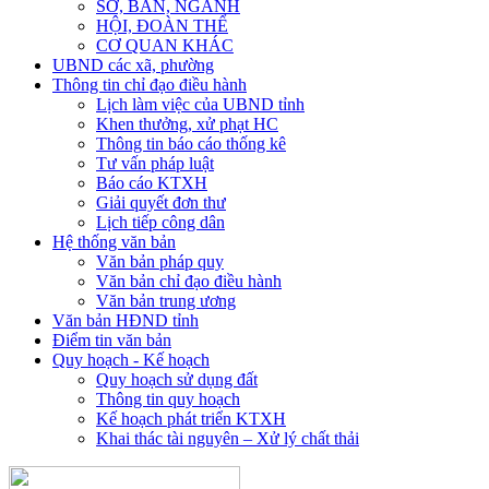
SỞ, BAN, NGÀNH
HỘI, ĐOÀN THỂ
CƠ QUAN KHÁC
UBND các xã, phường
Thông tin chỉ đạo điều hành
Lịch làm việc của UBND tỉnh
Khen thưởng, xử phạt HC
Thông tin báo cáo thống kê
Tư vấn pháp luật
Báo cáo KTXH
Giải quyết đơn thư
Lịch tiếp công dân
Hệ thống văn bản
Văn bản pháp quy
Văn bản chỉ đạo điều hành
Văn bản trung ương
Văn bản HĐND tỉnh
Điểm tin văn bản
Quy hoạch - Kế hoạch
Quy hoạch sử dụng đất
Thông tin quy hoạch
Kế hoạch phát triển KTXH
Khai thác tài nguyên – Xử lý chất thải