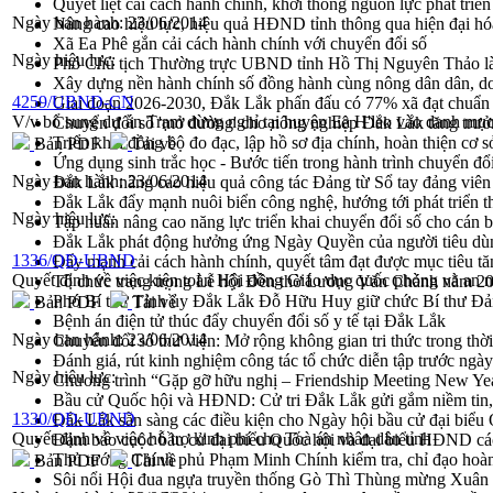
Quyết liệt cải cách hành chính, khơi thông nguồn lực phát triển
Ngày ban hành:
23/06/2014
Nâng cao hiệu lực, hiệu quả HĐND tỉnh thông qua hiện đại hó
Xã Ea Phê gắn cải cách hành chính với chuyển đổi số
Ngày hiệu lực:
Phó Chủ tịch Thường trực UBND tỉnh Hồ Thị Nguyên Thảo làm
Xây dựng nền hành chính số đồng hành cùng nông dân dân, d
4259/UBND-CN
Giai đoạn 2026-2030, Đắk Lắk phấn đấu có 77% xã đạt chuẩn
V/v bổ sung dự án Trạm dừng nghỉ tại huyện Ea H'leo vào danh mục 
Chuyển đổi số 'mở đường' cho nông nghiệp Đắk Lắk tăng trưở
Triển khai đồng bộ đo đạc, lập hồ sơ địa chính, hoàn thiện cơ sở
Bản PDF
Tải về
Ứng dụng sinh trắc học - Bước tiến trong hành trình chuyển đổ
Ngày ban hành:
23/06/2014
Đắk Lắk nâng cao hiệu quả công tác Đảng từ Sổ tay đảng viên 
Đắk Lắk đẩy mạnh nuôi biển công nghệ, hướng tới phát triển 
Ngày hiệu lực:
Tập huấn nâng cao năng lực triển khai chuyển đổi số cho cán 
Đắk Lắk phát động hưởng ứng Ngày Quyền của người tiêu dù
1336/QĐ-UBND
Đẩy mạnh cải cách hành chính, quyết tâm đạt được mục tiêu tă
Quyết định về việc kiện toàn Hội đồng Giáo dục quốc phòng và an 
Tổ chức trang trọng Lễ hội Đền thờ Lương Văn Chánh năm 2
Phó Bí thư Tỉnh ủy Đắk Lắk Đỗ Hữu Huy giữ chức Bí thư Đả
Bản PDF
Tải về
Bệnh án điện tử thúc đẩy chuyển đổi số y tế tại Đắk Lắk
Ngày ban hành:
23/06/2014
Chuyển đổi số thư viện: Mở rộng không gian tri thức trong thời
Đánh giá, rút kinh nghiệm công tác tổ chức diễn tập trước ngà
Ngày hiệu lực:
Chương trình “Gặp gỡ hữu nghị – Friendship Meeting New Ye
Bầu cử Quốc hội và HĐND: Cử tri Đắk Lắk gửi gắm niềm tin, 
1330/QĐ-UBND
Đắk Lắk sẵn sàng các điều kiện cho Ngày hội bầu cử đại bi
Quyết định về việc hỗ trợ kinh phí cho Toà án nhân dân tỉnh
Đảm bảo cuộc bầu cử đại biểu Quốc hội và đại biểu HĐND các 
Thủ tướng Chính phủ Phạm Minh Chính kiểm tra, chỉ đạo hoàn 
Bản PDF
Tải về
Sôi nổi Hội đua ngựa truyền thống Gò Thì Thùng mừng Xuân