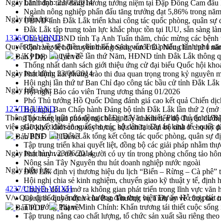
Ngày ban hành:
23/06/2014
Lãnh đạo tỉnh dâng hương tưởng niệm tại Đập Đồng Cam đầ
Ngành nông nghiệp phấn đấu tăng trưởng đạt 5,86% trong nă
Ngày hiệu lực:
UBND tỉnh Đắk Lắk triển khai công tác quốc phòng, quân sự
Đắk Lắk tập trung toàn lực khắc phục tồn tại IUU, sẵn sàng là
1326/QĐ-UBND
Chủ tịch UBND tỉnh Tạ Anh Tuấn thăm, chúc mừng các bệnh 
Quyết định về việc điều chỉnh kế hoạch vốn Trái phiếu chính phủ
Rộn ràng lễ hội truyền thống Sông nước Đà Nông lần thứ I n
Kỳ họp Chuyên đề lần thứ Năm, HĐND tỉnh Đắk Lắk thông qu
Bản PDF
Tải về
Thống nhất danh sách giới thiệu ứng cử đại biểu Quốc hội k
Ngày ban hành:
23/06/2014
Phát động hai phong trào thi đua quan trọng trong kỷ nguyên 
Hội nghị lần thứ tư Ban Chỉ đạo công tác bầu cử tỉnh Đắk Lắk
Ngày hiệu lực:
Hội nghị Báo cáo viên Trung ương tháng 01/2026
Phó Thủ tướng Hồ Quốc Dũng đánh giá cao kết quả Chiến dịc
127/TB-UBND
Hội nghị Ban Chấp hành Đảng bộ tỉnh Đắk Lắk lần thứ 2 (mở 
Thông báo Kết luận của đồng chí Đinh Văn Khiết, Phó chủ tịch UBN
Tập trung giải phóng mặt bằng, đẩy nhanh tiến độ Tuyến đườn
việc giải quyết đất sản xuất cho các hộ dân tại Dự án kinh tế - quố
Gỡ khó, khởi công xây dựng, sửa chữa toàn bộ nhà ở cho hộ dâ
UBND tỉnh Đắk Lắk tổng kết công tác quốc phòng, quân sự 
Bản PDF
Tải về
Tập trung triển khai quyết liệt, đồng bộ các giải pháp nhằm t
Ngày ban hành:
23/06/2014
Phát huy vai trò của người có uy tín trong phòng chống tảo hô
Nông sản Tây Nguyên thu hút doanh nghiệp nước ngoài
Ngày hiệu lực:
Đắk Lắk định vị thương hiệu du lịch “Biển – Rừng – Cà phê” t
Hội nghị chia sẻ kinh nghiệm, chuyển giao kỹ thuật y tế, định
4237/UBND-VHXH
Chuyển đổi số mở ra không gian phát triển trong lĩnh vực văn h
V/v Quy định định mức và hướng dẫn thực hiện Dự án Hỗ trợ phát t
Công bố quyết định của Ban Thường vụ Tỉnh ủy về công tác c
Thủ tướng Phạm Minh Chính: Khẩn trương tái thiết cuộc sống n
Bản PDF
Tải về
Tập trung nâng cao chất lượng, tổ chức sản xuất sầu riêng th