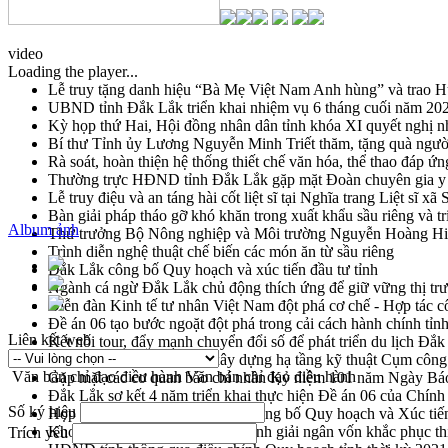
video
Loading the player...
Lễ truy tặng danh hiệu “Bà Mẹ Việt Nam Anh hùng” và trao 
UBND tỉnh Đắk Lắk triển khai nhiệm vụ 6 tháng cuối năm 20
Kỳ họp thứ Hai, Hội đồng nhân dân tỉnh khóa XI quyết nghị n
Bí thư Tỉnh ủy Lương Nguyễn Minh Triết thăm, tặng quà ngườ
Rà soát, hoàn thiện hệ thống thiết chế văn hóa, thể thao đáp ứn
Thường trực HĐND tỉnh Đắk Lắk gặp mặt Đoàn chuyên gia y 
Lễ truy điệu và an táng hài cốt liệt sĩ tại Nghĩa trang Liệt sĩ x
Bàn giải pháp tháo gỡ khó khăn trong xuất khẩu sầu riêng và 
Album ảnh
Thứ trưởng Bộ Nông nghiệp và Môi trường Nguyễn Hoàng Hiệp 
Trình diễn nghệ thuật chế biến các món ăn từ sầu riêng
Đắk Lắk công bố Quy hoạch và xúc tiến đầu tư tỉnh
Ngành cá ngừ Đắk Lắk chủ động thích ứng để giữ vững thị tr
Diễn đàn Kinh tế tư nhân Việt Nam đột phá cơ chế - Hợp tác c
Đề án 06 tạo bước ngoặt đột phá trong cải cách hành chính tỉ
Liên kết web
Kết nối tour, đẩy mạnh chuyển đổi số để phát triển du lịch Đắ
Khởi động Dự án Đầu tư xây dựng hạ tầng kỹ thuật Cụm công
Văn bản chỉ đạo điều hành
Văn bản chỉ đạo điều hành
Gặp mặt các cơ quan báo chí nhân Kỷ niệm 101 năm Ngày Bá
Đắk Lắk sơ kết 4 năm triển khai thực hiện Đề án 06 của Chính
Số ký hiệu
Họp báo thông tin về Hội nghị Công bố Quy hoạch và Xúc tiế
Khơi thông điểm nghẽn, đẩy nhanh giải ngân vốn khắc phục thi
Trích yếu