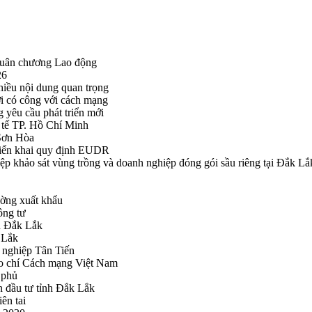
Huân chương Lao động
26
hiều nội dung quan trọng
i có công với cách mạng
g yêu cầu phát triển mới
tế TP. Hồ Chí Minh
ã Sơn Hòa
triển khai quy định EUDR
khảo sát vùng trồng và doanh nghiệp đóng gói sầu riêng tại Đắk Lắ
ường xuất khẩu
ông tư
nh Đắk Lắk
k Lắk
 nghiệp Tân Tiến
o chí Cách mạng Việt Nam
 phủ
n đầu tư tỉnh Đắk Lắk
ên tai