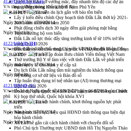
4129/UBND-VHXH
Quyết liệt tháo gỡ vướng mắc, đẩy nhanh tiến độ các dự án
V/v tăng cường phòng chống bệnh dại
trọng điểm trong Khu kinh tế Nam Phú Yên
Hòn Yến phát triển du lịch gắn với bảo tồn biển
Bản PDF
Tải về
Lấy ý kiến điều chỉnh Quy hoạch tỉnh Đắk Lắk thời kỳ 2021-
Ngày ban hành:
17/06/2014
2030, tầm nhìn đến năm 2050
Phát động chiến dịch 30 ngày đêm giải phóng mặt bằng
Ngày hiệu lực:
Tuyến đường bộ ven biển
Đắk Lắk nỗ lực thúc đẩy tăng trưởng kinh tế từ 10% trở lên
4122/UBND-TH
trong Quý II/2026
V/v miễn nhiện và bầu bổ sung Uỷ viên UBND huyện Buôn Đôn
Đắk Lắk ký kết thỏa thuận hợp tác về chuyển đổi số giai đoạn
2026 – 2030 với Tập đoàn Bưu chính Viễn thông Việt Nam
Bản PDF
Tải về
Thứ trưởng Bộ Y tế làm việc với tỉnh Đắk Lắk về phát triển
Ngày ban hành:
17/06/2014
nhân lực y tế cho trạm y tế cấp xã
Du lịch Đắk Lắk nâng tầm trải nghiệm du khách thông qua
Ngày hiệu lực:
Hệ thống cơ sở dữ liệu và Bản đồ số
Tập huấn ứng dụng trí tuệ nhân tạo (AI) trong thương mại
4121/UBND-NC
điện tử năm 2026
V/v triển khai Nghị quyết số 43/NQ-CP ngày 06/6/2014 của Chính
Đoàn đại biểu Quốc hội tỉnh Đắk Lắk trao đổi thông tin trước
phủ
Kỳ họp thứ nhất, Quốc hội khóa XVI
Quyết liệt cải cách hành chính, khơi thông nguồn lực phát
Bản PDF
Tải về
triển
Ngày ban hành:
17/06/2014
Nâng cao hiệu lực, hiệu quả HĐND tỉnh thông qua hiện đại
hóa hành chính
Ngày hiệu lực:
Xã Ea Phê gắn cải cách hành chính với chuyển đổi số
Phó Chủ tịch Thường trực UBND tỉnh Hồ Thị Nguyên Thảo