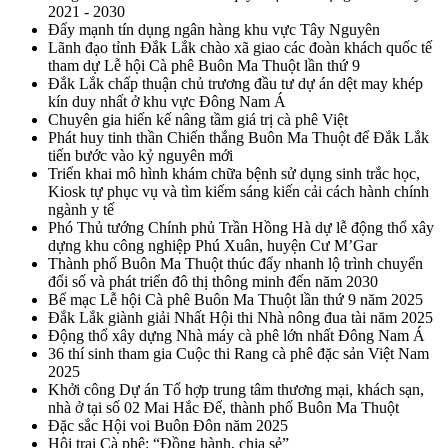
2021 - 2030
Đẩy mạnh tín dụng ngân hàng khu vực Tây Nguyên
Lãnh đạo tỉnh Đắk Lắk chào xã giao các đoàn khách quốc tế
tham dự Lễ hội Cà phê Buôn Ma Thuột lần thứ 9
Đắk Lắk chấp thuận chủ trương đầu tư dự án dệt may khép
kín duy nhất ở khu vực Đông Nam Á
Chuyên gia hiến kế nâng tầm giá trị cà phê Việt
Phát huy tinh thần Chiến thắng Buôn Ma Thuột để Đắk Lắk
tiến bước vào kỷ nguyên mới
Triển khai mô hình khám chữa bệnh sử dụng sinh trắc học,
Kiosk tự phục vụ và tìm kiếm sáng kiến cải cách hành chính
ngành y tế
Phó Thủ tướng Chính phủ Trần Hồng Hà dự lễ động thổ xây
dựng khu công nghiệp Phú Xuân, huyện Cư M’Gar
Thành phố Buôn Ma Thuột thúc đẩy nhanh lộ trình chuyển
đổi số và phát triển đô thị thông minh đến năm 2030
Bế mạc Lễ hội Cà phê Buôn Ma Thuột lần thứ 9 năm 2025
Đắk Lắk giành giải Nhất Hội thi Nhà nông đua tài năm 2025
Động thổ xây dựng Nhà máy cà phê lớn nhất Đông Nam Á
36 thí sinh tham gia Cuộc thi Rang cà phê đặc sản Việt Nam
2025
Khởi công Dự án Tổ hợp trung tâm thương mại, khách sạn,
nhà ở tại số 02 Mai Hắc Đế, thành phố Buôn Ma Thuột
Đặc sắc Hội voi Buôn Đôn năm 2025
Hội trại Cà phê: “Đồng hành, chia sẻ”