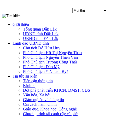
Giới thiệu
Tổng quan Đắk Lắk
HĐND tỉnh Đắk Lắk
UBND tỉnh Đắk Lắk
Lãnh đạo UBND tỉnh
Chủ tịch Đỗ Hữu Huy
Phó Chủ tịch Hồ Thị Nguyên Thảo
Phó Chủ tịch Nguyễn Thiên Văn
Phó Chủ tịch Trương Công Thái
Phó Chủ tịch Đào Mỹ
Phó Chủ tịch Y Nhuân Byă
Tin tức sự kiện
Tiếp cận thông tin
Kinh tế
Đột phá phát triển KHCN, ĐMST, CĐS
Văn hóa, Xã hội
Giảm nghèo về thông tin
Cải cách hành chính
Giáo dục, Khoa học, Công nghệ
Chương trình tái canh cây cà phê