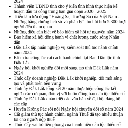
2024
Thành viên UBND tỉnh cho ý kiến tình hình thực hiện kế
hoạch đầu tư công trung hạn giai đoạn 2020 - 2025
Triển lãm lưu động “Hoàng Sa, Trường Sa của Việt Nam -
Những bằng chứng lịch sử và pháp lý” thu hút hơn 5.300 lượt
người đến tham quan
Những điều cần biết về bảo hiểm xã hội tự nguyện năm 2024
Bảo hiểm xã hội đồng hành vì chất lượng cuộc sống Nhân
dân
Đắk Lắk tập huấn nghiệp vụ kiểm soát thủ tục hành chính
năm 2024
Kiểm tra công tác cải cách hành chính tại Ban Dân tộc tỉnh
Đắk Lắk
Ngày hội khởi nghiệp đổi mới sáng tạo tỉnh Đắk Lắk năm
2024
Thúc đẩy doanh nghiệp Đắk Lắk khởi nghiệp, đổi mới sáng
tạo và phát triển bền vững
Tỉnh ủy Đắk Lắk tổng kết 20 năm thực hiện công tác kết
nghĩa các cơ quan, đơn vị với buôn đồng bào dân tộc thiểu số
Tỉnh ủy Đắk Lắk quán triệt các văn bản về đại hội đảng bộ
các cấp
Huyện Krông Pắc sôi nổi Ngày hội chuyển đổi số năm 2024
Cắt giảm thủ tục hành chính, ngành Thuế đã tạo nhiều thuận
lợi cho người nộp thuế
Thúc đẩy vai trò tiên phong của thanh niên dân tộc thiểu số