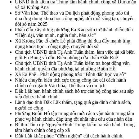
UBND tỉnh kiểm tra Trung tâm hành chính công xã Durkmăn
và xã Krông Ana
Sở Văn hóa, Thể thao và Du lịch phát động phong trào thi
đua ứng dụng khoa học công nghệ, đổi mới sáng tạo, chuyển
đổi số năm 2025
Phấn đấu xây dựng phường Ea Kao sớm trở thành điểm đến
“Hiện đại, văn minh, nghĩa tình, bản sắc”
Xã Krông Pắc tổ chức Lễ phát động thi đua đẩy mạnh ứng
dụng khoa học - công nghệ, chuyển đổi số
Chủ tịch UBND tỉnh Tạ Anh Tuấn thăm, làm việc tại xã biên
giới Ea Bung và đồn Biên phòng cửa khẩu Đắk Ruê
Chủ tịch UBND tỉnh Tạ Anh Tuấn kiểm tra hoạt động vận
hành chính quyền địa phương tại phường Buôn Hồ
Xã Ea Phê - Phát động phong trào “Bình dân học vụ số”
Nhiều chuyển biến tích cực trong công tác cải cách hành
chính của ngành Văn hóa, Thể thao và du lịch
Đắk Lắk ban hành chính sách hỗ trợ cán bộ công tác sau sắp
xếp đơn vị hành chính
Lãnh đạo tỉnh Đắk Lắk thăm, tặng quà gia đình chính sách,
người có công
Phường Buôn Hồ tập trung đổi mới cách vận hành trung tâm
phục vụ hành chính, đáp ứng tốt nhất nhu cầu của nhân dân
Bí thư Tỉnh uỷ Nguyễn Đình Trung kiểm tra vận hành Trung
tâm hành chính công cấp xã
Đắk Lắk khắc phục "điểm nghẽn" cải cách hành chính,