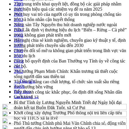
Tập trung triển khai quyết liệt, đồng bộ các giải pháp nhằm
2599
thực hiện hiệu quả các nhiệm vụ đề ra năm 2025
2600
Phát huy vai trò của người có uy tín trong phòng chống tảo
2601
hôn và hôn nhân cận huyết thống
2602
Nông sản Tây Nguyên thu hút doanh nghiệp nước ngoài
2603
Đắk Lắk định vị thương hiệu du lịch “Biển – Rừng – Cà phê”
2604
trong không gian phát triển mới
2605
Hội nghị chia sẻ kinh nghiệm, chuyển giao kỹ thuật y tế, định
2606
hướng phát triển chuyên sâu đến 2030
2607
Chuyển đổi số mở ra không gian phát triển trong lĩnh vực văn
2608
hóa, du lịch
2609
Công bố quyết định của Ban Thường vụ Tỉnh ủy về công tác
2610
cán bộ.
2611
Thủ tướng Phạm Minh Chính: Khẩn trương tái thiết cuộc
2612
sống người dân sau thiên tai
← Đầu tiên
Tập trung nâng cao chất lượng, tổ chức sản xuất sầu riêng
Trước
theo hướng bền vững
Tiếp theo
Đẩy nhanh công tác khắc phục, ổn định đời sống Nhân dân
Cuối cùng →
sau bão số 13
Bí thư Tỉnh ủy Lương Nguyễn Minh Triết dự Ngày hội đại
đoàn kết tại Buôn Đăk Tuôr, xã Cư Pui
Khởi công xây dựng Trường Phổ thông nội trú liên cấp tiểu
học và THCS xã Ia Rvê
Phó Thủ tướng Chính phủ Mai Văn Chính chia sẻ, động viên
người dân chịu ảnh hưởng nặng từ bão số 13