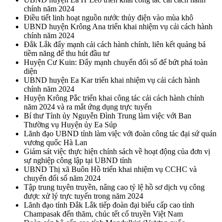
chính năm 2024
Điều tiết linh hoạt nguồn nước thủy điện vào mùa khô
UBND huyện Krông Ana triển khai nhiệm vụ cải cách hành
chính năm 2024
Đắk Lắk đẩy mạnh cải cách hành chính, liên kết quảng bá
tiềm năng để thu hút đầu tư
Huyện Cư Kuin: Đẩy mạnh chuyển đổi số để bứt phá toàn
diện
UBND huyện Ea Kar triển khai nhiệm vụ cải cách hành
chính năm 2024
Huyện Krông Pắc triển khai công tác cải cách hành chính
năm 2024 và ra mắt ứng dụng trực tuyến
Bí thư Tỉnh ủy Nguyễn Đình Trung làm việc với Ban
Thường vụ Huyện ủy Ea Súp
Lãnh đạo UBND tỉnh làm việc với đoàn công tác đại sứ quán
vương quốc Hà Lan
Giám sát việc thực hiện chính sách về hoạt động của đơn vị
sự nghiệp công lập tại UBND tỉnh
UBND Thị xã Buôn Hồ triển khai nhiệm vụ CCHC và
chuyển đổi số năm 2024
Tập trung tuyên truyền, nâng cao tỷ lệ hồ sơ dịch vụ công
được xử lý trực tuyến trong năm 2024
Lãnh đạo tỉnh Đắk Lắk tiếp đoàn đại biểu cấp cao tỉnh
Champasak đến thăm, chúc tết cổ truyền Việt Nam