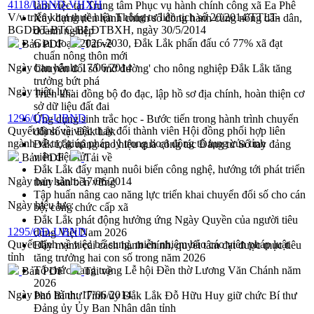
4118/UBND-VHXH
làm việc tại Trung tâm Phục vụ hành chính công xã Ea Phê
V/v triển khai thực hiện Thông tư liên tịch số 20/2014/TTLT-
Xây dựng nền hành chính số đồng hành cùng nông dân dân,
BGDĐT-BTC-BLĐTBXH, ngày 30/5/2014
doanh nghiệp
Giai đoạn 2026-2030, Đắk Lắk phấn đấu có 77% xã đạt
Bản PDF
Tải về
chuẩn nông thôn mới
Ngày ban hành:
17/06/2014
Chuyển đổi số 'mở đường' cho nông nghiệp Đắk Lắk tăng
trưởng bứt phá
Ngày hiệu lực:
Triển khai đồng bộ đo đạc, lập hồ sơ địa chính, hoàn thiện cơ
sở dữ liệu đất đai
1296/QĐ-UBND
Ứng dụng sinh trắc học - Bước tiến trong hành trình chuyển
Quyết định về việc thay đổi thành viên Hội đồng phối hợp liên
đổi số tại Đắk Lắk
ngành về trợ giúp pháp lý trong hoạt động tố tụng của tỉnh
Đắk Lắk nâng cao hiệu quả công tác Đảng từ Sổ tay đảng
viên điện tử
Bản PDF
Tải về
Đắk Lắk đẩy mạnh nuôi biển công nghệ, hướng tới phát triển
Ngày ban hành:
17/06/2014
thủy sản bền vững
Tập huấn nâng cao năng lực triển khai chuyển đổi số cho cán
Ngày hiệu lực:
bộ, công chức cấp xã
Đắk Lắk phát động hưởng ứng Ngày Quyền của người tiêu
1295/QĐ-UBND
dùng Việt Nam 2026
Quyết định về việc bổ sung, miễn nhiệm báo cáo viên pháp luật
Đẩy mạnh cải cách hành chính, quyết tâm đạt được mục tiêu
tỉnh
tăng trưởng hai con số trong năm 2026
Tổ chức trang trọng Lễ hội Đền thờ Lương Văn Chánh năm
Bản PDF
Tải về
2026
Ngày ban hành:
17/06/2014
Phó Bí thư Tỉnh ủy Đắk Lắk Đỗ Hữu Huy giữ chức Bí thư
Đảng ủy Ủy Ban Nhân dân tỉnh