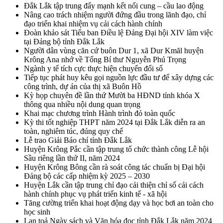
Đắk Lắk tập trung đẩy mạnh kết nối cung – cầu lao động
Nâng cao trách nhiệm người đứng đầu trong lãnh đạo, chỉ
đạo triển khai nhiệm vụ cải cách hành chính
Đoàn khảo sát Tiểu ban Điều lệ Đảng Đại hội XIV làm việc
tại Đảng bộ tỉnh Đắk Lắk
Người dân vùng căn cứ buôn Dur 1, xã Dur Kmăl huyện
Krông Ana nhớ về Tổng Bí thư Nguyễn Phú Trọng
Ngành y tế tích cực thực hiện chuyển đổi số
Tiếp tục phát huy kêu gọi nguồn lực đầu tư để xây dựng các
công trình, dự án của thị xã Buôn Hồ
Kỳ họp chuyên đề lần thứ Mười ba HĐND tỉnh khóa X
thông qua nhiều nội dung quan trọng
Khai mạc chương trình Hành trình đỏ toàn quốc
Kỳ thi tốt nghiệp THPT năm 2024 tại Đắk Lắk diễn ra an
toàn, nghiêm túc, đúng quy chế
Lễ trao Giải Báo chí tỉnh Đắk Lắk
Huyện Krông Pắc cần tập trung tổ chức thành công Lễ hội
Sầu riêng lần thứ II, năm 2024
Huyện Krông Bông cần rà soát công tác chuẩn bị Đại hội
Đảng bộ các cấp nhiệm kỳ 2025 – 2030
Huyện Lắk cần tập trung chỉ đạo cải thiện chỉ số cải cách
hành chính phục vụ phát triển kinh tế - xã hội
Tăng cường triển khai hoạt động dạy và học bơi an toàn cho
học sinh
Lan toả Ngày sách và Văn hóa đọc tỉnh Đắk Lắk năm 2024