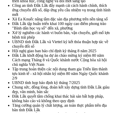
triển khoa học, công nghệ và đổi mới sáng tạo
Công an tỉnh Đắk Lắk đẩy mạnh cải cách hành chính, thích
ứng chuyển đổi số, đáp ứng yêu cầu nhiệm vụ trong tình hình
mới
Xã Ea Knuếc nâng tầm đặc sản địa phương trên nền tảng số
Đắk Lắk tập huấn triển khai 100 ngày cao điểm phong trào
"Bình dân học vụ số" đến xã, phường
Xử lý nghiêm các hành vi buôn bán, vận chuyển, giết mổ lợn
bệnh trái phép
UBND tỉnh Đắk Lắk và Viettel ký kết thỏa thuận hợp tác về
chuyển đổi số
Hội nghị giao ban báo chí định kỳ tháng 8 năm 2025
Đắk Lắk khởi động ba dự án chào mừng kỷ niệm 80 năm
Cách mạng Tháng 8 và Quốc khánh nước Cộng hòa xã hội
chủ nghĩa Việt Nam
Tập trung hoàn thiện các nội dung tham gia Triển lãm thành
tựu kinh tế - xã hội nhân kỷ niệm 80 năm Ngày Quốc khánh
2/9
UBND tỉnh họp báo định kỳ tháng 7/2025
Chung sức, đồng lòng, đoàn kết xây dựng tỉnh Đắk Lắk giàu
đẹp, văn minh, bản sắc
Đắk Lắk quyết tâm chống khai thác hải sản bất hợp pháp,
không báo cáo và không theo quy định
Tăng cường quản lý chất lượng, an toàn thực phẩm trên địa
bàn tỉnh Đắk Lắk