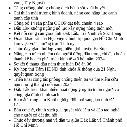
vùng Tây Nguyên
Tăng cường phòng chống dịch bệnh sốt xuất huyết
Cải thiện môi trường kinh doanh, nâng cao năng lực cạnh
tranh cấp tỉnh
Công bố 14 sản phẩm OCOP đạt tiêu chuẩn 4 sao
Đắk Lắk không ngừng nỗ lực xây dựng nông thôn mới
Kết nối cung cầu giữa tỉnh Đắk Lắk, Trà Vinh và Sóc Trăng
Đoàn khảo sát của Học viện Chính trị quốc gia Hồ Chí Minh
làm việc với Thường trực Tỉnh ủy
Thúc đẩy giao thương vùng biên giới huyện Ea Súp
Nâng cao trách nhiệm của người đứng đầu trong chỉ đạo hoàn
thành kế hoạch phát triển kinh tế -xã hội năm 2024
Sơ kết 6 tháng đầu năm thực hiện Đề án 06
Kỳ họp thứ Tám HĐND tỉnh khóa X thông qua 21 Nghị
quyết quan trọng
Triển khai công tác phòng chống thiên tai và tìm kiếm cứu
nạn những tháng cuối năm 2024
Đắk Lắk triển khai nhiều hoạt động ý nghĩa tri ân người có
công, gia đình chính sách
Ra mắt Trung tâm Khởi nghiệp đổi mới sáng tạo tỉnh Đắk
Lắk
Bàn cơ chế, chính sách giải quyết việc làm và đào tạo nghề
cho người có đất thu hồi
Thúc đẩy thương mại và đầu tư giữa Đắk Lắk và Thành phố
Hồ Chí Minh