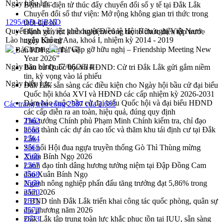
Ngày hiệu lực:
Bệnh án điện tử thúc đẩy chuyển đổi số y tế tại Đắk Lắk
Chuyển đổi số thư viện: Mở rộng không gian tri thức trong
1295/QĐ-UBND
thời đại số
Quyết định về việc phê duyệt Điều lệ Hội Hữu nghị Việt Nam -
Đánh giá, rút kinh nghiệm công tác tổ chức diễn tập trước
Lào huyện Krông Ana, khoá I, nhiệm kỳ 2014 - 2019
ngày bầu cử
Chương trình “Gặp gỡ hữu nghị – Friendship Meeting New
Bản PDF
Tải về
Year 2026”
Ngày ban hành:
17/06/2014
Bầu cử Quốc hội và HĐND: Cử tri Đắk Lắk gửi gắm niềm
tin, kỳ vọng vào lá phiếu
Ngày hiệu lực:
Đắk Lắk sẵn sàng các điều kiện cho Ngày hội bầu cử đại biểu
Quốc hội khóa XVI và HĐND các cấp nhiệm kỳ 2026-2031
Đảm bảo cuộc bầu cử đại biểu Quốc hội và đại biểu HĐND
Các trang trên cổng 2587 của 2.683
các cấp diễn ra an toàn, hiệu quả, đúng quy định
Thủ tướng Chính phủ Phạm Minh Chính kiểm tra, chỉ đạo
2562
hoàn thành các dự án cao tốc và thăm khu tái định cư tại Đắk
2563
Lắk
2564
Sôi nổi Hội đua ngựa truyền thống Gò Thì Thùng mừng
2565
Xuân Bính Ngọ 2026
2566
Lãnh đạo tỉnh dâng hương tưởng niệm tại Đập Đồng Cam
2567
đầu Xuân Bính Ngọ
2568
Ngành nông nghiệp phấn đấu tăng trưởng đạt 5,86% trong
2569
năm 2026
2570
UBND tỉnh Đắk Lắk triển khai công tác quốc phòng, quân sự
2571
địa phương năm 2026
2572
Đắk Lắk tập trung toàn lực khắc phục tồn tại IUU, sẵn sàng
2573