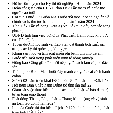
Nỗ lực ôn luyện cho Kỳ thi tốt nghiệp THPT năm 2024
Đoàn công tác của UBND tỉnh Đắk Lắk thăm và chúc thọ
người cao tuổi
Chi cục Thuế TP. Buôn Ma Thuột đối thoại doanh nghiệp về
chính sách, thủ tục hành chính thuế lần 1 năm 2024
Tỉnh Đắk Lắk và bang Kerala (Ấn Độ) thúc đẩy hợp tác song
phương
UBND tỉnh làm việc với Quỹ Phát triển Hạnh phúc khu vực
của Hàn Quốc
Tuyên dương học sinh và giáo viên đạt thành tích xuất sắc
trong các kỳ thi quốc gia, khu vực
Khám sàng lọc và tầm soát miễn phí bệnh tim cho trẻ em
Bước tiến mới trong phát triển kinh tế nông nghiệp
Đồng bào Công giáo đổi mới nếp nghĩ, cách làm cà phê đặc
sản
Thành phố Buôn Ma Thuột đẩy mạnh công tác cải cách hành
chính
Sơ kết 02 năm triển khai Đề án 06 trên địa bàn tỉnh Đắk Lắk
Hội nghị Ban Chấp hành Đảng bộ tỉnh lần thứ 22
Giám sát việc thực hiện chính sách, pháp luật về bảo đảm trật
tự an toàn giao thông
Phát động Tháng Công nhân - Tháng hành động về vệ sinh
an toàn lao động năm 2024
Lan tỏa Cuộc thi tìm hiểu "Lịch sử 120 năm hình thành, phát
triển tỉnh Đắk Lắk"