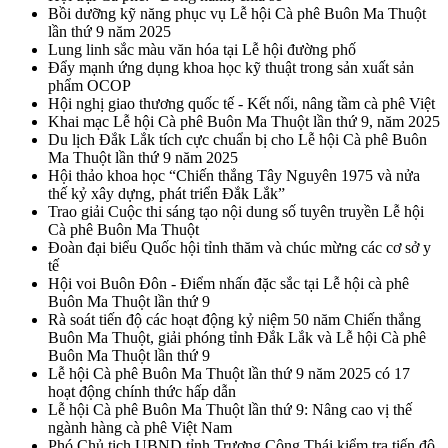
Bồi dưỡng kỹ năng phục vụ Lễ hội Cà phê Buôn Ma Thuột
lần thứ 9 năm 2025
Lung linh sắc màu văn hóa tại Lễ hội đường phố
Đẩy mạnh ứng dụng khoa học kỹ thuật trong sản xuất sản
phẩm OCOP
Hội nghị giao thương quốc tế - Kết nối, nâng tầm cà phê Việt
Khai mạc Lễ hội Cà phê Buôn Ma Thuột lần thứ 9, năm 2025
Du lịch Đắk Lắk tích cực chuẩn bị cho Lễ hội Cà phê Buôn
Ma Thuột lần thứ 9 năm 2025
Hội thảo khoa học “Chiến thắng Tây Nguyên 1975 và nửa
thế kỷ xây dựng, phát triển Đắk Lắk”
Trao giải Cuộc thi sáng tạo nội dung số tuyên truyền Lễ hội
Cà phê Buôn Ma Thuột
Đoàn đại biểu Quốc hội tỉnh thăm và chúc mừng các cơ sở y
tế
Hội voi Buôn Đôn - Điểm nhấn đặc sắc tại Lễ hội cà phê
Buôn Ma Thuột lần thứ 9
Rà soát tiến độ các hoạt động kỷ niệm 50 năm Chiến thắng
Buôn Ma Thuột, giải phóng tỉnh Đắk Lắk và Lễ hội Cà phê
Buôn Ma Thuột lần thứ 9
Lễ hội Cà phê Buôn Ma Thuột lần thứ 9 năm 2025 có 17
hoạt động chính thức hấp dẫn
Lễ hội Cà phê Buôn Ma Thuột lần thứ 9: Nâng cao vị thế
ngành hàng cà phê Việt Nam
Phó Chủ tịch UBND tỉnh Trương Công Thái kiểm tra tiến độ