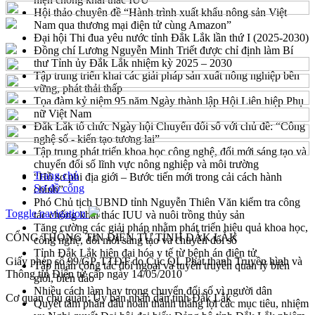
Hội thảo chuyên đề “Hành trình xuất khẩu nông sản Việt
Nam qua thương mại điện tử cùng Amazon”
Đại hội Thi đua yêu nước tỉnh Đắk Lắk lần thứ I (2025-2030)
Đồng chí Lương Nguyễn Minh Triết được chỉ định làm Bí
thư Tỉnh ủy Đắk Lắk nhiệm kỳ 2025 – 2030
Tập trung triển khai các giải pháp sản xuất nông nghiệp bền
vững, phát thải thấp
Tọa đàm kỷ niệm 95 năm Ngày thành lập Hội Liên hiệp Phụ
nữ Việt Nam
Đắk Lắk tổ chức Ngày hội Chuyển đổi số với chủ đề: “Công
nghệ số - kiến tạo tương lai”
Tập trung phát triển khoa học công nghệ, đổi mới sáng tạo và
chuyển đổi số lĩnh vực nông nghiệp và môi trường
Trang chủ
“Hồ sơ phi địa giới – Bước tiến mới trong cải cách hành
Sơ đồ cổng
chính”
Phó Chủ tịch UBND tỉnh Nguyễn Thiên Văn kiểm tra công
Toggle navigation
tác chống khai thác IUU và nuôi trồng thủy sản
Tăng cường các giải pháp nhằm phát triển hiệu quả khoa học,
CỔNG THÔNG TIN ĐIỆN TỬ TỈNH ĐẮK LẮK
công nghệ, đổi mới sáng tạo và chuyển đổi số
Tỉnh Đắk Lắk hiện đại hóa y tế từ bệnh án điện tử
Giấy phép số 99/GP-TTĐT do Cục QL Phát thanh Truyền hình và
Tập huấn công tác đối ngoại và tuyên truyền quản lý biên
Thông tin Điện tử cấp ngày 14/05/2010
giới, biển đảo
Nhiều cách làm hay trong chuyển đổi số vì người dân
Cơ quan chủ quản: Ủy ban nhân dân tỉnh Đắk Lắk
Quyết tâm phấn đấu hoàn thành thắng lợi các mục tiêu, nhiệm