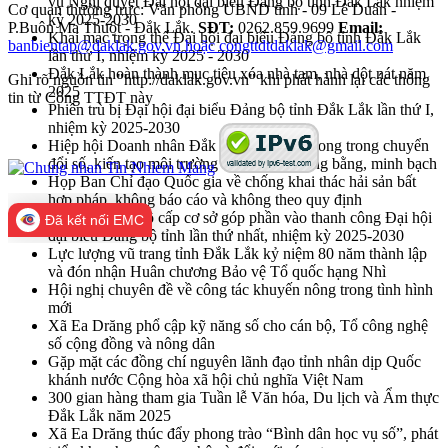
vụ Nghị quyết Đại hội đại biểu Đảng bộ tỉnh Đắk Lắk nhiệm
Cơ quan thường trực: Văn phòng UBND tỉnh - 09 Lê Duẩn -
kỳ 2025-2030
P.Buôn Ma Thuột - Đắk Lắk.
SĐT:
0262.859.9699
Email:
Khai mạc trọng thể Đại hội đại biểu Đảng bộ tỉnh Đắk Lắk
banbientap@daklak.gov.vn hoặc congttdtdaklak@gmail.com
lần thứ I, nhiệm kỳ 2025 - 2030
Đắk Lắk hoàn thành mục tiêu xóa nhà tạm, nhà dột nát năm
Ghi rõ nguồn tin "http://daklak.gov.vn" khi phát hành lại các thông
2025
tin từ Cổng TTĐT này
Phiên trù bị Đại hội đại biểu Đảng bộ tỉnh Đắk Lắk lần thứ I,
nhiệm kỳ 2025-2030
Hiệp hội Doanh nhân Đắk Lắk cần tiên phong trong chuyển
đổi số, kiến tạo môi trường kinh doanh công bằng, minh bạch
Họp Ban Chỉ đạo Quốc gia về chống khai thác hải sản bất
hợp pháp, không báo cáo và không theo quy định
Đại hội Đảng bộ cấp cơ sở góp phần vào thanh công Đại hội
Đã kết nối EMC
đại biểu Đảng bộ tỉnh lần thứ nhất, nhiệm kỳ 2025-2030
Lực lượng vũ trang tỉnh Đắk Lắk kỷ niệm 80 năm thành lập
và đón nhận Huân chương Bảo vệ Tổ quốc hạng Nhì
Hội nghị chuyên đề về công tác khuyến nông trong tình hình
mới
Xã Ea Drăng phổ cập kỹ năng số cho cán bộ, Tổ công nghệ
số cộng đồng và nông dân
Gặp mặt các đồng chí nguyên lãnh đạo tỉnh nhân dịp Quốc
khánh nước Cộng hòa xã hội chủ nghĩa Việt Nam
300 gian hàng tham gia Tuần lễ Văn hóa, Du lịch và Ẩm thực
Đắk Lắk năm 2025
Xã Ea Drăng thúc đẩy phong trào “Bình dân học vụ số”, phát