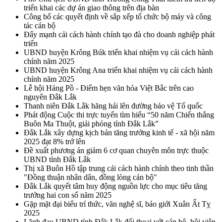
triển khai các dự án giao thông trên địa bàn
Công bố các quyết định về sắp xếp tổ chức bộ máy và công
tác cán bộ
Đẩy mạnh cải cách hành chính tạo đà cho doanh nghiệp phát
triển
UBND huyện Krông Búk triển khai nhiệm vụ cải cách hành
chính năm 2025
UBND huyện Krông Ana triển khai nhiệm vụ cải cách hành
chính năm 2025
Lễ hội Hảng Pồ - Điểm hẹn văn hóa Việt Bắc trên cao
nguyên Đắk Lắk
Thanh niên Đắk Lắk hăng hái lên đường bảo vệ Tổ quốc
Phát động Cuộc thi trực tuyến tìm hiểu “50 năm Chiến thắng
Buôn Ma Thuột, giải phóng tỉnh Đắk Lắk”
Đắk Lắk xây dựng kịch bản tăng trưởng kinh tế - xã hội năm
2025 đạt 8% trở lên
Đề xuất phương án giảm 6 cơ quan chuyên môn trực thuộc
UBND tỉnh Đắk Lắk
Thị xã Buôn Hồ tập trung cải cách hành chính theo tinh thần
"Đồng thuận nhân dân, đồng lòng cán bộ"
Đắk Lắk quyết tâm huy động nguồn lực cho mục tiêu tăng
trưởng hai con số năm 2025
Gặp mặt đại biểu trí thức, văn nghệ sĩ, báo giới Xuân Ất Tỵ
2025
Lãnh đạo UBND tỉnh Đắk Lắk đối thoại với cán bộ, hội viên,