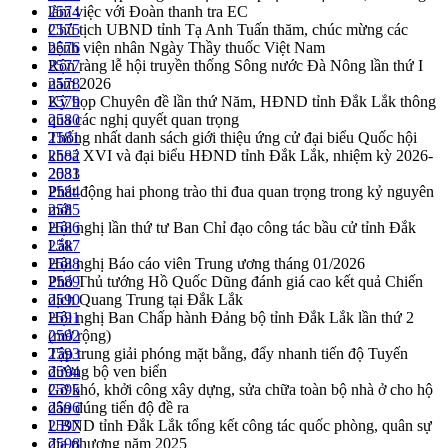
làm việc với Đoàn thanh tra EC
2574
Chủ tịch UBND tỉnh Tạ Anh Tuấn thăm, chúc mừng các
2575
bệnh viện nhân Ngày Thầy thuốc Việt Nam
2576
Rộn ràng lễ hội truyền thống Sông nước Đà Nông lần thứ I
2577
năm 2026
2578
Kỳ họp Chuyên đề lần thứ Năm, HĐND tỉnh Đắk Lắk thông
2579
qua các nghị quyết quan trọng
2580
Thống nhất danh sách giới thiệu ứng cử đại biểu Quốc hội
2581
khoá XVI và đại biểu HĐND tỉnh Đắk Lắk, nhiệm kỳ 2026-
2582
2031
2583
Phát động hai phong trào thi đua quan trọng trong kỷ nguyên
2584
mới
2585
Hội nghị lần thứ tư Ban Chỉ đạo công tác bầu cử tỉnh Đắk
2586
Lắk
2587
Hội nghị Báo cáo viên Trung ương tháng 01/2026
2588
Phó Thủ tướng Hồ Quốc Dũng đánh giá cao kết quả Chiến
2589
dịch Quang Trung tại Đắk Lắk
2590
Hội nghị Ban Chấp hành Đảng bộ tỉnh Đắk Lắk lần thứ 2
2591
(mở rộng)
2592
Tập trung giải phóng mặt bằng, đẩy nhanh tiến độ Tuyến
2593
đường bộ ven biển
2594
Gỡ khó, khởi công xây dựng, sửa chữa toàn bộ nhà ở cho hộ
2595
dân đúng tiến độ đề ra
2596
UBND tỉnh Đắk Lắk tổng kết công tác quốc phòng, quân sự
2597
địa phương năm 2025
2598