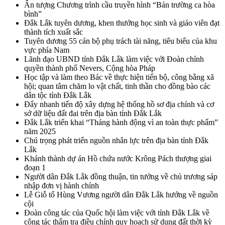
Ấn tượng Chương trình cầu truyền hình “Bản trường ca hòa
bình”
Đắk Lắk tuyên dương, khen thưởng học sinh và giáo viên đạt
thành tích xuất sắc
Tuyên dương 55 cán bộ phụ trách tài năng, tiêu biểu của khu
vực phía Nam
Lãnh đạo UBND tỉnh Đắk Lắk làm việc với Đoàn chính
quyền thành phố Nevers, Cộng hòa Pháp
Học tập và làm theo Bác về thực hiện tiến bộ, công bằng xã
hội; quan tâm chăm lo vật chất, tinh thần cho đồng bào các
dân tộc tỉnh Đắk Lắk
Đẩy nhanh tiến độ xây dựng hệ thống hồ sơ địa chính và cơ
sở dữ liệu đất đai trên địa bàn tỉnh Đắk Lắk
Đắk Lắk triển khai “Tháng hành động vì an toàn thực phẩm”
năm 2025
Chú trọng phát triển nguồn nhân lực trên địa bàn tỉnh Đắk
Lắk
Khánh thành dự án Hồ chứa nước Krông Pách thượng giai
đoạn 1
Người dân Đắk Lắk đồng thuận, tin tưởng về chủ trương sáp
nhập đơn vị hành chính
Lễ Giỗ tổ Hùng Vương người dân Đắk Lắk hướng về nguồn
cội
Đoàn công tác của Quốc hội làm việc với tỉnh Đắk Lắk về
công tác thẩm tra điều chỉnh quy hoạch sử dụng đất thời kỳ