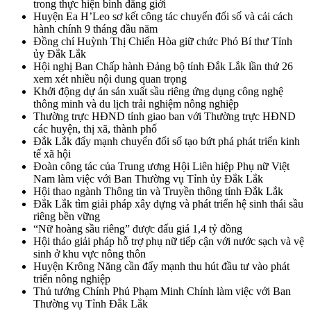
trong thực hiện bình đẳng giới
Huyện Ea H’Leo sơ kết công tác chuyển đổi số và cải cách
hành chính 9 tháng đầu năm
Đồng chí Huỳnh Thị Chiến Hòa giữ chức Phó Bí thư Tỉnh
ủy Đắk Lắk
Hội nghị Ban Chấp hành Đảng bộ tỉnh Đắk Lắk lần thứ 26
xem xét nhiều nội dung quan trọng
Khởi động dự án sản xuất sầu riêng ứng dụng công nghệ
thông minh và du lịch trải nghiệm nông nghiệp
Thường trực HĐND tỉnh giao ban với Thường trực HĐND
các huyện, thị xã, thành phố
Đắk Lắk đẩy mạnh chuyển đổi số tạo bứt phá phát triển kinh
tế xã hội
Đoàn công tác của Trung ương Hội Liên hiệp Phụ nữ Việt
Nam làm việc với Ban Thường vụ Tỉnh ủy Đắk Lắk
Hội thao ngành Thông tin và Truyền thông tỉnh Đắk Lắk
Đắk Lắk tìm giải pháp xây dựng và phát triển hệ sinh thái sầu
riêng bền vững
“Nữ hoàng sầu riêng” được đấu giá 1,4 tỷ đồng
Hội thảo giải pháp hỗ trợ phụ nữ tiếp cận với nước sạch và vệ
sinh ở khu vực nông thôn
Huyện Krông Năng cần đẩy mạnh thu hút đầu tư vào phát
triển nông nghiệp
Thủ tướng Chính Phủ Phạm Minh Chính làm việc với Ban
Thường vụ Tỉnh Đắk Lắk