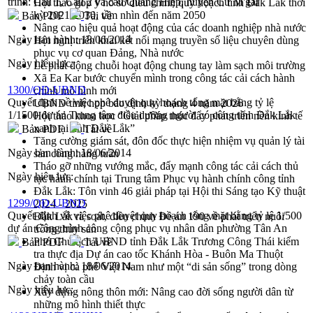
trình: Cầu 1, Cầu 2 và cầu Quảng Hiệp, huyện Cư M'gar
Hội thảo góp ý hồ sơ điều chỉnh quy hoạch tỉnh Đắk Lắk thời
kỳ 2021-2030, tầm nhìn đến năm 2050
Bản PDF
Tải về
Nâng cao hiệu quả hoạt động của các doanh nghiệp nhà nước
Ngày ban hành:
18/06/2014
Hội nghị triển khai kết nối mạng truyền số liệu chuyên dùng
phục vụ cơ quan Đảng, Nhà nước
Ngày hiệu lực:
Lễ phát động chuỗi hoạt động chung tay làm sạch môi trường
Xã Ea Kar bước chuyển mình trong công tác cải cách hành
1300/QĐ-UBND
chính mô hình mới
Quyết định về việc phê duyệt quy hoạch tổng mặt bằng tỷ lệ
UBND tỉnh họp báo định kỳ tháng 4 năm 2026
1/1500 dự án Trung tâm điều dưỡng người có công tỉnh Đắk Lắk
Hội thảo khoa học “Giải pháp thúc đẩy phát triển nền kinh tế
xanh tại tỉnh Đắk Lắk”
Bản PDF
Tải về
Tăng cường giám sát, đôn đốc thực hiện nhiệm vụ quản lý tài
Ngày ban hành:
18/06/2014
sản công hàng tuần
Tháo gỡ những vướng mắc, đẩy mạnh công tác cải cách thủ
Ngày hiệu lực:
tục hành chính tại Trung tâm Phục vụ hành chính công tỉnh
Đắk Lắk: Tôn vinh 46 giải pháp tại Hội thi Sáng tạo Kỹ thuật
1299/QĐ-UBND
2024 - 2025
Quyết định về việc phê duyệt quy hoạch tổng mặt bằng tỷ lệ 1/500
Đắk Lắk rà soát, điều chỉnh Đề án 190 về phát triển nuôi
dự án Công trình công cộng phục vụ nhân dân phường Tân An
trồng thủy sản
Phó Chủ tịch UBND tỉnh Đắk Lắk Trương Công Thái kiểm
Bản PDF
Tải về
tra thực địa Dự án cao tốc Khánh Hòa - Buôn Ma Thuột
Ngày ban hành:
18/06/2014
Định vị cà phê Việt Nam như một “di sản sống” trong dòng
chảy toàn cầu
Ngày hiệu lực:
Xây dựng nông thôn mới: Nâng cao đời sống người dân từ
những mô hình thiết thực