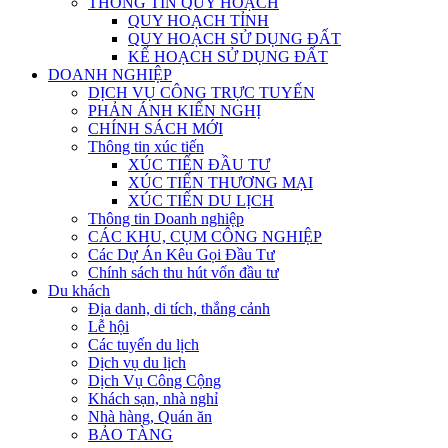
THÔNG TIN QUY HOẠCH
QUY HOẠCH TỈNH
QUY HOẠCH SỬ DỤNG ĐẤT
KẾ HOẠCH SỬ DỤNG ĐẤT
DOANH NGHIỆP
DỊCH VỤ CÔNG TRỰC TUYẾN
PHẢN ÁNH KIẾN NGHỊ
CHÍNH SÁCH MỚI
Thông tin xúc tiến
XÚC TIẾN ĐẦU TƯ
XÚC TIẾN THƯƠNG MẠI
XÚC TIẾN DU LỊCH
Thông tin Doanh nghiệp
CÁC KHU, CỤM CÔNG NGHIỆP
Các Dự Án Kêu Gọi Đầu Tư
Chính sách thu hút vốn đầu tư
Du khách
Địa danh, di tích, thắng cảnh
Lễ hội
Các tuyến du lịch
Dịch vụ du lịch
Dịch Vụ Công Cộng
Khách sạn, nhà nghỉ
Nhà hàng, Quán ăn
BẢO TÀNG