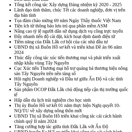
Tổng kết công tác Xây dựng Đảng nhiệm kỳ 2020 - 2025
Lãnh đạo tỉnh thăm, chúc Tết các doanh nghiệp, đơn vị trên
địa bàn tỉnh
Tọa đàm chào mừng 69 năm Ngày Thầy thuốc Việt Nam
Tiện ích từ thông báo lưu trú qua phần mềm ASM
Nâng cao tỷ lệ người dân sử dụng dịch vụ công trực tuyến
Đẩy nhanh tiến độ cài đặt, kích hoạt định danh điện tử
Tiềm năng của Đắk Lắk cơ hội của các nhà đầu tư
UBND thị xã Buôn Hồ sơ kết và triển khai Đề án 06 năm
2024
Thúc đẩy công tác xúc tiến thương mại và phát triển xuất
nhập khẩu vùng Tây Nguyên
Cục Xúc tiến Thương mại hỗ trợ quảng bá thương hiệu nông
sản Tây Nguyên trên nền tảng số
Hội nghị Doanh nghiệp và Đầu tư giữa Ấn Độ và các tỉnh
Tây Nguyên
Sản phẩm OCOP Đắk Lắk chủ động tiếp cận thị trường quốc
tế
Hấp dẫn du lịch trải nghiệm cho học sinh
Thị ủy Buôn Hồ sơ kết 01 năm thực hiện Nghị quyết 10-
NQ/TU về xây dựng nông thôn mới
UBND Thị xã Buôn Hồ triển khai công tác cải cách hành
chính quý II năm 2024
Tăng cường hợp tác giữa tỉnh Đắk Lắk với Ấn Độ
UBND huyện Ea H’Leo triển khai công tác cải cách hành