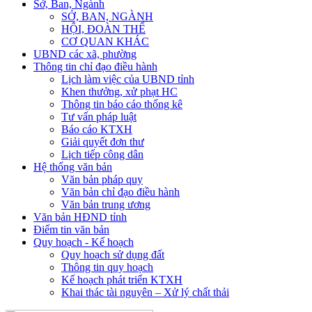
Sở, Ban, Ngành
SỞ, BAN, NGÀNH
HỘI, ĐOÀN THỂ
CƠ QUAN KHÁC
UBND các xã, phường
Thông tin chỉ đạo điều hành
Lịch làm việc của UBND tỉnh
Khen thưởng, xử phạt HC
Thông tin báo cáo thống kê
Tư vấn pháp luật
Báo cáo KTXH
Giải quyết đơn thư
Lịch tiếp công dân
Hệ thống văn bản
Văn bản pháp quy
Văn bản chỉ đạo điều hành
Văn bản trung ương
Văn bản HĐND tỉnh
Điểm tin văn bản
Quy hoạch - Kế hoạch
Quy hoạch sử dụng đất
Thông tin quy hoạch
Kế hoạch phát triển KTXH
Khai thác tài nguyên – Xử lý chất thải