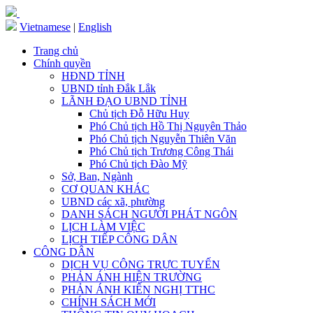
Vietnamese
|
English
Trang chủ
Chính quyền
HĐND TỈNH
UBND tỉnh Đắk Lắk
LÃNH ĐẠO UBND TỈNH
Chủ tịch Đỗ Hữu Huy
Phó Chủ tịch Hồ Thị Nguyên Thảo
Phó Chủ tịch Nguyễn Thiên Văn
Phó Chủ tịch Trương Công Thái
Phó Chủ tịch Đào Mỹ
Sở, Ban, Ngành
CƠ QUAN KHÁC
UBND các xã, phường
DANH SÁCH NGƯỜI PHÁT NGÔN
LỊCH LÀM VIỆC
LỊCH TIẾP CÔNG DÂN
CÔNG DÂN
DỊCH VỤ CÔNG TRỰC TUYẾN
PHẢN ÁNH HIỆN TRƯỜNG
PHẢN ÁNH KIẾN NGHỊ TTHC
CHÍNH SÁCH MỚI