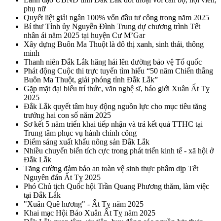
phụ nữ
Quyết liệt giải ngân 100% vốn đầu tư công trong năm 2025
Bí thư Tỉnh ủy Nguyễn Đình Trung dự chương trình Tết
nhân ái năm 2025 tại huyện Cư M’Gar
Xây dựng Buôn Ma Thuột là đô thị xanh, sinh thái, thông
minh
Thanh niên Đắk Lắk hăng hái lên đường bảo vệ Tổ quốc
Phát động Cuộc thi trực tuyến tìm hiểu “50 năm Chiến thắng
Buôn Ma Thuột, giải phóng tỉnh Đắk Lắk”
Gặp mặt đại biểu trí thức, văn nghệ sĩ, báo giới Xuân Ất Tỵ
2025
Đắk Lắk quyết tâm huy động nguồn lực cho mục tiêu tăng
trưởng hai con số năm 2025
Sơ kết 5 năm triển khai tiếp nhận và trả kết quả TTHC tại
Trung tâm phục vụ hành chính công
Điểm sáng xuất khẩu nông sản Đắk Lắk
Nhiều chuyển biến tích cực trong phát triển kinh tế - xã hội ở
Đắk Lắk
Tăng cường đảm bảo an toàn vệ sinh thực phẩm dịp Tết
Nguyên đán Ất Tỵ 2025
Phó Chủ tịch Quốc hội Trần Quang Phương thăm, làm việc
tại Đắk Lắk
"Xuân Quê hương" - Ất Tỵ năm 2025
Khai mạc Hội Báo Xuân Ất Tỵ năm 2025