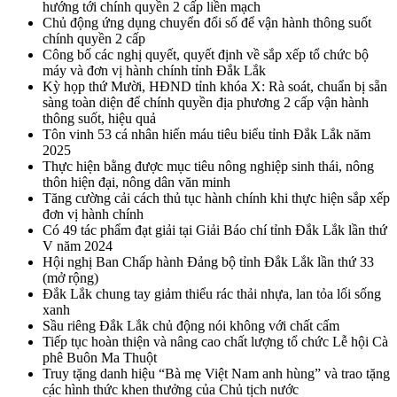
hướng tới chính quyền 2 cấp liền mạch
Chủ động ứng dụng chuyển đổi số để vận hành thông suốt
chính quyền 2 cấp
Công bố các nghị quyết, quyết định về sắp xếp tổ chức bộ
máy và đơn vị hành chính tỉnh Đắk Lắk
Kỳ họp thứ Mười, HĐND tỉnh khóa X: Rà soát, chuẩn bị sẵn
sàng toàn diện để chính quyền địa phương 2 cấp vận hành
thông suốt, hiệu quả
Tôn vinh 53 cá nhân hiến máu tiêu biểu tỉnh Đắk Lắk năm
2025
Thực hiện bằng được mục tiêu nông nghiệp sinh thái, nông
thôn hiện đại, nông dân văn minh
Tăng cường cải cách thủ tục hành chính khi thực hiện sắp xếp
đơn vị hành chính
Có 49 tác phẩm đạt giải tại Giải Báo chí tỉnh Đắk Lắk lần thứ
V năm 2024
Hội nghị Ban Chấp hành Đảng bộ tỉnh Đắk Lắk lần thứ 33
(mở rộng)
Đắk Lắk chung tay giảm thiểu rác thải nhựa, lan tỏa lối sống
xanh
Sầu riêng Đắk Lắk chủ động nói không với chất cấm
Tiếp tục hoàn thiện và nâng cao chất lượng tổ chức Lễ hội Cà
phê Buôn Ma Thuột
Truy tặng danh hiệu “Bà mẹ Việt Nam anh hùng” và trao tặng
các hình thức khen thưởng của Chủ tịch nước