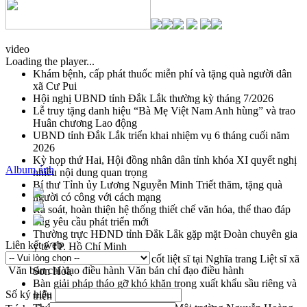
video
Loading the player...
Khám bệnh, cấp phát thuốc miễn phí và tặng quà người dân
xã Cư Pui
Hội nghị UBND tỉnh Đắk Lắk thường kỳ tháng 7/2026
Lễ truy tặng danh hiệu “Bà Mẹ Việt Nam Anh hùng” và trao
Huân chương Lao động
UBND tỉnh Đắk Lắk triển khai nhiệm vụ 6 tháng cuối năm
2026
Kỳ họp thứ Hai, Hội đồng nhân dân tỉnh khóa XI quyết nghị
Album ảnh
nhiều nội dung quan trọng
Bí thư Tỉnh ủy Lương Nguyễn Minh Triết thăm, tặng quà
người có công với cách mạng
Rà soát, hoàn thiện hệ thống thiết chế văn hóa, thể thao đáp
ứng yêu cầu phát triển mới
Thường trực HĐND tỉnh Đắk Lắk gặp mặt Đoàn chuyên gia
Liên kết web
y tế TP. Hồ Chí Minh
Lễ truy điệu và an táng hài cốt liệt sĩ tại Nghĩa trang Liệt sĩ xã
Văn bản chỉ đạo điều hành
Văn bản chỉ đạo điều hành
Sơn Hòa
Bàn giải pháp tháo gỡ khó khăn trong xuất khẩu sầu riêng và
Số ký hiệu
triển khai quy định EUDR