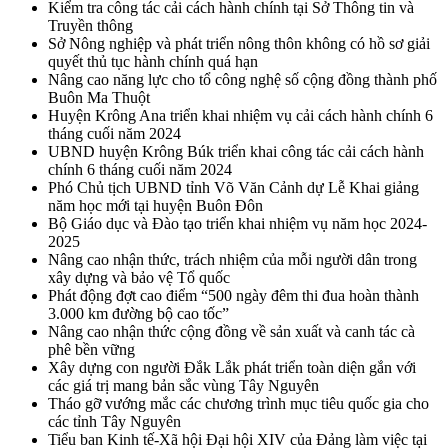
Kiểm tra công tác cải cách hành chính tại Sở Thông tin và
Truyền thông
Sở Nông nghiệp và phát triển nông thôn không có hồ sơ giải
quyết thủ tục hành chính quá hạn
Nâng cao năng lực cho tổ công nghệ số cộng đồng thành phố
Buôn Ma Thuột
Huyện Krông Ana triển khai nhiệm vụ cải cách hành chính 6
tháng cuối năm 2024
UBND huyện Krông Búk triển khai công tác cải cách hành
chính 6 tháng cuối năm 2024
Phó Chủ tịch UBND tỉnh Võ Văn Cảnh dự Lễ Khai giảng
năm học mới tại huyện Buôn Đôn
Bộ Giáo dục và Đào tạo triển khai nhiệm vụ năm học 2024-
2025
Nâng cao nhận thức, trách nhiệm của mỗi người dân trong
xây dựng và bảo vệ Tổ quốc
Phát động đợt cao điểm “500 ngày đêm thi đua hoàn thành
3.000 km đường bộ cao tốc”
Nâng cao nhận thức cộng đồng về sản xuất và canh tác cà
phê bền vững
Xây dựng con người Đắk Lắk phát triển toàn diện gắn với
các giá trị mang bản sắc vùng Tây Nguyên
Tháo gỡ vướng mắc các chương trình mục tiêu quốc gia cho
các tỉnh Tây Nguyên
Tiểu ban Kinh tế-Xã hội Đại hội XIV của Đảng làm việc tại