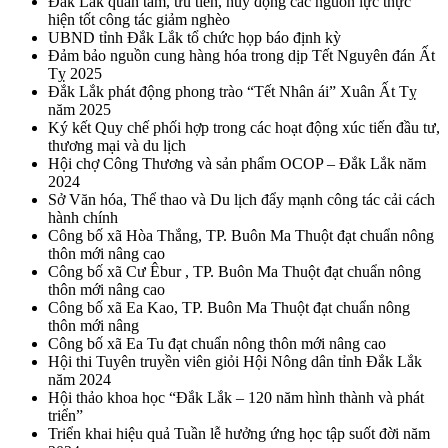
Đắk Lắk quan tâm, ưu tiên, huy động các nguồn lực thực
hiện tốt công tác giảm nghèo
UBND tỉnh Đắk Lắk tổ chức họp báo định kỳ
Đảm bảo nguồn cung hàng hóa trong dịp Tết Nguyên đán Ất
Tỵ 2025
Đắk Lắk phát động phong trào “Tết Nhân ái” Xuân Ất Tỵ
năm 2025
Ký kết Quy chế phối hợp trong các hoạt động xúc tiến đầu tư,
thương mại và du lịch
Hội chợ Công Thương và sản phẩm OCOP – Đắk Lắk năm
2024
Sở Văn hóa, Thể thao và Du lịch đẩy mạnh công tác cải cách
hành chính
Công bố xã Hòa Thắng, TP. Buôn Ma Thuột đạt chuẩn nông
thôn mới nâng cao
Công bố xã Cư Êbur , TP. Buôn Ma Thuột đạt chuẩn nông
thôn mới nâng cao
Công bố xã Ea Kao, TP. Buôn Ma Thuột đạt chuẩn nông
thôn mới nâng
Công bố xã Ea Tu đạt chuẩn nông thôn mới nâng cao
Hội thi Tuyên truyền viên giỏi Hội Nông dân tỉnh Đắk Lắk
năm 2024
Hội thảo khoa học “Đắk Lắk – 120 năm hình thành và phát
triển”
Triển khai hiệu quả Tuần lễ hưởng ứng học tập suốt đời năm