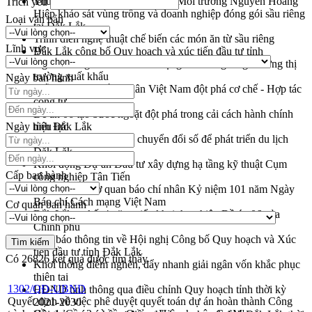
Thứ trưởng Bộ Nông nghiệp và Môi trường Nguyễn Hoàng
Trích yếu
Hiệp khảo sát vùng trồng và doanh nghiệp đóng gói sầu riêng
Loại văn bản
tại Đắk Lắk
Trình diễn nghệ thuật chế biến các món ăn từ sầu riêng
Lĩnh vực
Đắk Lắk công bố Quy hoạch và xúc tiến đầu tư tỉnh
Ngành cá ngừ Đắk Lắk chủ động thích ứng để giữ vững thị
trường xuất khẩu
Ngày ban hành
Diễn đàn Kinh tế tư nhân Việt Nam đột phá cơ chế - Hợp tác
công tư
Đề án 06 tạo bước ngoặt đột phá trong cải cách hành chính
Ngày hiệu lực
tỉnh Đắk Lắk
Kết nối tour, đẩy mạnh chuyển đổi số để phát triển du lịch
Đắk Lắk
Khởi động Dự án Đầu tư xây dựng hạ tầng kỹ thuật Cụm
Cấp ban hành
công nghiệp Tân Tiến
Gặp mặt các cơ quan báo chí nhân Kỷ niệm 101 năm Ngày
Báo chí Cách mạng Việt Nam
Cơ quan ban hành
Đắk Lắk sơ kết 4 năm triển khai thực hiện Đề án 06 của
Chính phủ
Họp báo thông tin về Hội nghị Công bố Quy hoạch và Xúc
tiến đầu tư tỉnh Đắk Lắk
Có
26826
kết quả được tìm thấy
Khơi thông điểm nghẽn, đẩy nhanh giải ngân vốn khắc phục
thiên tai
1302/QĐ-UBND
HĐND tỉnh thông qua điều chỉnh Quy hoạch tỉnh thời kỳ
Quyết định về việc phê duyệt quyết toán dự án hoàn thành Công
2021-2030