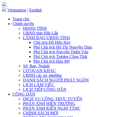
Vietnamese
|
English
Trang chủ
Chính quyền
HĐND TỈNH
UBND tỉnh Đắk Lắk
LÃNH ĐẠO UBND TỈNH
Chủ tịch Đỗ Hữu Huy
Phó Chủ tịch Hồ Thị Nguyên Thảo
Phó Chủ tịch Nguyễn Thiên Văn
Phó Chủ tịch Trương Công Thái
Phó Chủ tịch Đào Mỹ
Sở, Ban, Ngành
CƠ QUAN KHÁC
UBND các xã, phường
DANH SÁCH NGƯỜI PHÁT NGÔN
LỊCH LÀM VIỆC
LỊCH TIẾP CÔNG DÂN
CÔNG DÂN
DỊCH VỤ CÔNG TRỰC TUYẾN
PHẢN ÁNH HIỆN TRƯỜNG
PHẢN ÁNH KIẾN NGHỊ TTHC
CHÍNH SÁCH MỚI