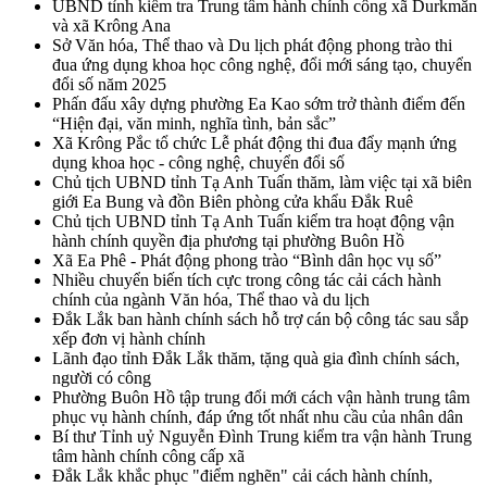
UBND tỉnh kiểm tra Trung tâm hành chính công xã Durkmăn
và xã Krông Ana
Sở Văn hóa, Thể thao và Du lịch phát động phong trào thi
đua ứng dụng khoa học công nghệ, đổi mới sáng tạo, chuyển
đổi số năm 2025
Phấn đấu xây dựng phường Ea Kao sớm trở thành điểm đến
“Hiện đại, văn minh, nghĩa tình, bản sắc”
Xã Krông Pắc tổ chức Lễ phát động thi đua đẩy mạnh ứng
dụng khoa học - công nghệ, chuyển đổi số
Chủ tịch UBND tỉnh Tạ Anh Tuấn thăm, làm việc tại xã biên
giới Ea Bung và đồn Biên phòng cửa khẩu Đắk Ruê
Chủ tịch UBND tỉnh Tạ Anh Tuấn kiểm tra hoạt động vận
hành chính quyền địa phương tại phường Buôn Hồ
Xã Ea Phê - Phát động phong trào “Bình dân học vụ số”
Nhiều chuyển biến tích cực trong công tác cải cách hành
chính của ngành Văn hóa, Thể thao và du lịch
Đắk Lắk ban hành chính sách hỗ trợ cán bộ công tác sau sắp
xếp đơn vị hành chính
Lãnh đạo tỉnh Đắk Lắk thăm, tặng quà gia đình chính sách,
người có công
Phường Buôn Hồ tập trung đổi mới cách vận hành trung tâm
phục vụ hành chính, đáp ứng tốt nhất nhu cầu của nhân dân
Bí thư Tỉnh uỷ Nguyễn Đình Trung kiểm tra vận hành Trung
tâm hành chính công cấp xã
Đắk Lắk khắc phục "điểm nghẽn" cải cách hành chính,