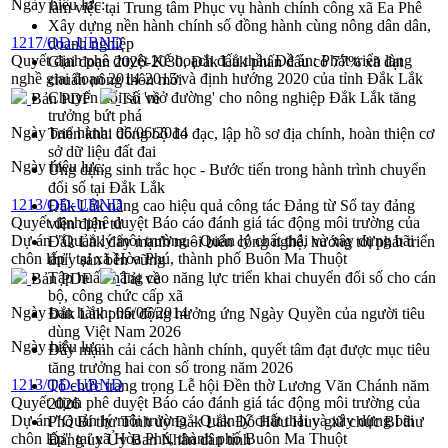
Ngày hiệu lực:
làm việc tại Trung tâm Phục vụ hành chính công xã Ea Phê
Xây dựng nền hành chính số đồng hành cùng nông dân dân,
1217/QĐ-UBND
doanh nghiệp
Quyết định phê duyệt Kế hoạch đấu thầu Đề án: Phát triển làng
Giai đoạn 2026-2030, Đắk Lắk phấn đấu có 77% xã đạt
nghề giai đoạn 2014-2015 và định hướng 2020 của tỉnh Đắk Lắk
chuẩn nông thôn mới
Chuyển đổi số 'mở đường' cho nông nghiệp Đắk Lắk tăng
Bản PDF
Tải về
trưởng bứt phá
Ngày ban hành:
06/06/2014
Triển khai đồng bộ đo đạc, lập hồ sơ địa chính, hoàn thiện cơ
sở dữ liệu đất đai
Ngày hiệu lực:
Ứng dụng sinh trắc học - Bước tiến trong hành trình chuyển
đổi số tại Đắk Lắk
1213/QĐ-UBND
Đắk Lắk nâng cao hiệu quả công tác Đảng từ Sổ tay đảng
Quyết định phê duyệt Báo cáo đánh giá tác động môi trường của
viên điện tử
Dự án "Quản lý môi trường - Quản lý chất thải và xây dựng bãi
Đắk Lắk đẩy mạnh nuôi biển công nghệ, hướng tới phát triển
chôn lấp" tại xã Hòa Phú, thành phố Buôn Ma Thuột
thủy sản bền vững
Tập huấn nâng cao năng lực triển khai chuyển đổi số cho cán
Bản PDF
Tải về
bộ, công chức cấp xã
Ngày ban hành:
06/06/2014
Đắk Lắk phát động hưởng ứng Ngày Quyền của người tiêu
dùng Việt Nam 2026
Ngày hiệu lực:
Đẩy mạnh cải cách hành chính, quyết tâm đạt được mục tiêu
tăng trưởng hai con số trong năm 2026
1213/QĐ-UBND
Tổ chức trang trọng Lễ hội Đền thờ Lương Văn Chánh năm
Quyết định phê duyệt Báo cáo đánh giá tác động môi trường của
2026
Dự án "Quản lý môi trường - Quản lý chất thải và xây dựng bãi
Phó Bí thư Tỉnh ủy Đắk Lắk Đỗ Hữu Huy giữ chức Bí thư
chôn lấp" tại xã Hòa Phú, thành phố Buôn Ma Thuột
Đảng ủy Ủy Ban Nhân dân tỉnh