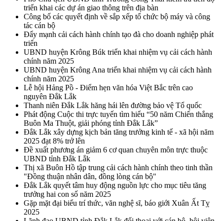
triển khai các dự án giao thông trên địa bàn
Công bố các quyết định về sắp xếp tổ chức bộ máy và công
tác cán bộ
Đẩy mạnh cải cách hành chính tạo đà cho doanh nghiệp phát
triển
UBND huyện Krông Búk triển khai nhiệm vụ cải cách hành
chính năm 2025
UBND huyện Krông Ana triển khai nhiệm vụ cải cách hành
chính năm 2025
Lễ hội Hảng Pồ - Điểm hẹn văn hóa Việt Bắc trên cao
nguyên Đắk Lắk
Thanh niên Đắk Lắk hăng hái lên đường bảo vệ Tổ quốc
Phát động Cuộc thi trực tuyến tìm hiểu “50 năm Chiến thắng
Buôn Ma Thuột, giải phóng tỉnh Đắk Lắk”
Đắk Lắk xây dựng kịch bản tăng trưởng kinh tế - xã hội năm
2025 đạt 8% trở lên
Đề xuất phương án giảm 6 cơ quan chuyên môn trực thuộc
UBND tỉnh Đắk Lắk
Thị xã Buôn Hồ tập trung cải cách hành chính theo tinh thần
"Đồng thuận nhân dân, đồng lòng cán bộ"
Đắk Lắk quyết tâm huy động nguồn lực cho mục tiêu tăng
trưởng hai con số năm 2025
Gặp mặt đại biểu trí thức, văn nghệ sĩ, báo giới Xuân Ất Tỵ
2025
Lãnh đạo UBND tỉnh Đắk Lắk đối thoại với cán bộ, hội viên,