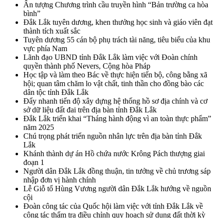
Ấn tượng Chương trình cầu truyền hình “Bản trường ca hòa
bình”
Đắk Lắk tuyên dương, khen thưởng học sinh và giáo viên đạt
thành tích xuất sắc
Tuyên dương 55 cán bộ phụ trách tài năng, tiêu biểu của khu
vực phía Nam
Lãnh đạo UBND tỉnh Đắk Lắk làm việc với Đoàn chính
quyền thành phố Nevers, Cộng hòa Pháp
Học tập và làm theo Bác về thực hiện tiến bộ, công bằng xã
hội; quan tâm chăm lo vật chất, tinh thần cho đồng bào các
dân tộc tỉnh Đắk Lắk
Đẩy nhanh tiến độ xây dựng hệ thống hồ sơ địa chính và cơ
sở dữ liệu đất đai trên địa bàn tỉnh Đắk Lắk
Đắk Lắk triển khai “Tháng hành động vì an toàn thực phẩm”
năm 2025
Chú trọng phát triển nguồn nhân lực trên địa bàn tỉnh Đắk
Lắk
Khánh thành dự án Hồ chứa nước Krông Pách thượng giai
đoạn 1
Người dân Đắk Lắk đồng thuận, tin tưởng về chủ trương sáp
nhập đơn vị hành chính
Lễ Giỗ tổ Hùng Vương người dân Đắk Lắk hướng về nguồn
cội
Đoàn công tác của Quốc hội làm việc với tỉnh Đắk Lắk về
công tác thẩm tra điều chỉnh quy hoạch sử dụng đất thời kỳ