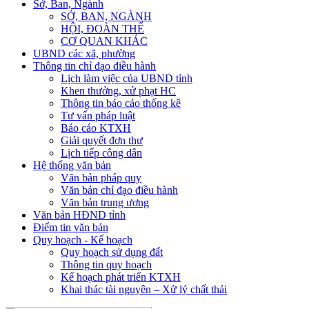
Sở, Ban, Ngành
SỞ, BAN, NGÀNH
HỘI, ĐOÀN THỂ
CƠ QUAN KHÁC
UBND các xã, phường
Thông tin chỉ đạo điều hành
Lịch làm việc của UBND tỉnh
Khen thưởng, xử phạt HC
Thông tin báo cáo thống kê
Tư vấn pháp luật
Báo cáo KTXH
Giải quyết đơn thư
Lịch tiếp công dân
Hệ thống văn bản
Văn bản pháp quy
Văn bản chỉ đạo điều hành
Văn bản trung ương
Văn bản HĐND tỉnh
Điểm tin văn bản
Quy hoạch - Kế hoạch
Quy hoạch sử dụng đất
Thông tin quy hoạch
Kế hoạch phát triển KTXH
Khai thác tài nguyên – Xử lý chất thải