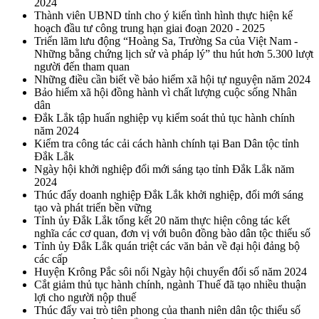
2024
Thành viên UBND tỉnh cho ý kiến tình hình thực hiện kế
hoạch đầu tư công trung hạn giai đoạn 2020 - 2025
Triển lãm lưu động “Hoàng Sa, Trường Sa của Việt Nam -
Những bằng chứng lịch sử và pháp lý” thu hút hơn 5.300 lượt
người đến tham quan
Những điều cần biết về bảo hiểm xã hội tự nguyện năm 2024
Bảo hiểm xã hội đồng hành vì chất lượng cuộc sống Nhân
dân
Đắk Lắk tập huấn nghiệp vụ kiểm soát thủ tục hành chính
năm 2024
Kiểm tra công tác cải cách hành chính tại Ban Dân tộc tỉnh
Đắk Lắk
Ngày hội khởi nghiệp đổi mới sáng tạo tỉnh Đắk Lắk năm
2024
Thúc đẩy doanh nghiệp Đắk Lắk khởi nghiệp, đổi mới sáng
tạo và phát triển bền vững
Tỉnh ủy Đắk Lắk tổng kết 20 năm thực hiện công tác kết
nghĩa các cơ quan, đơn vị với buôn đồng bào dân tộc thiểu số
Tỉnh ủy Đắk Lắk quán triệt các văn bản về đại hội đảng bộ
các cấp
Huyện Krông Pắc sôi nổi Ngày hội chuyển đổi số năm 2024
Cắt giảm thủ tục hành chính, ngành Thuế đã tạo nhiều thuận
lợi cho người nộp thuế
Thúc đẩy vai trò tiên phong của thanh niên dân tộc thiểu số