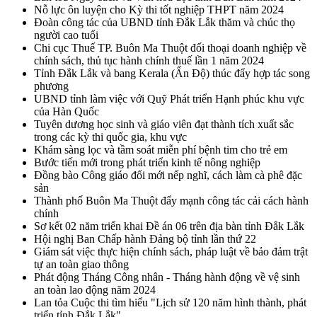
Nỗ lực ôn luyện cho Kỳ thi tốt nghiệp THPT năm 2024
Đoàn công tác của UBND tỉnh Đắk Lắk thăm và chúc thọ
người cao tuổi
Chi cục Thuế TP. Buôn Ma Thuột đối thoại doanh nghiệp về
chính sách, thủ tục hành chính thuế lần 1 năm 2024
Tỉnh Đắk Lắk và bang Kerala (Ấn Độ) thúc đẩy hợp tác song
phương
UBND tỉnh làm việc với Quỹ Phát triển Hạnh phúc khu vực
của Hàn Quốc
Tuyên dương học sinh và giáo viên đạt thành tích xuất sắc
trong các kỳ thi quốc gia, khu vực
Khám sàng lọc và tầm soát miễn phí bệnh tim cho trẻ em
Bước tiến mới trong phát triển kinh tế nông nghiệp
Đồng bào Công giáo đổi mới nếp nghĩ, cách làm cà phê đặc
sản
Thành phố Buôn Ma Thuột đẩy mạnh công tác cải cách hành
chính
Sơ kết 02 năm triển khai Đề án 06 trên địa bàn tỉnh Đắk Lắk
Hội nghị Ban Chấp hành Đảng bộ tỉnh lần thứ 22
Giám sát việc thực hiện chính sách, pháp luật về bảo đảm trật
tự an toàn giao thông
Phát động Tháng Công nhân - Tháng hành động về vệ sinh
an toàn lao động năm 2024
Lan tỏa Cuộc thi tìm hiểu "Lịch sử 120 năm hình thành, phát
triển tỉnh Đắk Lắk"