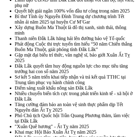
phụ nữ
Quyết liệt giải ngân 100% vốn đầu tư công trong năm 2025
Bí thư Tỉnh ủy Nguyễn Đình Trung dự chương trình Tết
nhân ái năm 2025 tại huyện Cư M’Gar
Xây dựng Buôn Ma Thuột là đô thị xanh, sinh thái, thông
minh
Thanh niên Đắk Lắk hăng hái lên đường bảo vệ Tổ quốc
Phát động Cuộc thi trực tuyến tìm hiểu “50 năm Chiến thắng
Buôn Ma Thuột, giải phóng tỉnh Đắk Lắk”
Gặp mặt đại biểu trí thức, văn nghệ sĩ, báo giới Xuân Ất Tỵ
2025
Đắk Lắk quyết tâm huy động nguồn lực cho mục tiêu tăng
trưởng hai con số năm 2025
Sơ kết 5 năm triển khai tiếp nhận và trả kết quả TTHC tại
Trung tâm phục vụ hành chính công
Điểm sáng xuất khẩu nông sản Đắk Lắk
Nhiều chuyển biến tích cực trong phát triển kinh tế - xã hội ở
Đắk Lắk
Tăng cường đảm bảo an toàn vệ sinh thực phẩm dịp Tết
Nguyên đán Ất Tỵ 2025
Phó Chủ tịch Quốc hội Trần Quang Phương thăm, làm việc
tại Đắk Lắk
"Xuân Quê hương" - Ất Tỵ năm 2025
Khai mạc Hội Báo Xuân Ất Tỵ năm 2025