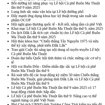
Bồi dưỡng kỹ năng phục vụ Lễ hội Cà phê Buôn Ma Thuột
lần thứ 9 năm 2025
Lung linh sắc màu văn hóa tại Lễ hội đường phố
Đẩy mạnh ứng dụng khoa học kỹ thuật trong sản xuất sản
phẩm OCOP
Hội nghị giao thương quốc tế - Kết nối, nâng tầm cà phê Việt
Khai mạc Lễ hội Cà phê Buôn Ma Thuột lần thứ 9, năm 2025
Du lịch Đắk Lắk tích cực chuẩn bị cho Lễ hội Cà phê Buôn
Ma Thuột lần thứ 9 năm 2025
Hội thảo khoa học “Chiến thắng Tây Nguyên 1975 và nửa
thế kỷ xây dựng, phát triển Đắk Lắk”
Trao giải Cuộc thi sáng tạo nội dung số tuyên truyền Lễ hội
Cà phê Buôn Ma Thuột
Đoàn đại biểu Quốc hội tỉnh thăm và chúc mừng các cơ sở y
tế
Hội voi Buôn Đôn - Điểm nhấn đặc sắc tại Lễ hội cà phê
Buôn Ma Thuột lần thứ 9
Rà soát tiến độ các hoạt động kỷ niệm 50 năm Chiến thắng
Buôn Ma Thuột, giải phóng tỉnh Đắk Lắk và Lễ hội Cà phê
Buôn Ma Thuột lần thứ 9
Lễ hội Cà phê Buôn Ma Thuột lần thứ 9 năm 2025 có 17
hoạt động chính thức hấp dẫn
Lễ hội Cà phê Buôn Ma Thuột lần thứ 9: Nâng cao vị thế
ngành hàng cà phê Việt Nam
Phó Chủ tịch UBND tỉnh Trương Công Thái kiểm tra tiến độ