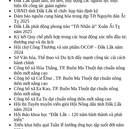
Đắk Lắk quan tâm, ưu tiên, huy động các nguồn lực thực
hiện tốt công tác giảm nghèo
UBND tỉnh Đắk Lắk tổ chức họp báo định kỳ
Đảm bảo nguồn cung hàng hóa trong dịp Tết Nguyên đán Ất
Tỵ 2025
Đắk Lắk phát động phong trào “Tết Nhân ái” Xuân Ất Tỵ
năm 2025
Ký kết Quy chế phối hợp trong các hoạt động xúc tiến đầu tư,
thương mại và du lịch
Hội chợ Công Thương và sản phẩm OCOP – Đắk Lắk năm
2024
Sở Văn hóa, Thể thao và Du lịch đẩy mạnh công tác cải cách
hành chính
Công bố xã Hòa Thắng, TP. Buôn Ma Thuột đạt chuẩn nông
thôn mới nâng cao
Công bố xã Cư Êbur , TP. Buôn Ma Thuột đạt chuẩn nông
thôn mới nâng cao
Công bố xã Ea Kao, TP. Buôn Ma Thuột đạt chuẩn nông
thôn mới nâng
Công bố xã Ea Tu đạt chuẩn nông thôn mới nâng cao
Hội thi Tuyên truyền viên giỏi Hội Nông dân tỉnh Đắk Lắk
năm 2024
Hội thảo khoa học “Đắk Lắk – 120 năm hình thành và phát
triển”
Triển khai hiệu quả Tuần lễ hưởng ứng học tập suốt đời năm