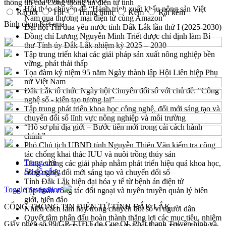
thông tin của Cổng thông tin điện tử tỉnh
Hội thảo chuyên đề “Hành trình xuất khẩu nông sản Việt
Rất tốt
Tốt
Trung bình
Kém
Rất kém
Nam qua thương mại điện tử cùng Amazon”
Bình chọn
Kết quả
Đại hội Thi đua yêu nước tỉnh Đắk Lắk lần thứ I (2025-2030)
Đồng chí Lương Nguyễn Minh Triết được chỉ định làm Bí
thư Tỉnh ủy Đắk Lắk nhiệm kỳ 2025 – 2030
Tập trung triển khai các giải pháp sản xuất nông nghiệp bền
vững, phát thải thấp
Tọa đàm kỷ niệm 95 năm Ngày thành lập Hội Liên hiệp Phụ
nữ Việt Nam
Đắk Lắk tổ chức Ngày hội Chuyển đổi số với chủ đề: “Công
nghệ số - kiến tạo tương lai”
Tập trung phát triển khoa học công nghệ, đổi mới sáng tạo và
chuyển đổi số lĩnh vực nông nghiệp và môi trường
“Hồ sơ phi địa giới – Bước tiến mới trong cải cách hành
chính”
Phó Chủ tịch UBND tỉnh Nguyễn Thiên Văn kiểm tra công
tác chống khai thác IUU và nuôi trồng thủy sản
Trang chủ
Tăng cường các giải pháp nhằm phát triển hiệu quả khoa học,
Sơ đồ cổng
công nghệ, đổi mới sáng tạo và chuyển đổi số
Tỉnh Đắk Lắk hiện đại hóa y tế từ bệnh án điện tử
Toggle navigation
Tập huấn công tác đối ngoại và tuyên truyền quản lý biên
giới, biển đảo
CỔNG THÔNG TIN ĐIỆN TỬ TỈNH ĐẮK LẮK
Nhiều cách làm hay trong chuyển đổi số vì người dân
Quyết tâm phấn đấu hoàn thành thắng lợi các mục tiêu, nhiệm
Giấy phép số 99/GP-TTĐT do Cục QL Phát thanh Truyền hình và