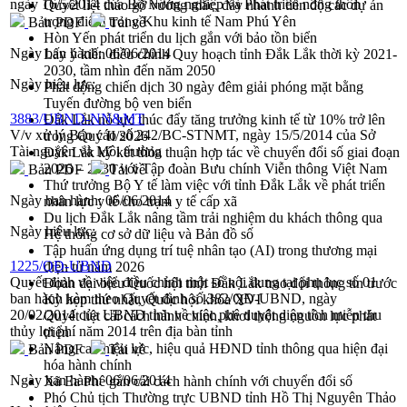
ngày 16/5/2014 của Bộ Nông nghiệp và Phát triển nông thôn
Quyết liệt tháo gỡ vướng mắc, đẩy nhanh tiến độ các dự án
trọng điểm trong Khu kinh tế Nam Phú Yên
Bản PDF
Tải về
Hòn Yến phát triển du lịch gắn với bảo tồn biển
Ngày ban hành:
06/06/2014
Lấy ý kiến điều chỉnh Quy hoạch tỉnh Đắk Lắk thời kỳ 2021-
2030, tầm nhìn đến năm 2050
Ngày hiệu lực:
Phát động chiến dịch 30 ngày đêm giải phóng mặt bằng
Tuyến đường bộ ven biển
3883/UBND-NN&MT
Đắk Lắk nỗ lực thúc đẩy tăng trưởng kinh tế từ 10% trở lên
V/v xử lý Báo cáo số 242/BC-STNMT, ngày 15/5/2014 của Sở
trong Quý II/2026
Tài nguyên và Môi trường
Đắk Lắk ký kết thỏa thuận hợp tác về chuyển đổi số giai đoạn
2026 – 2030 với Tập đoàn Bưu chính Viễn thông Việt Nam
Bản PDF
Tải về
Thứ trưởng Bộ Y tế làm việc với tỉnh Đắk Lắk về phát triển
Ngày ban hành:
06/06/2014
nhân lực y tế cho trạm y tế cấp xã
Du lịch Đắk Lắk nâng tầm trải nghiệm du khách thông qua
Ngày hiệu lực:
Hệ thống cơ sở dữ liệu và Bản đồ số
Tập huấn ứng dụng trí tuệ nhân tạo (AI) trong thương mại
1225/QĐ-UBND
điện tử năm 2026
Quyết định về việc điều chỉnh một số nội dung tại phụ lục số 01
Đoàn đại biểu Quốc hội tỉnh Đắk Lắk trao đổi thông tin trước
ban hành kèm theo Quyết định số 382/QĐ-UBND, ngày
Kỳ họp thứ nhất, Quốc hội khóa XVI
20/02/2014 của UBND tỉnh về việc phê duyệt diện tích miễn thu
Quyết liệt cải cách hành chính, khơi thông nguồn lực phát
thủy lợi phí năm 2014 trên địa bàn tỉnh
triển
Nâng cao hiệu lực, hiệu quả HĐND tỉnh thông qua hiện đại
Bản PDF
Tải về
hóa hành chính
Ngày ban hành:
06/06/2014
Xã Ea Phê gắn cải cách hành chính với chuyển đổi số
Phó Chủ tịch Thường trực UBND tỉnh Hồ Thị Nguyên Thảo