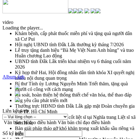
video
Loading the player...
Khám bệnh, cấp phát thuốc miễn phí và tặng quà người dân
xã Cư Pui
Hội nghị UBND tỉnh Đắk Lắk thường kỳ tháng 7/2026
Lễ truy tặng danh hiệu “Bà Mẹ Việt Nam Anh hùng” và trao
Huân chương Lao động
UBND tỉnh Đắk Lắk triển khai nhiệm vụ 6 tháng cuối năm
2026
Kỳ họp thứ Hai, Hội đồng nhân dân tỉnh khóa XI quyết nghị
Album ảnh
nhiều nội dung quan trọng
Bí thư Tỉnh ủy Lương Nguyễn Minh Triết thăm, tặng quà
người có công với cách mạng
Rà soát, hoàn thiện hệ thống thiết chế văn hóa, thể thao đáp
ứng yêu cầu phát triển mới
Thường trực HĐND tỉnh Đắk Lắk gặp mặt Đoàn chuyên gia
Liên kết web
y tế TP. Hồ Chí Minh
Lễ truy điệu và an táng hài cốt liệt sĩ tại Nghĩa trang Liệt sĩ xã
Văn bản chỉ đạo điều hành
Văn bản chỉ đạo điều hành
Sơn Hòa
Bàn giải pháp tháo gỡ khó khăn trong xuất khẩu sầu riêng và
Số ký hiệu
triển khai quy định EUDR