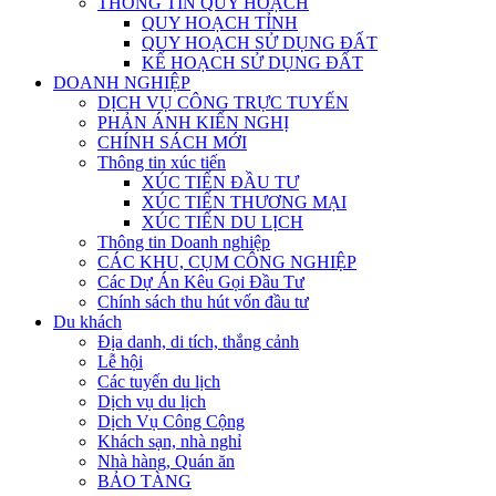
THÔNG TIN QUY HOẠCH
QUY HOẠCH TỈNH
QUY HOẠCH SỬ DỤNG ĐẤT
KẾ HOẠCH SỬ DỤNG ĐẤT
DOANH NGHIỆP
DỊCH VỤ CÔNG TRỰC TUYẾN
PHẢN ÁNH KIẾN NGHỊ
CHÍNH SÁCH MỚI
Thông tin xúc tiến
XÚC TIẾN ĐẦU TƯ
XÚC TIẾN THƯƠNG MẠI
XÚC TIẾN DU LỊCH
Thông tin Doanh nghiệp
CÁC KHU, CỤM CÔNG NGHIỆP
Các Dự Án Kêu Gọi Đầu Tư
Chính sách thu hút vốn đầu tư
Du khách
Địa danh, di tích, thắng cảnh
Lễ hội
Các tuyến du lịch
Dịch vụ du lịch
Dịch Vụ Công Cộng
Khách sạn, nhà nghỉ
Nhà hàng, Quán ăn
BẢO TÀNG