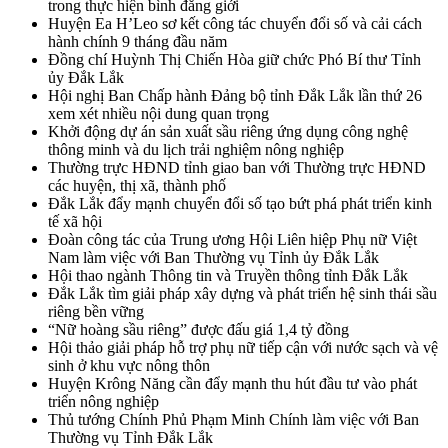
trong thực hiện bình đẳng giới
Huyện Ea H’Leo sơ kết công tác chuyển đổi số và cải cách
hành chính 9 tháng đầu năm
Đồng chí Huỳnh Thị Chiến Hòa giữ chức Phó Bí thư Tỉnh
ủy Đắk Lắk
Hội nghị Ban Chấp hành Đảng bộ tỉnh Đắk Lắk lần thứ 26
xem xét nhiều nội dung quan trọng
Khởi động dự án sản xuất sầu riêng ứng dụng công nghệ
thông minh và du lịch trải nghiệm nông nghiệp
Thường trực HĐND tỉnh giao ban với Thường trực HĐND
các huyện, thị xã, thành phố
Đắk Lắk đẩy mạnh chuyển đổi số tạo bứt phá phát triển kinh
tế xã hội
Đoàn công tác của Trung ương Hội Liên hiệp Phụ nữ Việt
Nam làm việc với Ban Thường vụ Tỉnh ủy Đắk Lắk
Hội thao ngành Thông tin và Truyền thông tỉnh Đắk Lắk
Đắk Lắk tìm giải pháp xây dựng và phát triển hệ sinh thái sầu
riêng bền vững
“Nữ hoàng sầu riêng” được đấu giá 1,4 tỷ đồng
Hội thảo giải pháp hỗ trợ phụ nữ tiếp cận với nước sạch và vệ
sinh ở khu vực nông thôn
Huyện Krông Năng cần đẩy mạnh thu hút đầu tư vào phát
triển nông nghiệp
Thủ tướng Chính Phủ Phạm Minh Chính làm việc với Ban
Thường vụ Tỉnh Đắk Lắk