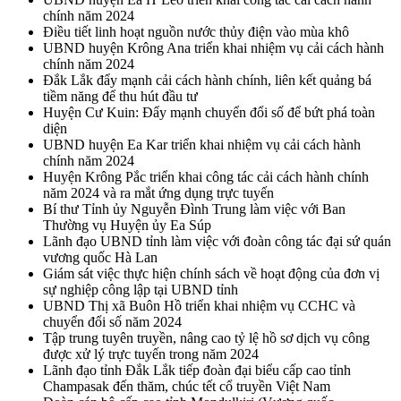
chính năm 2024
Điều tiết linh hoạt nguồn nước thủy điện vào mùa khô
UBND huyện Krông Ana triển khai nhiệm vụ cải cách hành
chính năm 2024
Đắk Lắk đẩy mạnh cải cách hành chính, liên kết quảng bá
tiềm năng để thu hút đầu tư
Huyện Cư Kuin: Đẩy mạnh chuyển đổi số để bứt phá toàn
diện
UBND huyện Ea Kar triển khai nhiệm vụ cải cách hành
chính năm 2024
Huyện Krông Pắc triển khai công tác cải cách hành chính
năm 2024 và ra mắt ứng dụng trực tuyến
Bí thư Tỉnh ủy Nguyễn Đình Trung làm việc với Ban
Thường vụ Huyện ủy Ea Súp
Lãnh đạo UBND tỉnh làm việc với đoàn công tác đại sứ quán
vương quốc Hà Lan
Giám sát việc thực hiện chính sách về hoạt động của đơn vị
sự nghiệp công lập tại UBND tỉnh
UBND Thị xã Buôn Hồ triển khai nhiệm vụ CCHC và
chuyển đổi số năm 2024
Tập trung tuyên truyền, nâng cao tỷ lệ hồ sơ dịch vụ công
được xử lý trực tuyến trong năm 2024
Lãnh đạo tỉnh Đắk Lắk tiếp đoàn đại biểu cấp cao tỉnh
Champasak đến thăm, chúc tết cổ truyền Việt Nam