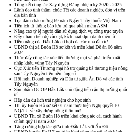
Tổng kết công tác Xây dựng Đảng nhiệm kỳ 2020 - 2025
Lãnh đạo tỉnh thăm, chúc Tết các doanh nghiệp, đơn vị trên
địa bàn tỉnh
Tọa đàm chào mừng 69 năm Ngày Thầy thuốc Việt Nam
Tiện ích từ thông báo lưu trú qua phần mềm ASM
Nâng cao tỷ lệ người dân sử dụng dịch vụ công trực tuyến
Đẩy nhanh tiến độ cài đặt, kích hoạt định danh điện tử
Tiềm năng của Đắk Lắk cơ hội của các nhà đầu tư
UBND thị xã Buôn Hồ sơ kết và triển khai Đề án 06 năm
2024
Thúc đẩy công tác xúc tiến thương mại và phát triển xuất
nhập khẩu vùng Tây Nguyên
Cục Xúc tiến Thương mại hỗ trợ quảng bá thương hiệu nông
sản Tây Nguyên trên nền tảng số
Hội nghị Doanh nghiệp và Đầu tư giữa Ấn Độ và các tỉnh
Tây Nguyên
Sản phẩm OCOP Đắk Lắk chủ động tiếp cận thị trường quốc
tế
Hấp dẫn du lịch trải nghiệm cho học sinh
Thị ủy Buôn Hồ sơ kết 01 năm thực hiện Nghị quyết 10-
NQ/TU về xây dựng nông thôn mới
UBND Thị xã Buôn Hồ triển khai công tác cải cách hành
chính quý II năm 2024
Tăng cường hợp tác giữa tỉnh Đắk Lắk với Ấn Độ
UBND huyện Ea H’Leo triển khai công tác cải cách hành