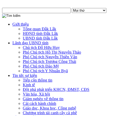
Giới thiệu
Tổng quan Đắk Lắk
HĐND tỉnh Đắk Lắk
UBND tỉnh Đắk Lắk
Lãnh đạo UBND tỉnh
Chủ tịch Đỗ Hữu Huy
Phó Chủ tịch Hồ Thị Nguyên Thảo
Phó Chủ tịch Nguyễn Thiên Văn
Phó Chủ tịch Trương Công Thái
Phó Chủ tịch Đào Mỹ
Phó Chủ tịch Y Nhuân Byă
Tin tức sự kiện
Tiếp cận thông tin
Kinh tế
Đột phá phát triển KHCN, ĐMST, CĐS
Văn hóa, Xã hội
Giảm nghèo về thông tin
Cải cách hành chính
Giáo dục, Khoa học, Công nghệ
Chương trình tái canh cây cà phê