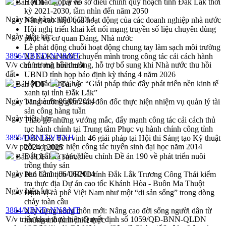
Hội thảo góp ý hồ sơ điều chỉnh quy hoạch tỉnh Đắk Lắk thời
Bản PDF
Tải về
kỳ 2021-2030, tầm nhìn đến năm 2050
Ngày ban hành:
09/06/2014
Nâng cao hiệu quả hoạt động của các doanh nghiệp nhà nước
Hội nghị triển khai kết nối mạng truyền số liệu chuyên dùng
Ngày hiệu lực:
phục vụ cơ quan Đảng, Nhà nước
Lễ phát động chuỗi hoạt động chung tay làm sạch môi trường
3896/UBND-NN&MT
Xã Ea Kar bước chuyển mình trong công tác cải cách hành
V/v chủ trương bồi thường, hỗ trợ bổ sung khi Nhà nước thu hồi
chính mô hình mới
đất
UBND tỉnh họp báo định kỳ tháng 4 năm 2026
Hội thảo khoa học “Giải pháp thúc đẩy phát triển nền kinh tế
Bản PDF
Tải về
xanh tại tỉnh Đắk Lắk”
Ngày ban hành:
06/06/2014
Tăng cường giám sát, đôn đốc thực hiện nhiệm vụ quản lý tài
sản công hàng tuần
Ngày hiệu lực:
Tháo gỡ những vướng mắc, đẩy mạnh công tác cải cách thủ
tục hành chính tại Trung tâm Phục vụ hành chính công tỉnh
3895/UBND-VHXH
Đắk Lắk: Tôn vinh 46 giải pháp tại Hội thi Sáng tạo Kỹ thuật
V/v phối hợp thực hiện công tác tuyển sinh đại học năm 2014
2024 - 2025
Đắk Lắk rà soát, điều chỉnh Đề án 190 về phát triển nuôi
Bản PDF
Tải về
trồng thủy sản
Ngày ban hành:
06/06/2014
Phó Chủ tịch UBND tỉnh Đắk Lắk Trương Công Thái kiểm
tra thực địa Dự án cao tốc Khánh Hòa - Buôn Ma Thuột
Ngày hiệu lực:
Định vị cà phê Việt Nam như một “di sản sống” trong dòng
chảy toàn cầu
3884/UBND-NN&MT
Xây dựng nông thôn mới: Nâng cao đời sống người dân từ
V/v triển khai thực hiện Quyết định số 1059/QĐ-BNN-QLDN
những mô hình thiết thực