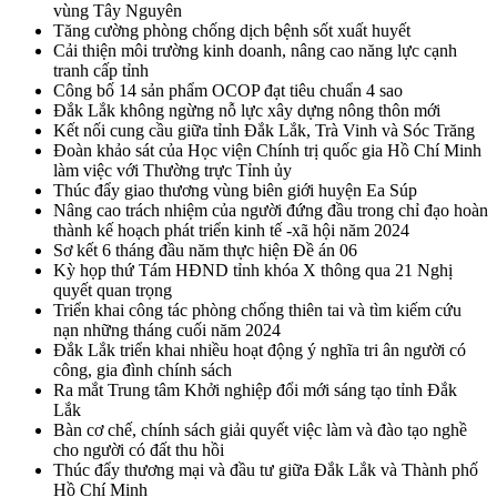
vùng Tây Nguyên
Tăng cường phòng chống dịch bệnh sốt xuất huyết
Cải thiện môi trường kinh doanh, nâng cao năng lực cạnh
tranh cấp tỉnh
Công bố 14 sản phẩm OCOP đạt tiêu chuẩn 4 sao
Đắk Lắk không ngừng nỗ lực xây dựng nông thôn mới
Kết nối cung cầu giữa tỉnh Đắk Lắk, Trà Vinh và Sóc Trăng
Đoàn khảo sát của Học viện Chính trị quốc gia Hồ Chí Minh
làm việc với Thường trực Tỉnh ủy
Thúc đẩy giao thương vùng biên giới huyện Ea Súp
Nâng cao trách nhiệm của người đứng đầu trong chỉ đạo hoàn
thành kế hoạch phát triển kinh tế -xã hội năm 2024
Sơ kết 6 tháng đầu năm thực hiện Đề án 06
Kỳ họp thứ Tám HĐND tỉnh khóa X thông qua 21 Nghị
quyết quan trọng
Triển khai công tác phòng chống thiên tai và tìm kiếm cứu
nạn những tháng cuối năm 2024
Đắk Lắk triển khai nhiều hoạt động ý nghĩa tri ân người có
công, gia đình chính sách
Ra mắt Trung tâm Khởi nghiệp đổi mới sáng tạo tỉnh Đắk
Lắk
Bàn cơ chế, chính sách giải quyết việc làm và đào tạo nghề
cho người có đất thu hồi
Thúc đẩy thương mại và đầu tư giữa Đắk Lắk và Thành phố
Hồ Chí Minh