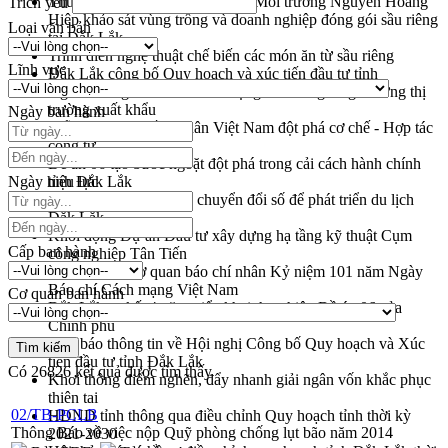
Thứ trưởng Bộ Nông nghiệp và Môi trường Nguyễn Hoàng
Trích yếu
Hiệp khảo sát vùng trồng và doanh nghiệp đóng gói sầu riêng
Loại văn bản
tại Đắk Lắk
Trình diễn nghệ thuật chế biến các món ăn từ sầu riêng
Lĩnh vực
Đắk Lắk công bố Quy hoạch và xúc tiến đầu tư tỉnh
Ngành cá ngừ Đắk Lắk chủ động thích ứng để giữ vững thị
trường xuất khẩu
Ngày ban hành
Diễn đàn Kinh tế tư nhân Việt Nam đột phá cơ chế - Hợp tác
công tư
Đề án 06 tạo bước ngoặt đột phá trong cải cách hành chính
Ngày hiệu lực
tỉnh Đắk Lắk
Kết nối tour, đẩy mạnh chuyển đổi số để phát triển du lịch
Đắk Lắk
Khởi động Dự án Đầu tư xây dựng hạ tầng kỹ thuật Cụm
Cấp ban hành
công nghiệp Tân Tiến
Gặp mặt các cơ quan báo chí nhân Kỷ niệm 101 năm Ngày
Báo chí Cách mạng Việt Nam
Cơ quan ban hành
Đắk Lắk sơ kết 4 năm triển khai thực hiện Đề án 06 của
Chính phủ
Họp báo thông tin về Hội nghị Công bố Quy hoạch và Xúc
tiến đầu tư tỉnh Đắk Lắk
Có
26826
kết quả được tìm thấy
Khơi thông điểm nghẽn, đẩy nhanh giải ngân vốn khắc phục
thiên tai
02/TB-PCLB
HĐND tỉnh thông qua điều chỉnh Quy hoạch tỉnh thời kỳ
Thông Báo về việc nộp Quỹ phòng chống lụt bão năm 2014
2021-2030