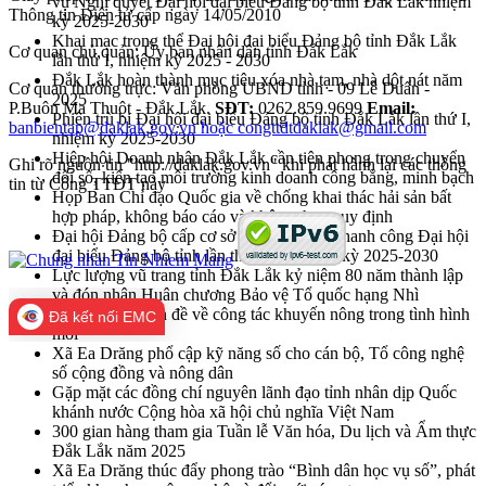
vụ Nghị quyết Đại hội đại biểu Đảng bộ tỉnh Đắk Lắk nhiệm
Thông tin Điện tử cấp ngày 14/05/2010
kỳ 2025-2030
Khai mạc trọng thể Đại hội đại biểu Đảng bộ tỉnh Đắk Lắk
Cơ quan chủ quản: Ủy ban nhân dân tỉnh Đắk Lắk
lần thứ I, nhiệm kỳ 2025 - 2030
Đắk Lắk hoàn thành mục tiêu xóa nhà tạm, nhà dột nát năm
Cơ quan thường trực: Văn phòng UBND tỉnh - 09 Lê Duẩn -
2025
P.Buôn Ma Thuột - Đắk Lắk.
SĐT:
0262.859.9699
Email:
Phiên trù bị Đại hội đại biểu Đảng bộ tỉnh Đắk Lắk lần thứ I,
banbientap@daklak.gov.vn hoặc congttdtdaklak@gmail.com
nhiệm kỳ 2025-2030
Hiệp hội Doanh nhân Đắk Lắk cần tiên phong trong chuyển
Ghi rõ nguồn tin "http://daklak.gov.vn" khi phát hành lại các thông
đổi số, kiến tạo môi trường kinh doanh công bằng, minh bạch
tin từ Cổng TTĐT này
Họp Ban Chỉ đạo Quốc gia về chống khai thác hải sản bất
hợp pháp, không báo cáo và không theo quy định
Đại hội Đảng bộ cấp cơ sở góp phần vào thanh công Đại hội
đại biểu Đảng bộ tỉnh lần thứ nhất, nhiệm kỳ 2025-2030
Lực lượng vũ trang tỉnh Đắk Lắk kỷ niệm 80 năm thành lập
và đón nhận Huân chương Bảo vệ Tổ quốc hạng Nhì
Hội nghị chuyên đề về công tác khuyến nông trong tình hình
Đã kết nối EMC
mới
Xã Ea Drăng phổ cập kỹ năng số cho cán bộ, Tổ công nghệ
số cộng đồng và nông dân
Gặp mặt các đồng chí nguyên lãnh đạo tỉnh nhân dịp Quốc
khánh nước Cộng hòa xã hội chủ nghĩa Việt Nam
300 gian hàng tham gia Tuần lễ Văn hóa, Du lịch và Ẩm thực
Đắk Lắk năm 2025
Xã Ea Drăng thúc đẩy phong trào “Bình dân học vụ số”, phát