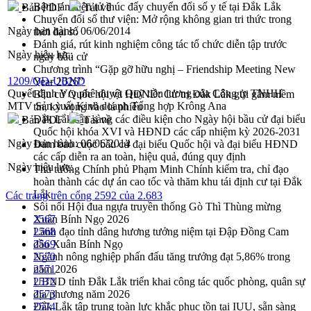
Bệnh án điện tử thúc đẩy chuyển đổi số y tế tại Đắk Lắk
Bản PDF
Tải về
Chuyển đổi số thư viện: Mở rộng không gian tri thức trong
Ngày ban hành:
06/06/2014
thời đại số
Đánh giá, rút kinh nghiệm công tác tổ chức diễn tập trước
Ngày hiệu lực:
ngày bầu cử
Chương trình “Gặp gỡ hữu nghị – Friendship Meeting New
1209/QĐ-UBND
Year 2026”
Quyết định V/v phê duyệt Quỹ tiền lương của Công ty TNHH
Bầu cử Quốc hội và HĐND: Cử tri Đắk Lắk gửi gắm niềm
MTV Sản xuất Kinh doanh Tổng hợp Krông Ana
tin, kỳ vọng vào lá phiếu
Đắk Lắk sẵn sàng các điều kiện cho Ngày hội bầu cử đại biểu
Bản PDF
Tải về
Quốc hội khóa XVI và HĐND các cấp nhiệm kỳ 2026-2031
Ngày ban hành:
06/06/2014
Đảm bảo cuộc bầu cử đại biểu Quốc hội và đại biểu HĐND
các cấp diễn ra an toàn, hiệu quả, đúng quy định
Ngày hiệu lực:
Thủ tướng Chính phủ Phạm Minh Chính kiểm tra, chỉ đạo
hoàn thành các dự án cao tốc và thăm khu tái định cư tại Đắk
Lắk
Các trang trên cổng 2592 của 2.683
Sôi nổi Hội đua ngựa truyền thống Gò Thì Thùng mừng
Xuân Bính Ngọ 2026
2567
Lãnh đạo tỉnh dâng hương tưởng niệm tại Đập Đồng Cam
2568
đầu Xuân Bính Ngọ
2569
Ngành nông nghiệp phấn đấu tăng trưởng đạt 5,86% trong
2570
năm 2026
2571
UBND tỉnh Đắk Lắk triển khai công tác quốc phòng, quân sự
2572
địa phương năm 2026
2573
Đắk Lắk tập trung toàn lực khắc phục tồn tại IUU, sẵn sàng
2574