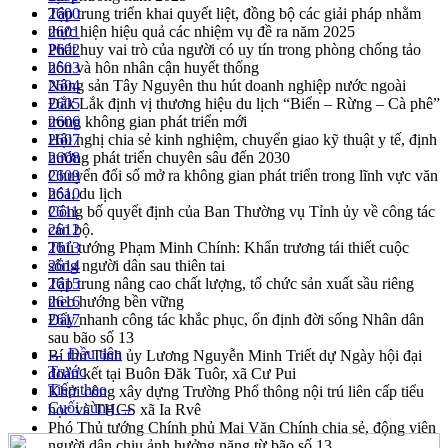
Tập trung triển khai quyết liệt, đồng bộ các giải pháp nhằm
2600
thực hiện hiệu quả các nhiệm vụ đề ra năm 2025
2601
Phát huy vai trò của người có uy tín trong phòng chống tảo
2602
hôn và hôn nhân cận huyết thống
2603
Nông sản Tây Nguyên thu hút doanh nghiệp nước ngoài
2604
Đắk Lắk định vị thương hiệu du lịch “Biển – Rừng – Cà phê”
2605
trong không gian phát triển mới
2606
Hội nghị chia sẻ kinh nghiệm, chuyển giao kỹ thuật y tế, định
2607
hướng phát triển chuyên sâu đến 2030
2608
Chuyển đổi số mở ra không gian phát triển trong lĩnh vực văn
2609
hóa, du lịch
2610
Công bố quyết định của Ban Thường vụ Tỉnh ủy về công tác
2611
cán bộ.
2612
Thủ tướng Phạm Minh Chính: Khẩn trương tái thiết cuộc
2613
sống người dân sau thiên tai
2614
Tập trung nâng cao chất lượng, tổ chức sản xuất sầu riêng
2615
theo hướng bền vững
2616
Đẩy nhanh công tác khắc phục, ổn định đời sống Nhân dân
2617
sau bão số 13
← Đầu tiên
Bí thư Tỉnh ủy Lương Nguyễn Minh Triết dự Ngày hội đại
Trước
đoàn kết tại Buôn Đăk Tuôr, xã Cư Pui
Tiếp theo
Khởi công xây dựng Trường Phổ thông nội trú liên cấp tiểu
Cuối cùng →
học và THCS xã Ia Rvê
Phó Thủ tướng Chính phủ Mai Văn Chính chia sẻ, động viên
người dân chịu ảnh hưởng nặng từ bão số 13