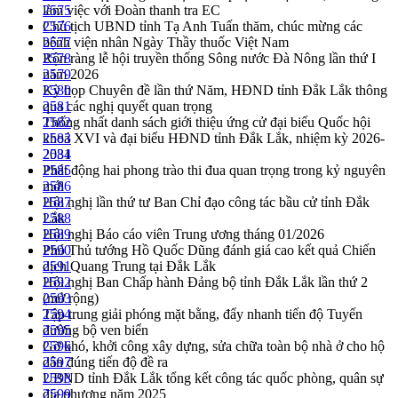
làm việc với Đoàn thanh tra EC
2575
Chủ tịch UBND tỉnh Tạ Anh Tuấn thăm, chúc mừng các
2576
bệnh viện nhân Ngày Thầy thuốc Việt Nam
2577
Rộn ràng lễ hội truyền thống Sông nước Đà Nông lần thứ I
2578
năm 2026
2579
Kỳ họp Chuyên đề lần thứ Năm, HĐND tỉnh Đắk Lắk thông
2580
qua các nghị quyết quan trọng
2581
Thống nhất danh sách giới thiệu ứng cử đại biểu Quốc hội
2582
khoá XVI và đại biểu HĐND tỉnh Đắk Lắk, nhiệm kỳ 2026-
2583
2031
2584
Phát động hai phong trào thi đua quan trọng trong kỷ nguyên
2585
mới
2586
Hội nghị lần thứ tư Ban Chỉ đạo công tác bầu cử tỉnh Đắk
2587
Lắk
2588
Hội nghị Báo cáo viên Trung ương tháng 01/2026
2589
Phó Thủ tướng Hồ Quốc Dũng đánh giá cao kết quả Chiến
2590
dịch Quang Trung tại Đắk Lắk
2591
Hội nghị Ban Chấp hành Đảng bộ tỉnh Đắk Lắk lần thứ 2
2592
(mở rộng)
2593
Tập trung giải phóng mặt bằng, đẩy nhanh tiến độ Tuyến
2594
đường bộ ven biển
2595
Gỡ khó, khởi công xây dựng, sửa chữa toàn bộ nhà ở cho hộ
2596
dân đúng tiến độ đề ra
2597
UBND tỉnh Đắk Lắk tổng kết công tác quốc phòng, quân sự
2598
địa phương năm 2025
2599