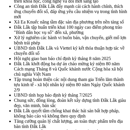
triển khoa học, công nghệ và đổi mới sáng tạo
Công an tỉnh Đắk Lắk đẩy mạnh cải cách hành chính, thích
ứng chuyển đổi số, đáp ứng yêu cầu nhiệm vụ trong tình hình
mới
Xã Ea Knuếc nâng tầm đặc sản địa phương trên nền tảng số
Đắk Lắk tập huấn triển khai 100 ngày cao điểm phong trào
"Bình dân học vụ số" đến xã, phường
Xử lý nghiêm các hành vi buôn bán, vận chuyển, giết mổ lợn
bệnh trái phép
UBND tỉnh Đắk Lắk và Viettel ký kết thỏa thuận hợp tác về
chuyển đổi số
Hội nghị giao ban báo chí định kỳ tháng 8 năm 2025
Đắk Lắk khởi động ba dự án chào mừng kỷ niệm 80 năm
Cách mạng Tháng 8 và Quốc khánh nước Cộng hòa xã hội
chủ nghĩa Việt Nam
Tập trung hoàn thiện các nội dung tham gia Triển lãm thành
tựu kinh tế - xã hội nhân kỷ niệm 80 năm Ngày Quốc khánh
2/9
UBND tỉnh họp báo định kỳ tháng 7/2025
Chung sức, đồng lòng, đoàn kết xây dựng tỉnh Đắk Lắk giàu
đẹp, văn minh, bản sắc
Đắk Lắk quyết tâm chống khai thác hải sản bất hợp pháp,
không báo cáo và không theo quy định
Tăng cường quản lý chất lượng, an toàn thực phẩm trên địa
bàn tỉnh Đắk Lắk