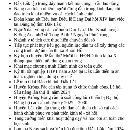
Đắk Lắk tập trung đẩy mạnh kết nối cung – cầu lao động
Nâng cao trách nhiệm người đứng đầu trong lãnh đạo, chỉ
đạo triển khai nhiệm vụ cải cách hành chính
Đoàn khảo sát Tiểu ban Điều lệ Đảng Đại hội XIV làm việc
tại Đảng bộ tỉnh Đắk Lắk
Người dân vùng căn cứ buôn Dur 1, xã Dur Kmăl huyện
Krông Ana nhớ về Tổng Bí thư Nguyễn Phú Trọng
Ngành y tế tích cực thực hiện chuyển đổi số
Tiếp tục phát huy kêu gọi nguồn lực đầu tư để xây dựng các
công trình, dự án của thị xã Buôn Hồ
Kỳ họp chuyên đề lần thứ Mười ba HĐND tỉnh khóa X
thông qua nhiều nội dung quan trọng
Khai mạc chương trình Hành trình đỏ toàn quốc
Kỳ thi tốt nghiệp THPT năm 2024 tại Đắk Lắk diễn ra an
toàn, nghiêm túc, đúng quy chế
Lễ trao Giải Báo chí tỉnh Đắk Lắk
Huyện Krông Pắc cần tập trung tổ chức thành công Lễ hội
Sầu riêng lần thứ II, năm 2024
Huyện Krông Bông cần rà soát công tác chuẩn bị Đại hội
Đảng bộ các cấp nhiệm kỳ 2025 – 2030
Huyện Lắk cần tập trung chỉ đạo cải thiện chỉ số cải cách
hành chính phục vụ phát triển kinh tế - xã hội
Tăng cường triển khai hoạt động dạy và học bơi an toàn cho
học sinh
Lan toả Ngày sách và Văn hóa đọc tỉnh Đắk Lắk năm 2024