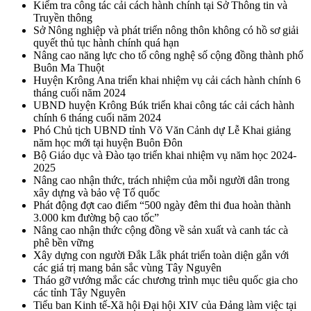
Kiểm tra công tác cải cách hành chính tại Sở Thông tin và
Truyền thông
Sở Nông nghiệp và phát triển nông thôn không có hồ sơ giải
quyết thủ tục hành chính quá hạn
Nâng cao năng lực cho tổ công nghệ số cộng đồng thành phố
Buôn Ma Thuột
Huyện Krông Ana triển khai nhiệm vụ cải cách hành chính 6
tháng cuối năm 2024
UBND huyện Krông Búk triển khai công tác cải cách hành
chính 6 tháng cuối năm 2024
Phó Chủ tịch UBND tỉnh Võ Văn Cảnh dự Lễ Khai giảng
năm học mới tại huyện Buôn Đôn
Bộ Giáo dục và Đào tạo triển khai nhiệm vụ năm học 2024-
2025
Nâng cao nhận thức, trách nhiệm của mỗi người dân trong
xây dựng và bảo vệ Tổ quốc
Phát động đợt cao điểm “500 ngày đêm thi đua hoàn thành
3.000 km đường bộ cao tốc”
Nâng cao nhận thức cộng đồng về sản xuất và canh tác cà
phê bền vững
Xây dựng con người Đắk Lắk phát triển toàn diện gắn với
các giá trị mang bản sắc vùng Tây Nguyên
Tháo gỡ vướng mắc các chương trình mục tiêu quốc gia cho
các tỉnh Tây Nguyên
Tiểu ban Kinh tế-Xã hội Đại hội XIV của Đảng làm việc tại