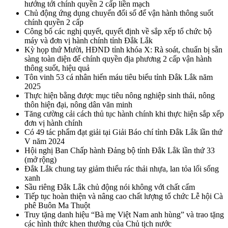
hướng tới chính quyền 2 cấp liền mạch
Chủ động ứng dụng chuyển đổi số để vận hành thông suốt
chính quyền 2 cấp
Công bố các nghị quyết, quyết định về sắp xếp tổ chức bộ
máy và đơn vị hành chính tỉnh Đắk Lắk
Kỳ họp thứ Mười, HĐND tỉnh khóa X: Rà soát, chuẩn bị sẵn
sàng toàn diện để chính quyền địa phương 2 cấp vận hành
thông suốt, hiệu quả
Tôn vinh 53 cá nhân hiến máu tiêu biểu tỉnh Đắk Lắk năm
2025
Thực hiện bằng được mục tiêu nông nghiệp sinh thái, nông
thôn hiện đại, nông dân văn minh
Tăng cường cải cách thủ tục hành chính khi thực hiện sắp xếp
đơn vị hành chính
Có 49 tác phẩm đạt giải tại Giải Báo chí tỉnh Đắk Lắk lần thứ
V năm 2024
Hội nghị Ban Chấp hành Đảng bộ tỉnh Đắk Lắk lần thứ 33
(mở rộng)
Đắk Lắk chung tay giảm thiểu rác thải nhựa, lan tỏa lối sống
xanh
Sầu riêng Đắk Lắk chủ động nói không với chất cấm
Tiếp tục hoàn thiện và nâng cao chất lượng tổ chức Lễ hội Cà
phê Buôn Ma Thuột
Truy tặng danh hiệu “Bà mẹ Việt Nam anh hùng” và trao tặng
các hình thức khen thưởng của Chủ tịch nước