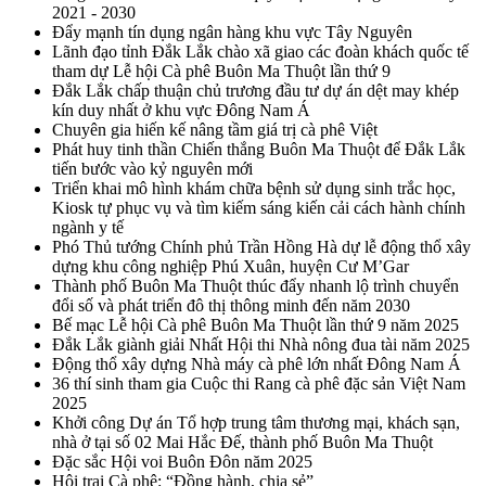
2021 - 2030
Đẩy mạnh tín dụng ngân hàng khu vực Tây Nguyên
Lãnh đạo tỉnh Đắk Lắk chào xã giao các đoàn khách quốc tế
tham dự Lễ hội Cà phê Buôn Ma Thuột lần thứ 9
Đắk Lắk chấp thuận chủ trương đầu tư dự án dệt may khép
kín duy nhất ở khu vực Đông Nam Á
Chuyên gia hiến kế nâng tầm giá trị cà phê Việt
Phát huy tinh thần Chiến thắng Buôn Ma Thuột để Đắk Lắk
tiến bước vào kỷ nguyên mới
Triển khai mô hình khám chữa bệnh sử dụng sinh trắc học,
Kiosk tự phục vụ và tìm kiếm sáng kiến cải cách hành chính
ngành y tế
Phó Thủ tướng Chính phủ Trần Hồng Hà dự lễ động thổ xây
dựng khu công nghiệp Phú Xuân, huyện Cư M’Gar
Thành phố Buôn Ma Thuột thúc đẩy nhanh lộ trình chuyển
đổi số và phát triển đô thị thông minh đến năm 2030
Bế mạc Lễ hội Cà phê Buôn Ma Thuột lần thứ 9 năm 2025
Đắk Lắk giành giải Nhất Hội thi Nhà nông đua tài năm 2025
Động thổ xây dựng Nhà máy cà phê lớn nhất Đông Nam Á
36 thí sinh tham gia Cuộc thi Rang cà phê đặc sản Việt Nam
2025
Khởi công Dự án Tổ hợp trung tâm thương mại, khách sạn,
nhà ở tại số 02 Mai Hắc Đế, thành phố Buôn Ma Thuột
Đặc sắc Hội voi Buôn Đôn năm 2025
Hội trại Cà phê: “Đồng hành, chia sẻ”