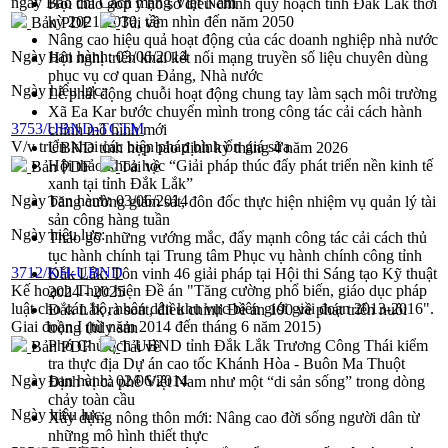
ngày Báo chí Cách mạng Việt Nam
Hội thảo góp ý hồ sơ điều chỉnh quy hoạch tỉnh Đắk Lắk thời
kỳ 2021-2030, tầm nhìn đến năm 2050
Bản PDF
Tải về
Nâng cao hiệu quả hoạt động của các doanh nghiệp nhà nước
Ngày ban hành:
03/06/2014
Hội nghị triển khai kết nối mạng truyền số liệu chuyên dùng
phục vụ cơ quan Đảng, Nhà nước
Ngày hiệu lực:
Lễ phát động chuỗi hoạt động chung tay làm sạch môi trường
Xã Ea Kar bước chuyển mình trong công tác cải cách hành
3753/UBND-TCTM
chính mô hình mới
V/v triển khai các biện pháp bình ổn giá sữa
UBND tỉnh họp báo định kỳ tháng 4 năm 2026
Hội thảo khoa học “Giải pháp thúc đẩy phát triển nền kinh tế
Bản PDF
Tải về
xanh tại tỉnh Đắk Lắk”
Ngày ban hành:
03/06/2014
Tăng cường giám sát, đôn đốc thực hiện nhiệm vụ quản lý tài
sản công hàng tuần
Ngày hiệu lực:
Tháo gỡ những vướng mắc, đẩy mạnh công tác cải cách thủ
tục hành chính tại Trung tâm Phục vụ hành chính công tỉnh
3712/KH-UBND
Đắk Lắk: Tôn vinh 46 giải pháp tại Hội thi Sáng tạo Kỹ thuật
Kế hoạch Thực hiện Đề án "Tăng cường phổ biến, giáo dục pháp
2024 - 2025
luật cho cán bộ, nhân dân khu vực biên giới giai đoạn 2013-2016".
Đắk Lắk rà soát, điều chỉnh Đề án 190 về phát triển nuôi
Giai đoạn I (từ năm 2014 đến tháng 6 năm 2015)
trồng thủy sản
Phó Chủ tịch UBND tỉnh Đắk Lắk Trương Công Thái kiểm
Bản PDF
Tải về
tra thực địa Dự án cao tốc Khánh Hòa - Buôn Ma Thuột
Ngày ban hành:
02/06/2014
Định vị cà phê Việt Nam như một “di sản sống” trong dòng
chảy toàn cầu
Ngày hiệu lực:
Xây dựng nông thôn mới: Nâng cao đời sống người dân từ
những mô hình thiết thực