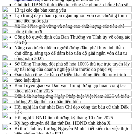
Chủ tịch UBND tỉnh kiểm tra công tác phòng, chống bão số
13 tại các địa bàn xung yếu
Tập trung đẩy nhanh giải ngân nguồn vốn các chương trình
mục tiêu quốc gia
Xã Ea H'leo giữ vững và nâng cao chất lượng các tiêu chí
nông thôn mới
Công bố quyết định của Ban Thường vụ Tỉnh ủy về công tác
cán bộ
Nâng cao trách nhiệm người đứng đầu, phát huy tinh thần
chủ động, sáng tạo để đảm bảo tiến độ giải ngân vốn đầu tư
công năm 2025
Sở Công Thương đột phá số hóa 100% thủ tục trực tuyến lấy
sự hài lòng của doanh nghiệp làm thước đo phục vụ
Đảm bảo công tác bầu cử triển khai đúng tiến độ, quy trình
theo luật định
Ban Tuyên giáo và Dân vận Trung ương tập huấn công tác
khoa giáo năm 2025
Đắk Lắk hưởng ứng Ngày Pháp luật Việt Nam 2025 và biểu
dương 25 tập thể, cá nhân tiêu biểu
Hội nghị lần thứ nhất Ban Chỉ đạo công tác bầu cử tỉnh Đắk
Lắk
Hội nghị UBND tỉnh thường kỳ tháng 10 năm 2025
Kỳ họp chuyên đề lần thứ Ba, HĐND tỉnh khóa X
Bí thư Tỉnh ủy Lương Nguyễn Minh Triết kiểm tra việc thực
hiện chống khai thác IUU