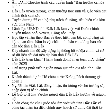
Ấn tượng Chương trình cầu truyền hình “Bản trường ca hòa
bình”
Đắk Lắk tuyên dương, khen thưởng học sinh và giáo viên đạt
thành tích xuất sắc
Tuyên dương 55 cán bộ phụ trách tài năng, tiêu biểu của khu
vực phía Nam
Lãnh đạo UBND tỉnh Đắk Lắk làm việc với Đoàn chính
quyền thành phố Nevers, Cộng hòa Pháp
Học tập và làm theo Bác về thực hiện tiến bộ, công bằng xã
hội; quan tâm chăm lo vật chất, tinh thần cho đồng bào các
dân tộc tỉnh Đắk Lắk
Đẩy nhanh tiến độ xây dựng hệ thống hồ sơ địa chính và cơ
sở dữ liệu đất đai trên địa bàn tỉnh Đắk Lắk
Đắk Lắk triển khai “Tháng hành động vì an toàn thực phẩm”
năm 2025
Chú trọng phát triển nguồn nhân lực trên địa bàn tỉnh Đắk
Lắk
Khánh thành dự án Hồ chứa nước Krông Pách thượng giai
đoạn 1
Người dân Đắk Lắk đồng thuận, tin tưởng về chủ trương sáp
nhập đơn vị hành chính
Lễ Giỗ tổ Hùng Vương người dân Đắk Lắk hướng về nguồn
cội
Đoàn công tác của Quốc hội làm việc với tỉnh Đắk Lắk về
công tác thẩm tra điều chỉnh quy hoạch sử dụng đất thời kỳ