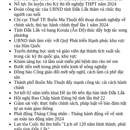
Nỗ lực ôn luyện cho Kỳ thi tốt nghiệp THPT năm 2024
Đoàn công tác của UBND tỉnh Đắk Lắk thăm và chúc thọ
người cao tuổi
Chi cục Thuế TP. Buôn Ma Thuột đối thoại doanh nghiệp về
chính sách, thủ tục hành chính thuế lần 1 năm 2024
Tỉnh Đắk Lắk và bang Kerala (Ấn Độ) thúc đẩy hợp tác song
phương
UBND tỉnh làm việc với Quỹ Phát triển Hạnh phúc khu vực
của Hàn Quốc
Tuyên dương học sinh và giáo viên đạt thành tích xuất sắc
trong các kỳ thi quốc gia, khu vực
Khám sàng lọc và tầm soát miễn phí bệnh tim cho trẻ em
Bước tiến mới trong phát triển kinh tế nông nghiệp
Đồng bào Công giáo đổi mới nếp nghĩ, cách làm cà phê đặc
sản
Thành phố Buôn Ma Thuột đẩy mạnh công tác cải cách hành
chính
Sơ kết 02 năm triển khai Đề án 06 trên địa bàn tỉnh Đắk Lắk
Hội nghị Ban Chấp hành Đảng bộ tỉnh lần thứ 22
Giám sát việc thực hiện chính sách, pháp luật về bảo đảm trật
tự an toàn giao thông
Phát động Tháng Công nhân - Tháng hành động về vệ sinh
an toàn lao động năm 2024
Lan tỏa Cuộc thi tìm hiểu "Lịch sử 120 năm hình thành, phát
triển tỉnh Đắk Lắk"