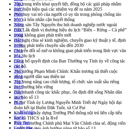
Tập trung triển khai quyết liệt, đồng bộ các giải pháp nhằm
2602
thực hiện hiệu quả các nhiệm vụ đề ra năm 2025
2603
Phát huy vai trò của người có uy tín trong phòng chống tảo
2604
hôn và hôn nhân cận huyết thống
2605
Nông sản Tây Nguyên thu hút doanh nghiệp nước ngoài
2606
Đắk Lắk định vị thương hiệu du lịch “Biển – Rừng – Cà phê”
2607
trong không gian phát triển mới
2608
Hội nghị chia sẻ kinh nghiệm, chuyển giao kỹ thuật y tế, định
2609
hướng phát triển chuyên sâu đến 2030
2610
Chuyển đổi số mở ra không gian phát triển trong lĩnh vực văn
2611
hóa, du lịch
2612
Công bố quyết định của Ban Thường vụ Tỉnh ủy về công tác
2613
cán bộ.
2614
Thủ tướng Phạm Minh Chính: Khẩn trương tái thiết cuộc
2615
sống người dân sau thiên tai
2616
Tập trung nâng cao chất lượng, tổ chức sản xuất sầu riêng
2617
theo hướng bền vững
2618
Đẩy nhanh công tác khắc phục, ổn định đời sống Nhân dân
2619
sau bão số 13
2620
Bí thư Tỉnh ủy Lương Nguyễn Minh Triết dự Ngày hội đại
2621
đoàn kết tại Buôn Đăk Tuôr, xã Cư Pui
← Đầu tiên
Khởi công xây dựng Trường Phổ thông nội trú liên cấp tiểu
Trước
học và THCS xã Ia Rvê
Tiếp theo
Phó Thủ tướng Chính phủ Mai Văn Chính chia sẻ, động viên
Cuối cùng →
người dân chịu ảnh hưởng nặng từ bão số 13