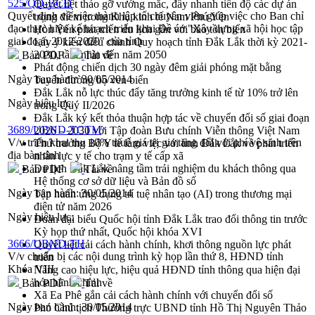
525/QĐ-BCĐ
Quyết liệt tháo gỡ vướng mắc, đẩy nhanh tiến độ các dự án
Quyết định về việc thành lập tổ chuyên viên giúp việc cho Ban chỉ
trọng điểm trong Khu kinh tế Nam Phú Yên
đạo thực hiện kế hoạch triển khai Đề án "Xây dựng xã hội học tập
Hòn Yến phát triển du lịch gắn với bảo tồn biển
giai đoạn 2012-2020" của tỉnh
Lấy ý kiến điều chỉnh Quy hoạch tỉnh Đắk Lắk thời kỳ 2021-
2030, tầm nhìn đến năm 2050
Bản PDF
Tải về
Phát động chiến dịch 30 ngày đêm giải phóng mặt bằng
Ngày ban hành:
30/05/2014
Tuyến đường bộ ven biển
Đắk Lắk nỗ lực thúc đẩy tăng trưởng kinh tế từ 10% trở lên
Ngày hiệu lực:
trong Quý II/2026
Đắk Lắk ký kết thỏa thuận hợp tác về chuyển đổi số giai đoạn
3689/UBND-TCTM
2026 – 2030 với Tập đoàn Bưu chính Viễn thông Việt Nam
V/v triển khai thu 10% thuế giá trị gia tăng đối với phí vệ sinh trên
Thứ trưởng Bộ Y tế làm việc với tỉnh Đắk Lắk về phát triển
địa bàn tỉnh
nhân lực y tế cho trạm y tế cấp xã
Du lịch Đắk Lắk nâng tầm trải nghiệm du khách thông qua
Bản PDF
Tải về
Hệ thống cơ sở dữ liệu và Bản đồ số
Ngày ban hành:
30/05/2014
Tập huấn ứng dụng trí tuệ nhân tạo (AI) trong thương mại
điện tử năm 2026
Ngày hiệu lực:
Đoàn đại biểu Quốc hội tỉnh Đắk Lắk trao đổi thông tin trước
Kỳ họp thứ nhất, Quốc hội khóa XVI
3666/UBND-TH
Quyết liệt cải cách hành chính, khơi thông nguồn lực phát
V/v chuẩn bị các nội dung trình kỳ họp lần thứ 8, HĐND tỉnh
triển
Khóa VIII
Nâng cao hiệu lực, hiệu quả HĐND tỉnh thông qua hiện đại
hóa hành chính
Bản PDF
Tải về
Xã Ea Phê gắn cải cách hành chính với chuyển đổi số
Ngày ban hành:
30/05/2014
Phó Chủ tịch Thường trực UBND tỉnh Hồ Thị Nguyên Thảo