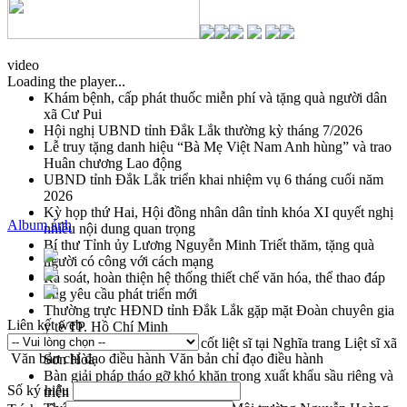
video
Loading the player...
Khám bệnh, cấp phát thuốc miễn phí và tặng quà người dân
xã Cư Pui
Hội nghị UBND tỉnh Đắk Lắk thường kỳ tháng 7/2026
Lễ truy tặng danh hiệu “Bà Mẹ Việt Nam Anh hùng” và trao
Huân chương Lao động
UBND tỉnh Đắk Lắk triển khai nhiệm vụ 6 tháng cuối năm
2026
Kỳ họp thứ Hai, Hội đồng nhân dân tỉnh khóa XI quyết nghị
Album ảnh
nhiều nội dung quan trọng
Bí thư Tỉnh ủy Lương Nguyễn Minh Triết thăm, tặng quà
người có công với cách mạng
Rà soát, hoàn thiện hệ thống thiết chế văn hóa, thể thao đáp
ứng yêu cầu phát triển mới
Thường trực HĐND tỉnh Đắk Lắk gặp mặt Đoàn chuyên gia
Liên kết web
y tế TP. Hồ Chí Minh
Lễ truy điệu và an táng hài cốt liệt sĩ tại Nghĩa trang Liệt sĩ xã
Văn bản chỉ đạo điều hành
Văn bản chỉ đạo điều hành
Sơn Hòa
Bàn giải pháp tháo gỡ khó khăn trong xuất khẩu sầu riêng và
Số ký hiệu
triển khai quy định EUDR