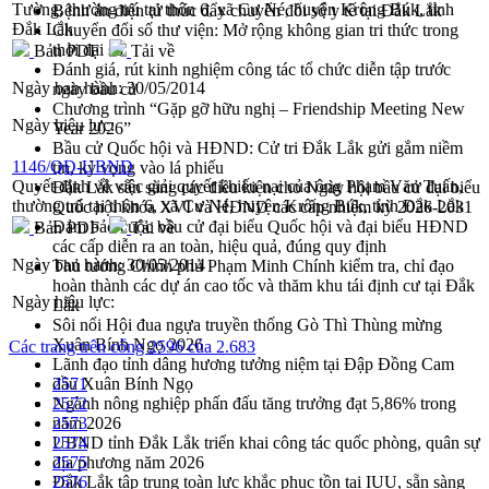
Tường, thường trú tại thôn 6, xã Cư Né, huyện Krông Búk, tỉnh
Bệnh án điện tử thúc đẩy chuyển đổi số y tế tại Đắk Lắk
Đắk Lắk
Chuyển đổi số thư viện: Mở rộng không gian tri thức trong
thời đại số
Bản PDF
Tải về
Đánh giá, rút kinh nghiệm công tác tổ chức diễn tập trước
Ngày ban hành:
30/05/2014
ngày bầu cử
Chương trình “Gặp gỡ hữu nghị – Friendship Meeting New
Ngày hiệu lực:
Year 2026”
Bầu cử Quốc hội và HĐND: Cử tri Đắk Lắk gửi gắm niềm
1146/QĐ-UBND
tin, kỳ vọng vào lá phiếu
Quyết định về việc giải quyết khiếu nại của ông Phạm Văn Tuấn,
Đắk Lắk sẵn sàng các điều kiện cho Ngày hội bầu cử đại biểu
thường trú tại thôn 6, xã Cư Né, huyện Krông Búk, tỉnh Đắk Lắk
Quốc hội khóa XVI và HĐND các cấp nhiệm kỳ 2026-2031
Đảm bảo cuộc bầu cử đại biểu Quốc hội và đại biểu HĐND
Bản PDF
Tải về
các cấp diễn ra an toàn, hiệu quả, đúng quy định
Ngày ban hành:
30/05/2014
Thủ tướng Chính phủ Phạm Minh Chính kiểm tra, chỉ đạo
hoàn thành các dự án cao tốc và thăm khu tái định cư tại Đắk
Ngày hiệu lực:
Lắk
Sôi nổi Hội đua ngựa truyền thống Gò Thì Thùng mừng
Xuân Bính Ngọ 2026
Các trang trên cổng 2596 của 2.683
Lãnh đạo tỉnh dâng hương tưởng niệm tại Đập Đồng Cam
đầu Xuân Bính Ngọ
2571
Ngành nông nghiệp phấn đấu tăng trưởng đạt 5,86% trong
2572
năm 2026
2573
UBND tỉnh Đắk Lắk triển khai công tác quốc phòng, quân sự
2574
địa phương năm 2026
2575
Đắk Lắk tập trung toàn lực khắc phục tồn tại IUU, sẵn sàng
2576