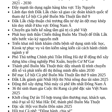
2021 - 2030
Đẩy mạnh tín dụng ngân hàng khu vực Tây Nguyên
Lãnh đạo tỉnh Đắk Lắk chào xã giao các đoàn khách quốc tế
tham dự Lễ hội Cà phê Buôn Ma Thuột lần thứ 9
Đắk Lắk chấp thuận chủ trương đầu tư dự án dệt may khép
kín duy nhất ở khu vực Đông Nam Á
Chuyên gia hiến kế nâng tầm giá trị cà phê Việt
Phát huy tinh thần Chiến thắng Buôn Ma Thuột để Đắk Lắk
tiến bước vào kỷ nguyên mới
Triển khai mô hình khám chữa bệnh sử dụng sinh trắc học,
Kiosk tự phục vụ và tìm kiếm sáng kiến cải cách hành chính
ngành y tế
Phó Thủ tướng Chính phủ Trần Hồng Hà dự lễ động thổ xây
dựng khu công nghiệp Phú Xuân, huyện Cư M’Gar
Thành phố Buôn Ma Thuột thúc đẩy nhanh lộ trình chuyển
đổi số và phát triển đô thị thông minh đến năm 2030
Bế mạc Lễ hội Cà phê Buôn Ma Thuột lần thứ 9 năm 2025
Đắk Lắk giành giải Nhất Hội thi Nhà nông đua tài năm 2025
Động thổ xây dựng Nhà máy cà phê lớn nhất Đông Nam Á
36 thí sinh tham gia Cuộc thi Rang cà phê đặc sản Việt Nam
2025
Khởi công Dự án Tổ hợp trung tâm thương mại, khách sạn,
nhà ở tại số 02 Mai Hắc Đế, thành phố Buôn Ma Thuột
Đặc sắc Hội voi Buôn Đôn năm 2025
Hội trại Cà phê: “Đồng hành, chia sẻ”