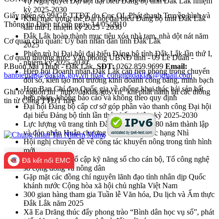
vụ Nghị quyết Đại hội đại biểu Đảng bộ tỉnh Đắk Lắk nhiệm
kỳ 2025-2030
Giấy phép số 99/GP-TTĐT do Cục QL Phát thanh Truyền hình và
Khai mạc trọng thể Đại hội đại biểu Đảng bộ tỉnh Đắk Lắk
Thông tin Điện tử cấp ngày 14/05/2010
lần thứ I, nhiệm kỳ 2025 - 2030
Đắk Lắk hoàn thành mục tiêu xóa nhà tạm, nhà dột nát năm
Cơ quan chủ quản: Ủy ban nhân dân tỉnh Đắk Lắk
2025
Phiên trù bị Đại hội đại biểu Đảng bộ tỉnh Đắk Lắk lần thứ I,
Cơ quan thường trực: Văn phòng UBND tỉnh - 09 Lê Duẩn -
nhiệm kỳ 2025-2030
P.Buôn Ma Thuột - Đắk Lắk.
SĐT:
0262.859.9699
Email:
Hiệp hội Doanh nhân Đắk Lắk cần tiên phong trong chuyển
banbientap@daklak.gov.vn hoặc congttdtdaklak@gmail.com
đổi số, kiến tạo môi trường kinh doanh công bằng, minh bạch
Họp Ban Chỉ đạo Quốc gia về chống khai thác hải sản bất
Ghi rõ nguồn tin "http://daklak.gov.vn" khi phát hành lại các thông
hợp pháp, không báo cáo và không theo quy định
tin từ Cổng TTĐT này
Đại hội Đảng bộ cấp cơ sở góp phần vào thanh công Đại hội
đại biểu Đảng bộ tỉnh lần thứ nhất, nhiệm kỳ 2025-2030
Lực lượng vũ trang tỉnh Đắk Lắk kỷ niệm 80 năm thành lập
và đón nhận Huân chương Bảo vệ Tổ quốc hạng Nhì
Hội nghị chuyên đề về công tác khuyến nông trong tình hình
mới
Xã Ea Drăng phổ cập kỹ năng số cho cán bộ, Tổ công nghệ
Đã kết nối EMC
số cộng đồng và nông dân
Gặp mặt các đồng chí nguyên lãnh đạo tỉnh nhân dịp Quốc
khánh nước Cộng hòa xã hội chủ nghĩa Việt Nam
300 gian hàng tham gia Tuần lễ Văn hóa, Du lịch và Ẩm thực
Đắk Lắk năm 2025
Xã Ea Drăng thúc đẩy phong trào “Bình dân học vụ số”, phát