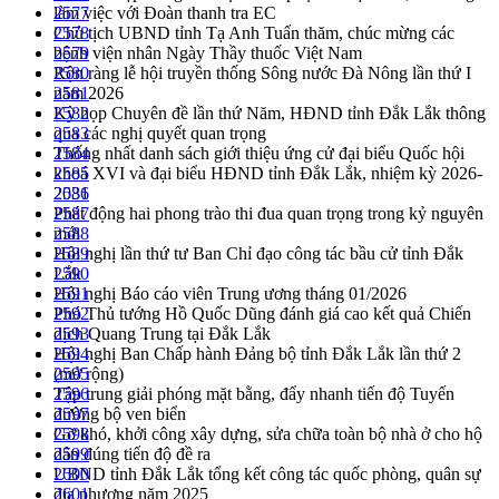
làm việc với Đoàn thanh tra EC
2577
Chủ tịch UBND tỉnh Tạ Anh Tuấn thăm, chúc mừng các
2578
bệnh viện nhân Ngày Thầy thuốc Việt Nam
2579
Rộn ràng lễ hội truyền thống Sông nước Đà Nông lần thứ I
2580
năm 2026
2581
Kỳ họp Chuyên đề lần thứ Năm, HĐND tỉnh Đắk Lắk thông
2582
qua các nghị quyết quan trọng
2583
Thống nhất danh sách giới thiệu ứng cử đại biểu Quốc hội
2584
khoá XVI và đại biểu HĐND tỉnh Đắk Lắk, nhiệm kỳ 2026-
2585
2031
2586
Phát động hai phong trào thi đua quan trọng trong kỷ nguyên
2587
mới
2588
Hội nghị lần thứ tư Ban Chỉ đạo công tác bầu cử tỉnh Đắk
2589
Lắk
2590
Hội nghị Báo cáo viên Trung ương tháng 01/2026
2591
Phó Thủ tướng Hồ Quốc Dũng đánh giá cao kết quả Chiến
2592
dịch Quang Trung tại Đắk Lắk
2593
Hội nghị Ban Chấp hành Đảng bộ tỉnh Đắk Lắk lần thứ 2
2594
(mở rộng)
2595
Tập trung giải phóng mặt bằng, đẩy nhanh tiến độ Tuyến
2596
đường bộ ven biển
2597
Gỡ khó, khởi công xây dựng, sửa chữa toàn bộ nhà ở cho hộ
2598
dân đúng tiến độ đề ra
2599
UBND tỉnh Đắk Lắk tổng kết công tác quốc phòng, quân sự
2600
địa phương năm 2025
2601