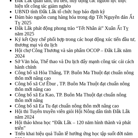
Đắk Lắk quan tâm, ưu tiên, huy động các nguồn lực thực
hiện tốt công tác giảm nghèo
UBND tỉnh Đắk Lắk tổ chức họp báo định kỳ
Đảm bảo nguồn cung hàng hóa trong dịp Tết Nguyên đán Ất
Tỵ 2025
Đắk Lắk phát động phong trào “Tết Nhân ái” Xuân Ất Tỵ
năm 2025
Ký kết Quy chế phối hợp trong các hoạt động xúc tiến đầu tư,
thương mại và du lịch
Hội chợ Công Thương và sản phẩm OCOP – Đắk Lắk năm
2024
Sở Văn hóa, Thể thao và Du lịch đẩy mạnh công tác cải cách
hành chính
Công bố xã Hòa Thắng, TP. Buôn Ma Thuột đạt chuẩn nông
thôn mới nâng cao
Công bố xã Cư Êbur , TP. Buôn Ma Thuột đạt chuẩn nông
thôn mới nâng cao
Công bố xã Ea Kao, TP. Buôn Ma Thuột đạt chuẩn nông
thôn mới nâng
Công bố xã Ea Tu đạt chuẩn nông thôn mới nâng cao
Hội thi Tuyên truyền viên giỏi Hội Nông dân tỉnh Đắk Lắk
năm 2024
Hội thảo khoa học “Đắk Lắk – 120 năm hình thành và phát
triển”
Triển khai hiệu quả Tuần lễ hưởng ứng học tập suốt đời năm