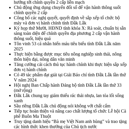
hướng tới chính quyền 2 cấp liền mạch
Chủ động ứng dụng chuyển đổi số để vận hành thông suốt
chính quyền 2 cấp
Công bố các nghị quyết, quyết định về sắp xếp tổ chức bộ
máy và đơn vị hành chính tỉnh Đắk Lắk
Kỳ họp thứ Mười, HĐND tỉnh khóa X: Rà soát, chuẩn bị sẵn
sàng toàn diện để chính quyền địa phương 2 cấp vận hành
thông suốt, hiệu quả
Tôn vinh 53 cá nhân hiến máu tiêu biểu tỉnh Đắk Lắk năm
2025
Thực hiện bằng được mục tiêu nông nghiệp sinh thái, nông
thôn hiện đại, nông dân văn minh
Tăng cường cải cách thủ tục hành chính khi thực hiện sắp xếp
đơn vị hành chính
Có 49 tác phẩm đạt giải tại Giải Báo chí tỉnh Đắk Lắk lần thứ
V năm 2024
Hội nghị Ban Chấp hành Đảng bộ tỉnh Đắk Lắk lần thứ 33
(mở rộng)
Đắk Lắk chung tay giảm thiểu rác thải nhựa, lan tỏa lối sống
xanh
Sầu riêng Đắk Lắk chủ động nói không với chất cấm
Tiếp tục hoàn thiện và nâng cao chất lượng tổ chức Lễ hội Cà
phê Buôn Ma Thuột
Truy tặng danh hiệu “Bà mẹ Việt Nam anh hùng” và trao tặng
các hình thức khen thưởng của Chủ tịch nước