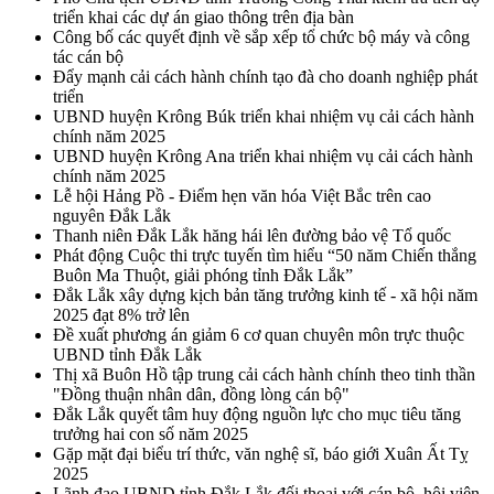
triển khai các dự án giao thông trên địa bàn
Công bố các quyết định về sắp xếp tổ chức bộ máy và công
tác cán bộ
Đẩy mạnh cải cách hành chính tạo đà cho doanh nghiệp phát
triển
UBND huyện Krông Búk triển khai nhiệm vụ cải cách hành
chính năm 2025
UBND huyện Krông Ana triển khai nhiệm vụ cải cách hành
chính năm 2025
Lễ hội Hảng Pồ - Điểm hẹn văn hóa Việt Bắc trên cao
nguyên Đắk Lắk
Thanh niên Đắk Lắk hăng hái lên đường bảo vệ Tổ quốc
Phát động Cuộc thi trực tuyến tìm hiểu “50 năm Chiến thắng
Buôn Ma Thuột, giải phóng tỉnh Đắk Lắk”
Đắk Lắk xây dựng kịch bản tăng trưởng kinh tế - xã hội năm
2025 đạt 8% trở lên
Đề xuất phương án giảm 6 cơ quan chuyên môn trực thuộc
UBND tỉnh Đắk Lắk
Thị xã Buôn Hồ tập trung cải cách hành chính theo tinh thần
"Đồng thuận nhân dân, đồng lòng cán bộ"
Đắk Lắk quyết tâm huy động nguồn lực cho mục tiêu tăng
trưởng hai con số năm 2025
Gặp mặt đại biểu trí thức, văn nghệ sĩ, báo giới Xuân Ất Tỵ
2025
Lãnh đạo UBND tỉnh Đắk Lắk đối thoại với cán bộ, hội viên,