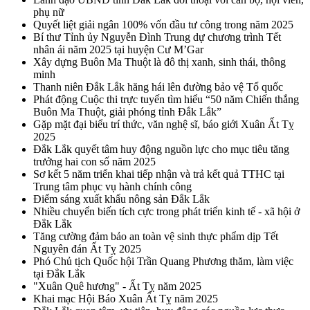
phụ nữ
Quyết liệt giải ngân 100% vốn đầu tư công trong năm 2025
Bí thư Tỉnh ủy Nguyễn Đình Trung dự chương trình Tết
nhân ái năm 2025 tại huyện Cư M’Gar
Xây dựng Buôn Ma Thuột là đô thị xanh, sinh thái, thông
minh
Thanh niên Đắk Lắk hăng hái lên đường bảo vệ Tổ quốc
Phát động Cuộc thi trực tuyến tìm hiểu “50 năm Chiến thắng
Buôn Ma Thuột, giải phóng tỉnh Đắk Lắk”
Gặp mặt đại biểu trí thức, văn nghệ sĩ, báo giới Xuân Ất Tỵ
2025
Đắk Lắk quyết tâm huy động nguồn lực cho mục tiêu tăng
trưởng hai con số năm 2025
Sơ kết 5 năm triển khai tiếp nhận và trả kết quả TTHC tại
Trung tâm phục vụ hành chính công
Điểm sáng xuất khẩu nông sản Đắk Lắk
Nhiều chuyển biến tích cực trong phát triển kinh tế - xã hội ở
Đắk Lắk
Tăng cường đảm bảo an toàn vệ sinh thực phẩm dịp Tết
Nguyên đán Ất Tỵ 2025
Phó Chủ tịch Quốc hội Trần Quang Phương thăm, làm việc
tại Đắk Lắk
"Xuân Quê hương" - Ất Tỵ năm 2025
Khai mạc Hội Báo Xuân Ất Tỵ năm 2025