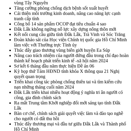
vùng Tây Nguyên
Tăng cường phòng chống dịch bệnh sốt xuất huyết
Cải thiện môi trường kinh doanh, nâng cao năng lực cạnh
tranh cấp tỉnh
Công bố 14 sản phẩm OCOP đạt tiêu chuẩn 4 sao
Đắk Lắk không ngừng nỗ lực xây dựng nông thôn mới
Kết nối cung cầu giữa tỉnh Đắk Lắk, Trà Vinh và Sóc Trăng
Đoàn khảo sát của Học viện Chính trị quốc gia Hồ Chí Minh
làm việc với Thường trực Tỉnh ủy
Thúc đẩy giao thương vùng biên giới huyện Ea Súp
Nâng cao trách nhiệm của người đứng đầu trong chỉ đạo hoàn
thành kế hoạch phát triển kinh tế -xã hội năm 2024
Sơ kết 6 tháng đầu năm thực hiện Đề án 06
Kỳ họp thứ Tám HĐND tỉnh khóa X thông qua 21 Nghị
quyết quan trọng
Triển khai công tác phòng chống thiên tai và tìm kiếm cứu
nạn những tháng cuối năm 2024
Đắk Lắk triển khai nhiều hoạt động ý nghĩa tri ân người có
công, gia đình chính sách
Ra mắt Trung tâm Khởi nghiệp đổi mới sáng tạo tỉnh Đắk
Lắk
Bàn cơ chế, chính sách giải quyết việc làm và đào tạo nghề
cho người có đất thu hồi
Thúc đẩy thương mại và đầu tư giữa Đắk Lắk và Thành phố
Hồ Chí Minh