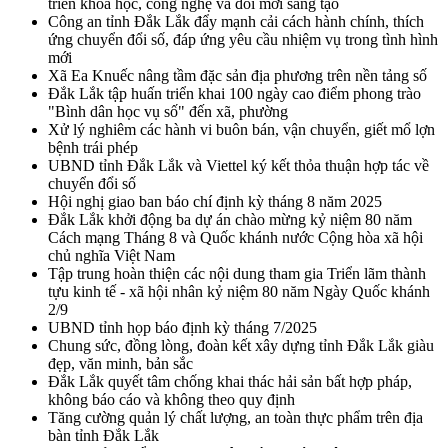
triển khoa học, công nghệ và đổi mới sáng tạo
Công an tỉnh Đắk Lắk đẩy mạnh cải cách hành chính, thích
ứng chuyển đổi số, đáp ứng yêu cầu nhiệm vụ trong tình hình
mới
Xã Ea Knuếc nâng tầm đặc sản địa phương trên nền tảng số
Đắk Lắk tập huấn triển khai 100 ngày cao điểm phong trào
"Bình dân học vụ số" đến xã, phường
Xử lý nghiêm các hành vi buôn bán, vận chuyển, giết mổ lợn
bệnh trái phép
UBND tỉnh Đắk Lắk và Viettel ký kết thỏa thuận hợp tác về
chuyển đổi số
Hội nghị giao ban báo chí định kỳ tháng 8 năm 2025
Đắk Lắk khởi động ba dự án chào mừng kỷ niệm 80 năm
Cách mạng Tháng 8 và Quốc khánh nước Cộng hòa xã hội
chủ nghĩa Việt Nam
Tập trung hoàn thiện các nội dung tham gia Triển lãm thành
tựu kinh tế - xã hội nhân kỷ niệm 80 năm Ngày Quốc khánh
2/9
UBND tỉnh họp báo định kỳ tháng 7/2025
Chung sức, đồng lòng, đoàn kết xây dựng tỉnh Đắk Lắk giàu
đẹp, văn minh, bản sắc
Đắk Lắk quyết tâm chống khai thác hải sản bất hợp pháp,
không báo cáo và không theo quy định
Tăng cường quản lý chất lượng, an toàn thực phẩm trên địa
bàn tỉnh Đắk Lắk