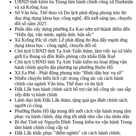
UBND tỉnh kiểm tra Trung tâm hành chính công xã Durkmăn
và xã Krông Ana
Sở Văn hóa, Thể thao và Du lịch phát động phong trào thi
đua ứng dụng khoa học công nghệ, đổi mới sáng tạo, chuyển
đổi số năm 2025
Phấn đấu xây dựng phường Ea Kao sớm trở thành điểm đến
“Hiện đại, văn minh, nghĩa tình, bản sắc”
Xã Krông Pắc tổ chức Lễ phát động thi đua đẩy mạnh ứng
dụng khoa học - công nghệ, chuyển đổi số
Chủ tịch UBND tỉnh Tạ Anh Tuấn thăm, làm việc tại xã biên
giới Ea Bung và đồn Biên phòng cửa khẩu Đắk Ruê
Chủ tịch UBND tỉnh Tạ Anh Tuấn kiểm tra hoạt động vận
hành chính quyền địa phương tại phường Buôn Hồ
Xã Ea Phê - Phát động phong trào “Bình dân học vụ số”
Nhiều chuyển biến tích cực trong công tác cải cách hành
chính của ngành Văn hóa, Thể thao và du lịch
Đắk Lắk ban hành chính sách hỗ trợ cán bộ công tác sau sắp
xếp đơn vị hành chính
Lãnh đạo tỉnh Đắk Lắk thăm, tặng quà gia đình chính sách,
người có công
Phường Buôn Hồ tập trung đổi mới cách vận hành trung tâm
phục vụ hành chính, đáp ứng tốt nhất nhu cầu của nhân dân
Bí thư Tỉnh uỷ Nguyễn Đình Trung kiểm tra vận hành Trung
tâm hành chính công cấp xã
Đắk Lắk khắc phục "điểm nghẽn" cải cách hành chính,