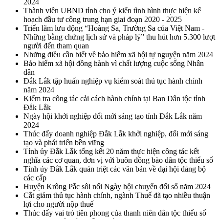
2024
Thành viên UBND tỉnh cho ý kiến tình hình thực hiện kế
hoạch đầu tư công trung hạn giai đoạn 2020 - 2025
Triển lãm lưu động “Hoàng Sa, Trường Sa của Việt Nam -
Những bằng chứng lịch sử và pháp lý” thu hút hơn 5.300 lượt
người đến tham quan
Những điều cần biết về bảo hiểm xã hội tự nguyện năm 2024
Bảo hiểm xã hội đồng hành vì chất lượng cuộc sống Nhân
dân
Đắk Lắk tập huấn nghiệp vụ kiểm soát thủ tục hành chính
năm 2024
Kiểm tra công tác cải cách hành chính tại Ban Dân tộc tỉnh
Đắk Lắk
Ngày hội khởi nghiệp đổi mới sáng tạo tỉnh Đắk Lắk năm
2024
Thúc đẩy doanh nghiệp Đắk Lắk khởi nghiệp, đổi mới sáng
tạo và phát triển bền vững
Tỉnh ủy Đắk Lắk tổng kết 20 năm thực hiện công tác kết
nghĩa các cơ quan, đơn vị với buôn đồng bào dân tộc thiểu số
Tỉnh ủy Đắk Lắk quán triệt các văn bản về đại hội đảng bộ
các cấp
Huyện Krông Pắc sôi nổi Ngày hội chuyển đổi số năm 2024
Cắt giảm thủ tục hành chính, ngành Thuế đã tạo nhiều thuận
lợi cho người nộp thuế
Thúc đẩy vai trò tiên phong của thanh niên dân tộc thiểu số