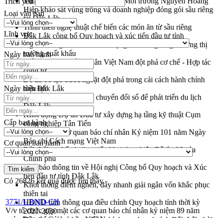
Thứ trưởng Bộ Nông nghiệp và Môi trường Nguyễn Hoàng
Trích yếu
Hiệp khảo sát vùng trồng và doanh nghiệp đóng gói sầu riêng
Loại văn bản
tại Đắk Lắk
Trình diễn nghệ thuật chế biến các món ăn từ sầu riêng
Lĩnh vực
Đắk Lắk công bố Quy hoạch và xúc tiến đầu tư tỉnh
Ngành cá ngừ Đắk Lắk chủ động thích ứng để giữ vững thị
trường xuất khẩu
Ngày ban hành
Diễn đàn Kinh tế tư nhân Việt Nam đột phá cơ chế - Hợp tác
công tư
Đề án 06 tạo bước ngoặt đột phá trong cải cách hành chính
Ngày hiệu lực
tỉnh Đắk Lắk
Kết nối tour, đẩy mạnh chuyển đổi số để phát triển du lịch
Đắk Lắk
Khởi động Dự án Đầu tư xây dựng hạ tầng kỹ thuật Cụm
Cấp ban hành
công nghiệp Tân Tiến
Gặp mặt các cơ quan báo chí nhân Kỷ niệm 101 năm Ngày
Báo chí Cách mạng Việt Nam
Cơ quan ban hành
Đắk Lắk sơ kết 4 năm triển khai thực hiện Đề án 06 của
Chính phủ
Họp báo thông tin về Hội nghị Công bố Quy hoạch và Xúc
tiến đầu tư tỉnh Đắk Lắk
Có
26826
kết quả được tìm thấy
Khơi thông điểm nghẽn, đẩy nhanh giải ngân vốn khắc phục
thiên tai
3771/UBND-CN
HĐND tỉnh thông qua điều chỉnh Quy hoạch tỉnh thời kỳ
V/v tổ chức gặp mặt các cơ quan báo chí nhân kỷ niệm 89 năm
2021-2030