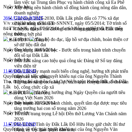
làm việc tại Trung tâm Phục vụ hành chính công xã Ea Phê
Ngày hiệu lực:
Xây dựng nền hành chính số đồng hành cùng nông dân dân,
doanh nghiệp
3661/UBND-NNMT
Giai đoạn 2026-2030, Đắk Lắk phấn đấu có 77% xã đạt
V/v xử lý tờ trình số 81/TTr-SNNNT, ngày 05/5/2014; Tờ trình số
chuẩn nông thôn mới
84/TTr-SNN, ngày 07/5/2014 của Sở Nông nghiệp và Phát triển
Chuyển đổi số 'mở đường' cho nông nghiệp Đắk Lắk tăng
nông thôn
trưởng bứt phá
Triển khai đồng bộ đo đạc, lập hồ sơ địa chính, hoàn thiện cơ
Bản PDF
Tải về
sở dữ liệu đất đai
Ngày ban hành:
30/05/2014
Ứng dụng sinh trắc học - Bước tiến trong hành trình chuyển
đổi số tại Đắk Lắk
Ngày hiệu lực:
Đắk Lắk nâng cao hiệu quả công tác Đảng từ Sổ tay đảng
viên điện tử
1148/QĐ-UBND
Đắk Lắk đẩy mạnh nuôi biển công nghệ, hướng tới phát triển
Quyết định về việc giải quyết khiếu nại của ông Nguyễn Thành
thủy sản bền vững
Thọ, thường trú tại thôn 6, xã Cư Né, huyện Krông Búk, tỉnh Đắk
Tập huấn nâng cao năng lực triển khai chuyển đổi số cho cán
Lắk
bộ, công chức cấp xã
Đắk Lắk phát động hưởng ứng Ngày Quyền của người tiêu
Bản PDF
Tải về
dùng Việt Nam 2026
Ngày ban hành:
30/05/2014
Đẩy mạnh cải cách hành chính, quyết tâm đạt được mục tiêu
tăng trưởng hai con số trong năm 2026
Ngày hiệu lực:
Tổ chức trang trọng Lễ hội Đền thờ Lương Văn Chánh năm
2026
1147/QĐ-UBND
Phó Bí thư Tỉnh ủy Đắk Lắk Đỗ Hữu Huy giữ chức Bí thư
Quyết định về việc giải quyết khiếu nại của ông Nguyễn Văn
Đảng ủy Ủy Ban Nhân dân tỉnh