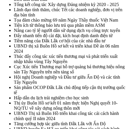
Tổng kết công tác Xây dựng Đảng nhiệm kỳ 2020 - 2025
Lãnh đạo tỉnh thăm, chúc Tết các doanh nghiệp, đơn vị trên
địa bàn tỉnh
Tọa đàm chào mừng 69 năm Ngày Thầy thuốc Việt Nam
Tiện ích từ thông báo lưu trú qua phần mềm ASM
Nâng cao tỷ lệ người dân sử dụng dịch vụ công trực tuyến
Đẩy nhanh tiến độ cài đặt, kích hoạt định danh điện tử
Tiềm năng của Đắk Lắk cơ hội của các nhà đầu tư
UBND thị xã Buôn Hồ sơ kết và triển khai Đề án 06 năm
2024
Thúc đẩy công tác xúc tiến thương mại và phát triển xuất
nhập khẩu vùng Tây Nguyên
Cục Xúc tiến Thương mại hỗ trợ quảng bá thương hiệu nông
sản Tây Nguyên trên nền tảng số
Hội nghị Doanh nghiệp và Đầu tư giữa Ấn Độ và các tỉnh
Tây Nguyên
Sản phẩm OCOP Đắk Lắk chủ động tiếp cận thị trường quốc
tế
Hấp dẫn du lịch trải nghiệm cho học sinh
Thị ủy Buôn Hồ sơ kết 01 năm thực hiện Nghị quyết 10-
NQ/TU về xây dựng nông thôn mới
UBND Thị xã Buôn Hồ triển khai công tác cải cách hành
chính quý II năm 2024
Tăng cường hợp tác giữa tỉnh Đắk Lắk với Ấn Độ
UBND huyện Ea H’Leo triển khai công tác cải cách hành