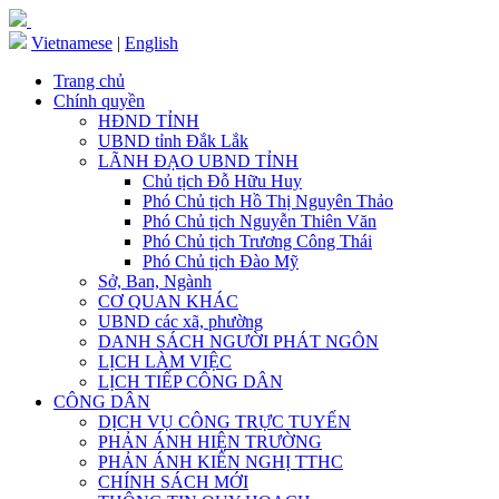
Vietnamese
|
English
Trang chủ
Chính quyền
HĐND TỈNH
UBND tỉnh Đắk Lắk
LÃNH ĐẠO UBND TỈNH
Chủ tịch Đỗ Hữu Huy
Phó Chủ tịch Hồ Thị Nguyên Thảo
Phó Chủ tịch Nguyễn Thiên Văn
Phó Chủ tịch Trương Công Thái
Phó Chủ tịch Đào Mỹ
Sở, Ban, Ngành
CƠ QUAN KHÁC
UBND các xã, phường
DANH SÁCH NGƯỜI PHÁT NGÔN
LỊCH LÀM VIỆC
LỊCH TIẾP CÔNG DÂN
CÔNG DÂN
DỊCH VỤ CÔNG TRỰC TUYẾN
PHẢN ÁNH HIỆN TRƯỜNG
PHẢN ÁNH KIẾN NGHỊ TTHC
CHÍNH SÁCH MỚI