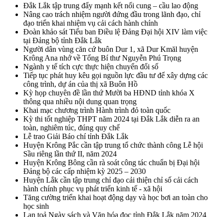
Đắk Lắk tập trung đẩy mạnh kết nối cung – cầu lao động
Nâng cao trách nhiệm người đứng đầu trong lãnh đạo, chỉ
đạo triển khai nhiệm vụ cải cách hành chính
Đoàn khảo sát Tiểu ban Điều lệ Đảng Đại hội XIV làm việc
tại Đảng bộ tỉnh Đắk Lắk
Người dân vùng căn cứ buôn Dur 1, xã Dur Kmăl huyện
Krông Ana nhớ về Tổng Bí thư Nguyễn Phú Trọng
Ngành y tế tích cực thực hiện chuyển đổi số
Tiếp tục phát huy kêu gọi nguồn lực đầu tư để xây dựng các
công trình, dự án của thị xã Buôn Hồ
Kỳ họp chuyên đề lần thứ Mười ba HĐND tỉnh khóa X
thông qua nhiều nội dung quan trọng
Khai mạc chương trình Hành trình đỏ toàn quốc
Kỳ thi tốt nghiệp THPT năm 2024 tại Đắk Lắk diễn ra an
toàn, nghiêm túc, đúng quy chế
Lễ trao Giải Báo chí tỉnh Đắk Lắk
Huyện Krông Pắc cần tập trung tổ chức thành công Lễ hội
Sầu riêng lần thứ II, năm 2024
Huyện Krông Bông cần rà soát công tác chuẩn bị Đại hội
Đảng bộ các cấp nhiệm kỳ 2025 – 2030
Huyện Lắk cần tập trung chỉ đạo cải thiện chỉ số cải cách
hành chính phục vụ phát triển kinh tế - xã hội
Tăng cường triển khai hoạt động dạy và học bơi an toàn cho
học sinh
Lan toả Ngày sách và Văn hóa đọc tỉnh Đắk Lắk năm 2024