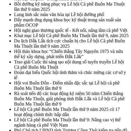
Bồi dưỡng kỹ năng phục vụ Lễ hội Cà phê Buôn Ma Thuột
lần thứ 9 năm 2025
Lung linh sắc màu văn hóa tại Lễ hội đường phố
Đẩy mạnh ứng dụng khoa học kỹ thuật trong sản xuất sản
phẩm OCOP
Hội nghị giao thương quốc tế - Kết nối, nâng tầm cà phê Việt
Khai mạc Lễ hội Cà phê Buôn Ma Thuột lần thứ 9, năm 2025
Du lịch Đắk Lắk tích cực chuẩn bị cho Lễ hội Cà phê Buôn
Ma Thuột lần thứ 9 năm 2025
Hội thảo khoa học “Chiến thắng Tây Nguyên 1975 và nửa
thế kỷ xây dựng, phát triển Đắk Lắk”
Trao giải Cuộc thi sáng tạo nội dung số tuyên truyền Lễ hội
Cà phê Buôn Ma Thuột
Đoàn đại biểu Quốc hội tỉnh thăm và chúc mừng các cơ sở y
tế
Hội voi Buôn Đôn - Điểm nhấn đặc sắc tại Lễ hội cà phê
Buôn Ma Thuột lần thứ 9
Rà soát tiến độ các hoạt động kỷ niệm 50 năm Chiến thắng
Buôn Ma Thuột, giải phóng tỉnh Đắk Lắk và Lễ hội Cà phê
Buôn Ma Thuột lần thứ 9
Lễ hội Cà phê Buôn Ma Thuột lần thứ 9 năm 2025 có 17
hoạt động chính thức hấp dẫn
Lễ hội Cà phê Buôn Ma Thuột lần thứ 9: Nâng cao vị thế
ngành hàng cà phê Việt Nam
Phó Chủ tịch UBND tỉnh Trương Công Thái kiểm tra tiến độ