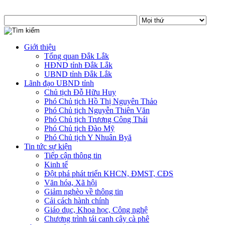
Giới thiệu
Tổng quan Đắk Lắk
HĐND tỉnh Đắk Lắk
UBND tỉnh Đắk Lắk
Lãnh đạo UBND tỉnh
Chủ tịch Đỗ Hữu Huy
Phó Chủ tịch Hồ Thị Nguyên Thảo
Phó Chủ tịch Nguyễn Thiên Văn
Phó Chủ tịch Trương Công Thái
Phó Chủ tịch Đào Mỹ
Phó Chủ tịch Y Nhuân Byă
Tin tức sự kiện
Tiếp cận thông tin
Kinh tế
Đột phá phát triển KHCN, ĐMST, CĐS
Văn hóa, Xã hội
Giảm nghèo về thông tin
Cải cách hành chính
Giáo dục, Khoa học, Công nghệ
Chương trình tái canh cây cà phê