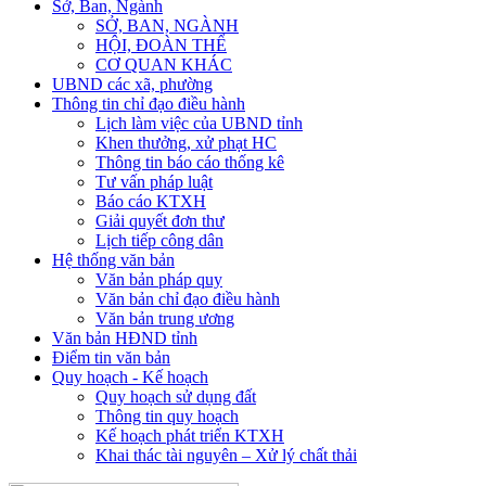
Sở, Ban, Ngành
SỞ, BAN, NGÀNH
HỘI, ĐOÀN THỂ
CƠ QUAN KHÁC
UBND các xã, phường
Thông tin chỉ đạo điều hành
Lịch làm việc của UBND tỉnh
Khen thưởng, xử phạt HC
Thông tin báo cáo thống kê
Tư vấn pháp luật
Báo cáo KTXH
Giải quyết đơn thư
Lịch tiếp công dân
Hệ thống văn bản
Văn bản pháp quy
Văn bản chỉ đạo điều hành
Văn bản trung ương
Văn bản HĐND tỉnh
Điểm tin văn bản
Quy hoạch - Kế hoạch
Quy hoạch sử dụng đất
Thông tin quy hoạch
Kế hoạch phát triển KTXH
Khai thác tài nguyên – Xử lý chất thải