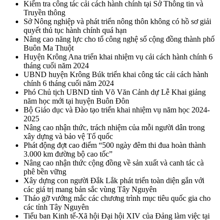
Kiểm tra công tác cải cách hành chính tại Sở Thông tin và
Truyền thông
Sở Nông nghiệp và phát triển nông thôn không có hồ sơ giải
quyết thủ tục hành chính quá hạn
Nâng cao năng lực cho tổ công nghệ số cộng đồng thành phố
Buôn Ma Thuột
Huyện Krông Ana triển khai nhiệm vụ cải cách hành chính 6
tháng cuối năm 2024
UBND huyện Krông Búk triển khai công tác cải cách hành
chính 6 tháng cuối năm 2024
Phó Chủ tịch UBND tỉnh Võ Văn Cảnh dự Lễ Khai giảng
năm học mới tại huyện Buôn Đôn
Bộ Giáo dục và Đào tạo triển khai nhiệm vụ năm học 2024-
2025
Nâng cao nhận thức, trách nhiệm của mỗi người dân trong
xây dựng và bảo vệ Tổ quốc
Phát động đợt cao điểm “500 ngày đêm thi đua hoàn thành
3.000 km đường bộ cao tốc”
Nâng cao nhận thức cộng đồng về sản xuất và canh tác cà
phê bền vững
Xây dựng con người Đắk Lắk phát triển toàn diện gắn với
các giá trị mang bản sắc vùng Tây Nguyên
Tháo gỡ vướng mắc các chương trình mục tiêu quốc gia cho
các tỉnh Tây Nguyên
Tiểu ban Kinh tế-Xã hội Đại hội XIV của Đảng làm việc tại