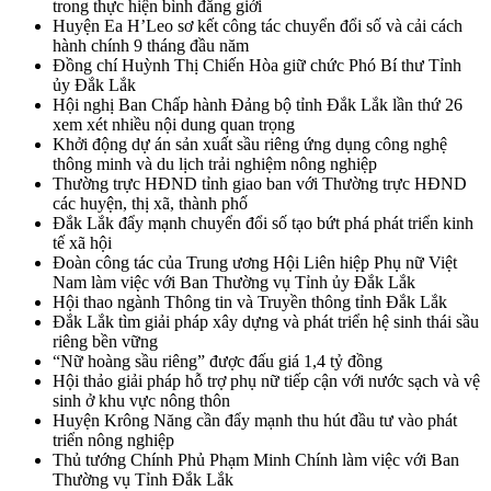
trong thực hiện bình đẳng giới
Huyện Ea H’Leo sơ kết công tác chuyển đổi số và cải cách
hành chính 9 tháng đầu năm
Đồng chí Huỳnh Thị Chiến Hòa giữ chức Phó Bí thư Tỉnh
ủy Đắk Lắk
Hội nghị Ban Chấp hành Đảng bộ tỉnh Đắk Lắk lần thứ 26
xem xét nhiều nội dung quan trọng
Khởi động dự án sản xuất sầu riêng ứng dụng công nghệ
thông minh và du lịch trải nghiệm nông nghiệp
Thường trực HĐND tỉnh giao ban với Thường trực HĐND
các huyện, thị xã, thành phố
Đắk Lắk đẩy mạnh chuyển đổi số tạo bứt phá phát triển kinh
tế xã hội
Đoàn công tác của Trung ương Hội Liên hiệp Phụ nữ Việt
Nam làm việc với Ban Thường vụ Tỉnh ủy Đắk Lắk
Hội thao ngành Thông tin và Truyền thông tỉnh Đắk Lắk
Đắk Lắk tìm giải pháp xây dựng và phát triển hệ sinh thái sầu
riêng bền vững
“Nữ hoàng sầu riêng” được đấu giá 1,4 tỷ đồng
Hội thảo giải pháp hỗ trợ phụ nữ tiếp cận với nước sạch và vệ
sinh ở khu vực nông thôn
Huyện Krông Năng cần đẩy mạnh thu hút đầu tư vào phát
triển nông nghiệp
Thủ tướng Chính Phủ Phạm Minh Chính làm việc với Ban
Thường vụ Tỉnh Đắk Lắk