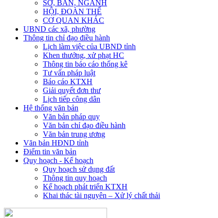
SỞ, BAN, NGÀNH
HỘI, ĐOÀN THỂ
CƠ QUAN KHÁC
UBND các xã, phường
Thông tin chỉ đạo điều hành
Lịch làm việc của UBND tỉnh
Khen thưởng, xử phạt HC
Thông tin báo cáo thống kê
Tư vấn pháp luật
Báo cáo KTXH
Giải quyết đơn thư
Lịch tiếp công dân
Hệ thống văn bản
Văn bản pháp quy
Văn bản chỉ đạo điều hành
Văn bản trung ương
Văn bản HĐND tỉnh
Điểm tin văn bản
Quy hoạch - Kế hoạch
Quy hoạch sử dụng đất
Thông tin quy hoạch
Kế hoạch phát triển KTXH
Khai thác tài nguyên – Xử lý chất thải