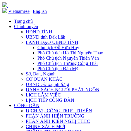
Vietnamese
|
English
Trang chủ
Chính quyền
HĐND TỈNH
UBND tỉnh Đắk Lắk
LÃNH ĐẠO UBND TỈNH
Chủ tịch Đỗ Hữu Huy
Phó Chủ tịch Hồ Thị Nguyên Thảo
Phó Chủ tịch Nguyễn Thiên Văn
Phó Chủ tịch Trương Công Thái
Phó Chủ tịch Đào Mỹ
Sở, Ban, Ngành
CƠ QUAN KHÁC
UBND các xã, phường
DANH SÁCH NGƯỜI PHÁT NGÔN
LỊCH LÀM VIỆC
LỊCH TIẾP CÔNG DÂN
CÔNG DÂN
DỊCH VỤ CÔNG TRỰC TUYẾN
PHẢN ÁNH HIỆN TRƯỜNG
PHẢN ÁNH KIẾN NGHỊ TTHC
CHÍNH SÁCH MỚI