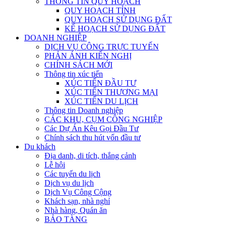
THÔNG TIN QUY HOẠCH
QUY HOẠCH TỈNH
QUY HOẠCH SỬ DỤNG ĐẤT
KẾ HOẠCH SỬ DỤNG ĐẤT
DOANH NGHIỆP
DỊCH VỤ CÔNG TRỰC TUYẾN
PHẢN ÁNH KIẾN NGHỊ
CHÍNH SÁCH MỚI
Thông tin xúc tiến
XÚC TIẾN ĐẦU TƯ
XÚC TIẾN THƯƠNG MẠI
XÚC TIẾN DU LỊCH
Thông tin Doanh nghiệp
CÁC KHU, CỤM CÔNG NGHIỆP
Các Dự Án Kêu Gọi Đầu Tư
Chính sách thu hút vốn đầu tư
Du khách
Địa danh, di tích, thắng cảnh
Lễ hội
Các tuyến du lịch
Dịch vụ du lịch
Dịch Vụ Công Cộng
Khách sạn, nhà nghỉ
Nhà hàng, Quán ăn
BẢO TÀNG