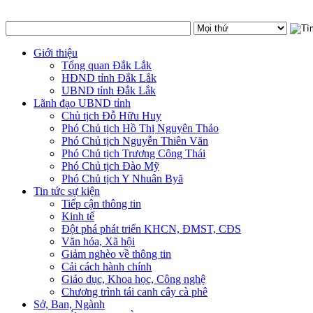
Giới thiệu
Tổng quan Đắk Lắk
HĐND tỉnh Đắk Lắk
UBND tỉnh Đắk Lắk
Lãnh đạo UBND tỉnh
Chủ tịch Đỗ Hữu Huy
Phó Chủ tịch Hồ Thị Nguyên Thảo
Phó Chủ tịch Nguyễn Thiên Văn
Phó Chủ tịch Trương Công Thái
Phó Chủ tịch Đào Mỹ
Phó Chủ tịch Y Nhuân Byă
Tin tức sự kiện
Tiếp cận thông tin
Kinh tế
Đột phá phát triển KHCN, ĐMST, CĐS
Văn hóa, Xã hội
Giảm nghèo về thông tin
Cải cách hành chính
Giáo dục, Khoa học, Công nghệ
Chương trình tái canh cây cà phê
Sở, Ban, Ngành