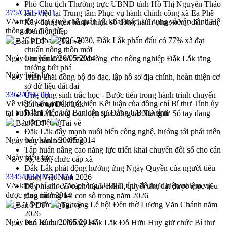
Phó Chủ tịch Thường trực UBND tỉnh Hồ Thị Nguyên Thảo
375/CAT-PV11
làm việc tại Trung tâm Phục vụ hành chính công xã Ea Phê
V/v triển khai Quy chế quản lý, khai thác, sử dụng và vận hành Hệ
Xây dựng nền hành chính số đồng hành cùng nông dân dân,
thống thư điện tử
doanh nghiệp
Giai đoạn 2026-2030, Đắk Lắk phấn đấu có 77% xã đạt
Bản PDF
Tải về
chuẩn nông thôn mới
Ngày ban hành:
20/05/2014
Chuyển đổi số 'mở đường' cho nông nghiệp Đắk Lắk tăng
trưởng bứt phá
Ngày hiệu lực:
Triển khai đồng bộ đo đạc, lập hồ sơ địa chính, hoàn thiện cơ
sở dữ liệu đất đai
3362/QĐ-TH
Ứng dụng sinh trắc học - Bước tiến trong hành trình chuyển
Về việc tham mưu thực hiện Kết luận của đồng chí Bí thư Tỉnh ủy
đổi số tại Đắk Lắk
tại buổi làm việc với Ban cán sự Đảng UBND tỉnh
Đắk Lắk nâng cao hiệu quả công tác Đảng từ Sổ tay đảng
viên điện tử
Bản PDF
Tải về
Đắk Lắk đẩy mạnh nuôi biển công nghệ, hướng tới phát triển
Ngày ban hành:
20/05/2014
thủy sản bền vững
Tập huấn nâng cao năng lực triển khai chuyển đổi số cho cán
Ngày hiệu lực:
bộ, công chức cấp xã
Đắk Lắk phát động hưởng ứng Ngày Quyền của người tiêu
3345/UBND-TCTM
dùng Việt Nam 2026
V/v kinh phí cho Văn phòng UBND tỉnh để thực hiện nhiệm vụ
Đẩy mạnh cải cách hành chính, quyết tâm đạt được mục tiêu
được giao năm 2014
tăng trưởng hai con số trong năm 2026
Tổ chức trang trọng Lễ hội Đền thờ Lương Văn Chánh năm
Bản PDF
Tải về
2026
Ngày ban hành:
20/05/2014
Phó Bí thư Tỉnh ủy Đắk Lắk Đỗ Hữu Huy giữ chức Bí thư