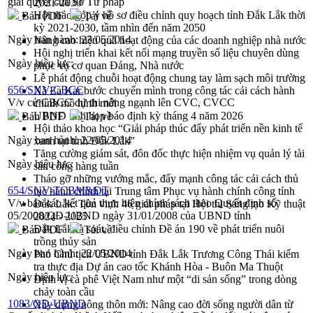
giải quyết của Sở Tư pháp
2021-2030
Hội thảo góp ý hồ sơ điều chỉnh quy hoạch tỉnh Đắk Lắk thời
Bản PDF
Tải về
kỳ 2021-2030, tầm nhìn đến năm 2050
Ngày ban hành:
23/05/2014
Nâng cao hiệu quả hoạt động của các doanh nghiệp nhà nước
Hội nghị triển khai kết nối mạng truyền số liệu chuyên dùng
Ngày hiệu lực:
phục vụ cơ quan Đảng, Nhà nước
Lễ phát động chuỗi hoạt động chung tay làm sạch môi trường
656/SNV-CBCC
Xã Ea Kar bước chuyển mình trong công tác cải cách hành
V/v cử CBCC dự thi nâng ngạnh lên CVC, CVCC
chính mô hình mới
UBND tỉnh họp báo định kỳ tháng 4 năm 2026
Bản PDF
Tải về
Hội thảo khoa học “Giải pháp thúc đẩy phát triển nền kinh tế
Ngày ban hành:
22/05/2014
xanh tại tỉnh Đắk Lắk”
Tăng cường giám sát, đôn đốc thực hiện nhiệm vụ quản lý tài
Ngày hiệu lực:
sản công hàng tuần
Tháo gỡ những vướng mắc, đẩy mạnh công tác cải cách thủ
654/SNV-TCBM&ĐT
tục hành chính tại Trung tâm Phục vụ hành chính công tỉnh
V/v báo cáo kết quả thực hiện chính sách theo Quyết định số
Đắk Lắk: Tôn vinh 46 giải pháp tại Hội thi Sáng tạo Kỹ thuật
05/2008/QĐ-UBND ngày 31/01/2008 của UBND tỉnh
2024 - 2025
Đắk Lắk rà soát, điều chỉnh Đề án 190 về phát triển nuôi
Bản PDF
Tải về
trồng thủy sản
Ngày ban hành:
22/05/2014
Phó Chủ tịch UBND tỉnh Đắk Lắk Trương Công Thái kiểm
tra thực địa Dự án cao tốc Khánh Hòa - Buôn Ma Thuột
Ngày hiệu lực:
Định vị cà phê Việt Nam như một “di sản sống” trong dòng
chảy toàn cầu
1083/QĐ-UBND
Xây dựng nông thôn mới: Nâng cao đời sống người dân từ