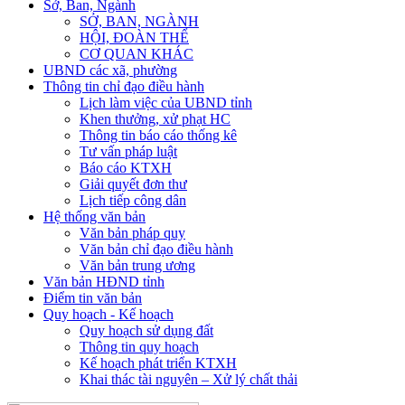
Sở, Ban, Ngành
SỞ, BAN, NGÀNH
HỘI, ĐOÀN THỂ
CƠ QUAN KHÁC
UBND các xã, phường
Thông tin chỉ đạo điều hành
Lịch làm việc của UBND tỉnh
Khen thưởng, xử phạt HC
Thông tin báo cáo thống kê
Tư vấn pháp luật
Báo cáo KTXH
Giải quyết đơn thư
Lịch tiếp công dân
Hệ thống văn bản
Văn bản pháp quy
Văn bản chỉ đạo điều hành
Văn bản trung ương
Văn bản HĐND tỉnh
Điểm tin văn bản
Quy hoạch - Kế hoạch
Quy hoạch sử dụng đất
Thông tin quy hoạch
Kế hoạch phát triển KTXH
Khai thác tài nguyên – Xử lý chất thải