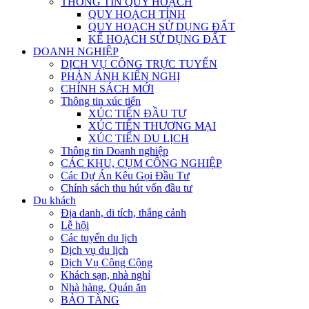
THÔNG TIN QUY HOẠCH
QUY HOẠCH TỈNH
QUY HOẠCH SỬ DỤNG ĐẤT
KẾ HOẠCH SỬ DỤNG ĐẤT
DOANH NGHIỆP
DỊCH VỤ CÔNG TRỰC TUYẾN
PHẢN ÁNH KIẾN NGHỊ
CHÍNH SÁCH MỚI
Thông tin xúc tiến
XÚC TIẾN ĐẦU TƯ
XÚC TIẾN THƯƠNG MẠI
XÚC TIẾN DU LỊCH
Thông tin Doanh nghiệp
CÁC KHU, CỤM CÔNG NGHIỆP
Các Dự Án Kêu Gọi Đầu Tư
Chính sách thu hút vốn đầu tư
Du khách
Địa danh, di tích, thắng cảnh
Lễ hội
Các tuyến du lịch
Dịch vụ du lịch
Dịch Vụ Công Cộng
Khách sạn, nhà nghỉ
Nhà hàng, Quán ăn
BẢO TÀNG