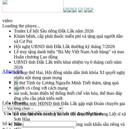
video
Loading the player...
Trailer Lễ hội Sầu riêng Đắk Lắk năm 2026
Khám bệnh, cấp phát thuốc miễn phí và tặng quà người dân
xã Cư Pui
Hội nghị UBND tỉnh Đắk Lắk thường kỳ tháng 7/2026
Lễ truy tặng danh hiệu “Bà Mẹ Việt Nam Anh hùng” và trao
Huân chương Lao động
UBND tỉnh Đắk Lắk triển khai nhiệm vụ 6 tháng cuối năm
2026
Album ảnh
Kỳ họp thứ Hai, Hội đồng nhân dân tỉnh khóa XI quyết nghị
nhiều nội dung quan trọng
Bí thư Tỉnh ủy Lương Nguyễn Minh Triết thăm, tặng quà
người có công với cách mạng
Rà soát, hoàn thiện hệ thống thiết chế văn hóa, thể thao đáp
ứng yêu cầu phát triển mới
Liên kết web
Thường trực HĐND tỉnh Đắk Lắk gặp mặt Đoàn chuyên gia
y tế TP. Hồ Chí Minh
Văn bản chỉ đạo điều hành
Văn bản chỉ đạo điều hành
Lễ truy điệu và an táng hài cốt liệt sĩ tại Nghĩa trang Liệt sĩ xã
Sơn Hòa
Số ký hiệu
Bàn giải pháp tháo gỡ khó khăn trong xuất khẩu sầu riêng và