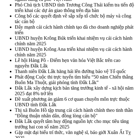
Phó Chủ tịch UBND tỉnh Trương Công Thái kiểm tra tiến độ
triển khai các dự án giao thông trên địa bàn
Công bố các quyết định về sắp xếp tổ chức bộ máy và công
tác cán bộ
Đẩy mạnh cải cách hành chính tạo đà cho doanh nghiệp phát
triển
UBND huyện Krông Búk triển khai nhiệm vụ cải cách hành
chính năm 2025
UBND huyện Krông Ana triển khai nhiệm vụ cải cách hành
chính năm 2025
Lễ hội Hảng Pồ - Điểm hẹn văn hóa Việt Bắc trên cao
nguyên Đắk Lắk
Thanh niên Đắk Lắk hăng hái lên đường bảo vệ Tổ quốc
Phát động Cuộc thi trực tuyến tìm hiểu “50 năm Chiến thắng
Buôn Ma Thuột, giải phóng tỉnh Đắk Lắk”
Đắk Lắk xây dựng kịch bản tăng trưởng kinh tế - xã hội năm
2025 đạt 8% trở lên
Đề xuất phương án giảm 6 cơ quan chuyên môn trực thuộc
UBND tỉnh Đắk Lắk
Thị xã Buôn Hồ tập trung cải cách hành chính theo tinh thần
"Đồng thuận nhân dân, đồng lòng cán bộ"
Đắk Lắk quyết tâm huy động nguồn lực cho mục tiêu tăng
trưởng hai con số năm 2025
Gặp mặt đại biểu trí thức, văn nghệ sĩ, báo giới Xuân Ất Tỵ
2025