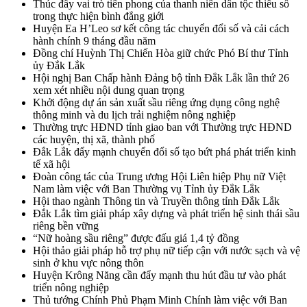
Thúc đẩy vai trò tiên phong của thanh niên dân tộc thiểu số
trong thực hiện bình đẳng giới
Huyện Ea H’Leo sơ kết công tác chuyển đổi số và cải cách
hành chính 9 tháng đầu năm
Đồng chí Huỳnh Thị Chiến Hòa giữ chức Phó Bí thư Tỉnh
ủy Đắk Lắk
Hội nghị Ban Chấp hành Đảng bộ tỉnh Đắk Lắk lần thứ 26
xem xét nhiều nội dung quan trọng
Khởi động dự án sản xuất sầu riêng ứng dụng công nghệ
thông minh và du lịch trải nghiệm nông nghiệp
Thường trực HĐND tỉnh giao ban với Thường trực HĐND
các huyện, thị xã, thành phố
Đắk Lắk đẩy mạnh chuyển đổi số tạo bứt phá phát triển kinh
tế xã hội
Đoàn công tác của Trung ương Hội Liên hiệp Phụ nữ Việt
Nam làm việc với Ban Thường vụ Tỉnh ủy Đắk Lắk
Hội thao ngành Thông tin và Truyền thông tỉnh Đắk Lắk
Đắk Lắk tìm giải pháp xây dựng và phát triển hệ sinh thái sầu
riêng bền vững
“Nữ hoàng sầu riêng” được đấu giá 1,4 tỷ đồng
Hội thảo giải pháp hỗ trợ phụ nữ tiếp cận với nước sạch và vệ
sinh ở khu vực nông thôn
Huyện Krông Năng cần đẩy mạnh thu hút đầu tư vào phát
triển nông nghiệp
Thủ tướng Chính Phủ Phạm Minh Chính làm việc với Ban