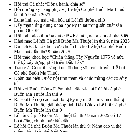
Hội trại Cà phê: “Đồng hành, chia sẻ”
Bồi dưỡng kỹ năng phục vụ Lễ hội Cà phê Buôn Ma Thuột
lần thứ 9 năm 2025
Lung linh sắc màu văn hóa tại Lễ hội đường phố
Đẩy mạnh ứng dụng khoa học kỹ thuật trong sản xuất sản
phẩm OCOP
Hội nghị giao thương quốc tế - Kết nối, nâng tầm cà phê Việt
Khai mạc Lễ hội Cà phê Buôn Ma Thuột lần thứ 9, năm 2025
Du lịch Đắk Lắk tích cực chuẩn bị cho Lễ hội Cà phê Buôn
Ma Thuột lần thứ 9 năm 2025
Hội thảo khoa học “Chiến thắng Tây Nguyên 1975 và nửa
thế kỷ xây dựng, phát triển Đắk Lắk”
Trao giải Cuộc thi sáng tạo nội dung số tuyên truyền Lễ hội
Cà phê Buôn Ma Thuột
Đoàn đại biểu Quốc hội tỉnh thăm và chúc mừng các cơ sở y
tế
Hội voi Buôn Đôn - Điểm nhấn đặc sắc tại Lễ hội cà phê
Buôn Ma Thuột lần thứ 9
Rà soát tiến độ các hoạt động kỷ niệm 50 năm Chiến thắng
Buôn Ma Thuột, giải phóng tỉnh Đắk Lắk và Lễ hội Cà phê
Buôn Ma Thuột lần thứ 9
Lễ hội Cà phê Buôn Ma Thuột lần thứ 9 năm 2025 có 17
hoạt động chính thức hấp dẫn
Lễ hội Cà phê Buôn Ma Thuột lần thứ 9: Nâng cao vị thế
ngành hàng cà phê Việt Nam