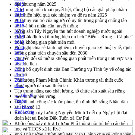
địa phương năm 2025
2612
Tập trung triển khai quyết liệt, đồng bộ các giải pháp nhằm
2613
thực hiện hiệu quả các nhiệm vụ đề ra năm 2025
2614
Phát huy vai trò của người có uy tín trong phòng chống tảo
2615
hôn và hôn nhân cận huyết thống
2616
Nông sản Tây Nguyên thu hút doanh nghiệp nước ngoài
2617
Đắk Lắk định vị thương hiệu du lịch “Biển – Rừng – Cà phê”
2618
trong không gian phát triển mới
2619
Hội nghị chia sẻ kinh nghiệm, chuyển giao kỹ thuật y tế, định
2620
hướng phát triển chuyên sâu đến 2030
2621
Chuyển đổi số mở ra không gian phát triển trong lĩnh vực văn
2622
hóa, du lịch
2623
Công bố quyết định của Ban Thường vụ Tỉnh ủy về công tác
2624
cán bộ.
2625
Thủ tướng Phạm Minh Chính: Khẩn trương tái thiết cuộc
2626
sống người dân sau thiên tai
2627
Tập trung nâng cao chất lượng, tổ chức sản xuất sầu riêng
← Đầu tiên
theo hướng bền vững
Trước
Đẩy nhanh công tác khắc phục, ổn định đời sống Nhân dân
Tiếp theo
sau bão số 13
Cuối cùng →
Bí thư Tỉnh ủy Lương Nguyễn Minh Triết dự Ngày hội đại
đoàn kết tại Buôn Đăk Tuôr, xã Cư Pui
Khởi công xây dựng Trường Phổ thông nội trú liên cấp tiểu
học và THCS xã Ia Rvê
Phó Thủ tướng Chính phủ Mai Văn Chính chia sẻ, động viên