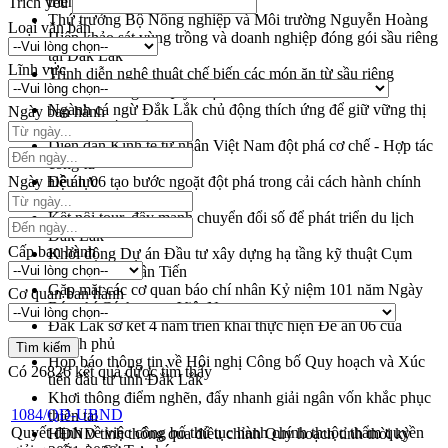
triển khai quy định EUDR
Trích yếu
Thứ trưởng Bộ Nông nghiệp và Môi trường Nguyễn Hoàng
Loại văn bản
Hiệp khảo sát vùng trồng và doanh nghiệp đóng gói sầu riêng
tại Đắk Lắk
Lĩnh vực
Trình diễn nghệ thuật chế biến các món ăn từ sầu riêng
Đắk Lắk công bố Quy hoạch và xúc tiến đầu tư tỉnh
Ngành cá ngừ Đắk Lắk chủ động thích ứng để giữ vững thị
Ngày ban hành
trường xuất khẩu
Diễn đàn Kinh tế tư nhân Việt Nam đột phá cơ chế - Hợp tác
công tư
Ngày hiệu lực
Đề án 06 tạo bước ngoặt đột phá trong cải cách hành chính
tỉnh Đắk Lắk
Kết nối tour, đẩy mạnh chuyển đổi số để phát triển du lịch
Đắk Lắk
Cấp ban hành
Khởi động Dự án Đầu tư xây dựng hạ tầng kỹ thuật Cụm
công nghiệp Tân Tiến
Gặp mặt các cơ quan báo chí nhân Kỷ niệm 101 năm Ngày
Cơ quan ban hành
Báo chí Cách mạng Việt Nam
Đắk Lắk sơ kết 4 năm triển khai thực hiện Đề án 06 của
Chính phủ
Họp báo thông tin về Hội nghị Công bố Quy hoạch và Xúc
Có
26826
kết quả được tìm thấy
tiến đầu tư tỉnh Đắk Lắk
Khơi thông điểm nghẽn, đẩy nhanh giải ngân vốn khắc phục
1084/QĐ-UBND
thiên tai
Quyết định về việc công bố thủ tục hành chính thuộc thẩm quyền
HĐND tỉnh thông qua điều chỉnh Quy hoạch tỉnh thời kỳ