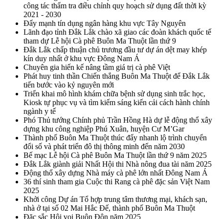
công tác thẩm tra điều chỉnh quy hoạch sử dụng đất thời kỳ
2021 - 2030
Đẩy mạnh tín dụng ngân hàng khu vực Tây Nguyên
Lãnh đạo tỉnh Đắk Lắk chào xã giao các đoàn khách quốc tế
tham dự Lễ hội Cà phê Buôn Ma Thuột lần thứ 9
Đắk Lắk chấp thuận chủ trương đầu tư dự án dệt may khép
kín duy nhất ở khu vực Đông Nam Á
Chuyên gia hiến kế nâng tầm giá trị cà phê Việt
Phát huy tinh thần Chiến thắng Buôn Ma Thuột để Đắk Lắk
tiến bước vào kỷ nguyên mới
Triển khai mô hình khám chữa bệnh sử dụng sinh trắc học,
Kiosk tự phục vụ và tìm kiếm sáng kiến cải cách hành chính
ngành y tế
Phó Thủ tướng Chính phủ Trần Hồng Hà dự lễ động thổ xây
dựng khu công nghiệp Phú Xuân, huyện Cư M’Gar
Thành phố Buôn Ma Thuột thúc đẩy nhanh lộ trình chuyển
đổi số và phát triển đô thị thông minh đến năm 2030
Bế mạc Lễ hội Cà phê Buôn Ma Thuột lần thứ 9 năm 2025
Đắk Lắk giành giải Nhất Hội thi Nhà nông đua tài năm 2025
Động thổ xây dựng Nhà máy cà phê lớn nhất Đông Nam Á
36 thí sinh tham gia Cuộc thi Rang cà phê đặc sản Việt Nam
2025
Khởi công Dự án Tổ hợp trung tâm thương mại, khách sạn,
nhà ở tại số 02 Mai Hắc Đế, thành phố Buôn Ma Thuột
Đặc sắc Hội voi Buôn Đôn năm 2025