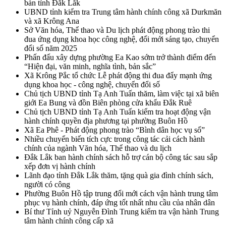
bàn tỉnh Đắk Lắk
UBND tỉnh kiểm tra Trung tâm hành chính công xã Durkmăn
và xã Krông Ana
Sở Văn hóa, Thể thao và Du lịch phát động phong trào thi
đua ứng dụng khoa học công nghệ, đổi mới sáng tạo, chuyển
đổi số năm 2025
Phấn đấu xây dựng phường Ea Kao sớm trở thành điểm đến
“Hiện đại, văn minh, nghĩa tình, bản sắc”
Xã Krông Pắc tổ chức Lễ phát động thi đua đẩy mạnh ứng
dụng khoa học - công nghệ, chuyển đổi số
Chủ tịch UBND tỉnh Tạ Anh Tuấn thăm, làm việc tại xã biên
giới Ea Bung và đồn Biên phòng cửa khẩu Đắk Ruê
Chủ tịch UBND tỉnh Tạ Anh Tuấn kiểm tra hoạt động vận
hành chính quyền địa phương tại phường Buôn Hồ
Xã Ea Phê - Phát động phong trào “Bình dân học vụ số”
Nhiều chuyển biến tích cực trong công tác cải cách hành
chính của ngành Văn hóa, Thể thao và du lịch
Đắk Lắk ban hành chính sách hỗ trợ cán bộ công tác sau sắp
xếp đơn vị hành chính
Lãnh đạo tỉnh Đắk Lắk thăm, tặng quà gia đình chính sách,
người có công
Phường Buôn Hồ tập trung đổi mới cách vận hành trung tâm
phục vụ hành chính, đáp ứng tốt nhất nhu cầu của nhân dân
Bí thư Tỉnh uỷ Nguyễn Đình Trung kiểm tra vận hành Trung
tâm hành chính công cấp xã