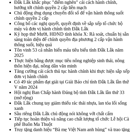
Đắk Lắk khắc phục "điểm nghẽn" cải cách hành chính,
hướng tới chính quyền 2 cấp liền mạch
Chủ động ứng dụng chuyển đổi số để vận hành thông suốt
chính quyền 2 cấp
Công bố các nghị quyết, quyết định về sắp xếp tổ chức bộ
máy và đơn vị hành chính tỉnh Đắk Lắk
Kỳ họp thứ Mười, HĐND tỉnh khóa X: Rà soát, chuẩn bị sẵn
sàng toàn diện để chính quyền địa phương 2 cấp vận hành
thông suốt, hiệu quả
Tôn vinh 53 cá nhân hiến máu tiêu biểu tỉnh Đắk Lắk năm
2025
Thực hiện bằng được mục tiêu nông nghiệp sinh thái, nông
thôn hiện đại, nông dân văn minh
Tăng cường cải cách thủ tục hành chính khi thực hiện sắp xếp
đơn vị hành chính
Có 49 tác phẩm đạt giải tại Giải Báo chí tỉnh Đắk Lắk lần thứ
V năm 2024
Hội nghị Ban Chấp hành Đảng bộ tỉnh Đắk Lắk lần thứ 33
(mở rộng)
Đắk Lắk chung tay giảm thiểu rác thải nhựa, lan tỏa lối sống
xanh
Sầu riêng Đắk Lắk chủ động nói không với chất cấm
Tiếp tục hoàn thiện và nâng cao chất lượng tổ chức Lễ hội Cà
phê Buôn Ma Thuột
Truy tặng danh hiệu “Bà mẹ Việt Nam anh hùng” và trao tặng