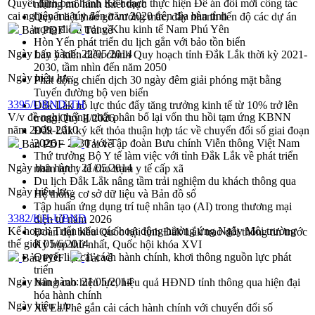
Quyết định ban hành Kế hoạch thực hiện Đề án đổi mới công tác
những mô hình thiết thực
cai nghiện ma túy đến năm 2020 trên địa bàn tỉnh
Quyết liệt tháo gỡ vướng mắc, đẩy nhanh tiến độ các dự án
trọng điểm trong Khu kinh tế Nam Phú Yên
Bản PDF
Tải về
Hòn Yến phát triển du lịch gắn với bảo tồn biển
Ngày ban hành:
22/05/2014
Lấy ý kiến điều chỉnh Quy hoạch tỉnh Đắk Lắk thời kỳ 2021-
2030, tầm nhìn đến năm 2050
Ngày hiệu lực:
Phát động chiến dịch 30 ngày đêm giải phóng mặt bằng
Tuyến đường bộ ven biển
3395/UBND-TH
Đắk Lắk nỗ lực thúc đẩy tăng trưởng kinh tế từ 10% trở lên
V/v đề nghị thống nhất phân bổ lại vốn thu hồi tạm ứng KBNN
trong Quý II/2026
năm 2009-2010
Đắk Lắk ký kết thỏa thuận hợp tác về chuyển đổi số giai đoạn
2026 – 2030 với Tập đoàn Bưu chính Viễn thông Việt Nam
Bản PDF
Tải về
Thứ trưởng Bộ Y tế làm việc với tỉnh Đắk Lắk về phát triển
Ngày ban hành:
21/05/2014
nhân lực y tế cho trạm y tế cấp xã
Du lịch Đắk Lắk nâng tầm trải nghiệm du khách thông qua
Ngày hiệu lực:
Hệ thống cơ sở dữ liệu và Bản đồ số
Tập huấn ứng dụng trí tuệ nhân tạo (AI) trong thương mại
3382/KH-UBND
điện tử năm 2026
Kế hoạch Triển khai các hoạt động hưởng ứng Ngày Môi trường
Đoàn đại biểu Quốc hội tỉnh Đắk Lắk trao đổi thông tin trước
thế giới 05/6/2014
Kỳ họp thứ nhất, Quốc hội khóa XVI
Quyết liệt cải cách hành chính, khơi thông nguồn lực phát
Bản PDF
Tải về
triển
Ngày ban hành:
21/05/2014
Nâng cao hiệu lực, hiệu quả HĐND tỉnh thông qua hiện đại
hóa hành chính
Ngày hiệu lực:
Xã Ea Phê gắn cải cách hành chính với chuyển đổi số