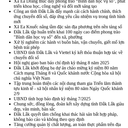
Xã Ea Drăng thúc đẩy phong trào “Bình dân học vụ số”, phát
triển khoa học, công nghệ và đổi mới sáng tạo
Công an tỉnh Đắk Lắk đẩy mạnh cải cách hành chính, thích
ứng chuyển đổi số, đáp ứng yêu cầu nhiệm vụ trong tình hình
mới
Xã Ea Knuếc nâng tầm đặc sản địa phương trên nền tảng số
Đắk Lắk tập huấn triển khai 100 ngày cao điểm phong trào
"Bình dân học vụ số" đến xã, phường
Xử lý nghiêm các hành vi buôn bán, vận chuyển, giết mổ lợn
bệnh trái phép
UBND tỉnh Đắk Lắk và Viettel ký kết thỏa thuận hợp tác về
chuyển đổi số
Hội nghị giao ban báo chí định kỳ tháng 8 năm 2025
Đắk Lắk khởi động ba dự án chào mừng kỷ niệm 80 năm
Cách mạng Tháng 8 và Quốc khánh nước Cộng hòa xã hội
chủ nghĩa Việt Nam
Tập trung hoàn thiện các nội dung tham gia Triển lãm thành
tựu kinh tế - xã hội nhân kỷ niệm 80 năm Ngày Quốc khánh
2/9
UBND tỉnh họp báo định kỳ tháng 7/2025
Chung sức, đồng lòng, đoàn kết xây dựng tỉnh Đắk Lắk giàu
đẹp, văn minh, bản sắc
Đắk Lắk quyết tâm chống khai thác hải sản bất hợp pháp,
không báo cáo và không theo quy định
Tăng cường quản lý chất lượng, an toàn thực phẩm trên địa