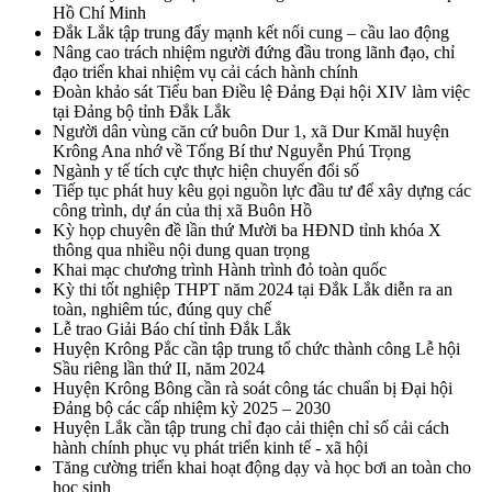
Hồ Chí Minh
Đắk Lắk tập trung đẩy mạnh kết nối cung – cầu lao động
Nâng cao trách nhiệm người đứng đầu trong lãnh đạo, chỉ
đạo triển khai nhiệm vụ cải cách hành chính
Đoàn khảo sát Tiểu ban Điều lệ Đảng Đại hội XIV làm việc
tại Đảng bộ tỉnh Đắk Lắk
Người dân vùng căn cứ buôn Dur 1, xã Dur Kmăl huyện
Krông Ana nhớ về Tổng Bí thư Nguyễn Phú Trọng
Ngành y tế tích cực thực hiện chuyển đổi số
Tiếp tục phát huy kêu gọi nguồn lực đầu tư để xây dựng các
công trình, dự án của thị xã Buôn Hồ
Kỳ họp chuyên đề lần thứ Mười ba HĐND tỉnh khóa X
thông qua nhiều nội dung quan trọng
Khai mạc chương trình Hành trình đỏ toàn quốc
Kỳ thi tốt nghiệp THPT năm 2024 tại Đắk Lắk diễn ra an
toàn, nghiêm túc, đúng quy chế
Lễ trao Giải Báo chí tỉnh Đắk Lắk
Huyện Krông Pắc cần tập trung tổ chức thành công Lễ hội
Sầu riêng lần thứ II, năm 2024
Huyện Krông Bông cần rà soát công tác chuẩn bị Đại hội
Đảng bộ các cấp nhiệm kỳ 2025 – 2030
Huyện Lắk cần tập trung chỉ đạo cải thiện chỉ số cải cách
hành chính phục vụ phát triển kinh tế - xã hội
Tăng cường triển khai hoạt động dạy và học bơi an toàn cho
học sinh