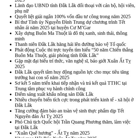
Lãnh đạo UBND tỉnh Đắk Lắk đối thoại với cán bộ, hội viên,
phụ nữ
Quyết liệt giải ngân 100% vốn đầu tư công trong năm 2025
Bí thư Tỉnh ủy Nguyễn Đình Trung dự chương trình Tết
nhân ái năm 2025 tại huyện Cư M’Gar
Xây dựng Buôn Ma Thuột là đô thị xanh, sinh thái, thông
minh
Thanh niên Đắk Lắk hăng hái lên đường bảo vệ Tổ quốc
Phát động Cuộc thi trực tuyến tìm hiểu “50 năm Chiến thắng
Buôn Ma Thuột, giải phóng tỉnh Đắk Lắk”
Gặp mặt đại biểu trí thức, văn nghệ sĩ, báo giới Xuân Ất Tỵ
2025
Đắk Lắk quyết tâm huy động nguồn lực cho mục tiêu tăng
trưởng hai con số năm 2025
Sơ kết 5 năm triển khai tiếp nhận và trả kết quả TTHC tại
Trung tâm phục vụ hành chính công
Điểm sáng xuất khẩu nông sản Đắk Lắk
Nhiều chuyển biến tích cực trong phát triển kinh tế - xã hội ở
Đắk Lắk
Tăng cường đảm bảo an toàn vệ sinh thực phẩm dịp Tết
Nguyên đán Ất Tỵ 2025
Phó Chủ tịch Quốc hội Trần Quang Phương thăm, làm việc
tại Đắk Lắk
"Xuân Quê hương" - Ất Tỵ năm 2025