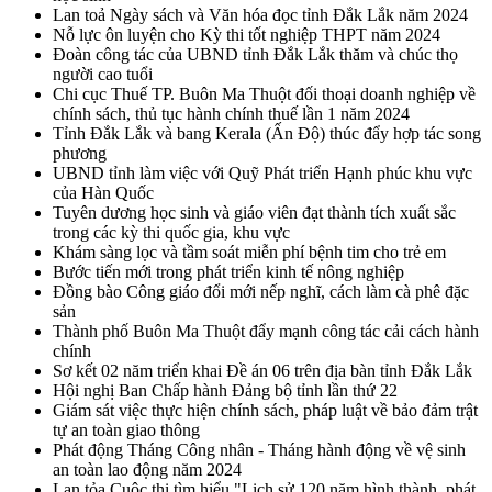
Lan toả Ngày sách và Văn hóa đọc tỉnh Đắk Lắk năm 2024
Nỗ lực ôn luyện cho Kỳ thi tốt nghiệp THPT năm 2024
Đoàn công tác của UBND tỉnh Đắk Lắk thăm và chúc thọ
người cao tuổi
Chi cục Thuế TP. Buôn Ma Thuột đối thoại doanh nghiệp về
chính sách, thủ tục hành chính thuế lần 1 năm 2024
Tỉnh Đắk Lắk và bang Kerala (Ấn Độ) thúc đẩy hợp tác song
phương
UBND tỉnh làm việc với Quỹ Phát triển Hạnh phúc khu vực
của Hàn Quốc
Tuyên dương học sinh và giáo viên đạt thành tích xuất sắc
trong các kỳ thi quốc gia, khu vực
Khám sàng lọc và tầm soát miễn phí bệnh tim cho trẻ em
Bước tiến mới trong phát triển kinh tế nông nghiệp
Đồng bào Công giáo đổi mới nếp nghĩ, cách làm cà phê đặc
sản
Thành phố Buôn Ma Thuột đẩy mạnh công tác cải cách hành
chính
Sơ kết 02 năm triển khai Đề án 06 trên địa bàn tỉnh Đắk Lắk
Hội nghị Ban Chấp hành Đảng bộ tỉnh lần thứ 22
Giám sát việc thực hiện chính sách, pháp luật về bảo đảm trật
tự an toàn giao thông
Phát động Tháng Công nhân - Tháng hành động về vệ sinh
an toàn lao động năm 2024
Lan tỏa Cuộc thi tìm hiểu "Lịch sử 120 năm hình thành, phát