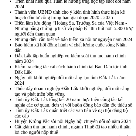
Triển khai hiệu quả Tuần lễ hưởng ứng học tập suốt đời năm
2024
Thành viên UBND tỉnh cho ý kiến tình hình thực hiện kế
hoạch đầu tư công trung hạn giai đoạn 2020 - 2025
Triển lãm lưu động “Hoàng Sa, Trường Sa của Việt Nam -
Những bằng chứng lịch sử và pháp lý” thu hút hơn 5.300 lượt
người đến tham quan
Những điều cần biết về bảo hiểm xã hội tự nguyện năm 2024
Bảo hiểm xã hội đồng hành vì chất lượng cuộc sống Nhân
dân
Đắk Lắk tập huấn nghiệp vụ kiểm soát thủ tục hành chính
năm 2024
Kiểm tra công tác cải cách hành chính tại Ban Dân tộc tỉnh
Đắk Lắk
Ngày hội khởi nghiệp đổi mới sáng tạo tỉnh Đắk Lắk năm
2024
Thúc đẩy doanh nghiệp Đắk Lắk khởi nghiệp, đổi mới sáng
tạo và phát triển bền vững
Tỉnh ủy Đắk Lắk tổng kết 20 năm thực hiện công tác kết
nghĩa các cơ quan, đơn vị với buôn đồng bào dân tộc thiểu số
Tỉnh ủy Đắk Lắk quán triệt các văn bản về đại hội đảng bộ
các cấp
Huyện Krông Pắc sôi nổi Ngày hội chuyển đổi số năm 2024
Cắt giảm thủ tục hành chính, ngành Thuế đã tạo nhiều thuận
lợi cho người nộp thuế