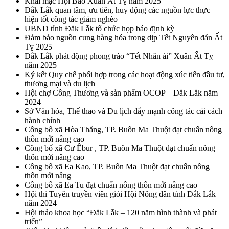
Khai mạc Hội Báo Xuân Ất Tỵ năm 2025
Đắk Lắk quan tâm, ưu tiên, huy động các nguồn lực thực
hiện tốt công tác giảm nghèo
UBND tỉnh Đắk Lắk tổ chức họp báo định kỳ
Đảm bảo nguồn cung hàng hóa trong dịp Tết Nguyên đán Ất
Tỵ 2025
Đắk Lắk phát động phong trào “Tết Nhân ái” Xuân Ất Tỵ
năm 2025
Ký kết Quy chế phối hợp trong các hoạt động xúc tiến đầu tư,
thương mại và du lịch
Hội chợ Công Thương và sản phẩm OCOP – Đắk Lắk năm
2024
Sở Văn hóa, Thể thao và Du lịch đẩy mạnh công tác cải cách
hành chính
Công bố xã Hòa Thắng, TP. Buôn Ma Thuột đạt chuẩn nông
thôn mới nâng cao
Công bố xã Cư Êbur , TP. Buôn Ma Thuột đạt chuẩn nông
thôn mới nâng cao
Công bố xã Ea Kao, TP. Buôn Ma Thuột đạt chuẩn nông
thôn mới nâng
Công bố xã Ea Tu đạt chuẩn nông thôn mới nâng cao
Hội thi Tuyên truyền viên giỏi Hội Nông dân tỉnh Đắk Lắk
năm 2024
Hội thảo khoa học “Đắk Lắk – 120 năm hình thành và phát
triển”