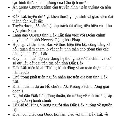
các hình thức khen thưởng của Chủ tịch nước
Ấn tượng Chương trình cầu truyền hình “Bản trường ca hòa
bình”
Đắk Lắk tuyên dương, khen thưởng học sinh và giáo viên đạt
thành tích xuất sắc
Tuyên dương 55 cán bộ phụ trách tài năng, tiêu biểu của khu
vực phía Nam
Lãnh đạo UBND tỉnh Đắk Lắk làm việc với Đoàn chính
quyền thành phố Nevers, Cộng hòa Pháp
Học tập và làm theo Bác về thực hiện tiến bộ, công bằng xã
hội; quan tâm chăm lo vật chất, tinh thần cho đồng bào các
dân tộc tỉnh Đắk Lắk
Đẩy nhanh tiến độ xây dựng hệ thống hồ sơ địa chính và cơ
sở dữ liệu đất đai trên địa bàn tỉnh Đắk Lắk
Đắk Lắk triển khai “Tháng hành động vì an toàn thực phẩm”
năm 2025
Chú trọng phát triển nguồn nhân lực trên địa bàn tỉnh Đắk
Lắk
Khánh thành dự án Hồ chứa nước Krông Pách thượng giai
đoạn 1
Người dân Đắk Lắk đồng thuận, tin tưởng về chủ trương sáp
nhập đơn vị hành chính
Lễ Giỗ tổ Hùng Vương người dân Đắk Lắk hướng về nguồn
cội
Đoàn công tác của Quốc hội làm việc với tỉnh Đắk Lắk về