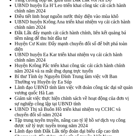
UBND huyện Ea H’Leo triển khai công tác cải cách hành
chính năm 2024
Điều tiết linh hoạt nguồn nước thủy điện vào mùa khô
UBND huyện Krông Ana triển khai nhiệm vụ cải cách hành
chính năm 2024
Đắk Lắk đẩy mạnh cải cách hành chính, liên kết quảng bá
tiềm năng để thu hút đầu tư
Huyện Cư Kuin: Đẩy mạnh chuyển đổi số để bứt phá toàn
diện
UBND huyện Ea Kar triển khai nhiệm vụ cải cách hành
chính năm 2024
Huyện Krông Pắc triển khai công tác cải cách hành chính
năm 2024 và ra mắt ứng dụng trực tuyến
Bí thư Tỉnh ủy Nguyễn Đình Trung làm việc với Ban
Thường vụ Huyện ủy Ea Súp
Lãnh đạo UBND tỉnh làm việc với đoàn công tác đại sứ quán
vương quốc Hà Lan
Giám sát việc thực hiện chính sách về hoạt động của đơn vị
sự nghiệp công lập tại UBND tỉnh
UBND Thị xã Buôn Hồ triển khai nhiệm vụ CCHC và
chuyển đổi số năm 2024
Tập trung tuyên truyền, nâng cao tỷ lệ hồ sơ dịch vụ công
được xử lý trực tuyến trong năm 2024
Lãnh đạo tỉnh Đắk Lắk tiếp đoàn đại biểu cấp cao tỉnh