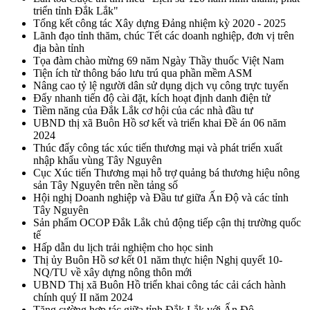
triển tỉnh Đắk Lắk"
Tổng kết công tác Xây dựng Đảng nhiệm kỳ 2020 - 2025
Lãnh đạo tỉnh thăm, chúc Tết các doanh nghiệp, đơn vị trên
địa bàn tỉnh
Tọa đàm chào mừng 69 năm Ngày Thầy thuốc Việt Nam
Tiện ích từ thông báo lưu trú qua phần mềm ASM
Nâng cao tỷ lệ người dân sử dụng dịch vụ công trực tuyến
Đẩy nhanh tiến độ cài đặt, kích hoạt định danh điện tử
Tiềm năng của Đắk Lắk cơ hội của các nhà đầu tư
UBND thị xã Buôn Hồ sơ kết và triển khai Đề án 06 năm
2024
Thúc đẩy công tác xúc tiến thương mại và phát triển xuất
nhập khẩu vùng Tây Nguyên
Cục Xúc tiến Thương mại hỗ trợ quảng bá thương hiệu nông
sản Tây Nguyên trên nền tảng số
Hội nghị Doanh nghiệp và Đầu tư giữa Ấn Độ và các tỉnh
Tây Nguyên
Sản phẩm OCOP Đắk Lắk chủ động tiếp cận thị trường quốc
tế
Hấp dẫn du lịch trải nghiệm cho học sinh
Thị ủy Buôn Hồ sơ kết 01 năm thực hiện Nghị quyết 10-
NQ/TU về xây dựng nông thôn mới
UBND Thị xã Buôn Hồ triển khai công tác cải cách hành
chính quý II năm 2024
Tăng cường hợp tác giữa tỉnh Đắk Lắk với Ấn Độ