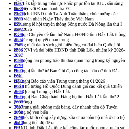
Đắk Lắk tập trung toàn lực khắc phục tồn tại IUU, sẵn sàng
2587
làm việc với Đoàn thanh tra EC
2588
Chủ tịch UBND tỉnh Tạ Anh Tuấn thăm, chúc mừng các
2589
bệnh viện nhân Ngày Thầy thuốc Việt Nam
2590
Rộn ràng lễ hội truyền thống Sông nước Đà Nông lần thứ I
2591
năm 2026
2592
Kỳ họp Chuyên đề lần thứ Năm, HĐND tỉnh Đắk Lắk thông
2593
qua các nghị quyết quan trọng
2594
Thống nhất danh sách giới thiệu ứng cử đại biểu Quốc hội
2595
khoá XVI và đại biểu HĐND tỉnh Đắk Lắk, nhiệm kỳ 2026-
2596
2031
2597
Phát động hai phong trào thi đua quan trọng trong kỷ nguyên
2598
mới
2599
Hội nghị lần thứ tư Ban Chỉ đạo công tác bầu cử tỉnh Đắk
2600
Lắk
2601
Hội nghị Báo cáo viên Trung ương tháng 01/2026
2602
Phó Thủ tướng Hồ Quốc Dũng đánh giá cao kết quả Chiến
2603
dịch Quang Trung tại Đắk Lắk
2604
Hội nghị Ban Chấp hành Đảng bộ tỉnh Đắk Lắk lần thứ 2
2605
(mở rộng)
2606
Tập trung giải phóng mặt bằng, đẩy nhanh tiến độ Tuyến
2607
đường bộ ven biển
2608
Gỡ khó, khởi công xây dựng, sửa chữa toàn bộ nhà ở cho hộ
2609
dân đúng tiến độ đề ra
2610
UBND tỉnh Đắk Lắk tổng kết công tác quốc phòng, quân sự
2611