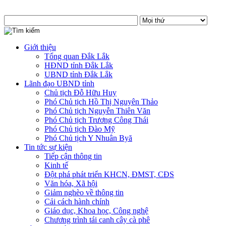
Giới thiệu
Tổng quan Đắk Lắk
HĐND tỉnh Đắk Lắk
UBND tỉnh Đắk Lắk
Lãnh đạo UBND tỉnh
Chủ tịch Đỗ Hữu Huy
Phó Chủ tịch Hồ Thị Nguyên Thảo
Phó Chủ tịch Nguyễn Thiên Văn
Phó Chủ tịch Trương Công Thái
Phó Chủ tịch Đào Mỹ
Phó Chủ tịch Y Nhuân Byă
Tin tức sự kiện
Tiếp cận thông tin
Kinh tế
Đột phá phát triển KHCN, ĐMST, CĐS
Văn hóa, Xã hội
Giảm nghèo về thông tin
Cải cách hành chính
Giáo dục, Khoa học, Công nghệ
Chương trình tái canh cây cà phê