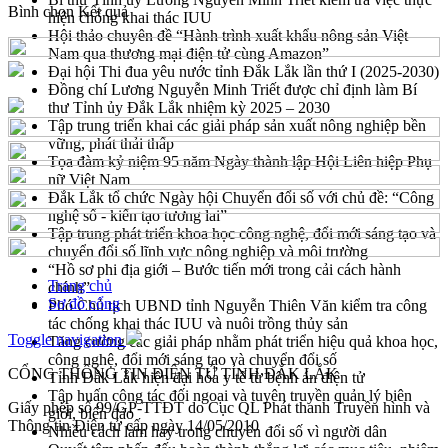
Bình chọn
Kết quả
hiện chống khai thác IUU
Hội thảo chuyên đề “Hành trình xuất khẩu nông sản Việt
Nam qua thương mại điện tử cùng Amazon”
Đại hội Thi đua yêu nước tỉnh Đắk Lắk lần thứ I (2025-2030)
Đồng chí Lương Nguyễn Minh Triết được chỉ định làm Bí
thư Tỉnh ủy Đắk Lắk nhiệm kỳ 2025 – 2030
Tập trung triển khai các giải pháp sản xuất nông nghiệp bền
vững, phát thải thấp
Tọa đàm kỷ niệm 95 năm Ngày thành lập Hội Liên hiệp Phụ
nữ Việt Nam
Đắk Lắk tổ chức Ngày hội Chuyển đổi số với chủ đề: “Công
nghệ số - kiến tạo tương lai”
Tập trung phát triển khoa học công nghệ, đổi mới sáng tạo và
chuyển đổi số lĩnh vực nông nghiệp và môi trường
“Hồ sơ phi địa giới – Bước tiến mới trong cải cách hành
Trang chủ
chính”
Sơ đồ cổng
Phó Chủ tịch UBND tỉnh Nguyễn Thiên Văn kiểm tra công
tác chống khai thác IUU và nuôi trồng thủy sản
Toggle navigation
Tăng cường các giải pháp nhằm phát triển hiệu quả khoa học,
công nghệ, đổi mới sáng tạo và chuyển đổi số
CỔNG THÔNG TIN ĐIỆN TỬ TỈNH ĐẮK LẮK
Tỉnh Đắk Lắk hiện đại hóa y tế từ bệnh án điện tử
Tập huấn công tác đối ngoại và tuyên truyền quản lý biên
Giấy phép số 99/GP-TTĐT do Cục QL Phát thanh Truyền hình và
giới, biển đảo
Thông tin Điện tử cấp ngày 14/05/2010
Nhiều cách làm hay trong chuyển đổi số vì người dân