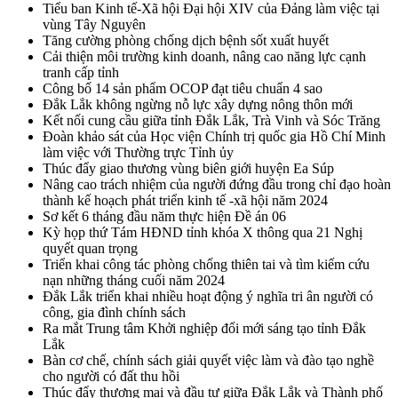
Tiểu ban Kinh tế-Xã hội Đại hội XIV của Đảng làm việc tại
vùng Tây Nguyên
Tăng cường phòng chống dịch bệnh sốt xuất huyết
Cải thiện môi trường kinh doanh, nâng cao năng lực cạnh
tranh cấp tỉnh
Công bố 14 sản phẩm OCOP đạt tiêu chuẩn 4 sao
Đắk Lắk không ngừng nỗ lực xây dựng nông thôn mới
Kết nối cung cầu giữa tỉnh Đắk Lắk, Trà Vinh và Sóc Trăng
Đoàn khảo sát của Học viện Chính trị quốc gia Hồ Chí Minh
làm việc với Thường trực Tỉnh ủy
Thúc đẩy giao thương vùng biên giới huyện Ea Súp
Nâng cao trách nhiệm của người đứng đầu trong chỉ đạo hoàn
thành kế hoạch phát triển kinh tế -xã hội năm 2024
Sơ kết 6 tháng đầu năm thực hiện Đề án 06
Kỳ họp thứ Tám HĐND tỉnh khóa X thông qua 21 Nghị
quyết quan trọng
Triển khai công tác phòng chống thiên tai và tìm kiếm cứu
nạn những tháng cuối năm 2024
Đắk Lắk triển khai nhiều hoạt động ý nghĩa tri ân người có
công, gia đình chính sách
Ra mắt Trung tâm Khởi nghiệp đổi mới sáng tạo tỉnh Đắk
Lắk
Bàn cơ chế, chính sách giải quyết việc làm và đào tạo nghề
cho người có đất thu hồi
Thúc đẩy thương mại và đầu tư giữa Đắk Lắk và Thành phố