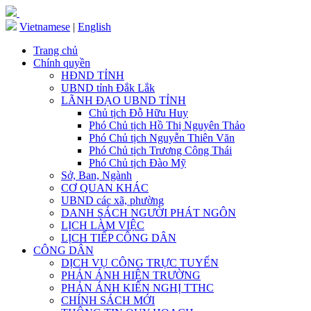
Vietnamese
|
English
Trang chủ
Chính quyền
HĐND TỈNH
UBND tỉnh Đắk Lắk
LÃNH ĐẠO UBND TỈNH
Chủ tịch Đỗ Hữu Huy
Phó Chủ tịch Hồ Thị Nguyên Thảo
Phó Chủ tịch Nguyễn Thiên Văn
Phó Chủ tịch Trương Công Thái
Phó Chủ tịch Đào Mỹ
Sở, Ban, Ngành
CƠ QUAN KHÁC
UBND các xã, phường
DANH SÁCH NGƯỜI PHÁT NGÔN
LỊCH LÀM VIỆC
LỊCH TIẾP CÔNG DÂN
CÔNG DÂN
DỊCH VỤ CÔNG TRỰC TUYẾN
PHẢN ÁNH HIỆN TRƯỜNG
PHẢN ÁNH KIẾN NGHỊ TTHC
CHÍNH SÁCH MỚI