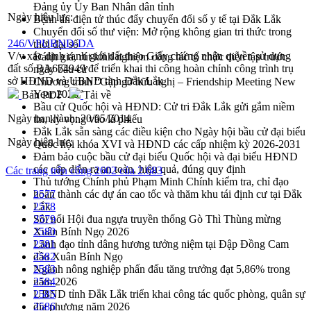
Đảng ủy Ủy Ban Nhân dân tỉnh
Ngày hiệu lực:
Bệnh án điện tử thúc đẩy chuyển đổi số y tế tại Đắk Lắk
Chuyển đổi số thư viện: Mở rộng không gian tri thức trong
246/VPUBND-DA
thời đại số
V/v xác định ranh giới đất theo Giấy chứng nhận quyền sử dụng
Đánh giá, rút kinh nghiệm công tác tổ chức diễn tập trước
đất số BA674949 để triển khai thi công hoàn chỉnh công trình trụ
ngày bầu cử
sở HĐND và UBND tỉnh Đắk Lắk
Chương trình “Gặp gỡ hữu nghị – Friendship Meeting New
Year 2026”
Bản PDF
Tải về
Bầu cử Quốc hội và HĐND: Cử tri Đắk Lắk gửi gắm niềm
Ngày ban hành:
20/05/2014
tin, kỳ vọng vào lá phiếu
Đắk Lắk sẵn sàng các điều kiện cho Ngày hội bầu cử đại biểu
Ngày hiệu lực:
Quốc hội khóa XVI và HĐND các cấp nhiệm kỳ 2026-2031
Đảm bảo cuộc bầu cử đại biểu Quốc hội và đại biểu HĐND
các cấp diễn ra an toàn, hiệu quả, đúng quy định
Các trang trên cổng 2602 của 2.683
Thủ tướng Chính phủ Phạm Minh Chính kiểm tra, chỉ đạo
hoàn thành các dự án cao tốc và thăm khu tái định cư tại Đắk
2577
Lắk
2578
Sôi nổi Hội đua ngựa truyền thống Gò Thì Thùng mừng
2579
Xuân Bính Ngọ 2026
2580
Lãnh đạo tỉnh dâng hương tưởng niệm tại Đập Đồng Cam
2581
đầu Xuân Bính Ngọ
2582
Ngành nông nghiệp phấn đấu tăng trưởng đạt 5,86% trong
2583
năm 2026
2584
UBND tỉnh Đắk Lắk triển khai công tác quốc phòng, quân sự
2585
địa phương năm 2026
2586