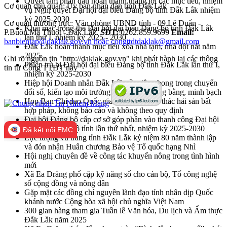
Quyết tâm phấn đấu hoàn thành thắng lợi các mục tiêu, nhiệm
Cơ quan chủ quản: Ủy ban nhân dân tỉnh Đắk Lắk
vụ Nghị quyết Đại hội đại biểu Đảng bộ tỉnh Đắk Lắk nhiệm
kỳ 2025-2030
Cơ quan thường trực: Văn phòng UBND tỉnh - 09 Lê Duẩn -
Khai mạc trọng thể Đại hội đại biểu Đảng bộ tỉnh Đắk Lắk
P.Buôn Ma Thuột - Đắk Lắk.
SĐT:
0262.859.9699
Email:
lần thứ I, nhiệm kỳ 2025 - 2030
banbientap@daklak.gov.vn hoặc congttdtdaklak@gmail.com
Đắk Lắk hoàn thành mục tiêu xóa nhà tạm, nhà dột nát năm
2025
Ghi rõ nguồn tin "http://daklak.gov.vn" khi phát hành lại các thông
Phiên trù bị Đại hội đại biểu Đảng bộ tỉnh Đắk Lắk lần thứ I,
tin từ Cổng TTĐT này
nhiệm kỳ 2025-2030
Hiệp hội Doanh nhân Đắk Lắk cần tiên phong trong chuyển
đổi số, kiến tạo môi trường kinh doanh công bằng, minh bạch
Họp Ban Chỉ đạo Quốc gia về chống khai thác hải sản bất
hợp pháp, không báo cáo và không theo quy định
Đại hội Đảng bộ cấp cơ sở góp phần vào thanh công Đại hội
đại biểu Đảng bộ tỉnh lần thứ nhất, nhiệm kỳ 2025-2030
Đã kết nối EMC
Lực lượng vũ trang tỉnh Đắk Lắk kỷ niệm 80 năm thành lập
và đón nhận Huân chương Bảo vệ Tổ quốc hạng Nhì
Hội nghị chuyên đề về công tác khuyến nông trong tình hình
mới
Xã Ea Drăng phổ cập kỹ năng số cho cán bộ, Tổ công nghệ
số cộng đồng và nông dân
Gặp mặt các đồng chí nguyên lãnh đạo tỉnh nhân dịp Quốc
khánh nước Cộng hòa xã hội chủ nghĩa Việt Nam
300 gian hàng tham gia Tuần lễ Văn hóa, Du lịch và Ẩm thực
Đắk Lắk năm 2025