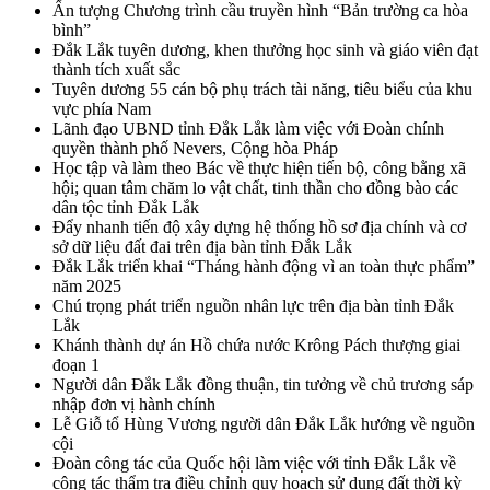
Ấn tượng Chương trình cầu truyền hình “Bản trường ca hòa
bình”
Đắk Lắk tuyên dương, khen thưởng học sinh và giáo viên đạt
thành tích xuất sắc
Tuyên dương 55 cán bộ phụ trách tài năng, tiêu biểu của khu
vực phía Nam
Lãnh đạo UBND tỉnh Đắk Lắk làm việc với Đoàn chính
quyền thành phố Nevers, Cộng hòa Pháp
Học tập và làm theo Bác về thực hiện tiến bộ, công bằng xã
hội; quan tâm chăm lo vật chất, tinh thần cho đồng bào các
dân tộc tỉnh Đắk Lắk
Đẩy nhanh tiến độ xây dựng hệ thống hồ sơ địa chính và cơ
sở dữ liệu đất đai trên địa bàn tỉnh Đắk Lắk
Đắk Lắk triển khai “Tháng hành động vì an toàn thực phẩm”
năm 2025
Chú trọng phát triển nguồn nhân lực trên địa bàn tỉnh Đắk
Lắk
Khánh thành dự án Hồ chứa nước Krông Pách thượng giai
đoạn 1
Người dân Đắk Lắk đồng thuận, tin tưởng về chủ trương sáp
nhập đơn vị hành chính
Lễ Giỗ tổ Hùng Vương người dân Đắk Lắk hướng về nguồn
cội
Đoàn công tác của Quốc hội làm việc với tỉnh Đắk Lắk về
công tác thẩm tra điều chỉnh quy hoạch sử dụng đất thời kỳ