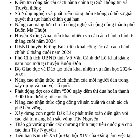
Kiểm tra công tác cải cách hành chính tại Sở Thông tin và
Truyền thông
Sở Nông nghiệp và phát triển nông thôn không có hồ sơ giải
quyết thủ tục hành chính quá hạn
Nâng cao năng lực cho tổ công nghệ số cộng đồng thành phố
Buôn Ma Thuột
Huyện Krông Ana triển khai nhiệm vụ cải cách hành chính 6
tháng cuối năm 2024
UBND huyện Krông Búk triển khai công tác cải cách hành
chính 6 tháng cuối năm 2024
Phó Chủ tịch UBND tỉnh Võ Văn Cảnh dự Lễ Khai giảng
năm học mới tại huyện Buôn Đôn
Bộ Giáo dục và Đào tạo triển khai nhiệm vụ năm học 2024-
2025
Nâng cao nhận thức, trách nhiệm của mỗi người dân trong
xây dựng và bảo vệ Tổ quốc
Phát động đợt cao điểm “500 ngày đêm thi đua hoàn thành
3.000 km đường bộ cao tốc”
Nâng cao nhận thức cộng đồng về sản xuất và canh tác cà
phê bền vững
Xây dựng con người Đắk Lắk phát triển toàn diện gắn với
các giá trị mang bản sắc vùng Tây Nguyên
Tháo gỡ vướng mắc các chương trình mục tiêu quốc gia cho
các tỉnh Tây Nguyên
Tiểu ban Kinh tế-Xã hội Đại hội XIV của Đảng làm việc tại