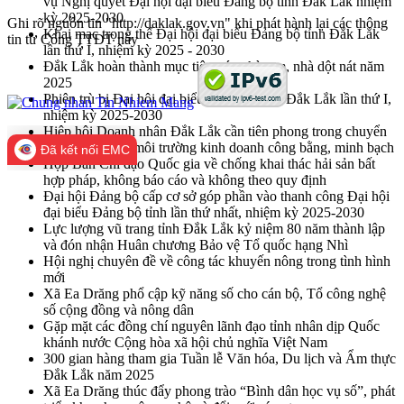
vụ Nghị quyết Đại hội đại biểu Đảng bộ tỉnh Đắk Lắk nhiệm
kỳ 2025-2030
Ghi rõ nguồn tin "http://daklak.gov.vn" khi phát hành lại các thông
Khai mạc trọng thể Đại hội đại biểu Đảng bộ tỉnh Đắk Lắk
tin từ Cổng TTĐT này
lần thứ I, nhiệm kỳ 2025 - 2030
Đắk Lắk hoàn thành mục tiêu xóa nhà tạm, nhà dột nát năm
2025
Phiên trù bị Đại hội đại biểu Đảng bộ tỉnh Đắk Lắk lần thứ I,
nhiệm kỳ 2025-2030
Hiệp hội Doanh nhân Đắk Lắk cần tiên phong trong chuyển
đổi số, kiến tạo môi trường kinh doanh công bằng, minh bạch
Đã kết nối EMC
Họp Ban Chỉ đạo Quốc gia về chống khai thác hải sản bất
hợp pháp, không báo cáo và không theo quy định
Đại hội Đảng bộ cấp cơ sở góp phần vào thanh công Đại hội
đại biểu Đảng bộ tỉnh lần thứ nhất, nhiệm kỳ 2025-2030
Lực lượng vũ trang tỉnh Đắk Lắk kỷ niệm 80 năm thành lập
và đón nhận Huân chương Bảo vệ Tổ quốc hạng Nhì
Hội nghị chuyên đề về công tác khuyến nông trong tình hình
mới
Xã Ea Drăng phổ cập kỹ năng số cho cán bộ, Tổ công nghệ
số cộng đồng và nông dân
Gặp mặt các đồng chí nguyên lãnh đạo tỉnh nhân dịp Quốc
khánh nước Cộng hòa xã hội chủ nghĩa Việt Nam
300 gian hàng tham gia Tuần lễ Văn hóa, Du lịch và Ẩm thực
Đắk Lắk năm 2025
Xã Ea Drăng thúc đẩy phong trào “Bình dân học vụ số”, phát