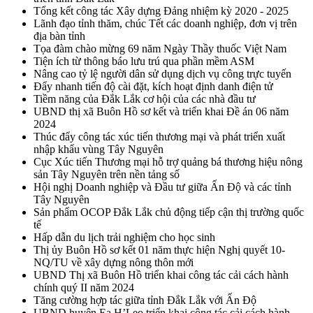
Tổng kết công tác Xây dựng Đảng nhiệm kỳ 2020 - 2025
Lãnh đạo tỉnh thăm, chúc Tết các doanh nghiệp, đơn vị trên
địa bàn tỉnh
Tọa đàm chào mừng 69 năm Ngày Thầy thuốc Việt Nam
Tiện ích từ thông báo lưu trú qua phần mềm ASM
Nâng cao tỷ lệ người dân sử dụng dịch vụ công trực tuyến
Đẩy nhanh tiến độ cài đặt, kích hoạt định danh điện tử
Tiềm năng của Đắk Lắk cơ hội của các nhà đầu tư
UBND thị xã Buôn Hồ sơ kết và triển khai Đề án 06 năm
2024
Thúc đẩy công tác xúc tiến thương mại và phát triển xuất
nhập khẩu vùng Tây Nguyên
Cục Xúc tiến Thương mại hỗ trợ quảng bá thương hiệu nông
sản Tây Nguyên trên nền tảng số
Hội nghị Doanh nghiệp và Đầu tư giữa Ấn Độ và các tỉnh
Tây Nguyên
Sản phẩm OCOP Đắk Lắk chủ động tiếp cận thị trường quốc
tế
Hấp dẫn du lịch trải nghiệm cho học sinh
Thị ủy Buôn Hồ sơ kết 01 năm thực hiện Nghị quyết 10-
NQ/TU về xây dựng nông thôn mới
UBND Thị xã Buôn Hồ triển khai công tác cải cách hành
chính quý II năm 2024
Tăng cường hợp tác giữa tỉnh Đắk Lắk với Ấn Độ
UBND huyện Ea H’Leo triển khai công tác cải cách hành