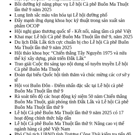
Bồi dưỡng kỹ năng phục vụ Lễ hội Cà phê Buôn Ma Thuột
lần thứ 9 năm 2025
Lung linh sắc màu văn hóa tại Lễ hội đường phố
Đẩy mạnh ứng dụng khoa học kỹ thuật trong sản xuất sản
phẩm OCOP
Hội nghị giao thương quốc tế - Kết nối, nâng tầm cà phê Việt
Khai mạc Lễ hội Cà phê Buôn Ma Thuột lần thứ 9, năm 2025
Du lịch Đắk Lắk tích cực chuẩn bị cho Lễ hội Cà phê Buôn
Ma Thuột lần thứ 9 năm 2025
Hội thảo khoa học “Chiến thắng Tây Nguyên 1975 và nửa
thế kỷ xây dựng, phát triển Đắk Lắk”
Trao giải Cuộc thi sáng tạo nội dung số tuyên truyền Lễ hội
Cà phê Buôn Ma Thuột
Đoàn đại biểu Quốc hội tỉnh thăm và chúc mừng các cơ sở y
tế
Hội voi Buôn Đôn - Điểm nhấn đặc sắc tại Lễ hội cà phê
Buôn Ma Thuột lần thứ 9
Rà soát tiến độ các hoạt động kỷ niệm 50 năm Chiến thắng
Buôn Ma Thuột, giải phóng tỉnh Đắk Lắk và Lễ hội Cà phê
Buôn Ma Thuột lần thứ 9
Lễ hội Cà phê Buôn Ma Thuột lần thứ 9 năm 2025 có 17
hoạt động chính thức hấp dẫn
Lễ hội Cà phê Buôn Ma Thuột lần thứ 9: Nâng cao vị thế
ngành hàng cà phê Việt Nam
Phó Chủ tịch UBND tỉnh Trương Công Thái kiểm tra tiến độ