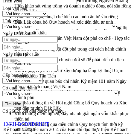
Thứ trưởng Bộ Nông nghiệp và Môi trường Nguyễn Hoàng
Trích yếu
Hiệp khảo sát vùng trồng và doanh nghiệp đóng gói sầu riêng
Loại văn bản
tại Đắk Lắk
Trình diễn nghệ thuật chế biến các món ăn từ sầu riêng
Lĩnh vực
Đắk Lắk công bố Quy hoạch và xúc tiến đầu tư tỉnh
Ngành cá ngừ Đắk Lắk chủ động thích ứng để giữ vững thị
trường xuất khẩu
Ngày ban hành
Diễn đàn Kinh tế tư nhân Việt Nam đột phá cơ chế - Hợp tác
công tư
Đề án 06 tạo bước ngoặt đột phá trong cải cách hành chính
Ngày hiệu lực
tỉnh Đắk Lắk
Kết nối tour, đẩy mạnh chuyển đổi số để phát triển du lịch
Đắk Lắk
Khởi động Dự án Đầu tư xây dựng hạ tầng kỹ thuật Cụm
Cấp ban hành
công nghiệp Tân Tiến
Gặp mặt các cơ quan báo chí nhân Kỷ niệm 101 năm Ngày
Báo chí Cách mạng Việt Nam
Cơ quan ban hành
Đắk Lắk sơ kết 4 năm triển khai thực hiện Đề án 06 của
Chính phủ
Họp báo thông tin về Hội nghị Công bố Quy hoạch và Xúc
tiến đầu tư tỉnh Đắk Lắk
Có
26826
kết quả được tìm thấy
Khơi thông điểm nghẽn, đẩy nhanh giải ngân vốn khắc phục
thiên tai
13/KH-BCĐXDXHHT
HĐND tỉnh thông qua điều chỉnh Quy hoạch tỉnh thời kỳ
Kế hoạch công tác năm 2014 của Ban chỉ đạo thực hiện Kế hoạch
2021-2030