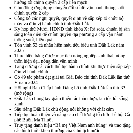
hướng tới chính quyền 2 cấp liền mạch
Chủ động ứng dụng chuyển đổi số để vận hành thông suốt
chính quyền 2 cấp
Công bố các nghị quyết, quyết định về sắp xếp tổ chức bộ
máy và đơn vị hành chính tỉnh Đắk Lắk
Kỳ họp thứ Mười, HĐND tỉnh khóa X: Rà soát, chuẩn bị sẵn
sàng toàn diện để chính quyền địa phương 2 cấp vận hành
thông suốt, hiệu quả
Tôn vinh 53 cá nhân hiến máu tiêu biểu tỉnh Đắk Lắk năm
2025
Thực hiện bằng được mục tiêu nông nghiệp sinh thái, nông
thôn hiện đại, nông dân văn minh
Tăng cường cải cách thủ tục hành chính khi thực hiện sắp xếp
đơn vị hành chính
Có 49 tác phẩm đạt giải tại Giải Báo chí tỉnh Đắk Lắk lần thứ
V năm 2024
Hội nghị Ban Chấp hành Đảng bộ tỉnh Đắk Lắk lần thứ 33
(mở rộng)
Đắk Lắk chung tay giảm thiểu rác thải nhựa, lan tỏa lối sống
xanh
Sầu riêng Đắk Lắk chủ động nói không với chất cấm
Tiếp tục hoàn thiện và nâng cao chất lượng tổ chức Lễ hội Cà
phê Buôn Ma Thuột
Truy tặng danh hiệu “Bà mẹ Việt Nam anh hùng” và trao tặng
các hình thức khen thưởng của Chủ tịch nước