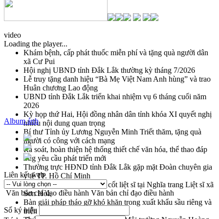
video
Loading the player...
Khám bệnh, cấp phát thuốc miễn phí và tặng quà người dân
xã Cư Pui
Hội nghị UBND tỉnh Đắk Lắk thường kỳ tháng 7/2026
Lễ truy tặng danh hiệu “Bà Mẹ Việt Nam Anh hùng” và trao
Huân chương Lao động
UBND tỉnh Đắk Lắk triển khai nhiệm vụ 6 tháng cuối năm
2026
Kỳ họp thứ Hai, Hội đồng nhân dân tỉnh khóa XI quyết nghị
Album ảnh
nhiều nội dung quan trọng
Bí thư Tỉnh ủy Lương Nguyễn Minh Triết thăm, tặng quà
người có công với cách mạng
Rà soát, hoàn thiện hệ thống thiết chế văn hóa, thể thao đáp
ứng yêu cầu phát triển mới
Thường trực HĐND tỉnh Đắk Lắk gặp mặt Đoàn chuyên gia
Liên kết web
y tế TP. Hồ Chí Minh
Lễ truy điệu và an táng hài cốt liệt sĩ tại Nghĩa trang Liệt sĩ xã
Văn bản chỉ đạo điều hành
Văn bản chỉ đạo điều hành
Sơn Hòa
Bàn giải pháp tháo gỡ khó khăn trong xuất khẩu sầu riêng và
Số ký hiệu
triển khai quy định EUDR