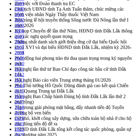
làm việc với Đoàn thanh tra EC
2599
Chủ tịch UBND tỉnh Tạ Anh Tuấn thăm, chúc mừng các
2600
bệnh viện nhân Ngày Thầy thuốc Việt Nam
2601
Rộn ràng lễ hội truyền thống Sông nước Đà Nông lần thứ I
2602
năm 2026
2603
Kỳ họp Chuyên đề lần thứ Năm, HĐND tỉnh Đắk Lắk thông
2604
qua các nghị quyết quan trọng
2605
Thống nhất danh sách giới thiệu ứng cử đại biểu Quốc hội
2606
khoá XVI và đại biểu HĐND tỉnh Đắk Lắk, nhiệm kỳ 2026-
2607
2031
2608
Phát động hai phong trào thi đua quan trọng trong kỷ nguyên
2609
mới
2610
Hội nghị lần thứ tư Ban Chỉ đạo công tác bầu cử tỉnh Đắk
2611
Lắk
2612
Hội nghị Báo cáo viên Trung ương tháng 01/2026
2613
Phó Thủ tướng Hồ Quốc Dũng đánh giá cao kết quả Chiến
2614
dịch Quang Trung tại Đắk Lắk
2615
Hội nghị Ban Chấp hành Đảng bộ tỉnh Đắk Lắk lần thứ 2
2616
(mở rộng)
2617
Tập trung giải phóng mặt bằng, đẩy nhanh tiến độ Tuyến
2618
đường bộ ven biển
2619
Gỡ khó, khởi công xây dựng, sửa chữa toàn bộ nhà ở cho hộ
2620
dân đúng tiến độ đề ra
2621
UBND tỉnh Đắk Lắk tổng kết công tác quốc phòng, quân sự
2622
địa phương năm 2025
2623