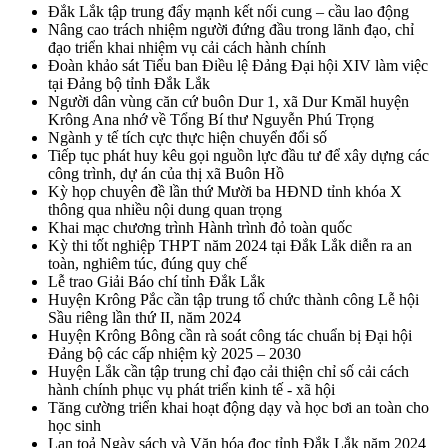
Đắk Lắk tập trung đẩy mạnh kết nối cung – cầu lao động
Nâng cao trách nhiệm người đứng đầu trong lãnh đạo, chỉ
đạo triển khai nhiệm vụ cải cách hành chính
Đoàn khảo sát Tiểu ban Điều lệ Đảng Đại hội XIV làm việc
tại Đảng bộ tỉnh Đắk Lắk
Người dân vùng căn cứ buôn Dur 1, xã Dur Kmăl huyện
Krông Ana nhớ về Tổng Bí thư Nguyễn Phú Trọng
Ngành y tế tích cực thực hiện chuyển đổi số
Tiếp tục phát huy kêu gọi nguồn lực đầu tư để xây dựng các
công trình, dự án của thị xã Buôn Hồ
Kỳ họp chuyên đề lần thứ Mười ba HĐND tỉnh khóa X
thông qua nhiều nội dung quan trọng
Khai mạc chương trình Hành trình đỏ toàn quốc
Kỳ thi tốt nghiệp THPT năm 2024 tại Đắk Lắk diễn ra an
toàn, nghiêm túc, đúng quy chế
Lễ trao Giải Báo chí tỉnh Đắk Lắk
Huyện Krông Pắc cần tập trung tổ chức thành công Lễ hội
Sầu riêng lần thứ II, năm 2024
Huyện Krông Bông cần rà soát công tác chuẩn bị Đại hội
Đảng bộ các cấp nhiệm kỳ 2025 – 2030
Huyện Lắk cần tập trung chỉ đạo cải thiện chỉ số cải cách
hành chính phục vụ phát triển kinh tế - xã hội
Tăng cường triển khai hoạt động dạy và học bơi an toàn cho
học sinh
Lan toả Ngày sách và Văn hóa đọc tỉnh Đắk Lắk năm 2024