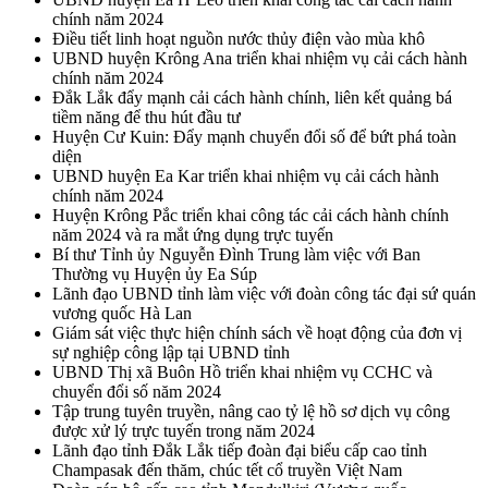
chính năm 2024
Điều tiết linh hoạt nguồn nước thủy điện vào mùa khô
UBND huyện Krông Ana triển khai nhiệm vụ cải cách hành
chính năm 2024
Đắk Lắk đẩy mạnh cải cách hành chính, liên kết quảng bá
tiềm năng để thu hút đầu tư
Huyện Cư Kuin: Đẩy mạnh chuyển đổi số để bứt phá toàn
diện
UBND huyện Ea Kar triển khai nhiệm vụ cải cách hành
chính năm 2024
Huyện Krông Pắc triển khai công tác cải cách hành chính
năm 2024 và ra mắt ứng dụng trực tuyến
Bí thư Tỉnh ủy Nguyễn Đình Trung làm việc với Ban
Thường vụ Huyện ủy Ea Súp
Lãnh đạo UBND tỉnh làm việc với đoàn công tác đại sứ quán
vương quốc Hà Lan
Giám sát việc thực hiện chính sách về hoạt động của đơn vị
sự nghiệp công lập tại UBND tỉnh
UBND Thị xã Buôn Hồ triển khai nhiệm vụ CCHC và
chuyển đổi số năm 2024
Tập trung tuyên truyền, nâng cao tỷ lệ hồ sơ dịch vụ công
được xử lý trực tuyến trong năm 2024
Lãnh đạo tỉnh Đắk Lắk tiếp đoàn đại biểu cấp cao tỉnh
Champasak đến thăm, chúc tết cổ truyền Việt Nam