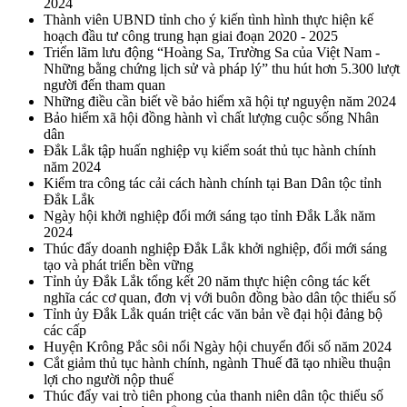
2024
Thành viên UBND tỉnh cho ý kiến tình hình thực hiện kế
hoạch đầu tư công trung hạn giai đoạn 2020 - 2025
Triển lãm lưu động “Hoàng Sa, Trường Sa của Việt Nam -
Những bằng chứng lịch sử và pháp lý” thu hút hơn 5.300 lượt
người đến tham quan
Những điều cần biết về bảo hiểm xã hội tự nguyện năm 2024
Bảo hiểm xã hội đồng hành vì chất lượng cuộc sống Nhân
dân
Đắk Lắk tập huấn nghiệp vụ kiểm soát thủ tục hành chính
năm 2024
Kiểm tra công tác cải cách hành chính tại Ban Dân tộc tỉnh
Đắk Lắk
Ngày hội khởi nghiệp đổi mới sáng tạo tỉnh Đắk Lắk năm
2024
Thúc đẩy doanh nghiệp Đắk Lắk khởi nghiệp, đổi mới sáng
tạo và phát triển bền vững
Tỉnh ủy Đắk Lắk tổng kết 20 năm thực hiện công tác kết
nghĩa các cơ quan, đơn vị với buôn đồng bào dân tộc thiểu số
Tỉnh ủy Đắk Lắk quán triệt các văn bản về đại hội đảng bộ
các cấp
Huyện Krông Pắc sôi nổi Ngày hội chuyển đổi số năm 2024
Cắt giảm thủ tục hành chính, ngành Thuế đã tạo nhiều thuận
lợi cho người nộp thuế
Thúc đẩy vai trò tiên phong của thanh niên dân tộc thiểu số