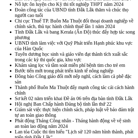
Nỗ lực ôn luyện cho Kỳ thi tốt nghiệp THPT năm 2024
Đoàn công tác của UBND tỉnh Đắk Lắk thăm và chúc thọ
người cao tuổi
Chi cục Thuế TP. Buôn Ma Thuột đối thoại doanh nghiệp về
chính sách, thủ tục hành chính thuế lần 1 năm 2024
Tỉnh Đắk Lắk và bang Kerala (Ấn Độ) thúc đẩy hợp tác song
phương
UBND tỉnh làm việc với Quỹ Phát triển Hạnh phúc khu vực
của Hàn Quốc
Tuyên dương học sinh và giáo viên đạt thành tích xuất sắc
trong các kỳ thi quốc gia, khu vực
Khám sàng lọc và tầm soát miễn phí bệnh tim cho trẻ em
Bước tiến mới trong phát triển kinh tế nông nghiệp
Đồng bào Công giáo đổi mới nếp nghĩ, cách làm cà phê đặc
sản
Thành phố Buôn Ma Thuột đẩy mạnh công tác cải cách hành
chính
Sơ kết 02 năm triển khai Đề án 06 trên địa bàn tỉnh Đắk Lắk
Hội nghị Ban Chấp hành Đảng bộ tỉnh lần thứ 22
Giám sát việc thực hiện chính sách, pháp luật về bảo đảm trật
tự an toàn giao thông
Phát động Tháng Công nhân - Tháng hành động về vệ sinh
an toàn lao động năm 2024
Lan tỏa Cuộc thi tìm hiểu "Lịch sử 120 năm hình thành, phát
triển tỉnh Đắk Lắk"