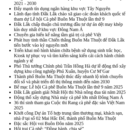
2021 - 2030
Đẩy mạnh tín dụng ngân hàng khu vực Tây Nguyên
Lãnh đạo tỉnh Đắk Lắk chào xã giao các đoàn khách quốc tế
tham dự Lễ hội Cà phê Buôn Ma Thuột lần thứ 9
Đắk Lắk chấp thuận chủ trương đầu tư dự án dệt may khép
kín duy nhất ở khu vực Đông Nam Á
Chuyên gia hiến kế nâng tầm giá trị cà phê Việt
Phát huy tinh thần Chiến thắng Buôn Ma Thuột để Đắk Lắk
tiến bước vào kỷ nguyên mới
Triển khai mô hình khám chữa bệnh sử dụng sinh trắc học,
Kiosk tự phục vụ và tìm kiếm sáng kiến cải cách hành chính
ngành y tế
Phó Thủ tướng Chính phủ Trần Hồng Hà dự lễ động thổ xây
dựng khu công nghiệp Phú Xuân, huyện Cư M’Gar
Thành phố Buôn Ma Thuột thúc đẩy nhanh lộ trình chuyển
đổi số và phát triển đô thị thông minh đến năm 2030
Bế mạc Lễ hội Cà phê Buôn Ma Thuột lần thứ 9 năm 2025
Đắk Lắk giành giải Nhất Hội thi Nhà nông đua tài năm 2025
Động thổ xây dựng Nhà máy cà phê lớn nhất Đông Nam Á
36 thí sinh tham gia Cuộc thi Rang cà phê đặc sản Việt Nam
2025
Khởi công Dự án Tổ hợp trung tâm thương mại, khách sạn,
nhà ở tại số 02 Mai Hắc Đế, thành phố Buôn Ma Thuột
Đặc sắc Hội voi Buôn Đôn năm 2025
Hội trại Cà phê: “Đồng hành, chia sẻ”