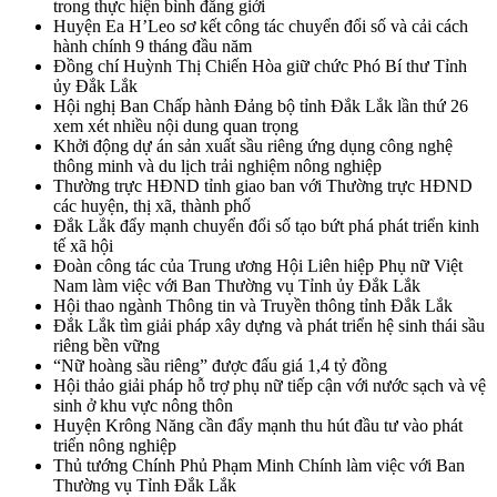
trong thực hiện bình đẳng giới
Huyện Ea H’Leo sơ kết công tác chuyển đổi số và cải cách
hành chính 9 tháng đầu năm
Đồng chí Huỳnh Thị Chiến Hòa giữ chức Phó Bí thư Tỉnh
ủy Đắk Lắk
Hội nghị Ban Chấp hành Đảng bộ tỉnh Đắk Lắk lần thứ 26
xem xét nhiều nội dung quan trọng
Khởi động dự án sản xuất sầu riêng ứng dụng công nghệ
thông minh và du lịch trải nghiệm nông nghiệp
Thường trực HĐND tỉnh giao ban với Thường trực HĐND
các huyện, thị xã, thành phố
Đắk Lắk đẩy mạnh chuyển đổi số tạo bứt phá phát triển kinh
tế xã hội
Đoàn công tác của Trung ương Hội Liên hiệp Phụ nữ Việt
Nam làm việc với Ban Thường vụ Tỉnh ủy Đắk Lắk
Hội thao ngành Thông tin và Truyền thông tỉnh Đắk Lắk
Đắk Lắk tìm giải pháp xây dựng và phát triển hệ sinh thái sầu
riêng bền vững
“Nữ hoàng sầu riêng” được đấu giá 1,4 tỷ đồng
Hội thảo giải pháp hỗ trợ phụ nữ tiếp cận với nước sạch và vệ
sinh ở khu vực nông thôn
Huyện Krông Năng cần đẩy mạnh thu hút đầu tư vào phát
triển nông nghiệp
Thủ tướng Chính Phủ Phạm Minh Chính làm việc với Ban
Thường vụ Tỉnh Đắk Lắk