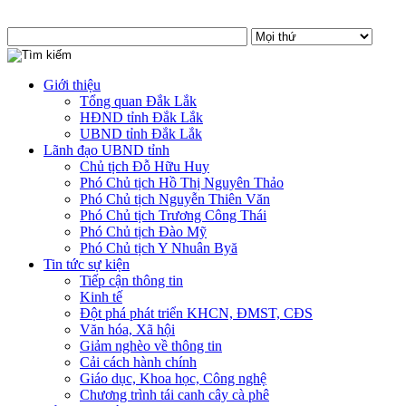
Giới thiệu
Tổng quan Đắk Lắk
HĐND tỉnh Đắk Lắk
UBND tỉnh Đắk Lắk
Lãnh đạo UBND tỉnh
Chủ tịch Đỗ Hữu Huy
Phó Chủ tịch Hồ Thị Nguyên Thảo
Phó Chủ tịch Nguyễn Thiên Văn
Phó Chủ tịch Trương Công Thái
Phó Chủ tịch Đào Mỹ
Phó Chủ tịch Y Nhuân Byă
Tin tức sự kiện
Tiếp cận thông tin
Kinh tế
Đột phá phát triển KHCN, ĐMST, CĐS
Văn hóa, Xã hội
Giảm nghèo về thông tin
Cải cách hành chính
Giáo dục, Khoa học, Công nghệ
Chương trình tái canh cây cà phê