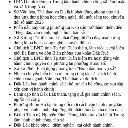
UBND tỉnh kiểm tra Trung tâm hành chính công xã Durkmăn
và xã Krông Ana
Sở Văn hóa, Thể thao và Du lịch phát động phong trào thi
đua ứng dụng khoa học công nghệ, đổi mới sáng tạo, chuyển
đổi số năm 2025
Phấn đấu xây dựng phường Ea Kao sớm trở thành điểm đến
“Hiện đại, văn minh, nghĩa tình, bản sắc”
Xã Krông Pắc tổ chức Lễ phát động thi đua đẩy mạnh ứng
dụng khoa học - công nghệ, chuyển đổi số
Chủ tịch UBND tỉnh Tạ Anh Tuấn thăm, làm việc tại xã biên
giới Ea Bung và đồn Biên phòng cửa khẩu Đắk Ruê
Chủ tịch UBND tỉnh Tạ Anh Tuấn kiểm tra hoạt động vận
hành chính quyền địa phương tại phường Buôn Hồ
Xã Ea Phê - Phát động phong trào “Bình dân học vụ số”
Nhiều chuyển biến tích cực trong công tác cải cách hành
chính của ngành Văn hóa, Thể thao và du lịch
Đắk Lắk ban hành chính sách hỗ trợ cán bộ công tác sau sắp
xếp đơn vị hành chính
Lãnh đạo tỉnh Đắk Lắk thăm, tặng quà gia đình chính sách,
người có công
Phường Buôn Hồ tập trung đổi mới cách vận hành trung tâm
phục vụ hành chính, đáp ứng tốt nhất nhu cầu của nhân dân
Bí thư Tỉnh uỷ Nguyễn Đình Trung kiểm tra vận hành Trung
tâm hành chính công cấp xã
Đắk Lắk khắc phục "điểm nghẽn" cải cách hành chính,