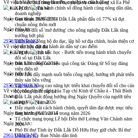
Về việc bồi dưỡng chuyên môn, nghiệp vụ của luật sư
làm việc tại Trung tâm Phục vụ hành chính công xã Ea Phê
Xây dựng nền hành chính số đồng hành cùng nông dân dân,
Bản PDF
Tải về
doanh nghiệp
Ngày ban hành:
06/05/2014
Giai đoạn 2026-2030, Đắk Lắk phấn đấu có 77% xã đạt
chuẩn nông thôn mới
Ngày hiệu lực:
Chuyển đổi số 'mở đường' cho nông nghiệp Đắk Lắk tăng
trưởng bứt phá
2978/UBND-NC
Triển khai đồng bộ đo đạc, lập hồ sơ địa chính, hoàn thiện cơ
Về việc tổ chức đợt thi hành án dân sự cao điểm
sở dữ liệu đất đai
Ứng dụng sinh trắc học - Bước tiến trong hành trình chuyển
Bản PDF
Tải về
đổi số tại Đắk Lắk
Ngày ban hành:
06/05/2014
Đắk Lắk nâng cao hiệu quả công tác Đảng từ Sổ tay đảng
viên điện tử
Ngày hiệu lực:
Đắk Lắk đẩy mạnh nuôi biển công nghệ, hướng tới phát triển
thủy sản bền vững
2976/UBND-CN
Tập huấn nâng cao năng lực triển khai chuyển đổi số cho cán
Về việc phúc đáp đề nghị của Tạp chí Kinh tế Châu á - Thái Bình
bộ, công chức cấp xã
Dương
Đắk Lắk phát động hưởng ứng Ngày Quyền của người tiêu
dùng Việt Nam 2026
Bản PDF
Tải về
Đẩy mạnh cải cách hành chính, quyết tâm đạt được mục tiêu
Ngày ban hành:
06/05/2014
tăng trưởng hai con số trong năm 2026
Tổ chức trang trọng Lễ hội Đền thờ Lương Văn Chánh năm
Ngày hiệu lực:
2026
Phó Bí thư Tỉnh ủy Đắk Lắk Đỗ Hữu Huy giữ chức Bí thư
2961/UBND-NC
Đảng ủy Ủy Ban Nhân dân tỉnh