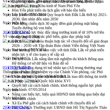
Về việc phòng ngừa, giải quyết tranh chấp lao động, đình công
Quyết liệt tháo gỡ vướng mắc, đẩy nhanh tiến độ các dự án
trọng điểm trong Khu kinh tế Nam Phú Yên
Bản PDF
Tải về
Hòn Yến phát triển du lịch gắn với bảo tồn biển
Ngày ban hành:
07/05/2014
Lấy ý kiến điều chỉnh Quy hoạch tỉnh Đắk Lắk thời kỳ 2021-
2030, tầm nhìn đến năm 2050
Ngày hiệu lực:
Phát động chiến dịch 30 ngày đêm giải phóng mặt bằng
Tuyến đường bộ ven biển
3029/UBND-NC
Đắk Lắk nỗ lực thúc đẩy tăng trưởng kinh tế từ 10% trở lên
Về việc đẩy mạnh công tác phổ biến, giáo dục pháp luật
trong Quý II/2026
Đắk Lắk ký kết thỏa thuận hợp tác về chuyển đổi số giai đoạn
Bản PDF
Tải về
2026 – 2030 với Tập đoàn Bưu chính Viễn thông Việt Nam
Ngày ban hành:
07/05/2014
Thứ trưởng Bộ Y tế làm việc với tỉnh Đắk Lắk về phát triển
nhân lực y tế cho trạm y tế cấp xã
Ngày hiệu lực:
Du lịch Đắk Lắk nâng tầm trải nghiệm du khách thông qua
Hệ thống cơ sở dữ liệu và Bản đồ số
03/TB-VPUBND
Tập huấn ứng dụng trí tuệ nhân tạo (AI) trong thương mại
Thông báo Phân công nhiệm vụ của Chánh Văn phòng, các Phó
điện tử năm 2026
Chánh Văn phòng Ủy ban nhân dân tỉnh
Đoàn đại biểu Quốc hội tỉnh Đắk Lắk trao đổi thông tin trước
Kỳ họp thứ nhất, Quốc hội khóa XVI
Bản PDF
Tải về
Quyết liệt cải cách hành chính, khơi thông nguồn lực phát
Ngày ban hành:
07/05/2014
triển
Nâng cao hiệu lực, hiệu quả HĐND tỉnh thông qua hiện đại
Ngày hiệu lực:
hóa hành chính
Xã Ea Phê gắn cải cách hành chính với chuyển đổi số
2979/UBND-NC
Phó Chủ tịch Thường trực UBND tỉnh Hồ Thị Nguyên Thảo