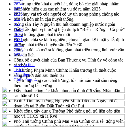
Tập trung triển khai quyết liệt, đồng bộ các giải pháp nhằm
2624
thực hiện hiệu quả các nhiệm vụ đề ra năm 2025
2625
Phát huy vai trò của người có uy tín trong phòng chống tảo
2626
hôn và hôn nhân cận huyết thống
2627
Nông sản Tây Nguyên thu hút doanh nghiệp nước ngoài
2628
Đắk Lắk định vị thương hiệu du lịch “Biển – Rừng – Cà phê”
2629
trong không gian phát triển mới
2630
Hội nghị chia sẻ kinh nghiệm, chuyển giao kỹ thuật y tế, định
2631
hướng phát triển chuyên sâu đến 2030
2632
Chuyển đổi số mở ra không gian phát triển trong lĩnh vực văn
2633
hóa, du lịch
2634
Công bố quyết định của Ban Thường vụ Tỉnh ủy về công tác
← Đầu tiên
cán bộ.
Trước
Thủ tướng Phạm Minh Chính: Khẩn trương tái thiết cuộc
Tiếp theo
sống người dân sau thiên tai
Cuối cùng →
Tập trung nâng cao chất lượng, tổ chức sản xuất sầu riêng
theo hướng bền vững
Đẩy nhanh công tác khắc phục, ổn định đời sống Nhân dân
sau bão số 13
Bí thư Tỉnh ủy Lương Nguyễn Minh Triết dự Ngày hội đại
đoàn kết tại Buôn Đăk Tuôr, xã Cư Pui
Khởi công xây dựng Trường Phổ thông nội trú liên cấp tiểu
học và THCS xã Ia Rvê
Phó Thủ tướng Chính phủ Mai Văn Chính chia sẻ, động viên
người dân chịu ảnh hưởng nặng từ bão số 13