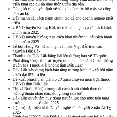
triển khai các dự án giao thông trên địa bàn
Công bố các quyết định về sắp xếp tổ chức bộ máy và công
tác cán bộ
Đẩy mạnh cải cách hành chính tạo đà cho doanh nghiệp phát
triển
UBND huyện Krông Búk triển khai nhiệm vụ cải cách hành
chính năm 2025
UBND huyện Krông Ana triển khai nhiệm vụ cải cách hành
chính năm 2025
Lễ hội Hảng Pồ - Điểm hẹn văn hóa Việt Bắc trên cao
nguyên Đắk Lắk
Thanh niên Đắk Lắk hăng hái lên đường bảo vệ Tổ quốc
Phát động Cuộc thi trực tuyến tìm hiểu “50 năm Chiến thắng
Buôn Ma Thuột, giải phóng tỉnh Đắk Lắk”
Đắk Lắk xây dựng kịch bản tăng trưởng kinh tế - xã hội năm
2025 đạt 8% trở lên
Đề xuất phương án giảm 6 cơ quan chuyên môn trực thuộc
UBND tỉnh Đắk Lắk
Thị xã Buôn Hồ tập trung cải cách hành chính theo tinh thần
"Đồng thuận nhân dân, đồng lòng cán bộ"
Đắk Lắk quyết tâm huy động nguồn lực cho mục tiêu tăng
trưởng hai con số năm 2025
Gặp mặt đại biểu trí thức, văn nghệ sĩ, báo giới Xuân Ất Tỵ
2025
Lãnh đạo UBND tỉnh Đắk Lắk đối thoại với cán bộ, hội viên,