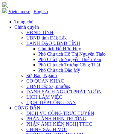
Vietnamese
|
English
Trang chủ
Chính quyền
HĐND TỈNH
UBND tỉnh Đắk Lắk
LÃNH ĐẠO UBND TỈNH
Chủ tịch Đỗ Hữu Huy
Phó Chủ tịch Hồ Thị Nguyên Thảo
Phó Chủ tịch Nguyễn Thiên Văn
Phó Chủ tịch Trương Công Thái
Phó Chủ tịch Đào Mỹ
Sở, Ban, Ngành
CƠ QUAN KHÁC
UBND các xã, phường
DANH SÁCH NGƯỜI PHÁT NGÔN
LỊCH LÀM VIỆC
LỊCH TIẾP CÔNG DÂN
CÔNG DÂN
DỊCH VỤ CÔNG TRỰC TUYẾN
PHẢN ÁNH HIỆN TRƯỜNG
PHẢN ÁNH KIẾN NGHỊ TTHC
CHÍNH SÁCH MỚI