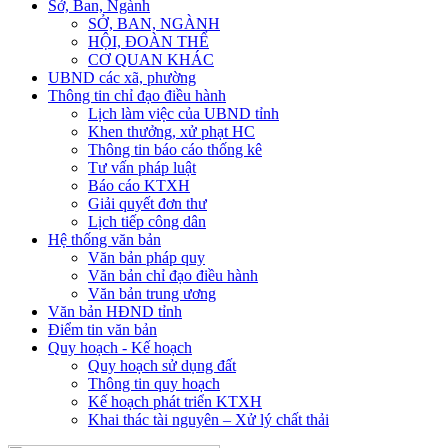
Sở, Ban, Ngành
SỞ, BAN, NGÀNH
HỘI, ĐOÀN THỂ
CƠ QUAN KHÁC
UBND các xã, phường
Thông tin chỉ đạo điều hành
Lịch làm việc của UBND tỉnh
Khen thưởng, xử phạt HC
Thông tin báo cáo thống kê
Tư vấn pháp luật
Báo cáo KTXH
Giải quyết đơn thư
Lịch tiếp công dân
Hệ thống văn bản
Văn bản pháp quy
Văn bản chỉ đạo điều hành
Văn bản trung ương
Văn bản HĐND tỉnh
Điểm tin văn bản
Quy hoạch - Kế hoạch
Quy hoạch sử dụng đất
Thông tin quy hoạch
Kế hoạch phát triển KTXH
Khai thác tài nguyên – Xử lý chất thải