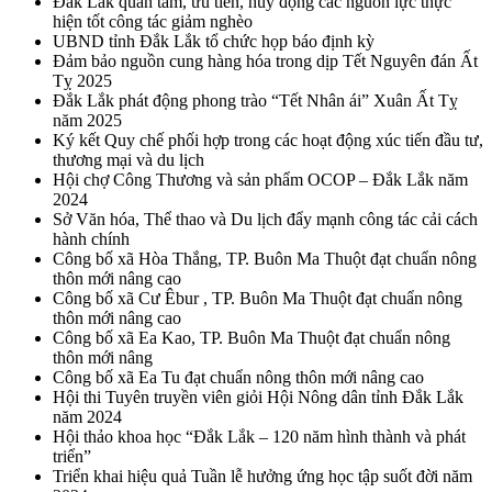
Đắk Lắk quan tâm, ưu tiên, huy động các nguồn lực thực
hiện tốt công tác giảm nghèo
UBND tỉnh Đắk Lắk tổ chức họp báo định kỳ
Đảm bảo nguồn cung hàng hóa trong dịp Tết Nguyên đán Ất
Tỵ 2025
Đắk Lắk phát động phong trào “Tết Nhân ái” Xuân Ất Tỵ
năm 2025
Ký kết Quy chế phối hợp trong các hoạt động xúc tiến đầu tư,
thương mại và du lịch
Hội chợ Công Thương và sản phẩm OCOP – Đắk Lắk năm
2024
Sở Văn hóa, Thể thao và Du lịch đẩy mạnh công tác cải cách
hành chính
Công bố xã Hòa Thắng, TP. Buôn Ma Thuột đạt chuẩn nông
thôn mới nâng cao
Công bố xã Cư Êbur , TP. Buôn Ma Thuột đạt chuẩn nông
thôn mới nâng cao
Công bố xã Ea Kao, TP. Buôn Ma Thuột đạt chuẩn nông
thôn mới nâng
Công bố xã Ea Tu đạt chuẩn nông thôn mới nâng cao
Hội thi Tuyên truyền viên giỏi Hội Nông dân tỉnh Đắk Lắk
năm 2024
Hội thảo khoa học “Đắk Lắk – 120 năm hình thành và phát
triển”
Triển khai hiệu quả Tuần lễ hưởng ứng học tập suốt đời năm