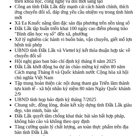
triển khoa học, công nghệ và đổi mới sáng tạo
Công an tỉnh Đắk Lắk đẩy mạnh cải cách hành chính, thích
ứng chuyển đổi số, đáp ứng yêu cầu nhiệm vụ trong tình hình
mới
Xã Ea Knuếc nâng tầm đặc sản địa phương trên nền tảng số
Đắk Lắk tập huấn triển khai 100 ngày cao điểm phong trào
"Bình dân học vụ số" đến xã, phường
Xử lý nghiêm các hành vi buôn bán, vận chuyển, giết mổ lợn
bệnh trái phép
UBND tỉnh Đắk Lắk và Viettel ký kết thỏa thuận hợp tác về
chuyển đổi số
Hội nghị giao ban báo chí định kỳ tháng 8 năm 2025
Đắk Lắk khởi động ba dự án chào mừng kỷ niệm 80 năm
Cách mạng Tháng 8 và Quốc khánh nước Cộng hòa xã hội
chủ nghĩa Việt Nam
Tập trung hoàn thiện các nội dung tham gia Triển lãm thành
tựu kinh tế - xã hội nhân kỷ niệm 80 năm Ngày Quốc khánh
2/9
UBND tỉnh họp báo định kỳ tháng 7/2025
Chung sức, đồng lòng, đoàn kết xây dựng tỉnh Đắk Lắk giàu
đẹp, văn minh, bản sắc
Đắk Lắk quyết tâm chống khai thác hải sản bất hợp pháp,
không báo cáo và không theo quy định
Tăng cường quản lý chất lượng, an toàn thực phẩm trên địa
bàn tỉnh Đắk Lắk