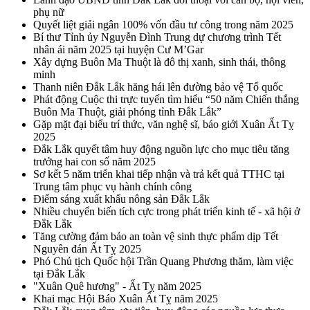
phụ nữ
Quyết liệt giải ngân 100% vốn đầu tư công trong năm 2025
Bí thư Tỉnh ủy Nguyễn Đình Trung dự chương trình Tết
nhân ái năm 2025 tại huyện Cư M’Gar
Xây dựng Buôn Ma Thuột là đô thị xanh, sinh thái, thông
minh
Thanh niên Đắk Lắk hăng hái lên đường bảo vệ Tổ quốc
Phát động Cuộc thi trực tuyến tìm hiểu “50 năm Chiến thắng
Buôn Ma Thuột, giải phóng tỉnh Đắk Lắk”
Gặp mặt đại biểu trí thức, văn nghệ sĩ, báo giới Xuân Ất Tỵ
2025
Đắk Lắk quyết tâm huy động nguồn lực cho mục tiêu tăng
trưởng hai con số năm 2025
Sơ kết 5 năm triển khai tiếp nhận và trả kết quả TTHC tại
Trung tâm phục vụ hành chính công
Điểm sáng xuất khẩu nông sản Đắk Lắk
Nhiều chuyển biến tích cực trong phát triển kinh tế - xã hội ở
Đắk Lắk
Tăng cường đảm bảo an toàn vệ sinh thực phẩm dịp Tết
Nguyên đán Ất Tỵ 2025
Phó Chủ tịch Quốc hội Trần Quang Phương thăm, làm việc
tại Đắk Lắk
"Xuân Quê hương" - Ất Tỵ năm 2025
Khai mạc Hội Báo Xuân Ất Tỵ năm 2025