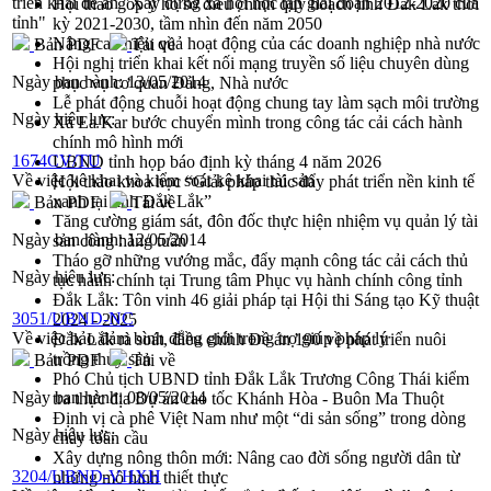
triển khai đề án "Xây dựng xã hội học tập giai đoạn 2012-2020 của
Hội thảo góp ý hồ sơ điều chỉnh quy hoạch tỉnh Đắk Lắk thời
tỉnh"
kỳ 2021-2030, tầm nhìn đến năm 2050
Nâng cao hiệu quả hoạt động của các doanh nghiệp nhà nước
Bản PDF
Tải về
Hội nghị triển khai kết nối mạng truyền số liệu chuyên dùng
Ngày ban hành:
13/05/2014
phục vụ cơ quan Đảng, Nhà nước
Lễ phát động chuỗi hoạt động chung tay làm sạch môi trường
Ngày hiệu lực:
Xã Ea Kar bước chuyển mình trong công tác cải cách hành
chính mô hình mới
1674CV/TU
UBND tỉnh họp báo định kỳ tháng 4 năm 2026
Về việc kê khai và kiểm soát kê khai tài sản
Hội thảo khoa học “Giải pháp thúc đẩy phát triển nền kinh tế
xanh tại tỉnh Đắk Lắk”
Bản PDF
Tải về
Tăng cường giám sát, đôn đốc thực hiện nhiệm vụ quản lý tài
Ngày ban hành:
12/05/2014
sản công hàng tuần
Tháo gỡ những vướng mắc, đẩy mạnh công tác cải cách thủ
Ngày hiệu lực:
tục hành chính tại Trung tâm Phục vụ hành chính công tỉnh
Đắk Lắk: Tôn vinh 46 giải pháp tại Hội thi Sáng tạo Kỹ thuật
3051/UBND-NC
2024 - 2025
Về việc bảo đảm bình đẳng giới trong trợ giúp pháp lý
Đắk Lắk rà soát, điều chỉnh Đề án 190 về phát triển nuôi
trồng thủy sản
Bản PDF
Tải về
Phó Chủ tịch UBND tỉnh Đắk Lắk Trương Công Thái kiểm
Ngày ban hành:
08/05/2014
tra thực địa Dự án cao tốc Khánh Hòa - Buôn Ma Thuột
Định vị cà phê Việt Nam như một “di sản sống” trong dòng
Ngày hiệu lực:
chảy toàn cầu
Xây dựng nông thôn mới: Nâng cao đời sống người dân từ
3204/UBND-VHXH
những mô hình thiết thực