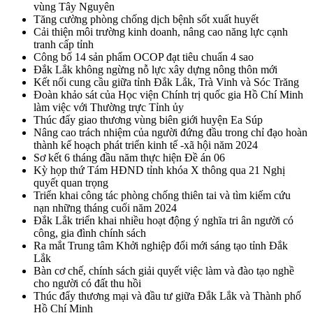
vùng Tây Nguyên
Tăng cường phòng chống dịch bệnh sốt xuất huyết
Cải thiện môi trường kinh doanh, nâng cao năng lực cạnh
tranh cấp tỉnh
Công bố 14 sản phẩm OCOP đạt tiêu chuẩn 4 sao
Đắk Lắk không ngừng nỗ lực xây dựng nông thôn mới
Kết nối cung cầu giữa tỉnh Đắk Lắk, Trà Vinh và Sóc Trăng
Đoàn khảo sát của Học viện Chính trị quốc gia Hồ Chí Minh
làm việc với Thường trực Tỉnh ủy
Thúc đẩy giao thương vùng biên giới huyện Ea Súp
Nâng cao trách nhiệm của người đứng đầu trong chỉ đạo hoàn
thành kế hoạch phát triển kinh tế -xã hội năm 2024
Sơ kết 6 tháng đầu năm thực hiện Đề án 06
Kỳ họp thứ Tám HĐND tỉnh khóa X thông qua 21 Nghị
quyết quan trọng
Triển khai công tác phòng chống thiên tai và tìm kiếm cứu
nạn những tháng cuối năm 2024
Đắk Lắk triển khai nhiều hoạt động ý nghĩa tri ân người có
công, gia đình chính sách
Ra mắt Trung tâm Khởi nghiệp đổi mới sáng tạo tỉnh Đắk
Lắk
Bàn cơ chế, chính sách giải quyết việc làm và đào tạo nghề
cho người có đất thu hồi
Thúc đẩy thương mại và đầu tư giữa Đắk Lắk và Thành phố
Hồ Chí Minh