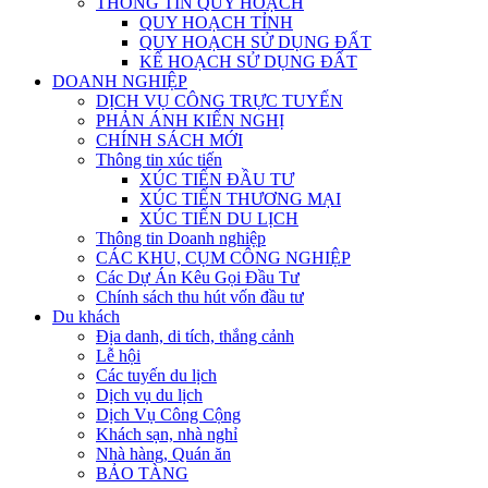
THÔNG TIN QUY HOẠCH
QUY HOẠCH TỈNH
QUY HOẠCH SỬ DỤNG ĐẤT
KẾ HOẠCH SỬ DỤNG ĐẤT
DOANH NGHIỆP
DỊCH VỤ CÔNG TRỰC TUYẾN
PHẢN ÁNH KIẾN NGHỊ
CHÍNH SÁCH MỚI
Thông tin xúc tiến
XÚC TIẾN ĐẦU TƯ
XÚC TIẾN THƯƠNG MẠI
XÚC TIẾN DU LỊCH
Thông tin Doanh nghiệp
CÁC KHU, CỤM CÔNG NGHIỆP
Các Dự Án Kêu Gọi Đầu Tư
Chính sách thu hút vốn đầu tư
Du khách
Địa danh, di tích, thắng cảnh
Lễ hội
Các tuyến du lịch
Dịch vụ du lịch
Dịch Vụ Công Cộng
Khách sạn, nhà nghỉ
Nhà hàng, Quán ăn
BẢO TÀNG