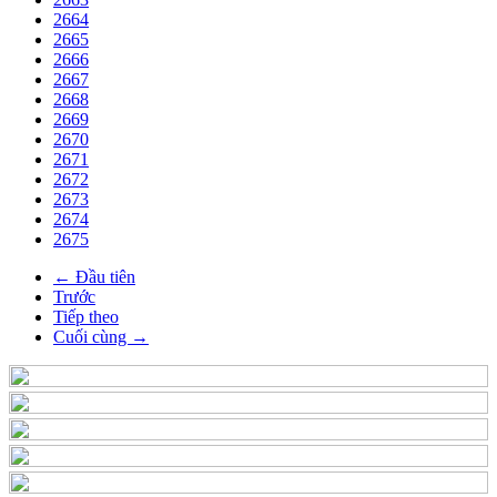
2664
2665
2666
2667
2668
2669
2670
2671
2672
2673
2674
2675
← Đầu tiên
Trước
Tiếp theo
Cuối cùng →