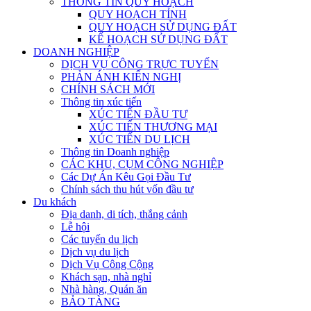
THÔNG TIN QUY HOẠCH
QUY HOẠCH TỈNH
QUY HOẠCH SỬ DỤNG ĐẤT
KẾ HOẠCH SỬ DỤNG ĐẤT
DOANH NGHIỆP
DỊCH VỤ CÔNG TRỰC TUYẾN
PHẢN ÁNH KIẾN NGHỊ
CHÍNH SÁCH MỚI
Thông tin xúc tiến
XÚC TIẾN ĐẦU TƯ
XÚC TIẾN THƯƠNG MẠI
XÚC TIẾN DU LỊCH
Thông tin Doanh nghiệp
CÁC KHU, CỤM CÔNG NGHIỆP
Các Dự Án Kêu Gọi Đầu Tư
Chính sách thu hút vốn đầu tư
Du khách
Địa danh, di tích, thắng cảnh
Lễ hội
Các tuyến du lịch
Dịch vụ du lịch
Dịch Vụ Công Cộng
Khách sạn, nhà nghỉ
Nhà hàng, Quán ăn
BẢO TÀNG