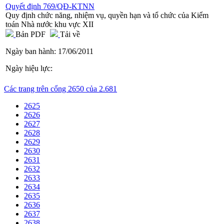
Quyết định 769/QĐ-KTNN
Quy định chức năng, nhiệm vụ, quyền hạn và tổ chức của Kiểm
toán Nhà nước khu vực XII
Bản PDF
Tải về
Ngày ban hành:
17/06/2011
Ngày hiệu lực:
Các trang trên cổng 2650 của 2.681
2625
2626
2627
2628
2629
2630
2631
2632
2633
2634
2635
2636
2637
2638