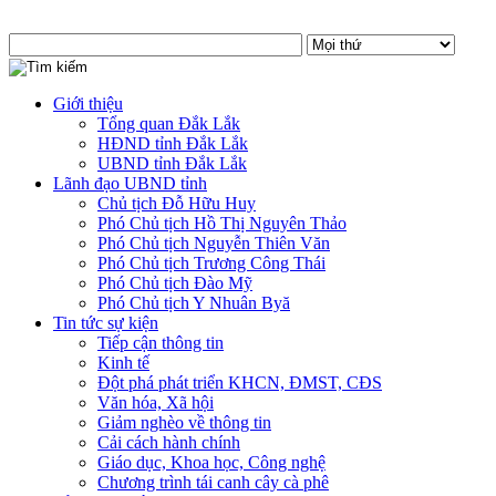
Giới thiệu
Tổng quan Đắk Lắk
HĐND tỉnh Đắk Lắk
UBND tỉnh Đắk Lắk
Lãnh đạo UBND tỉnh
Chủ tịch Đỗ Hữu Huy
Phó Chủ tịch Hồ Thị Nguyên Thảo
Phó Chủ tịch Nguyễn Thiên Văn
Phó Chủ tịch Trương Công Thái
Phó Chủ tịch Đào Mỹ
Phó Chủ tịch Y Nhuân Byă
Tin tức sự kiện
Tiếp cận thông tin
Kinh tế
Đột phá phát triển KHCN, ĐMST, CĐS
Văn hóa, Xã hội
Giảm nghèo về thông tin
Cải cách hành chính
Giáo dục, Khoa học, Công nghệ
Chương trình tái canh cây cà phê