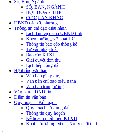
Sở, Ban, Ngành
SỞ, BAN, NGÀNH
HỘI, ĐOÀN THỂ
CƠ QUAN KHÁC
UBND các xã, phường
Thông tin chỉ đạo điều hành
Lịch làm việc của UBND tỉnh
Khen thưởng, xử phạt HC
Thông tin báo cáo thống kê
Tư vấn pháp luật
Báo cáo KTXH
Giải quyết đơn thư
Lịch tiếp công dân
Hệ thống văn bản
Văn bản pháp quy
Văn bản chỉ đạo điều hành
Văn bản trung ương
Văn bản HĐND tỉnh
Điểm tin văn bản
Quy hoạch - Kế hoạch
Quy hoạch sử dụng đất
Thông tin quy hoạch
Kế hoạch phát triển KTXH
Khai thác tài nguyên – Xử lý chất thải