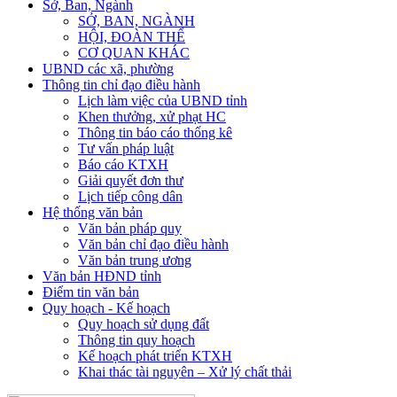
Sở, Ban, Ngành
SỞ, BAN, NGÀNH
HỘI, ĐOÀN THỂ
CƠ QUAN KHÁC
UBND các xã, phường
Thông tin chỉ đạo điều hành
Lịch làm việc của UBND tỉnh
Khen thưởng, xử phạt HC
Thông tin báo cáo thống kê
Tư vấn pháp luật
Báo cáo KTXH
Giải quyết đơn thư
Lịch tiếp công dân
Hệ thống văn bản
Văn bản pháp quy
Văn bản chỉ đạo điều hành
Văn bản trung ương
Văn bản HĐND tỉnh
Điểm tin văn bản
Quy hoạch - Kế hoạch
Quy hoạch sử dụng đất
Thông tin quy hoạch
Kế hoạch phát triển KTXH
Khai thác tài nguyên – Xử lý chất thải