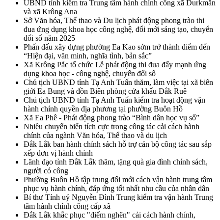
UBND tỉnh kiểm tra Trung tâm hành chính công xã Durkmăn
và xã Krông Ana
Sở Văn hóa, Thể thao và Du lịch phát động phong trào thi
đua ứng dụng khoa học công nghệ, đổi mới sáng tạo, chuyển
đổi số năm 2025
Phấn đấu xây dựng phường Ea Kao sớm trở thành điểm đến
“Hiện đại, văn minh, nghĩa tình, bản sắc”
Xã Krông Pắc tổ chức Lễ phát động thi đua đẩy mạnh ứng
dụng khoa học - công nghệ, chuyển đổi số
Chủ tịch UBND tỉnh Tạ Anh Tuấn thăm, làm việc tại xã biên
giới Ea Bung và đồn Biên phòng cửa khẩu Đắk Ruê
Chủ tịch UBND tỉnh Tạ Anh Tuấn kiểm tra hoạt động vận
hành chính quyền địa phương tại phường Buôn Hồ
Xã Ea Phê - Phát động phong trào “Bình dân học vụ số”
Nhiều chuyển biến tích cực trong công tác cải cách hành
chính của ngành Văn hóa, Thể thao và du lịch
Đắk Lắk ban hành chính sách hỗ trợ cán bộ công tác sau sắp
xếp đơn vị hành chính
Lãnh đạo tỉnh Đắk Lắk thăm, tặng quà gia đình chính sách,
người có công
Phường Buôn Hồ tập trung đổi mới cách vận hành trung tâm
phục vụ hành chính, đáp ứng tốt nhất nhu cầu của nhân dân
Bí thư Tỉnh uỷ Nguyễn Đình Trung kiểm tra vận hành Trung
tâm hành chính công cấp xã
Đắk Lắk khắc phục "điểm nghẽn" cải cách hành chính,