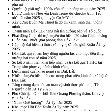
phụ nữ
Quyết liệt giải ngân 100% vốn đầu tư công trong năm 2025
Bí thư Tỉnh ủy Nguyễn Đình Trung dự chương trình Tết
nhân ái năm 2025 tại huyện Cư M’Gar
Xây dựng Buôn Ma Thuột là đô thị xanh, sinh thái, thông
minh
Thanh niên Đắk Lắk hăng hái lên đường bảo vệ Tổ quốc
Phát động Cuộc thi trực tuyến tìm hiểu “50 năm Chiến thắng
Buôn Ma Thuột, giải phóng tỉnh Đắk Lắk”
Gặp mặt đại biểu trí thức, văn nghệ sĩ, báo giới Xuân Ất Tỵ
2025
Đắk Lắk quyết tâm huy động nguồn lực cho mục tiêu tăng
trưởng hai con số năm 2025
Sơ kết 5 năm triển khai tiếp nhận và trả kết quả TTHC tại
Trung tâm phục vụ hành chính công
Điểm sáng xuất khẩu nông sản Đắk Lắk
Nhiều chuyển biến tích cực trong phát triển kinh tế - xã hội ở
Đắk Lắk
Tăng cường đảm bảo an toàn vệ sinh thực phẩm dịp Tết
Nguyên đán Ất Tỵ 2025
Phó Chủ tịch Quốc hội Trần Quang Phương thăm, làm việc
tại Đắk Lắk
"Xuân Quê hương" - Ất Tỵ năm 2025
Khai mạc Hội Báo Xuân Ất Tỵ năm 2025