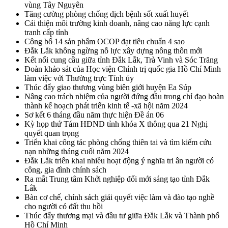
vùng Tây Nguyên
Tăng cường phòng chống dịch bệnh sốt xuất huyết
Cải thiện môi trường kinh doanh, nâng cao năng lực cạnh
tranh cấp tỉnh
Công bố 14 sản phẩm OCOP đạt tiêu chuẩn 4 sao
Đắk Lắk không ngừng nỗ lực xây dựng nông thôn mới
Kết nối cung cầu giữa tỉnh Đắk Lắk, Trà Vinh và Sóc Trăng
Đoàn khảo sát của Học viện Chính trị quốc gia Hồ Chí Minh
làm việc với Thường trực Tỉnh ủy
Thúc đẩy giao thương vùng biên giới huyện Ea Súp
Nâng cao trách nhiệm của người đứng đầu trong chỉ đạo hoàn
thành kế hoạch phát triển kinh tế -xã hội năm 2024
Sơ kết 6 tháng đầu năm thực hiện Đề án 06
Kỳ họp thứ Tám HĐND tỉnh khóa X thông qua 21 Nghị
quyết quan trọng
Triển khai công tác phòng chống thiên tai và tìm kiếm cứu
nạn những tháng cuối năm 2024
Đắk Lắk triển khai nhiều hoạt động ý nghĩa tri ân người có
công, gia đình chính sách
Ra mắt Trung tâm Khởi nghiệp đổi mới sáng tạo tỉnh Đắk
Lắk
Bàn cơ chế, chính sách giải quyết việc làm và đào tạo nghề
cho người có đất thu hồi
Thúc đẩy thương mại và đầu tư giữa Đắk Lắk và Thành phố
Hồ Chí Minh