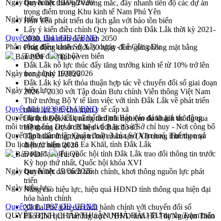
Ngày ban hành:
19/06/2026
Quyết liệt tháo gỡ vướng mắc, đẩy nhanh tiến độ các dự án
trọng điểm trong Khu kinh tế Nam Phú Yên
Ngày hiệu lực:
Hòn Yến phát triển du lịch gắn với bảo tồn biển
Lấy ý kiến điều chỉnh Quy hoạch tỉnh Đắk Lắk thời kỳ 2021-
Quyết định 1941/QĐ-UBND
2030, tầm nhìn đến năm 2050
Phân công điều hành Sở Xây dựng - Lê Công Du
Phát động chiến dịch 30 ngày đêm giải phóng mặt bằng
Tuyến đường bộ ven biển
Bản PDF
Tải về
Đắk Lắk nỗ lực thúc đẩy tăng trưởng kinh tế từ 10% trở lên
Ngày ban hành:
19/06/2026
trong Quý II/2026
Đắk Lắk ký kết thỏa thuận hợp tác về chuyển đổi số giai đoạn
Ngày hiệu lực:
2026 – 2030 với Tập đoàn Bưu chính Viễn thông Việt Nam
Thứ trưởng Bộ Y tế làm việc với tỉnh Đắk Lắk về phát triển
Quyết định 1939/QĐ-UBND
nhân lực y tế cho trạm y tế cấp xã
Quyết định duyệt kết quả thẩm định Báo cáo đánh giá tác động
Du lịch Đắk Lắk nâng tầm trải nghiệm du khách thông qua
môi trường của Dự án Khu di tích lịch sử Sở chỉ huy - Nơi công bố
Hệ thống cơ sở dữ liệu và Bản đồ số
Quyết định thành lập Quân đoàn 3 của Sở Văn hoá, Thể thao và
Tập huấn ứng dụng trí tuệ nhân tạo (AI) trong thương mại
Du lịch thực hiện tại xã Ea Khăl, tỉnh Đắk Lắk
điện tử năm 2026
Đoàn đại biểu Quốc hội tỉnh Đắk Lắk trao đổi thông tin trước
Bản PDF
Tải về
Kỳ họp thứ nhất, Quốc hội khóa XVI
Ngày ban hành:
19/06/2026
Quyết liệt cải cách hành chính, khơi thông nguồn lực phát
triển
Ngày hiệu lực:
Nâng cao hiệu lực, hiệu quả HĐND tỉnh thông qua hiện đại
hóa hành chính
Quyết định 1937/QĐ-UBND
Xã Ea Phê gắn cải cách hành chính với chuyển đổi số
QUYẾT ĐỊNH CHẤP THUẬN NHÀ ĐẦU TƯ dự án Trạm biến
Phó Chủ tịch Thường trực UBND tỉnh Hồ Thị Nguyên Thảo