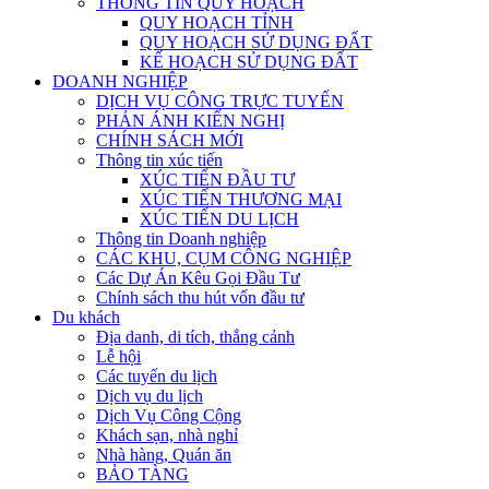
THÔNG TIN QUY HOẠCH
QUY HOẠCH TỈNH
QUY HOẠCH SỬ DỤNG ĐẤT
KẾ HOẠCH SỬ DỤNG ĐẤT
DOANH NGHIỆP
DỊCH VỤ CÔNG TRỰC TUYẾN
PHẢN ÁNH KIẾN NGHỊ
CHÍNH SÁCH MỚI
Thông tin xúc tiến
XÚC TIẾN ĐẦU TƯ
XÚC TIẾN THƯƠNG MẠI
XÚC TIẾN DU LỊCH
Thông tin Doanh nghiệp
CÁC KHU, CỤM CÔNG NGHIỆP
Các Dự Án Kêu Gọi Đầu Tư
Chính sách thu hút vốn đầu tư
Du khách
Địa danh, di tích, thắng cảnh
Lễ hội
Các tuyến du lịch
Dịch vụ du lịch
Dịch Vụ Công Cộng
Khách sạn, nhà nghỉ
Nhà hàng, Quán ăn
BẢO TÀNG