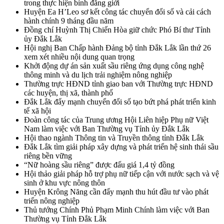
trong thực hiện bình đẳng giới
Huyện Ea H’Leo sơ kết công tác chuyển đổi số và cải cách
hành chính 9 tháng đầu năm
Đồng chí Huỳnh Thị Chiến Hòa giữ chức Phó Bí thư Tỉnh
ủy Đắk Lắk
Hội nghị Ban Chấp hành Đảng bộ tỉnh Đắk Lắk lần thứ 26
xem xét nhiều nội dung quan trọng
Khởi động dự án sản xuất sầu riêng ứng dụng công nghệ
thông minh và du lịch trải nghiệm nông nghiệp
Thường trực HĐND tỉnh giao ban với Thường trực HĐND
các huyện, thị xã, thành phố
Đắk Lắk đẩy mạnh chuyển đổi số tạo bứt phá phát triển kinh
tế xã hội
Đoàn công tác của Trung ương Hội Liên hiệp Phụ nữ Việt
Nam làm việc với Ban Thường vụ Tỉnh ủy Đắk Lắk
Hội thao ngành Thông tin và Truyền thông tỉnh Đắk Lắk
Đắk Lắk tìm giải pháp xây dựng và phát triển hệ sinh thái sầu
riêng bền vững
“Nữ hoàng sầu riêng” được đấu giá 1,4 tỷ đồng
Hội thảo giải pháp hỗ trợ phụ nữ tiếp cận với nước sạch và vệ
sinh ở khu vực nông thôn
Huyện Krông Năng cần đẩy mạnh thu hút đầu tư vào phát
triển nông nghiệp
Thủ tướng Chính Phủ Phạm Minh Chính làm việc với Ban
Thường vụ Tỉnh Đắk Lắk