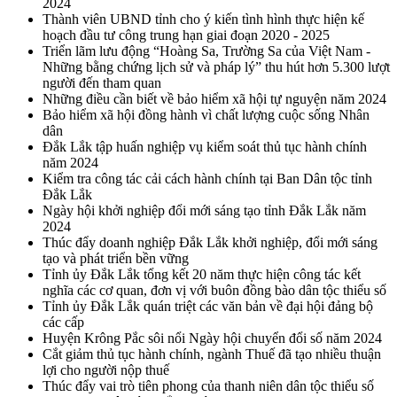
2024
Thành viên UBND tỉnh cho ý kiến tình hình thực hiện kế
hoạch đầu tư công trung hạn giai đoạn 2020 - 2025
Triển lãm lưu động “Hoàng Sa, Trường Sa của Việt Nam -
Những bằng chứng lịch sử và pháp lý” thu hút hơn 5.300 lượt
người đến tham quan
Những điều cần biết về bảo hiểm xã hội tự nguyện năm 2024
Bảo hiểm xã hội đồng hành vì chất lượng cuộc sống Nhân
dân
Đắk Lắk tập huấn nghiệp vụ kiểm soát thủ tục hành chính
năm 2024
Kiểm tra công tác cải cách hành chính tại Ban Dân tộc tỉnh
Đắk Lắk
Ngày hội khởi nghiệp đổi mới sáng tạo tỉnh Đắk Lắk năm
2024
Thúc đẩy doanh nghiệp Đắk Lắk khởi nghiệp, đổi mới sáng
tạo và phát triển bền vững
Tỉnh ủy Đắk Lắk tổng kết 20 năm thực hiện công tác kết
nghĩa các cơ quan, đơn vị với buôn đồng bào dân tộc thiểu số
Tỉnh ủy Đắk Lắk quán triệt các văn bản về đại hội đảng bộ
các cấp
Huyện Krông Pắc sôi nổi Ngày hội chuyển đổi số năm 2024
Cắt giảm thủ tục hành chính, ngành Thuế đã tạo nhiều thuận
lợi cho người nộp thuế
Thúc đẩy vai trò tiên phong của thanh niên dân tộc thiểu số