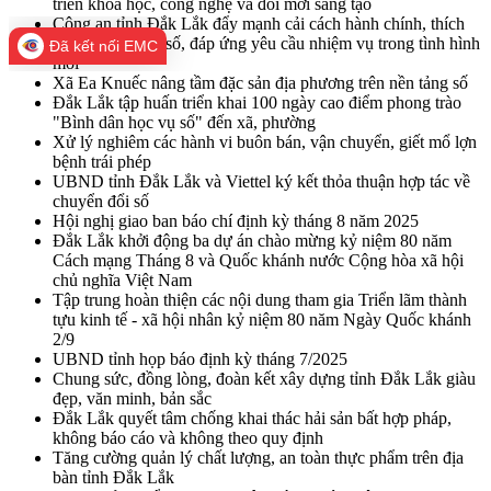
triển khoa học, công nghệ và đổi mới sáng tạo
Công an tỉnh Đắk Lắk đẩy mạnh cải cách hành chính, thích
ứng chuyển đổi số, đáp ứng yêu cầu nhiệm vụ trong tình hình
Đã kết nối EMC
mới
Xã Ea Knuếc nâng tầm đặc sản địa phương trên nền tảng số
Đắk Lắk tập huấn triển khai 100 ngày cao điểm phong trào
"Bình dân học vụ số" đến xã, phường
Xử lý nghiêm các hành vi buôn bán, vận chuyển, giết mổ lợn
bệnh trái phép
UBND tỉnh Đắk Lắk và Viettel ký kết thỏa thuận hợp tác về
chuyển đổi số
Hội nghị giao ban báo chí định kỳ tháng 8 năm 2025
Đắk Lắk khởi động ba dự án chào mừng kỷ niệm 80 năm
Cách mạng Tháng 8 và Quốc khánh nước Cộng hòa xã hội
chủ nghĩa Việt Nam
Tập trung hoàn thiện các nội dung tham gia Triển lãm thành
tựu kinh tế - xã hội nhân kỷ niệm 80 năm Ngày Quốc khánh
2/9
UBND tỉnh họp báo định kỳ tháng 7/2025
Chung sức, đồng lòng, đoàn kết xây dựng tỉnh Đắk Lắk giàu
đẹp, văn minh, bản sắc
Đắk Lắk quyết tâm chống khai thác hải sản bất hợp pháp,
không báo cáo và không theo quy định
Tăng cường quản lý chất lượng, an toàn thực phẩm trên địa
bàn tỉnh Đắk Lắk