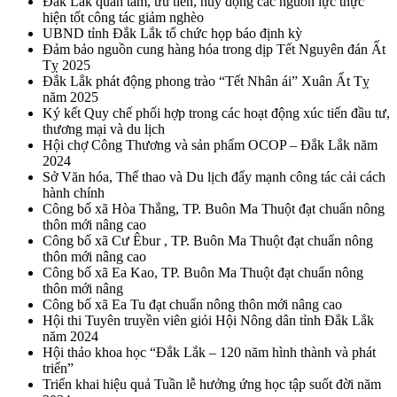
Đắk Lắk quan tâm, ưu tiên, huy động các nguồn lực thực
hiện tốt công tác giảm nghèo
UBND tỉnh Đắk Lắk tổ chức họp báo định kỳ
Đảm bảo nguồn cung hàng hóa trong dịp Tết Nguyên đán Ất
Tỵ 2025
Đắk Lắk phát động phong trào “Tết Nhân ái” Xuân Ất Tỵ
năm 2025
Ký kết Quy chế phối hợp trong các hoạt động xúc tiến đầu tư,
thương mại và du lịch
Hội chợ Công Thương và sản phẩm OCOP – Đắk Lắk năm
2024
Sở Văn hóa, Thể thao và Du lịch đẩy mạnh công tác cải cách
hành chính
Công bố xã Hòa Thắng, TP. Buôn Ma Thuột đạt chuẩn nông
thôn mới nâng cao
Công bố xã Cư Êbur , TP. Buôn Ma Thuột đạt chuẩn nông
thôn mới nâng cao
Công bố xã Ea Kao, TP. Buôn Ma Thuột đạt chuẩn nông
thôn mới nâng
Công bố xã Ea Tu đạt chuẩn nông thôn mới nâng cao
Hội thi Tuyên truyền viên giỏi Hội Nông dân tỉnh Đắk Lắk
năm 2024
Hội thảo khoa học “Đắk Lắk – 120 năm hình thành và phát
triển”
Triển khai hiệu quả Tuần lễ hưởng ứng học tập suốt đời năm