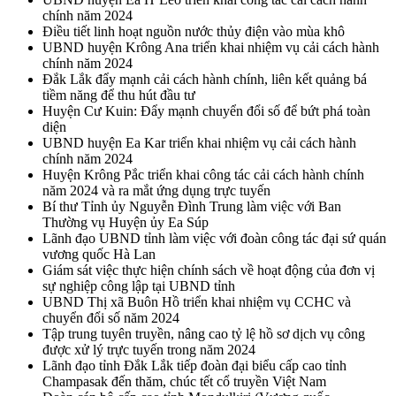
chính năm 2024
Điều tiết linh hoạt nguồn nước thủy điện vào mùa khô
UBND huyện Krông Ana triển khai nhiệm vụ cải cách hành
chính năm 2024
Đắk Lắk đẩy mạnh cải cách hành chính, liên kết quảng bá
tiềm năng để thu hút đầu tư
Huyện Cư Kuin: Đẩy mạnh chuyển đổi số để bứt phá toàn
diện
UBND huyện Ea Kar triển khai nhiệm vụ cải cách hành
chính năm 2024
Huyện Krông Pắc triển khai công tác cải cách hành chính
năm 2024 và ra mắt ứng dụng trực tuyến
Bí thư Tỉnh ủy Nguyễn Đình Trung làm việc với Ban
Thường vụ Huyện ủy Ea Súp
Lãnh đạo UBND tỉnh làm việc với đoàn công tác đại sứ quán
vương quốc Hà Lan
Giám sát việc thực hiện chính sách về hoạt động của đơn vị
sự nghiệp công lập tại UBND tỉnh
UBND Thị xã Buôn Hồ triển khai nhiệm vụ CCHC và
chuyển đổi số năm 2024
Tập trung tuyên truyền, nâng cao tỷ lệ hồ sơ dịch vụ công
được xử lý trực tuyến trong năm 2024
Lãnh đạo tỉnh Đắk Lắk tiếp đoàn đại biểu cấp cao tỉnh
Champasak đến thăm, chúc tết cổ truyền Việt Nam