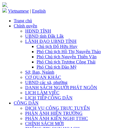
Vietnamese
|
English
Trang chủ
Chính quyền
HĐND TỈNH
UBND tỉnh Đắk Lắk
LÃNH ĐẠO UBND TỈNH
Chủ tịch Đỗ Hữu Huy
Phó Chủ tịch Hồ Thị Nguyên Thảo
Phó Chủ tịch Nguyễn Thiên Văn
Phó Chủ tịch Trương Công Thái
Phó Chủ tịch Đào Mỹ
Sở, Ban, Ngành
CƠ QUAN KHÁC
UBND các xã, phường
DANH SÁCH NGƯỜI PHÁT NGÔN
LỊCH LÀM VIỆC
LỊCH TIẾP CÔNG DÂN
CÔNG DÂN
DỊCH VỤ CÔNG TRỰC TUYẾN
PHẢN ÁNH HIỆN TRƯỜNG
PHẢN ÁNH KIẾN NGHỊ TTHC
CHÍNH SÁCH MỚI