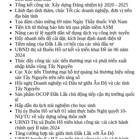
Tổng kết công tác Xây dựng Đảng nhiệm kỳ 2020 - 2025
Lãnh đạo tỉnh thăm, chúc Tết các doanh nghiệp, đơn vị trên
địa bàn tỉnh
Tọa đàm chào mừng 69 năm Ngày Thầy thuốc Việt Nam
Tiện ích từ thông báo lưu trú qua phần mềm ASM
Nâng cao tỷ lệ người dân sử dụng dịch vụ công trực tuyến
Đẩy nhanh tiến độ cài đặt, kích hoạt định danh điện tử
Tiềm năng của Đắk Lắk cơ hội của các nhà đầu tư
UBND thị xã Buôn Hồ sơ kết và triển khai Đề án 06 năm
2024
Thúc đẩy công tác xúc tiến thương mại và phát triển xuất
nhập khẩu vùng Tây Nguyên
Cục Xúc tiến Thương mại hỗ trợ quảng bá thương hiệu nông
sản Tây Nguyên trên nền tảng số
Hội nghị Doanh nghiệp và Đầu tư giữa Ấn Độ và các tỉnh
Tây Nguyên
Sản phẩm OCOP Đắk Lắk chủ động tiếp cận thị trường quốc
tế
Hấp dẫn du lịch trải nghiệm cho học sinh
Thị ủy Buôn Hồ sơ kết 01 năm thực hiện Nghị quyết 10-
NQ/TU về xây dựng nông thôn mới
UBND Thị xã Buôn Hồ triển khai công tác cải cách hành
chính quý II năm 2024
Tăng cường hợp tác giữa tỉnh Đắk Lắk với Ấn Độ
UBND huyện Ea H’Leo triển khai công tác cải cách hành