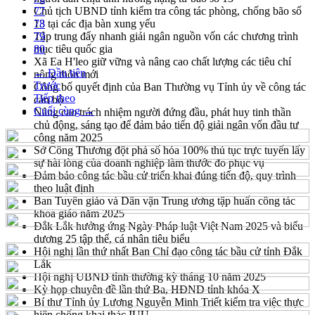
Chủ tịch UBND tỉnh kiểm tra công tác phòng, chống bão số
77
13 tại các địa bàn xung yếu
78
Tập trung đẩy nhanh giải ngân nguồn vốn các chương trình
79
mục tiêu quốc gia
80
Xã Ea H'leo giữ vững và nâng cao chất lượng các tiêu chí
← Đầu tiên
nông thôn mới
Trước
Công bố quyết định của Ban Thường vụ Tỉnh ủy về công tác
Tiếp theo
cán bộ
Cuối cùng →
Nâng cao trách nhiệm người đứng đầu, phát huy tinh thần
chủ động, sáng tạo để đảm bảo tiến độ giải ngân vốn đầu tư
công năm 2025
Sở Công Thương đột phá số hóa 100% thủ tục trực tuyến lấy
sự hài lòng của doanh nghiệp làm thước đo phục vụ
Đảm bảo công tác bầu cử triển khai đúng tiến độ, quy trình
theo luật định
Ban Tuyên giáo và Dân vận Trung ương tập huấn công tác
khoa giáo năm 2025
Đắk Lắk hưởng ứng Ngày Pháp luật Việt Nam 2025 và biểu
dương 25 tập thể, cá nhân tiêu biểu
Hội nghị lần thứ nhất Ban Chỉ đạo công tác bầu cử tỉnh Đắk
Lắk
Hội nghị UBND tỉnh thường kỳ tháng 10 năm 2025
Kỳ họp chuyên đề lần thứ Ba, HĐND tỉnh khóa X
Bí thư Tỉnh ủy Lương Nguyễn Minh Triết kiểm tra việc thực
hiện chống khai thác IUU