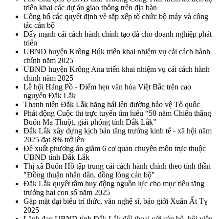
triển khai các dự án giao thông trên địa bàn
Công bố các quyết định về sắp xếp tổ chức bộ máy và công
tác cán bộ
Đẩy mạnh cải cách hành chính tạo đà cho doanh nghiệp phát
triển
UBND huyện Krông Búk triển khai nhiệm vụ cải cách hành
chính năm 2025
UBND huyện Krông Ana triển khai nhiệm vụ cải cách hành
chính năm 2025
Lễ hội Hảng Pồ - Điểm hẹn văn hóa Việt Bắc trên cao
nguyên Đắk Lắk
Thanh niên Đắk Lắk hăng hái lên đường bảo vệ Tổ quốc
Phát động Cuộc thi trực tuyến tìm hiểu “50 năm Chiến thắng
Buôn Ma Thuột, giải phóng tỉnh Đắk Lắk”
Đắk Lắk xây dựng kịch bản tăng trưởng kinh tế - xã hội năm
2025 đạt 8% trở lên
Đề xuất phương án giảm 6 cơ quan chuyên môn trực thuộc
UBND tỉnh Đắk Lắk
Thị xã Buôn Hồ tập trung cải cách hành chính theo tinh thần
"Đồng thuận nhân dân, đồng lòng cán bộ"
Đắk Lắk quyết tâm huy động nguồn lực cho mục tiêu tăng
trưởng hai con số năm 2025
Gặp mặt đại biểu trí thức, văn nghệ sĩ, báo giới Xuân Ất Tỵ
2025
Lãnh đạo UBND tỉnh Đắk Lắk đối thoại với cán bộ, hội viên,