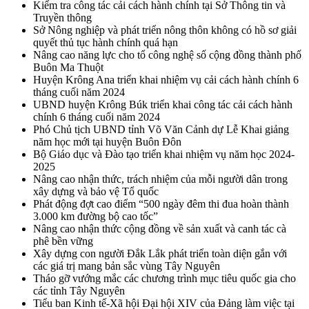
Kiểm tra công tác cải cách hành chính tại Sở Thông tin và
Truyền thông
Sở Nông nghiệp và phát triển nông thôn không có hồ sơ giải
quyết thủ tục hành chính quá hạn
Nâng cao năng lực cho tổ công nghệ số cộng đồng thành phố
Buôn Ma Thuột
Huyện Krông Ana triển khai nhiệm vụ cải cách hành chính 6
tháng cuối năm 2024
UBND huyện Krông Búk triển khai công tác cải cách hành
chính 6 tháng cuối năm 2024
Phó Chủ tịch UBND tỉnh Võ Văn Cảnh dự Lễ Khai giảng
năm học mới tại huyện Buôn Đôn
Bộ Giáo dục và Đào tạo triển khai nhiệm vụ năm học 2024-
2025
Nâng cao nhận thức, trách nhiệm của mỗi người dân trong
xây dựng và bảo vệ Tổ quốc
Phát động đợt cao điểm “500 ngày đêm thi đua hoàn thành
3.000 km đường bộ cao tốc”
Nâng cao nhận thức cộng đồng về sản xuất và canh tác cà
phê bền vững
Xây dựng con người Đắk Lắk phát triển toàn diện gắn với
các giá trị mang bản sắc vùng Tây Nguyên
Tháo gỡ vướng mắc các chương trình mục tiêu quốc gia cho
các tỉnh Tây Nguyên
Tiểu ban Kinh tế-Xã hội Đại hội XIV của Đảng làm việc tại