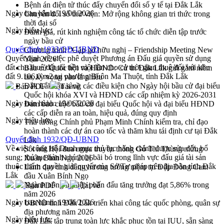
Bệnh án điện tử thúc đẩy chuyển đổi số y tế tại Đắk Lắk
Ngày ban hành:
19/06/2026
Chuyển đổi số thư viện: Mở rộng không gian tri thức trong
thời đại số
Ngày hiệu lực:
Đánh giá, rút kinh nghiệm công tác tổ chức diễn tập trước
ngày bầu cử
Quyết định 1933/QĐ-UBND
Chương trình “Gặp gỡ hữu nghị – Friendship Meeting New
Quyết định về việc phê duyệt Phương án Đấu giá quyền sử dụng
Year 2026”
đất cho thuê đất trả tiền một lần cho cả thời gian thuê đối với khu
Bầu cử Quốc hội và HĐND: Cử tri Đắk Lắk gửi gắm niềm
đất 9.106,0 m2 tại phường Buôn Ma Thuột, tỉnh Đắk Lắk
tin, kỳ vọng vào lá phiếu
Đắk Lắk sẵn sàng các điều kiện cho Ngày hội bầu cử đại biểu
Bản PDF
Tải về
Quốc hội khóa XVI và HĐND các cấp nhiệm kỳ 2026-2031
Ngày ban hành:
19/06/2026
Đảm bảo cuộc bầu cử đại biểu Quốc hội và đại biểu HĐND
các cấp diễn ra an toàn, hiệu quả, đúng quy định
Ngày hiệu lực:
Thủ tướng Chính phủ Phạm Minh Chính kiểm tra, chỉ đạo
hoàn thành các dự án cao tốc và thăm khu tái định cư tại Đắk
Quyết định 1932/QĐ-UBND
Lắk
Về việc công bố Danh mục thủ tục hành chính được sửa đổi, bổ
Sôi nổi Hội đua ngựa truyền thống Gò Thì Thùng mừng
sung; thủ tục hành chính bị bãi bỏ trong lĩnh vực đấu giá tài sản
Xuân Bính Ngọ 2026
thuộc thẩm quyền giải quyết của Sở Tư pháp trên địa bàn tỉnh Đắk
Lãnh đạo tỉnh dâng hương tưởng niệm tại Đập Đồng Cam
Lắk
đầu Xuân Bính Ngọ
Ngành nông nghiệp phấn đấu tăng trưởng đạt 5,86% trong
Bản PDF
Tải về
năm 2026
Ngày ban hành:
19/06/2026
UBND tỉnh Đắk Lắk triển khai công tác quốc phòng, quân sự
địa phương năm 2026
Ngày hiệu lực:
Đắk Lắk tập trung toàn lực khắc phục tồn tại IUU, sẵn sàng