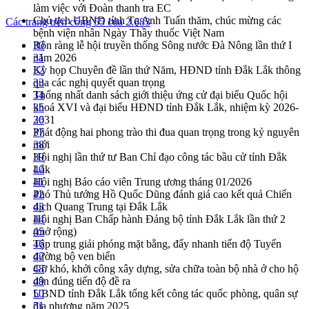
làm việc với Đoàn thanh tra EC
Chủ tịch UBND tỉnh Tạ Anh Tuấn thăm, chúc mừng các
Các trang trên cổng 55 của 2.683
bệnh viện nhân Ngày Thầy thuốc Việt Nam
Rộn ràng lễ hội truyền thống Sông nước Đà Nông lần thứ I
30
năm 2026
31
Kỳ họp Chuyên đề lần thứ Năm, HĐND tỉnh Đắk Lắk thông
32
qua các nghị quyết quan trọng
33
Thống nhất danh sách giới thiệu ứng cử đại biểu Quốc hội
34
khoá XVI và đại biểu HĐND tỉnh Đắk Lắk, nhiệm kỳ 2026-
35
2031
36
Phát động hai phong trào thi đua quan trọng trong kỷ nguyên
37
mới
38
Hội nghị lần thứ tư Ban Chỉ đạo công tác bầu cử tỉnh Đắk
39
Lắk
40
Hội nghị Báo cáo viên Trung ương tháng 01/2026
41
Phó Thủ tướng Hồ Quốc Dũng đánh giá cao kết quả Chiến
42
dịch Quang Trung tại Đắk Lắk
43
Hội nghị Ban Chấp hành Đảng bộ tỉnh Đắk Lắk lần thứ 2
44
(mở rộng)
45
Tập trung giải phóng mặt bằng, đẩy nhanh tiến độ Tuyến
46
đường bộ ven biển
47
Gỡ khó, khởi công xây dựng, sửa chữa toàn bộ nhà ở cho hộ
48
dân đúng tiến độ đề ra
49
UBND tỉnh Đắk Lắk tổng kết công tác quốc phòng, quân sự
50
địa phương năm 2025
51