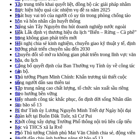
Tập trung triển khai quyết liệt, đồng bộ các giải pháp nhằm
52
thực hiện hiệu quả các nhiệm vụ đề ra năm 2025
53
Phát huy vai trò của người có uy tín trong phòng chống tảo
54
hôn và hôn nhân cận huyết thống
55
Nông sản Tây Nguyên thu hút doanh nghiệp nước ngoài
56
Đắk Lắk định vị thương hiệu du lịch “Biển – Rừng – Cà phê”
57
trong không gian phát triển mới
58
Hội nghị chia sẻ kinh nghiệm, chuyển giao kỹ thuật y tế, định
59
hướng phát triển chuyên sâu đến 2030
60
Chuyển đổi số mở ra không gian phát triển trong lĩnh vực văn
61
hóa, du lịch
62
Công bố quyết định của Ban Thường vụ Tỉnh ủy về công tác
63
cán bộ.
64
Thủ tướng Phạm Minh Chính: Khẩn trương tái thiết cuộc
65
sống người dân sau thiên tai
66
Tập trung nâng cao chất lượng, tổ chức sản xuất sầu riêng
67
theo hướng bền vững
68
Đẩy nhanh công tác khắc phục, ổn định đời sống Nhân dân
69
sau bão số 13
70
Bí thư Tỉnh ủy Lương Nguyễn Minh Triết dự Ngày hội đại
71
đoàn kết tại Buôn Đăk Tuôr, xã Cư Pui
72
Khởi công xây dựng Trường Phổ thông nội trú liên cấp tiểu
73
học và THCS xã Ia Rvê
74
Phó Thủ tướng Chính phủ Mai Văn Chính chia sẻ, động viên
75
người dân chịu ảnh hưởng nặng từ bão số 13
76