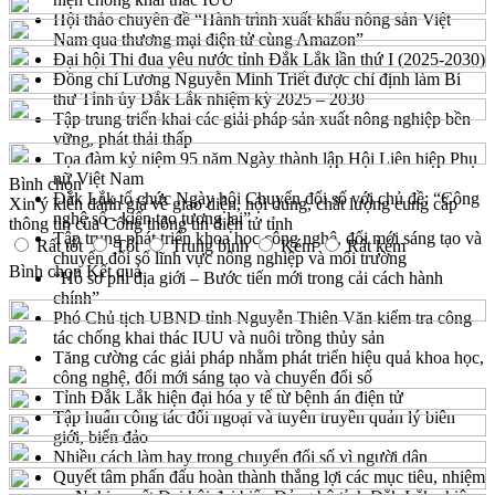
Hội thảo chuyên đề “Hành trình xuất khẩu nông sản Việt
Nam qua thương mại điện tử cùng Amazon”
Đại hội Thi đua yêu nước tỉnh Đắk Lắk lần thứ I (2025-2030)
Đồng chí Lương Nguyễn Minh Triết được chỉ định làm Bí
thư Tỉnh ủy Đắk Lắk nhiệm kỳ 2025 – 2030
Tập trung triển khai các giải pháp sản xuất nông nghiệp bền
vững, phát thải thấp
Tọa đàm kỷ niệm 95 năm Ngày thành lập Hội Liên hiệp Phụ
nữ Việt Nam
Bình chọn
Đắk Lắk tổ chức Ngày hội Chuyển đổi số với chủ đề: “Công
Xin ý kiến đánh giá về giao diện, nội dung, chất lượng cung cấp
nghệ số - kiến tạo tương lai”
thông tin của Cổng thông tin điện tử tỉnh
Tập trung phát triển khoa học công nghệ, đổi mới sáng tạo và
Rất tốt
Tốt
Trung bình
Kém
Rất kém
chuyển đổi số lĩnh vực nông nghiệp và môi trường
Bình chọn
Kết quả
“Hồ sơ phi địa giới – Bước tiến mới trong cải cách hành
chính”
Phó Chủ tịch UBND tỉnh Nguyễn Thiên Văn kiểm tra công
tác chống khai thác IUU và nuôi trồng thủy sản
Tăng cường các giải pháp nhằm phát triển hiệu quả khoa học,
công nghệ, đổi mới sáng tạo và chuyển đổi số
Tỉnh Đắk Lắk hiện đại hóa y tế từ bệnh án điện tử
Tập huấn công tác đối ngoại và tuyên truyền quản lý biên
giới, biển đảo
Nhiều cách làm hay trong chuyển đổi số vì người dân
Quyết tâm phấn đấu hoàn thành thắng lợi các mục tiêu, nhiệm