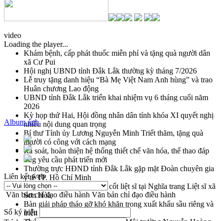
video
Loading the player...
Khám bệnh, cấp phát thuốc miễn phí và tặng quà người dân
xã Cư Pui
Hội nghị UBND tỉnh Đắk Lắk thường kỳ tháng 7/2026
Lễ truy tặng danh hiệu “Bà Mẹ Việt Nam Anh hùng” và trao
Huân chương Lao động
UBND tỉnh Đắk Lắk triển khai nhiệm vụ 6 tháng cuối năm
2026
Kỳ họp thứ Hai, Hội đồng nhân dân tỉnh khóa XI quyết nghị
Album ảnh
nhiều nội dung quan trọng
Bí thư Tỉnh ủy Lương Nguyễn Minh Triết thăm, tặng quà
người có công với cách mạng
Rà soát, hoàn thiện hệ thống thiết chế văn hóa, thể thao đáp
ứng yêu cầu phát triển mới
Thường trực HĐND tỉnh Đắk Lắk gặp mặt Đoàn chuyên gia
Liên kết web
y tế TP. Hồ Chí Minh
Lễ truy điệu và an táng hài cốt liệt sĩ tại Nghĩa trang Liệt sĩ xã
Văn bản chỉ đạo điều hành
Văn bản chỉ đạo điều hành
Sơn Hòa
Bàn giải pháp tháo gỡ khó khăn trong xuất khẩu sầu riêng và
Số ký hiệu
triển khai quy định EUDR