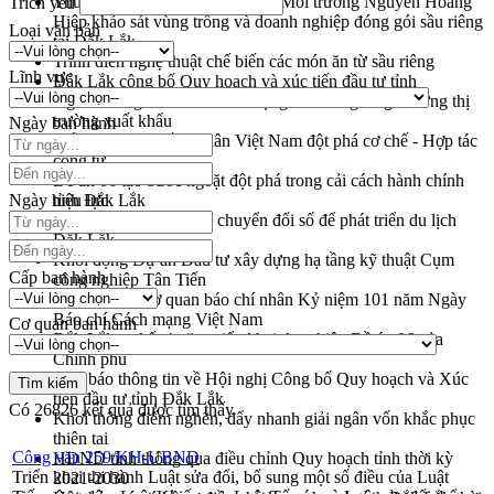
Thứ trưởng Bộ Nông nghiệp và Môi trường Nguyễn Hoàng
Trích yếu
Hiệp khảo sát vùng trồng và doanh nghiệp đóng gói sầu riêng
Loại văn bản
tại Đắk Lắk
Trình diễn nghệ thuật chế biến các món ăn từ sầu riêng
Lĩnh vực
Đắk Lắk công bố Quy hoạch và xúc tiến đầu tư tỉnh
Ngành cá ngừ Đắk Lắk chủ động thích ứng để giữ vững thị
trường xuất khẩu
Ngày ban hành
Diễn đàn Kinh tế tư nhân Việt Nam đột phá cơ chế - Hợp tác
công tư
Đề án 06 tạo bước ngoặt đột phá trong cải cách hành chính
Ngày hiệu lực
tỉnh Đắk Lắk
Kết nối tour, đẩy mạnh chuyển đổi số để phát triển du lịch
Đắk Lắk
Khởi động Dự án Đầu tư xây dựng hạ tầng kỹ thuật Cụm
Cấp ban hành
công nghiệp Tân Tiến
Gặp mặt các cơ quan báo chí nhân Kỷ niệm 101 năm Ngày
Báo chí Cách mạng Việt Nam
Cơ quan ban hành
Đắk Lắk sơ kết 4 năm triển khai thực hiện Đề án 06 của
Chính phủ
Họp báo thông tin về Hội nghị Công bố Quy hoạch và Xúc
tiến đầu tư tỉnh Đắk Lắk
Có
26826
kết quả được tìm thấy
Khơi thông điểm nghẽn, đẩy nhanh giải ngân vốn khắc phục
thiên tai
Công văn 259/KH-UBND
HĐND tỉnh thông qua điều chỉnh Quy hoạch tỉnh thời kỳ
Triển khai thi hành Luật sửa đổi, bổ sung một số điều của Luật
2021-2030