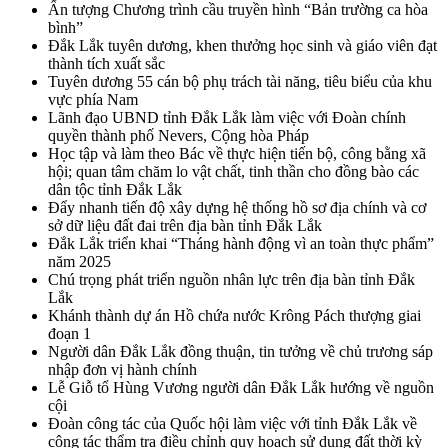
Ấn tượng Chương trình cầu truyền hình “Bản trường ca hòa
bình”
Đắk Lắk tuyên dương, khen thưởng học sinh và giáo viên đạt
thành tích xuất sắc
Tuyên dương 55 cán bộ phụ trách tài năng, tiêu biểu của khu
vực phía Nam
Lãnh đạo UBND tỉnh Đắk Lắk làm việc với Đoàn chính
quyền thành phố Nevers, Cộng hòa Pháp
Học tập và làm theo Bác về thực hiện tiến bộ, công bằng xã
hội; quan tâm chăm lo vật chất, tinh thần cho đồng bào các
dân tộc tỉnh Đắk Lắk
Đẩy nhanh tiến độ xây dựng hệ thống hồ sơ địa chính và cơ
sở dữ liệu đất đai trên địa bàn tỉnh Đắk Lắk
Đắk Lắk triển khai “Tháng hành động vì an toàn thực phẩm”
năm 2025
Chú trọng phát triển nguồn nhân lực trên địa bàn tỉnh Đắk
Lắk
Khánh thành dự án Hồ chứa nước Krông Pách thượng giai
đoạn 1
Người dân Đắk Lắk đồng thuận, tin tưởng về chủ trương sáp
nhập đơn vị hành chính
Lễ Giỗ tổ Hùng Vương người dân Đắk Lắk hướng về nguồn
cội
Đoàn công tác của Quốc hội làm việc với tỉnh Đắk Lắk về
công tác thẩm tra điều chỉnh quy hoạch sử dụng đất thời kỳ