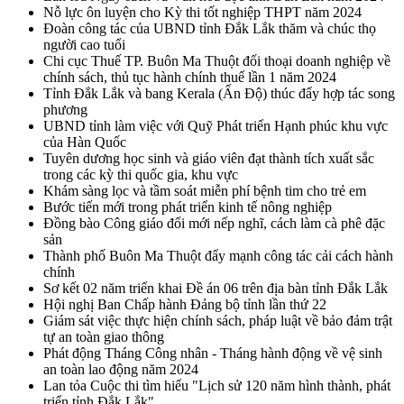
Nỗ lực ôn luyện cho Kỳ thi tốt nghiệp THPT năm 2024
Đoàn công tác của UBND tỉnh Đắk Lắk thăm và chúc thọ
người cao tuổi
Chi cục Thuế TP. Buôn Ma Thuột đối thoại doanh nghiệp về
chính sách, thủ tục hành chính thuế lần 1 năm 2024
Tỉnh Đắk Lắk và bang Kerala (Ấn Độ) thúc đẩy hợp tác song
phương
UBND tỉnh làm việc với Quỹ Phát triển Hạnh phúc khu vực
của Hàn Quốc
Tuyên dương học sinh và giáo viên đạt thành tích xuất sắc
trong các kỳ thi quốc gia, khu vực
Khám sàng lọc và tầm soát miễn phí bệnh tim cho trẻ em
Bước tiến mới trong phát triển kinh tế nông nghiệp
Đồng bào Công giáo đổi mới nếp nghĩ, cách làm cà phê đặc
sản
Thành phố Buôn Ma Thuột đẩy mạnh công tác cải cách hành
chính
Sơ kết 02 năm triển khai Đề án 06 trên địa bàn tỉnh Đắk Lắk
Hội nghị Ban Chấp hành Đảng bộ tỉnh lần thứ 22
Giám sát việc thực hiện chính sách, pháp luật về bảo đảm trật
tự an toàn giao thông
Phát động Tháng Công nhân - Tháng hành động về vệ sinh
an toàn lao động năm 2024
Lan tỏa Cuộc thi tìm hiểu "Lịch sử 120 năm hình thành, phát
triển tỉnh Đắk Lắk"