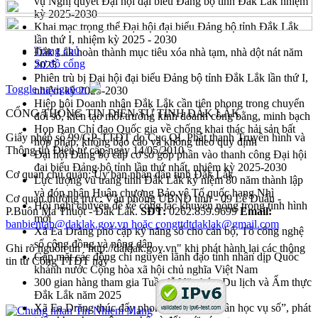
vụ Nghị quyết Đại hội đại biểu Đảng bộ tỉnh Đắk Lắk nhiệm
kỳ 2025-2030
Khai mạc trọng thể Đại hội đại biểu Đảng bộ tỉnh Đắk Lắk
lần thứ I, nhiệm kỳ 2025 - 2030
Trang chủ
Đắk Lắk hoàn thành mục tiêu xóa nhà tạm, nhà dột nát năm
Sơ đồ cổng
2025
Phiên trù bị Đại hội đại biểu Đảng bộ tỉnh Đắk Lắk lần thứ I,
Toggle navigation
nhiệm kỳ 2025-2030
Hiệp hội Doanh nhân Đắk Lắk cần tiên phong trong chuyển
CỔNG THÔNG TIN ĐIỆN TỬ TỈNH ĐẮK LẮK
đổi số, kiến tạo môi trường kinh doanh công bằng, minh bạch
Họp Ban Chỉ đạo Quốc gia về chống khai thác hải sản bất
Giấy phép số 99/GP-TTĐT do Cục QL Phát thanh Truyền hình và
hợp pháp, không báo cáo và không theo quy định
Thông tin Điện tử cấp ngày 14/05/2010
Đại hội Đảng bộ cấp cơ sở góp phần vào thanh công Đại hội
đại biểu Đảng bộ tỉnh lần thứ nhất, nhiệm kỳ 2025-2030
Cơ quan chủ quản: Ủy ban nhân dân tỉnh Đắk Lắk
Lực lượng vũ trang tỉnh Đắk Lắk kỷ niệm 80 năm thành lập
và đón nhận Huân chương Bảo vệ Tổ quốc hạng Nhì
Cơ quan thường trực: Văn phòng UBND tỉnh - 09 Lê Duẩn -
Hội nghị chuyên đề về công tác khuyến nông trong tình hình
P.Buôn Ma Thuột - Đắk Lắk.
SĐT:
0262.859.9699
Email:
mới
banbientap@daklak.gov.vn hoặc congttdtdaklak@gmail.com
Xã Ea Drăng phổ cập kỹ năng số cho cán bộ, Tổ công nghệ
số cộng đồng và nông dân
Ghi rõ nguồn tin "http://daklak.gov.vn" khi phát hành lại các thông
Gặp mặt các đồng chí nguyên lãnh đạo tỉnh nhân dịp Quốc
tin từ Cổng TTĐT này
khánh nước Cộng hòa xã hội chủ nghĩa Việt Nam
300 gian hàng tham gia Tuần lễ Văn hóa, Du lịch và Ẩm thực
Đắk Lắk năm 2025
Xã Ea Drăng thúc đẩy phong trào “Bình dân học vụ số”, phát