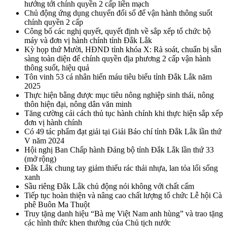
hướng tới chính quyền 2 cấp liền mạch
Chủ động ứng dụng chuyển đổi số để vận hành thông suốt
chính quyền 2 cấp
Công bố các nghị quyết, quyết định về sắp xếp tổ chức bộ
máy và đơn vị hành chính tỉnh Đắk Lắk
Kỳ họp thứ Mười, HĐND tỉnh khóa X: Rà soát, chuẩn bị sẵn
sàng toàn diện để chính quyền địa phương 2 cấp vận hành
thông suốt, hiệu quả
Tôn vinh 53 cá nhân hiến máu tiêu biểu tỉnh Đắk Lắk năm
2025
Thực hiện bằng được mục tiêu nông nghiệp sinh thái, nông
thôn hiện đại, nông dân văn minh
Tăng cường cải cách thủ tục hành chính khi thực hiện sắp xếp
đơn vị hành chính
Có 49 tác phẩm đạt giải tại Giải Báo chí tỉnh Đắk Lắk lần thứ
V năm 2024
Hội nghị Ban Chấp hành Đảng bộ tỉnh Đắk Lắk lần thứ 33
(mở rộng)
Đắk Lắk chung tay giảm thiểu rác thải nhựa, lan tỏa lối sống
xanh
Sầu riêng Đắk Lắk chủ động nói không với chất cấm
Tiếp tục hoàn thiện và nâng cao chất lượng tổ chức Lễ hội Cà
phê Buôn Ma Thuột
Truy tặng danh hiệu “Bà mẹ Việt Nam anh hùng” và trao tặng
các hình thức khen thưởng của Chủ tịch nước