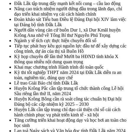
Đắk Lắk tập trung đẩy mạnh kết nối cung – cầu lao động
Nâng cao trách nhiệm người đứng đầu trong lãnh đạo, chỉ
đạo triển khai nhiệm vụ cải cách hành chính
Đoàn khảo sát Tiểu ban Điều lệ Đảng Đại hội XIV làm việc
tại Đảng bộ tỉnh Đắk Lắk
Người dân vùng căn cứ buôn Dur 1, xã Dur Kmăl huyện
Krông Ana nhớ về Tổng Bí thư Nguyễn Phú Trọng
Ngành y tế tích cực thực hiện chuyển đổi số
Tiếp tục phát huy kêu gọi nguồn lực đầu tư để xây dựng các
công trình, dự án của thị xã Buôn Hồ
Kỳ họp chuyên đề lần thứ Mười ba HĐND tỉnh khóa X
thông qua nhiều nội dung quan trọng
Khai mạc chương trình Hành trình đỏ toàn quốc
Kỳ thi tốt nghiệp THPT năm 2024 tại Đắk Lắk diễn ra an
toàn, nghiêm túc, đúng quy chế
Lễ trao Giải Báo chí tỉnh Đắk Lắk
Huyện Krông Pắc cần tập trung tổ chức thành công Lễ hội
Sầu riêng lần thứ II, năm 2024
Huyện Krông Bông cần rà soát công tác chuẩn bị Đại hội
Đảng bộ các cấp nhiệm kỳ 2025 – 2030
Huyện Lắk cần tập trung chỉ đạo cải thiện chỉ số cải cách
hành chính phục vụ phát triển kinh tế - xã hội
Tăng cường triển khai hoạt động dạy và học bơi an toàn cho
học sinh
Lan toả Ngày sách và Văn hóa đọc tỉnh Đắk Lắk năm 2024