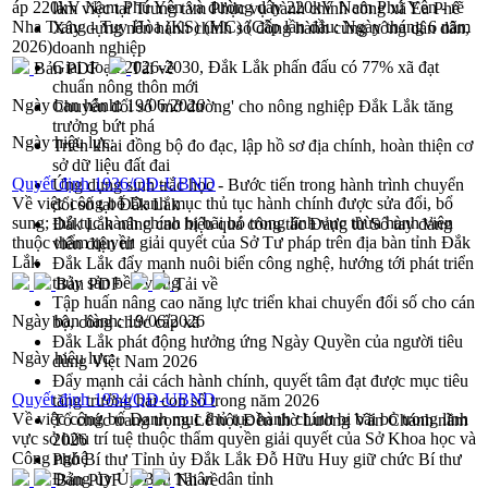
áp 220kV Nam Phú Yên và đường dây 220kV Nam Phú Yên - rẽ
làm việc tại Trung tâm Phục vụ hành chính công xã Ea Phê
Nha Trang - Tuy Hòa (KS) (MC) (Cấp lần đầu: Ngày tháng 6 năm
Xây dựng nền hành chính số đồng hành cùng nông dân dân,
2026)
doanh nghiệp
Giai đoạn 2026-2030, Đắk Lắk phấn đấu có 77% xã đạt
Bản PDF
Tải về
chuẩn nông thôn mới
Ngày ban hành:
19/06/2026
Chuyển đổi số 'mở đường' cho nông nghiệp Đắk Lắk tăng
trưởng bứt phá
Ngày hiệu lực:
Triển khai đồng bộ đo đạc, lập hồ sơ địa chính, hoàn thiện cơ
sở dữ liệu đất đai
Quyết định 1936/QĐ-UBND
Ứng dụng sinh trắc học - Bước tiến trong hành trình chuyển
Về việc công bố Danh mục thủ tục hành chính được sửa đổi, bổ
đổi số tại Đắk Lắk
sung; thủ tục hành chính bị bãi bỏ trong lĩnh vực thừa hành viên
Đắk Lắk nâng cao hiệu quả công tác Đảng từ Sổ tay đảng
thuộc thẩm quyền giải quyết của Sở Tư pháp trên địa bàn tỉnh Đắk
viên điện tử
Lắk
Đắk Lắk đẩy mạnh nuôi biển công nghệ, hướng tới phát triển
thủy sản bền vững
Bản PDF
Tải về
Tập huấn nâng cao năng lực triển khai chuyển đổi số cho cán
Ngày ban hành:
19/06/2026
bộ, công chức cấp xã
Đắk Lắk phát động hưởng ứng Ngày Quyền của người tiêu
Ngày hiệu lực:
dùng Việt Nam 2026
Đẩy mạnh cải cách hành chính, quyết tâm đạt được mục tiêu
Quyết định 1934/QĐ-UBND
tăng trưởng hai con số trong năm 2026
Về việc công bố Danh mục thủ tục hành chính bị bãi bỏ trong lĩnh
Tổ chức trang trọng Lễ hội Đền thờ Lương Văn Chánh năm
vực sở hữu trí tuệ thuộc thẩm quyền giải quyết của Sở Khoa học và
2026
Công nghệ
Phó Bí thư Tỉnh ủy Đắk Lắk Đỗ Hữu Huy giữ chức Bí thư
Đảng ủy Ủy Ban Nhân dân tỉnh
Bản PDF
Tải về