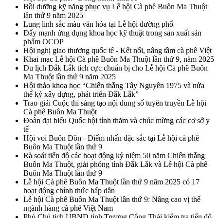
Bồi dưỡng kỹ năng phục vụ Lễ hội Cà phê Buôn Ma Thuột
lần thứ 9 năm 2025
Lung linh sắc màu văn hóa tại Lễ hội đường phố
Đẩy mạnh ứng dụng khoa học kỹ thuật trong sản xuất sản
phẩm OCOP
Hội nghị giao thương quốc tế - Kết nối, nâng tầm cà phê Việt
Khai mạc Lễ hội Cà phê Buôn Ma Thuột lần thứ 9, năm 2025
Du lịch Đắk Lắk tích cực chuẩn bị cho Lễ hội Cà phê Buôn
Ma Thuột lần thứ 9 năm 2025
Hội thảo khoa học “Chiến thắng Tây Nguyên 1975 và nửa
thế kỷ xây dựng, phát triển Đắk Lắk”
Trao giải Cuộc thi sáng tạo nội dung số tuyên truyền Lễ hội
Cà phê Buôn Ma Thuột
Đoàn đại biểu Quốc hội tỉnh thăm và chúc mừng các cơ sở y
tế
Hội voi Buôn Đôn - Điểm nhấn đặc sắc tại Lễ hội cà phê
Buôn Ma Thuột lần thứ 9
Rà soát tiến độ các hoạt động kỷ niệm 50 năm Chiến thắng
Buôn Ma Thuột, giải phóng tỉnh Đắk Lắk và Lễ hội Cà phê
Buôn Ma Thuột lần thứ 9
Lễ hội Cà phê Buôn Ma Thuột lần thứ 9 năm 2025 có 17
hoạt động chính thức hấp dẫn
Lễ hội Cà phê Buôn Ma Thuột lần thứ 9: Nâng cao vị thế
ngành hàng cà phê Việt Nam
Phó Chủ tịch UBND tỉnh Trương Công Thái kiểm tra tiến độ