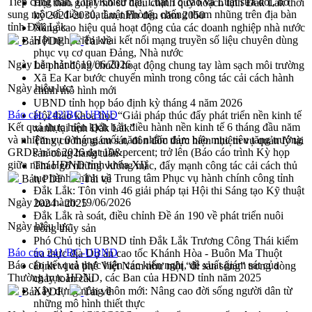
Tiếp công dân, Luật Khiếu nại, Luật Tố cáo và Luật sửa đổi, bổ
Hội thảo góp ý hồ sơ điều chỉnh quy hoạch tỉnh Đắk Lắk thời
sung một số điều của Luật Phòng, chống tham nhũng trên địa bàn
kỳ 2021-2030, tầm nhìn đến năm 2050
tỉnh Đắk Lắk
Nâng cao hiệu quả hoạt động của các doanh nghiệp nhà nước
Hội nghị triển khai kết nối mạng truyền số liệu chuyên dùng
Bản PDF
Tải về
phục vụ cơ quan Đảng, Nhà nước
Ngày ban hành:
19/06/2026
Lễ phát động chuỗi hoạt động chung tay làm sạch môi trường
Xã Ea Kar bước chuyển mình trong công tác cải cách hành
Ngày hiệu lực:
chính mô hình mới
UBND tỉnh họp báo định kỳ tháng 4 năm 2026
Báo cáo 242/BC-UBND
Hội thảo khoa học “Giải pháp thúc đẩy phát triển nền kinh tế
Kết quả thực hiện kịch bản điều hành nền kinh tế 6 tháng đầu năm
xanh tại tỉnh Đắk Lắk”
và nhiệm vụ 6 tháng cuối năm nhằm đảm bảo mục tiêu tăng trưởng
Tăng cường giám sát, đôn đốc thực hiện nhiệm vụ quản lý tài
GRDP năm 2026 đạt 10&percent; trở lên (Báo cáo trình Kỳ họp
sản công hàng tuần
giữa năm HĐND tỉnh khóa XI)
Tháo gỡ những vướng mắc, đẩy mạnh công tác cải cách thủ
tục hành chính tại Trung tâm Phục vụ hành chính công tỉnh
Bản PDF
Tải về
Đắk Lắk: Tôn vinh 46 giải pháp tại Hội thi Sáng tạo Kỹ thuật
Ngày ban hành:
19/06/2026
2024 - 2025
Đắk Lắk rà soát, điều chỉnh Đề án 190 về phát triển nuôi
Ngày hiệu lực:
trồng thủy sản
Phó Chủ tịch UBND tỉnh Đắk Lắk Trương Công Thái kiểm
Báo cáo 241/BC-UBND
tra thực địa Dự án cao tốc Khánh Hòa - Buôn Ma Thuột
Báo cáo kết quả thực hiện các kiến nghị, đề xuất giám sát của
Định vị cà phê Việt Nam như một “di sản sống” trong dòng
Thường trực HĐND, các Ban của HĐND tỉnh năm 2025
chảy toàn cầu
Xây dựng nông thôn mới: Nâng cao đời sống người dân từ
Bản PDF
Tải về
những mô hình thiết thực