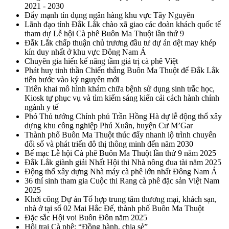
2021 - 2030
Đẩy mạnh tín dụng ngân hàng khu vực Tây Nguyên
Lãnh đạo tỉnh Đắk Lắk chào xã giao các đoàn khách quốc tế
tham dự Lễ hội Cà phê Buôn Ma Thuột lần thứ 9
Đắk Lắk chấp thuận chủ trương đầu tư dự án dệt may khép
kín duy nhất ở khu vực Đông Nam Á
Chuyên gia hiến kế nâng tầm giá trị cà phê Việt
Phát huy tinh thần Chiến thắng Buôn Ma Thuột để Đắk Lắk
tiến bước vào kỷ nguyên mới
Triển khai mô hình khám chữa bệnh sử dụng sinh trắc học,
Kiosk tự phục vụ và tìm kiếm sáng kiến cải cách hành chính
ngành y tế
Phó Thủ tướng Chính phủ Trần Hồng Hà dự lễ động thổ xây
dựng khu công nghiệp Phú Xuân, huyện Cư M’Gar
Thành phố Buôn Ma Thuột thúc đẩy nhanh lộ trình chuyển
đổi số và phát triển đô thị thông minh đến năm 2030
Bế mạc Lễ hội Cà phê Buôn Ma Thuột lần thứ 9 năm 2025
Đắk Lắk giành giải Nhất Hội thi Nhà nông đua tài năm 2025
Động thổ xây dựng Nhà máy cà phê lớn nhất Đông Nam Á
36 thí sinh tham gia Cuộc thi Rang cà phê đặc sản Việt Nam
2025
Khởi công Dự án Tổ hợp trung tâm thương mại, khách sạn,
nhà ở tại số 02 Mai Hắc Đế, thành phố Buôn Ma Thuột
Đặc sắc Hội voi Buôn Đôn năm 2025
Hội trại Cà phê: “Đồng hành, chia sẻ”