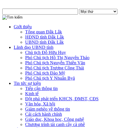
Giới thiệu
Tổng quan Đắk Lắk
HĐND tỉnh Đắk Lắk
UBND tỉnh Đắk Lắk
Lãnh đạo UBND tỉnh
Chủ tịch Đỗ Hữu Huy
Phó Chủ tịch Hồ Thị Nguyên Thảo
Phó Chủ tịch Nguyễn Thiên Văn
Phó Chủ tịch Trương Công Thái
Phó Chủ tịch Đào Mỹ
Phó Chủ tịch Y Nhuân Byă
Tin tức sự kiện
Tiếp cận thông tin
Kinh tế
Đột phá phát triển KHCN, ĐMST, CĐS
Văn hóa, Xã hội
Giảm nghèo về thông tin
Cải cách hành chính
Giáo dục, Khoa học, Công nghệ
Chương trình tái canh cây cà phê