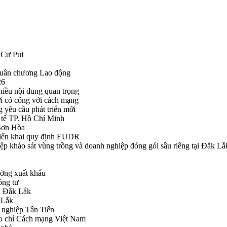
 Cư Pui
Huân chương Lao động
26
hiều nội dung quan trọng
i có công với cách mạng
g yêu cầu phát triển mới
tế TP. Hồ Chí Minh
ã Sơn Hòa
triển khai quy định EUDR
khảo sát vùng trồng và doanh nghiệp đóng gói sầu riêng tại Đắk Lắ
ường xuất khẩu
ông tư
nh Đắk Lắk
k Lắk
 nghiệp Tân Tiến
o chí Cách mạng Việt Nam