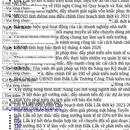
Đắk Lắk sơ kết 4 năm triển khai thực hiện Đề án 06 của Chính
Loại văn bản
Họp báo thông tin về Hội nghị Công bố Quy hoạch và Xúc tiế
Khơi thông điểm nghẽn, đẩy nhanh giải ngân vốn khắc phục thi
Lĩnh vực
HĐND tỉnh thông qua điều chỉnh Quy hoạch tỉnh thời kỳ 202
Hội thảo góp ý hồ sơ điều chỉnh quy hoạch tỉnh Đắk Lắk thời
Nâng cao hiệu quả hoạt động của các doanh nghiệp nhà nước
Ngày ban hành
Hội nghị triển khai kết nối mạng truyền số liệu chuyên dùng 
Lễ phát động chuỗi hoạt động chung tay làm sạch môi trường
Xã Ea Kar bước chuyển mình trong công tác cải cách hành ch
Ngày hiệu lực
UBND tỉnh họp báo định kỳ tháng 4 năm 2026
Hội thảo khoa học “Giải pháp thúc đẩy phát triển nền kinh tế x
Tăng cường giám sát, đôn đốc thực hiện nhiệm vụ quản lý tài 
Tháo gỡ những vướng mắc, đẩy mạnh công tác cải cách thủ tục
Cấp ban hành
Đắk Lắk: Tôn vinh 46 giải pháp tại Hội thi Sáng tạo Kỹ thuật 
Đắk Lắk rà soát, điều chỉnh Đề án 190 về phát triển nuôi trồng
Phó Chủ tịch UBND tỉnh Đắk Lắk Trương Công Thái kiểm tra
Cơ quan ban hành
Định vị cà phê Việt Nam như một “di sản sống” trong dòng ch
Xây dựng nông thôn mới: Nâng cao đời sống người dân từ nhữ
Quyết liệt tháo gỡ vướng mắc, đẩy nhanh tiến độ các dự án t
Hòn Yến phát triển du lịch gắn với bảo tồn biển
Có
26826
kết quả được tìm thấy
Lấy ý kiến điều chỉnh Quy hoạch tỉnh Đắk Lắk thời kỳ 2021-
Các trang trên cổng 124 của 537
Phát động chiến dịch 30 ngày đêm giải phóng mặt bằng Tuyến
Đắk Lắk nỗ lực thúc đẩy tăng trưởng kinh tế từ 10% trở lên tr
99
Đắk Lắk ký kết thỏa thuận hợp tác về chuyển đổi số giai đoạ
100
Thứ trưởng Bộ Y tế làm việc với tỉnh Đắk Lắk về phát triển nhâ
101