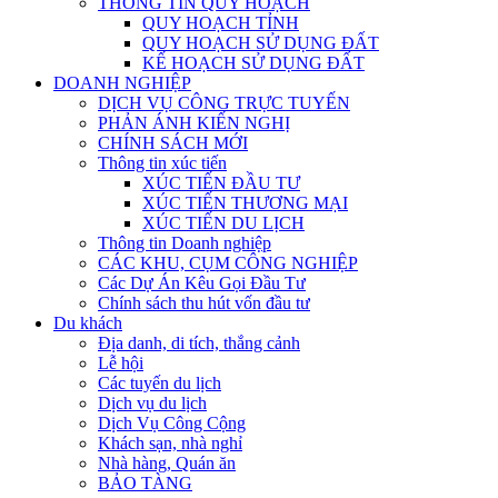
THÔNG TIN QUY HOẠCH
QUY HOẠCH TỈNH
QUY HOẠCH SỬ DỤNG ĐẤT
KẾ HOẠCH SỬ DỤNG ĐẤT
DOANH NGHIỆP
DỊCH VỤ CÔNG TRỰC TUYẾN
PHẢN ÁNH KIẾN NGHỊ
CHÍNH SÁCH MỚI
Thông tin xúc tiến
XÚC TIẾN ĐẦU TƯ
XÚC TIẾN THƯƠNG MẠI
XÚC TIẾN DU LỊCH
Thông tin Doanh nghiệp
CÁC KHU, CỤM CÔNG NGHIỆP
Các Dự Án Kêu Gọi Đầu Tư
Chính sách thu hút vốn đầu tư
Du khách
Địa danh, di tích, thắng cảnh
Lễ hội
Các tuyến du lịch
Dịch vụ du lịch
Dịch Vụ Công Cộng
Khách sạn, nhà nghỉ
Nhà hàng, Quán ăn
BẢO TÀNG