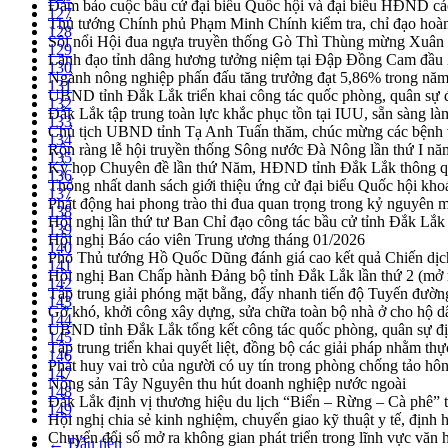
Đảm bảo cuộc bầu cử đại biểu Quốc hội và đại biểu HĐND các 
127
Thủ tướng Chính phủ Phạm Minh Chính kiểm tra, chỉ đạo hoàn 
128
Sôi nổi Hội đua ngựa truyền thống Gò Thì Thùng mừng Xuân
129
Lãnh đạo tỉnh dâng hương tưởng niệm tại Đập Đồng Cam đầ
130
Ngành nông nghiệp phấn đấu tăng trưởng đạt 5,86% trong nă
131
UBND tỉnh Đắk Lắk triển khai công tác quốc phòng, quân sự
132
Đắk Lắk tập trung toàn lực khắc phục tồn tại IUU, sẵn sàng là
133
Chủ tịch UBND tỉnh Tạ Anh Tuấn thăm, chúc mừng các bệnh 
134
Rộn ràng lễ hội truyền thống Sông nước Đà Nông lần thứ I n
135
Kỳ họp Chuyên đề lần thứ Năm, HĐND tỉnh Đắk Lắk thông qu
136
Thống nhất danh sách giới thiệu ứng cử đại biểu Quốc hội k
137
Phát động hai phong trào thi đua quan trọng trong kỷ nguyên 
138
Hội nghị lần thứ tư Ban Chỉ đạo công tác bầu cử tỉnh Đắk Lắk
139
Hội nghị Báo cáo viên Trung ương tháng 01/2026
140
Phó Thủ tướng Hồ Quốc Dũng đánh giá cao kết quả Chiến dịc
141
Hội nghị Ban Chấp hành Đảng bộ tỉnh Đắk Lắk lần thứ 2 (mở 
142
Tập trung giải phóng mặt bằng, đẩy nhanh tiến độ Tuyến đườn
143
Gỡ khó, khởi công xây dựng, sửa chữa toàn bộ nhà ở cho hộ dâ
144
UBND tỉnh Đắk Lắk tổng kết công tác quốc phòng, quân sự 
145
Tập trung triển khai quyết liệt, đồng bộ các giải pháp nhằm t
146
Phát huy vai trò của người có uy tín trong phòng chống tảo hô
147
Nông sản Tây Nguyên thu hút doanh nghiệp nước ngoài
148
Đắk Lắk định vị thương hiệu du lịch “Biển – Rừng – Cà phê” t
149
Hội nghị chia sẻ kinh nghiệm, chuyển giao kỹ thuật y tế, định
Chuyển đổi số mở ra không gian phát triển trong lĩnh vực văn h
← Đầu tiên