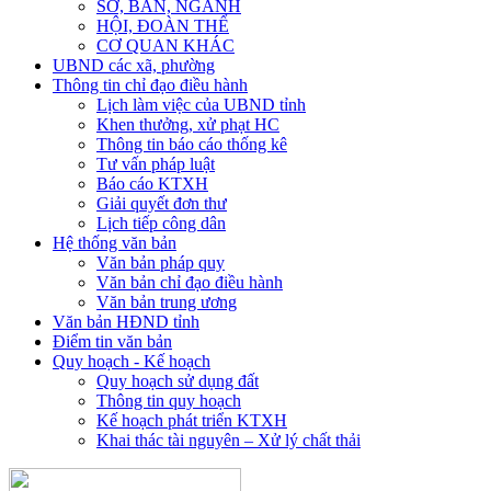
SỞ, BAN, NGÀNH
HỘI, ĐOÀN THỂ
CƠ QUAN KHÁC
UBND các xã, phường
Thông tin chỉ đạo điều hành
Lịch làm việc của UBND tỉnh
Khen thưởng, xử phạt HC
Thông tin báo cáo thống kê
Tư vấn pháp luật
Báo cáo KTXH
Giải quyết đơn thư
Lịch tiếp công dân
Hệ thống văn bản
Văn bản pháp quy
Văn bản chỉ đạo điều hành
Văn bản trung ương
Văn bản HĐND tỉnh
Điểm tin văn bản
Quy hoạch - Kế hoạch
Quy hoạch sử dụng đất
Thông tin quy hoạch
Kế hoạch phát triển KTXH
Khai thác tài nguyên – Xử lý chất thải