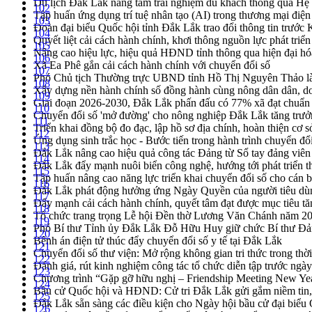
Du lịch Đắk Lắk nâng tầm trải nghiệm du khách thông qua Hệ 
102
Tập huấn ứng dụng trí tuệ nhân tạo (AI) trong thương mại điệ
103
Đoàn đại biểu Quốc hội tỉnh Đắk Lắk trao đổi thông tin trước
104
Quyết liệt cải cách hành chính, khơi thông nguồn lực phát triển
105
Nâng cao hiệu lực, hiệu quả HĐND tỉnh thông qua hiện đại hó
106
Xã Ea Phê gắn cải cách hành chính với chuyển đổi số
107
Phó Chủ tịch Thường trực UBND tỉnh Hồ Thị Nguyên Thảo làm
108
Xây dựng nền hành chính số đồng hành cùng nông dân dân, d
109
Giai đoạn 2026-2030, Đắk Lắk phấn đấu có 77% xã đạt chuẩn
110
Chuyển đổi số 'mở đường' cho nông nghiệp Đắk Lắk tăng trưở
111
Triển khai đồng bộ đo đạc, lập hồ sơ địa chính, hoàn thiện cơ sở
112
Ứng dụng sinh trắc học - Bước tiến trong hành trình chuyển đổ
113
Đắk Lắk nâng cao hiệu quả công tác Đảng từ Sổ tay đảng viên 
114
Đắk Lắk đẩy mạnh nuôi biển công nghệ, hướng tới phát triển 
115
Tập huấn nâng cao năng lực triển khai chuyển đổi số cho cán 
116
Đắk Lắk phát động hưởng ứng Ngày Quyền của người tiêu dù
117
Đẩy mạnh cải cách hành chính, quyết tâm đạt được mục tiêu tă
118
Tổ chức trang trọng Lễ hội Đền thờ Lương Văn Chánh năm 2
119
Phó Bí thư Tỉnh ủy Đắk Lắk Đỗ Hữu Huy giữ chức Bí thư Đả
120
Bệnh án điện tử thúc đẩy chuyển đổi số y tế tại Đắk Lắk
121
Chuyển đổi số thư viện: Mở rộng không gian tri thức trong thời
122
Đánh giá, rút kinh nghiệm công tác tổ chức diễn tập trước ngà
123
Chương trình “Gặp gỡ hữu nghị – Friendship Meeting New Ye
124
Bầu cử Quốc hội và HĐND: Cử tri Đắk Lắk gửi gắm niềm tin, 
125
Đắk Lắk sẵn sàng các điều kiện cho Ngày hội bầu cử đại bi
126