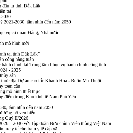
 phủ
n đầu tư tỉnh Đắk Lắk
ên tai
1-2030
 kỳ 2021-2030, tầm nhìn đến năm 2050
phục vụ cơ quan Đảng, Nhà nước
ính mô hình mới
anh tại tỉnh Đắk Lắk”
sản công hàng tuần
 hành chính tại Trung tâm Phục vụ hành chính công tỉnh
2024 - 2025
 thủy sản
 thực địa Dự án cao tốc Khánh Hòa - Buôn Ma Thuột
ảy toàn cầu
ng mô hình thiết thực
rọng điểm trong Khu kinh tế Nam Phú Yên
2030, tầm nhìn đến năm 2050
 đường bộ ven biển
ong Quý II/2026
n 2026 – 2030 với Tập đoàn Bưu chính Viễn thông Việt Nam
n lực y tế cho trạm y tế cấp xã