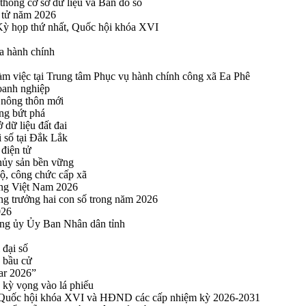
thống cơ sở dữ liệu và Bản đồ số
n tử năm 2026
 Kỳ họp thứ nhất, Quốc hội khóa XVI
a hành chính
 việc tại Trung tâm Phục vụ hành chính công xã Ea Phê
oanh nghiệp
 nông thôn mới
ng bứt phá
 dữ liệu đất đai
i số tại Đắk Lắk
điện tử
thủy sản bền vững
bộ, công chức cấp xã
ng Việt Nam 2026
ng trưởng hai con số trong năm 2026
026
ng ủy Ủy Ban Nhân dân tỉnh
 đại số
y bầu cử
ar 2026”
kỳ vọng vào lá phiếu
ểu Quốc hội khóa XVI và HĐND các cấp nhiệm kỳ 2026-2031