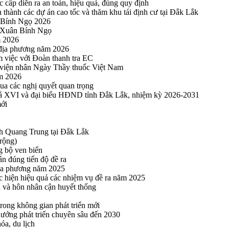
cấp diễn ra an toàn, hiệu quả, đúng quy định
thành các dự án cao tốc và thăm khu tái định cư tại Đắk Lắk
 Bính Ngọ 2026
u Xuân Bính Ngọ
m 2026
 địa phương năm 2026
m việc với Đoàn thanh tra EC
viện nhân Ngày Thầy thuốc Việt Nam
ăm 2026
a các nghị quyết quan trọng
hoá XVI và đại biểu HĐND tỉnh Đắk Lắk, nhiệm kỳ 2026-2031
mới
h Quang Trung tại Đắk Lắk
rộng)
g bộ ven biển
n đúng tiến độ đề ra
địa phương năm 2025
hực hiện hiệu quả các nhiệm vụ đề ra năm 2025
n và hôn nhân cận huyết thống
rong không gian phát triển mới
 hướng phát triển chuyên sâu đến 2030
óa, du lịch