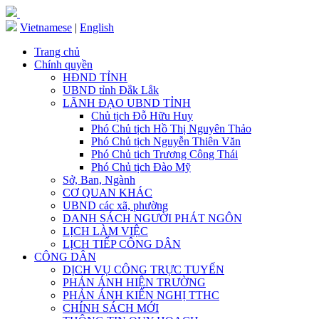
Vietnamese
|
English
Trang chủ
Chính quyền
HĐND TỈNH
UBND tỉnh Đắk Lắk
LÃNH ĐẠO UBND TỈNH
Chủ tịch Đỗ Hữu Huy
Phó Chủ tịch Hồ Thị Nguyên Thảo
Phó Chủ tịch Nguyễn Thiên Văn
Phó Chủ tịch Trương Công Thái
Phó Chủ tịch Đào Mỹ
Sở, Ban, Ngành
CƠ QUAN KHÁC
UBND các xã, phường
DANH SÁCH NGƯỜI PHÁT NGÔN
LỊCH LÀM VIỆC
LỊCH TIẾP CÔNG DÂN
CÔNG DÂN
DỊCH VỤ CÔNG TRỰC TUYẾN
PHẢN ÁNH HIỆN TRƯỜNG
PHẢN ÁNH KIẾN NGHỊ TTHC
CHÍNH SÁCH MỚI