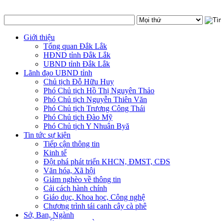
Giới thiệu
Tổng quan Đắk Lắk
HĐND tỉnh Đắk Lắk
UBND tỉnh Đắk Lắk
Lãnh đạo UBND tỉnh
Chủ tịch Đỗ Hữu Huy
Phó Chủ tịch Hồ Thị Nguyên Thảo
Phó Chủ tịch Nguyễn Thiên Văn
Phó Chủ tịch Trương Công Thái
Phó Chủ tịch Đào Mỹ
Phó Chủ tịch Y Nhuân Byă
Tin tức sự kiện
Tiếp cận thông tin
Kinh tế
Đột phá phát triển KHCN, ĐMST, CĐS
Văn hóa, Xã hội
Giảm nghèo về thông tin
Cải cách hành chính
Giáo dục, Khoa học, Công nghệ
Chương trình tái canh cây cà phê
Sở, Ban, Ngành