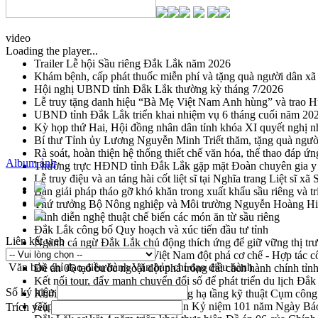
video
Loading the player...
Trailer Lễ hội Sầu riêng Đắk Lắk năm 2026
Khám bệnh, cấp phát thuốc miễn phí và tặng quà người dân xã
Hội nghị UBND tỉnh Đắk Lắk thường kỳ tháng 7/2026
Lễ truy tặng danh hiệu “Bà Mẹ Việt Nam Anh hùng” và trao 
UBND tỉnh Đắk Lắk triển khai nhiệm vụ 6 tháng cuối năm 20
Kỳ họp thứ Hai, Hội đồng nhân dân tỉnh khóa XI quyết nghị n
Bí thư Tỉnh ủy Lương Nguyễn Minh Triết thăm, tặng quà ngườ
Rà soát, hoàn thiện hệ thống thiết chế văn hóa, thể thao đáp ứn
Album ảnh
Thường trực HĐND tỉnh Đắk Lắk gặp mặt Đoàn chuyên gia y 
Lễ truy điệu và an táng hài cốt liệt sĩ tại Nghĩa trang Liệt sĩ x
Bàn giải pháp tháo gỡ khó khăn trong xuất khẩu sầu riêng và 
Thứ trưởng Bộ Nông nghiệp và Môi trường Nguyễn Hoàng Hiệp 
Trình diễn nghệ thuật chế biến các món ăn từ sầu riêng
Đắk Lắk công bố Quy hoạch và xúc tiến đầu tư tỉnh
Liên kết web
Ngành cá ngừ Đắk Lắk chủ động thích ứng để giữ vững thị tr
Diễn đàn Kinh tế tư nhân Việt Nam đột phá cơ chế - Hợp tác c
Văn bản chỉ đạo điều hành
Văn bản chỉ đạo điều hành
Đề án 06 tạo bước ngoặt đột phá trong cải cách hành chính tỉ
Kết nối tour, đẩy mạnh chuyển đổi số để phát triển du lịch Đắ
Số ký hiệu
Khởi động Dự án Đầu tư xây dựng hạ tầng kỹ thuật Cụm công
Gặp mặt các cơ quan báo chí nhân Kỷ niệm 101 năm Ngày Bá
Trích yếu