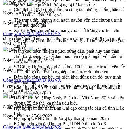
Bản PDF
Tải về
người dân chịu ảnh hưởng nặng từ bão số 13
Chủ tịch UBND tỉnh kiểm tra công tác phòng, chống bão số
Ngày ban hành:
27/04/2023
13 tại các địa bàn xung yếu
Tập trung đẩy nhanh giải ngân nguồn vốn các chương trình
Ngày hiệu lực:
27/04/2023
mục tiêu quốc gia
Xã Ea H'leo giữ vững và nâng cao chất lượng các tiêu chí
Công văn 3509/UBND-KGVX
nông thôn mới
tăng cường bảo đảm an toàn thông tin mạng trong thời gian nghỉ lễ
Công bố quyết định của Ban Thường vụ Tỉnh ủy về công tác
30/4 và 01/5
cán bộ
Bản PDF
Tải về
Nâng cao trách nhiệm người đứng đầu, phát huy tinh thần
chủ động, sáng tạo để đảm bảo tiến độ giải ngân vốn đầu tư
Ngày ban hành:
27/04/2023
công năm 2025
Sở Công Thương đột phá số hóa 100% thủ tục trực tuyến lấy
Ngày hiệu lực:
27/04/2023
sự hài lòng của doanh nghiệp làm thước đo phục vụ
Đảm bảo công tác bầu cử triển khai đúng tiến độ, quy trình
Công văn 3482/UBND-KGVX
theo luật định
tuyên truyền, hưởng ứng Giải thưởng toàn quốc về thông tin đối
Ban Tuyên giáo và Dân vận Trung ương tập huấn công tác
ngoại lần thứ IX
khoa giáo năm 2025
Bản PDF
Tải về
Đắk Lắk hưởng ứng Ngày Pháp luật Việt Nam 2025 và biểu
dương 25 tập thể, cá nhân tiêu biểu
Ngày ban hành:
27/04/2023
Hội nghị lần thứ nhất Ban Chỉ đạo công tác bầu cử tỉnh Đắk
Lắk
Ngày hiệu lực:
27/04/2023
Hội nghị UBND tỉnh thường kỳ tháng 10 năm 2025
Kỳ họp chuyên đề lần thứ Ba, HĐND tỉnh khóa X
Công văn 3480/UBND-KGVX
Bí thư Tỉnh ủy Lương Nguyễn Minh Triết kiểm tra việc thực