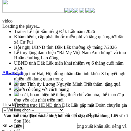
video
Loading the player...
Trailer Lễ hội Sầu riêng Đắk Lắk năm 2026
Khám bệnh, cấp phát thuốc miễn phí và tặng quà người dân
xã Cư Pui
Hội nghị UBND tỉnh Đắk Lắk thường kỳ tháng 7/2026
Lễ truy tặng danh hiệu “Bà Mẹ Việt Nam Anh hùng” và trao
Huân chương Lao động
UBND tỉnh Đắk Lắk triển khai nhiệm vụ 6 tháng cuối năm
2026
Album ảnh
Kỳ họp thứ Hai, Hội đồng nhân dân tỉnh khóa XI quyết nghị
nhiều nội dung quan trọng
Bí thư Tỉnh ủy Lương Nguyễn Minh Triết thăm, tặng quà
người có công với cách mạng
Rà soát, hoàn thiện hệ thống thiết chế văn hóa, thể thao đáp
ứng yêu cầu phát triển mới
Liên kết web
Thường trực HĐND tỉnh Đắk Lắk gặp mặt Đoàn chuyên gia
y tế TP. Hồ Chí Minh
Văn bản chỉ đạo điều hành
Văn bản chỉ đạo điều hành
Lễ truy điệu và an táng hài cốt liệt sĩ tại Nghĩa trang Liệt sĩ xã
Sơn Hòa
Số ký hiệu
Bàn giải pháp tháo gỡ khó khăn trong xuất khẩu sầu riêng và