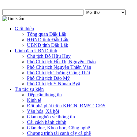
Giới thiệu
Tổng quan Đắk Lắk
HĐND tỉnh Đắk Lắk
UBND tỉnh Đắk Lắk
Lãnh đạo UBND tỉnh
Chủ tịch Đỗ Hữu Huy
Phó Chủ tịch Hồ Thị Nguyên Thảo
Phó Chủ tịch Nguyễn Thiên Văn
Phó Chủ tịch Trương Công Thái
Phó Chủ tịch Đào Mỹ
Phó Chủ tịch Y Nhuân Byă
Tin tức sự kiện
Tiếp cận thông tin
Kinh tế
Đột phá phát triển KHCN, ĐMST, CĐS
Văn hóa, Xã hội
Giảm nghèo về thông tin
Cải cách hành chính
Giáo dục, Khoa học, Công nghệ
Chương trình tái canh cây cà phê