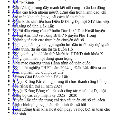
114
Hồ Chí Minh
115
Đắk Lắk tập trung đẩy mạnh kết nối cung – cầu lao động
116
Nâng cao trách nhiệm người đứng đầu trong lãnh đạo, chỉ
117
đạo triển khai nhiệm vụ cải cách hành chính
118
Đoàn khảo sát Tiểu ban Điều lệ Đảng Đại hội XIV làm việc
119
tại Đảng bộ tỉnh Đắk Lắk
120
Người dân vùng căn cứ buôn Dur 1, xã Dur Kmăl huyện
121
Krông Ana nhớ về Tổng Bí thư Nguyễn Phú Trọng
122
Ngành y tế tích cực thực hiện chuyển đổi số
123
Tiếp tục phát huy kêu gọi nguồn lực đầu tư để xây dựng các
124
công trình, dự án của thị xã Buôn Hồ
125
Kỳ họp chuyên đề lần thứ Mười ba HĐND tỉnh khóa X
126
thông qua nhiều nội dung quan trọng
127
Khai mạc chương trình Hành trình đỏ toàn quốc
128
Kỳ thi tốt nghiệp THPT năm 2024 tại Đắk Lắk diễn ra an
129
toàn, nghiêm túc, đúng quy chế
130
Lễ trao Giải Báo chí tỉnh Đắk Lắk
131
Huyện Krông Pắc cần tập trung tổ chức thành công Lễ hội
132
Sầu riêng lần thứ II, năm 2024
133
Huyện Krông Bông cần rà soát công tác chuẩn bị Đại hội
134
Đảng bộ các cấp nhiệm kỳ 2025 – 2030
135
Huyện Lắk cần tập trung chỉ đạo cải thiện chỉ số cải cách
136
hành chính phục vụ phát triển kinh tế - xã hội
137
Tăng cường triển khai hoạt động dạy và học bơi an toàn cho
138
học sinh