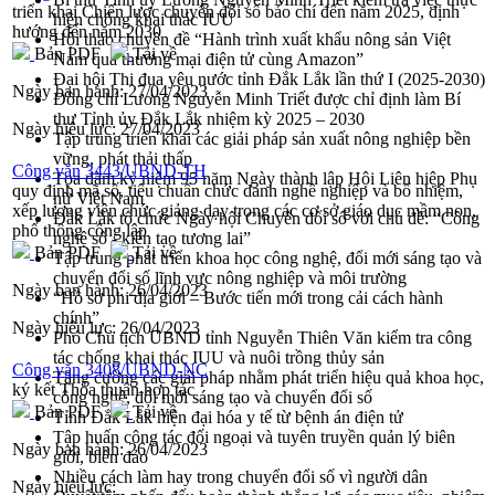
triển khai Chiến lược chuyển đổi số báo chí đến năm 2025, định
hiện chống khai thác IUU
hướng đến năm 2030
Hội thảo chuyên đề “Hành trình xuất khẩu nông sản Việt
Bản PDF
Tải về
Nam qua thương mại điện tử cùng Amazon”
Đại hội Thi đua yêu nước tỉnh Đắk Lắk lần thứ I (2025-2030)
Ngày ban hành:
27/04/2023
Đồng chí Lương Nguyễn Minh Triết được chỉ định làm Bí
thư Tỉnh ủy Đắk Lắk nhiệm kỳ 2025 – 2030
Ngày hiệu lực:
27/04/2023
Tập trung triển khai các giải pháp sản xuất nông nghiệp bền
vững, phát thải thấp
Công văn 3443/UBND-TH
Tọa đàm kỷ niệm 95 năm Ngày thành lập Hội Liên hiệp Phụ
quy định mã số, tiêu chuẩn chức danh nghề nghiệp và bổ nhiệm,
nữ Việt Nam
xếp lương viên chức giảng dạy trong các cơ sở giáo dục mầm non,
Đắk Lắk tổ chức Ngày hội Chuyển đổi số với chủ đề: “Công
phổ thông công lập
nghệ số - kiến tạo tương lai”
Bản PDF
Tải về
Tập trung phát triển khoa học công nghệ, đổi mới sáng tạo và
chuyển đổi số lĩnh vực nông nghiệp và môi trường
Ngày ban hành:
26/04/2023
“Hồ sơ phi địa giới – Bước tiến mới trong cải cách hành
chính”
Ngày hiệu lực:
26/04/2023
Phó Chủ tịch UBND tỉnh Nguyễn Thiên Văn kiểm tra công
tác chống khai thác IUU và nuôi trồng thủy sản
Công văn 3408/UBND-NC
Tăng cường các giải pháp nhằm phát triển hiệu quả khoa học,
ký kết Thỏa thuận hợp tác
công nghệ, đổi mới sáng tạo và chuyển đổi số
Bản PDF
Tải về
Tỉnh Đắk Lắk hiện đại hóa y tế từ bệnh án điện tử
Tập huấn công tác đối ngoại và tuyên truyền quản lý biên
Ngày ban hành:
26/04/2023
giới, biển đảo
Nhiều cách làm hay trong chuyển đổi số vì người dân
Ngày hiệu lực: