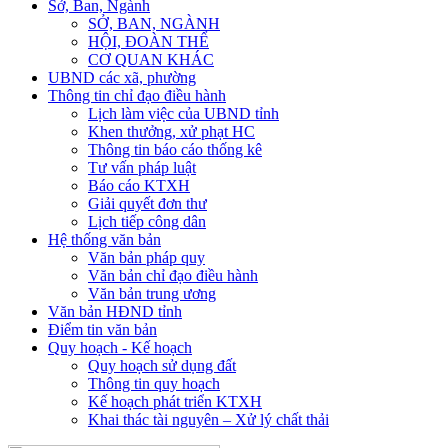
Sở, Ban, Ngành
SỞ, BAN, NGÀNH
HỘI, ĐOÀN THỂ
CƠ QUAN KHÁC
UBND các xã, phường
Thông tin chỉ đạo điều hành
Lịch làm việc của UBND tỉnh
Khen thưởng, xử phạt HC
Thông tin báo cáo thống kê
Tư vấn pháp luật
Báo cáo KTXH
Giải quyết đơn thư
Lịch tiếp công dân
Hệ thống văn bản
Văn bản pháp quy
Văn bản chỉ đạo điều hành
Văn bản trung ương
Văn bản HĐND tỉnh
Điểm tin văn bản
Quy hoạch - Kế hoạch
Quy hoạch sử dụng đất
Thông tin quy hoạch
Kế hoạch phát triển KTXH
Khai thác tài nguyên – Xử lý chất thải