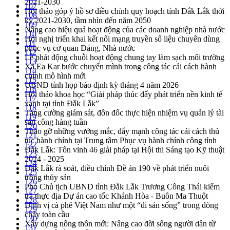
2021-2030
107
Hội thảo góp ý hồ sơ điều chỉnh quy hoạch tỉnh Đắk Lắk thời
108
kỳ 2021-2030, tầm nhìn đến năm 2050
109
Nâng cao hiệu quả hoạt động của các doanh nghiệp nhà nước
110
Hội nghị triển khai kết nối mạng truyền số liệu chuyên dùng
111
phục vụ cơ quan Đảng, Nhà nước
112
Lễ phát động chuỗi hoạt động chung tay làm sạch môi trường
113
Xã Ea Kar bước chuyển mình trong công tác cải cách hành
114
chính mô hình mới
115
UBND tỉnh họp báo định kỳ tháng 4 năm 2026
116
Hội thảo khoa học “Giải pháp thúc đẩy phát triển nền kinh tế
117
xanh tại tỉnh Đắk Lắk”
118
Tăng cường giám sát, đôn đốc thực hiện nhiệm vụ quản lý tài
119
sản công hàng tuần
120
Tháo gỡ những vướng mắc, đẩy mạnh công tác cải cách thủ
121
tục hành chính tại Trung tâm Phục vụ hành chính công tỉnh
122
Đắk Lắk: Tôn vinh 46 giải pháp tại Hội thi Sáng tạo Kỹ thuật
123
2024 - 2025
124
Đắk Lắk rà soát, điều chỉnh Đề án 190 về phát triển nuôi
125
trồng thủy sản
126
Phó Chủ tịch UBND tỉnh Đắk Lắk Trương Công Thái kiểm
127
tra thực địa Dự án cao tốc Khánh Hòa - Buôn Ma Thuột
128
Định vị cà phê Việt Nam như một “di sản sống” trong dòng
129
chảy toàn cầu
130
Xây dựng nông thôn mới: Nâng cao đời sống người dân từ
131