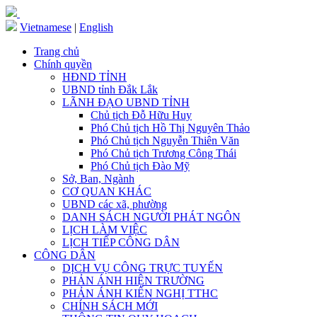
Vietnamese
|
English
Trang chủ
Chính quyền
HĐND TỈNH
UBND tỉnh Đắk Lắk
LÃNH ĐẠO UBND TỈNH
Chủ tịch Đỗ Hữu Huy
Phó Chủ tịch Hồ Thị Nguyên Thảo
Phó Chủ tịch Nguyễn Thiên Văn
Phó Chủ tịch Trương Công Thái
Phó Chủ tịch Đào Mỹ
Sở, Ban, Ngành
CƠ QUAN KHÁC
UBND các xã, phường
DANH SÁCH NGƯỜI PHÁT NGÔN
LỊCH LÀM VIỆC
LỊCH TIẾP CÔNG DÂN
CÔNG DÂN
DỊCH VỤ CÔNG TRỰC TUYẾN
PHẢN ÁNH HIỆN TRƯỜNG
PHẢN ÁNH KIẾN NGHỊ TTHC
CHÍNH SÁCH MỚI