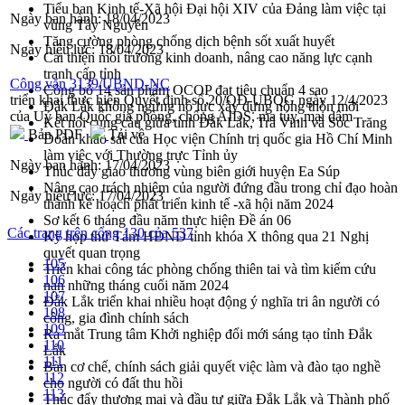
Tiểu ban Kinh tế-Xã hội Đại hội XIV của Đảng làm việc tại
Ngày ban hành:
18/04/2023
vùng Tây Nguyên
Tăng cường phòng chống dịch bệnh sốt xuất huyết
Ngày hiệu lực:
18/04/2023
Cải thiện môi trường kinh doanh, nâng cao năng lực cạnh
tranh cấp tỉnh
Công văn 3139/UBND-NC
Công bố 14 sản phẩm OCOP đạt tiêu chuẩn 4 sao
triển khai thực hiện Quyết định số 20/QĐ-UBQG ngày 12/4/2023
Đắk Lắk không ngừng nỗ lực xây dựng nông thôn mới
của Uỷ ban Quốc gia phòng, chống AIDS, ma túy, mại dâm
Kết nối cung cầu giữa tỉnh Đắk Lắk, Trà Vinh và Sóc Trăng
Bản PDF
Tải về
Đoàn khảo sát của Học viện Chính trị quốc gia Hồ Chí Minh
làm việc với Thường trực Tỉnh ủy
Ngày ban hành:
17/04/2023
Thúc đẩy giao thương vùng biên giới huyện Ea Súp
Nâng cao trách nhiệm của người đứng đầu trong chỉ đạo hoàn
Ngày hiệu lực:
17/04/2023
thành kế hoạch phát triển kinh tế -xã hội năm 2024
Sơ kết 6 tháng đầu năm thực hiện Đề án 06
Các trang trên cổng 130 của 537
Kỳ họp thứ Tám HĐND tỉnh khóa X thông qua 21 Nghị
quyết quan trọng
105
Triển khai công tác phòng chống thiên tai và tìm kiếm cứu
106
nạn những tháng cuối năm 2024
107
Đắk Lắk triển khai nhiều hoạt động ý nghĩa tri ân người có
108
công, gia đình chính sách
109
Ra mắt Trung tâm Khởi nghiệp đổi mới sáng tạo tỉnh Đắk
110
Lắk
111
Bàn cơ chế, chính sách giải quyết việc làm và đào tạo nghề
112
cho người có đất thu hồi
113
Thúc đẩy thương mại và đầu tư giữa Đắk Lắk và Thành phố