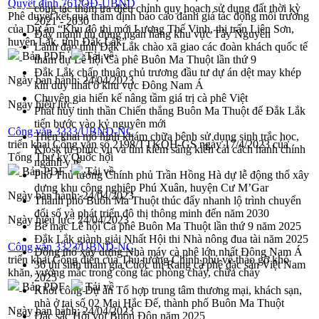
Quyết định 761/QĐ-UBND
công tác thẩm tra điều chỉnh quy hoạch sử dụng đất thời kỳ
Phê duyệt kết quả thẩm định báo cáo đánh giá tác động môi trường
2021 - 2030
của Dự án “Khu đô thị mới Lương Thế Vinh, thị trấn Liên Sơn,
Đẩy mạnh tín dụng ngân hàng khu vực Tây Nguyên
huyện Lắk, tỉnh Đắk Lắk”
Lãnh đạo tỉnh Đắk Lắk chào xã giao các đoàn khách quốc tế
Bản PDF
Tải về
tham dự Lễ hội Cà phê Buôn Ma Thuột lần thứ 9
Đắk Lắk chấp thuận chủ trương đầu tư dự án dệt may khép
Ngày ban hành:
24/04/2023
kín duy nhất ở khu vực Đông Nam Á
Chuyên gia hiến kế nâng tầm giá trị cà phê Việt
Ngày hiệu lực:
Phát huy tinh thần Chiến thắng Buôn Ma Thuột để Đắk Lắk
tiến bước vào kỷ nguyên mới
Công văn 3333/UBND-NC
Triển khai mô hình khám chữa bệnh sử dụng sinh trắc học,
triển khai Công văn số 2198/TTKQH-GS ngày 17/4/2023 của
Kiosk tự phục vụ và tìm kiếm sáng kiến cải cách hành chính
Tổng Thư ký Quốc hội
ngành y tế
Bản PDF
Tải về
Phó Thủ tướng Chính phủ Trần Hồng Hà dự lễ động thổ xây
dựng khu công nghiệp Phú Xuân, huyện Cư M’Gar
Ngày ban hành:
24/04/2023
Thành phố Buôn Ma Thuột thúc đẩy nhanh lộ trình chuyển
đổi số và phát triển đô thị thông minh đến năm 2030
Ngày hiệu lực:
24/04/2023
Bế mạc Lễ hội Cà phê Buôn Ma Thuột lần thứ 9 năm 2025
Đắk Lắk giành giải Nhất Hội thi Nhà nông đua tài năm 2025
Công văn 3323/UBND-NC
Động thổ xây dựng Nhà máy cà phê lớn nhất Đông Nam Á
triển khai Công điện của Thủ tướng Chính phủ về tháo gỡ khó
36 thí sinh tham gia Cuộc thi Rang cà phê đặc sản Việt Nam
khăn, vướng mắc trong công tác phòng cháy, chữa cháy
2025
Bản PDF
Tải về
Khởi công Dự án Tổ hợp trung tâm thương mại, khách sạn,
nhà ở tại số 02 Mai Hắc Đế, thành phố Buôn Ma Thuột
Ngày ban hành:
24/04/2023
Đặc sắc Hội voi Buôn Đôn năm 2025