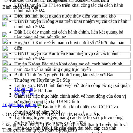
Rất tốt
Tốt
Trung bình
Kém
Rất kém
UBND huyện Ea H’Leo triển khai công tác cải cách hành
Bình chọn
Kết quả
chính năm 2024
Điều tiết linh hoạt nguồn nước thủy điện vào mùa khô
UBND huyện Krông Ana triển khai nhiệm vụ cải cách hành
chính năm 2024
Đắk Lắk đẩy mạnh cải cách hành chính, liên kết quảng bá
tiềm năng để thu hút đầu tư
Huyện Cư Kuin: Đẩy mạnh chuyển đổi số để bứt phá toàn
diện
UBND huyện Ea Kar triển khai nhiệm vụ cải cách hành
chính năm 2024
Huyện Krông Pắc triển khai công tác cải cách hành chính
năm 2024 và ra mắt ứng dụng trực tuyến
Bí thư Tỉnh ủy Nguyễn Đình Trung làm việc với Ban
Thường vụ Huyện ủy Ea Súp
Lãnh đạo UBND tỉnh làm việc với đoàn công tác đại sứ quán
Trang chủ
vương quốc Hà Lan
Sơ đồ cổng
Giám sát việc thực hiện chính sách về hoạt động của đơn vị
sự nghiệp công lập tại UBND tỉnh
Toggle navigation
UBND Thị xã Buôn Hồ triển khai nhiệm vụ CCHC và
chuyển đổi số năm 2024
CỔNG THÔNG TIN ĐIỆN TỬ TỈNH ĐẮK LẮK
Tập trung tuyên truyền, nâng cao tỷ lệ hồ sơ dịch vụ công
được xử lý trực tuyến trong năm 2024
Giấy phép số 99/GP-TTĐT do Cục QL Phát thanh Truyền hình và
Lãnh đạo tỉnh Đắk Lắk tiếp đoàn đại biểu cấp cao tỉnh
Thông tin Điện tử cấp ngày 14/05/2010