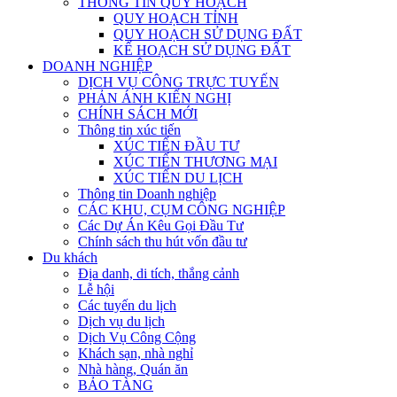
THÔNG TIN QUY HOẠCH
QUY HOẠCH TỈNH
QUY HOẠCH SỬ DỤNG ĐẤT
KẾ HOẠCH SỬ DỤNG ĐẤT
DOANH NGHIỆP
DỊCH VỤ CÔNG TRỰC TUYẾN
PHẢN ÁNH KIẾN NGHỊ
CHÍNH SÁCH MỚI
Thông tin xúc tiến
XÚC TIẾN ĐẦU TƯ
XÚC TIẾN THƯƠNG MẠI
XÚC TIẾN DU LỊCH
Thông tin Doanh nghiệp
CÁC KHU, CỤM CÔNG NGHIỆP
Các Dự Án Kêu Gọi Đầu Tư
Chính sách thu hút vốn đầu tư
Du khách
Địa danh, di tích, thắng cảnh
Lễ hội
Các tuyến du lịch
Dịch vụ du lịch
Dịch Vụ Công Cộng
Khách sạn, nhà nghỉ
Nhà hàng, Quán ăn
BẢO TÀNG