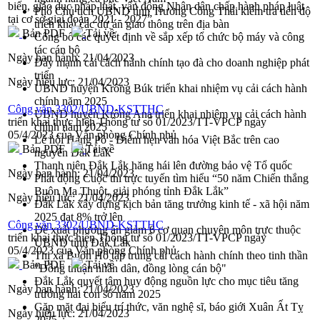
biến, giáo dục pháp luật, vận động Nhân dân chấp hành pháp luật
Phó Chủ tịch UBND tỉnh Trương Công Thái kiểm tra tiến độ
tại cơ sở giai đoạn 2021 - 2027”
triển khai các dự án giao thông trên địa bàn
Bản PDF
Tải về
Công bố các quyết định về sắp xếp tổ chức bộ máy và công
tác cán bộ
Ngày ban hành:
21/04/2023
Đẩy mạnh cải cách hành chính tạo đà cho doanh nghiệp phát
triển
Ngày hiệu lực:
21/04/2023
UBND huyện Krông Búk triển khai nhiệm vụ cải cách hành
chính năm 2025
Công văn 3302/UBND-KSTTHC
UBND huyện Krông Ana triển khai nhiệm vụ cải cách hành
triển khai thực hiện Thông tư số 01/2023/TT-VPCP ngày
chính năm 2025
05/4/2023 của Văn phòng Chính phủ
Lễ hội Hảng Pồ - Điểm hẹn văn hóa Việt Bắc trên cao
Bản PDF
Tải về
nguyên Đắk Lắk
Thanh niên Đắk Lắk hăng hái lên đường bảo vệ Tổ quốc
Ngày ban hành:
21/04/2023
Phát động Cuộc thi trực tuyến tìm hiểu “50 năm Chiến thắng
Buôn Ma Thuột, giải phóng tỉnh Đắk Lắk”
Ngày hiệu lực:
21/04/2023
Đắk Lắk xây dựng kịch bản tăng trưởng kinh tế - xã hội năm
2025 đạt 8% trở lên
Công văn 3302/UBND-KSTTHC
Đề xuất phương án giảm 6 cơ quan chuyên môn trực thuộc
triển khai thực hiện Thông tư số 01/2023/TT-VPCP ngày
UBND tỉnh Đắk Lắk
05/4/2023 của Văn phòng Chính phủ
Thị xã Buôn Hồ tập trung cải cách hành chính theo tinh thần
Bản PDF
Tải về
"Đồng thuận nhân dân, đồng lòng cán bộ"
Đắk Lắk quyết tâm huy động nguồn lực cho mục tiêu tăng
Ngày ban hành:
21/04/2023
trưởng hai con số năm 2025
Gặp mặt đại biểu trí thức, văn nghệ sĩ, báo giới Xuân Ất Tỵ
Ngày hiệu lực:
21/04/2023
2025