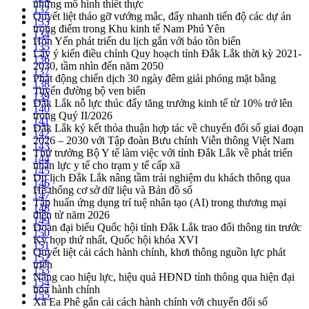
những mô hình thiết thực
132
Quyết liệt tháo gỡ vướng mắc, đẩy nhanh tiến độ các dự án
133
trọng điểm trong Khu kinh tế Nam Phú Yên
134
Hòn Yến phát triển du lịch gắn với bảo tồn biển
135
Lấy ý kiến điều chỉnh Quy hoạch tỉnh Đắk Lắk thời kỳ 2021-
136
2030, tầm nhìn đến năm 2050
137
Phát động chiến dịch 30 ngày đêm giải phóng mặt bằng
138
Tuyến đường bộ ven biển
139
Đắk Lắk nỗ lực thúc đẩy tăng trưởng kinh tế từ 10% trở lên
140
trong Quý II/2026
141
Đắk Lắk ký kết thỏa thuận hợp tác về chuyển đổi số giai đoạn
142
2026 – 2030 với Tập đoàn Bưu chính Viễn thông Việt Nam
143
Thứ trưởng Bộ Y tế làm việc với tỉnh Đắk Lắk về phát triển
144
nhân lực y tế cho trạm y tế cấp xã
145
Du lịch Đắk Lắk nâng tầm trải nghiệm du khách thông qua
146
Hệ thống cơ sở dữ liệu và Bản đồ số
147
Tập huấn ứng dụng trí tuệ nhân tạo (AI) trong thương mại
148
điện tử năm 2026
149
Đoàn đại biểu Quốc hội tỉnh Đắk Lắk trao đổi thông tin trước
150
Kỳ họp thứ nhất, Quốc hội khóa XVI
151
Quyết liệt cải cách hành chính, khơi thông nguồn lực phát
152
triển
153
Nâng cao hiệu lực, hiệu quả HĐND tỉnh thông qua hiện đại
154
hóa hành chính
155
Xã Ea Phê gắn cải cách hành chính với chuyển đổi số