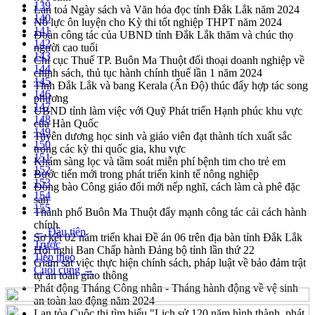
139
Lan toả Ngày sách và Văn hóa đọc tỉnh Đắk Lắk năm 2024
140
Nỗ lực ôn luyện cho Kỳ thi tốt nghiệp THPT năm 2024
141
Đoàn công tác của UBND tỉnh Đắk Lắk thăm và chúc thọ
142
người cao tuổi
143
Chi cục Thuế TP. Buôn Ma Thuột đối thoại doanh nghiệp về
144
chính sách, thủ tục hành chính thuế lần 1 năm 2024
145
Tỉnh Đắk Lắk và bang Kerala (Ấn Độ) thúc đẩy hợp tác song
146
phương
147
UBND tỉnh làm việc với Quỹ Phát triển Hạnh phúc khu vực
148
của Hàn Quốc
149
Tuyên dương học sinh và giáo viên đạt thành tích xuất sắc
150
trong các kỳ thi quốc gia, khu vực
151
Khám sàng lọc và tầm soát miễn phí bệnh tim cho trẻ em
152
Bước tiến mới trong phát triển kinh tế nông nghiệp
153
Đồng bào Công giáo đổi mới nếp nghĩ, cách làm cà phê đặc
154
sản
155
Thành phố Buôn Ma Thuột đẩy mạnh công tác cải cách hành
chính
← Đầu tiên
Sơ kết 02 năm triển khai Đề án 06 trên địa bàn tỉnh Đắk Lắk
Trước
Hội nghị Ban Chấp hành Đảng bộ tỉnh lần thứ 22
Tiếp theo
Giám sát việc thực hiện chính sách, pháp luật về bảo đảm trật
Cuối cùng →
tự an toàn giao thông
Phát động Tháng Công nhân - Tháng hành động về vệ sinh
an toàn lao động năm 2024
Lan tỏa Cuộc thi tìm hiểu "Lịch sử 120 năm hình thành, phát