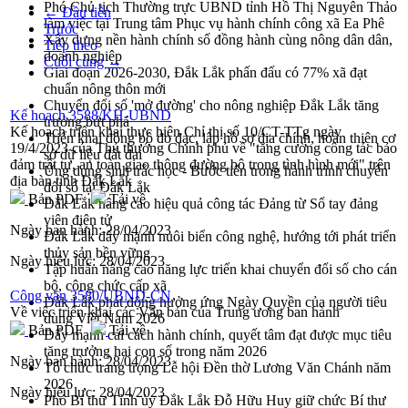
Phó Chủ tịch Thường trực UBND tỉnh Hồ Thị Nguyên Thảo
← Đầu tiên
làm việc tại Trung tâm Phục vụ hành chính công xã Ea Phê
Trước
Xây dựng nền hành chính số đồng hành cùng nông dân dân,
Tiếp theo
doanh nghiệp
Cuối cùng →
Giai đoạn 2026-2030, Đắk Lắk phấn đấu có 77% xã đạt
chuẩn nông thôn mới
Chuyển đổi số 'mở đường' cho nông nghiệp Đắk Lắk tăng
Kế hoạch 3588/KH-UBND
trưởng bứt phá
Kế hoạch triển khai thực hiện Chỉ thị số 10/CT-TTg ngày
Triển khai đồng bộ đo đạc, lập hồ sơ địa chính, hoàn thiện cơ
19/4/2023 của Thủ thướng Chính phủ về "tăng cường công tác bảo
sở dữ liệu đất đai
đảm trật tự, an toàn giao thông đường bộ trong tình hình mới" trên
Ứng dụng sinh trắc học - Bước tiến trong hành trình chuyển
địa bàn tỉnh Đắk Lắk
đổi số tại Đắk Lắk
Bản PDF
Tải về
Đắk Lắk nâng cao hiệu quả công tác Đảng từ Sổ tay đảng
viên điện tử
Ngày ban hành:
28/04/2023
Đắk Lắk đẩy mạnh nuôi biển công nghệ, hướng tới phát triển
thủy sản bền vững
Ngày hiệu lực:
28/04/2023
Tập huấn nâng cao năng lực triển khai chuyển đổi số cho cán
bộ, công chức cấp xã
Công văn 3580/UBND-CN
Đắk Lắk phát động hưởng ứng Ngày Quyền của người tiêu
Về việc triển khai các Văn bản của Trung ương ban hành
dùng Việt Nam 2026
Bản PDF
Tải về
Đẩy mạnh cải cách hành chính, quyết tâm đạt được mục tiêu
tăng trưởng hai con số trong năm 2026
Ngày ban hành:
28/04/2023
Tổ chức trang trọng Lễ hội Đền thờ Lương Văn Chánh năm
2026
Ngày hiệu lực:
28/04/2023
Phó Bí thư Tỉnh ủy Đắk Lắk Đỗ Hữu Huy giữ chức Bí thư