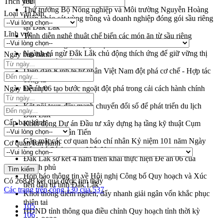
triển khai quy định EUDR
Trích yếu
Thứ trưởng Bộ Nông nghiệp và Môi trường Nguyễn Hoàng
Loại văn bản
Hiệp khảo sát vùng trồng và doanh nghiệp đóng gói sầu riêng
tại Đắk Lắk
Lĩnh vực
Trình diễn nghệ thuật chế biến các món ăn từ sầu riêng
Đắk Lắk công bố Quy hoạch và xúc tiến đầu tư tỉnh
Ngành cá ngừ Đắk Lắk chủ động thích ứng để giữ vững thị
Ngày ban hành
trường xuất khẩu
Diễn đàn Kinh tế tư nhân Việt Nam đột phá cơ chế - Hợp tác
công tư
Ngày hiệu lực
Đề án 06 tạo bước ngoặt đột phá trong cải cách hành chính
tỉnh Đắk Lắk
Kết nối tour, đẩy mạnh chuyển đổi số để phát triển du lịch
Đắk Lắk
Cấp ban hành
Khởi động Dự án Đầu tư xây dựng hạ tầng kỹ thuật Cụm
công nghiệp Tân Tiến
Gặp mặt các cơ quan báo chí nhân Kỷ niệm 101 năm Ngày
Cơ quan ban hành
Báo chí Cách mạng Việt Nam
Đắk Lắk sơ kết 4 năm triển khai thực hiện Đề án 06 của
Chính phủ
Họp báo thông tin về Hội nghị Công bố Quy hoạch và Xúc
Có
26826
kết quả được tìm thấy
tiến đầu tư tỉnh Đắk Lắk
Các trang trên cổng 130 của 537
Khơi thông điểm nghẽn, đẩy nhanh giải ngân vốn khắc phục
thiên tai
105
HĐND tỉnh thông qua điều chỉnh Quy hoạch tỉnh thời kỳ
106