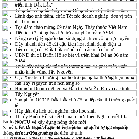
triển tỉnh Đắk Lắk"
Tổng kết công tác Xây dựng Đảng nhiệm kỳ 2020 - 2025
Lãnh đạo tỉnh thăm, chúc Tết các doanh nghiệp, đơn vị trên
địa bàn tỉnh
Tọa đàm chào mừng 69 năm Ngày Thầy thuốc Việt Nam
Tiện ích từ thông báo lưu trú qua phần mềm ASM
Nâng cao tỷ lệ người dân sử dụng dịch vụ công trực tuyến
Đẩy nhanh tiến độ cài đặt, kích hoạt định danh điện tử
Tiềm năng của Đắk Lắk cơ hội của các nhà đầu tư
UBND thị xã Buôn Hồ sơ kết và triển khai Đề án 06 năm
2024
Thúc đẩy công tác xúc tiến thương mại và phát triển xuất
nhập khẩu vùng Tây Nguyên
Cục Xúc tiến Thương mại hỗ trợ quảng bá thương hiệu nông
sản Tây Nguyên trên nền tảng số
Hội nghị Doanh nghiệp và Đầu tư giữa Ấn Độ và các tỉnh
Tây Nguyên
Sản phẩm OCOP Đắk Lắk chủ động tiếp cận thị trường quốc
tế
Hấp dẫn du lịch trải nghiệm cho học sinh
Thị ủy Buôn Hồ sơ kết 01 năm thực hiện Nghị quyết 10-
Bình chọn
NQ/TU về xây dựng nông thôn mới
Xin ý kiến đánh giá về giao diện, nội dung, chất lượng cung cấp
UBND Thị xã Buôn Hồ triển khai công tác cải cách hành
thông tin của Cổng thông tin điện tử tỉnh
chính quý II năm 2024
Tăng cường hợp tác giữa tỉnh Đắk Lắk với Ấn Độ