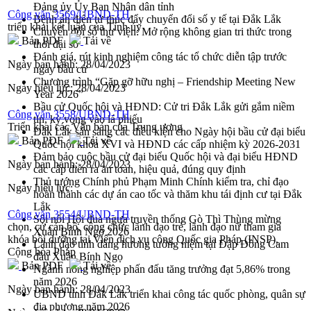
Đảng ủy Ủy Ban Nhân dân tỉnh
Công văn 3569/UBND-TH
Bệnh án điện tử thúc đẩy chuyển đổi số y tế tại Đắk Lắk
triển khai kết luận của Tỉnh ủy
Chuyển đổi số thư viện: Mở rộng không gian tri thức trong
Bản PDF
Tải về
thời đại số
Đánh giá, rút kinh nghiệm công tác tổ chức diễn tập trước
Ngày ban hành:
28/04/2023
ngày bầu cử
Chương trình “Gặp gỡ hữu nghị – Friendship Meeting New
Ngày hiệu lực:
28/04/2023
Year 2026”
Bầu cử Quốc hội và HĐND: Cử tri Đắk Lắk gửi gắm niềm
Công văn 3558/UBND-TH
tin, kỳ vọng vào lá phiếu
Triển khai các Văn bản của Trung ương
Đắk Lắk sẵn sàng các điều kiện cho Ngày hội bầu cử đại biểu
Bản PDF
Tải về
Quốc hội khóa XVI và HĐND các cấp nhiệm kỳ 2026-2031
Đảm bảo cuộc bầu cử đại biểu Quốc hội và đại biểu HĐND
Ngày ban hành:
28/04/2023
các cấp diễn ra an toàn, hiệu quả, đúng quy định
Thủ tướng Chính phủ Phạm Minh Chính kiểm tra, chỉ đạo
Ngày hiệu lực:
hoàn thành các dự án cao tốc và thăm khu tái định cư tại Đắk
Lắk
Công văn 3554/UBND-TH
Sôi nổi Hội đua ngựa truyền thống Gò Thì Thùng mừng
chọn, cử cán bộ, công chức lãnh đạo trẻ, lãnh đạo nữ tham gia
Xuân Bính Ngọ 2026
khóa bồi dưỡng tại Viện dịch vụ công Quốc gia Pháp (INSP),
Lãnh đạo tỉnh dâng hương tưởng niệm tại Đập Đồng Cam
Cộng hòa Pháp
đầu Xuân Bính Ngọ
Bản PDF
Tải về
Ngành nông nghiệp phấn đấu tăng trưởng đạt 5,86% trong
năm 2026
Ngày ban hành:
28/04/2023
UBND tỉnh Đắk Lắk triển khai công tác quốc phòng, quân sự
địa phương năm 2026