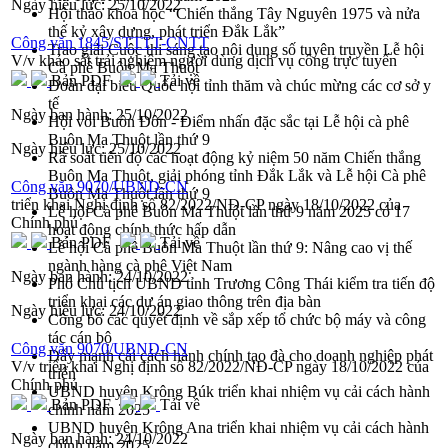
Ngày hiệu lực:
25/10/2022
Hội thảo khoa học “Chiến thắng Tây Nguyên 1975 và nửa
thế kỷ xây dựng, phát triển Đắk Lắk”
Công văn 1845/STTTT-CNTT
Trao giải Cuộc thi sáng tạo nội dung số tuyên truyền Lễ hội
V/v khảo sát trải nghiệm người dùng dịch vụ công trực tuyến
Cà phê Buôn Ma Thuột
Bản PDF
Tải về
Đoàn đại biểu Quốc hội tỉnh thăm và chúc mừng các cơ sở y
tế
Ngày ban hành:
25/10/2022
Hội voi Buôn Đôn - Điểm nhấn đặc sắc tại Lễ hội cà phê
Buôn Ma Thuột lần thứ 9
Ngày hiệu lực:
25/10/2022
Rà soát tiến độ các hoạt động kỷ niệm 50 năm Chiến thắng
Buôn Ma Thuột, giải phóng tỉnh Đắk Lắk và Lễ hội Cà phê
Công văn 9070/UBND-CN
Buôn Ma Thuột lần thứ 9
triển khai Nghị định số 82/2022/NĐ-CP ngày 18/10/2022 của
Lễ hội Cà phê Buôn Ma Thuột lần thứ 9 năm 2025 có 17
Chính phủ
hoạt động chính thức hấp dẫn
Bản PDF
Tải về
Lễ hội Cà phê Buôn Ma Thuột lần thứ 9: Nâng cao vị thế
ngành hàng cà phê Việt Nam
Ngày ban hành:
24/10/2022
Phó Chủ tịch UBND tỉnh Trương Công Thái kiểm tra tiến độ
triển khai các dự án giao thông trên địa bàn
Ngày hiệu lực:
24/10/2022
Công bố các quyết định về sắp xếp tổ chức bộ máy và công
tác cán bộ
Công văn 9070/UBND-CN
Đẩy mạnh cải cách hành chính tạo đà cho doanh nghiệp phát
V/v triển khai Nghị định số 82/2022/NĐ-CP ngày 18/10/2022 của
triển
Chính phủ
UBND huyện Krông Búk triển khai nhiệm vụ cải cách hành
Bản PDF
Tải về
chính năm 2025
UBND huyện Krông Ana triển khai nhiệm vụ cải cách hành
Ngày ban hành:
24/10/2022
chính năm 2025