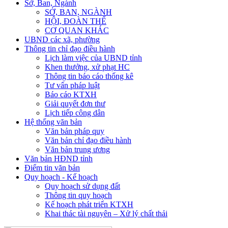
Sở, Ban, Ngành
SỞ, BAN, NGÀNH
HỘI, ĐOÀN THỂ
CƠ QUAN KHÁC
UBND các xã, phường
Thông tin chỉ đạo điều hành
Lịch làm việc của UBND tỉnh
Khen thưởng, xử phạt HC
Thông tin báo cáo thống kê
Tư vấn pháp luật
Báo cáo KTXH
Giải quyết đơn thư
Lịch tiếp công dân
Hệ thống văn bản
Văn bản pháp quy
Văn bản chỉ đạo điều hành
Văn bản trung ương
Văn bản HĐND tỉnh
Điểm tin văn bản
Quy hoạch - Kế hoạch
Quy hoạch sử dụng đất
Thông tin quy hoạch
Kế hoạch phát triển KTXH
Khai thác tài nguyên – Xử lý chất thải