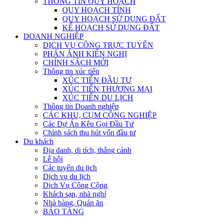
THÔNG TIN QUY HOẠCH
QUY HOẠCH TỈNH
QUY HOẠCH SỬ DỤNG ĐẤT
KẾ HOẠCH SỬ DỤNG ĐẤT
DOANH NGHIỆP
DỊCH VỤ CÔNG TRỰC TUYẾN
PHẢN ÁNH KIẾN NGHỊ
CHÍNH SÁCH MỚI
Thông tin xúc tiến
XÚC TIẾN ĐẦU TƯ
XÚC TIẾN THƯƠNG MẠI
XÚC TIẾN DU LỊCH
Thông tin Doanh nghiệp
CÁC KHU, CỤM CÔNG NGHIỆP
Các Dự Án Kêu Gọi Đầu Tư
Chính sách thu hút vốn đầu tư
Du khách
Địa danh, di tích, thắng cảnh
Lễ hội
Các tuyến du lịch
Dịch vụ du lịch
Dịch Vụ Công Cộng
Khách sạn, nhà nghỉ
Nhà hàng, Quán ăn
BẢO TÀNG