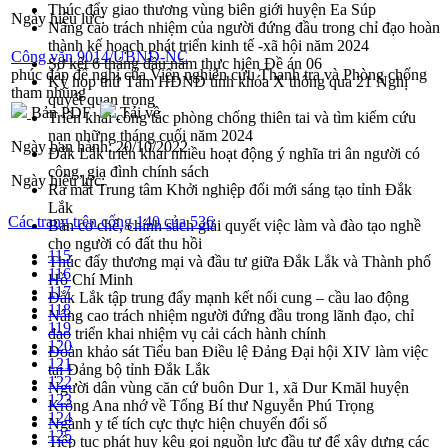
Thúc đẩy giao thương vùng biên giới huyện Ea Súp
Ngày hiệu lực:
Nâng cao trách nhiệm của người đứng đầu trong chỉ đạo hoàn
thành kế hoạch phát triển kinh tế -xã hội năm 2024
Công văn 9014/UBND-NC
Sơ kết 6 tháng đầu năm thực hiện Đề án 06
phúc đáp đề nghị của Viện nghiên cứu Thanh tra và Phòng chống
Kỳ họp thứ Tám HĐND tỉnh khóa X thông qua 21 Nghị
tham nhũng
quyết quan trọng
Bản PDF
Tải về
Triển khai công tác phòng chống thiên tai và tìm kiếm cứu
nạn những tháng cuối năm 2024
Ngày ban hành:
20/10/2022
Đắk Lắk triển khai nhiều hoạt động ý nghĩa tri ân người có
công, gia đình chính sách
Ngày hiệu lực:
Ra mắt Trung tâm Khởi nghiệp đổi mới sáng tạo tỉnh Đắk
Lắk
Các trang trên cổng 140 của 536
Bàn cơ chế, chính sách giải quyết việc làm và đào tạo nghề
cho người có đất thu hồi
115
Thúc đẩy thương mại và đầu tư giữa Đắk Lắk và Thành phố
116
Hồ Chí Minh
117
Đắk Lắk tập trung đẩy mạnh kết nối cung – cầu lao động
118
Nâng cao trách nhiệm người đứng đầu trong lãnh đạo, chỉ
119
đạo triển khai nhiệm vụ cải cách hành chính
120
Đoàn khảo sát Tiểu ban Điều lệ Đảng Đại hội XIV làm việc
121
tại Đảng bộ tỉnh Đắk Lắk
122
Người dân vùng căn cứ buôn Dur 1, xã Dur Kmăl huyện
123
Krông Ana nhớ về Tổng Bí thư Nguyễn Phú Trọng
124
Ngành y tế tích cực thực hiện chuyển đổi số
125
Tiếp tục phát huy kêu gọi nguồn lực đầu tư để xây dựng các