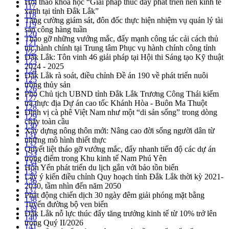
Hội thảo khoa học “Giải pháp thúc đẩy phát triển nền kinh tế
117
xanh tại tỉnh Đắk Lắk”
118
Tăng cường giám sát, đôn đốc thực hiện nhiệm vụ quản lý tài
119
sản công hàng tuần
120
Tháo gỡ những vướng mắc, đẩy mạnh công tác cải cách thủ
121
tục hành chính tại Trung tâm Phục vụ hành chính công tỉnh
122
Đắk Lắk: Tôn vinh 46 giải pháp tại Hội thi Sáng tạo Kỹ thuật
123
2024 - 2025
124
Đắk Lắk rà soát, điều chỉnh Đề án 190 về phát triển nuôi
125
trồng thủy sản
126
Phó Chủ tịch UBND tỉnh Đắk Lắk Trương Công Thái kiểm
127
tra thực địa Dự án cao tốc Khánh Hòa - Buôn Ma Thuột
128
Định vị cà phê Việt Nam như một “di sản sống” trong dòng
129
chảy toàn cầu
130
Xây dựng nông thôn mới: Nâng cao đời sống người dân từ
131
những mô hình thiết thực
132
Quyết liệt tháo gỡ vướng mắc, đẩy nhanh tiến độ các dự án
133
trọng điểm trong Khu kinh tế Nam Phú Yên
134
Hòn Yến phát triển du lịch gắn với bảo tồn biển
135
Lấy ý kiến điều chỉnh Quy hoạch tỉnh Đắk Lắk thời kỳ 2021-
136
2030, tầm nhìn đến năm 2050
137
Phát động chiến dịch 30 ngày đêm giải phóng mặt bằng
138
Tuyến đường bộ ven biển
139
Đắk Lắk nỗ lực thúc đẩy tăng trưởng kinh tế từ 10% trở lên
140
trong Quý II/2026
141