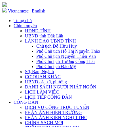
Vietnamese
|
English
Trang chủ
Chính quyền
HĐND TỈNH
UBND tỉnh Đắk Lắk
LÃNH ĐẠO UBND TỈNH
Chủ tịch Đỗ Hữu Huy
Phó Chủ tịch Hồ Thị Nguyên Thảo
Phó Chủ tịch Nguyễn Thiên Văn
Phó Chủ tịch Trương Công Thái
Phó Chủ tịch Đào Mỹ
Sở, Ban, Ngành
CƠ QUAN KHÁC
UBND các xã, phường
DANH SÁCH NGƯỜI PHÁT NGÔN
LỊCH LÀM VIỆC
LỊCH TIẾP CÔNG DÂN
CÔNG DÂN
DỊCH VỤ CÔNG TRỰC TUYẾN
PHẢN ÁNH HIỆN TRƯỜNG
PHẢN ÁNH KIẾN NGHỊ TTHC
CHÍNH SÁCH MỚI