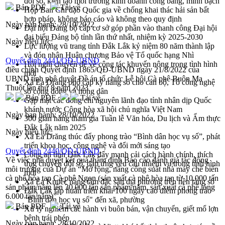
đổi số, kiến tạo môi trường kinh doanh công bằng, minh bạch
Bản PDF
Tải về
Họp Ban Chỉ đạo Quốc gia về chống khai thác hải sản bất
hợp pháp, không báo cáo và không theo quy định
Ngày ban hành:
28/10/2022
Đại hội Đảng bộ cấp cơ sở góp phần vào thanh công Đại hội
đại biểu Đảng bộ tỉnh lần thứ nhất, nhiệm kỳ 2025-2030
Ngày hiệu lực:
Lực lượng vũ trang tỉnh Đắk Lắk kỷ niệm 80 năm thành lập
và đón nhận Huân chương Bảo vệ Tổ quốc hạng Nhì
Quyết định 2441/QĐ-UBND
Hội nghị chuyên đề về công tác khuyến nông trong tình hình
điều chỉnh Quyết định 1865/QĐ-UBND ngày 21/8/2022 của
mới
UBND tỉnh phê duyệt Đề án tổ chức Lễ hội Cà phê Buôn Ma
Xã Ea Drăng phổ cập kỹ năng số cho cán bộ, Tổ công nghệ
Thuột lần thứ 8 năm 2023
số cộng đồng và nông dân
Bản PDF
Tải về
Gặp mặt các đồng chí nguyên lãnh đạo tỉnh nhân dịp Quốc
khánh nước Cộng hòa xã hội chủ nghĩa Việt Nam
Ngày ban hành:
28/10/2022
300 gian hàng tham gia Tuần lễ Văn hóa, Du lịch và Ẩm thực
Đắk Lắk năm 2025
Ngày hiệu lực:
Xã Ea Drăng thúc đẩy phong trào “Bình dân học vụ số”, phát
triển khoa học, công nghệ và đổi mới sáng tạo
Quyết định 2440/QĐ-UBND
Công an tỉnh Đắk Lắk đẩy mạnh cải cách hành chính, thích
Về việc phê duyệt kết quả thẩm định Báo cáo đánh giá tác động
ứng chuyển đổi số, đáp ứng yêu cầu nhiệm vụ trong tình hình
môi trường của Dự án “Mở rộng, nâng công suất nhà máy chế biến
mới
cà phê hòa tan Cà phê Ngon (sản xuất cà phê hòa tan từ 10.000 tấn
Xã Ea Knuếc nâng tầm đặc sản địa phương trên nền tảng số
sản phẩm/năm lên 30.000 tấn sản phẩm/năm, sản xuất cà phê lỏng
Đắk Lắk tập huấn triển khai 100 ngày cao điểm phong trào
6.000 tấn/năm)”
"Bình dân học vụ số" đến xã, phường
Bản PDF
Tải về
Xử lý nghiêm các hành vi buôn bán, vận chuyển, giết mổ lợn
bệnh trái phép
Ngày ban hành:
28/10/2022