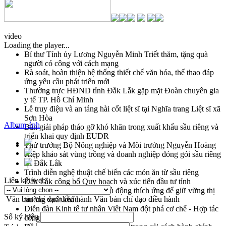
video
Loading the player...
Bí thư Tỉnh ủy Lương Nguyễn Minh Triết thăm, tặng quà
người có công với cách mạng
Rà soát, hoàn thiện hệ thống thiết chế văn hóa, thể thao đáp
ứng yêu cầu phát triển mới
Thường trực HĐND tỉnh Đắk Lắk gặp mặt Đoàn chuyên gia
y tế TP. Hồ Chí Minh
Lễ truy điệu và an táng hài cốt liệt sĩ tại Nghĩa trang Liệt sĩ xã
Sơn Hòa
Album ảnh
Bàn giải pháp tháo gỡ khó khăn trong xuất khẩu sầu riêng và
triển khai quy định EUDR
Thứ trưởng Bộ Nông nghiệp và Môi trường Nguyễn Hoàng
Hiệp khảo sát vùng trồng và doanh nghiệp đóng gói sầu riêng
tại Đắk Lắk
Trình diễn nghệ thuật chế biến các món ăn từ sầu riêng
Liên kết web
Đắk Lắk công bố Quy hoạch và xúc tiến đầu tư tỉnh
Ngành cá ngừ Đắk Lắk chủ động thích ứng để giữ vững thị
Văn bản chỉ đạo điều hành
Văn bản chỉ đạo điều hành
trường xuất khẩu
Diễn đàn Kinh tế tư nhân Việt Nam đột phá cơ chế - Hợp tác
Số ký hiệu
công tư