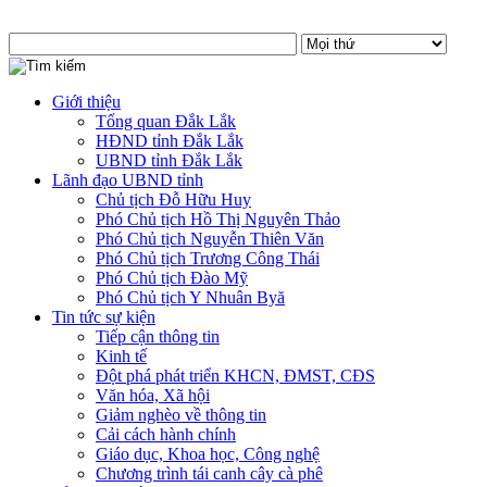
Giới thiệu
Tổng quan Đắk Lắk
HĐND tỉnh Đắk Lắk
UBND tỉnh Đắk Lắk
Lãnh đạo UBND tỉnh
Chủ tịch Đỗ Hữu Huy
Phó Chủ tịch Hồ Thị Nguyên Thảo
Phó Chủ tịch Nguyễn Thiên Văn
Phó Chủ tịch Trương Công Thái
Phó Chủ tịch Đào Mỹ
Phó Chủ tịch Y Nhuân Byă
Tin tức sự kiện
Tiếp cận thông tin
Kinh tế
Đột phá phát triển KHCN, ĐMST, CĐS
Văn hóa, Xã hội
Giảm nghèo về thông tin
Cải cách hành chính
Giáo dục, Khoa học, Công nghệ
Chương trình tái canh cây cà phê