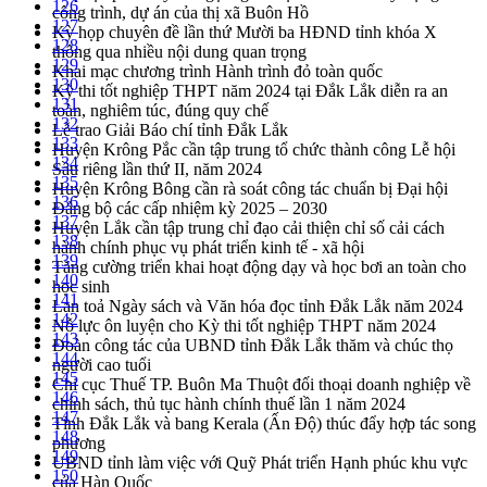
126
công trình, dự án của thị xã Buôn Hồ
127
Kỳ họp chuyên đề lần thứ Mười ba HĐND tỉnh khóa X
128
thông qua nhiều nội dung quan trọng
129
Khai mạc chương trình Hành trình đỏ toàn quốc
130
Kỳ thi tốt nghiệp THPT năm 2024 tại Đắk Lắk diễn ra an
131
toàn, nghiêm túc, đúng quy chế
132
Lễ trao Giải Báo chí tỉnh Đắk Lắk
133
Huyện Krông Pắc cần tập trung tổ chức thành công Lễ hội
134
Sầu riêng lần thứ II, năm 2024
135
Huyện Krông Bông cần rà soát công tác chuẩn bị Đại hội
136
Đảng bộ các cấp nhiệm kỳ 2025 – 2030
137
Huyện Lắk cần tập trung chỉ đạo cải thiện chỉ số cải cách
138
hành chính phục vụ phát triển kinh tế - xã hội
139
Tăng cường triển khai hoạt động dạy và học bơi an toàn cho
140
học sinh
141
Lan toả Ngày sách và Văn hóa đọc tỉnh Đắk Lắk năm 2024
142
Nỗ lực ôn luyện cho Kỳ thi tốt nghiệp THPT năm 2024
143
Đoàn công tác của UBND tỉnh Đắk Lắk thăm và chúc thọ
144
người cao tuổi
145
Chi cục Thuế TP. Buôn Ma Thuột đối thoại doanh nghiệp về
146
chính sách, thủ tục hành chính thuế lần 1 năm 2024
147
Tỉnh Đắk Lắk và bang Kerala (Ấn Độ) thúc đẩy hợp tác song
148
phương
149
UBND tỉnh làm việc với Quỹ Phát triển Hạnh phúc khu vực
150
của Hàn Quốc