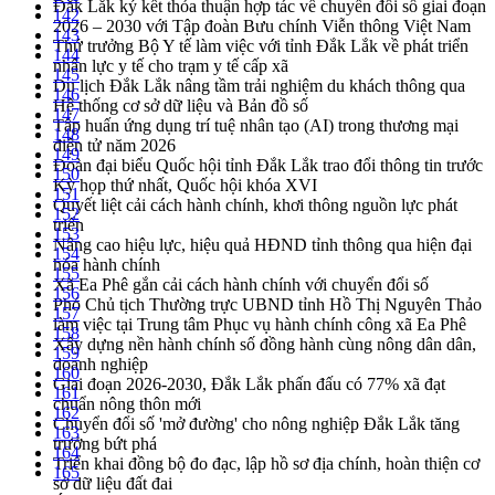
Đắk Lắk ký kết thỏa thuận hợp tác về chuyển đổi số giai đoạn
142
2026 – 2030 với Tập đoàn Bưu chính Viễn thông Việt Nam
143
Thứ trưởng Bộ Y tế làm việc với tỉnh Đắk Lắk về phát triển
144
nhân lực y tế cho trạm y tế cấp xã
145
Du lịch Đắk Lắk nâng tầm trải nghiệm du khách thông qua
146
Hệ thống cơ sở dữ liệu và Bản đồ số
147
Tập huấn ứng dụng trí tuệ nhân tạo (AI) trong thương mại
148
điện tử năm 2026
149
Đoàn đại biểu Quốc hội tỉnh Đắk Lắk trao đổi thông tin trước
150
Kỳ họp thứ nhất, Quốc hội khóa XVI
151
Quyết liệt cải cách hành chính, khơi thông nguồn lực phát
152
triển
153
Nâng cao hiệu lực, hiệu quả HĐND tỉnh thông qua hiện đại
154
hóa hành chính
155
Xã Ea Phê gắn cải cách hành chính với chuyển đổi số
156
Phó Chủ tịch Thường trực UBND tỉnh Hồ Thị Nguyên Thảo
157
làm việc tại Trung tâm Phục vụ hành chính công xã Ea Phê
158
Xây dựng nền hành chính số đồng hành cùng nông dân dân,
159
doanh nghiệp
160
Giai đoạn 2026-2030, Đắk Lắk phấn đấu có 77% xã đạt
161
chuẩn nông thôn mới
162
Chuyển đổi số 'mở đường' cho nông nghiệp Đắk Lắk tăng
163
trưởng bứt phá
164
Triển khai đồng bộ đo đạc, lập hồ sơ địa chính, hoàn thiện cơ
165
sở dữ liệu đất đai