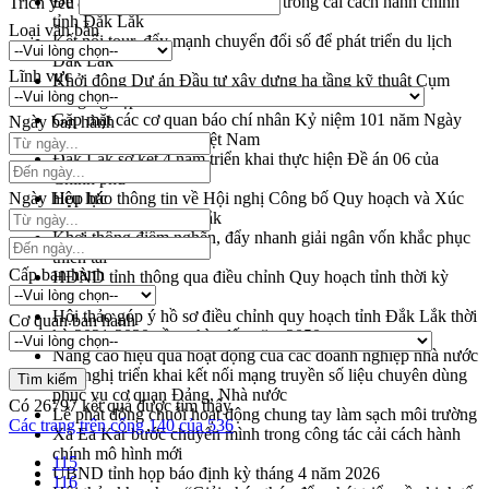
Đề án 06 tạo bước ngoặt đột phá trong cải cách hành chính
Trích yếu
tỉnh Đắk Lắk
Loại văn bản
Kết nối tour, đẩy mạnh chuyển đổi số để phát triển du lịch
Đắk Lắk
Lĩnh vực
Khởi động Dự án Đầu tư xây dựng hạ tầng kỹ thuật Cụm
công nghiệp Tân Tiến
Gặp mặt các cơ quan báo chí nhân Kỷ niệm 101 năm Ngày
Ngày ban hành
Báo chí Cách mạng Việt Nam
Đắk Lắk sơ kết 4 năm triển khai thực hiện Đề án 06 của
Chính phủ
Ngày hiệu lực
Họp báo thông tin về Hội nghị Công bố Quy hoạch và Xúc
tiến đầu tư tỉnh Đắk Lắk
Khơi thông điểm nghẽn, đẩy nhanh giải ngân vốn khắc phục
thiên tai
Cấp ban hành
HĐND tỉnh thông qua điều chỉnh Quy hoạch tỉnh thời kỳ
2021-2030
Hội thảo góp ý hồ sơ điều chỉnh quy hoạch tỉnh Đắk Lắk thời
Cơ quan ban hành
kỳ 2021-2030, tầm nhìn đến năm 2050
Nâng cao hiệu quả hoạt động của các doanh nghiệp nhà nước
Hội nghị triển khai kết nối mạng truyền số liệu chuyên dùng
phục vụ cơ quan Đảng, Nhà nước
Có
26797
kết quả được tìm thấy
Lễ phát động chuỗi hoạt động chung tay làm sạch môi trường
Các trang trên cổng 140 của 536
Xã Ea Kar bước chuyển mình trong công tác cải cách hành
chính mô hình mới
115
UBND tỉnh họp báo định kỳ tháng 4 năm 2026
116