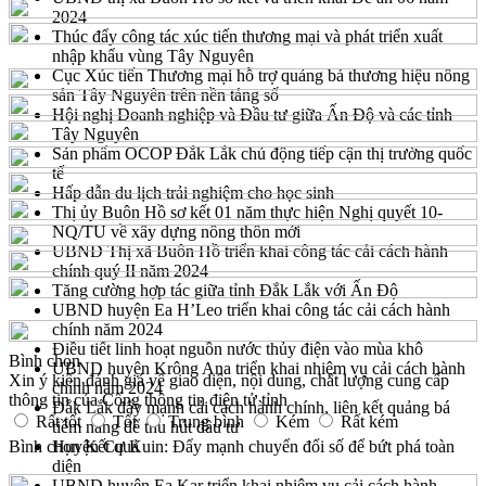
2024
Thúc đẩy công tác xúc tiến thương mại và phát triển xuất
nhập khẩu vùng Tây Nguyên
Cục Xúc tiến Thương mại hỗ trợ quảng bá thương hiệu nông
sản Tây Nguyên trên nền tảng số
Hội nghị Doanh nghiệp và Đầu tư giữa Ấn Độ và các tỉnh
Tây Nguyên
Sản phẩm OCOP Đắk Lắk chủ động tiếp cận thị trường quốc
tế
Hấp dẫn du lịch trải nghiệm cho học sinh
Thị ủy Buôn Hồ sơ kết 01 năm thực hiện Nghị quyết 10-
NQ/TU về xây dựng nông thôn mới
UBND Thị xã Buôn Hồ triển khai công tác cải cách hành
chính quý II năm 2024
Tăng cường hợp tác giữa tỉnh Đắk Lắk với Ấn Độ
UBND huyện Ea H’Leo triển khai công tác cải cách hành
chính năm 2024
Điều tiết linh hoạt nguồn nước thủy điện vào mùa khô
Bình chọn
UBND huyện Krông Ana triển khai nhiệm vụ cải cách hành
Xin ý kiến đánh giá về giao diện, nội dung, chất lượng cung cấp
chính năm 2024
thông tin của Cổng thông tin điện tử tỉnh
Đắk Lắk đẩy mạnh cải cách hành chính, liên kết quảng bá
Rất tốt
Tốt
Trung bình
Kém
Rất kém
tiềm năng để thu hút đầu tư
Bình chọn
Huyện Cư Kuin: Đẩy mạnh chuyển đổi số để bứt phá toàn
Kết quả
diện
UBND huyện Ea Kar triển khai nhiệm vụ cải cách hành