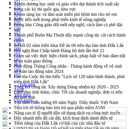
151
Tuyên dương học sinh và giáo viên đạt thành tích xuất sắc
152
trong các kỳ thi quốc gia, khu vực
153
Khám sàng lọc và tầm soát miễn phí bệnh tim cho trẻ em
154
Bước tiến mới trong phát triển kinh tế nông nghiệp
155
Đồng bào Công giáo đổi mới nếp nghĩ, cách làm cà phê đặc
156
sản
157
Thành phố Buôn Ma Thuột đẩy mạnh công tác cải cách hành
158
chính
159
Sơ kết 02 năm triển khai Đề án 06 trên địa bàn tỉnh Đắk Lắk
160
Hội nghị Ban Chấp hành Đảng bộ tỉnh lần thứ 22
161
Giám sát việc thực hiện chính sách, pháp luật về bảo đảm trật
162
tự an toàn giao thông
163
Phát động Tháng Công nhân - Tháng hành động về vệ sinh
164
an toàn lao động năm 2024
165
Lan tỏa Cuộc thi tìm hiểu "Lịch sử 120 năm hình thành, phát
triển tỉnh Đắk Lắk"
← Đầu tiên
Tổng kết công tác Xây dựng Đảng nhiệm kỳ 2020 - 2025
Trước
Lãnh đạo tỉnh thăm, chúc Tết các doanh nghiệp, đơn vị trên
Tiếp theo
địa bàn tỉnh
Cuối cùng →
Tọa đàm chào mừng 69 năm Ngày Thầy thuốc Việt Nam
Tiện ích từ thông báo lưu trú qua phần mềm ASM
Nâng cao tỷ lệ người dân sử dụng dịch vụ công trực tuyến
Đẩy nhanh tiến độ cài đặt, kích hoạt định danh điện tử
Tiềm năng của Đắk Lắk cơ hội của các nhà đầu tư
UBND thị xã Buôn Hồ sơ kết và triển khai Đề án 06 năm