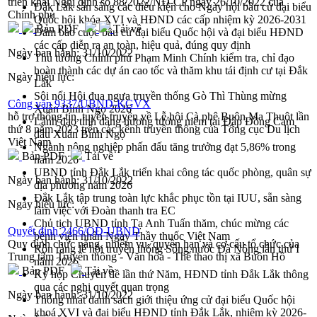
triển khai Nghị định số 88/2022/NĐ-CP ngày 26/10/2022 của
Đắk Lắk sẵn sàng các điều kiện cho Ngày hội bầu cử đại biểu
Chính phủ
Quốc hội khóa XVI và HĐND các cấp nhiệm kỳ 2026-2031
Bản PDF
Tải về
Đảm bảo cuộc bầu cử đại biểu Quốc hội và đại biểu HĐND
các cấp diễn ra an toàn, hiệu quả, đúng quy định
Ngày ban hành:
31/10/2022
Thủ tướng Chính phủ Phạm Minh Chính kiểm tra, chỉ đạo
hoàn thành các dự án cao tốc và thăm khu tái định cư tại Đắk
Ngày hiệu lực:
Lắk
Sôi nổi Hội đua ngựa truyền thống Gò Thì Thùng mừng
Công văn 9337/UBND-KGVX
Xuân Bính Ngọ 2026
hỗ trợ thông tin, tuyên truyền về Lễ hội Cà phê Buôn Ma Thuột lần
Lãnh đạo tỉnh dâng hương tưởng niệm tại Đập Đồng Cam
thứ 8 năm 2023 trên các kênh truyền thông của Tổng cục Du lịch
đầu Xuân Bính Ngọ
Việt Nam
Ngành nông nghiệp phấn đấu tăng trưởng đạt 5,86% trong
Bản PDF
Tải về
năm 2026
UBND tỉnh Đắk Lắk triển khai công tác quốc phòng, quân sự
Ngày ban hành:
31/10/2022
địa phương năm 2026
Đắk Lắk tập trung toàn lực khắc phục tồn tại IUU, sẵn sàng
Ngày hiệu lực:
làm việc với Đoàn thanh tra EC
Chủ tịch UBND tỉnh Tạ Anh Tuấn thăm, chúc mừng các
Quyết định 2466/QĐ-UBND
bệnh viện nhân Ngày Thầy thuốc Việt Nam
Quy định chức năng, nhiệm vụ, quyền hạn và cơ cấu tổ chức của
Rộn ràng lễ hội truyền thống Sông nước Đà Nông lần thứ I
Trung tâm Truyền thông - Văn hóa - Thể thao thị xã Buôn Hồ
năm 2026
Bản PDF
Tải về
Kỳ họp Chuyên đề lần thứ Năm, HĐND tỉnh Đắk Lắk thông
qua các nghị quyết quan trọng
Ngày ban hành:
31/10/2022
Thống nhất danh sách giới thiệu ứng cử đại biểu Quốc hội
khoá XVI và đại biểu HĐND tỉnh Đắk Lắk, nhiệm kỳ 2026-