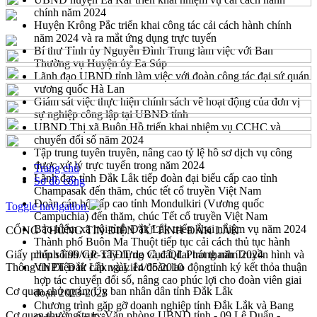
chính năm 2024
Huyện Krông Pắc triển khai công tác cải cách hành chính
năm 2024 và ra mắt ứng dụng trực tuyến
Bí thư Tỉnh ủy Nguyễn Đình Trung làm việc với Ban
Thường vụ Huyện ủy Ea Súp
Lãnh đạo UBND tỉnh làm việc với đoàn công tác đại sứ quán
vương quốc Hà Lan
Giám sát việc thực hiện chính sách về hoạt động của đơn vị
sự nghiệp công lập tại UBND tỉnh
UBND Thị xã Buôn Hồ triển khai nhiệm vụ CCHC và
chuyển đổi số năm 2024
Tập trung tuyên truyền, nâng cao tỷ lệ hồ sơ dịch vụ công
được xử lý trực tuyến trong năm 2024
Trang chủ
Lãnh đạo tỉnh Đắk Lắk tiếp đoàn đại biểu cấp cao tỉnh
Sơ đồ cổng
Champasak đến thăm, chúc tết cổ truyền Việt Nam
Đoàn cán bộ cấp cao tỉnh Mondulkiri (Vương quốc
Toggle navigation
Campuchia) đến thăm, chúc Tết cổ truyền Việt Nam
Bảo hiểm xã hội tỉnh Đắk Lắk triển khai nhiệm vụ năm 2024
CỔNG THÔNG TIN ĐIỆN TỬ TỈNH ĐẮK LẮK
Thành phố Buôn Ma Thuột tiếp tục cải cách thủ tục hành
Giấy phép số 99/GP-TTĐT do Cục QL Phát thanh Truyền hình và
chính lĩnh vực xây dựng và đất đai trong năm 2024
Thông tin Điện tử cấp ngày 14/05/2010
VNPT Đắk Lắk và Liên đoàn lao độngtỉnh ký kết thỏa thuận
hợp tác chuyển đổi số, nâng cao phúc lợi cho đoàn viên giai
Cơ quan chủ quản: Ủy ban nhân dân tỉnh Đắk Lắk
đoạn 2023-2028
Chương trình gặp gỡ doanh nghiệp tỉnh Đắk Lắk và Bang
Cơ quan thường trực: Văn phòng UBND tỉnh - 09 Lê Duẩn -